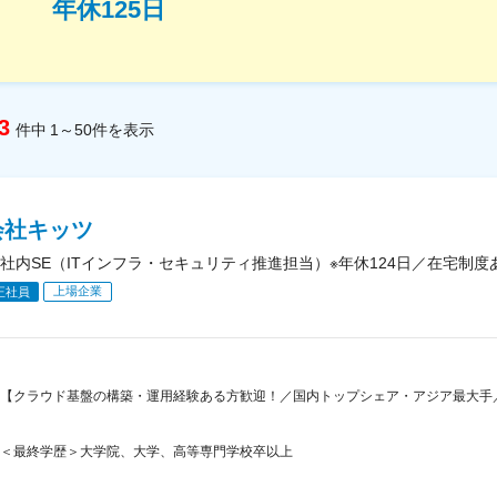
年休125日
3
件中
1～50
件
を表示
会社キッツ
社内SE（ITインフラ・セキュリティ推進担当）※年休124日／在宅制
上場企業
正社員
【クラウド基盤の構築・運用経験ある方歓迎！／国内トップシェア・アジア最大手／
＜最終学歴＞大学院、大学、高等専門学校卒以上