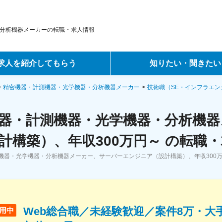
分析機器メーカーの転職・求人情報
求人を紹介してもらう
知りたい・聞きたい
ントサービス
転職ノウハウ
精密機器・計測機器・光学機器・分析機器メーカー
技術職（SE・インフラエン
サービス
データで見る転職
器・計測機器・光学機器・分析機
ーエージェントサービス
コラム・インタビュー
計構築）、年収300万円～ の転職
機器・光学機器・分析機器メーカー、サーバーエンジニア（設計構築）、年収300
転職Q&A
Web総合職／未経験歓迎／案件8万・大
用中