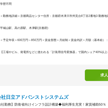
学歴不問
＜勤務地詳細＞京都商品センター住所：京都府木津川市州見台8丁目2番地3 勤務地最
平城山駅、高の原駅、木津駅(京都府)
＜予定年収＞600万円～850万円＜賃金形態＞月給制＜賃金内訳＞月額（基本給）：327,0
【工場やビル、発電所などに使われる「計装用信号変換器」で国内シェア40%以上を
求人
会社日立アドバンストシステムズ
自社勤務】防衛省向けインフラ設計構築◆福利厚生充実！家賃補助50％