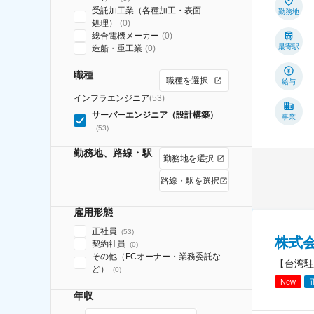
受託加工業（各種加工・表面
勤務地
処理）
(
0
)
総合電機メーカー
(
0
)
最寄駅
造船・重工業
(
0
)
職種
職種を選択
給与
インフラエンジニア
(
53
)
サーバーエンジニア（設計構築）
事業
(
53
)
勤務地、路線・駅
勤務地を選択
路線・駅を選択
雇用形態
正社員
(
53
)
株式
契約社員
(
0
)
その他（FCオーナー・業務委託な
【台湾駐
ど）
(
0
)
New
年収