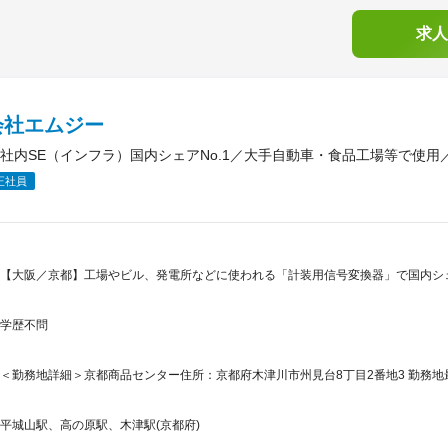
求人
会社エムジー
社内SE（インフラ）国内シェアNo.1／大手自動車・食品工場等で使用／
正社員
【大阪／京都】工場やビル、発電所などに使われる「計装用信号変換器」で国内シ
学歴不問
＜勤務地詳細＞京都商品センター住所：京都府木津川市州見台8丁目2番地3 勤務地最
平城山駅、高の原駅、木津駅(京都府)