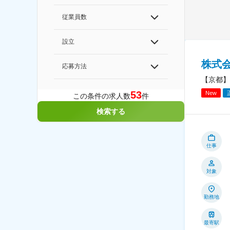
従業員数
設立
株式
応募方法
【京都】
53
New
この条件の求人数
件
検索する
仕事
対象
勤務地
最寄駅