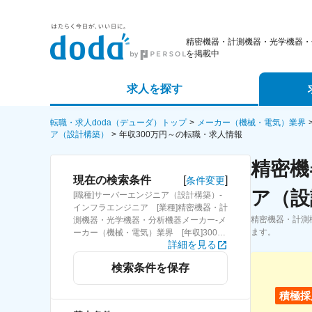
精密機器・計測機器・光学機器・
を掲載中
求人を探す
詳細条件から探す
エージェ
転職・求人doda（デューダ）トップ
メーカー（機械・電気）業界
ア（設計構築）
年収300万円～の転職・求人情報
新着求人から探す
スカウト
精密機
[
]
現在の検索条件
条件変更
求人特集から探す
パートナ
ア（設
[職種]サーバーエンジニア（設計構築）-
インフラエンジニア [業種]精密機器・計
精密機器・計測
測機器・光学機器・分析機器メーカー-メ
ます。
ーカー（機械・電気）業界 [年収]300万
詳細を見る
円～
検索条件を保存
積極採