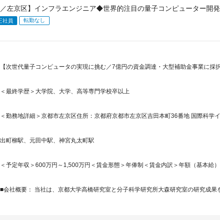
／左京区】インフラエンジニア◆世界的注目の量子コンピューター開発
転勤なし
正社員
【次世代量子コンピュータの実現に挑む／7億円の資金調達・大型補助金事業に採択
＜最終学歴＞大学院、大学、高等専門学校卒以上
＜勤務地詳細＞京都市左京区住所：京都府京都市左京区吉田本町36番地 国際科学イノベ
出町柳駅、元田中駅、神宮丸太町駅
＜予定年収＞600万円～1,500万円＜賃金形態＞年俸制＜賃金内訳＞年額（基本給）：6,00
■会社概要： 当社は、京都大学高橋研究室と分子科学研究所大森研究室の研究成果を