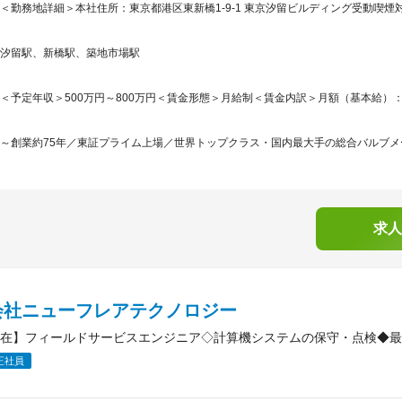
＜勤務地詳細＞本社住所：東京都港区東新橋1-9-1 東京汐留ビルディング受動喫煙対
汐留駅、新橋駅、築地市場駅
＜予定年収＞500万円～800万円＜賃金形態＞月給制＜賃金内訳＞月額（基本給）：270,0
～創業約75年／東証プライム上場／世界トップクラス・国内最大手の総合バルブメー
求人
会社ニューフレアテクノロジー
在】フィールドサービスエンジニア◇計算機システムの保守・点検◆最
正社員