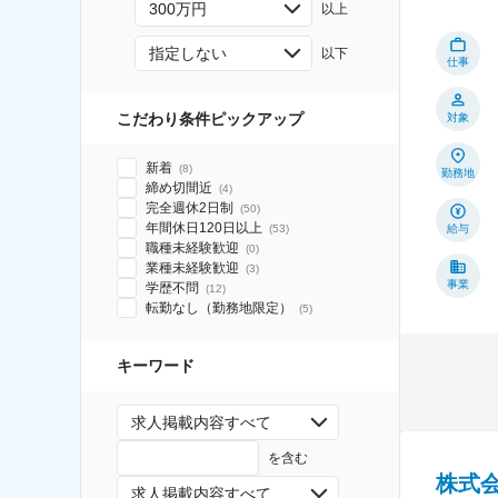
300万円
以上
指定しない
以下
仕事
こだわり条件ピックアップ
対象
新着
(
8
)
勤務地
締め切間近
(
4
)
完全週休2日制
(
50
)
年間休日120日以上
(
53
)
給与
職種未経験歓迎
(
0
)
業種未経験歓迎
(
3
)
事業
学歴不問
(
12
)
転勤なし（勤務地限定）
(
5
)
キーワード
求人掲載内容すべて
を含む
株式
求人掲載内容すべて