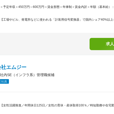
＜予定年収＞450万円～600万円＜賃金形態＞年俸制＜賃金内訳＞年額（基本給）：3,000,
【工場やビル、発電所などに使われる「計装用信号変換器」で国内シェア40%以上を
求人
会社エムジー
社内SE（インフラ系）管理職候補
正社員
【女性活躍推進／年間休日125日／女性の育休・産休取得100％／時短勤務や在