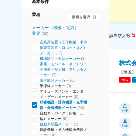
基本条件
業種
業種を選択
メーカー（機械・電気）
業界
(
53
)
5
該当求人数
産業用装置（工作機械・半導
体製造装置・ロボットなど）
メーカー
(
17
)
機械部品・金型メーカー
(
3
)
株式
家電・モバイル・ネットワー
ク機器・複写機・プリンタメ
【港区】
ーカー
(
7
)
New
電子部品メーカー
(
6
)
半導体メーカー
(
0
)
アミューズメント・エンタ
メ・ゲームメーカー
(
0
)
精密機器・計測機器・光学機
器・分析機器メーカー
(
53
)
仕事
自動車・バイク（四輪・二
輪）メーカー
(
0
)
自動車部品メーカー
(
2
)
対象
建設機械・その他輸送機器メ
ーカー
(
0
)