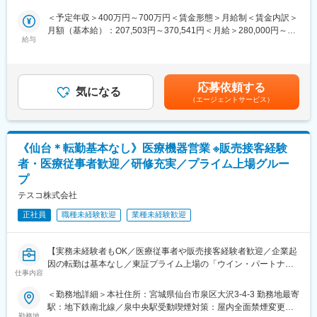
大型の医療機器の導入のタイミングでMRIなどの提案も行って頂
務用品等をそれぞれ取り扱う専業商社が多い中で、同社は薬以外
きます。地域の医療に貢献するやりがいある仕事です。
＜予定年収＞400万円～700万円＜賃金形態＞月給制＜賃金内訳＞
の病院における「すべて」を提案する総合力（トータルソリュー
月額（基本給）：207,503円～370,541円＜月給＞280,000円～
ション）を強みとして、どのような形でお客様のお役に立てるの
■入社後の流れ：
給与
500,000円（一律手当を含む）＜昇給有無＞有＜残業手当＞有＜
かを意識し、安心・安全を強化して、付加価値をお届けすること
・入社時の導入研修に加え、先輩社員と同行しOJTで営業先、納
給与補足＞※予定年収はあくまでも目安の金額であり、選考を通じ
を最大の目標としています。扱う商材も幅広く、お客様の課題や
品先、商材を覚えていただきます。その後、徐々に担当をもって
て上下する可能性があります。※固定残業金額は給与によって異な
ニーズに沿ったご提案が可能です。
頂きます。
ります。■昇給：年1回■賞与：年2回（昨年実績：3カ月以上）賃
応募依頼する
・メーカー営業の方と同行や勉強会等で製品について覚えていた
気になる
金はあくまでも目安の金額であり、選考を通じて上下する可能性
変更の範囲：本文参照
（エージェントサービス）
だくことが可能です。製品詳細についてはメーカー営業の方にも
があります。月給(月額)は固定手当を含めた表記です。
フォロー頂けます。。
■働き方：
《仙台＊転勤基本なし》医療機器営業 ※販売接客経験
・年間休日122日で月平均残業時間20h程度とライフワークバラン
者・医療従事者歓迎／研修充実／プライム上場グルー
スを充実できる環境です。
プ
・19時になりますとオフィスが閉まるので1日1時間程度の残業と
なります。
テスコ株式会社
・家族手当、住宅手当など社員が仕事に集中できる福利厚生面を
正社員
職種未経験歓迎
業種未経験歓迎
整えています。住宅手当に関しては持ち家社員も対象になります
■福利厚生：
【実務未経験者もOK／医療従事者や販売接客経験者歓迎／企業起
・年休122日、誕生日休日制度あり
因の転勤は基本なし／東証プライム上場の「ウイン・パートナー
・産休・育休後復帰率100％
仕事内容
ズ」グループ】
・カフェスペースあり
・健康経営優良法人2024に選出
＜勤務地詳細＞本社住所：宮城県仙台市泉区大沢3-4-3 勤務地最寄
■業務概要：
駅：地下鉄南北線／泉中央駅受動喫煙対策：屋内全面禁煙変更の
営業担当として、担当エリアの医療機関に循環器領域の製品を提
勤務地