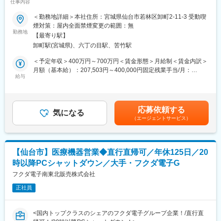
とも可能です。
仕事内容
充実】
■業務内容
＜勤務地詳細＞本社住所：宮城県仙台市若林区卸町2-11-3 受動喫
変更の範囲：会社の定める業務
東北地方で医療用品の専門商社としてトップクラスの実績を誇る
煙対策：屋内全面禁煙変更の範囲：無
同社にて、在宅酸素療法設置回収業務をお任せします。
勤務地
【最寄り駅】
医療機関の委託を受けて患者宅や介護施設に酸素濃縮装置や酸素
卸町駅(宮城県)、六丁の目駅、苦竹駅
ボンベを配送・設置し、操作説明や安全管理を行う仕事です。
＜予定年収＞400万円～700万円＜賃金形態＞月給制＜賃金内訳＞
■業務詳細
月額（基本給）：207,503円～400,000円固定残業手当/月：
・機器の設置配送：医療機関での治療を終えて自宅療養となった
給与
72,497円～77,675円（固定残業時間32時間0分/月）超過した時間
方をはじめ、処方内容に応じて酸素濃縮装置や酸素ボンベを患者
外労働の残業手当は追加支給＜月給＞280,000円～477,675円（一
宅に設置。
律手当を含む）＜昇給有無＞有＜残業手当＞有＜給与補足＞※予定
・説明業務：患者・家族・介護スタッフに操作方法、注意点、緊
年収はあくまでも目安の金額であり、選考を通じて上下する可能
応募依頼する
急時対応を丁寧に説明。
気になる
性があります。※固定残業金額は給与によって異なります。■昇
（エージェントサービス）
・保守点検：定期的な機器の保守・点検を実施し、正常な使用状
給：年1回■賞与：年2回（昨年実績：3カ月以上）賃金はあくまで
況を確認。
も目安の金額であり、選考を通じて上下する可能性があります。
・酸素ボンベ配達：外出時や緊急時に使用する酸素ボンベを配
月給(月額)は固定手当を含めた表記です。
送。
【仙台市】医療機器営業◆直行直帰可／年休125日／20
・トラブル対応：機器故障や不具合発生時の迅速な対応。
時以降PCシャットダウン／大手・フクダ電子G
・回収業務：患者が機器を離脱した際の機器・ボンベ回収。
フクダ電子南東北販売株式会社
利用者様のご家庭に直接訪問する仕事のため、患者様やご家族に
正社員
対し誠実で丁寧な対応が求められます。
また、安全意識と責任感を持ち、医療事故防止に努めることが重
要です。
<国内トップクラスのシェアのフクダ電子グループ企業！/直行直