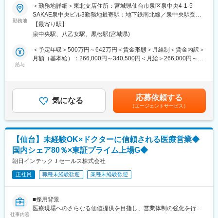
【仕事内容】
＜勤務地詳細＞東北支店住所：宮城県仙台市泉区泉中央4-1-5
す。
東北地区のディーラーを担当し、歯科医院への大型機器（チェア
SAKAE泉中央ビル3勤務地最寄駅：地下鉄南北線／泉中央駅受動
※社用車有（運転発生します）
ーユニット等）の入替提案や、新規開業のサポートを行う営業職
勤務地
喫煙対策：屋内全面禁煙変更の範囲：会社の定める事業所
【最寄り駅】
です。
■仕事のやりがい・魅力
泉中央駅、八乙女駅、黒松駅(宮城県)
単なる機器販売ではなく、歯科医師のパートナーとして信頼関係
・製品のご提案によっては、1取引につき数百万～数千万円の商談
を構築し、開業地の選定や資金計画、内装設計など、多くの関係
＜予定年収＞500万円～642万円＜賃金形態＞月給制＜賃金内訳＞
になります。
者と連携しながら医院づくりを支援します。お客様と長期的な関
月額（基本給）：266,000円～340,500円＜月給＞266,000円～
・付加価値の高い新しい技術に触れる機会も多くあるため、自信
係を築きながら、医院経営にも深く関わることができるやりがい
給与
340,500円＜昇給有無＞有＜残業手当＞有＜給与補足＞※上記は時
を持って技術力の高い自社製品の提案ができます。
の大きな仕事です。
間外月20時間相当を含む※時間外勤務は1分単位で支給■昇給年1回
・メーカーであるトプコンに直接意見をフィードバックする等、
（7月）■賞与年2回■特殊資格手当/休日勤務手当あり■年収例600
顧客の意見を反映した商品作りを心がけており、メーカーと販売
【業務の特徴・魅力】
万円／経験10年/リーダー860万円／経験20年/グループマネージャ
会社お互いに切磋琢磨しております。
応募依頼する
ドクターが診療に専念できる環境づくりや医院経営のサポートを
気になる
ー1160万円／経験30年/部長賃金はあくまでも目安の金額であ
（エージェントサービス）
通じて、地域医療と国民の健康に貢献できる仕事です。開業支援
り、選考を通じて上下する可能性があります。月給(月額)は固定手
■同社の特徴：
から設備更新まで幅広い提案ができるため、営業として高い専門
当を含めた表記です。
・トプコングループが提供する眼科医向けビジネスの総称を「ア
性を身につけることができます。
イケアビジネス」といいます。同社はその中で、アイケア製品の
国内販売会社として、眼科医療施設を対象に検査機器や治療器、
【仙台】未経験OK×ドクターに信頼される医療営業◆
【支店構成】
電子ファイリングシステム等を販売しています。
国内シェア80％×東証プライム上場G◆
男性12名／女性7名
・眼科検診で使用頻度の高い眼圧計や眼底カメラでは国内トップ
朝日インテックＪセールス株式会社
クラスのシェアを誇ります。
【入社後のフォロー体制】
・情報化社会の進展や高齢化の進展に伴い、視力の低下や眼病を
正社員
職種未経験歓迎
業種未経験歓迎
入社後は1年間OJTトレーナーが伴走。営業同行からスタートし、
患う方が世界規模で増加しています。快適な生活や健康を維持す
ロールプレイングや逆同行を通じて実践的に学びます。
るために、眼の検査の重要性が高まっている中、今後の成長が見
商材知識・営業手法・業界理解を段階的に習得し、1年目を目安に
込まれる分野です。
■採用背景
担当ディーラーを受け持ちます。業界未経験で入社した社員も多
医療現場へのさらなる価値提供を目指し、営業体制の強化を行い
数活躍しており、安心して成長できる環境です。
仕事内容
変更の範囲：会社の定める業務
ます。