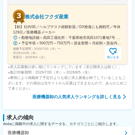
株式会社フクダ産業
【柏】社内SE／ヘルプデスク経験歓迎／DX推進にも挑戦可／年休
129日／医療機器メーカー
＜勤務地詳細＞高田工場住所：千葉県柏市高田1071番地7号 勤務地最寄駅：つくばエクスプレス線／柏の葉キャンパス駅受動喫煙対策：屋内全面禁煙変更の範囲：【変更の範囲：流山本社および高田工場】
＜予定年収＞500万円～750万円＜賃金形態＞月給制＜賃金内訳＞月額（基本給）：300,000円～430,000円＜月給＞300,000円～430,000円＜昇給有無＞有＜残業手当＞有＜給与補足＞※経験・スキルを考慮の上決定いたします。■賞与：年2回（7月・12月）※昨年実績4.2ヶ月■昇給：年1回（1月）■モデル年収：・年収580万円 主任（月給34万円×12ヶ月＋諸手当）・年収820万円 課長（月給48万円×12ヶ月＋諸手当）賃金はあくまでも目安の金額であり、選考を通じて上下する可能性があります。月給(月額)は固定手当を含めた表記です。
掲載予定期間：
2026/7/30（木）
〜
2026/10/28（水）
気になる
更新日：
2026/8/4（火）
※求人応募数の多い順にランキングしています（非公開求人は除く）。
※集計対象期間：2026/7/30（木）～2026/8/5（水）
※事情により掲載終了予定日よりも前に求人募集が終了していることもご
ざいます。その場合は当サイトから応募はできませんので、あらかじめご
了承ください。
医療機器卸
の人気求人ランキングを詳しく見る
求人の傾向
dodaに掲載中の求人に関するデータを、カテゴリごとにご紹介します。
医療機器卸