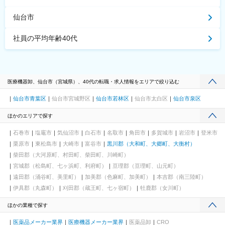
仙台市
社員の平均年齢40代
医療機器卸、仙台市（宮城県）、40代の転職・求人情報をエリアで絞り込む
仙台市青葉区
仙台市宮城野区
仙台市若林区
仙台市太白区
仙台市泉区
ほかのエリアで探す
石巻市
塩竈市
気仙沼市
白石市
名取市
角田市
多賀城市
岩沼市
登米市
栗原市
東松島市
大崎市
富谷市
黒川郡（大和町、大郷町、大衡村）
柴田郡（大河原町、村田町、柴田町、川崎町）
宮城郡（松島町、七ヶ浜町、利府町）
亘理郡（亘理町、山元町）
遠田郡（涌谷町、美里町）
加美郡（色麻町、加美町）
本吉郡（南三陸町）
伊具郡（丸森町）
刈田郡（蔵王町、七ヶ宿町）
牡鹿郡（女川町）
ほかの業種で探す
医薬品メーカー業界
医療機器メーカー業界
医薬品卸
CRO