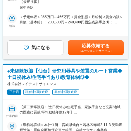
■配属詳細：
範囲：会社の定める事業所
【最寄り駅】
案・販売していただきます。※既存顧客メインの提案営業です。
同社のコアである「メディカル事業部」への配属となります。各
泉中央駅
営業所によって規模感は異なりますが、営業人員は10名～30名程
■業務イメージ：
度おります。
＜予定年収＞365万円～456万円＜賃金形態＞月給制＜賃金内訳＞
・提案先：循環器領域の医師をはじめとする医療従事者に加え、
月額（基本給）：200,500円～240,400円固定残業手当/月：
事務課や病院経営者（院長）など多岐にわたります。
給与
■同社の魅力：
47,000円～56,400円（固定残業時間30時間0分/月）超過した時間
・取扱製品：心筋梗塞や狭心症などの心臓疾病の検査・治療の際
・医薬品、医療機器、事務用品等をそれぞれ取り扱う専業商社が
外労働の残業手当は追加支給＜月給＞247,500円～296,800円（一
に使用する心臓カテーテルなど。※機器の安全使用のため、手術に
多い中で、同社は薬以外の病院における「すべて」を提案する総
律手当を含む）＜昇給有無＞有＜残業手当＞有＜給与補足＞■昇降
立ち会うこともございます。
合力を強みとして、どのような形でお客様のお役に立てるのかを
給：年1回（7月）■賞与：年2回（7・12月）■決算賞与（会社業績
応募依頼する
・担当施設数：一人当たり担当施設は平均1～3施設程度。原則と
気になる
意識し、安心・安全を強化して、付加価値をお届けすることを最
により）※年収は経験等を考慮し決定いたします。※固定時間外手
（エージェントサービス）
して3～4名単位のチームで担当することとなります。
大の目標としています。扱う商材も幅広く、お客様の課題やニー
当（30時間分）を超える残業代は別途支給いたします。賃金はあ
ズに沿ったご提案が可能です。
くまでも目安の金額であり、選考を通じて上下する可能性があり
■一日の流れ（一例）：
・医療業界は私たちの生活に無くてはならない非常に社会的意義
ます。月給(月額)は固定手当を含めた表記です。
【日中】
の高い業界で、コロナ禍においても安定した業績を残していま
※未経験歓迎【仙台】研究用器具や装置のルート営業◆
まずは納品する医療機器の検品や仕訳作業を行います。完了後、
す。地域に根付いた事業運営をしており、今後も安定した成長が
土日祝休み/住宅手当あり/教育体制◎◆
病院へ訪問し、現場との情報交換や提案活動を行います。また、
見込めます。
ご注文いただいた機器の納品や、院内の在庫管理も行い、医療現
株式会社レイテストサイエンス
場での機器の安定供給を実現させます。※一日の訪問件数は2～3
変更の範囲：会社の定める業務
正社員
職種未経験歓迎
業種未経験歓迎
件程度。
【夕方】
当日使用した医療機器の確認と補充依頼を行います。その後、見
【第二新卒歓迎！/土日祝休み/住宅手当、家族手当など充実/地域
積書の作成などといった事務作業を行い終業となります。
の医療に貢献/平均勤続年数12年】
仕事内容
■研修・教育：
■業務内容：
＜勤務地詳細＞本社住所：宮城県仙台市若林区卸町2-11-3 受動喫
中途入社者向けの全体研修に加え、現場で勉強を行うOJTなどの
・研究機関用の理化学系研究機関用機器の営業職として、担当大
煙対策：屋内全面禁煙変更の範囲：会社の定める事業所
教育体制が整っており、着実に知識・スキルを高めていただけま