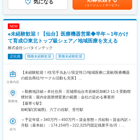
・説明業務：患者・家族・介護スタッフに操作方法、注意点、緊
気になる
すが、上記のようなサポートがあるため安心です。
性があります。※固定残業金額は給与によって異なります。■昇
（エージェントサービス）
急時対応を丁寧に説明。
給：年1回■賞与：年2回（昨年実績：3カ月以上）賃金はあくまで
・保守点検：定期的な機器の保守・点検を実施し、正常な使用状
変更の範囲：会社の定める業務
も目安の金額であり、選考を通じて上下する可能性があります。
況を確認。
月給(月額)は固定手当を含めた表記です。
・酸素ボンベ配達：外出時や緊急時に使用する酸素ボンベを配
NEW
送。
※未経験歓迎！【仙台】医療機器営業◆半年～1年かけ
・トラブル対応：機器故障や不具合発生時の迅速な対応。
・回収業務：患者が機器を離脱した際の機器・ボンベ回収。
て育成◎東北トップ級シェア／地域医療を支える
株式会社シバタインテック
利用者様のご家庭に直接訪問する仕事のため、患者様やご家族に
正社員
職種未経験歓迎
業種未経験歓迎
対し誠実で丁寧な対応が求められます。
また、安全意識と責任感を持ち、医療事故防止に努めることが重
要です。
【未経験歓迎！/住宅手当あり/安定性◎/地域医療に貢献/医療機器
の総合商社/サークル活動も充実】
■育成体制
仕事内容
・入社時の導入研修や、1年程度のOJT（期間は人によって変動
■業務概要：
有）、メーカー勉強会など有。
＜勤務地詳細＞本社住所：宮城県仙台市若林区卸町2-11-3 受動喫
東北地方にて医療用品の販売を行っている同社にて、医療機関の
・お客様のご家庭訪問時には先輩社員が慣れるまで同行するた
煙対策：屋内全面禁煙変更の範囲：会社の定める事業所
医師・看護師などの方々に向けて、医療機器の提案・販売を行い
勤務地
め、安心して挑戦できる環境です。
【最寄り駅】
ます。
卸町駅(宮城県)、六丁の目駅、苦竹駅
はじめはマスク、注射針、ガーゼなどの消耗品からスタートし、
■緊急対応について
将来的には新病院の立ち上げタイミングや大型の医療機器の導入
お客様宅で急を要する事態が発生した場合は当番制にて対応を進
＜予定年収＞340万円～450万円＜賃金形態＞月給制＜賃金内訳＞
のタイミングでMRIなどの提案も行って頂きます。地域の医療に
めます。
月額（基本給）：174,154円～222,325円固定残業手当/月：
貢献するやりがいある仕事です。
給与
現在組織には6名が在籍しており、1名につき3回／月ほど当番に
60,846円～77,675円（固定残業時間32時間0分/月）超過した時間
入ります。
外労働の残業手当は追加支給＜月給＞235,000円～300,000円（一