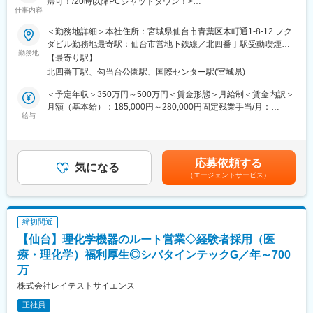
帰可！/20時以降PCシャットダウン！>
■育成体制
仕事内容
同社の営業担当として、親会社である、フクダ電子製の医療機器
・入社時の導入研修や、1年程度のOJT（期間は人によって変動
等の提案営業を行います。フクダ電子製品の、東北地域でのシェ
＜勤務地詳細＞本社住所：宮城県仙台市青葉区木町通1-8-12 フク
有）、メーカー勉強会など有。
ア拡大を目指し、提案営業をお任せ致します。
ダビル勤務地最寄駅：仙台市営地下鉄線／北四番丁駅受動喫煙対
・お客様のご家庭訪問時には先輩社員が慣れるまで同行するた
勤務地
策：屋内喫煙可能場所あり
め、安心して挑戦できる環境です。
【最寄り駅】
■業務内容
北四番丁駅、勾当台公園駅、国際センター駅(宮城県)
仙台本社では30～40代のメンバーが在籍しています。大学病院や
■同社の魅力：
国公立病院、開業医、クリニックに対し同社の医療機器の提案を
＜予定年収＞350万円～500万円＜賃金形態＞月給制＜賃金内訳＞
・医薬品、医療機器、事務用品等をそれぞれ取り扱う専業商社が
行います。ドクターや研究者のニーズをヒアリングし、マッチし
月額（基本給）：185,000円～280,000円固定残業手当/月：
多い中で、同社は薬以外の病院における「すべて」を提案する総
た製品を提案していただだきます。（納入機器の点検は一部あ
給与
25,000円～35,000円（固定残業時間20時間0分/月）超過した時間
合力を強みとして、どのような形でお客様のお役に立てるのかを
り）
外労働の残業手当は追加支給＜月給＞210,000円～315,000円（一
意識し、安心・安全を強化して、付加価値をお届けすることを最
基本的にはフクダ電子の商材を扱いますが、ニーズによっては違
律手当を含む）＜昇給有無＞有＜残業手当＞有＜給与補足＞上記
大の目標としています。扱う商材も幅広く、お客様の課題やニー
うメーカーの商材を提案することもございます。金額の大きいも
年収は予定年収であり、前後する可能性がございます。・給与 月
ズに沿ったご提案が可能です。
応募依頼する
のになると億をこえる場合もあります。担当病院はエリア制とな
気になる
給（一律手当含）・販売奨励金（四半期毎）・昇給：年1回(4月)
・医療業界は私たちの生活に無くてはならない非常に社会的意義
（エージェントサービス）
っています。社内では、病院担当と開業医・クリニック担当のチ
・賞与：年2回(7、12月) 賃金はあくまでも目安の金額であり、選
の高い業界で、コロナ禍においても安定した業績を残していま
ームに分かれ、専門性高く営業していきます。
考を通じて上下する可能性があります。月給(月額)は固定手当を含
す。地域に根付いた事業運営をしており、今後も安定した成長が
めた表記です。
見込めます。
■入社後の研修・教育体制について
締切間近
入社後2週間程度は社内制度および業務理解、取扱製品について学
変更の範囲：会社の定める業務
【仙台】理化学機器のルート営業◇経験者採用（医
ぶ導入研修（業界における営業スタイル含め教えます）がありま
す。現場配属後3カ月間はOJTを行います。予算は設定されず、既
療・理化学）福利厚生◎シバタインテックG／年～700
存社員の業務サポート（見積や報告書作成など）を通じて顧客と
万
の営業スキル習得をします。OJT終了後も、フクダ電子本社での
株式会社レイテストサイエンス
製品研修や、月に2回程度の社内勉強会定期的に実施され、製品理
解や導入事例など営業活動において重要となる最新情報の習得フ
正社員