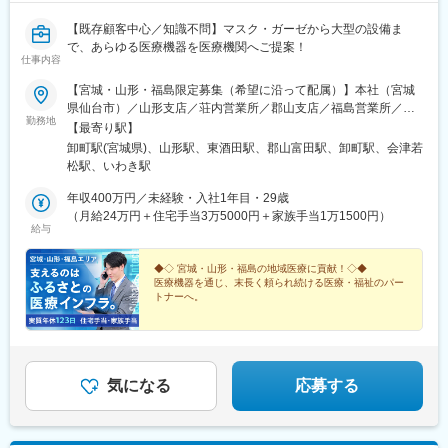
【既存顧客中心／知識不問】マスク・ガーゼから大型の設備ま
で、あらゆる医療機器を医療機関へご提案！
仕事内容
【宮城・山形・福島限定募集（希望に沿って配属）】本社（宮城
県仙台市）／山形支店／荘内営業所／郡山支店／福島営業所／会
勤務地
津営業所／いわき営業所上記いずれかの拠点へ、ご希望を考慮の
【最寄り駅】
上配属します。★マイカー通勤OK！★U・Iターン歓迎《宮城県》
卸町駅(宮城県)、山形駅、東酒田駅、郡山富田駅、卸町駅、会津若
■本社（仙台）：宮城県仙台市若林区卸町2-11-3《山形県》■山形
松駅、いわき駅
支店：山形県山形市南館西14-11■荘内営業所：山形県酒田市あき
ほ町659-8《福島県》■郡山支店：福島県郡山市富田町稲川原21-
年収400万円／未経験・入社1年目・29歳
2■福島営業所：福島県福島市松山町79■会津営業所：福島県会津
（月給24万円＋住宅手当3万5000円＋家族手当1万1500円）
給与
若松市馬場本町4-23■いわき営業所：福島県いわき市内郷御厩町3-
30-1※受動喫煙対策：屋内禁煙
◆◇ 宮城・山形・福島の地域医療に貢献！◇◆
医療機器を通じ、末長く頼られ続ける医療・福祉のパー
トナーへ。
＃定着率95％超
＃最長1年の充実研修あり
＃実質年休123日・土日祝休み
＃住宅手当・家族手当など充実
地域での生活をしっかりサポート！
気になる
応募する