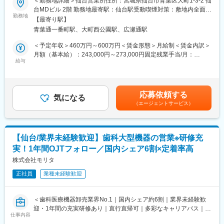
＜勤務地詳細＞仙台営業所住所：宮城県仙台市青葉区大町1-3-2 仙
担当エリア範囲は青森、秋田、山形、岩手、宮城、福島となりま
■業務内容：
台MDビル 2階 勤務地最寄駅：仙台駅受動喫煙対策：敷地内全面禁
す。
トプコン社が開発する眼科医向けの医療機器や情報を繋ぐシステ
勤務地
煙変更の範囲：会社の定める事業所
顧客の都合によっては休日出勤が発生する場合がありますが、そ
【最寄り駅】
ム導入の提案営業です。眼科(総合病院や個人病院など)医のニーズ
の際は振替休日を取得いただきます。また、訪問先によっては直
青葉通一番町駅、大町西公園駅、広瀬通駅
に合わせ、最適な機器とシステムを提案していただきます。 ※既
行直帰も可能です。
存顧客メインです。
＜予定年収＞460万円～600万円＜賃金形態＞月給制＜賃金内訳＞
月額（基本給）：243,000円～273,000円固定残業手当/月：
■入社時研修：
＜スタイル＞
給与
40,000円～45,000円（固定残業時間20時間0分/月）超過した時間
入社後、本社（東京）で2か月程度の研修（座学、新人研修等）を
顧客(医師)やディーラーとの信頼関係を構築することが重要で先回
外労働の残業手当は追加支給＜月給＞283,000円～318,000円（一
受講いただき、その後仙台営業所でOJT形式で勤務いただきま
りした情報収集とそれに基づく提案はもちろん、機器導入後のフ
律手当を含む）＜昇給有無＞有＜残業手当＞有＜給与補足＞※上記
す。
ォローも担当。既存顧客との関係構築が大切な営業です。
は目安の金額となり、経験・スキルを考慮し決定いたします。■昇
応募依頼する
気になる
給：年1回■賞与：年2回（7月・12月）賃金はあくまでも目安の金
■同社の特徴：
（エージェントサービス）
＜入社後＞
額であり、選考を通じて上下する可能性があります。月給(月額)は
・眼科医療機器のハードウェアメーカーとして確固たる位置を築
眼科業界に関する研修会を開くなど人材教育に注力。入社後、本
固定手当を含めた表記です。
いているため、眼科医と深い関係を築いており、深く入り込める
社（東京）で1週間～1ヵ月程度の研修（座学、新人研修）を受講
環境があります。当社の電子カルテは、機器とのデータ連携も可
いただき、その後採用地の営業所でOJT形式で勤務いただきま
能という点が眼科医から支持されています。
【仙台/業界未経験歓迎】歯科大型機器の営業※研修充
す。
実！1年間OJTフォロー／国内シェア6割×定着率高
※本人の経験により研修期間が変更する場合があります
変更の範囲：会社の定める業務
OJTの体制も万全で、独り立ちできるまで約半年のイメージで
株式会社モリタ
す。
正社員
業種未経験歓迎
【商品：国内外でトップシェアを誇る3次元眼底像撮影装置、眼底
カメラ、手術用顕微鏡など】
＜歯科医療機器卸売業界No.1｜国内シェア約6割｜業界未経験歓
迎・1年間の充実研修あり｜直行直帰可｜多彩なキャリアパス｜年
＜担当エリア＞
仕事内容
休125日・土日祝休み＞
青森、秋田、山形、岩手、宮城、福島から担当を決定いたしま