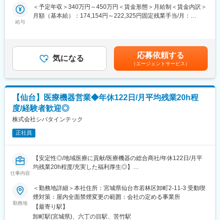
きます。地域の医療に貢献するやりがいある仕事です。
＜予定年収＞340万円～450万円＜賃金形態＞月給制＜賃金内訳＞
・転勤：エリア内で発生する可能性あり ※全国転勤はございませ
月額（基本給）：174,154円～222,325円固定残業手当/月：
ん
■医療業界未経験でも安心の教育体制：
給与
60,846円～77,675円（固定残業時間45時間0分/月）超過した時間
・手当：住宅手当、家族手当、育英一時支援金など充実
・入社時の導入研修に加え、3か月～最大1年程度は先輩に同行し
外労働の残業手当は追加支給＜月給＞235,000円～300,000円（一
・年休128日
OJTで営業先、納品先、商材を覚えていただきます（期間はご経
律手当を含む）＜昇給有無＞有＜残業手当＞有＜給与補足＞※予定
験によって変動がございます）。その間は営業目標がつかない育
年収はあくまでも目安の金額であり、選考を通じて上下する可能
■フクダコーリンの特徴・魅力：
応募依頼する
成期間となりますので、仕事を覚えることに集中できます。
気になる
性があります。※固定残業金額は給与によって異なります。■昇
同社は「医療事故1/100 健康寿命100年への貢献」という理念に
（エージェントサービス）
・メーカー営業との同行や勉強会等もございますので、製品につ
給：年1回■賞与：年2回（昨年実績：3カ月以上）賃金はあくまで
沿った製品ラインナップを持っており、医療従事者の不足が顕著
いて覚えていただくことが可能ですし、製品詳細についてはメー
も目安の金額であり、選考を通じて上下する可能性があります。
な地域医療や、医療に携わる方々が安心して患者様に向き合える
カー営業の方にもフォロー頂けます。
月給(月額)は固定手当を含めた表記です。
環境の提供に貢献できます。
【仙台】医療機器営業◆年休122日/月平均残業20h程
■配属詳細：
変更の範囲：会社の定める業務
度/経験者歓迎◎
・整形外科部門をサポートするオーソペディック事業部配属とな
ります。営業のエキスパートが所属しており、約10名の組織で
株式会社シバタインテック
す。主な取扱商品には、外傷の治療で骨折部を固定するプレー
正社員
ト、スクリュー、 髄内釘をはじめ、加齢などによる変形性関節症
や、 慢性関節リウマチの治療で機能再建に使用される人工関節な
どがあります。これらの商品が患者様へ使用される前に、先生方
【安定性◎/地域医療に貢献/医療機器の総合商社/年休122日/月平
との打ち合わせを重ね、 その症例に最適な商品をご提供し、治療
均残業20h程度/充実した福利厚生◎】
が円滑に行なえるようサポートを 行なうことが我々の使命と考え
仕事内容
ております。
■業務概要：
＜勤務地詳細＞本社住所：宮城県仙台市若林区卸町2-11-3 受動喫
・医療機関の医師・看護師などの方々に向けて、医療機器の提
煙対策：屋内全面禁煙変更の範囲：会社の定める事業所
■同社の魅力：
案・販売を行います。はじめはマスク、注射針、ガーゼなどの消
勤務地
・医療機器・理化学機器・福祉用具の総合商社である当社は、商
【最寄り駅】
耗品からスタートし、将来的には新病院の立ち上げタイミングや
品を売ることだけが目的ではありません。医薬品、医療機器、事
卸町駅(宮城県)、六丁の目駅、苦竹駅