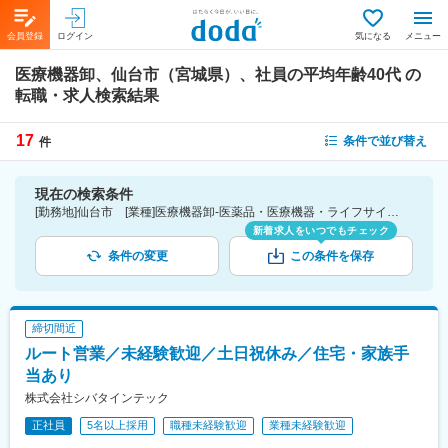
会員登録
ログイン
気になる
メニュー
医療機器卸、仙台市（宮城県）、社員の平均年齢40代
の
転職・求人検索結果
17
条件で並び替え
件
現在の検索条件
[勤務地]仙台市 [業種]医療機器卸-医薬品・医療機器・ライフサイエンス・医療系サービス [詳細条件](社員の平均年齢)40代
新着求人をいつでもチェック
条件の変更
この条件を保存
締切間近
ルート営業／未経験歓迎／土日祝休み／住宅・家族手
当あり
株式会社シバタインテック
正社員
5名以上採用
職種未経験歓迎
業種未経験歓迎