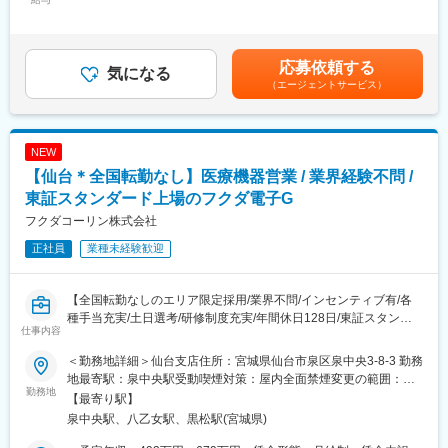
ズに沿ったご提案が可能です。
60,846円～77,675円（固定残業時間32時間0分/月）超過した時間
方をはじめ、処方内容に応じて酸素濃縮装置や酸素ボンベを患者
・医療業界は私たちの生活に無くてはならない非常に社会的意義
外労働の残業手当は追加支給＜月給＞235,000円～300,000円（一
宅に設置。
の高い業界で、コロナ禍においても安定した業績を残していま
律手当を含む）＜昇給有無＞有＜残業手当＞有＜給与補足＞※予定
・説明業務：患者・家族・介護スタッフに操作方法、注意点、緊
す。地域に根付いた事業運営をしており、今後も安定した成長が
年収はあくまでも目安の金額であり、選考を通じて上下する可能
応募依頼する
急時対応を丁寧に説明。
気になる
見込めます。
性があります。※固定残業金額は給与によって異なります。■昇
（エージェントサービス）
・保守点検：定期的な機器の保守・点検を実施し、正常な使用状
給：年1回■賞与：年2回（昨年実績：3カ月以上）賃金はあくまで
況を確認。
変更の範囲：会社の定める業務
も目安の金額であり、選考を通じて上下する可能性があります。
・酸素ボンベ配達：外出時や緊急時に使用する酸素ボンベを配
月給(月額)は固定手当を含めた表記です。
送。
NEW
・トラブル対応：機器故障や不具合発生時の迅速な対応。
【仙台＊全国転勤なし】医療機器営業 / 業界経験不問 /
・回収業務：患者が機器を離脱した際の機器・ボンベ回収。
東証スタンダード上場のフクダ電子G
利用者様のご家庭に直接訪問する仕事のため、患者様やご家族に
フクダコーリン株式会社
対し誠実で丁寧な対応が求められます。
正社員
業種未経験歓迎
また、安全意識と責任感を持ち、医療事故防止に努めることが重
要です。
【全国転勤なしのエリア限定採用/業界不問/インセンティブ有/各
■育成体制
種手当充実/土日選考/研修制度充実/年間休日128日/東証スタンダ
・入社時の導入研修や、1年程度のOJT（期間は人によって変動
仕事内容
ード上場フクダ電子G】
有）、メーカー勉強会など有。
■業務概要：
・お客様のご家庭訪問時には先輩社員が慣れるまで同行するた
＜勤務地詳細＞仙台支店住所：宮城県仙台市泉区泉中央3-8-3 勤務
東証スタンダード市場に上場しているフクダ電子株式会社のグル
め、安心して挑戦できる環境です。
地最寄駅：泉中央駅受動喫煙対策：屋内全面禁煙変更の範囲：会
ープ企業である当社にて、医療機器の提案営業に従事していただ
勤務地
社の定める事業所（リモートワーク含む）
【最寄り駅】
きます。ドクターや代理店との密なコミュニケーションや、良好
■同社の魅力：
泉中央駅、八乙女駅、黒松駅(宮城県)
な関係構築を重要視する営業スタイルです。
・医薬品、医療機器、事務用品等をそれぞれ取り扱う専業商社が