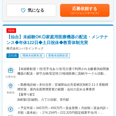
■配属詳細：
緊急対応が発生することはほぼなく、月に1～2日程度。当番とな
律手当を含む）＜昇給有無＞有＜残業手当＞有＜給与補足＞※予定
医療現場向けのメディカル事業部、臨床検査部門向けのクリニカ
った場合に対応しきれなければ上長にて対応となるため、安心し
年収はあくまでも目安の金額であり、選考を通じて上下する可能
応募依頼する
ル部門、開業医向けの営業部門のいずれかに配属可能性がありま
気になる
て勤務可能です。
性があります。※固定残業金額は給与によって異なります。■昇
（エージェントサービス）
す。
給：年1回■賞与：年2回（昨年実績：3カ月以上）賃金はあくまで
各営業所によって規模感は異なりますが、営業人員は10名～30名
■同社の魅力：
も目安の金額であり、選考を通じて上下する可能性があります。
程度おります。
・医薬品、医療機器、事務用品等をそれぞれ取り扱う専業商社が
月給(月額)は固定手当を含めた表記です。
多い中で、同社は薬以外の病院における「すべて」を提案する総
NEW
■医療業界未経験でも安心の教育体制：
合力を強みとして、どのような形でお客様のお役に立てるのかを
【仙台】未経験OK◎家庭用医療機器の配送・メンテナ
・入社時の導入研修に加え、3か月～最大1年程度は先輩に同行し
意識し、安心・安全を強化して、付加価値をお届けすることを最
OJTで営業先、納品先、商材を覚えていただきます。その間は営
ンス◆年休122日◆土日祝休◆教育体制充実
大の目標としています。扱う商材も幅広く、お客様の課題やニー
業目標がつかない育成期間となり、仕事を覚えることに集中でき
ズに沿ったご提案が可能です。
株式会社シバタインテック
ます。
正社員
職種未経験歓迎
業種未経験歓迎
・メーカー営業の方と同行や勉強会等で製品について覚えていた
だくことが可能です。製品詳細についてはメーカー営業の方にも
変更の範囲：会社の定める業務
フォロー頂けます。
【未経験歓迎！/住宅手当あり/在宅介護で利用される酸素供給関連
・医療福祉・科学機器の総合商社として扱う商材は多種にわたり
機器の配送・保守点検/安定性◎/地域医療に貢献/サークル活動も
ますので、商品や使い方の知識を自発的に習得する必要がありま
仕事内容
充実】
すが、上記のようなサポートがあるため安心です。
■業務内容
＜勤務地詳細＞本社住所：宮城県仙台市若林区卸町2-11-3 受動喫
東北地方で医療用品の専門商社としてトップクラスの実績を誇る
■同社の魅力：
煙対策：屋内全面禁煙変更の範囲：会社の定める事業所
同社にて、在宅酸素療法設置回収業務をお任せします。
勤務地
・医薬品、医療機器、事務用品等をそれぞれ取り扱う専業商社が
【最寄り駅】
医療機関の委託を受けて患者宅や介護施設に酸素濃縮装置や酸素
多い中で、同社は薬以外の病院における「すべて」を提案する総
卸町駅(宮城県)、六丁の目駅、苦竹駅
ボンベを配送・設置し、操作説明や安全管理を行う仕事です。
合力を強みとして、どのような形でお客様のお役に立てるのかを
意識し、安心・安全を強化して、付加価値をお届けすることを最
＜予定年収＞340万円～450万円＜賃金形態＞月給制＜賃金内訳＞
■業務詳細
大の目標としています。扱う商材も幅広く、お客様の課題やニー
月額（基本給）：174,154円～222,325円固定残業手当/月：
・機器の設置配送：医療機関での治療を終えて自宅療養となった
給与