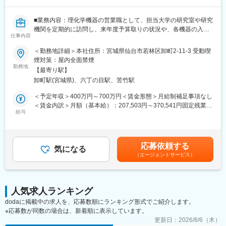
ォローもしやすい環境です。
■働き方改善の取り組み：
■業務内容：理化学機器の営業職として、担当大学の研究室や研究
・20時以降のPCシャットダウン
機関を定期的に訪問し、来年度予算取りの状況や、各機器の入れ
仕事内容
・土日などの緊急対応は当番制の導入（2～3カ月に1回の対応）
替え計画、直近で不足しているものが無いか等をお伺いし、商材
を提案頂くルート営業となります。
＜勤務地詳細＞本社住所：宮城県仙台市若林区卸町2-11-3 受動喫
■フクダ電子南東北販売株式会社について
◆顧客：科学研究・科学分析に携わる大学及び研究室、試験研究
煙対策：屋内全面禁煙
当社はフクダ電子の製品の専門商社として、心電計をはじめとす
機関、一部医療機関、民間企業等
勤務地
【最寄り駅】
る検査機器の製造販売や人工呼吸器などの治療装置、AEDの普及
◆商材・提案内容：材料・試薬・機器のご提案や装置のアフター
卸町駅(宮城県)、六丁の目駅、苦竹駅
などを主な役割としています。フクダ電子は1948年創業の医療機
メンテナンス。新規研究室・試験室の立ち上げ等、研究・試験に
器専門メーカーです。心電計をはじめ、検査機器や治療機器およ
関わるトータルコーディネイト。
＜予定年収＞400万円～700万円＜賃金形態＞月給制補足事項なし
び、在宅医療やAED事業なども展開しています。日本国内ではト
■入社後の流れ：入社時の導入研修に加え、3か月～最大1年程度
＜賃金内訳＞月額（基本給）：207,503円～370,541円固定残業手
ップクラスのシェアを誇り、医療従事者間でもフクダ電子という
は先輩に同行しOJTで営業先、納品先、商材を覚えていただきま
給与
当/月：72,497円～129,459円（固定残業時間45時間0分/月）超過
ブランドの強みがある、幅広い分野の医療機器を扱ってきた老舗
す（期間はご経験によって変動がございます）。その間は営業目
した時間外労働の残業手当は追加支給＜月給＞280,000円～
医療機器メーカーです。
標がつかない育成期間となりますので、仕事を覚えることに集中
500,000円（一律手当を含む）＜昇給有無＞有＜残業手当＞有＜
できます。
給与補足＞※予定年収はあくまでも目安の金額であり、選考を通じ
応募依頼する
◎メーカー営業との同行や勉強会等もありますので、製品につい
気になる
て上下する可能性があります。■昇給：年1回■賞与：年2回賃金は
（エージェントサービス）
て覚えていただくことが可能ですし、製品詳細についてはメーカ
あくまでも目安の金額であり、選考を通じて上下する可能性があ
ー営業の方にもフォロー頂けます。
ります。月給(月額)は固定手当を含めた表記です。
■立ち上げ背景：株式会社シバタインテックのライフサイエンス部
門が独立し、株式会社レイテストサイエンスが設立されました。
人気求人ランキング
事業部業績拡大に伴い、独立した権限を持ち、中長期の成長戦略
dodaに掲載中の求人を、応募数順にランキング形式でご紹介します。
から独立しています。もとは一つの部門でしたので、条件面や関
※応募数が同数の場合は、新着順に表示しています。
わり方は親会社と同様です。分社化以降、急激に売り上げを伸ば
しており、業績好調です。
更新日：
2026/8/6（木）