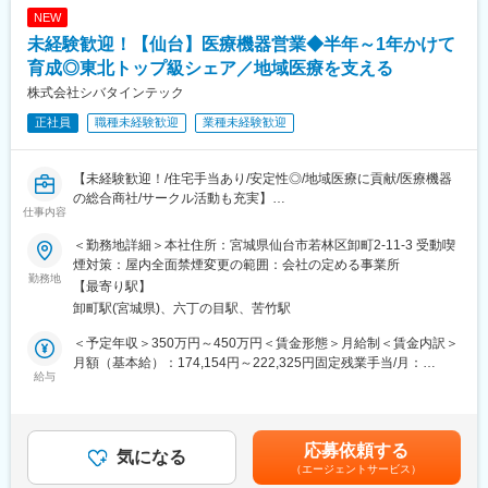
NEW
未経験歓迎！【仙台】医療機器営業◆半年～1年かけて
育成◎東北トップ級シェア／地域医療を支える
株式会社シバタインテック
正社員
職種未経験歓迎
業種未経験歓迎
【未経験歓迎！/住宅手当あり/安定性◎/地域医療に貢献/医療機器
の総合商社/サークル活動も充実】
仕事内容
■業務概要：
＜勤務地詳細＞本社住所：宮城県仙台市若林区卸町2-11-3 受動喫
東北地方にて医療用品の販売を行っている同社にて、医療機関の
煙対策：屋内全面禁煙変更の範囲：会社の定める事業所
医師・看護師などの方々に向けて、医療機器の提案・販売を行い
勤務地
【最寄り駅】
ます。
卸町駅(宮城県)、六丁の目駅、苦竹駅
はじめはマスク、注射針、ガーゼなどの消耗品からスタートし、
将来的には新病院の立ち上げタイミングや大型の医療機器の導入
＜予定年収＞350万円～450万円＜賃金形態＞月給制＜賃金内訳＞
のタイミングでMRIなどの提案も行って頂きます。地域の医療に
月額（基本給）：174,154円～222,325円固定残業手当/月：
貢献するやりがいある仕事です。
給与
60,846円～77,675円（固定残業時間32時間0分/月）超過した時間
外労働の残業手当は追加支給＜月給＞235,000円～300,000円（一
■配属詳細：
律手当を含む）＜昇給有無＞有＜残業手当＞有＜給与補足＞※予定
医療現場向けのメディカル事業部、臨床検査部門向けのクリニカ
年収はあくまでも目安の金額であり、選考を通じて上下する可能
応募依頼する
ル部門、開業医向けの営業部門のいずれかに配属可能性がありま
気になる
性があります。※固定残業金額は給与によって異なります。■昇
（エージェントサービス）
す。
給：年1回■賞与：年2回（昨年実績：3カ月以上）賃金はあくまで