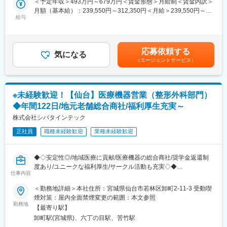
多い中で、同社は薬以外の病院における「すべて」を提案する総
＜予定年収＞493万円～679万円＜賃金形態＞月給制＜賃金内訳＞
■詳細イメージ：
合力を強みとして、どのような形でお客様のお役に立てるのかを
月額（基本給）：239,550円～312,350円＜月給＞239,550円～
・取扱製品：生体情報モニタ、スポットチェックモニタ、血圧脈
給与
意識し、安心・安全を強化して、付加価値をお届けすることを最
312,350円＜昇給有無＞有＜残業手当＞有＜給与補足＞■営業外勤
波検査装置、血圧計など
大の目標としています。扱う商材も幅広く、お客様の課題やニー
手当あり■早出残業手当あり（実績に応じて支給）■賞与：年2回
・営業先：医師、看護師、臨床工学技士、販売代理店
ズに沿ったご提案が可能です。
賃金はあくまでも目安の金額であり、選考を通じて上下する可能
・営業スタイル：代理店と協力して医療機関へ営業活動を行いま
・医療業界は私たちの生活に無くてはならない非常に社会的意義
性があります。月給(月額)は固定手当を含めた表記です。
応募依頼する
す。基本的に事務所へ出社しますが、直行直帰をする場合もあり
気になる
の高い業界で、コロナ禍においても安定した業績を残していま
（エージェントサービス）
ます。全員に社用車を貸与しています。
す。地域に根付いた事業運営をしており、今後も安定した成長が
・担当顧客数：病院数は一人当たり数十施設を担当いただきま
見込めます。
す。
・製品単価：数十万円～数百万円
変更の範囲：会社の定める業務
※未経験歓迎！【仙台】医療機器営業（整形外科部門）
・競合優位性：フクダ電子とオムロンヘルスケアの両社の商品を
◆年間122日/地元老舗総合商社/福利厚生充実～
販売できるのは当社のみです。血圧計、体温計のデータを飛ば
し、病院の電子カルテに表示するなど、これまでにない画期的な
株式会社シバタインテック
提案をする事ができます。
正社員
職種未経験歓迎
業種未経験歓迎
■研修：
業界経験をお持ちでなくても、研修やOJTを通じて医療業界の知
◆◇安定性◎/地域医療に貢献/医療機器の総合商社/奨学金返還制
識やスキルを身につけ、現場で活躍いただける体制が整っていま
度あり/ユニークな福利厚生/サークル活動も充実◇◆
す。具体的には半年間で独り立ちしてもらうために、入社時・50
仕事内容
日目・150日目と3回に分けた研修プログラムを用意。人体のしく
■業務概要：
＜勤務地詳細＞本社住所：宮城県仙台市若林区卸町2-11-3 受動喫
みや製品知識を中心とし、座学と実技を交えた研修です。集合研
・医療機関の医師・看護師などの方々に向けて、医療機器の提
煙対策：屋内全面禁煙変更の範囲：本文参照
修の合間の期間は配属先でのOJTにてキャッチアップいただきま
案・販売を行います。はじめはマスク、注射針、ガーゼなどの消
勤務地
す。
【最寄り駅】
耗品からスタートし、将来的には新病院の立ち上げタイミングや
卸町駅(宮城県)、六丁の目駅、苦竹駅
大型の医療機器の導入のタイミングでMRIなどの提案も行って頂
■長期就業できる環境：