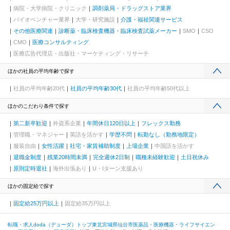
病院・大学病院・クリニック
調剤薬局・ドラッグストア業界
バイオベンチャー業界
大学・研究施設
介護・福祉関連サービス
その他医療関連
診断薬・臨床検査機器・臨床検査試薬メーカー
SMO
CSO
CMO
医療コンサルティング
医療広告代理店・出版社・マーケティング・リサーチ
ほかの社員の平均年齢で探す
社員の平均年齢20代
社員の平均年齢30代
社員の平均年齢50代以上
ほかのこだわり条件で探す
第二新卒歓迎
外資系企業
年間休日120日以上
フレックス勤務
管理職・マネジャー
英語を活かす
学歴不問
転勤なし（勤務地限定）
服装自由
女性活躍
社宅・家賃補助制度
上場企業
中国語を活かす
退職金制度
残業20時間未満
完全週休2日制
職種未経験歓迎
土日祝休み
原則定時退社
海外出張あり
U・Iターン支援あり
ほかの固定給で探す
固定給25万円以上
固定給35万円以上
転職・求人doda（デューダ）トップ
東北
宮城県
仙台市
医薬品・医療機器・ライフサイエン