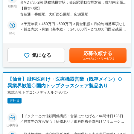
■業務内容：
台MDビル 2階 勤務地最寄駅：仙台駅受動喫煙対策：敷地内全面禁
今回は、眼科向けクラウドサービス等の導入／保守運用業務をお
勤務地
煙変更の範囲：会社の定める事業所
■立ち上げ背景：
【最寄り駅】
任せできる方を募集します。※業界知識は入社後からでもキャッチ
・株式会社シバタインテックのライフサイエンス部門が独立し、
青葉通一番町駅、大町西公園駅、広瀬通駅
アップいただけます。先輩社員／営業担当／コールセンターにい
株式会社レイテストサイエンスが設立されました。事業部業績拡
つでも相談可能です。
＜予定年収＞460万円～600万円＜賃金形態＞月給制補足事項なし
大に伴い、独立した権限を持ち、中長期の成長戦略から独立して
・当社ICT製品（クラウド型電子カルテ、その他）の受注先（病
＜賃金内訳＞月額（基本給）：243,000円～273,000円固定残業手
います。もとは一つの部門でしたので、条件面や関わり方は親会
院・クリニック）への導入（現地での設定作業）、クラウド環境
給与
当/月：40,000円～45,000円（固定残業時間20時間0分/月）超過し
社と同様です。分社化以降、急激に売り上げを伸ばしており、業
の運用（Microsoft Azure）等、担当製品に関する各種サポート業
た時間外労働の残業手当は追加支給＜月給＞283,000円～318,000
績好調です。
務
円（一律手当を含む）＜昇給有無＞有＜残業手当＞有＜給与補足
・眼科向け新規ICTサービス（クラウド型電子カルテ等）の社内ト
＞※年収は、経験・スキル・前職給与を考慮のうえ決定します。■
■キャリアパス：
応募依頼する
レーニング
気になる
昇給：年1回■賞与：年2回（7月・12月）賃金はあくまでも目安の
・マネジメントコース、営業プロフェッショナルコースをご用意
（エージェントサービス）
・営業所運営サポート
金額であり、選考を通じて上下する可能性があります。月給(月額)
しております。
は固定手当を含めた表記です。
■詳細
■親会社の特徴：
導入：営業担当者と共に製品についてのご説明と導入に向けた打
・親会社であるシバタインテックは、医療福祉・科学機器の総合
【仙台】眼科医向け・医療機器営業（既存メイン）◇
合せを行い、導入時にはご訪問し機器接続・設定作業を行いま
商社として1931年に仙台で創業し、宮城・山形・福島の医療を支
異業界歓迎◇国内トップクラスシェア製品あり
す。※自部門だけでなく各部署と連携を取りながら業務を行ってい
えてきた会社です。
ます。
株式会社トプコンメディカルジヤパン
・安定性：医療業界は私たちの生活に無くてはならない非常に社
会的意義の高い業界で、コロナ禍においても安定した業績を残し
正社員
保守/運用：製品をご利用頂いてるお客様へ3か月に一度の定期訪
ています。（昨年は増収増益でした。）地域に根付いた事業運営
問・メンテナンス作業を行います。※お客様からのお問合せにはコ
をしており、今後も安定した成長が見込めます。
ールセンターが一次対応を行います。
【ドクターとの信頼関係構築・営業につなげる／年間休日128日
変更の範囲：会社の定める業務
／異業界の方も安心！研修あり／眼科医療分野向けソリューショ
■働く環境：
仕事内容
ンを提供】
残業時間は平均で30h、フレックス活用可能。