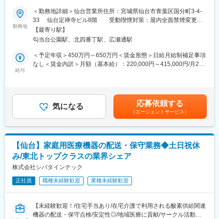
＜勤務地詳細＞仙台営業所住所：宮城県仙台市青葉区国分町3-4-
【キャリアパス】
■概要
33 仙台定禅寺ビル8階 受動喫煙対策：屋内全面禁煙変更の
志向や適性に応じて、同一拠点で専門性を高めるキャリアのほ
即戦力としてご活躍いただける方はもちろん、将来の中核人材と
勤務地
範囲：会社の定める事業所
か、職種・勤務地変更を伴うキャリア形成も可能です。
【最寄り駅】
して成長いただける方まで、幅広く募集します。
東京本社・大阪本社のみの職種もあり、将来的に営業以外の職種
勾当台公園駅、北四番丁駅、広瀬通駅
また、当社は複数の診療科へ提案するマルチセールスを前提とし
へチャレンジできる機会があります。
た営業スタイルです。顧客課題に応じた提案力を高めながら、営
＜予定年収＞450万円～650万円＜賃金形態＞日給月給制補足事項
業としての市場価値を高めることができます。
なし＜賃金内訳＞月額（基本給）：220,000円～415,000円/月20
【働き方】
給与
日間勤務想定＜想定月額＞220,000円～415,000円＜昇給有無＞有
営業活動は社用車を利用します。直行直帰も可能なため、自身で
■業務内容
＜残業手当＞有＜給与補足＞※年収は目安となり選考を通して当社
スケジュールを管理しながら効率的に働くことができます。
・医療機関への製品提案および導入支援
規程より考慮■賞与：年2回■役職手当■営業職手当 ※年齢、等級
※泊まりを伴う出張が発生する場合があります。
・医師・医療従事者との関係構築
によって異なる■マルチセールス手当（試用期間終了後支給開始）
応募依頼する
・手術立ち会い・技術サポート
気になる
■インセンティブ制度■資格手当賃金はあくまでも目安の金額であ
【当社の魅力】
（エージェントサービス）
・担当エリアの販売戦略立案・実行
り、選考を通じて上下する可能性があります。月給(月額)は固定手
◎創業1916年、歯科医療業界No.1の総合商社
・市場分析および売上管理
当を含めた表記です。
グループ従業員数約2,000名。全国44拠点と約200店の販売代理店
網を有し、海外60カ国以上へ製品・サービスを展開しています。
■入社後の流れ
◎安定した業績と社員還元
【仙台】家庭用医療機器の配送・保守業務◆土日祝休
入社後は約3週間の研修を通じて、製品知識や医療業界の基礎を体
2021年・2022年には過去最高売上を更新。2021年の人事制度改
み/東北トップクラスの業界シェア
系的に習得いただきます。業界未経験の方でも安心してスタート
定以降、給与原資の増額や2023～2025年のベースアップを実施す
できる環境です。
株式会社シバタインテック
るなど、生産性向上の成果を社員へ還元する制度づくりを進めて
その後はご経験や習熟度に応じてOJTを実施し、先輩社員との同
います。
正社員
職種未経験歓迎
業種未経験歓迎
行や実務を通じて理解を深めながら、段階的に担当をお任せして
いきます。
変更の範囲：会社の定める業務
【未経験歓迎！/住宅手当あり/在宅介護で利用される酸素供給関連
ご経験をお持ちの方には、早期に裁量を持ってご活躍いただくこ
機器の配送・保守点検/安定性◎/地域医療に貢献/サークル活動も