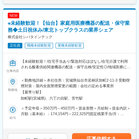
各営業所によって規模感は異なりますが、営業人員は10名～30名
も目安の金額であり、選考を通じて上下する可能性があります。
程度おります。
月給(月額)は固定手当を含めた表記です。
NEW
■休日出勤について
※未経験歓迎！【仙台】家庭用医療機器の配送・保守業
休日における呼び出しは営業部全体で1か月に1~2回程度です。
学会に担当のドクターが出るのでそれに同行する、という形で土
務◆土日祝休み/東北トップクラスの業界シェア
日での出勤が発生する場合があります。事前に予定された土日出
株式会社シバタインテック
勤（年に1~2回程度）となるので、緊急対応で出勤するというこ
正社員
職種未経験歓迎
業種未経験歓迎
とはほぼありません。
また、休日に出勤となった場合は振替休日を取得いただきます。
【未経験歓迎！/住宅手当あり/緊急対応ほぼなし/在宅介護で利用
■残業について
される酸素供給関連機器の配送・保守点検/安定性◎/地域医療に貢
年末年始や長期連休がある月は32時間程度残業が発生しますが、
仕事内容
献/サークル活動も充実】
それ以外の月は平均的な残業時間は20時間程度となります。
＜勤務地詳細＞本社住所：宮城県仙台市若林区卸町2-11-3 受動喫
■業務内容
■医療業界未経験でも安心の教育体制：
煙対策：屋内全面禁煙変更の範囲：会社の定める事業所
東北地方で医療用品の専門商社としてトップクラスの実績を誇る
勤務地
・入社時の導入研修に加え、3か月～最大1年程度は先輩に同行し
【最寄り駅】
同社にて、在宅酸素療法設置回収業務をお任せします。
OJTで営業先、納品先、商材を覚えていただきます。その間は営
卸町駅(宮城県)、六丁の目駅、苦竹駅
医療機関の委託を受けて患者宅や介護施設に酸素濃縮装置や酸素
業目標がつかない育成期間となり、仕事を覚えることに集中でき
ボンベを配送・設置し、操作説明や安全管理を行う仕事です。
ます。
＜予定年収＞350万円～450万円＜賃金形態＞月給制＜賃金内訳＞
・メーカー営業の方と同行や勉強会等で製品について覚えていた
月額（基本給）：174,154円～222,325円固定残業手当/月：
■業務詳細
給与
だくことが可能です。製品詳細についてはメーカー営業の方にも
60,846円～77,675円（固定残業時間32時間0分/月）超過した時間
・機器の設置配送：医療機関での治療を終えて自宅療養となった
フォロー頂けます。
外労働の残業手当は追加支給＜月給＞235,000円～300,000円（一
方をはじめ、処方内容に応じて酸素濃縮装置や酸素ボンベを患者
・医療福祉・科学機器の総合商社として扱う商材は多種にわたり
律手当を含む）＜昇給有無＞有＜残業手当＞有＜給与補足＞※予定
宅に設置。
ますので、商品や使い方の知識を自発的に習得する必要がありま
年収はあくまでも目安の金額であり、選考を通じて上下する可能
応募依頼する