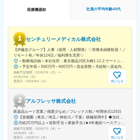
■キャリアパス：マネジメントコース、営業プロフェッショナルコ
ースをご用意しております。
社員の平均年齢40代
医療機器卸
■親会社の特徴：
・親会社であるシバタインテックは、医療福祉・科学機器の総合
商社として1931年に仙台で創業し、宮城・山形・福島の医療を支
えてきた会社です。
商品を売ることだけが目的ではなく、医薬品、医療機器、事務用
センチュリーメディカル株式会社
品等をそれぞれ取り扱う専業商社が多い中で、同社は薬以外の病
院における「すべて」を提案する総合力を強みとして、どのよう
【伊藤忠グループ】人事（採用・人材開発）◇実務未経験歓迎！／
な形でお客様のお役に立てるのかを意識し、安心・安全を強化し
リモート有／年休124日／福利厚生充実◇
て、付加価値をお届けすることを最大の目標としています。扱う
＜勤務地詳細＞本社住所：東京都品川区大崎1-11-2 ゲートシティ大崎イーストタワー22Ｆ勤務地最寄駅：JR山手線／大崎駅受動喫煙対策：屋内全面禁煙変更の範囲：会社の定める事業所（リモートワーク含む）
商材も幅広く、お客様の課題やニーズに沿ったご提案が可能で
＜予定年収＞500万円～600万円＜賃金形態＞月給制＜賃金内訳＞月額（基本給）：300,000円～350,000円＜月給＞300,000円～350,000円＜昇給有無＞有＜残業手当＞有＜給与補足＞上記年収は、あくまで目安であり、前職・経験を考慮し検討させて頂きます。■昇給：あり■賞与：あり※会社業績と個人業績に応じて算定されます。賃金はあくまでも目安の金額であり、選考を通じて上下する可能性があります。月給(月額)は固定手当を含めた表記です。
す。
掲載予定期間：
2026/7/6（月）
〜
・安定性：医療業界は私たちの生活に無くてはならない非常に社
2026/10/4（日）
会的意義の高い業界で、コロナ禍においても安定した業績を残し
気になる
更新日：
2026/8/4（火）
ています。（昨年は増収増益でした。）地域に根付いた事業運営
をしており、今後も安定した成長が見込めます。
アルフレッサ株式会社
医薬品ルート営業／残業少なめ／フレックス制／年間休日125日
【首都圏（東京／埼玉／神奈川／千葉）積極採用中】◆当社が展開する【北海道／関東／首都圏／中部／近畿／九州】の各事業所へご希望を考慮した上で配属となります。【北海道】北海道【関東】栃木／群馬／茨城／長野／山梨／新潟【首都圏】東京／埼玉／神奈川／千葉★積極採用エリア【中部】静岡／愛知／三重／岐阜【近畿】滋賀／兵庫／大阪／京都／奈良／和歌山【九州】福岡／長崎／熊本／大分／宮崎／鹿児島各事業所の詳細については、弊社HPよりご確認ください※「企業情報」→「拠点」よりご確認いただけます。屋内禁煙(※喫煙室あり※禁煙タイムあり※喫煙室での就労はありません)
月給25万円以上＋役割手当＋家族手当 (★4年連続ベースアップ実施！)※時間外手当別途支給※年齢、経験、能力を考慮の上、優遇します
掲載予定期間：
2026/7/2（木）
〜
2026/9/2（水）
気になる
更新日：
2026/7/2（木）