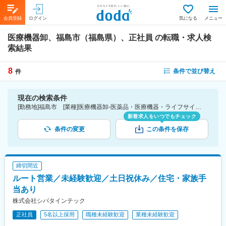
会員登録
ログイン
気になる
メニュー
医療機器卸、福島市（福島県）、正社員
の転職・求人検
索結果
8
条件で並び替え
件
現在の検索条件
[勤務地]福島市 [業種]医療機器卸-医薬品・医療機器・ライフサイエンス・医療系サービス [雇用形態]正社員
新着求人をいつでもチェック
条件の変更
この条件を保存
締切間近
ルート営業／未経験歓迎／土日祝休み／住宅・家族手
当あり
株式会社シバタインテック
正社員
5名以上採用
職種未経験歓迎
業種未経験歓迎