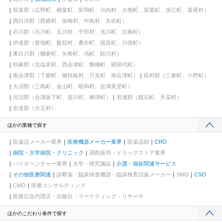
双葉郡（広野町、楢葉町、富岡町、川内村、大熊町、双葉町、浪江町、葛尾村）
西白河郡（西郷村、泉崎村、中島村、矢吹町）
石川郡（石川町、玉川村、平田村、浅川町、古殿町）
伊達郡（新地町、飯舘村、桑折町、国見町、川俣町）
東白川郡（棚倉町、矢祭町、塙町、鮫川村）
耶麻郡（北塩原村、西会津町、磐梯町、猪苗代町）
南会津郡（下郷町、檜枝岐村、只見町、南会津町）
田村郡（三春町、小野町）
大沼郡（三島町、金山町、昭和村、会津美里町）
河沼郡（会津坂下町、湯川村、柳津町）
岩瀬郡（鏡石町、天栄村）
安達郡（大玉村）
ほかの業種で探す
医薬品メーカー業界
医療機器メーカー業界
医薬品卸
CRO
病院・大学病院・クリニック
調剤薬局・ドラッグストア業界
バイオベンチャー業界
大学・研究施設
介護・福祉関連サービス
その他医療関連
診断薬・臨床検査機器・臨床検査試薬メーカー
SMO
CSO
CMO
医療コンサルティング
医療広告代理店・出版社・マーケティング・リサーチ
ほかのこだわり条件で探す