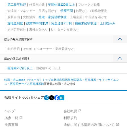
第二新卒歓迎
外資系企業
年間休日120日以上
フレックス勤務
管理職・マネジャー
英語を活かす
学歴不問
転勤なし（勤務地限定）
服装自由
女性活躍
社宅・家賃補助制度
上場企業
中国語を活かす
退職金制度
残業20時間未満
完全週休2日制
職種未経験歓迎
土日祝休み
原則定時退社
海外出張あり
U・Iターン支援あり
ほかの雇用形態で探す
契約社員
その他（FCオーナー・業務委託など）
ほかの固定給で探す
固定給25万円以上
固定給35万円以上
転職・求人doda（デューダ）トップ
東北
福島県
福島市
医薬品・医療機器・ライフサイエン
ス・医療系サービス
医療機器卸
正社員の転職・求人情報
転職サイト dodaをシェア
ヘルプ
会社概要
拠点一覧
利用規約
免責事項
通信に関する情報の利用について