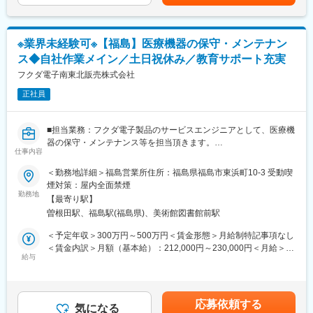
であり、選考を通じて上下する可能性があります。月給(月額)は固
定手当を含めた表記です。
変更の範囲：会社の定める業務
■組織構成
管理職1名、営業2名のコンパクトなチームで、相談しやすい環境
※業界未経験可※【福島】医療機器の保守・メンテナン
です。
ス◆自社作業メイン／土日祝休み／教育サポート充実
■教育体制
フクダ電子南東北販売株式会社
「スタッフの資質向上」を大切にしており、社内外のレクチャー
正社員
を定期的に開催しています。勉強会や講習会への参加、医学会へ
の同行など、未経験からでも医療機器の知識が身につく体制を整
えています。
■担当業務：フクダ電子製品のサービスエンジニアとして、医療機
およそ6カ月から1年程度先輩との同行になりますので、じっくり
器の保守・メンテナンス等を担当頂きます。
と知識や経験を蓄えることができます。
仕事内容
■業務詳細：【変更の範囲：会社の定める業務】
＜勤務地詳細＞福島営業所住所：福島県福島市東浜町10-3 受動喫
■やりがい
＜修理＞営業担当者がお客様からお預かりしてきた、不具合のあ
煙対策：屋内全面禁煙
医療現場で必要とされる専門機器を扱い、提案が治療やケアの質
る医用電子機器を調べ、故障の原因を見つけたら、まず見積もり
勤務地
向上に直結する点が魅力です。幅広い製品を扱うジェイ・シー・
【最寄り駅】
書を作成。お客様に見積もり内容を了承していただけたら、修理
ティだからこそ、未経験から専門性を高めつつ医療貢献を実感で
曽根田駅、福島駅(福島県)、美術館図書館前駅
を行い、営業を通じて返却します。お預かりした日からご返却ま
きます。
で、2週間を目安としています。
＜予定年収＞300万円～500万円＜賃金形態＞月給制特記事項なし
＜保守点検＞保守契約を結んでいるお客様を定期的に訪問して、
＜賃金内訳＞月額（基本給）：212,000円～230,000円＜月給＞
■採用背景
機器の点検を行います。点検の頻度は機器によってことなりま
給与
212,000円～230,000円＜昇給有無＞有＜残業手当＞有＜給与補足
海外からの医療機器の取り扱い拡大など、今後さらに商材が増え
す。（1年に1度、半年に1度など）
＞■年収：ご経験スキル・年齢に応じて支給されます。※基本、年
る見込みです。それに伴い営業体制を強化するため、新しいメン
齢給がベースになります。■賞与：年2回 約4か月（前年実績）
バーを募集します。経験者はもちろん、医療業界が初めての方も
■取り扱い製品例：
賃金はあくまでも目安の金額であり、選考を通じて上下する可能
歓迎しています。
応募依頼する
・心電計
気になる
性があります。月給(月額)は固定手当を含めた表記です。