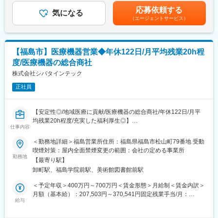
い合わせへの対応を行います。
展開しています。日本国内ではトップクラスのシェアを誇り、医
440万円賃金はあくまでも目安の金額であり、選考を通じて上下
応募依頼する
＜営業スタイル＞
気になる
療従事者間でもフクダ電子というブランドの強みがある、幅広い
する可能性があります。月給(月額)は固定手当を含めた表記です。
（エージェントサービス）
基本的には既存顧客のみのルート営業となります。社用車にて外
分野の医療機器を扱ってきた老舗医療機器メーカーです。
出がメインとなり、担当の病院を回っていただきます。総合病院
はチーム制で担当、個人クリニックなどは主に１名で担当しま
す。
【福島市】医療機器営業◆年休122日/月平均残業20h程
度/医療機器の総合商社
【業務の範囲内容】
（雇入れ直後）医療機器営業業務、付随する業務
株式会社シバタインテック
（変更の範囲）会社の定める業務
正社員
■研修体制：
入社後は研修や勉強会、先輩社員によるOJTで知識を習得いただ
【安定性◎/地域医療に貢献/医療機器の総合商社/年休122日/月平
きますので、未経験の方でもチャレンジ可能です。しっかりとし
均残業20h程度/充実した福利厚生◎】
たグループ独自の研修体制があるため、異業種から入社した方も
仕事内容
半年から1年程で一人で営業に向かう方もいます。
■業務概要：
＜勤務地詳細＞福島営業所住所：福島県福島市松山町79番地 受動
【研修（1）：オルバアカデミー】先輩社員が講師となり社会人の
・医療機関の医師・看護師などの方々に向けて、医療機器の提
喫煙対策：屋内全面禁煙変更の範囲：会社の定める事業所
基礎を学べるベーシックな講座から営業に関する講座を実施して
案・販売を行います。はじめはマスク、注射針、ガーゼなどの消
勤務地
います。
【最寄り駅】
耗品からスタートし、将来的には新病院の立ち上げタイミングや
【研修（2）：社内教育制度】コンプライアンスや医療機器の法律
卸町駅、福島学院前駅、美術館図書館前駅
大型の医療機器の導入のタイミングでMRIなどの提案も行って頂
に関する知見などを深めるために毎月実施しています。
きます。地域の医療に貢献するやりがいある仕事です。
＜予定年収＞400万円～700万円＜賃金形態＞月給制＜賃金内訳＞
月額（基本給）：207,503円～370,541円固定残業手当/月：
■はたらき方：月平均20時間程度、年間休日126日（土日祝）で、
■入社後の流れ：
給与
72,497円～129,459円（固定残業時間45時間0分/月）超過した時
状況に応じて直行直帰やリモートワークも可能です。(利用条件
・入社時の導入研修に加え、先輩社員と同行しOJTで営業先、納
間外労働の残業手当は追加支給＜月給＞280,000円～500,000円
有）
品先、商材を覚えていただきます。その後、徐々に担当をもって