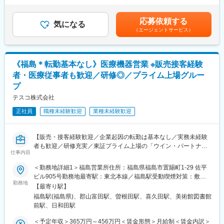
■同社の魅力：
業目標がつかない育成期間となり、仕事を覚えることに集中でき
（一律手当を含む）＜昇給有無＞有＜残業手当＞有＜給与補足＞※
・医薬品、医療機器、事務用品等をそれぞれ取り扱う専業商社が
ます。
予定年収はあくまでも目安の金額であり、選考を通じて上下する
多い中で、同社は薬以外の病院における「すべて」を提案する総
応募依頼する
・メーカー営業の方と同行や勉強会等で製品について覚えていた
気になる
可能性があります。■昇給：年1回■賞与：年2回賃金はあくまでも
合力を強みとして、どのような形でお客様のお役に立てるのかを
（エージェントサービス）
だくことが可能です。製品詳細についてはメーカー営業の方にも
目安の金額であり、選考を通じて上下する可能性があります。月
意識し、安心・安全を強化して、付加価値をお届けすることを最
フォロー頂けます。
給(月額)は固定手当を含めた表記です。
大の目標としています。扱う商材も幅広く、お客様の課題やニー
・医療福祉・科学機器の総合商社として扱う商材は多種にわたり
ズに沿ったご提案が可能です。
ますので、商品や使い方の知識を自発的に習得する必要がありま
・医療業界は私たちの生活に無くてはならない非常に社会的意義
《福島＊転勤基本なし》医療機器営業 ※販売接客経験
すが、上記のようなサポートがあるため安心です。
の高い業界で、コロナ禍においても安定した業績を残していま
者・医療従事者も歓迎／研修◎／プライム上場グルー
す。地域に根付いた事業運営をしており、今後も安定した成長が
プ
■福利厚生：
見込めます。
・年休122日、誕生日休日制度あり
テスコ株式会社
・産休・育休後復帰率100％
変更の範囲：会社の定める業務
正社員
職種未経験歓迎
業種未経験歓迎
・カフェスペースあり
・健康経営優良法人2024に選出
【販売・接客経験歓迎／企業起因の転勤は基本なし／実務未経験
■キャリアパス：
者も歓迎／研修充実／東証プライム上場の「ウイン・パートナー
・マネジメントとエキスパートを選ぶことが可能ですので、ご自
仕事内容
ズ」グループ】
身らしいキャリアを積んでいただくことが可能な環境です！
＜勤務地詳細1＞福島営業所住所：福島県福島市置賜町1-29 佐平
■業務概要：
■同社の魅力：
ビル905号勤務地最寄駅：東北本線／福島駅受動喫煙対策：敷地
営業担当として、担当エリアの医療機関に循環器領域の製品を提
勤務地
・医薬品、医療機器、事務用品等をそれぞれ取り扱う専業商社が
内全面禁煙＜勤務地詳細2＞郡山営業所住所：福島県郡山市富田西
【最寄り駅】
案・販売していただきます。
多い中で、同社は薬以外の病院における「すべて」を提案する総
6丁目300番 勤務地最寄駅：磐越西線／郡山富田駅受動喫煙対策：
福島駅(福島県)、郡山富田駅、曽根田駅、喜久田駅、美術館図書館
※既存顧客メインの提案営業です。
合力を強みとして、どのような形でお客様のお役に立てるのかを
屋内全面禁煙変更の範囲：会社の定める事業所
前駅、日和田駅
※配属先：福島営業所もしくは郡山営業所のいずれか。ご希望や適
意識し、安心・安全を強化して、付加価値をお届けすることを最
性を考慮し決定いたします。
大の目標としています。扱う商材も幅広く、お客様の課題やニー
＜予定年収＞365万円～456万円＜賃金形態＞月給制＜賃金内訳＞