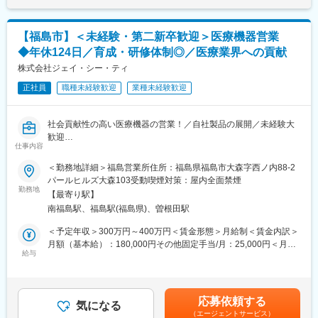
程度おります。
も目安の金額であり、選考を通じて上下する可能性があります。
月給(月額)は固定手当を含めた表記です。
■医療業界未経験でも安心の教育体制：
【福島市】＜未経験・第二新卒歓迎＞医療機器営業
・入社時の導入研修に加え、3か月～最大1年程度は先輩に同行し
◆年休124日／育成・研修体制◎／医療業界への貢献
OJTで営業先、納品先、商材を覚えていただきます。その間は営
業目標がつかない育成期間となり、仕事を覚えることに集中でき
株式会社ジェイ・シー・ティ
ます。
正社員
職種未経験歓迎
業種未経験歓迎
・メーカー営業の方と同行や勉強会等で製品について覚えていた
だくことが可能です。製品詳細についてはメーカー営業の方にも
フォロー頂けます。
社会貢献性の高い医療機器の営業！／自社製品の展開／未経験大
・医療福祉・科学機器の総合商社として扱う商材は多種にわたり
歓迎
ますので、商品や使い方の知識を自発的に習得する必要がありま
仕事内容
すが、上記のようなサポートがあるため安心です。
■担当業務
＜勤務地詳細＞福島営業所住所：福島県福島市大森字西ノ内88-2
病院などの医療機関へ、当社が扱う医療機器の提案営業を行いま
パールヒルズ大森103受動喫煙対策：屋内全面禁煙
■同社の魅力：
す。扱う商品は、自社ブランドの鉗子（かんし：手術で使う器
勤務地
・医薬品、医療機器、事務用品等をそれぞれ取り扱う専業商社が
【最寄り駅】
具）を中心に、フットケア用品、膀胱の尿量を測る機器、動物医
多い中で、同社は薬以外の病院における「すべて」を提案する総
南福島駅、福島駅(福島県)、曽根田駅
療向けの機器など幅広くあります。
合力を強みとして、どのような形でお客様のお役に立てるのかを
担当いただくのは、すでにお取引のある医療機関へのフォロー営
＜予定年収＞300万円～400万円＜賃金形態＞月給制＜賃金内訳＞
意識し、安心・安全を強化して、付加価値をお届けすることを最
業に加え、新しい医療機関への提案活動です。
月額（基本給）：180,000円その他固定手当/月：25,000円＜月給
大の目標としています。扱う商材も幅広く、お客様の課題やニー
《具体的には》
給与
＞205,000円＜昇給有無＞有＜残業手当＞有＜給与補足＞■月給
ズに沿ったご提案が可能です。
・担当エリアの既存顧客（病院・クリニックなど）を定期訪問
￥205,000～ 基本給￥180,000～ 諸手当￥25,000～を含む/月【手
・医療業界は私たちの生活に無くてはならない非常に社会的意義
し、使用状況の確認や新商品をご案内
当備考】■住宅手当：10,000円～30,000円（10,000円～ 全員支
の高い業界で、コロナ禍においても安定した業績を残していま
・学会の展示ブースやDM（案内資料）を使った新規提案
給）■賞与実績：基本給の3ヵ月（前年実績）【モデル年収例】24
す。地域に根付いた事業運営をしており、今後も安定した成長が
応募依頼する
※飛び込み営業はありません。医療業界に慣れていない方も始めや
気になる
歳 業界未経験入社2年目 340万円賃金はあくまでも目安の金額
見込めます。
（エージェントサービス）
すい環境です。