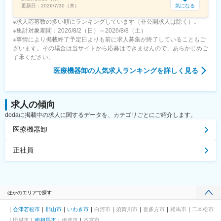
気になる
更新日：
2026/7/30（木）
※求人応募数の多い順にランキングしています（非公開求人は除く）。
※集計対象期間：2026/8/2（日）～2026/8/8（土）
※事情により掲載終了予定日よりも前に求人募集が終了していることもご
ざいます。その場合は当サイトから応募はできませんので、あらかじめご
了承ください。
医療機器卸
の人気求人ランキングを詳しく見る
求人の傾向
dodaに掲載中の求人に関するデータを、カテゴリごとにご紹介します。
医療機器卸
正社員
ほかのエリアで探す
会津若松市
郡山市
いわき市
白河市
須賀川市
喜多方市
相馬市
二本松市
田村市
南相馬市
伊達市
本宮市