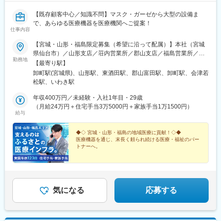
【既存顧客中心／知識不問】マスク・ガーゼから大型の設備ま
で、あらゆる医療機器を医療機関へご提案！
仕事内容
【宮城・山形・福島限定募集（希望に沿って配属）】本社（宮城
県仙台市）／山形支店／荘内営業所／郡山支店／福島営業所／会
勤務地
津営業所／いわき営業所上記いずれかの拠点へ、ご希望を考慮の
【最寄り駅】
上配属します。★マイカー通勤OK！★U・Iターン歓迎《宮城県》
卸町駅(宮城県)、山形駅、東酒田駅、郡山富田駅、卸町駅、会津若
■本社（仙台）：宮城県仙台市若林区卸町2-11-3《山形県》■山形
松駅、いわき駅
支店：山形県山形市南館西14-11■荘内営業所：山形県酒田市あき
ほ町659-8《福島県》■郡山支店：福島県郡山市富田町稲川原21-
年収400万円／未経験・入社1年目・29歳
2■福島営業所：福島県福島市松山町79■会津営業所：福島県会津
（月給24万円＋住宅手当3万5000円＋家族手当1万1500円）
給与
若松市馬場本町4-23■いわき営業所：福島県いわき市内郷御厩町3-
30-1※受動喫煙対策：屋内禁煙
◆◇ 宮城・山形・福島の地域医療に貢献！◇◆
医療機器を通じ、末長く頼られ続ける医療・福祉のパー
トナーへ。
＃定着率95％超
＃最長1年の充実研修あり
＃実質年休123日・土日祝休み
＃住宅手当・家族手当など充実
地域での生活をしっかりサポート！
気になる
応募する