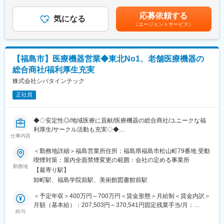
（一律手当を含む）＜昇給有無＞有＜残業手当＞有＜給与補足＞※
頂きます。
予定年収はあくまでも目安の金額であり、選考を通じて上下する
■職務の特徴：県内で4割ほどのシェアがあり、地域で培ってきた
応募依頼する
・メーカー営業の方と同行や勉強会等で製品について覚えていた
気になる
可能性があります。■昇給：年1回■賞与：年2回賃金はあくまでも
信頼関係があります。そのため、なにかあればご依頼をいただけ
（エージェントサービス）
だくことが可能です。製品詳細についてはメーカー営業の方にも
目安の金額であり、選考を通じて上下する可能性があります。月
る関係性は構築されており、比較的営業のしやすさはあると思い
フォロー頂けます。。
給(月額)は固定手当を含めた表記です。
ます。また、取り扱う商品が豊富なため、定期的に社内やメーカ
ーでの勉強会を実施しています。ドクターや医療機関の方への情
■働き方：
報提供に活かしています。
【福島市】医療機器営業◆東北No1、老舗医療機器の
・年間休日122日で月平均残業時間20h程度とライフワークバラン
総合商社/福利厚生充実
スを充実できる環境です。
・19時になりますとオフィスが閉まるので1日1時間程度の残業と
株式会社シバタインテック
なります。
正社員
・家族手当、住宅手当など社員が仕事に集中できる福利厚生面を
整えています。住宅手当に関しては持ち家社員も対象になります
◆◇安定性◎/地域医療に貢献/医療機器の総合商社/ユニークな福
■福利厚生：
利厚生/サークル活動も充実◇◆
・年休122日、誕生日休日制度あり
仕事内容
・産休・育休後復帰率100％
■業務概要：
＜勤務地詳細＞福島営業所住所：福島県福島市松山町79番地 受動
・カフェスペースあり
・医療機関の医師・看護師などの方々に向けて、医療機器の提
喫煙対策：屋内全面禁煙変更の範囲：会社の定める事業所
・健康経営優良法人2024に選出
案・販売を行います。
勤務地
【最寄り駅】
・取り扱い製品は血液検査などを実施検査機器となります。検診
■配属詳細：
卸町駅、福島学院前駅、美術館図書館前駅
を行っている病院やクリニックがお客様となります。
同社のコアである「メディカル事業部」への配属となります。各
＜予定年収＞400万円～700万円＜賃金形態＞月給制＜賃金内訳＞
営業所によって規模感は異なりますが、営業人員は10名～30名程
■入社後の流れ:
月額（基本給）：207,503円～370,541円固定残業手当/月：
度おります。
・入社時の導入研修に加え、3か月～最大1年程度は先輩に同行し
給与
72,497円～129,459円（固定残業時間45時間0分/月）超過した時
OJTで営業先、納品先、商材を覚えていただきます。その間は営
間外労働の残業手当は追加支給＜月給＞280,000円～500,000円