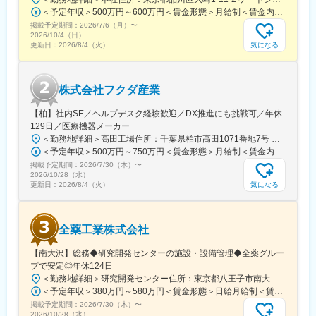
経験の方でもご安心ください。
＜予定年収＞500万円～600万円＜賃金形態＞月給制＜賃金内訳＞月額（基本給）：300,000円～350,000円＜月給＞300,000円～350,000円＜昇給有無＞有＜残業手当＞有＜給与補足＞上記年収は、あくまで目安であり、前職・経験を考慮し検討させて頂きます。■昇給：あり■賞与：あり※会社業績と個人業績に応じて算定されます。賃金はあくまでも目安の金額であり、選考を通じて上下する可能性があります。月給(月額)は固定手当を含めた表記です。
掲載予定期間：
2026/7/6（月）
〜
■テスコ社について：
2026/10/4（日）
1973年の設立以降、 医療機器商社として成長してきた同社。
気になる
更新日：
2026/8/4（火）
2013年には株式会社ウイン・インターナショナルと経営統合し、
持株会社ウイン・パートナーズ株式会社（現東証プライム上場企
業）の子会社に移行。以来、東北地域の医療へ大きく貢献し続け
株式会社フクダ産業
ております。
★ウイン・パートナーズについて：https://www.win-
【柏】社内SE／ヘルプデスク経験歓迎／DX推進にも挑戦可／年休
partners.co.jp/video/recruit2026.mp4
129日／医療機器メーカー
＜勤務地詳細＞高田工場住所：千葉県柏市高田1071番地7号 勤務地最寄駅：つくばエクスプレス線／柏の葉キャンパス駅受動喫煙対策：屋内全面禁煙変更の範囲：【変更の範囲：流山本社および高田工場】
変更の範囲：会社の定める業務
＜予定年収＞500万円～750万円＜賃金形態＞月給制＜賃金内訳＞月額（基本給）：300,000円～430,000円＜月給＞300,000円～430,000円＜昇給有無＞有＜残業手当＞有＜給与補足＞※経験・スキルを考慮の上決定いたします。■賞与：年2回（7月・12月）※昨年実績4.2ヶ月■昇給：年1回（1月）■モデル年収：・年収580万円 主任（月給34万円×12ヶ月＋諸手当）・年収820万円 課長（月給48万円×12ヶ月＋諸手当）賃金はあくまでも目安の金額であり、選考を通じて上下する可能性があります。月給(月額)は固定手当を含めた表記です。
掲載予定期間：
2026/7/30（木）
〜
2026/10/28（水）
気になる
更新日：
2026/8/4（火）
全薬工業株式会社
【南大沢】総務◆研究開発センターの施設・設備管理◆全薬グルー
プで安定◎年休124日
＜勤務地詳細＞研究開発センター住所：東京都八王子市南大沢四丁目７－１ 勤務地最寄駅：京王相模原線／南大沢駅受動喫煙対策：屋内全面禁煙変更の範囲：会社の定める事業所
＜予定年収＞380万円～580万円＜賃金形態＞日給月給制＜賃金内訳＞月額（基本給）：243,000円～370,000円/月20日間勤務想定＜想定月額＞243,000円～370,000円＜昇給有無＞有＜残業手当＞有＜給与補足＞※経験やスキルを考慮して決定します。■昇給：年1回■賞与：年2回(7月、12月)賃金はあくまでも目安の金額であり、選考を通じて上下する可能性があります。月給(月額)は固定手当を含めた表記です。
掲載予定期間：
2026/7/30（木）
〜
2026/10/28（水）