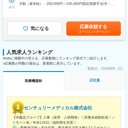
ズに沿ったご提案が可能です。
月額（基本給）：200,500円～240,400円固定残業手当/月：
■業務イメージ：
給与
・医療業界は私たちの生活に無くてはならない非常に社会的意義
47,000円～56,400円（固定残業時間30時間0分/月）超過した時間
・提案先：循環器領域の医師をはじめとする医療従事者に加え、
の高い業界で、コロナ禍においても安定した業績を残していま
外労働の残業手当は追加支給＜月給＞247,500円～296,800円（一
事務課や病院経営者（院長）など多岐にわたります。
す。地域に根付いた事業運営をしており、今後も安定した成長が
律手当を含む）＜昇給有無＞有＜残業手当＞有＜給与補足＞■昇降
・取扱製品：心筋梗塞や狭心症などの心臓疾病の検査・治療の際
見込めます。
給：年1回（7月）■賞与：年2回（7・12月）■決算賞与（会社業績
応募依頼する
に使用する心臓カテーテルなど。※機器の安全使用のため、手術に
気になる
により）※年収は経験等を考慮し決定いたします。※固定時間外手
（エージェントサービス）
立ち会うこともございます。
変更の範囲：会社の定める業務
当（30時間分）を超える残業代は別途支給いたします。賃金はあ
・担当施設数：一人当たり担当施設は平均1～3施設程度。原則と
くまでも目安の金額であり、選考を通じて上下する可能性があり
して3～4名単位のチームで担当することとなります。
ます。月給(月額)は固定手当を含めた表記です。
人気求人ランキング
■一日の流れ（一例）：
dodaに掲載中の求人を、応募数順にランキング形式でご紹介します。
【日中】
※応募数が同数の場合は、新着順に表示しています。
まずは納品する医療機器の検品や仕訳作業を行います。完了後、
病院へ訪問し、現場との情報交換や提案活動を行います。また、
更新日：
2026/8/9（日）
ご注文いただいた機器の納品や、院内の在庫管理も行い、医療現
場での機器の安定供給を実現させます。※一日の訪問件数は2～3
正社員
医療機器卸
件程度。
【夕方】
当日使用した医療機器の確認と補充依頼を行います。その後、見
積書の作成などといった事務作業を行い終業となります。
センチュリーメディカル株式会社
■研修・教育：
中途入社者向けの全体研修に加え、現場で勉強を行うOJTなどの
【伊藤忠グループ】人事（採用・人材開発）◇実務未経験歓迎！／
教育体制が整っており、着実に知識・スキルを高めていただけま
リモート有／年休124日／福利厚生充実◇
す。入社後いきなり担当を持つことはございませんので、実務未
＜勤務地詳細＞本社住所：東京都品川区大崎1-11-2 ゲートシティ大崎イーストタワー22Ｆ勤務地最寄駅：JR山手線／大崎駅受動喫煙対策：屋内全面禁煙変更の範囲：会社の定める事業所（リモートワーク含む）