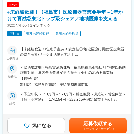
NEW
※未経験歓迎！【福島市】医療機器営業◆半年～1年か
けて育成◎東北トップ級シェア／地域医療を支える
株式会社シバタインテック
正社員
職種未経験歓迎
業種未経験歓迎
【未経験歓迎！/住宅手当あり/安定性◎/地域医療に貢献/医療機器
の総合商社/サークル活動も充実】
仕事内容
■業務概要：
東北地方にて医療用品の販売を行っている同社にて、医療機関の
＜勤務地詳細＞福島営業所住所：福島県福島市松山町79番地 受動
医師・看護師などの方々に向けて、医療機器の提案・販売を行い
喫煙対策：屋内全面禁煙変更の範囲：会社の定める事業所
ます。
勤務地
【最寄り駅】
はじめはマスク、注射針、ガーゼなどの消耗品からスタートし、
卸町駅、福島学院前駅、美術館図書館前駅
将来的には新病院の立ち上げタイミングや大型の医療機器の導入
のタイミングでMRIなどの提案も行って頂きます。地域の医療に
＜予定年収＞340万円～450万円＜賃金形態＞月給制＜賃金内訳＞
貢献するやりがいある仕事です。
月額（基本給）：174,154円～222,325円固定残業手当/月：
給与
60,846円～77,675円（固定残業時間32時間0分/月）超過した時間
■配属詳細：
外労働の残業手当は追加支給＜月給＞235,000円～300,000円（一
医療現場向けのメディカル事業部、臨床検査部門向けのクリニカ
律手当を含む）＜昇給有無＞有＜残業手当＞有＜給与補足＞※予定
ル部門、開業医向けの営業部門のいずれかに配属可能性がありま
年収はあくまでも目安の金額であり、選考を通じて上下する可能
応募依頼する
す。
気になる
性があります。※固定残業金額は給与によって異なります。■昇
（エージェントサービス）
各営業所によって規模感は異なりますが、営業人員は10名～30名
給：年1回■賞与：年2回（昨年実績：3カ月以上）賃金はあくまで