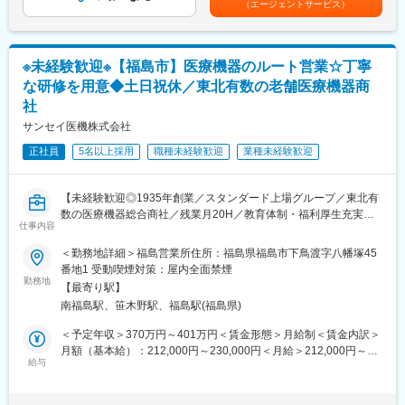
（エージェントサービス）
・人工呼吸器
■当社について
・心臓ペースメーカー
医療機器・理化学機器の販売、医療機器の輸入販売を行い、心臓
・ポリグラフ
関連の商品や血管カテーテル、内視鏡手術用機器、人工透析関連
※製品の開発元であるフクダ電子は、心臓・循環器系の医療機器メ
製品など、先端医療機器を幅広く取り扱っています。専門性の高
※未経験歓迎※【福島市】医療機器のルート営業☆丁寧
ーカーとして医療現場では名の通った存在です。今から85年以上
い知識と丁寧なサポート体制を評価され、1992年の設立以来成長
な研修を用意◆土日祝休／東北有数の老舗医療機器商
も前に、国内で先駆けて心電計を製造し、技術力においても国内
を続けています。現在は広島本社を中心に全国9か所で営業所を展
社
屈指の存在です。
開中。さらなる拡大を見据え、今回は医療機器営業の新メンバー
サンセイ医機株式会社
を募集します。
■入社後の流れ：
正社員
5名以上採用
職種未経験歓迎
業種未経験歓迎
入社後2週間程度は社内制度および業務理解、取扱製品について学
ぶ導入研修があります。業界における営業スタイル含めて知識習
得後に現場配属となります。
【未経験歓迎◎1935年創業／スタンダード上場グループ／東北有
・導入研修後の3カ月間はOJTを行います。既存社員の業務サポー
数の医療機器総合商社／残業月20H／教育体制・福利厚生充実
トを通じてエンジニアとしてのスキルを取得して頂きます。
仕事内容
◎】
・OJT終了後も、フクダ電子本社での製品研修や、月に2回程度の
～未経験活躍実績～
社内勉強会定期的に実施され、製品理解や導入事例など営業活動
＜勤務地詳細＞福島営業所住所：福島県福島市下鳥渡字八幡塚45
◎研修体制が整っており、前職で元銀行員・教員の方などご活躍
において重要となる最新情報の習得フォローもしやすい環境で
番地1 受動喫煙対策：屋内全面禁煙
されております◎
勤務地
す。
【最寄り駅】
南福島駅、笹木野駅、福島駅(福島県)
■職務内容：ドクターや看護師に向けニーズを把握しながら適切に
■フクダ電子南東北販売株式会社について：
提案を行っていただきます。マスクから人工関節のような身体に
当社はフクダ電子の製品の専門商社として、心電計をはじめとす
＜予定年収＞370万円～401万円＜賃金形態＞月給制＜賃金内訳＞
入れるようなものまで、幅広くの医療機器を取り扱っています。
る検査機器の製造販売や人工呼吸器などの治療装置、AEDの普及
月額（基本給）：212,000円～230,000円＜月給＞212,000円～
給与
などを主な役割としています。
230,000円＜昇給有無＞有＜残業手当＞有＜給与補足＞※給与は経
■医療機器の保守・メンテナンスの窓口対応
フクダ電子は1948年創業の医療機器専門メーカーです。心電計を
験・能力を考慮して決定します賞与：年2回（前年度実績3.6ヵ月
医療機器の定期メンテナンスや機器トラブルや修理に関するお問
はじめ、検査機器や治療機器および、在宅医療やAED事業なども
分）【年収例】20代（入社3年目）410万円30代（入社5年目）