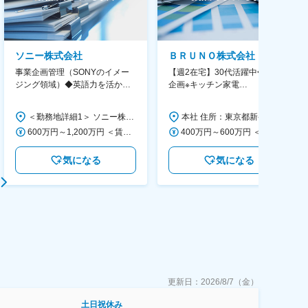
ソニー株式会社
ＢＲＵＮＯ株式会社
事業企画管理（SONYのイメー
【週2在宅】30代活躍中◆商品
ジング領域）◆英語力を活か
企画※キッチン家電
す/CFO管轄＃SECCFO0027
◆「BRUNO」新商品の企画／企
画～調達／働き方◎
＜勤務地詳細1＞ ソニー株式会社 住所：神奈川県横浜市西区みなとみらい5-1-1 受動喫煙対策：屋内全面禁煙 ＜勤務地詳細2＞ ソニーシティ大崎 住所：東京都品川区大崎2-10-1 勤務地最寄駅：JR線／大崎駅 受動喫煙対策：屋内全面禁煙 変更の範囲：会社の定める事業所（リモートワーク含む）
本社 住所：東京都新宿区西新宿6丁目22-1 新宿スクエアタワー B1階 勤務地最寄駅：東京メトロ丸ノ内線／西新宿駅 受動喫煙対策：屋内全面禁煙 変更の範囲：会社の定める事業所（リモートワーク含む）
600万円～1,200万円 ＜賃金形態＞ 月給制 ＜賃金内訳＞ 月額（基本給）：350,000円～500,000円 ＜月給＞ 350,000円～500,000円 ＜昇給有無＞ 有 ＜残業手当＞ 有 ＜給与補足＞ ※年収は経験や能力を考慮の上、当社規定により決定します。 賃金はあくまでも目安の金額であり、選考を通じて上下する可能性があります。 月給(月額)は固定手当を含めた表記です。
400万円～600万円 ＜賃金形態＞ 月給制 経験・能力を考慮の上、優遇いたします。 ＜賃金内訳＞ 月額（基本給）：300,000円～450,000円 ＜月給＞ 300,000円～450,000円 ＜昇給有無＞ 有 ＜残業手当＞ 有 ＜給与補足＞ ・賞与実績：年2回 ・昇給：年1回 ※半年毎に評価を行い、評価が高ければ年齢に関係なく昇給・昇格していきます。創造性の高い人・新しいことにチャレンジした人が高い評価を得られます。 賃金はあくまでも目安の金額であり、選考を通じて上下する可能性があります。 月給(月額)は固定手当を含めた表記です。
気になる
気になる
更新日：
2026/8/7（金）
土日祝休み