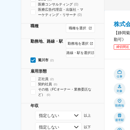
医療コンサルティング
(
0
)
医療広告代理店・出版社・マ
ーケティング・リサーチ
(
0
)
株式
職種
職種を選択
【静岡菊
勤可》
勤務地、路線・駅
勤務地を選択
締切間近
路線・駅を選択
菊川市
(
2
)
雇用形態
仕事
正社員
(
2
)
契約社員
(
0
)
その他（FCオーナー・業務委託な
対象
ど）
(
0
)
年収
勤務地
指定しない
以上
最寄駅
指定しない
以下