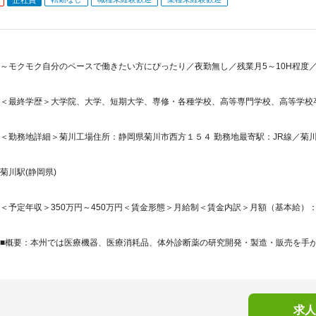
～モクモク自分のペースで働きたい方にぴったり／夜勤無し／残業月5～10H程度／1
＜最終学歴＞大学院、大学、短期大学、専修・各種学校、高等専門学校、高等学校
＜勤務地詳細＞菊川工場住所：静岡県菊川市西方１５４ 勤務地最寄駅：JR線／菊川
菊川駅(静岡県)
＜予定年収＞350万円～450万円＜賃金形態＞月給制＜賃金内訳＞月額（基本給）：212,0
■概要：本州では医療機器、医療消耗品、体外診断薬の研究開発・製造・販売を手がけ
求人