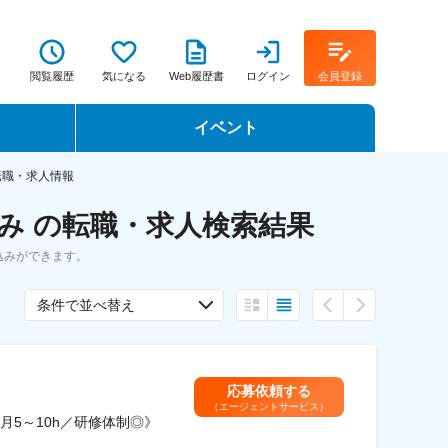
閲覧履歴
気になる
Web履歴書
ログイン
会員登録
イベント
転職イベント・転職セミナー
転職・求人情報
み の転職・求人検索結果
転職フェア
込みができます。
転職セミナー動画
条件で並べ替え
応募依頼する
（エージェントサービス）
5～10h／研修体制◎》