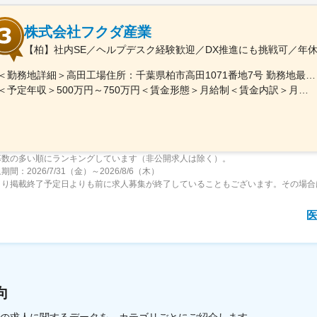
株式会社フクダ産業
【柏】社内SE／ヘルプデスク経験歓迎／DX推進にも挑戦可／年休
＜勤務地詳細＞高田工場住所：千葉県柏市高田1071番地7号 勤務地最寄駅：つくばエクスプレス線／柏の葉キャンパス駅受動喫煙対策：屋内全面禁煙変更の範囲：【変更の範囲：流山本社および高田工場】
＜予定年収＞500万円～750万円＜賃金形態＞月給制＜賃金内訳＞月額（基本給）：300,000円～430,000円＜月給＞300,000円～430,000円＜昇給有無＞有＜残業手当＞有＜給与補足＞※経験・スキルを考慮の上決定いたします。■賞与：年2回（7月・12月）※昨年実績4.2ヶ月■昇給：年1回（1月）■モデル年収：・年収580万円 主任（月給34万円×12ヶ月＋諸手当）・年収820万円 課長（月給48万円×12ヶ月＋諸手当）賃金はあくまでも目安の金額であり、選考を通じて上下する可能性があります。月給(月額)は固定手当を含めた表記です。
募数の多い順にランキングしています（非公開求人は除く）。
間：2026/7/31（金）～2026/8/6（木）
より掲載終了予定日よりも前に求人募集が終了していることもございます。その場合
向
載中の求人に関するデータを、カテゴリごとにご紹介します。