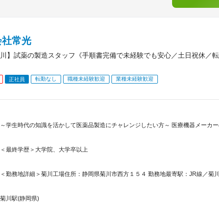
会社常光
川】試薬の製造スタッフ《手順書完備で未経験でも安心／土日祝休／転
転勤なし
職種未経験歓迎
業種未経験歓迎
正社員
～学生時代の知識を活かして医薬品製造にチャレンジしたい方～ 医療機器メーカ
＜最終学歴＞大学院、大学卒以上
＜勤務地詳細＞菊川工場住所：静岡県菊川市西方１５４ 勤務地最寄駅：JR線／菊川
菊川駅(静岡県)