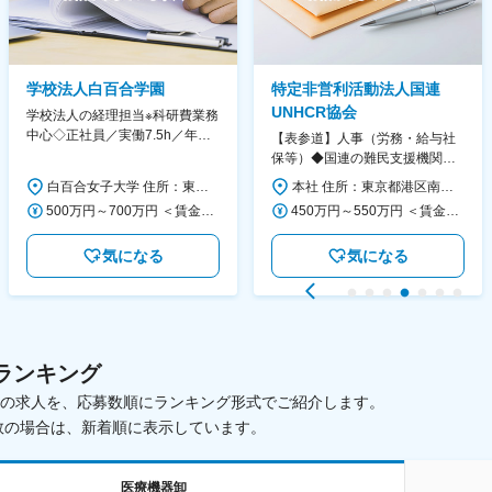
学校法人白百合学園
特定非営利活動法人国連
UNHCR協会
学校法人の経理担当※科研費業務
中心◇正社員／実働7.5h／年休
【表参道】人事（労務・給与社
130日／1881年創立の伝統女子
保等）◆国連の難民支援機関の
大学
活動を支える日本公式支援窓口
白百合女子大学 住所：東京都調布市緑ヶ丘1-25 勤務地最寄駅：京王線／仙川駅 受動喫煙対策：屋内全面禁煙 変更の範囲：会社の定める事業所
本社 住所：東京都港区南青山6-10-11 ウェスレーセンター3F 勤務地最寄駅：地下鉄各線／表参道駅 受動喫煙対策：屋内全面禁煙 変更の範囲：会社の定める事業所（リモートワーク含む）
◆正職員登用前提
500万円～700万円 ＜賃金形態＞ 月給制 ＜賃金内訳＞ 月額（基本給）：280,000円～430,000円 ＜月給＞ 280,000円～430,000円 ＜昇給有無＞ 有 ＜残業手当＞ 有 ＜給与補足＞ ※年齢・過去の経験に基づき、本学規定に合わせ決定 【残業手当】有 /残業時間に応じて全額支給（※想定年収に含む） 【各種手当】扶養手当/住宅手当/通勤手当 等 【賞与】年2回（6月、12月） 【昇給】年1回（4月） 賃金はあくまでも目安の金額であり、選考を通じて上下する可能性があります。 月給(月額)は固定手当を含めた表記です。
450万円～550万円 ＜賃金形態＞ 月給制 ＜賃金内訳＞ 月額（基本給）：340,000円～420,000円 ＜月給＞ 340,000円～420,000円 ＜昇給有無＞ 有 ＜残業手当＞ 有 ＜給与補足＞ ※能力・経験によって決定します。 ■賞与あり（業績評価に応じて支給） 賃金はあくまでも目安の金額であり、選考を通じて上下する可能性があります。 月給(月額)は固定手当を含めた表記です。
気になる
気になる
ランキング
載中の求人を、応募数順にランキング形式でご紹介します。
数の場合は、新着順に表示しています。
医療機器卸