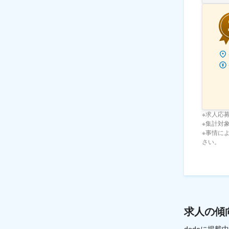
※求人応
※集計対象期
※事情に
さい。
求人の傾
dodaに掲