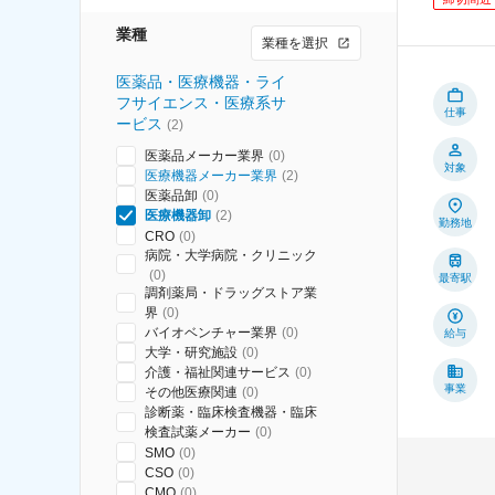
業種
業種を選択
医薬品・医療機器・ライ
フサイエンス・医療系サ
仕事
ービス
(
2
)
医薬品メーカー業界
(
0
)
対象
医療機器メーカー業界
(
2
)
医薬品卸
(
0
)
医療機器卸
(
2
)
勤務地
CRO
(
0
)
病院・大学病院・クリニック
(
0
)
最寄駅
調剤薬局・ドラッグストア業
界
(
0
)
バイオベンチャー業界
(
0
)
給与
大学・研究施設
(
0
)
介護・福祉関連サービス
(
0
)
事業
その他医療関連
(
0
)
診断薬・臨床検査機器・臨床
検査試薬メーカー
(
0
)
SMO
(
0
)
CSO
(
0
)
CMO
(
0
)