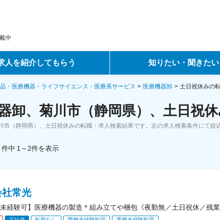
載中
求人を紹介してもらう
知りたい・聞きたい
ントサービス
転職ノウハウ
品・医療機器・ライフサイエンス・医療系サービス
医療機器卸
土日祝休みの
器卸、菊川市（静岡県）、土日祝休
サービス
データで見る転職
川市（静岡県）、土日祝休みの転職・求人検索結果です。左の求人検索条件にて絞
ーエージェントサービス
コラム・インタビュー
件中
1～2
件
を表示
転職Q&A
会社常光
未経験可】医療機器の製造＊組み立てや梱包《夜勤無／土日祝休／残業月
転勤なし
職種未経験歓迎
業種未経験歓迎
正社員