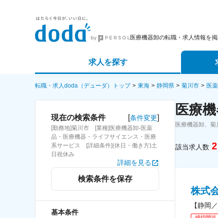
医療機器卸の転職・求人情報を掲
求人を探す
詳細条件から探す
エージェ
転職・求人doda（デューダ）トップ
東海
静岡県
菊川市
医薬
医療機
新着求人から探す
スカウト
[
]
現在の検索条件
条件変更
医療機器卸、菊
[勤務地]菊川市 [業種]医療機器卸-医薬
求人特集から探す
パートナ
品・医療機器・ライフサイエンス・医療
2
系サービス [詳細条件](休日・働き方)土
該当求人数
日祝休み
詳細を見る
検索条件を保存
株式
【静岡／
基本条件
締切間近