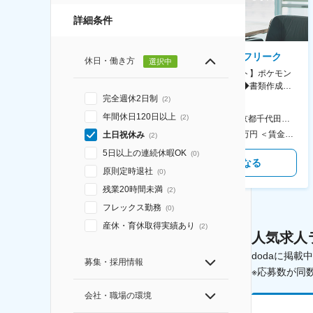
詳細条件
AGC株式会社
株式会社ゲームフリーク
休日・働き方
選択中
【横浜※一般職/転勤なし】庶
【庶務アシスタント】ポケモン
務・事務担当～開発部材の発注
シリーズ開発企業◆書類作成・
やDXに向けたシステム利用等～
データ入力など◆年休126日・
完全週休2日制
(
2
)
食事補助あり◎
年間休日120日以上
(
2
)
AGC横浜テクニカルセンター 住所：神奈川県横浜市鶴見区末広町1-1 勤務地最寄駅：JR線／弁天橋駅 受動喫煙対策：敷地内喫煙可能場所あり 変更の範囲：無
本社 住所：東京都千代田区神田錦町2-2-1 KANDASQUARE 受動喫煙対策：屋内全面禁煙 変更の範囲：会社の定める事業所
400万円～550万円 ＜賃金形態＞ 月給制 固定給＋業績給 ＜賃金内訳＞ 月額（基本給）：230,000円～280,000円 ＜月給＞ 230,000円～280,000円 ＜昇給有無＞ 有 ＜残業手当＞ 有 ＜給与補足＞ ※上記はあくまで最低保証額です。実際にはこれまでの経験やスキルを考慮の上、決定します。 年収には残業代は含めておりません。 ■昇給：年1回 ■賞与：年2回 賃金はあくまでも目安の金額であり、選考を通じて上下する可能性があります。 月給(月額)は固定手当を含めた表記です。
350万円～500万円 ＜賃金形態＞ 月給制 ＜賃金内訳＞ 月額（基本給）：215,000円～307,000円 固定残業手当/月：76,700円～110,000円（固定残業時間45時間0分/月） 超過した時間外労働の残業手当は追加支給 ＜月給＞ 291,700円～417,000円（一律手当を含む） ＜昇給有無＞ 有 ＜残業手当＞ 有 ＜給与補足＞ ※経験・能力を考慮の上、年齢に関わりなく当社規定により優遇します。 賃金はあくまでも目安の金額であり、選考を通じて上下する可能性があります。 月給(月額)は固定手当を含めた表記です。
土日祝休み
(
2
)
5日以上の連続休暇OK
(
0
)
気になる
気になる
原則定時退社
(
0
)
残業20時間未満
(
2
)
フレックス勤務
(
0
)
産休・育休取得実績あり
(
2
)
人気求人
dodaに掲
募集・採用情報
※応募数が同
会社・職場の環境