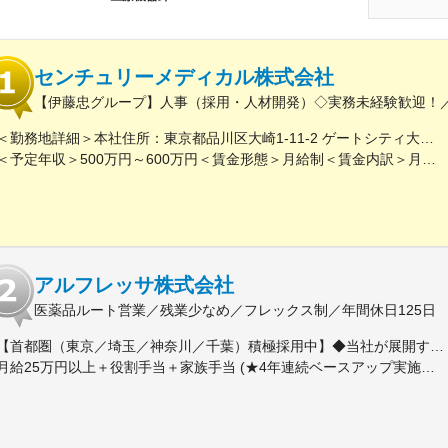
センチュリーメディカル株式会社
【伊藤忠グループ】人事（採用・人材開発）◇実務未経験歓迎！／
＜勤務地詳細＞本社住所：東京都品川区大崎1-11-2 ゲートシティ大崎イーストタワー22Ｆ勤務地最寄駅：JR山手線／大崎駅受動喫煙対策：屋内全面禁煙変更の範囲：会社の定める事業所（リモートワーク含む）
＜予定年収＞500万円～600万円＜賃金形態＞月給制＜賃金内訳＞月額（基本給）：300,000円～350,000円＜月給＞300,000円～350,000円＜昇給有無＞有＜残業手当＞有＜給与補足＞上記年収は、あくまで目安であり、前職・経験を考慮し検討させて頂きます。■昇給：あり■賞与：あり※会社業績と個人業績に応じて算定されます。賃金はあくまでも目安の金額であり、選考を通じて上下する可能性があります。月給(月額)は固定手当を含めた表記です。
アルフレッサ株式会社
医薬品ルート営業／残業少なめ／フレックス制／年間休日125日
【首都圏（東京／埼玉／神奈川／千葉）積極採用中】◆当社が展開する【北海道／関東／首都圏／中部／近畿／九州】の各事業所へご希望を考慮した上で配属となります。【北海道】北海道【関東】栃木／群馬／茨城／長野／山梨／新潟【首都圏】東京／埼玉／神奈川／千葉★積極採用エリア【中部】静岡／愛知／三重／岐阜【近畿】滋賀／兵庫／大阪／京都／奈良／和歌山【九州】福岡／長崎／熊本／大分／宮崎／鹿児島各事業所の詳細については、弊社HPよりご確認ください※「企業情報」→「拠点」よりご確認いただけます。屋内禁煙(※喫煙室あり※禁煙タイムあり※喫煙室での就労はありません)
月給25万円以上＋役割手当＋家族手当 (★4年連続ベースアップ実施！)※時間外手当別途支給※年齢、経験、能力を考慮の上、優遇します