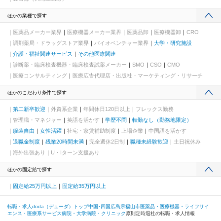
ほかの業種で探す
医薬品メーカー業界
医療機器メーカー業界
医薬品卸
医療機器卸
CRO
調剤薬局・ドラッグストア業界
バイオベンチャー業界
大学・研究施設
介護・福祉関連サービス
その他医療関連
診断薬・臨床検査機器・臨床検査試薬メーカー
SMO
CSO
CMO
医療コンサルティング
医療広告代理店・出版社・マーケティング・リサーチ
ほかのこだわり条件で探す
第二新卒歓迎
外資系企業
年間休日120日以上
フレックス勤務
管理職・マネジャー
英語を活かす
学歴不問
転勤なし（勤務地限定）
服装自由
女性活躍
社宅・家賃補助制度
上場企業
中国語を活かす
退職金制度
残業20時間未満
完全週休2日制
職種未経験歓迎
土日祝休み
海外出張あり
U・Iターン支援あり
ほかの固定給で探す
固定給25万円以上
固定給35万円以上
転職・求人doda（デューダ）トップ
中国･四国
広島県
福山市
医薬品・医療機器・ライフサイ
エンス・医療系サービス
病院・大学病院・クリニック
原則定時退社の転職・求人情報