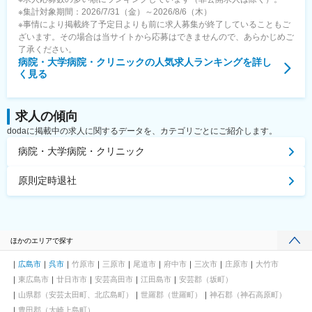
※集計対象期間：2026/7/31（金）～2026/8/6（木）
※事情により掲載終了予定日よりも前に求人募集が終了していることもご
ざいます。その場合は当サイトから応募はできませんので、あらかじめご
了承ください。
病院・大学病院・クリニック
の人気求人ランキングを詳し
く見る
求人の傾向
dodaに掲載中の求人に関するデータを、カテゴリごとにご紹介します。
病院・大学病院・クリニック
原則定時退社
ほかのエリアで探す
広島市
呉市
竹原市
三原市
尾道市
府中市
三次市
庄原市
大竹市
東広島市
廿日市市
安芸高田市
江田島市
安芸郡（坂町）
山県郡（安芸太田町、北広島町）
世羅郡（世羅町）
神石郡（神石高原町）
豊田郡（大崎上島町）