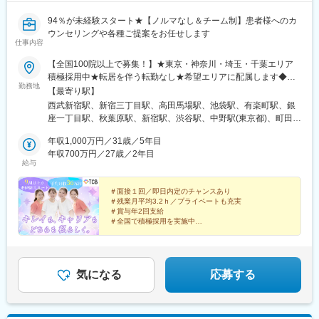
94％が未経験スタート★【ノルマなし＆チーム制】患者様へのカ
ウンセリングや各種ご提案をお任せします
仕事内容
【全国100院以上で募集！】★東京・神奈川・埼玉・千葉エリア
積極採用中★転居を伴う転勤なし★希望エリアに配属します◆ク
勤務地
リニック一覧＜全国100院以上展開＞【北海道・東北】旭川駅前
【最寄り駅】
院、青森院、盛岡院、秋田院、山形院、仙台駅前院、福島院、郡
西武新宿駅、新宿三丁目駅、高田馬場駅、池袋駅、有楽町駅、銀
山院 など【関東】新宿東口院、池袋駅前院、品川院、秋葉原
座一丁目駅、秋葉原駅、新宿駅、渋谷駅、中野駅(東京都)、町田
院、町田院、八王子院、千葉東口院、柏院、船橋院、川崎院、新
駅、立川北駅、八王子駅、品川駅、北千住駅、自由が丘駅、新横
横浜院、大宮東口院、水戸院、つくば院、宇都宮院、高崎院、前
年収1,000万円／31歳／5年目
浜駅、横浜駅、川崎駅、藤沢駅、本厚木駅、大宮駅(埼玉県)、川口
橋院 など【中部】名古屋駅前院 、名古屋栄院、金山院、岐阜
年収700万円／27歳／2年目
駅、川越駅、南越谷駅、宇都宮駅、水戸駅、つくば駅、千葉駅、
給与
院、静岡院、浜松院、三島院、新潟院、金沢院、福井院、富山
京成千葉駅、柏駅、京成船橋駅、松戸駅、高崎駅、前橋駅、旭川
院、長野院、松本院、山梨甲府駅前院 など【近畿】梅田大阪駅
駅、さっぽろ駅、あおば通駅、福島駅(福島県)、郡山駅(福島県)、
前院、大阪阪急梅田駅前院、枚方院、天王寺院、堺院、なんば
＃面接１回／即日内定のチャンスあり
青森駅、盛岡駅、山形駅、秋田駅、矢場町駅、近鉄名古屋駅、金
＃残業月平均3.2ｈ／プライベートも充実
院、心斎橋院、京都駅前院、奈良院、和歌山院、四日市院 など
山駅(愛知県)、豊田市駅、駅前大通駅、名鉄岐阜駅、静岡駅、新浜
＃賞与年2回支給
【中四国】広島院、福山院、松山院、高松院、高知院、徳島院、
松駅、三島広小路駅、長野駅、松本駅、北鉄金沢駅、新潟駅、近
＃全国で積極採用を実施中
松江院、周南徳山駅ビル院 など【九州・沖縄】小倉院、佐賀
鉄四日市駅、電鉄富山駅、福井駅、甲府駅、東梅田駅、大阪難波
全国100院以上を展開する大手美容クリニックだからこ
院、長崎院、熊本院、宮崎院、鹿児島院、那覇院 など【受動喫
駅、高槻市駅、大阪梅田駅(阪急線)、枚方市駅、堺東駅、天王寺駅
そ、「やりがい・高収入・キャリア」のすべてをバラン
煙対策】屋内原則禁煙
前駅、西梅田駅、心斎橋駅、京都駅、烏丸駅、三ノ宮駅、姫路
スよく実現できます！
駅、近鉄奈良駅、和歌山駅、草津駅(滋賀県)、徳山駅、立町駅、福
気になる
応募する
山駅、松江駅、片原町駅(香川県)、松山市駅、蓮池町通駅、徳島
駅、西鉄久留米駅、西鉄福岡駅、平和通駅、博多駅、天神南駅、
鹿児島中央駅前駅、通町筋駅、宮崎駅、長崎駅前駅、佐賀駅、大