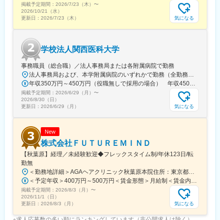
掲載予定期間：
2026/7/23（木）
〜
河原町駅、神戸三宮駅(阪神)、本通駅、高松駅(香川県)、南堀端
2026/10/21（水）
駅、はりまや橋駅、旦過駅、高見橋駅、熊本城・市役所前駅、長
気になる
更新日：
2026/7/23（木）
崎駅(長崎県)、美栄橋駅
学校法人関西医科大学
事務職員（総合職）／法人事務局または各附属病院で勤務
法人事務局および、本学附属病院のいずれかで勤務（全勤務地、最寄り駅から徒歩5分以内）【関西医科大学 法人事務局】大阪府枚方市新町2丁目5-1■京阪本線 枚方市駅～徒歩5分※京阪 枚方市駅まで…・京阪 京橋駅から特急乗車14分・京阪 中書島駅から特急乗車16分【附属病院】大阪府枚方市新町2丁目3-1■京阪本線 枚方市駅～徒歩3分【総合医療センター】大阪府守口市文園町10-15■京阪本線 滝井駅～徒歩3分■地下鉄谷町線・今里筋線 太子橋今市駅～徒歩5分 ※京阪 滝井駅まで… ・京阪 京橋駅から各停乗車9分 ※谷町線 太子橋今市駅まで…・谷町線 大日駅から乗車8分・谷町線 東梅田駅から乗車13分【香里病院】大阪府寝屋川市香里本通町8-45■京阪本線 香里園駅～徒歩1分 ※京阪 香里園駅まで… ・京阪 京橋駅・樟葉駅から準急乗車15分 ・京阪中書島駅から準急乗車35分（特急乗車、枚方市駅で乗り換えると25分） ◎経験・能力など適性を考慮し配属します。 ※転居を伴う転勤なし※U・Iターン歓迎
年収350万円～450万円（役職無しで採用の場合） 年収450万円～550万円（主任級で採用の場合）
掲載予定期間：
2026/6/29（月）
〜
2026/8/30（日）
気になる
更新日：
2026/6/29（月）
New
株式会社ＦＵＴＵＲＥＭＩＮＤ
【秋葉原】経理／未経験歓迎◆フレックスタイム制/年休123日/転
勤無
＜勤務地詳細＞AGAヘアクリニック秋葉原本院住所：東京都千代田区外神田3-12-8 住友不動産秋葉原ビル9F受動喫煙対策：屋内全面禁煙変更の範囲：会社の定める事業所（リモートワーク含む）
＜予定年収＞400万円～500万円＜賃金形態＞月給制＜賃金内訳＞月額（基本給）：275,000円～350,000円＜月給＞275,000円～350,000円＜昇給有無＞有＜残業手当＞有＜給与補足＞■ 多職種手当:5万円（複数の職種をマルチに対応するスタッフへの手当） ■ 多エリア手当:4万円（複数の拠点を横断してくれるスタッフへの手当） ■ 役職手当:0～52万円■ 達成手当：0～100万円（半期評価によって増減する手当）賃金はあくまでも目安の金額であり、選考を通じて上下する可能性があります。月給(月額)は固定手当を含めた表記です。
掲載予定期間：
2026/8/3（月）
〜
2026/11/1（日）
気になる
更新日：
2026/8/3（月）
※求人応募数の多い順にランキングしています（非公開求人は除く）。