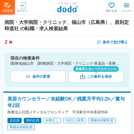
会員登録
ログイン
気になる
メニュー
病院・大学病院・クリニック、福山市（広島県）、原則定
時退社
の転職・求人検索結果
2
条件で並び替え
件
現在の検索条件
[勤務地]福山市 [業種]病院・大学病院・クリニック-医薬品・医療機器・ライフサイエンス・医療系サービス [詳細条件](休日・働き方)原則定時退社
新着求人をいつでもチェック
条件の変更
この条件を保存
美容カウンセラー／未経験OK／残業月平均3.2h／賞与
年2回
医療法人社団メディカルフロンティア TCB東京中央美容外科
正社員
契約社員
転勤なし
5名以上採用
職種未経験歓迎
業種未経験歓迎