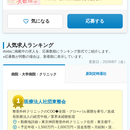
松江院、周南徳山駅ビル院 など【九州・沖縄】小倉院、佐賀
＃残業月平均3.2時間／プライベートも充実
鉄四日市駅、電鉄富山駅、福井駅、甲府駅、東梅田駅、大阪難波
＃月9日～10日休みでしっかりリフレッシュ
院、長崎院、熊本院、宮崎院、鹿児島院、那覇院 など【受動喫
駅、高槻市駅、大阪梅田駅(阪急線)、枚方市駅、堺東駅、天王寺駅
煙対策】屋内原則禁煙
前駅、江坂駅、心斎橋駅、京都駅、烏丸駅、三ノ宮駅、姫路駅、
近鉄奈良駅、和歌山駅、草津駅(滋賀県)、徳山駅、立町駅、福山
気になる
応募する
駅、松江駅、片原町駅(香川県)、松山市駅、蓮池町通駅、徳島駅、
西鉄久留米駅、西鉄福岡駅、平和通駅、博多駅、天神南駅、鹿児
島中央駅前駅、通町筋駅、宮崎駅、長崎駅前駅、佐賀駅、大分
駅、県庁前駅(沖縄県)、新宿西口駅、新宿駅(東京メトロ)、学習院
人気求人ランキング
下駅、東池袋駅、日比谷駅、銀座駅、岩本町駅、立川駅、京王八
dodaに掲載中の求人を、応募数順にランキング形式でご紹介します。
王子駅、高輪台駅、奥沢駅、神奈川駅、平沼橋駅、京急川崎駅、
※応募数が同数の場合は、新着順に表示しています。
石上駅、新越谷駅、宇都宮駅東口駅、新千葉駅、栄町駅(千葉県)、
船橋駅、札幌駅、仙台駅(地下鉄)、曽根田駅、栄駅(愛知県)、名古
更新日：
2026/8/7（金）
屋駅、西高蔵駅、新豊田駅、新豊橋駅、岐阜駅、新静岡駅、浜松
駅、三島田町駅、市役所前駅(長野県)、金沢駅、あすなろう四日市
原則定時退社
病院・大学病院・クリニック
駅、電鉄富山駅・エスタ前駅、福井駅(福井県)、大阪梅田駅(阪神
線)、なんば駅(地下鉄)、高槻駅、梅田駅(地下鉄)、宮之阪駅、大阪
阿部野橋駅、四ツ橋駅、七条駅、四条駅(京都市営)、三宮駅(神戸
新交通)、山陽姫路駅、田中口駅、八丁堀駅(広島県)、高松築港
駅、高知橋駅、眉山ロープウェイ山麓駅、天神駅、小倉駅(福岡
医療法人社団東整会
県)、東比恵駅、鹿児島中央駅、水道町駅、五島町駅、旭橋駅、西
早稲田駅、末広町駅(東京都)、立川南駅、高輪ゲートウェイ駅、九
整形外科クリニックのCOO◆全国・グローバル展開を牽引／急成
品仏駅、新高島駅、東宿郷駅、葭川公園駅、大神宮下駅、大通
長医療法人の経営中核／業界未経験歓迎
駅、仙台駅、栄町駅(愛知県)、国際センター駅、日吉町駅、第一通
＜勤務地詳細＞東京神田整形外科クリニック住所：東京都千代田区鍛冶町2丁目8-6 メディカルプライム神田3F勤務地最寄駅：JR山手線／神田駅受動喫煙対策：屋内全面禁煙変更の範囲：会社の定める事業所
り駅、三島駅、七ツ屋駅、富山駅、福井城址大名町駅、なんば駅
＜予定年収＞1,500万円～2,000万円＜賃金形態＞月給制＜賃金内訳＞月額（基本給）：1,200,000円～1,500,000円＜月給＞1,200,000円～1,500,000円＜昇給有無＞有＜残業手当＞有＜給与補足＞※経験やスキルを考慮して決定します。■昇給：年1回■賞与：年2回賃金はあくまでも目安の金額であり、選考を通じて上下する可能性があります。月給(月額)は固定手当を含めた表記です。
(南海線)、大阪駅、天王寺駅、西大橋駅、五条駅(京都市営)、京都