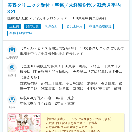
分駅、県庁前駅(沖縄県)、新宿西口駅、新宿駅(東京メトロ)、学習
美容クリニック受付・事務／未経験94%／残業月平均
院下駅、東池袋駅、日比谷駅、銀座駅、岩本町駅、立川駅、京王
3.2h
八王子駅、高輪台駅、奥沢駅、神奈川駅、平沼橋駅、京急川崎
駅、石上駅、新越谷駅、宇都宮駅東口駅、新千葉駅、栄町駅(千葉
医療法人社団メディカルフロンティア TCB東京中央美容外科
県)、船橋駅、札幌駅、仙台駅(地下鉄)、曽根田駅、栄駅(愛知県)、
正社員
契約社員
転勤なし
5名以上採用
職種未経験歓迎
名古屋駅、西高蔵駅、新豊田駅、新豊橋駅、岐阜駅、新静岡駅、
業種未経験歓迎
浜松駅、三島田町駅、市役所前駅(長野県)、金沢駅、あすなろう四
日市駅、電鉄富山駅・エスタ前駅、福井駅(福井県)、大阪梅田駅
(阪神線)、なんば駅(地下鉄)、高槻駅、梅田駅(地下鉄)、宮之阪
【ネイル・ピアスも規定内ならOK】TCBの各クリニックにて受付
駅、大阪阿部野橋駅、北新地駅、四ツ橋駅、七条駅、四条駅(京都
事務を中心に患者様対応をお任せします
市営)、三宮駅(神戸新交通)、山陽姫路駅、田中口駅、八丁堀駅(広
仕事内容
島県)、高松築港駅、高知橋駅、眉山ロープウェイ山麓駅、天神
駅、小倉駅(福岡県)、東比恵駅、鹿児島中央駅、水道町駅、五島町
【全国100院以上で募集！】★東京・神奈川・埼玉・千葉エリア
駅、旭橋駅、西早稲田駅、末広町駅(東京都)、立川南駅、高輪ゲー
積極採用中★転居を伴う転勤なし★希望エリアに配属します◆ク
勤務地
トウェイ駅、九品仏駅、新高島駅、東宿郷駅、葭川公園駅、大神
リニック一覧＜全国100院以上展開＞【北海道・東北】旭川駅前
【最寄り駅】
宮下駅、大通駅、仙台駅、栄町駅(愛知県)、国際センター駅、日吉
院、青森院、盛岡院、秋田院、山形院、仙台駅前院、福島院、郡
西武新宿駅、新宿三丁目駅、高田馬場駅、池袋駅、有楽町駅、銀
町駅、第一通り駅、三島駅、七ツ屋駅、富山駅、福井城址大名町
山院 など【関東】新宿東口院、池袋駅前院、品川院、秋葉原
座一丁目駅、秋葉原駅、渋谷駅、新宿駅、中野駅(東京都)、町田
駅、なんば駅(南海線)、大阪駅、天王寺駅、西大橋駅、五条駅(京
院、町田院、八王子院、千葉東口院、柏院、船橋院、川崎院、新
駅、立川北駅、八王子駅、品川駅、北千住駅、自由が丘駅、新横
都市営)、京都河原町駅、神戸三宮駅(阪神)、本通駅、高松駅(香川
横浜院、大宮東口院、水戸院、つくば院、宇都宮院、高崎院、前
年収450万円／25歳・3年目・東京
浜駅、横浜駅、川崎駅、藤沢駅、本厚木駅、大宮駅(埼玉県)、川口
県)、南堀端駅、はりまや橋駅、旦過駅、高見橋駅、熊本城・市役
橋院 など【中部】名古屋駅前院 、名古屋栄院、金山院、岐阜
年収400万円／22歳・2年目・東京
駅、川越駅、南越谷駅、宇都宮駅、水戸駅、つくば駅、千葉駅、
給与
所前駅、長崎駅(長崎県)、美栄橋駅
院、静岡院、浜松院、三島院、新潟院、金沢院、福井院、富山
京成千葉駅、柏駅、京成船橋駅、松戸駅、高崎駅、前橋駅、旭川
院、長野院、松本院、山梨甲府駅前院 など【近畿】梅田大阪駅
駅、さっぽろ駅、あおば通駅、福島駅(福島県)、郡山駅(福島県)、
前院、大阪阪急梅田駅前院、枚方院、天王寺院、堺院、なんば
【憧れの美容クリニックで未経験から活躍できる】
青森駅、盛岡駅、山形駅、秋田駅、矢場町駅、近鉄名古屋駅、金
＃面接1回＆説明会ありでスピード選考
院、心斎橋院、京都駅前院、奈良院、和歌山院、四日市院 など
山駅(愛知県)、豊田市駅、駅前大通駅、名鉄岐阜駅、静岡駅、新浜
＃先輩の94％が未経験からスタート
【中四国】広島院、福山院、松山院、高松院、高知院、徳島院、
松駅、三島広小路駅、長野駅、松本駅、北鉄金沢駅、新潟駅、近
＃ネイル・ピアスOKで自分らしく働ける