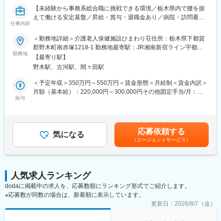
■ポジションの魅力：
【未経験から事務系総合職に挑戦できる環境／栃木県内で腰を据
・キャリアパスが豊富です。
えて働ける安定基盤／昇給・賞与・退職金あり／病院・訪問看
病院、福祉施設、保育園など、多岐にわたる事業所を運営してい
仕事内容
護・老人福祉施設など多様な事業を展開し、経営基盤も安定】
る中で、法人全体の経営に関わる部署での業務もあり、幅広い経
＜勤務地詳細＞介護老人保健施設ひまわり荘住所：栃木県下都賀
験を積むことが可能です。新規事業にも携わっていただける機会
■業務内容：
郡野木町南赤塚1218-1 勤務地最寄駅：JR湘南新宿ライン宇都宮
もあるため、多角的な視点から医療・福祉業界に貢献することが
介護老人保健施設における事務業務全般を担当いただきます。
勤務地
横須賀線／野木駅受動喫煙対策：敷地内全面禁煙変更の範囲：会
できます。
【最寄り駅】
介護保険の請求事務、利用者家族や業者等の窓口対応、電話応
社の定める事業所
・働きやすい環境です。
野木駅、古河駅、間々田駅
対、 その他付随する業務全般をお任せします。
安定した昇給があり、さらに努力や実力に応じて昇進のスピード
＜予定年収＞350万円～550万円＜賃金形態＞月給制＜賃金内訳＞
も速い、頑張りがしっかり評価される組織です。
■具体的には：
月額（基本給）：220,000円～300,000円その他固定手当/月：
有給休暇も周囲の協力で取得しやすく、長期就業できる環境が整
・介護保険の請求書の作成／確認、請求書発行
給与
5,000円＜月給＞225,000円～305,000円＜昇給有無＞有＜残業手
っています。
・利用者、家族対応（電話／メール／窓口）
当＞有＜給与補足＞※上記は目安となります。上記の範囲を超えて
県内でも当社の規模で展開をしている医療法人はありません。そ
・その他、サポート業務
決定することもございます。※経験により基本給を決定いたします
の為、経営基盤も安定しております。
協調性を活かし、関係機関や施設スタッフと連携しながら業務を
■昇給：年1回■賞与：年3回賃金はあくまでも目安の金額であり、
応募依頼する
進めていただきます。
気になる
選考を通じて上下する可能性があります。月給(月額)は固定手当を
■当法人について：
（エージェントサービス）
含めた表記です。
栃木県の最南端に位置し、病院や高齢者施設などを運営していま
■入社後について
す。友志会グループ全体で20以上の施設を展開しております。医
未経験の方でも安心して業務を始められるよう、先輩職員が丁寧
療事業では、野木病院や石橋総合病院や翼の舎（いえ）病院な
にサポートします。OJTを通じて段階的に業務を習得していただ
ど、介護事業においては、介護老人保健施設ひまわり荘やグルー
人気求人ランキング
き、職員全員で協力しながら仕事を進めていきます。
プホーム森の舎など複数施設を運営し、地域住民の生活を支えて
dodaに掲載中の求人を、応募数順にランキング形式でご紹介します。
います。
※応募数が同数の場合は、新着順に表示しています。
■組織構成：
更新日：
2026/8/7（金）
変更の範囲：会社の定める業務
事務長1名（40代男性）、メンバー6名（60代女性、50代女性、