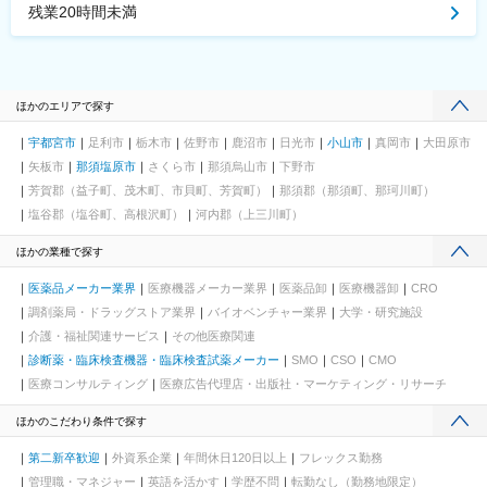
残業20時間未満
ほかのエリアで探す
宇都宮市
足利市
栃木市
佐野市
鹿沼市
日光市
小山市
真岡市
大田原市
矢板市
那須塩原市
さくら市
那須烏山市
下野市
芳賀郡（益子町、茂木町、市貝町、芳賀町）
那須郡（那須町、那珂川町）
塩谷郡（塩谷町、高根沢町）
河内郡（上三川町）
ほかの業種で探す
医薬品メーカー業界
医療機器メーカー業界
医薬品卸
医療機器卸
CRO
調剤薬局・ドラッグストア業界
バイオベンチャー業界
大学・研究施設
介護・福祉関連サービス
その他医療関連
診断薬・臨床検査機器・臨床検査試薬メーカー
SMO
CSO
CMO
医療コンサルティング
医療広告代理店・出版社・マーケティング・リサーチ
ほかのこだわり条件で探す
第二新卒歓迎
外資系企業
年間休日120日以上
フレックス勤務
管理職・マネジャー
英語を活かす
学歴不問
転勤なし（勤務地限定）