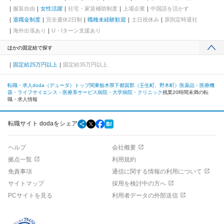
服装自由
女性活躍
社宅・家賃補助制度
上場企業
中国語を活かす
退職金制度
完全週休2日制
職種未経験歓迎
土日祝休み
原則定時退社
海外出張あり
U・Iターン支援あり
ほかの固定給で探す
固定給25万円以上
固定給35万円以上
転職・求人doda（デューダ）トップ
関東
栃木県
下都賀郡（壬生町、野木町）
医薬品・医療機
器・ライフサイエンス・医療系サービス
病院・大学病院・クリニック
残業20時間未満の転
職・求人情報
転職サイト dodaをシェア
ヘルプ
会社概要
拠点一覧
利用規約
免責事項
通信に関する情報の利用について
サイトマップ
採用を検討中の方へ
PCサイトを見る
利用者データの外部送信