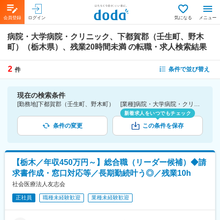
会員登録
ログイン
気になる
メニュー
病院・大学病院・クリニック、下都賀郡（壬生町、野木
町）（栃木県）、残業20時間未満
の転職・求人検索結果
2
条件で並び替え
件
現在の検索条件
[勤務地]下都賀郡（壬生町、野木町） [業種]病院・大学病院・クリニック-医薬品・医療機器・ライフサイエンス・医療系サービス [詳細条件](休日・働き方)残業20時間未満
新着求人をいつでもチェック
条件の変更
この条件を保存
【栃木／年収450万円～】総合職（リーダー候補）◆請
求書作成・窓口対応等／長期勤続叶う◎／残業10h
社会医療法人友志会
正社員
職種未経験歓迎
業種未経験歓迎