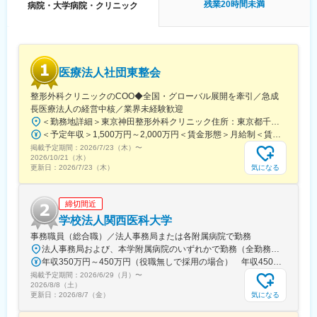
30代男性1名女性2名、20代女性1名）
残業20時間未満
病院・大学病院・クリニック
■ポジションの魅力：
・キャリアパスが豊富です。
病院、福祉施設、保育園など、多岐にわたる事業所を運営してい
る中で、法人全体の経営に関わる部署での業務もあり、幅広い経
医療法人社団東整会
験を積むことが可能です。新規事業にも携わっていただける機会
もあるため、多角的な視点から医療・福祉業界に貢献することが
整形外科クリニックのCOO◆全国・グローバル展開を牽引／急成
できます。
長医療法人の経営中核／業界未経験歓迎
・働きやすい環境です。
＜勤務地詳細＞東京神田整形外科クリニック住所：東京都千代田区鍛冶町2丁目8-6 メディカルプライム神田3F勤務地最寄駅：JR山手線／神田駅受動喫煙対策：屋内全面禁煙変更の範囲：会社の定める事業所
安定した昇給があり、さらに努力や実力に応じて昇進のスピード
＜予定年収＞1,500万円～2,000万円＜賃金形態＞月給制＜賃金内訳＞月額（基本給）：1,200,000円～1,500,000円＜月給＞1,200,000円～1,500,000円＜昇給有無＞有＜残業手当＞有＜給与補足＞※経験やスキルを考慮して決定します。■昇給：年1回■賞与：年2回賃金はあくまでも目安の金額であり、選考を通じて上下する可能性があります。月給(月額)は固定手当を含めた表記です。
も速い、頑張りがしっかり評価される組織です。
掲載予定期間：
2026/7/23（木）
〜
有給休暇も周囲の協力で取得しやすく、長期就業できる環境が整
2026/10/21（水）
っています。
気になる
更新日：
2026/7/23（木）
県内でも当社の規模で展開をしている医療法人はありません。そ
の為、経営基盤も安定しております。
締切間近
■当法人について：
学校法人関西医科大学
栃木県の最南端(栃木県野木町）に位置し、病院や高齢者施設など
事務職員（総合職）／法人事務局または各附属病院で勤務
を運営しています。友志会グループ全体で20以上の施設を展開し
法人事務局および、本学附属病院のいずれかで勤務（全勤務地、最寄り駅から徒歩5分以内）【関西医科大学 法人事務局】大阪府枚方市新町2丁目5-1■京阪本線 枚方市駅～徒歩5分※京阪 枚方市駅まで…・京阪 京橋駅から特急乗車14分・京阪 中書島駅から特急乗車16分【附属病院】大阪府枚方市新町2丁目3-1■京阪本線 枚方市駅～徒歩3分【総合医療センター】大阪府守口市文園町10-15■京阪本線 滝井駅～徒歩3分■地下鉄谷町線・今里筋線 太子橋今市駅～徒歩5分 ※京阪 滝井駅まで… ・京阪 京橋駅から各停乗車9分 ※谷町線 太子橋今市駅まで…・谷町線 大日駅から乗車8分・谷町線 東梅田駅から乗車13分【香里病院】大阪府寝屋川市香里本通町8-45■京阪本線 香里園駅～徒歩1分 ※京阪 香里園駅まで… ・京阪 京橋駅・樟葉駅から準急乗車15分 ・京阪中書島駅から準急乗車35分（特急乗車、枚方市駅で乗り換えると25分） ◎経験・能力など適性を考慮し配属します。 ※転居を伴う転勤なし※U・Iターン歓迎
ております。医療事業では、野木病院や石橋総合病院や翼の舎
年収350万円～450万円（役職無しで採用の場合） 年収450万円～550万円（主任級で採用の場合）
（いえ）病院、介護事業においては、介護老人保健施設ひまわり
掲載予定期間：
2026/6/29（月）
〜
荘やグループホーム森の舎など複数施設を運営し、地域住民の生
2026/8/8（土）
活を支えています。
気になる
更新日：
2026/8/7（金）