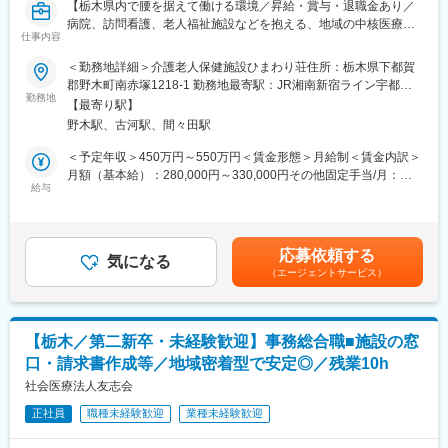
【栃木県内で腰を据えて働ける環境／昇給・賞与・退職金あり／
病院、訪問看護、老人福祉施設などを抱える、地域の中核医療セ
仕事内容
ンターで安定◎／昇給・賞与・退職金あり／産休・育休取得率
100％】
＜勤務地詳細＞介護老人保健施設ひまわり荘住所：栃木県下都賀
郡野木町南赤塚1218-1 勤務地最寄駅：JR湘南新宿ライン宇都宮
■業務内容：
勤務地
横須賀線／野木駅受動喫煙対策：敷地内全面禁煙変更の範囲：会
【最寄り駅】
介護老人保健施設における事務業務全般を担当いただきます。
社の定める事業所
野木駅、古河駅、間々田駅
介護保険の請求事務、利用者家族や業者等の窓口対応、電話応
対、 その他付随する業務全般をお任せします。
＜予定年収＞450万円～550万円＜賃金形態＞月給制＜賃金内訳＞
月額（基本給）：280,000円～330,000円その他固定手当/月：
■具体的には：
給与
5,000円＜月給＞285,000円～335,000円＜昇給有無＞有＜残業手
・介護保険の請求書の作成／確認、請求書発行
当＞有＜給与補足＞※上記は目安となります。上記の範囲を超えて
・利用者、家族対応（電話／メール／窓口）
決定することもございます。※経験により基本給を決定いたします
・その他、サポート業務
■昇給：年1回■賞与：年3回■モデル年収：3年目600万円、5年目
応募依頼する
その他、関係機関との連携も発生する為、協調力を活かしてご活
気になる
800万円、10年目1000万円賃金はあくまでも目安の金額であり、
（エージェントサービス）
躍いただきます。
選考を通じて上下する可能性があります。月給(月額)は固定手当を
含めた表記です。
■入社後について：
・OJTを通じて少しずつ業務を習得していただき、全員で協力し
【栃木／第二新卒・未経験歓迎】事務総合職■施設の窓
ながら仕事を進めていきます。
口・請求書作成等／地域密着型で安定◎／残業10h
■組織構成：
社会医療法人友志会
事務長1名（40代男性）、メンバー6名（60代女性、50代女性、
正社員
職種未経験歓迎
業種未経験歓迎
30代男性1名女性2名、20代女性1名）