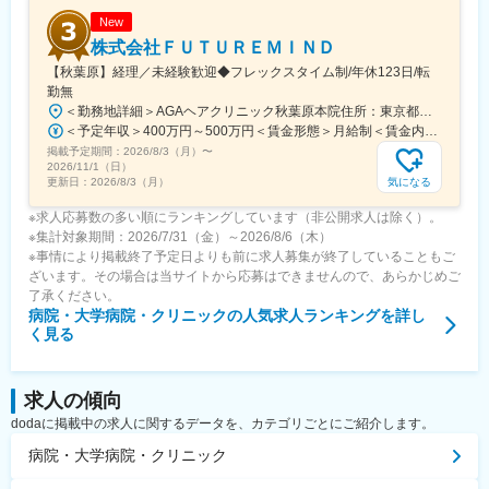
変更の範囲：会社の定める業務
New
株式会社ＦＵＴＵＲＥＭＩＮＤ
【秋葉原】経理／未経験歓迎◆フレックスタイム制/年休123日/転
勤無
＜勤務地詳細＞AGAヘアクリニック秋葉原本院住所：東京都千代田区外神田3-12-8 住友不動産秋葉原ビル9F受動喫煙対策：屋内全面禁煙変更の範囲：会社の定める事業所（リモートワーク含む）
＜予定年収＞400万円～500万円＜賃金形態＞月給制＜賃金内訳＞月額（基本給）：275,000円～350,000円＜月給＞275,000円～350,000円＜昇給有無＞有＜残業手当＞有＜給与補足＞■ 多職種手当:5万円（複数の職種をマルチに対応するスタッフへの手当） ■ 多エリア手当:4万円（複数の拠点を横断してくれるスタッフへの手当） ■ 役職手当:0～52万円■ 達成手当：0～100万円（半期評価によって増減する手当）賃金はあくまでも目安の金額であり、選考を通じて上下する可能性があります。月給(月額)は固定手当を含めた表記です。
掲載予定期間：
2026/8/3（月）
〜
2026/11/1（日）
気になる
更新日：
2026/8/3（月）
※求人応募数の多い順にランキングしています（非公開求人は除く）。
※集計対象期間：2026/7/31（金）～2026/8/6（木）
※事情により掲載終了予定日よりも前に求人募集が終了していることもご
ざいます。その場合は当サイトから応募はできませんので、あらかじめご
了承ください。
病院・大学病院・クリニック
の人気求人ランキングを詳し
く見る
求人の傾向
dodaに掲載中の求人に関するデータを、カテゴリごとにご紹介します。
病院・大学病院・クリニック