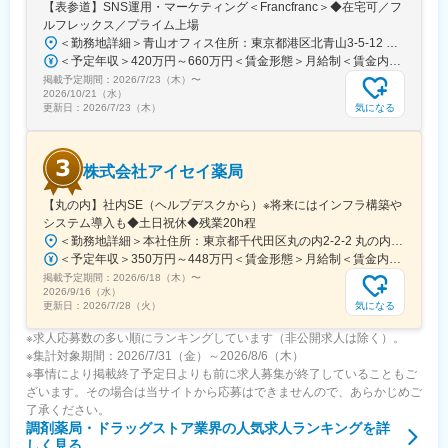
【表参道】SNS運用・マーケティング＜Francfranc＞◆在宅可／フ
ルフレックス／プライム上場
＜勤務地詳細＞青山オフィス住所：東京都港区北青山3-5-12 青山クリスタルビルB1勤務地最寄駅：各線／表参道駅受動喫煙対策：屋内全面禁煙変更の範囲：会社の定める事業所
＜予定年収＞420万円～660万円＜賃金形態＞月給制＜賃金内訳＞月額（基本給）：260,000円～340,000円＜月給＞260,000円～340,000円＜昇給有無＞有＜残業手当＞有＜給与補足＞※上記年収には標準業績時の賞与および月20時間分の残業手当を含む賃金はあくまでも目安の金額であり、選考を通じて上下する可能性があります。月給(月額)は固定手当を含めた表記です。
掲載予定期間：
2026/7/23（木）
〜
2026/10/21（水）
気になる
更新日：
2026/7/23（木）
株式会社アイセイ薬局
【丸の内】社内SE（ヘルプデスクから）※将来にはインフラ構築や
システム導入も◆土日祝休◆残業20h程
＜勤務地詳細＞本社住所：東京都千代田区丸の内2-2-2 丸の内三井ビルディング勤務地最寄駅：東京メトロ千代田線／二重橋前駅受動喫煙対策：屋内全面禁煙変更の範囲：会社の定める事業所
＜予定年収＞350万円～448万円＜賃金形態＞月給制＜賃金内訳＞月額（基本給）：218,750円～280,000円＜月給＞218,750円～280,000円＜昇給有無＞有＜残業手当＞有＜給与補足＞※前職、能力、年齢を考慮の上、決定■昇給：年1回■賞与：年2回※実績基本給×4か月賃金はあくまでも目安の金額であり、選考を通じて上下する可能性があります。月給(月額)は固定手当を含めた表記です。
掲載予定期間：
2026/6/18（木）
〜
2026/9/16（水）
気になる
更新日：
2026/7/28（火）
※求人応募数の多い順にランキングしています（非公開求人は除く）。
※集計対象期間：2026/7/31（金）～2026/8/6（木）
※事情により掲載終了予定日よりも前に求人募集が終了していることもご
ざいます。その場合は当サイトから応募はできませんので、あらかじめご
了承ください。
調剤薬局・ドラッグストア業界
の人気求人ランキングを詳
しく見る