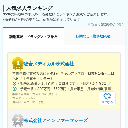
人気求人ランキング
dodaに掲載中の求人を、応募数順にランキング形式でご紹介します。
※応募数が同数の場合は、新着順に表示しています。
更新日：
2026/8/7（金）
転勤なし（勤務地限定）
調剤薬局・ドラッグストア業界
総合メディカル株式会社
営業事務◇業務改善にも携わりスキルアップ◎／残業月14h・土日
祝休／手当充実／リモート可
＜勤務地詳細＞本社住所：福岡県福岡市中央区大名2-9-23 プリオ福岡ビル勤務地最寄駅：地下鉄空港線／天神駅受動喫煙対策：屋内全面禁煙変更の範囲：会社の定める事業所
＜予定年収＞320万円～550万円＜賃金形態＞月給制補足事項なし＜賃金内訳＞月額（基本給）：200,000円～246,000円その他固定手当/月：20,000円～110,000円＜月給＞220,000円～356,000円＜昇給有無＞有＜残業手当＞有＜給与補足＞※実際の年収は面談・面接後に経歴や能力に応じて決定します※求人票の想定年収に当てはまらないケースも発生する可能性があります賞与年2回（2025年度実績4.4ヶ月）、昇給年1回住宅補助手当、家族手当、残業手当、休日出勤手当など賃金はあくまでも目安の金額であり、選考を通じて上下する可能性があります。月給(月額)は固定手当を含めた表記です。
掲載予定期間：
2026/7/16（木）
〜
2026/10/14（水）
気になる
更新日：
2026/7/16（木）
株式会社アインファーマシーズ