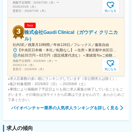
掲載予定期間：
2026/7/30（木）
〜
うサイエンスパークの安定稼動を支えることで、ライフサイエン
2026/10/28（水）
ス分野のイノベーションや人々の健康・社会への貢献に携わるこ
気になる
更新日：
2026/7/30（木）
とができる、やりがいの大きな仕事です。
New
変更の範囲：ファシリティマネジメント部門 エンジニアリング業
務全般
株式会社Gaudi Clinical（ガウディ クリニカ
ル）
社内SE／残業月10時間／年休128日／フレックス／服装自由
【中央区日本橋・本社／転勤なし】＜住所＞東京都中央区日本橋本町4-8-15 ネオカワイビル10F＜アクセス＞・JR「新日本橋駅」から徒歩1分、「神田駅」から徒歩8分・東京メトロ「三越前駅」から徒歩5分、「小伝馬町駅」から徒歩5分※受動喫煙対策あり（屋内全面禁煙）
月給35万円～63万円（固定残業代含む）＋業績賞与※ご経験・スキルを考慮の上決定いたします※固定残業代は、時間外労働の有無にかかわらず月35時間分を、月8万3400円～15万円支給。（35時間を超える時間外労働分は追加で支給）
掲載予定期間：
2026/8/6（木）
〜
2026/11/4（水）
気になる
更新日：
2026/8/6（木）
※求人応募数の多い順にランキングしています（非公開求人は除く）。
※集計対象期間：2026/8/2（日）～2026/8/8（土）
※事情により掲載終了予定日よりも前に求人募集が終了していることもご
ざいます。その場合は当サイトから応募はできませんので、あらかじめご
了承ください。
バイオベンチャー業界
の人気求人ランキングを詳しく見る
求人の傾向