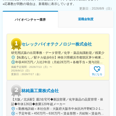
入社後は、社内課題の特定と部門横断プロジェクトの推進を、上
※応募数が同数の場合は、新着順に表示しています。
■身につくスキル：
長へのレポートのもと担当していただきます。徐々に大規模なプ
・ライフサイエンス研究設備の保全、用役供給、運転管理、設備
更新日：
2026/8/9（日）
ロジェクトや新規事業をリードしていただき、将来的には経営戦
維持/改修工事のスキル
略の立案から実行まで一貫して担う中核人材として活躍いただく
・自家用電気工作物（特別高圧・高圧）の維持管理の知識とスキ
ことを想定しております。
退職金制度
バイオベンチャー業界
ル
・ライフサイエンス分野特有のGLP・薬事法等の規制知識
変更の範囲：会社の定める業務
■募集部門：
現在8名体制で活動しています。
セレックバイオテクノロジー株式会社
広範囲の業務を安全に遂行し、施設の安定稼動を支えるエンジニ
アリング担当は、革新的なライフサイエンス研究を支える存在で
研究用試薬の出荷事務・データ管理／化学・薬品知識歓迎／残業少
あり、人々の健康と社会に貢献するやりがいの大きな仕事です。
【転勤なし／駅チカ徒歩6分】神奈川県横浜市都筑区茅ケ崎東4-5-34 長沢ビル＊U.Iターン歓迎
年収400万円／入社2年目（月給28万円＋各種手当＋賞与2回） 年収500万円／入社5年目（月給30万円＋各種手当＋賞与2回）
■施設について：
掲載予定期間：
2026/7/13（月）
〜
湘南ヘルスイノベーションパーク (湘南アイパーク) は、2018 年 4
2026/9/13（日）
月に設立された製薬企業発のサイエンスパークです。幅広い業種
気になる
更新日：
2026/7/17（金）
や規模の産官学が結集し、ヘルスイノベーションを加速する場と
なることを目指しています。製薬企業のみならず、次世代医療、
AI、ベンチャーキャピタル、行政など190 社、2,500 人以上の企
林純薬工業株式会社
業・団体がエコシステムを形成しています。アイパークインステ
ィチュート株式会社はこの湘南アイパークの運営、管理を行う会
【大阪／北浜駅】週2在宅可◆新設部署／化学薬品の品質管理・保
社です。
証◆年休126日◆創業120年超メーカー
＜勤務地詳細＞本社住所：大阪府大阪市中央区内平野町3-2-12 HPCビル勤務地最寄駅：Osaka Metro堺筋線／北浜駅受動喫煙対策：屋内全面禁煙変更の範囲：会社の定める事業所
■仕事の魅力：
＜予定年収＞450万円～630万円＜賃金形態＞月給制＜賃金内訳＞月額（基本給）：263,000円～371,000円＜月給＞263,000円～371,000円＜昇給有無＞有＜残業手当＞有＜給与補足＞■年収補足：・賞与実績／年2回、昨年度実績5ヵ月分・最終面接にて等級を決定。管理監督者の場合は残業手当なし。賃金はあくまでも目安の金額であり、選考を通じて上下する可能性があります。月給(月額)は固定手当を含めた表記です。
当施設には大手製薬会社からベンチャー企業まで多様な企業が集