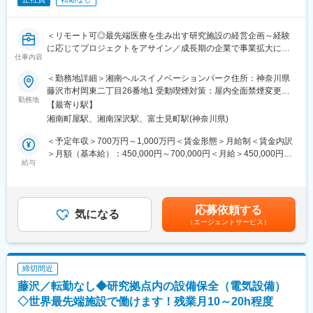
＜リモート可◎最先端医療を生み出す研究施設の経営企画～経験
に応じてプロジェクトをアサイン／成長期の企業で事業拡大に携
仕事内容
われる＞
＜勤務地詳細＞湘南ヘルスイノベーションパーク住所：神奈川県
◆事業と業務概要
藤沢市村岡東二丁目26番地1 受動喫煙対策：屋内全面禁煙変更の
運営している「湘南アイパーク」は、2018 年 4 月に設立された製
勤務地
範囲：会社の定める事業所（リモートワーク含む）
【最寄り駅】
薬企業発のサイエンスパークです。
湘南町屋駅、湘南深沢駅、富士見町駅(神奈川県)
今回は拡大期を迎える当社のコーポレートストラテジー アンド プ
ランニング部門で、施設を運営する上で生まれる課題の解決やさ
＜予定年収＞700万円～1,000万円＜賃金形態＞月給制＜賃金内訳
らなる事業発展を推進するプロジェクトの実行に携わっていただ
＞月額（基本給）：450,000円～700,000円＜月給＞450,000円～
きます。
給与
700,000円＜昇給有無＞有＜残業手当＞有＜給与補足＞※年収は前
職の経験を考慮の上、規定により決定します。■昇給：あり■賞
◆業務詳細
与：原則年2回賃金はあくまでも目安の金額であり、選考を通じて
ご本人の特性に合わせて下記業務をお任せします。
上下する可能性があります。月給(月額)は固定手当を含めた表記で
応募依頼する
・中長期経営計画の立案及び推進、経営方針、経営方策の立案
気になる
す。
（エージェントサービス）
・社内の課題を特定し、部門横断でのプロジェクト組成・推進
（例：購買管理、業務改革等）
・ライフサイエンス関連の市場分析等に基づく新規事業・新取り
組みの計画・実行
締切間近
藤沢／転勤なし◆研究拠点内の設備保全（電気設備）
◆推進中のプロジェクト例
ITのプラットフォーム改定／業務改善、業務効率化／入居テナン
◇世界最先端施設で働けます！残業月10～20h程度
トから依頼を受ける購買フロー管理や改善／今後の拠点拡大 な