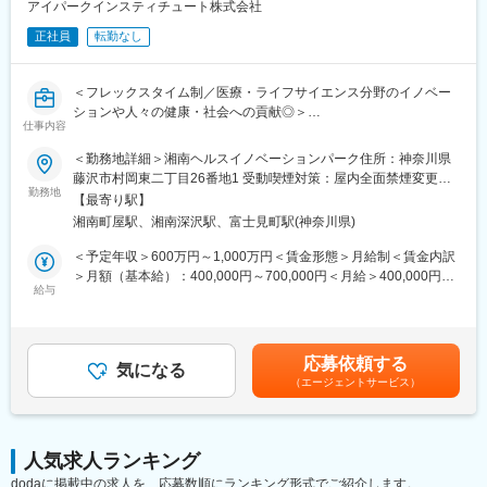
アイパークインスティチュート株式会社
ど
正社員
転勤なし
◆募集部門について
コーポレートストラテジー アンド プランニング部門では、経営戦
＜フレックスタイム制／医療・ライフサイエンス分野のイノベー
略、経営計画、財務経理、IT機能を中心に、当社の運営の全体管
ションや人々の健康・社会への貢献◎＞
理を担っています。一般的なバックオフィス機能に加えて、湘南
仕事内容
アイパーク自体の発展、また顧客の研究・事業の進展をサポート
■業務内容：
する様々な業務を推進しています。現在の部門メンバーは5名で、
＜勤務地詳細＞湘南ヘルスイノベーションパーク住所：神奈川県
世界最大規模のライフサイエンス研究拠点である湘南ヘルスイノ
それぞれが専門性の高い業務を担っています。
藤沢市村岡東二丁目26番地1 受動喫煙対策：屋内全面禁煙変更の
ベーションパークの運営を支える、エンジニアリング（電気担
勤務地
範囲：無
【最寄り駅】
当）を募集しています。
◆仕事のやりがい
湘南町屋駅、湘南深沢駅、富士見町駅(神奈川県)
・創業期の組織として、事業の仕組みを構築し改善する一連のサ
＜具体的に＞
イクルを主導できる
＜予定年収＞600万円～1,000万円＜賃金形態＞月給制＜賃金内訳
・ライフサイエンス研究設備の保全（電気〈強電/弱電〉、計装、
・戦略をオペレーションに落とし込み、事業を動かす経験ができ
＞月額（基本給）：400,000円～700,000円＜月給＞400,000円～
システム/情報関連、自火報等）
給与
る
700,000円＜昇給有無＞有＜残業手当＞有＜給与補足＞※年収は前
・用役供給および運転管理（電気・計装、システム関連、エネル
・約220社、3,500人が集積する多様な企業・団体間のオープンイ
職の経験を考慮の上、規定により決定します。■昇給：あり■賞
ギー需給管理関連）
ノベーション実現やライフサイエンスエコシステムの発展に貢献
与：原則年2回賃金はあくまでも目安の金額であり、選考を通じて
・改造工事と設備更新（電気や計装分野における工事立案、予算
できる
上下する可能性があります。月給(月額)は固定手当を含めた表記で
応募依頼する
検討、設計、見積依頼、発注管理、工事管理、予算管理）
気になる
す。
（エージェントサービス）
・電気、計装、情報分野に関連する技術情報管理、新技術評価
◆本職務で身につく知識・スキル・経験
・創業期の組織における経営企画・事業推進の実務経験
上記の他にも以下業務にも携わっていただきます。
・ライフサイエンス業界での新事業創出経験
・関係部門、取引先、入居テナントとの折衝、業務委託先業務実
人気求人ランキング
施内容の確認・管理
◆キャリアパス
dodaに掲載中の求人を、応募数順にランキング形式でご紹介します。