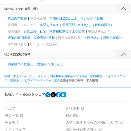
ほかのこだわり条件で探す
第二新卒歓迎
外資系企業
年間休日120日以上
フレックス勤務
管理職・マネジャー
英語を活かす
学歴不問
転勤なし（勤務地限定）
服装自由
女性活躍
社宅・家賃補助制度
上場企業
中国語を活かす
残業20時間未満
完全週休2日制
職種未経験歓迎
土日祝休み
原則定時退社
海外出張あり
U・Iターン支援あり
ほかの固定給で探す
固定給25万円以上
固定給35万円以上
転職・求人doda（デューダ）トップ
関東
神奈川県
藤沢市
医薬品・医療機器・ライフサイエン
ス・医療系サービス
バイオベンチャー業界
退職金制度の転職・求人情報
転職サイト dodaをシェア
ヘルプ
会社概要
拠点一覧
利用規約
免責事項
通信に関する情報の利用について
サイトマップ
採用を検討中の方へ