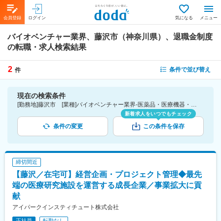
会員登録
ログイン
気になる
メニュー
バイオベンチャー業界、藤沢市（神奈川県）、退職金制度
の転職・求人検索結果
2
条件で並び替え
件
現在の検索条件
[勤務地]藤沢市 [業種]バイオベンチャー業界-医薬品・医療機器・ライフサイエンス・医療系サービス [詳細条件](待遇・福利厚生)退職金制度
新着求人をいつでもチェック
条件の変更
この条件を保存
締切間近
【藤沢／在宅可】経営企画・プロジェクト管理◆最先
端の医療研究施設を運営する成長企業／事業拡大に貢
献
アイパークインスティチュート株式会社
正社員
転勤なし