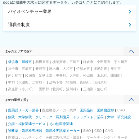
dodaに掲載中の求人に関するデータを、カテゴリごとにご紹介します。
バイオベンチャー業界
退職金制度
ほかのエリアで探す
横浜市
川崎市
相模原市
横須賀市
平塚市
鎌倉市
小田原市
茅ヶ崎市
逗子市
三浦市
秦野市
厚木市
大和市
伊勢原市
海老名市
座間市
南足柄市
綾瀬市
足柄上郡（中井町、大井町、松田町、山北町、開成町）
中郡（大磯町、二宮町）
足柄下郡（箱根町、真鶴町、湯河原町）
高座郡（寒川町）
愛甲郡（愛川町、清川村）
三浦郡（葉山町）
ほかの業種で探す
医薬品メーカー業界
医療機器メーカー業界
医薬品卸
医療機器卸
CRO
病院・大学病院・クリニック
調剤薬局・ドラッグストア業界
大学・研究施設
介護・福祉関連サービス
その他医療関連
診断薬・臨床検査機器・臨床検査試薬メーカー
SMO
CSO
CMO
医療コンサルティング
医療広告代理店・出版社・マーケティング・リサーチ