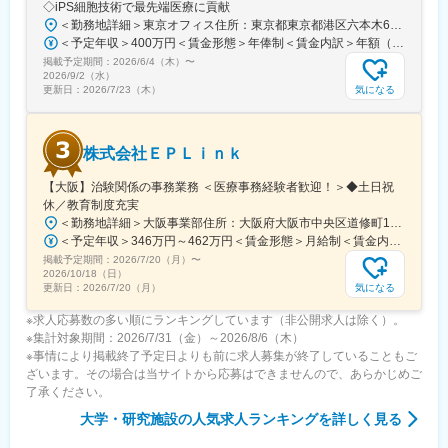
◇iPS細胞技術で最先端医療に貢献
＜勤務地詳細＞東京オフィス住所：東京都東京都港区六本木6-15-1 勤務地最寄駅：東京メトロ 日比谷線／六本木駅受動喫煙対策：屋内全面禁煙変更の範囲：会社の定める事業所
＜予定年収＞400万円＜賃金形態＞年俸制＜賃金内訳＞年額（基本給）：3,108,920円固定残業手当/月：74,490円（固定残業時間40時間0分/月）超過した時間外労働の残業手当は追加支給＜月額＞333,566円（12分割）（一律手当を含む）＜昇給有無＞有＜残業手当＞有＜給与補足＞※固定残業代制、超過分別途支給賃金はあくまでも目安の金額であり、選考を通じて上下する可能性があります。月給(月額)は固定手当を含めた表記です。
掲載予定期間：
2026/6/4（木）
〜
2026/9/2（水）
気になる
更新日：
2026/7/23（木）
株式会社ＥＰＬｉｎｋ
【大阪】治験関係の事務業務 ＜医療事務経験者歓迎！＞◆土日祝
休／教育制度充実
＜勤務地詳細＞大阪事業部住所：大阪府大阪市中央区道修町1-5-18 朝日生命道修町ビル3階勤務地最寄駅：大阪市営堺筋線／北浜駅受動喫煙対策：敷地内全面禁煙変更の範囲：会社の定める事業所
＜予定年収＞346万円～462万円＜賃金形態＞月給制＜賃金内訳＞月額（基本給）：210,500円～277,900円その他固定手当/月：8,000円～15,000円＜月給＞218,500円～292,900円＜昇給有無＞有＜残業手当＞有＜給与補足＞前職・経験を考慮の上、決定致します。■年収内訳＝基本給×12ヶ月＋賞与（基本給×4ヶ月)■賞与：年2回（6月、12月）／昇給：年1回（10月）※業績に応じ、決算賞与（秋季賞与）支給の場合あり（10月）■時間外・休日出勤手当等の割増賃金は別途支給賃金はあくまでも目安の金額であり、選考を通じて上下する可能性があります。月給(月額)は固定手当を含めた表記です。
掲載予定期間：
2026/7/20（月）
〜
2026/10/18（日）
気になる
更新日：
2026/7/20（月）
※求人応募数の多い順にランキングしています（非公開求人は除く）。
※集計対象期間：2026/7/31（金）～2026/8/6（木）
※事情により掲載終了予定日よりも前に求人募集が終了していることもご
ざいます。その場合は当サイトから応募はできませんので、あらかじめご
了承ください。
大学・研究施設
の人気求人ランキングを詳しく見る