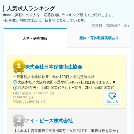
人気求人ランキング
dodaに掲載中の求人を、応募数順にランキング形式でご紹介します。
※応募数が同数の場合は、新着順に表示しています。
更新日：
2026/8/7（金）
産休・育休取得実績あり
大学・研究施設
株式会社日本保健衛生協会
一般事務／未経験歓迎／年休120日／原則定時退社
大阪本社／大阪府吹田市垂水町1-40-2※転勤はありません。■ アクセス阪急電鉄千里線「豊津駅」より徒歩9分大阪メトロ御堂筋線「江坂駅」より徒歩12分※受動喫煙対策実施
月給24万円～（固定残業代含む）+賞与（2回）※固定残業代は、時間外労働の有無に関わらず25時間・月3万8600円～支給上記を超える時間外労働分は追加で支給※年齢・経験・保有資格を考慮のうえ決定します
掲載予定期間：
2026/6/22（月）
〜
2026/9/20（日）
気になる
更新日：
2026/6/22（月）
アイ・ピース株式会社
【六本木】営業事務◇年収400万／女性活躍中！事務経験を活かす