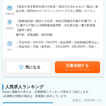
【食品や化学業界出身の方歓迎／英語力を活かせる◎／幅広い食
品分析／国内外のユーロフィングループラボと連携／ヨーロッパ
仕事内容
最大級の検査分析会社】
＜勤務地詳細＞横浜ラボ住所：神奈川県横浜市磯子区磯子3－3－
【はじめに】
21 磯子江戸徳ビル3階勤務地最寄駅：京浜東北線／磯子駅受動喫
今回は、食品分析サービスの技術アドバイザーを募集します。顧
勤務地
煙対策：屋内全面禁煙
【最寄り駅】
客の要望に合わせた最適な分析方法の提案から報告書作成までを
磯子駅、屏風浦駅、新杉田駅
担当いただきます。
＜予定年収＞350万円～550万円＜賃金形態＞月給制補足事項なし
【業務内容】
＜賃金内訳＞月額（基本給）：250,000円～350,000円＜月給＞
顧客との窓口担当として、知見を活かしながらPJの管理をいただ
給与
250,000円～350,000円＜昇給有無＞有＜残業手当＞有＜給与補足
きます。
＞※予定年収はあくまでも目安の金額であり、選考を通じて上下す
※分析業務はラボチームが行います。
る可能性があります。■賞与：年1回■昇給：年1回■残業手当：別
途支給賃金はあくまでも目安の金額であり、選考を通じて上下す
応募依頼する
■分析内容の顧客ヒアリング
気になる
る可能性があります。月給(月額)は固定手当を含めた表記です。
（エージェントサービス）
■分析メニューの提案・見積書作成
■ラボチーム（分析担当者）との連携：
試験内容や検体輸送に関する問い合わせ対応や調整など
■分析検体の試験所への発送／進捗管理
人気求人ランキング
■分析報告書・請求書の発行
dodaに掲載中の求人を、応募数順にランキング形式でご紹介します。
■分析結果に関する問い合わせ対応
※応募数が同数の場合は、新着順に表示しています。
■受注・売上データの集計、債権回収
更新日：
2026/8/8（土）
【配属先について】