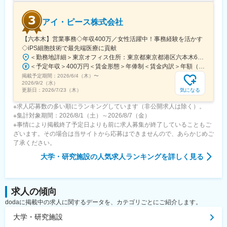
【同社について】
世界最大の分析会社であるEurofinsの日本法人グループ企業とな
アイ・ピース株式会社
ります。欧州では圧倒的な知名度を誇っており、日本でもより業
務拡大を進めている途中のため、成長途上の企業で働くことが可
【六本木】営業事務◇年収400万／女性活躍中！事務経験を活かす
能です。
◇iPS細胞技術で最先端医療に貢献
＜勤務地詳細＞東京オフィス住所：東京都東京都港区六本木6-15-1 勤務地最寄駅：東京メトロ 日比谷線／六本木駅受動喫煙対策：屋内全面禁煙変更の範囲：会社の定める事業所
＜予定年収＞400万円＜賃金形態＞年俸制＜賃金内訳＞年額（基本給）：3,108,920円固定残業手当/月：74,490円（固定残業時間40時間0分/月）超過した時間外労働の残業手当は追加支給＜月額＞333,566円（12分割）（一律手当を含む）＜昇給有無＞有＜残業手当＞有＜給与補足＞※固定残業代制、超過分別途支給賃金はあくまでも目安の金額であり、選考を通じて上下する可能性があります。月給(月額)は固定手当を含めた表記です。
掲載予定期間：
2026/6/4（木）
〜
2026/9/2（水）
気になる
更新日：
2026/7/23（木）
※求人応募数の多い順にランキングしています（非公開求人は除く）。
※集計対象期間：2026/8/1（土）～2026/8/7（金）
※事情により掲載終了予定日よりも前に求人募集が終了していることもご
ざいます。その場合は当サイトから応募はできませんので、あらかじめご
了承ください。
大学・研究施設
の人気求人ランキングを詳しく見る
求人の傾向
dodaに掲載中の求人に関するデータを、カテゴリごとにご紹介します。
大学・研究施設