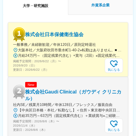
配属予定のCSグループは計4名在籍しております。
外資系企業
大学・研究施設
職位に関わらず、意見を言いやすいフラットな雰囲気です。
各案件は担当者が主体となって対応しますが、疑問や問題が生じ
た場合は随時メンバー同士でフォローし合っています。
当社単独での従業員数は少ないですが、国内外のグループ会社と
協業する機会が多く、日々連絡を取り合って業務を進めていま
株式会社日本保健衛生協会
す。
一般事務／未経験歓迎／年休120日／原則定時退社
【おすすめポイント】
大阪本社／大阪府吹田市垂水町1-40-2※転勤はありません。■ アクセス阪急電鉄千里線「豊津駅」より徒歩9分大阪メトロ御堂筋線「江坂駅」より徒歩12分※受動喫煙対策実施
■様々な分析方法を学べる◎：
月給24万円～（固定残業代含む）+賞与（2回）※固定残業代は、時間外労働の有無に関わらず25時間・月3万8600円～支給上記を超える時間外労働分は追加で支給※年齢・経験・保有資格を考慮のうえ決定します
食品の種類、分析方法の種類も多岐に渡るため、新しい分析方法
掲載予定期間：
2026/6/22（月）
〜
を幅広く学ぶことが可能です。新たな発見もあり、自身で調べた
2026/9/20（日）
ものを活かして提案を進めるやりがいがあります。
気になる
更新日：
2026/6/22（月）
■国際的な仕事ができる◎：
New
世界各国のユーロフィングループのラボとやり取りがあり、日本
では対応できない分析は海外ラボで対応します。また、輸出に関
株式会社Gaudi Clinical（ガウディ クリニカ
わるPJの場合、現地の法規制などの知識も得ることができます。
ル）
英語の文書を読解することもあるため、英語力も活かせます。
社内SE／残業月10時間／年休128日／フレックス／服装自由
【中央区日本橋・本社／転勤なし】＜住所＞東京都中央区日本橋本町4-8-15 ネオカワイビル10F＜アクセス＞・JR「新日本橋駅」から徒歩1分、「神田駅」から徒歩8分・東京メトロ「三越前駅」から徒歩5分、「小伝馬町駅」から徒歩5分※受動喫煙対策あり（屋内全面禁煙）
【取引先】
月給35万円～63万円（固定残業代含む）＋業績賞与※ご経験・スキルを考慮の上決定いたします※固定残業代は、時間外労働の有無にかかわらず月35時間分を、月8万3400円～15万円支給。（35時間を超える時間外労働分は追加で支給）
主な取引先は食品メーカーや原材料卸、官公庁などです。
掲載予定期間：
2026/8/6（木）
〜
製品の分析や品質保証、海外輸出時の調査など幅広いご依頼をい
2026/11/4（水）
ただいております。
気になる
更新日：
2026/8/6（木）