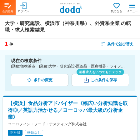
会員登録
ログイン
気になる
メニュー
大学・研究施設、横浜市（神奈川県）、外資系企業
の転
職・求人検索結果
1
条件で並び替え
件
現在の検索条件
[勤務地]横浜市 [業種]大学・研究施設-医薬品・医療機器・ライフサイエンス・医療系サービス [詳細条件](会社・職場の環境)外資系企業
新着求人をいつでもチェック
条件の変更
この条件を保存
【横浜】食品分析アドバイザー《幅広い分析知識を取
得◎／英語力活かせる／ヨーロッパ最大級の分析企
業》
ユーロフィン・フード・テスティング株式会社
正社員
転勤なし