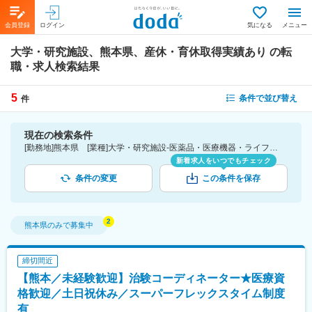
会員登録
ログイン
気になる
メニュー
大学・研究施設、熊本県、産休・育休取得実績あり
の転
職・求人検索結果
5
条件で並び替え
件
現在の検索条件
[勤務地]熊本県 [業種]大学・研究施設-医薬品・医療機器・ライフサイエンス・医療系サービス [詳細条件](休日・働き方)産休・育休取得実績あり
新着求人をいつでもチェック
条件の変更
この条件を保存
熊本県
のみで募集中
締切間近
【熊本／未経験歓迎】治験コーディネーター★医療資
格歓迎／土日祝休み／スーパーフレックスタイム制度
有