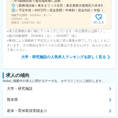
◇iPS細胞技術で最先端医療に貢献
＜勤務地詳細＞東京オフィス住所：東京都東京都港区六本木6-15-1 勤務地最寄駅：東京メトロ 日比谷線／六本木駅受動喫煙対策：屋内全面禁煙変更の範囲：会社の定める事業所
＜予定年収＞400万円＜賃金形態＞年俸制＜賃金内訳＞年額（基本給）：3,108,920円固定残業手当/月：74,490円（固定残業時間40時間0分/月）超過した時間外労働の残業手当は追加支給＜月額＞333,566円（12分割）（一律手当を含む）＜昇給有無＞有＜残業手当＞有＜給与補足＞※固定残業代制、超過分別途支給賃金はあくまでも目安の金額であり、選考を通じて上下する可能性があります。月給(月額)は固定手当を含めた表記です。
掲載予定期間：
2026/6/4（木）
〜
2026/9/2（水）
気になる
更新日：
2026/7/23（木）
※求人応募数の多い順にランキングしています（非公開求人は除く）。
※集計対象期間：2026/8/1（土）～2026/8/7（金）
※事情により掲載終了予定日よりも前に求人募集が終了していることもご
ざいます。その場合は当サイトから応募はできませんので、あらかじめご
了承ください。
大学・研究施設
の人気求人ランキングを詳しく見る
求人の傾向
dodaに掲載中の求人に関するデータを、カテゴリごとにご紹介します。
大学・研究施設
熊本県
産休・育休取得実績あり