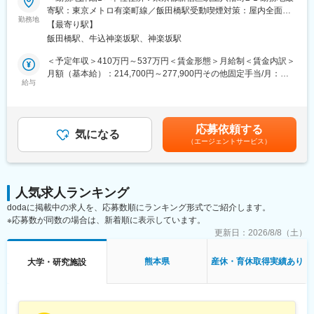
【CRC=治験コーディネーターとは？】
寄駅：東京メトロ有楽町線／飯田橋駅受動喫煙対策：屋内全面禁
病院・クリニックを訪問して、患者様や医師や院内スタッフ、さ
勤務地
煙＜勤務地詳細2＞全国いずれかの医療施設住所：全国いずれかの
【最寄り駅】
らに製薬企業との連絡・調整役を担います。また、治験を受けて
医療施設 受動喫煙対策：屋内全面禁煙変更の範囲：会社の定める
飯田橋駅、牛込神楽坂駅、神楽坂駅
いただく患者様の相談相手となり、じっくり向き合う仕事です。
事業所
＜予定年収＞410万円～537万円＜賃金形態＞月給制＜賃金内訳＞
【CRCのやりがい】
月額（基本給）：214,700円～277,900円その他固定手当/月：
CRCが集めている臨床データは、新薬の承認申請に欠かせない根
給与
58,000円～77,000円＜月給＞272,700円～354,900円＜昇給有無
拠データであり、CRCは新薬開発の一翼を担っております。
＞有＜残業手当＞有＜給与補足＞前職・経験を考慮の上、決定致
また、薬の効果を患者様の近くで見ることができ、喜びの声を直
します。■年収内訳＝(基本給＋手当)×12ヶ月＋賞与■各種手当：
接聞けることもあります。患者様や医療機関から「ありがとう」
CRC手当・休日連絡対応手当■賞与：年2回（6月、12月）／昇
応募依頼する
と感謝の言葉をいただけたときの喜びは、ひとしおです。
気になる
給：年1回（10月）※業績に応じ、決算賞与（秋季賞与）支給の場
（エージェントサービス）
合あり（10月）■時間外・休日出勤手当等の割増賃金は別途支給
【一日の流れ※一例】
賃金はあくまでも目安の金額であり、選考を通じて上下する可能
■朝：担当の医療機関に出勤
性があります。月給(月額)は固定手当を含めた表記です。
■午前：
人気求人ランキング
・治験の進捗状況の確認や患者様対応の予定などを、院内の治験
dodaに掲載中の求人を、応募数順にランキング形式でご紹介します。
事務局に共有
※応募数が同数の場合は、新着順に表示しています。
・来院された患者様の診察や検査に同席し、治験が手順通りに行
われているか、患者様の状態変化が無いかを確認します。
更新日：
2026/8/8（土）
■午後：
・患者様の報告書作成
熊本県
産休・育休取得実績あり
大学・研究施設
・治験の参加候補となる患者様をカルテから探す
・医師との打ち合わせ
【研修制度について】