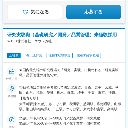
るとオフィス全体を管轄します。■社員のキャリアプランに応じ
大分、宮崎、鹿児島、山口※複数エリアの選択可能※転居を伴う場
葉駅、東大前駅、立川駅、京急川崎駅、日吉町駅、新浜松駅、新
て、マネジメント側ではなく、CRCスペシャリスト（役職無し）
合、家賃補助が支給されます
豊田駅、近鉄名古屋駅、電気ビル前駅、足羽山公園口駅、近鉄四
として働くことも可能です。
気になる
応募する
日市駅、四条駅(京都市営)、千里中央駅(北大阪急行)、西梅田駅、
旧居留地・大丸前駅、山陽明石駅、田町駅(岡山県)、胡町駅、眉山
変更の範囲：会社の定める業務
ロープウェイ山麓駅、平和通駅、西鉄福岡駅、花畑町駅、高見橋
駅、二重橋前駅、大通駅、仙台駅、千葉中央駅、立川南駅、桜木
研究実験職（基礎研究／開発／品質管理）未経験採用
町駅、新静岡駅、浜松駅、名鉄名古屋駅、電鉄富山駅・エスタ前
駅、仁愛女子高校駅、四日市駅、京都河原町駅、大阪梅田駅(阪神
ＷＤＢ株式会社 エウレカ社
線)、貿易センター駅、西新町駅、新西大寺町筋駅、立町駅、天神
南駅、通町筋駅、鹿児島中央駅
正社員
5名以上採用
職種未経験歓迎
業種未経験歓迎
★国内最先端の研究現場で「研究・実験」に携われる！研究実験
職・品質管理の募集です。
仕事内容
◎勤務地はご希望を考慮して決定北海道、青森、岩手、宮城、秋
田、山形、福島、茨城、栃木、群馬、埼玉、千葉、東京、神奈
勤務地
川、新潟、長野、富山、石川、福井、山梨、岐阜、静岡、愛知、
【最寄り駅】
三重、滋賀、京都、大阪、兵庫、奈良、和歌山、岡山、広島、山
大手町駅(東京都)、さっぽろ駅、秋田駅、盛岡駅、広瀬通駅、山形
口、徳島、香川、愛媛、高知、福岡、佐賀、長崎、熊本、大分、
駅、郡山駅(福島県)、日立駅、つくば駅、東武宇都宮駅、高崎駅、
宮崎、鹿児島◎勤務地は以下3種類からお選びください・地域限
館林駅、大宮駅(埼玉県)、熊谷駅、川越駅、柏駅、京成千葉駅、五
定：ご自宅から90分以内の就業先・エリア限定：下記エリア内の
25歳／年収420万円～500万円／製薬業界・研究業務
井駅、勝どき駅、根津駅、立川北駅、町田駅、川崎駅、みなとみ
就業先。エリア内での転居を伴う場合あり・全国：全国の中でス
35歳／年収550万円～600万円／化学業界・開発業務
らい駅、平塚駅、新潟駅、春日山駅、甲府駅、沼津駅、静岡駅、
給与