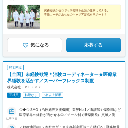
キルや希望業界を考慮した就業先※全国手当2万円/月★エリア限定
第一通り駅、豊田市駅、名古屋駅、地鉄ビル前駅、福井城址大名
の区分★東北エリア…青森、岩手、宮城、秋田、山形、福島北関
町駅、あすなろう四日市駅、彦根駅、草津駅(滋賀県)、烏丸駅、茨
東エリア…茨木、栃木、群馬、埼玉、東京南関東エリア…東京、
実務経験がゼロでも研究職を生涯の仕事にできる。
木駅、千里中央駅(大阪モノレール)、大阪駅、三田駅(兵庫県)、三
専任コーチがあなたのキャリア形成をサポート！
神奈川、千葉甲信越エリア…山梨、長野、新潟、東京東海エリ
宮・花時計前駅、西神中央駅、明石駅、加古川駅、岡山駅前駅、
ア…静岡、愛知、岐阜、三重北陸エリア…富山、石川、福井関西
倉敷駅、福山駅、八丁堀駅(広島県)、徳山駅、徳島駅、新居浜駅、
エリア…滋賀、京都、大阪、兵庫、奈良、和歌山中四国エリア…
小倉駅(福岡県)、天神駅、大分駅、熊本城・市役所前駅、宮崎駅、
広島、岡山、山口、徳島九州エリア…福岡、佐賀、長崎、熊本、
鹿児島中央駅前駅、東京駅、札幌駅、あおば通駅、上熊谷駅、千
大分、宮崎、鹿児島、山口※複数エリアの選択可能※転居を伴う場
葉駅、東大前駅、立川駅、京急川崎駅、日吉町駅、新浜松駅、新
合、家賃補助が支給されます
豊田駅、近鉄名古屋駅、電気ビル前駅、足羽山公園口駅、近鉄四
気になる
応募する
日市駅、四条駅(京都市営)、千里中央駅(北大阪急行)、西梅田駅、
旧居留地・大丸前駅、山陽明石駅、田町駅(岡山県)、胡町駅、眉山
ロープウェイ山麓駅、平和通駅、西鉄福岡駅、花畑町駅、高見橋
駅、二重橋前駅、大通駅、仙台駅、千葉中央駅、立川南駅、桜木
締切間近
町駅、新静岡駅、浜松駅、名鉄名古屋駅、電鉄富山駅・エスタ前
駅、仁愛女子高校駅、四日市駅、京都河原町駅、大阪梅田駅(阪神
【全国】未経験歓迎＊治験コーディネーター★医療業
線)、貿易センター駅、西新町駅、新西大寺町筋駅、立町駅、天神
界経験を活かす／スーパーフレックス制度
南駅、通町筋駅、鹿児島中央駅
株式会社ＥＰＬｉｎｋ
正社員
転勤なし
5名以上採用
◇◆◇ SMO（治験施設支援機関）業界No.1／看護師や薬剤師など
医療業界の経験が活かせる◎／チーム制で新薬開発に貢献／働き
仕事内容
方改革制度多数 ◇◆◇
＜勤務地詳細1＞本社住所：東京都新宿区筑土八幡町2-1 勤務地最