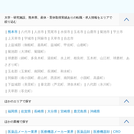
大学・研究施設、熊本県、産休・育休取得実績ありの転職・求人情報をエリアで
絞り込む
熊本市
八代市
人吉市
荒尾市
水俣市
玉名市
山鹿市
菊池市
宇土市
上天草市
宇城市
阿蘇市
天草市
合志市
上益城郡（御船町、嘉島町、益城町、甲佐町、山都町）
菊池郡（大津町、菊陽町）
球磨郡（錦町、多良木町、湯前町、水上村、相良村、五木村、山江村、球磨村、あ
さぎり町）
玉名郡（玉東町、南関町、長洲町、和水町）
阿蘇郡（南小国町、産山村、西原村、南阿蘇村、小国町、高森町）
下益城郡（美里町）
葦北郡（芦北町、津奈木町）
八代郡（氷川町）
天草郡（苓北町）
ほかのエリアで探す
福岡県
佐賀県
長崎県
大分県
宮崎県
鹿児島県
沖縄県
ほかの業種で探す
医薬品メーカー業界
医療機器メーカー業界
医薬品卸
医療機器卸
CRO