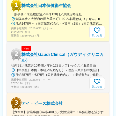
■基礎研修が充実：
株式会社日本保健衛生協会
入社後1か月は研修期間となります。ビジネスマナーやPCスキル
研修が入社後研修としてあり、PC慣れしていない方も安心してご
一般事務／未経験歓迎／年休120日／原則定時退社
入社いただけます。
大阪本社／大阪府吹田市垂水町1-40-2※転勤はありません。■ アクセス阪急電鉄千里線「豊津駅」より徒歩9分大阪メトロ御堂筋線「江坂駅」より徒歩12分※受動喫煙対策実施
■配属後も丁寧なフォロー：
月給24万円～（固定残業代含む）+賞与（2回）※固定残業代は、時間外労働の有無に関わらず25時間・月3万8600円～支給上記を超える時間外労働分は追加で支給※年齢・経験・保有資格を考慮のうえ決定します
現場配属後は、OJTで独り立ちまでサポートその後も定期的なフ
掲載予定期間：
2026/6/22（月）
〜
ォローアップ研修や、専門性を高める継続研修、階層別研修など
2026/9/20（日）
様々な研修をご用意しています。
気になる
更新日：
2026/6/22（月）
【働きやすい制度と環境】
New
・ご自宅から1時間程度で通える施設をお任せする予定です。
・スーパーフレックスタイム制を導入しており、社員自身が業務
株式会社Gaudi Clinical（ガウディ クリニカ
のスケジュールに合わせて始業、就業時間を決めることができま
ル）
す。
社内SE／残業月10時間／年休128日／フレックス／服装自由
・5日間のリフレッシュ休暇制度や、時間単位で取得できる有給休
【中央区日本橋・本社／転勤なし】＜住所＞東京都中央区日本橋本町4-8-15 ネオカワイビル10F＜アクセス＞・JR「新日本橋駅」から徒歩1分、「神田駅」から徒歩8分・東京メトロ「三越前駅」から徒歩5分、「小伝馬町駅」から徒歩5分※受動喫煙対策あり（屋内全面禁煙）
暇。
月給35万円～63万円（固定残業代含む）＋業績賞与※ご経験・スキルを考慮の上決定いたします※固定残業代は、時間外労働の有無にかかわらず月35時間分を、月8万3400円～15万円支給。（35時間を超える時間外労働分は追加で支給）
・産前産後休暇（妊娠中時短勤務あり）、子供が3歳になるまで取
掲載予定期間：
2026/8/6（木）
〜
得できる育児休業、
2026/11/4（水）
復帰後は短時間勤務制度の利用も可能。
気になる
更新日：
2026/8/6（木）
※育児休業から復帰し3ヶ月後に、育児補助支援金を給付。
※育児休業、時短勤務制度は入社～1年経過後から取得可能。
アイ・ピース株式会社
変更の範囲：会社の定める業務
【六本木】営業事務◇年収400万／女性活躍中！事務経験を活かす