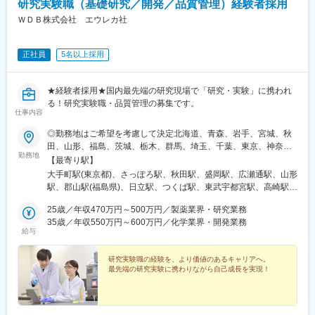
■チームメンバー間でリアルタイムで最新情報を共有するため、急
研究実験職（基礎研究／開発／品質管理）経験者採用
として働くことも可能です。
な休暇や長期休暇にも対応可。
ＷＤＢ株式会社 エウレカ社
■ライフイベントと両立して長く就業出来るように、完全チーム制
変更の範囲：会社の定める業務
や時間単位の有給取得、スーパーフレックスタイム制度を導入し
ております。（原則OJT終了後に適用）
正社員
5名以上採用
【未経験安心の研修制度】
■導入研修(入社後2週間の座学研修)ビジネスマナー、PC操作、薬
★経験者採用★国内最先端の研究現場で「研究・実験」に携われ
機法やGCPなどの関連法、CRC業務に必要な知識やスキルなどを
る！研究実験職・品質管理の募集です。
仕事内容
学びます。各単元毎に専属社員が講義をします。
■OJT研修(社後半年間）：導入研修で学んだことを現場で体験
◎勤務地はご希望を考慮して決定北海道、青森、岩手、宮城、秋
し、応用力を身につけます。
田、山形、福島、茨城、栃木、群馬、埼玉、千葉、東京、神奈
■継続研修：週に1回、最新の治験情報や振り返りを行い、スキル
勤務地
川、新潟、長野、富山、石川、福井、山梨、岐阜、静岡、愛知、
【最寄り駅】
アップを図っていきます。
三重、滋賀、京都、大阪、兵庫、奈良、和歌山、岡山、広島、山
大手町駅(東京都)、さっぽろ駅、秋田駅、盛岡駅、広瀬通駅、山形
口、徳島、香川、愛媛、高知、福岡、佐賀、長崎、熊本、大分、
駅、郡山駅(福島県)、日立駅、つくば駅、東武宇都宮駅、高崎駅、
【お客様先（医療機関）】
宮崎、鹿児島◎勤務地は以下3種類からお選びください・地域限
館林駅、大宮駅(埼玉県)、熊谷駅、川越駅、柏駅、京成千葉駅、五
■医療機関は、全国約30の大学病院、がんセンターなどの大規模
定：ご自宅から90分以内の就業先・エリア限定：下記エリア内の
25歳／年収470万円～500万円／製薬業界・研究業務
井駅、勝どき駅、根津駅、立川北駅、町田駅、川崎駅、みなとみ
病院のみ。■対象疾患はオンコロジー領域（化学療法、免疫療法、
就業先。エリア内での転居を伴う場合あり・全国：全国の中でス
35歳／年収550万円～600万円／化学業界・開発業務
らい駅、平塚駅、新潟駅、春日山駅、甲府駅、沼津駅、静岡駅、
遺伝子治療など）が最も多く、再生医療や医療機器、バイオ医薬
給与
キルや希望業界を考慮した就業先※全国手当2万円/月★エリア限定
第一通り駅、豊田市駅、名古屋駅、地鉄ビル前駅、福井城址大名
品など大規模病院ならではのプロジェクトを深く経験できます。
の区分★東北エリア…青森、岩手、宮城、秋田、山形、福島北関
町駅、あすなろう四日市駅、彦根駅、草津駅(滋賀県)、烏丸駅、茨
東エリア…茨木、栃木、群馬、埼玉、東京南関東エリア…東京、
研究実験職の経験を、より価値のあるキャリアへ。
木駅、千里中央駅(大阪モノレール)、大阪駅、三田駅(兵庫県)、三
【キャリアパス】
最先端の研究実験に携わりながら自己成長を実現！
神奈川、千葉甲信越エリア…山梨、長野、新潟、東京東海エリ
宮・花時計前駅、西神中央駅、明石駅、加古川駅、岡山駅前駅、
■約4～5年後にチームをまとめるチーフやリーダーに任命される
ア…静岡、愛知、岐阜、三重北陸エリア…富山、石川、福井関西
倉敷駅、福山駅、八丁堀駅(広島県)、徳山駅、徳島駅、新居浜駅、
と、チームのプロジェクトの進進管理やメンバーのフォローをし
エリア…滋賀、京都、大阪、兵庫、奈良、和歌山中四国エリア…
小倉駅(福岡県)、天神駅、大分駅、熊本城・市役所前駅、宮崎駅、
ています。更に経験を積み管理職であるマネージャーに任命され
広島、岡山、山口、徳島九州エリア…福岡、佐賀、長崎、熊本、
鹿児島中央駅前駅、東京駅、札幌駅、あおば通駅、上熊谷駅、千