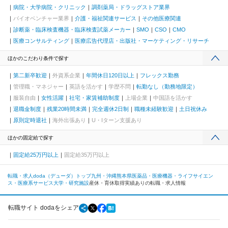
病院・大学病院・クリニック
調剤薬局・ドラッグストア業界
バイオベンチャー業界
介護・福祉関連サービス
その他医療関連
診断薬・臨床検査機器・臨床検査試薬メーカー
SMO
CSO
CMO
医療コンサルティング
医療広告代理店・出版社・マーケティング・リサーチ
ほかのこだわり条件で探す
第二新卒歓迎
外資系企業
年間休日120日以上
フレックス勤務
管理職・マネジャー
英語を活かす
学歴不問
転勤なし（勤務地限定）
服装自由
女性活躍
社宅・家賃補助制度
上場企業
中国語を活かす
退職金制度
残業20時間未満
完全週休2日制
職種未経験歓迎
土日祝休み
原則定時退社
海外出張あり
U・Iターン支援あり
ほかの固定給で探す
固定給25万円以上
固定給35万円以上
転職・求人doda（デューダ）トップ
九州・沖縄
熊本県
医薬品・医療機器・ライフサイエン
ス・医療系サービス
大学・研究施設
産休・育休取得実績ありの転職・求人情報
転職サイト dodaをシェア