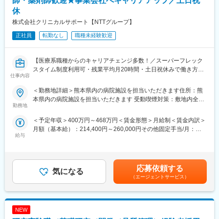
師・薬剤師歓迎★事業会社へキャリアアップ／土日祝
■ライフイベントと両立して長く就業出来るように、完全チーム制
休
や時間単位の有給取得、スーパーフレックスタイム制度を導入し
株式会社クリニカルサポート【NTTグループ】
ております。（原則OJT終了後に適用）
正社員
転勤なし
職種未経験歓迎
【未経験安心の研修制度】
■導入研修(入社後2週間の座学研修)ビジネスマナー、PC操作、薬
機法やGCPなどの関連法、CRC業務に必要な知識やスキルなどを
【医療系職種からのキャリアチェンジ多数！／スーパーフレック
学びます。各単元毎に専属社員が講義をします。
スタイム制度利用可・残業平均月20時間・土日祝休みで働き方◎
■OJT研修(社後半年間）：導入研修で学んだことを現場で体験
仕事内容
／未経験安心の研修体制／ママさんも活躍中！】
し、応用力を身につけます。
＜勤務地詳細＞熊本県内の病院施設を担当いただきます住所：熊
■継続研修：週に1回、最新の治験情報や振り返りを行い、スキル
【はじめに】
本県内の病院施設を担当いただきます 受動喫煙対策：敷地内全面
アップを図っていきます。
大病院を中心とした医療機関内で、患者様や医師、各部門間のコ
勤務地
禁煙変更の範囲：会社の定める事業所
ーディネート（調整）業務を行い、製薬会社と医療機関の架け橋
【お客様先（医療機関）】
＜予定年収＞400万円～468万円＜賃金形態＞月給制＜賃金内訳＞
となり、臨床試験（治験）のスムーズな進行支援をお任せしま
■医療機関は、全国約30の大学病院、がんセンターなどの大規模
月額（基本給）：214,400円～260,000円その他固定手当/月：
す。
給与
病院のみ。■対象疾患はオンコロジー領域（化学療法、免疫療法、
25,000円固定残業手当/月：40,000円（固定残業時間15時間0分/
遺伝子治療など）が最も多く、再生医療や医療機器、バイオ医薬
月）超過した時間外労働の残業手当は追加支給＜月給＞279,400
【CRC=治験コーディネーターとは？】
品など大規模病院ならではのプロジェクトを深く経験できます。
円～325,000円（一律手当を含む）＜昇給有無＞有＜残業手当＞
病院・クリニックを訪問して、患者様や医師や院内スタッフ、さ
有＜給与補足＞■月給制+賞与となります。賞与は年2回です。■優
らに製薬企業との連絡・調整役を担います。また、治験を受けて
応募依頼する
気になる
【キャリアパス】
秀成績者は別途5万円、3万円、1万円/月の報奨金あり■入社5年目
いただく患者様の相談相手となり、じっくり向き合う仕事です。
（エージェントサービス）
■約4～5年後にチームをまとめるチーフやリーダーに任命される
チーフ、500万円（手当込・残業代別）■入社7年目リーダー、550
と、チームのプロジェクトの進進管理やメンバーのフォローをし
万円（手当込・残業代別）■2025年度賞与実績 基本給7.28ヶ月
【働き方◎の就業環境】
ています。更に経験を積み管理職であるマネージャーに任命され
分賃金はあくまでも目安の金額であり、選考を通じて上下する可
■大規模病院では、複数のプロジェクトを受託する為、必ず複数名
るとオフィス全体を管轄します。■社員のキャリアプランに応じ
能性があります。月給(月額)は固定手当を含めた表記です。
NEW
のチームで業務を進めます。
て、マネジメント側ではなく、CRCスペシャリスト（役職無し）