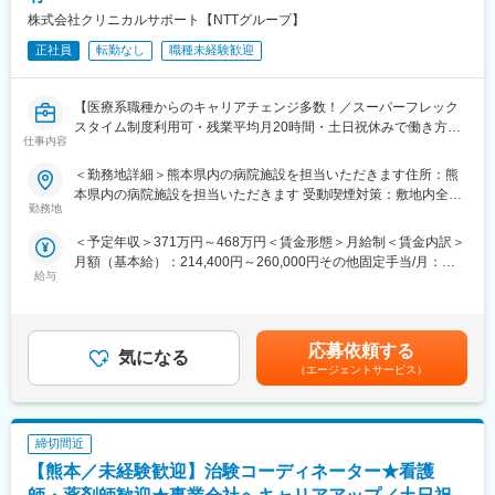
株式会社クリニカルサポート【NTTグループ】
正社員
転勤なし
職種未経験歓迎
【医療系職種からのキャリアチェンジ多数！／スーパーフレック
スタイム制度利用可・残業平均月20時間・土日祝休みで働き方◎
仕事内容
／未経験安心の研修体制／ママさんも活躍中！】
＜勤務地詳細＞熊本県内の病院施設を担当いただきます住所：熊
【はじめに】
本県内の病院施設を担当いただきます 受動喫煙対策：敷地内全面
大病院を中心とした医療機関内で、患者様や医師、各部門間のコ
勤務地
禁煙変更の範囲：会社の定める事業所
ーディネート（調整）業務を行い、製薬会社と医療機関の架け橋
＜予定年収＞371万円～468万円＜賃金形態＞月給制＜賃金内訳＞
となり、臨床試験（治験）のスムーズな進行支援をお任せしま
月額（基本給）：214,400円～260,000円その他固定手当/月：
す。
給与
25,000円固定残業手当/月：40,000円（固定残業時間15時間0分/
月）超過した時間外労働の残業手当は追加支給＜月給＞279,400
【CRC=治験コーディネーターとは？】
円～325,000円（一律手当を含む）＜昇給有無＞有＜残業手当＞
病院・クリニックを訪問して、患者様や医師や院内スタッフ、さ
有＜給与補足＞■月給制+賞与となります。賞与は年2回です。■優
らに製薬企業との連絡・調整役を担います。また、治験を受けて
応募依頼する
気になる
秀成績者は別途5万円、3万円、1万円/月の報奨金あり■入社5年目
いただく患者様の相談相手となり、じっくり向き合う仕事です。
（エージェントサービス）
チーフ、500万円（手当込・残業代別）■入社7年目リーダー、550
万円（手当込・残業代別）■2025年度賞与実績 基本給7.28ヶ月
【働き方◎の就業環境】
分賃金はあくまでも目安の金額であり、選考を通じて上下する可
■大規模病院では、複数のプロジェクトを受託する為、必ず複数名
能性があります。月給(月額)は固定手当を含めた表記です。
締切間近
のチームで業務を進めます。
■チームメンバー間でリアルタイムで最新情報を共有するため、急
【熊本／未経験歓迎】治験コーディネーター★看護
な休暇や長期休暇にも対応可。