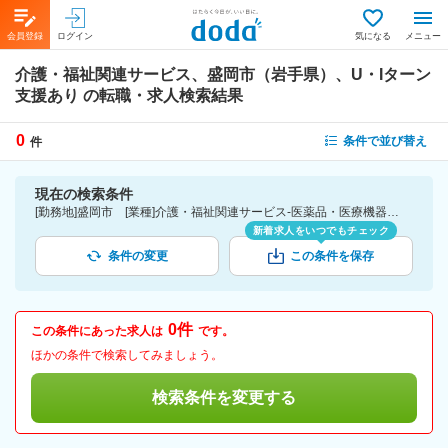
会員登録
ログイン
気になる
メニュー
介護・福祉関連サービス、盛岡市（岩手県）、U・Iターン
支援あり
の転職・求人検索結果
0
条件で並び替え
件
現在の検索条件
[勤務地]盛岡市 [業種]介護・福祉関連サービス-医薬品・医療機器・ライフサイエンス・医療系サービス [詳細条件](待遇・福利厚生)U・Iターン支援あり
新着求人をいつでもチェック
条件の変更
この条件を保存
0件
この条件にあった求人は
です。
ほかの条件で検索してみましょう。
検索条件を変更する