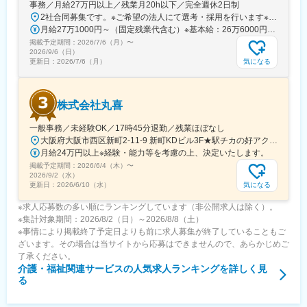
事務／月給27万円以上／残業月20h以下／完全週休2日制
2社合同募集です。※ご希望の法人にて選考・採用を行います※配属先については、入社された法人内でご希望を考慮の上決定します大阪府大阪市北区西天満2-10-2 幸田ビル5階※ウールズプラス株式会社、ヒビオ株式会社ともに上記住所での勤務となります※オフィス内禁煙＜各社共通＞
月給27万1000円～（固定残業代含む）※基本給：26万6000円～※固定残業代は、時間外労働の有無に関わらず月2.45時間分を、一律5000円支給※上記を超える時間外労働分は追加で支給＜各社共通＞
掲載予定期間：
2026/7/6（月）
〜
2026/9/6（日）
気になる
更新日：
2026/7/6（月）
株式会社丸喜
一般事務／未経験OK／17時45分退勤／残業ほぼなし
大阪府大阪市西区新町2-11-9 新町KDビル3F★駅チカの好アクセス！飲食店も豊富な人気エリアです♪★自転車通勤も可能【詳細・交通】■『西大橋駅』より徒歩4分■『西長堀駅』・『四ツ橋駅』より徒歩6分■『阿波座駅』より徒歩9分■『本町駅』・『心斎橋駅』より徒歩11分
月給24万円以上※経験・能力等を考慮の上、決定いたします。
掲載予定期間：
2026/6/4（木）
〜
2026/9/2（水）
気になる
更新日：
2026/6/10（水）
※求人応募数の多い順にランキングしています（非公開求人は除く）。
※集計対象期間：2026/8/2（日）～2026/8/8（土）
※事情により掲載終了予定日よりも前に求人募集が終了していることもご
ざいます。その場合は当サイトから応募はできませんので、あらかじめご
了承ください。
介護・福祉関連サービス
の人気求人ランキングを詳しく見
る