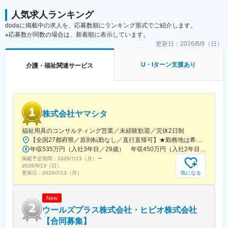
人気求人ランキング
dodaに掲載中の求人を、応募数順にランキング形式でご紹介します。
※応募数が同数の場合は、新着順に表示しています。
更新日：
2026/8/9（日）
U・Iターン支援あり
介護・福祉関連サービス
株式会社ヤマシタ
福祉用具のコンサルティング営業／未経験歓迎／完休2日制
【全国27都府県／原則転勤なし／直行直帰可】★勤務地は希望を考慮★拠点により車通勤OK※充足状況により、ご希望の勤務地での募集が終了している場合があります。※転居を伴う転勤の有無は、半年ごとに希望を伺い、選択いただけます。■東北■・宮城県（仙台市）■関東■・東京都（東京23区など）・神奈川県（横浜市など）・埼玉県（さいたま市など）・千葉県（千葉市など）・茨城県（水戸市）・栃木県（宇都宮市／足利市）・群馬県（前橋市）■東海■・愛知県（名古屋市／豊田市／豊橋市／小牧市）・静岡県（静岡市／浜松市／沼津市／焼津市／富士市）・岐阜県（岐阜市）・三重県（四日市市）■信越・北陸■・長野県（長野市）・山梨県（甲府市）・石川県（金沢市）・富山県（富山市）・福井県（福井市）■関西■・大阪府・兵庫県（神戸市／尼崎市／姫路市）・京都府（京都市）・奈良県（奈良市／天理市）・滋賀県（大津市／彦根市）・和歌山県（和歌山市／田辺市）■中国■・広島県（広島市）・岡山県（岡山市）■四国■・香川県（高松市）■九州■・福岡県（福岡市）
年収535万円（入社3年目／29歳） 年収450万円（入社2年目／26歳）
掲載予定期間：
2026/7/13（月）
〜
2026/9/13（日）
気になる
更新日：
2026/7/13（月）
New
ウールズプラス株式会社・ヒビオ株式会社
【合同募集】