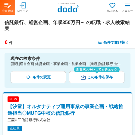
会員登録
ログイン
気になる
メニュー
信託銀行、経営企画、年収350万円～
の転職・求人検索結
果
6
条件で並び替え
件
現在の検索条件
[職種]経営企画-経営企画・事業企画・営業企画 [業種]信託銀行-金融業界 [年収]350万円～
新着求人をいつでもチェック
条件の変更
この条件を保存
NEW
【汐留】オルタナティブ運用事業の事業企画・戦略推
進担当◇MUFG中核の信託銀行
三菱UFJ信託銀行株式会社
正社員