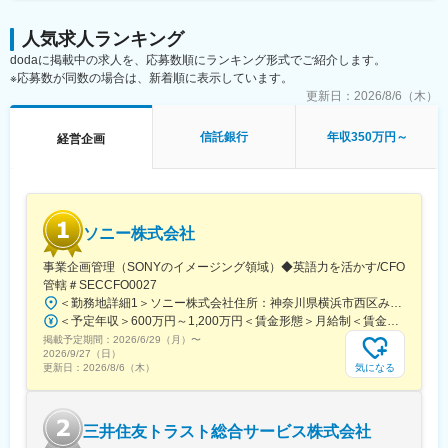
業以外や年金以外のアセットマネジメント業務に携わる部署への
異動の可能性もあります。またチャレンジする気持ちがあれば、
人気求人ランキング
海外への赴任やアセットマネジメント業務以外の領域に異動でき
dodaに掲載中の求人を、応募数順にランキング形式でご紹介します。
る可能性もあります。
※応募数が同数の場合は、新着順に表示しています。
■求める人物像
更新日：
2026/8/6（木）
・不確実性を有するマーケットに興味を持ち、お客さまへのソリ
ューション提供に意欲を有する人材
信託銀行
年収350万円～
経営企画
・お客さまのニーズを把握し、ディスカッションできる人材
・社内の各部署と円滑なコミュニケーションを図ることができる
人材
■当社の特徴
ソニー株式会社
みずほ信託銀行はみずほフィナンシャルグループの一員として、
グループ各社と連携したワンストップの高度なサービスを提供す
事業企画管理（SONYのイメージング領域）◆英語力を活かす/CFO
ることで、皆さまに高い評価をいただいております。
管轄＃SECCFO0027
常にマーケットに受け入れられる商品開発や、国内外を問わずお
＜勤務地詳細1＞ソニー株式会社住所：神奈川県横浜市西区みなとみらい5-1-1 受動喫煙対策：屋内全面禁煙＜勤務地詳細2＞ソニーシティ大崎住所：東京都品川区大崎2-10-1 勤務地最寄駅：JR線／大崎駅受動喫煙対策：屋内全面禁煙変更の範囲：会社の定める事業所（リモートワーク含む）
客さまの幅広い金融ニーズへ的確かつ
＜予定年収＞600万円～1,200万円＜賃金形態＞月給制＜賃金内訳＞月額（基本給）：350,000円～500,000円＜月給＞350,000円～500,000円＜昇給有無＞有＜残業手当＞有＜給与補足＞※年収は経験や能力を考慮の上、当社規定により決定します。賃金はあくまでも目安の金額であり、選考を通じて上下する可能性があります。月給(月額)は固定手当を含めた表記です。
スピーディにお応えすることで、お客さまや経済・社会の豊かな
掲載予定期間：
2026/6/29（月）
〜
未来につなげてまいります。
2026/9/27（日）
気になる
更新日：
2026/8/6（木）
変更の範囲：会社の定める業務
三井住友トラスト総合サービス株式会社