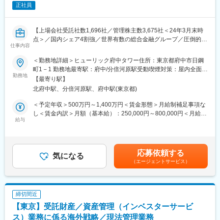
正社員
■就業環境について：
・勤務地：本店 東京都千代田区丸の内
・リモート体制：業務管理部全体平均では約50～60%程度のリモ
【上場会社受託社数1,696社／管理株主数3,675社＜24年3月末時
ート勤務
点＞／国内シェア4割強／世界有数の総合金融グループ／圧倒的顧
・残業時間：月残業20～30時間程度
仕事内容
客基盤】
※上記個人差・繁閑差あり
＜勤務地詳細＞ヒューリック府中タワー住所：東京都府中市日鋼
■業務内容
町1－1 勤務地最寄駅：府中/分倍河原駅受動喫煙対策：屋内全面禁
■社風：
弊社の個人株主・投資家専門コンサルタントとして、弊社顧客に
勤務地
煙変更の範囲：当社の全国の拠点（海外含む）
・従業員数が売上高の割に少ないため、他の部署や事業部との繋
【最寄り駅】
主に以下業務を担当いただきます。
がりが多く、裁量権も持ちやすい環境です。
北府中駅、分倍河原駅、府中駅(東京都)
※弊社営業部署からの案件相談・依頼に基づいて、コンサルタント
・また、経営層とも距離が近いため、より上流の業務に関わりや
として個別の案件を遂行いただきます。
＜予定年収＞500万円～1,400万円＜賃金形態＞月給制補足事項な
すいのも魅力です。
【主な業務】
し＜賃金内訳＞月額（基本給）：250,000円～800,000円＜月給＞
・顧客の株主名簿分析/課題抽出
給与
250,000円～800,000円＜昇給有無＞有＜残業手当＞有＜給与補足
■三井住友信託銀行社について：
・個人株主向けアンケートの実施支援/結果分析および報告
＞■昇給：年1回■賞与：年2回※前職・経験を考慮の上、同社規定
・信託機能と銀行機能を融合した国内唯一の専業信託銀行です。
・個人投資家への認知度向上サポート
により決定いたします。※賃金はあくまでも目安の金額であり、選
信託・銀行二つの機能を持つからこそ、幅広い事業を展開してお
・株主総会時使用の事業報告動画制作支援
考を通じて上下する可能性があります。賃金はあくまでも目安の
り、活躍の場が広い環境となります。
応募依頼する
【業務の特徴】
気になる
金額であり、選考を通じて上下する可能性があります。月給(月額)
・220兆円を超える資産を顧客から託され、その金額（資産管理
（エージェントサービス）
・アンケート結果の分析や報告等を通して、上場企業の個人向け
は固定手当を含めた表記です。
残高）は国内金融機関の中でもトップクラスです。2021年度の日
株主・投資家向け施策・広報（SR/IR）に関する専門的な知識を習
本の国家予算が約105兆円となりますので、とても大きなスケー
得することができます。
ルでお客様へ貢献しております。
・顧客部署は経営に近い層が多く、時には社長あてにプレゼンを
締切間近
行っていただく場合もあります。
変更の範囲：会社の定める業務
【東京】受託財産／資産管理（インベスターサービ
■募集背景
ス）業務に係る海外戦略／現法管理業務