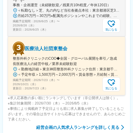
事務・企画運営（未経験歓迎／残業月10h程度／年休120日）
＜転勤なし＞芝、丸の内など当社各拠点本社：東京都港区芝3-33-1 三井住友信託銀行芝ビル丸の内事業所：東京都千代田区丸の内1-4-1受動喫煙対策：屋内全面禁煙
月給25万円～30万円※配属先ポジションやこれまでの経験、スキルなどを考慮して決定します※残業代は別途支給【年収例】年収439万円／入社3年目／月給27万9000円+賞与【将来役職登用となった際の年収例】（モデルケース）・チーム長／559万円～696万円（月給+賞与）※成果次第でさらなる年収UPも可能です
掲載予定期間：
2026/6/25（木）
〜
2026/8/26（水）
気になる
更新日：
2026/6/25（木）
医療法人社団東整会
整形外科クリニックのCOO◆全国・グローバル展開を牽引／急成
長医療法人の経営中核／業界未経験歓迎
＜勤務地詳細＞東京神田整形外科クリニック住所：東京都千代田区鍛冶町2丁目8-6 メディカルプライム神田3F勤務地最寄駅：JR山手線／神田駅受動喫煙対策：屋内全面禁煙変更の範囲：会社の定める事業所
＜予定年収＞1,500万円～2,000万円＜賃金形態＞月給制＜賃金内訳＞月額（基本給）：1,200,000円～1,500,000円＜月給＞1,200,000円～1,500,000円＜昇給有無＞有＜残業手当＞有＜給与補足＞※経験やスキルを考慮して決定します。■昇給：年1回■賞与：年2回賃金はあくまでも目安の金額であり、選考を通じて上下する可能性があります。月給(月額)は固定手当を含めた表記です。
掲載予定期間：
2026/7/23（木）
〜
2026/10/21（水）
気になる
更新日：
2026/7/23（木）
※求人応募数の多い順にランキングしています（非公開求人は除く）。
※集計対象期間：2026/7/30（木）～2026/8/5（水）
※事情により掲載終了予定日よりも前に求人募集が終了していることもご
ざいます。その場合は当サイトから応募はできませんので、あらかじめご
了承ください。
経営企画
の人気求人ランキングを詳しく見る