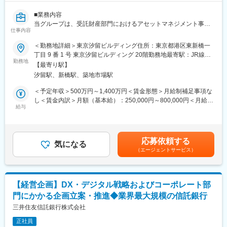
■業務内容
当グループは、受託財産部門におけるアセットマネジメント事業
仕事内容
の事業企画部署として、オルタナティブ運用領域の成長戦略をリ
ードしています。
＜勤務地詳細＞東京汐留ビルディング住所：東京都港区東新橋一
近年、国内においてもオルタナティブ投資への注目が急速に高ま
丁目 9 番 1 号 東京汐留ビルディング 20階勤務地最寄駅：JR線／
っており、当社においても今後の成長を牽引する重点領域とし
勤務地
新橋駅受動喫煙対策：敷地内全面禁煙変更の範囲：会社の定める
【最寄り駅】
て、取組みを一層強化しています。
事業所（リモートワーク含む）
汐留駅、新橋駅、築地市場駅
当グループでは、「不動産」「インフラ」「プライベートデッ
ト」を主要投資対象とするインハウス運用ビジネスについて、戦
＜予定年収＞500万円～1,400万円＜賃金形態＞月給制補足事項な
略立案から推進までを一貫して担っています。単なる企画業務に
し＜賃金内訳＞月額（基本給）：250,000円～800,000円＜月給＞
とどまらず、事業成長に直結する施策を自ら設計し、現場と一体
給与
250,000円～800,000円＜昇給有無＞有＜残業手当＞有＜給与補足
となって実行していくことがミッションです。
＞■前職・経験を考慮の上、当社規定により決定いたします。■昇
給：年1回、■賞与：年2回賃金はあくまでも目安の金額であり、
■業務詳細：
選考を通じて上下する可能性があります。月給(月額)は固定手当を
応募依頼する
具体的には、各運用部署および販売部署と連携しながら、収益目
気になる
含めた表記です。
（エージェントサービス）
標の設定や進捗管理（KPIマネジメント）を行うとともに、現場で
発生する課題やボトルネックの解消に向けた施策を企画・実行し
ます。
【経営企画】DX・デジタル戦略およびコーポレート部
さらに、組織体制や業務プロセスの高度化、社内ルールの整備、
門にかかる企画立案・推進◆業界最大規模の信託銀行
事業買収を含む新たなビジネススキームの構築など、事業基盤の
強化にも幅広く携わります。
三井住友信託銀行株式会社
正社員
■業務の位置付け・期待値