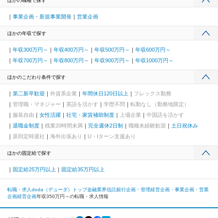
ほかの職種で探す
事業企画・新規事業開発
営業企画
ほかの年収で探す
年収300万円～
年収400万円～
年収500万円～
年収600万円～
年収700万円～
年収800万円～
年収900万円～
年収1000万円～
ほかのこだわり条件で探す
第二新卒歓迎
外資系企業
年間休日120日以上
フレックス勤務
管理職・マネジャー
英語を活かす
学歴不問
転勤なし（勤務地限定）
服装自由
女性活躍
社宅・家賃補助制度
上場企業
中国語を活かす
退職金制度
残業20時間未満
完全週休2日制
職種未経験歓迎
土日祝休み
原則定時退社
海外出張あり
U・Iターン支援あり
ほかの固定給で探す
固定給25万円以上
固定給35万円以上
転職・求人doda（デューダ）トップ
金融業界
信託銀行
企画・管理
経営企画・事業企画・営業
企画
経営企画
年収350万円～の転職・求人情報