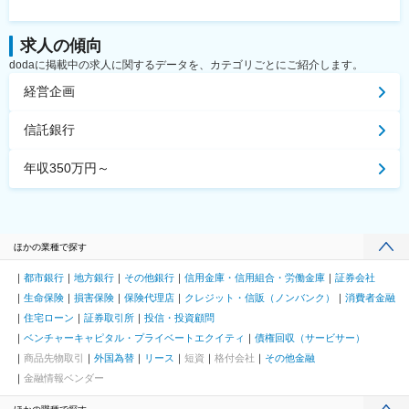
求人の傾向
dodaに掲載中の求人に関するデータを、カテゴリごとにご紹介します。
経営企画
信託銀行
年収350万円～
ほかの業種で探す
都市銀行
地方銀行
その他銀行
信用金庫・信用組合・労働金庫
証券会社
生命保険
損害保険
保険代理店
クレジット・信販（ノンバンク）
消費者金融
住宅ローン
証券取引所
投信・投資顧問
ベンチャーキャピタル・プライベートエクイティ
債権回収（サービサー）
商品先物取引
外国為替
リース
短資
格付会社
その他金融
金融情報ベンダー