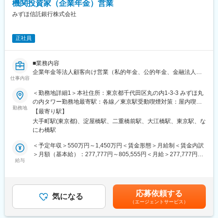
機関投資家（企業年金）営業
MUFGの国内随一の圧倒的な顧客基盤に対して高い付加価値を生
品企画等、幅広い領域を有しており、入社後他の業務へのキャリ
み出し続けることで更なる成長を目指しています。
みずほ信託銀行株式会社
アへトライすることも可能です。
◎足許では高度な専門性発揮を担える人材に焦点を当てた人事制
度への改定を行い、主軸となる事業領域を中心に即戦力としての
正社員
キャリア採用を拡大しております。
変更の範囲：当社業務全般
◎またワークライフバランスの実現に向けて、ライブウィークと
呼ぶ「半期毎の5営業日連続休暇」取得を強く奨励し、加えて効率
■業務内容
的・魅力的な職場作りを目指した「スマートワーク」推進による
企業年金等法人顧客向け営業（私的年金、公的年金、金融法人、
社内業務改革にも常に取り組んでおります。
仕事内容
学校法人等）
・ポートフォリオやプロダクトなど運用に係る説明・ソリューシ
変更の範囲：当社業務全般
＜勤務地詳細1＞本社住所：東京都千代田区丸の内1-3-3 みずほ丸
ョン提案
の内タワー勤務地最寄駅：各線／東京駅受動喫煙対策：屋内喫煙
・年金および退職金制度の新規設立・見直し提案
勤務地
可能場所あり＜勤務地詳細2＞大阪年金営業部住所：大阪府大阪市
【最寄り駅】
・Webを活用した営業やマーケティング（DX）の推進
中央区北浜3-6-22 淀屋橋ステーションワン勤務地最寄駅：地下
大手町駅(東京都)、淀屋橋駅、二重橋前駅、大江橋駅、東京駅、な
鉄・御堂筋線／淀屋橋駅受動喫煙対策：敷地内全面禁煙変更の範
にわ橋駅
■配属部署
囲：会社の定める事業所（リモートワーク含む）
年金営業第一部～第三部(東日本)、大阪年金営業部（西日本）のい
＜予定年収＞550万円～1,450万円＜賃金形態＞月給制＜賃金内訳
ずれか（各部20~24名）
＞月額（基本給）：277,777円～805,555円＜月給＞277,777円～
給与
805,555円＜昇給有無＞有＜残業手当＞有＜給与補足＞※上記はあ
■教育体制
くまで目安であり、月給は能力・適性等を考慮し、当行の規定に
入社後は1週間程度の座学研修を行い、その後現場部署に配属とな
より決定いたします。※上記予定年収は残業手当を含みます。賃金
ります。
はあくまでも目安の金額であり、選考を通じて上下する可能性が
応募依頼する
気になる
あります。月給(月額)は固定手当を含めた表記です。
（エージェントサービス）
■キャリアパス
入口は年金営業（法人向け）ですが、ご自身の希望等を基に、営