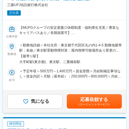
企業間の株式持ち合いの解消や新NISA制度の開始に伴い、個人株
三菱UFJ信託銀行株式会社
主・投資家領域への関心が高まり、顧客からの相談や問い合わせ
正社員
が増加しています。顧客ニーズに応える体制強化のため、弊社で
コンサルを担っていただける方を募集しています。
【MUFGグループの安定基盤◎休暇制度・福利厚生充実／豊富な
■事業環境
キャリアパスあり／長期就業可】
（1）個人投資家による長期保有は、株価の下支えや企業の安定的
仕事内容
■担当業務：
な成長に貢献します。
資産管理（インベスターサービス）業務に係る海外現法の経営管
（2）株式の持ち合い解消が進む中、個人投資家は取引量（出来
＜勤務地詳細＞本社住所：東京都千代田区丸の内1-4-5 勤務地最寄
理・新規事業企画・営業推進支援・M&A業務（投資先発掘、買収
高）を増やす「プレイヤー」として機能し、市場での存在感を高
駅：各線／東京駅受動喫煙対策：屋内喫煙可能場所あり変更の範
交渉、エクセキューション、インテグレーション）。Tokyo、
勤務地
めます。
囲：当社の全国の拠点（海外含む）
【最寄り駅】
NewYork、London、Singapore、Cayman等でグローバルに業務
（3）アクティビスト（物言う株主）の活動が活発化する中、個人
大手町駅(東京都)、東京駅、二重橋前駅
展開しており、将来的に海外での勤務可能性有
株主を増やすことで、議決権を分散させ、与党株主増加につなげ
る狙いがあります。
＜予定年収＞500万円～1,400万円＜賃金形態＞月給制補足事項な
■業務の魅力：
し＜賃金内訳＞月額（基本給）：250,000円～800,000円＜月給＞
MUFGの成長戦略に位置付けられているグローバルインベスター
給与
■入社後の配属先の上司
250,000円～800,000円＜昇給有無＞有＜残業手当＞有＜給与補足
サービス事業は、投資家等のビジネスをサポートをする事業とし
直属の上司はキャリア採用により入社後、コンサルタント業務を
＞■前職・経験を考慮の上、同社規定により決定いたします。■昇
て資産管理業務に加え、ファンドファイナンス、ファンド為替と
経て、当業務/領域の課長になっています。キャリア採用後のご本
給：年1回、■賞与：年2回賃金はあくまでも目安の金額であり、
いった高付加価値業務の提供を進めています。更なる成長拡大に
人の意欲やご活躍により、管理職を目指していただけるポストで
選考を通じて上下する可能性があります。賃金はあくまでも目安
応募依頼する
向け、引き続き、新規事業戦略立案など積極展開を進め、世界ト
気になる
す。
の金額であり、選考を通じて上下する可能性があります。月給(月
（エージェントサービス）
ップレベルの事業拡大・強化を進めています。
額)は固定手当を含めた表記です。
■採用後のキャリア
■企業としての特徴：
弊社は、当コンサルタント業務のほか、顧客の株主名簿管理業務
◎MUFGの中核を担う信託銀行として、高度かつ幅広い専門性を
全般をサポートしています。名簿管理業務における事務やシステ
締切間近
お客様へ提供。Fintech等による金融の変革の中においても、
ム企画のほか、機関投資家や会社法務領域のコンサル、営業、商