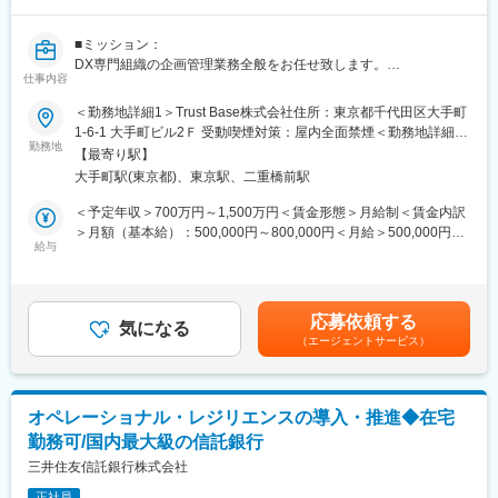
本業務の大きな特徴は、オルタナティブ運用事業全体を俯瞰する
立場にあることです。商品企画、投資案件のソーシング、投資判
■ミッション：
断、運用管理、投資家向け販売といった一連のプロセスを横断的
DX専門組織の企画管理業務全般をお任せ致します。
に捉え、それぞれを有機的に結び付けることで、事業全体の最適
仕事内容
※企画管理業務：経営企画・人事・総務・経理業務を含む)及びそ
化・高度化を図ります。
れに付随する庶務業務を担当するポジションです。
＜勤務地詳細1＞Trust Base株式会社住所：東京都千代田区大手町
1-6-1 大手町ビル2Ｆ 受動喫煙対策：屋内全面禁煙＜勤務地詳細2
そのため、本業務を通じて、個別アセットにとどまらないオルタ
■業務内容：
勤務地
＞本社住所：東京都千代田区丸の内1-4-1 三井住友信託銀行本店ビ
ナティブ運用全般の知見と、アセットマネジメントビジネス全体
【最寄り駅】
＜企画管理業務の一例＞
ル勤務地最寄駅：各線／東京駅受動喫煙対策：屋内全面禁煙変更
を捉える視座を体系的に身に付けられる点が大きな魅力です。
大手町駅(東京都)、東京駅、二重橋前駅
・デジタル戦略および当社コーポレート部門にかかる企画立案・
の範囲：会社の定める事業所（リモートワーク含む）
推進
＜予定年収＞700万円～1,500万円＜賃金形態＞月給制＜賃金内訳
また、MUFGという国内最大級の金融グループの一員として、グ
・競合企業の調査・分析
＞月額（基本給）：500,000円～800,000円＜月給＞500,000円～
ループ各社と連携し、ときには経営層を巻き込んだプロジェクト
・Microsoft officeを利用した社内資料作成(PPT、Word、Excel)
給与
800,000円＜昇給有無＞有＜残業手当＞有＜給与補足＞■上記年収
を推進します。
・社内外各種会議体のファシリテート
はあくまで目安の提示であり、前職・経験を考慮の上、同行規定
・部内で取り扱っているプロジェクトの進捗管理
により決定いたします。■賞与2回■管理職の場合、残業手当は付
銀行・信託・証券などグループ各社が持つ国内外の多様な機能や
・プロジェクトの参画・サポート
与されません。賃金はあくまでも目安の金額であり、選考を通じ
ネットワークを活用しながら、これまでにないビジネスモデルや
応募依頼する
・当社業務に関連する法令および諸制度にかかる社内体制の整備
気になる
て上下する可能性があります。月給(月額)は固定手当を含めた表記
商品提供体制の構築に関与できるスケールの大きな業務です。
（エージェントサービス）
・人材育成、組織開発、採用に関する企画立案・推進
です。
その過程で早い段階から個別テーマを担当し、主体的に企画・推
＜総務・経理業務の一例＞
進に関与いただくことを想定しています。将来的には、自ら課題
・組織運営ルールの制定
を設定し、関係者を巻き込みながら施策を推進することで、事業
オペレーショナル・レジリエンスの導入・推進◆在宅
・事務フローの構築
成長を牽引する役割を担っていただくことを期待しています。
勤務可/国内最大級の信託銀行
・労基署、税務署等への各種届出
・登記手続き（司法書士とのやりとりなど）
三井住友信託銀行株式会社
変更の範囲：当社業務全般
・財務計画の策定
正社員