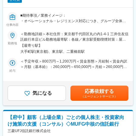
・予算管理
・決算対応（税理士・会計士とのやりとりなど）
・その他、スタートアップ企業ならではの広範囲にわたる対応
■期待事項／業務イメージ：
・オペレーショナル・レジリエンス対応につき、グループ全体の
■デジタル化について：
仕事内容
統括部署としての計画の策定、企画・推進
信託銀行ならではの多種多様な顧客や独自に収集したデータを保
・オペレーショナル・レジリエンスへの対応、特に国内の対応は
＜勤務地詳細＞本社住所：東京都千代田区丸の内1-4-1 三井住友信
有する同社は急速に進化するデジタル領域において、デジタル変
今後本格化する見込みです。バーゼル銀行監督委員会の諸原則、
託銀行本店ビル勤務地最寄駅：各線／東京駅受動喫煙対策：屋内
革への取り組みは最も重要な経営戦略の一つであると考えていま
BCPやRRPなどの既存の枠組み、諸外国の動向などを総合的に考
勤務地
全面禁煙変更の範囲：会社の定める事業所（リモートワーク含
す。
【最寄り駅】
慮しつつ、当社グループの特に国内対応を担っていただきます
む）
大手町駅(東京都)、東京駅、二重橋前駅
【変更の範囲：会社の定める業務】
■三井住友信託銀行の特徴：
＜予定年収＞800万円～1,200万円＜賃金形態＞月給制＜賃金内訳
当社は専業信託"The Trust Bank"ならではの多彩な機能を顧客起点
■業務管理部について：
＞月額（基本給）：260,000円～650,000円＜月給＞260,000円～
で組み合わせ、トータルソリューションを提供しています。他メ
・業務管理部は、2021年4月の改組で、現在のIT統括部とリスク
給与
650,000円＜昇給有無＞有＜残業手当＞有＜給与補足＞■上記年収
ガバンクとは一線を画し、銀行ビジネスと信託関連ビジネスの融
統括部から機能の一部を切り出して誕生した部です。
はあくまで目安の提示であり、前職・経験を考慮の上、同行規定
合ビジネスモデルを構築しています。そのため、高い手数料収益
・業務管理部は、ホールディングス/三井住友信託銀行とミラー組
により決定いたします。■月額最低保証給は学部卒の初任給を記
比率を誇り、マイナス金利で体力が厳しくなると言われる市況感
織で、業務分掌としては以下です
載。■管理職の場合、残業手当は付与されません。賃金はあくまで
であっても、強固な経営体制を維持できています。
応募依頼する
（1）業務品質の高度化 （業務改善・業務効率化）
気になる
も目安の金額であり、選考を通じて上下する可能性があります。
（エージェントサービス）
（2）オペリスクの統括
月給(月額)は固定手当を含めた表記です。
変更の範囲：会社の定める業務
（3）データガバナンス（現状はRDA諸原則対応が中心）
■組織構成：
【府中】顧客（上場企業）ごとの個人株主・投資家向
・部内には企画、品質管理業務、データガバナンス、信託業務、
け施策の支援（コンサル）◇MUFG中核の信託銀行
事務リスク管理、オペリスク業務の６チームがあります。
・総勢 43 名(2022/11 時点)※うちキャリア入社7名、男25：女18
三菱UFJ信託銀行株式会社