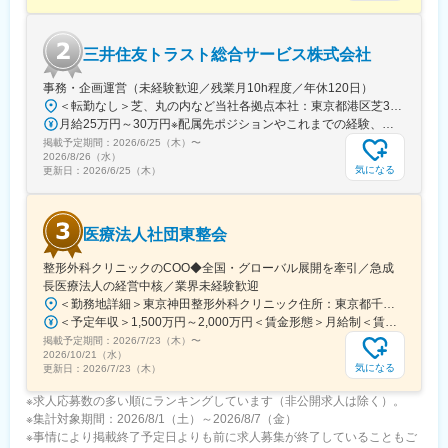
三井住友トラスト総合サービス株式会社
事務・企画運営（未経験歓迎／残業月10h程度／年休120日）
＜転勤なし＞芝、丸の内など当社各拠点本社：東京都港区芝3-33-1 三井住友信託銀行芝ビル丸の内事業所：東京都千代田区丸の内1-4-1受動喫煙対策：屋内全面禁煙
月給25万円～30万円※配属先ポジションやこれまでの経験、スキルなどを考慮して決定します※残業代は別途支給【年収例】年収439万円／入社3年目／月給27万9000円+賞与【将来役職登用となった際の年収例】（モデルケース）・チーム長／559万円～696万円（月給+賞与）※成果次第でさらなる年収UPも可能です
掲載予定期間：
2026/6/25（木）
〜
2026/8/26（水）
気になる
更新日：
2026/6/25（木）
医療法人社団東整会
整形外科クリニックのCOO◆全国・グローバル展開を牽引／急成
長医療法人の経営中核／業界未経験歓迎
＜勤務地詳細＞東京神田整形外科クリニック住所：東京都千代田区鍛冶町2丁目8-6 メディカルプライム神田3F勤務地最寄駅：JR山手線／神田駅受動喫煙対策：屋内全面禁煙変更の範囲：会社の定める事業所
＜予定年収＞1,500万円～2,000万円＜賃金形態＞月給制＜賃金内訳＞月額（基本給）：1,200,000円～1,500,000円＜月給＞1,200,000円～1,500,000円＜昇給有無＞有＜残業手当＞有＜給与補足＞※経験やスキルを考慮して決定します。■昇給：年1回■賞与：年2回賃金はあくまでも目安の金額であり、選考を通じて上下する可能性があります。月給(月額)は固定手当を含めた表記です。
掲載予定期間：
2026/7/23（木）
〜
2026/10/21（水）
気になる
更新日：
2026/7/23（木）
※求人応募数の多い順にランキングしています（非公開求人は除く）。
※集計対象期間：2026/8/1（土）～2026/8/7（金）
※事情により掲載終了予定日よりも前に求人募集が終了していることもご