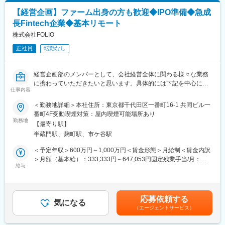
ます。
【経営企画】ファーム出身の方も歓迎◆IPO準備◆急成
・経営トップに近いため、経営との直接議論を通じ「やりたいこ
長Fintech企業◆基本リモート
と」をスムーズに実現しやすい立場です。
・管理職を含め他社・異業種出身の様々なバックグラウンドのメ
株式会社FOLIO
ンバーが在籍しており、自由に意見を交わせる環境です。
正社員
転勤なし
・MUFGの中核証券として、銀行・信託ほか多様なグループ会社
の機能や知見を活用できます。
・ご本人の希望によっては、管理職登用や、当部で経験を積んだ
経営企画部のメンバーとして、会社経営全体に関わる様々な業務
上での他部門への異動も可能です（担当者としてご入社され、当
に携わっていただきたいと思います。具体的には下記を中心に検
部の管理職に就いているメンバーも多数）。
仕事内容
討をしておりますが、それ以外にも会社全体の成長に関わる様々
な業務やプロジェクトについて担当いただきます。現在、IPO実現
＜勤務地詳細＞本社住所：東京都千代田区一番町16-1 共同ビル一
■働き方：
に向けた準備を進めており、これに関わる業務にも関わっていた
番町4F受動喫煙対策：屋内喫煙可能場所あり
働き方改革のもと、原則、完全週休2日を徹底しており、休日勤務
だくことを想定しております。IPOという企業の重要なイベントに
勤務地
や深夜残業は非常に限定的です。
【最寄り駅】
対し、会社全体を見る経営企画の立場で推進してゆけるチャレン
半蔵門駅、麹町駅、市ケ谷駅
ジングなポジションです。
■当社の強み：
＜予定年収＞600万円～1,000万円＜賃金形態＞月給制＜賃金内訳
世界的にも信頼の厚いMUFGの中核総合証券会社であり、加え
■業務内容：
＞月額（基本給）：333,333円～647,053円固定残業手当/月：
て、世界トップレベルの情報力と商品力を誇るモルガン・スタン
・事業計画の立案、計画達成のための事業推進、予実のトラッキ
給与
100,000円～186,280円（固定残業時間40時間0分/月）超過した時
レーとのジョイントベンチャーです。さらに、合併を繰り返しな
ング
間外労働の残業手当は追加支給＜月給＞433,333円～833,333円
がら成長してきた当社には、変化に対する柔軟性と人材の多様性
・新規事業の立案・推進 ・組織再編など、会社全体に係る施策の
（一律手当を含む）＜昇給有無＞有＜残業手当＞有＜給与補足＞
があります。
立案・実行
スキル・経験・能力に応じて決定します賃金はあくまでも目安の
また、証券会社に求められている、世界レベルのリスク管理能力
応募依頼する
・事業提携先の検討・交渉
気になる
金額であり、選考を通じて上下する可能性があります。月給(月額)
については、すでにその構築を終えました。次のステップに踏み
（エージェントサービス）
・資金調達・投資家対応
は固定手当を含めた表記です。
出し、業界を質・量ともにリードするリーディングカンパニーを
・IPO準備に携わる業務全般
めざします。