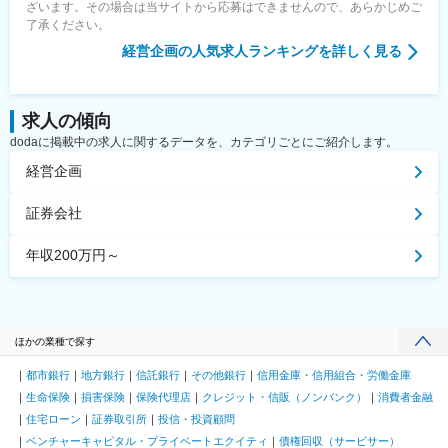
ざいます。その場合は当サイトから応募はできませんので、あらかじめご
了承ください。
経営企画
の人気求人ランキングを詳しく見る
求人の傾向
dodaに掲載中の求人に関するデータを、カテゴリごとにご紹介します。
経営企画
証券会社
年収200万円～
ほかの業種で探す
都市銀行
地方銀行
信託銀行
その他銀行
信用金庫・信用組合・労働金庫
生命保険
損害保険
保険代理店
クレジット・信販（ノンバンク）
消費者金融
住宅ローン
証券取引所
投信・投資顧問
ベンチャーキャピタル・プライベートエクイティ
債権回収（サービサー）