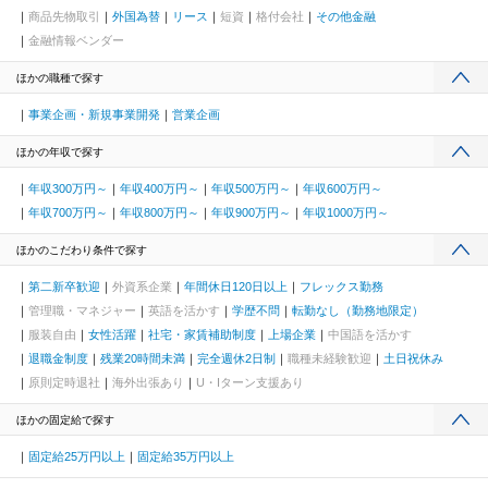
商品先物取引
外国為替
リース
短資
格付会社
その他金融
金融情報ベンダー
ほかの職種で探す
事業企画・新規事業開発
営業企画
ほかの年収で探す
年収300万円～
年収400万円～
年収500万円～
年収600万円～
年収700万円～
年収800万円～
年収900万円～
年収1000万円～
ほかのこだわり条件で探す
第二新卒歓迎
外資系企業
年間休日120日以上
フレックス勤務
管理職・マネジャー
英語を活かす
学歴不問
転勤なし（勤務地限定）
服装自由
女性活躍
社宅・家賃補助制度
上場企業
中国語を活かす
退職金制度
残業20時間未満
完全週休2日制
職種未経験歓迎
土日祝休み
原則定時退社
海外出張あり
U・Iターン支援あり
ほかの固定給で探す
固定給25万円以上
固定給35万円以上