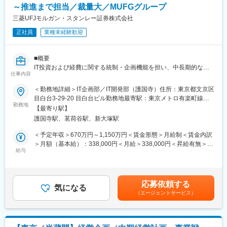
～推進まで担当／裁量大／MUFGグループ
■経営企画領域
三菱UFJモルガン・スタンレー証券株式会社
・中期経営計画の数値モデル構築・更新
正社員
業種未経験歓迎
・事業の進捗(予実)整理、KPI管理
・各事業施策のマイルストーン管理、効果検証
・経営会議・取締役会向け資料作成
■概要
IT投資および経費に関する統制・企画機能を担い、中長期的な投
※配属先は、選考過程でのご経験・志向と当社ニーズを踏まえて決
仕事内容
資計画の策定と全体最適の実現に寄与いただくポジションです。
定します。
個別案件の実行ではなく、投資全体を俯瞰した計画設計および管
＜勤務地詳細＞IT企画部／IT開発部（護国寺）住所：東京都文京区
理高度化を通じて、IT戦略を数値面から支えていただきます。
目白台3-29-20 目白台ビル勤務地最寄駅：東京メトロ有楽町線／
【組織構成】
勤務地
護国寺駅受動喫煙対策：敷地内全面禁煙変更の範囲：会社の定め
配属先は経営戦略本部を予定しております。
【最寄り駅】
■職務内容
る事業所（リモートワーク含む）
経営戦略本部長1名／メンバー7名
護国寺駅、茗荷谷駅、新大塚駅
IT投資・経費に関する企画・統制業務を中心にご担当いただきま
す。
＜予定年収＞670万円～1,150万円＜賃金形態＞月給制＜賃金内訳
【魅力】
・IT投資・経費に関する中長期計画の策定および全体方針の設計
＞月額（基本給）：338,000円＜月給＞338,000円＜昇給有無＞有
・東証グロース上場会社での事業開発・経営管理業務を経験でき
・投資配分の検討および優先順位付けに関する企画業務
給与
＜残業手当＞有＜給与補足＞※経験、能力等を考慮の上当社規程に
る
・各施策における承認プロセス設計および決裁支援
より決定いたします。※想定年収には月30時間相当の残業代を含
・創業メンバーとの距離の近さ
・投資状況のモニタリングおよび分析レポートの作成
んだ金額を記載しています。■賞与：年一回（6月支給、12月に一
・数字を管理するだけでなく数字を作る過程に積極的に寄与し、
・支出構造の可視化および管理手法の高度化検討
部前払）■昇給：年1回（10月）賃金はあくまでも目安の金額であ
戦略を描く側で業務ができる
応募依頼する
・ガバナンス強化に向けたルール整備・統制設計
気になる
り、選考を通じて上下する可能性があります。月給(月額)は固定手
（エージェントサービス）
当を含めた表記です。
【当社について】
■魅力点
当社は、「ユニコーン企業が生まれにくい環境を変えたい」とい
・IT投資全体を俯瞰し、経営視点での意思決定に関与できる
う想いから、2017年5月、個人投資家が未上場のスタートアップ
・管理会計・投資判断に関する専門性を高められる
企業に直接投資できる株式投資型クラウドファンディングを開始