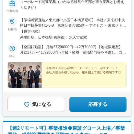
コーポレート関連業務（いわゆる経営企画部が担う業務とお考え
ください）
仕事内容
【茅場町駅直結／東京都中央区日本橋茅場町】 本社／東京都中央
区日本橋茅場町1-5-8 東京証券会館5階 ＜アクセス＞ 東京メトロ
勤務地
日比谷線・東西線「茅場町駅」8番出口直結 東京メトロ銀座線・
【最寄り駅】
東西線、都営地下鉄浅草線「日本橋駅」徒歩5分就業場所の変更の
茅場町駅、日本橋駅(東京都)、水天宮前駅
範囲：当社の定める各拠点受動喫煙対策 ※オフィス内禁煙・分煙
（喫煙スペースを別途設置）
【全国転勤型】 月給27万8000円～42万7000円 【地域限定型】
月給27万～41万2000円 ※年齢・経験・前職給与等を考慮し、当社
給与
規定により優遇します ※残業代は別途支給します使用期間： 3ヶ月
※3カ月を限度として延長することがある※給与・待遇などに変動
はありません
今年の４月から新中計「ターゲット５」がスタート！
会社の成長を感じながら、腰を据えて働ける職場です◎
気になる
応募する
【週2リモート可】事業推進◆東証グロース上場／事業