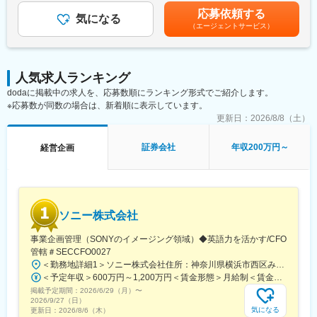
・資本政策や報酬制度設計等の非連続的なプロジェクト対応
中途／国籍問わず多様性のある社員が多く、非常にフラットな環
により支給(年2回)※前年度実績月給2ヶ月分■昇給：あり賃金はあ
応募依頼する
・ビジネス企画や戦略策定とその検証
気になる
境です。
くまでも目安の金額であり、選考を通じて上下する可能性があり
（エージェントサービス）
・戦略的アライアンスの企図
ドレスコードもなく、比較的ベンチャー感のある社風です。意思
ます。月給(月額)は固定手当を含めた表記です。
・市場動向調査・競合分析
決定スピードが速く、裁量権をもって業務が可能です。
・経営陣へのレポーティング/経営陣の「壁打ち相手」
在宅勤務を活用して働く方も多く、働きやすい環境です。
<事業企画業務>
人気求人ランキング
・全社目標のグループ会社及び各部署への落とし込みのフォロー
変更の範囲：会社の定める業務
dodaに掲載中の求人を、応募数順にランキング形式でご紹介します。
・部門責任者やグループ会社経営幹部とのコミュニケーション
※応募数が同数の場合は、新着順に表示しています。
■魅力点：
更新日：
2026/8/8（土）
・今後を第二創業期ととらえ、これから整えていく部分も多い組
織のため、自身の裁量権をもって業務を進めることが可能です。
証券会社
年収200万円～
経営企画
基本的にボトムアップの組織のため、論理立てて説明できれば進
めやすい環境です。
ソニー株式会社
事業企画管理（SONYのイメージング領域）◆英語力を活かす/CFO
管轄＃SECCFO0027
＜勤務地詳細1＞ソニー株式会社住所：神奈川県横浜市西区みなとみらい5-1-1 受動喫煙対策：屋内全面禁煙＜勤務地詳細2＞ソニーシティ大崎住所：東京都品川区大崎2-10-1 勤務地最寄駅：JR線／大崎駅受動喫煙対策：屋内全面禁煙変更の範囲：会社の定める事業所（リモートワーク含む）
＜予定年収＞600万円～1,200万円＜賃金形態＞月給制＜賃金内訳＞月額（基本給）：350,000円～500,000円＜月給＞350,000円～500,000円＜昇給有無＞有＜残業手当＞有＜給与補足＞※年収は経験や能力を考慮の上、当社規定により決定します。賃金はあくまでも目安の金額であり、選考を通じて上下する可能性があります。月給(月額)は固定手当を含めた表記です。
掲載予定期間：
2026/6/29（月）
〜
2026/9/27（日）
気になる
更新日：
2026/8/6（木）