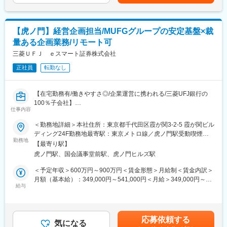
給(月額)は固定手当を含めた表記です。
■想定部署(一例)：
ＵＦＧの中核総合証券会社であり、加えて、世界トップレベルの
※下記以外の配属可能性もございます。
情報力と商品力を誇るモルガン・スタンレーとのジョイントベン
（1）部署：経営企画部
チャーです。 さらに、合併を繰り返しながら成長してきた当社に
【虎ノ門】経営企画担当/MUFGグループの安定基盤×裁
業務内容：経営全般に関する企画、制度・規制対応、子会社管理
は、変化に対する柔軟性と人材の多様性があります。 また、証券
等
量ある企画業務/リモート可
会社に求められている、世界レベルのリスク管理能力について
三菱ＵＦＪ ｅスマート証券株式会社
は、すでにその構築を終えました。 次のステップに踏み出し、業
（2）部署：財務企画部
界を質・量ともにリードするリーディングカンパニーをめざしま
業務内容：財務全般に関する企画、主計・資金管理等
正社員
転勤なし
す。
（3）部署：人事部
変更の範囲：会社の定める業務
【在宅勤務有/働きやすさ◎/企業運営に携われる/三菱UFJ銀行の
業務内容：人事全般人事全般の制度企画業務
100％子会社】
仕事内容
（4）募集部署：市場商品統括部
■業務内容
業務内容：市場業務の企画・総括業務全般
＜勤務地詳細＞本社住所：東京都千代田区霞が関3-2-5 霞が関ビル
・経営計画の企画立案・PDCA管理
ディング24F勤務地最寄駅：東京メトロ線／虎ノ門駅受動喫煙対
・社則体系の整備・高度化
■勤務地：
勤務地
策：屋内全面禁煙変更の範囲：会社の定める事業所（リモートワ
【最寄り駅】
・取締役会、経営会議、各種重要会議の事務局
・当初は東京23区内（丸の内、大手町、護国寺等）を想定してお
ーク含む）
虎ノ門駅、国会議事堂前駅、虎ノ門ヒルズ駅
・対外広報、グループ内広報、IR
ります。
・本社機能が東京23区内で複数の勤務地に分かれているため、配
＜予定年収＞600万円～900万円＜賃金形態＞月給制＜賃金内訳＞
■採用背景
属部署により勤務地が異なります。
月額（基本給）：349,000円～541,000円＜月給＞349,000円～
事業成長とともに経営判断の高度化やガバナンス体制の強化が一
・将来的には全国転勤の可能性があります。
給与
541,000円＜昇給有無＞有＜残業手当＞有＜給与補足＞・能力、
層重要となっています。こうした中、経営層の意思決定を支える
経験に応じる・残業時間は適正に管理し、時間外手当は完全支
機能や、社内外との調整・発信力の強化が求められており、全社
■同社の強み：
給・給与改定：年1回・賞与：年2回（年1回の業績評価に基づく
横断で経営基盤を支える体制の拡充を進めています。特に、規制
三菱ＵＦＪモルガン・スタンレー証券は世界的にも信頼の厚いＭ
業績連動型で上期偏重支給）"賃金はあくまでも目安の金額であ
応募依頼する
対応や対外的な説明責任が求められる環境下において、論点整理
ＵＦＧの中核総合証券会社であり、加えて、世界トップレベルの
気になる
り、選考を通じて上下する可能性があります。月給(月額)は固定手