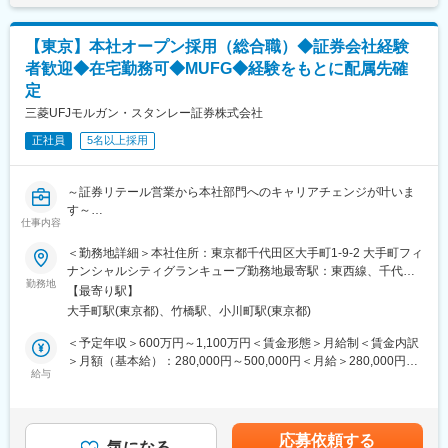
きたいと考えています。また、当社の経営企画部は全社のシステ
ムを統括し、円滑な業務運営を支えています。そのため、PCのキ
【東京】本社オープン採用（総合職）◆証券会社経験
ッティングやシステムの運用管理などもご担当いただきます。
者歓迎◆在宅勤務可◆MUFG◆経験をもとに配属先確
ゆくゆくは業務の全体を把握して、部の中核メンバーとして活躍
定
いただくことを期待しています。
三菱UFJモルガン・スタンレー証券株式会社
■ポジション魅力
正社員
5名以上採用
経営企画部企画課は全社のシステムを統括しているため、全社的
なビジネスの動きを理解することができます。幅広い視野を持ち
ながら、当社の基盤を支える重要な役割を担うことができます。
～証券リテール営業から本社部門へのキャリアチェンジが叶いま
大和証券グループの安定した基盤がある中で長期的にキャリア形
す～
成をすることが可能です。
仕事内容
■業務内容：
全国転勤の可能性がある総合職（全域型）での募集となります。
■働き方
＜勤務地詳細＞本社住所：東京都千代田区大手町1-9-2 大手町フィ
当初の配属についてはCC部門をはじめとした本社各部署を想定し
残業時間は月20時間～30時間程度です。ワークライフバランス推
ナンシャルシティグランキューブ勤務地最寄駅：東西線、千代田
ておりますが、将来的には転居を伴う異動が発生する可能性があ
勤務地
進に力を入れており、19時前には管理職を含め退社を徹底してい
線、半蔵門線線／大手町駅受動喫煙対策：屋内全面禁煙変更の範
【最寄り駅】
ります。
ます。
囲：会社の定める事業所（リモートワーク含む）
大手町駅(東京都)、竹橋駅、小川町駅(東京都)
※入社にあたっては、証券外務員資格を取得いただきます。
また、有給を長期間取得していない社員には状況を確認していま
す。
＜予定年収＞600万円～1,100万円＜賃金形態＞月給制＜賃金内訳
■配属部門について：
・平均有給休暇取得日数：8.4日（2024年度実績）
＞月額（基本給）：280,000円～500,000円＜月給＞280,000円～
・ご本人様のご経験・ご評価・適性を鑑みて選考の中で配属部門
給与
・上記有給に加え連続した5日間のリフレッシュ休暇もあります。
500,000円＜昇給有無＞有＜残業手当＞有＜給与補足＞※経験、能
を決定致します。
力等を考慮の上当社規程により決定いたします。※賞与 年1回（6
・基本的には本社部門(リテール以外)への配属となり、例えば法人
■当社の魅力
月）/ 昇給 年1回（10月）※上記は賞与を含んだ金額となっており
本部、市場商品本部をはじめとした部門や人事、広報、財務経理
・平均勤続年数：16.3年
ます。賞与金額は変動する可能性があります。賃金はあくまでも
応募依頼する
といった部門への配属を想定しております。
気になる