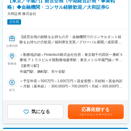
【東京／半蔵門】経営企画（中期経営計画・事業戦
・個別案件ではなく、全社最適を実現する企画機能を担える
しました。2022年11月からは、特定投資家向け銘柄制度を活用し
略）◆金融機関・コンサル経験歓迎／大和証券G
た大型の資金調達サービスも提供しています。
■当社について
大和証券 株式会社
また、スタートアップへの資金供給の仕組みを提供するととも
当社は三菱UFJフィナンシャル・グループの中核証券会社とし
に、株主管理や会議体運営などのSaaSサービス、投資家の株式売
正社員
て、個人・法人のお客さまに対し資産運用や投資銀行業務、マー
買の流通市場も展開しており、スタートアップのエコシステム全
ケット業務など幅広い金融サービスを提供しています。Morgan
体の発展に寄与しています。
Stanleyとの連携により、国内外のネットワークと専門性を活かし
【経営企画の経験をお持ちの方・金融機関でのコンサルタント経
たサービス展開を行っています。ITを活用した業務高度化を推進
変更の範囲：会社の定める業務
験をお持ちの方歓迎／福利厚生充実／グローバル展開／成長環境
しており、IT部門の強化を進めています。
仕事内容
◎／大和証券グループ】
※Fintertech株式会社への出向です。
＜勤務地詳細＞Fintertech株式会社住所：東京都千代田区一番町５
変更の範囲：会社の定める業務
番地 アトラスビル６階勤務地最寄駅：東京メトロ半蔵門線／半蔵
■業務内容：
勤務地
門（出口5）駅受動喫煙対策：屋内全面禁煙変更の範囲：会社の定
【最寄り駅】
・中期経営計画の立案、および各事業のKPI設定・進捗管理
める場所（テレワークを行う場所を含む）
半蔵門駅、麹町駅、市ケ谷駅
・予算編成および予実管理
・取締役会、経営会議などの重要会議体の運営および付随する意
＜予定年収＞500万円～1,600万円＜賃金形態＞月給制＜賃金内訳
思決定資料の作成
＞月額（基本給）：300,000円～700,000円＜月給＞300,000円～
・市場動向・競合分析、法規制の動向を踏まえた事業戦略のアッ
給与
700,000円＜昇給有無＞有＜残業手当＞有＜給与補足＞※上記は想
プデート
定年収であり、詳細は経験等を考慮し当社規定により決定しま
・既存事業の拡大検討、次世代金融領域における新規事業検討・
す。■昇給：年1回（6月）■賞与：年2回（6月、12月）賃金はあく
提携・M&A等のリサーチ
までも目安の金額であり、選考を通じて上下する可能性がありま
応募依頼する
気になる
す。月給(月額)は固定手当を含めた表記です。
（エージェントサービス）
■出向先：
企業名：Fintertech株式会社
形態：在籍出向です。