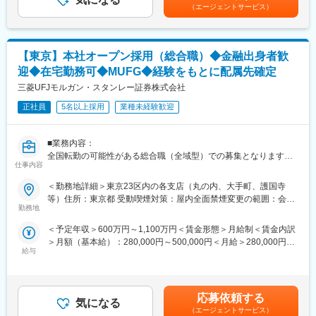
・女性管理職率：23.7％
目安の金額であり、選考を通じて上下する可能性があります。月
（エージェントサービス）
・雰囲気：社員が140名程度と少人数の会社であるため、社員同
給(月額)は固定手当を含めた表記です。
■想定部署(一例)：
士の風通しがよくコミュニケーションが取りやすい環境です。職
※下記以外の配属可能性もございます。
場では上司や先輩との距離も近いため、日頃から意見を求められ
（1）部署：経営企画部
るケースも多く、目的意識を持って主体的に仕事に取り組みたい
【東京】本社オープン採用（総合職）◆金融出身者歓
業務内容：経営全般に関する企画、制度・規制対応、子会社管理
方には大変働きやすい職場環境です。
迎◆在宅勤務可◆MUFG◆経験をもとに配属先確定
等
三菱UFJモルガン・スタンレー証券株式会社
変更の範囲：会社の定める業務
（2）部署：財務企画部
正社員
5名以上採用
業種未経験歓迎
業務内容：財務全般に関する企画、主計・資金管理等
（3）部署：人事部
■業務内容：
業務内容：人事全般人事全般の制度企画業務
全国転勤の可能性がある総合職（全域型）での募集となります。
仕事内容
当初の配属についてはCC部門をはじめとした本社各部署を想定し
（4）募集部署：市場商品統括部
ておりますが、将来的には転居を伴う異動が発生する可能性があ
＜勤務地詳細＞東京23区内の各支店（丸の内、大手町、護国寺
業務内容：市場業務の企画・総括業務全般
ります。
等）住所：東京都 受動喫煙対策：屋内全面禁煙変更の範囲：会社
※入社にあたっては、証券外務員資格を取得いただきます。
勤務地
の定める事業所（リモートワーク含む）
■勤務地：
・当初は東京23区内（丸の内、大手町、護国寺等）を想定してお
＜予定年収＞600万円～1,100万円＜賃金形態＞月給制＜賃金内訳
■配属部門について：
ります。
＞月額（基本給）：280,000円～500,000円＜月給＞280,000円～
・ご本人様のご経験・ご評価・適性を鑑みて選考の中で配属部門
・本社機能が東京23区内で複数の勤務地に分かれているため、配
給与
500,000円＜昇給有無＞有＜残業手当＞有＜給与補足＞※経験、能
を決定致します。
属部署により勤務地が異なります。
力等を考慮の上当社規程により決定いたします。※賞与 年1回（6
・基本的には本社部門(リテール以外)への配属となり、例えば法人
・将来的には全国転勤の可能性があります。
月）/ 昇給 年1回（10月）※上記は賞与を含んだ金額となっており
本部、市場商品本部をはじめとした部門や人事、広報、財務経理
ます。賞与金額は変動する可能性があります。賃金はあくまでも
といった部門への配属を想定しております。
応募依頼する
■同社の強み：
気になる
目安の金額であり、選考を通じて上下する可能性があります。月
（エージェントサービス）
三菱ＵＦＪモルガン・スタンレー証券は世界的にも信頼の厚いＭ