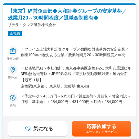
■魅力：
変更の範囲：会社の定める業務
【東京】経営企画部◆大和証券グループの安定基盤／
■投資一任運用という成長産業の中心で、圧倒的な打席数に立つ事
残業月20～30時間程度／退職金制度有◆
ができる
当社では現在IPOに向けた事業拡大と組織拡大を進めております。
リテラ・クレア証券株式会社
投資一任運用という成長性の高いマーケットの中で、特にここ1年
正社員
から2年にかけてが会社として大きな成長曲線を描くフェーズとな
っており「ヒトモノカネ」という経営資源をどのように取り扱う
かが極めて重要なフェーズなっております。事業戦略策定、経営
＜プライム上場大和証券グループ／強固な財務基盤の安定企業／
戦略策定、事業計画立案、既存事業の推進、内部の体制整備な
創業109年の歴史ある企業／残業時間月20～30時間程度／年間休
ど、取り組むべき事項は様々ある中、プレイヤーとして裁量を持
仕事内容
日数121日／リフレッシュ休暇など働きやすさ◎＞
って幅広く打席に立つ機会を得る事が可能です。
■職務内容
＜勤務地詳細＞本社住所：東京都中央区京橋1-2-1 大和八重洲ビル
■IPO準備期という貴重かつチャレンジングなフェーズ
（1）経営計画に関する業務
3F勤務地最寄駅：JR/私鉄各線／東京駅受動喫煙対策：屋内全面禁
当社は現在IPO実現に向けた準備を進めています。IPOは基本的に
（2）会議体の事務局事務
勤務地
煙変更の範囲：会社の定める事業所（リモートワーク含む）
は会社ごとに1度しかないイベントであり、当社はその直前という
【最寄り駅】
（3）情報系自社システムの運用管理に関する業務
貴重かつチャレンジングなフェーズにあります。そのIPOに経営企
京橋駅(東京都)、東京駅、宝町駅(東京都)
（4）主務官庁その他関係機関に対する折衝、諸届に関する業務
画という会社全体を俯瞰しながら主体的に推進する立場で関わる
（5）社内規程管理の統括に関する業務、等
＜予定年収＞433万円～635万円＜賃金形態＞月給制＜賃金内訳＞
ことができ、希少な経験やスキルを得ることが可能です。
月額（基本給）：284,000円～431,000円＜月給＞284,000円～
■優秀な経営陣や社員
■組織構成
給与
431,000円＜昇給有無＞有＜残業手当＞有＜給与補足＞※上記の年
代表取締役CEOをはじめ、取締役、経営企画部メンバーなど、業
経営企画部企画課は現在、50代男性社員が在籍しています。その
収は目安であり選考を通じて上下することがあります。■賞与：年
務に関係する社員それぞれが高い専門性を持ち合わせており、プ
社員のもとで業務をキャッチアップし、共に業務を進めていただ
2回■昇給：有賃金はあくまでも目安の金額であり、選考を通じて
ロフェッショナリズムの高い集団として日々会社運営をしており
きます。
上下する可能性があります。月給(月額)は固定手当を含めた表記で
ます。このような環境下で学べる事や得られる経験は非常に多
応募依頼する
気になる
す。
く、ご自身として高い視座を持って成長できる機会を創り出す事
（エージェントサービス）
■業務について
が可能です。
業務範囲が幅広いため、積極的に手を挙げて業務を進めていただ