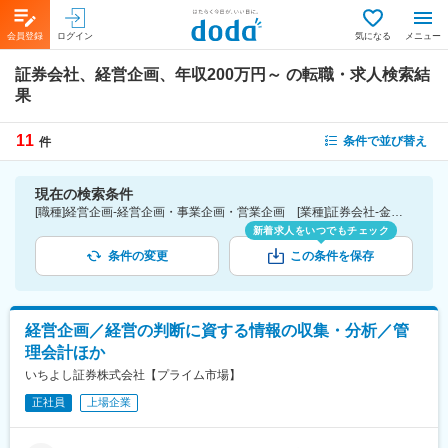
会員登録
ログイン
気になる
メニュー
証券会社、経営企画、年収200万円～
の転職・求人検索結
果
11
条件で並び替え
件
現在の検索条件
[職種]経営企画-経営企画・事業企画・営業企画 [業種]証券会社-金融業界 [年収]200万円～
新着求人をいつでもチェック
条件の変更
この条件を保存
経営企画／経営の判断に資する情報の収集・分析／管
理会計ほか
いちよし証券株式会社【プライム市場】
正社員
上場企業