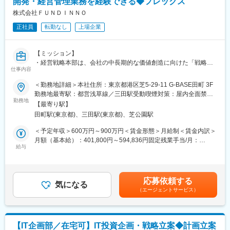
開発・経営管理業務を経験できる◆フレックス
株式会社ＦＵＮＤＩＮＮＯ
正社員
転勤なし
上場企業
【ミッション】
・経営戦略本部は、会社の中長期的な価値創造に向けた「戦略立
仕事内容
案・実行支援・成長加速」を担います。社内外のステークホルダ
ーと連携/社内外のアセットを有効かつ効率的に活用して企業価値
＜勤務地詳細＞本社住所：東京都港区芝5-29-11 G-BASE田町 3F
の最大化を目指します。
勤務地最寄駅：都営浅草線／三田駅受動喫煙対策：屋内全面禁煙
・中長期的な事業戦略の立案から、IRを通じた投資家との対話ま
勤務地
変更の範囲：会社の定める事業所（リモートワーク含む）
【最寄り駅】
でをシームレスにつなぐ組織です。事業側で生まれる各施策のマ
田町駅(東京都)、三田駅(東京都)、芝公園駅
イルストーン管理や予実・効果検証を徹底し、そこで得られた
「生きた情報」を資本市場へ正しく、かつ戦略的に還元すること
＜予定年収＞600万円～900万円＜賃金形態＞月給制＜賃金内訳＞
で、FUNDINNOの非連続な成長と企業価値の最大化を牽引しま
月額（基本給）：401,800円～594,836円固定残業手当/月：
す。
給与
94,200円～155,163円（固定残業時間30時間0分/月）超過した時
間外労働の残業手当は追加支給＜月給＞496,000円～749,999円
【具体的な業務イメージ】
（一律手当を含む）＜昇給有無＞有＜残業手当＞有＜給与補足＞
■事業開発及びIR領域
給与改定：年1回（1月）賞与：会社の業績に基づいて、毎年、夏
応募依頼する
・経営陣発案の戦略アイデアに対して整理、構造化し、経営意思
気になる
期及び冬期に支給することがある。（支給実績なし）賃金はあく
（エージェントサービス）
決定へ導く
までも目安の金額であり、選考を通じて上下する可能性がありま
・経営意思決定された全社課題解決に伴うプロジェクト推進
す。月給(月額)は固定手当を含めた表記です。
・中期視点に立った全社アセットの有効活用
・投資家QAを踏まえた情報発信方法の検討
【IT企画部／在宅可】IT投資企画・戦略立案◆計画立案
・新規事業の収益モデル構築・事業計画策定