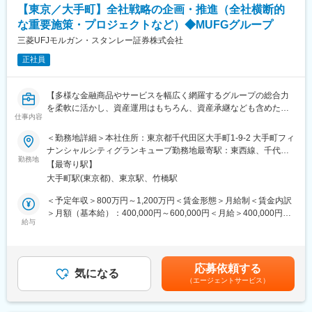
事業内容：次世代金融領域における新たな金融サービスの創出、
【東京／大手町】全社戦略の企画・推進（全社横断的
運営
な重要施策・プロジェクトなど）◆MUFGグループ
■Fintertech株式会社について：
三菱UFJモルガン・スタンレー証券株式会社
Fintertechは、大和証券グループ、クレディセゾンの「出島」組織
正社員
として、これまでにない新たな金融サービスの創出を目指してい
る会社です。
具体的なプロダクトとして、「暗号資産担保ローン」「貸暗号資
【多様な金融商品やサービスを幅広く網羅するグループの総合力
産サービス」「クラウド型応援金サービス」「貸付型クラウドフ
を柔軟に活かし、資産運用はもちろん、資産承継なども含めたさ
ァンディング」「不動産投資ローン」の5つを柱としています。
仕事内容
まざまな金融ニーズにワンストップで応える総合証券会社】
金融ノウハウと先端技術を通じた革新的なサービスで、持続的に
＜勤務地詳細＞本社住所：東京都千代田区大手町1-9-2 大手町フィ
成長する企業を目指します。
■担当業務：
ナンシャルシティグランキューブ勤務地最寄駅：東西線、千代田
経営企画部で、全社戦略を企画・推進いただきます。具体的な担
勤務地
線、半蔵門線線／大手町駅受動喫煙対策：屋内全面禁煙変更の範
変更の範囲：会社の定める業務
【最寄り駅】
当業務・配属チームは、ご本人の適性やご希望を踏まえて決定し
囲：会社の定める事業所
大手町駅(東京都)、東京駅、竹橋駅
ます。
・全社横断的な重要施策・プロジェクト
＜予定年収＞800万円～1,200万円＜賃金形態＞月給制＜賃金内訳
・MUFGと連携した同業種・他業種との出資・提携戦略
＞月額（基本給）：400,000円～600,000円＜月給＞400,000円～
・経営トップが直接関与する重要な事業戦略・経営基盤戦略
給与
600,000円＜昇給有無＞有＜残業手当＞有＜給与補足＞※経験、能
・経営トップによる業務執行の補佐全般
力等を考慮の上当社規程により決定いたします。賞与は年一回（6
・全社DXの企画・推進
月支給、12 月に一部前払）。※上記年収は賞与込みの金額となり
・新規DX関連ビジネス（STO等）の企画・推進
ます。賃金はあくまでも目安の金額であり、選考を通じて上下す
応募依頼する
気になる
る可能性があります。月給(月額)は固定手当を含めた表記です。
（エージェントサービス）
■ポジションの魅力：
・業務に慣れるまでは、ご本人の経験・スキルを踏まえ、管理職
やチームによるサポートにより早期キャッチアップに向け支援し