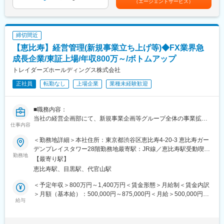
（エージェントサービス）
力や調整力を発揮しながら組織をリードできる人材を新たにお迎
情報力と商品力を誇るモルガン・スタンレーとのジョイントベン
当を含めた表記です。
えしたいと考えています。
チャーです。 さらに、合併を繰り返しながら成長してきた当社に
は、変化に対する柔軟性と人材の多様性があります。 また、証券
■魅力
会社に求められている、世界レベルのリスク管理能力について
締切間近
・経営層の意思決定プロセスに近い立場で、会社全体の方向性に
は、すでにその構築を終えました。 次のステップに踏み出し、業
【恵比寿】経営管理(新規事業立ち上げ等)◆FX業界急
影響を与える役割を担えます。
界を質・量ともにリードするリーディングカンパニーをめざしま
・社内の多様な部門や外部関係者と関わりながら、全社最適の観
成長企業/東証上場/年収800万～/ボトムアップ
す。
点で物事を動かす経験が得られます。
トレイダーズホールディングス株式会社
・制度設計やルール整備など、企業運営の土台づくりに関わるこ
変更の範囲：会社の定める業務
正社員
転勤なし
上場企業
業種未経験歓迎
とで、長期的な価値創出に貢献できます。
・対外的な情報発信やステークホルダー対応にも関わるため、高
い視座とバランス感覚が身につきます。
■職務内容：
・官公庁対応や法令遵守が求められる環境でのご経験を、より経
当社の経営企画部にて、新規事業企画等グループ全体の事業拡大
営に近いフィールドで活かすことが可能です。
仕事内容
に向け経営企画や事業企画に関する業務全般をお任せします。上
場会社でありながら少数精鋭組織であるため裁量が大きく、経営
■当社について
＜勤務地詳細＞本社住所：東京都渋谷区恵比寿4-20-3 恵比寿ガー
陣との距離も近いため、スピード感を持ってプロジェクトの推進
当社は三菱UFJフィナンシャル・グループの一員として、オンラ
デンプレイスタワー28階勤務地最寄駅：JR線／恵比寿駅受動喫煙
を行うことが可能です。
勤務地
イン証券サービスを提供する成長企業です。
対策：屋内全面禁煙
【最寄り駅】
<経営企画業務>
デジタル技術を活用した利便性の高い金融サービスを通じて、多
恵比寿駅、目黒駅、代官山駅
・経営指標や財務数値の定量・定性分析に基づく経営課題抽出
くのお客さまの資産形成を支援しています。
・解決策の起案・推進による経営意思決定の推進
安定した経営基盤を持ちながらも、スピード感ある意思決定と変
＜予定年収＞800万円～1,400万円＜賃金形態＞月給制＜賃金内訳
・中期経営計画の策定とモニタリング
革を続けている点が特徴です。
＞月額（基本給）：500,000円～875,000円＜月給＞500,000円～
・経営資源の最適化
給与
875,000円＜昇給有無＞有＜残業手当＞無＜給与補足＞ご年収に
・全社横断的プロジェクト、グループ横断的プロジェクトの企
■社風・働き方
ついてはご経験・スキル、前職実績に応じて決定します。※残業代
画・推進
三菱UFJフィナンシャルグループに所属しながらも、年齢／新卒
別途支給（管理監督者の場合は深夜残業代のみ支給）■賞与：業績