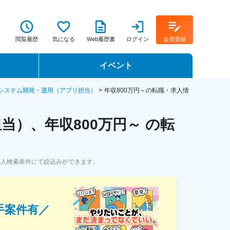
閲覧履歴
気になる
Web履歴書
ログイン
会員登録
イベント
転職イベント・転職セミナー
システム開発・運用（アプリ担当）
年収800万円～の転職・求人情
転職フェア
）、年収800万円～ の転
転職セミナー動画
求人検索条件にて絞込みができます。
手案件有／