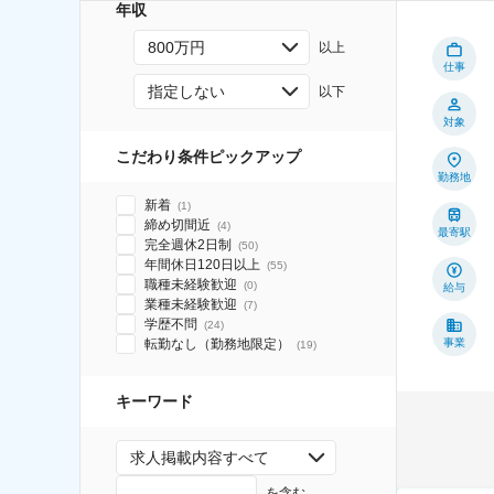
年収
800万円
以上
仕事
指定しない
以下
対象
こだわり条件ピックアップ
勤務地
新着
(
1
)
締め切間近
(
4
)
最寄駅
完全週休2日制
(
50
)
年間休日120日以上
(
55
)
職種未経験歓迎
(
0
)
給与
業種未経験歓迎
(
7
)
学歴不問
(
24
)
転勤なし（勤務地限定）
事業
(
19
)
キーワード
求人掲載内容すべて
を含む