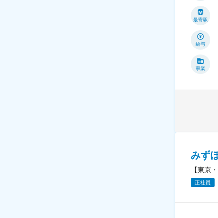
最寄駅
給与
事業
みず
【東京・
正社員