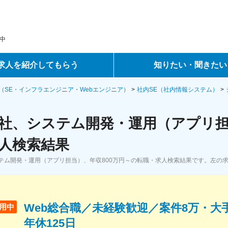
中
求人を紹介してもらう
知りたい・聞きたい
ントサービス
転職ノウハウ
（SE・インフラエンジニア・Webエンジニア）
社内SE（社内情報システム）
サービス
データで見る転職
社、システム開発・運用（アプリ担当
ーエージェントサービス
コラム・インタビュー
人検索結果
テム開発・運用（アプリ担当）、年収800万円～の転職・求人検索結果です。左の
転職Q&A
Web総合職／未経験歓迎／案件8万・大
用中
年休125日