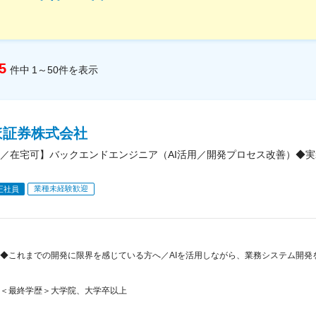
5
件中
1～50
件
を表示
ほ証券株式会社
／在宅可】バックエンドエンジニア（AI活用／開発プロセス改善）◆
業種未経験歓迎
正社員
◆これまでの開発に限界を感じている方へ／AIを活用しながら、業務システム開発
＜最終学歴＞大学院、大学卒以上