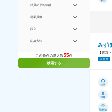
事業
社員の平均年齢
従業員数
設立
応募方法
みず
【東京・
55
この条件の求人数
件
正社員
検索する
仕事
対象
勤務地