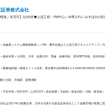
ほ証券株式会社
晴海／在宅可】社内SE◆上流工程・PM中心／AI導入PJ／みずほGの安
～金融系システム開発経験者へ／PM・要件定義など上流工程でキャリアアップ／AI
＜最終学歴＞大学院、大学、短期大学、専修・各種学校、高等専門学校、高等学校
＜勤務地詳細＞晴海オフィス住所：東京都中央区晴海3-2-4 HARUMI WAVE GARD
勝どき駅、月島駅、新豊洲駅
＜予定年収＞600万円～1,200万円＜賃金形態＞月給制＜賃金内訳＞月額（基本給）：340,
当社は1917年の創業以来、日本を代表する総合証券会社として金融市場の発展に貢