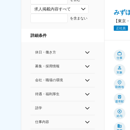
求人掲載内容すべて
みず
を含まない
【東京・
正社員
詳細条件
休日・働き方
仕事
募集・採用情報
対象
会社・職場の環境
勤務地
待遇・福利厚生
最寄駅
語学
給与
仕事内容