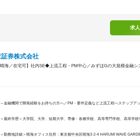
求人
ほ証券株式会社
晴海／在宅可】社内SE◆上流工程・PM中心／みずほGの大規模金融シ
～金融機関で開発経験をお持ちの方へ／PM・要件定義など上流工程へステップア
＜最終学歴＞大学院、大学、短期大学、専修・各種学校、高等専門学校、高等学校
＜勤務地詳細＞晴海オフィス住所：東京都中央区晴海3-2-4 HARUMI WAVE GARD