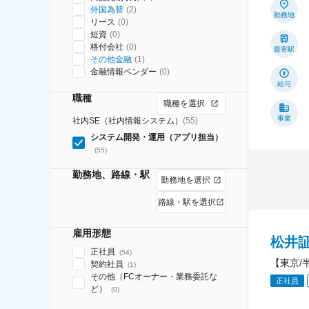
外国為替
(
2
)
勤務地
リース
(
0
)
短資
(
0
)
格付会社
(
0
)
最寄駅
その他金融
(
1
)
金融情報ベンダー
(
0
)
給与
職種
職種を選択
事業
社内SE（社内情報システム）
(
55
)
システム開発・運用（アプリ担当）
(
55
)
勤務地、路線・駅
勤務地を選択
路線・駅を選択
雇用形態
松井
正社員
(
54
)
【東京/
契約社員
(
1
)
その他（FCオーナー・業務委託な
正社員
ど）
(
0
)