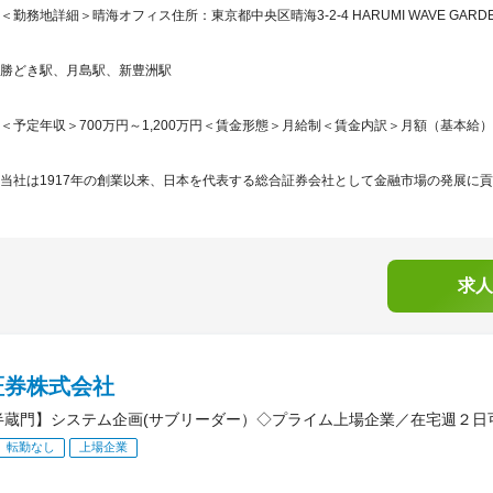
＜勤務地詳細＞晴海オフィス住所：東京都中央区晴海3-2-4 HARUMI WAVE GARD
勝どき駅、月島駅、新豊洲駅
＜予定年収＞700万円～1,200万円＜賃金形態＞月給制＜賃金内訳＞月額（基本給）：340,
当社は1917年の創業以来、日本を代表する総合証券会社として金融市場の発展に貢
求人
証券株式会社
半蔵門】システム企画(サブリーダー）◇プライム上場企業／在宅週２日
転勤なし
上場企業