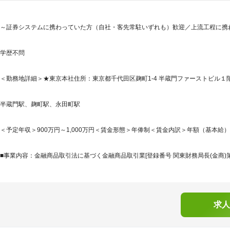
～証券システムに携わっていた方（自社・客先常駐いずれも）歓迎／上流工程に携わ
学歴不問
＜勤務地詳細＞★東京本社住所：東京都千代田区麹町1-4 半蔵門ファーストビル１階
半蔵門駅、麹町駅、永田町駅
＜予定年収＞900万円～1,000万円＜賃金形態＞年俸制＜賃金内訳＞年額（基本給）：5,16
■事業内容：金融商品取引法に基づく金融商品取引業[登録番号 関東財務局長(金商)第16
求人