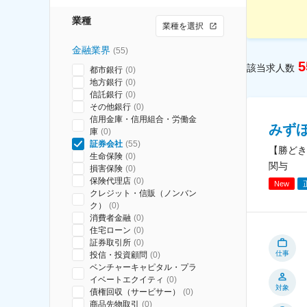
業種
業種を選択
金融業界
(
55
)
5
該当求人数
都市銀行
(
0
)
地方銀行
(
0
)
信託銀行
(
0
)
その他銀行
(
0
)
信用金庫・信用組合・労働金
みず
庫
(
0
)
証券会社
(
55
)
【勝どき
生命保険
(
0
)
関与
損害保険
(
0
)
保険代理店
(
0
)
New
クレジット・信販（ノンバン
ク）
(
0
)
消費者金融
(
0
)
住宅ローン
(
0
)
証券取引所
(
0
)
仕事
投信・投資顧問
(
0
)
ベンチャーキャピタル・プラ
イベートエクイティ
(
0
)
対象
債権回収（サービサー）
(
0
)
商品先物取引
(
0
)