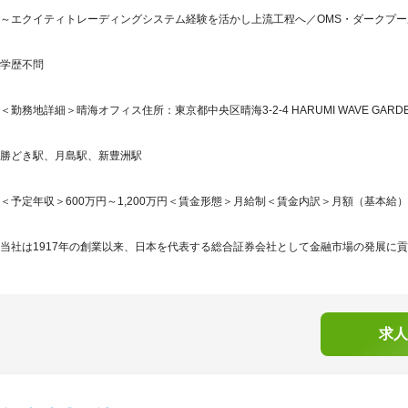
～エクイティトレーディングシステム経験を活かし上流工程へ／OMS・ダークプー
学歴不問
＜勤務地詳細＞晴海オフィス住所：東京都中央区晴海3-2-4 HARUMI WAVE GARD
勝どき駅、月島駅、新豊洲駅
＜予定年収＞600万円～1,200万円＜賃金形態＞月給制＜賃金内訳＞月額（基本給）：340,
当社は1917年の創業以来、日本を代表する総合証券会社として金融市場の発展に貢
求人