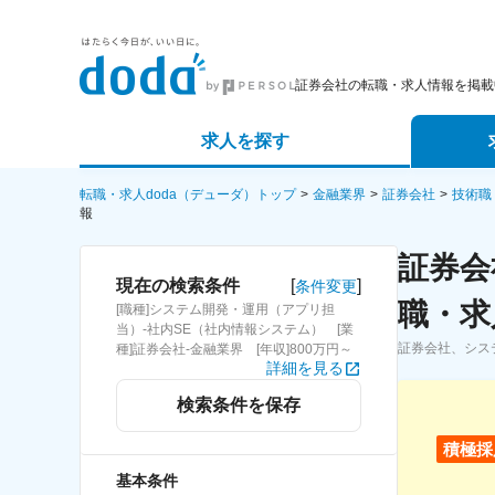
証券会社の転職・求人情報を掲載
求人を探す
詳細条件から探す
エージェ
転職・求人doda（デューダ）トップ
金融業界
証券会社
技術職
報
新着求人から探す
スカウト
証券会
[
]
現在の検索条件
条件変更
求人特集から探す
パートナ
職・求
[職種]システム開発・運用（アプリ担
当）-社内SE（社内情報システム） [業
証券会社、シス
種]証券会社-金融業界 [年収]800万円～
詳細を見る
検索条件を保存
積極採
基本条件