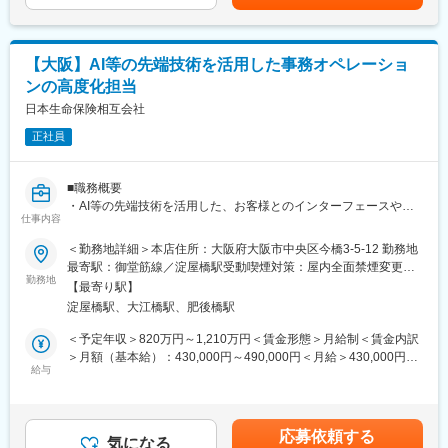
・システム子会社・外部ベンダーへの発注および進捗管理
・生命保険システムを中心とした開発・エンハンスの統括
・開発コストの効率化、内製化、プロセス変革の企画・実行
【大阪】AI等の先端技術を活用した事務オペレーショ
・商品、営業、事務領域などのDX案件推進
ンの高度化担当
・Microsoft 365／Zoom／Box等のSaaSやAIを活用した業務効率
化施策の企画
日本生命保険相互会社
・全体アーキテクチャや先端IT技術活用の検討
正社員
・プロジェクト事後評価や調達・契約事務効率化の推進
■扱うサービス
■職務概要
生命保険関連システム、クラウドサービス、DX推進のための各種
・AI等の先端技術を活用した、お客様とのインターフェースや紙
SaaS、AIプラットフォームなど
仕事内容
のバックオフィスの事務オペレーションの高度化まで、プロジェ
クトを各担当部にて企画・推進いただきます。
＜勤務地詳細＞本店住所：大阪府大阪市中央区今橋3-5-12 勤務地
■組織構成
最寄駅：御堂筋線／淀屋橋駅受動喫煙対策：屋内全面禁煙変更の
IT企画部門を中心に、複数の事業部門やシステム子会社、外部ベ
■職務詳細
勤務地
範囲：会社の定める事業所
ンダーと連携しながら業務を推進
【最寄り駅】
・各領域のプロジェクト推進業務
淀屋橋駅、大江橋駅、肥後橋駅
（プロジェクト例）
■業務の魅力
・コールセンターシステムのリニューアル（AIによる自動応答
＜予定年収＞820万円～1,210万円＜賃金形態＞月給制＜賃金内訳
全国規模の保険サービスを支える社会的意義の高いプロジェクト
含む）
＞月額（基本給）：430,000円～490,000円＜月給＞430,000円～
に従事でき、プロジェクトマネジメントやIT戦略推進の経験を積
・お客様のご意見・ご要望の分類・分析の自動化
給与
490,000円＜昇給有無＞有＜残業手当＞有＜給与補足＞■賞与実
むことができます
・お客様との接点履歴の一元的な管理に向けたデータベースの
績：年2回（※2024年度実績）賃金はあくまでも目安の金額であ
構築
り、選考を通じて上下する可能性があります。月給(月額)は固定手
■教育体制
当を含めた表記です。
入社時研修やOJT、IT・DXに関する社内勉強会など、成長をサポ
応募依頼する
■組織概要
気になる