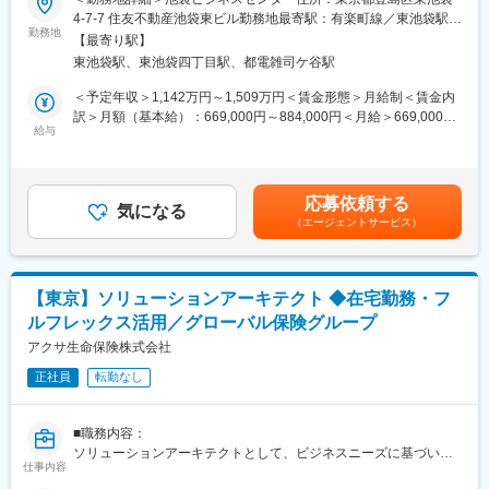
ITプロダクト開発部のミッションは契約管理システムの開発およ
リリースと一連のデリバリー業務を行う中で、商品開発プロジェ
4-7-7 住友不動産池袋東ビル勤務地最寄駅：有楽町線／東池袋駅受
びその保守を行っていくことです。契約管理システムなどのシス
クトにおけるITリードの役割*を期待します。
勤務地
動喫煙対策：屋内全面禁煙変更の範囲：会社の定める事業所
テムを自社で開発しています。
【最寄り駅】
*IT開発全体の成果物作成をリードし、IT開発全体における主要成
ITフロント開発部のミッションは代理店向けのシステムや社内シ
東池袋駅、東池袋四丁目駅、都電雑司ケ谷駅
果物のレビュー、各システム／基盤の進捗・課題・リスク・品
ステムの開発およびその保守を行っていくこと、およびシステム
質・費用等の管理
＜予定年収＞1,142万円～1,509万円＜賃金形態＞月給制＜賃金内
開発全体の企画機能を持っています。金融機関向け生保WEBや社
（商品開発に関しては、プログラム・マネジメント・オフィス機
訳＞月額（基本給）：669,000円～884,000円＜月給＞669,000円
内システムを自社で開発しています。
能を常時提供し、ビジネス部門とIT部門の円滑な協業による
給与
～884,000円＜昇給有無＞有＜残業手当＞有＜給与補足＞※基本給
Delivery Excellenceの支援をしています）
＋残業代＋賞与での想定年収です。※賞与：年2回（6月・12月）
■キャリアパス：
賃金はあくまでも目安の金額であり、選考を通じて上下する可能
自組織のチームリーダー、グループ長、および他グループの管理
■部署ミッション：
性があります。月給(月額)は固定手当を含めた表記です。
職などを目指して頂けます。
応募依頼する
・将来の運用収益の拡大実現に向けた資産運用系商品の販売拡大
気になる
（エージェントサービス）
・会社の安定的成長を実現に向けた死亡保障系商品を中心とし
■ポジションの魅力：
た、保証系商品の販売拡大
・業務拡大フェーズにつき、積極的なIT投資を実施しています。
・商品開発の早期化
・穏やかな社風から組織内の風通しも良く、主体的に動ける環境
・より一層の業務効率化によるコスト削減、資産運用力の向上
です。
【東京】ソリューションアーキテクト ◆在宅勤務・フ
・お客さま本位の業務運営を引き続き発展させ、業務・サービス
・残業月30時間程度でワークライフバランス◎
ルフレックス活用／グローバル保険グループ
品質の高さと寄り添いによって選ばれる会社の実現
・週2回程度の在宅勤務可能
アクサ生命保険株式会社
■募集部門の特徴：
■研修制度：
正社員
転勤なし
・堅調な業績を背景にITに積極的に投資をしています。
グループ会社の研修受講を通じて技術的スキルの習得が出来ま
様々な開発言語、プラットフォームのシステムが稼働し、保守開
す。
発を行いながら、未来の生命保険のシステムのあるべき姿を描
IT部門の社員は、年1回（1日～2日研修が中心）受講し、自身の技
■職務内容：
き、システム開発を継続しています。
術向上に努めています。
ソリューションアーキテクトとして、ビジネスニーズに基づいた
また、テスト自動化やオフショア推進など、IT本部自体の改善活
仕事内容
最適なITソリューションの設計に携わっていただきます。
動としてRPAや各種ツールを活用し、クイックにデリバリする取