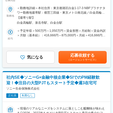
仕事内容
す】
■業務概要
＜勤務地詳細＞本社住所：東京都港区白金1-17-3 NBFプラチナタ
■企業特徴
当社のビジネスアプリケーション運用部門において、Ops Lead
ワー勤務地最寄駅：都営三田線・東京メトロ南北線／白金高輪駅
当社は社長であっても「さん」付けで呼ぶ、役職を超えたフラッ
Engineerとして運用・保守やリリース管理、自動化・監視の仕組
勤務地
受動喫煙対策：屋内喫煙可能場所あり
トな文化が特徴です。新卒採用を行っておらず、全員中途入社の
【最寄り駅】
み構築をリードします。CI/CDや各種自動化ツールを駆使し、業
ため様々な価値観を認め合い互いを尊敬し合う風土があります。
白金高輪駅、泉岳寺駅、白金台駅
務プロセスの効率化と品質向上を推進。グローバルなチームやパ
また、残業を美徳とする文化はなく、可能な限り残業せず早く帰
ートナー企業と連携しながら、安定した運用と継続的な改善活動
＜予定年収＞500万円～1,050万円＜賃金形態＞月給制＜賃金内訳
る社風は外資系ならではです。
を担っていただきます。
＞月額（基本給）：416,666円～875,000円＜月給＞416,666円～
■業務詳細
給与
875,000円＜昇給有無＞有＜残業手当＞有＜給与補足＞※現年収、
■入社後
ビジネスアプリケーションの運用・保守業務、インシデント対応
能力、経験に応じて当社規定により優遇します。賃金はあくまで
入社後２日間は中途入社者導入研修、その後はバディ制度を組
（一次・二次）、問題切り分けや恒久対策の提案・実施、Jenkins
も目安の金額であり、選考を通じて上下する可能性があります。
み、1か月間は現場でのOJTを実施します。不明点や相談は気軽に
やControl-M、GitHub等を活用した変更・リリース管理、CI/CDパ
月給(月額)は固定手当を含めた表記です。
メンバーに確認できるような環境です。始めは小規模の案件から
応募依頼する
イプライン設計・自動化推進、運用作業の自動化、Prometheus・
気になる
取り組んでいただき、徐々に大きい規模の案件をお任せしていく
（エージェントサービス）
Grafana・Dynatrace等を用いた監視・アラート設計、AWSや
想定です。
OpenShift等クラウド基盤の運用・設定変更、ネットワークや証明
書管理、基盤チームとの連携、RunbookやWiki等のナレッジ整
■働き方
備、アジャイルやカンバン手法によるタスク管理、チームメンバ
・就業時刻は9:00～17:00、月残業平均20Hのため18:00には退社
社内SE◆ソニーG×金融中核企業◆SIでのPM経験歓
ーやパートナーへの技術サポート、プロダクトチームとの品質・
する社員が多い環境です。
迎！◆注目の大型PJTもスタート予定◆週3在宅可
パフォーマンス改善推進、日本語・英語でのコミュニケーション
・週3日の在宅勤務が可能です。(OJT期間は原則出社／個々人の
を担当します。
ソニー生命保険株式会社
事情により在宅頻度は相談可)
■扱うサービス
・3～4か月に1度夜間対応が発生します。主に協力会社の立ち合
正社員
転勤なし
AWS、OpenShift、Jenkins、GitHub、Prometheus、Grafana、
い、前日早上がりで翌日は午前中就業です。
Dynatrace等、モダンな運用環境を取り扱います。
■業務の魅力
変更の範囲：会社の定める業務
＜現場のリアルなニーズをシステムに落としこむ醍醐味が味わえ
運用から改善まで一貫して携わり、最新技術やグローバルな業務
る◎2026～2027年をめどに大型PJTもスタート予定の希少なフェ