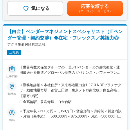
・保険商品要件の分析と要件定義作成
月給(月額)は固定手当を含めた表記です。
応募依頼する
・システム設計レビューとアーキテクチャ提案
気になる
■特徴・魅力
（エージェントサービス）
・開発ベンダーの選定・契約管理と進捗統括
生命保険業界のリーディングカンパニーとして、1400万人のお客
・テスト計画策定、ユーザ受入れ支援、リリース対応
様・取引先３３万企業・総資産８７兆円（2023年3月現在）を有
・経営層・業務部門とのガバナンス会議運営
し、豊富なアセットを活用して業界最大規模のシステム開発に携
わることが出来ます。
【白金】ベンダーマネジメントスペシャリスト（ITベン
■組織体制：
ダー管理・契約交渉）◆在宅・フレックス／英語力◎
PM、SE、ビジネスアナリストで構成する横断チームに配属。プ
・2024-3287G
ロジェクトごとに小～大規模チームを編成し、自律的に裁量を持
アクサ生命保険株式会社
って推進できます。
変更の範囲：会社の定める業務
正社員
■働き方：
ハイブリッド勤務を原則とし、フレックス制度を導入。プロジェ
【世界有数の保険グループの一員／ITベンダーとの連携強化・運
クトフェーズに応じたリモート併用で、ワークライフバランス改
用最適化を推進／グローバル基準のガバナンス・パフォーマンス
善を図れます。
仕事内容
管理を担うポジションです】
■業務概要
＜勤務地詳細＞本社住所：東京都港区白金1-17-3 NBFプラチナタ
■キャリアパス：
当社のIT部門において、主にIT関連の重要ベンダー管理業務を担当
ワー勤務地最寄駅：都営三田線・東京メトロ南北線／白金高輪駅
シニアPM、ソリューションアーキテクト、部門マネージャー等へ
していただきます。ベンダーとの強固なパートナーシップ構築か
勤務地
受動喫煙対策：屋内喫煙可能場所あり変更の範囲：会社の定める
の昇進、またはグローバルプロジェクト参画を通じて専門性を高
【最寄り駅】
ら契約・財務管理、サービス品質の維持・向上まで、幅広くご活
事業所（リモートワーク含む）
める道があります。
白金高輪駅、泉岳寺駅、白金台駅
躍いただきます。プロジェクトの安定運営やコスト最適化に寄与
する重要な役割です。
＜予定年収＞600万円～1,050万円＜賃金形態＞月給制＜賃金内訳
■企業の特徴／魅力：
■業務詳細
＞月額（基本給）：500,000円～875,000円＜月給＞500,000円～
世界的グループの安定基盤のもと、幅広い顧客基盤に影響を与え
・IT主要ベンダーとの関係構築および戦略的な連携強化
給与
875,000円＜昇給有無＞有＜残業手当＞有＜給与補足＞※現年収、
る大規模プロジェクトを経験可能。保険業務とITを両立させ、よ
・ベンダーとのサービスレベル契約（SLA）や業務委託契約の遵
能力、経験に応じて当社規定により優遇します。賃金はあくまで
り良い働き方とスケールの大きな挑戦を求める方に最適な環境で
守推進