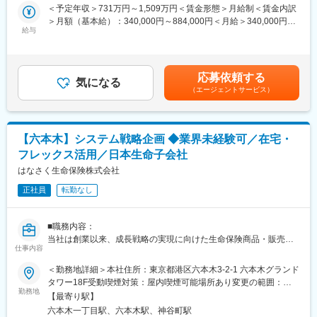
業務部門の課題解決やシステムモダナイゼーションを推進するた
＜予定年収＞731万円～1,509万円＜賃金形態＞月給制＜賃金内訳
策が評価され「健康経営優良法人」に認定されています。
め、システム改善や新規ITソリューションの企画・立案を担当し
＞月額（基本給）：340,000円～884,000円＜月給＞340,000円～
・また、「子育てサポート企業」としてくるみん認定を受けた企
ます。ビジネス要件の整理から要件定義、設計、開発、テスト、
給与
884,000円＜昇給有無＞有＜残業手当＞有＜給与補足＞■経験・能
業のうち、より高い水準の取組を行った企業が認定を受けること
リリースまで一連のプロセスを推進するとともに、将来的にはエ
力等を考慮の上、当社規定により決定■月給＋賞与＋残業代の想定
ができるプラチナくるみん認定企業に選出されています。
ンタープライズアーキテクチャの見直しやシステムロードマップ
年収になります。■賞与：年2回（6月・12月）賃金はあくまでも
策定など、全社視点でのIT戦略立案にも携わることが可能です。
目安の金額であり、選考を通じて上下する可能性があります。月
応募依頼する
気になる
給(月額)は固定手当を含めた表記です。
（エージェントサービス）
（2）生命保険システム開発プロジェクトのマネジメント
変更の範囲：会社の定める業務
常時複数進行する大規模システム開発プロジェクトにおいて、シ
ステム化方針の策定、計画立案、ベンダーマネジメント、品質・
コスト・進捗管理など、PL・PMとしてプロジェクト全体の推進
【六本木】システム戦略企画 ◆業界未経験可／在宅・
を担います。事業会社の立場でプロジェクトをリードし、事業成
フレックス活用／日本生命子会社
長を支える重要な役割をお任せします。
はなさく生命保険株式会社
（3）生命保険システムの開発・保守業務
正社員
転勤なし
保険業務を支える各種システムの機能拡張や保守開発を担当しま
す。業務知識とシステム知識を深めながら、自ら課題を発見し、
業務効率化や利便性向上につながる改善提案・実装を推進いただ
■職務内容：
きます。
当社は創業以来、成長戦略の実現に向けた生命保険商品・販売チ
仕事内容
ャネルの開発に積極的に取り組んでおります。会社の成長に伴
■配属先
い、当社の企画総務及び開発管理業務を担う人材を募集いたしま
＜勤務地詳細＞本社住所：東京都港区六本木3-2-1 六本木グランド
アプリケーション開発第一部、第二部、第三部のいずれか（担当
す。本ポジションでは、以下の業務をご担当頂きます。
タワー18F受動喫煙対策：屋内喫煙可能場所あり変更の範囲：会
システムに応じて決定）
勤務地
社の定める事業所（リモートワーク含む）
【最寄り駅】
＜具体的な職務内容＞
■組織構成
六本木一丁目駅、六本木駅、神谷町駅
・社内各部署やパートナー企業が参加する会議体の運営