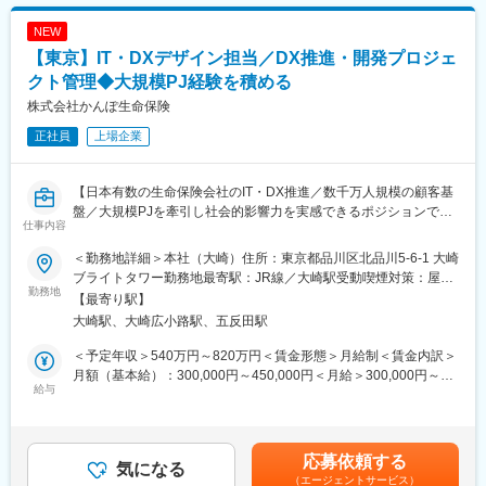
NEW
【東京】IT・DXデザイン担当／DX推進・開発プロジェ
クト管理◆大規模PJ経験を積める
株式会社かんぽ生命保険
正社員
上場企業
【日本有数の生命保険会社のIT・DX推進／数千万人規模の顧客基
盤／大規模PJを牽引し社会的影響力を実感できるポジションで
仕事内容
す】
＜勤務地詳細＞本社（大崎）住所：東京都品川区北品川5-6-1 大崎
■業務概要
ブライトタワー勤務地最寄駅：JR線／大崎駅受動喫煙対策：屋内
当社のIT企画部 IT・DXデザイン担当として、ビジネス上流からの
勤務地
喫煙可能場所あり変更の範囲：会社の定める事業所
【最寄り駅】
企画・設計、開発プロジェクトの推進、DXの推進まで一体的に担
大崎駅、大崎広小路駅、五反田駅
います。事業部門と連携し、業務プロセスの設計やIT投資案件の
企画、システム開発・ベンダーコントロール、全社DX推進を通じ
＜予定年収＞540万円～820万円＜賃金形態＞月給制＜賃金内訳＞
て当社のIT戦略をリードします。
月額（基本給）：300,000円～450,000円＜月給＞300,000円～
給与
450,000円＜昇給有無＞有＜残業手当＞有＜給与補足＞■詳細は社
■業務詳細
内規程に基づき決定します。■通勤費・住居・扶養手当等の諸手当
・事業部門と連携した要件整理や業務プロセス設計
を条件に応じて支給します。■昇給：年1回／賞与：年2回賃金は
・IT投資案件の企画、整理、見積り評価
あくまでも目安の金額であり、選考を通じて上下する可能性があ
応募依頼する
・開発プロジェクトの推進（スケジュール／品質／コスト／リス
気になる
ります。月給(月額)は固定手当を含めた表記です。
（エージェントサービス）
ク管理）