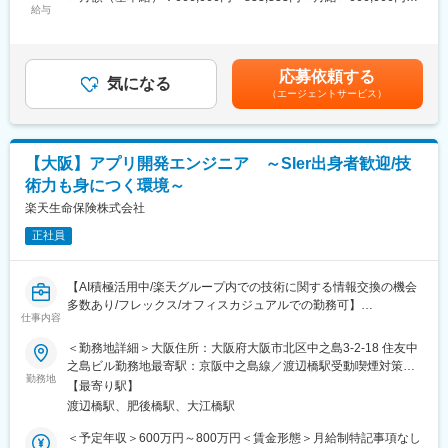
・担当するプロダクトについて、コアとなるケイパビリティや機
給与
833,333円＜昇給有無＞有＜残業手当＞有＜給与補足＞※能力・経
能、また制限事項について理解する
験に応じて当社規定により優遇 賃金はあくまでも目安の金額であ
■就業環境
・プロセスの自動化や標準化をサポートする
り、選考を通じて上下する可能性があります。月給(月額)は固定手
週3日のリモートワークやフレックスタイム制を活用できる柔軟な
・新しいニーズを引き出し、業務及びシステム要件定義をおこな
当を含めた表記です。
働き方が可能です。
応募依頼する
う
気になる
（エージェントサービス）
・新たなテクノロジーや機能を探求し、会社の戦略にアラインす
■想定されるキャリアパス
ることを評価し提案する
小規模案件の経験を積んだ後、モダナイゼーションやAI推進など
◎システム開発やメンテナンスの調整を行い、Squad 内のオペレ
上流工程や新領域への挑戦が可能です。
ーション が円滑に行われること確実にする
【大阪】アプリ開発エンジニア ～SIer出身者歓迎/技
・リリース準備（例：Release Managementへの承認を得たドキ
■企業の特徴/魅力
術力も身につく環境～
ュメントの提出、レビュー実施等）と夜間もしくは早朝リリース
成長を続けるソニーグループの中核企業として「他人のやらない
作業
楽天生命保険株式会社
事に挑戦し社会に貢献する」文化が根付いています。
・（ビジネスに対する窓口；Single Point of Contactとして）イン
正社員
シデント（障害）の優先順位付けを行い対応し、根本原因の特定
変更の範囲：会社の定める業務
および問題解決のためにデベロッパー（開発者）をサポートする
・テストチームと協業してテスト自動化を推進する
【AI積極活用中/楽天グループ内での技術に関する情報交換の機会
多数あり/フレックス/オフィスカジュアルでの勤務可】
■就業環境：
仕事内容
■業務内容
全社員が確実に有給休暇・特別休暇取得できるような環境整備、
楽天生命情報システム本部において、システム開発およびアプリ
＜勤務地詳細＞大阪住所：大阪府大阪市北区中之島3-2-18 住友中
育児・介護との両立ができるような職場復帰支援プログラムの確
ケーションサポートを担当していただきます。
之島ビル勤務地最寄駅：京阪中之島線／渡辺橋駅受動喫煙対策：
立、在宅勤務制度など、社員が働きやすい環境があります。
・アプリケーション開発チームのリード
勤務地
屋内全面禁煙変更の範囲：当面予定はありませんが、制度上国
【最寄り駅】
・同時並行で進む複数開発プロジェクトの推進
内・海外のすべての事業所への出張及び転勤の可能性がありま
■当社について：
渡辺橋駅、肥後橋駅、大江橋駅
・開発チームメンバーの指導育成
す。
アクサ生命はアクサのメンバーカンパニーとして 1994 年に設立
・ベンダーコントロール
＜予定年収＞600万円～800万円＜賃金形態＞月給制特記事項なし
されました。アクサが世界で培ってきた知識と経験を活かし、