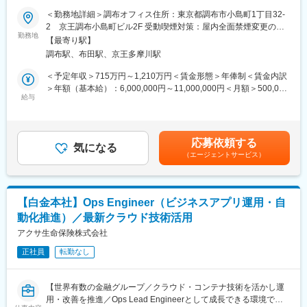
障や医療・がん保障、年金、資産形成などの幅広い商品、企業福
入社後はスキル・ご経験に応じてOJTを実施し、その後はユーザ
＜勤務地詳細＞調布オフィス住所：東京都調布市小島町1丁目32-
利の増進やライフマネジメント？（人生を経営する）に関するア
ー（社内）との要件定義や開発ベンダーのとりまとめなどをお任
2 京王調布小島町ビル2F 受動喫煙対策：屋内全面禁煙変更の範
ドバイスをお届けしています。
せします。また本ポジションでは、従来の開発推進に加え、AWS
勤務地
囲：会社の定める事業所（リモートワーク含む）
【最寄り駅】
を中心としたクラウド環境のアーキテクチャ設計・構築をリード
調布駅、布田駅、京王多摩川駅
いただく役割を期待しています。単なるプロジェクト管理ではな
く、技術的意思決定を担うPMとして主体的に関われるポジション
＜予定年収＞715万円～1,210万円＜賃金形態＞年俸制＜賃金内訳
です。※生命保険システム未経験の方もキャッチアップ可能です。
＞年額（基本給）：6,000,000円～11,000,000円＜月額＞500,000
給与
円～916,666円（12分割）＜昇給有無＞有＜残業手当＞有＜給与
■業務詳細
補足＞【補足】・年収には賞与が含まれていますが、会社業績・
・保険業務アプリケーションシステムの開発保守
個人評価により変動します。・年収には毎月20時間想定の残業手
・プロジェクトの立ち上げ、計画策定、進捗管理、課題管理、品
当が含まれていますが、平均残業時間であり月の残業時間により
応募依頼する
質管理
気になる
変動します（残業手当は1分単位で計算）。・管理職採用の場合は
（エージェントサービス）
・新規案件等の要件調整（ユーザー（社員）折衝、課題抽出、提
残業代支給無し賃金はあくまでも目安の金額であり、選考を通じ
案）
て上下する可能性があります。月給(月額)は固定手当を含めた表記
・アジャイル開発の推進、生成AIの活用、テスト自動化拡大な
です。
ど、作業効率の向上や品質強化に関する対応
【白金本社】Ops Engineer（ビジネスアプリ運用・自
・開発ベンダー（常駐要員含む）進捗管理
動化推進）／最新クラウド技術活用
・各種レポート、報告書の作成
アクサ生命保険株式会社
■組織
正社員
転勤なし
組織はマネジメントを含め6名で構成されており、全員が中途入社
です。
全員がPMとしてプロジェクトを推進しており、主体性を持って働
【世界有数の金融グループ／クラウド・コンテナ技術を活かし運
いています。今後は30代前後の中核人材・即戦力人材の採用・強
用・改善を推進／Ops Lead Engineerとして成長できる環境で
化にも注力しています。