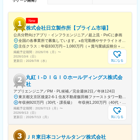
ッケージ開発）
■入社後のイメージ
まずは既存システムの機能改修や保守作業を通じてユーザーとの
折衝や外部ベンダーとの調整(業務依頼・管理、レビュー対応等)か
らお任せし、当社の環境や業務を習得いただくことを想定してい
New
ます。
株式会社日立製作所【プライム市場】
公共分野向けアプリ・インフラエンジニア／超上流・PoCに参画
■配属組織
全国の各事業所で募集しています。※在宅勤務やサテライトオフィス勤務を併用しながらの勤務が可能です。＜北海道・東北＞・北海道、宮城＜関東＞・東京、神奈川、埼玉、千葉、茨城＜東海＞愛知＜関西＞大阪、兵庫＜中国・四国・九州＞広島、岡山、福岡または各拠点周辺のお客さま先※受動喫煙対策あり（屋内全面禁煙）
情報システム部は100名程度の社員で組織されており、約700名の
主任クラス：年収830万円～1,080万円（＋賞与業績反映分＋諸手当） 課長クラス：年収1,150万円～1,500万円（＋賞与業績反映分＋諸手当）
パートナー会社の方の協力も得て運営しています。IT企画、新ビ
掲載予定期間：
2026/7/6（月）
〜
ジネス開発、システムリスク管理、IT開発、IT基盤、次期インフラ
2026/10/4（日）
推進の計6つのグループに分かれています。本ポジションはIT開発
気になる
更新日：
2026/7/8（水）
グループへの所属となり、新規契約や収納保全などの業務領域ご
とに約10チームから編成されています。当グループは現状、40名
丸紅Ｉ‐ＤＩＧＩＯホールディングス株式会
(男性34名、女性6名)、平均年齢40歳前後の組織で、全員中途入社
社員で構成されております。
社
アプリエンジニア／PM・PL候補／完全週休2日／年休124日
■働き方
東京都文京区後楽2-6-1 住友不動産飯田橋ファーストタワー勤務地最寄駅：都営大江戸線／飯田橋駅＜丸紅情報システムズ株式会社 もしくは 丸紅ITソリューションズ株式会社への在籍出向となります＞・勤務地：上記・事業内容：ITライフサイクル全般に対するソリューションを提供※受動喫煙対策：屋内全面禁煙※転勤は当面想定していません。※週3日リモートOK
繁忙期・閑散期により波がありますが、月残業平均20～40時間(法
年収例920万円（30代・課長級） 年収例1,200万円（40代・専門管理職級）
定外)を推移しています。リモートワークも推奨しており、平均す
掲載予定期間：
2026/7/13（月）
〜
ると週2～4日程度在宅勤務を実施いただけます。服装は自由でパ
2026/9/13（日）
ーカー・ジーンズで勤務をされている方もいらっしゃいます。
気になる
更新日：
2026/7/13（月）
変更の範囲：無
ＪＲ東日本コンサルタンツ株式会社