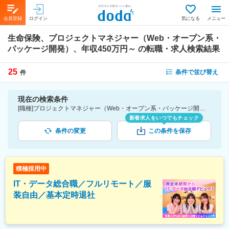
会員登録
ログイン
気になる
メニュー
生命保険、プロジェクトマネジャー（Web・オープン系・
パッケージ開発）、年収450万円～
の転職・求人検索結果
25
条件で並び替え
件
現在の検索条件
[職種]プロジェクトマネジャー（Web・オープン系・パッケージ開発）-業務系アプリケーションエンジニア・プログラマ [業種]生命保険-金融業界 [年収]450万円～
新着求人をいつでもチェック
条件の変更
この条件を保存
積極採用中
IT・データ総合職／フルリモート／服
装自由／基本定時退社