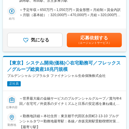
調布駅、布田駅、京王多摩川駅
入社後はアフラックプロジェクトZEROというプロジェクトに参
画いただきます。
＜予定年収＞650万円～1,050万円＜賃金形態＞月給制＜賃金内訳
■当社について：
他部門とも密接にかかわる領域のため、新商品リリースに伴う新
＞月額（基本給）：320,000円～470,000円＜月給＞320,000円～
当社は、日本生命100％出資の代理店向け戦略子会社として、
規開発なども多く発生するため、ビジネスサイド側と密にコミュ
給与
470,000円＜昇給有無＞有＜残業手当＞有＜給与補足＞※上記想定
2019年6月より生命保険商品の販売開始をいたしました。医療系
ニケーションをとりながら上流部分へ携わることが可能です。
年収は賞与（年3回）、残業代を含んだものです。※家賃補助
商品を中心に、緩和型商品、収入保障保険、変額保険など、積極
■アフラックプロジェクトZEROとは
（例：6万迄の9割支給）は上記に含まれません。賃金はあくまで
的な商品展開を進めています。販売業績については、現在、お客
アフラックのプロジェクトZEROは、保険契約管理業務の抜本的
も目安の金額であり、選考を通じて上下する可能性があります。
様・代理店様より好評いただいており、2024年度の新契約件数は
応募依頼する
再構築を目指し、デジタル手続きの拡大やバックオフィスの自動
気になる
月給(月額)は固定手当を含めた表記です。
24.7万件、保有契約件数は75.8万件を突破、今後も迅速な販売戦
（エージェントサービス）
化、リアルタイムデータ活用を推進しています。これにより、業
略を展開してまいります。戦略子会社ならではの機動性と、親会
務効率化とコスト削減を実現し、増加する業務量に対応可能な柔
社の信用力・資金力ネットワークを背景にしながら、通販ビジネ
軟な体制を構築します。また、システム開発基盤をシンプル化
ス、Webダイレクト販売、新規事業やアライアンス等にも積極的
し、クラウドへのデータ分析環境移行で運用コストを削減。ITリ
にビジネス展開してまいります。
【東京】システム開発(価格)◇在宅勤務可／フレックス
ソースを新商品・サービス開発に集中させ、顧客満足度向上と事
／グループ総資産18兆円規模
業競争力強化を図っています。2023年から本格稼働中です。
変更の範囲：無
↓本プロジェクトに関するHP
プルデンシャル ジブラルタ ファイナンシャル生命保険株式会社
https://www.aflac.co.jp/corp/value/dx.html
正社員
■魅力
同社はアジャイルを用いた働き方を全社的に導入しており、シス
テムもアジャイル開発を行っています。非常にスピード感を持っ
～世界最大級の金融サービスのプルデンシャルグループ／賞与年4
てシステム開発に取り組むことができます。
回／在宅可／外資系のダイナミズムと日系の安定感を兼ね備えた
■組織構成
仕事内容
財務リーダーポジション～
各部門20代～40代のエンジニアが在籍しており、中途入社者が６
＜勤務地詳細＞本社住所：東京都千代田区永田町2-13-10 プルデ
～7割を占める為、入社後も馴染みやすい環境です。また、部内の
下記に記載するシステムの開発・保守を実施します。
ンシャルタワー勤務地最寄駅：各線／赤坂見附駅受動喫煙対策：
雰囲気も落ち着いており和やかな雰囲気です。
・契約管理システム
勤務地
屋内喫煙可能場所あり
■就業環境
【最寄り駅】