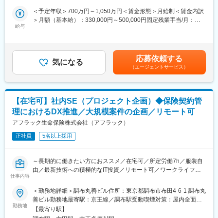
部門人員数：69名（2026年3月時点）
・システム開発に付随する各種管理業務（本番移行判定、障害管
＜予定年収＞700万円～1,050万円＜賃金形態＞月給制＜賃金内訳
理等）
＞月額（基本給）：330,000円～500,000円固定残業手当/月：
■本ポジションの魅力
・システム開発に係る決裁・契約業務
給与
140,000円～200,000円（固定残業時間30時間0分/月）超過した時
・企画構想からリリースまで一気通貫で携わることができる環境
・システム投資計画の立案・推進、実績管理
間外労働の残業手当は追加支給＜月給＞470,000円～700,000円
・システムモダナイゼーションや先進技術活用など、大規模かつ
※長期的には、人材育成の観点から、IT戦略部の別業務へのジョブ
（一律手当を含む）＜昇給有無＞有＜残業手当＞有＜給与補足＞※
変革フェーズのプロジェクトに参画可能
ローテーションの可能性もございます。
内訳：役割給＋加算手当Ⅰ（役割給の10％相当）＋固定残業手当
・経験や年齢を問わず新たな領域へ挑戦でき、専門性を高めるキ
応募依頼する
気になる
[14~20万円（法定外残業30時間/月）]※上記年収は年２回の基本賞
ャリア形成が可能
（エージェントサービス）
■就業環境：
与、業績連動賞与及び固定残業手当を含む標準例※賃金等の条件は
・IT投資に積極的な環境のもと、未来の生命保険システムのある
IT戦略部は本質を捉え、効率的に働く風土が根付いています。リ
ご経験や実績、能力により決定いたします賃金はあくまでも目安
べき姿を描きながら開発を推進できる
モートワークの利用も進んでおり月半分程度の取得状況です。
の金額であり、選考を通じて上下する可能性があります。月給(月
額)は固定手当を含めた表記です。
■評価制度
【在宅可】社内SE（プロジェクト企画）◆保険契約管
■魅力ポイント：
IT本部独自の人事制度を導入しており、ITプロフェッショナルとし
理におけるDX推進／大規模案件の企画／リモート可
以下は魅力ポイントのごく一部です（詳しくは面談を通じてご説
ての成果や専門性を適正に評価しています。マネジメント職だけ
明申し上げます）。
アフラック生命保険株式会社（アフラック）
でなく、技術を追求するスペシャリストとしてキャリアを築きな
（１）日本生命という強固な基盤のもとで、安定的に業務を行う
がら処遇向上を目指せる環境です。
正社員
5名以上採用
ことができます。
（２）創業後間もないため、既存のしがらみを受けることなくお
変更の範囲：会社の定める業務
客様目線で業務を再構築していくことが可能です。
～長期的に働きたい方におススメ／在宅可／所定労働7h／服装自
（３）サイバーセキュリティ対策の強化を推進し、安心・安全な
由／最新技術への積極的なIT投資／リモート可／ワークライフバ
システム環境づくりを通じ、ご自身の成長とやりがいを感じられ
仕事内容
ランス◎～
ます。
＜勤務地詳細＞調布丸善ビル住所：東京都調布市布田4-6-1 調布丸
（４）本社勤務（転勤なし）のため、安定して就業が可能です。
■業務概要
善ビル勤務地最寄駅：京王線／調布駅受動喫煙対策：屋内全面禁
（５）新しい価値の創造に向けて、会社の成長を支える従業員に
当社の社内SE（プロジェクト企画）として、当社サービスに関わ
勤務地
煙変更の範囲：会社の定める事業所（リモートワーク含む）
投資を惜しみません（リモート勤務・各種福利厚生・快適なオフ
【最寄り駅】
るプロジェクトの立ち上げ等最上流の工程をお任せいたします。
ィス環境など）。