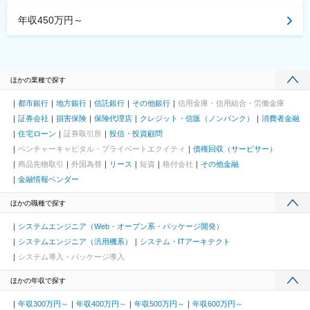
年収450万円～
ほかの業種で探す
都市銀行
地方銀行
信託銀行
その他銀行
信用金庫・信用組合・労働金庫
証券会社
損害保険
保険代理店
クレジット・信販（ノンバンク）
消費者金融
住宅ローン
証券取引所
投信・投資顧問
ベンチャーキャピタル・プライベートエクイティ
債権回収（サービサー）
商品先物取引
外国為替
リース
短資
格付会社
その他金融
金融情報ベンダー
ほかの職種で探す
システムエンジニア（Web・オープン系・パッケージ開発）
システムエンジニア（汎用機系）
システム・ITアーキテクト
システム導入・パッケージ導入
ほかの年収で探す
年収300万円～
年収400万円～
年収500万円～
年収600万円～