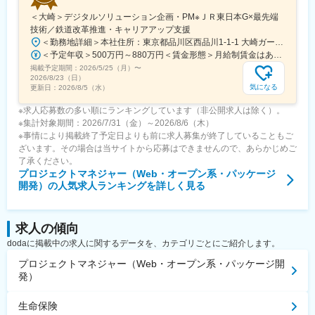
＜大崎＞デジタルソリューション企画・PM※ＪＲ東日本G×最先端
技術／鉄道改革推進・キャリアアップ支援
＜勤務地詳細＞本社住所：東京都品川区西品川1-1-1 大崎ガーデンタワー14F受動喫煙対策：屋内全面禁煙変更の範囲：会社の定める事業所
＜予定年収＞500万円～880万円＜賃金形態＞月給制賃金はあくまでも目安の金額であり、選考を通じて上下する可能性があります。＜賃金内訳＞月額（基本給）：250,000円～450,000円＜月給＞250,000円～450,000円＜昇給有無＞有＜残業手当＞有＜給与補足＞■昇給：年1回（4月）■賞与：年2回＊当社規定により、経歴・実績等により個別に決定いたします。賃金はあくまでも目安の金額であり、選考を通じて上下する可能性があります。月給(月額)は固定手当を含めた表記です。
掲載予定期間：
2026/5/25（月）
〜
2026/8/23（日）
気になる
更新日：
2026/8/5（水）
※求人応募数の多い順にランキングしています（非公開求人は除く）。
※集計対象期間：2026/7/31（金）～2026/8/6（木）
※事情により掲載終了予定日よりも前に求人募集が終了していることもご
ざいます。その場合は当サイトから応募はできませんので、あらかじめご
了承ください。
プロジェクトマネジャー（Web・オープン系・パッケージ
開発）
の人気求人ランキングを詳しく見る
求人の傾向
dodaに掲載中の求人に関するデータを、カテゴリごとにご紹介します。
プロジェクトマネジャー（Web・オープン系・パッケージ開
発）
生命保険