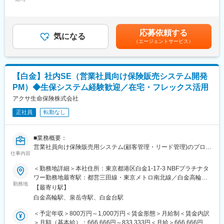
259,460円～500,000円＜昇給有無＞有＜残業手当＞有＜給与補足
ることができます。
入社後はOJT担当とともに、営業企画部門からの依頼による小規
＞・スキル・経験・前職等総合的に考慮して決定致します・入社
・リモート週3で出社×リモート×フレックスのフレキシブルな働
模なシステム開発案件を担当し、ユーザー部門との要件調整、ベ
月に関わらず、賞与は満額支給対象になります賃金はあくまでも
き方
ンダーへの要件提示、開発進行管理、リリースまでを一貫して行
目安の金額であり、選考を通じて上下する可能性があります。月
・本社システム部の平均残業時間は月19.8Hで定時17:30
応募依頼する
います。業務に慣れた後は、コンサルティングシステムのモダナ
気になる
給(月額)は固定手当を含めた表記です。
・中途8割、異業界転職割合6有、一般社員から代表まで「さん」
（エージェントサービス）
イゼーションなど、より大規模なプロジェクトやシステムの刷新
付で呼びあう文化で、一人一人を尊重する文化があります。
業務に携わります。将来的には、AI推進部門への異動によるAI関
・住宅手当は東京：5万円／仙台：3万5千円※支給条件有
連企画業務へのキャリアパスも用意されています。
変更の範囲：会社の定める業務
【白金】社内SE（営業社員向け保険販売システム開発
■扱うサービス
PM）◆生保システム経験歓迎／在宅・フレックス活用
当社の営業支援システムや顧客管理システム、最新のIT技術を活
用した各種アプリケーションの開発に従事します。
アクサ生命保険株式会社
正社員
転勤なし
■組織構成
ITデジタル戦略本部には190名が在籍し、営業・保険・新商品シス
テム開発部、基盤システム統括部など複数部門が連携し業務を推
■業務概要：
進しています。
営業社員向け保険販売用システム(顧客管理・リード管理)のプロジ
仕事内容
ェクトマネージャとして、要件定義やベンダーコントロール等の
■業務の魅力
業務に従事いただきます。
＜勤務地詳細＞本社住所：東京都港区白金1-17-3 NBFプラチナタ
最新技術を積極的に取り入れ、ビジネスへの応用や新たな価値創
ワー勤務地最寄駅：都営三田線・東京メトロ南北線／白金高輪駅
出に関わる企画力、プロジェクトマネジメント力が身につきま
＜具体的な業務内容＞
勤務地
受動喫煙対策：屋内喫煙可能場所あり変更の範囲：会社の定める
す。大規模プロジェクトでの経験も豊富に得られます。
【最寄り駅】
◎ビジネス部門と協働し、ビジネスプロセスを定義、最適化して
事業所（リモートワーク含む）
白金高輪駅、泉岳寺駅、白金台駅
いく
■教育体制
・担当するプロダクトに関して、ビジネスプロセスやワークフロ
＜予定年収＞800万円～1,000万円＜賃金形態＞月給制＜賃金内訳
OJTによる丁寧なサポート体制があり、未経験分野でも安心して
ー、ユースケースについての知識を維持する
＞月額（基本給）：666,666円～833,333円＜月給＞666,666円～
業務を習得できます。