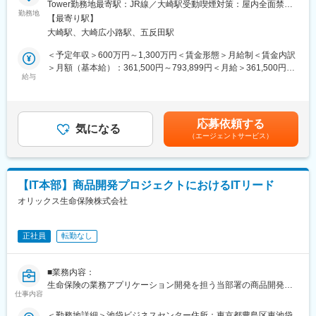
Tower勤務地最寄駅：JR線／大崎駅受動喫煙対策：屋内全面禁煙
各部門20代～40代のエンジニアが在籍しており、中途入社者が６
ITプロダクト開発部、ITフロント開発部のいずれかのグループでの
勤務地
変更の範囲：会社の定める事業所（リモートワーク含む）
～7割を占める為、入社後も馴染みやすい環境です。また、部内の
【最寄り駅】
採用となります。自社の生命保険商品に関するシステム開発・保
雰囲気も落ち着いており和やかな雰囲気です。
大崎駅、大崎広小路駅、五反田駅
守業務をお任せいたします。
■就業環境
※開発作業は外部ベンダーに委託しています。
＜予定年収＞600万円～1,300万円＜賃金形態＞月給制＜賃金内訳
所定労働7時間、全社平均残業20時間程度で、フレックス制度の
＞月額（基本給）：361,500円～793,899円＜月給＞361,500円～
活用も可能です。リモートワークも可能となっており、ワークラ
■業務詳細：
給与
793,899円＜昇給有無＞有＜残業手当＞有＜給与補足＞※上記年収
イフバランスを整えながら就業いただける環境です。
・保険契約管理システムに関する全社開発プロジェクトの実行
は残業代・インセンティブボーナスを含みます。※前職の給与を考
■同社の特徴
・保険契約管理システムに関する保守
慮し、当社規定に則り決定します。（固定給＋賞与） ※予定年収
同社は1974年に日本で初めてがん保険を提供する会社として創業
・代理店システムに関する全社開発プロジェクトの実行・保守
はあくまでも目安の金額であり、選考を通じて上下する可能性が
し、以来、『がん保険・医療保険保有契約件数NO.1』のリーディ
応募依頼する
・その他社内システムに関する全社開発プロジェクトの実行・保
気になる
あります。 ・賞与：年１回（6月）・給与改定：年1回（６月）賃
ングカンパニーとなっています。
（エージェントサービス）
守
金はあくまでも目安の金額であり、選考を通じて上下する可能性
また、生命保険業界でもトップクラスのDX活用を推進しており、
・成長戦略案件、現行システムの計画、開発
があります。月給(月額)は固定手当を含めた表記です。
DX認定事業者第一号として認定されています。システム部門には
・現行システムの保守
中途入社者も多く、安心して就業いただけます。定着率が非常に
・開発プロジェクト計画の策定および社内承認に向けた提案や各
高く、社員を大切にする日系的特徴を併せ持った会社です。
【IT本部】商品開発プロジェクトにおけるITリード
種サポート
オリックス生命保険株式会社
変更の範囲：会社の定める業務
■配属先情報：
・ITプロダクト開発部 各グループ10名程度で全40名程度の組織
正社員
転勤なし
です。
・ITフロント開発部 各グループ4～8名程度で全20名程度の組織
です。
■業務内容：
20代から50代まで幅広く在籍しています。
生命保険の業務アプリケーション開発を担う当部署の商品開発案
仕事内容
件をリードする立場を担っていただきます。
■配属先のミッション：
ビジネス要件の確認、システム要件定義、設計、開発～テスト、
＜勤務地詳細＞池袋ビジネスセンター住所：東京都豊島区東池袋