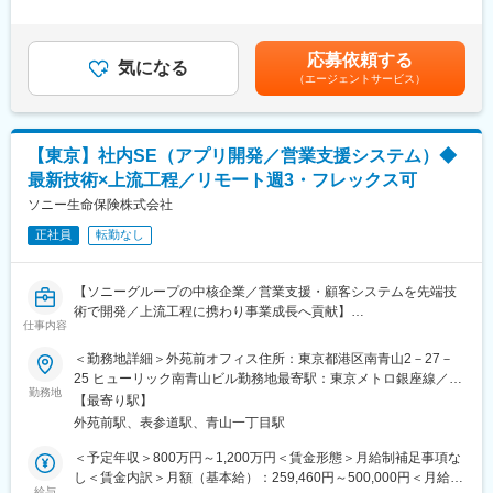
支援を行っていただきます。（例：プロジェクト管理ルールや標
＞※年収は、会社業績および個人のパフォーマンスにより金額が増
準化の策定および浸透の推進、稼働中プロジェクトの状態可視化
減いたします。※上記給与詳細は、経験・能力を考慮の上、当社規
および経営層へのレポーティング、プロジェクト管理における品
程により決定します。■賞与：年4回賃金はあくまでも目安の金額
応募依頼する
質支援および評価）
気になる
であり、選考を通じて上下する可能性があります。月給(月額)は固
（エージェントサービス）
（２）プロジェクトマネジメントオフィス（PMO）
定手当を含めた表記です。
個々のプロジェクトへPMOとしての参画
アサインされているＰＭＯ（社員、協力会社社員）の管理や支援
（３）ラインマネージャ業務（部下の育成、チーム運営に参画）
【東京】社内SE（アプリ開発／営業支援システム）◆
※これまでのご経験と今後のキャリアビジョンに応じて、プロジェ
最新技術×上流工程／リモート週3・フレックス可
クトポートフォリオ管理もしくはPMOのいずれかを担当していた
だきます
ソニー生命保険株式会社
※マネージャ（管理職）採用を想定していますが、これまでのご経
正社員
転勤なし
験やキャリア志向に応じてスタッフ（総合職）での採用も検討い
たします。
【ソニーグループの中核企業／営業支援・顧客システムを先端技
■同社で働く魅力
術で開発／上流工程に携わり事業成長へ貢献】
当社は生命保険会社では珍しく、システム子会社を持ちません。
仕事内容
■業務概要
そのため、ユーザー（営業や内勤）とITが直接会話をしてシステ
当社のITデジタル戦略本部にて、営業支援や顧客向けの各種シス
＜勤務地詳細＞外苑前オフィス住所：東京都港区南青山2－27－
ムを作っているためIT部門とユーザー部門が協力して業務を進め
テム開発を担当します。ライフプランナーや顧客が直接利用する
25 ヒューリック南青山ビル勤務地最寄駅：東京メトロ銀座線／外
る風土が根付いており裁量をもって働くことができます。
システムの開発において、社内外の関係者と連携し、最適なソリ
勤務地
苑前駅受動喫煙対策：屋内全面禁煙変更の範囲：無
【最寄り駅】
ューションを実現する役割を担います。要件定義からリリースま
■働く環境
外苑前駅、表参道駅、青山一丁目駅
で一貫して携わり、最新技術を積極的に導入した開発を推進しま
営業社員のイメージが強い同社ですが、内勤社員は人事制度が根
す。
＜予定年収＞800万円～1,200万円＜賃金形態＞月給制補足事項な
本から異なり離職率3%と高い定着率で、以下のフレキシブルな働
し＜賃金内訳＞月額（基本給）：259,460円～500,000円＜月給＞
き方と充実した福利厚生、フラットな社風で安心して長期就業す
■業務詳細
給与