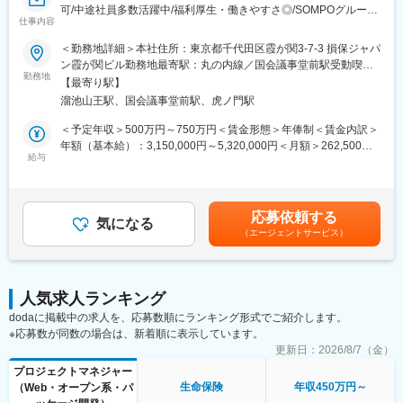
・ビジネスカジュアル
可/中途社員多数活躍中/福利厚生・働きやすさ◎/SOMPOグループ
仕事内容
＞
■魅力：
＜勤務地詳細＞本社住所：東京都千代田区霞が関3-7-3 損保ジャパ
◎「システムをつくるだけではなく、使いこなしていこうとする
■業務内容
ン霞が関ビル勤務地最寄駅：丸の内線／国会議事堂前駅受動喫煙
気概」がある会社
生命保険事業を主軸とする当社の基幹システムやWEBアプリケー
勤務地
対策：屋内全面禁煙変更の範囲：会社の定める事業所（リモート
システムを使う人のことを考え抜いたシステム開発環境で、ビジ
【最寄り駅】
ションの開発における以下の工程をお任せします。
ワーク含む）
ネスや業務の領域と関わりながらシステム開発をリードできる特
溜池山王駅、国会議事堂前駅、虎ノ門駅
・企画、要件定義
徴があります。各部門の業務を理解が重要さを理解しているた
・開発管理、成果物レビュー
＜予定年収＞500万円～750万円＜賃金形態＞年俸制＜賃金内訳＞
め、要件定義も互いの意見がしやすい社風です。
・保守業務
年額（基本給）：3,150,000円～5,320,000円＜月額＞262,500円
ただ要望通りに開発を行うのではなく、その背景や経営課題、現
※実構築工程は外部ベンダーに委託しているので、担っていただく
給与
～443,333円（12分割）＜昇給有無＞有＜残業手当＞有賃金はあ
場のリアルなニーズを理解した上で動く風土があります。
業務はビジネス部門との調整、システム化方針の策定、開発計画
くまでも目安の金額であり、選考を通じて上下する可能性があり
の作成、予算・契約管理、要件定義、プロジェクト管理が中心で
ます。月給(月額)は固定手当を含めた表記です。
◎コスト削減だけでなく、新技術活用の新規プロダクトによる売
す。
上貢献といった魅力も！
応募依頼する
気になる
・AI活用による老後資金や保障額の分析システムによる初年度の
（エージェントサービス）
■プロジェクト例
売上高は約2倍！
・新商品開発に伴うプロジェクト
・基盤の老朽化に伴う刷新プロジェクト
◎「SONY」グループという大きな基盤と社内連携
・手続きのデジタル化、営業オンライン高機能化、業務改善プロ
「人のやらないことをやる」・「道を切り拓く」といったソニー
人気求人ランキング
ジェクト
スピリットが根付いており、自由闊達な環境の中でエンタメ・テ
dodaに掲載中の求人を、応募数順にランキング形式でご紹介します。
クノロジーに強みを持つソニーグループ各社がもつテクノロジー
※応募数が同数の場合は、新着順に表示しています。
■システム環境
の活用も可能！
COBOLがメインのシステムもありますが、その他Java、AWSを
更新日：
2026/8/7（金）
活用しているシステムもあり、IT投資を積極的に行っている環境
プロジェクトマネジャー
変更の範囲：会社の定める業務
です。
生命保険
年収450万円～
（Web・オープン系・パ