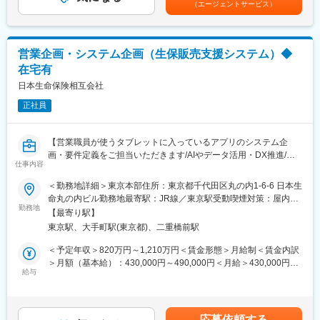
ートする体制を整えています
（エージェントサービス）
・約4000人が1事業所に集い、多種多様な生命保険事務を行って
おり、個々人の適性・ご希望に応じたプロジェクトアサインが可
■就業環境
能です。
多様な働き方を推進し、ワークライフバランスにも配慮
営業企画・システム企画（生保販売支援システム）◆
■キャリアパス
■想定されるキャリアパス
在宅有
・大阪の事業所内の各オペレーションラインに配属し、各プロジ
IT戦略立案やDX推進リーダー、プロジェクトマネージャーなどへ
ェクトをご担当いただきます
日本生命保険相互会社
のキャリアアップが可能です
・その後、ご経験・ご希望・適性を踏まえプロジェクトマネージ
正社員
ャーやIT領域等での活躍等大阪の事業所をベースに幅広いキャリ
変更の範囲：会社の定める業務
アが築けます。
【営業職員が使うタブレットに入っているアプリのシステム企
■魅力
画・要件定義をご担当いただきます/AIやデータ活用・DX推進/在
・ITに係る技術の知識のみならず、法務、各事業会社でのBPR経
仕事内容
宅有】
験等、多様な経験が生かせるプロジェクトです
＜勤務地詳細＞東京本部住所：東京都千代田区丸の内1-6-6 日本生
・保険会社での保険事務オペレーション経験も即戦力としてご活
■職務概要
命丸の内ビル勤務地最寄駅：JR線／東京駅受動喫煙対策：屋内全
躍いただけます。
当社では中期経営計画の中でIT・DXを柱の一つとして掲げてお
勤務地
面禁煙変更の範囲：会社の定める事業所
【最寄り駅】
り、5万人の営業職員が活用する販売支援システムにおいても、ク
2025-1072G
東京駅、大手町駅(東京都)、二重橋前駅
ラウド基盤や生成AI等を活用したDX化に向け取り組んでおりま
す。
＜予定年収＞820万円～1,210万円＜賃金形態＞月給制＜賃金内訳
変更の範囲：会社の定める業務
入社後はビジネス課題の分析や業務要件定義、システム方式設
＞月額（基本給）：430,000円～490,000円＜月給＞430,000円～
計、大規模プロジェクトのマネジメント等活躍のフィールドは多
給与
490,000円＜昇給有無＞有＜残業手当＞有＜給与補足＞■賞与実
岐に渡ります。
績：年2回（※2024年度実績）賃金はあくまでも目安の金額であ
り、選考を通じて上下する可能性があります。月給(月額)は固定手
■職務詳細
当を含めた表記です。
応募依頼する