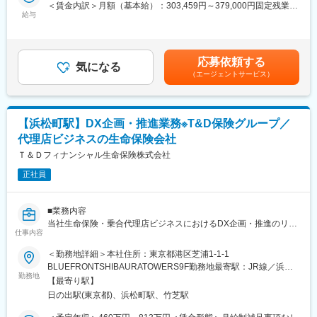
・システム障害対応
＜賃金内訳＞月額（基本給）：303,459円～379,000円固定残業手
315 万人のお客さまから 571 万件のご契約をお引き受けしていま
・システム改善案検討
給与
当/月：97,541円～120,000円（固定残業時間40時間0分/月）超過
す。1934年の日本団体生命創業以来築いてきた全国 511 の商工会
・他部門、他チームとの折衝
した時間外労働の残業手当は追加支給＜月給＞401,000円～
議所、民間企業、官公庁とのパートナーシップを通じて、死亡保
【変更の範囲：入社後に楽天グループ内および楽天保険グループ
499,000円（一律手当を含む）＜昇給有無＞有＜残業手当＞有＜
障や医療・がん保障、年金、資産形成などの幅広い商品、企業福
内での異動や出向を命じる、または職位や職種が変更となる場合
給与補足＞※年収や月給はご経験等を鑑みて決定をいたします。・
利の増進やライフマネジメント（人生を経営する）に関するアド
応募依頼する
があります。】
気になる
賞与年2回（6月・12月に会社業績や本人の評価により支給）・昇
バイスをお届けしています。
（エージェントサービス）
■部署について
給年2回（1月・7月に会社実績や本人の評価により改定）賃金は
情報システム本部は楽天保険グループのITインフラを支える役割
あくまでも目安の金額であり、選考を通じて上下する可能性があ
変更の範囲：会社の定める業務
を担っています。お客様の大切なご契約をお預かりする基幹シス
ります。月給(月額)は固定手当を含めた表記です。
テムの維持・管理に加え、ITを活用した新商品開発やサービス向
【浜松町駅】DX企画・推進業務※T&D保険グループ／
上に積極的に努めており、企業活動に密接に関係しながら業務を
代理店ビジネスの生命保険会社
進めています。
■同社について
Ｔ＆Ｄフィナンシャル生命保険株式会社
楽天保険グループは、楽天カード、楽天銀行、楽天証券などに続
正社員
く、楽天FinTech事業の次の柱になるべく、順調に成長を続けてい
ます。
楽天生命は、楽天保険グループにおける中核事業の一つです。
■業務内容
シンプルな定期保険・終身保険や、医療保険・がん保険、認知症
当社生命保険・乗合代理店ビジネスにおけるDX企画・推進のリー
保険、若年層向けの総合保障保険、さらに住宅ローン向けの団体
仕事内容
ダーとして下記業務を幅広く担って頂く予定です。
信用生命保険などを販売しています。
（1）金融業界および隣接業界のDX施策動向の調査および施策検
＜勤務地詳細＞本社住所：東京都港区芝浦1-1-1
全国で展開する対面代理店チャネルや、楽天会員基盤を中心に幅
討
BLUEFRONTSHIBAURATOWERS9F勤務地最寄駅：JR線／浜松
広く展開するインターネットチャネルなど、さまざまなご提案経
∟ 施策調査・検討、施策実現のための製品・サービス調査・検討
勤務地
町駅受動喫煙対策：屋内全面禁煙変更の範囲：会社の定める事業
路を有しております。
【最寄り駅】
の実施、業務分析・データ 分析、方針決定に向けた資料作成等
所（リモートワーク含む）
身近で親しみやすい生命保険会社として、また楽天グループの技
日の出駅(東京都)、浜松町駅、竹芝駅
の業務を管理職のサポートを受けながら実行。
術力を活かした先進的な生命保険会社として画期的な保険ソリュ
（2）商品・サービスの顧客体験向上施策、社内業務プロセス改革