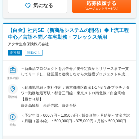
当を含めた表記です。
応募依頼する
ラウド基盤の積極活用や生成AIの活用検討、大規模プロジェクト
気になる
■特徴・魅力
（エージェントサービス）
の案件担当者としてプロジェクトを牽引するなど、活躍のフィー
業界最大の生命保険会社の中核であるリーテイル部門で、5万名の
ルドはIT・DXを軸に多岐にわたっています。
営業職員が活用するシステムの大規模開発プロジェクトに従事可
能です。
■職務詳細
【白金】社内SE（新商品システムの開発）◆上流工程
・当社でのアジャイルトランスフォーメーション推進（アジャイ
・2025-1674G
中心／言語不問／在宅勤務・フレックス活用
ルCoE、職員へのアジャイルコーチング、アジャイル文化を醸成
する啓蒙活動等）
アクサ生命保険株式会社
変更の範囲：会社の定める業務
・アジャイルを適用したプロダクト開発
正社員
転勤なし
■具体的なプロジェクト
保険商品の新サービスの開発、お客様向けWebサービスの構築な
～新商品プロジェクトをお任せ／要件定義からリリースまで一貫
どのプロジェクトを想定しております。（今後も更なる案件の創
してリードし、経営層と連携しながら大規模プロジェクトを成功
出を予定）
仕事内容
に導くポジションです～
＜勤務地詳細＞本社住所：東京都港区白金1-17-3 NBFプラチナタ
■組織概要・キャリアパス
■業務概要：
ワー勤務地最寄駅：都営三田線・東京メトロ南北線／白金高輪駅
全社ITの企画・統制を担うIT統括部やAI等の先進技術活用推進を担
同社の新商品開発プロジェクトにおいて、要件定義から設計、開
勤務地
受動喫煙対策：屋内喫煙可能場所あり変更の範囲：会社の定める
うデジタル推進室、大規模・新規プロジェクトの推進を担うIT推
【最寄り駅】
発ベンダー管理、テスト、リリースまで一貫してリードしていた
事業所（リモートワーク含む）
進部に加え、各部門のIT開発を担う所属があります。IT領域総勢で
白金高輪駅、泉岳寺駅、白金台駅
だきます。経営層や業務部門と連携しガバナンスを回しつつ、品
数百名のメンバーがおります。
質・スケジュール・コスト管理を行い、業務設計とIT実装の橋渡
＜予定年収＞600万円～1,050万円＜賃金形態＞月給制＜賃金内訳
本人希望や適性、機能発揮状況等を踏まえ、グループ会社への出
しを担当します。保険商品知識を活かし、大規模案件で設計力と
＞月額（基本給）：500,000円～875,000円＜月給＞500,000円～
向も含めたIT領域内でのローテーションを想定しております。マ
調整力を発揮できます。
給与
875,000円＜昇給有無＞有＜残業手当＞有＜給与補足＞※現年収、
ネジメントを目指していただくことはもちろん、アジャイルコー
能力、経験に応じて当社規定により優遇します。賃金はあくまで
チやスクラムマスターなどのスペシャリストの志向をお持ちの方
■職務詳細：
も目安の金額であり、選考を通じて上下する可能性があります。
にもご活躍いただけるキャリアパスがございます。