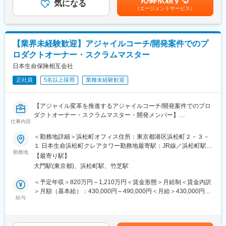
・生命保険営業における課題の分析
気になる
（エージェントサービス）
・業務要件定義、システム化方式の検討
・先端技術の活用検討
・大規模プロジェクト案件の牽引
－社内各部門との折衝を通じた合意形成や取りまとめ
【業界未経験歓迎】アジャイルコーチ/開発案件でのプ
－社外サービス利用の検討やベンダーコントロール 等
ロダクトオーナー・スクラムマスター
■具体的なプロジェクト
日本生命保険相互会社
・生成AIを活用した保険販売の高度化
正社員
5名以上採用
業種未経験歓迎
・営業職員端末を含めた大型システムリニューアル
・新商品開発 等
【アジャイル変革を推進するアジャイルコーチ/開発案件でのプロ
■組織概要
ダクトオーナー・スクラムマスター・開発メンバー】
営業職員活動の企画・執行及びシステム開発を担う「営業開発
仕事内容
室」は、総勢60名の大所帯です。
■職務概要
＜勤務地詳細＞浜松町オフィス住所：東京都港区浜松町２－３－
保険営業やシステム開発、データサイエンス等それぞれの分野に
当社では、中期経営計画の中でIT・DXを明確に柱の一つとして掲
１ 日本生命浜松町クレアタワー勤務地最寄駅：JR線／浜松町駅受
知見のあるメンバーが在籍しており、それぞれの強みを生かしつ
げ、力を入れて取り組んでいます。
勤務地
動喫煙対策：屋内全面禁煙変更の範囲：会社の定める事業所
つ、協力しながら案件を推進しています。
【最寄り駅】
今後、更なる事業成長に向けて大規模な資源投下を予定してお
大門駅(東京都)、浜松町駅、竹芝駅
り、変革や将来の成長に向けた挑戦的なプロジェクトに優先して
■キャリアパス
投資していきます。
＜予定年収＞820万円～1,210万円＜賃金形態＞月給制＜賃金内訳
本人希望や適性、機能発揮状況等を踏まえ、グループ会社への出
その中でアジャイルを適用する開発案件の拡大やエンタープライ
＞月額（基本給）：430,000円～490,000円＜月給＞430,000円～
向も含めたIT領域内でのローテションを想定しております。
ズアジャイルの実現を目指しており、当社ではIT・DXを軸に幅広
給与
490,000円＜昇給有無＞有＜残業手当＞有＜給与補足＞■賞与実
マネジメントを目指していただくことはもちろん、スペシャリス
く活躍できるアジャイル開発の経験者を募集します。
績：年2回（※2024年度実績）賃金はあくまでも目安の金額であ
トの志向をお持ちの方にもご活躍いただけるキャリアパスがござ
入社後は、アジャイル推進組織（CoE）のメンバーとして、アジ
り、選考を通じて上下する可能性があります。月給(月額)は固定手
います。
ャイル開発案件への参画や、社内におけるIT・DX活用の推進、ク