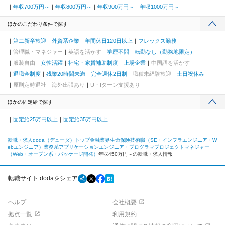
年収700万円～
年収800万円～
年収900万円～
年収1000万円～
ほかのこだわり条件で探す
第二新卒歓迎
外資系企業
年間休日120日以上
フレックス勤務
管理職・マネジャー
英語を活かす
学歴不問
転勤なし（勤務地限定）
服装自由
女性活躍
社宅・家賃補助制度
上場企業
中国語を活かす
退職金制度
残業20時間未満
完全週休2日制
職種未経験歓迎
土日祝休み
原則定時退社
海外出張あり
U・Iターン支援あり
ほかの固定給で探す
固定給25万円以上
固定給35万円以上
転職・求人doda（デューダ）トップ
金融業界
生命保険
技術職（SE・インフラエンジニア・W
ebエンジニア）
業務系アプリケーションエンジニア・プログラマ
プロジェクトマネジャー
（Web・オープン系・パッケージ開発）
年収450万円～の転職・求人情報
転職サイト dodaをシェア
ヘルプ
会社概要
拠点一覧
利用規約