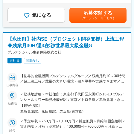
・マイページを通じたダイレクト手続きやRPA等の活用を通じた
（一律手当を含む）＜昇給有無＞有＜残業手当＞有＜給与補足＞※
変更の範囲：会社の定める業務
業務効率化策の企画・事務設計
上記年収は年２回の基本賞与、業績連動賞与を含む標準例賃金は
応募依頼する
創業から3年と若い会社ですが、事業急成長中に伴い、変化やスピ
気になる
あくまでも目安の金額であり、選考を通じて上下する可能性があ
（エージェントサービス）
ードのある環境で経験を積むことができます。未整備な部分も多
ります。月給(月額)は固定手当を含めた表記です。
いので、積極的に声をあげ、裁量をもって取り組んでいただける
点も魅力の一つです。
【永田町】社内SE（プロジェクト開発支援）上流工程
■魅力ポイント：
◆残業月30H/週3在宅/世界最大級金融G
・日本生命保険という強固な安定基盤を持ち、また一方で戦略子
会社という位置づけから、積極的な事業展開を行うことができま
プルデンシャル生命保険株式会社
す。
正社員
転勤なし
・2019年に開業後、急成長中の会社にて、業務を通じて会社とと
もに成長することができます。
・本社勤務（転勤なし）のため、安定して就業することができま
【世界的金融機関プルデンシャルグループ／残業月約10～30時間
す。
／超上流工程／裁量の大きい環境・働き甲斐を実感できます／育
・新しい価値創造に向け、新商品の開発やお客様へのサービスを
仕事内容
児支援制度など福利厚生◎】
拡充することはもちろん、会社成長を支える従業員の皆さんに対
＜勤務地詳細＞本社住所：東京都千代田区永田町2-13-10 プルデ
しても、前向きに働いていただけるような制度の拡充に積極的に
■業務内容
ンシャルタワー勤務地最寄駅：東京メトロ各線／赤坂見附・永田
取り組んでいます。
システムプロジェクトの遂行や品質向上のため支援業務を行って
勤務地
町駅受動喫煙対策：屋内全面禁煙変更の範囲：会社の定める事業
・今までの金融機関にないフラットな社風、働きやすさを追求し
【最寄り駅】
いただきます。プロジェクトポートフォリオ管理やプロジェクト
所（リモートワーク含む）
たオープンでカジュアルなオフィス環境を設けており、現在の会
赤坂見附駅、永田町駅、赤坂駅(東京都)
マネジメントオフィス（PMO）など
社の急成長を後押ししています。
（１） システムプロジェクトポートフォリオ管理
＜予定年収＞750万円～1,100万円＜賃金形態＞月給制固定給制＜
当社では毎年複数のプロジェクトが稼働しています。その全プロ
賃金内訳＞月額（基本給）：400,000円～700,000円＜月給＞
変更の範囲：無
ジェクトの状況を把握し、プロジェクトが健全に遂行できるよう
給与
400,000円～700,000円＜昇給有無＞有＜残業手当＞有＜給与補足