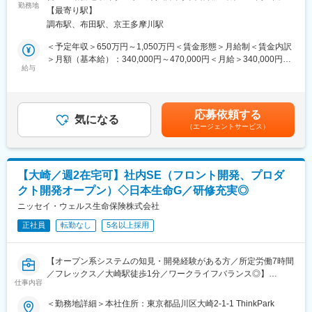
っています。ご経験や志向性に合わせて5部門のいずれかのチーム
勤務地
煙変更の範囲：会社の定める事業所
るわけではなく、当社の情報システム部職員が超上流工程から参
【最寄り駅】
にアサイン致します。
画し、企画からモニタリングに至るまで一気通貫で対応すること
調布駅、布田駅、京王多摩川駅
＜部署名＞
ができる環境です。
営業システム開発部（WEB申込システム等）
＜予定年収＞650万円～1,050万円＜賃金形態＞月給制＜賃金内訳
■キャリア構築に伴う支援体制：
顧客・代理店システム開発部（オフィシャルHP等）
＞月額（基本給）：340,000円～470,000円＜月給＞340,000円～
社内SEとしてのスペシャリストとしてのキャリアを形成いただく
システムツール開発部（ワークフローシステム等）
給与
470,000円＜昇給有無＞有＜残業手当＞有＜給与補足＞※上記想定
にあたり、「プロジェクトマネジメント」・「アプリケーション
勘定系システム開発部（料金計算システム等）
年収は賞与（年3回）、残業代を含んだものです。※家賃補助
スペシャリスト」・「インフラ」・「セキュリティ」の領域から
契約管理システム開発部（契約保全システム等）
（例：6万迄の9割支給）は上記に含まれません。賃金はあくまで
それぞれの領域で各人のキャリア志向に沿った専門的知見を伸ば
■業務概要
も目安の金額であり、選考を通じて上下する可能性があります。
していただける講座をご受講いただきスキルアップを行うことが
応募依頼する
当社の社内SEとして、当社サービスに関わるプロジェクトの立ち
気になる
月給(月額)は固定手当を含めた表記です。
可能です。外部業者による開催講座を中心に、社内開催の講座を
（エージェントサービス）
上げ等最上流の工程をお任せいたします。当部門は商品と密接に
加えた200種類以上の講座をご用意しております。
かかわる領域のため、新商品リリースに伴う新規開発なども多く
発生するため、ビジネスサイド側と密にコミュニケーションをと
変更の範囲：会社の定める業務
りながら上流部分へ携わることが可能です。
【大崎／週2在宅可】社内SE（フロント開発、プロダ
＜業務詳細＞
クト開発オープン）◇日本生命G／研修充実◎
・新規プロジェクト計画、プロジェクト管理、プロジェクト推進
・品質検証、IT部門や業務部門との調整
ニッセイ・ウェルス生命保険株式会社
・新規システムの企画、要件定義
正社員
転勤なし
5名以上採用
※開発業務はベンダーにて対応するため、上流工程に集中して頂く
ことが可能です。
■魅力
【オープン系システムの知見・開発経験がある方／所定労働7時間
同社はアジャイルを用いた働き方を全社的に導入しており、シス
／フレックス／大崎駅徒歩1分／ワークライフバランス◎】
テムもアジャイル開発を行っています。非常にスピード感を持っ
仕事内容
てシステム開発に取り組むことができます。
■業務内容：
＜勤務地詳細＞本社住所：東京都品川区大崎2-1-1 ThinkPark
■組織構成
売上、契約件数の増加に伴うシステム人員強化の為の募集です。