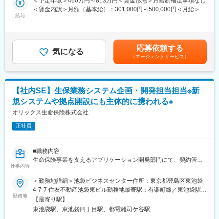
＜予定年収＞460万円～813万円＜賃金形態＞月給制補足事項なし
ーションを提供していきます。
の企画・推進
＜賃金内訳＞月額（基本給）：301,000円～500,000円＜月給＞
∟ 社内決定された施策実現に向けたプロジェクトマネジメント、
給与
301,000円～500,000円＜昇給有無＞有＜残業手当＞有賃金はあく
変更の範囲：本文参照
社内関係部門との調整、要件定義等のプロセスを管理職のサポー
までも目安の金額であり、選考を通じて上下する可能性がありま
トを受けながら実行。
す。月給(月額)は固定手当を含めた表記です。
（3）その他
応募依頼する
∟ 当社ビジネス環境をご理解いただき、実効性の高いDX施策の企
気になる
（エージェントサービス）
画・推進を実行いただくため、他業務にも関与いただく場合あり
ます。
例）代理店本部担当者との会議等への同席・説明、所属部門の他
業務のサポート等、経営計画に関する事項
【社内SE】生保業務システム企画・開発担当担当※新
・事業環境の調査・分析・提言
規システムや拠点開設にも主体的に携われる※
・主務官庁、生命保険協会、T＆Dホールディングスの窓口対応
・DX戦略推進 等
オリックス生命保険株式会社
正社員
■組織構成
・DXシステム統括部 DX戦略推進課（課長1名、メンバー2名）
■職務内容
■キャリアパス：
生命保険事業を支えるアプリケーション開発部門にて、契約管
・総合職採用の為、ゆくゆくはその他ポジションへのジョブロー
仕事内容
理・保全／保険金、代理店募集人管理、営業支援、新契約、保険
テーションもございます。
事務、コールセンター、データ活用等の基幹システムに関する企
＜勤務地詳細＞池袋ビジネスセンター住所：東京都豊島区東池袋
画・開発業務を担当いただきます。ご経験に応じて下記業務をお
4-7-7 住友不動産池袋東ビル勤務地最寄駅：有楽町線／東池袋駅受
■働きやすい会社（健康経営優良法人（ホワイト500）, プラチナ
任せします。
勤務地
動喫煙対策：屋内全面禁煙変更の範囲：会社の定める事業所
くるみん認定企業）：
【最寄り駅】
・同社における業務用PCの18時30分自動シャットダウンなどの
東池袋駅、東池袋四丁目駅、都電雑司ケ谷駅
（1）生命保険システムの企画・実行業務
労働時間の縮減に向けた取り組みや従業員の健康増進に向けた施