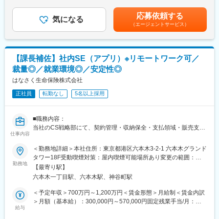
も目安の金額であり、選考を通じて上下する可能性があります。
す。
・ベンダー予算管理、支払い、請求書確認等の財務管理とコスト
月給(月額)は固定手当を含めた表記です。
応募依頼する
コントロール
気になる
■当社について：
（エージェントサービス）
・契約更新や新規締結時の条件交渉・リスク軽減の推進
アクサ生命はアクサのメンバーカンパニーとして 1994 年に設立
・ベンダーのパフォーマンス（SLA/KPI）モニタリングと課題解
されました。アクサが世界で培ってきた知識と経験を活かし、
決の主導
315 万人のお客さまから 571 万件のご契約をお引き受けしていま
・定例委員会でのガバナンス管理、課題発生時の迅速な調整・対
す。1934年の日本団体生命創業以来築いてきた全国 511 の商工会
【課長補佐】社内SE（アプリ）※リモートワーク可／
応
議所、民間企業、官公庁とのパートナーシップを通じて、死亡保
裁量◎／就業環境◎／安定性◎
・IT、調達、事業部門など社内関係者と連携し、ベンダーサービ
障や医療・がん保障、年金、資産形成などの幅広い商品、企業福
ス最適化に貢献
はなさく生命保険株式会社
利の増進やライフマネジメント（人生を経営する）に関するアド
■業務の魅力
バイスをお届けしています。
正社員
転勤なし
5名以上採用
グローバル水準のベンダーマネジメント実務を体得でき、社内外
と広く連携しながら、IT戦略推進に直接貢献できます。
変更の範囲：会社の定める業務
■就業環境
■職務内容：
フレックスタイム制やリモートワーク制度を活用し、柔軟な働き
当社のCS戦略部にて、契約管理・収納保全・支払領域・販売支援
方が可能です。
仕事内容
領域・新契約領域に関するシステム開発業務をご担当いただきま
■企業について
す。システム企画、要件定義、ベンダーコントロール、コスト・
＜勤務地詳細＞本社住所：東京都港区六本木3-2-1 六本木グランド
アクサ生命はアクサのメンバーカンパニーとして 1994 年に設立
スケジュール管理、見積りや成果物チェックなどの上流工程をメ
タワー18F受動喫煙対策：屋内喫煙可能場所あり変更の範囲：会
されました。アクサが世界で培ってきた知識と経験を活かし、
インに以下業務を担当頂きます。ご経験に応じてアサインするプ
勤務地
社の定める事業所（リモートワーク含む）
315 万人のお客さまから 571 万件のご契約をお引き受けしていま
【最寄り駅】
ロジェクトを決めていきます。
す。1934年の日本団体生命創業以来築いてきた全国 511 の商工会
六本木一丁目駅、六本木駅、神谷町駅
議所、民間企業、官公庁とのパートナーシップを通じて、死亡保
■業務詳細：
＜予定年収＞700万円～1,200万円＜賃金形態＞月給制＜賃金内訳
障や医療・がん保障、年金、資産形成などの幅広い商品、企業福
・生命保険の基幹系システムの開発（契約管理・収納保全・支払
＞月額（基本給）：300,000円～570,000円固定残業手当/月：
利の増進やライフマネジメント（人生を経営する）に関するアド
領域）
給与
130,000円～230,000円（固定残業時間30時間0分/月）超過した時
バイスをお届けしています。
・生命保険ペーパーレス手続きシステムの事務設計
間外労働の残業手当は追加支給＜月給＞430,000円～800,000円