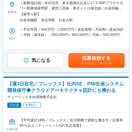
＜勤務地詳細＞本社住所：東京都港区白金1-17-3 NBFプラチナタ
り組みも行っています。他にも、先進技術のビジネス活用やなど
変更の範囲：会社の定める業務
＜具体的な業務内容＞
ワー勤務地最寄駅：都営三田線・東京メトロ南北線／白金高輪駅
様々な取り組みを行っています。
・ビジネスニーズに基づく最適なITソリューションの設計
勤務地
受動喫煙対策：屋内喫煙可能場所あり
IT本部は、独自の評価制度があり、ITエンジニアのスキル、成果が
【最寄り駅】
・他のソリューションアーキテクトとの連携による、IT戦略・ア
正しく処遇に反映されます。
白金高輪駅、泉岳寺駅、白金台駅
ーキテクチャロードマップとの整合性確保
・既存IT資産の再利用促進による価値提供の高速化と重複・無駄
＜予定年収＞600万円～1,000万円＜賃金形態＞月給制＜賃金内訳
■業務のやりがい：
の削減
＞月額（基本給）：500,000円～800,000円＜月給＞500,000円～
・生命保険の全体的な体系・知識を実務を通して身に付けること
・エンタープライズアーキテクトおよびトライブメンバーと協力
給与
800,000円＜昇給有無＞有＜残業手当＞有＜給与補足＞※能力・経
ができます。
し、ビジネスケイパビリティのギャップを特定
験に応じて当社規定により優遇 賃金はあくまでも目安の金額であ
・個々人が携われる業務範囲が広く、知見・スキルの拡大等自身
・戦略策定および業務計画に必要な技術的示唆や改善点の提供
り、選考を通じて上下する可能性があります。月給(月額)は固定手
の成長につながります。
・スクワッド内の開発者・運用担当者への技術的サポート、具体
当を含めた表記です。
・当社の戦略を知り、商品開発企画・導入計画策定を実務として
応募依頼する
的なソリューションの提示
気になる
身に付けることができます。
（エージェントサービス）
・プラットフォームアーキテクトとの協働による、主要技術や最
■配属予定チーム人員数（商品開発およびビジネスリレーションユ
新のAXAテクノロジーの把握
ニット）：4名 ※2026年3月時点
・アーキテクチャ、技術、セキュリティガイドラインの順守を確
実にするための設計とレビュー
変更の範囲：会社の定める業務（ただし、出向取扱規程に従って
【週3日在宅／フレックス】社内SE・PM/生保システム
・多文化なグローバル環境の中で、会社のIT戦略に直接影響を与
出向を命じることがあり、その場合は出向先の定める業務）
開発保守◆クラウドアーキテクチャ設計にも携わる
え、デジタル変革・保険ビジネスのモダナイゼーションを推進
チューリッヒ生命保険株式会社
■当社について：
正社員
転勤なし
アクサ生命はアクサのメンバーカンパニーとして 1994 年に設立
されました。アクサが世界で培ってきた知識と経験を活かし、
315 万人のお客さまから 571 万件のご契約をお引き受けしていま
【平均退社18時／フレックス／在宅勤務で柔軟な働き方／定着率
す。1934年の日本団体生命創業以来築いてきた全国 511 の商工会
95％以上／チューリッヒGの安定基盤】
議所、民間企業、官公庁とのパートナーシップを通じて、死亡保
仕事内容
■業務概要