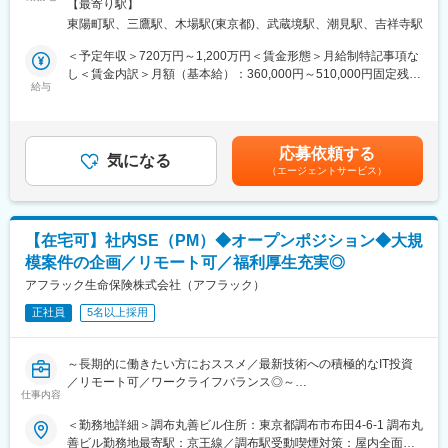
トロ東西線／東陽町駅受動喫煙対策：屋内全面禁煙＜勤務地詳細2
アップできる環境です。
【最寄り駅】
等のプロフェッショナル職制への登用も想定しております。
＞明治安田生命三鷹ビル住所：東京都三鷹市下連雀4-15-45 勤務
東陽町駅、三鷹駅、木場駅(東京都)、武蔵境駅、潮見駅、吉祥寺駅
■業務内容：
地最寄駅：三鷹駅受動喫煙対策：屋内全面禁煙変更の範囲：会社
■働き方：
・アプリケーション開発および大型プロジェクト企画・推進業務
の定める事業所（リモートワーク含む）
＜予定年収＞720万円～1,200万円＜賃金形態＞月給制特記事項な
・在宅勤務：可（原則50％出社、50％在宅）
・新たな基盤・アプリケーション構築等、大型プロジェクト推進
し＜賃金内訳＞月額（基本給）：360,000円～510,000円固定残業
・時差出勤：可
業務
給与
手当/月：130,000円～180,000円（固定残業時間45時間0分/月）
・フレックス制度：有（コアタイム11:00～15:00）
・DX開発関連業務(アジャイル開発等)
超過した時間外労働の残業手当は追加支給＜月給＞490,000円～
・転勤：当面なし
・顧客管理システム構築業務
690,000円（一律手当を含む）＜昇給有無＞有＜残業手当＞有＜
■開発環境：
給与補足＞※月給には、基本給36万円、業務効率化加算給約13万
■当社に関して：
応募依頼する
【ホスト】主なOS：メインフレーム（IBM社）、主な言語：
気になる
円を含みます。※業務効率化加算給は、45時間分として支給いた
当社は世界最大級の金融サービスであるプルデンシャル・ファイ
（エージェントサービス）
COBOL
します。※上記時間を超えた分については別途支給いたします。賃
ナンシャルの一員です。
【オープン】主なOS：Windows・Linux、主な言語：.NET、C言
金はあくまでも目安の金額であり、選考を通じて上下する可能性
グループ内では金融機関代理店（銀行、信託銀行、証券会社）を
語、JAVA
があります。月給(月額)は固定手当を含めた表記です。
通じた生命保険の販売を中心に事業展開しています。
■組織構成：
【在宅可】社内SE（PM）◆オープンポジション◆大規
配属組織は総勢約250名（アプリ：140名、インフラ：50名）が所
模案件の企画／リモート可／福利厚生充実◎
属しております。個人保険や企業保険、損害保険といった商品分
類に加え、それぞれフロントエンド(オープン系)、バックエンド
アフラック生命保険株式会社（アフラック）
(ホスト)を担当するチームがあります。そのほかにも資産運用等、
正社員
5名以上採用
企業運営に関わるシステムを管理するチーム、加えてネットワー
ク・インフラを管理するチーム、パブリッククラウド基盤の構築
や新技術の検証・実装等を行うチームがございます。
～長期的に働きたい方におススメ／最新技術への積極的なIT投資
■業務における魅力：
／リモート可／ワークライフバランス◎～
当社は、本体にシステム企画機能を残して情報システム子会社に
仕事内容
開発・運用機能を切り離す、他社・他業界に多くみられるシステ
■配属先について
＜勤務地詳細＞調布丸善ビル住所：東京都調布市布田4-6-1 調布丸
ム開発体制を、採用していないことが大きな特徴です。生保ビジ
開発部は5部門で構成されており、各30名～50名前後の組織とな
善ビル勤務地最寄駅：京王線／調布駅受動喫煙対策：屋内全面禁
ネスの醍醐味を間近で感じながら、決められたシステムを構築す