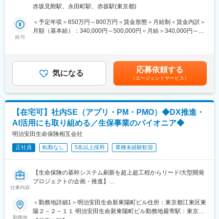
・価格計算/数理決算/会計/入出金システム
所定労働7時間、全社平均残業20時間程度で、フレックス制度の
赤坂見附駅、永田町駅、赤坂駅(東京都)
・人事関連システム
活用も可能です。リモートワークも可能となっており、ワークラ
・経費精算システム
＜予定年収＞650万円～800万円＜賃金形態＞月給制＜賃金内訳＞
イフバランスを整えながら就業いただける環境です。
・その他社内システム
月額（基本給）：340,000円～500,000円＜月給＞340,000円～
■同社ITデジタルの特徴
給与
500,000円＜昇給有無＞有＜残業手当＞有＜給与補足＞※経験・能
生命保険業界でもトップクラスのDX活用を推進しており、DX認
【社内SEとして上流工程から活躍】
力を考慮の上当社規程により優遇します。■賞与：年4回賃金はあ
定事業者第一号として認定されています。システム部門には中途
新商品開発や法令対応など、事業の根幹を支えるシステム開発に
くまでも目安の金額であり、選考を通じて上下する可能性があり
入社者も多く、安心して就業いただけます。定着率が非常に高
携わっていただきます。
ます。月給(月額)は固定手当を含めた表記です。
く、社員を大切にする日系的特徴を併せ持った会社です。
応募依頼する
ビジネス部門・システム部門の他チーム、外部ベンダーなど多く
気になる
（エージェントサービス）
のステークホルダーと連携しながら、上流工程を中心にプロジェ
変更の範囲：会社の定める業務
クトを推進する社内SEを募集しています。
・ビジネス部門との要件調整
・UAT（ユーザー受入テスト）支援
【在宅可】社内SE（アプリ・PM・PMO）◆DX推進・
・他システムとの調整、システムテスト実施
AI活用にも取り組める／生保事業のパイオニア◆
・開発ベンダーの管理業務
コミュニケーション力を活かし、プロジェクト全体をリードする
明治安田生命保険相互会社
やりがいあるポジションです。
正社員
転勤なし
5名以上採用
業種未経験歓迎
【保険料等の価格計算システムを担当】
生命保険の保険料や解約返戻金などを計算する「価格計算システ
【生命保険の基幹システム刷新を超上超工程からリード/大型開発
ム」の開発・保守をお任せします。
プロジェクトの企画・推進】
算出方法書に基づき、正確な計算を行うための重要なシステムで
仕事内容
■概要：
す。数学や数式に苦手意識がなければ、十分に活躍できます。
当社にてアプリケーション (個人保険・企業保険等)開発業務をご
＜勤務地詳細1＞明治安田生命新東陽町ビル住所：東京都江東区東
チームにはアクチュアリー試験合格者が複数在籍し、サポート体
担当いただきます。業務経験年数・スキル等に応じ、IT専門人財
陽２－２－１１ 明治安田生命新東陽町ビル勤務地最寄駅：東京メ
制も充実しています。専門知識を共有しながら、安心してスキル
の「育成カリキュラム」(キャリアパス)に基づき、ITアーキテクト
勤務地