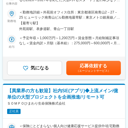
経験を積むことが可能です。
仕事内容
ーズ！＞
■当社について
＜勤務地詳細＞外苑前オフィス住所：東京都港区南青山2－27－
アクサ生命はアクサのメンバーカンパニーとして 1994 年に設立
■担当業務：
25 ヒューリック南青山ビル勤務地最寄駅：東京メトロ銀座線／外
されました。アクサが世界で培ってきた知識と経験を活かし、
社内SEとして、各種業務システムの開発（計画作成、PJ管理、委
勤務地
苑前駅受動喫煙対策：屋内全面禁煙変更の範囲：無
315 万人のお客さまから 571 万件のご契約をお引き受けしていま
【最寄り駅】
託先選定、要件定義等の上流工程業務）を担当頂きます。
す。1934年の日本団体生命創業以来築いてきた全国 511 の商工会
外苑前駅、表参道駅、青山一丁目駅
主に要件定義と外部設計以降はレビューのみ（直しにくい設定に
議所、民間企業、官公庁とのパートナーシップを通じて、死亡保
なってないかのチェック等）、またユーザーテストが中心で、詳
＜予定年収＞1,000万円～1,200万円＜賃金形態＞月給制補足事項
障や医療・がん保障、年金、資産形成などの幅広い商品、企業福
細設計移行の開発は協力会社となります。
なし＜賃金内訳＞月額（基本給）：275,000円～600,000円＜月給
利の増進やライフマネジメント？（人生を経営する）に関するア
給与
＞275,000円～600,000円＜昇給有無＞有＜残業手当＞有＜給与補
ドバイスをお届けしています。
■組織構成
足＞スキル・経験・前職等総合的に考慮して決定致します。賃金
配属となるITデジタル戦略本部は全体で180名ほどの組織で各部
はあくまでも目安の金額であり、選考を通じて上下する可能性が
30～40名ほどです。
あります。月給(月額)は固定手当を含めた表記です。
応募依頼する
・営業システム開発部：AIを含む新技術の活用・社員の新技術・
気になる
（エージェントサービス）
データ利活用、企画推進により効率的・効果的にシステム構築・
整備をする部門（※ソニーとの協業も多い部門）
・保険システム開発部：新契約や保険金支払など保険オペレーシ
ョンに係るシステム開発
【異業界の方も歓迎】社内SE(アプリ)◆上流メイン/億
・新商品システム開発部：新商品・数理・経理・財務・業績・営
単位の大型プロジェクトを企画推進/リモート可
業報酬・内部管理などに係るシステム開発
例：トータルライフプランシュミレーションツール
ＳＯＭＰＯひまわり生命保険株式会社
https://www.sonylife.co.jp/land/tlp/glip/
正社員
■働き方：
・フレックス・在宅可（週２は出社）。
＜保険にとどまらない個人向け健康応援サービス提供中/在宅勤務