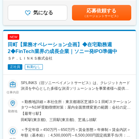
長支援と地域産業の活性化を推進できる専門人材を増員募集しま
金面から事業化を後押しします。
も目安の金額であり、選考を通じて上下する可能性があります。
す。
・事業性評価および案件組成
月給(月額)は固定手当を含めた表記です。
応募依頼する
気になる
対象となる事業が継続的に成り立つかを分析し、関係者を巻き込
（エージェントサービス）
■仕事内容：
みながら案件として形にしていきます。
自動車・運輸業界を中心に、業界動向や市場環境を分析し、企業
・行政機関、金融機関、企業など多様な関係者との連携推進
の成長戦略や新規事業創出を支援するポジションです。
それぞれの立場や目的を整理し、産業振興に向けて同じ方向を向
単に情報を整理するだけではなく、「この企業が次にどの方向へ
いて進めるよう調整します。
NEW
進むべきか」「地域産業として何を強化すべきか」を考え、関係
田町【業務オペレーション企画】◆在宅勤務週
者を巻き込みながら具体的な企画・提案につなげていきます。
金融グループの一員として、グループ各社や専門部署と連携しな
2◆FinTech業界の成長企業｜ソニー発IPO準備中
変更の範囲：会社の定める業務
がら、お客さま企業の課題解決と地域経済の持続的な成長に貢献
ＳＰ．ＬＩＮＫＳ株式会社
できる仕事です。
正社員
転勤なし
■具体的な業務内容
・自動車・運輸業界における戦略企画の立案・推進
SP.LINKS（旧ソニーペイメントサービス）は、クレジットカード
・業界動向や市場環境の分析、主要企業との関係構築
決済を中心とした多様な決済ソリューションを事業者様へ提供す
・アライアンスの推進
仕事内容
る企業です。
・サプライチェーン再編に関する企画・提案
業界のパイオニアとして事業を拡大しており、決済代行に加えて
・事業再構築に向けた企画・提案
＜勤務地詳細＞本社住所：東京都港区芝浦3-1-1 田町ステーション
カード会社向けデータ処理までをワンストップで担うという、業
・経営高度化に向けた支援
タワーN19F受動喫煙対策：屋内全面禁煙変更の範囲：会社の定め
界でも希少なビジネスモデルを保有しています。
勤務地
・モビリティ領域を中心とした新規事業創出
る事業所（リモートワーク含む）
【最寄り駅】
・グループ各社と連携したソリューション提供
田町駅(東京都)、三田駅(東京都)、芝浦ふ頭駅
■事業展開
・業界・法人ソリューション関連部門でのプロジェクト推進
2024年より、ブラックストーン社との資本提携を行い、外部アラ
＜予定年収＞450万円～650万円＜賃金形態＞年俸制＜賃金内訳＞
イアンス先との連携強化やジョイントベンチャー（JV）設立など
■この仕事の魅力
年額（基本給）：4,500,000円～6,500,000円固定残業手当/月：
の投資も拡大中、スピード感をもってビジネス拡大を進めていま