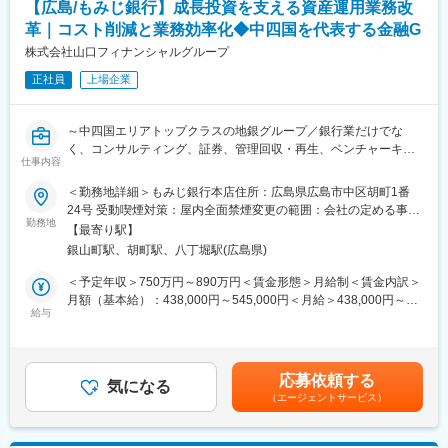
【広島/もみじ銀行】成長投資を支える資産運用業務改
戦略に基づいた具体的な商品・サービス、アライアンス企画等
を立案。
革｜コスト削減と業務効率化◆中四国を代表する金融G
企画書やビジネス要件定義を作成、関連部署やグループ企業等
株式会社山口フィナンシャルグループ
との連携を通じローンチに向けたプロジェクト推進を主導。
正社員
上場企業
（4）分析・改善
商品・サービスリリース後の利用状況や顧客満足度を検証し、
改善点を特定。
～中四国エリアトップクラスの地銀グループ／銀行業だけでな
継続的に次の施策に反映させるサイクルを構築。
く、コンサルティング、証券、管理回収・再生、ベンチャーキャ
仕事内容
ピタル等、多岐に渡る事業を展開～
【本ポジションの魅力】
・拡大する市場環境での挑戦：
＜勤務地詳細＞もみじ銀行本店住所：広島県広島市中区胡町1番
■（1） 募集背景
デジタル化やキャッシュレス化が拡大するSMEをターゲットにし
24号 受動喫煙対策：屋内全面禁煙変更の範囲：会社の定める事業
当社グループでは中期経営計画において、資産サポート領域の成
勤務地
ており、成長市場の中で働くやりがいがあります。
所
【最寄り駅】
長を見据えつつ、既存業務運営コストの削減と成長投資の拡大を
・スケールのある取り組みによるやりがい：
銀山町駅、胡町駅、八丁堀駅(広島県)
両立することを重要なテーマとしています。資産運用業務におい
当社が保有する個人カードや加盟店向け決済サービスとの連携、
ても、投信バック業務や事務プロセスの最適化を進めるととも
SMBCグループ企業との連携、他社とのアライアンスなどスケー
＜予定年収＞750万円～890万円＜賃金形態＞月給制＜賃金内訳＞
に、NISA制度改訂やファンドラップなどの新規・拡大領域への対
ルのある取り組みで、スケールのある事業展開にチャレンジでき
月額（基本給）：438,000円～545,000円＜月給＞438,000円～
応が求められています。こうした環境の中で、単なる業務運営に
給与
ます。
545,000円＜昇給有無＞有＜残業手当＞有＜給与補足＞※経験・能
とどまらず、業務プロセスそのものを見直しながら、効率化と事
・社会的価値への貢献：
力・年齢を考慮のうえ、個別に決定いたします。■昇給：年1回■
業成長を同時に実現できる体制の強化が必要となっており、その
日本の99％と言われるSMEに対する人手不足や資金繰りといった
賞与：年2回■その他当：該当者のみ、住宅手当や家族手当など支
中核を担う人材を募集します。
経営課題解決に貢献することで、広い視点で社会に役立つ仕事が
給賃金はあくまでも目安の金額であり、選考を通じて上下する可
応募依頼する
気になる
できます。
能性があります。月給(月額)は固定手当を含めた表記です。
（エージェントサービス）
■（2） ミッション
資産運用業務における業務プロセスの改革と効率化を推進しつ
変更の範囲：変更なし※就業規則 第４４条に基づき出向を命じる
つ、新規・成長領域の業務を安定的に運営することで、「守り」
ことがある