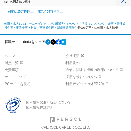
ほかの固定給で探す
固定給25万円以上
固定給35万円以上
転職・求人doda（デューダ）トップ
金融業界
クレジット・信販（ノンバンク）
企画・管理
経
営企画・事業企画・営業企画
事業企画・新規事業開発
年収650万円～の転職・求人情報
転職サイト dodaをシェア
ヘルプ
会社概要
拠点一覧
利用規約
免責事項
通信に関する情報の利用について
サイトマップ
採用を検討中の方へ
PCサイトを見る
利用者データの外部送信
個人情報の取り扱いについて
個人情報保護方針
©PERSOL CAREER CO., LTD.