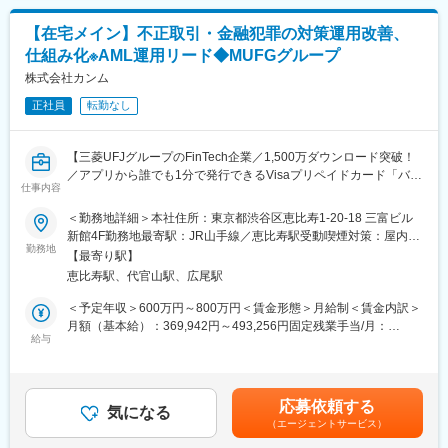
・会議資料・経営資料の作成
・各種KPI分析
■当社について
【在宅メイン】不正取引・金融犯罪の対策運用改善、
・経営判断に必要な情報収集・市場調査
当社は、美容・医療・スクール業界を中心にショッピングクレジ
仕組み化※AML運用リード◆MUFGグループ
ットサービスを提供する金融サービス企業です。
※以下は経験に応じてお任せする内容です
株式会社カンム
「明日のあなたを応援する会社」をスローガンに利用者の自己実
・経営課題の分析・改善提案
現と事業者の成長をサポートしています。また、女性の社会進出
正社員
転勤なし
・中期経営計画の策定支援
支援や社会課題解決にも積極的に取り組んでいます。
■当社について
変更の範囲：会社の定める業務
【三菱UFJグループのFinTech企業／1,500万ダウンロード突破！
当社は、美容・医療・スクール業界を中心にショッピングクレジ
／アプリから誰でも1分で発行できるVisaプリペイドカード「バン
ットサービスを提供する金融サービス企業です。
仕事内容
ドルカード」など提供】
「明日のあなたを応援する会社」をスローガンに利用者の自己実
＜勤務地詳細＞本社住所：東京都渋谷区恵比寿1-20-18 三富ビル
現と事業者の成長をサポートしています。また、女性の社会進出
■募集背景：
新館4F勤務地最寄駅：JR山手線／恵比寿駅受動喫煙対策：屋内全
支援や社会課題解決にも積極的に取り組んでいます。
決済・金融サービスとしての成長に伴い、AML領域に求められる
勤務地
面禁煙変更の範囲：会社の定める事業所（リモートワーク含む）
【最寄り駅】
運用品質と改善速度が高まっています。現在は法令対応、業務改
変更の範囲：会社の定める業務
恵比寿駅、代官山駅、広尾駅
善、教育、マニュアル整備、システム改善要求の整理などがマネ
ージャーに集中しやすく、定常運用の延長だけでは中長期の改善
＜予定年収＞600万円～800万円＜賃金形態＞月給制＜賃金内訳＞
テーマを十分に前へ進めきれていません。
月額（基本給）：369,942円～493,256円固定残業手当/月：
AML実務を理解した上で、現場・法務・管理部・開発・委託先を
給与
130,058円～173,411円（固定残業時間45時間0分/月）超過した時
つなぎ、改善を実装する側に立てる方を必要としています。
間外労働の残業手当は追加支給＜月給＞500,000円～666,667円
（一律手当を含む）＜昇給有無＞有＜残業手当＞有＜給与補足＞※
■業務内容：
ご経験に応じて上下の可能性あり賃金はあくまでも目安の金額で
応募依頼する
AML領域の実務理解を起点に、現場課題の整理、運用設計、業務
気になる
あり、選考を通じて上下する可能性があります。月給(月額)は固定
（エージェントサービス）
改善、仕組み化を担っていただきます。入社直後からすべてを一
手当を含めた表記です。
人で担う想定ではなく、まずは既存業務や現場の判断基準を理解