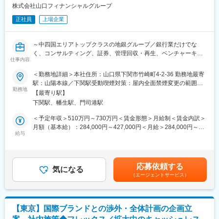
・新規アライアンス構築に向けたパートナー企業との交渉
株式会社山口フィナンシャルグループ
・プロジェクトの進捗管理・調整
正社員
上場企業
■ポジションの魅力：
・キャッシュレス決済を支える決済インフラ事業に従事すること
～中四国エリアトップクラスの地銀グループ／銀行業だけでな
から、業務を通じて社会への貢献をご実感いただくことができま
く、コンサルティング、証券、管理回収・再生、ベンチャーキャ
す。
仕事内容
ピタル等、多岐に渡る事業を展開～
・経営層との距離も近いことから、スピーディ且つやりがいのあ
る企画業務にチャレンジできる環境がございます。
＜勤務地詳細＞本社住所：山口県下関市竹崎町4-2-36 勤務地最寄
■職務内容
・主なステークホルダーは、経営層、営業・システム部門、パー
駅：山陽本線／下関駅受動喫煙対策：屋内全面禁煙変更の範囲：
当社は中期経営計画（2025&#8211;2029）において、AI・データ
勤務地
トナー企業（大手キャッシュレス事業者・加盟店・決済インフラ
会社の定める事業所（リモートワーク含む）
【最寄り駅】
を活用した意思決定および業務遂行が日常的に行われる組織への
事業者等）、ベンダー・コンサルタント等、多岐に渡ります。プ
下関駅、幡生駅、門司港駅
変革を掲げています。本ポジションでは、その実現に向けたAI活
ロジェクトを通じて、様々な知見に触れることができ、個人にと
用施策の企画から実装・定着までを担っていただきます。
っての成長機会が多くございます。また、弊社のメインビジネス
＜予定年収＞510万円～730万円＜賃金形態＞月給制＜賃金内訳＞
がストック型という特徴から、一つのプロジェクトが数カ月以上
月額（基本給）：284,000円～427,000円＜月給＞284,000円～
■具体的には：
給与
に及ぶことが多く、プロジェクト型人材としての職務遂行能力を
427,000円＜昇給有無＞有＜残業手当＞有＜給与補足＞※経験・能
AI活用戦略に基づいた実証実験の実施や、ツール・サービスの導
習得することが可能です。
力・年齢を考慮のうえ、個別に決定いたします。■昇給：年1回■
入検討、業務データの整備・活用に向けた仕組みづくりを推進い
賞与：年2回■その他手当：該当者のみ、住宅手当や家族手当など
ただきます。また、AI活用を支えるシステム基盤の整備や、既存
変更の範囲：会社の定める業務
支給賃金はあくまでも目安の金額であり、選考を通じて上下する
応募依頼する
AIツールの利活用促進、LINE WORKSなど業務用スマートフォン
気になる
可能性があります。月給(月額)は固定手当を含めた表記です。
（エージェントサービス）
環境の利便性向上に向けた施策立案にも関与いただきます。
ユーザー部門と連携しながら具体的な業務課題を踏まえた施策を
検討し、「企画→実装→活用→改善」まで一貫して推進すること
で、全社の業務高度化と生産性向上を実現していただく役割で
【東京】国際ブランドとの渉外・全体計画の企画立
す。