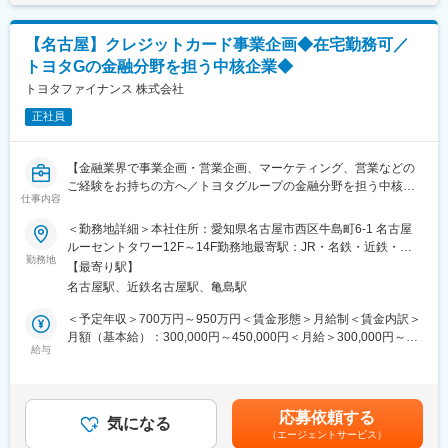
し、マネージャーや現場メンバーと連携しながら、改善テーマを
一つずつ前に進めていただきます。
【名古屋】クレジットカード事業企画◆在宅勤務可／
＜具体的には＞
トヨタGの金融分野を担う中核企業◆
- AML関連業務の現状把握、課題整理
- CDD、EDD、取引モニタリング等に関する運用改善
トヨタファイナンス 株式会社
- 法令対応や社内方針を踏まえた業務フロー・判断基準の整備
正社員
- マニュアル、FAQ、教育資料、チェック体制などの整備
- 属人化している業務や暗黙知の言語化・標準化
- 委託先や関係部署との業務調整、改善推進
【金融業界で事業企画・営業企画、マーケティング、営業などの
- システム改善要求の整理、開発部門との連携
ご経験をお持ちの方へ／トヨタグループの金融分野を担う中核企
- AML運用品質の向上に向けた継続的な改善活動
仕事内容
業／リモート・フレックス有／福利厚生・制度充実／全国約5,000
店舗の販売店と強固なネットワークを活かし、質の高い金融サー
＜勤務地詳細＞本社住所：愛知県名古屋市西区牛島町6-1 名古屋
■魅力：
ビスを提供しています】
ルーセントタワー12F～14F勤務地最寄駅：JR・名鉄・近鉄・地
◎AML実務を、仕組みを設計する役割へ広げられる
勤務地
下鉄各線／名古屋駅受動喫煙対策：屋内全面禁煙変更の範囲：会
CDD、EDD、取引モニタリングなどの実務理解を活かしながら、
【最寄り駅】
■業務内容
社の定める事業所（リモートワーク含む）
単なる運用担当ではなく、業務フロー、判断基準、教育、マニュ
名古屋駅、近鉄名古屋駅、亀島駅
トヨタグループの金融分野を担う当社にて、約1,500万人の会員基
アルを設計する側に回れます
盤をもつクレジットカード事業の企画業務（商品企画・営業企
＜予定年収＞700万円～950万円＜賃金形態＞月給制＜賃金内訳＞
◎法令対応とオペレーション改善をつなぐ経験
画）をご担当いただきます。
月額（基本給）：300,000円～450,000円＜月給＞300,000円～
法令や規制の変化を理解するだけではなく、それを現場で運用で
給与
450,000円＜昇給有無＞有＜残業手当＞有＜給与補足＞※経験・ス
きる形に落とし込むことが重要です。法務や管理部と連携しなが
ご経験に応じて下記いずれかの業務をお任せいたします。
キルなどを考慮し、当社規定により決定■昇給：年1回■賞与：年2
ら、法令対応を業務設計、教育、システム改善要求へつなげる経
・当社クレジットカードの魅力向上に向けた商品・機能の企画業
回賃金はあくまでも目安の金額であり、選考を通じて上下する可
験を積んでいただけます
務（例：ポイント制度刷新、モビリティサービスを中心としたト
能性があります。月給(月額)は固定手当を含めた表記です。
◎中核人材として、改善テーマを自走
応募依頼する
ヨタ経済圏の企画・他社との差別化）
気になる
既存体制では、AML領域の企画・改善が特定の役割に集中しやす
（エージェントサービス）
・加盟店開拓の営業企画業務（例：営業戦略策定、加盟店の売上
い状態があります。マネージャーと連携しながら論点整理と改善