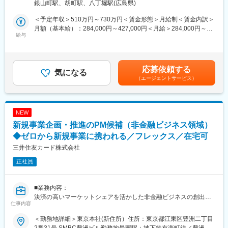
銀山町駅、胡町駅、八丁堀駅(広島県)
変革を掲げています。本ポジションでは、その実現に向けたAI活
善検討
用施策の企画から実装・定着までを担っていただきます。
・サービスコンセプトや提供価値の整理・再設計
＜予定年収＞510万円～730万円＜賃金形態＞月給制＜賃金内訳＞
月額（基本給）：284,000円～427,000円＜月給＞284,000円～
■具体的には：
給与
＜事業推進・運営＞
427,000円＜昇給有無＞有＜残業手当＞有＜給与補足＞※経験・能
AI活用戦略に基づいた実証実験の実施や、ツール・サービスの導
・関係部署やグループ会社、外部パートナーと連携した事業推進
力・年齢を考慮のうえ、個別に決定いたします。■昇給：年1回■
入検討、業務データの整備・活用に向けた仕組みづくりを推進い
・サービス立ち上げ・展開に向けた推進体制の構築
賞与：年2回■その他手当：該当者のみ、住宅手当や家族手当など
ただきます。また、AI活用を支えるシステム基盤の整備や、既存
・運営状況の分析、課題抽出、継続的な改善施策の実行
支給賃金はあくまでも目安の金額であり、選考を通じて上下する
応募依頼する
AIツールの利活用促進、LINE WORKSなど業務用スマートフォン
気になる
可能性があります。月給(月額)は固定手当を含めた表記です。
（エージェントサービス）
環境の利便性向上に向けた施策立案にも関与いただきます。
■（4） やりがい
ユーザー部門と連携しながら具体的な業務課題を踏まえた施策を
◎ 「金融＋α」の新たな価値創出に挑戦できる
検討し、「企画→実装→活用→改善」まで一貫して推進すること
金融サービスに閉じない新領域において、生活や人生の質を高め
で、全社の業務高度化と生産性向上を実現していただく役割で
るサービスを企画・実現できる点が大きな魅力です。
NEW
す。
新規事業企画・推進のPM候補（非金融ビジネス領域）
変更の範囲：会社の定める業務
■仕事の魅力・やりがい
◆ゼロから新規事業に携われる／フレックス／在宅可
◎ 組織変革の中核テーマに関われる
三井住友カード株式会社
AI・データ活用は中期経営計画の中核に位置づけられており、単
正社員
なるツール導入にとどまらず「働き方や意思決定のあり方を変え
る」テーマに携わることができます。
◎ 企画から実装・定着まで一貫して推進できる
■業務内容：
実証実験や導入だけでなく、現場での活用定着や効果創出まで関
決済の高いマーケットシェアを活かした非金融ビジネスの創出に
与できるため、自らの取り組みが業務変革につながる実感を得ら
仕事内容
向けて新たな事業の企画・開発を担っていただきます。
れます。
当社会員向けにはこれまで金融サービスのみを提供していました
◎ 「金融×AI×業務改革」の実務経験を獲得できる
＜勤務地詳細＞東京本社(新住所）住所：東京都江東区豊洲二丁目
が、日常的に活用いただけるサービスを提供することにより、金
金融機関としての高い信頼性・精度が求められる環境の中で、AI