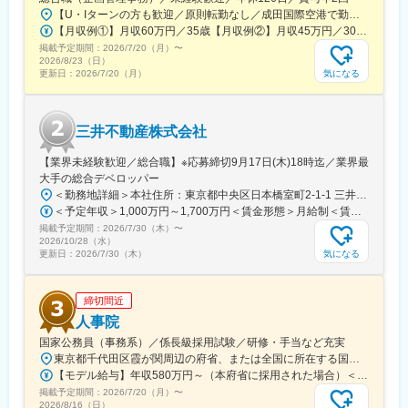
・不動産SPCに対するメザニン融資・TK出資の実務経験をお持ち
【U・Iターンの方も歓迎／原則転勤なし／成田国際空港で勤務】■千葉県成田市古込字古込1-1受動喫煙対策：オフィス内禁煙・分煙※自動車通勤：可能（必要条件を満たしている場合のみ）
の方
【月収例①】月収60万円／35歳【月収例②】月収45万円／30歳【月収例③】月収41万円／25歳※各種手当(残業手当、住居手当、通勤手当等)込みの金額です。※別途賞与が年２回支給されます。※個人差がある旨、ご承知おきください。<月給>【初任給（大卒）】月給27万8600円＋各種手当(残業手当、住居手当、通勤手当等)＋賞与年2回【初任給（院卒）】月給30万500円＋各種手当(残業手当、住居手当、通勤手当等)＋賞与年2回※上記は新卒初任給です。経験やスキルを考慮して決定いたします。
・高い専門性と事業推進力を兼ね備え、髙島屋グループの金融事
掲載予定期間：
業を牽引する熱意のある方
2026/7/20（月）
〜
2026/8/23（日）
気になる
更新日：
2026/7/20（月）
【働く環境】
年間休日120日、残業も少なめです。
チームメンバーは現在４人で、なんでも相談しやすい雰囲気で
三井不動産株式会社
す。
【業界未経験歓迎／総合職】※応募締切9月17日(木)18時迄／業界最
【採用背景】
大手の総合デベロッパー
投融資事業を当社の柱に育てるための増員募集です。髙島屋グル
＜勤務地詳細＞本社住所：東京都中央区日本橋室町2-1-1 三井本館勤務地最寄駅：東京メトロ銀座線・半蔵門線／三越前駅受動喫煙対策：屋内全面禁煙変更の範囲：会社の定める事業所（リモートワーク含む）
ープで新規金融事業の立ち上げに携われるポジションです。
＜予定年収＞1,000万円～1,700万円＜賃金形態＞月給制＜賃金内訳＞月額（基本給）：470,000円～800,000円＜月給＞470,000円～800,000円＜昇給有無＞有＜残業手当＞有＜給与補足＞※経験に応ず※上記年収は基礎給与・賞与（2回）を含む。時間外勤務手当・諸手当別途支給。※あくまでモデルケースであり、実際の年収とは異なる可能性があります。処遇条件の詳細は内定後のオファー面談にてご説明いたします。賃金はあくまでも目安の金額であり、選考を通じて上下する可能性があります。月給(月額)は固定手当を含めた表記です。
掲載予定期間：
変更の範囲：会社の定める業務
2026/7/30（木）
〜
2026/10/28（水）
気になる
更新日：
2026/7/30（木）
締切間近
人事院
国家公務員（事務系）／係長級採用試験／研修・手当など充実
東京都千代田区霞が関周辺の府省、または全国に所在する国の行政機関の庁舎＜主な勤務地＞・府省合同A：おもに霞が関周辺の本府省・府省合同B：本府省を含む全国の行政機関・国税庁（国税局、国税事務所）※職務により、全国および海外での活躍のチャンスもあります※就業場所の変更の範囲：各府省の定める場所
【モデル給与】年収580万円～（本府省に採用された場合）＜給与＞月給27万6,300円～＋各種手当＋賞与（2025年度は4.65カ月分）採用時の俸給月額（いわゆる基本給）は、採用された方の経験年数と同程度の経験年数を有する国家公務員が受ける俸給月額との均衡を考慮して決定します ※支給要件を満たした場合は、次のような諸手当が支給されます。└地域手当、本府省業務調整手当、通勤手当、住居手当、扶養手当、超過勤務手当 など※俸給月額等は2026年４月１日現在の「一般職の職員の給与に関する法律」の規定によるものです
掲載予定期間：
2026/7/20（月）
〜
2026/8/16（日）