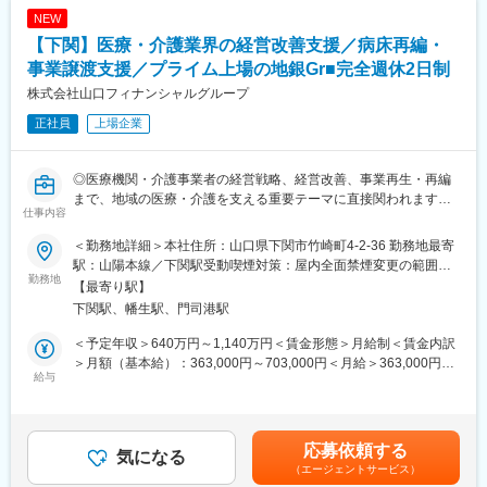
と「攻め」の両立を実現することがミッションです。コスト削減
NEW
だけでなく、将来の成長に資する業務基盤を構築し、持続可能な
【下関】医療・介護業界の経営改善支援／病床再編・
業務運営モデルを確立することで、資産サポートビジネスの競争
力強化と付加価値向上に貢献していただきます。
事業譲渡支援／プライム上場の地銀Gr■完全週休2日制
株式会社山口フィナンシャルグループ
■（3） 主な業務内容
正社員
上場企業
資産運用業務における既存業務運営コストの削減と、「成長投
資」の拡大を目的として、
業務改革・効率化および新規業務の安定運営を企画・推進してい
◎医療機関・介護事業者の経営戦略、経営改善、事業再生・再編
ただきます。
まで、地域の医療・介護を支える重要テーマに直接関われます。
仕事内容
◎資料を作って終わりではなく、モニタリング体制の構築、事業
＜既存業務運営コスト削減の企画・推進＞
譲渡、病床再編、投融資を活用した再建スキームづくりまで、実
・グループをまたいだ投信バック業務の集約・再設計
＜勤務地詳細＞本社住所：山口県下関市竹崎町4-2-36 勤務地最寄
行に踏み込んだ支援ができます。
・事務プロセスの標準化・効率化によるコスト削減施策の企画
駅：山陽本線／下関駅受動喫煙対策：屋内全面禁煙変更の範囲：
◎行政、医療機関、介護事業者、金融機関、関係団体など多様な
勤務地
＜成長投資領域の業務運営・高度化＞
会社の定める事業所
【最寄り駅】
関係者と連携しながら、地域医療体制の最適化に貢献できます。
・ファンドラップ口座、スマート店事務、NISA制度改訂等の新
下関駅、幡生駅、門司港駅
規・拡大業務の安定稼働
■仕事内容：
・新制度・新サービス導入時の業務設計、運営体制構築
＜予定年収＞640万円～1,140万円＜賃金形態＞月給制＜賃金内訳
医療機関や介護事業者が抱える経営課題に対して、経営戦略の策
＜管理者育成・業務運営力の強化＞
＞月額（基本給）：363,000円～703,000円＜月給＞363,000円～
定、経営改善、事業再生・再編、投融資を活用した成長投資・再
給与
・業務を担う管理者層の育成・スキル向上支援
703,000円＜昇給有無＞有＜残業手当＞有＜給与補足＞※経験・能
建スキームの構築を支援する仕事です。
・業務運営を見据えた体制整備・ナレッジ整理
力・年齢を考慮のうえ、個別に決定いたします。賃金はあくまで
医療・介護業界では、地域ごとの人口構成、医療ニーズ、介護需
も目安の金額であり、選考を通じて上下する可能性があります。
要、病床のあり方、事業承継、資金繰りなど、複数の課題が同時
■（4） やりがい
月給(月額)は固定手当を含めた表記です。
応募依頼する
に発生します。このポジションでは、そうした課題を一つひとつ
気になる
◎ 制度・市場変化に対応する実務に携われる
（エージェントサービス）
整理し、医療機関・介護事業者が継続して地域に必要なサービス
NISA制度改訂などの外部環境変化に直接対応し、金融サービスの