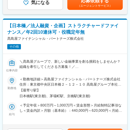
応募依頼する
・社内の課題ヒアリング～要件整理～PoC実施・評価
気になる
り、選考を通じて上下する可能性があります。月給(月額)は固定手
いく仕事に携わることが可能。社会的インパクトが大きい大企業
（エージェントサービス）
・他部署やエンジニアチームとの連携によるサービス改善の推進
当を含めた表記です。
の企画推進に携われる。
・社内AIガバナンスの構築
・事業規模：30兆円を超えるクレジットカード取り扱い高など、
三井住友フィナンシャルグループの中核を担うスケールの大きさ
参考事例：
・経験の幅広さ：サービスの企画からリリースに至るまで、一気
【日本橋／法人融資・企画】ストラクチャードファイ
・ChatGPT Enterprise、Copilotなどの生成AIサービスの推進
通貫で新規事業に携わることが可能です。
ナンス／年2回10連休可・役職定年無
・営業支援や受付業務のプロセス改善
・AIポリシーやガイドラインの作成
髙島屋ファイナンシャル・パートナーズ株式会社
変更の範囲：変更なし※就業規則 第４４条に基づき出向を命じる
ことがある
その他
■システム企画部の特徴
・AX（AIトランスフォーメーション）をリードする中核組織
・AIを前提とした全社業務再設計に携わることができる
＼髙島屋グループで、新しい金融事業を創る挑戦をしませんか？
・次世代リーダー候補を育成中
組織を牽引してくださる方募集！／
仕事内容
当社はクレジットカード事業を基盤に、法人融資（コーポレート
■働き方
ファイナンス）・ソーシャルレンディングなどの投融資事業を拡
＜勤務地詳細＞高島屋ファイナンシャル・パートナーズ株式会社
・フルフレックス勤務制（標準労働時間：7.5時間）
大中。
住所：東京都中央区日本橋２－１２－１０ 高島屋グループ本社ビ
・リモートワーク可能
今回募集するのは、不動産SPCへのメザニン融資・TK出資のご経
勤務地
ル勤務地最寄駅：東京メトロ 銀座線／日本橋駅受動喫煙対策：
・年間休日120日以上／残業ほぼなし
【最寄り駅】
験を活かし、ストラクチャードファイナンス事業を推進できるプ
屋内全面禁煙変更の範囲：会社の定める事業所
日本橋駅(東京都)、茅場町駅、京橋駅(東京都)
ロフェッショナルです。
変更の範囲：会社の定める業務
案件ソーシングから審査、契約、モニタリング、さらに新規事業
＜予定年収＞800万円～1,000万円＜賃金形態＞月給制特記事項な
の創出まで、金融事業の中核を担っていただきます。
し＜賃金内訳＞月額（基本給）：440,000円～620,000円＜月給＞
６か月後、正社員登用を前提とした嘱託員でのご入社です。
給与
440,000円～620,000円＜昇給有無＞有＜残業手当＞有＜給与補足
＞賞与年間2回昇給年1回（正社員登用後）会社規定および前職考
【具体的な業務】
慮によります。賃金はあくまでも目安の金額であり、選考を通じ
◎ストラクチャードファイナンス（プロジェクトファイナンス）