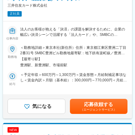
（3）既存プロダクトの価値拡張・グロース（1→10）
三井住友カード株式会社
・既存プロダクトの価値を高める協業アイデアの企画・実行
正社員
・共同マーケティングやチャネル連携による利用拡大施策の推進
【本ポジションの魅力】
法人のお客様が抱える「決済」の課題を解決するために、企業の
■SMBCグループのアセットを活かして、新規事業を創り出せる環
幅広い決済シーンで活躍する「法人カード」や、SMBCの
境
仕事内容
「Trunk」と連動したサービスをはじめとした多彩な金融サービス
国内最大級の決済データや幅広い顧客基盤など、大企業ならでは
を提供しています。
の強みを活かしながら、外部パートナーと協力して新たな事業を
＜勤務地詳細＞東京本社(新住所）住所：東京都江東区豊洲二丁目
本ポジションでは、中小企業や小規模事業者（SME）市場をター
企画できます。
2番31号 SMBC豊洲ビル勤務地最寄駅：地下鉄有楽町線／豊洲駅
ゲットに、革新的な新商品やサービスを企画・推進しておりま
勤務地
受動喫煙対策：屋内全面禁煙変更の範囲：会社の定める事業所
【最寄り駅】
す。市場のトレンドや競合動向を的確に分析し、それに基づく事
■パートナー企業との協業を通じて、幅広いビジネス経験が積める
（リモートワーク含む）
豊洲駅、新豊洲駅、市場前駅
業戦略を立案することで、顧客のビジネスの発展を支援する重要
共同サービス企画、API・データ連携、販売連携など、多様な協業
な役割を担います。
モデルを実践できます。
＜予定年収＞600万円～1,300万円＜賃金形態＞月給制補足事項な
単なる連携にとどまらず、BizDev・アライアンスとしてのスキル
し＜賃金内訳＞月額（基本給）：300,000円～770,000円＜月給＞
【職務詳細】
給与
を広く深く伸ばせる環境です。
300,000円～770,000円＜昇給有無＞有＜残業手当＞有＜給与補足
（1）市場調査・分析
＞※賞与・残業代(月間30時間)を含む当社規定に準ずる（経験・能
SME市場における顧客ニーズ、競合動向、業界トレンドを徹底
■新規事業の0→1と、既存サービスの1→10の両方に関われる
力などを考慮します）。給与更改：年1回（7月）、賞与：年２回
調査・分析。
アイデア探索、PoC、事業化といった0→1の動きから、既存サー
（6月・12月）賃金はあくまでも目安の金額であり、選考を通じ
応募依頼する
データに基づくインサイトを抽出し、戦略立案に活用。
気になる
ビスの価値拡張やグロースまで、一連の事業構築プロセスに携わ
て上下する可能性があります。月給(月額)は固定手当を含めた表記
（エージェントサービス）
（2）戦略策定
れます。
です。
ターゲットセグメントの明確化や差別化ポイントの設計。
裁量が大きく、スピード感を持って挑戦できるポジションです。
商品やサービスの方向性を示す中長期的な戦略を策定し、経営
層への提案・調整を行う。
変更の範囲：変更なし※就業規則 第４４条に基づき出向を命じる
NEW
（3）企画立案
ことがある