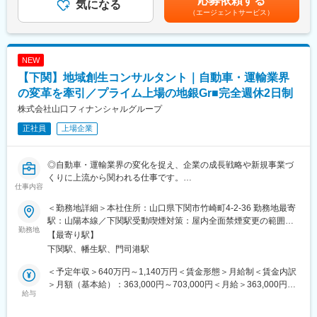
応募依頼する
このポジションでは、顧客の抱える課題に対して、市場分析、事
気になる
（エージェントサービス）
業戦略の検討、関係者との調整、案件組成を行い、地域産業の発
展を推進します。
単なる調査や資料作成ではなく、行政機関、金融機関、企業など
多様な関係者をつなぎながら、地域に新しい産業基盤をつくって
NEW
いく役割です。
【下関】地域創生コンサルタント｜自動車・運輸業界
■具体的な業務内容
の変革を牽引／プライム上場の地銀Gr■完全週休2日制
・半導体関連企業の新規進出支援
株式会社山口フィナンシャルグループ
企業が新たな地域へ進出する際の課題を整理し、事業化に向けた
正社員
上場企業
支援を行います。
・技術高度化、事業成長支援
半導体関連企業や製造業が、技術力や事業競争力を高めるための
◎自動車・運輸業界の変化を捉え、企業の成長戦略や新規事業づ
施策を検討します。
くりに上流から関われる仕事です。
・人材育成、確保に向けた施策企画
仕事内容
◎地域経済を支える主要産業に入り込み、事業再構築やサプライ
先端産業に必要な人材を地域で育て、確保するための取り組みを
チェーン再編など、地域の未来に直結するテーマを扱えます。
企画します。
＜勤務地詳細＞本社住所：山口県下関市竹崎町4-2-36 勤務地最寄
◎山口フィナンシャルグループの各社と連携し、金融に限らない
・中核企業の誘致活動
駅：山陽本線／下関駅受動喫煙対策：屋内全面禁煙変更の範囲：
幅広い解決策を組み合わせて企業支援ができます。
勤務地
地域産業の中心となる企業を呼び込むため、誘致に向けた情報整
会社の定める事業所
【最寄り駅】
理や提案活動を行います。
下関駅、幡生駅、門司港駅
■採用背景：
・サプライチェーン構築に向けた戦略企画
業界を取り巻く環境変化、サプライチェーンの見直し、モビリテ
材料、部品、製造、物流など、半導体関連産業に必要な企業同士
＜予定年収＞640万円～1,140万円＜賃金形態＞月給制＜賃金内訳
ィ領域での新たな事業機会など、企業が向き合う課題は複雑化し
のつながりを整理し、地域内外の連携を考えます。
＞月額（基本給）：363,000円～703,000円＜月給＞363,000円～
ています。
給与
・データセンター、蓄電池分野の投融資推進
703,000円＜昇給有無＞有＜残業手当＞有＜給与補足＞※経験・能
こうした背景から、業界の構造や市場環境を読み解き、企業の成
成長が見込まれるデータセンターや蓄電池関連分野について、資
力・年齢を考慮のうえ、個別に決定いたします。賃金はあくまで