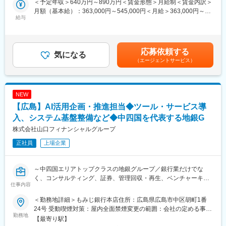
決済ビジネスにおけるオペレーション基盤の新規構築や改善に加
＜予定年収＞640万円～890万円＜賃金形態＞月給制＜賃金内訳＞
でもウェルビーイング領域は、新たな付加価値創出を担う重要分
えて、社内外のステークホルダを巻き込んだプロジェクトマネジ
月額（基本給）：363,000円～545,000円＜月給＞363,000円～
野として位置づけられており、従来の金融商品中心のアプローチ
給与
メント経験を積むことで、全社オペレーション企画を主導いただ
545,000円＜昇給有無＞有＜残業手当＞有＜給与補足＞※経験・能
から、生活全体を支えるサービスへの拡張が求められています。
くことができます。
力・年齢を考慮のうえ、個別に決定いたします。■昇給：年1回■
こうした背景のもと、既存サービスの高度化に加え、新たな価値
賞与：年2回■その他当：該当者のみ、住宅手当や家族手当など支
提供モデルの創出を推進するため、サービス企画から事業運営ま
■ポジションのミッション
給賃金はあくまでも目安の金額であり、選考を通じて上下する可
応募依頼する
でを担う人材を募集します。
気になる
業務全般の企画およびService Management Unitプロジェクトマ
能性があります。月給(月額)は固定手当を含めた表記です。
（エージェントサービス）
ネジメントをミッションとする
■（2） ミッション
ウェルビーイングサービスの企画および事業推進を通じて、お客
■配属部署
さまの生活の質や人生の充実を支援するとともに、金融機関とし
Service Management Unit Operation Planning Group
NEW
ての新たな価値提供領域を確立することがミッションです。
20代～30代の社員が活躍しており、コミュニケーションが活発な
【広島】AI活用企画・推進担当◆ツール・サービス導
単なるサービス提供にとどまらず、「金融＋非金融」を融合した
環境です。
付加価値モデルを構築し、継続的な顧客接点を創出することで、
入、システム基盤整備など◆中四国を代表する地銀G
長期的な顧客関係の深化と事業成長の両立に貢献していただきま
変更の範囲：会社の定める業務
株式会社山口フィナンシャルグループ
す。
正社員
上場企業
■（3） 主な業務内容
お客さまの生活・人生に寄り添うウェルビーイングサービスの付
～中四国エリアトップクラスの地銀グループ／銀行業だけでな
加価値向上を目的として、
く、コンサルティング、証券、管理回収・再生、ベンチャーキャ
サービス企画および事業推進業務をご担当いただきます。
仕事内容
ピタル等、多岐に渡る事業を展開～
＜ウェルビーイングサービスの企画・高度化＞
＜勤務地詳細＞もみじ銀行本店住所：広島県広島市中区胡町1番
■職務内容
・ウェルビーイング領域における既存サービスの価値向上施策の
24号 受動喫煙対策：屋内全面禁煙変更の範囲：会社の定める事業
当社は中期経営計画（2025&#8211;2029）において、AI・データ
勤務地
企画
所（リモートワーク含む）
【最寄り駅】
を活用した意思決定および業務遂行が日常的に行われる組織への
・お客さまニーズや社会動向を踏まえた新たなサービス企画・改