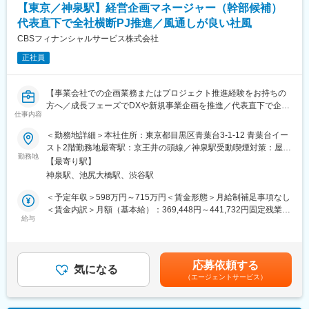
等の上流概念から携わることが可能です。
【東京／神泉駅】経営企画マネージャー（幹部候補）
■三井住友カードの業務を「国際ブランド」という根幹で支え、グ
代表直下で全社横断PJ推進／風通しが良い社風
ローバル企業とのパートナーシップを通じた取り組みは、当社の
収益構造にも直結するダイナミックかつエキサイティングな業務
CBSフィナンシャルサービス株式会社
です。
正社員
【配属部署】
国際本部/国際企画部
【事業会社での企画業務またはプロジェクト推進経験をお持ちの
・国際ブランドとの「総合窓口」として、当社戦略の実現、優位
方へ／成長フェーズでDXや新規事業企画を推進／代表直下で企画
性確保のため、時にはハードな交渉を行いながら信頼関係を強化
仕事内容
から実行まで担い、経営幹部を目指せるポジション】
することをミッションとする部署
＜勤務地詳細＞本社住所：東京都目黒区青葉台3-1-12 青葉台イー
・総勢10名/２グループで構成される少人数部署
■募集背景
スト2階勤務地最寄駅：京王井の頭線／神泉駅受動喫煙対策：屋内
・多岐にわたる専門性（セールス、マーケティング、リーガル、
さらなる成長フェーズを迎えている当社において、今後は既存事
勤務地
全面禁煙変更の範囲：会社の定める事業所
オペレーション等）を持った社員が、それぞれのスキルを最大限
【最寄り駅】
業の拡大だけではなく、DXなど新たな取り組みや全社横断プロジ
に活用し活躍する部署
神泉駅、池尻大橋駅、渋谷駅
ェクトをよりスピーディーに推進していくため、代表直下で経営
企画・事業推進を担うメンバーを募集いたします。
＜予定年収＞598万円～715万円＜賃金形態＞月給制補足事項なし
【募集背景】
＜賃金内訳＞月額（基本給）：369,448円～441,732円固定残業手
世界的にキャッシュレス化が進む中、国際ブランドでは安心・安
単なる企画立案ではなく、企画～実行まで主体的に携わり、将来
給与
当/月：90,552円～108,268円（固定残業時間30時間0分/月）超過
全な決済環境を提供するために、ルールの新設や既存ルールの厳
的には経営幹部として会社運営にも関わっていただくことを期待
した時間外労働の残業手当は追加支給＜月給＞460,000円～
格化など、ガバナンスの強化が急速に進んでいます。三井住友カ
しています。
550,000円（一律手当を含む）＜昇給有無＞有＜残業手当＞有＜
ードも日本のキャッシュレスの牽引役として、先進的・革新的な
給与補足＞※給与詳細はスキル・経験・前職給与等を踏まえて決定
商品を積極的に展開しています。
応募依頼する
■業務内容
気になる
します。■昇給：年1回■賞与：年2回（6月・12月）賃金はあくま
このような環境の中で、当社戦略を実現するための国際ブランド
（エージェントサービス）
・会社横断プロジェクトの企画・推進
でも目安の金額であり、選考を通じて上下する可能性がありま
とのリレーション強化の重要性が増していることから、即戦力と
・事業計画の策定支援
す。月給(月額)は固定手当を含めた表記です。
なる人材を募集しています。
・新規事業や新サービスの企画支援