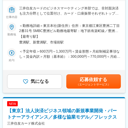
三井住友カードのビジネスマーケティング本部では、非対面決済
も注力分野として位置付け、カード・口座振替それぞれトップシ
仕事内容
ェアにて事業展開しています。
今後、カードだけにとどまらない口振・コンビニ収納・BtoB決済
＜勤務地詳細＞東京本社(新住所）住所：東京都江東区豊洲二丁目
等の幅広い決済ラインナップに加え、stera・Olive・Trunkで培っ
2番31号 SMBC豊洲ビル勤務地最寄駅：地下鉄有楽町線／豊洲駅
た先進性を活かしたデジタルサービスも投入強化していきます。
勤務地
受動喫煙対策：屋内全面禁煙変更の範囲：会社の定める事業所
【最寄り駅】
本ポジションでは、新たな非対面決済の事業戦略企画や新商品開
（リモートワーク含む）
豊洲駅、新豊洲駅、市場前駅
発を中心に業務を担っていただきます。
＜予定年収＞600万円～1,300万円＜賃金形態＞月給制補足事項な
【職務内容】
し＜賃金内訳＞月額（基本給）：300,000円～770,000円＜月給＞
・マーケット調査、競合分析、最新技術調査
給与
300,000円～770,000円＜昇給有無＞有＜残業手当＞有＜給与補足
・新商品・サービスの企画、業務要件定義、社内システム部門や
＞※賞与・残業代(月間30時間)を含む当社規定に準ずる（経験・能
システムベンダーとの各種調整
力などを考慮します）。給与更改：年1回（7月）、賞与：年２回
・既存商品・サービスのシステム基盤強化・レベルアップ
（6月・12月）賃金はあくまでも目安の金額であり、選考を通じ
応募依頼する
気になる
て上下する可能性があります。月給(月額)は固定手当を含めた表記
（エージェントサービス）
【商材紹介】
です。
・決済代行サービス
https://www.smbc-card.com/business/collection/index.jsp
・ファクタリングサービス（債権保証）
NEW
https://www.smbc-card.com/business/factoring_security/index.jsp
【東京】法人決済ビジネス領域の新規事業開発・パー
【本ポジションの魅力】
トナーアライアンス／多様な協業モデル／フレックス
・マーケットリーダーとしての強みと、stera・Olive・Trunk等で
三井住友カード株式会社
培ったデジタル化の強みを掛け合わせ、三井住友カードだからこ