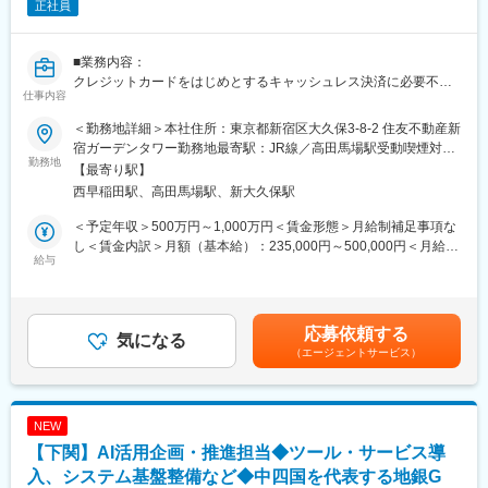
正社員
ビスの運営において、業務を設計・最適化し、QCD（品質・コス
ト・納期）を高めていく業務企画部門です。
■入社後について
■業務内容：
担当サービスを持ち、業務理解を深めたうえで、業務改善テーマ
クレジットカードをはじめとするキャッシュレス決済に必要不可
を設定し、QCD向上を目的とした企画・実行を担うポジションへ
仕事内容
欠なインフラ（ネットワーク）を持つ当社にて新規事業企画・事
とステップアップしていただきます。
業開発をお任せします。ご入社後はこれまでのご経験に合わせた
また、BIツールを活用した業務要件の整理や運用設計、生成AIな
＜勤務地詳細＞本社住所：東京都新宿区大久保3-8-2 住友不動産新
役割をお任せします。
どのデジタル技術を取り入れた業務改革にも取り組んでいただき
宿ガーデンタワー勤務地最寄駅：JR線／高田馬場駅受動喫煙対
2025年のキャッシュレス決済比率は堅調に上昇し、
勤務地
ます。
策：屋内喫煙可能場所あり変更の範囲：会社の定める事業所（リ
【最寄り駅】
58.0％（162.7兆円）となり、経済産業省が策定した「80％」に
モートワーク含む）
西早稲田駅、高田馬場駅、新大久保駅
向けて堅調に推移しています。
＜ポジションの魅力＞
当社はキャッシュレス決済の裏側のネットワークを運営してお
・日常の買い物やサービス利用の裏側を支える「決済インフラ」
＜予定年収＞500万円～1,000万円＜賃金形態＞月給制補足事項な
り、上記のようにキャッシュレス決済市場・自社の売上共に急拡
を担う一員として、社会に直結する仕事に携われます。
し＜賃金内訳＞月額（基本給）：235,000円～500,000円＜月給＞
大しています。
給与
・センターサービス業務を起点に、QCD（品質・コスト・納期）
235,000円～500,000円＜昇給有無＞有＜残業手当＞有＜給与補足
また、今後注力していく分野として、デジタルトラスト_認証・不
改善を目的とした業務改善企画に取り組むことができます。
＞基本給には、ライフプラン支援金（1等級：月額2,000円、1等
正対策があり、新たなビジネス領域へのチャレンジにあたり当該
・営業部門・システム部門と連携しながら進めることで、プロジ
級以外：月額25,000円）を含む。ライフプラン支援金について
分野へのナレッジや経験のある人材の登用も積極的に行って参り
ェクトマネジメントスキルを実務を通じて習得できます。
は、ライフプラン年金（企業型確定拠出年金）の掛金として指定
応募依頼する
ます。
気になる
・プレゼンテーション力や業務改善スキルなど、汎用性の高いビ
の配分で拠出する選択が可能であり、ライフプラン年金を選択し
（エージェントサービス）
ジネススキルの向上が可能です。
た場合には、基本給から指定したライフプラン年金相当額を除
[具体的業務]
・生成AI、Salesforce、kintoneなど各種ツールを活用した業務要
く。賃金はあくまでも目安の金額であり、選考を通じて上下する
◆新規事業企画
件の整理・上流工程の要件定義を担えるポジションです。
可能性があります。月給(月額)は固定手当を含めた表記です。
・新規ビジネスの企画・立案・推進
NEW
→（注力領域）デジタルトラスト分野：認証・不正対策ソリュー
変更の範囲：会社の定める業務
【下関】AI活用企画・推進担当◆ツール・サービス導
ション等
・市場動向調査・競合分析
入、システム基盤整備など◆中四国を代表する地銀G