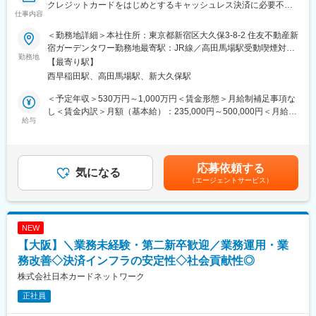
クレジットカードをはじめとするキャッシュレス決済に必要不可
善の為のフィードバック実施
仕事内容
欠なインフラ（ネットワーク）を持つ当社にて経営企画業務をお
任せします。ご入社後はこれまでのご経験に合わせた役割をお任
4. ブランドカード（VC・RC）運営・リスク管理
＜勤務地詳細＞本社住所：東京都新宿区大久保3-8-2 住友不動産新
せします。
・国際ブランドと連携した、バーチャルカード等の保守運営（保
宿ガーデンタワー勤務地最寄駅：JR線／高田馬場駅受動喫煙対
2025年のキャッシュレス決済比率は堅調に上昇し、
勤務地
留売上解除、オーバードラフト、チャージバック対応等）
策：屋内喫煙可能場所あり変更の範囲：会社の定める事業所（リ
【最寄り駅】
58.0％（162.7兆円）となり、経済産業省が策定した「80％」に
・ブランド精算業務の設計・運営、および委託先との連携窓口
モートワーク含む）
西早稲田駅、高田馬場駅、新大久保駅
向けて堅調に推移しています。
当社はキャッシュレス決済の裏側のネットワークを運営してお
■ このポジションの魅力・得られるキャリア
＜予定年収＞530万円～1,000万円＜賃金形態＞月給制補足事項な
り、上記のようにキャッシュレス決済市場・自社の売上共に急拡
・業界トップクラスの希少なキャリアを形成できる
し＜賃金内訳＞月額（基本給）：235,000円～500,000円＜月給＞
大しています。業界のリーディングカンパニーとして今後さらに
給与
「イシュイング（電子マネー、ブランドカード）」「アクワイア
235,000円～500,000円＜昇給有無＞有＜残業手当＞有＜給与補足
拡大していくための組織強化を目的とした人員募集となります。
リング（加盟店側）」「CS・VOC還元」のすべてをカバーするた
＞基本給には、ライフプラン支援金（1等級：月額2,000円、1等
め、決済ビジネスの「全体像」を掴むことができ、大企業の縦割
級以外：月額25,000円）を含む。ライフプラン支援金について
[具体的業務]
り組織では得られない経験が可能。
は、ライフプラン年金（企業型確定拠出年金）の掛金として指定
応募依頼する
◆経営企画
気になる
・「攻め」のオペレーション改善
の配分で拠出する選択が可能であり、ライフプラン年金を選択し
（エージェントサービス）
・全社予実管理
新規ツール（RPA、AI等）導入や、外部委託先との役割分担見直
た場合には、基本給から指定したライフプラン年金相当額を除
・経営計画・当期実行計画の策定
しなど、業務効率化やサービス品質向上を自身でダイレクトに推
く。賃金はあくまでも目安の金額であり、選考を通じて上下する
・実行計画に基づく各種KPIの管理
進できる。
可能性があります。月給(月額)は固定手当を含めた表記です。
・経営会議の運営
NEW
・子会社・関連会社統括
変更の範囲：会社の定める業務
【大阪】＼業務未経験・第二新卒歓迎／業務運用・業
・広報渉外関連業務・リスク統制、他
務改善◇決済インフラの安定性◇社会貢献性◎
■ポジションの魅力：
株式会社日本カードネットワーク
・キャッシュレス決済を支える決済インフラ事業に従事すること
正社員
から、業務を通じて社会への貢献をご実感いただくことができま
す。