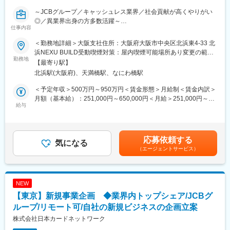
・経営層との距離も近いことから、スピーディ且つやりがいのあ
～JCBグループ／キャッシュレス業界／社会貢献が高くやりがい
る企画業務にチャレンジできる環境がございます。
◎／異業界出身の方多数活躍～
・主なステークホルダーは、経営層、営業・システム部門、パー
仕事内容
トナー企業（大手キャッシュレス事業者・加盟店・決済インフラ
■業務内容：
事業者等）、ベンダー・コンサルタント等、多岐に渡ります。プ
＜勤務地詳細＞大阪支社住所：大阪府大阪市中央区北浜東4-33 北
キャッシュレス決済ネットワークは、今や社会にとって欠かすこ
ロジェクトを通じて、様々な知見に触れることができ、個人にと
浜NEXU BUILD受動喫煙対策：屋内喫煙可能場所あり変更の範
とのできない重要なインフラとなっています。
勤務地
っての成長機会が多くございます。また、弊社のメインビジネス
囲：会社の定める事業所（リモートワーク含む）
【最寄り駅】
当社は、その決済を支えるネットワーク企業として、高い信頼性
がストック型という特徴から、一つのプロジェクトが数カ月以上
北浜駅(大阪府)、天満橋駅、なにわ橋駅
と安定性を前提に、事業の拡大と新たな領域への挑戦を進めてき
に及ぶことが多く、プロジェクト型人材としての職務遂行能力を
ました。日常の決済を支えるという責任の大きさと同時に、社会
習得することが可能です。
＜予定年収＞500万円～950万円＜賃金形態＞月給制＜賃金内訳＞
からの信頼に応え続けることが求められている当社にて、自社キ
月額（基本給）：251,000円～650,000円＜月給＞251,000円～
ャッシュレス決済サービスを支える運営センターの業務改善・DX
給与
変更の範囲：会社の定める業務
650,000円＜昇給有無＞有＜残業手当＞有＜給与補足＞基本給に
推進をお任せします。
は、ライフプラン支援金（1等級：月額2,000円、1等級以外：月
額25,000円）を含む。ライフプラン支援金については、ライフプ
＜業務内容＞
ラン年金（企業型確定拠出年金）の掛金として指定の配分で拠出
応募依頼する
（1） サービス運用・業務設計（約50％）
気になる
する選択が可能であり、ライフプラン年金を選択した場合には、
（エージェントサービス）
・顧客のサービス利用開始、サービス品質向上に向けた調整
基本給から指定したライフプラン年金相当額を除く。賃金はあく
・各業務のPDCA管理、および委託先管理
までも目安の金額であり、選考を通じて上下する可能性がありま
（2） QCD改善を目的とした業務改善企画（約50％）
す。月給(月額)は固定手当を含めた表記です。
・業務フローや運用ルールの整理・最適化
NEW
・BIツールを活用した業務要件整理・運用設計
【東京】新規事業企画 ◆業界内トップシェア/JCBグ
・生成AIやツールを活用した業務効率化の企画・推進
ループ/リモート可/自社の新規ビジネスの企画立案
＜部署について＞
株式会社日本カードネットワーク
当部はクレジットカードをはじめとするキャッシュレス決済サー