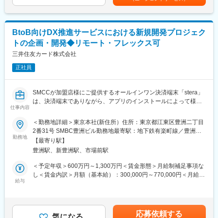
・社内レートの管理（財務企画部と社内レート運用見直し検討）
督者層のため）賃金はあくまでも目安の金額であり、選考を通じ
≪ALM委員会運営≫
て上下する可能性があります。月給(月額)は固定手当を含めた表記
・ALM委員会運営（事務局）
です。
■組織構成：
BtoB向けDX推進サービスにおける新規開発プロジェク
財務部 ALM室:3名（財務部部長(兼)ALM室室長:1名、その他メン
トの企画・開発◆リモート・フレックス可
バー:2名）となります。幅広い社員が混在しており、裁量権を持
って働く環境や活発にコミュニケーションを取り、課題解決に向
三井住友カード株式会社
けて協力しながら業務に取り組める社風です。
正社員
■働き方について：
カジュアルBiz（TPOに合わせて自由な服装で勤務可）や有給休暇
取得率80%以上、時間外労働時間月間13時間の取り組みなどワー
SMCCが加盟店様にご提供するオールインワン決済端末「stera」
クライフバランス向上のため多くの施策を実施しております。業
は、決済端末でありながら、アプリのインストールによって様々
務の特性上、持ち帰り仕事もなく決められたシフトの中で働いて
仕事内容
な業務に対応出来る多機能端末です。SMCCはアプリのプラット
いるため産育休を経て職場復帰しているスタッフも多く在籍して
フォーム「stera market」を運営することで、加盟店様のサービス
＜勤務地詳細＞東京本社(新住所）住所：東京都江東区豊洲二丁目
おり、ライフイベントを考慮した働き方が実現可能です。
の成功を支援しています。
2番31号 SMBC豊洲ビル勤務地最寄駅：地下鉄有楽町線／豊洲駅
■入社後のキャリア：
本ポジションでは「stera market」の新規開発プロジェクトにて、
勤務地
受動喫煙対策：屋内全面禁煙変更の範囲：会社の定める事業所
・社員の方がいつでも挑戦できる体制が整っております。
【最寄り駅】
顧客ニーズ聴取から各アプリベンダーとの調整等のプロジェクト
・現場から他部署への異動は入社後2年以上経てば自ら手を上げる
豊洲駅、新豊洲駅、市場前駅
推進からアプリ導入まで一貫してリードいただける方を募集しま
ことが可能です。
す。
＜予定年収＞600万円～1,300万円＜賃金形態＞月給制補足事項な
・異動については会社都合の内示での異動が年に2回、公募制度の
し＜賃金内訳＞月額（基本給）：300,000円～770,000円＜月給＞
異動が年1回となり、社内公募での異動が主流でございます。
■職務詳細：
給与
300,000円～770,000円＜昇給有無＞有＜残業手当＞有＜給与補足
・各部署自律的にキャリア形成ができる人材が求められていま
入社後は、まずは各会議体に参加いただきながらキャッチアップ
＞※賞与・想定残業代(月間30時間程度)を含む当社規定に準ずる
す。
を進めていただきつつ、下記のような業務に従事いただきます。
（経験・能力などを考慮します）。給与更改：年1回（7月）、賞
・「stera market」の新規開発
与：年２回（6月・12月）賃金はあくまでも目安の金額であり、
変更の範囲：会社の定める業務
応募依頼する
（市場ニーズ、事業者課題の分析と解決策の設計）
気になる