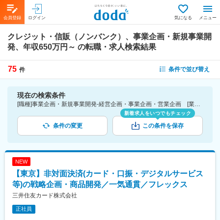
会員登録
ログイン
気になる
メニュー
クレジット・信販（ノンバンク）、事業企画・新規事業開
発、年収650万円～
の転職・求人検索結果
75
条件で並び替え
件
現在の検索条件
[職種]事業企画・新規事業開発-経営企画・事業企画・営業企画 [業種]クレジット・信販（ノンバンク）-金融業界 [年収]650万円～
新着求人をいつでもチェック
条件の変更
この条件を保存
NEW
【東京】非対面決済(カード・口振・デジタルサービス
等)の戦略企画・商品開発／一気通貫／フレックス
三井住友カード株式会社
正社員