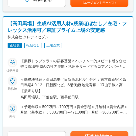
選考を通じて上下する可能性があります。月給(月額)は固定手当を
（エージェントサービス）
・steraプラットフォームを活用した新規ソリューション企画・提
含めた表記です。
案
・各種KPIのモニタリング、プロダクト改善
【高田馬場】生成AI活用人材※残業ほぼなし／在宅・フ
※具体的な担当業務はチーム内で分担をしていますので、経験・適
レックス活用可／東証プライム上場の安定感
性に応じて相談予定
※社内の他部門や外部パートナーとの連携も多く、ステークホルダ
株式会社 クレディセゾン
ーとの連携が重要な業務
正社員
転勤なし
上場企業
※重要な事業開発を担っているため、役員レイヤーにも直接レポー
ティングをしながら業務を進めています
【業界トップクラスの顧客基盤 × ベンチャー的スピード感を併せ
＜関連サービス＞
持つ職場/生成AIの社内展開・活用をリードするコアメンバーとし
・stera terminal向け独自アプリマーケットプレイス「stera
仕事内容
て活躍可能】
market」
＜勤務地詳細＞高田馬場（日新西北ビル）住所：東京都新宿区高
■業務概要
田馬場4-9-12 日新西北ビル6階 勤務地最寄駅：JR山手線／高田
三井住友カードが提供する決済端末「stera terminal」の拡張機
当社は「CSAX（クレディセゾンAIトランスフォーメーション」
勤務地
馬場駅受動喫煙対策：屋内全面禁煙変更の範囲：会社の定める事
能。stera terminalへスマホやタブレットのようにアプリをインス
【最寄り駅】
を掲げ、生成AIを活用した業務改革を積極的に進めています。
業所（リモートワーク含む）
トールし活用することで、加盟店ニーズにお応えし、ビジネスを
高田馬場駅、下落合駅、西早稲田駅
全社のデジタル戦略を推進し、新たなシステムの企画・立案を
サポートするサービス。アプリは既存のアプリをアレンジするこ
担う、システム企画部に所属し、生成AIを用いた業務プロセス改
＜予定年収＞500万円～700万円＜賃金形態＞月給制＜賃金内訳＞
とや、加盟店様のニーズに合わせて一から開発することもありま
善・アプリケーション開発・PoC推進などを担当いただきます。
月額（基本給）：308,700円～471,000円＜月給＞308,700円～
す。
給与
471,000円＜昇給有無＞有＜残業手当＞有＜給与補足＞上記年収
■業務内容
には20時間の残業手当を含む。（みなし残業ではない。）■昇
■本ポジションの魅力
・社内業務への生成AI導入・活用に関する企画（例：チャットボ
給：年1回（4月）■賞与：年2回（7月、12月）※経験・能力・スキ
・社会インパクト：政府や社会のニーズが高まっているキャッシ
ット、文章要約、ナレッジ検索等）
ルを考慮の上、規定により決定賃金はあくまでも目安の金額であ
ュレスの推進を通して、より便利で暮らしやすい社会をつくって