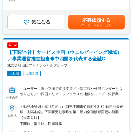
給与
自動車・運輸業界は、技術革新、物流課題、サプライチェーンの
55,509円～98,685円（固定残業時間30時間0分/月）超過した時間
す。
見直し、モビリティサービスの広がりなどにより、大きな転換期
外労働の残業手当は追加支給＜月額＞336,759円～504,935円（16
「決済代行会社」という枠組みを超え、これまでにない新しい価
を迎えています。
分割）（一律手当を含む）＜昇給有無＞有＜残業手当＞有＜給与
値をともに創り上げていく存在へと成長する、その強い意志を示
一社の経営支援にとどまらず、地域産業全体の競争力強化や雇用
補足＞※上記はあくまでもモデル年収となり、ご経験やスキルなど
応募依頼する
すため2025年10月には社名をソニーペイメントサービスから
気になる
の維持・創出にもつながるため、社会的意義を感じながら働けま
により上下する可能性があります。※３０時間を超えた分の残業代
（エージェントサービス）
SP.LINKSへ変更することといたしました。
す。
は全額支給されます。■昇給：有(年２回)賃金はあくまでも目安の
さらに、山口フィナンシャルグループの総合力を活かし、グルー
金額であり、選考を通じて上下する可能性があります。月給(月額)
ーーーーーーーーーーー
プ各社や専門部署と連携しながら支援を進められる点も特徴で
は固定手当を含めた表記です。
【業務オペレーション企画】新規サービスのオペレーション企
す。
NEW
画・設計、加盟店登録・請求精算業務のプロセス改善／運用設計
金融の視点だけではなく、事業企画、企業連携、新規事業、経営
【下関/本社】サービス企画（ウェルビーイング領域）
担当～バックオフィス業務経験を活かせます。
高度化など、複数の切り口からお客さま企業に向き合えます。
／事業運営推進担当◆中四国を代表する金融G
当社の決済サービスの根幹を支える「新規サービス導入時のオペ
変更の範囲：会社の定める業務
株式会社山口フィナンシャルグループ
レーション設計」「加盟店登録」「請求・精算」領域において、
正社員
上場企業
業務プロセス構築、業務運用改善、業務推進・運用設計 を担って
いただくポジションです。業務全体を俯瞰し、課題抽出から改善
策の立案・実行までリードできる方を求めています。
～ユーザーに近い立場で直接支援／上流工程や外部ベンダーとも
やりとり／中四国エリアトップクラスの地銀グループ／銀行業だ
■主な業務：
仕事内容
けでなく、コンサルティング、証券、管理回収・再生、ベンチャ
・新規サービス立ち上げ時の業務企画・業務設計
ーキャピタル等、多岐に渡る事業を展開～
・現行業務の可視化、業務フロー・運用ルールの改善
＜勤務地詳細＞本社住所：山口県下関市竹崎町4-2-36 勤務地最寄
・社内関係部門や外部ベンダーとの調整・プロジェクト推進
駅：山陽本線／下関駅受動喫煙対策：屋内全面禁煙変更の範囲：
■（1） 募集背景
勤務地
・業務基盤に関する改善プロジェクトの支援
会社の定める事業所
【最寄り駅】
当社グループは中期経営計画において、金融サービスにとどまら
下関駅、幡生駅、門司港駅
ず、お客さまの生活や人生課題に寄り添う価値提供を強化し、
■ポジションの魅力
「地域の豊かな未来」を実現することを目指しています。その中