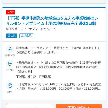
を届けられるよう、戦略づくりから実行支援まで担います。
進化を現場から支える実感を得られます。
■具体的な業務内容：
変更の範囲：会社の定める業務
NEW
・医療機関・介護事業者の経営戦略策定支援
【下関】半導体産業の地域進出を支える事業戦略コン
地域の医療・介護ニーズや経営状況を踏まえ、今後の事業方針や
改善策を整理します。
サルタント／プライム上場の地銀Gr■完全週休2日制
・ハンズオンによる経営改善支援
株式会社山口フィナンシャルグループ
現場に入りながら改善活動を進め、経営状況を継続的に確認でき
正社員
上場企業
る体制づくりを支援します。
・事業再生・再編の実行支援
事業譲渡や病床再編などの選択肢を検討し、関係者と調整しなが
◎半導体、データセンター、蓄電池など、今後の日本産業を支え
ら実行を支援します。
る成長分野に直接関われます。
・投融資を活用したスキーム構築
仕事内容
◎企業の新規進出支援、投融資の推進、サプライチェーン構築ま
成長投資や経営再建に向けて、資金面の選択肢を整理し、実現可
で、構想だけで終わらない事業づくりに携われます。
能な支援策を組み立てます。
＜勤務地詳細＞本社住所：山口県下関市竹崎町4-2-36 勤務地最寄
◎行政機関、金融機関、企業などをつなぎ、地域経済の活性化と
・地域医療体制の最適化に向けた企画・推進
駅：山陽本線／下関駅受動喫煙対策：屋内全面禁煙変更の範囲：
産業競争力の強化に貢献できます。
勤務地
医療機関、介護事業者、行政、金融機関、関係団体と連携し、地
会社の定める事業所
【最寄り駅】
域に必要な医療・介護サービスを維持する仕組みづくりを進めま
下関駅、幡生駅、門司港駅
■採用背景：
す。
半導体を中心とした先端産業分野への投資拡大と、企業誘致ニー
・業界動向分析および関係団体との連携
＜予定年収＞640万円～1,140万円＜賃金形態＞月給制＜賃金内訳
ズの高まりを受けた増員募集です。
制度変更や市場環境、地域課題を分析し、経営支援や地域医療体
＞月額（基本給）：363,000円～703,000円＜月給＞363,000円～
給与
制の改善につなげます。
703,000円＜昇給有無＞有＜残業手当＞有＜給与補足＞※経験・能
■仕事内容：
力・年齢を考慮のうえ、個別に決定いたします。賃金はあくまで
半導体関連産業を中心に、企業の新規進出、事業成長、投融資、
も目安の金額であり、選考を通じて上下する可能性があります。
サプライチェーンづくりを支援する仕事です。
変更の範囲：会社の定める業務
月給(月額)は固定手当を含めた表記です。