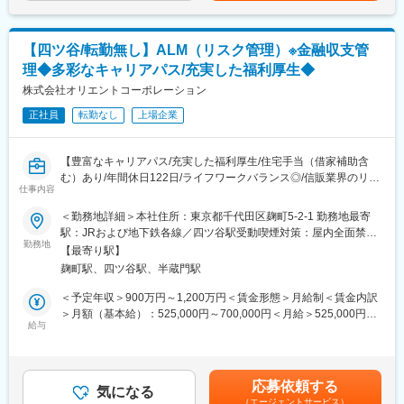
増加に向けたキャンペーン企画等）
推進を担い、組織の改善速度を引き上げることができます
■働き方
変更の範囲：無
【四ツ谷/転勤無し】ALM（リスク管理）※金融収支管
・フレックス／リモートワーク等を活用。ご自身のライフスタイ
理◆多彩なキャリアパス/充実した福利厚生◆
ルに合わせた自由な働き方を推奨しています。
・月平均残業時間：16.3時間（2024年度実績）
株式会社オリエントコーポレーション
正社員
転勤なし
上場企業
変更の範囲：会社の定める業務
【豊富なキャリアパス/充実した福利厚生/住宅手当（借家補助含
む）あり/年間休日122日/ライフワークバランス◎/信販業界のリー
仕事内容
ディングカンパニー】
■概要：
＜勤務地詳細＞本社住所：東京都千代田区麹町5-2-1 勤務地最寄
当社の財務部ALM室にて以下の業務を担当いただきます。次期中
駅：JRおよび地下鉄各線／四ツ谷駅受動喫煙対策：屋内全面禁煙
期経営計画において取組むALMレベルアップに向け、業務量が増
勤務地
変更の範囲：会社の定める事業所（リモートワーク含む）
【最寄り駅】
大することが想定されており実務面含めて知見がある方の募集と
麹町駅、四ツ谷駅、半蔵門駅
なります。
を有する人材が必要
＜予定年収＞900万円～1,200万円＜賃金形態＞月給制＜賃金内訳
■業務内容：
＞月額（基本給）：525,000円～700,000円＜月給＞525,000円～
≪リスク管理≫
給与
700,000円＜昇給有無＞有＜残業手当＞有＜給与補足＞◆昇給：1
・市場リスク管理（金利変動／価格変動）
回/年◆賞与：1回/年※基本的には年俸制（正社員）での採用ポジシ
・資金調達リスク管理（流動性／中長期）
ョンとなりますが、 面接の過程および本人の適性を加味して当
≪金融収支管理≫
社職階に準じた採用とさせていただく場合があります 職位：部
応募依頼する
・金融費用の管理／計画策定
気になる
長代理 理論年収820万～920万円 ※残業代支給なし（管理監
（エージェントサービス）