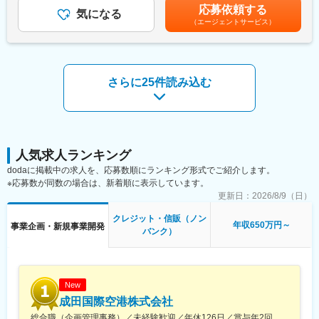
て上下する可能性があります。月給(月額)は固定手当を含めた表記
応募依頼する
案件を計画中。実務経験を活かし主担当として牽引していただき
気になる
です。
（エージェントサービス）
ます。
・案件ソーシング・組成：不動産SPCへのメザニン融資・TK出資
案件の開発、コーポレートファイナンス（大手企業中心・1案件数
億円規模）
・融資審査・契約事務：不動産評価・リスク分析を踏まえた審
さらに25件読み込む
査、契約書作成
・途上管理・債権管理：モニタリング、リスク管理
・新規ビジネス創出：アセットマネジメント、ファンドビジネス
など新規事業企画・推進
【仕事の魅力】
人気求人ランキング
・事業立ち上げに参画：既存事業はコーポレートファイナンスと
dodaに掲載中の求人を、応募数順にランキング形式でご紹介します。
ソーシャルレンディング。今後ストラクチャードファイナンスや
※応募数が同数の場合は、新着順に表示しています。
ファンドビジネスを開始予定
更新日：
2026/8/9（日）
・髙島屋グループの安定基盤＋挑戦できる環境：大手グループの
信頼性を背景に、新しい金融事業を創出
クレジット・信販（ノン
年収650万円～
事業企画・新規事業開発
・裁量の大きさ：ソーシングから組成、審査、契約、事業企画ま
バンク）
で一気通貫で関われる
・働きやすさ：役職定年無し、定年後再雇用制度有り。年間休日
120日、残業少なめ、年2回最長10連休取得可
・髙島屋グループの安定基盤と充実の福利厚生
New
成田国際空港株式会社
【求める人物像】
総合職（企画管理事務）／未経験歓迎／年休126日／賞与年2回