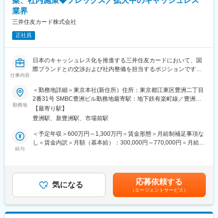
案、社内施策◆フレックス／拡大中のキャッシュレス
業界
■仕事の魅力・やりがい
◎ 組織変革の中核テーマに関われる
三井住友カード株式会社
AI・データ活用は中期経営計画の中核に位置づけられており、単
正社員
なるツール導入にとどまらず「働き方や意思決定のあり方を変え
る」テーマに携わることができます。
◎ 企画から実装・定着まで一貫して推進できる
日本のキャッシュレス化を推進する三井住友カードにおいて、国
実証実験や導入だけでなく、現場での活用定着や効果創出まで関
際ブランドとの交渉および社内整備を担当するポジションです。
与できるため、自らの取り組みが業務変革につながる実感を得ら
仕事内容
国際ブランドのルールや戦略を理解し、国際ブランドとの渉外、
れます。
リレーションの基本方針、全体計画の企画立案、及び社内施策の
◎ 「金融×AI×業務改革」の実務経験を獲得できる
＜勤務地詳細＞東京本社(新住所）住所：東京都江東区豊洲二丁目
総合調整を行います。
金融機関としての高い信頼性・精度が求められる環境の中で、AI
2番31号 SMBC豊洲ビル勤務地最寄駅：地下鉄有楽町線／豊洲駅
勤務地
活用の実践経験を積むことができ、汎用性の高いDX推進スキルを
受動喫煙対策：屋内全面禁煙変更の範囲：会社の定める事業所
【最寄り駅】
【職務内容】
身につけられます。
豊洲駅、新豊洲駅、市場前駅
■各国際ブランドの「総合渉外窓口」業務
◎ 安定した基盤のもと新しい領域に挑戦できる
・国際ブランドの戦略を理解し、当社戦略に最大限活用するため
金融機関としての安定した事業基盤を背景にしながら、AI活用と
＜予定年収＞600万円～1,300万円＜賃金形態＞月給制補足事項な
の各種企画立案・実行
いう新しい領域に腰を据えて取り組めるため、中長期的なキャリ
し＜賃金内訳＞月額（基本給）：300,000円～770,000円＜月給＞
■国際ブランドルール対応業務
給与
ア形成とチャレンジを両立できます。
300,000円～770,000円＜昇給有無＞有＜残業手当＞有＜給与補足
・国際ブランドの新規ルール発表、既存ルール改定等に対する当
＞※賞与・残業代を含む当社規定に準ずる（経験・能力などを考慮
社影響査定等の対応
変更の範囲：会社の定める業務
します）。給与更改：年1回（7月）、賞与：年２回（6月・12
・社内関連部への連携・相談、ルール準拠の為のシステム開発対
月）賃金はあくまでも目安の金額であり、選考を通じて上下する
応募依頼する
応、ブランド交渉
気になる
可能性があります。月給(月額)は固定手当を含めた表記です。
（エージェントサービス）
【本ポジションの魅力】
■三井住友カードの幅広いビジネス領域において、ブランドルール