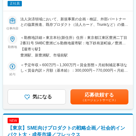
正社員
そ可能なダイナミックな業務取組が可能です。
・新規事業や新商品のマーケット調査から企画立案・システム開
発・マーケティングに至るまで、各メンバーとチームアップしな
法人決済領域において、新規事業の企画・検証、外部パートナー
がら、一気通貫にプロジェクト関与することができます。
との協業推進、既存プロダクト（法人カード、Trunkなど）の価値
仕事内容
拡張を担っていただきます。
【配属部署】
SMBCグループの決済アセットと外部SaaS・FinTechなどの技術
BM事業開発部 商品企画4G、商品企画5G、商品企画6G
＜勤務地詳細＞東京本社(新住所）住所：東京都江東区豊洲二丁目
を掛け合わせ、新規売上の柱の創出と既存事業の成長加速を主導
2番31号 SMBC豊洲ビル勤務地最寄駅：地下鉄有楽町線／豊洲駅
するポジションです。
勤務地
商品企画4G（7名）：非対面決済(カード・口振・デジタルサービ
受動喫煙対策：屋内全面禁煙変更の範囲：会社の定める事業所
【最寄り駅】
ス等)の戦略策定・新商品企画
（リモートワーク含む）
豊洲駅、新豊洲駅、市場前駅
【職務詳細】
即時口振・PAYSLE等の商品所管。
（1）外部パートナーを活用した新規事業開発（0→1）
商品企画5G（11名）：非対面決済(カード・口振・デジタルサー
＜予定年収＞600万円～1,300万円＜賃金形態＞月給制補足事項な
・SaaS・FinTech企業との協業を踏まえた、市場動向や顧客課題
ビス等)システムの基盤強化・安定化
し＜賃金内訳＞月額（基本給）：300,000円～770,000円＜月給＞
の分析
給与
商品企画6G（8名）：「stera smart one（継続課金）」の本体開
300,000円～770,000円＜昇給有無＞有＜残業手当＞有＜給与補足
・共同サービス企画、ビジネスモデル検討、PoC設計・検証
発・商品所管・大企業開発
＞※賞与・残業代(月間30時間)を含む当社規定に準ずる（経験・能
・社内外の関係者を巻き込み、新規事業の立ち上げを推進
力などを考慮します）。給与更改：年1回（7月）、賞与：年２回
変更の範囲：変更なし※就業規則 第４４条に基づき出向を命じる
（6月・12月）賃金はあくまでも目安の金額であり、選考を通じ
応募依頼する
（2）パートナー協業の企画・推進
気になる
ことがある
て上下する可能性があります。月給(月額)は固定手当を含めた表記
（エージェントサービス）
・SaaS・FinTech・プラットフォーマーなどとの協業テーマや連
です。
携方針の検討
・共同サービスやシステム連携（API・データ）の具体化と、必要
な体制の構築
NEW
・協業モデル（機能連携・販売連携など）の設計と、中長期ロー
【東京】SME向けプロダクトの戦略企画／社会的イン
ドマップ策定
パクト大・成長市場／フレックス