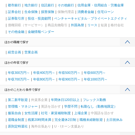
都市銀行
地方銀行
信託銀行
その他銀行
信用金庫・信用組合・労働金庫
証券会社
生命保険
損害保険
保険代理店
消費者金融
住宅ローン
証券取引所
投信・投資顧問
ベンチャーキャピタル・プライベートエクイティ
債権回収（サービサー）
商品先物取引
外国為替
リース
短資
格付会社
その他金融
金融情報ベンダー
ほかの職種で探す
経営企画
営業企画
ほかの年収で探す
年収300万円～
年収400万円～
年収500万円～
年収600万円～
年収700万円～
年収800万円～
年収900万円～
年収1000万円～
ほかのこだわり条件で探す
第二新卒歓迎
外資系企業
年間休日120日以上
フレックス勤務
管理職・マネジャー
英語を活かす
学歴不問
転勤なし（勤務地限定）
服装自由
女性活躍
社宅・家賃補助制度
上場企業
中国語を活かす
退職金制度
残業20時間未満
完全週休2日制
職種未経験歓迎
土日祝休み
原則定時退社
海外出張あり
U・Iターン支援あり