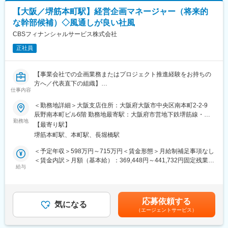
・会議資料・経営資料の作成
変更の範囲：会社の定める業務※就業規則 第４４条に基づき出向
【大阪／堺筋本町駅】経営企画マネージャー（将来的
・各種KPI分析
を命じることがある
な幹部候補）◇風通しが良い社風
・経営判断に必要な情報収集・市場調査
CBSフィナンシャルサービス株式会社
※以下は経験に応じてお任せする内容です
正社員
・経営課題の分析・改善提案
・中期経営計画の策定支援
【事業会社での企画業務またはプロジェクト推進経験をお持ちの
■ご入社後にお任せしたい業務
方へ／代表直下の組織】
まずは当社の事業や組織の現状を把握いただき、課題の洗い出し
仕事内容
を行っていただきます。その上で、課題の優先順位付けから解決
■募集背景
＜勤務地詳細＞大阪支店住所：大阪府大阪市中央区南本町2-2-9
策の立案・実行まで主体的に推進いただくことを期待していま
さらなる成長フェーズを迎えている当社において、今後は既存事
辰野南本町ビル6階 勤務地最寄駅：大阪府市営地下鉄堺筋線・中
す。
業の拡大だけではなく、DXなど新たな取り組みや全社横断プロジ
勤務地
央線／堺筋本町駅受動喫煙対策：屋内全面禁煙変更の範囲：会社
【最寄り駅】
ェクトをよりスピーディーに推進していくため、代表直下で経営
の定める事業所
■評価制度
堺筋本町駅、本町駅、長堀橋駅
企画・事業推進を担うメンバーを募集いたします。
・評価の仕組み
＜予定年収＞598万円～715万円＜賃金形態＞月給制補足事項なし
半期ごとに上長と目標設定を行い、その達成度や取り組み内容を
単なる企画立案ではなく、企画～実行まで主体的に携わり、将来
＜賃金内訳＞月額（基本給）：369,448円～441,732円固定残業手
もとに評価を実施します。また、各半期終了後には代表との面談
的には経営幹部として会社運営にも関わっていただくことを期待
給与
当/月：90,552円～108,268円（固定残業時間30時間0分/月）超過
を実施し、成果や今後の目標について対話する機会を設けていま
しています。
した時間外労働の残業手当は追加支給＜月給＞460,000円～
す。
550,000円（一律手当を含む）＜昇給有無＞有＜残業手当＞有＜
・KPI設定について
■業務内容
給与補足＞※給与詳細はスキル・経験・前職給与等を踏まえて決定
KPIは会社から一律で設定するのではなく、ご自身で課題や目標に
応募依頼する
・会社横断プロジェクトの企画・推進
気になる
します。■昇給：年1回■賞与：年2回（6月・12月）賃金はあくま
応じて提案いただくスタイルです。事業成長や組織課題の解決に
（エージェントサービス）
・事業計画の策定支援
でも目安の金額であり、選考を通じて上下する可能性がありま
向けて、主体的に目標を設定し、成果創出を目指していただきま
・新規事業や新サービスの企画支援
す。月給(月額)は固定手当を含めた表記です。
す。