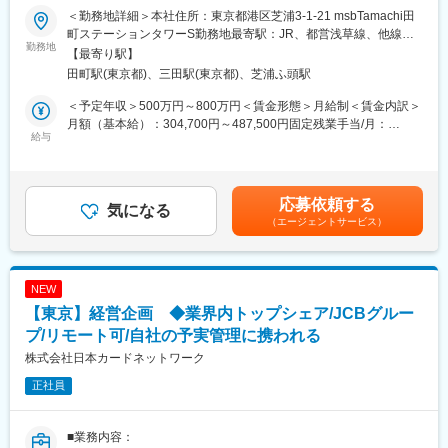
■ファミリーマートのデジタル領域を牽引する当社にて、電子マネ
■ビジネスディベロップメント本部について：
＜勤務地詳細＞本社住所：東京都港区芝浦3-1-21 msbTamachi田
ー「ファミペイ」およびブランドカード（バーチャルカード等）
非金融分野の新規事業立ち上げおよびサービスの企画・開発推進
町ステーションタワーS勤務地最寄駅：JR、都営浅草線、他線／
における決済・金融サービスの「オペレーション設計」「アライ
勤務地
を担う部署です。
田町駅、三田駅受動喫煙対策：屋内全面禁煙変更の範囲：会社の
【最寄り駅】
アンス先（金融機関、ゲートウェイ各社等）との調整」「業務プ
所属部員は兼務者含む約30名で構成されており、新規事業立ち上
定める事業所（リモートワーク含む）
田町駅(東京都)、三田駅(東京都)、芝浦ふ頭駅
ロセス改善」を一気通貫でお任せします。 ご経験や適性に応じ
げに向けて他部からも有識者が集められています。アジャイル組
て、以下いずれかの領域（または複数）の業務管理および実務企
織となっており、各担当者が裁量権を持ちながらスピーディーに
＜予定年収＞500万円～800万円＜賃金形態＞月給制＜賃金内訳＞
画をご担当いただきます。
案件を推進できる環境です。
月額（基本給）：304,700円～487,500円固定残業手当/月：
給与
既に実施が決まっている企画以外にも常に新規事業を検討してお
112,000円～179,200円（固定残業時間45時間0分/月）超過した時
1. 外部加盟店管理・接続企画
り、担当以外の領域分野にもアンテナを張り、いつでもカジュア
間外労働の残業手当は追加支給＜月給＞416,700円～666,700円
・決済ゲートウェイ各社（リアル店舗・EC領域）等と連携した、
ルにディスカッションができる雰囲気を大切にしています。
（一律手当を含む）＜昇給有無＞有＜残業手当＞有＜給与補足＞※
外部加盟店の審査スキーム構築、変更解約、適正化
詳細は経験等を考慮の上、決定します。賃金はあくまでも目安の
応募依頼する
・アクワイアラーとしての加盟店管理、資金精算プロセスの設
気になる
■魅力ポイント：
金額であり、選考を通じて上下する可能性があります。月給(月額)
（エージェントサービス）
計・効率化
・非金融ビジネスについてゼロから検討を進めていくため、調
は固定手当を含めた表記です。
査・企画・事業計画・開発・実行等の新規事業立ち上げに関連す
2. ファミペイ・電子マネー運営管理（イシュイング領域）
る一連の業務を経験することができる
・電子マネーの残高・マネー管理、およびチャージ対応金融機関
・上記経験を通じて、顧客・競合に対する分析力やアイディアを
NEW
との接続・運営管理
形にする企画力を身に付けることができる
【東京】経営企画 ◆業界内トップシェア/JCBグルー
・アプリ内サービス（回数券、ゲーム、スタンプ、ギフト等）や
各種インセンティブ（ファミマポイント）付与等の運営オペレー
プ/リモート可/自社の予実管理に携われる
変更の範囲：変更なし※就業規則 第４４条に基づき出向を命じる
ション設計
ことがある
株式会社日本カードネットワーク
正社員
3. カスタマーサクセス（CS）企画・エスカレーション統括
・コールセンター（委託先）の運営マネジメント、および難易度
の高い顧客対応（苦情・エスカレーション）の統制
■業務内容：
・顧客の声（VOC）を拾い上げ、新サービス開発・プロダクト改