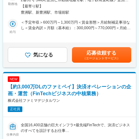
2番31号 SMBC豊洲ビル勤務地最寄駅：地下鉄有楽町線／豊洲駅
融から非金融までをワンストップで提供し、金融・決済の枠を超
勤務地
活用の実践経験を積むことができ、汎用性の高いDX推進スキルを
受動喫煙対策：屋内全面禁煙変更の範囲：会社の定める事業所
【最寄り駅】
えた新たな付加価値を提供していくことがミッションとなりま
身につけられます。
豊洲駅、新豊洲駅、市場前駅
す。
◎ 安定した基盤のもと新しい領域に挑戦できる
当社の強みでもあるOlive/カード会員/Vポイント会員等の当社顧客
金融機関としての安定した事業基盤を背景にしながら、AI活用と
＜予定年収＞600万円～1,300万円＜賃金形態＞月給制補足事項な
基盤を活用した事業・サービスを検討し、他社との提携可能性な
いう新しい領域に腰を据えて取り組めるため、中長期的なキャリ
し＜賃金内訳＞月額（基本給）：300,000円～770,000円＜月給＞
ども模索しつつ、今後の当社を支える事業の企画・開発を推進い
給与
ア形成とチャレンジを両立できます。
300,000円～770,000円＜昇給有無＞有＜残業手当＞有＜給与補足
ただきます。
＞※賞与・想定残業(月間30時間)を含む当社規定に準ずる（経験・
変更の範囲：会社の定める業務
能力などを考慮します）。給与更改：年1回（7月）、賞与：年２
■職務詳細：
回（6月・12月）賃金はあくまでも目安の金額であり、選考を通
応募依頼する
当社の事業推進を担うプロジェクトマネージャー候補として、以
気になる
じて上下する可能性があります。月給(月額)は固定手当を含めた表
（エージェントサービス）
下の業務をお任せします。
記です。
・経営陣との合意形成を図りながら、事業戦略の立案・実行
・各種プロジェクトの企画・推進・進捗管理
・社内外の関係者との調整・交渉を通じたプロジェクトの円滑な
NEW
遂行
【約3,000万DLのファミペイ】決済オペレーションの企
・新規事業や既存事業の拡大に向けた課題解決と改善提案
画・運営（FinTechビジネスの中核業務）
＜関連サービス＞
株式会社ファミマデジタルワン
・三井住友カード会員・V会員向け旅行予約サイト「Vトリップ」
正社員
2025年3月31日よりサービス開始
・ふるさと納税ポータルサイト「Vふるさと納税」2025年7月3日
よりサービス開始
全国16,400店舗の巨大インフラ×最先端FinTechで、決済ビジネス
・三井住友カードとヘルスケアテクノロジーズ、法人領域におけ
のすべてを設計するお仕事
る健康経営支援パッケージ「CareCon」の提供を開始
仕事内容