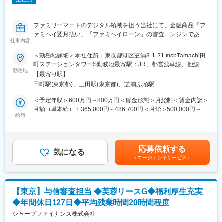
など新規事業企画・推進
【仕事の魅力】
ファミリーマートのデジタル領域を担う当社にて、金融商品「フ
・事業立ち上げに参画：既存事業はコーポレートファイナンスと
ァミペイ翌月払い」「ファミペイローン」の審査エンジンである
ソーシャルレンディング。今後ストラクチャードファイナンスや
仕事内容
与信スコアリング技術および信用リスクマネジメントにかかるポ
ファンドビジネスを開始予定
ジションです。ファミリーマートが保有する巨大な購買データな
＜勤務地詳細＞本社住所：東京都港区芝浦3-1-21 msbTamachi田
・髙島屋グループの安定基盤＋挑戦できる環境：大手グループの
どを活用した与信ロジックの開発・改良など、新しい分野にチャ
町ステーションタワーS勤務地最寄駅：JR、都営浅草線、他線／
信頼性を背景に、新しい金融事業を創出
レンジしていきます。
勤務地
田町駅、三田駅受動喫煙対策：屋内全面禁煙変更の範囲：会社の
・裁量の大きさ：ソーシングから組成、審査、契約、事業企画ま
【最寄り駅】
定める事業所（リモートワーク含む）
で一気通貫で関われる
田町駅(東京都)、三田駅(東京都)、芝浦ふ頭駅
■組織
・働きやすさ：役職定年無し、定年後再雇用制度有り。年間休日
上記与信商品の与信戦略策定、実行、信用リスクマネジメント全
＜予定年収＞600万円～800万円＜賃金形態＞月給制＜賃金内訳＞
120日、残業少なめ、年2回最長10連休取得可
般を担当するポジションです。
月額（基本給）：365,000円～486,700円＜月給＞500,000円～
・髙島屋グループの安定基盤と充実の福利厚生
担当業務が幅広く、コミュニケーションも活発で風通しの良い環
給与
666,700円（一律手当を含む）＜昇給有無＞有＜残業手当＞有＜
境です。他部門と取り組む業務が多く、積極的に新しい戦略に携
給与補足＞※固定残業手当は月、45時間相当分、135,000円(月給
【求める人物像】
わるチャンスがあります。
500,000円の場合)～を支給。超過した時間外労働の残業手当は追
・不動産SPCに対するメザニン融資・TK出資の実務経験をお持ち
加支給。※詳細は経験等を考慮の上、決定します。賃金はあくまで
の方
応募依頼する
■担当業務
気になる
も目安の金額であり、選考を通じて上下する可能性があります。
・高い専門性と事業推進力を兼ね備え、髙島屋グループの金融事
（エージェントサービス）
・与信戦略立案、審査基準の策定・管理
月給(月額)は固定手当を含めた表記です。
業を牽引する熱意のある方
・ファミリーマートのデータ等を活用した信用スコアリングモデ
ルの構築・改良（モデルベンダーとの協業）
【働く環境】
・各種リスク分析、モニタリング、レポーティング、収益シミュ
年間休日120日、残業も少なめです。
【東京】与信審査担当 ◆芙蓉リースG◆福利厚生充実
レーション
チームメンバーは現在４人で、なんでも相談しやすい雰囲気で
◆年間休日127日◆平均残業時間20時間程度
・分析環境の企画、構築
す。
シャープファイナンス株式会社
■当社の魅力：