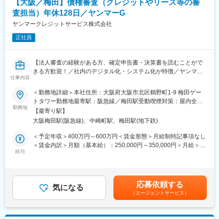
列機関へ依存しない分、自らの分析や判断がダイレクトに審査結
【大阪／梅田】債権審査（クレジットやリース等の審
※繁忙期：9月末／年末／年度末
果へ反映される実感を持てます。
査担当）年休128日／ヤンマーG
※原則土日祝休みですが、案件次第で土日に出勤が必要となるケー
・日々の審査から得られる知見を社内に蓄積しナレッジとして磨
スもございます。
ヤンマークレジットサービス株式会社
き続けていける環境のため、経験がそのまま専門性の向上に繋が
ります。
正社員
■ミッション/やりがい
・ナレッジの可視化やAI活用など新しい取り組みにも関わりなが
・営業が提案した案件を確実に実行に移し、お客様の信頼を守る
ら、審査業務の進化に携われる点も魅力です。
「最後の砦」としての役割を担います。
【法人審査の経験がある方、確定申告書・決算書を読むことがで
・不動産ファイナンスに関する法務・財務・不動産評価など多面
変更の範囲：会社の定める業務
きる方歓迎！／社内のデジタル化・システム化が特徴／ヤンマー
的なスキルを磨ける点に加え、正確性とスピードを両立させるプ
仕事内容
グループ／定着率90％以上／金融出身者活躍中／残業月平均20h
ロフェッショナルな環境があります。
程度】
＜勤務地詳細＞本社住所：大阪府大阪市北区鶴野町1-9 梅田ゲー
・金融実務の要となるポジションであり、将来的には業務設計や
トタワー勤務地最寄駅：阪急線／梅田駅受動喫煙対策：屋内全面
統括マネジメントにも関われます。
■仕事内容：
勤務地
禁煙変更の範囲：会社の定める事業所（リモートワーク含む）
【最寄り駅】
・クレジットやリースの契約を申込されたお客様に対する与信の
■魅力ポイント
大阪梅田駅(阪急線)、中崎町駅、梅田駅(地下鉄)
審査が主な業務です。顧客の90%はヤンマーユーザーの農家さん
・不動産ファイナンス実務の中核を担い、金融の専門性を深めら
ですが、個人だけではなく法人の農家が増えています。また、建
＜予定年収＞400万円～600万円＜賃金形態＞月給制特記事項なし
れる
設機械やボートなどをご購入いただく申込もありますので、こち
＜賃金内訳＞月額（基本給）：250,000円～350,000円＜月給＞
・業務効率化・デジタル化プロジェクトにも関与できる発展的な
らは基本的に法人です。
給与
250,000円～350,000円＜昇給有無＞有＜残業手当＞有＜給与補足
環境
・当社の各営業所（北海道・東北・関東甲信越・本社・九州）や
＞・残業代全額支給賃金はあくまでも目安の金額であり、選考を
・精度とスピードを追求するプロフェッショナル集団の中でスキ
ヤンマーの販売会社と連携して、お客様との契約可否を審査して
通じて上下する可能性があります。月給(月額)は固定手当を含めた
ルアップ可能
いただきます。
表記です。
・安定性と挑戦を両立する事業フェーズの中で、自らのキャリア
応募依頼する
気になる
を確立できる
（エージェントサービス）
■キャリアパス：
・各種審査の実務を経験いただきますが、債権管理部では契約入
変更の範囲：会社の定める業務
口の「審査」とともに、別のラインでは「回収」業務も担当して