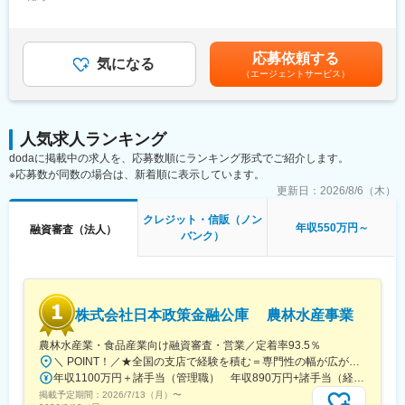
628,600円＜昇給有無＞有＜残業手当＞有＜給与補足＞※経験やス
い、個人与信（クレジットカード・ローンカード）の判定者が不
キルを考慮して提示されます。■賞与：年2回※会社の業績や本人
足している状況です。
の評価により支給します。■評価に応じて昇給、昇格制度がござい
より質の高い金融サービスを提供するため、高額与信の専門知識
ます。賃金はあくまでも目安の金額であり、選考を通じて上下す
応募依頼する
と経験を持つ即戦力となる方を募集いたします。
気になる
る可能性があります。月給(月額)は固定手当を含めた表記です。
（エージェントサービス）
■業務内容：
・高額審査チームのミッションは、お客様の利用状況や信用情報
等を多角的に分析し、リスクと収益のバランスを最適化しなが
人気求人ランキング
ら、お客様一人ひとりに最適な与信枠を提案することです。特に
dodaに掲載中の求人を、応募数順にランキング形式でご紹介します。
プレミアムカード、ブラックカード、ローンカードといった高額
※応募数が同数の場合は、新着順に表示しています。
与信においては、お客様との長期的な関係構築を視野に入れた、
きめ細やかな審査が重要となります。
更新日：
2026/8/6（木）
・部全体としては、審査オペレーション部門として、審査受付か
クレジット・信販（ノン
ら審査完了までを正確かつスピーディーに行い、お客様へのサー
年収550万円～
融資審査（法人）
バンク）
ビス提供を円滑に進めます。さらに、審査業務の企画推進、およ
び入会審査時の不正検知業務も担い、安全かつ効率的な与信体制
を構築しています。
■業務詳細：
株式会社日本政策金融公庫 農林水産事業
・プレミアムカード、ブラックカード、ローンカードの新規入会
審査および途上与信審査
農林水産業・食品産業向け融資審査・営業／定着率93.5％
・お客様の財務状況、利用履歴、信用情報などを総合的に分析
＼ POINT！／★全国の支店で経験を積む＝専門性の幅が広がる。地域ごとの産業や課題に触れ、視野を広げながらキャリアを築くチャンス。その経験が“市場価値”になります。ライフステージに寄り添う「転勤特例制度」も整っているので安心して働ける環境です。※転勤特例制度について詳しくは「待遇・福利厚生」欄にてご紹介しています【ライフイベントに合わせた転勤特例制度有／フレックスタイム制】本社（大手町）全国の支店（農林水産事業においては沖縄県を除く各都道府県の県庁所在地の市。ただし、北海道においては帯広市、北見市を含む）※受動喫煙対策：あり
し、審査可否決および与信枠の決定
年収1100万円＋諸手当（管理職） 年収890万円+諸手当（経験15年程度）
・高額与信案件における追加書類の確認、ヒアリング
掲載予定期間：
2026/7/13（月）
〜
・審査基準の改善提案