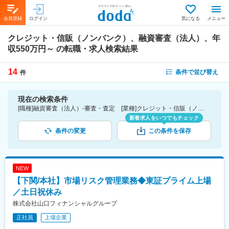
会員登録
ログイン
気になる
メニュー
クレジット・信販（ノンバンク）、融資審査（法人）、年
収550万円～
の転職・求人検索結果
14
条件で並び替え
件
現在の検索条件
[職種]融資審査（法人）-審査・査定 [業種]クレジット・信販（ノンバンク）-金融業界 [年収]550万円～
新着求人をいつでもチェック
条件の変更
この条件を保存
NEW
【下関/本社】市場リスク管理業務◆東証プライム上場
／土日祝休み
株式会社山口フィナンシャルグループ
正社員
上場企業