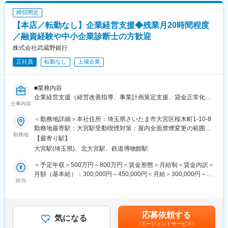
が助け合いながら日々業務を行っています。小規模が故に、社員
一人一人が進んで業務に取り組んでおり、それをサポートする会
締切間近
社です。
【本店／転勤なし】企業経営支援◆残業月20時間程度
／融資経験や中小企業診断士の方歓迎
変更の範囲：会社の定める業務
株式会社武蔵野銀行
正社員
転勤なし
上場企業
■業務内容
企業経営支援（経営改善指導、事業計画策定支援、貸金正常化へ
仕事内容
の取り組み、
バンクミーティング開催支援、条件変更稟議審査等）
＜勤務地詳細＞本社住所：埼玉県さいたま市大宮区桜木町1-10-8
勤務地最寄駅：大宮駅受動喫煙対策：屋内全面禁煙変更の範囲：
■組織構成
勤務地
会社の定める事業所
【最寄り駅】
企業経営支援室：室長1名、管理職9名、一般5名、パートナー4名
大宮駅(埼玉県)、北大宮駅、鉄道博物館駅
■福利厚生
＜予定年収＞500万円～800万円＜賃金形態＞月給制＜賃金内訳＞
・連続休暇：連続した7日間（土日祝日を利用して最長10日間可
月額（基本給）：300,000円～450,000円＜月給＞300,000円～
能）
給与
450,000円＜昇給有無＞有＜残業手当＞有＜給与補足＞■賞与：年
・計画休暇：連続した3日間（土日祝日を利用して最長6日間可
2回（6月、12月）■昇給：年1回賃金はあくまでも目安の金額であ
能）
り、選考を通じて上下する可能性があります。月給(月額)は固定手
・産前／産後休暇（産前6週間／産後8週間）
当を含めた表記です。
応募依頼する
・育児休業（保育園等にか入れないなど場合には、最長で子が2歳
気になる
（エージェントサービス）
に達する日が属する月の末日まで）