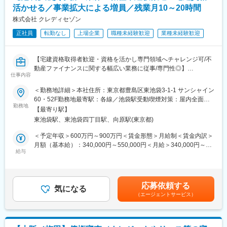
単なる判断に留まらず、審査理由の言語化や説明も重要な役割で
活かせる／事業拡大による増員／残業月10～20時間
す。
蓄積された審査ナレッジの整理・可視化、AI活用を見据えたデー
株式会社 クレディセゾン
タ化にも関与し、施策チームと連携しながら与信基準改訂に向け
正社員
転勤なし
上場企業
職種未経験歓迎
業種未経験歓迎
た分析観点の共有や提言を実施いただきます。
1.企業与信戦略、与信基準の策定・管理、関連システムの開発要
【宅建資格取得者歓迎・資格を活かし専門領域へチャレンジ可/不
件定義
動産ファイナンスに関する幅広い業務に従事/専門性◎】
2.企業与信審査の実施
仕事内容
■業務内容
クレジットビジネスの根幹に位置づけられる与信基準の策定・管
営業と並び、事業拡大を促進する案件実行を支える重要な役割を
＜勤務地詳細＞本社住所：東京都豊島区東池袋3-1-1 サンシャイン
理に携わることができ、非常にやりがいのある業務です。
担うポジションであり、金融リスク管理や不動産評価、契約実務
60・52F勤務地最寄駅：各線／池袋駅受動喫煙対策：屋内全面禁
などの専門性を磨けます。
勤務地
煙変更の範囲：会社の定める事業所（リモートワーク含む）
■組織構成
【最寄り駅】
・不動産関連ローン（住宅ローン、不動産担保ローン、不動産投
信用企画部：8名
東池袋駅、東池袋四丁目駅、向原駅(東京都)
資ローンなど）の審査・与信業務
業務・施策・個別審査の3チームに分かれており30～40代を中心
・物件評価、登記・金銭消費貸借契約（金消契約）関連事務
＜予定年収＞600万円～900万円＜賃金形態＞月給制＜賃金内訳＞
とした落ち着いた雰囲気の組織です。
・契約書類の確認、融資実行処理、データ管理・システム入力
月額（基本給）：340,000円～550,000円＜月給＞340,000円～
今回は個別審査チームに配属予定となりますが、チーム間の連携
・各種業務フローの改善、デジタル化推進、品質向上活動
給与
550,000円＜昇給有無＞有＜残業手当＞有＜給与補足＞上記年収
が多く風通しも良好、組織の半数が中途入社で活躍しておりま
・チーム運営、メンバー育成（課長職・候補の場合）
には20時間の残業手当を含む。（みなし残業ではない。）■昇
す。
給：年1回（4月）■賞与：年2回（7月、12月）※経験・能力・スキ
■採用背景
ルを考慮の上、規定により決定賃金はあくまでも目安の金額であ
■魅力
応募依頼する
不動産ファイナンス事業の拡大に伴い、営業活動を支えるオペレ
気になる
り、選考を通じて上下する可能性があります。月給(月額)は固定手
・独立系カード会社として自社で与信戦略を完結。法人領域は成
（エージェントサービス）
ーション職（審査・契約・管理業務）を募集します。
当を含めた表記です。
長余地が大きく、審査・戦略双方で影響力を発揮できる点が特徴
です。
■働き方
・与信判断を自社で一貫して担っていることから他社のように系
平均残業時間は月10～20時間となります。