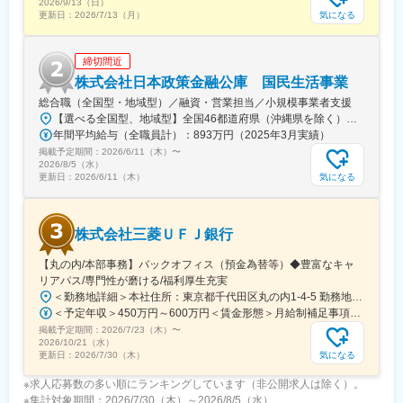
2026/9/13（日）
・割賦販売法、貸金業法等の遵守状況確認および社内規定への落
気になる
更新日：
2026/7/13（月）
とし込み
締切間近
■本ポジションの魅力：
・高額与信に関する専門知識を深めることができます。
株式会社日本政策金融公庫 国民生活事業
・データ分析に基づいた論理的思考力と、お客様の状況を総合的
総合職（全国型・地域型）／融資・営業担当／小規模事業者支援
に判断する洞察力を養えます。
【選べる全国型、地域型】全国46都道府県（沖縄県を除く）の主要都市以下2つの働き方があります。■全国型／全国を3つの勤務エリアに区分し、勤務は希望エリアに限定（非管理職のみ）◆地域型／全国11のブロックのいずれかを選択し、希望ブロック内で異動※全国型、地域型共にライフステージに合わせた各種転勤特例制度を整備しています（結婚特例・出産特例・育児特例・介護特例等）。家庭の事情等の要件に該当すれば、初任地を限定することも可能です。■全国型のエリアAエリア：東京、南関東、北近畿、南近畿、中国、四国、九州Bエリア：東京、南関東、北関東信越、東海北陸、北近畿、南近畿Cエリア：東京、南関東、北海道、東北、北関東信越◆地域型のブロック北海道：北海道東北：青森、岩手、秋田、山形、宮城、福島北陸：富山、石川、福井東海：岐阜、静岡、愛知、三重中国：鳥取、島根、岡山、広島、山口四国：徳島、香川、愛媛、高知北九州：福岡、佐賀、長崎、大分南九州：熊本、宮崎、鹿児島
・将来的には、与信基準や企画の立案やチームマネジメントな
年間平均給与（全職員計）：893万円（2025年3月実績）
ど、幅広いキャリアパスが拓けます。
掲載予定期間：
2026/6/11（木）
〜
・適切な与信判断を通じて過剰貸付を防止し、お客様の多重債務
2026/8/5（水）
リスクを軽減します。
気になる
更新日：
2026/6/11（木）
・中途入社者も在籍しており、これまでの経験を活かせるオープ
ンな雰囲気です。
株式会社三菱ＵＦＪ銀行
変更の範囲：会社の定める業務
【丸の内/本部事務】バックオフィス（預金為替等）◆豊富なキャ
リアパス/専門性が磨ける/福利厚生充実
＜勤務地詳細＞本社住所：東京都千代田区丸の内1-4-5 勤務地最寄駅：JR、丸の内線／東京（丸の内南口）駅受動喫煙対策：屋内全面禁煙変更の範囲：会社の定める事業所
＜予定年収＞450万円～600万円＜賃金形態＞月給制補足事項なし＜賃金内訳＞月額（基本給）：282,000円～350,000円＜月給＞282,000円～350,000円＜昇給有無＞有＜残業手当＞有＜給与補足＞※給与詳細は経験、前職の年収、同行基準テーブルを考慮の上決定します（同行規定による提示）。賃金はあくまでも目安の金額であり、選考を通じて上下する可能性があります。月給(月額)は固定手当を含めた表記です。
掲載予定期間：
2026/7/23（木）
〜
2026/10/21（水）
気になる
更新日：
2026/7/30（木）
※求人応募数の多い順にランキングしています（非公開求人は除く）。
※集計対象期間：2026/7/30（木）～2026/8/5（水）