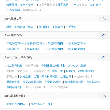
債権回収（サービサー）
商品先物取引
外国為替
リース
短資
格付会社
その他金融
金融情報ベンダー
ほかの職種で探す
融資・契約審査（個人）
債権回収
支払査定
引受査定
ほかの年収で探す
年収300万円～
年収400万円～
年収500万円～
年収600万円～
年収700万円～
年収800万円～
年収900万円～
年収1000万円～
ほかのこだわり条件で探す
第二新卒歓迎
外資系企業
年間休日120日以上
フレックス勤務
管理職・マネジャー
英語を活かす
学歴不問
転勤なし（勤務地限定）
服装自由
女性活躍
社宅・家賃補助制度
上場企業
中国語を活かす
退職金制度
残業20時間未満
完全週休2日制
職種未経験歓迎
土日祝休み
原則定時退社
海外出張あり
U・Iターン支援あり
ほかの固定給で探す
固定給25万円以上
固定給35万円以上