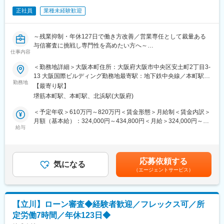
クライアントセンター審査部門には、東京と大阪の2拠点がありま
正社員
業種未経験歓迎
す。
東京は正社員8名、パート6名、大阪は正社員9名、パート8名で構
成されており、20代から50代まで幅広い年齢層のメンバーが在籍
～残業抑制・年休127日で働き方改善／営業専任として裁量ある
しています。
与信審査に挑戦し専門性を高めたい方へ～
入社後はOJTを通じて、経験や経歴に応じた業務を担当していた
仕事内容
だきます。
■業務内容：
＜勤務地詳細＞大阪本町住所：大阪府大阪市中央区安土町2丁目3-
各種リース、ファイナンスリース、ローン等の取引先の与信審査
13 大阪国際ビルディング勤務地最寄駅：地下鉄中央線／本町駅受
■企業の特徴／魅力：
をお任せいたします。取引先の信用力を多角的に評価し、取引リ
勤務地
動喫煙対策：敷地内全面禁煙変更の範囲：会社の定める事業所
・芙蓉リースグループの一員として、安定した経営基盤を持ち、
【最寄り駅】
スクの最小化を図る業務が主なミッションです。新規先について
福利厚生も充実しています。
堺筋本町駅、本町駅、北浜駅(大阪府)
は、CICやTDBから情報を取得し、リース可能かを審査し営業に
・年間休日は127日、平均残業時間は20時間程度と、働きやすい
伝えます。決算書や事業計画書を取得するように営業店に指示
＜予定年収＞610万円～820万円＜賃金形態＞月給制＜賃金内訳＞
環境が整っています。
し、営業店専任として動くため、裁量を持って業務に取り組むこ
月額（基本給）：324,000円～434,800円＜月給＞324,000円～
・キャリアアップの機会も豊富で、管理部門の基幹人材としての
とができます。決裁のスピード感もあり、業務のやりがいを感じ
給与
434,800円＜昇給有無＞有＜残業手当＞有＜給与補足＞キャリア
成長が期待されます。
られるポジションです。
内容や現年収を考慮の上、同社社内規程に準じて決定します。賞
・リモートワークはありませんが、拠点異動や部署異動の可能性
与：年2回（6月、12月）［モデル年収：担当クラス：610万円、
もあり、柔軟な働き方が可能です。
■職務詳細：
主任クラス710万円、係長クラス：770万円（残業20h/月想定）］
応募依頼する
・取引先の信用力を多角的に評価し、取引リスクの最小化を図る
気になる
賃金はあくまでも目安の金額であり、選考を通じて上下する可能
変更の範囲：無
（エージェントサービス）
・新規取引先の情報を取得し、リース可能かを審査
性があります。月給(月額)は固定手当を含めた表記です。
・決算書や事業計画書の取得指示を営業店に行う
・営業店専任として動き、裁量を持って業務に取り組む
・自動決裁承認システムを活用し、効率的な審査業務を実施
【立川】ローン審査◆経験者歓迎／フレックス可／所
定労働7時間／年休123日◆
■組織体制：