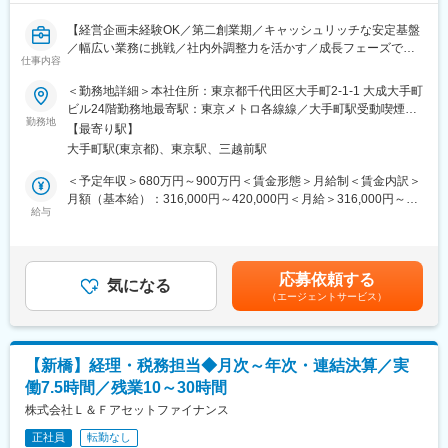
■採用背景
【経営企画未経験OK／第二創業期／キャッシュリッチな安定基盤
M＆Aを含めた事業拡大のため、事前に組織体制を整備しておくた
／幅広い業務に挑戦／社内外調整力を活かす／成長フェーズでキ
めの増員。
仕事内容
ャリア形成】
既存メンバーのリーダー的な立ち位置で、メンバーのスキルアッ
住宅ローンプラットフォーマーを目指す当社の中期経営計画に沿
＜勤務地詳細＞本社住所：東京都千代田区大手町2-1-1 大成大手町
プを牽引いただける方を募集します。
い、M&AやCVC投資を含む成長戦略を推進中。
ビル24階勤務地最寄駅：東京メトロ各線線／大手町駅受動喫煙対
勤務地
策：屋内全面禁煙変更の範囲：会社の定める事業所
■魅力ポイント
【最寄り駅】
■採用背景
・経営層と距離が近い
大手町駅(東京都)、東京駅、三越前駅
グループ会社管理、資金運用、M&A対応、CVC投資など多様な業
・日次からM＆A関連業務など専門業務まで幅広く携われる
務を担う中、現状4名体制で人員不足。体制強化のための増員募集
＜予定年収＞680万円～900万円＜賃金形態＞月給制＜賃金内訳＞
・チーム・他部署のメンバーと協力をしながら日々業務にあたれ
です。
月額（基本給）：316,000円～420,000円＜月給＞316,000円～
る
給与
420,000円＜昇給有無＞有＜残業手当＞有＜給与補足＞■上記年収
・上場ならではの開示や連結に携わることができスキルアップで
■業務内容
には法定内20時間、法定外10時間の残業代を含みます。（固定残
きる
入社後は、経営企画部グループ戦略推進室で以下業務を担当しま
業ではない）■経験や能力を考慮し、決定します■昇給年1回■賞与
す。
年2回（7月・12月）※前年度賞与実績6.8か月賃金はあくまでも目
■働き方
応募依頼する
・周辺領域企業のM&A案件探索、デューデリジェンス補佐、協業
気になる
安の金額であり、選考を通じて上下する可能性があります。月給
繁忙期月40時間程度／平時月20時間程度 ※法定外労働時間
（エージェントサービス）
推進
(月額)は固定手当を含めた表記です。
週1日のノー残業デーは定時退社を徹底。メリハリをつけて働けま
・資本活用の企画立案
す！
・グループ会社管理や取締役会手配などの経営管理業務
これまでは東証グロース／スタンダード上場企業や地銀系保証会
■配属先について
【新橋】経理・税務担当◆月次～年次・連結決算／実
社などを対象に、投資・子会社化を実施してきました。
経理部15名※派遣社員3名含む（うち男性7名／女性8名、30代メイ
働7.5時間／残業10～30時間
今後も同様の規模で同業並びに周辺業務を行う企業へのＭ＆Ａ、
ン）
投資を行っていく方針です。
株式会社Ｌ＆Ｆアセットファイナンス
社内外の関係者との調整や折衝も不可欠で、銀行・証券・VCとの
■将来のキャリアパス
正社員
転勤なし
コミュニケーション力が求められます。