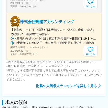
会社として時差出勤を推奨しており、出社時間や退社時間は柔軟
2026/10/14（水）
に調整できます。
気になる
更新日：
2026/7/28（火）
変更の範囲：会社の定める業務
株式会社郵船アカウンティング
【東京/リモート可】経理 ※日本郵船グループ/決算～税務・連結ま
で経験可/平均残業20h/実働7h
＜勤務地詳細＞本社住所：東京都千代田区神田錦町1-19-1 神田橋パークビル勤務地最寄駅：地下鉄各線／大手町駅受動喫煙対策：屋内全面禁煙変更の範囲：会社の定める事業所
＜予定年収＞500万円～680万円＜賃金形態＞月給制＜賃金内訳＞月額（基本給）：270,000円～360,000円＜月給＞270,000円～360,000円＜昇給有無＞有＜残業手当＞有＜給与補足＞※前職・経験を考慮します。■賞与：年2回賃金はあくまでも目安の金額であり、選考を通じて上下する可能性があります。月給(月額)は固定手当を含めた表記です。
掲載予定期間：
2026/7/23（木）
〜
2026/10/21（水）
気になる
更新日：
2026/7/25（土）
※求人応募数の多い順にランキングしています（非公開求人は除く）。
※集計対象期間：2026/8/1（土）～2026/8/7（金）
※事情により掲載終了予定日よりも前に求人募集が終了していることもご
ざいます。その場合は当サイトから応募はできませんので、あらかじめご
了承ください。
財務
の人気求人ランキングを詳しく見る
求人の傾向
dodaに掲載中の求人に関するデータを、カテゴリごとにご紹介します。