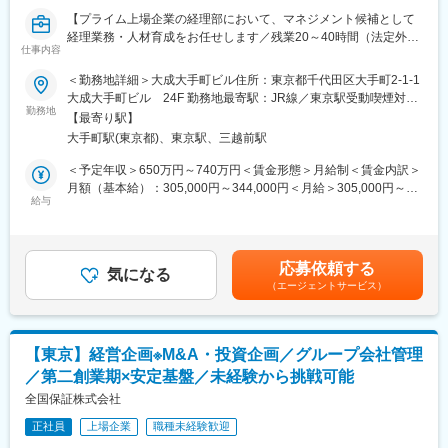
当社の大きな魅力は株式会社横浜フィナンシャルグループおよび
【プライム上場企業の経理部において、マネジメント候補として
三井住友信託銀行株式会社による共同出資という安定した経営基
経理業務・人材育成をお任せします／残業20～40時間（法定外）
盤を持っていることです。横浜銀行や東日本銀行などを傘下に持
仕事内容
／成長＆拡大を続ける上場企業で経験・スキルを活かす★高い定
つ金融持株会社の横浜フィナンシャルグループと信託最大手の三
着率★】
＜勤務地詳細＞大成大手町ビル住所：東京都千代田区大手町2-1-1
井住友信託銀行の豊富な資金力、信用力を背景に、同行の安定的
■業務内容
大成大手町ビル 24F 勤務地最寄駅：JR線／東京駅受動喫煙対
な経営基盤に加え、顧客ネットワークや提携チャネルを活用でき
業務内容に記載の業務を担当制で回しておりますので、経験や能
勤務地
策：敷地内全面禁煙変更の範囲：会社の定める事業所
ることが大きな強みです。
【最寄り駅】
力に応じて得意なことからお任せします。
経営統合以来、赤字決算は一度もなく、業績は堅調に推移してい
大手町駅(東京都)、東京駅、三越前駅
＜経理業務＞
ます。
・開示書類作成（金融商品取引法、会社法）
＜予定年収＞650万円～740万円＜賃金形態＞月給制＜賃金内訳＞
・決算業務（連結/単体、年次/四半期/月次）
月額（基本給）：305,000円～344,000円＜月給＞305,000円～
変更の範囲：会社の定める業務
・監査法人対応
給与
344,000円＜昇給有無＞有＜残業手当＞有＜給与補足＞■上記年収
・税務関連業務
には法定内20時間、法定外10時間の残業代を含みます。（固定残
・子会社経理業務
業ではない）■経験や能力を考慮し、決定します■昇給年1回■賞与
・固定資産管理
年2回（7月・12月）※前年度賞与実績6.8か月賃金はあくまでも目
応募依頼する
・債務管理
気になる
安の金額であり、選考を通じて上下する可能性があります。月給
（エージェントサービス）
・債権管理
(月額)は固定手当を含めた表記です。
・現金出納管理
※将来的には以下業務にも関わっていただくことを期待します。
【東京】経営企画※M&A・投資企画／グループ会社管理
・内部統制整備
／第二創業期×安定基盤／未経験から挑戦可能
・会計業務プロセス改善
・M&A支援（DD、PMI）
全国保証株式会社
・制度（会計基準、税制等）改正対応
正社員
上場企業
職種未経験歓迎
・新規取引の会計処理検討