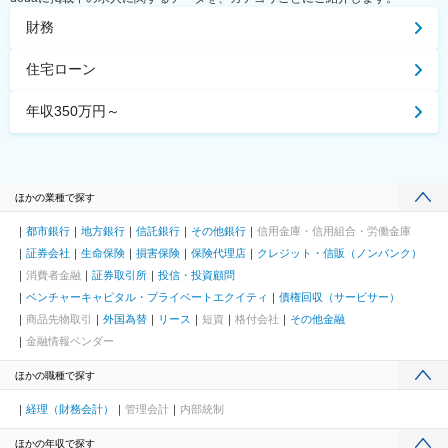
財務
住宅ローン
年収350万円～
ほかの業種で探す
都市銀行
地方銀行
信託銀行
その他銀行
信用金庫・信用組合・労働金庫
証券会社
生命保険
損害保険
保険代理店
クレジット・信販（ノンバンク）
消費者金融
証券取引所
投信・投資顧問
ベンチャーキャピタル・プライベートエクイティ
債権回収（サービサー）
商品先物取引
外国為替
リース
短資
格付会社
その他金融
金融情報ベンダー
ほかの職種で探す
経理（財務会計）
管理会計
内部統制
ほかの年収で探す