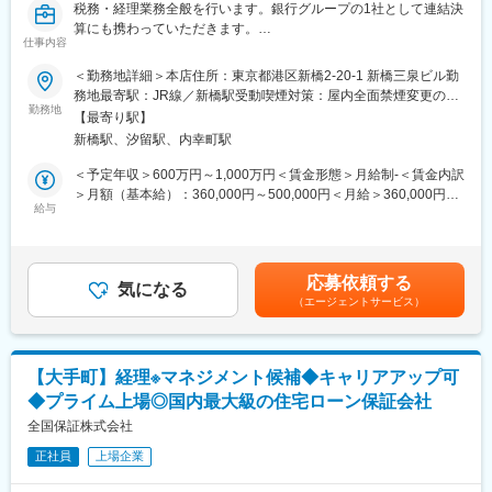
税務・経理業務全般を行います。銀行グループの1社として連結決
算にも携わっていただきます。
仕事内容
・同社の経理、決算処理（月次、四半期、年次決算）の取りまと
め
＜勤務地詳細＞本店住所：東京都港区新橋2-20-1 新橋三泉ビル勤
・計算書類等の開示資料の作成および金融当局等への報告・提出
務地最寄駅：JR線／新橋駅受動喫煙対策：屋内全面禁煙変更の範
・各種帳簿作成、分析資料作成
勤務地
囲：無
【最寄り駅】
・監査法人、税理士、金融機関対応業務
新橋駅、汐留駅、内幸町駅
・予算管理
・収支や予算等社内報告資料作成
＜予定年収＞600万円～1,000万円＜賃金形態＞月給制-＜賃金内訳
・外部格付機関との対応 など
＞月額（基本給）：360,000円～500,000円＜月給＞360,000円～
給与
500,000円＜昇給有無＞有＜残業手当＞有＜給与補足＞※経験・能
■組織構成
力・スキルを考慮の上、規定により決定します。■昇給年1回、■
財務課・経理課・企画管理課の組織構成です。
賞与年2回（6月、12月）賃金はあくまでも目安の金額であり、選
考を通じて上下する可能性があります。月給(月額)は固定手当を含
応募依頼する
■残業時間
気になる
めた表記です。
（エージェントサービス）
10時間～30時間を予定しております。繁忙期は30時間程度になる
場合もございます。
■中途入社社員が多数活躍：
【大手町】経理※マネジメント候補◆キャリアアップ可
当社の社員は8割以上が中途入社です。これまで中途入社社員を積
◆プライム上場◎国内最大級の住宅ローン保証会社
極的に受け入れてきました。多様な人材が活躍しており、中途入
社の方もすぐに馴染める環境です。お客様に寄り添い、高い専門
全国保証株式会社
性を身に付けながら、成長したい方を歓迎します。
正社員
上場企業
■比較優位性：