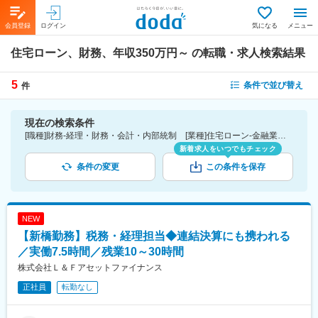
会員登録
ログイン
気になる
メニュー
住宅ローン、財務、年収350万円～
の転職・求人検索結果
5
条件で並び替え
件
現在の検索条件
[職種]財務-経理・財務・会計・内部統制 [業種]住宅ローン-金融業界 [年収]350万円～
新着求人をいつでもチェック
条件の変更
この条件を保存
NEW
【新橋勤務】税務・経理担当◆連結決算にも携われる
／実働7.5時間／残業10～30時間
株式会社Ｌ＆Ｆアセットファイナンス
正社員
転勤なし