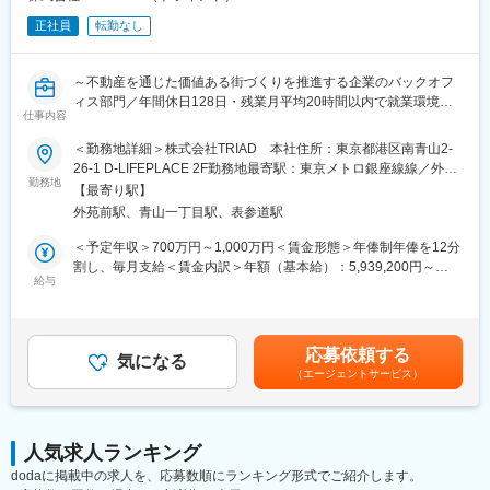
ながら、将来的には戦略立案や新規事業創出を担うポジションへ
正社員
転勤なし
■比較優位性：
成長できます。
当社の大きな魅力は株式会社横浜フィナンシャルグループおよび
三井住友信託銀行株式会社による共同出資という安定した経営基
■当社の魅力
～不動産を通じた価値ある街づくりを推進する企業のバックオフ
盤を持っていることです。横浜銀行や東日本銀行などを傘下に持
ストック型ビジネスによる強固な収益基盤とキャッシュリッチな
ィス部門／年間休日128日・残業月平均20時間以内で就業環境◎
つ金融持株会社の横浜フィナンシャルグループと信託最大手の三
財務体質を背景に、積極的な投資戦略を展開。
仕事内容
～
井住友信託銀行の豊富な資金力、信用力を背景に、同行の安定的
中期経営計画に基づき、住宅ローンプラットフォーマーとしてさ
な経営基盤に加え、顧客ネットワークや提携チャネルを活用でき
＜勤務地詳細＞株式会社TRIAD 本社住所：東京都港区南青山2-
らなる価値創造を目指しています。
■仕事内容
ることが大きな強みです。
26-1 D-LIFEPLACE 2F勤務地最寄駅：東京メトロ銀座線線／外苑
財務担当として、資金調達および資金管理業務全般をご担当いた
勤務地
経営統合以来、赤字決算は一度もなく、業績は堅調に推移してい
前駅受動喫煙対策：敷地内全面禁煙変更の範囲：無
【最寄り駅】
だきます。
ます。
外苑前駅、青山一丁目駅、表参道駅
変更の範囲：会社の定める業務
事業部門と連携しながら、金融機関や投資家からの資金調達を推
進するとともに、法人全体の資金繰り管理を通じて、安定的かつ
■Ｌ＆Ｆアセットファイナンスとは
＜予定年収＞700万円～1,000万円＜賃金形態＞年俸制年俸を12分
戦略的な財務運営を支えていただくポジションです。
横浜フィナンシャルグループと三井住友信託銀行が共同出資する
割し、毎月支給＜賃金内訳＞年額（基本給）：5,939,200円～
給与
不動産担保融資の専門金融会社です。
8,484,700円固定残業手当/月：88,400円～126,275円（固定残業
■業務詳細
時間20時間0分/月）超過した時間外労働の残業手当は追加支給＜
・金融機関との折衝を通じた、不動産プロジェクト等に係る事業
変更の範囲：会社の定める業務
月額＞583,333円～833,333円（12分割）（一律手当を含む）＜昇
資金の調達
給有無＞有＜残業手当＞有＜給与補足＞※スタート年収は経験・能
応募依頼する
・不動産ノンリコースローンの組成、調達業務
気になる
力により考慮します。※残業20時間以上の超過分は別途支給■昇
（エージェントサービス）
・国内外の投資家を対象とした不動産投資資金の調達業務
給：年1回（2月）■賞与：年1回（2月）※会社業績と本人の会社へ
・法人全体の資金繰り管理およびキャッシュフローのモニタリン
の貢献度合に応じて支給賃金はあくまでも目安の金額であり、選
グ、運営
考を通じて上下する可能性があります。月給(月額)は固定手当を含
めた表記です。
人気求人ランキング
■採用背景
dodaに掲載中の求人を、応募数順にランキング形式でご紹介します。
2011年の創業から築き上げてきた信用力、多彩な経験と高い視座