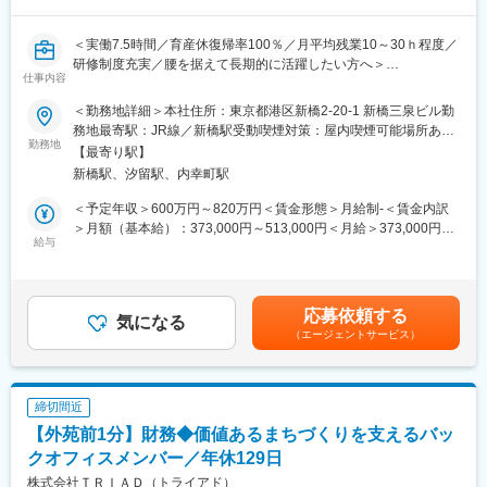
将来的には経理／財務／経営企画／監査などバックオフィスの幅
単なる投資判断に留まらず、出資先との新規ビジネス創出にも関
広い領域でご活躍いただくことを期待しております
与できるため、論理的思考力と粘り強さが活かせます。
＜実働7.5時間／育産休復帰率100％／月平均残業10～30ｈ程度／
経営企画未経験でも、前向きな姿勢と協調性があれば挑戦可能で
■全国保証について
研修制度充実／腰を据えて長期的に活躍したい方へ＞
す。
仕事内容
全国保証は1981年の設立以来、住宅ローン保証を中心とした信用
保証事業を展開しています。現在では全国に12店舗を持ち、当社
■業務内容
＜勤務地詳細＞本社住所：東京都港区新橋2-20-1 新橋三泉ビル勤
■業務の魅力
が保証を行っている金額は21兆円を超え、その規模は国内最大級
税務・経理業務全般を行います。銀行グループの1社として連結決
務地最寄駅：JR線／新橋駅受動喫煙対策：屋内喫煙可能場所あり
第二創業期の成長戦略に直接関わり、M&Aや投資を通じて企業価
の住宅ローン保証会社となりました。これは、今まで積み上げて
算にも携わっていただきます。
勤務地
変更の範囲：無
値向上に貢献できます。
【最寄り駅】
きた信頼と実績によるものであり、そこには当社にしかない強み
・同社の経理、決算処理（月次、四半期、年次決算）の取りまと
幅広い業務を経験できるため、経営企画キャリアの第一歩として
新橋駅、汐留駅、内幸町駅
があります。
め
最適。
・計算書類等の開示資料の作成および金融当局等への報告・提出
＜予定年収＞600万円～820万円＜賃金形態＞月給制-＜賃金内訳
第二創業期として業容の拡大を楽しみながら、幅広い業務に挑戦
変更の範囲：会社の定める業務
・各種帳簿作成、分析資料作成
＞月額（基本給）：373,000円～513,000円＜月給＞373,000円～
できる環境です。
・監査法人、税理士、親銀行対応業務 など
給与
513,000円＜昇給有無＞有＜残業手当＞有＜給与補足＞※経験・能
力・スキルを考慮の上、規定により決定します。■昇給年1回、■
■働く環境
■組織構成
賞与年2回（6月、12月）賃金はあくまでも目安の金額であり、選
経営企画部グループ戦略推進室は4名中途入社者中心に構成されて
財務課・経理課・企画管理課の組織構成です。
考を通じて上下する可能性があります。月給(月額)は固定手当を含
おります。
応募依頼する
気になる
めた表記です。
年齢層は30代前半～40代。
（エージェントサービス）
■残業時間
10時間～30時間を予定しております。繁忙期は30時間程度になる
■働き方
場合もございます。
・在宅勤務なし
・残業は月20～40時間程度（経営企画としては平均以下）
締切間近
■中途入社社員が多数活躍：
・週1回は定時退社を徹底
【外苑前1分】財務◆価値あるまちづくりを支えるバッ
当社の社員は8割以上が中途入社です。これまで中途入社社員を積
極的に受け入れてきました。多様な人材が活躍しており、中途入
クオフィスメンバー／年休129日
■キャリアパス
社の方もすぐに馴染める環境です
株式会社ＴＲＩＡＤ（トライアド）
経営企画未経験からスタートし、M&Aや投資企画の専門性を高め