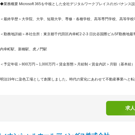
◆業務概要 Microsoft 365を中核とした全社デジタルワークプレイスのガバナ
＜最終学歴＞大学院、大学、短期大学、専修・各種学校、高等専門学校、高等学校
＜勤務地詳細＞本社住所：東京都千代田区内幸町2-2-3 日比谷国際ビル5F勤務地最
内幸町駅、新橋駅、虎ノ門駅
＜予定年収＞800万円～1,000万円＜賃金形態＞月給制＜賃金内訳＞月額（基本給）：440,
明治19年に染色工場として創業しました。時代の変化にあわせて不動産事業へと転換
求人