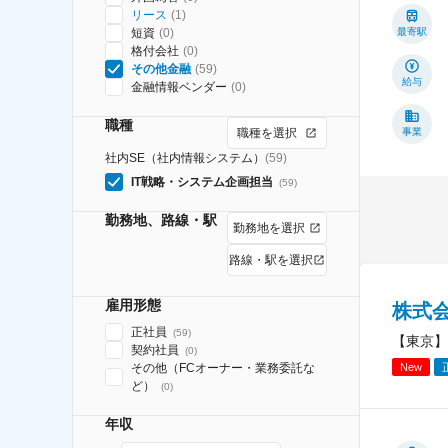
リース
(
1
)
短資
(
0
)
最寄駅
格付会社
(
0
)
その他金融
(
59
)
給与
金融情報ベンダー
(
0
)
職種
職種を選択
事業
社内SE（社内情報システム）
(
59
)
IT戦略・システム企画担当
(
59
)
勤務地、路線・駅
勤務地を選択
路線・駅を選択
雇用形態
株式
正社員
(
59
)
【東京】
契約社員
(
0
)
New
その他（FCオーナー・業務委託な
ど）
(
0
)
年収