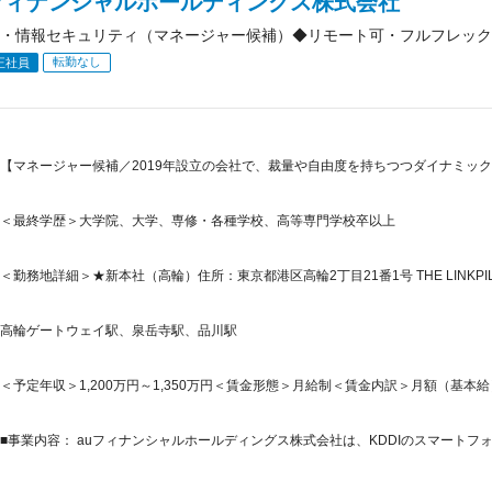
フィナンシャルホールディングス株式会社
・情報セキュリティ（マネージャー候補）◆リモート可・フルフレックス
転勤なし
正社員
【マネージャー候補／2019年設立の会社で、裁量や自由度を持ちつつダイナミックな
＜最終学歴＞大学院、大学、専修・各種学校、高等専門学校卒以上
＜勤務地詳細＞★新本社（高輪）住所：東京都港区高輪2丁目21番1号 THE LINKPILLAR
高輪ゲートウェイ駅、泉岳寺駅、品川駅
＜予定年収＞1,200万円～1,350万円＜賃金形態＞月給制＜賃金内訳＞月額（基本給）：66
■事業内容： auフィナンシャルホールディングス株式会社は、KDDIのスマートフォ