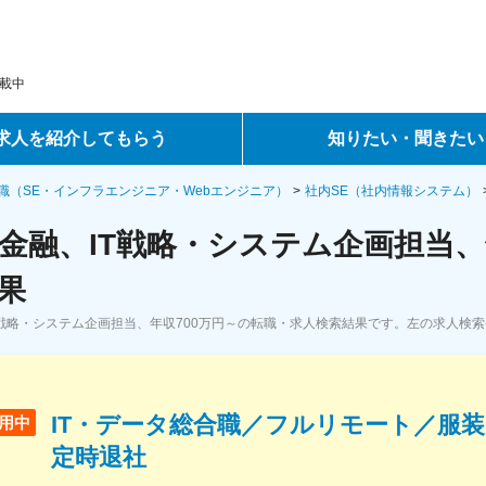
載中
求人を紹介してもらう
知りたい・聞きたい
ントサービス
転職ノウハウ
職（SE・インフラエンジニア・Webエンジニア）
社内SE（社内情報システム）
金融、IT戦略・システム企画担当、
サービス
データで見る転職
果
ーエージェントサービス
コラム・インタビュー
T戦略・システム企画担当、年収700万円～の転職・求人検索結果です。左の求人検
転職Q&A
IT・データ総合職／フルリモート／服
用中
定時退社