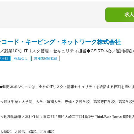
求人
レコード・キーピング・ネットワーク株式会社
／残業10h】ITリスク管理・セキュリティ担当◆CSIRT中心／運用経
転勤なし
業種未経験歓迎
正社員
■概要 本ポジションは、全社のITリスク・情報セキュリティを統括する役割を担い
＜最終学歴＞大学院、大学、短期大学、専修・各種学校、高等専門学校、高等学校
＜勤務地詳細＞本社住所：東京都品川区大崎二丁目1番1号 ThinkPark Tower 8階勤
大崎駅、大崎広小路駅、五反田駅