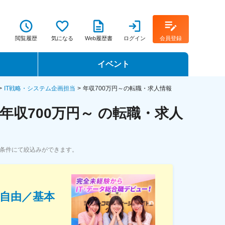
閲覧履歴
気になる
Web履歴書
ログイン
会員登録
イベント
転職イベント・転職セミナー
IT戦略・システム企画担当
年収700万円～の転職・求人情報
年収700万円～ の転職・求人
転職フェア
転職セミナー動画
索条件にて絞込みができます。
装自由／基本