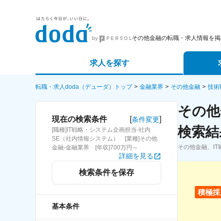
その他金融の転職・求人情報を掲
求人を探す
詳細条件から探す
エージェ
転職・求人doda（デューダ）トップ
金融業界
その他金融
技術
その他
新着求人から探す
スカウト
[
]
現在の検索条件
条件変更
検索結
[職種]IT戦略・システム企画担当-社内
求人特集から探す
パートナ
SE（社内情報システム） [業種]その他
その他金融、I
金融-金融業界 [年収]700万円～
詳細を見る
検索条件を保存
積極採
基本条件