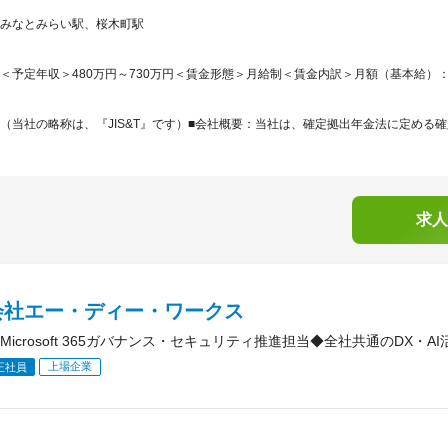
みなとみらい駅、桜木町駅
＜予定年収＞480万円～730万円＜賃金形態＞月給制＜賃金内訳＞月額（基本給）：305,5
（当社の略称は、『JIS&T』です）■会社概要：当社は、確定拠出年金法に定める確
求人
会社エー・ディー・ワークス
Microsoft 365ガバナンス・セキュリティ推進担当◆全社共通のDX・A
上場企業
正社員