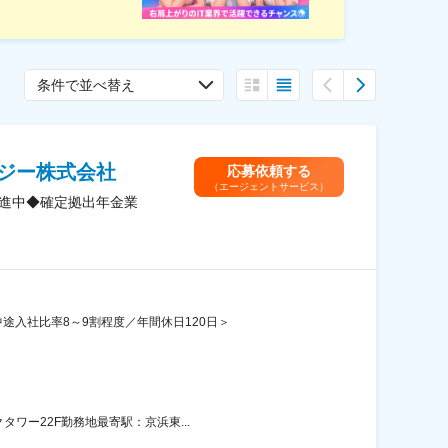
条件で並べ替え
ジー株式会社
応募依頼する
（エージェントサービス）
推進中◆確定拠出年金業
途入社比率8～9割程度／年間休日120日＞
ワー22F勤務地最寄駅：京浜東...