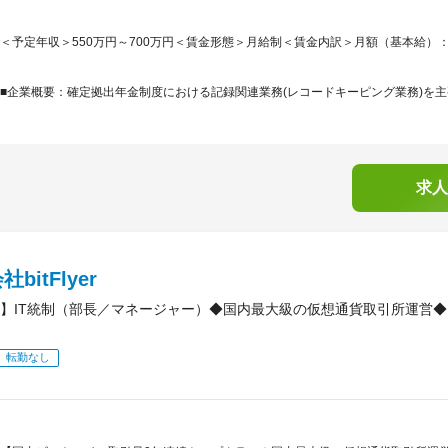
＜予定年収＞550万円～700万円＜賃金形態＞月給制＜賃金内訳＞月額（基本給）：307,5
■企業概要：確定拠出年金制度における記録関連業務(レコードキーピング業務)を主要業
求人
bitFlyer
】IT統制（部長／マネージャー）◆国内最大級の仮想通貨取引所運営◆
転勤なし