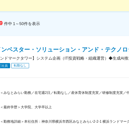
9
件中
1～50
件
を表示
インベスター・ソリューション・アンド・テクノロ
ンドマークタワー】システム企画（IT投資戦略・組織運営）◆生成AI
転勤なし
正社員
＜みなとみらい勤務／在宅週2日／転勤なし／産休育休制度充実／研修制度充実／中
＜最終学歴＞大学院、大学卒以上
＜勤務地詳細＞本社住所：神奈川県横浜市西区みなとみらい2-2-1 横浜ランドマークタ