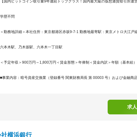
【国内ビットコイン取引量9年連続トップクラス！国内最大級の仮想通貨取引所運
学歴不問
＜勤務地詳細＞本社住所：東京都港区赤坂9-7-1 勤務地最寄駅：東京メトロ大江戸線
六本木駅、乃木坂駅、六本木一丁目駅
＜予定年収＞900万円～1,800万円＜賃金形態＞年俸制＜賃金内訳＞年額（基本給）：6,65
■事業内容：暗号資産交換業（登録番号 関東財務局長 第 00003 号）および金融商品
求人
会社横浜銀行