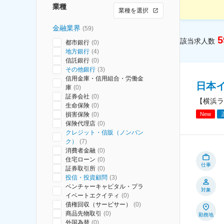
業種
業種を選択
金融業界
(
59
)
5
該当求人数
都市銀行
(
0
)
地方銀行
(
4
)
信託銀行
(
0
)
その他銀行
(
3
)
信用金庫・信用組合・労働金
日本
庫
(
0
)
証券会社
(
0
)
【横浜ラ
生命保険
(
0
)
New
損害保険
(
0
)
保険代理店
(
0
)
クレジット・信販（ノンバン
ク）
(
7
)
消費者金融
(
0
)
住宅ローン
(
0
)
仕事
証券取引所
(
0
)
投信・投資顧問
(
3
)
ベンチャーキャピタル・プラ
対象
イベートエクイティ
(
0
)
債権回収（サービサー）
(
0
)
商品先物取引
(
0
)
勤務地
外国為替
(
0
)