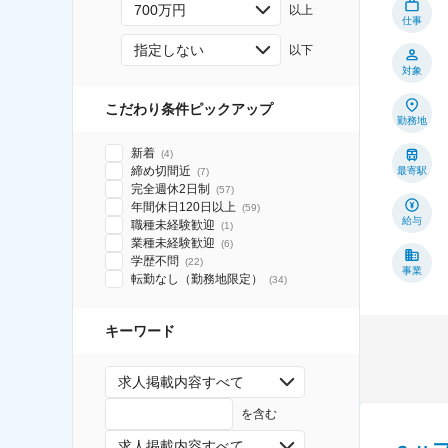
700万円
以上
仕事
指定しない
以下
対象
こだわり条件ピックアップ
勤務地
新着
(
4
)
締め切間近
最寄駅
(
7
)
完全週休2日制
(
57
)
年間休日120日以上
(
59
)
給与
職種未経験歓迎
(
1
)
業種未経験歓迎
(
6
)
学歴不問
(
22
)
事業
転勤なし（勤務地限定）
(
34
)
キーワード
求人掲載内容すべて
を含む
求人掲載内容すべて