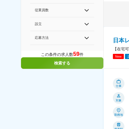
従業員数
設立
応募方法
日本
【在宅可
59
この条件の求人数
件
New
検索する
仕事
対象
勤務地