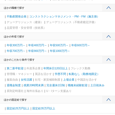
ほかの職種で探す
不動産開発企画
コンストラクションマネジメント・PM・FM（施主側）
デューデリジェンス（建築）
デューデリジェンス（不動産鑑定評価）
品質管理・安全管理（技術系）
ほかの年収で探す
年収300万円～
年収400万円～
年収500万円～
年収600万円～
年収700万円～
年収900万円～
年収1000万円～
ほかのこだわり条件で探す
第二新卒歓迎
外資系企業
年間休日120日以上
フレックス勤務
管理職・マネジャー
英語を活かす
学歴不問
転勤なし（勤務地限定）
服装自由
女性活躍
社宅・家賃補助制度
上場企業
中国語を活かす
退職金制度
残業20時間未満
完全週休2日制
職種未経験歓迎
土日祝休み
原則定時退社
海外出張あり
U・Iターン支援あり
ほかの固定給で探す
固定給25万円以上
固定給35万円以上