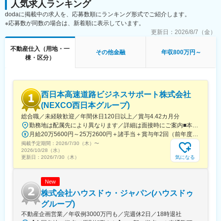
「コミュニケーションの行き違いが多い」
人気求人ランキング
・入手した物件情報について、立地、利回り、市場動向などの条
dodaに掲載中の求人を、応募数順にランキング形式でご紹介します。
件を調査
といったストレスを減らし、安心して仕事に向き合える環境をつ
※応募数が同数の場合は、新着順に表示しています。
・取得の可否を判断
くっています。
◇仕入れ
更新日：
2026/8/7（金）
・物件購入に関する社内外の関係者との調整
■同社の魅力
不動産仕入（用地・一
・契約／決済など、一連の手続きを実施
その他金融
年収800万円～
株式会社ＨＣＬでは資産形成や組織の育成の仕組み化のマネジメ
棟・区分）
ント支援を行っています。特筆すべきは「独自性」。商品にもし
■魅力
ている「育成の仕組み化」にしっかりと乗ることで誰もが確実に
・最低5億～最大50億程度の物件が検討可能で、大型案件をリー
成長できる環境を整えております。また、1人1人が働きやすくな
ドする手応えが感じられ、素早い事業判断でダイナミックな事業
るよう選考のタイミングで独自の性格診断を受験いただき、入社
西日本高速道路ビジネスサポート株式会社
ができる
後の育成計画に反映いたします。
・不動産再生事業では築古物件、不動産小口化事業・オフィス区
(NEXCO西日本グループ)
分事業では都心部の築浅物件と幅広い年代の物件を扱うことがで
総合職／未経験歓迎／年間休日120日以上／賞与4.42カ月分
変更の範囲：会社の定める業務
きる
勤務地は配属先により異なります／詳細は面接時にご案内■本社・関西エリア大阪府／京都府／兵庫県／滋賀県／奈良県／和歌山県本社：大阪府吹田市豊津町9-1 EDGE江坂16F関西支店：大阪市淀川区宮原4-1-4 KDX新大阪ビル11F など■中国エリア広島県／岡山県／鳥取県／島根県／山口県中国支店：広島県広島市南区京橋町1-23 大樹生命広島駅前ビル8F など■九州エリア福岡県／長崎県／佐賀県／熊本県／大分県／宮崎県／鹿児島県九州支店：福岡市博多区博多駅前2-17-8 安田第4ビル6F など■四国エリア香川県／徳島県／愛媛県／高知県四国出張所：香川県高松市朝日町4-1-3 など★6年間で『地域固定』が可能！ライフスタイルに合わせた働き方へ。－－－－－－－－－－－－－－－－－入社後は、西日本全域での転勤やジョブローテーションの可能性があります。ただし、6年間勤務いただくと、地域を限定した転勤やジョブローテーションに切り替えられる制度をご用意しています。幅広い経験を積みながら、将来的にはライフスタイルに合わせた働き方を選べる仕組みです。
・全ての事業の検討を行うため、マンション、オフィス、商業ビ
月給20万5600円～25万2600円＋諸手当＋賞与年2回（前年度実績4.42カ月分）※年齢・経験・スキルを考慮の上、決定します
ル、ホテルなど多岐にわたるアセットを取り扱うことが可能で、
掲載予定期間：
2026/7/30（木）
〜
不動産の知識を常に吸収できる
2026/10/28（水）
・年に2～3棟自社で新築開発もしているので、土地案件も取り扱
気になる
更新日：
2026/7/30（木）
うことができる
・1都3県を中心に東日本エリアの地方主要都市の物件も検討可能
New
・独自のビジネスモデルにより、仕入れから出口戦略まで一貫し
て経験可能
株式会社ハウスドゥ・ジャパン(ハウスドゥ
・事業拡大フェーズのため、組織づくりに携わるチャンスがある
グループ)
不動産企画営業／年収例3000万円も／完週休2日／18時退社
■働き方