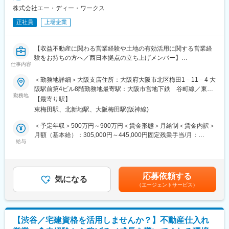
販売の両面で入れ前の物件についての戦略検討
・従業員5名
株式会社エー・ディー・ワークス
・取得の可否を判断
正社員
上場企業
＜仕入＞
変更の範囲：会社の定める業務
・物件購入に関する社内外の関係者との調整
・契約・決済など、一連の手続きを実施
【収益不動産に関わる営業経験や土地の有効活用に関する営業経
＜物件販売営業活動＞
験をお持ちの方へ／西日本拠点の立ち上げメンバー】
・既存の不動産仲介会社や銀行・機関投資家と密にコンタクトを
仕事内容
取り信頼関係を築きながら、弊社が保有するバリューアップ物件
■カジュアル面談：
の販売活動
＜勤務地詳細＞大阪支店住所：大阪府大阪市北区梅田1－11－4 大
面接にお越しいただく前にカジュアル面談を実施させていただく
・販売物件に関する社内外の関係者との調整、書類作成、物件販
阪駅前第4ビル8階勤務地最寄駅：大阪市営地下鉄 谷町線／東梅
ことが可能です。カジュアル面談では、会社説明やお仕事につい
勤務地
売の一連の諸手続
田駅受動喫煙対策：屋内全面禁煙変更の範囲：会社の定める事業
【最寄り駅】
てのご説明をさせていただきます。
所（リモートワーク含む）
東梅田駅、北新地駅、大阪梅田駅(阪神線)
また、ご質問や気になる事項があれば気軽にお話いただける場と
■社内体制
なっております。もしご興味がございましたら、ぜひお気軽にご
・チームワーク重視:個人の成果だけでなく、有益な情報や知見を
＜予定年収＞500万円～900万円＜賃金形態＞月給制＜賃金内訳＞
応募ください。
部門へ発信・他人の成果を称賛することを良しとし、全体の営業
月額（基本給）：305,000円～445,000円固定残業手当/月：
※応募意思不問の求人ではございますが、ご経験やスキルにより、
給与
力の底上げを行う姿勢を重視しています。
48,000円～69,000円（固定残業時間20時間0分/月）超過した時間
書類お見送りとなる場合もございますので、ご認識のほどよろし
・全体最適:部門内にとどまらず、他部門への定量・定性的な貢献
外労働の残業手当は追加支給＜月給＞353,000円～514,000円（一
くお願いします。
も大いに評価します。
律手当を含む）＜昇給有無＞有＜残業手当＞有＜給与補足＞※スキ
ル、経験に応じて決定します・変動インセンティブ（賞与）：年2
応募依頼する
■業務概要：
気になる
■魅力
回（2月・8月）・昇給：年1回（4月）賃金はあくまでも目安の金
（エージェントサービス）
オフィスビル、賃貸マンション、ホテル、開発用地など、幅広い
◎当社が販売する物件は、オフィス・レジデンス・ホテル等の10
額であり、選考を通じて上下する可能性があります。月給(月額)は
収益不動産の仕入れから販売までを一貫してご担当いただくポジ
億～50億円規模の一棟バリューアップ物件が中心です。平均30～
固定手当を含めた表記です。
ションです。
40億円規模の大型案件を年間約20棟取り扱っており、投資家・仲
取り扱う物件は、1棟5億～50億円規模が中心となります。
介会社・金融機関から高い信頼を得ています。
【渋谷／宅建資格を活用しませんか？】不動産仕入れ
これまでのご経験を活かしながら、大阪・関西エリアを中心に、
マネージャークラスとして、投資家との折衝や販売戦略の立案な