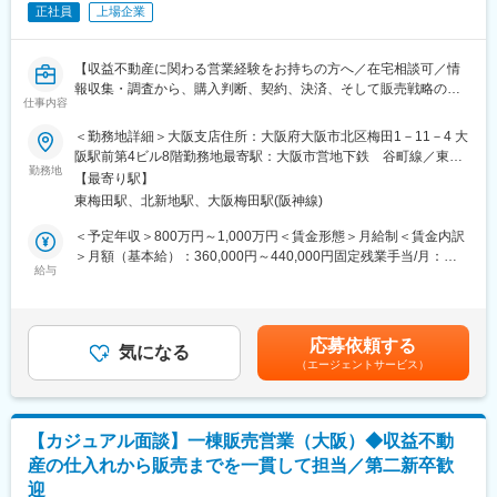
正社員
上場企業
務店と連携して行うお客様との打ち合わせ業務が発生しますが、
その分成約時のインセンティブとは別に報酬10万円が支給されま
す。
【収益不動産に関わる営業経験をお持ちの方へ／在宅相談可／情
報収集・調査から、購入判断、契約、決済、そして販売戦略の実
■やりがい：
仕事内容
行までをトータルで担当／完全週休2日制／プライム上場企業G】
・スピード決裁で他社より早く土地獲得できる
最短即日決済で、他社に先駆け良い土地を仕入れられるため、利
＜勤務地詳細＞大阪支店住所：大阪府大阪市北区梅田1－11－4 大
◆主な業務
益に結び付いています。少数精鋭だからこその業務の進めやすさ
阪駅前第4ビル8階勤務地最寄駅：大阪市営地下鉄 谷町線／東梅
オフィスビル、賃貸マンション、ホテル、開発用地など、幅広い
勤務地
を感じていただけます。
田駅受動喫煙対策：屋内全面禁煙変更の範囲：会社の定める事業
【最寄り駅】
収益不動産の仕入れから販売までを一貫してご担当いただくポジ
・これまで以上のスキルアップが目指せる
所（リモートワーク含む）
東梅田駅、北新地駅、大阪梅田駅(阪神線)
ションです。
土地仕入れに20年以上携わる代表直々の指導により、経験者から
取り扱う物件は、1棟5億～50億円規模が中心となります。
の入社でも何倍も成長できたという社員が多数。
＜予定年収＞800万円～1,000万円＜賃金形態＞月給制＜賃金内訳
これまでのご経験を活かしながら、関西エリアを中心に、優良な
長年第一線で活躍している、かつ大手企業での研修等も行う豊富
＞月額（基本給）：360,000円～440,000円固定残業手当/月：
収益不動産の発掘・仕入れ・価値向上・販売までをトータルに担
給与
なスキルを間近で学ぶことができます。
125,000円～153,000円（固定残業時間45時間0分/月）超過した時
っていただきます。
間外労働の残業手当は追加支給＜月給＞485,000円～593,000円
◆具体的には
■働きやすい環境：
（一律手当を含む）＜昇給有無＞有＜残業手当＞有＜給与補足＞※
＜物件情報収集＞
「仕事以外も充実させてほしい」という代表の思いのもと、労働
スキル、ご経験に応じて要相談・変動インセンティブ（賞与）：
応募依頼する
・不動産仲介会社、信託銀行、機関投資家などと継続的にコンタ
気になる
時間や休日の制度が整えられており、社員のほとんどが定時で帰
年2回（2月・8月）・昇給：年1回（4月）賃金はあくまでも目安
（エージェントサービス）
クトを取り、信頼関係を築きながら優良な物件情報を入手
宅しています。
の金額であり、選考を通じて上下する可能性があります。月給(月
・福岡を中心に九州エリアがメインです（※将来的に拡大の可能性
また就業環境が改善されプライベートも充実させられるようにな
額)は固定手当を含めた表記です。
あり）
ったという社員からの声も多く受けています。
＜調査・判断＞
【カジュアル面談】一棟販売営業（大阪）◆収益不動
・入手した物件情報について、立地・利回り・市場動向などの条
■組織構成
産の仕入れから販売までを一貫して担当／第二新卒歓
件を調査
・代表とも距離が近く、他メンバーとも密接に協力関係の構築が
迎
・物件のエリアにおける利回りや相場、条件面を調査し、仕入れ/
出来ます！