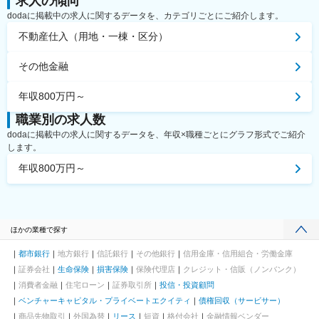
求人の傾向
dodaに掲載中の求人に関するデータを、カテゴリごとにご紹介します。
不動産仕入（用地・一棟・区分）
その他金融
年収800万円～
職業別の求人数
dodaに掲載中の求人に関するデータを、年収×職種ごとにグラフ形式でご紹介
します。
年収800万円～
ほかの業種で探す
都市銀行
地方銀行
信託銀行
その他銀行
信用金庫・信用組合・労働金庫
証券会社
生命保険
損害保険
保険代理店
クレジット・信販（ノンバンク）
消費者金融
住宅ローン
証券取引所
投信・投資顧問
ベンチャーキャピタル・プライベートエクイティ
債権回収（サービサー）
商品先物取引
外国為替
リース
短資
格付会社
金融情報ベンダー