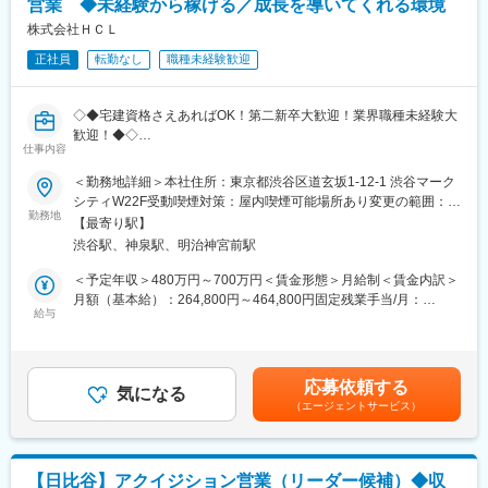
営業 ◆未経験から稼げる／成長を導いてくれる環境
優良な収益不動産の発掘・仕入れ・価値向上・販売までをトータ
ど、案件の中核を担いながら成果を生み出していただきます。高
ルに担っていただきます。
株式会社ＨＣＬ
額案件ならではの交渉のダイナミズムや達成感を味わえる環境で
す。
正社員
転勤なし
職種未経験歓迎
■業務内容
◎物件情報収集
変更の範囲：会社の定める業務
・不動産仲介会社、信託銀行、機関投資家などと継続的にコンタ
◇◆宅建資格さえあればOK！第二新卒大歓迎！業界職種未経験大
クトを取り、信頼関係を築きながら優良な物件情報を入手
歓迎！◆◇
・大阪を中心に関西エリアがメインです（※将来的に拡大の可能性
仕事内容
あり）
● 定量＋定性の「見える評価」で、納得感あるキャリアアップ
＜勤務地詳細＞本社住所：東京都渋谷区道玄坂1-12-1 渋谷マーク
◎調査・判断
● 1人ひとりの性格に合わせた目標設定＆フォローで、未経験から
シティW22F受動喫煙対策：屋内喫煙可能場所あり変更の範囲：会
・入手した物件情報について、立地・利回り・市場動向などの条
でも早期成長
勤務地
社の定める事業所
件を調査
【最寄り駅】
● 年間休日120日以上・残業月20時間以内で、無理なく働ける環
・物件のエリアにおける利回りや相場、条件面を調査し、仕入れ
渋谷駅、神泉駅、明治神宮前駅
境
／販売の両面で仕入れ前の物件についての戦略検討
＜予定年収＞480万円～700万円＜賃金形態＞月給制＜賃金内訳＞
・取得の可否を判断
■業務概要
月額（基本給）：264,800円～464,800円固定残業手当/月：
◎仕入
投資用区分マンションの「仕入れ営業」をお任せします。
給与
35,200円（固定残業時間25時間0分/月）超過した時間外労働の残
・物件購入に関する社内外の関係者との調整
不動産会社や金融機関などのパートナーと連携し、
業手当は追加支給＜月給＞300,000円～500,000円（一律手当を含
・契約・決済など、一連の手続きを実施
当社が購入する物件を見つけていく仕事です。
む）＜昇給有無＞有＜残業手当＞有＜給与補足＞■別途資格手当あ
り賃金はあくまでも目安の金額であり、選考を通じて上下する可
◎物件販売営業活動
応募依頼する
■業務詳細
気になる
能性があります。月給(月額)は固定手当を含めた表記です。
・既存の不動産仲介会社や銀行・機関投資家と密にコンタクトを
（エージェントサービス）
・不動産の仕入れ営業
取り、信頼関係を築きながら、当社が保有するバリューアップ物
└買取候補となる物件情報の収集
件の販売活動
└不動産会社・担当者へのアポイント取得
・販売物件に関する社内外の関係者との調整、書類作成、物件販
└物件内容のヒアリング、社内への共有
売の一連の諸手続
【日比谷】アクイジション営業（リーダー候補）◆収