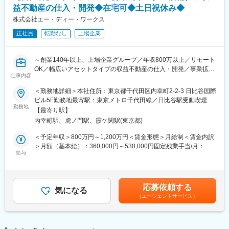
★どんな物件を購入するかについては明確な基準があるから分か
益不動産の仕入・開発◆在宅可◆土日祝休み◆
りやすい
■ポジションの魅力
★アポイント取得も、トークスクリプトや上長のフォローがしっ
株式会社エー・ディー・ワークス
オフィスビル、賃貸マンション、開発用地など、幅広いアセット
かり◎
タイプの収益不動産を、仕入れから販売まで一貫して担当しま
正社員
転勤なし
上場企業
す。
・現地調査
大阪を中心とした関西エリアでは、今後の事業拡大を見据えてお
└物件の立地や周辺環境、物件状態の確認
り、リーダークラスは小規模組織の中核として、市場の開拓と案
～創業140年以上、上場企業グループ／年収800万以上／リモート
・金融機関との連携
件推進の双方で中心的な役割を担っていただきます。
OK／幅広いアセットタイプの収益不動産の仕入・開発／事業拡大
└融資条件や取引の調整、情報共有
仕事内容
フェーズ／バリューチェーン型のビジネスモデルが強み～
・売買契約関連業務
変更の範囲：会社の定める業務
＜勤務地詳細＞本社住所：東京都千代田区内幸町2-2-3 日比谷国際
└契約書類の確認、関係者との調整 など
■業務概要
ビル5F勤務地最寄駅：東京メトロ千代田線／日比谷駅受動喫煙対
当社は、経年劣化した一棟収益不動産を仕入れ、リノベーション
勤務地
策：屋内全面禁煙変更の範囲：会社の定める事業所（リモートワ
■なぜ業界職種未経験大歓迎なのか
【最寄り駅】
や徹底した法的チェックにより商品価値を高めています。
ーク含む）
当社の仕入れ営業は、「誰でも一定以上の成果を出せる仕組みづ
内幸町駅、虎ノ門駅、霞ケ関駅(東京都)
当社の情報開発本部にて、マンション、オフィス、商業ビル、ホ
くり」を徹底しています。
テルなど、幅広いアセットタイプの収益不動産の仕入れ、または
＜予定年収＞800万円～1,200万円＜賃金形態＞月給制＜賃金内訳
アポイント取得のトークスクリプトを完備。長期目標・中期目標
開発をご担当いただきます。
＞月額（基本給）：360,000円～530,000円固定残業手当/月：
を一緒に設定し、納得感のある「数字目標」を明確化。加えて、
※ 仕入・売却価格：10億～50億円程度
給与
125,000円～185,000円（固定残業時間45時間0分/月）超過した時
プロが見極めた「性格・特性」に基づき、1人ひとり異なる「【1
間外労働の残業手当は追加支給＜月給＞485,000円～715,000円
人ひとりに合わせた】定性目標」を設定。評価は「定量：定性＝
■仕事内容
（一律手当を含む）＜昇給有無＞有＜残業手当＞有＜給与補足＞※
おおよそ半々」のイメージで、結果だけでなくプロセスも重視し
◇物件情報収集
スキル、経験に応じて決定します■昇給：年1回（4月）■変動イン
ています！上長は、あなたの性格や特性を理解したうえで、具体
応募依頼する
・不動産仲介会社、信託銀行、機関投資家などと継続的にコンタ
気になる
センティブ：年2回（2月、8月）賃金はあくまでも目安の金額で
的な指示やフィードバックを行います。そのため、
（エージェントサービス）
クトを取り、信頼関係を築きながら優良な物件情報を入手
あり、選考を通じて上下する可能性があります。月給(月額)は固定
・対象エリア：首都圏を中心に関西圏、福岡、札幌など全国主要
手当を含めた表記です。
「次に何をしたらいいか分からない」
都市
「認められていない気がする」
◇調査／判断