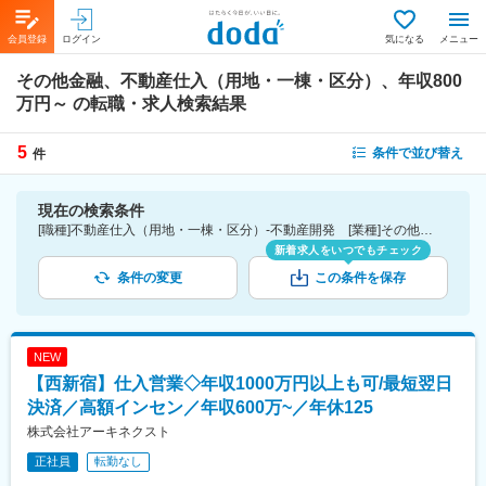
会員登録
ログイン
気になる
メニュー
その他金融、不動産仕入（用地・一棟・区分）、年収800
万円～
の転職・求人検索結果
5
条件で並び替え
件
現在の検索条件
[職種]不動産仕入（用地・一棟・区分）-不動産開発 [業種]その他金融-金融業界 [年収]800万円～
新着求人をいつでもチェック
条件の変更
この条件を保存
NEW
【西新宿】仕入営業◇年収1000万円以上も可/最短翌日
決済／高額インセン／年収600万~／年休125
株式会社アーキネクスト
正社員
転勤なし