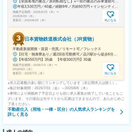
【全国各地の拠点／原則転勤なし】※一部の拠点のみ車通勤可※勤務地は希望を考慮して配属します〈関東エリア〉■東京都・八丁堀店■埼玉県・新田駅前店〈中部エリア〉■愛知県・名古屋西店■三重県・四日市富田店〈関西エリア〉■京都府・京都本店・山科中央店■大阪府・JR高槻北口店・京橋駅前店■奈良県・橿原店・大和西大寺駅前店■滋賀県・草津店■兵庫県・姫路駅南口店〈中国エリア〉■岡山県・岡山駅東口店■広島県・広島白神社前店〈九州エリア〉■熊本県・熊本城東店■福岡県・博多駅東店（8月オープン予定）〈沖縄エリア〉■沖縄県・沖縄店・コザ中央店・名護店・糸満店・那覇新都心店・与那原西原店◎受動喫煙対策あり
・個人の裁量が大きく、自立して業務を進められる風土です
年収3,530万円／40歳／経験8年／月給60万円＋インセンティブ 年収2,000万円／44歳／経験4年／月給58万円＋インセンティブ
・課長1名にメンバー5名程度のチーム制で、相談しやすい環境で
掲載予定期間：
2026/6/25（木）
〜
す
2026/8/26（水）
気になる
更新日：
2026/6/25（木）
■会社説明
「富の循環を創出し、誰もが火を灯せる社会をつくる」というビ
ジョンのもと、2034年に営業利益200億円を目指しています。管
日本貨物鉄道株式会社（JR貨物）
理から工事まで自社で提供する「バリューチェーン型」の強みを
活かし、強固な収益基盤を確立しています。
不動産新規開発・賃貸・売買／リモート可／フレックス
【社宅・独身寮あり／週2回在宅勤務可／品川駅から徒歩6分】◇本社：東京都港区港南一丁目８番15号 Wビル JRおよび京急「品川」駅より徒歩6分★今回は本社での募集です！★その他全国各地に支店あり、全国規模で活躍できる環境です★■北海道支社北海道札幌市中央区北十一条西十五丁目1番1号■東北支社宮城県仙台市青葉区五橋一丁目1番1号 JR東日本東北本部ビル3階■関東支社東京都品川区東五反田一丁目11番15号 電波ビル5階■東海支社愛知県名古屋市中区錦三丁目1番1号 十六銀行名古屋ビル10階■関西支社大阪府大阪市北区芝田二丁目4番24号■九州支社福岡県北九州市小倉北区室町三丁目2番57号◎上記の支社のほか、本社ならびに全国の支社・支店及び現業機関への異動の可能性があります。※受動喫煙対策：屋内禁煙☆社宅・独身寮完備（入居には条件あり）☆在宅勤務も可（週2回）
変更の範囲：会社の定める業務
【年収550万円】35歳 【年収500万円】30歳
掲載予定期間：
2026/7/2（木）
〜
2026/9/2（水）
気になる
更新日：
2026/7/2（木）
※求人応募数の多い順にランキングしています（非公開求人は除く）。
※集計対象期間：2026/7/31（金）～2026/8/6（木）
※事情により掲載終了予定日よりも前に求人募集が終了していることもご
ざいます。その場合は当サイトから応募はできませんので、あらかじめご
了承ください。
不動産仕入（用地・一棟・区分）
の人気求人ランキングを
詳しく見る