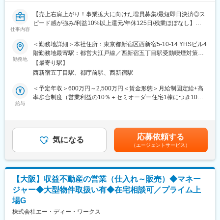
【売上右肩上がり！事業拡大に向けた増員募集/最短即日決済◎ス
ピード感が強み/利益10%以上還元/年休125日/残業ほぼなし】
仕事内容
■業務概要：
＜勤務地詳細＞本社住所：東京都新宿区西新宿5-10-14 YHSビル4
東京23区内にて、戸建住宅用地の仕入れを行っていただきます。
階勤務地最寄駅：都営大江戸線／西新宿五丁目駅受動喫煙対策：
勤務地
屋内喫煙可能場所あり変更の範囲：無
【最寄り駅】
■具体的には：
西新宿五丁目駅、都庁前駅、西新宿駅
下記の流れで業務を進めていきます。
（1）不動産業者へ訪問し、土地の情報収集
＜予定年収＞600万円～2,500万円＜賃金形態＞月給制固定給+高
（2）現地調査、適正価格の調査
率歩合制度（営業利益の10％＋セミオーダー住宅1棟につき10万
（3）全体企画、仕入れ価格、販売価格を検討
給与
円）＜賃金内訳＞月額（基本給）：227,800円固定残業手当/月：
（4）仲介業者に情報を提供し販売を開始。（自分たちで販売は行
72,200円（固定残業時間40時間0分/月）超過した時間外労働の残
いません）
業手当は追加支給＜月給＞300,000円（一律手当を含む）＜昇給
※セミオーダー住宅の販売契約となった場合、提携工務店のショー
有無＞有＜残業手当＞有＜給与補足＞※給与詳細は経験、能力を考
応募依頼する
ルームで間取りやカラーセレクト、設備に関する打ち合わせを設
気になる
慮の上決定します。・固定給+歩合給・昇給／昇格あり・歩合給：
（エージェントサービス）
計士と一緒に行います。
利益に対して10％■モデルケース年収860万円：月給30万円×12か
物件の完成後、お客様にお引渡しを行います。
月＋インセンティブ→入社初年度営業利益目標達成時から算出賃
金はあくまでも目安の金額であり、選考を通じて上下する可能性
■業務の特徴：
があります。月給(月額)は固定手当を含めた表記です。
【大阪】収益不動産の営業（仕入れ～販売）◆マネー
・当社では15～20坪、物件販売価格5000万円台～9000万円台の
ジャー◆大型物件取扱い有◆在宅相談可／プライム上
一戸建て住宅用の用地仕入れをメインに、東京都で一番需要の大
場G
きい層をターゲットにビジネス展開しています。
・当社の特徴として、お客様が建売住宅と同価格帯で購入できる
株式会社エー・ディー・ワークス
セミオーダー住宅を展開しており事業シェアの7割を占めます。工