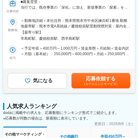
■募集背景：
当行では、既存事業の「深化」に加え、新規事業の「探索」を実
仕事内容
施するなかで、非金融部門の強化を図っています。
その中で、現在「地域のロス解消プラットフォーム事業」を新規
＜勤務地詳細＞本社住所：熊本県熊本市中央区練兵町1番地 勤務
事業として取り組んでおり、マーケティング戦略立案・推進を図
地最寄駅：熊本市電A系統線／慶徳校前駅受動喫煙対策：屋内全面
っていきます。
勤務地
禁煙変更の範囲：会社の定める事業所
【最寄り駅】
つきましては、新規事業開発に当たり、マーケティング担当者
辛島町駅、慶徳校前駅、西辛島町駅
（経験者）を募集します。
＜予定年収＞400万円～1,000万円＜賃金形態＞月給制＜賃金内訳
■職務内容：
＞月額（基本給）：250,000円～600,000円＜月給＞250,000円～
・新規事業開発におけるマーケティング戦略立案・推進
給与
600,000円＜昇給有無＞有＜残業手当＞有＜給与補足＞※給与詳細
デジタル領域からアナログの手法まで、幅広く実現可否について
は年齢・経験・能力等を考慮した上で決定■昇給：年1回（7月）■
検討頂き、企画推進を実施頂きます。
賞与：年2回（6月、12月）※業績による■手当：通勤手当、勤務地
手当、時間外勤務手当、資格手当、家族手当、住宅手当 等※手当
応募依頼する
■入行後について：
気になる
支給は条件該当者に限る賃金はあくまでも目安の金額であり、選
（エージェントサービス）
・下記資格をご入行後に取得いただきます。
考を通じて上下する可能性があります。月給(月額)は固定手当を含
証券外務員資格、生損保販売資、損害保険販売資格
めた表記です。
・簿記、FP資格取得者、金融検定資格取得者をお持ちの方歓迎
人気求人ランキング
変更の範囲：会社の定める業務
dodaに掲載中の求人を、応募数順にランキング形式でご紹介します。
※応募数が同数の場合は、新着順に表示しています。
更新日：
2026/8/8（土）
その他マーケティング・
その他銀行
年収450万円～