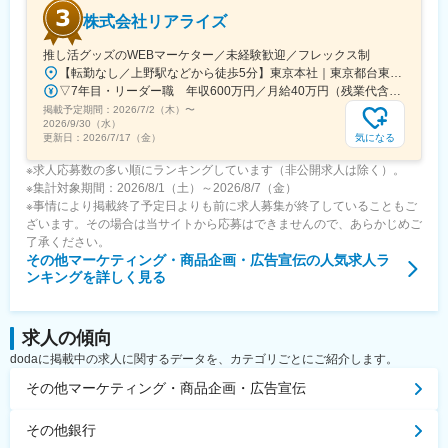
株式会社リアライズ
推し活グッズのWEBマーケター／未経験歓迎／フレックス制
【転勤なし／上野駅などから徒歩5分】東京本社｜東京都台東区東上野2-14-1-7F▼アクセス・東京メトロ日比谷線「仲御徒町駅」徒歩5分・東京メトロ日比谷線・JR各線「上野駅」徒歩5分・都営大江戸線「上野御徒町駅」徒歩6分・JR各線「御徒町駅」徒歩7分※転勤はありません※受動喫煙対策あり：屋外喫煙スペースあり
▽7年目・リーダー職 年収600万円／月給40万円（残業代含む）＋賞与年2回
掲載予定期間：
2026/7/2（木）
〜
2026/9/30（水）
気になる
更新日：
2026/7/17（金）
※求人応募数の多い順にランキングしています（非公開求人は除く）。
※集計対象期間：2026/8/1（土）～2026/8/7（金）
※事情により掲載終了予定日よりも前に求人募集が終了していることもご
ざいます。その場合は当サイトから応募はできませんので、あらかじめご
了承ください。
その他マーケティング・商品企画・広告宣伝
の人気求人ラ
ンキングを詳しく見る
求人の傾向
dodaに掲載中の求人に関するデータを、カテゴリごとにご紹介します。
その他マーケティング・商品企画・広告宣伝
その他銀行