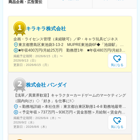
商品企画・広告宣伝
キラキラ株式会社
企画・ライセンス管理（未経験可）／IP・キャラ玩具ビジネス
東京都豊島区東池袋3-13-2 MUPRE東池袋6F◆「池袋駅」 「東池袋駅」 より徒歩8分■受動喫煙対策：屋内禁煙
■年収400万円/月給25万円 勤務歴1年 ■年収480万円/月給30万円 勤務歴2年
掲載予定期間：
2026/6/15（月）
〜
2026/9/13（日）
気になる
更新日：
2026/6/15（月）
株式会社 バンダイ
【浅草／異業界歓迎】キャラクターカードゲームのマーケティング
（国内向け）◇「好き」を仕事に!◇
＜勤務地詳細＞本社住所：東京都台東区駒形1-4-8 勤務地最寄駅：各線／浅草駅受動喫煙対策：敷地内全面禁煙変更の範囲：会社の定める事業所
＜予定年収＞737万円～936万円＜賃金形態＞月給制＜賃金内訳＞月額（基本給）：315,000円～400,000円＜月給＞315,000円～400,000円＜昇給有無＞有＜残業手当＞有＜給与補足＞※役職と給与は、経験・能力などを考慮し最終決定■昇給：年1回■賞与：年1回■年収例（一般）759万円／中途入社2年目／月給33万円＋時間外手当（30時間）＋賞与賃金はあくまでも目安の金額であり、選考を通じて上下する可能性があります。月給(月額)は固定手当を含めた表記です。
掲載予定期間：
2026/6/4（木）
〜
2026/9/2（水）
気になる
更新日：
2026/8/6（木）