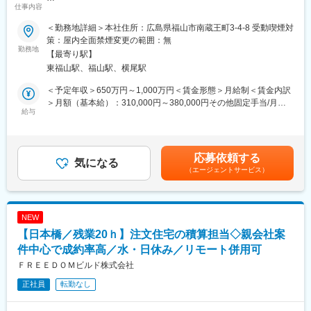
にチャレンジできる環境が整っています。
仕事内容
■職務詳細：
元請工事として見積に参加する際、各設計事務所から提示される
（３）資格取得をサポート
＜勤務地詳細＞本社住所：広島県福山市南蔵王町3-4-8 受動喫煙対
図面や現場説明資料をもとに数量算出・工事費算出・見積書作成
一級建築士または二級建築士資格などの資格取得支援がありま
策：屋内全面禁煙変更の範囲：無
までを一貫して担当いたします。
勤務地
す。実際に現在、一級建築士を目指している先輩も在籍。資格取
【最寄り駅】
また、案件によっては現地へ出向き、現場説明を受けたうえで積
得後は手当も支給されるため、モチベーション高く取り組めま
東福山駅、福山駅、横尾駅
算を行う必要がございます。
す。
月の案件数：５件程度を想定しております。
＜予定年収＞650万円～1,000万円＜賃金形態＞月給制＜賃金内訳
■組織構成：
＞月額（基本給）：310,000円～380,000円その他固定手当/月：
■組織構成：
給与
建築部には男性10名、女性4名が在籍しています。
10,000円～20,000円＜月給＞320,000円～400,000円＜昇給有無
総人数：17名
＞有＜残業手当＞有＜給与補足＞※給与詳細は経験・能力等を考慮
役員（非常勤含：4名）（うち1名現場兼務役員）
■入社後の流れ：
の上、同社規定により決定その他固定手当/月 :資格手当10,000円
現場（施工管理 9名（うち執行役員2名） 設計積算 1名）
入社後、ベテラン社員が一から丁寧にフォローします。徐々に慣
～20,000円・賞与：年2回 （前年度合計4カ月分）※業績によ
応募依頼する
その他 3名
気になる
れてきたら、先輩社員と一緒に現場に回っていただき、ゆくゆく
る ・昇給：年1回 （昇給率2％～10％） ※業績および実績評
（エージェントサービス）
男女比：男性13名、女性4名
は独り立ちし現場常駐の業務をお任せ致します。
価による賃金はあくまでも目安の金額であり、選考を通じて上下
職場の雰囲気：上下関係がなく、個人の持ち味が生かされ ひと
コミュニケーションを大切にしている職場ですので、ご経験があ
する可能性があります。月給(月額)は固定手当を含めた表記です。
りひとり主役の職場です
るからといって、いきなり1人で業務をお任せするなどはございま
せんのでご安心下さい。
NEW
■会社・求人の魅力：
【日本橋／残業20ｈ】注文住宅の積算担当◇親会社案
・現場の裁量が大きく、やりがいがあります。資格取得支援など
■今後のキャリア：
行い、スキルアップにも力を注いでいます
件中心で成約率高／水・日休み／リモート併用可
スキルやご希望に応じて、意匠設計ポジションなどジョブローテ
・広島県内、四国は愛媛、香川県、九州は北九州、福岡県、熊本
ーションでチャレンジいただくことが可能です！ご自身の最大限
ＦＲＥＥＤＯＭビルド株式会社
県兵庫県は三木市など多数工事実績があります。出張時には地元
キャリアを高めることができる環境が整っています◎
正社員
転勤なし
の味覚を堪能するのも楽しみのひとつとも言えます。
・あなたの建築技術がカタチに残るお仕事です。ある道沿いに新
しいお店、アパートやマンションができる。何気なく通る街の風