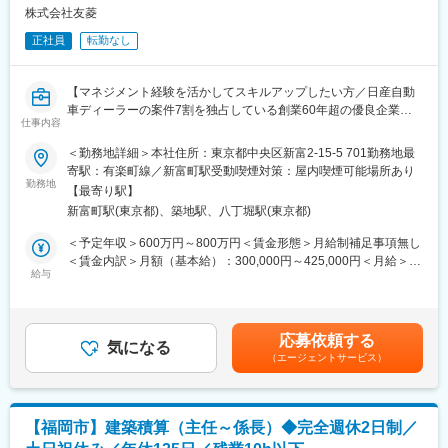
株式会社友菱
当社では創業以来、積算の専門家集団として歩み、現在は大阪と
■働く環境：
東京の2拠点を展開しています。学校や病院、警察署、消防署とい
正社員
転勤なし
◇チーム一丸となって成果を追求し成長を讃え合う文化
った公共事業はもちろん、大規模再開発やマンションなどの民間
経営方針発表会「SUNPRO VISION」を通じて、全社員が同じ目
事業などにもかかわっており、多彩な建築を手掛ける力を有して
標に向かって団結。年度末には年間表彰式「サンプロAWARDS」
います。
【マネジメント経験を活かしてスキルアップしたい方／日産自動
を開催し、会社への貢献が大きい社員を表彰。個人の努力と成果
車ディーラーの案件7割を独占している創業60年超の優良企業／
を会社全体で讃え、チーム一丸となって成長していく文化が根付
変更の範囲：会社の定める業務
仕事内容
基本土日休みで休日出勤が生じた際は振休取得可能！】
いています。
＜勤務地詳細＞本社住所：東京都中央区新富2-15-5 701勤務地最
◇最高のパフォーマンスを発揮するために
■業務内容：
寄駅：有楽町線／新富町駅受動喫煙対策：屋内喫煙可能場所あり
iPhone支給やデュアルディスプレイ環境の整備により、効率的な
自動車ディーラーの新築・改修や電気自動車の充電スタンド設置
勤務地
業務遂行をサポート。フレックスタイム制度の導入で、個人のラ
【最寄り駅】
工事を主に行う当社にて、積算（見積り）業務及び工事協力会社
イフスタイルに合わせた働き方が可能です。最新のオフィス環境
新富町駅(東京都)、築地駅、八丁堀駅(東京都)
との調整業務を行っていただきます。
とエスプレッソマシンなどの充実した設備で、集中力を維持しな
内勤が8割 外勤が2割となっており、
＜予定年収＞600万円～800万円＜賃金形態＞月給制補足事項無し
がら生産性の高い仕事ができる環境が整っています。
原則、本社内でのデスクワークです。他の社員がおりますので、
＜賃金内訳＞月額（基本給）：300,000円～425,000円＜月給＞
◇研修・資格取得支援制度
荷物の運搬などはサポートしてもらえます。
給与
300,000円～425,000円＜昇給有無＞有＜残業手当＞有＜給与補足
充実した研修制度で入社後も継続的にスキルアップ可能。資格取
＞年収はこれまでの経験を考慮して決定します。面接にてご相談
得も全社をあげて応援し、社内有資格者による講座開催や勤務量
■組織構成
下さい。賃金はあくまでも目安の金額であり、選考を通じて上下
調整などの手厚いサポートを実施します。資格取得祝金や資格手
全体人数 5名
する可能性があります。月給(月額)は固定手当を含めた表記です。
当も支給し、成長意欲に応える環境が充実。専門性を高めながら
応募依頼する
課長以下4名が在籍しており、40代～60代が幅広く活躍していま
気になる
キャリアを築くことができます。
（エージェントサービス）
す。中途入社者多数となっており、なじんでご活躍いただけま
◇ONとOFFのメリハリがある充実したワークライフ
す。
定期懇親会やSUNPROスポーツフェスティバルなど、社員同士の
交流を深めるイベントを開催。部活動制度もあり、共通の趣味を
■スキルアップについて：
持つ仲間と親睦を深めることができます。仕事に集中する時間
【福岡市】建築積算（主任～係長）◆完全週休2日制／
資格保有者からの直接指導により資格取得に必要なスキル習得も
と、リフレッシュする時間のバランスを大切にし、充実したワー