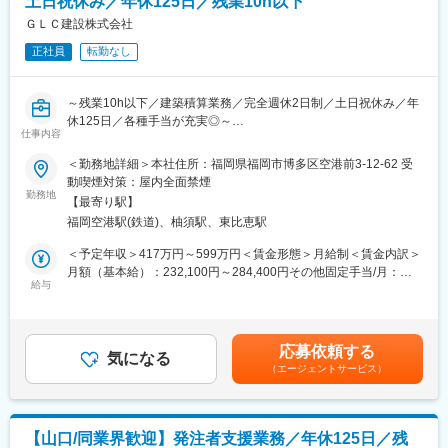
土日祝休み／年休125日／残業10h以下
可能です。また、資格手当が発生し、給与に頑張りが反映されま
クライフを実現できる環境です。
す。（例：1級建築施工管理技士：2万円）
ＧＬＣ建設株式会社
変更の範囲：会社の定める業務
正社員
転勤なし
■企業の魅力：
・ワンストップ対応で専門性を活かせる：物件選定から施工・メ
ンテナンスまでトータルに携われる！
～残業10h以下／建築積算業務／完全週休2日制／土日祝休み／年
・ 大手企業との取引多数：安定した経営基盤のもと成長できる！
休125日／各種手当が充実◎～
・ 働きやすい環境：完全週休2日制＆年間休日120日以上！
仕事内容
■職務内容：
＜勤務地詳細＞本社住所：福岡県福岡市博多区空港前3-12-62 受
▽同社は土地の斡旋から建物設計、建物設計・施工、サイン製
当社が建設するRC造賃貸マンションの建築積算業務を担当してい
動喫煙対策：屋内全面禁煙
作・施工、アフターサービスまで一貫して請け負っています。直
ただきます。
勤務地
近の売上は100億円以上であるため、扱う金額は大きく、建設経
【最寄り駅】
理のキャリアを積むことが可能な他、少数精鋭の経理体制のた
福岡空港駅(鉄道)、柚須駅、東比恵駅
■具体的には：
め、経理の専門性を伸ばすキャリアアップに加えて、「自分事」
社内の設計担当者や施工管理と協力しながら、設計図面や仕様書
＜予定年収＞417万円～599万円＜賃金形態＞月給制＜賃金内訳＞
として事業運営の視点で業務を進めることが求められる役割にな
をもとに材料の数量・合計金額を算出する業務です。
月額（基本給）：232,100円～284,400円その他固定手当/月：
ります。
ご経験やスキルに応じて、専門業者との価格交渉、工事一式の見
給与
10,000円～20,000円固定残業手当/月：57,500円～83,500円（固
積書作成、概算業務などもお任せしていく事を想定しておりま
定残業時間30時間0分/月）超過した時間外労働の残業手当は追加
■会社の特徴（取引先）
す。
支給＜月給＞299,600円～387,900円（一律手当を含む）＜昇給有
同社の取引先は7割以上が日産自動車グループであり、かつ
※携わる物件：RC造10～15階建ての賃貸マンション
無＞有＜残業手当＞有＜給与補足＞※経験・能力等を考慮して決定
TOYOTA・ホンダを始めとした国内外のカーディーラーと取引が
応募依頼する
気になる
いたします。■昇給：年2回（1月・7月）■賞与：年2回（2ヶ月分
あるので安定性は抜群です。自動車販売店は10～15年に1度は店
（エージェントサービス）
■当社の魅力：
／年）■その他固定手当：役職手当■資格手当：1級建築施工管理
舗を改装していく必要があります。同社の主要取引先である日産
（1）安定した働き方
技士25,000円、一級建築士50,000円賃金はあくまでも目安の金額
自動車の販売店舗は圏域だけでも数十店舗あり、継続的に案件を
残業時間の平均が月10時間以下と、業界の中でもトップクラスの
であり、選考を通じて上下する可能性があります。月給(月額)は固
受注することができるため経営環境は安定しています。
働きやすさを実現できます。
定手当を含めた表記です。
加えて、電気自動車のEV急速充電器設置で国内シェア50％以上を
【山口/同業界歓迎】発注者支援業務／年休125日／残