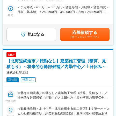
は産業標準化法に基づく試験認定事業者登録制度（JNLA）の事業
として創業以来6000件以上の豊富な実績を有しております。一般
者、機器校正分野においては計量法に基づく校正事業者登録制度
オフィスからホテルや宿泊施設、商業施設やメーカー様の工場新
＜予定年収＞400万円～665万円＜賃金形態＞月給制＜賃金内訳＞
（JCSS）の事業者として登録されています。
設等にも参画をしており、各方面から信頼を集めております。東
月額（基本給）：249,500円～382,000円＜月給＞249,500円～
池田事業所では、火災に対する建築構造部材の安全性を調べま
給与
京本店においては、現在案件の9割以上をグループ外から受注して
382,000円＜昇給有無＞有＜残業手当＞有＜給与補足＞※経験・能
す。建物の構造における防耐火性能、建築材料の不燃性能などに
おります。
力等を考慮の上、当社規定により決定します。■給与改定：年1回
ついて、国土交通大臣の認定を取得するための試験・評価や、防
（7月）■賞与：年2回（6月・12月）＜モデル月収、年収＞ 月給
耐火性能に優れた材料の開発のための試験などを実施していま
29万円、年収500万円／大卒・職歴6年月給33万円、年収575万円
応募依頼する
す。さらに、火災安全工学に関する研究開発も実施しています。
気になる
／大卒・職歴12年月給38万円、年収665万円／大卒・職歴18年賃
（エージェントサービス）
金はあくまでも目安の金額であり、選考を通じて上下する可能性
■職務内容
があります。月給(月額)は固定手当を含めた表記です。
建築や土木に関連する各種の試験・調査・解析・校正・評価など
を行っていただきます。建設会社・設計事務所・建材メーカーや
NEW
官公庁などから建築全般に関する試験等の問合せがあります。依
【北海道網走市／転勤なし】建築施工管理（積算、見
頼内容に応じて「どのような試験・調査・解析・校正・評価など
を実施するか」の検討から実施、レポートの作成等の一連をお任
積もり）～将来的な幹部候補／内勤中心／土日休み～
せします。分野は、構造、環境（音・熱など）、風、材料、防耐
株式会社早水組
火など多岐にわたりますので、応募者の業務経験や学生時代の研
正社員
転勤なし
究実績等に応じて配属先を決定します。
※構造部（26名）、耐火部（32名）、環境部（15名）、材料部
（19名）、機器校正室（3名）
≪北海道網走市／転勤なし／建築施工管理（積算、見積もり）／
■働き方：
将来的な幹部候補／内勤中心／土日休み／海や河川の環境保全に
休日130日／在宅勤務／残業平均15～30時間／平均有給取得14.8
仕事内容
貢献／自社特許技術あり≫
日
お客様からの依頼を元に現場での作業に向けた積算、見積もりを
■当法人の特徴：
＜勤務地詳細＞本社住所：北海道網走市南二条西5-1-1 第一オピス
中心に行っていただきます。
第三者機関として公正な立場で審査を行っており、ノルマ等はな
ビル勤務地最寄駅：網走駅受動喫煙対策：屋内喫煙可能場所あり