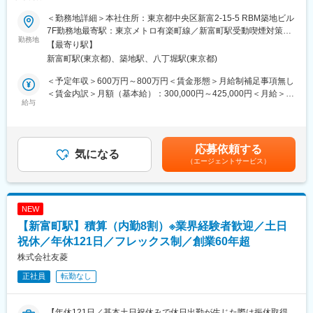
ーラーの案件7割を独占している創業60年超の優良企業】
て、また、「まちづくりのコーディネータ」として総合力を発揮
しています。現場の調査・計測・設計・地理空間情報や都市計画
＜勤務地詳細＞本社住所：東京都中央区新富2-15-5 RBM築地ビル
■業務内容：
等の業務が中心の為、目に見える成果としては表には出にくいも
7F勤務地最寄駅：東京メトロ有楽町線／新富町駅受動喫煙対策：
自動車ディーラーの新築・改修や電気自動車の充電スタンド設置
勤務地
のの長年培ってきたノウハウを駆使し、地域社会の発展のための
屋内喫煙可能場所あり
【最寄り駅】
工事を主に行う当社にて、積算（見積り）業務及び工事協力会社
インフラ整備、自然災害に安全で安心な生活の保障等、様々な形
新富町駅(東京都)、築地駅、八丁堀駅(東京都)
との調整業務を行っていただきます。
で社会貢献を行います。
内勤が8割 外勤が2割となっており、
＜予定年収＞600万円～800万円＜賃金形態＞月給制補足事項無し
原則、本社内でのデスクワークです。他の社員がおりますので、
変更の範囲：会社の定める業務
＜賃金内訳＞月額（基本給）：300,000円～425,000円＜月給＞
荷物の運搬などはサポートしてもらえます。
給与
300,000円～425,000円＜昇給有無＞有＜残業手当＞有＜給与補足
＞年収はこれまでの経験を考慮して決定します。面接にてご相談
■組織構成
下さい。賃金はあくまでも目安の金額であり、選考を通じて上下
全体人数 5名
する可能性があります。月給(月額)は固定手当を含めた表記です。
応募依頼する
課長以下4名が在籍しており、40代～60代が幅広く活躍していま
気になる
（エージェントサービス）
す。中途入社者多数となっており、なじんでご活躍いただけま
す。
■スキルアップについて：
NEW
資格保有者からの直接指導により資格取得に必要なスキル習得も
【新富町駅】積算（内勤8割）※業界経験者歓迎／土日
可能です。また、資格手当が発生し、給与に頑張りが反映されま
す。（例：1級建築施工管理技士：2万円）
祝休／年休121日／フレックス制／創業60年超
株式会社友菱
■企業の魅力：
正社員
転勤なし
・ワンストップ対応で専門性を活かせる：物件選定から施工・メ
ンテナンスまでトータルに携われる！
・ 大手企業との取引多数：安定した経営基盤のもと成長できる！
【年休121日／基本土日祝休みで休日出勤が生じた際は振休取得