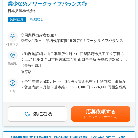
誇り、新規事業においても売り上げを伸ばしています。
業少なめ／ワークライフバランス◎
（2）連続増収中の安定企業
当社は創業以来、16期連続増収中です。投資用新築一棟賃貸マン
日本振興株式会社
ションの用地仕入、企画、設計、施工、賃貸仲介、管理、売却ま
契約社員
転勤なし
でのサービスをワンストップで提供しています。
（3）就業環境
◎同業界出身者歓迎！
年末年始、お盆、GWなどの長期連休時は定休日としており、プラ
◎年休125日、平均残業時間16.3時間！ワークライフバランスが
イベートも充実できる環境です。
仕事内容
取れます！
◎業績伸長！財務面では実質無借金化を達成した安定企業！
＜勤務地詳細＞山口事業所住所：山口県防府市八王子２丁目３－
６ 三洋ビル２Ｆ日本振興株式会社 山口事務所 受動喫煙対策：屋
■業務内容：
勤務地
内全面禁煙変更の範囲：会社の定める事業所
【最寄り駅】
工事発注者となる国や官公庁、自治体などが手掛ける公共事業に
防府駅
おいて工事施工者との間に立ち、業務のサポートを行います。
※発注者支援業務とは：公共工事の発注に伴って発生する業務にお
＜予定年収＞500万円～650万円＜賃金形態＞月給制補足事項なし
いて発注者の支援及び行政事務補助を行う業務です。
＜賃金内訳＞月額（基本給）：258,000円～276,000円固定残業手
給与
当/月：68,040円（固定残業時間30時間0分/月～30時間0分/月）超
■業務詳細：
過した時間外労働の残業手当は追加支給＜月給＞326,040円～
・工事監督支援業務 …工事図面照査、施工状況確認など
344,040円（一律手当を含む）＜昇給有無＞有＜残業手当＞有＜
・積算技術業務 …設計図面照査、設計数量確認、積算資料作成な
給与補足＞※想定年収はあくまでも目安の金額であり、選考を通じ
応募依頼する
ど
気になる
て変動する可能性があります。上記月給・年収は残業代を含んだ
（エージェントサービス）
・資料作成・整理業務…予算資料、調査資料、工事発注資料の作
金額です。■昇給：年1回（4月）■賞与：年収に含む(月給に分散)
成など
賃金はあくまでも目安の金額であり、選考を通じて上下する可能
性があります。月給(月額)は固定手当を含めた表記です。
受注元は国土交通省や農林水産省、自治体等の官公庁が主とな