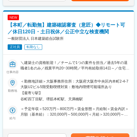
た業界トップクラスの企業です。長年にわたり信頼と実績を積み
■育成・評価制度：
する可能性があります。月給(月額)は固定手当を含めた表記です。
重ねており、未経験からでも「社会に必要とされる仕事」に携わ
社員が自ら立案した年度目標に対し、マネジメント層による年2回
れる環境が整っています。
の個別面談を実施しており、透明性の高い公正な評価に向けて取
NEW
スケールの大きな公共プロジェクトに関わりながら、着実に成長
り組んでいます。また、階層別に求められる能力・必要要件を明
【本町／転勤無】建築確認審査（意匠）◆リモート可
できる点が大きな魅力です。
示し、一定条件をクリアした社員には、毎年昇格試験(適正検査・
／休日120日・土日祝休／公正中立な検査機関
小論文・面接)を行い、キャリアアップの機会を提供しています。
＼発注者支援業務とは？／
一般財団法人 日本建築総合試験所
公共事業の計画や発注に関する支援・補助を行う事業です！施工
変更の範囲：会社の定める業務
正社員
転勤なし
会社（ゼネコン）と発注者（官公庁・公共事業主）の間に入るこ
とで発注者側の負担を減らしつつ、施工の質や専門性を担保する
ことができます。
＼建築士の資格歓迎！／チームで1つの案件を担当／過去5年の退
職者1名のみ／残業平均20~30時間／平均有給取得14日～／住宅手
＼働き方について／
仕事内容
当・家族手当充実／
（１） 官公庁案件中心だからこその「安定した働き方」
・土日祝休み、残業月平均30時間
＜勤務地詳細＞大阪事務所住所：大阪府大阪市中央区内本町2-4-7
◎第三者機関として公正な立場で建築確認や検査を行う財団法
・急な方針転換や過度な納期逼迫が起きにくい
大阪U2ビル5階受動喫煙対策：敷地内喫煙可能場所あり
人！
勤務地
・長期スパンのプロジェクトが多く、先を見通した働き方が可能
【最寄り駅】
◎200名以上の専門職員が在籍する建築技術のプロ集団！
・景気変動の影響を受けにくく、安定した就業環境
谷町四丁目駅、堺筋本町駅、天満橋駅
◎住宅性能評価、耐震・構造試験、省エネ評価など多岐にわたる
（２）ワークライフバランスを意識した就業環境
事業を展開！
・公共性の高い仕事でありながら、「無理のない働き方を重視す
＜予定年収＞520万円～800万円＜賃金形態＞月給制＜賃金内訳＞
◎安定した経営基盤を持ち、長期的に専門性を磨ける環境！
る社風」
月額（基本給）：320,000円～500,000円＜月給＞320,000円～
◎大手ハウスメーカー、設計事務所、自治体などからの依頼多
給与
・業務過多にならないよう、組織的に業務を分担
500,000円＜昇給有無＞有＜残業手当＞有＜給与補足＞■賞与：年
数！業界内での信頼性抜群！
・長時間労働を前提としない案件設計
2回（6月、12月）※実績：4.4ヶ月分■モデル年収：・40歳 700
・プライベートとの両立を意識した働き方が可能
～750万円（入社18年目、係長）・45歳 800万円（入社23年
■仕事内容：
目、課長）賃金はあくまでも目安の金額であり、選考を通じて上