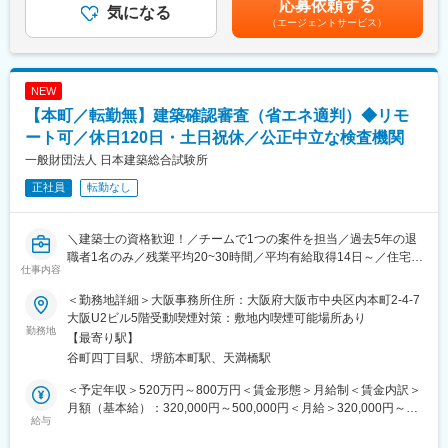
応募依頼する
第三者機関として公正中立の立場から、建築基準法に基づく建築
気になる
変更の範囲：会社の定める業務
下する可能性があります。月給(月額)は固定手当を含めた表記で
（エージェントサービス）
確認・検査などを行う当法人の建築確認検査課にて、各種審査業
す。
務をご担当いただきます。
■具体的な業務内容：
NEW
・建築確認検査、住宅性能評価、省エネ適合性判定、適合証明(フ
【本町／転勤無】建築確認審査（省エネ適判）◆リモ
ラット35)他 の審査のうち意匠担当を行います。
・設計者から提出を受けた書類（図面）に基づく審査と現場での
ート可／休日120日・土日祝休／公正中立な検査機関
検査も対象となります。
一般財団法人 日本建築総合試験所
・第三者機関として公平な目線で建築確認を行うことで、安心し
正社員
転勤なし
て利用できる建物づくりに貢献することができる仕事です。
■配属先について：
＼建築士の資格歓迎！／チームで1つの案件を担当／過去5年の退
建築確認検査課：17名（意匠グループ：５名）で構成されていま
職者1名のみ／残業平均20~30時間／平均有給取得14日～／住宅手
す。
仕事内容
当・家族手当充実／
■はたらき方：＜WLB整えたい方必見！＞
＜勤務地詳細＞大阪事務所住所：大阪府大阪市中央区内本町2-4-7
◎第三者機関として公正な立場で建築確認や検査を行う財団法
休日120日／リモート勤務可／残業平均20～30時間／平均有給取
大阪U2ビル5階受動喫煙対策：敷地内喫煙可能場所あり
人！
勤務地
得14日と、ワークライフバランスが整えやすい環境です。
【最寄り駅】
◎200名以上の専門職員が在籍する建築技術のプロ集団！
谷町四丁目駅、堺筋本町駅、天満橋駅
◎住宅性能評価、耐震・構造試験、省エネ評価など多岐にわたる
■当法人の特徴：
事業を展開！
・第三者機関として公正な立場で審査を行っており、利益追求が
＜予定年収＞520万円～800万円＜賃金形態＞月給制＜賃金内訳＞
◎安定した経営基盤を持ち、長期的に専門性を磨ける環境！
事業の目的ではないため、ノルマなど競争はなく、むしろ正確に
月額（基本給）：320,000円～500,000円＜月給＞320,000円～
◎大手ハウスメーカー、設計事務所、自治体などからの依頼多
給与
仕事を進める事が求められます。
500,000円＜昇給有無＞有＜残業手当＞有＜給与補足＞■賞与：年
数！業界内での信頼性抜群！
・また、法人の各種事業に関連のある研究テーマを探り上げ、業
2回（6月、12月）※実績：4.4ヶ月分■モデル年収：・40歳 700