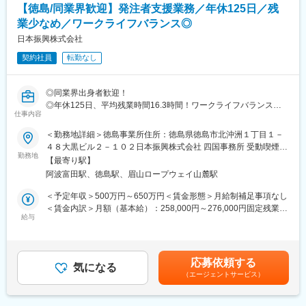
受注元は国土交通省や農林水産省、自治体等の官公庁が主とな
【徳島/同業界歓迎】発注者支援業務／年休125日／残
り、補修・改修の割合が6割程となります。広島支店の管轄は中国
業少なめ／ワークライフバランス◎
5県+四国4県になります。また、基本的には発注者の事業所での
就業となりますが、ご自宅から通える現場のアサインやご家庭の
日本振興株式会社
事情等も考慮し、無理な出張は基本発生しません。
契約社員
転勤なし
■働き方について：
官公庁からの依頼がメインの為、土日祝はお休み、平均残業時間
◎同業界出身者歓迎！
も16.3時間（2023.4時点）と無理なく働けます。その他住宅手当
◎年休125日、平均残業時間16.3時間！ワークライフバランスが
や家族手当等、福利厚生が充実しており、長く働ける環境を整え
仕事内容
取れます！
ています。
◎業績伸長！財務面では実質無借金化を達成した安定企業！
＜勤務地詳細＞徳島事業所住所：徳島県徳島市北沖洲１丁目１－
４８大黒ビル２－１０２日本振興株式会社 四国事務所 受動喫煙対
■組織構成：中途入社が6割程度となっており、元ゼネコンや元施
■業務内容：
勤務地
策：屋内全面禁煙変更の範囲：会社の定める事業所
工管理の経験者が多いです。
【最寄り駅】
工事発注者となる国や官公庁、自治体などが手掛ける公共事業に
阿波富田駅、徳島駅、眉山ロープウェイ山麓駅
おいて工事施工者との間に立ち、業務のサポートを行います。
■当社の取組み：
※発注者支援業務とは：公共工事の発注に伴って発生する業務にお
＜予定年収＞500万円～650万円＜賃金形態＞月給制補足事項なし
広島県呉市で発生した平成30年西日本豪雨災害へボランティアに
いて発注者の支援及び行政事務補助を行う業務です。
＜賃金内訳＞月額（基本給）：258,000円～276,000円固定残業手
参加するなど、社会貢献活動を行っています。また、過去には阪
給与
当/月：68,040円（固定残業時間30時間0分/月～30時間0分/月）超
神・淡路大震災や東日本大震災などの災害にも携わった実績がご
■業務詳細：
過した時間外労働の残業手当は追加支給＜月給＞326,040円～
ざいます。社会インフラに携わられるのがやりがいに繋がりま
・工事監督支援業務 …工事図面照査、施工状況確認など
344,040円（一律手当を含む）＜昇給有無＞有＜残業手当＞有＜
す。
・積算技術業務 …設計図面照査、設計数量確認、積算資料作成な
給与補足＞※想定年収はあくまでも目安の金額であり、選考を通じ
応募依頼する
ど
気になる
て変動する可能性があります。上記月給・年収は残業代を含んだ
変更の範囲：会社の定める業務
（エージェントサービス）
・資料作成・整理業務…予算資料、調査資料、工事発注資料の作
金額です。■昇給：年1回（4月）■賞与：年収に含む(月給に分散)
成など
賃金はあくまでも目安の金額であり、選考を通じて上下する可能