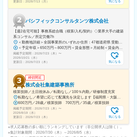
気になる
更新日：
2026/7/13（月）
パシフィックコンサルタンツ株式会社
【週2在宅可能】事務系総合職（積算/入札/契約）◇業界大手の建築
系コンサル／所定労働7h
＜勤務地詳細＞全国事業所のいずれか住所：47都道府県 受動喫煙対策：屋内全面禁煙変更の範囲：会社の定める事業所
＜予定年収＞650万円～800万円＜賃金形態＞月給制＜賃金内訳＞月額（基本給）：283,000円～622,500円＜月給＞283,000円～622,500円＜昇給有無＞有＜残業手当＞有＜給与補足＞■昇給／年1回（10月）の評価による■賞与／年2回（6月・12月）※賞与は業績連動、入社日により在籍期間按分あり。賃金はあくまでも目安の金額であり、選考を通じて上下する可能性があります。月給(月額)は固定手当を含めた表記です。
掲載予定期間：
2026/7/23（木）
〜
2026/10/21（水）
気になる
更新日：
2026/7/23（木）
締切間近
株式会社集建築事務所
積算技師／土日祝休み／転勤なし／100％内勤／研修制度充実
転勤なし／希望に応じて配属先を決定します【福岡県・大阪府・東京都いずれかの拠点】【福岡本社】福岡県福岡市博多区博多駅南6-7-1 集プロジェクトビル※西鉄バス「山王1丁目」徒歩3分【大阪事務所】大阪府大阪市淀川区西中島6-1-1 新大阪プライムタワー15F※JR・地下鉄御堂筋線「新大阪」駅より徒歩8分※2022年9月にフロアを増床。採用を強化しています【東京事務所】東京都港区六本木1-8-7 MFPR六本木麻布台ビル7F ※地下鉄南北線「六本木1丁目」駅より徒歩2分※2023年5月にフロア増床。こちらも採用強化中【受動喫煙対策】敷地内に喫煙可能場所あり＜拠点間の異動もOK＞当社では、福岡本社・大阪事務所・東京事務所の各拠点にて全国の積算案件に対応しています。そのため、希望があればライフスタイルの変化に応じて、「福岡で入社後に大阪へ」「東京で入社後に福岡へ」など拠点間の異動も可能です。いずれの拠点も都市部に位置しており、通勤の利便性も良好。将来のライフプランに合わせながら、長くキャリアを築けます。
600万円／28歳／積算技師 700万円／35歳／積算技師
掲載予定期間：
2026/7/23（木）
〜
2026/8/19（水）
気になる
更新日：
2026/7/23（木）
※求人応募数の多い順にランキングしています（非公開求人は除く）。
※集計対象期間：2026/7/30（木）～2026/8/5（水）