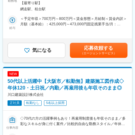
■業務内容
勤務地
く、むしろ正確に仕事を進める事が求められます。
【最寄り駅】
・施工図、工程表の作成
法人の各種事業に関連のある研究テーマを探り、業務の新しい展
網走駅、桂台駅
・材料費、人件費の積算及び、見積もり作成
開を目指して職員が独自に取組む自主研究も行っています。
・作業の指導、監督、工程管理
中途入社の方も在籍しており、馴染みやすい環境です。職員数約
＜予定年収＞700万円～800万円＜賃金形態＞月給制＜賃金内訳＞
・品質、安全の管理
200名の規模だからこそ人（職員）を大切にする文化が根付いて
月額（基本給）：425,000円～473,000円固定残業手当/月：
・その他、付随する業務
給与
おり、離職率は低いです。就業時間も7時間15分と短く、大阪府
41,000円～60,000円（固定残業時間30時間0分/月）超過した時間
お客様からの建設や改修工事の依頼に対して、お客様とすり合わ
内に事業所があるため遠方への転勤は無く安定した環境が整って
外労働の残業手当は追加支給＜月給＞466,000円～533,000円（一
せを行いながら、現場管理人に引き継ぐための積算や見積もり作
います。
律手当を含む）＜昇給有無＞有＜残業手当＞有＜給与補足＞■昇給
成を行います。
あり1月あたり2.20％（前年度実績）■賞与 年2回：計 3.00ヶ月分
応募依頼する
一部現場での施工管理業務をお願いするケースもございますが、
気になる
（前年度実績）賃金はあくまでも目安の金額であり、選考を通じ
（エージェントサービス）
基本は作業前のお客様とのやり取りが主です。
て上下する可能性があります。月給(月額)は固定手当を含めた表記
です。
■組織構成
建築施工管理担当者は現在13名おりますが、現場での監督業務が
NEW
メインです。
50代以上活躍中【大阪市／転勤無】建築施工図作成◇
今回お任せする予定の業務は現在60代の常務1人で行っておりま
す。
年休120・土日祝／内勤／再雇用後も年収そのまま◎
常務の業務負担を軽減するために今回増員採用予定です。
川口建築設計株式会社
将来的には幹部候補として活躍いただくことを期待しておりま
正社員
転勤なし
5名以上採用
す。
■会社の特長：
◇70代の方の活躍事例もあり！再雇用制度後も年収そのまま／多
当社は創業以来、総合建設業として高い技術と信用をもって社会
彩なスキルが身に付く案件／比較的自由な勤務スタイル／年休
に貢献し続け、自主特許技術として真空吸引圧送浚渫工法、自社
仕事内容
120日(土日祝休)でプライベートも充実◇
アスファルトプラントを保有し、豊かな社会環境づくりを目指し