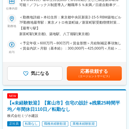
・ 働きやすい環境：完全週休2日制＆年間休日120日以上！
可能！／フレックス制度導入／離職率５％未満／日産自動車ディ
仕事内容
ーラーの案件7割を独占している創業60年超の優良企業】
▽同社は土地の斡旋から建物設計、建物設計・施工、サイン製
作・施工、アフターサービスまで一貫して請け負っています。直
＜勤務地詳細＞本社住所：東京都中央区新富2-15-5 RBM築地ビル
■業務内容：
近の売上は100億円以上であるため、扱う金額は大きく、建設経
7F勤務地最寄駅：東京メトロ有楽町線／新富町駅受動喫煙対策：
自動車ディーラーの新築・改修や電気自動車の充電スタンド設置
勤務地
理のキャリアを積むことが可能な他、少数精鋭の経理体制のた
屋内喫煙可能場所あり
【最寄り駅】
工事を主に行う当社にて、積算（見積り）業務及び工事協力会社
め、経理の専門性を伸ばすキャリアアップに加えて、「自分事」
新富町駅(東京都)、築地駅、八丁堀駅(東京都)
との調整業務を行っていただきます。
として事業運営の視点で業務を進めることが求められる役割にな
内勤が8割 外勤が2割となっており、
ります。
＜予定年収＞600万円～800万円＜賃金形態＞月給制補足事項無し
原則、本社内でのデスクワークです。他の社員がおりますので、
＜賃金内訳＞月額（基本給）：300,000円～425,000円＜月給＞
荷物の運搬などはサポートしてもらえます。
給与
■会社の特徴（取引先）
300,000円～425,000円＜昇給有無＞有＜残業手当＞有＜給与補足
同社の取引先は7割以上が日産自動車グループであり、かつ
＞年収はこれまでの経験を考慮して決定します。面接にてご相談
■組織構成
TOYOTA・ホンダを始めとした国内外のカーディーラーと取引が
下さい。賃金はあくまでも目安の金額であり、選考を通じて上下
全体人数 5名
あるので安定性は抜群です。自動車販売店は10～15年に1度は店
する可能性があります。月給(月額)は固定手当を含めた表記です。
応募依頼する
課長以下4名が在籍しており、40代～60代が幅広く活躍していま
気になる
舗を改装していく必要があります。同社の主要取引先である日産
（エージェントサービス）
す。中途入社者多数となっており、なじんでご活躍いただけま
自動車の販売店舗は圏域だけでも数十店舗あり、継続的に案件を
す。
受注することができるため経営環境は安定しています。
加えて、電気自動車のEV急速充電器設置で国内シェア50％以上を
■スキルアップについて：
誇り、新規事業においても売り上げを伸ばしています。
NEW
資格保有者からの直接指導により資格取得に必要なスキル習得も
【※未経験歓迎】【富山市】住宅の設計 ※残業25時間平
可能です。また、資格手当が発生し、給与に頑張りが反映されま
す。（例：1級建築施工管理技士：2万円）
均／年間休日110日／転勤なし
株式会社ミヅホ建設
■企業の魅力：
正社員
転勤なし
職種未経験歓迎
業種未経験歓迎
・ワンストップ対応で専門性を活かせる：物件選定から施工・メ