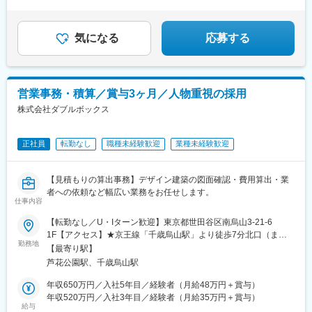
◆内勤中心の働き方で、無理なくキャリアを継続
長期的視点でキャリアを積み重ねることができます。
◆決算賞与直近15年以上継続支給中！
気になる
応募する
営業事務・積算／賞与3ヶ月／人物重視の採用
株式会社ダブルボックス
正社員
転勤なし
職種未経験歓迎
業種未経験歓迎
【見積もりの算出事務】デザイン建築の図面確認・費用算出・業
者への依頼など幅広い業務をお任せします。
仕事内容
【転勤なし／U・Iターン歓迎】東京都世田谷区南烏山3-21-6
1F【アクセス】★京王線「千歳烏山駅」より徒歩7分北口（また
勤務地
は東口の北側）を出て、まずは甲州街道（国道20号線）方面へ向
【最寄り駅】
かって烏山総合支所や商店街を北上します。烏山総合支所の東側
芦花公園駅、千歳烏山駅
の通りをさらに直進し、烏山交番の近く、旧甲州街道や甲州街道
の手前のエリア（南烏山3丁目交差点の南東側ブロック）にオフィ
年収650万円／入社5年目／経験者（月給48万円＋賞与）
スがあります。★京王線「芦花公園駅」より徒歩8分※受動喫煙防
年収520万円／入社3年目／経験者（月給35万円＋賞与）
給与
止策：屋内原則禁煙