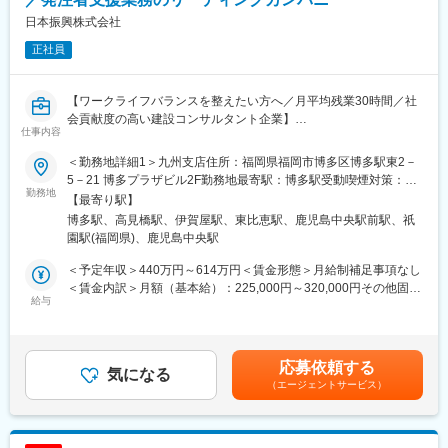
す。
日本振興株式会社
さらに資格合格後は手当として給与がアップします（最大6万円/
正社員
月）。
発注者支援業務にとって必要不可欠なスキルを習得できます。
【ワークライフバランスを整えたい方へ／月平均残業30時間／社
■当社で働く魅力：
会貢献度の高い建設コンサルタント企業】
（1）長期的に働ける環境
仕事内容
官公庁案件が中心のため業務量が安定しており、計画的に働ける
■日本振興について：
環境です。土日祝休み・平均残業月16時間以内と無理のない働き
＜勤務地詳細1＞九州支店住所：福岡県福岡市博多区博多駅東2－
（1）公共インフラ分野を牽引するリーディングカンパニー
方が可能で、現場も関東圏内が中心のため日帰り対応がほとんど
5－21 博多プラザビル2F勤務地最寄駅：博多駅受動喫煙対策：屋
官公庁向けインフラ事業において長年の実績と信頼を築き、業界
勤務地
です（※島しょ部案件を除く）。
内全面禁煙＜勤務地詳細2＞鹿児島住所：鹿児島県鹿児島市中央町
【最寄り駅】
を代表する存在として社会基盤を支えています。リーディングカ
2-2-16 受動喫煙対策：屋内全面禁煙＜勤務地詳細3＞佐賀住所：
博多駅、高見橋駅、伊賀屋駅、東比恵駅、鹿児島中央駅前駅、祇
ンパニーならではの大規模かつ社会的影響力の大きいプロジェク
（2）福利厚生が充実◎
佐賀県佐賀市蓮池町小松338-34 受動喫煙対策：屋内全面禁煙変更
園駅(福岡県)、鹿児島中央駅
トに携わることができます。
住宅手当として家賃の最大50％を補助しており、年齢制限はな
の範囲：会社の定める事業所
（2）豊富な実績に裏付けられた高い信頼性
く、賃貸・持家を問わず支給対象です。
＜予定年収＞440万円～614万円＜賃金形態＞月給制補足事項なし
全国規模で多数の公共案件を手がけてきた実績があり、安定した
また、家族手当のほか、産前産後・育児休業制度を完備し、育休
＜賃金内訳＞月額（基本給）：225,000円～320,000円その他固定
受注と継続的な成長を実現しています。
給与
復帰率は100％。介護休業の取得も可能で、ライフステージの変
手当/月：68,000円～85,000円＜月給＞293,000円～405,000円＜
化に合わせてキャリアを継続できる環境です。
昇給有無＞有＜残業手当＞有＜給与補足＞※想定年収はあくまでも
■職務内容：
目安の金額であり、選考を通じて変動する可能性があります。上
公共事業の発注者である官公庁を、技術的立場から支援する業務
■当社の特徴：
記月給・年収は残業代を含んだ金額です。■昇給：年1回（4月）■
応募依頼する
をお任せ致します。
気になる
当社は、事業計画から設計、発注者支援、工事監督、維持管理ま
賞与：年2回（7月・12月）※特別賞与：業績により支給（過去実
（エージェントサービス）
でを一貫して担う総合建設コンサルタントです。公共事業の上流
績年1回）賃金はあくまでも目安の金額であり、選考を通じて上下
■職務詳細：※ご経験に応じてお任せ致します。
から下流まで幅広く関われる点が特徴で、国や自治体案件を中心
する可能性があります。月給(月額)は固定手当を含めた表記です。
（1）資料作成・整理
に、発注者に近い立場で計画的に業務を進められます。
事業に関する各種資料（予算・調査・設計条件・工事発注資料
計画的かつ発注者に近い立場で技術力を発揮できます。近年は特