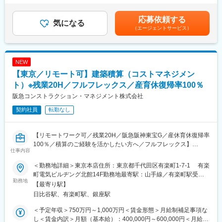
務の新しい展開を目指して職員が独自に取り組む自主研究も行っ
～750万円（入社18年目、係長）・45歳 800万円（入社23年
■仕事内容：
ています。
目、課長）賃金はあくまでも目安の金額であり、選考を通じて上
応募依頼する
第三者機関として公正中立の立場から、建築基準法に基づく建築
気になる
中途入社の社員も在籍しており、馴染みやすい環境です。職員数
下する可能性があります。月給(月額)は固定手当を含めた表記で
（エージェントサービス）
確認・検査などを行う当法人の建築確認検査課にて、各種審査業
が200名程度の規模だからこそ人（職員）を大切にする文化が根
す。
務をご担当いただきます。
付いており、離職率は低いです。
・就業時間も7時間15分と短く、大阪府内に事業所があるため遠
■具体的な業務内容：
方への転勤は無く安定した環境が整っています。定年は60才とな
NEW
・建築確認検査、住宅性能評価、省エネ適合性判定、適合証明(フ
っていますが、希望すれば65才までの再雇用（嘱託）が可能で
【東京／リモート可】建築積算（コストマネジメン
ラット35)他 の審査のうち、主に省エネ適判担当をお任せいたし
す。
ます。
ト）※残業20H／フルフレックス／産育休復帰率100％
・設計者から提出を受けた書類（図面）に基づく審査と現場での
阪急コンストラクション・マネジメント株式会社
検査も対象となります。
契約社員
転勤なし
・第三者機関として公平な目線で建築確認を行うことで、安心し
て利用できる建物づくりに貢献することができる仕事です。
【リモートワーク可／残業20H／阪急阪神東宝G／産休育休復帰率
■配属先について：
100％／積算のご経験を活かしたい方へ／フルフレックス】
建築確認検査課：17名（意匠グループ：５名）で構成されていま
仕事内容
す。
■業務概要：
＜勤務地詳細＞東京本店住所：東京都千代田区有楽町1-7-1 有楽
東京本店にて建築コストマネジメント担当をしていただきます。
■はたらき方：＜WLB整えたい方必見！＞
町電気ビルヂング北館14F勤務地最寄駅：山手線／有楽町駅受動
【業務詳細】
勤務地
休日120日／リモート勤務可／残業平均20～30時間／平均有給取
喫煙対策：屋内全面禁煙
【最寄り駅】
・積算業務のスペシャリストとして建築工事（新築、改修）に関
得14日と、ワークライフバランスが整えやすい環境です。
日比谷駅、有楽町駅、銀座駅
する積算、見積業務全般
（数量の拾い出しから概算コストの算出、スーパーゼネコン、専
■当法人の特徴：
＜予定年収＞750万円～1,000万円＜賃金形態＞月給制補足事項な
門業者との価格交渉まで）
・第三者機関として公正な立場で審査を行っており、利益追求が
し＜賃金内訳＞月額（基本給）：400,000円～600,000円＜月給＞