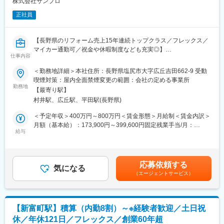
株式会社サンプロ
＊構造班：コンクリート造・鉄骨造・鉄骨鉄筋コンクリート造・
正社員
木構造等の構造体を対象にした積算業務
＊意匠班：建ぺい率や容積率を精査し、建物の外観・内装等を対
【長野県のリフォーム売上15年連続トップクラス／フレックス／
象にした積算業務
マイカー通勤可／祝金や休暇制度なども充実◎】
仕事内容
■入社後の流れ：
■業務内容：
入社後1か月は座学を中心に、基本的な知識や建築業界のことにつ
＜勤務地詳細＞本社住所：長野県塩尻市大字広丘吉田662-9 受動
長野県のリフォーム売上14年連続トップクラスの実績を持つ当社
いて学んでいただきます。
喫煙対策：屋内全面禁煙変更の範囲：会社の定める事業所
で、30～40坪ほどの新築・リフォーム工事における、積算業務全
勤務地
その後、OJTにて実際に小さな課題をこなしながら、少しずつ業
【最寄り駅】
般に携わります。
務を覚えていきます。習熟度に合わせた内容・ペースで指導をし
村井駅、広丘駅、平田駅(長野県)
ていくので着実にスキルを身につけることができます。
■業務詳細：
＜予定年収＞400万円～800万円＜賃金形態＞月給制＜賃金内訳＞
◇積算業務全般
■組織構成：
月額（基本給）：173,900円～399,600円固定残業手当/月：
注文住宅（新築）およびリフォーム案件の拾い出し、見積もり作
給与
東京／技術者は25名が在籍しています。
61,100円～140,400円（固定残業時間45時間54分/月）超過した時
成
間外労働の残業手当は追加支給＜月給＞235,000円～540,000円
◇協力会社との連携
■社風について：
（一律手当を含む）＜昇給有無＞有＜残業手当＞有＜給与補足＞■
パートナー企業様からの見積もり徴収、価格交渉、工法・仕様の
◇内勤のため、黙々と業務するイメージを持たれがちですが、実
賞与：年2回（4月／10月）■昇給：年1回賃金はあくまでも目安の
応募依頼する
コスト比較検討
気になる
際は社内コミュニケーションが活発に行われています。オフィス
金額であり、選考を通じて上下する可能性があります。月給(月額)
（エージェントサービス）
◇設計・営業部門との連携
ではラジオが掛かっておりBGMと共に作業できます◎
は固定手当を含めた表記です。
予算・コストに関する情報提供と改善提案
◇データ管理
◇資格取得でスキルアップを目指される方には、有給取得や残業
過去の実行予算データや資材価格のデータベース化・更新
時間を考慮するなど、臨機応変なサポート体制も整っています！
【新富町駅】積算（内勤8割）～※経験者歓迎／土日祝
◇原価管理サポート
休／年休121日／フレックス／創業60年超
実行予算管理、工事部門への展開サポート
■当社について：