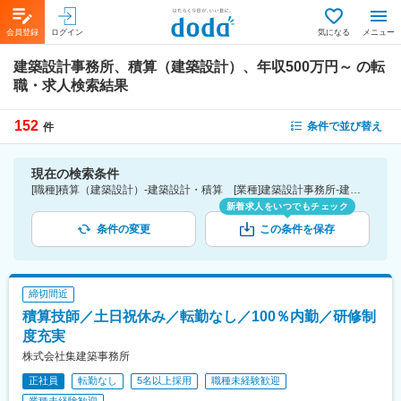
会員登録
ログイン
気になる
メニュー
建築設計事務所、積算（建築設計）、年収500万円～
の転
職・求人検索結果
152
条件で並び替え
件
現在の検索条件
[職種]積算（建築設計）-建築設計・積算 [業種]建築設計事務所-建設・プラント・不動産業界 [年収]500万円～
新着求人をいつでもチェック
条件の変更
この条件を保存
締切間近
積算技師／土日祝休み／転勤なし／100％内勤／研修制
度充実
株式会社集建築事務所
正社員
転勤なし
5名以上採用
職種未経験歓迎