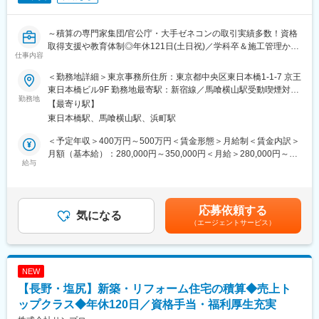
■キャリアパス：
～積算の専門家集団/官公庁・大手ゼネコンの取引実績多数！資格
まずはメンバーとしてご活躍いただき、将来的にはリーダーポジ
取得支援や教育体制◎年休121日(土日祝)／学科卒＆施工管理から
ション任せられるような方にご入社いただきたいです。
仕事内容
のキャリアチェンジなど歓迎！～
■当社の魅力：
＜勤務地詳細＞東京事務所住所：東京都中央区東日本橋1-1-7 京王
■業務概要：
当社が担当する案件は、全て親会社であるフリーダムアーキテク
東日本橋ビル9F 勤務地最寄駅：新宿線／馬喰横山駅受動喫煙対
建築物の設計図面をもとに、建築物の建設に必要な部材の数量、
勤務地
ツが営業を行ったお客様から預かった案件です。その為、見積り
策：屋内喫煙可能場所あり変更の範囲：無
【最寄り駅】
仕様などを算定し、建築物の工事費を算出する業務をお任せ致し
の成約率が非常に高い事が特徴です。また、積算業務に関する責
東日本橋駅、馬喰横山駅、浜町駅
ます。
任・裁量は一任する為、これまでのご経験を存分に発揮して頂け
ます。
＜予定年収＞400万円～500万円＜賃金形態＞月給制＜賃金内訳＞
■業務詳細：
月額（基本給）：280,000円～350,000円＜月給＞280,000円～
【取引先】大手ゼネコン・官公庁・設計事務所
給与
■親会社（ＦＲＥＥＤＯＭ株式会社）について：
350,000円＜昇給有無＞有＜残業手当＞有賃金はあくまでも目安
【対象物】庁舎・学校・ビル・商業施設・倉庫・マンション な
FREEDOM株式会社は、累計設計棟数4000棟を超える、日本最大
の金額であり、選考を通じて上下する可能性があります。月給(月
ど
級の注文住宅設計事務所です。メディアにも多く取り上げられて
額)は固定手当を含めた表記です。
【工期】2週間～1年程
おり、2020年はコロナ渦中ながら業績の昨対比を超えておりま
応募依頼する
【担当件数】4～5件
気になる
す。
（エージェントサービス）
【ソフト】ヘリオス
【チーム制】1物件あたり5～6名でチームを組んで業務分担をし
変更の範囲：会社の定める業務
ます
NEW
■はたらく環境について：
【長野・塩尻】新築・リフォーム住宅の積算◆売上ト
建物の【構造班】と【意匠班】のチームに分かれて業務を分担し
ています。※希望や社内の人員を考慮し決定。
ップクラス◆年休120日／資格手当・福利厚生充実