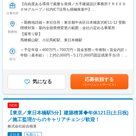
【自由度ある環境で裁量を発揮／大手建築設計事務所ＦＲＥＥＤ
景が変わる。環境を整え街をつくる技術は人を笑顔し、街を豊か
ＯＭグループ／社内ICT活用も積極推進中】
にします。あなたの経験、実績、技術をさらに深めながら私たち
仕事内容
とともにたくさんの「カタチ」を残していきませんか？
■職務内容：
＜勤務地詳細＞本社住所：東京都中央区日本橋富沢町11-12 受動
弊社にて注文住宅の積算業務の責任者をお任せします。
年間完工実績例
喫煙対策：屋内全面禁煙変更の範囲：会社の定める事業所
積算業務～施工現場の実行予算管理までご担当頂きます。
勤務地
◆2024.5月期 民間元請 90％
【最寄り駅】
最初に任せる業務といたしましては見積作成などから行っていた
・広島 THE RYWA TRINITY TOWN 商業棟新築工事
馬喰横山駅、小伝馬町駅、東日本橋駅
だき、スキルに応じて徐々に業務の幅を広げていただきます。
・ミラージュパレスマンション新築工事
・ドラッグストアモリ防府新田店新築工事 など
＜予定年収＞400万円～700万円＜賃金形態＞年俸制＜賃金内訳＞
【業務詳細】
その他 補修改修・改装 小口工事等
年額（基本給）：2,952,000円～5,172,000円固定残業手当/月：
・設計図や仕様書から建設工事費の見積りの算出
給与
88,000円～153,000円（固定残業時間45時間0分/月）超過した時
・施工現場の実行予算管理
◆2025.5月期 民間元請 99％
間外労働の残業手当は追加支給＜月額＞334,000円～584,000円
・エブリイ円山店新築工事（スーパーマーケット）
（12分割）（一律手当を含む）＜昇給有無＞有＜残業手当＞有＜
※月の案件数としては、契約前案件が10案件、契約案件が2、3案
・ザグザグ円山店新築工事（ドラッグストア）
給与補足＞■前職給与・能力などを考慮し決定■昇給：年1回（4月
応募依頼する
件を見込んでいます。
気になる
・ププレひまわり坪生店新築工事（ドラッグストア）
※評価を元に昇給賃金はあくまでも目安の金額であり、選考を通じ
（エージェントサービス）
※基本的にマネジメント業務は発生しません。経験・能力を存分に
・マクドナルド広島向洋店新築工事 など
て上下する可能性があります。月給(月額)は固定手当を含めた表記
活かし、積算業務に集中していただくことができます。
その他 外装 改装、小口工事等
です。
■働き方：
変更の範囲：会社の定める業務
NEW
・リモートワーク併用により、集中業務と対面調整を柔軟に切り
【東京／東日本橋駅5分】建築積算◆年休121日(土日祝)
替え可能
・残業月20時間程度で、日々の業務負荷を抑えながら専門性を継
／施工監理からのキャリアチェンジ歓迎！
続的に高めやすい
株式会社綜合積算
・勤務場所の自由度により、自身の生産性が高い環境で業務設計
正社員
転勤なし
が可能