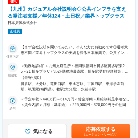
NEW
等）の作成・取りまとめ支援
に災害復旧やインフラの維持管理に力を注いでいます。創業のき
【九州】カジュアル会社説明会◇公共インフラを支え
（2）積算支援
っかけとなった災害復旧・復興には、特別な想いがある会社で
工事予定価格算出のため、現地調査、図面・数量確認、積算資料
る発注者支援／年休124・土日祝／業界トップクラス
す。。
作成、システム入力等を支援
日本振興株式会社
（3）工事監督支援
変更の範囲：会社の定める業務
正社員
工事図面・施工状況の確認、関係機関との調整資料作成、段階確
認、変更対応、完了検査立会等の支援
【まず会社説明を聞いてみたい。そんな方にお勧めです◎選考意
＼働き方について／
志不問／業界トップクラスの実績を誇る日本振興で、公共インフ
（１） 官公庁案件中心だからこその「安定した働き方」
仕事内容
ラを支える専門職へ】
・土日祝休み、残業月平均30時間
・急な方針転換や過度な納期逼迫が起きにくい
＜勤務地詳細1＞九州支店住所：福岡県福岡市博多区博多駅東2－
☆日本振興の会社や事業内容、実際の働き方・職場の雰囲気につ
・長期スパンのプロジェクトが多く、先を見通した働き方が可能
5－21 博多プラザビル2F勤務地最寄駅：博多駅受動喫煙対策：屋
いてざっくばらんに説明します☆
勤務地
・景気変動の影響を受けにくく、安定した就業環境
内全面禁煙＜勤務地詳細2＞大分事業所住所：大分県大分市金池町
【最寄り駅】
方法：オンライン（Zoom等）／対面 ※希望考慮
（２）ワークライフバランスを意識した就業環境
４丁目９－２１ 受動喫煙対策：屋内全面禁煙＜勤務地詳細3＞熊
博多駅、大分駅、竜田口駅、東比恵駅、古国府駅、東海学園前
・公共性の高い仕事でありながら、「無理のない働き方を重視す
本事業所住所：熊本県熊本市東区西原1-12-11 受動喫煙対策：屋
駅、祇園駅(福岡県)、牧駅(大分県)、水前寺駅
◇こんな方におすすめです◇
る社風」
内全面禁煙変更の範囲：会社の定める事業所
・日本振興に少しでも興味がある方
・業務過多にならないよう、組織的に業務を分担
＜予定年収＞440万円～614万円＜賃金形態＞月給制補足事項なし
・建設／インフラ／技術系の仕事に関心がある方
・長時間労働を前提としない案件設計
＜賃金内訳＞月額（基本給）：225,000円～320,000円その他固定
・自分の経験が活かせるか知りたい方
給与
・プライベートとの両立を意識した働き方が可能
手当/月：68,000円～85,000円＜月給＞293,000円～405,000円＜
・面接ではなく、まずは話を聞いてみたい方
昇給有無＞有＜残業手当＞有＜給与補足＞※想定年収はあくまでも
■社風/文化について
目安の金額であり、選考を通じて変動する可能性があります。上
■日本振興について：
技術者一人ひとりの専門性を尊重し、長期的な育成を重視。中途
記月給・年収は残業代を含んだ金額です。■昇給：年1回（4月）■
応募依頼する
・公共インフラ分野で業界トップクラスの実績
気になる
入社者も多く、施工管理経験者が多数活躍しています。
賞与：年2回（7月・12月）※特別賞与：業績により支給（過去実
（エージェントサービス）
日本振興は、官公庁と直接関わりながら公共インフラを支えてき
績年1回）賃金はあくまでも目安の金額であり、選考を通じて上下