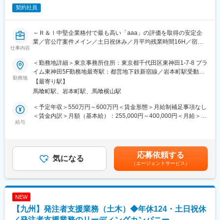
契約社員
変更の範囲：会社の定める業務
～Ｒ＆Ｉ中堅企業格付で最も高い「aaa」の評価を取得の安定企
業／官公庁案件メイン／土日祝休み／月平均残業時間16H／宿泊
仕事内容
を伴う出張ほぼ無～
＜勤務地詳細＞東京事務所住所：東京都千代田区東神田1-7-8 プラ
■業務内容：
イム東神田5F勤務地最寄駅：都営地下鉄新宿線／岩本町駅受動喫
国土交通省などの積算技術業務をご担当いただきます。地域の開
勤務地
煙対策：敷地内全面禁煙変更の範囲：会社の定める事業所
【最寄り駅】
発や整備に携わる仕事ができます(インフラ整備、災害復旧)。
馬喰町駅、岩本町駅、馬喰横山駅
・国土交通省など官公庁案件における積算技術業務
・施工計画・工程・工事費算出に関する各種資料作成
＜予定年収＞550万円～600万円＜賃金形態＞月給制補足事項なし
・図面・数量計算書の照査業務
＜賃金内訳＞月額（基本給）：255,000円～400,000円＜月給＞
・工事発注および変更対応に伴う資料作成・現地調査
給与
255,000円～400,000円＜昇給有無＞有＜残業手当＞有＜給与補足
・CAD・PowerPointを用いた資料作成、発注者との打合せ
＞※想定年収はあくまでも目安の金額であり、選考を通じて変動す
る可能性があります。上記年収は残業代を含んだ金額です。■昇
■一日の仕事の流れ（例）：
給：年1回（4月）■賞与：年2回（7月・12月）※特別賞与：業績に
応募依頼する
＜午前＞出社、メールチェック、発注者との打合せ確認、作業内
気になる
より支給（昨年度実績は年1回）賃金はあくまでも目安の金額であ
（エージェントサービス）
容確認、積算資料作成、数量計算書作成
り、選考を通じて上下する可能性があります。月給(月額)は固定手
＜午後＞現場確認、現場と設計の相違点整理、発注者と打合せ、
当を含めた表記です。
積算入力データ整理、予定確認、報告書作成
・内業：9割、外業1割
NEW
【九州】発注者支援業務（土木）◆年休124・土日祝休
■キャリアプラン：
技術士、ＲＣＣＭの取得ができ、必要な費用の一部を補助しま
／発注者支援業務のリーディングカンパニー