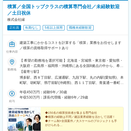
積算／全国トップクラスの積算専門会社／未経験歓迎
／土日祝休
株式会社縁
正社員
転勤なし
5名以上採用
職種未経験歓迎
建築工事にかかるコストを計算する「積算」業務をお任せします
／積算の資格取得サポートあり
仕事内容
【 希望の勤務地を選択可能 】北海道・宮城県・東京都・愛知県・
大阪府・広島県・福岡県・沖縄県にある全国8拠点の中から、希望
勤務地
の勤務地を選択【本社／福岡事務所】福岡県福岡市博多区博多駅
【最寄り駅】
前2-10-19各線「博多」駅～徒歩5分【札幌事務所】北海道札幌市
博多駅、西８丁目駅、広瀬通駅、九段下駅、丸の内駅(愛知県)、本
中央区大通西7-2-2市営地下鉄「大通」駅～徒歩5分【仙台事務
町駅、胡町駅、県庁前駅(沖縄県)、西１１丁目駅、青葉通一番町
所】宮城県仙台市青葉区中央2-9-16地下鉄「広瀬通」駅～徒歩4分
駅、神保町駅、伏見駅(愛知県)、堺筋本町駅、八丁堀駅(広島県)、
【東京事務所】東京都千代田区神田神保町3-3各線「神保町」駅～
年収450万円：経験6年／30歳
美栄橋駅、中央区役所前駅、あおば通駅、竹橋駅、銀山町駅、旭
徒歩2分【名古屋事務所】愛知県名古屋市中区錦2-2-22市営地下鉄
年収530万円：課長代理職・経験6年／29歳
橋駅
給与
「伏見」駅～徒歩6分【大阪事務所】大阪府大阪市中央区安土町3-
4-5大阪メトロ各線「本町」駅～徒歩4分【広島事務所】広島県広
島市中区胡町4-21広島電鉄「胡町」駅～徒歩1分【沖縄事務所】沖
◆150名の積算技術者が集まる専門会社
◆積算の経験は不問／建設業界経験を活かして活躍！
縄県那覇市久茂地3-21-1モノレール「県庁前」駅～徒歩2分※受動
◆チーム制×全国案件／大スケールのプロジェクトも手
喫煙対策：オフィス内禁煙【基本転勤はありません！】8つの拠点
がけられる
ごとの勤務で、転勤はありません。好きな街に長く住みながら、
◆土日祝休み