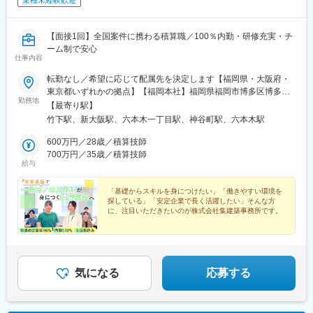
業種未経験歓迎
【面接1回】全国案件に携わる積算職／100％内勤・研修充実・チ
ーム制で安心
仕事内容
転勤なし／希望に応じて配属先を決定します【福岡県・大阪府・
東京都いずれかの拠点】【福岡本社】福岡県福岡市博多区博多駅
勤務地
南6-7-1 集プロジェクトビル※西鉄バス「山王1丁目」徒歩3分【大
【最寄り駅】
阪事務所】大阪府大阪市淀川区西中島6-1-1 新大阪プライムタワー
竹下駅、新大阪駅、六本木一丁目駅、神谷町駅、六本木駅
15F※JR・地下鉄御堂筋線「新大阪」駅より徒歩8分※2022年9月に
フロアを増床。採用を強化しています【東京事務所】東京都港区
600万円／28歳／積算技師
六本木1-8-7 MFPR六本木麻布台ビル7F ※地下鉄南北線「六本木
700万円／35歳／積算技師
給与
1丁目」駅より徒歩2分※2023年5月にフロア増床。こちらも採用強
化中【受動喫煙対策】敷地内に喫煙可能場所あり＜拠点間の異動
もOK＞当社では、福岡本社・大阪事務所・東京事務所の各拠点に
「基礎からスキルを身につけたい」「働きやすい環境を
探している」「安定企業で長く活躍したい」そんな方
て全国の積算案件に対応しています。そのため、希望があればラ
に、注目いただきたいのが株式会社集建築事務所です。
イフスタイルの変化に応じて、「福岡で入社後に大阪へ」「東京
で入社後に福岡へ」など拠点間の異動も可能です。いずれの拠点
設立45年以上の安定基盤のもと、専門スキルを身につけ
ながら、積算のプロフェッショナルを目指せます。
も都市部に位置しており、通勤の利便性も良好。将来のライフプ
ランに合わせながら、長くキャリアを築けます。
気になる
応募する