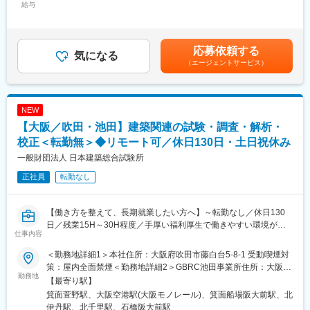
・工事費の査定業務として新規顧客の査定及び継続顧客の査定
給与
事業の目的ではないため、ノルマなど競争はなく、むしろ正確に
400,000円～600,000円＜昇給有無＞有＜残業手当＞有＜給与補足
・施工者選定業務（発注支援業務）において、施工各社からの見
仕事を進める事が求められます。
＞※年収は年齢・経験・能力等を考慮の上、同社規定により決定し
積書比較及び詳細分析を行い報告書として取りまとめる業務
・また、法人の各種事業に関連のある研究テーマを探り上げ、業
ます。■給与改定：年1回■賞与：年2回（7月・12月）賃金はあく
・維持保全計画策定といった長期修繕計画策定業務
務の新しい展開を目指して職員が独自に取り組む自主研究も行っ
までも目安の金額であり、選考を通じて上下する可能性がありま
応募依頼する
■携わるプロジェクト
気になる
ています。
す。月給(月額)は固定手当を含めた表記です。
（エージェントサービス）
・豊富なプロジェクトに携わることができます。例として、百貨
中途入社の社員も在籍しており、馴染みやすい環境です。職員数
店、駅ビル、マンション、ホテル、劇場などがあり、中には街の
が200名程度の規模だからこそ人（職員）を大切にする文化が根
ランドマークとなる商業ビルなどもあります。スケールの大きな
付いており、離職率は低いです。
仕事に関わることで成長できる環境です。
・就業時間も7時間15分と短く、大阪府内に事業所があるため遠
NEW
■実績：
方への転勤は無く安定した環境が整っています。定年は60才とな
【大阪／吹田・池田】建築関連の試験・調査・解析・
三井住友銀行 本店ビルディング、江ノ島電鉄 鎌倉駅、阪急西宮ガ
っていますが、希望すれば65才までの再雇用（嘱託）が可能で
ーデンズなど
校正＜転勤無＞◆リモート可／休日130日・土日祝休み
す。
※東京本店ではHPからの問い合わせ、金融機関からのご紹介が多
一般財団法人 日本建築総合試験所
く、グループ会社以外からの民間案件が多数です。
正社員
転勤なし
■組織構成：
コストマネジメント担当は東京本店に5名ほど在籍しており、50
代～70代と幅広い年齢層の方で構成をされております。
【働き方を整えて、長期就業したい方へ】～転勤なし／休日130
働きやすい環境のため、当社に長期就業している方も多いのも特
日／残業15H～30H程度／手厚い福利厚生で働きやすい環境が整
徴です。
仕事内容
備～
■働き方：
当法人は、1964年に設立された一般財団法人で、公正中立な第三
フルフレックス・リモートワーク可（在席6ヵ月経過以降）・年休
＜勤務地詳細1＞本社住所：大阪府吹田市藤白台5-8-1 受動喫煙対
者機関として高品質で信頼性のある試験・研究、評価、審査、認
124日・残業20H・土日祝休みや産休育休復帰率100％など働きや
策：屋内全面禁煙＜勤務地詳細2＞GBRC池田事業所住所：大阪府
証等を行い社会に貢献しています。
勤務地
すい環境が整っております。
池田市豊島南二丁目204番地 受動喫煙対策：屋内全面禁煙
【最寄り駅】
吹田本部では、国際基準に基づいた品質システムを構築し、品質
■弊社の特徴：
箕面萱野駅、大阪空港駅(大阪モノレール)、箕面船場阪大前駅、北
方針にのっとった試験業務を実施しています。試験分野において
◇創業してから25年ほどで、CM業界のリーディングカンパニー
伊丹駅、北千里駅、石橋阪大前駅