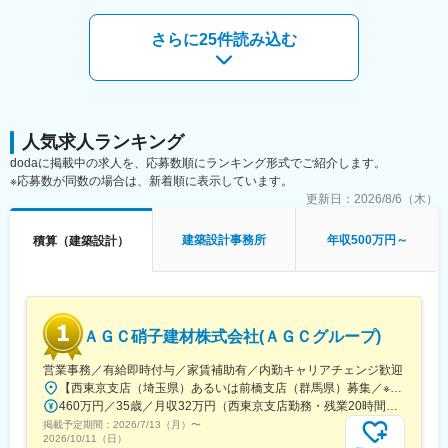
性があります。月給(月額)は固定手当を含めた表記です。
受注元は国土交通省や農林水産省、自治体等の官公庁が主とな
り、補修・改修の割合が6割程となります。広島支店の管轄は中国
さらに25件読み込む
5県+四国4県になります。また、基本的には発注者の事業所での
就業となりますが、ご自宅から通える現場のアサインやご家庭の
事情等も考慮し、無理な出張は基本発生しません。
■働き方について：
官公庁からの依頼がメインの為、土日祝はお休み、平均残業時間
人気求人ランキング
も16.3時間（2023.4時点）と無理なく働けます。その他住宅手当
dodaに掲載中の求人を、応募数順にランキング形式でご紹介します。
や家族手当等、福利厚生が充実しており、長く働ける環境を整え
※応募数が同数の場合は、新着順に表示しています。
ています。
更新日：
2026/8/6（木）
■組織構成：中途入社が6割程度となっており、元ゼネコンや元施
建築設計事務所
年収500万円～
積算（建築設計）
工管理の経験者が多いです。
■当社の取組み：
広島県呉市で発生した平成30年西日本豪雨災害へボランティアに
参加するなど、社会貢献活動を行っています。また、過去には阪
ＡＧＣ硝子建材株式会社(ＡＧＣグループ)
神・淡路大震災や東日本大震災などの災害にも携わった実績がご
ざいます。社会インフラに携わられるのがやりがいに繋がりま
営業事務／有給即時付与／家賃補助有／内勤キャリアチェンジ歓迎
す。
【西東京支店（埼玉県）あるいは前橋支店（群馬県）募集／※ご希望の勤務地をお選びいただけます。】＜西東京支店＞埼玉県朝霞市三原5-1-11＜前橋支店＞群馬県前橋市元総社町46-2
460万円／35歳／月収32万円（西東京支店勤務・残業20時間の例） 330万円／25歳／月収23万円（前橋支店勤務・残業10時間の例）
変更の範囲：会社の定める業務
掲載予定期間：
2026/7/13（月）
〜
2026/10/11（日）