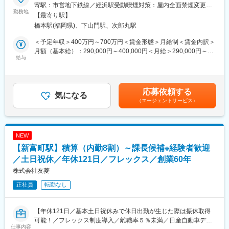
公共工事の施工に伴う用地取得等に際して必要となる、土地・建
寄駅：市営地下鉄線／姪浜駅受動喫煙対策：屋内全面禁煙変更の
物及び工作物等の調査・算定業務、また補償説明業務をお任せし
勤務地
範囲：会社の定める事業所
【最寄り駅】
ます。
橋本駅(福岡県)、下山門駅、次郎丸駅
※経験や資格・実績に応じて、はじめは担当技術者としてご活躍頂
きます。
＜予定年収＞400万円～700万円＜賃金形態＞月給制＜賃金内訳＞
月額（基本給）：290,000円～400,000円＜月給＞290,000円～
■具体的な業務内容：
給与
400,000円＜昇給有無＞有＜残業手当＞有＜給与補足＞※経験・年
建物の補償業務をメインとしてお任せします。案件は九州全域に
齢等考慮し、当社規定により優遇致します。■昇給：年1回（7
及びますが、業務の2/3は内勤です。入社後はOJTを通し、先輩が
月）■賞与：年２回（12月，6月）+決算賞与（業績による）賃金
手厚くサポートしますのでご安心ください。
はあくまでも目安の金額であり、選考を通じて上下する可能性が
応募依頼する
気になる
あります。月給(月額)は固定手当を含めた表記です。
（エージェントサービス）
■配属先情報：
補償コンサルタント：11名在籍
30代～50代におよぶ幅広い世代が在籍しています。
NEW
■資格支援について：
【新富町駅】積算（内勤8割）～課長候補※経験者歓迎
資格取得サポートが充実しています。補償業務管理士の資格を目
指す方には、外部セミナー参加費用を会社が負担する形でサポー
／土日祝休／年休121日／フレックス／創業60年
ト。取得後も祝い金等、制度が整っており、挑戦しやすい環境で
株式会社友菱
す。
正社員
転勤なし
■当社について：
東亜建設技術は、1954年に測量業をメインとして設立されて以来
【年休121日／基本土日祝休みで休日出勤が生じた際は振休取得
60余年にわたり、専門的な知識と高度な技術で日本経済の発展と
可能！／フレックス制度導入／離職率５％未満／日産自動車ディ
ともに九州一円を基盤とする総合建設コンサルタント会社とし
仕事内容