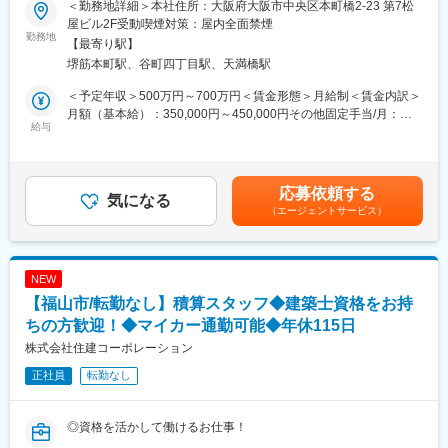
ております。
＜勤務地詳細＞本社住所：大阪府大阪市中央区本町橋2-23 第7松
■当社について：
当社では「地域の為に豊かな環境をつくる」を企業理念とし、建
屋ビル2F受動喫煙対策：屋内全面禁煙
当社は、建築図面技術に特化した事業を展開し、設計から施工ま
勤務地
設業を通して社会に貢献をし続けております。
【最寄り駅】
で一貫して対応できる体制を整え、お客様の期待と信頼に応える
堺筋本町駅、谷町四丁目駅、天満橋駅
ことを常に追求しています。現在、顧客からの受注が増加してお
り、さらなる体制強化のため増員募集を行っています。安定した
＜予定年収＞500万円～700万円＜賃金形態＞月給制＜賃金内訳＞
案件と長年の実績を背景に、専門性を活かして成長できる環境で
月額（基本給）：350,000円～450,000円その他固定手当/月：
す。
給与
50,000円～70,000円＜月給＞400,000円～520,000円＜昇給有無
＞有＜残業手当＞有＜給与補足＞※経験やスキルを考慮して決定し
■業務詳細：
ます。■昇給：あり（前年度実績1月あたり3,000円～10,000円）■
・対象物：オフィスビル・集合住宅・病院・工場
その他固定手当：技術手当賃金はあくまでも目安の金額であり、
応募依頼する
・内容：新築工事に必要な建築施工図(躯体図・平面詳細図など)
気になる
選考を通じて上下する可能性があります。月給(月額)は固定手当を
（エージェントサービス）
・ソフト：AutoCAD
含めた表記です。
・エリア：大阪・兵庫・京都(お住いの場所や希望を考慮し決定)
・業務：施工図のチェック、修正、お打ち合わせ など
NEW
■このポジションの魅力：
【福山市/転勤なし】積算スタッフ◆建築士資格をお持
（１）多彩なスキルが身に付く
9割以上が新築工事で、ゼロから図面を作り込んでいく面白さがあ
ちの方歓迎！◆マイカー通勤可能◆年休115日
ります。なかには関西のランドマーク的存在である施設に携わる
株式会社住建コーポレーション
案件もあります。
正社員
転勤なし
（２）自由自在なキャリア
希望すれば意匠設計と建築施工図の両方に携わることが可能で
◎資格を活かして働けるお仕事！
す。これは大手ではないからこそできることで、さまざまなこと