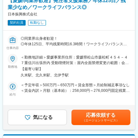
【愛媛/同業界歓迎】発注者支援業務／年休125日／残
り、補修・改修の割合が6割程となります。広島支店の管轄は中国
業少なめ／ワークライフバランス◎
5県+四国4県になります。また、基本的には発注者の事業所での
就業となりますが、ご自宅から通える現場のアサインやご家庭の
日本振興株式会社
事情等も考慮し、無理な出張は基本発生しません。
契約社員
転勤なし
■働き方について：
官公庁からの依頼がメインの為、土日祝はお休み、平均残業時間
◎同業界出身者歓迎！
も16.3時間（2023.4時点）と無理なく働けます。その他住宅手当
◎年休125日、平均残業時間16.3時間！ワークライフバランスが
や家族手当等、福利厚生が充実しており、長く働ける環境を整え
仕事内容
取れます！
ています。
◎業績伸長！財務面では実質無借金化を達成した安定企業！
＜勤務地詳細＞愛媛事業所住所：愛媛県松山市森松町４５４－４
７重信川出張所内 受動喫煙対策：屋内全面禁煙変更の範囲：会社
■組織構成：中途入社が6割程度となっており、元ゼネコンや元施
■業務内容：
勤務地
の定める事業所
工管理の経験者が多いです。
【最寄り駅】
工事発注者となる国や官公庁、自治体などが手掛ける公共事業に
久米駅、北久米駅、北伊予駅
おいて工事施工者との間に立ち、業務のサポートを行います。
■当社の取組み：
※発注者支援業務とは：公共工事の発注に伴って発生する業務にお
＜予定年収＞500万円～650万円＜賃金形態＞月給制補足事項なし
広島県呉市で発生した平成30年西日本豪雨災害へボランティアに
いて発注者の支援及び行政事務補助を行う業務です。
＜賃金内訳＞月額（基本給）：258,000円～276,000円固定残業手
参加するなど、社会貢献活動を行っています。また、過去には阪
給与
当/月：68,040円（固定残業時間30時間0分/月～30時間0分/月）超
神・淡路大震災や東日本大震災などの災害にも携わった実績がご
■業務詳細：
過した時間外労働の残業手当は追加支給＜月給＞326,040円～
ざいます。社会インフラに携わられるのがやりがいに繋がりま
・工事監督支援業務 …工事図面照査、施工状況確認など
344,040円（一律手当を含む）＜昇給有無＞有＜残業手当＞有＜
す。
・積算技術業務 …設計図面照査、設計数量確認、積算資料作成な
給与補足＞※想定年収はあくまでも目安の金額であり、選考を通じ
応募依頼する
ど
気になる
て変動する可能性があります。上記月給・年収は残業代を含んだ
変更の範囲：会社の定める業務
（エージェントサービス）
・資料作成・整理業務…予算資料、調査資料、工事発注資料の作
金額です。■昇給：年1回（4月）■賞与：年収に含む(月給に分散)
成など
賃金はあくまでも目安の金額であり、選考を通じて上下する可能
性があります。月給(月額)は固定手当を含めた表記です。