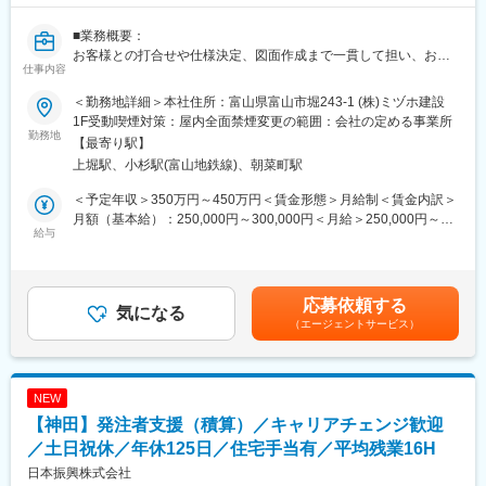
ンテナンスまでトータルに携われる！
・ 大手企業との取引多数：安定した経営基盤のもと成長できる！
■業務概要：
・ 働きやすい環境：完全週休2日制＆年間休日120日以上！
お客様との打合せや仕様決定、図面作成まで一貫して担い、お客
仕事内容
様の希望を設計図に落とし込むことがミッションです。具体的に
▽同社は土地の斡旋から建物設計、建物設計・施工、サイン製
は次のような仕事をご担当いただきます。
作・施工、アフターサービスまで一貫して請け負っています。直
＜勤務地詳細＞本社住所：富山県富山市堀243-1 (株)ミヅホ建設
・建築設計
近の売上は100億円以上であるため、扱う金額は大きく、建設経
1F受動喫煙対策：屋内全面禁煙変更の範囲：会社の定める事業所
・インテリアコーディネート業務
勤務地
理のキャリアを積むことが可能な他、少数精鋭の経理体制のた
【最寄り駅】
・見積業務 等
め、経理の専門性を伸ばすキャリアアップに加えて、「自分事」
上堀駅、小杉駅(富山地鉄線)、朝菜町駅
として事業運営の視点で業務を進めることが求められる役割にな
お客様との打ち合わせは基本的に自社で営業と合同で進めます。
ります。
＜予定年収＞350万円～450万円＜賃金形態＞月給制＜賃金内訳＞
月額（基本給）：250,000円～300,000円＜月給＞250,000円～
■組織構成：
給与
■会社の特徴（取引先）
300,000円＜昇給有無＞有＜残業手当＞有＜給与補足＞■賞与：有
2名の社員が設計を担当しています。一人は30代、もう1名は50代
同社の取引先は7割以上が日産自動車グループであり、かつ
（年2回支給／昨年度実績は月給2か月分）■時間外手当：実労働
です。
TOYOTA・ホンダを始めとした国内外のカーディーラーと取引が
との連動支給／月平均25時間賃金はあくまでも目安の金額であ
あるので安定性は抜群です。自動車販売店は10～15年に1度は店
り、選考を通じて上下する可能性があります。月給(月額)は固定手
応募依頼する
■教育制度：
気になる
舗を改装していく必要があります。同社の主要取引先である日産
当を含めた表記です。
（エージェントサービス）
入社後、OJT期間を設け、先輩社員のもとで実際の業務を行いな
自動車の販売店舗は圏域だけでも数十店舗あり、継続的に案件を
がら、仕事の流れを覚えていただきます。
受注することができるため経営環境は安定しています。
加えて、電気自動車のEV急速充電器設置で国内シェア50％以上を
■働き方：
誇り、新規事業においても売り上げを伸ばしています。
NEW
・時間外労働：月平均25時間
【神田】発注者支援（積算）／キャリアチェンジ歓迎
・年間休日：110日
・週休：日祝休みです。土曜日の出勤は会社カレンダーに準じ、
／土日祝休／年休125日／住宅手当有／平均残業16H
勤務日と休日を設定しています。
日本振興株式会社