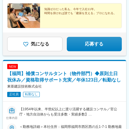
知識ゼロだった私も、今年で入社11年。
時間を掛ければ誰でも「建築を支える」プロになれる。
気になる
応募する
NEW
【福岡】補償コンサルタント（物件部門）◆原則土日
祝休み／資格取得サポート充実／年休123日／転勤なし
東亜建設技術株式会社
正社員
転勤なし
【1954年以来、半世紀以上に渡り活躍する建設コンサル／官公
庁・地方自治体からも受注多数・実績多数】
仕事内容
■ポジション概要：
＜勤務地詳細＞本社住所：福岡県福岡市西区西の丘1-7-1 勤務地最