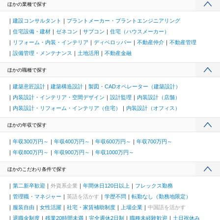
ほかの業種で探す
建設コンサルタント
プラントメーカー・プラントエンジニアリング
住宅設備・建材
ゼネコン
サブコン
住宅（ハウスメーカー）
リフォーム・内装・インテリア
ディベロッパー
不動産仲介
不動産管理
設備管理・メンテナンス
土地活用
不動産金融
ほかの職種で探す
建築意匠設計
建築構造設計
製図・CADオペレーター（建築設計）
内装設計・インテリア・空間デザイン
設計監理
内装設計（店舗）
内装設計・リフォーム・インテリア（住宅）
内装設計（オフィス）
ほかの年収で探す
年収300万円～
年収400万円～
年収600万円～
年収700万円～
年収800万円～
年収900万円～
年収1000万円～
ほかのこだわり条件で探す
第二新卒歓迎
外資系企業
年間休日120日以上
フレックス勤務
管理職・マネジャー
英語を活かす
学歴不問
転勤なし（勤務地限定）
服装自由
女性活躍
社宅・家賃補助制度
上場企業
中国語を活かす
退職金制度
残業20時間未満
完全週休2日制
職種未経験歓迎
土日祝休み