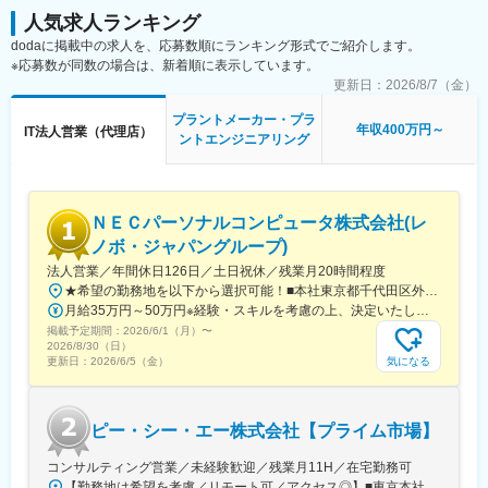
分析など、ITツールを活用した業務が中心です。新規事業領域の
展開し、省力化・自動化・脱炭素化・AI活用など、多様化する現
人気求人ランキング
拡大やグループ連携強化に伴う多様な営業活動も担い、必要に応
場のニーズに応えています。
dodaに掲載中の求人を、応募数順にランキング形式でご紹介します。
じて出張業務も発生します。
※応募数が同数の場合は、新着順に表示しています。
・扱うサービス：通信インフラ、ネットワーク構築、ICTシステム
変更の範囲：会社の定める業務
導入、オフィス内装関連の提案など多岐にわたります。
更新日：
2026/8/7（金）
プラントメーカー・プラ
■組織構成
年収400万円～
IT法人営業（代理店）
ントエンジニアリング
事業開発本部ビジネス営業部は35名体制で、営業メンバーは協力
しながらチームで成果を目指しています。
■業務の魅力
ＮＥＣパーソナルコンピュータ株式会社(レ
中央省庁や上場企業など大規模案件に関わる機会が豊富で、通信
業界の最先端で社会貢献を実感できます。自身の成長も実感しや
ノボ・ジャパングループ)
すい環境です。
法人営業／年間休日126日／土日祝休／残業月20時間程度
★希望の勤務地を以下から選択可能！■本社東京都千代田区外神田4丁目14番1号 秋葉原UDX■北海道支社北海道札幌市中央区北5条東2丁目1番地（平和不動産札幌駅東ビル3階）■東北支社宮城県仙台市青葉区中央4-6-1（SS30）■甲府支店山梨県甲府市相生2-3-16（三井住友海上甲府ビル）■東海支社愛知県名古屋市中区錦1-17-1（NEC中部ビル）■関西支社大阪府大阪市中央区城見1-4-24（NEC関西ビル）■中国支社広島県広島市中区八丁堀16番11号(スタートラム広島)■九州支社福岡県福岡市中央区天神1-10-20 天神ビジネスセンター 19階※受動喫煙対策：オフィス内禁煙
■想定教育スケジュール
月給35万円～50万円※経験・スキルを考慮の上、決定いたします。※残業代別途支給
※スキルによって柔軟に対応します
掲載予定期間：
2026/6/1（月）
〜
・0～6ヶ月：会社理解/業界知識を勉強してもらいつつ、KDDIエ
2026/8/30（日）
ンジニアリングの営業プロセスを理解していただきます。
気になる
更新日：
2026/6/5（金）
・6～12ヶ月：担当顧客の引き継いで小規模案件から担当してい
ただき、提案～受注の実務を経験していただきます。
・13ヶ月～：営業担当として独り立ちしていただきます。新規事
ピー・シー・エー株式会社【プライム市場】
業推進部の技術担当と連携し、大型案件の主担当としてご活躍い
ただけます。
コンサルティング営業／未経験歓迎／残業月11H／在宅勤務可
※後輩指導/グループ貢献など業務は多岐にわたります
【勤務地は希望を考慮／リモート可／アクセス◎】■東京本社東京都千代田区富士見1-2-21 ■大阪支店大阪府大阪市北区北区梅田3-2-2 JPタワー大阪14階■札幌営業所北海道札幌市中央区北5条西2-5 JRタワーオフィスプラザさっぽろ 13階■東北営業所宮城県仙台市青葉区中央4-4-19 アーバンネット仙台中央ビル 14階■関東支店埼玉県さいたま市大宮区桜木町1-7-5 ソニックシティビル29階■横浜営業所神奈川県横浜市西区みなとみらい2-3-5 クイーンズタワーC棟8階■静岡営業所静岡県静岡市葵区紺屋町17-1 葵タワー2階■名古屋支店愛知県名古屋市中区丸の内3-22-24 名古屋桜通ビル7階■北陸営業所石川県金沢市昭和町16-1 ヴィサージュ3階■中四国営業所岡山県岡山市北区駅元町15-1 リットシティビル4階■広島営業所広島県広島市中区中区幟町13-15 新広島ビルディング11階■九州支店福岡県福岡市博多区博多駅東2-6-1 九勧筑紫通ビル8階※将来的に転勤の可能性がございます。※受動喫煙対策：あり