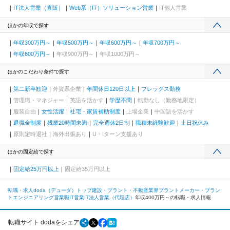
IT法人営業（直販）
Web系（IT）ソリューション営業
IT個人営業
ほかの年収で探す
年収300万円～
年収500万円～
年収600万円～
年収700万円～
年収800万円～
年収900万円～
年収1000万円～
ほかのこだわり条件で探す
第二新卒歓迎
外資系企業
年間休日120日以上
フレックス勤務
管理職・マネジャー
英語を活かす
学歴不問
転勤なし（勤務地限定）
服装自由
女性活躍
社宅・家賃補助制度
上場企業
中国語を活かす
退職金制度
残業20時間未満
完全週休2日制
職種未経験歓迎
土日祝休み
原則定時退社
海外出張あり
U・Iターン支援あり
ほかの固定給で探す
固定給25万円以上
固定給35万円以上
転職・求人doda（デューダ）トップ
建設・プラント・不動産業界
プラントメーカー・プラン
トエンジニアリング
営業職
IT営業
IT法人営業（代理店）
年収400万円～の転職・求人情報
転職サイト dodaをシェア