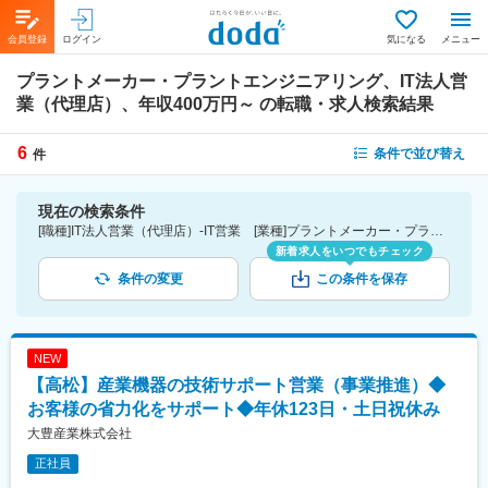
会員登録
ログイン
気になる
メニュー
プラントメーカー・プラントエンジニアリング、IT法人営
業（代理店）、年収400万円～
の転職・求人検索結果
6
条件で並び替え
件
現在の検索条件
[職種]IT法人営業（代理店）-IT営業 [業種]プラントメーカー・プラントエンジニアリング-建設・プラント・不動産業界 [年収]400万円～
新着求人をいつでもチェック
条件の変更
この条件を保存
NEW
【高松】産業機器の技術サポート営業（事業推進）◆
お客様の省力化をサポート◆年休123日・土日祝休み
大豊産業株式会社
正社員