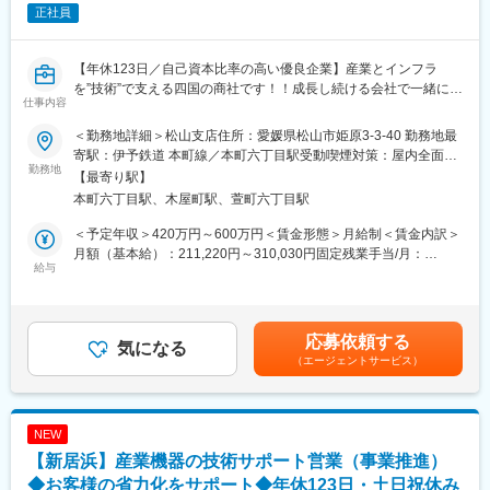
正社員
◇アプローチ方法：訪問、WEB、展示会他
◇関わる人：メーカー・協力会社、各拠点メンバー
◇出張頻度：所属GRやキャリアに寄りますが、まずは四国内だと
【年休123日／自己資本比率の高い優良企業】産業とインフラ
1回/週、四国外だと月1回程：度
を”技術”で支える四国の商社です！！成長し続ける会社で一緒に働
◇出張期間：日帰りor1泊2日程度
仕事内容
きませんか？
◇営業エリア：四国内or関東or関西
＜勤務地詳細＞松山支店住所：愛媛県松山市姫原3-3-40 勤務地最
■業務概要：
■当社の魅力：
寄駅：伊予鉄道 本町線／本町六丁目駅受動喫煙対策：屋内全面禁
本ポジションでは、電気や計装、機械分野の産業機器を中心とし
勤務地
・年商は120億円を超え、利益も安定し、無借金経営です。
煙変更の範囲：会社の定める事業所
【最寄り駅】
た営業を行う支店所属メンバーのサポート業務を行いながら、事
・平成23年8月に「くるみん」マークを認定取得。社員が安心し
本町六丁目駅、木屋町駅、萱町六丁目駅
業全体の推進に貢献いただくポジションです。
て仕事と育児を両立できる職場環境を構築しています。
＜予定年収＞420万円～600万円＜賃金形態＞月給制＜賃金内訳＞
＜具体的には…＞
■事業の概要：
月額（基本給）：211,220円～310,030円固定残業手当/月：
・全社の得意先／仕入先／協力会社の管理・取りまとめサポート
給与
・電気設備機器材料卸売。四国電力グループなど大手企業を主要
31,000円～46,000円（固定残業時間18時間0分/月）超過した時間
・新規メーカー・商材、新規市場（業種、エリア）の開拓も行い
取引として、電気・通信・交通網などのインフラ整備や工場の自
外労働の残業手当は追加支給＜月給＞242,220円～356,030円（一
ます
動化・省力化にかかせない機器、材料、技術を提供しています。
律手当を含む）＜昇給有無＞有＜残業手当＞有＜給与補足＞上記
・大手メーカーとの連携による拡販拡大を支援し、拠点向けの技
※取引先例：NECグループ、クラレ、四国電力グループ、四国旅
予定年収は経験・年齢・スキルなどを考慮の上で最終決定いたし
応募依頼する
術教育や組織サポートも担当するなど、幅広い業務を通して事業
気になる
客鉄道、住友グループ、帝人、東レ、西日本高速道路、西日本電
ます。■昇給：年1回（4月）3,000円～7,800円／月■賞与：年2回
（エージェントサービス）
全体の推進に貢献いただきます
信電話等
（平均4.18ヶ月／年）賃金はあくまでも目安の金額であり、選考
・一般的な営業職とは異なり、技術サポートや事業全体のコーデ
を通じて上下する可能性があります。月給(月額)は固定手当を含め
ィネートが重要な役割となります
変更の範囲：会社の定める業務
た表記です。
NEW
■業務詳細：
【新居浜】産業機器の技術サポート営業（事業推進）
◇取扱い商材：産業機器、DX、IoT商材
◇顧客：各種大手、中小プラント、製造業、官公庁 他
◆お客様の省力化をサポート◆年休123日・土日祝休み