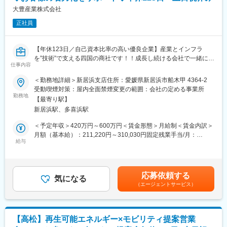
◇担当顧客数：本部の場合、担当でなく現場サポート及びメーカ
大豊産業株式会社
ー・商材開拓
正社員
◇アプローチ方法：訪問、WEB、展示会他
◇関わる人：メーカー・協力会社、各拠点メンバー
◇出張頻度：所属GRやキャリアに寄りますが、まずは四国内だと
【年休123日／自己資本比率の高い優良企業】産業とインフラ
1回/週、四国外だと月1回程：度
を”技術”で支える四国の商社です！！成長し続ける会社で一緒に働
◇出張期間：日帰りor1泊2日程度
仕事内容
きませんか？
◇営業エリア：四国内or関東or関西
＜勤務地詳細＞新居浜支店住所：愛媛県新居浜市船木甲 4364-2
■業務概要：
■当社の魅力：
受動喫煙対策：屋内全面禁煙変更の範囲：会社の定める事業所
本ポジションでは、電気や計装、機械分野の産業機器を中心とし
勤務地
・年商は120億円を超え、利益も安定し、無借金経営です。
【最寄り駅】
た営業を行う支店所属メンバーのサポート業務を行いながら、事
・平成23年8月に「くるみん」マークを認定取得。社員が安心し
新居浜駅、多喜浜駅
業全体の推進に貢献いただくポジションです。
て仕事と育児を両立できる職場環境を構築しています。
＜予定年収＞420万円～600万円＜賃金形態＞月給制＜賃金内訳＞
＜具体的には…＞
■事業の概要：
月額（基本給）：211,220円～310,030円固定残業手当/月：
・全社の得意先／仕入先／協力会社の管理・取りまとめサポート
給与
・電気設備機器材料卸売。四国電力グループなど大手企業を主要
31,000円～46,000円（固定残業時間18時間0分/月）超過した時間
・新規メーカー・商材、新規市場（業種、エリア）の開拓も行い
取引として、電気・通信・交通網などのインフラ整備や工場の自
外労働の残業手当は追加支給＜月給＞242,220円～356,030円（一
ます
動化・省力化にかかせない機器、材料、技術を提供しています。
律手当を含む）＜昇給有無＞有＜残業手当＞有＜給与補足＞上記
・大手メーカーとの連携による拡販拡大を支援し、拠点向けの技
※取引先例：NECグループ、クラレ、四国電力グループ、四国旅
予定年収は経験・年齢・スキルなどを考慮の上で最終決定いたし
応募依頼する
術教育や組織サポートも担当するなど、幅広い業務を通して事業
気になる
客鉄道、住友グループ、帝人、東レ、西日本高速道路、西日本電
ます。■昇給：年1回（4月）3,000円～7,800円／月■賞与：年2回
（エージェントサービス）
全体の推進に貢献いただきます
信電話等
（平均4.18ヶ月／年）賃金はあくまでも目安の金額であり、選考
・一般的な営業職とは異なり、技術サポートや事業全体のコーデ
を通じて上下する可能性があります。月給(月額)は固定手当を含め
ィネートが重要な役割となります
変更の範囲：会社の定める業務
た表記です。
【高松】再生可能エネルギー×モビリティ提案営業
■業務詳細：