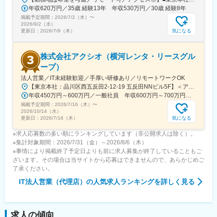
年収620万円／35歳 経験13年 年収530万円／30歳 経験8年
■想定されるキャリアパス
掲載予定期間：
2026/7/2（木）
〜
小規模案件から始まり、将来的には大型案件の主担当や後輩指
2026/9/2（水）
導、事業開発部門での活躍も目指せます。
気になる
更新日：
2026/7/9（木）
変更の範囲：会社の定める業務
株式会社アクシオ（横河レンタ・リースグル
ープ）
法人営業／IT未経験歓迎／手厚い研修あり／リモートワークOK
【東京本社：品川区西五反田2-12-19 五反田NNビル5F】＜アクセス＞・JR山手線「五反田駅」西口 徒歩5分・都営浅草線「五反田駅」A2出口 徒歩4分・東急池上線「五反田駅」徒歩7分・東急目黒線「不動前駅」徒歩9分※受動喫煙対策：屋内全面禁煙
年収450万円～600万円／一般社員 年収600万円～700万円／マネージャー
掲載予定期間：
2026/7/16（木）
〜
2026/10/14（水）
気になる
更新日：
2026/7/16（木）
※求人応募数の多い順にランキングしています（非公開求人は除く）。
※集計対象期間：2026/7/31（金）～2026/8/6（木）
※事情により掲載終了予定日よりも前に求人募集が終了していることもご
ざいます。その場合は当サイトから応募はできませんので、あらかじめご
了承ください。
IT法人営業（代理店）
の人気求人ランキングを詳しく見る
求人の傾向