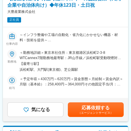
◇担当顧客数：事業本部の為、担当顧客はなし。メインミッショ
企業や自治体向け）◆年休123日・土日祝
ンは支店営業のサポート
◇関わる人：各拠点営業担当者、仕入先メーカー担当者、客先企
大豊産業株式会社
業、協力会社 等
正社員
◇営業エリア：中四国、関西 など
■直近の導入実績：
～インフラ整備や工場の自動化・省力化にかかせない機器・材
直近の実績として、都内の庭園施設における太陽光発電設備と蓄
料・技術を提供～
電池の販売・設計、商業オフィスビルやマンションへのEVカーシ
仕事内容
ェアリングの提案・設置を実施しました。
■業務内容：
＜勤務地詳細＞東京本社住所：東京都港区浜松町2-3-8
企業や自治体のお客様に対して、太陽光発電や蓄電池、EV関連サ
WTCannex7階勤務地最寄駅：JR山手線／浜松町駅受動喫煙対
■働き方について：
ービスなど、再生可能エネルギーを活用した提案を行います。
勤務地
策：屋内全面禁煙変更の範囲：会社の定める事業所
・残業は基本的に通常時は月10時間程度ですが、繁忙期には月40
【最寄り駅】
まずは既存のお客様を訪問し、お困りごとやご要望をお伺いする
時間程発生する月もございます。※休日出勤はほとんどありませ
浜松町駅、大門駅(東京都)、芝公園駅
ところからスタートし、お客様との会話を通じて課題を見つけ、
ん。
それぞれのニーズに合わせた提案を行っていきます。
＜予定年収＞430万円～620万円＜賃金形態＞月給制＜賃金内訳＞
・出張については、1週間に2回程、宿泊を伴う出張が発生しま
業務に慣れてきたら、各支店の営業担当が担当している法人顧客
月額（基本給）：258,400円～364,000円その他固定手当/月：
す。
に対してのスマートエネルギー商材の提案フォローや、展示会・
給与
30,000円～50,000円＜月給＞288,400円～414,000円＜昇給有無
各種部会への参加を通じた新規開拓も行います。
＞有＜残業手当＞有＜給与補足＞※上記予定年収は経験・年齢・ス
■当社の魅力：
キルなどを考慮の上で最終決定いたします。■昇給：年1回（4
・年商は120億円を超え、利益も安定し、無借金経営です。
◇取扱い商材：産業用太陽光機器、蓄電池システム、V2Xシステ
月）※前年度実績：～18,400円／月■賞与：年2回 ※前年度実績：
・平成23年8月に「くるみん」マークを認定取得。社員が安心し
応募依頼する
ム、各種モビリティ等
気になる
2.9ヶ月／年賃金はあくまでも目安の金額であり、選考を通じて上
て仕事と育児を両立できる職場環境を構築しています。
（エージェントサービス）
◇取引顧客：自治体、民間企業（BCP、SDGｓ、脱炭素、省エネ
下する可能性があります。月給(月額)は固定手当を含めた表記で
などに興味関心のある法人）
す。
■事業の概要：
◇関わる人：各拠点営業担当者、仕入先メーカー担当者、客先企
・電気設備機器材料卸売。四国電力グループなど大手企業を主要
業、協力会社 等