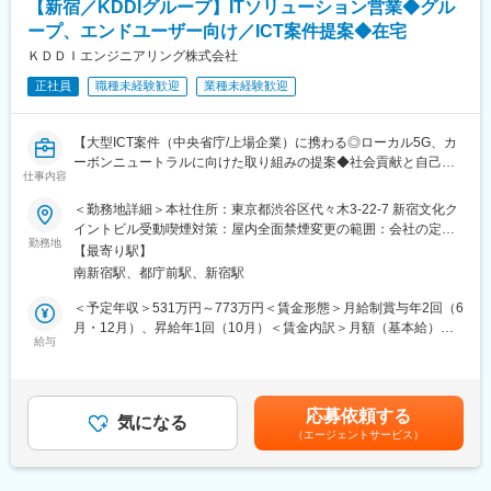
取引として、電気・通信・交通網などのインフラ整備や工場の自
【新宿／KDDIグループ】ITソリューション営業◆グル
◇営業エリア：中四国、関西、関東など
動化・省力化にかかせない機器、材料、技術を提供しています。
ープ、エンドユーザー向け／ICT案件提案◆在宅
※取引先例：NECグループ、クラレ、四国電力グループ、四国旅
■働き方について：
ＫＤＤＩエンジニアリング株式会社
客鉄道、住友グループ、帝人、東レ、西日本高速道路、西日本電
・残業は基本的に通常時は月10時間程度ですが、繁忙期には月40
信電話等
正社員
職種未経験歓迎
業種未経験歓迎
時間程発生する月もございます。※休日出勤はほとんどありませ
ん。夜間対応は無し。
変更の範囲：会社の定める業務
・出張については、1週間に2回程、宿泊を伴う出張が発生しま
【大型ICT案件（中央省庁/上場企業）に携わる◎ローカル5G、カ
す。
ーボンニュートラルに向けた取り組みの提案◆社会貢献と自己成
仕事内容
長が実現できる／健康経営優良法人3年連続認定／残業平均18時
■入社後のフォロー体制：
間53分】
＜勤務地詳細＞本社住所：東京都渋谷区代々木3-22-7 新宿文化ク
入社後は、先輩社員との同行営業を通じて、お客様との接し方や
■業務概要
イントビル受動喫煙対策：屋内全面禁煙変更の範囲：会社の定め
提案の進め方を学んでいただきます。また、見積作成や資料作成
KDDIグループの戦略子会社として、通信インフラの建設・保守に
勤務地
る事業所（リモートワーク含む）
などの基本的な業務を一つずつ習得しながら、少しずつ知識を身
【最寄り駅】
加え、ICTソリューションの提案営業を担当いただきます。KDDI
につけていただきますので、業界未経験の方でも安心してスター
南新宿駅、都庁前駅、新宿駅
ビジネスコア事業本部やグループ各社と連携し、法人顧客や官公
トできる環境です。
庁など幅広いパートナーへの提案から受注まで一貫して携わるこ
＜予定年収＞531万円～773万円＜賃金形態＞月給制賞与年2回（6
仕事に慣れてきたら、お客様への提案や案件の進行管理なども担
とができ、通信業界の最前線での業務経験を積むことが可能で
月・12月）、昇給年1回（10月）＜賃金内訳＞月額（基本給）：
当していただきます。地域の企業や自治体と関わりながら、持続
す。
給与
282,400円～409,500円＜月給＞282,400円～409,500円＜昇給有
可能な地域社会づくりに貢献できる、やりがいのある仕事です。
無＞有＜残業手当＞有賃金はあくまでも目安の金額であり、選考
■業務詳細
を通じて上下する可能性があります。月給(月額)は固定手当を含め
■当社について：
主に、KDDIグループやその関連会社に向けたICT調達案件の提案
た表記です。
大豊産業株式会社は、商社機能とエンジニアリング技術を融合さ
応募依頼する
活動を担当します。案件ごとに社内外の関係者と連携し、要件ヒ
気になる
せた「技術商社」です。製品の販売にとどまらず、営業とエンジ
（エージェントサービス）
アリング、課題分析、最適なソリューションの企画・提案、見積
ニアが一体となり、お客様の課題発見から設計・施工・保守まで
もり作成、受注までのプロセスを一貫して推進します。提案資料
一貫したソリューションを提供しています。
の作成やSalesforceを利用した案件管理、Power BIによるデータ
プラント・インフラ・スマートエネルギーといった分野で事業を