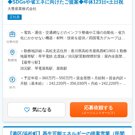
◆SDGsや省エネに向けたご提案◆年休123日×土日祝
◇取扱い商材：産業機器、DX、IoT商材
◇顧客：各種大手、中小プラント、製造業、官公庁 他
大豊産業株式会社
◇担当顧客数：本部の場合、担当でなく現場サポート及びメーカ
正社員
ー・商材開拓
◇アプローチ方法：訪問、WEB、展示会他
◇関わる人：メーカー・協力会社、各拠点メンバー
～電気・通信・交通網などのインフラ整備や工場の自動化・省力
◇出張頻度：所属GRやキャリアに寄りますが、まずは四国内だと
化にかかせない機器・材料・技術を提供／四国電力グループはじ
1回/週、四国外だと月1回程：度
仕事内容
め大手多数取引～【年休123日／土日祝休み／賞与4か月超】
◇出張期間：日帰りor1泊2日程度
＜勤務地詳細＞高松支店住所：香川県高松市屋島西町1902-1 勤務
◇営業エリア：四国内or関東or関西
■業務内容：
地最寄駅：琴平電鉄 志度線／潟元駅受動喫煙対策：屋内全面禁煙
産業用太陽光発電の設計から施工・保守までを一貫して対応し、
勤務地
変更の範囲：会社の定める事業所
■当社の魅力：
【最寄り駅】
官民連携案件にも取り組んでいます。先進モビリティーの運用を
・年商は120億円を超え、利益も安定し、無借金経営です。
潟元駅、琴電屋島駅、屋島駅
検討しながら、再生可能エネルギーの利活用を軸として営業を展
・平成23年8月に「くるみん」マークを認定取得。社員が安心し
開しています。太陽光発電の設計においては、お客様が長期にわ
＜予定年収＞360万円～550万円＜賃金形態＞月給制＜賃金内訳＞
て仕事と育児を両立できる職場環境を構築しています。
たり安定運用できるシステムの構築・提案を行います。
月額（基本給）：242,220円～356,030円＜月給＞242,220円～
給与
356,030円＜昇給有無＞有＜残業手当＞有＜給与補足＞※上記予定
■事業の概要：
■業務詳細：
年収は経験・年齢・スキルなどを考慮の上で最終決定いたしま
・電気設備機器材料卸売。四国電力グループなど大手企業を主要
◇アプローチ方法：各支店の営業担当が担当している法人に対し
す。■昇給：年1回（4月）※前年度実績：3,000円～7,800円／月■
取引として、電気・通信・交通網などのインフラ整備や工場の自
てのスマートエネルギー商材の提案フォロー。展示会、各種部会
賞与：年2回 ※前年度実績：2.9ヶ月／年賃金はあくまでも目安の
動化・省力化にかかせない機器、材料、技術を提供しています。
応募依頼する
への参加を通じた新規開拓も行います。
気になる
金額であり、選考を通じて上下する可能性があります。月給(月額)
※取引先例：NECグループ、クラレ、四国電力グループ、四国旅
（エージェントサービス）
◇取扱い商材：産業用太陽光機器、蓄電池システム、V2Xシステ
は固定手当を含めた表記です。
客鉄道、住友グループ、帝人、東レ、西日本高速道路、西日本電
ム、各種モビリティ等
信電話等
◇取引顧客：自治体、民間企業（BCP、SDGｓ、脱炭素、省エネ
などに興味関心のある法人）
変更の範囲：会社の定める業務
【港区/浜松町】再生可能エネルギーの提案営業（民間