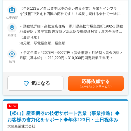
【年休123日／自己資本比率の高い優良企業】産業とインフラ
を”技術”で支える四国の商社です！！成長し続ける会社で一緒に働
仕事内容
きませんか？
＜勤務地詳細＞高松支店住所：香川県高松市屋島西町1902-1 勤務
■業務概要：
地最寄駅：琴平電鉄 志度線／潟元駅受動喫煙対策：屋内全面禁煙
本ポジションでは、電気や計装、機械分野の産業機器を中心とし
勤務地
変更の範囲：会社の定める事業所
【最寄り駅】
た営業を行う支店所属メンバーのサポート業務を行いながら、事
潟元駅、琴電屋島駅、屋島駅
業全体の推進に貢献いただくポジションです。
＜予定年収＞420万円～600万円＜賃金形態＞月給制＜賃金内訳＞
＜具体的には…＞
月額（基本給）：211,220円～310,030円固定残業手当/月：
・全社の得意先／仕入先／協力会社の管理・取りまとめサポート
給与
31,000円～46,000円（固定残業時間18時間0分/月）超過した時間
・新規メーカー・商材、新規市場（業種、エリア）の開拓も行い
外労働の残業手当は追加支給＜月給＞242,220円～356,030円（一
ます
律手当を含む）＜昇給有無＞有＜残業手当＞有＜給与補足＞上記
・大手メーカーとの連携による拡販拡大を支援し、拠点向けの技
予定年収は経験・年齢・スキルなどを考慮の上で最終決定いたし
応募依頼する
術教育や組織サポートも担当するなど、幅広い業務を通して事業
気になる
ます。■昇給：年1回（4月）3,000円～7,800円／月■賞与：年2回
（エージェントサービス）
全体の推進に貢献いただきます
（平均4.18ヶ月／年）賃金はあくまでも目安の金額であり、選考
・一般的な営業職とは異なり、技術サポートや事業全体のコーデ
を通じて上下する可能性があります。月給(月額)は固定手当を含め
ィネートが重要な役割となります
た表記です。
NEW
■業務詳細：
【松山】産業機器の技術サポート営業（事業推進）◆
◇取扱い商材：産業機器、DX、IoT商材
◇顧客：各種大手、中小プラント、製造業、官公庁 他
お客様の省力化をサポート◆年休123日・土日祝休み
◇担当顧客数：本部の場合、担当でなく現場サポート及びメーカ
大豊産業株式会社
ー・商材開拓