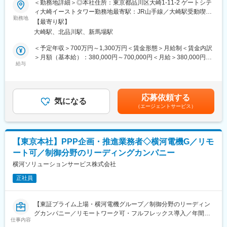
＜勤務地詳細＞◎本社住所：東京都品川区大崎1-11-2 ゲートシテ
ィ大崎イーストタワー勤務地最寄駅：JR山手線／大崎駅受動喫煙
■業務概要：
勤務地
対策：屋内全面禁煙
【最寄り駅】
経営企画の中で主に事業企画の領域にてご活躍頂きます。
大崎駅、北品川駅、新馬場駅
＜業務詳細＞
・事業の計数管理（予算・決算、分析）
＜予定年収＞700万円～1,300万円＜賃金形態＞月給制＜賃金内訳
・事業構造分析、施策立案
＞月額（基本給）：380,000円～700,000円＜月給＞380,000円～
・生産拠点管理の構造分析、施策立案 など
給与
700,000円＜昇給有無＞有＜残業手当＞有＜給与補足＞■給与詳細
は経験・スキルを考慮し、選考を経て同社規定により決定しま
■エネルギー・インダストリー事業について：
す。■昇給：年1回（6月）／賞与：年2回（6月・12月）賃金はあ
確かな技術で電力インフラを支え、エネルギーの安定供給、最適
くまでも目安の金額であり、選考を通じて上下する可能性があり
応募依頼する
化、安定化に貢献する「エネルギーソリューション」、パワーエ
気になる
ます。月給(月額)は固定手当を含めた表記です。
（エージェントサービス）
レクトロニクス機器に計測機器、IoTを組み合わせ、工場の自動化
や見える化により、生産性の向上と省エネを実現する「インダス
トリーソリューション」を提供します。大容量整流器世界No.1シ
ェア、誘導炉国内No.1シェア等、トップクラス製品を多数有して
【東京本社】PPP企画・推進業務者◇横河電機G／リモ
います。
ート可／制御分野のリーディングカンパニー
■働き方：
横河ソリューションサービス株式会社
・年間休日120日以上
正社員
・在宅勤務制度あり
■当社の特徴・魅力：
【東証プライム上場・横河電機グループ／制御分野のリーディン
◇創業100年超え、古河電工と独・シーメンス社との合弁会社と
グカンパニー／リモートワーク可・フルフレックス導入／年間休
して設立。コア技術である「パワー半導体」と「パワーエレクト
仕事内容
日129日】
ロニクス技術」の融合と、これまで培ってきたエンジニアリン