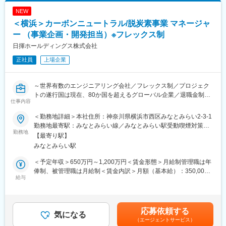
社会課題を解決し、SDGsの達成に貢献できます。「顧客の課題に
NEW
寄り添い、提供価値実現に最適なソリューションを、パートナー
＜横浜＞カーボンニュートラル/脱炭素事業 マネージャ
とともに創る」事業企画・開発のアプローチを実践しています。
ー （事業企画・開発担当）※フレックス制
＜こちらの記事もぜひご覧ください＞
日揮ホールディングス株式会社
https://asuene.com/media/7357/
正社員
上場企業
■国内駐在の有無・頻度：
国内駐在あり、海外駐在あり
～世界有数のエンジニアリング会社／フレックス制／プロジェク
トの遂行国は現在、80か国を超えるグローバル企業／退職金制
■国内外出張の有無・頻度：
仕事内容
度、住宅補助金有～
海外出張あり年数回、国内出張あり月数回
＜勤務地詳細＞本社住所：神奈川県横浜市西区みなとみらい2-3-1
■業務内容：
■魅力：
勤務地最寄駅：みなとみらい線／みなとみらい駅受動喫煙対策：
カーボンニュートラル/脱炭素を積極的に推進している国内製造業
勤務地
【やりがいある業務】
屋内全面禁煙変更の範囲：会社の定める事業所
【最寄り駅】
を対象とした以下の業務
日揮Gは、日本の総合エンジニアリング会社として今までにエネ
みなとみらい駅
1. 新事業の企画立案
ルギーや環境など様々な事業分野を手掛け、世界的な課題解決や
2. 社内外との折衝を含む事業開発
インフラ支援に尽力してまいりました。そのノウハウを生かし、
＜予定年収＞650万円～1,200万円＜賃金形態＞月給制管理職は年
3. 事業会社立ち上げ
様々なアプローチができることは強みでかつ、このような安定基
俸制、被管理職は月給制＜賃金内訳＞月額（基本給）：350,000
4. 事業会社運営および経営
給与
盤のある環境で、新規事業の企画に集中できる環境は中々ないと
円～450,000円＜月給＞350,000円～450,000円＜昇給有無＞有＜
思います。
残業手当＞有＜給与補足＞補足事項なし賃金はあくまでも目安の
■配属組織のミッション・役割：
金額であり、選考を通じて上下する可能性があります。月給(月額)
Creating Shared Valueの実現をミッションとした、社会課題解決
■同社について
は固定手当を含めた表記です。
応募依頼する
型事業の企画・開発を担っています。
気になる
東証一部上場、国内No.1プラントエンジニアリング会社で売上高
（エージェントサービス）
4,808億円、従業員数7600名を誇っています。プロジェクトの遂