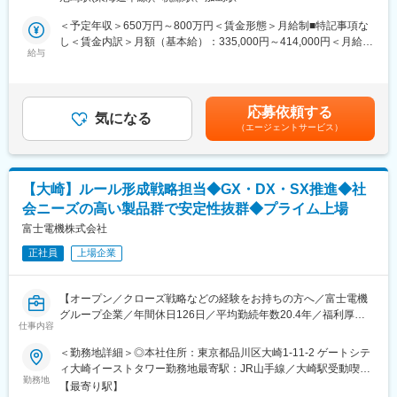
・長期事業に関わるため、事業収支計画やライフサイクルコスト
価値を創出することにフォーカスすることによって、持続可能な
の管理、利益計画や事業KPI管理など、事業経営に関する知見を身
＜予定年収＞650万円～800万円＜賃金形態＞月給制■特記事項な
社会に貢献しています。
に着けることができます。
し＜賃金内訳＞月額（基本給）：335,000円～414,000円＜月給＞
・生活に必要不可欠な水インフラに携わる、社会貢献性の高さが
給与
335,000円～414,000円＜昇給有無＞有＜残業手当＞有＜給与補足
■当社について：当社は売上高2500億円超の水処理に関するリー
魅力です。
＞■上記年収は、年齢や経験によって変動します。■昇級(4月)■賞
ディングカンパニーです。国内の顧客数は約20,000件と安定した
与(6月、12月)賃金はあくまでも目安の金額であり、選考を通じて
基盤を築いています。水処理薬品、水処理装置、メンテナンス・
■業務内容
上下する可能性があります。月給(月額)は固定手当を含めた表記で
サービスの3つの事業領域で総合的なソリューションを提供してい
応募依頼する
国策となる上下水分野における官民連携(ウォーターPPP)事業、特
気になる
す。
る業界唯一のビジネス構成も当社の強みの一つです。
（エージェントサービス）
にDBO方式、ウォーターPPPの案件が増えています。今回、上下
水事業の提案にあたって、計画立案、提案活動、事業化支援、受
注後のプロジェクト運営管理までを一貫して担当いただきます。
変更の範囲：会社の定める業務
自治体・民間企業・関係機関との調整を行いながら官民連携事業
【大崎】ルール形成戦略担当◆GX・DX・SX推進◆社
を推進していただきます。
会ニーズの高い製品群で安定性抜群◆プライム上場
■具体的な業務内容
富士電機株式会社
・ウォーターPPP案件の計画立案
正社員
上場企業
・自治体向け提案活動およびプロポーザル対応
・事業スキーム構築、事業性評価
・契約協議および関係者調整
【オープン／クローズ戦略などの経験をお持ちの方へ／富士電機
・事業運営・経営管理
グループ企業／年間休日126日／平均勤続年数20.4年／福利厚生
・市場分析および新規事業開発
仕事内容
や研修体制も充実】
・事業統括責任者等マネージメント業務
＜勤務地詳細＞◎本社住所：東京都品川区大崎1-11-2 ゲートシテ
※現場調査（写真撮影など）の際は、作業服、ヘルメットを着用す
■業務内容
ィ大崎イーストタワー勤務地最寄駅：JR山手線／大崎駅受動喫煙
ることがあります
インダストリー事業およびエネルギー事業におけるルール形成戦
勤務地
対策：屋内全面禁煙変更の範囲：会社の定める事業所（リモート
【最寄り駅】
略の立案（GX、DX、SX関連）を担当していただきます。各事業