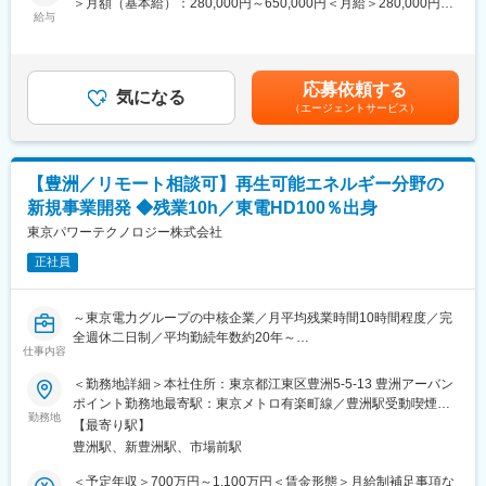
＞月額（基本給）：280,000円～650,000円＜月給＞280,000円～
■お任せする業務内容：
給与
650,000円＜昇給有無＞有＜残業手当＞有＜給与補足＞※前職での
DX本部 デジタルソリューション部に籍を置き、当社の既存技術
ご経験・能力・年齢および前職給与などを十分に考慮させていた
と社内外の先端技術（AI・IoT・DX等）を組み合わせた新規ソリ
だき、給与額を決定させていただきます。■昇給：年1回■賞与：
ューションの企画・構想、顧客課題の発掘・提案活動、および事
年2回賃金はあくまでも目安の金額であり、選考を通じて上下する
応募依頼する
業化に向けた社内外関係者との連携・推進業務を担当いただきま
気になる
可能性があります。月給(月額)は固定手当を含めた表記です。
（エージェントサービス）
す。
具体的には、
ご入社後はまず当社の技術領域・顧客基盤・社内リソースの全体
【豊洲／リモート相談可】再生可能エネルギー分野の
像を把握いただきながら、既に動いているテーマへの参画を通じ
新規事業開発 ◆残業10h／東電HD100％出身
てキャッチアップいただきます。その後、ご自身の専門性や関心
領域を軸に、主体的にテーマを立ち上げ・推進いただくことを期
東京パワーテクノロジー株式会社
待しています。
正社員
■主な業務内容：
・顧客課題の探索・ニーズ把握：当社の既存顧客との接点を幅広
～東京電力グループの中核企業／月平均残業時間10時間程度／完
く持ち、潜在的な課題やニーズを発掘
全週休二日制／平均勤続年数約20年～
・ソリューションの企画・構想：社内の多様な技術シーズ（DX・
仕事内容
IoT等）と社外の先端技術（スタートアップ連携等）を組み合わせ
■業務内容：
＜勤務地詳細＞本社住所：東京都江東区豊洲5-5-13 豊洲アーバン
た新たなソリューションコンセプトの立案
カーボンニュートラル実現に向けた水素・風力・水力などの再生
ポイント勤務地最寄駅：東京メトロ有楽町線／豊洲駅受動喫煙対
・技術調査・フィジビリティスタディ：技術動向のリサーチ、実
可能エネルギー分野の新規事業の企画・立案を担当。市場調査か
勤務地
策：屋内全面禁煙変更の範囲：会社の定める事業所（リモートワ
現可能性の検証、事業性評価
【最寄り駅】
ら戦略策定、ビジネスモデル構築、社内外の調整まで幅広く携わ
ーク含む）
・顧客への提案活動：ソリューション提案書の作成、プレゼンテ
豊洲駅、新豊洲駅、市場前駅
る事業開発ポジションです。
ーション、PoC（概念実証）の企画・実行
＜予定年収＞700万円～1,100万円＜賃金形態＞月給制補足事項な
・事業化推進：社内関連部門（設計・建設・営業・研究開発等）