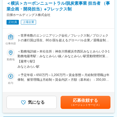
＜横浜＞カーボンニュートラル/脱炭素事業 担当者 （事
学、医薬品、環境技術、再生可能エネルギー、産業設備などの分
体、監督官庁、業界団体、大学
野のプラントを建設しています。特にLNG（液化天然ガス）プラ
※新規顧客・パートナー開拓は紹介や問い合わせ、展示会経由のア
業企画・開発担当）※フレックス制
ント建設の第一人者として世界のLNGプロジェクトの40%に関与
プローチです
日揮ホールディングス株式会社
し、計17ヶ国でプロジェクトを手掛けました。
正社員
上場企業
■組織・教育体制
変更の範囲：会社の定める業務
営業、企画、設計、開発、資源循環に関わる専門家等様々な背景
を持ったメンバー8名（30～50代）が在籍。基本的には企画営業
～世界有数のエンジニアリング会社／フレックス制／プロジェク
１名＋設計１名の体制。階層別研修、専門研修、eラーニング等も
トの遂行国は現在、80か国を超えるグローバル企業／退職金制
充実しており、未経験分野も安心して学べます。
仕事内容
度、住宅補助金有～
■働き方
＜勤務地詳細＞本社住所：神奈川県横浜市西区みなとみらい2-3-1
■業務内容：
・在宅制度有（出社との割合は半々）
勤務地最寄駅：みなとみらい線／みなとみらい駅受動喫煙対策：
カーボンニュートラル/脱炭素を積極的に推進している国内製造業
勤務地
・時差出勤、フレックス制度（入社一年経過後適用可）有
屋内全面禁煙変更の範囲：会社の定める事業所
【最寄り駅】
を対象とした以下のサポート業務
・残業月20h程
みなとみらい駅
1. 新事業の企画立案
・国内出張月２～３回（1～2泊の宿泊出張有）
2. 社内外との折衝を含む事業開発
＜予定年収＞650万円～1,200万円＜賃金形態＞月給制管理職は年
3. 事業会社立ち上げ
■当社の強み
俸制、被管理職は月給制＜賃金内訳＞月額（基本給）：350,000
4. 事業会社運営および経営
給与
水ビジネスのパイオニアとしては勿論、製薬工場の設備管理受託
円～450,000円＜月給＞350,000円～450,000円＜昇給有無＞有＜
という新規事業にも挑戦し業界をリードし続けております。
残業手当＞有＜給与補足＞補足事項なし賃金はあくまでも目安の
■配属組織のミッション・役割：
金額であり、選考を通じて上下する可能性があります。月給(月額)
Creating Shared Valueの実現をミッションとした、社会課題解決
は固定手当を含めた表記です。
応募依頼する
型事業の企画・開発を担っています。
気になる
変更の範囲：会社の定める業務
（エージェントサービス）
■仕事のやりがい・魅力：
企業の経済活動を通して、