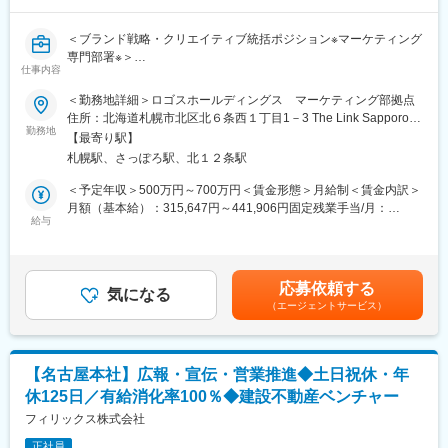
・PDCAサイクルの構築・運用
(3)予算・プロジェクト管理
＜ブランド戦略・クリエイティブ統括ポジション※マーケティング
・各ブランドのマーケティング予算管理
専門部署※＞
・投資対効果を踏まえたリソースの最適化
仕事内容
～ブランド価値向上と集客成果の両立を担う、マーケティング中
・社内外関係者との連携およびプロジェクト推進
核メンバー募集～
(4)外部パートナーとの連携
＜勤務地詳細＞ロゴスホールディングス マーケティング部拠点
・広告代理店や制作会社との折衝
住所：北海道札幌市北区北６条西１丁目1－3 The Link Sapporo
■募集背景：
勤務地
・広告運用や制作進行のディレクション
８階受動喫煙対策：屋内全面禁煙変更の範囲：会社の定める事業
【最寄り駅】
・札幌に本社を構えるハウスメーカーである当社では、事業拡大
・成果最大化に向けた改善提案
所（リモートワーク含む）
札幌駅、さっぽろ駅、北１２条駅
に伴いマーケティング組織の強化を進めています。
(5)マーケティング基盤の強化
・これまで培ってきた各ブランドの価値をさらに高めるため、ブ
・CRM／MAの活用推進
＜予定年収＞500万円～700万円＜賃金形態＞月給制＜賃金内訳＞
ランディングとマーケティングの両面から組織を牽引いただける
・生成AIを活用した業務効率化
月額（基本給）：315,647円～441,906円固定残業手当/月：
方を募集します。
給与
・マーケティング環境の整備および改善施策の企画
48,413円～67,777円（固定残業時間20時間0分/月）超過した時間
外労働の残業手当は追加支給＜月給＞364,060円～509,683円（一
■業務内容：
■組織構成：
律手当を含む）＜昇給有無＞有＜残業手当＞有＜給与補足＞※給与
・中長期的な企業価値向上を目指す「ブランディング」と、反
・部長の下、8名のメンバーで構成されております（20代～30代
詳細は、経験・年齢・能力を考慮し規定により優遇致します。■昇
応募依頼する
響・リード獲得を目的とした「ダイレクトマーケティング」の両
気になる
が中心）
給：年1回（7月）※業務評価による■賞与：年2回（6月、12月）年
（エージェントサービス）
軸を推進。
間：基本給2.0ヶ月分支給※前年度実績による賃金はあくまでも目
・各種クリエイティブの品質向上と統括を担い、ブランド成長を
■この仕事のやりがい：
安の金額であり、選考を通じて上下する可能性があります。月給
リードしていただきます。
・当社では複数の住宅ブランドを展開しており、それぞれ異なる
(月額)は固定手当を含めた表記です。
ブランドコンセプトや顧客層を持っています。
【名古屋本社】広報・宣伝・営業推進◆土日祝休・年
■業務詳細：
・本ポジションでは、4つのブランドそれぞれの個性や世界観を大
休125日／有給消化率100％◆建設不動産ベンチャー
(1)ブランド戦略の企画・推進：
切にしながら、戦略立案から実行、改善まで幅広く携わることが
・コーポレートブランド戦略の立案および運用管理
フィリックス株式会社
可能です。
・ブランドコンセプト、世界観の設計・浸透施策の企画推進
・各ブランドの強みを活かしながら、お客様に選ばれる仕組みづ
正社員