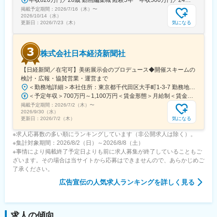
年収820万円／28歳 動画編集職 経験5年 年収500万円／24歳 動画編集職 経験2年
掲載予定期間：
2026/7/16（木）
〜
2026/10/14（水）
気になる
更新日：
2026/7/23（木）
株式会社日本経済新聞社
【日経新聞／在宅可】美術展示会のプロデュース◆開催スキームの
検討・広報・協賛営業・運営まで
＜勤務地詳細＞本社住所：東京都千代田区大手町1-3-7 勤務地最寄駅：地下鉄千代田線／大手町駅受動喫煙対策：屋内喫煙可能場所あり変更の範囲：会社の定める事業所（リモートワーク含む）
＜予定年収＞700万円～1,100万円＜賃金形態＞月給制＜賃金内訳＞月額（基本給）：430,000円～650,000円＜月給＞430,000円～650,000円＜昇給有無＞有＜残業手当＞無＜給与補足＞※上記年収は、想定年収です。住居費補助、子手当などの各種手当を含む金額です。※基本給は経験・能力等を考慮の上、当社規定により決定します。■昇給：原則、年1回■賞与：夏季・冬季賃金はあくまでも目安の金額であり、選考を通じて上下する可能性があります。月給(月額)は固定手当を含めた表記です。
掲載予定期間：
2026/7/2（木）
〜
2026/9/30（水）
気になる
更新日：
2026/7/2（木）
※求人応募数の多い順にランキングしています（非公開求人は除く）。
※集計対象期間：2026/8/2（日）～2026/8/8（土）
※事情により掲載終了予定日よりも前に求人募集が終了していることもご
ざいます。その場合は当サイトから応募はできませんので、あらかじめご
了承ください。
広告宣伝
の人気求人ランキングを詳しく見る
求人の傾向