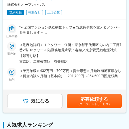
転勤もなく、ワークライフバランスを整えながら就業できる環境
株式会社オープンハウス
です。
契約社員
転勤なし
上場企業
■当社について：
注文住宅・分譲戸建住宅の設計・施工、不動産仲介・管理、収益
"～全国マンション供給棟数トップ★急成長事業を支えるメンバー
不動産販売、海外不動産事業展開など住まい全般において幅広い
を募集します～
事業を展開しております。
仕事内容
■業務内容
分譲戸建住宅では、グッドデザイン賞・キッズデザイン賞をはじ
当社のマンション開発事業部において、広告審査をご担当いただ
め国内はもちろん海外の建築デザイン賞にもエントリーを率先し
＜勤務地詳細＞ＪＰタワー 住所：東京都千代田区丸の内二丁目7
きます。
て行い、数々の賞を受賞しているデザイン性の高い商品を供給し
番2号 JPタワー20階勤務地最寄駅：各線／東京駅受動喫煙対策：
営業部門や企画部門、広告代理店が作成した広告・販促グッズに
勤務地
ております。
敷地内喫煙可能場所あり
【最寄り駅】
ついて、審査業務をご担当いただきます。
現在は年間100棟強を供給、内訳は分譲住宅9割、注文住宅1割程
東京駅、二重橋前駅、有楽町駅
＜対象＞
度、供給価格帯は3000万台～2億円を超える幅広い層に住宅を供
商品ホームページ、メールマガジン、チラシ、販促グッズ など
給しております。
＜予定年収＞432万円～700万円＜賃金形態＞月給制補足事項なし
＜関連法令＞
自然光をたっぷり採り込める天井の高い住まいや、自然素材をふ
＜賃金内訳＞月額（基本給）：291,700円～364,600円固定残業手
宅建業法、景品表示法、私的独占の禁止及び公正取引の確保に関
給与
んだんに使った住まいなど、高いデザイン性の家づくりを得意と
当/月：68,300円～85,400円（固定残業時間30時間0分/月）超過し
する法律 など
し、不動産仕入から建築、注文、リフォームまで幅広いラインナ
た時間外労働の残業手当は追加支給＜月給＞360,000円～450,000
ップを展開しています。
円（一律手当を含む）＜昇給有無＞有＜残業手当＞有＜給与補足
※部門の業務内容は多岐にわたりますが、スキルや適性に応じ、少
＞※給与詳細は経験・スキル等を踏まえて同社規定により決定しま
応募依頼する
しずつ業務をお任せいたします。
気になる
す。■賞与：年2回■昇給・昇格：年2回賃金はあくまでも目安の金
（エージェントサービス）
額であり、選考を通じて上下する可能性があります。月給(月額)は
▼オープンハウスのマンションシリーズについて
固定手当を含めた表記です。
全国マンション供給棟数No.1を誇るマンションシリーズです（※
１）。一等地、且つ駅近に展開をしています。ラウンジやフィッ
人気求人ランキング
トネス等の共有施設はシンプルにし建築コストを削減すること