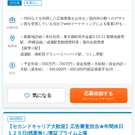
・本ポジションでは、4つのブランドの個性や世界観を尊重しなが
正社員
転勤なし
建設をメイン事業とし、急成長中の会社です。
ら、ブランド戦略の企画からクリエイティブ制作まで幅広く携わ
◎当社が独自で開発した［フィリックス工法7.0］においては、建
ることが可能です。
築における全工程の7割ほどを工場で行い、現地での作業を最小限
・各ブランドの強みを活かし、お客様に選ばれる理由を形にして
～SNSなどを利用した広報業務をお任せ／国内外の数々のデザイ
まで簡略化したことにより、工期の短縮のみならず、施工現場で
いくやりがいがあります。
ン賞を受賞している当社でwebマーケティングによる集客UPをお
の安全性を担保できるようになりました。
仕事内容
任せ／完全週休2日制・長期休暇有り・残業20H程・転勤なしとワ
◎工場で作ることは他社でも見受けられる体制ですが、当社の特
変更の範囲：会社の定める業務
ークライフバランスを整えて長期就労可能な就業環境～
＜勤務地詳細＞本社住所：東京都町田市金森3-23-11 勤務地最寄
徴は 『木造建築』 であることです。木材はその輸送過程で必ず
駅：JR横浜線／成瀬駅受動喫煙対策：屋内全面禁煙
［うねり］が出てしまうものですが、［うねり］が出てもその影
勤務地
響を最小限に抑えられるのが当社の技術力です。
【最寄り駅】
■職務内容：
【見据えている未来】
成瀬駅、南町田グランベリーパーク駅、つくし野駅
ホームページ・SNS等からの集客、注文住宅・コーポレートサイ
◎当社の技術は国内各所から注目をされており、直近では国内の
トの運営をお任せ致します。
＜予定年収＞550万円～700万円＜賃金形態＞月給制＜賃金内訳＞
みならず、海外から視察が入る程となります。
・SEO対策
月額（基本給）：340,000円～450,000円固定残業手当/月：
◎工期の短縮化や安全性の担保は、「住宅を建築する」点におい
・SNSやホームページを利用したプロモーション
給与
90,000円（固定残業時間33時間0分/月）超過した時間外労働の残
て、非常に需要が高く、ゆくゆくは災害現場での仮設住宅の建築
・顧客ニーズを特定(仮定)し、弊社の強みやサービス等の創造・言
業手当は追加支給＜月給＞430,000円～540,000円（一律手当を含
や発展途上国での住宅建築にも発展させていきたいと考えていま
語化
む）＜昇給有無＞有＜残業手当＞有＜給与補足＞■昇給：年1回■
す。
・上記、数値データと向き合い検証と改善を繰り返す
賞与：年1回賃金はあくまでも目安の金額であり、選考を通じて上
応募依頼する
気になる
下する可能性があります。月給(月額)は固定手当を含めた表記で
変更の範囲：会社の定める業務
（エージェントサービス）
す。
■就労環境:
完全週休2日制、年末年始、夏季休暇、GW休暇と日々の休みだけ
でなく、7日程の長期休暇も取得するなどメリハリを持った就業環
締切間近
境となっております。PCは20時シャットダウンするなど残業対策
【セカンドキャリア大歓迎】広告審査担当★年間休日
にも取り組んでおり、月平均残業時間は20H程となっておりま
す。
１２５日/残業無し/東証プライム上場