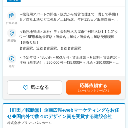
・企業価値向上に向けた各種ブランディング施策の実行
くりを推進できることが、この仕事の大きなやりがいです。
(2)クリエイティブ品質管理・ディレクション：
・広告、Webサイト、パンフレット、動画など各種クリエイティ
変更の範囲：会社の定める業務
～投資用アパートの開発・販売から賃貸管理まで一貫して手掛け
ブの品質管理
る／自社工法などに強み／土日祝休、年休125日／服装自由～
・デザインおよびコピーライティングの企画・制作ディレクショ
仕事内容
ン
■業務内容：
＜勤務地詳細＞本社住所：愛知県名古屋市中村区名駅1-1-1 JPタ
・ブランドガイドラインの整備および品質基準の管理
◆広報・宣伝／営業推進の概要
ワー15F勤務地最寄駅：近鉄名古屋線／近鉄名古屋駅受動喫煙対
(3)制作プロジェクト推進：
事業に関わる情報を収集し、社内外に発信。また、集めた情報を
勤務地
策：屋内喫煙可能場所あり変更の範囲：会社の定める事業所
・社内関係部署との連携およびプロジェクト進行管理
【最寄り駅】
資料などに加工して活用を推奨するなど、営業推進機能も担う。
・外部制作会社、デザイナー、撮影チーム等の選定・折衝・ディ
名古屋駅、近鉄名古屋駅、名鉄名古屋駅
さらに、イベントの企画や一部デジタル領域でのPR・マーケティ
レクション
ングも実践。
＜予定年収＞435万円～653万円＜賃金形態＞月給制＜賃金内訳＞
・クリエイティブ制作における進行管理および成果検証
月額（基本給）：290,000円～435,000円＜月給＞290,000円～
■業務詳細：
給与
435,000円＜昇給有無＞有＜残業手当＞有＜給与補足＞■昇給：年
■組織構成：
・広報・宣伝企画の立案
1回（12月）■賞与：年2回（6月・12月）※業績及び評価による賃
・部長の下、8名のメンバーで構成されております（20代～30代
・営業・宣伝のツール作成
金はあくまでも目安の金額であり、選考を通じて上下する可能性
が中心）
・ドキュメント作成
があります。月給(月額)は固定手当を含めた表記です。
応募依頼する
・メディアリレーション
気になる
■ミッション：
（エージェントサービス）
・イベントの企画・運営
・事業成長に直結するマーケティング戦略の推進
・撮影
・ブランド価値向上と反響獲得を両立するクリエイティブの実現
・デジタル領域の業務
・各ブランドの魅力を最大限に引き出すコミュニケーション設計
・マネジメント業務
【町田／転勤無】企画広報※webマーケティングをお任
■このポジションの魅力：
せ◆国内外で数々のデザイン賞を受賞する建設会社
■当社の魅力：
・当社では4社の住宅ブランドを展開しており、それぞれ異なるブ
【独自工法で革命を起こす企業】
株式会社プリンシパルホーム
ランドコンセプトや顧客層を持っています。
◎「建設不動産改革で人々を幸せに」を掲げ、投資用マンション