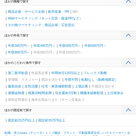
ほかの職種で探す
商品企画・サービス企画
販売促進・PR
MD
Webマーケティング（ネット広告・販促PRなど）
その他マーケティング・商品企画・広告宣伝
ほかの年収で探す
年収300万円～
年収400万円～
年収500万円～
年収600万円～
年収800万円～
年収900万円～
年収1000万円～
ほかのこだわり条件で探す
第二新卒歓迎
外資系企業
年間休日120日以上
フレックス勤務
管理職・マネジャー
英語を活かす
学歴不問
転勤なし（勤務地限定）
服装自由
女性活躍
社宅・家賃補助制度
上場企業
中国語を活かす
退職金制度
残業20時間未満
完全週休2日制
職種未経験歓迎
土日祝休み
原則定時退社
海外出張あり
U・Iターン支援あり
ほかの固定給で探す
固定給25万円以上
固定給35万円以上
転職・求人doda（デューダ）トップ
建設・プラント・不動産業界
住宅（ハウスメーカー）
企