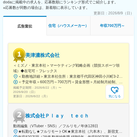
dodaに掲載中の求人を、応募数順にランキング形式でご紹介します。
で、住空間や外観デザイン、構造部分にはしっかりとコストをか
※応募数が同数の場合は、新着順に表示しています。
けながら、中低層型のハイクラスの物件を魅力ある価格で提供し
ていることが特徴です。
更新日：
2026/8/9（日）
土地の仕入れから、企画・開発、販売までを一貫して行うこと
で、お客様に“等身大”の「都心」×「駅近」マンションを提供して
住宅（ハウスメーカー）
年収700万円～
広告宣伝
います。
※１：株式会社不動産経済研究所作成「2021年・2022年・2023
年・2024年全国分譲マンション売主グループ別供給戸数ランキン
グ」より
美津濃株式会社
■就業環境：
20:00にPCが自動でシャットダウンするシステムを導入していま
＜ミズノ・東京本社＞マーケティング戦略企画（競技スポーツ領
す。また、長期休暇を連続で取得できる環境が整っており、夏季
域）◆在宅可・フレックス
休暇(10日)、冬季休暇(11日)等、メリハリをつけて働くことが可能
＜勤務地詳細＞東京本社住所：東京都千代田区神田小川町3-22 勤務地最寄駅：JR各線／御茶ノ水駅受動喫煙対策：敷地内全面禁煙変更の範囲：会社の定める事業所（リモートワーク含む）
です。
＜予定年収＞600万円～700万円＜賃金形態＞月給制月給制、昇給年1回（6月）、賞与年2回（夏・冬）＜賃金内訳＞月額（基本給）：375,000円～400,000円＜月給＞375,000円～400,000円＜昇給有無＞有＜残業手当＞有＜給与補足＞賞与は年2回（夏・冬）支給、4ヶ月分程度。賃金はあくまでも目安の金額であり、選考を通じて上下する可能性があります。月給(月額)は固定手当を含めた表記です。
掲載予定期間：
2026/6/22（月）
〜
■当社の特徴：
2026/9/20（日）
◇売上１兆円を突破！13期連続過去最高の売上高を更新
気になる
更新日：
2026/6/22（月）
都心で圧倒的なシェアを誇る戸建事業・マンション開発事業・不
動産流通事業を柱とした総合ディベロッパーです。創業から16年
目にあたる2013年に東証一部直接上場（現プライム市場）、2023
株式会社Ｐｌａｙ ｔｅｃｈ
年に売上１兆円を突破した、プライム上場・不動産業界のトップ
ブランドです。2013年上場来13期連続して過去最高の売上高を更
動画編集（VTuber・SNS）／フルリモ／年休128日
新しています。"
★転勤なし★フルリモートOK★東京本社（六本木）、新宿支社、名古屋支社、大阪支社、福岡支社または一都三県・名古屋・関西・福岡の各プロジェクト先◆勤務地・アクセス【本社】東京都港区六本木6-2-31六本木ヒルズノースタワー17階東京メトロ日比谷線、都営地下鉄大江戸線「六本木駅」 直結【新宿支社】東京都新宿区新宿1-9-10東京メトロ丸の内線「新宿御苑前駅」徒歩1分各線「新宿三丁目駅」徒歩15分【大阪支社】大阪府大阪市北区大深町6‐38JR各線「大阪駅」より徒歩３分【名古屋支社】愛知県名古屋市西区牛島町6-1 名古屋ルーセントタワー各線「名古屋駅」徒歩5分【福岡支社】福岡県福岡市中央区天神1-14-18福岡市営地下鉄空港線「天神駅」直結七隈線「天神南駅」徒歩5分西鉄天神大牟田線「西鉄福岡（天神）駅」徒歩6分◎受動喫煙対策あり：オフィス内禁煙◎名古屋・福岡拠点はスタートアップ募集です！ 整ったサポート体制のもと、 同期と一緒に成長できるチャンスです！