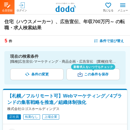
会員登録
ログイン
気になる
メニュー
住宅（ハウスメーカー）、広告宣伝、年収700万円～
の転
職・求人検索結果
5
条件で並び替え
件
現在の検索条件
[職種]広告宣伝-マーケティング・商品企画・広告宣伝 [業種]住宅（ハウスメーカー）-建設・プラント・不動産業界 [年収]700万円～
新着求人をいつでもチェック
条件の変更
この条件を保存
【札幌／フルリモート可】Webマーケティング／4ブラ
ンドの集客戦略を推進／組織体制強化
株式会社ロゴスホールディングス
正社員
転勤なし
上場企業