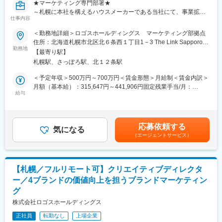
★マーケティング専門部署★
～札幌に本社を構えるハウスメーカーである当社にて、事業拡大
仕事内容
に伴うマーケティング組織の強化を進めています～
＜勤務地詳細＞ロゴスホールディングス マーケティング部拠点
■ミッション：
住所：北海道札幌市北区北６条西１丁目1－3 The Link Sapporo
・当社が展開する4ブランドそれぞれの個性や強みを活かしなが
勤務地
８階受動喫煙対策：屋内全面禁煙変更の範囲：会社の定める事業
【最寄り駅】
ら、ブランド価値向上と集客成果最大化の両立を実現すること。
所（リモートワーク含む）
札幌駅、さっぽろ駅、北１２条駅
・戦略立案から実行、効果検証までを一貫して推進し、マーケテ
ィングの力で事業成長を牽引していただきます。
＜予定年収＞500万円～700万円＜賃金形態＞月給制＜賃金内訳＞
月額（基本給）：315,647円～441,906円固定残業手当/月：
■当ポジションについて：
給与
48,413円～67,777円（固定残業時間20時間0分/月）超過した時間
・当社が展開する4ブランド（ロゴスホーム、豊栄建設など）のマ
外労働の残業手当は追加支給＜月給＞364,060円～509,683円（一
ーケティング戦略立案から実行、効果検証までを担当いただきま
律手当を含む）＜昇給有無＞有＜残業手当＞有＜給与補足＞※給与
す。
詳細は、経験・年齢・能力を考慮し規定により優遇致します。■昇
応募依頼する
・将来的にはディレクターとして、各ブランドのマーケティング
気になる
給：年1回（7月）※業務評価による■賞与：年2回（6月、12月）年
（エージェントサービス）
戦略を統括し、組織を牽引いただくことを期待しています。
間：基本給2.0ヶ月分支給※前年度実績による賃金はあくまでも目
安の金額であり、選考を通じて上下する可能性があります。月給
■業務内容：
(月額)は固定手当を含めた表記です。
(1)マーケティング戦略の立案・実行
【札幌／フルリモート可】クリエイティブディレクタ
・各事業会社の商談目標達成に向けた集客戦略の企画・推進
ー／4ブランドの価値向上を担うブランドマーケティン
・KGI・KPIに基づくマーケティング施策の設計・実行
グ
・ブランドごとの特性に合わせた施策立案
(2)効果分析・改善推進
株式会社ロゴスホールディングス
・Google Analyticsなどを活用したデータ分析
正社員
転勤なし
上場企業
・マーケティング施策の効果検証および改善提案