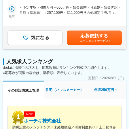
（2）建築資材の発注・納品管理
も魅力です。
（3）施工スケジュールの作成・調整
＜予定年収＞480万円～600万円＜賃金形態＞月給制＜賃金内訳＞
（4）現場の進捗管理、安全管理、品質チェック
変更の範囲：会社の定める業務
月額（基本給）：257,100円～311,000円その他固定手当/月：
（5）お客様や社内関係者との打ち合わせ
給与
20,000円固定残業手当/月：71,500円～84,000円（固定残業時間
（6）完成後の最終検査、引き渡し準備 など
30時間0分/月）超過した時間外労働の残業手当は追加支給＜月給
担当エリアは知多半島内のみで、遠方への移動はありません。
＞348,600円～415,000円（一律手当を含む）＜昇給有無＞有＜残
地元で腰を据えて働きたい方にとって働きやすい環境です。
業手当＞有＜給与補足＞■その他固定手当・資格手当（一級建築施
応募依頼する
気になる
工管理技士：20,000円）■月給＋下記手当などを支給・役付手当
（エージェントサービス）
■ 入社後の流れ
（主任：15,000円～）・資格手当（一級建築施工管理技士以外の
まずは当社の商品、標準仕様、施工フローなどを学び、その後は
資格が対象）・賞与（年2回）賃金はあくまでも目安の金額であ
先輩の現場に同行いただきながら、当社の進め方に慣れていただ
り、選考を通じて上下する可能性があります。月給(月額)は固定手
きます。ITツールを積極的に導入しており、紙や電話中心だった
当を含めた表記です。
人気求人ランキング
管理業務も効率化されています。早い方で3か月程度で1棟を主担
dodaに掲載中の求人を、応募数順にランキング形式でご紹介します。
当としてお任せするケースもあります。
※応募数が同数の場合は、新着順に表示しています。
■ 配属部署について
更新日：
2026/8/9（日）
現在は3名で構成されています。若手からベテランまでバランスが
良く、質問しやすい環境です。
住宅（ハウスメーカー）
年収250万円～
その他設備施工管理
■ 企業の特徴・魅力
当社は「共存共栄」を理念とし、地域のお客様と社員双方が幸せ
になる家づくりを大切にしてきました。ZEH（ゼロエネルギー住
宅）をいち早く導入するなど環境配慮型住宅にも積極的。創業50
New
年の信頼と豊富な土地情報を強みに、知多半島で安定した受注を
ホーチキ株式会社
継続しています。
防災設備のメンテナンス／未経験歓迎／研修制度あり／土日祝休み