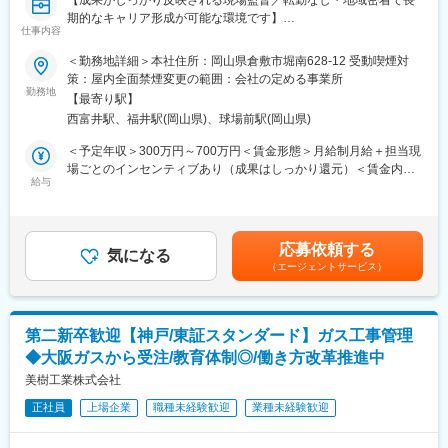
【成果がしっかり反映される現場監督／転勤なし・地域密着で長
期的なキャリア形成が可能な環境です】
■組織、環境：
仕事内容
■業務概要
20代～40代の社員４名が活躍しています。
当社にて、住宅を中心とした建築現場の施工管理業務全般をお任
入社後は社長に同行のうえ、業務に慣れていただき少しずつ業務
＜勤務地詳細＞本社住所：岡山県倉敷市堀南628-12 受動喫煙対
せします。現場見回りや材料手配、見積作成、契約後の進捗監
をお任せ、お客様の対応もお任せしていきます。社長と二人三脚
策：屋内全面禁煙変更の範囲：会社の定める事業所
理、お客様との打ち合わせ、追加発注など、現場が円滑に進行す
勤務地
で業務を行っていただきますが、気さくな社長のため相談なども
【最寄り駅】
るよう幅広い業務を担当いただきます。営業エリアは岡山県南地
しやすいです。
西富井駅、福井駅(岡山県)、球場前駅(岡山県)
域に限定され、転勤はありません。自らの頑張りがインセンティ
日曜日は必ず休み、残業も少ない環境です。
ブとして給与に反映されるため、やりがいを持って働けます。
＜予定年収＞300万円～700万円＜賃金形態＞月給制月給＋担当現
■魅力、強み：
場ごとのインセンティブあり（成果はしっかり還元）＜賃金内訳
■業務詳細
給与
◇全て一貫して自社施工
＞月額（基本給）：197,000円～368,000円固定残業手当/月：
・担当現場の進捗管理、品質・安全管理
お問い合わせから現地調査、打ち合わせ、施工、アフターフォロ
31,000円～57,000円（固定残業時間20時間0分/月）超過した時間
・協力業者や資材業者との打ち合わせ、材料手配
ーまでを一貫して対応しており、また、お引渡しが完了してから
外労働の残業手当は追加支給＜月給＞228,000円～425,000円（一
・見積作成や追加・変更時の発注業務
もサポートし続けていることで多くのお客様から信頼をいただい
律手当を含む）＜昇給有無＞有＜残業手当＞有賃金はあくまでも
応募依頼する
・お客様への進捗報告や仕様打ち合わせ
気になる
ております。
目安の金額であり、選考を通じて上下する可能性があります。月
（エージェントサービス）
・現場の工程・コスト管理
一貫して自社施工しているため、完成が目に見えるのでやりがい
給(月額)は固定手当を含めた表記です。
・各種書類作成、報告業務
や面白さにもつながります。
・県南地域を中心とした現場巡回
◇年間施工件数増加中！
現場状況により柔軟に勤務時間を調整しながら、全体の調和を図
地域に密着して昔からのお付き合いを大事にし、お客様を想った
第二新卒歓迎【神戸/東証スタンダード】ガス工事管理
ります。
施工を行っている背景から、年間の施工件数が増加中！今後は個
◆大阪ガスから受注/教育体制◎/働き方改革推進中
人宅だけでなく、施設の外構にも業務を広げていく予定です。
■扱うサービス
美樹工業株式会社
主に戸建住宅・リフォーム案件を中心に、地域に根差した建築・
変更の範囲：会社の定める業務
正社員
上場企業
職種未経験歓迎
業種未経験歓迎
施工サービスを提供しています。