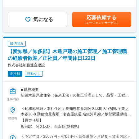
（6）完成後の最終検査、引き渡し準備 など
■就業環境
時間0分/月）超過した時間外労働の残業手当は追加支給＜月給＞
担当エリアは知多半島内のみで、遠方への移動はありません。
県外転勤なし、週休2日制（水・日定休）、年間休日115日＋リフ
306,700円～350,000円（一律手当を含む）＜昇給有無＞有＜残業
地元で腰を据えて働きたい方にとって働きやすい環境です。
レッシュ休暇5日、各種社会保険・育児短時間勤務制度あり。ワー
手当＞有＜給与補足＞■その他固定手当・資格手当（二級建築施工
応募依頼する
気になる
クライフバランスを重視しています。
管理技士：5,000円）■月給＋下記手当などを支給・役付手当（主
（エージェントサービス）
■ 入社後の流れ
任：15,000円～）・資格手当（二級建築施工管理技士以外の資格
まずは当社の商品、標準仕様、施工フローなどを学び、その後は
■想定されるキャリアパス
が対象）・賞与（年2回）賃金はあくまでも目安の金額であり、選
先輩の現場に同行いただきながら、当社の進め方に慣れていただ
現場監督から主任・所長・管理職や他部門へのジョブローテーシ
考を通じて上下する可能性があります。月給(月額)は固定手当を含
きます。ITツールを積極的に導入しており、紙や電話中心だった
ョンも可能。多様なキャリア形成を支援します。
めた表記です。
締切間近
管理業務も効率化されています。早い方で3か月程度で1棟を主担
【愛知県／知多郡】木造戸建の施工管理／施工管理職
当としてお任せするケースもあります。
■企業の特徴/魅力
の経験者歓迎／正社員／年間休日122日
地域密着で信頼と実績を積み重ね、今後も新展示場をオープン予
■ 配属部署について
定。チームで支え合いながら高品質な住宅づくりに取り組めま
株式会社加藤連合建設
現在は3名で構成されています。若手からベテランまでバランスが
す。
正社員
転勤なし
良く、質問しやすい環境です。
変更の範囲：会社の定める業務
■ 企業の特徴・魅力
■ 職務概要
当社は「共存共栄」を理念とし、地域のお客様と社員双方が幸せ
新築木造戸建住宅（在来工法）の施工管理として、品質・工程・
になる家づくりを大切にしてきました。ZEH（ゼロエネルギー住
仕事内容
安全・コストの管理を主に担当します。1棟1棟の品質にこだわり
宅）をいち早く導入するなど環境配慮型住宅にも積極的。創業50
たい方、地域密着で腰を据えて働きたい方に最適な環境です。
年の信頼と豊富な土地情報を強みに、知多半島で安定した受注を
＜勤務地詳細＞本社住所：愛知県知多郡阿久比町大字卯坂字栗之
継続しています。
木谷20-8 勤務地最寄駅：名古屋鉄道 名鉄河和線／坂部駅受動喫煙
■ 具体的な業務内容
勤務地
また、長期休暇（夏8日・冬11日）、残業は月平均20時間程度、
対策：屋内全面禁煙変更の範囲：会社の定める事業所
【最寄り駅】
（1）協力会社の手配および職人への指示出し
報奨金・賞与充実など、“働きやすさ”と“成果評価”を両立できる点
坂部駅、阿久比駅、白沢駅(愛知県)
（2）建築資材の発注・納品管理
も魅力です。
（3）施工スケジュールの作成・調整
＜予定年収＞350万円～470万円＜賃金形態＞月給制＜賃金内訳＞