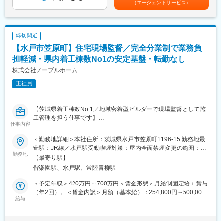
（エージェントサービス）
■組織環境
17名の少数精鋭組織で、ベテランから若手まで幅広い層が在籍し
ています。日常的に相談しやすい関係性が築かれており、現場で
の気づきや失敗も組織全体で共有しながら成長していく風土が特
締切間近
徴です。社歴や年齢に関係なく意見を発信しやすく、経験豊富な
【水戸市笠原町】住宅現場監督／完全分業制で業務負
方が中心となって現場力向上を牽引できる環境が整っています。
担軽減・県内着工棟数No1の安定基盤・転勤なし
■キャリア
株式会社ノーブルホーム
入社後は施工管理チーフとして現場の中核を担いながら、若手育
正社員
成にも関わるポジションでご活躍いただきます。その後は技術主
幹や組織マネジメントなど、より上流の役割へステップアップが
可能です。個人の実績だけでなく育成や組織貢献も評価対象とな
【茨城県着工棟数No.1／地域密着型ビルダーで現場監督として施
るため、長期的に影響力を発揮したい方に適したキャリアパスが
工管理を担う仕事です】
描けます。
仕事内容
■業務概要
■就業環境
＜勤務地詳細＞本社住所：茨城県水戸市笠原町1196-15 勤務地最
当社の現場監督として、ご契約後の住宅建築現場で施工管理全般
年間休日116日、月平均残業時間は約10時間と、無理のない働き
寄駅：JR線／水戸駅受動喫煙対策：屋内全面禁煙変更の範囲：会
を担当いただきます。営業・設計・インテリアコーディネーター
勤務地
方が可能です。転勤や長期出張はなく、地域に根ざして安定的に
社の定める事業所
【最寄り駅】
など社内関係部門やパートナー施工業者と密に連携しながら、安
キャリアを築くことができます。また、研修やスキル向上の機会
偕楽園駅、水戸駅、常陸青柳駅
全・品質・工程・予算の各管理業務を担い、お客様が安心して長
は就業時間内に確保されており、日々の業務と成長を両立しなが
く暮らせる家づくりを実現します。
ら安心して長く働ける環境が整っています。
＜予定年収＞420万円～700万円＜賃金形態＞月給制固定給＋賞与
（年2回）。＜賃金内訳＞月額（基本給）：254,800円～500,000
■業務詳細
給与
■企業の魅力
円その他固定手当/月：3,759円固定残業手当/月：41,441円（固定
現場監督の主な業務は、施工計画の立案と進捗管理、施工業者や
創業139年以上の歴史を持ち、官公庁や大手企業案件を中心に安
残業時間21時間0分/月）超過した時間外労働の残業手当は追加支
職人の手配・業務指示、現場の安全・コンプライアンス遵守状況
定した受注基盤を確立しています。工場や公共施設から個人住宅
給＜月給＞300,000円～545,200円（一律手当を含む）＜昇給有無