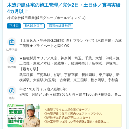
木造戸建住宅の施工管理／完休2日・土日休／賞与実績
4カ月以上
株式会社飯田産業(飯田グループホールディングス)
正社員
5名以上採用
職種未経験歓迎
【土日休み・完全週休2日制】自社ブランド住宅（木造戸建）の施
工管理★プライベートと両立OK
仕事内容
★積極採用エリア／東京、神奈川、埼玉、千葉、大阪、沖縄＜施
工管理＞東京／本社（武蔵境）、綾瀬神奈川／新横浜、戸塚埼玉
勤務地
／大宮千葉／柏栃木／宇都宮静岡／静岡大阪／新大阪宮城／仙台
【最寄り駅】
沖縄／那覇※受動喫煙対策あり
武蔵境駅、三河島駅、柏駅、宇都宮駅、新静岡駅、東戸塚駅、新
横浜駅、大宮駅(埼玉県)、古島駅、東三国駅、榴ケ岡駅、宇都宮駅
東口駅、東淀川駅、宮城野原駅、新大阪駅
年収770万円（32歳／経験6年）
※内訳：月給34万円＋残業代6.5万円＋賞与180万円+報奨金、各種
給与
手当
＼東証プライム上場企業グループ／
◎分譲戸建て住宅で国内シェアトップクラス
◎経験者は月給28万円以上スタート
◎施工管理では珍しい完全週休2日制／土日休み
◎1棟から大型現場まで幅広く、1つの現場で集中的かつ