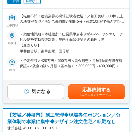
正社員
転勤なし
■教育体制：
ガス工事にはさまざまな手順や作業があり、それを行うには定め
【職種不問！建築業界の現場経験者歓迎！／着工実績5000棟以上
られた資格が必要です。当社では人材育成の取り組みのひとつと
の地域密着型／所定労働時間7時間45分・残業10h程で働き方◎／
して、資格の取得をめざす社員を積極的にサポートしています。
仕事内容
転勤なし／UIターン歓迎】
また、安全、品質、CSの向上に取り組む協力業者を表彰・褒賞す
る評価制度を設け、社内外のレベルアップに力を入れています。
＜勤務地詳細＞本社住所：山梨県甲府市伊勢4-22-1 サンマリーナ
■業務概要：
ビル伊勢受動喫煙対策：屋内全面禁煙変更の範囲：無
発注者側として、自社の住宅新築建築工事に関する施工管理（現
勤務地
■充実の資格取得支援制度：
【最寄り駅】
場の工程管理・安全管理・品質管理）をお任せします。
大阪ガス主催の資格取得講習へ参加いただいたり、自己啓発支援
甲斐住吉駅、南甲府駅、国母駅
担当エリアは山梨のみで、県を跨ぐ施工や出張・転勤等もありま
として各種通信教育や資格取得セミナー等の受講費補助をしてお
せん◎
ります。また、資格試験受験料は会社が全額負担しております
＜予定年収＞420万円～550万円＜賃金形態＞月給制※前年度年収
地域で腰を据えて働きたい方にもオススメの環境です。
（各資格級毎3回まで）。
保証※＜賃金内訳＞月額（基本給）：300,000円～400,000円＜月
給与
また、模擬試験問題を資格学校から購入したり、過去問から担当
給＞300,000円～400,000円＜昇給有無＞無＜残業手当＞有＜給与
▼具体的な内容
がピックアップして問題集を作成したものを活用することもでき
補足＞■賞与※給与条件はご経験値によって求人票の記載から上下
・PCを使用して書類の作成、データ入力
ます。
する可能性がございます。※想定年収には、固定給と賞与(２か月
・現場写真の撮影・整理・管理
相当※昨年実績)を含む※賞与は個人成績や業績により変動する賃金
応募依頼する
・見積作成・材料の発注
気になる
はあくまでも目安の金額であり、選考を通じて上下する可能性が
（エージェントサービス）
・工事完了後の写真整理・書類作成
あります。月給(月額)は固定手当を含めた表記です。
・工程・安全・品質・原価の管理
・協力業者との調整・打ち合わせ
【茨城／神栖市】施工管理◆現場専任ポジション／分
■組織構成：
業体制で本業に集中◆デザイン注文住宅／転勤なし
4名（40代2名・50代2名／男性活躍中）
定年は60歳ですが、再雇用制度の利用等で長期就業も可能です◎
株式会社 ＷＯＯＤＹ ＨＯＵＳＥ