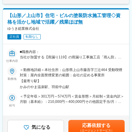
同社には、2部署ありそれぞれ6~7名の社員が所属しております。
年齢構成は入社2・3年目の20代～60代までバランスよく在籍して
おります。
【山形／上山市】住宅・ビルの塗装防水施工管理◇資
65歳までの再雇用制度もあり、働き方（休日数、時短勤務など）
格を活かし地域で活躍／残業ほぼ無
など相談し長く働ける環境が整っております。
ゆうき総業株式会社
■働き方について
正社員
転勤なし
毎週、社内で工程会議を開きそれぞれの工事の状況などを社長や
部長なども一緒に考えアドバイスをしております。一人に任せっ
きりにするのではなく、会社全体で施工管理の方を支えていく方
■職務内容：
針です。また、過剰労働にならないよう人員に見合った受注をし
当社が加盟する【雨漏り119】の雨漏り工事施工店「雨ん防」と
ているため、残業時間は通常時期で25時間程繁忙期(3月末にかけ
仕事内容
して現場の施工管理業務を担当していただきます。
て)でも35時間程です。休日に急に呼び出されることも原則なく、
＜勤務地詳細＞本社住所：山形県上山市藤吾字三辻464 受動喫煙
休日出勤が行われた場合は代休で対応しております。代休や有休
■詳細内容：具体的には下記の業務を担当していただきます。
対策：屋内全面禁煙変更の範囲：会社の定める事業所
は閑散期に取得頂くケースが多いですが、お子さんの発表会など
・塗装工事や防水工事を含め、総合仕上げ改修工事の施工管理業
勤務地
で繁忙期の平日有給取得は事前に申請し調整が可能です。
【最寄り駅】
務
かみのやま温泉駅、羽前中山駅
個人宅が主体となりますが、ビルやマンション・アパート・商業
■本ポジションの魅力：
施設等への対応も徐々に必要となります。
＜予定年収＞301万円～574万円＜賃金形態＞月給制＜賃金内訳＞
・建物の新築や増改築に深く関わり、完成に立ち会える機会が多
工事管理や連絡手段等については社員へipadを支給しており、外
月額（基本給）：210,000円～400,000円その他固定手当/月：
い仕事です。今回は鉄道・運輸関連工事に関する施工管理をお任
出先でも対応ができるようにしておりますので
給与
5,000円～10,000円＜月給＞215,000円～410,000円＜昇給有無＞
せしたいと思っています。駅舎建設や駅ビル、サービスエリア内
事務所に戻ってからの作業負担を軽減しております。
有＜残業手当＞有＜給与補足＞・経験や能力によって決定しま
施設の新築などインフラ拠点の整備を幅広く行っており、駅の利
す。・賞与：年2回（前回実績2月分）記載金額は選考を通じて上
便性・安全性を高めることで利用者にとって過ごしやすい環境を
■組織体制：
下する可能性があります。月給(月額)は固定手当を含みます。
整えることができる社会貢献性の高いお仕事です。
応募依頼する
現在3名体制で対応をしております。
気になる
（エージェントサービス）