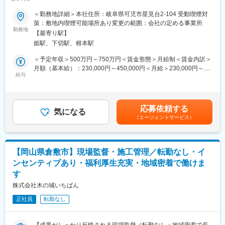
が、現在は社長が現場対応なども行っているため、実現できてい
部長：公共工事・一般公共建築工事を主に営業
ない状況です。
＜勤務地詳細＞本社住所：岐阜県可児市星見台2-104 受動喫煙対
次長：木造新築住宅を主に営業
そのため、今後、事業を拡大していくためにも現在社長が担って
策：敷地内喫煙可能場所あり変更の範囲：会社の定める事業所
いる現場対応などの実務をお任せできる方を募集します。
勤務地
■職場環境：お弁当持参OK・空調完備。全社員での朝礼実施して
【最寄り駅】
います！
姫駅、下切駅、根本駅
■業務内容：
依頼をいただいてから完成引き渡しまでの一連業務をお任せしま
＜予定年収＞500万円～750万円＜賃金形態＞月給制＜賃金内訳＞
■当社の魅力・やりがい：創業130年以上の当社は、東葛エリアの
す。
月額（基本給）：230,000円～450,000円＜月給＞230,000円～
工事を通じて地域と共に発展し、地元に貢献してきました。手掛
給与
450,000円＜昇給有無＞有＜残業手当＞有＜給与補足＞■昇給：年
けた建築プロジェクトは、多くの人々に役立つと同時に、私たち
■業務詳細：
１回■賞与：年2回賃金はあくまでも目安の金額であり、選考を通
自身のやりがいにもつながっています。また、営業部と工事部が
・現場の下見
じて上下する可能性があります。月給(月額)は固定手当を含めた表
密に連携し、風通しの良いチームワークが魅力の職場です。
・見積もり作成
記です。
応募依頼する
・下請け業者の手配
気になる
変更の範囲：会社の定める業務
（エージェントサービス）
・工事工程の管理 など
「施工のプロにとって、お客様のご要望をヒアリングし、それに
合わせた施工を提供することは、当たり前のこと。」当社はお客
様と打合せの時間もしっかり設け、お客様に満足いただく施工を
【岡山県倉敷市】現場監督・施工管理／転勤なし・イ
行っており、お客様対応から下請け業者など関係各社への対応も
ンセンティブあり・福利厚生充実・地域密着で働けま
お任せします。
す
また当社は一貫してすべての工程を担当する自社施工のため、マ
ルチタスクで業務を担当いただきます。
株式会社木の城いちばん
≪案件≫
正社員
転勤なし
現在、個人宅の外構やエクステリア工事を中心に年間200～300件
程度を手掛けています。今後は介護施設や保育園などの外構も手
掛けていく予定です。