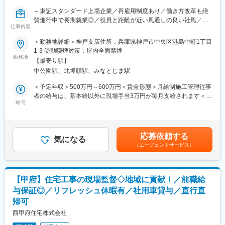
きやすさを重視。頑張りが評価される仕組みと、長く安心して働
ける環境が整っています。
～東証スタンダード上場企業／再雇用制度あり／働き方改革も絶
■教育体制：
賛進行中で長期就業◎／役員と距離が近い風通しの良い社風／転
（１）当社はメンター制度を採用しており、一人ひとりに担当の
仕事内容
変更の範囲：無
勤無し／年休120日～
先輩社員がつきます。1年間担当される中で定期的なミーティング
＜勤務地詳細＞神戸支店住所：兵庫県神戸市中央区港島中町1丁目
があり、わからないことはすぐに相談できる環境があります。
■業務内容：
1-3 受動喫煙対策：屋内全面禁煙
大阪ガスの指定工事会社として、ガスを安全かつ安定的に供給す
勤務地
（２）ガス工事にはさまざまな手順や作業があり、それを行うに
【最寄り駅】
るために、兵庫県内のガス管敷設工事等を行なっています。
は定められた資格が必要です。当社では人材育成の取り組みのひ
中公園駅、北埠頭駅、みなとじま駅
ガス工事の施工数は県内トップクラスで、ガス導管(外管)工事、敷
とつとして、資格の取得をめざす社員を積極的にサポートしてい
地内工事(内管)、ガス管の保全業務、緊急保安業務などを担当して
＜予定年収＞500万円～600万円＜賃金形態＞月給制施工管理従事
ます。
います。
者の給与は、基本給以外に現場手当3万円が毎月支給されます＜賃
また、安全、品質、CSの向上に取り組む社員・協力業者を表彰・
給与
金内訳＞月額（基本給）：210,000円～300,000円その他固定手
褒賞する評価制度を設け、社内外のレベルアップに力を入れてい
★当社で働く魅力★
当/月：30,000円＜月給＞240,000円～330,000円＜昇給有無＞有
ます。
◎2026年より年休120日、完全週休2日制(土・日・祝)
＜残業手当＞有＜給与補足＞経験・スキル等を考慮し決定いたし
◎充実の手当支給
ます。■モデル年収：30歳570万円（賞与、時間外等を含む一例）
■充実の資格取得支援制度：
応募依頼する
※施工管理職の現場手当・資格手当・住宅手当等支給されます。
気になる
■残業：月25時間程度（22年度実績平均25時間）※繁忙期は左記を
大阪ガス主催の資格取得講習へ参加いただいたり、自己啓発支援
（エージェントサービス）
◎残業時間削減に向けての全社方針
超える場合有り■賞与：基本給の3.8ヶ月分（前年度実
として各種通信教育や資格取得セミナー等の受講費補助をしてお
※毎週水曜日のノー残業デーの設定や、全社方針により月平均25
績） その他 会社業績に応じて決算賞与を支給する場合有
ります。また、資格試験受験料は会社が全額負担しております
時間の残業時間に抑えることが叶っております。
り賃金はあくまでも目安の金額であり、選考を通じて上下する可
（各資格級毎3回まで）。
能性があります。月給(月額)は固定手当を含めた表記です。
また、模擬試験問題を資格学校から購入したり、過去問から担当
【甲府】住宅工事の現場監督◇地域に貢献！／前職給
■社風：
がピックアップして問題集を作成したものを活用することもでき
与保証◎／リフレッシュ休暇有／社用車貸与／直行直
「みんなが元気に挨拶する会社」であり、社内コミュニケーショ
ます。
帰可
ンが活発です。社内委員会の活動も活発で、役員も交えて社内の
より良い働き方に向けた活動が進んでいます。
西甲府住宅株式会社
またTeamsを用いたリモート会議も積極的に活用しています。