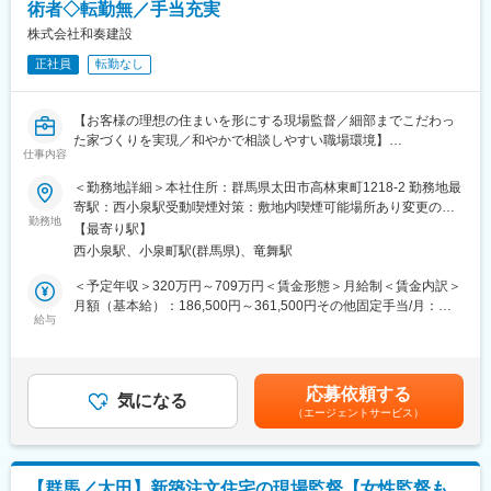
術者◇転勤無／手当充実
▼施主との工事定例MTGでの進捗報告
▼技術的な質問への対応
株式会社和奏建設
他 現場施工管理との連携
正社員
転勤なし
■ ポジションの魅力
系統蓄電池という新しい商品を扱うため、
【お客様の理想の住まいを形にする現場監督／細部までこだわっ
0からフローを構築することもあります。
た家づくりを実現／和やかで相談しやすい職場環境】
みんなで意見を出し合って事業を推進するため、
仕事内容
非常に風通しの良い雰囲気が特徴です。
■業務内容
＜勤務地詳細＞本社住所：群馬県太田市高林東町1218-2 勤務地最
現場監督として、注文住宅に加えて福祉施設や工場などの建築現
寄駅：西小泉駅受動喫煙対策：敷地内喫煙可能場所あり変更の範
■ 株式会社グリーンエナジー・ライフについて
場を総合的にマネジメントしていただきます。工程・品質・原
勤務地
囲：会社の定める事業所
株式会社グリーンエナジー・ライフは、
【最寄り駅】
価・安全管理を中心に、お客様との打合せや仕様提案も行い、現
東証グロース上場のグリーンエナジー＆カンパニーグループに属
西小泉駅、小泉町駅(群馬県)、竜舞駅
場監督自らが住宅の引き渡しまで担当するのが特徴です。監理技
し、
術者・主任技術者としての経験を活かしながら、現場全体をリー
＜予定年収＞320万円～709万円＜賃金形態＞月給制＜賃金内訳＞
再生可能エネルギーと住まいを融合したサービスを展開する中核
ドしていただくポジションです。
月額（基本給）：186,500円～361,500円その他固定手当/月：
企業です。グループは、太陽光発電や系統用蓄電所、ネットゼ
＜具体的な業務内容＞
給与
6,000円＜月給＞192,500円～367,500円＜昇給有無＞有＜残業手
ロ・エネルギー・ハウスといった事業を軸に、開発から施工、運
・建築現場における工程管理、品質管理、原価管理、安全管理
当＞有＜給与補足＞年収は年齢や経歴等により決定いたします。
用までを一貫して担う体制を構築し、「個人参加型の持続可能エ
・施主との仕様打合せ、細部のコーディネート提案
賞与は入社時期によって金額が変わります。賃金はあくまでも目
ネルギー社会」の実現を目指しています。
・職人・協力会社・関係者への指示出しおよび現場調整
安の金額であり、選考を通じて上下する可能性があります。月給
中期経営計画「Green300」においては、開発数の最大化と蓄電池
応募依頼する
・福祉施設・工場での監理技術者、主任技術者業務（該当資格保
気になる
(月額)は固定手当を含めた表記です。
事業の拡大を柱とし、再生可能エネルギーを社会インフラとして
（エージェントサービス）
有者）
定着させる成長戦略を推進しています。 当社はその中で、住ま
・注文住宅などの竣工・引き渡し対応
い・資産・エネルギーを組み合わせた独自の価値提供を通じ、顧
客接点の最前線として事業の推進を担っています。
■組織環境
GX（グリーン・トランスフォーメーション）が加速する中、当社
【群馬／太田】新築注文住宅の現場監督【女性監督も