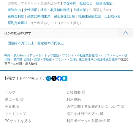
管理職・マネジャー
英語を活かす
学歴不問
転勤なし（勤務地限定）
服装自由
女性活躍
社宅・家賃補助制度
上場企業
中国語を活かす
退職金制度
残業20時間未満
完全週休2日制
職種未経験歓迎
土日祝休み
原則定時退社
海外出張あり
U・Iターン支援あり
ほかの固定給で探す
固定給25万円以上
固定給35万円以上
転職・求人doda（デューダ）トップ
建設・プラント・不動産業界
住宅（ハウスメーカー）
技
術職・専門職（建設・建築・不動産・プラント・工場）
施工管理
その他設備施工管理
年収250
万円～の転職・求人情報
転職サイト dodaをシェア
ヘルプ
会社概要
拠点一覧
利用規約
免責事項
通信に関する情報の利用について
サイトマップ
採用を検討中の方へ
PCサイトを見る
利用者データの外部送信