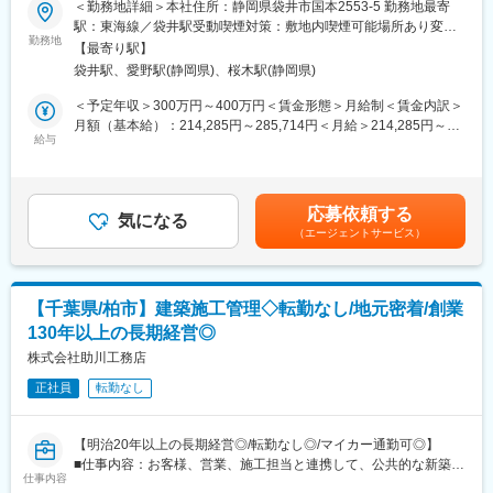
＜勤務地詳細＞本社住所：静岡県袋井市国本2553-5 勤務地最寄
■求人概要
駅：東海線／袋井駅受動喫煙対策：敷地内喫煙可能場所あり変更
袋井市に本社を構え新築・リフォームとハウスクリーニングの事
勤務地
の範囲：会社の定める事業所
【最寄り駅】
業を手掛ける建築会社にて、ハウスクリーニングのスタッフを募
袋井駅、愛野駅(静岡県)、桜木駅(静岡県)
集いたします。
将来は同部門の中心的存在として活躍いただく事を期待しており
＜予定年収＞300万円～400万円＜賃金形態＞月給制＜賃金内訳＞
ます。
月額（基本給）：214,285円～285,714円＜月給＞214,285円～
給与
285,714円＜昇給有無＞有＜残業手当＞有＜給与補足＞■賞与：2
■具体的には：
回／年■昇給：1回／年※基本給は、これまでの経験・年齢などを
・アパートやマンションの共有スペースの定期清掃
考慮した上で決定いたします賃金はあくまでも目安の金額であ
・病院・介護施設などの施設清掃、定期空調清掃
り、選考を通じて上下する可能性があります。月給(月額)は固定手
応募依頼する
・エアコンクリーニング
気になる
当を含めた表記です。
（エージェントサービス）
・新築工事後・リフォーム後に引き渡し前清掃
・草刈り
※今回ご入社いただく方には、工場清掃など休日・夜間の対応が求
められる案件もお任せしたいと考えております。
【千葉県/柏市】建築施工管理◇転勤なし/地元密着/創業
130年以上の長期経営◎
■配属部署
クリーンスタッフ3名（平均40代の女性スタッフとなります）
株式会社助川工務店
管理部門の方が兼務するなどして、案件の対応を行っておりま
正社員
転勤なし
す。
■採用背景
【明治20年以上の長期経営◎/転勤なし◎/マイカー通勤可◎】
現在のスタッフは家庭事情などもあり、夜間・休日のご対応がで
■仕事内容：お客様、営業、施工担当と連携して、公共的な新築増
きません。案件には、夜間・休日のご対応が必要となるものが含
仕事内容
改築工事及び公共工事を進行・管理をお任せします。