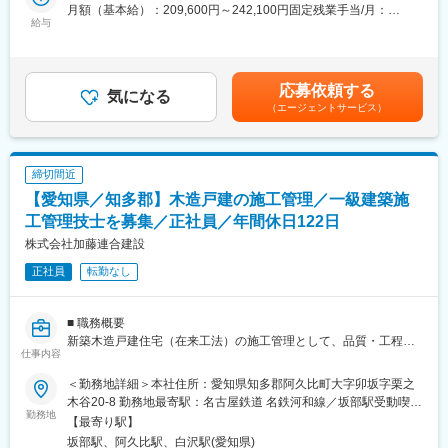
（4）現場の進捗管理、安全管理、品質チェック
変更の範囲：会社の定める業務
月額（基本給）：209,600円～242,100円固定残業手当/月：
（5）お客様や社内関係者との打ち合わせ
給与
49,000円～60,000円（固定残業時間30時間0分/月）超過した時間
（6）完成後の最終検査、引き渡し準備 など
外労働の残業手当は追加支給＜月給＞258,600円～302,100円（一
担当エリアは知多半島内のみで、遠方への移動はありません。
律手当を含む）＜昇給有無＞有＜残業手当＞有＜給与補足＞■月給
地元で腰を据えて働きたい方にとって働きやすい環境です。
＋下記手当などを支給・役付手当（主任：15,000円～）・資格手
応募依頼する
気になる
当（二級建築施工管理技士：5,000円など）・賞与（年2回）賃金
（エージェントサービス）
■ 入社後の流れ
はあくまでも目安の金額であり、選考を通じて上下する可能性が
まずは当社の商品、標準仕様、施工フローなどを学び、その後は
あります。月給(月額)は固定手当を含めた表記です。
先輩の現場に同行いただきながら、当社の進め方に慣れていただ
きます。ITツールを積極的に導入しており、紙や電話中心だった
締切間近
管理業務も効率化されています。早い方で3か月程度で1棟を主担
【愛知県／知多郡】木造戸建の施工管理／一級建築施
当としてお任せするケースもあります。
工管理技士を募集／正社員／年間休日122日
■ 配属部署について
株式会社加藤連合建設
現在は3名で構成されています。若手からベテランまでバランスが
正社員
転勤なし
良く、質問しやすい環境です。
■ 企業の特徴・魅力
■ 職務概要
当社は「共存共栄」を理念とし、地域のお客様と社員双方が幸せ
新築木造戸建住宅（在来工法）の施工管理として、品質・工程・
になる家づくりを大切にしてきました。ZEH（ゼロエネルギー住
仕事内容
安全・コストの管理を主に担当します。1棟1棟の品質にこだわり
宅）をいち早く導入するなど環境配慮型住宅にも積極的。創業50
たい方、地域密着で腰を据えて働きたい方に最適な環境です。
年の信頼と豊富な土地情報を強みに、知多半島で安定した受注を
＜勤務地詳細＞本社住所：愛知県知多郡阿久比町大字卯坂字栗之
継続しています。
木谷20-8 勤務地最寄駅：名古屋鉄道 名鉄河和線／坂部駅受動喫煙
■ 具体的な業務内容
勤務地
また、長期休暇（夏8日・冬11日）、残業は月平均20時間程度、
対策：屋内全面禁煙変更の範囲：会社の定める事業所
【最寄り駅】
（1）協力会社の手配および職人への指示出し
報奨金・賞与充実など、“働きやすさ”と“成果評価”を両立できる点
坂部駅、阿久比駅、白沢駅(愛知県)