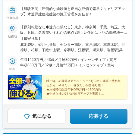
【経験不問！圧倒的な経験値と正当な評価で素早くキャリアアッ
プ】木造戸建住宅建築の施工管理をお任せ！
仕事内容
【原則転勤なし◆遠方出張なし】東京、神奈川、千葉、埼玉、大
阪、兵庫、名古屋いずれかの拠点※詳しい住所は下記の勤務地一覧
勤務地
をご覧ください★エリア間の異動は基本的にありません！当社は
【最寄り駅】
大都市圏中心部のみに事業領域を絞り、そこで圧倒的な高シェア
北池袋駅、砂川七番駅、センター南駅、東戸塚駅、本厚木駅、行
を取るという事業方針です。そのため事業エリアは東京・神奈
徳駅、柏駅、下総中山駅、今羽駅、江坂駅、堺東駅、岩屋駅(兵庫
川・千葉・埼玉・名古屋・大阪・兵庫のみであり、エリア間の異
県)、久屋大通駅、泉体育館駅、京成中山駅、灘駅、栄町駅(愛知
動は基本的にありません。※原則転勤、出張はありません※配属は
年収1420万円／43歳／月給80万円＋インセンティブ＋賞与
県)、玉川上水駅、東中山駅、春日野道駅(阪神線)、栄駅(愛知県)
希望を考慮し決定します※受動喫煙対策：あり
年収830万円／32歳／月給55万円＋インセンティブ＋賞与
給与
唯一無二の建築メガベンチャー×あらゆる建築に携われ
るから、やりたい・稼ぎたいが全部可能！
★入社時の想定年収600万円～1100万円
★中途入社の94％が給与アップを実現！
★急成長中のメガベンチャー×年4回の昇格
気になる
応募する