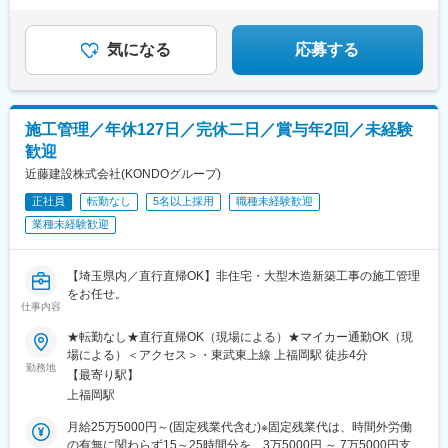
効率的に仕事が可能！
気になる
応募する
施工管理／年休127日／完休二日／賞与年2回／未経験
歓迎
近藤建設株式会社(KONDOグループ)
正社員
転勤なし
5名以上採用
職種未経験歓迎
業種未経験歓迎
【埼玉県内／直行直帰OK】非住宅・大型木造新築工事の施工管理
をお任せ。
仕事内容
★転勤なし★直行直帰OK（現場による）★マイカー通勤OK（現
場による）＜アクセス＞・東武東上線 上福岡駅 徒歩4分
勤務地
【最寄り駅】
上福岡駅
月給25万5000円～(固定残業代含む)※固定残業代は、時間外労働
の有無に関わらず15～25時間分を、3万5000円 ～ 7万5000円支給