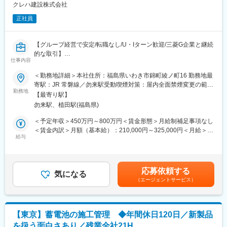
月間は先輩社員に同行しながら現場を理解します。
クレハ建設株式会社
並行してロールプレイやCAD操作も習得し、段階的にスキルを身
量ではなく質にこだわりたい施工管理にとって、長く力を発揮で
正社員
につけていただきます。
きる環境です。
独り立ちまでは1年程度を想定しており、未経験でも安心して成長
できる育成体制を整えています。
【グループ経営で安定/転職なし/U・Iターン歓迎/三菱G企業と継続
変更の範囲：会社の定める業務
的な取引】
■どのような業務からスタートできる？
仕事内容
最初は建物の構造やお取引先様の理解からスタートし、見学会の
■業務内容：【変更の範囲：会社の定める業務】
＜勤務地詳細＞本社住所：福島県いわき市錦町綾ノ町16 勤務地最
サポートや簡単な書類作成など無理のない業務からお任せしま
主にいわき市内の現場にて、商業施設、工場、事務所等の一般大
寄駅：JR 常磐線／勿来駅受動喫煙対策：屋内全面禁煙変更の範
す。
型建築工事に関する施工管理業務に携わります。設計図に基づい
勤務地
囲：本文参照
【最寄り駅】
て、施工計画通りに進行するよう監督、安全管理を行い、技術的
■組織構成
勿来駅、植田駅(福島県)
な指導を担当します
60代、50代、20代 3名の組織です。
＜予定年収＞450万円～800万円＜賃金形態＞月給制補足事項なし
50代の設計経験なども豊富な方から教育、サポートを受けること
■福利厚生
＜賃金内訳＞月額（基本給）：210,000円～325,000円＜月給＞
ができます。
傷病手当金
給与
210,000円～325,000円＜昇給有無＞有＜残業手当＞有＜給与補足
※中途入社の方の実績として、現場職や美容師、銀行員など
カフェテリアプラン
＞■昇給：年1回（4月）※過去実績…平均7,000円■賞与：年2回（6
異業界、異業種からの入社実績もあり、
借り上げ社宅
月、12月）※過去実績…5.5ヶ月分賃金はあくまでも目安の金額で
会社として20代～30代前半の未経験者が活躍中です。
など安心かつ快適に就業いただける制度を多数用意しておりま
あり、選考を通じて上下する可能性があります。月給(月額)は固定
応募依頼する
す。
気になる
手当を含めた表記です。
■当社の特徴
（エージェントサービス）
株式会社ＷＯＯＤＹ ＨＯＵＳＥは地域に根差したハウスメーカー
■同社の特徴：1956年（昭和31年）に呉羽化学工業株式会社錦工
として、多くのお客様から信頼をいただいてきました。安定した
場（現…株式会社クレハいわき事業所）の営繕部門が呉羽興業株
基盤を持つ材木商社の関連会社のもとで事業を展開しており、安
式会社として分離独立して始まりました。以来、福島県と茨城県
心して長く働ける環境が整っています。
【東京】蓄電池の施工管理 ◆年間休日120日／新製品
を中心に、建築・土木・住宅およびプラント関連など幅広い分野
を扱う面白さあり／残業全社21H