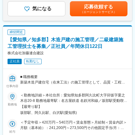
のチェック、22項目の自社検査および法定検査の補助、現場全体
まで幅広い案件に携わることができ、技術の汎用性を高められる
＞無＜残業手当＞有＜給与補足＞年収は目安です。賞与年2回（6
応募依頼する
の予算管理、パートナー企業への業務連携・指導、住宅引渡後の6
気になる
点が特徴です。また、小規模組織ならではの柔軟性と挑戦を重視
月・12月）を含みます。賃金はあくまでも目安の金額であり、選
（エージェントサービス）
ヵ月点検対応など多岐にわたります。また営業や設計・コーディ
する文化があり、培った経験を組織全体へ還元できるやりがいの
考を通じて上下する可能性があります。月給(月額)は固定手当を含
ネーターと情報共有しながら、トラブル発生時にはチームで迅速
大きい企業です。
めた表記です。
に対応。現場での品質向上や施工内容の検証・フィードバックも
重要な役割です。
変更の範囲：会社の定める業務
締切間近
【愛知県／知多郡】木造戸建の施工管理／二級建築施
■扱うサービス
注文住宅・建売住宅・外構工事・リフォーム・資産活用提案な
工管理技士を募集／正社員／年間休日122日
ど、幅広い住宅関連事業の現場管理を担当します。
株式会社加藤連合建設
正社員
転勤なし
■組織構成
完全分業スタイルにより、現場監督・設計・コーディネーター・
営業が役割分担し、効率的かつ高品質な住宅づくりを推進。チー
■ 職務概要
ム全体でサポートし合える環境です。
新築木造戸建住宅（在来工法）の施工管理として、品質・工程・
仕事内容
安全・コストの管理を主に担当します。1棟1棟の品質にこだわり
■業務の魅力
たい方、地域密着で腰を据えて働きたい方に最適な環境です。
茨城県トップクラスの実績と自社分譲地800区画を有し、土地か
＜勤務地詳細＞本社住所：愛知県知多郡阿久比町大字卯坂字栗之
ら住宅まで一気通貫で対応できるため、幅広い案件に携われ現場
木谷20-8 勤務地最寄駅：名古屋鉄道 名鉄河和線／坂部駅受動喫煙
■ 具体的な業務内容
勤務地
管理のプロとして成長できる環境です。
対策：屋内全面禁煙変更の範囲：会社の定める事業所
【最寄り駅】
（1）協力会社の手配および職人への指示出し
坂部駅、阿久比駅、白沢駅(愛知県)
（2）建築資材の発注・納品管理
■教育体制
（3）施工スケジュールの作成・調整
OJTや先輩監督によるサポートで、経験者もスムーズに業務に馴
＜予定年収＞420万円～540万円＜賃金形態＞月給制＜賃金内訳＞
（4）現場の進捗管理、安全管理、品質チェック
染めます。資格取得支援や研修も充実しています。
月額（基本給）：241,200円～273,500円その他固定手当/月：
（5）お客様や社内関係者との打ち合わせ
給与
5,000円固定残業手当/月：60,500円～71,500円（固定残業時間30