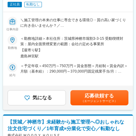
正社員
転勤なし
■働き方の魅力！
＊状況に応じて直行直帰も可能等、柔軟に働けます。
＊残業月10h程・17:45定時で家族との時間もしっかり確保！
＼施工管理の本来の仕事に専念できる環境◎・質の高い家づくり
＊週休2日制（水・日）なのでバランス良く休める！有給も取りや
に向き合いませんか？／
すい環境です。
仕事内容
＊発注者側での勤務のためスケジュール調整等も行いやすい◎
■当社について
＜勤務地詳細＞本社住所：茨城県神栖市堀割3-3-15 受動喫煙対
デザイン性の高い注文住宅に特化し、「おしゃれでカッコいい暮
策：屋内全面禁煙変更の範囲：会社の定める事業所
■当社の強み：
らし」を提供するハウスメーカーです。画一的な住宅ではなく、1
勤務地
当社は県内に分譲地を多数保有しているため、土地選びからご相
【最寄り駅】
棟ごとに明確なコンセプトを持たせ、“人に自慢したくなる家”を追
談に乗ることができます。
鹿島神宮駅
求しています。
また、完全自由設計の新築住宅をはじめ、規格型住宅、建売住宅
また、「家＝モノではなく時間」という思想のもと、住まいの先
＜予定年収＞450万円～750万円＜賃金形態＞月給制＜賃金内訳＞
など6シリーズのブランドを展開しており
にある暮らしの体験価値まで重視している点が特徴です。さらに
月額（基本給）：290,000円～370,000円固定残業手当/月：
予算やご希望に合った商品を提案できるため、お客様にもご満足
分業体制を徹底し、各担当が役割に集中できる環境を整えていま
給与
46,130円～67,360円（固定残業時間40時間0分/月）超過した時間
頂きやすい環境です。
す。
外労働の残業手当は追加支給＜月給＞336,130円～437,360円（一
律手当を含む）＜昇給有無＞有＜残業手当＞有＜給与補足＞■賞与
■当社について：
■職務概要：
実績：年2回(2.5か月／前年度実績) 実績に応じて支給■昇給：
1986年創業の山梨に根ざした不動産・住宅企業です。
応募依頼する
施工管理（現場監督）として、注文住宅の現場統括をお任せしま
気になる
6,540円～26,700円(ベースアップ込みの前年度実績)※経験等を考
分譲開発、注文住宅、不動産賃貸、リフォームなど住まい全般を
（エージェントサービス）
す。
慮し、別途役職手当／査定給を支給。賃金はあくまでも目安の金
幅広く展開し、地域の発展と快適な住空間づくりに貢献していま
工程管理を中心に、協力業者の手配、職人への指示出し、安全・
額であり、選考を通じて上下する可能性があります。月給(月額)は
す。
品質管理などを担う「現場の責任者」としてご活躍いただきま
固定手当を含めた表記です。
甲府や昭和町、富士吉田に展示場を構え、お客様の理想の暮らし
す。
に寄り添う提案を続けています。
【茨城／神栖市】未経験から施工管理へ◎おしゃれな
積算・発注・請求処理は専任部署が担当しており、施工管理は現
注文住宅づくり／1年育成×分業化で安心／転勤なし
場マネジメントに専念可能。進行管理と人のコントロールに集中
変更の範囲：会社の定める業務
できるため、経験を最大限発揮できる環境です。
株式会社 ＷＯＯＤＹ ＨＯＵＳＥ