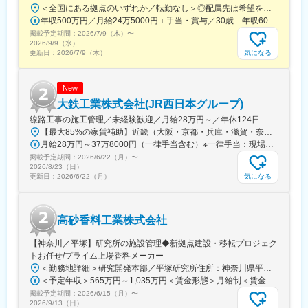
また、長期休暇（夏8日・冬11日）、残業は月平均20時間程度、
＜全国にある拠点のいずれか／転勤なし＞◎配属先は希望を考慮し決定します！◎U・Iターン歓迎！ 社宅・独身寮完備！＜北海道・東北エリア＞■北海道（札幌市）■宮城県（仙台市・角田市）■岩手県（盛岡市）■福島県（福島市）＜関東・甲信越エリア＞■東京都（品川区・千代田区・八王子市・町田市）■神奈川県（横浜市・川崎市）■千葉県（千葉市）■埼玉県（さいたま市）■新潟県（新潟市）■長野県（長野市）＜東海エリア＞■愛知県（名古屋市）＜近畿エリア＞■大阪府（東大阪市）■兵庫県（神戸市）＜中国エリア＞■広島県（広島市）＜九州エリア＞■福岡県（北九州市・福岡市）■熊本県（熊本市）
報奨金・賞与充実など、“働きやすさ”と“成果評価”を両立できる点
年収500万円／月給24万5000円＋手当・賞与／30歳 年収600万円／月給31万円＋手当・賞与／35歳
も魅力です。
掲載予定期間：
2026/7/9（木）
〜
2026/9/9（水）
変更の範囲：会社の定める業務
気になる
更新日：
2026/7/9（木）
New
大鉄工業株式会社(JR西日本グループ)
線路工事の施工管理／未経験歓迎／月給28万円～／年休124日
【最大85%の家賃補助】近畿（大阪・京都・兵庫・滋賀・奈良・和歌山）、北陸（新潟・富山・石川・福井）の各現場事業所《勤務地》◎近畿エリア大阪府・京都府・兵庫県・滋賀県・奈良県・和歌山県◎北陸エリア新潟県・富山県・石川県・福井県《当社拠点》・本社／大阪府大阪市淀川区西中島3-9-15・大阪支店／大阪府大阪市阿倍野区旭町1-2-7 あべのメディックス13F・京都支店／京都府京都市下京区油小路通塩小路下ル東油小路町533-6 大鉄京都ビル3F・神戸支店／兵庫県神戸市中央区中町通2-1-18 JR神戸駅NKビル8F・福知山支店／京都府福知山市駅南町2-132・北陸支店／石川県金沢市駅西本町1-14-29 サン金沢ビル8F※U・Iターン支援あり※受動喫煙対策：分煙（喫煙所あり）
月給28万円～37万8000円（一律手当含む）※一律手当：現場手当（月2万5000円）※残業代は別途、全額支給いたします※経験・年齢などを考慮のうえ、決定いたします
掲載予定期間：
2026/6/22（月）
〜
2026/8/23（日）
気になる
更新日：
2026/6/22（月）
高砂香料工業株式会社
【神奈川／平塚】研究所の施設管理◆新拠点建設・移転プロジェク
トお任せ/プライム上場香料メーカー
＜勤務地詳細＞研究開発本部／平塚研究所住所：神奈川県平塚市西八幡1-4-11 勤務地最寄駅：各線／平塚駅受動喫煙対策：屋内全面禁煙変更の範囲：会社の定める事業所
＜予定年収＞565万円～1,035万円＜賃金形態＞月給制＜賃金内訳＞月額（基本給）：290,000円～460,000円＜月給＞290,000円～460,000円＜昇給有無＞有＜残業手当＞有＜給与補足＞※上記年収は賞与を含む※年齢、経験、スキルを考慮し、当社規定にて決定■賞与：年2回（6月、12月）昨年実績 約5.9か月分■昇給：年1回（4月）賃金はあくまでも目安の金額であり、選考を通じて上下する可能性があります。月給(月額)は固定手当を含めた表記です。
掲載予定期間：
2026/6/15（月）
〜
2026/9/13（日）