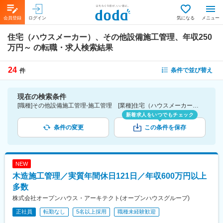
会員登録
ログイン
気になる
メニュー
住宅（ハウスメーカー）、その他設備施工管理、年収250
万円～
の転職・求人検索結果
24
条件で並び替え
件
現在の検索条件
[職種]その他設備施工管理-施工管理 [業種]住宅（ハウスメーカー）-建設・プラント・不動産業界 [年収]250万円～
新着求人をいつでもチェック
条件の変更
この条件を保存
NEW
木造施工管理／実質年間休日121日／年収600万円以上
多数
株式会社オープンハウス・アーキテクト(オープンハウスグループ)
正社員
転勤なし
5名以上採用
職種未経験歓迎