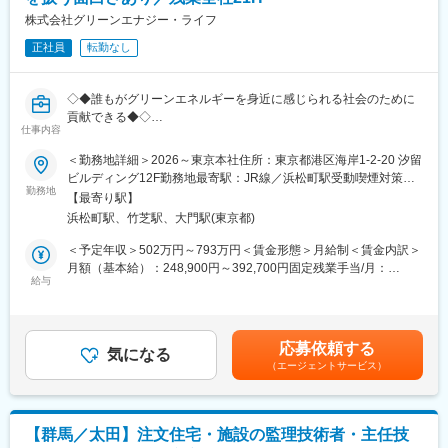
で顧客に商品とサービスを提供する総合建設業として成長を重
「家はモノではなく、暮らしの時間をつくるもの」という考えの
ね、2016年3月には創立60周年を迎えました。近年は震災の復興
株式会社グリーンエナジー・ライフ
もと、デザイン性とライフスタイル提案にこだわった住宅を提供
需要という建設業にとって追い風が吹いていましたが、それも止
しています。
正社員
転勤なし
みつつあり、事業環境は厳しさを増すことが予想されます。同社
は、いかなる環境の中でも顧客に選んでもらえる企業であり続け
また、業界課題である長時間労働の改善にも取り組み、分業化を
るべく、幅広い分野における長期の経験で培ってきた「施工
推進。
◇◆誰もがグリーンエネルギーを身近に感じられる社会のために
力」、次世代の安全で安心な社会の実現を目指す「技術力」、全
現場管理とお客様対応に集中できる環境を整えています。
貢献できる◆◇
社員の情熱による「総合力」の更なる向上に努力をつくしていま
仕事内容
す。そして、これまで同様に「安全第一」と「現場主義」の徹底
● 電気の新しい常識を作る挑戦◎
＜勤務地詳細＞2026～東京本社住所：東京都港区海岸1-2-20 汐留
を続けていきます。
変更の範囲：会社の定める業務
● ライフワークバランスを大切にする社風
ビルディング12F勤務地最寄駅：JR線／浜松町駅受動喫煙対策：
● 東証グロース上場グループ会社で安定基盤
勤務地
敷地内喫煙可能場所あり変更の範囲：会社の定める事業所
■施工実績
【最寄り駅】
泉幼稚園
浜松町駅、竹芝駅、大門駅(東京都)
■ 業務概要
鮫川左岸堤防
系統用蓄電池・高圧太陽光・低圧太陽光の工程管理を行っていた
＜予定年収＞502万円～793万円＜賃金形態＞月給制＜賃金内訳＞
AWEP小名浜バイオマス発電事業木質ペレット・PKS保管所
だきます。
月額（基本給）：248,900円～392,700円固定残業手当/月：
給与
86,000円～136,000円（固定残業時間45時間0分/月）超過した時
変更の範囲：本文参照
＼グリーン・エナジーは家庭に蓄電池を常備しできる時代を目指
間外労働の残業手当は追加支給＜月給＞334,900円～528,700円
すリーディングカンパニーです／
（一律手当を含む）＜昇給有無＞有＜残業手当＞有＜給与補足＞■
賞与支給：年2回（前年度総支給実績3か月分）■昇給：年1回賃金
応募依頼する
■ 業務詳細
気になる
はあくまでも目安の金額であり、選考を通じて上下する可能性が
（エージェントサービス）
▼工事工程の管理
あります。月給(月額)は固定手当を含めた表記です。
└建設現場の管理アプリを利用し、スケジュール管理
▼資材の納品日程の管理
▼工事業者の選定／手配
【群馬／太田】注文住宅・施設の監理技術者・主任技
▼工事の基準価格、商品選定及び構成