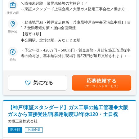
■組織構成
＼職種未経験・業界未経験の方歓迎！／
20代から60代まで幅広い年代が活躍しており、社員同士の距離が
～東証スタンダード上場企業／大阪ガス指定工事会社／働き方改
近いアットホームな職場です。困ったことがあればすぐに相談で
仕事内容
革進行中で／役員と距離が近い風通しの良い社風／年休120日・
きる風土が根付いています。
土日祝休み～
＜勤務地詳細＞神戸支店住所：兵庫県神戸市中央区港島中町1丁目
1-3 受動喫煙対策：屋内全面禁煙
■業務の魅力
■業務内容：
勤務地
転勤がなく、地域に密着した環境で長期的なキャリア形成が可能
【最寄り駅】
大阪ガスの指定工事会社として、ガスを安全かつ安定的に供給す
です。担当現場ごとのインセンティブにより努力が直接評価され
中公園駅、北埠頭駅、みなとじま駅
るために、兵庫県内のガス管敷設工事等を行なっています。
ます。
ガス工事の施工数は県内トップクラスで、ガス導管(外管)工事、敷
＜予定年収＞420万円～500万円＜賃金形態＞月給制施工管理従事
地内工事(内管)、ガス管の保全業務、緊急保安業務などを担当して
者の給与は、基本給以外に現場手当3万円が毎月支給されます＜賃
■教育体制
います。
給与
金内訳＞月額（基本給）：210,000円～250,000円その他固定手
研修制度やOJTが整っており、経験の浅い方も安心して業務に取
当/月：30,000円＜月給＞240,000円～280,000円＜昇給有無＞有
り組める環境です。
★当社で働く魅力★
＜残業手当＞有＜給与補足＞経験・スキル等を考慮し決定いたし
◎2026年より年休120日、完全週休2日制(土・日・祝)
ます。■モデル年収：30歳570万円（賞与、時間外等を含む一例）
■就業環境
応募依頼する
◎充実の手当支給
気になる
■残業：月25時間程度（25年度実績平均25時間）※繁忙期は左記を
車通勤・バイク通勤可、ガソリンカード支給、駐車場完備。残業
（エージェントサービス）
※施工管理職の現場手当・資格手当等が支給されます。
超える場合有り■賞与：基本給の4.0ヶ月分（前年度実
は月平均20時間以下、長期休暇や各種手当も充実しています。
◎残業時間削減に向けての全社方針
績） その他 会社業績に応じて決算賞与を支給する場合有
※毎週水曜日のノー残業デーの設定や、全社方針により月平均25
り賃金はあくまでも目安の金額であり、選考を通じて上下する可
■想定されるキャリアパス
時間の残業時間に抑えることが叶っております。
能性があります。月給(月額)は固定手当を含めた表記です。
現場監督として経験を積んだ後、複数現場の統括やマネジメン
【神戸/東証スタンダード】ガス工事の施工管理◆大阪
ト、資格取得による専門性向上など多様なキャリアアップが可能
ガスから直接受注/再雇用制度◎/年休120・土日祝
■社風：
です。
「みんなが元気に挨拶する会社」であり、社内コミュニケーショ
美樹工業株式会社
ンが活発です。社内委員会の活動も活発で、役員も交えて社内の
■企業の特徴/魅力
正社員
上場企業
より良い働き方に向けた活動が進んでいます。
地域社会に根ざした建築会社として、社員一人ひとりの成長と働
またTeamsを用いたリモート会議も積極的に活用しています。