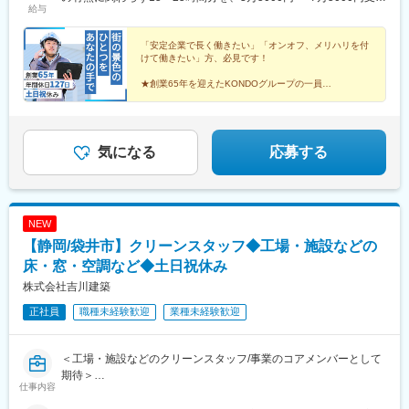
給与
上記を超える時間外労働分は追加で支給＜年収例＞月給32万円
×12ヶ月＋賞与年2回＝年収490万円月給50万円×12ヶ月＋賞与年2
回＝年収700万円
「安定企業で長く働きたい」「オンオフ、メリハリを付
けて働きたい」方、必見です！
★創業65年を迎えたKONDOグループの一員
★豊富な年間休日と完全週休二日制でメリハリを付けら
れる
★温かい社風でコミュニケーションの取りやすい職場
気になる
応募する
NEW
【静岡/袋井市】クリーンスタッフ◆工場・施設などの
床・窓・空調など◆土日祝休み
株式会社吉川建築
正社員
職種未経験歓迎
業種未経験歓迎
＜工場・施設などのクリーンスタッフ/事業のコアメンバーとして
期待＞
仕事内容
＜静岡県袋井市にある新築・リフォームを手掛ける会社＞
＜転勤なし/浜松～掛川エリアでの施工＞