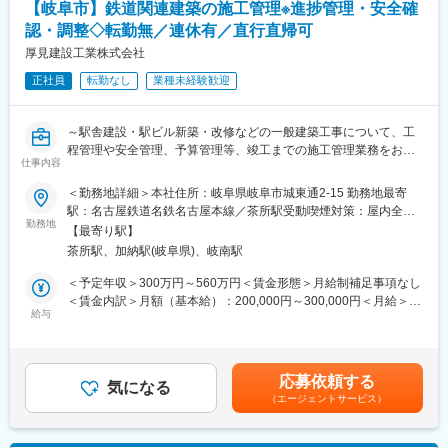
けられる環境です。地域に根差し、お客様からの信頼も厚く、安
【岐阜市】鉄道関連建築の施工管理※進捗管理・安全確
■組織環境
定した経営基盤のもとで専門性を発揮できます。
認・調整◇転勤無／連休有／直行直帰可
配属先は工事部工事課で、7名体制のコンパクトな組織です。30
代から70代まで経験豊富なメンバーが揃い、1級建築士や1級建築
厚見建設工業株式会社
変更の範囲：会社の定める業務
施工管理技士も在籍しています。質問や相談がしやすい雰囲気が
正社員
転勤なし
業種未経験歓迎
あり、年齢に関わらず成長を後押ししてもらえる環境です。部署
をまたいだコミュニケーションも活発で、チームで現場を支える
文化があります。
～駅舎建設・駅ビル新築・改修などの一般建築工事について、工
程管理や安全管理、予算管理等、竣工までの施工管理業務をお任
■キャリア
仕事内容
せします！／定年後再雇用あります／現場によっては直行直帰や
入社後は現場監督経験に応じた案件からスタートし、徐々に担当
出社時間調整も対応可能～
＜勤務地詳細＞本社住所：岐阜県岐阜市城東通2-15 勤務地最寄
棟数や担当範囲を広げていきます。資格取得支援制度を活用しな
駅：名古屋鉄道名鉄名古屋本線／茶所駅受動喫煙対策：屋内全面
がら上位資格にも挑戦可能で、数年後には複数現場を統括するポ
■業務内容：
勤務地
禁煙変更の範囲：会社の定める事業所
ジションを目指していただくことを期待しています。
【最寄り駅】
岐阜県・愛知県の鉄道関連の建物の工事や倉庫や工場といった建
茶所駅、加納駅(岐阜県)、岐南駅
物の工事の施工管理をご担当いただきます。工事期間は長いもの
■就業環境
で半年、短くて1ヶ月程度です。規模にもよりますが、同時に担当
＜予定年収＞300万円～560万円＜賃金形態＞月給制補足事項なし
産休育休や時短勤務など、ライフステージに応じて働き方を調整
するのは１～3件ほどです。鉄道、運輸関連工事は、中には昼にで
＜賃金内訳＞月額（基本給）：200,000円～300,000円＜月給＞
できる制度も整備されています。和やかで話しやすい社風のた
きない工事もあるため、夜の作業が発生する場合があります。
給与
200,000円～300,000円＜昇給有無＞有＜残業手当＞有＜給与補足
め、長期的な視点でスキルを積み上げたい方に向いた職場です。
（出社時間調整）
＞※年齢やご経験によって検討いたします。■賞与：年2回（過去
実績計2ヶ月分程度）記載金額は選考を通じて上下する可能性があ
■企業の魅力
■組織構成：
ります。月給(月額)は固定手当を含みます。
設計・施工・アフターサービスを一貫して担う工務店として、地
応募依頼する
同社には、配属頂く建築事業部と住宅事業部があり、それぞれ
気になる
域の住まいづくりに貢献しています。現場監督が直接お客様と向
（エージェントサービス）
6~7名の社員が所属しております。年齢構成は入社2・3年目の20
き合い、引渡しまで担当するスタイルにより、完成時の達成感や
代～60代までバランスよく在籍しております。長く経験を持つベ
お客様の喜びをダイレクトに感じられる点が大きな魅力です。一
テランの方が多いので技術をしっかり継承していただけます。
棟一棟を大切にする企業風土の中で、現場監督としての専門性と