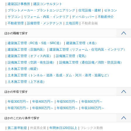
建築設計事務所
建設コンサルタント
プラントメーカー・プラントエンジニアリング
住宅設備・建材
ゼネコン
サブコン
リフォーム・内装・インテリア
ディベロッパー
不動産仲介
不動産管理
設備管理・メンテナンス
土地活用
不動産金融
ほかの職種で探す
建築施工管理（RC造・S造・SRC造）
建築施工管理（木造）
建築施工管理（店舗内装）
建築施工管理（リフォーム・住宅内装・インテリア）
建築施工管理（オフィス内装）
設備施工管理（電気）
設備施工管理（空調・衛生設備）
設備施工管理（通信設備／消防・防災設備）
土木施工管理（橋梁）
土木施工管理（トンネル・道路・造成・ダム・河川・港湾・造園など）
土木施工管理（上下水道）
ほかの年収で探す
年収300万円～
年収400万円～
年収500万円～
年収600万円～
年収700万円～
年収800万円～
年収900万円～
年収1000万円～
ほかのこだわり条件で探す
第二新卒歓迎
外資系企業
年間休日120日以上
フレックス勤務