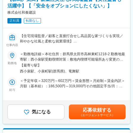
工事部は7名体制で、30代～70代のベテランまで幅広い年代が在
の役割はより一層重要性を増しています。社会的意義の高い事業
活躍中】【「安全をオプションにしたくない」】
籍しています。1級建築士2名、1級建築施工管理技士1名が所属し
に携わりながら、自らの成長とともに新しいエネルギーのあり方
ており、技術面で相談できる相手が身近にいる環境です。少人数
株式会社和奏建設
を創りたい方を歓迎します。
のため互いの顔が見える距離感で仕事ができ、現場の情報共有や
正社員
転勤なし
フォローもしやすい組織です。
変更の範囲：会社の定める業務
■キャリア
【住宅現場監督／顧客と直接打合せし高品質な家づくりを実現／
これまでの現場監督経験をベースに、福祉施設や工場といった領
和やかな社風と柔軟な就業環境】
域にも携わることで、技術者としての守備範囲を広げていただき
仕事内容
ます。将来的には、複数現場を統括する工事部門のリーダーや責
■業務内容
＜勤務地詳細＞本社住所：群馬県太田市高林東町1218-2 勤務地最
任者として、組織マネジメントを担うことが期待されています。
北関東エリアの新築注文住宅現場にて、現場監督として管理業務
寄駅：西小泉駅受動喫煙対策：敷地内喫煙可能場所あり変更の範
資格取得支援制度も活用しながら、さらなるスキルアップが可能
全般をお任せします。工程・品質・原価・安全管理に加え、ご契
勤務地
囲：会社の定める事業所
です。
【最寄り駅】
約済みのお客様との打合せや引渡し後3ヶ月までのアフターサービ
西小泉駅、小泉町駅(群馬県)、竜舞駅
スも担当し、家づくりの最初から最後まで関わることができま
■就業環境
す。現場で仕様や内装の細部をすり合わせる場面も多く、お客様
＜予定年収＞320万円～602万円＜賃金形態＞月給制＜賃金内訳＞
年間休日は105日で、産休・育休や時短勤務制度も整っており、
と一緒に家をつくり上げる実感を得られるポジションです。将来
月額（基本給）：186,500円～319,000円その他固定手当/月：
ライフイベントと両立しながら働ける環境です。和やかで相談し
的には、経験に応じて年間5～15棟の現場を担当していただくこ
給与
6,000円＜月給＞192,500円～325,000円＜昇給有無＞有＜残業手
やすい社風の中、長く安定してキャリアを築ける土台がありま
とを想定しています。
当＞有＜給与補足＞年収は年齢や経歴等により決定いたします。
す。
＜具体的な業務内容＞
賞与は入社時期によって金額が変わります。賃金はあくまでも目
・新築注文住宅の工程・品質・原価・安全管理、進捗管理
安の金額であり、選考を通じて上下する可能性があります。月給
■企業の魅力
応募依頼する
・お客様との仕様・色決め等の打合せ、施工中の要望ヒアリング
気になる
(月額)は固定手当を含めた表記です。
注文住宅・福祉施設・工場などの設計から施工管理、販売、アフ
（エージェントサービス）
・竣工引渡しまでの調整・サポート業務
ターサービスまで一貫して手掛けており、現場監督として建物づ
・引渡し後3ヶ月までの定期点検・アフター対応
くりの全工程に携われる点が魅力です。案件ごとに求められる内
・設計や職人との連携、細部のコーディネート提案
容が異なるため、常に新しい学びがあり、技術者として成長し続