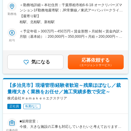
まれるため、対応ができるメンバーの募集となります。また業務
＜勤務地詳細＞本社住所：千葉県柏市柏6-6-18 オークリバーズマ
に慣れてきましたら、中心的な存在として部門を牽引いただきた
■仕事詳細：
ンション1F勤務地最寄駅：JR常磐線／東武アーバンパークライ
いと考えています。
・建築物(主にS造・RC造）の公共的な新築増改築工事及び公共工
勤務地
ン：柏駅受動喫煙対策：敷地内全面禁煙変更の範囲：会社の定め
【最寄り駅】
事の施工管理・監督を行います。
る事業所
■業務の特長
柏駅、北柏駅、新柏駅
・現場への指示や品質管理・安全管理を行い、お客様・大工職人
・これまで築いた業界でのネットワークからハウスクリーニング
の間に立って現場を円滑に進めていく、やりがいの多い仕事で
＜予定年収＞300万円～450万円＜賃金形態＞月給制＜賃金内訳＞
に関する様々依頼をいただくまでに成長しております。一般家庭
す。
月額（基本給）：200,000円～350,000円＜月給＞200,000円～
から病院などの大掛かりな案件まで多岐に亘ります。
・対応エリア：エリアは千葉県がメインとなります。遠方への長
給与
350,000円＜昇給有無＞有＜残業手当＞有＜給与補足＞・有資格
通常の依頼であれば、1日～数日、施設の空調機器清掃になれば、
期出張等はございません。
者手当あり・双方で経験と実績を確認し、社会的モラルの習得を
半月をかけて対応するケースまで様々です。
重視した会社規定に準ずる能力給テーブルにより契約します・賞
・工場の外壁、窓、床の清掃依頼は、工場が稼働していない夜間
■部署について：当社の工事部は現在3名で構成されており、1級
与あり：年2回（6月、12月）※業績達成と本人の能力・実績によ
や休日に行われるケースもあります。休日出勤した分は、振休に
応募依頼する
建築士1名、2級建築士1名、1級建築施工管理技士2名が在籍して
気になる
る査定で決定します・昇給あり：年1回（6月）※前年度の成績に
て対応しております。
（エージェントサービス）
います。また、協力会社は主に地域の業者で構成されており、信
より当社規定給料テーブルによる賃金はあくまでも目安の金額で
・清掃の箇所・内容によっては、高圧洗浄機や床清掃のポリッシ
頼関係を築きながら、風通しの良い取引環境を保っています。さ
あり、選考を通じて上下する可能性があります。月給(月額)は固定
ャーなど、機械を使用します。こちらは機械の使用方法など慣れ
らに、営業部と工事部のコミュニケーションの良さが自慢の職場
手当を含めた表記です。
るまでしっかりとレクチャーしますので、ご安心ください。
です。
【多治見市】現場管理/経験者歓迎～残業ほぼなし／裁
量権大きく業務をお任せ／施工実績多数で安定～
■組織構成：
変更の範囲：会社の定める業務
◎工事部：3名
株式会社Ｈａｍａｋｅｎエクステリア
工事部長：58歳／1級建築士／1級施工管理技士／主に木造を担当
正社員
転勤なし
する施工管理監督です
工事課長：48歳／2級建築士／1級施工管理技士／主に木造、公共
工事も担当している監督です
■採用背景：
工事新入社員：23歳／中央工学校卒業後／2年目の社員
今後、大きな施設の工事も対応していきたいと考えております
◎営業部：2名（2名とも工事部との連携よく活躍しています）
仕事内容