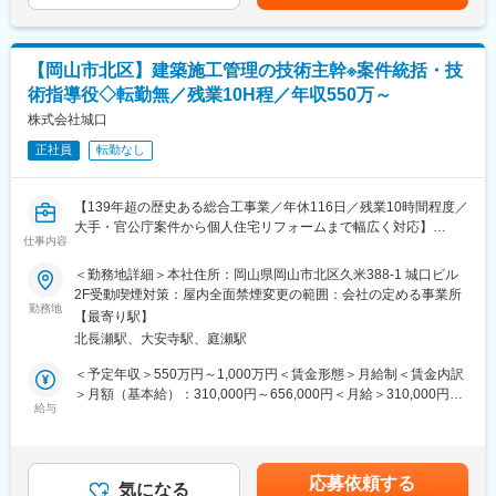
■担当エリア：
変更の範囲：会社の定める業務
山形県、福島県エリアを中心に担当をしていただきます。
案件によっては宿泊を伴う出張が発生するケースも御座います。
【岡山市北区】建築施工管理の技術主幹※案件統括・技
術指導役◇転勤無／残業10H程／年収550万～
■当社について：
・当社は2001年に創業、塗装工事や防水工事を含め、総合仕上げ
株式会社城口
改修工事という建築仕上げ分野を一貫管理・施工を請負ってきま
正社員
転勤なし
した。
・総合仕上げ工事のスペシャリストとして、技術と知識の向上を
積み上げております。当社の取組として自社での技能向上講習、
【139年超の歴史ある総合工事業／年休116日／残業10時間程度／
国家資格（2級建築士、1級建築施工管理技能士、1級建築塗装技
大手・官公庁案件から個人住宅リフォームまで幅広く対応】
能士ほか）を従業員に対し取得を促進し、安全管理・品質管理・
仕事内容
施工管理を行っております。工事をする際にはご近所様に対して
■業務内容
＜勤務地詳細＞本社住所：岡山県岡山市北区久米388-1 城口ビル
も挨拶をし、お客さまだけでなく回りの方への配慮に心掛けてき
施工管理技術主幹として改修工事を中心に現場全体を統括しなが
2F受動喫煙対策：屋内全面禁煙変更の範囲：会社の定める事業所
ました。
ら、若手社員の育成や技術継承にも主体的に関わる役割を担いま
勤務地
・また、地域貢献としてボランティア活動にも励んでおり、より
【最寄り駅】
す。これまでのご経験を活かし、単なる現場管理にとどまらず組
よい地元社会を地域住民の方と一緒に作り上げております。
北長瀬駅、大安寺駅、庭瀬駅
織全体の品質向上に貢献いただくことを期待しています。
＜具体的な業務内容＞
＜予定年収＞550万円～1,000万円＜賃金形態＞月給制＜賃金内訳
・工事案件の施工管理全般
＞月額（基本給）：310,000円～656,000円＜月給＞310,000円～
変更の範囲：会社の定める業務
・顧客ヒアリングおよび課題整理
給与
656,000円＜昇給有無＞有＜残業手当＞有＜給与補足＞上記金額
・見積作成および工法提案
には賞与を含む賃金はあくまでも目安の金額であり、選考を通じ
・協力会社との調整、工程管理
て上下する可能性があります。月給(月額)は固定手当を含めた表記
・若手社員への技術指導および相談対応
です。
応募依頼する
気になる