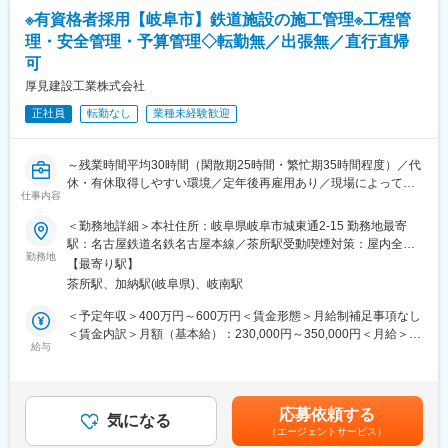
やりがいを高めていただけます。
※有資格者採用【岐阜市】鉄道施設の施工管理※工程管
■働き方について
理・安全管理・予算管理◇転勤無／出張無／直行直帰
過剰労働にならないよう人員に見合った受注をしているため、残
変更の範囲：会社の定める業務
可
業時間は通常時期で25時間程繁忙期(3月末にかけて)でも35時間程
です。休日に急に呼び出されることも原則なく、休日出勤が行わ
厚見建設工業株式会社
れた場合は代休で対応しております。また岐阜市内、美濃地方、
正社員
転勤なし
業種未経験歓迎
遠くても愛知県内の案件なので出張も発生いたしません。現場と
お住まいの距離で直行直帰なども対応可能です。
65歳までの再雇用制度もあり、働き方（休日数、時短勤務など）
～残業時間平均30時間（閑散期25時間・繁忙期35時間程度）／代
など相談し長く働ける環境が整っています。
休・有休取得しやすい環境／定年後再雇用あり／現場によっては
仕事内容
直行直帰や出社時間調整も対応可能～
■本ポジションの魅力：
・建物の新築や増改築に深く関わり、完成に立ち会える機会が多
＜勤務地詳細＞本社住所：岐阜県岐阜市城東通2-15 勤務地最寄
■業務内容：
い仕事です。今回は鉄道・運輸関連工事に関する施工管理をお任
駅：名古屋鉄道名鉄名古屋本線／茶所駅受動喫煙対策：屋内全面
岐阜県・愛知県の鉄道関連の建物の工事や倉庫や工場といった建
勤務地
せしたいと思っています。駅舎建設や駅ビル、サービスエリア内
禁煙変更の範囲：会社の定める事業所
【最寄り駅】
物の工事の施工管理をご担当いただきます。工事期間は長いもの
施設の新築などインフラ拠点の整備を幅広く行っており、駅の利
茶所駅、加納駅(岐阜県)、岐南駅
で半年、短くて1ヶ月程度です。
便性・安全性を高めることで利用者にとって過ごしやすい環境を
原則岐阜市内、美濃地方、遠くても愛知県内の案件なので出張も
整えることができる社会貢献性の高いお仕事です。
＜予定年収＞400万円～600万円＜賃金形態＞月給制補足事項なし
発生いたしません。現場とお住まいの距離で直行直帰なども対応
・入社後は、建築施工管理技士資格の取得を推奨しています。学
＜賃金内訳＞月額（基本給）：230,000円～350,000円＜月給＞
可能です
給与
校に通い、入社後取得した社員も多数います。
230,000円～350,000円＜昇給有無＞有＜残業手当＞有＜給与補足
規模にもよりますが、同時に担当するのは１～3件ほどです。鉄
＞※年齢やご経験によって検討いたします。■賞与：年2回（過去
道、運輸関連工事は、中には昼にできない工事もあるため、夜の
変更の範囲：会社の定める業務
実績計2ヶ月分程度）記載金額は選考を通じて上下する可能性があ
作業が発生する場合があります。（その場合、出社時間調整）
ります。月給(月額)は固定手当を含みます。
応募依頼する
気になる
（エージェントサービス）
■組織構成：