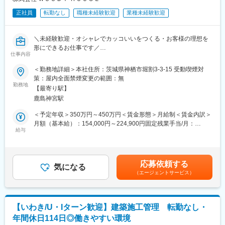
正社員
転勤なし
職種未経験歓迎
業種未経験歓迎
■職務概要：
施工管理（現場監督）として、注文住宅の現場統括をお任せしま
す。工程管理を軸に、現場全体をコントロールする“現場の責任
＼未経験歓迎・オシャレでカッコいいをつくる・お客様の理想を
者”としてご活躍いただきます。
形にできるお仕事です／
仕事内容
■業務詳細
未経験から腰を据えて“家づくりのプロ”として成長できる環境あり
＜勤務地詳細＞本社住所：茨城県神栖市堀割3-3-15 受動喫煙対
・工程管理（スケジュール管理）※メイン業務
◎
策：屋内全面禁煙変更の範囲：無
・協力業者の手配、職人への指示出し
デザイン性にこだわった住宅の施工管理を担当していただけま
勤務地
・安全管理、品質管理
【最寄り駅】
す。
・現場全体の進行管理
鹿島神宮駅
※積算・発注・請求処理などは別部署が対応するため、施工管理は
■施工管理とは
＜予定年収＞350万円～450万円＜賃金形態＞月給制＜賃金内訳＞
現場マネジメントに専念できます。
工事の進行を管理しながら、安全面・品質面を守り、完成まで導
月額（基本給）：154,000円～224,900円固定残業手当/月：
※「何でもやる施工管理」ではなく、「現場を動かすこと」に集中
く仕事です。職人との打ち合わせやスケジュール調整、現場確
給与
46,130円～67,360円（固定残業時間40時間0分/月）超過した時間
できる点が他社との大きな違いです。
認、お客様への進捗説明などを担う“現場の司令塔”のようなポジシ
外労働の残業手当は追加支給＜月給＞200,130円～292,260円（一
ョンです。
律手当を含む）＜昇給有無＞有＜残業手当＞有＜給与補足＞■賞与
■採用背景：
実績：年2回(2.5か月／前年度実績) 実績に応じて支給■昇給：
事業拡大に伴う増員募集です。少数精鋭の体制で現場を運営して
応募依頼する
■採用背景■
気になる
6,540円～26,700円(ベースアップ込みの前年度実績)※経験等を考
いるため、即戦力として現場を任せられる経験者を求めていま
（エージェントサービス）
事業拡大に伴う増員募集です。現在は少数精鋭で現場を運営して
慮し、別途役職手当／査定給を支給。賃金はあくまでも目安の金
す。職人との折衝力や現場統率力を活かし、安定した品質で現場
おり、今後を見据えて未経験から育成し、将来的には現場を任せ
額であり、選考を通じて上下する可能性があります。月給(月額)は
を回せる方を歓迎します。
られる人材へ成長いただくことを期待しています。
固定手当を含めた表記です。
■当社の特徴：
【いわき/U・Iターン歓迎】建築施工管理 転勤なし・
■入社後のイメージについて
分業体制により業務負担を最適化、住宅業界に多い長時間労働を
年間休日114日◎働きやすい環境
入社後は外部研修でビジネスマナーを基礎から学び、その後約2か
抑制しており無理なく現場に集中できる環境を実現しています。