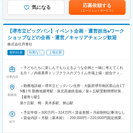
・保安基準に則り、新製品の企画・開発
分）賃金はあくまでも目安の金額であり、選考を通じて上下する
◇人材育成に注力しており、OJTの他に、資格取得支援制度や各
応募依頼する
・設計部門や技術者との調整
気になる
可能性があります。月給(月額)は固定手当を含めた表記です。
種研修や社外セミナー、通信教育制度等人材育成のための研修が
（エージェントサービス）
・製品化に向けてのスケジュール調整・工程管理
充実しているのも当社の魅力の一つです。入社後も研修を通し、
スキルアップを図っていただきたいと考えています。
■組織構成
・現在製品開発に関しては社長が行っています。
変更の範囲：会社の定める業務
【堺市立ビッグバン】イベント企画・運営担当※ワーク
ショップなどの企画・運営／キャリアチェンジ歓迎
■教育研修
・現場にてOJTを行います。
株式会社丹青社
契約社員
転勤なし
上場企業
■会社の特徴・強み
当社では木工による製造業を行っております。2014年の創業時は
小さなオフィスを借りてお客様のニーズを洗い出し、必要とされ
～子どもたちに楽しんでもらえるような企画と一緒に考えてくれ
る商品の企画・開発・デザイン・設計をするところからスタート
る方！／内装業界トップクラスのプライム市場上場・総合ディス
致しました。現代の日本には便利なものがたくさんありますが時
仕事内容
プレイ企業による施設運営/ワークショップ・イベントの企画など
代の流れも非常に早く、日々そのニーズは変化し続けています。
～
＜勤務地詳細＞堺市立ビッグバン住所：大阪府堺市南区茶山台1丁
そのニーズに対応する為に、現在では試作品から商品の製造まで
9番1号 勤務地最寄駅：泉北高速鉄道線／泉ヶ丘駅受動喫煙対策：
を行うための工場を新たに設けました。ただモノをつくるのでは
■募集概要：
勤務地
敷地内喫煙可能場所あり変更の範囲：本文参照
なく、創業時からのノウハウを生かして価値あるモノづくりをし
【最寄り駅】
今回は、ビッグバンの一員として、こうした事業活動を企画し、
ていきます。< そしてモノづくりに対する姿勢として「現状に満
泉ケ丘駅、栂・美木多駅、狭山駅
実行するスタッフを募集します！アイディアや企画力を活かし、
足せず、常にその先を行く」を掲げます
来館者に楽しみながら学んでいただけるワークショップやイベン
＜予定年収＞300万円～324万円＜賃金形態＞月給制特記事項なし
ト、企画展示等を展開して、ビッグバンを盛り上げていただける
＜賃金内訳＞月額（基本給）：200,000円～220,000円固定残業手
変更の範囲：会社の定める業務
方、ご応募をお待ちしております♪事務所内も常に笑顔が絶えない
給与
当/月：50,000円（固定残業時間33時間30分/月）超過した時間外
環境です！アイディアや企画力を活かして沢山のお客様を呼び込
労働の残業手当は追加支給＜月給＞250,000円～270,000円（一律
んで下さい！来館者に喜んでもらえる”やりがい”を感じられるお仕