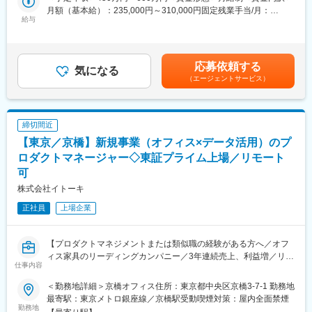
・店長、スタッフへの指示
月額（基本給）：235,000円～310,000円固定残業手当/月：
■当社について：
・クライアント対応
給与
65,000円～90,000円（固定残業時間35時間0分/月）超過した時間
当社は、“明日の「働く」を、デザインする”をオフィスづくりのプ
を経験いただき、
外労働の残業手当は追加支給＜月給＞300,000円～400,000円（一
ロフェッショナルカンパニーです。そんな当社はこれまでのオフ
その後、本部担当のエリアマネージャーとして複数店舗の運営管
律手当を含む）＜昇給有無＞有＜残業手当＞有賃金はあくまでも
ィスや空間構築の提案に加え、未来を見据えた提案・製品開発を
理を担当いただく予定です。
目安の金額であり、選考を通じて上下する可能性があります。月
進めております。
応募依頼する
気になる
給(月額)は固定手当を含めた表記です。
企業価値を高める知的創造の場としてオフィスの重要性が高まる
（エージェントサービス）
《当社のショップの特徴》
中で、当社はオフィス創りに関わるさまざまな製品の開発・サー
当社が運営するショップはクライアントから受託された
ビスを通じて質の高いビジネス環境の創造に挑戦しています。
ミュージアムや集客施設内で運営しているショップです。
これまで、オフィス家具の製造販売からオフィスの空間設計を手
掛ける形に進化してきた当社において、今後はITを駆使して生産
締切間近
■弊社について：当社は空間活性化を通じて「歓びと感動」を人々
性の高いオフィス目指し、顧客への提案を進めていきます。
【東京／京橋】新規事業（オフィス×データ活用）のプ
に届けるため、イベント・プロモーション、展示演出装置の設
計・施工、店舗企画・運営を行う会社です。株式会社ノムラデュ
ロダクトマネージャー◇東証プライム上場／リモート
オ・ノムラテクノ株式会社・株式会社ノムラデベロップメントの3
可
社が統合して2022年3月に誕生しました。創業は浅いですが東証
株式会社イトーキ
プライム上場乃村工藝社グループのため、基盤は安定しておりま
す。
正社員
上場企業
■ それぞれが “プロ” として仕事をする：アカウントプロデュー
ス、クリエイティブ（企画・デザイン）、エンジニアリング（制
【プロダクトマネジメントまたは類似職の経験がある方へ／オフ
作）といった機能別でチームが分かれており、プロジェクト毎に
ィス家具のリーディングカンパニー／3年連続売上、利益増／リモ
仕事内容
各チームからメンバーがアサインされます。プロジェクト内では
ート・フレックスタイム制可／家族手当・退職金制度有】
それぞれがプロとしての役割を果たすために、機能別のチーム内
＜勤務地詳細＞京橋オフィス住所：東京都中央区京橋3-7-1 勤務地
で積極的にノウハウの共有がなされ、ある時はチーム総力で知恵
■業務内容：
最寄駅：東京メトロ銀座線／京橋駅受動喫煙対策：屋内全面禁煙
を絞り合いプロジェクトに挑むこともあります。 個人及びチーム
新規事業として、オフィス空間で生成されるさまざまなデータを
勤務地