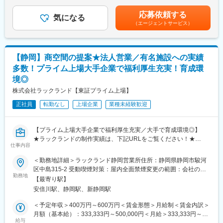
手当を含む）＜昇給有無＞有＜残業手当＞有賃金はあくまでも目
事ですよ！
安の金額であり、選考を通じて上下する可能性があります。月給
応募依頼する
気になる
(月額)は固定手当を含めた表記です。
（エージェントサービス）
■業務内容：
・企画展の立案から調整・推進、設営まで
→館全体の企画展のテーマなどを企画提案いただきます。
・テーマに沿ったイベントやワークショップの企画・実施
【静岡】商空間の提案★法人営業／有名施設への実績
・劇場での公演実施の提案および出演者との交渉
多数！プライム上場大手企業で福利厚生充実！育成環
・館内の安全確認および見守り
境◎
・その他、運営全般に係る業務等
株式会社ラックランド【東証プライム上場】
■施設紹介：
正社員
転勤なし
上場企業
業種未経験歓迎
堺市立ビッグバンは、つくる、まなぶ、からだをうごかす、「た
のしい！」がいっぱい詰まった児童厚生施設で、大型ジャングル
ジムや巨大おもちゃの展示があり、子どもたちが一日中楽しめる
【プライム上場大手企業で福利厚生充実／大手で育成環境◎】
遊びの拠点となっています。また、館内では、ワークショップや
★ラックランドの制作実績は、下記URLをご覧ください！★
公演事業など様々なプログラムを、劇場やキッチンを含めて館内
仕事内容
https://www.luckland.co.jp/result/
の様々な場所で開催しており、地域との連携も含め多彩な事業を
行っています。
＜勤務地詳細＞ラックランド静岡営業所住所：静岡県静岡市駿河
■業務概要：
区中島315-2 受動喫煙対策：屋内全面禁煙変更の範囲：会社の定
商空間を展開するお客様から、新規出店等のご要望を伺い、社内
勤務地
■施設HP：
める事業所
【最寄り駅】
の設計・工事部門と共に、お客様の要望に沿った商空間を創り上
https://www.bigbang-sakai.jp/
安倍川駅、静岡駅、新静岡駅
げる仕事です。内装・設備・コストなど、あらゆる角度から最適
な方法を提案していただきます。お客様・社内のディレクション
※弊社は、指定管理者制度や運営受託などの形態で、文化施設（資
＜予定年収＞400万円～600万円＜賃金形態＞月給制＜賃金内訳＞
の役割を担っていただきます。
料館、博物館）や子ども施設など、様々な施設の運営を行ってお
月額（基本給）：333,333円～500,000円＜月給＞333,333円～
給与
ります。