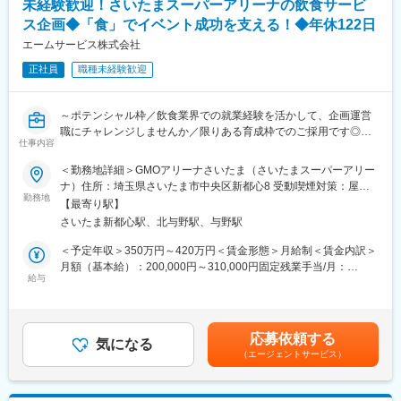
未経験歓迎！さいたまスーパーアリーナの飲食サービ
【年間休日】124日・土日祝休み
・95周年を超えている会社ではありますが、新しい意見を取り入
ス企画◆「食」でイベント成功を支える！◆年休122日
【出張】月1～2日程度
れていく社風があります。社員の働き方改善や2年連続給与ベース
エームサービス株式会社
アップなど、前向き制度改革に取り組んでおります。
■当社について：
正社員
職種未経験歓迎
1938(昭和13)年の創業以来「より快適な居住環境づくり」のため
変更の範囲：会社の定める業務
にブラインドをはじめとする窓周りのインテリア製品を開発・販
売してきました。
～ポテンシャル枠／飲食業界での就業経験を活かして、企画運営
一般住宅だけでなくオフィスや公共施設などの空間でブラインド
職にチャレンジしませんか／限りある育成枠でのご採用です◎～
業界のトップシェア企業（※）として電動・パソコン制御等の最新
仕事内容
技術を盛り込んだ大型製品も数多く開発し、業界をけん引してい
＼同ポジションでご活躍されている方のインタビューです／
＜勤務地詳細＞GMOアリーナさいたま（さいたまスーパーアリー
ます。
https://www.aimservices.co.jp/recruit/career/interview/09/
ナ）住所：埼玉県さいたま市中央区新都心8 受動喫煙対策：屋内
※【住宅産業白書2020年版 (株)矢野経済研究所より】
勤務地
全面禁煙変更の範囲：会社の定める事業所
近年はよりデザイン・機能・品質にこだわった付加価値の高い製
【最寄り駅】
■ポジション概要：
品づくりに取り組んでおり、時代に合わせた製品リニューアル・
さいたま新都心駅、北与野駅、与野駅
2027年4月リニューアルオープン予定の「さいたまスーパーアリ
開発で需要を伸ばし続けています。
ーナ（新名称：GMOアリーナさいたま）」にて、イベント運営ス
＜予定年収＞350万円～420万円＜賃金形態＞月給制＜賃金内訳＞
タッフとしてご活躍いただきます。
月額（基本給）：200,000円～310,000円固定残業手当/月：
変更の範囲：会社の定める業務
スポーツ興行やライブ、エンターテインメントイベントなど、さ
給与
40,000円（固定残業時間20時間0分/月）超過した時間外労働の残
まざまな催事の成功を「食」と「運営」の側面から支えるポジシ
業手当は追加支給＜月給＞240,000円～350,000円（一律手当を含
ョンです。エームサービスは、全国のスタジアム・アリーナにお
む）＜昇給有無＞有＜残業手当＞有＜給与補足＞※上記年収は賞与
いてフードサービスの企画・運営実績を持ち、施設全体の価値向
を含む想定年収です。給与は経験・能力に応じて決定します。※残
応募依頼する
上を担っています。
気になる
業代は別途1分単位で支給■昇給：年1回■賞与：年2回（7月・12月
（エージェントサービス）
※さいたまスーパーアリーの開設までは、「TOYOTA ARENA
支給）※業績に応じる賃金はあくまでも目安の金額であり、選考を
TOKYO」または「代々木体育館」にて研修という形で配属となり
通じて上下する可能性があります。月給(月額)は固定手当を含めた
ます。
表記です。