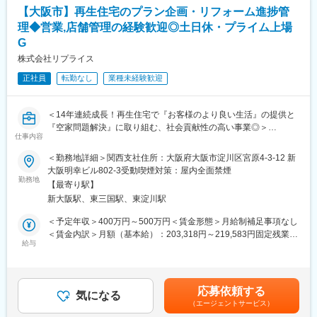
【大阪市】再生住宅のプラン企画・リフォーム進捗管
■業務内容：
理◆営業,店舗管理の経験歓迎◎土日休・プライム上場
イベントの誘致から獲得いただき、売上設計・予測、効果測定ま
G
で幅広く担当します。単なる店舗運営ではなく、「施設全体の体
験価値」を創り上げる仕事です！
株式会社リプライス
・売上計画・販売戦略の立案
正社員
転勤なし
業種未経験歓迎
・イベントごとの運営計画策定
・アルバイトスタッフの採用・シフト管理・教育（1日あたり200
～300名規模）
＜14年連続成長！再生住宅で『お客様のより良い生活』の提供と
・クライアントとの打ち合わせ・折衝
『空家問題解決』に取り組む、社会貢献性の高い事業◎＞
・売上分析および改善提案
仕事内容
・オペレーション改善、業務効率化の推進
市場に流通する中古住宅を仕入れ、新築のように再生して提供す
＜勤務地詳細＞関西支社住所：大阪府大阪市淀川区宮原4-3-12 新
る【再生住宅事業】において、国内トップクラスの実績を持つ当
■20～50代の正社員が中心に活躍中！
大阪明幸ビル802-3受動喫煙対策：屋内全面禁煙
社。
勤務地
業務範囲は多岐にわたりますが、まずは業務の流れを覚えていた
【最寄り駅】
本ポジションでは、物件リフォーム企画から工事スケジュールの
だくことからスタート！多くの人たちと関わるパイプ役のような
新大阪駅、東三国駅、東淀川駅
進捗管理まで一貫してお任せします。
ポジションです。持ち前のコミュニケーションスキルを発揮しな
がら、円滑なフロアの運営管理に取り組んでください。
＜予定年収＞400万円～500万円＜賃金形態＞月給制補足事項なし
＼買取再販・再生住宅とは／
＜賃金内訳＞月額（基本給）：203,318円～219,583円固定残業手
不動産会社から中古住宅を買い取り、リフォームを行って「再生
給与
■エームサービスとは：
当/月：46,682円～50,417円（固定残業時間30時間0分/月）超過し
住宅」として販売するビジネスモデルのことです。
社員食堂や病院・福祉施設、学校、スポーツ施設などでフードサ
た時間外労働の残業手当は追加支給＜月給＞250,000円～270,000
昨今の物価上昇により新築住宅価格が高騰する中、より手頃な価
ービスを展開する業界トップクラスの企業です。全国で1日約140
円（一律手当を含む）＜昇給有無＞有＜残業手当＞有＜給与補足
格で質の高い住まいを提供できる再生住宅は、多くの消費者にと
万食を提供し、「食」を通じて人々の健康と笑顔を支えていま
＞◎予定年収：経験能力等を考慮の上、最終面接で決定。◎昇
応募依頼する
って魅力的な選択肢となっている成長産業です◎
気になる
す。三井物産グループの安定した経営基盤のもと、充実した研修
給：年2回 （4月・10月）◎賞与：賞与年2回（6月・12月）決算
（エージェントサービス）
制度や多彩なキャリアパスを用意。食やホスピタリティに興味が
特別賞与年1回（6月）※予算超過達成の場合に支給可能性有◎年