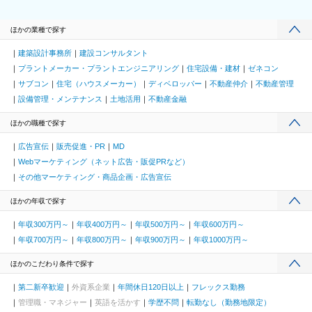
ほかの業種で探す
建築設計事務所
建設コンサルタント
プラントメーカー・プラントエンジニアリング
住宅設備・建材
ゼネコン
サブコン
住宅（ハウスメーカー）
ディベロッパー
不動産仲介
不動産管理
設備管理・メンテナンス
土地活用
不動産金融
ほかの職種で探す
広告宣伝
販売促進・PR
MD
Webマーケティング（ネット広告・販促PRなど）
その他マーケティング・商品企画・広告宣伝
ほかの年収で探す
年収300万円～
年収400万円～
年収500万円～
年収600万円～
年収700万円～
年収800万円～
年収900万円～
年収1000万円～
ほかのこだわり条件で探す
第二新卒歓迎
外資系企業
年間休日120日以上
フレックス勤務
管理職・マネジャー
英語を活かす
学歴不問
転勤なし（勤務地限定）