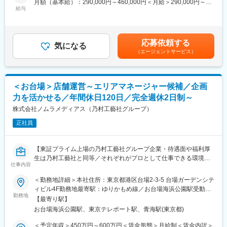
月額（基本給）：290,000円～460,000円＜月給＞290,000円～
・自分の考えをカタチにすることができる
■業務詳細：
給与
460,000円＜昇給有無＞有＜残業手当＞有＜給与補足＞※経験・能
・社内全体とコミュニケーションをしPJを動かすため成長と達成
・新規事業におけるマーケティングからセールスまでの型化、仕
力等を考慮のうえ、当社規定により決定いたします■昇給：年1回
感を得られる
組の再構築
（4月）■賞与：年2回（7月、12月）＋業績評価分（3月）※過去実
・モノづくりにダイレクトに関わり会社のコアな部分を体感でき
・マーケティング＆セールスまでの一貫したパイプライン管理
績年4ヶ月分賃金はあくまでも目安の金額であり、選考を通じて上
る
応募依頼する
（KPI設計、プロセス管理、営業推進フロー設計）
気になる
下する可能性があります。月給(月額)は固定手当を含めた表記で
・世の中の課題解決に関わることができる
（エージェントサービス）
す。
■新規事業について：
■求める人物像
オフィス空間で生成される様々なデータを活用した新サービス事
・主体性：プロジェクトの推進において、当事者意識を持って自
業を進めております。「働き方」と「働く環境」をデータで捉
ら考え、主体的に行動できる方。
＜お台場＞店舗運営～エリアマネージャー候補／企画
え、その関係性をモニタリングし、より良いオフィスレイアウト
・実行力：アイデアや提案にとどまらず、まず行動に移し、トラ
力を活かせる／年間休日120日／完全週休2日制～
を提案、オフィスの継続的なアップデートを伴走型でサポート
イアンドエラーを繰り返しながら成果創出に向けて取り組める
し、常に状況に適したアジャイルなオフィスの構築と運用が可能
株式会社ノムラメディアス（乃村工藝社グループ）
方。
となるサービスです。
・柔軟性：論理的な判断軸を持ちながらも、状況に応じて最適な
正社員
※参考：
方法を選択し、変化に柔軟に対応できる方。
https://www.itoki.jp/company/news/2024/2402_datatrekking/
変更の範囲：会社の定める業務
【東証プライム上場の乃村工藝社グループ企業・待遇面や福利厚
■働き方：
生は乃村工藝社と同等／それぞれがプロとして仕事できる環境／
残業時間は20時間程度、土日祝休みと働きやすい環境を整えてお
仕事内容
年休120日・フレックス・テレワーク制度】
ります。
＜勤務地詳細＞本社住所：東京都港区台場2-3-5 台場ガーデンシテ
在宅勤務やフレックスも活用することが出来、自由で柔軟な働き
■業務内容
ィビル4F勤務地最寄駅：ゆりかもめ線／お台場海浜公園駅受動喫
方も可能です。また、オフィス空間をデザインする当社は、自社
《当社運営店舗のエリアマネージャー候補》
勤務地
煙対策：敷地内喫煙可能場所あり
のオフィスも作りこみ、より働きやすい環境を追求しておりま
【最寄り駅】
まずは店舗業務として
す。
お台場海浜公園駅、東京テレポート駅、青海駅(東京都)
・売場の状況把握、対応
・売上や在庫の管理
＜予定年収＞450万円～600万円＜賃金形態＞月給制＜賃金内訳＞