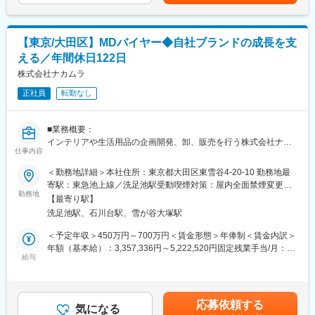
す。
【特徴】
上記はあくまでも現在想定している業務ですが、これら以外にも
・一人ひとりの裁量が大きく、また、相手の成長に繋がる良質な
幅広い分野に対して取り組んでいただきます。
FBが根付いているからこそ、圧倒的に成長スピードが速い環境で
す◎
【東京/大田区】MDバイヤー◆自社ブランドの成長を支
■このポジションの魅力：
・施工を行う工務店や、住宅資材メーカーとのBtoBのやり取りが
える／年間休日122日
・創業133年老舗企業の社内ベンチャー的な立ち位置で新規事業
多い仕事となります。
にチャレンジすることができる。
株式会社ナカムラ
・昨今注目されている"働き方"に、オフィスデザイン×IoT/AIとい
【休日休暇について】
正社員
転勤なし
う切り口で関わることができる。
・月に２回好きな曜日に休日を振替できる「ポジティブチェンジ
・新しい組織のため、組織づくりを0から経験することができる。
制度」の活用が可能です。
・長期休暇（GW・夏・年末年始）の平均は7日以上。有給取得日
■業務概要：
■新規事業概要：
数も11日と、休日も取りやすいです。
インテリアや生活用品の企画開発、卸、販売を行う株式会社ナカ
※新規事業立案背景とイトーキが叶えたい世界観※
仕事内容
ムラにて、MDバイヤーを募集します。
従来オフィスは、働く人が一か所に集まることで効率的に業務を
＜勤務地詳細＞本社住所：東京都大田区東雪谷4-20-10 勤務地最
遂行しその管理を行うための場所でした。しかし近年では、社会
■職務内容：
寄駅：東急池上線／洗足池駅受動喫煙対策：屋内全面禁煙変更の
情勢やビジネス環境の急激な変化や働き方、多様性の拡大、人口
自社ブランド「EQUALS（イコールズ）」の成長を支えるため
勤務地
範囲：会社の定める事業所
変動による人材確保などの課題から経営ビジョンを具現化し、従
【最寄り駅】
に、独自のキュレーションストア/セレクトショップの立ち上げと
業員のエンゲージメントやWell-Beingを高め、チームのコミュニ
洗足池駅、石川台駅、雪が谷大塚駅
運営をお任せします。
ケーションを促進しながら、イノベーションを創出する場へと役
・市場リサーチ（家具・インテリア雑貨など）
＜予定年収＞450万円～700万円＜賃金形態＞年俸制＜賃金内訳＞
割が変化しています。
・商品のバイイング
年額（基本給）：3,357,336円～5,222,520円固定残業手当/月：
・OEM商品の自社編集提案
給与
95,222円～148,123円（固定残業時間44時間0分/月）超過した時
一方で、状況や目的に応じた「働き方」や「働く環境」の最適解
・取引先とのリレーション強化、条件交渉
間外労働の残業手当は追加支給＜月額＞375,000円～583,333円
を求めると、オフィスリニューアルは短いサイクルになり、オフ
・受注管理やサプライチェーンなど関係各所連携
（12分割）（一律手当を含む）＜昇給有無＞有＜残業手当＞有＜
ィスのマネジメントの難易度が上昇します。そのため、当サービ
・データ分析、改善提案
給与補足＞※みなし残業代は月44時間分。残業有無にかかわらず
スでは「働き方」と「働く環境」をデータで捉え、その関係性を
応募依頼する
（売上粗利、販促効果、アクセス等）
気になる
支給※超過分は全額支給します賃金はあくまでも目安の金額であ
モニタリングし、ミスマッチを早期に発見・予知します。その分