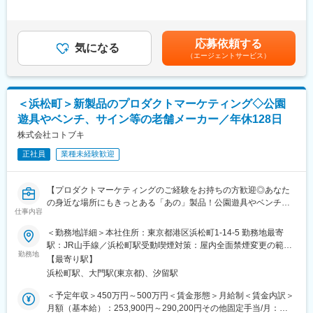
500,000円＜昇給有無＞有＜残業手当＞有＜給与補足＞※経験・能
■業務内容詳細：
http://www.tanseisha.co.jp/service/category/closeup/operation
力・資格等を考慮の上で決定します。■昇給：年1回（4月）■賞
◇お客様ニーズのヒアリング・提案
与：年2回（夏・冬、評価・業績により変動の可能性あり）賃金は
◇設計・施工担当者の選出、スケジュールの進行管理
■組織構成：
あくまでも目安の金額であり、選考を通じて上下する可能性があ
応募依頼する
◇お客様との折衝・契約関連業務など
気になる
20代～30代のメンバーが活躍しています。
ります。月給(月額)は固定手当を含めた表記です。
（エージェントサービス）
内装・設備・コストなど、あらゆる角度から最適な方法を提案し
分からないことも気軽に聞ける環境で、サポートも丁寧に行いま
ます。お客様窓口として、また施工管理に要望や意図を伝えるデ
す。
ィレクター的立場で活躍してください。
※制作営業担当として自身も現場に入りながら、業務を進めていた
変更の範囲：会社の定める業務
＜浜松町＞新製品のプロダクトマーケティング◇公園
だきます。
遊具やベンチ、サイン等の老舗メーカー／年休128日
■顧客：
株式会社コトブキ
スーパー、コンビニ、ショッピングセンター、飲食店、百貨店、
正社員
業種未経験歓迎
インターネットカフェ、ウェディング施設、商業施設などとなり
ます。
＜実績例＞
【プロダクトマーケティングのご経験をお持ちの方歓迎◎あなた
東京ソラマチ／グランフロント大阪／三井アウトレットパーク／
の身近な場所にもきっとある「あの」製品！公園遊具やベンチ、
ユニクロ銀座店／パルコ／ルミネ／東京ドームシティ／富士急ハ
仕事内容
サインなどを扱う創業105年のメーカー／土日祝休／年休128日／
イランド／シダックス／…etc
各種手当充実】
＜勤務地詳細＞本社住所：東京都港区浜松町1-14-5 勤務地最寄
駅：JR山手線／浜松町駅受動喫煙対策：屋内全面禁煙変更の範
■特徴・魅力：
■業務内容
勤務地
囲：会社の定める事業所
・ユーザー視点に立った提案が求められます。自分が手がけた企
【最寄り駅】
「最小人数で最大の業務効率を上げ利益に貢献する」という部門
画により店舗が大きく変化する営業の大きな仕事です。
浜松町駅、大門駅(東京都)、汐留駅
ミッションの下、下記の業務をお任せします。
・プロジェクトマネジメント力、マーケティング力が身に付きま
・新製品のプロダクトマーケティング全般
＜予定年収＞450万円～500万円＜賃金形態＞月給制＜賃金内訳＞
す。また、社長クラスと商談することが多いため、提案力・交渉
・既製品含む製品の販売促進企画立案
月額（基本給）：253,900円～290,200円その他固定手当/月：
力が身に付きます。