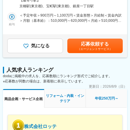
【最寄り駅】
の成果を讃える、表彰制度も設けており、それぞれが一流である
活用した新サービスの開発・展開を予定しており、IoT, AI技術な
京橋駅(東京都)、宝町駅(東京都)、銀座一丁目駅
ことを追及し続け、そして社員同士がリスペクトし合って仕事を
どを用いたSaaSの開発責任者ポジションになります。
しています！
プロダクトの企画と開発をつなぎ、商用化に向けた顧客ニーズ検
＜予定年収＞900万円～1,100万円＜賃金形態＞月給制＜賃金内訳
証と要件整理をリードします。現状のプロジェクト課題を迅速に
＞月額（基本給）：510,000円～620,000円＜月給＞510,000円～
■福利厚生は乃村工藝社と同等：待遇面や福利厚生などは東証プラ
解決し、ビジネス価値のあるプロダクトを市場に投入する責任を
給与
620,000円＜昇給有無＞有＜残業手当＞有＜給与補足＞※経験・能
イム上場の乃村工藝社と同等となるため、長期就業できる環境で
担います。
力等を考慮のうえ、当社規定により決定いたします■昇給：年1回
す。
（4月）■賞与：年2回（7月、12月）＋業績評価分（3月）※過去実
・各種手当あり
■業務詳細：
績年4ヶ月分賃金はあくまでも目安の金額であり、選考を通じて上
応募依頼する
役職手当／家族手当／住宅手当／通勤手当／単身赴任手当／単身
・市場調査・顧客ニーズの検証・仮説構築の主導
気になる
下する可能性があります。月給(月額)は固定手当を含めた表記で
（エージェントサービス）
赴任帰宅手当／ライフプラン手当／在宅勤務手当／時間外手当な
・プロダクト要件（MVP・機能優先度）の再定義・仕様明確化
す。
ど
・開発ベンダーやエンジニアと連携し、要件・仕様の整合性確保
・開発進捗管理（開発PMと協力してスコープ・スケジュール・品
質管理）
人気求人ランキング
・ビジネス視点からの投資対効果（ROI）検討、収益モデル策定
dodaに掲載中の求人を、応募数順にランキング形式でご紹介します。
・ステークホルダーへの進捗報告とコミュニケーション
※応募数が同数の場合は、新着順に表示しています。
■このポジションの魅力：
更新日：
2026/8/9（日）
・創業135年企業の社内ベンチャー的な立ち位置で新規事業にチ
リフォーム・内装・イン
ャレンジすることができ、新しい組織のため、組織づくりを0から
年収250万円～
商品企画・サービス企画
テリア
経験することができます。
■新規事業立案背景：
従来オフィスは、働く人が一か所に集まることで効率的に業務を
遂行しその管理を行うための場所でした。しかし近年では、社会
株式会社ロッテ
情勢やビジネス環境の急激な変化や働き方、多様性の拡大、人口