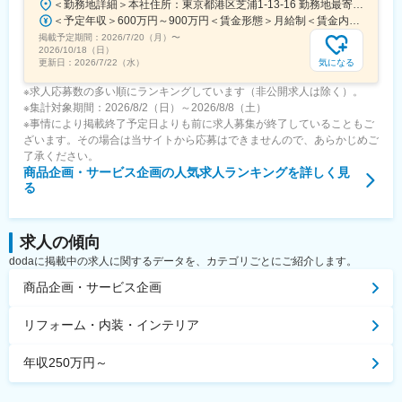
＜勤務地詳細＞本社住所：東京都港区芝浦1-13-16 勤務地最寄駅：JR、都営三田、都営浅草線／田町、三田駅受動喫煙対策：屋内全面禁煙変更の範囲：会社の定める事業所（リモートワーク含む）
＜予定年収＞600万円～900万円＜賃金形態＞月給制＜賃金内訳＞月額（基本給）：300,000円～380,000円＜月給＞300,000円～380,000円＜昇給有無＞有＜残業手当＞有＜給与補足＞■昇給：年1回（4月）■賞与：年2回（6月、12月）賃金はあくまでも目安の金額であり、選考を通じて上下する可能性があります。月給(月額)は固定手当を含めた表記です。
掲載予定期間：
2026/7/20（月）
〜
2026/10/18（日）
気になる
更新日：
2026/7/22（水）
※求人応募数の多い順にランキングしています（非公開求人は除く）。
※集計対象期間：2026/8/2（日）～2026/8/8（土）
※事情により掲載終了予定日よりも前に求人募集が終了していることもご
ざいます。その場合は当サイトから応募はできませんので、あらかじめご
了承ください。
商品企画・サービス企画
の人気求人ランキングを詳しく見
る
求人の傾向
dodaに掲載中の求人に関するデータを、カテゴリごとにご紹介します。
商品企画・サービス企画
リフォーム・内装・インテリア
年収250万円～