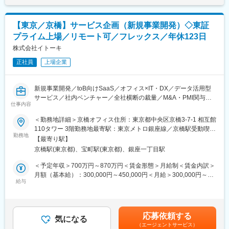
＼リプライスについて／
ある方が、専門性を高めながら長く活躍できる環境です
収イメージ600万円 / 入社5年目ディレクター800万円 / 入社8年目
競合が「マンション」を中心に事業展開する中、当社は難易度が
ブロック長賃金はあくまでも目安の金額であり、選考を通じて上
高い「戸建て住宅」の買取再販に特化し、独自のポジショニング
変更の範囲：会社の定める業務
下する可能性があります。月給(月額)は固定手当を含めた表記で
【東京／京橋】サービス企画（新規事業開発）◇東証
で業界第2位（戸建て）のシェアを誇る大手です！
す。
プライム上場／リモート可／フレックス／年休123日
【仕事内容】
株式会社イトーキ
■リフォーム企画・進捗管理（約8割）
正社員
上場企業
（1）物件のリフォーム企画
仕入れた中古住宅の現地調査を行い、間取り・設備・デザインな
どを含めたリフォームプランを企画します。
新規事業開発／toB向けSaaS／オフィス×IT・DX／データ活用型
施工会社と打ち合わせを行いながら、物件ごとに最適な仕様を検
サービス／社内ベンチャー／全社横断の裁量／M&A・PMI関与／
討します。
仕事内容
働き方改革を創る
＜勤務地詳細＞京橋オフィス住所：東京都中央区京橋3-7-1 相互館
（2）進捗管理
■業務内容：
110タワー 3階勤務地最寄駅：東京メトロ銀座線／京橋駅受動喫煙
工事のスケジュールや予算が計画通りに進んでいるかを確認し、
・業界・マーケット分析や事業ニーズ・シーズの収集
勤務地
対策：屋内全面禁煙
施工会社と連携しながら調整を行います。
【最寄り駅】
・収集した事業ニーズ・シーズの事業性検討と実際のビジネスモ
品質・コスト・納期のバランスを見ながらプロジェクト全体を管
京橋駅(東京都)、宝町駅(東京都)、銀座一丁目駅
デル構築
理します。
・新規ビジネスプランの策定・実行（事業計画の策定を含む）
＜予定年収＞700万円～870万円＜賃金形態＞月給制＜賃金内訳＞
・事業参入のフィジビリティスタディ および テストマーケティン
月額（基本給）：300,000円～450,000円＜月給＞300,000円～
■商品企画の改善・基準見直し（約2割）
グの準備・実行
給与
450,000円＜昇給有無＞有＜残業手当＞有＜給与補足＞※経験・能
完成物件の仕上がりやお客様の声、販売状況をもとに検証を行
・新規事業会社 または 新規事業部の立上げ
力等を考慮のうえ、当社規定により決定いたします■昇給：年1回
い、営業部と連携しながら商品品質のすり合わせを実施します。
※新規立上げは、M&Aによって事業買収をし、PMIを推進する案件
（4月）■賞与：年2回（7月、12月）＋業績評価分（3月）※過去実
そのうえで、消費者ニーズにより適した商品となるよう、リフォ
も可能性あり
績年4ヶ月分賃金はあくまでも目安の金額であり、選考を通じて上
ーム内容や企画基準の見直し・改善を行います。
応募依頼する
気になる
下する可能性があります。月給(月額)は固定手当を含めた表記で
（エージェントサービス）
会社全体を巻き込んだ事業開発の推進業務をお任せいたします。