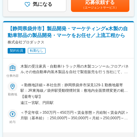
応募依頼する
気になる
あります。月給(月額)は固定手当を含めた表記です。
（エージェントサービス）
■入社後の流れ：
ベテラン先輩社員のOJTによって専門スキルを身に着けていただ
けます。
学びたい方を応援する制度が整っています（公募型教育・通信教
【静岡県袋井市】製品開発・マーケティング※木製の自
育・社外セミナー・資格取得報奨金など）。
動車部品の製品開発・マーケをお任せ／上流工程から
■はたらく環境：
株式会社プロダックス
＊創業100年！東証スタンダード市場上場で安定性も抜群◎
契約社員
転勤なし
＊海外市場への進出強化・設備増強など積極的なチャレンジを実
施！
＊家族手当・住宅手当などの福利厚生充実◎
木製の受注家具・自動車/トラック用の木製コンソール,フロアパネ
＊年間休日125日・完全週休2日制の働きやすい環境で離職率は
ル,その他自動車内装木製品を自社で製造販売を行う当社にて、木
1％以下！
仕事内容
製自動車部品の製品開発・マーケティングをお任せいたします。
※入社後は契約社員ですが、3～6か月後に正社員登用予定となり
＜勤務地詳細＞本社住所：静岡県袋井市深見129-1 勤務地最寄
■当社について：
ます。
駅：JR東海線／袋井駅受動喫煙対策：敷地内全面禁煙変更の範
◇当社は1919年の創業以来、塩ビ床材、カーペット、カーテン、
勤務地
囲：無
壁装材へと事業領域を拡げ、日本のインテリア業界をリードする
【最寄り駅】
■職務詳細
企業として歩んでまいりました。
遠江一宮駅、円田駅
・自動車部品業界（商用・乗用）での必要な部品について他社の
リサーチ
＜予定年収＞350万円～450万円＜賃金形態＞月給制＜賃金内訳＞
◇今後インテリア事業のさらなる成長を目指して、生産性向上や
・インターネット検索や他社製品リサーチ
月額（基本給）：250,000円～350,000円＜月給＞250,000円～
新製法、新技術による競争力の強化を目的とした「床材新工場の
・自動車業界に於けるトレンドリサーチ
給与
350,000円＜昇給有無＞有＜残業手当＞有＜給与補足＞※想定年収
建設」、「カーペットリサイクルプラント」および「カーペット
・新商品の企画/開発（可能であれば型取り等を含
は入社時であり、その後の能力や貢献度によって昇給がございま
用ナイロン自社紡糸設備」の増設を推進中です。
す。■経験・スキルに応じて決定■賞与：年2回（前年実績2か月