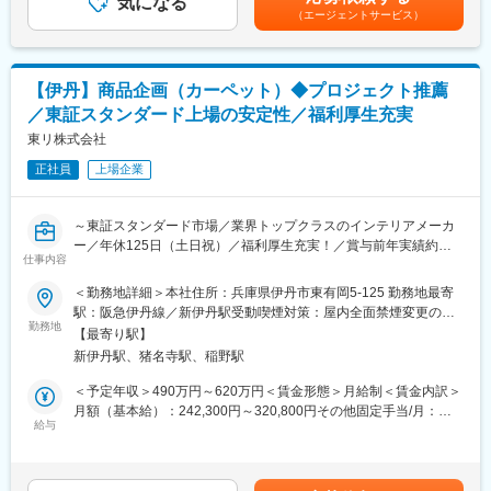
気になる
支給※超過分は全額支給します賃金はあくまでも目安の金額であ
変更の範囲：会社の定める業務
（エージェントサービス）
・服装自由、社内購入割引制度、リラクゼーションスペース完備
り、選考を通じて上下する可能性があります。月給(月額)は固定手
・資格取得・セミナー受講支援制度あり
当を含めた表記です。
■EQUALSについて：
【伊丹】商品企画（カーペット）◆プロジェクト推薦
現状「ある」ものを「要る」という視点で見つめ直し、「無い」
／東証スタンダード上場の安定性／福利厚生充実
の可能性を探求します。 いままで当たり前にあったものが無くて
済むようになること。
東リ株式会社
物を少なくコンパクトに生きることは、部屋がすっきりするだけ
正社員
上場企業
でなく、社会が直面する問題や環境の変化を敏感にキャッチし、
人と物の健全な関係性を築くことだと信じています。
わたしたちは優れた技術や素材とアイデアを四則演算し今までな
～東証スタンダード市場／業界トップクラスのインテリアメーカ
かった商品やサービスを通じて新しい答えを生み出し続けます。
ー／年休125日（土日祝）／福利厚生充実！／賞与前年実績約
https://www.nakamura-jpn.co.jp/business/owned-brand/
仕事内容
5.28ヶ月分／育休産休取得率100％◎～
＜勤務地詳細＞本社住所：兵庫県伊丹市東有岡5-125 勤務地最寄
■当社について：
■業務内容：
駅：阪急伊丹線／新伊丹駅受動喫煙対策：屋内全面禁煙変更の範
株式会社ナカムラは、インテリアや生活用品の企画開発を手掛け
企画力強化のために商品企画経験者を拡充いたします。
勤務地
囲：会社の定める事業所
る企業として、暮らしの不都合を解決し、新しい当たり前を提供
【最寄り駅】
業界トップクラスのインテリアメーカーの当社にて、カーペット
することを目指しています。自社ブランド「EQUALS」は、安全
新伊丹駅、猪名寺駅、稲野駅
の商品企画業務をお任せします。
で使いやすく、心地よい商品を提供することを使命とし、常に新
＜予定年収＞490万円～620万円＜賃金形態＞月給制＜賃金内訳＞
しいアイデアと美しいデザインを追求しています。
■具体的には：
月額（基本給）：242,300円～320,800円その他固定手当/月：
・カーペットに関する市場調査・市場開発
給与
10,000円＜月給＞252,300円～330,800円＜昇給有無＞有＜残業手
変更の範囲：会社の定める業務
・商品計画・営業支援・外注管理業務
当＞有＜給与補足＞※月給はご年齢や経験に応じて決定します。■
・新たな販促、プロモーションに係る業務
賞与実績：年2回（6月・12月）（昨年実績5.28ヶ月分／年）賃金
・事業を円滑に進めるための部門間調整業務 など
はあくまでも目安の金額であり、選考を通じて上下する可能性が