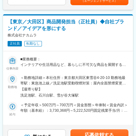
（エージェントサービス）
り、選考を通じて上下する可能性があります。月給(月額)は固定手
析結果とこれまでのオフィスデザインの知見を掛け合わせること
■働く環境について：
当を含めた表記です。
で、オフィスの継続的なアップデートを伴走型でサポートし、常
・転勤なし
に状況に適したアジャイルなオフィスの構築と運用を可能にしま
・完全週休2日制（土・日・祝日）、年間休日122日
す。
【東京／大田区】商品開発担当（正社員）◆自社ブラ
・服装自由、社内購入割引制度、リラクゼーションスペース完備
ンド／アイデアを形にする
・資格取得・セミナー受講支援制度あり
株式会社ナカムラ
■EQUALSについて：
正社員
転勤なし
現状「ある」ものを「要る」という視点で見つめ直し、「無い」
の可能性を探求します。 いままで当たり前にあったものが無くて
済むようになること。
■業務概要：
物を少なくコンパクトに生きることは、部屋がすっきりするだけ
インテリアや生活用品など、暮らしに不可欠な商品を展開する総
でなく、社会が直面する問題や環境の変化を敏感にキャッチし、
仕事内容
合卸・販売会社である株式会社ナカムラにて、商品開発担当を募
人と物の健全な関係性を築くことだと信じています。
集します。
＜勤務地詳細＞本社住所：東京都大田区東雪谷4-20-10 勤務地最
わたしたちは優れた技術や素材とアイデアを四則演算し今までな
寄駅：東急池上線／洗足池駅受動喫煙対策：屋内全面禁煙変更の
かった商品やサービスを通じて新しい答えを生み出し続けます。
■職務内容：
勤務地
範囲：会社の定める事業所
https://www.nakamura-jpn.co.jp/business/owned-brand/
【最寄り駅】
本当に価値のある商品、意味のある商品を世の中に送り出すブラ
洗足池駅、石川台駅、雪が谷大塚駅
ンド「EQUALS（イコールズ）」の商品企画・マーケティングチ
■当社について：
ームの一員として、以下業務をお任せします。
＜予定年収＞500万円～700万円＜賃金形態＞年俸制＜賃金内訳＞
株式会社ナカムラは、インテリアや生活用品の企画開発を手掛け
・海外生産工場開拓・工場ソーシングを活用したOEM製品開発
年額（基本給）：3,730,368円～5,222,520円固定残業手当/月：
る企業として、暮らしの不都合を解決し、新しい当たり前を提供
・IOT家電製品・電動家電製品等次分野製品ソーシング先開拓
給与
105,802円～148,123円（固定残業時間44時間0分/月）超過した時
することを目指しています。自社ブランド「EQUALS」は、安全
間外労働の残業手当は追加支給＜月額＞416,666円～583,333円
で使いやすく、心地よい商品を提供することを使命とし、常に新
■働く環境について：
（12分割）（一律手当を含む）＜昇給有無＞有＜残業手当＞有＜
しいアイデアと美しいデザインを追求しています。
・転勤なし
給与補足＞※みなし残業代は月44時間分。残業有無にかかわらず
応募依頼する
・完全週休2日制（土・日・祝日）、年間休日122日