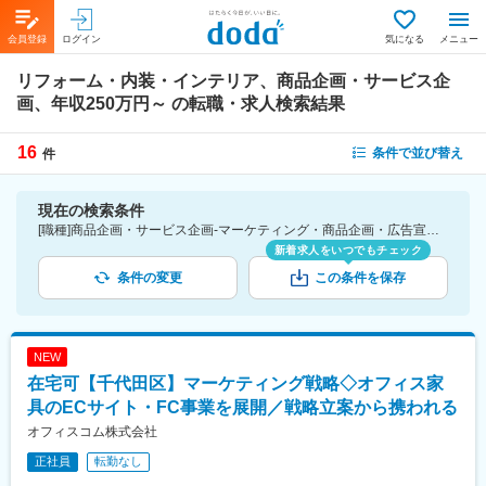
会員登録
ログイン
気になる
メニュー
リフォーム・内装・インテリア、商品企画・サービス企
画、年収250万円～
の転職・求人検索結果
16
条件で並び替え
件
現在の検索条件
[職種]商品企画・サービス企画-マーケティング・商品企画・広告宣伝 [業種]リフォーム・内装・インテリア-建設・プラント・不動産業界 [年収]250万円～
新着求人をいつでもチェック
条件の変更
この条件を保存
NEW
在宅可【千代田区】マーケティング戦略◇オフィス家
具のECサイト・FC事業を展開／戦略立案から携われる
オフィスコム株式会社
正社員
転勤なし