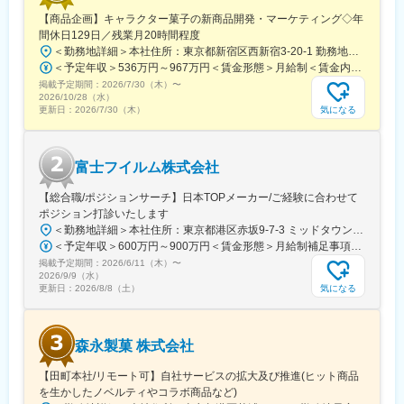
変動による人材確保などの課題から経営ビジョンを具現化し、従
【商品企画】キャラクター菓子の新商品開発・マーケティング◇年
業員のエンゲージメントやWell-Beingを高め、チームのコミュニ
間休日129日／残業月20時間程度
ケーションを促進しながら、イノベーションを創出する場へと役
＜勤務地詳細＞本社住所：東京都新宿区西新宿3-20-1 勤務地最寄駅：京王新線／初台駅受動喫煙対策：敷地内全面禁煙変更の範囲：会社の定める事業所（リモートワーク含む）
割が変化しています。
＜予定年収＞536万円～967万円＜賃金形態＞月給制＜賃金内訳＞月額（基本給）：290,000円～540,000円＜月給＞290,000円～540,000円＜昇給有無＞有＜残業手当＞有＜給与補足＞【賞与】年2回（7月･12月）、年平均：5.9ヶ月（2026年）※初回賞与は入社時期により一定額支給賃金はあくまでも目安の金額であり、選考を通じて上下する可能性があります。月給(月額)は固定手当を含めた表記です。
一方で、状況や目的に応じた「働き方」や「働く環境」の最適解
掲載予定期間：
2026/7/30（木）
〜
を求めると、オフィスリニューアルは短いサイクルになり、オフ
2026/10/28（水）
ィスマネジメントの難易度が上昇します。そのため、当サービス
気になる
更新日：
2026/7/30（木）
では「働き方」と「働く環境」をデータで捉え、その関係性をモ
ニタリングし、ミスマッチを早期に発見・予知します。その分析
結果とこれまでのオフィスデザインの知見を掛け合わせること
富士フイルム株式会社
で、オフィスの継続的なアップデートを伴走型でサポートし、常
に状況に適したアジャイルなオフィスの構築と運用を可能にしま
【総合職/ポジションサーチ】日本TOPメーカー/ご経験に合わせて
す。
ポジション打診いたします
＜勤務地詳細＞本社住所：東京都港区赤坂9-7-3 ミッドタウン・ウェスト勤務地最寄駅：東京メトロ日比谷線／都営大江戸線／六本木駅受動喫煙対策：敷地内全面禁煙
＜予定年収＞600万円～900万円＜賃金形態＞月給制補足事項なし＜賃金内訳＞月額（基本給）：300,000円～500,000円＜月給＞300,000円～500,000円＜昇給有無＞有＜残業手当＞有賃金はあくまでも目安の金額であり、選考を通じて上下する可能性があります。月給(月額)は固定手当を含めた表記です。
掲載予定期間：
2026/6/11（木）
〜
2026/9/9（水）
気になる
更新日：
2026/8/8（土）
森永製菓 株式会社
【田町本社/リモート可】自社サービスの拡大及び推進(ヒット商品
を生かしたノベルティやコラボ商品など)