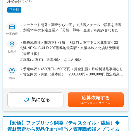
株式会社フジヤ
材対応
コーポレートサイトやオウンドメディアの企画・運営
正社員
・商品開発におけるマーケティングリサーチ
新商品・サービス開発のための市場トレンド、競合分析、ニーズ
調査
～マーケット開発・調査から企画まで担当／チームで顧客を担当
調査結果に基づくデータ分析と、企画・開発部門へのレポーティ
／創業95年の安定企業／「分析・戦略・企画」を組み合わせたプ
仕事内容
ングおよび提言
ロモーション提案を推進／土日祝休／残業月20時間程度・実働7
・顧客インサイトの深掘り調査
時間30分～
＜勤務地詳細＞関西支社住所：大阪府大阪市中央区北浜東4-33
既存顧客・潜在顧客へのインタビュー、アンケート調査の設計・
北浜 NEXU BUILD 29F勤務地最寄駅：京阪本線／北浜駅受動喫煙
実施
■業務内容
勤務地
対策：屋内全面禁煙変更の範囲：会社の定める事業所
【最寄り駅】
顧客の「生の声」を収集・分析し、あらゆるマーケティング施策
当社のセールスマーケティング事業部にて、マーケット開発・調
北浜駅(大阪府)、天満橋駅、なにわ橋駅
や商品改善への反映
査から企画までご担当いただきます。業界動向や顧客ニーズを分
析し、どの業界・企業に、どの強み（企画力・デザイン力・施工
＜予定年収＞450万円～600万円＜賃金形態＞月給制補足事項なし
■当社について：
力）をどう届けるかを設計します。
＜賃金内訳＞月額（基本給）：280,000円～300,000円固定残業手
「私たちが変える 私たちは創る 豊かで活力ある未来を」
給与
当/月：50,000円～80,000円（固定残業時間30時間0分/月）超過し
簡単に最安で最速のかっこいい空間づくりオフィス家具の企画・
■業務詳細
た時間外労働の残業手当は追加支給＜月給＞330,000円～380,000
製造・販売から現場での設置工事までトータルに手掛けており、
◎新規・既存顧客のターゲット選定 / 顧客とのリレーション強化
円（一律手当を含む）＜昇給有無＞有＜残業手当＞有＜給与補足
全国12ヶ所にショールームも展開中の成長企業です。
・展示会やイベントでの潜在顧客を含め、どの業界・企業にアプ
＞※経験・能力を考慮の上、決定いたします。■昇給年1回(4月)■賞
応募依頼する
◇2017年に大手事務用品・オフィス用品メーカーのプラス株式会
ローチすべきかを分析
気になる
与年2回(6月・12月)(4か月分／昨年度実績)賃金はあくまでも目安
（エージェントサービス）
社の子会社としてプラスグループへ加入いたしました。福利厚
・過去の受注履歴や商談情報をもとに、優先度やアプローチ方法
の金額であり、選考を通じて上下する可能性があります。月給(月
生・人事制度含め、安定した環境で働くことが可能です。
を整理
額)は固定手当を含めた表記です。
・顧客との継続的な関係構築を支援し、ニーズや課題を把握
変更の範囲：会社の定める業務
◎データ分析・課題の抽出
【船橋】ファブリック開発（テキスタイル・繊維）◆
・過去の出展実績、来場者データ、問い合わせ状況、Web/SNS反
素材選定から製品化まで担当／管理職候補／プライム
応などを収集・整理