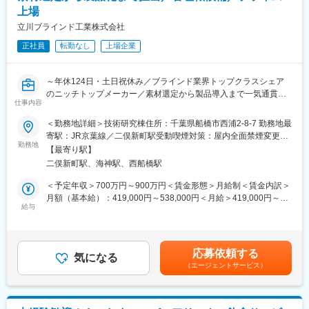
上場
・KPIや成果指標をもとに、どの施策が効果的だったか、改善点は
どこかを抽出
立川ブラインド工業株式会社
・課題を明確化し、次の戦略や施策に反映
正社員
転勤なし
上場企業
◎企業リサーチ/ブランディング/プロモーション戦略/企画立案
・顧客の業界動向や競合情報を調査
・展示会・イベント出展や広報を通じて、顧客企業のブランド価
～年休124日・土日祝休み／ブラインド業界トップクラスシェア
値を高める施策を設計
のニッチトップメーカー／素材選定から製品導入まで一気通貫で
・プロモーション全体の戦略やコンセプトを立案し、営業・制作
仕事内容
おまかせ～
チームと連携して企画書に落とし込む
※営業の打ち合わせの同行やプレゼンなどもご担当いただく可能性
＜勤務地詳細＞技術研究棟住所：千葉県船橋市西浦2-8-7 勤務地最
■職務概要：
がございます
寄駅：JR京葉線／二俣新町駅受動喫煙対策：屋内全面禁煙変更の
ブラインド、ロールスクリーン、シェード等の窓周り製品（ファ
勤務地
範囲：会社の定める事業所
【最寄り駅】
ブリック製品）における、最適な生地・素材の開発から製品への
■働き方
二俣新町駅、海神駅、西船橋駅
導入までを一気通貫でお任せします。
・完全週休２日制（土日祝休み）、残業時間は月平均20時間程度
(実働7時間30分)のため仕事とプライベートの両立がしやすい環境
＜予定年収＞700万円～900万円＜賃金形態＞月給制＜賃金内訳＞
＜具体的な業務内容＞
です。
月額（基本給）：419,000円～538,000円＜月給＞419,000円～
・企画、開発、選定：新製品に向けたコンセプト企画、製品特性
給与
538,000円＜昇給有無＞有＜残業手当＞有＜給与補足＞※給与詳細
（遮光、遮熱、防災、耐久性など）に合わせた生地の仕様設計、
■強み
は経験、能力を考慮の上決定します。・昇給、昇格：年1回（4
素材選定
・販促、ディスプレイ領域において圧倒的なブランド力と実績が
月）→ご自身で立てた目標の達成度・日々の勤務態度を総合して
・導入、評価：開発した記事を製品に組み込んだ際の適合性テス
あり、多くのお客様にリピートされております。1社のお客様に対
人事考課を行っています。・賞与：年２回（6月・12月）賃金は
応募依頼する
ト、品質検証、製造部門への落とし込み
気になる
してチームで担当し、お客様に深く入り込んだ価値提供を行う事
あくまでも目安の金額であり、選考を通じて上下する可能性があ
（エージェントサービス）
・サプライヤー折衝：テキスタイルメーカー等の社外パートナー
も特徴です。
ります。月給(月額)は固定手当を含めた表記です。
との見積もり調整、価格交渉、納期管理
・全国に15拠点、300社の協力会社、海外にもグループ企業を有
し、圧倒的ネットワークとエリア間をシームレスに繋ぐ体制構築
■働く環境：
が他社との優位性です。