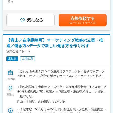
・市場、製品の分析＋施策の実行
給与
79,000円＜月給＞332,900円～369,200円＜昇給有無＞有＜残業手
・2015年に一部上場を果たしこれから更なる成長を目指します。
・顧客の声ヒアリング
当＞有＜給与補足＞■固定手当：地域手当は居住地によって変動い
・最近では、東南アジアを中心とした海外展開にも取り組んでい
・全製品に対して市場認知の施策立案と実行
たします。■賞与：年2回（夏・冬）※業績に連動賃金はあくまで
ます。
も目安の金額であり、選考を通じて上下する可能性があります。
応募依頼する
■社内での役割
気になる
月給(月額)は固定手当を含めた表記です。
■地元の方も歓迎：
（エージェントサービス）
・新製品の企画立案～販売まで関わり責任を負う
希望勤務地を考慮した上でご活躍いただきたいと思っています。
・製品販売増加の施策を打つ
当社は全国・グローバルな展開をしておりますので、チャレンジ
・現状を分析し会社に必要な施策を打つ
したい方はその道を選ぶことも出来ますし、地元で腰を据えて働
・製造/開発/営業のハブになる
きたい方に対して、ご本人の意向にそぐわない異動はございませ
【青山／在宅勤務可】マーケティング戦略の立案・推
ん。
進／働き方×データで新しい働き方を作り出す
■入社～1年間でお任せする業務
※プロダクトマーケティングを中心としコンテンツ等のサポート業
株式会社イトーキ
変更の範囲：会社の定める業務
務に従事し経験値を上げる
正社員
上場企業
・PJ担当を持ち1つの製品のリリース迄の流れを経験[市場性/製品
の優位性/販売計画/販促等]
・他別メンバーのサポート業務[経験することで業務を覚える]
【これからの働き方を作る最先端プロジェクト／働き方をデータ
・社内コンテンツ発信のサポート
で捉え、オフィス設計に活かすサービスのマーケティング戦略を
・販売に関わる情報発信全般
仕事内容
お任せ／オフィス家具のリーディングカンパニー／リモート・フ
レックスタイム制可／家族手当・退職金制度有】
＜勤務地詳細＞青山オフィス住所：東京都港区北青山1-2-3 青山ビ
■働き方
ル3階勤務地最寄駅：東京メトロ銀座線・東西線／青山一丁目駅受
年間休日128日・土日祝休みとなっております。残業は業務を計
■業務内容：
勤務地
動喫煙対策：屋内全面禁煙
画的に行う風土が浸透しており、全社平均で10～20時間程です。
【最寄り駅】
オフィス空間で生成される様々なデータを活用した新サービス事
出張もございます。
青山一丁目駅、外苑前駅、乃木坂駅
業の展開を進めており、その新規事業を更に加速させるため、マ
ーケティング戦略の立案・実行をお任せ致します。
＜予定年収＞550万円～850万円＜賃金形態＞月給制＜賃金内訳＞
＼部門の魅力／