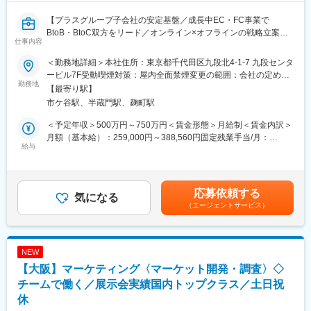
【プラスグループ子会社の安定基盤／成長中EC・FC事業で
BtoB・BtoC双方をリード／オンライン×オフラインの戦略立案に
仕事内容
上流から携われるマーケティングポジション】
＜勤務地詳細＞本社住所：東京都千代田区九段北4-1-7 九段センタ
■ポジションについて：
ービル7F受動喫煙対策：屋内全面禁煙変更の範囲：会社の定める
当社は、EC事業としてオフィス家具や一般消費者向け家具の通販
勤務地
事業所（リモートワーク含む）
【最寄り駅】
を行い、さらにFC事業としてオフィスづくりのワンストップサー
市ケ谷駅、半蔵門駅、麹町駅
ビスを提供しています。
創業以来、増収増益を重ね、今後の成長を加速させるため、全社
＜予定年収＞500万円～750万円＜賃金形態＞月給制＜賃金内訳＞
的なブランド戦略を立案・実行できるマーケティング部門でのマ
月額（基本給）：259,000円～388,560円固定残業手当/月：
ーケティングプランナーを募集いたします。
給与
81,000円～121,440円（固定残業時間40時間0分/月）超過した時
間外労働の残業手当は追加支給＜月給＞340,000円～510,000円
■業務詳細：
（一律手当を含む）＜昇給有無＞有＜残業手当＞有＜給与補足＞※
※全てお任せするわけではなく、希望と適性を踏まえてお任せする
経験やスキルを考慮して決定します。■賞与：年2回■昇給：年2回
応募依頼する
業務は一緒に相談したいと思います。
気になる
賃金はあくまでも目安の金額であり、選考を通じて上下する可能
（エージェントサービス）
・戦略的マーケティング活動（オンライン/オフライン）
性があります。月給(月額)は固定手当を含めた表記です。
Web広告、SEO、SNS、コンテンツマーケティング等のデジタル
施策の企画・実行・分析
展示会、セミナー、ダイレクトメールなど、オフライン施策の企
NEW
画・運営
【大阪】マーケティング〈マーケット開発・調査〉◇
リード獲得から育成（ナーチャリング）までの全体設計と実行
・PR・広報業務
チームで働く／展示会実績国内トップクラス／土日祝
当社のブランド認知度・好感度向上のためのPR戦略立案
休
プレスリリースの作成・配信、メディアリレーションの構築、取