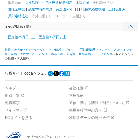
服装自由
女性活躍
社宅・家賃補助制度
上場企業
中国語を活かす
退職金制度
残業20時間未満
完全週休2日制
職種未経験歓迎
土日祝休み
原則定時退社
海外出張あり
U・Iターン支援あり
ほかの固定給で探す
固定給25万円以上
固定給35万円以上
転職・求人doda（デューダ）トップ
建設・プラント・不動産業界
リフォーム・内装・インテ
リア
企画・管理
マーケティング・商品企画・広告宣伝
商品企画・サービス企画
年収250万円～
の転職・求人情報
転職サイト dodaをシェア
ヘルプ
会社概要
拠点一覧
利用規約
免責事項
通信に関する情報の利用について
サイトマップ
採用を検討中の方へ
PCサイトを見る
利用者データの外部送信
個人情報の取り扱いについて