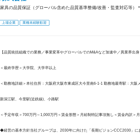
家具の品質保証（グローバル含めた品質基準整備/改善・監査対応等）
上場企業
業種未経験歓迎
【品質統括組織での業務／事業変革やグローバルでのM&Aなど加速中／異業界出身
＜最終学歴＞大学院、大学卒以上
＜勤務地詳細＞本社住所：大阪府大阪市東成区大今里南6-1-1 勤務地最寄駅：大阪メ
新深江駅、今里駅(近鉄線)、小路駅
＜予定年収＞700万円～1,000万円＜賃金形態＞月給制特記事項無し＜賃金内訳＞月額（基
◆経営の基本方針当社グループは、2030年に向けた「長期ビジョンCCC2030」に