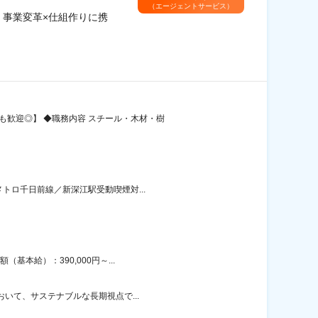
（エージェントサービス）
＊事業変革×仕組作りに携
も歓迎◎】 ◆職務内容 スチール・木材・樹
トロ千日前線／新深江駅受動喫煙対...
本給）：390,000円～...
おいて、サステナブルな長期視点で...