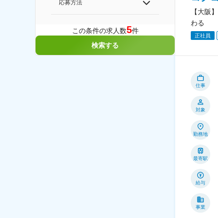
応募方法
【大阪】
わる
5
この条件の求人数
件
正社員
検索する
仕事
対象
勤務地
最寄駅
給与
事業