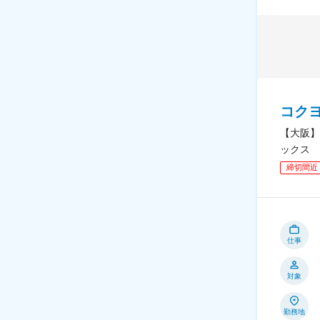
コク
【大阪】
ックス
締切間近
仕事
対象
勤務地