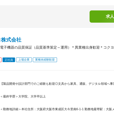
求人
ヨ株式会社
電子機器の品質保証（品質基準策定～運用）＊異業種出身歓迎＊コクヨ
上場企業
業種未経験歓迎
正社員
【製品開発や設計部門でのご経験も歓迎◎文具から家具、通販、デジタル領域へ事
＜最終学歴＞大学院、大学卒以上
＜勤務地詳細＞本社住所：大阪府大阪市東成区大今里南6-1-1 勤務地最寄駅：大阪メ