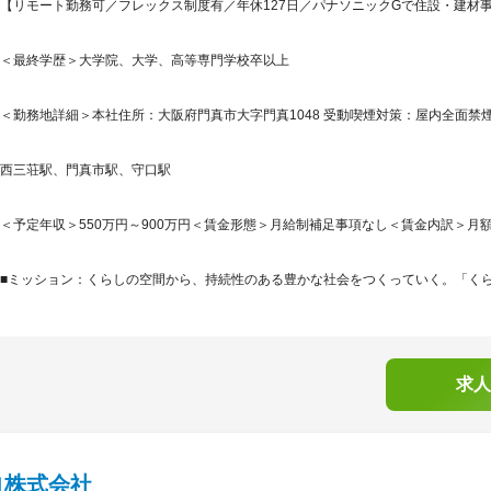
【リモート勤務可／フレックス制度有／年休127日／パナソニックGで住設・建材事
＜最終学歴＞大学院、大学、高等専門学校卒以上
＜勤務地詳細＞本社住所：大阪府門真市大字門真1048 受動喫煙対策：屋内全面禁
西三荘駅、門真市駅、守口駅
＜予定年収＞550万円～900万円＜賃金形態＞月給制補足事項なし＜賃金内訳＞月額（基本
■ミッション：くらしの空間から、持続性のある豊かな社会をつくっていく。「くらし
求人
ヨ株式会社