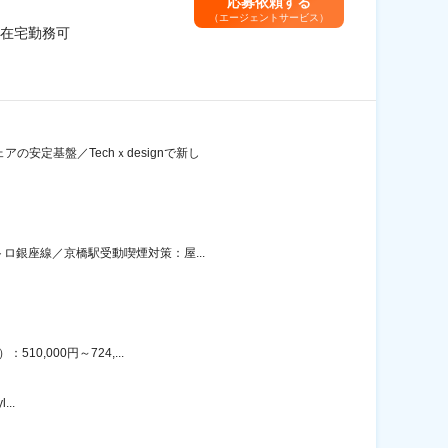
応募依頼する
（エージェントサービス）
在宅勤務可
安定基盤／Techｘdesignで新し
ロ銀座線／京橋駅受動喫煙対策：屋...
0,000円～724,...
..