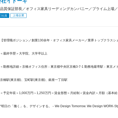
会社イトーキ
品質保証部長／オフィス家具リーディングカンパニー／プライム上場／
上場企業
正社員
【管理職ポジション／創業130余年・オフィス家具メーカー／業界トップクラスシェアの
＜最終学歴＞大学院、大学卒以上
＜勤務地詳細＞京橋オフィス住所：東京都中央区京橋3-7-1 勤務地最寄駅：東京メト
京橋駅(東京都)、宝町駅(東京都)、銀座一丁目駅
＜予定年収＞1,000万円～1,250万円＜賃金形態＞月給制＜賃金内訳＞月額（基本給）：51
“明日の「働く」を、デザインする。－We Design Tomorrow. We Design WORK-Styl.