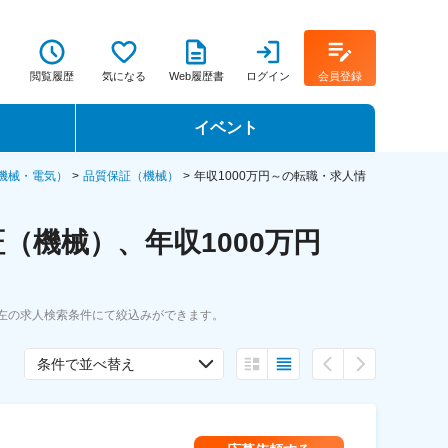
閲覧履歴
気になる
Web履歴書
ログイン
会員登録
イベント
転職イベント・転職セミナー
機械・電気）
品質保証（機械）
年収1000万円～の転職・求人情
転職フェア
機械）、年収1000万円
転職セミナー動画
。左の求人検索条件にて絞込みができます。
条件で並べ替え