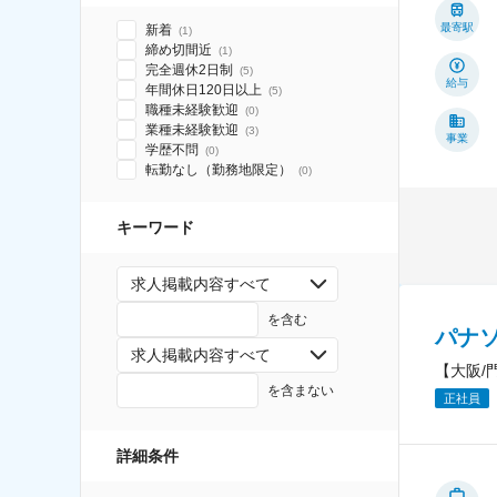
最寄駅
新着
(
1
)
締め切間近
(
1
)
完全週休2日制
(
5
)
給与
年間休日120日以上
(
5
)
職種未経験歓迎
(
0
)
業種未経験歓迎
(
3
)
事業
学歴不問
(
0
)
転勤なし（勤務地限定）
(
0
)
キーワード
求人掲載内容すべて
を含む
パナ
求人掲載内容すべて
【大阪/
を含まない
正社員
詳細条件