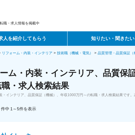
転職・求人情報を掲載中
求人を紹介してもらう
知りたい・聞きたい
ントサービス
転職ノウハウ
リフォーム・内装・インテリア
技術職（機械・電気）
品質管理・品質保証（
サービス
データで見る転職
ーム・内装・インテリア、品質保証（
ーエージェントサービス
コラム・インタビュー
転職・求人検索結果
装・インテリア、品質保証（機械）、年収1000万円～の転職・求人検索結果です
転職Q&A
件中
1～5
件
を表示