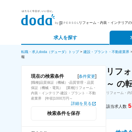
リフォーム・内装・インテリアの
求人を探す
詳細条件から探す
エージェ
転職・求人doda（デューダ）トップ
建設・プラント・不動産業界
報
新着求人から探す
スカウト
リフォ
[
]
現在の検索条件
条件変更
求人特集から探す
パートナ
～ の
[職種]品質保証（機械）-品質管理・品質
保証（機械・電気） [業種]リフォーム・
リフォーム・内
内装・インテリア-建設・プラント・不動
産業界 [年収]1000万円～
詳細を見る
5
該当求人数
検索条件を保存