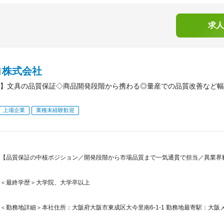
求人
ヨ株式会社
】文具の品質保証◇商品開発段階から携わる◎量産での品質改善など幅
上場企業
業種未経験歓迎
【品質保証の中核ポジション／開発段階から市場品質まで一気通貫で担当／異業界歓
＜最終学歴＞大学院、大学卒以上
＜勤務地詳細＞本社住所：大阪府大阪市東成区大今里南6-1-1 勤務地最寄駅：大阪メ