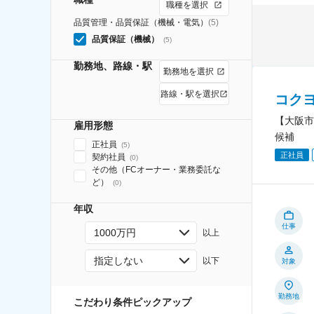
職種を選択
品質管理・品質保証（機械・電気）
(
5
)
品質保証（機械）
(
5
)
勤務地、路線・駅
勤務地を選択
路線・駅を選択
コク
【大阪市
雇用形態
候補
正社員
(
5
)
正社員
契約社員
(
0
)
その他（FCオーナー・業務委託な
ど）
(
0
)
年収
仕事
1000万円
以上
指定しない
以下
対象
勤務地
こだわり条件ピックアップ