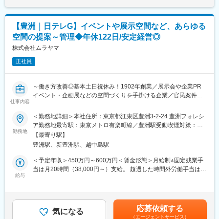
・イベント会場の設営や終了後の撤去
・パートナー会社と協議・発注。※常に最短施工を目指します。
変更の範囲：会社の定める業務
・現場の品質・コスト・工程・安全・環境の項目を管理。
【豊洲｜日テレG】イベントや展示空間など、あらゆる
・案件を並行することはないので、1つの現場に集中して取り組む
空間の提案～管理◆年休122日/安定経営◎
ことができます。
株式会社ムラヤマ
■福利厚生
正社員
住宅手当や家族手当、独身寮など諸手当が充実しています。
また社員の働きやすさ、ワークライフバランスの実現を目指し、
リフレッシュ補助や自己能力開発補助等、各種補助金制度もござ
～働き方改善◎基本土日祝休み！1902年創業／展示会や企業PR
います。
イベント・企画展などの空間づくりを手掛ける企業／官民案件問
仕事内容
わず幅広いプロデュース実績とノウハウで安定／資格取得支援制
■当社の特徴
度も充実～
＜勤務地詳細＞本社住所：東京都江東区豊洲3-2-24 豊洲フォレシ
国際スポーツ大会を始め各種スポーツイベント、国や自治体主催
ア勤務地最寄駅：東京メトロ有楽町線／豊洲駅受動喫煙対策：敷
のイベント・行事や、民間の音楽や食に関するイベントなど、企
■業務内容
勤務地
地内喫煙可能場所あり変更の範囲：会社の定める事業所
画、運営、会場設計・施工などを請け負う総合イベント会社で
【最寄り駅】
主にイベントや展示会等、幅広い施設の企画/デザイン/設計業務を
す。設立以来、数多くの博覧会や国際イベントの開催に携わり、
豊洲駅、新豊洲駅、越中島駅
中心とした、顧客打合せ～現場設営監理まで、一貫して業務をお
豊富なノウハウを蓄積し、感動空間づくりの独自技術を培ってま
任せいたします。
＜予定年収＞450万円～600万円＜賃金形態＞月給制※固定残業手
いりました。案件の約半数が行政からの受注であり、競合も少な
当は月20時間（38,000円～）支給。 超過した時間外労働手当は追
いため安定した業績をあげています。
《具体的な業務内容》
給与
加支給＜賃金内訳＞月額（基本給）：229,000円～350,000円＜月
《受注先》官公庁、電通、博報堂、ADK、大広、ソニーミュージ
・顧客（取引企業/官公庁）からヒアリング
給＞267,000円～406,000円（一律手当を含む）＜昇給有無＞有＜
ック、ミッドタウン、テレビ朝日、等
・社内でデザイナーや関連部門との打ち合わせ・見積作成
残業手当＞有＜給与補足＞※予定年収はあくまでも目安の金額であ
・顧客向けコンペ、入札の実施、予算管理
り、経験・職歴を考慮の上決定します※上記年収・月給は時間外勤
■強み
応募依頼する
・実施に向けて社内・協力会社との打合せ、発注、交渉
気になる
務手当を含めた金額です賃金はあくまでも目安の金額であり、選
イベント企画・会場制作・運営・進行・当日の運営(警備等)まで一
（エージェントサービス）
・現場での設営スケジュールや安全衛生管理