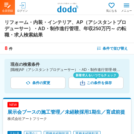
会員登録
ログイン
気になる
メニュー
リフォーム・内装・インテリア、AP（アシスタントプロ
デューサー）・AD・制作進行管理、年収250万円～
の転
職・求人検索結果
8
条件で並び替え
件
現在の検索条件
[職種]AP（アシスタントプロデューサー）・AD・制作進行管理-映像・映画・音響・イベント・芸能関連 [業種]リフォーム・内装・インテリア-建設・プラント・不動産業界 [年収]250万円～
新着求人をいつでもチェック
条件の変更
この条件を保存
NEW
展示会ブースの施工管理／未経験採用1期生／育成前提
株式会社アートフリーク
正社員
転勤なし
職種未経験歓迎
業種未経験歓迎