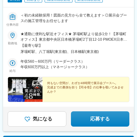
＜初の未経験採用！図面の見方から全て教えます＞◎展示会ブー
スの施工管理をお任せします
仕事内容
★通勤に便利な駅近オフィス★ 茅場町駅より徒歩1分！【茅場町
オフィス】東京都中央区日本橋茅場町2丁目12-10 PMOEX日本橋
勤務地
茅場町9F◎転勤なし◎受動喫煙対策：オフィス内禁煙
【最寄り駅】
茅場町駅、八丁堀駅(東京都)、日本橋駅(東京都)
年収560～600万円（リーダークラス）
年収600万円以上（マネージャークラス）
給与
何もない空間が、わずか48時間で展示会ブースへ。
完成までの裏側を担う【司令塔】の仕事を覗いてみませ
んか？
★「施工管理」と聞いて想像する仕事とは少し違う！
★育成前提の未経験採用だから1年かけて基礎を学ぶ
★毎週異なる空間づくりに挑戦
気になる
応募する