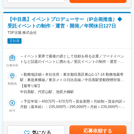
考を通じて上下する可能性があります。月給(月額)は固定手当を含
貫して自社で完結できるため素早い対応が可能です。また安全面
・終了後の仕入れ、顧客への請求通知業務 など
めた表記です。
でのクオリティも担保することができ、安全なイベント運営を可
※同社の顔としてクライアントと社内各部署・協力業者との間に
能にしております。
立ち、中心となって引っ張っていく責任のある仕事です！
業界内では最後の砦と言われ、当社にできないイベントはどこの
【中目黒】イベントプロデューサー（IP企画推進）◆
会社にもできないといわれるほど信頼を得ております。
受託イベントの制作・運営・開発／年間休日127日
■担当案件例
企業の製品プロモーションや、コミュニケーション活動における
TSP太陽 株式会社
変更の範囲：会社の定める業務
展示空間など、多岐にわたります。
正社員
・大型展示ブース、プライベート展
・ステークホルダー会合や大会 等
※広告エージェンシーや総合イベントプロダクションを通じたイ
～イベント業界で最後の砦として信頼を得る企業／フードイベン
ベント業務で展示施工領域を中心とした案件もございます。
トなど話題のイベントに携わる／受託イベントの制作・運営・新
仕事内容
規コンテンツ開発をお任せ／年間休日127日・残業月20～30時間
■働く環境
／福利厚生充実～
＜勤務地詳細＞本社住所：東京都目黒区東山1-17-16 勤務地最寄
◎基本的には土日祝休みですが、繁忙期などは休日出勤が発生す
駅：東急東横線／東京メトロ日比谷線／中目黒駅受動喫煙対策：
る場合があります。 ※その際は、もちろん振替休日の取得が可能
■業務内容
勤務地
屋内喫煙可能場所あり変更の範囲：会社の定める事業所
◎社風はとてもフラットです。新卒/中途、年齢、部署に捉われ
【最寄り駅】
当社のイベントの制作管理・進行管理を中心に、将来的にはIPビ
ず、お互いに協力しあい、自然とコミュニケーションが生まれて
中目黒駅、代官山駅、池尻大橋駅
ジネスを軸としたイベント企画・プロデュースをご担当いただき
います。
ます。
＜予定年収＞450万円～670万円＜賃金形態＞月給制＜賃金内訳＞
現在はフードイベント主催し、出店交渉やオーナーへの出資を募
月額（基本給）：235,000円～295,000円＜月給＞235,000円～
■同社の特徴・魅力
ったりしております。
給与
295,000円＜昇給有無＞有＜残業手当＞有＜給与補足＞※残業20時
◆2022年から日本テレビのグループ会社となり、新たな空間創造
間/月で計算した年収※スキルや経験などを考慮して給与は決定■残
への可能性も広がっています
■業務詳細
業手当あり：残業時間に応じて別途支給（※1分単位で支給）■賞
◆あらゆる業種がお客様となるため、知識、見解の幅が広がりま
◎受託イベントの進行・制作管理
与?年2回（6月・12月）?理論月数：4.4ヵ月分／年?平均実績月数
す。モノ(商品・施設)、サービス(仕事内容・制度・仕組み)、情報
応募依頼する
・各種メディアで取り上げられる大規模イベントの制作進行を担
気になる
(3ヵ年)：4.9ヵ月 / 年■昇降給（年1回）賃金はあくまでも目安の金