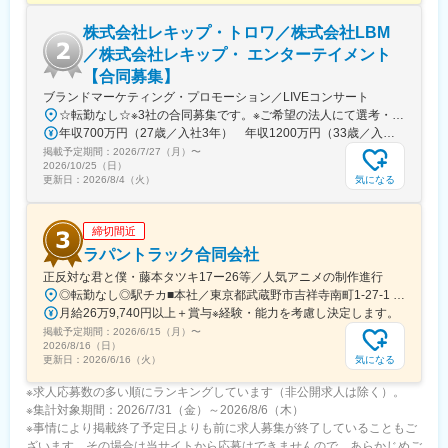
・一般広告物の企画、制作（カタログ・チラシ・DM・WEB）
株式会社レキップ・トロワ／株式会社LBM
■サポート体制：
／株式会社レキップ・ エンターテイメント
・ご入社後は、まず簡単な事務作業、先輩の同行などアシスタン
【合同募集】
ト業務からスタートします。
ブランドマーケティング・プロモーション／LIVEコンサート
・仕事の流れや専門用語を覚えながら、少しずつヒアリングや企
☆転勤なし☆※3社の合同募集です。※ご希望の法人にて選考・採用を行います。株式会社レキップ・トロワ→東京都渋谷区神宮前1-2-8 原宿木多ビル株式会社LBM→東京都渋谷区神宮前1-2-8 原宿木多ビル株式会社レキップ・エンターテイメント→東京都渋谷区神宮前1-2-8 原宿木多ビル※敷地内全面禁煙
画書作成、見積作成などにもチャレンジしていきます。
年収700万円（27歳／入社3年） 年収1200万円（33歳／入社7年）
・営業活動は基本的に代表が窓口となるため、初めのうちは代表
掲載予定期間：
2026/7/27（月）
〜
に同行しながら提案の進め方を習得できます。
2026/10/25（日）
・設計やデザインに興味があれば、先輩デザイナーのもとで実務
気になる
更新日：
2026/8/4（火）
を通じて学ぶことも可能です。
・入社2～3年で独り立ちというイメージです。
締切間近
変更の範囲：会社の定める業務
ラパントラック合同会社
正反対な君と僕・藤本タツキ17ー26等／人気アニメの制作進行
◎転勤なし◎駅チカ■本社／東京都武蔵野市吉祥寺南町1-27-1 吉祥寺パインクレスト208号室【アクセス】・吉祥寺駅より徒歩3分・井の頭公園駅より徒歩8分
月給26万9,740円以上＋賞与※経験・能力を考慮し決定します。
掲載予定期間：
2026/6/15（月）
〜
2026/8/16（日）
気になる
更新日：
2026/6/16（火）
※求人応募数の多い順にランキングしています（非公開求人は除く）。
※集計対象期間：2026/7/31（金）～2026/8/6（木）
※事情により掲載終了予定日よりも前に求人募集が終了していることもご
ざいます。その場合は当サイトから応募はできませんので、あらかじめご