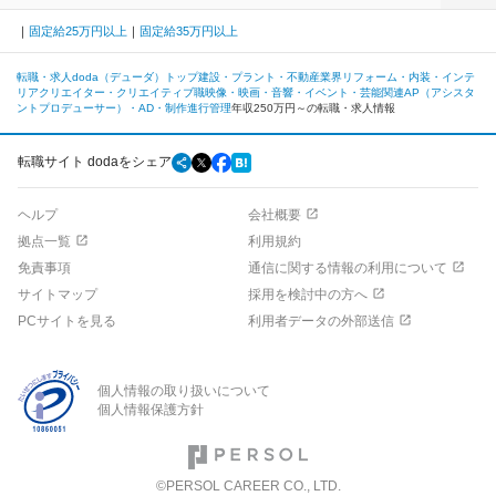
固定給25万円以上
固定給35万円以上
転職・求人doda（デューダ）トップ
建設・プラント・不動産業界
リフォーム・内装・インテ
リア
クリエイター・クリエイティブ職
映像・映画・音響・イベント・芸能関連
AP（アシスタ
ントプロデューサー）・AD・制作進行管理
年収250万円～の転職・求人情報
転職サイト dodaをシェア
ヘルプ
会社概要
拠点一覧
利用規約
免責事項
通信に関する情報の利用について
サイトマップ
採用を検討中の方へ
PCサイトを見る
利用者データの外部送信
個人情報の取り扱いについて
個人情報保護方針
©PERSOL CAREER CO., LTD.