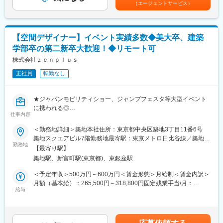
(セールス情報・告知)等、自分がこれまで出会うことの出来なかっ
（エージェントサービス）
当
額であり、選考を通じて上下する可能性があります。月給(月額)は
た世界を存分に知ることができます。
・クライアントとの打ち合わせ、進行スケジュールの管理、制作
固定手当を含めた表記です。
◆取引先の数や規模が幅広いのが特徴で様々な空間デザインに携
物や運営マニュアルの整備など、イベント実現に向けた全体管理
わることができ、企業が提示するブランドの世界観、BtoBから
業務
BtoCまで、人々の心を揺るがす多くの空間デザインを行えます
【空間デザイナー】イベント実績多数◆美大卒、建築
・社内の専門セクション（設営、広報、安全管理 等）や協力会社
学部卒の第二新卒大歓迎！◆リモート可
との連携・調整
変更の範囲：会社の定める業務
・当日の現場運営支援、フォロー、トラブル対応
株式会社ｚｅｎｐｌｕｓ
◎IPビジネスの構築と主催イベントの立ち上げ
正社員
転勤なし
・担当イベントを通じて関係性を築いた企業などとのネットワー
クを活かし、新たなビジネスを企画・提案
・これまで積み重ねたノウハウを活用し、出資を募り主催者とし
★ジャパンモビリティショー、ジャンプフェスタ等大型イベント
てイベントを展開
に携われる◎
・パートナー企業との協業、スポンサー獲得、出資者との交渉な
仕事内容
★東証グロース上場トレンダーズ社グループの安定性◎
ど、事業の立ち上げに必要な多方面の調整・推進
＜勤務地詳細＞築地本社住所：東京都中央区築地3丁目11番6号
■職務内容：
築地スクエアビル7階勤務地最寄駅：東京メトロ日比谷線／築地駅
■組織体制
イベントプロダクション会社の当社にて、ジャンプフェスタ、ジ
勤務地
受動喫煙対策：屋内喫煙可能場所あり変更の範囲：無
課長(40代)、メンバー(20代1名、30代1名、40代1名)＋契約社員
【最寄り駅】
ャパンモビリティショーといった著名イベントをはじめ、展示
の方
築地駅、新富町駅(東京都)、東銀座駅
会・ポップアップ・ショールームなど、多彩な空間デザインを手
掛けていただきます。
＜予定年収＞500万円～600万円＜賃金形態＞月給制＜賃金内訳＞
■当社の特徴
クライアントや社内のイベントプロデューサー・プランナーと連
月額（基本給）：265,500円～318,800円固定残業手当/月：
国際スポーツ大会を始め各種スポーツイベント、国や自治体主催
携し、企画段階から参画できるポジションです。
給与
91,500円～109,700円（固定残業時間40時間0分/月）超過した時
のイベント・行事や、民間の音楽や食に関するイベントなど、企
間外労働の残業手当は追加支給＜月給＞357,000円～428,500円
画、運営、会場設計・施工などを請け負う総合イベント会社で
■業務内容：
（一律手当を含む）＜昇給有無＞有＜残業手当＞有＜給与補足＞*
す。案件の約半数が行政からの受注であり、競合も少ないため安
・イベント・展示会・商業施設の空間デザイン設計
初年度：ご年収を14カ月で割り、2か月分は賞与として支給■応相
定した業績をあげています。