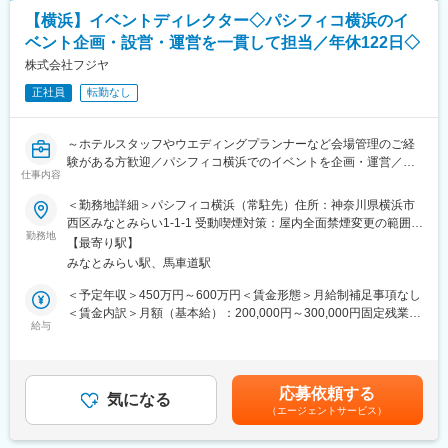
【横浜】イベントディレクター◇パシフィコ横浜のイ
ベント企画・設営・運営を一貫して担当／年休122日◇
株式会社フジヤ
正社員
転勤なし
～ホテルスタッフやウエディングプランナーなど会場管理のご経
験がある方歓迎／パシフィコ横浜でのイベントを企画・運営／創
仕事内容
業95年以上の安定企業／完全週休二日制・残業月平均20時間程度
／福利厚生充実◎～
＜勤務地詳細＞パシフィコ横浜（常駐先）住所：神奈川県横浜市
西区みなとみらい1-1-1 受動喫煙対策：屋内全面禁煙変更の範囲：
■業務内容
勤務地
会社の定める事業所
【最寄り駅】
パシフィコ横浜に常駐し、顧客との打ち合わせ～当日の運営まで
みなとみらい駅、馬車道駅
一貫して行っていただきます。当会場で行われる展示会やイベン
ト、学会など、様々な案件に携わることが出来ます。
＜予定年収＞450万円～600万円＜賃金形態＞月給制補足事項なし
パシフィコ横浜がクライアントとなり案件の依頼は継続的にござ
＜賃金内訳＞月額（基本給）：200,000円～300,000円固定残業手
います。
給与
当/月：50,000円～600,000円（固定残業時間30時間0分/月）超過
した時間外労働の残業手当は追加支給＜月給＞250,000円～
■具体的には
900,000円（一律手当を含む）＜昇給有無＞有＜残業手当＞有＜
・イベント実施企業との打ち合わせ
給与補足＞■賞与：年2回（夏、冬）※業績連動／昨年実績4か月賃
応募依頼する
→どの会場を使用するか、当日の部品などの確認
気になる
金はあくまでも目安の金額であり、選考を通じて上下する可能性
（エージェントサービス）
・社内打ち合わせ（デザイン部・制作営業他）
があります。月給(月額)は固定手当を含めた表記です。
・備品等や協力会社への工事の発注・指示出し