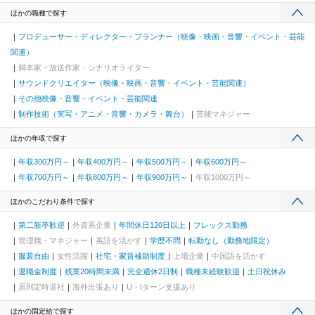
ほかの職種で探す
プロデューサー・ディレクター・プランナー（映像・映画・音響・イベント・芸能
関連）
脚本家・放送作家・シナリオライター
サウンドクリエイター（映像・映画・音響・イベント・芸能関連）
その他映像・音響・イベント・芸能関連
制作技術（実写・アニメ・音響・カメラ・舞台）
芸能マネジャー
ほかの年収で探す
年収300万円～
年収400万円～
年収500万円～
年収600万円～
年収700万円～
年収800万円～
年収900万円～
年収1000万円～
ほかのこだわり条件で探す
第二新卒歓迎
外資系企業
年間休日120日以上
フレックス勤務
管理職・マネジャー
英語を活かす
学歴不問
転勤なし（勤務地限定）
服装自由
女性活躍
社宅・家賃補助制度
上場企業
中国語を活かす
退職金制度
残業20時間未満
完全週休2日制
職種未経験歓迎
土日祝休み
原則定時退社
海外出張あり
U・Iターン支援あり
ほかの固定給で探す