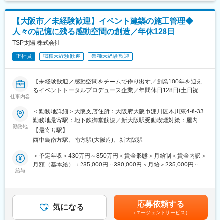
得いただいております。春秋が？忙期となりますが、？忙期でも
になっていただきたいと考えています。
月1～2日程度です。
・パシフィコ横浜での常駐での勤務となります。
【大阪市／未経験歓迎】イベント建築の施工管理◆
■業務内容：
人々の記憶に残る感動空間の創造／年休128日
◇プロジェクト進行サポート
■当社の強み
・案件情報の収集・整理・共有（NotionやGoogle Workspace）
TSP太陽 株式会社
・ディスプレイ領域において圧倒的なブランド力と実績があり全
・各種見積書／出庫伝票／積算資料の作成・管理
国に15拠点、300社の協力会社、海外にもグループ企業を有して
正社員
職種未経験歓迎
業種未経験歓迎
・スケジュール・工程管理表の作成補助
おり、圧倒的ネットワークとエリア間とをシームレスに繋ぐ体制
◇積算・見積・管理業務
構築が他社との優位性です。
・使用部材や人員に基づく積算作業
【未経験歓迎／感動空間をチームで作り出す／創業100年を迎え
・外注協力会社からの見積取得／金額調整サポート
変更の範囲：会社の定める業務
るイベントトータルプロデュース企業／年間休日128日(土日祝休)
・原価管理・売上管理表の更新支援
仕事内容
／手に職つけて働く】
◇現場準備・庶務関連業務
＜勤務地詳細＞大阪支店住所：大阪府大阪市淀川区木川東4-8-33
・プロジェクト資料の出力・整理・配送
■業務内容：
勤務地最寄駅：地下鉄御堂筋線／新大阪駅受動喫煙対策：屋内喫
・安全書類の取りまとめ、工程資料の整理
幅広いイベントの施工監理をお任せいたします。人々の記憶に残
勤務地
煙可能場所あり変更の範囲：会社の定める事業所
・協力会社とのやり取り支援、請求関連の情報確認
【最寄り駅】
る感動空間の創造をチームで推進いただきます。
◇その他事務業務
西中島南方駅、南方駅(大阪府)、新大阪駅
まずは案件対応による業務量の拡大とそれに応じてスキルアップ
・営業事務・来客・社内文書作成などの庶務業務
していただくことを目指していただき、中?期的には、次世代のリ
＜予定年収＞430万円～850万円＜賃金形態＞月給制＜賃金内訳＞
・業務効率化やバックオフィス体制整備の提案
ーダーとして、マネジメントを行っていただきたいと考えていま
月額（基本給）：235,000円～380,000円＜月給＞235,000円～
す。
給与
380,000円＜昇給有無＞有＜残業手当＞有＜給与補足＞※上限に住
■ポジションの魅力：
宅・家族手当上限値含む※スキルや経験などを考慮して給与は決定
・セールス／PMと現場を支える“縁の下のプロ”としてのキャリア
■業務詳細：
いたします。賃金はあくまでも目安の金額であり、選考を通じて
・事務や管理業務に留まらず、積算・見積・プロジェクト支援へ
・調査内容と図面を照らし合わせ、微調整が必要な箇所を洗い出
上下する可能性があります。月給(月額)は固定手当を含めた表記で
スキル拡張できる
応募依頼する
し。
気になる
す。
・裁量と柔軟性のある環境で、自ら業務を組み立てていける
（エージェントサービス）
・テントや建物、仮設トイレ等の施工手順、工程表の作成。
・エンタメ業界の第一線を支える「現場の要」になれる