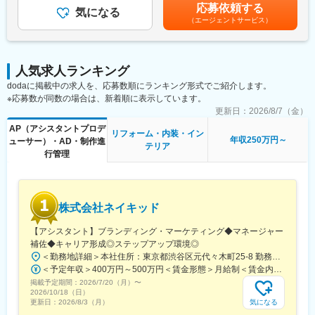
変動します賃金はあくまでも目安の金額であり、選考を通じて上
作・運営をはじめ、社内に空間デザイン部やキャスティング、SP
応募依頼する
・この時代に順応していくために、クリエイティブ産業ではWEB
気になる
下する可能性があります。月給(月額)は固定手当を含めた表記で
ツールの企画制作部などを揃え、ワンストップサービスのイベン
（エージェントサービス）
上でも変革を求められています。
す。
ト総合プロデュースを手掛けております。デジタルとリアルを掛
・当社はこうした時代の変革に対応し「映像」というものを主軸
け合わせ、話題を生み出す“体験”を共に創り出しましょう！
に事業展開を行っていく予定です。
・時代が変わっても人間の求めるもの、感動するものに大きな変
変更の範囲：会社の定める業務
人気求人ランキング
化はありません。そうした「変わらない価値観」を、「変わる技
dodaに掲載中の求人を、応募数順にランキング形式でご紹介します。
術・クリエイティビティ」の力で表現していく。当社の求める人
※応募数が同数の場合は、新着順に表示しています。
物は変化を楽しめる人物です。
更新日：
2026/8/7（金）
■仕事内容
AP（アシスタントプロデ
リフォーム・内装・イン
〇詳細なお仕事
年収250万円～
ューサー）・AD・制作進
テリア
・クライアント（企業・行政など）の課題や要望のヒアリング
行管理
・展示会・イベント・広告物など最適な手法の企画提案、見積作
成
・協力会社（レンタル業者、電気工事会社など）への発注・進行
管理
株式会社ネイキッド
・展示会ブースやサイン等のディスプレイ設計、グラフィック制
作補助
【アシスタント】ブランディング・マーケティング◆マネージャー
・イベント当日の現場監理、撤去、精算業務までの一連のディレ
補佐◆キャリア形成◎ステップアップ環境◎
クション
＜勤務地詳細＞本社住所：東京都渋谷区元代々木町25-8 勤務地最寄駅：東京メトロ千代田線／代々木上原駅受動喫煙対策：屋内全面禁煙変更の範囲：会社の定める事業所
＜予定年収＞400万円～500万円＜賃金形態＞月給制＜賃金内訳＞月額（基本給）：219,900円～278,500円固定残業手当/月：65,800円～78,500円（固定残業時間30時間0分/月）超過した時間外労働の残業手当は追加支給＜月給＞285,700円～357,000円（一律手当を含む）＜昇給有無＞有＜残業手当＞有＜給与補足＞※経験やスキルを考慮して決定します。■昇給：2回／年■賞与：2回／年（業績による）賃金はあくまでも目安の金額であり、選考を通じて上下する可能性があります。月給(月額)は固定手当を含めた表記です。
■プロモーションの内容
掲載予定期間：
2026/7/20（月）
〜
・ディスプレイの企画、設計、施工（展示会・ショーウィンド
2026/10/18（日）
ウ・音響など）
気になる
更新日：
2026/8/3（月）
・イベントの企画、制作、運営（展示会・見本市・学会・総会）