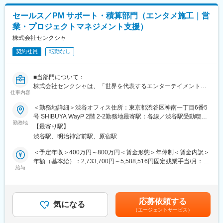
・会場準備／当日の進行
※主な業務は備品管理、現場管理となります
セールス／PM サポート・積算部門（エンタメ施工｜営
※展示会やイベント、学会や企業説明会など実施されるイベントは
業・プロジェクトマネジメント支援）
様々です。様々な顧客と関わるながらご自身のスキルや経験を伸
ばしていくことが可能です
株式会社センクシャ
契約社員
転勤なし
■組織体制
社員5名(60代3名・50代1名・20代1名／男性)＋派遣社員1名(女
性)
■当部門について：
株式会社センクシャは、「世界を代表するエンターテイメント創
■魅力
仕事内容
造企業」をビジョンに掲げ、ライブ・フェス・イベントの空間を
＼チームでイベントを創り上げる／
ゼロから創造・設計・構築・運営する集団です。
＜勤務地詳細＞渋谷オフィス住所：東京都渋谷区神南一丁目6番5
社内外問わず多くの人と協力して一つのイベントを成功まで導き
本ポジションは、セールス／PMチームの実務・積算・事務全般を
号 SHIBUYA WayP 2階 2-2勤務地最寄駅：各線／渋谷駅受動喫煙
ます。当社は1社のお客様に対してチームで担当し、専門性高くお
支える縁の下の力持ちとして、現場運営の品質とスピードを支援
勤務地
対策：敷地内全面禁煙変更の範囲：会社の定める事業所
客様に深く入り込んだ価値提供を行う事も特徴です。
【最寄り駅】
する存在です。
＼新しいスキルを身につける／
渋谷駅、明治神宮前駅、原宿駅
急成長する組織の中で、プロジェクトマネージャーと二人三脚で
これまでイベント当日の運営がメインであった職種の方の場合、
動き、よりよい現場づくりを“仕組みと支援”で実現する重要なポジ
＜予定年収＞400万円～800万円＜賃金形態＞年俸制＜賃金内訳＞
当ポジションは「予算管理」「チームマネジメント」など、より
ションです。
年額（基本給）：2,733,700円～5,588,516円固定残業手当/月：
上流工程に携わることが出来ます。また様々な業界・企業が顧客
給与
105,525円～200,957円（固定残業時間60時間0分/月）超過した時
となるために持つため、業界知識やビジネスマナーの幅も広げて
■当社のセールス／PMサポートとは：
間外労働の残業手当は追加支給＜月額＞333,333円～666,666円
いくことが可能です。
照明・音響・映像・演出・舞台監督など多様なセクションが関わ
（12分割）（一律手当を含む）＜昇給有無＞有＜残業手当＞有賃
るエンタメ空間において、セールス／PMが統括するプロジェクト
金はあくまでも目安の金額であり、選考を通じて上下する可能性
■働き方
応募依頼する
は、極めて多岐にわたります。
気になる
があります。月給(月額)は固定手当を含めた表記です。
・年間休日122日(土日祝休)・残業時間は月平均20時間程度です。
（エージェントサービス）
あなたには、見積や積算、図面や資料の整理、現場管理支援、社
※休日に勤務が発生する場合もあり、その際は平日に振替休日を取
内外の調整などを担う“参謀”として、チームの推進力を高める存在