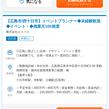
応募依頼する
・VectorworksやTwinmotionを用いたパース制作・動画提案資料作
気になる
談：・年俸制・査定、給与改定年1回（4月）・年収額を14カ月で
《受注先》官公庁、電通、博報堂、ADK、大広、ソニーミュージ
（エージェントサービス）
成
割り、賞与月（6月・12月）に各1か月分を支給詳細については前
ック、ミッドタウン、テレビ朝日 等
・社内のイベント制作チームやプランニングチームと協働
職のご経験・給与水準を考慮のうえ決定いたします。賃金はあく
・クライアントとの打ち合わせ、要件整理、デザイン提案
までも目安の金額であり、選考を通じて上下する可能性がありま
■強み
・協力会社との調整や進行管理
す。月給(月額)は固定手当を含めた表記です。
イベント企画・会場制作・運営・進行・当日の運営(警備等)まで一
【広島市/西十日市】イベントプランナー◆未経験歓迎
・実施段階での現場ディレクション（必要に応じて）
貫して自社で完結できるため素早い対応が可能です。また安全面
◆イベント・◆残業月10h程度
でのクオリティも担保することができ、安全なイベント運営を可
■当社実績
株式会社エイパス
能にしております。
https://zenplus.co.jp/
業界内では最後の砦と言われ、当社にできないイベントはどこの
正社員
転勤なし
・Mercedes-Benz Japan Mobility Show
会社にもできないといわれるほど信頼を得ております。
・ハイキュー!! FAN PARK 他多数
変更の範囲：会社の定める業務
◎広島に根ざした企画・デザイン・イベント運営
■ポジションの魅力
◎未経験でも、企画～現場まで一貫対応に挑戦！
◎大規模イベントから小規模ポップアップまで幅広い案件に携わ
仕事内容
◎なんでも「挑戦してみたい！」というチャレンジ精神あふれる
れる
方を募集しています！
＜勤務地詳細＞本社住所：広島県広島市中区西十日市町3-30 受動
◎企画～実施まで一気通貫で関わるため、デザインが実際に「空
喫煙対策：屋内全面禁煙変更の範囲：無
間」として形になるやりがい
■この求人について
勤務地
◎Twinmotionを用いた動画提案など、最新の表現技術を習得可能
【最寄り駅】
〇一言でいうと…
◎入社後は先輩社員が案件を並走しながら指導し、ステップを踏
十日市町駅、寺町駅、土橋駅(広島県)
・未経験からクリエイティブディレクターへ。幅広いスキルを身
んでスキルアップできる
につけられる仕事内容になっています。
＜予定年収＞300万円～800万円＜賃金形態＞月給制＜賃金内訳＞
◎リモート可
月額（基本給）：235,000円～500,000円＜月給＞235,000円～
■当社の今後について
給与
500,000円＜昇給有無＞有＜残業手当＞有＜給与補足＞※能力・経
■当社について：
〇WEB3.0時代に対応した事業を。
験・前職年収を勘案し要相談昇給：あり賞与：4か月分（昨年度実
東証グロース上場、SNSマーケティングのリーディングカンパニ
・あらゆる情報、データ管理が分散していることを示す
績/夏期1.5か月＋冬期1.5か月分＋業績賞与1か月分）※業績により
ーであるトレンダーズのグループ企業です。イベントの企画・制
「WEB3.0」というこの時代