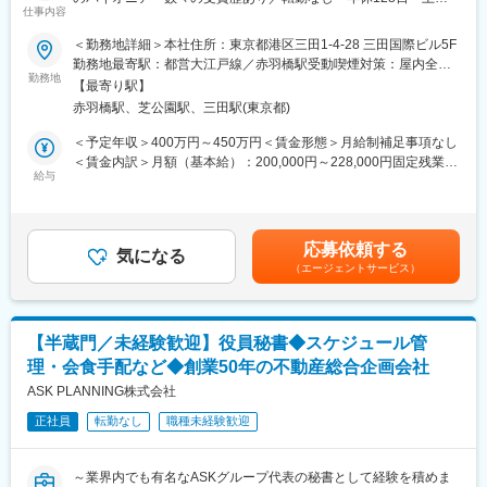
仕事内容
祝休み・残業20H程と就労環境◎～
＜勤務地詳細＞本社住所：東京都港区三田1-4-28 三田国際ビル5F
■業務内容
勤務地最寄駅：都営大江戸線／赤羽橋駅受動喫煙対策：屋内全面
同社の社長秘書として書類作成や調整対応以外にも幅広く業務を
勤務地
禁煙
【最寄り駅】
担当いただきます。
赤羽橋駅、芝公園駅、三田駅(東京都)
■業務詳細
＜予定年収＞400万円～450万円＜賃金形態＞月給制補足事項なし
・社長のスケジュール管理
＜賃金内訳＞月額（基本給）：200,000円～228,000円固定残業手
・アポイント調整
給与
当/月：48,000円～53,000円（固定残業時間30時間0分/月）超過し
・文書作成（お礼状・挨拶状）
た時間外労働の残業手当は追加支給＜月給＞248,000円～281,000
・電話、来客対応（お茶出しあり）
円（一律手当を含む）＜昇給有無＞有＜残業手当＞有＜給与補足
・広報（ホームページ管理・修正など）
＞■昇給：年1回■賞与：年2回賃金はあくまでも目安の金額であ
応募依頼する
・取引先データベース管理
気になる
り、選考を通じて上下する可能性があります。月給(月額)は固定手
（エージェントサービス）
・営業サポート
当を含めた表記です。
・総務補助（庶務）
【半蔵門／未経験歓迎】役員秘書◆スケジュール管
■働き方：
理・会食手配など◆創業50年の不動産総合企画会社
・土日祝休み、年間休日128日
・残業月平均20時間
ASK PLANNING株式会社
・水曜日はノー残業デー
正社員
転勤なし
職種未経験歓迎
休みと仕事のメリハリを付け、一番良い状態で業務に臨んで欲し
いという想いで休日・休暇制度を充実させております。
～業界内でも有名なASKグループ代表の秘書として経験を積めま