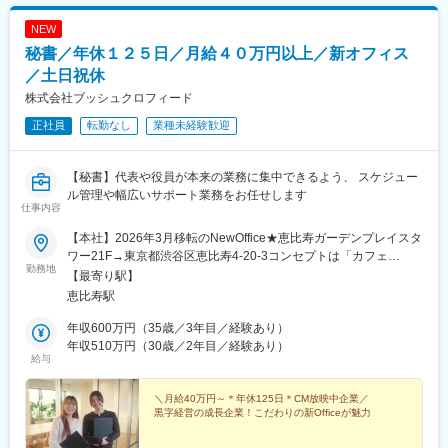
NEW
秘書／年休１２５日／月給４０万円以上／新オフィス
／土日祝休
株式会社ブッシュクロフィード
正社員
転勤なし
業種未経験歓迎
【秘書】代表や役員が本来の業務に集中できるよう、 スケジュー
ル管理や幅広いサポート業務をお任せします
仕事内容
【本社】2026年3月移転のNewOffice★恵比寿ガーデンプレイスタ
ワー21F→東京都渋谷区恵比寿4-20-3コンセプトは「カフェ
勤務地
風」。キレイで清潔感のあるオフィス環境で、居心地の良さはバ
【最寄り駅】
ツグン！夜はバーカウンターとして利用する社員もいたり、窓際
恵比寿駅
のソファ席ではPC業務や、読書をするもよし◎こだわりたっぷり
のオフィスは、是非ご来社いただいて体感してください！≪
年収600万円（35歳／3年目／経験あり）
ACCESS ≫JR山手線「恵比寿駅」東口徒歩5分東京メトロ日比
年収510万円（30歳／2年目／経験あり）
給与
谷線「恵比寿駅」1番出口徒歩7分
＼月給40万円～＊年休125日＊CM放映中企業／
黒字経営の成長企業！こだわりの新Officeが魅力