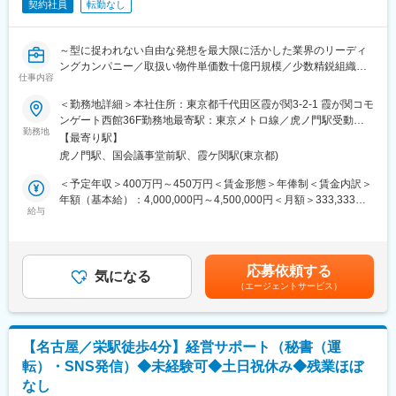
契約社員
転勤なし
安全運転はもちろん、スケジュールを把握した上での移動や交通
状況判断、役員をは
じめとした各関係者と接する際の節度ある誠実で丁寧な言葉遣
～型に捉われない自由な発想を最大限に活かした業界のリーディ
い・立ち居振る舞い・
ングカンパニー／取扱い物件単価数十億円規模／少数精鋭組織で
マナー等が重要となり、身に付く環境です。
仕事内容
圧倒的成長を図る～
（1日3～4件が目安）
＜勤務地詳細＞本社住所：東京都千代田区霞が関3-2-1 霞が関コモ
■業務概要
ンゲート西館36F勤務地最寄駅：東京メトロ線／虎ノ門駅受動喫
■魅力：
社長室にて、役員秘書として以下の業務をお任せします。
勤務地
煙対策：屋内喫煙可能場所あり変更の範囲：会社の定める事業所
経営について間近で見ながら、自分の成長に繋がる仕事をしてい
【最寄り駅】
・社内外のスケジュール調整および管理
ただけます。
虎ノ門駅、国会議事堂前駅、霞ケ関駅(東京都)
・資料作成補助
・副社長のアポイントの社内システムへの登録・管理
＜予定年収＞400万円～450万円＜賃金形態＞年俸制＜賃金内訳＞
■働き方
・社用車の手配および調整
年額（基本給）：4,000,000円～4,500,000円＜月額＞333,333円
社長に一番近いポジションで支える役割のため、固定残業の50時
・各種調整業務
給与
～375,000円（12分割）＜昇給有無＞有＜残業手当＞有＜給与補
間近く勤務する可能性はありますが、遅い時間から始業する日や
・副社長の社内スケジュールシステムの整合性確認
足＞※経験スキル、現職給与にて勘案(年俸制12分割、残業代支給
早くあがる日がありフレキシブルな働き方ができます。
・出張手配（交通機関・宿泊先の予約等）
対象の場合は実費支給）賃金はあくまでも目安の金額であり、選
・名刺管理および関係者情報の整理・更新
考を通じて上下する可能性があります。月給(月額)は固定手当を含
■社風：
応募依頼する
・季節挨拶の手配
気になる
めた表記です。
ゼネラリスト志向を掲げる当社では、社員一人一人に幅広い役割
（エージェントサービス）
・来客対応、会議準備
が求められます。自
・各種庶務業務および指示事項への対応
身の担当領域のみに限定することなく、様々なことに興味・関
心・好奇心を持ち、成
■配属部署
長に繋がる仕事がしたい方におすすめです。
【名古屋／栄駅徒歩4分】経営サポート（秘書（運
社長室 2名所属
また、
転）・SNS発信）◆未経験可◆土日祝休み◆残業ほぼ
なし
■募集背景
■配属先情報：