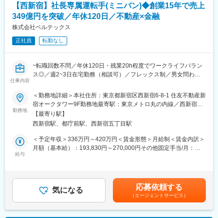
【西新宿】社長専属運転手(ミニバン)◆創業15年で売上
・会食やゴルフの予約手配(会食への参加の必要はございません。)
・出張手配、経費精算
349億円を突破／年休120日／不動産×金融
・来客対応、会議室予約
株式会社ベルテックス
・案内状やお礼状作成
正社員
転勤なし
＜入社後＞
前任者から引き継ぎ、予約管理やスケジュール調整からスター
~転職回数不問／年休120日・残業20h程度でワークライフバラン
ト。内勤中心で社長同行は基本ありません。接客経験を活かしな
ス◎／週2~3日在宅勤務（相談可）／フレックス制／男女問わず
がら業務に慣れていただきます。
仕事内容
活躍できる基盤~
＜キャリア＞
＜勤務地詳細＞本社住所：東京都新宿区西新宿6-8-1 住友不動産新
■お任せする業務
秘書を軸に、総務や営業事務等へ関わることも可能です。
宿オークタワー9F勤務地最寄駅：東京メトロ丸の内線／西新宿駅
社長専属の運転手業務をメインに、運転手業務がない日について
勤務地
受動喫煙対策：屋内全面禁煙変更の範囲：会社の定める事業所
【最寄り駅】
は社長の経費対応等の事務業の他、取締役の事務業務サポートも
■業務の特徴
（リモートワーク含む）
西新宿駅、都庁前駅、西新宿五丁目駅
お任せいたします。
社長は新しい取り組みに積極的なタイプで、予定変更も発生しま
す。状況を見て先回りする力や臨機応変な対応力が重要で、接客
＜予定年収＞336万円～420万円＜賃金形態＞月給制＜賃金内訳＞
・運転手業務（遠方への運転有、車タイプ：ミニバン）
で培った気配りや判断力が評価されます。
月額（基本給）：193,830円～270,000円その他固定手当/月：
・社長経費精算対応
給与
5,000円固定残業手当/月：51,170円～71,170円（固定残業時間35
・社長スケジュール調整
■組織
時間0分/月）超過した時間外労働の残業手当は追加支給＜月給＞
・取締役のスケジュール調整
従業員約70名、平均30代後半。管理本部配属予定で、オープンな
250,000円～346,170円（一律手当を含む）＜昇給有無＞有＜残業
※運転手業務以外の業務については既存社員から引継ぎを行わせて
環境のため相談しやすい体制です。
手当＞有＜給与補足＞※予定年収はあくまでも目安の金額であり、
応募依頼する
いただく予定です。
気になる
経験・能力・年齢・前職給与などを考慮し、同社規定により決定
（エージェントサービス）
■働き方
します。※■賞与：年2回（7月・12月 ※業績と個人評価による）賃
■当ポジションの魅力
・年間休日126日／土日祝休み
金はあくまでも目安の金額であり、選考を通じて上下する可能性
・年休120日、残業20h程度、フレックスタイム制、フリーアドレ
・残業月5時間以下（基本定時退社）