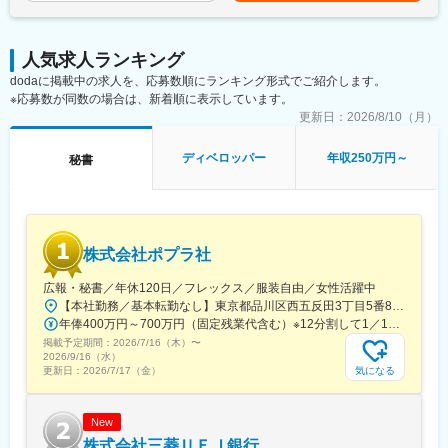
2名（20代～30代女性）
社長秘書職には先輩社員がいるため、その方に教わりながら安心
して業務を覚えていただくことができます。
人気求人ランキング
dodaに掲載中の求人を、応募数順にランキング形式でご紹介します。
■就業環境：
※応募数が同数の場合は、新着順に表示しています。
残業はほとんどなく、働きやすい職場です。
産休育休の実績もあり、現在も1名の社員が取得中です。
更新日：
2026/8/10（月）
基本的に外出や会食、出張同行は発生せず、事務所で就業いただ
きます。
ディベロッパー
年収250万円～
秘書
■当社の事業について：
当社は、現在も年に1～2棟のペースで新規ビルを取得し拡大を続
けています。
強みである飲食系のビルに留まらず、近年はオフィスビルを増や
株式会社ポプラ社
しています。
広報・秘書／年休120日／フレックス／服装自由／女性活躍中
■当社の特徴：
【本社勤務／基本転勤なし】東京都品川区西五反田3丁目5番8号 JR目黒MARCビル12階（都営浅草線・JR山手線「五反田駅」より徒歩10分）
約70年という長い歴史を持つ当社は、札幌市内での賃貸ビル数は
年俸400万円～700万円（固定残業代含む）※12分割して1／12を月々支給※固定残業代は、時間外労働の有無に関わらず15時間分を、月3万円～5万1000円支給（基本給と等級に基づいて算出） 上記を超える法定時間外労働分は追加で支給
トップクラスを誇っております。
掲載予定期間：
2026/7/16（木）
〜
ご入居いただく各オーナー様が良い環境で営業できるよう、豊富
2026/9/16（水）
な経験と実績から「独自のバックアップシステム」を充実させ、
気になる
更新日：
2026/7/17（金）
お客様には専属の担当者が最後まで責任を持って対応しておりま
す。最近では数棟のペースで物件取得を続けております。
この先も札幌市を中心に事業展開を行い、札幌の街づくりに大き
New
な役割を果たす企業として力を尽くしていきます。
株式会社三菱ＵＦＪ銀行