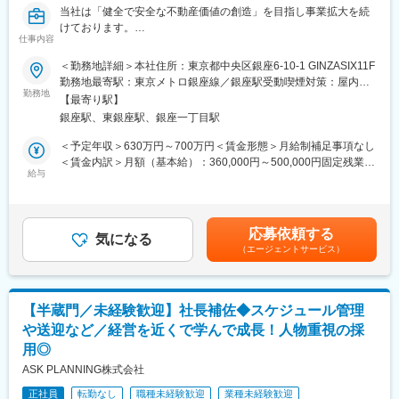
割が求められます。自身の担当領域のみに限定することなく、
当社は「健全で安全な不動産価値の創造」を目指し事業拡大を続
様々なことに興味・関心・好奇心を持ち、成長に繋がる仕事がし
けております。
たい方におすすめです。
仕事内容
その中で、代表専属のドライバーを新たに募集いたします。役員
ドライバー経験者、ハイヤーやタクシーなど、お客様を乗せての
＜勤務地詳細＞本社住所：東京都中央区銀座6-10-1 GINZASIX11F
■配属先情報：
実務経験者の方は大歓迎です。
勤務地最寄駅：東京メトロ銀座線／銀座駅受動喫煙対策：屋内全
秘書課は現在2名が在籍しております。
勤務地
面禁煙変更の範囲：会社の定める事業所
【最寄り駅】
■業務概要：
■企業について：
銀座駅、東銀座駅、銀座一丁目駅
代表専属のドライバーとして、当社代表および役員の送迎業務を
日本オリベッティ社出身の創業者が1974年に設立しました。店舗
担当していただきます。
＜予定年収＞630万円～700万円＜賃金形態＞月給制補足事項なし
の内装事業からスタートし、その後商業施設全体の計画および建
安全かつ快適に目的地へお送りすることが主な業務です。加え
＜賃金内訳＞月額（基本給）：360,000円～500,000円固定残業手
築事業、開発型の不動産事業、不動産金融事業を展開してきまし
て、社用車の管理や秘書業務のサポートもお願いすることがあり
給与
当/月：90,000円～100,000円（固定残業時間40時間0分/月）超過
た。近年は海外でも様々な事業開発や産業融合を図るまでに事業
ます。お客様に安心して利用していただけるプロフェッショナル
した時間外労働の残業手当は追加支給＜月給＞450,000円～
領域は進化しています。
な運転技術を活かしてください。
600,000円（一律手当を含む）＜昇給有無＞有＜残業手当＞有＜
日本で初めてファッションビルの概念を生み出し業態開発を手掛
給与補足＞※予定年収は賞与考慮の上記載しています。■昇給：年
ける等,業界の先駆的存在。「無を有にする」を理念に発展してお
応募依頼する
■主な業務内容：
気になる
2回（6月・12月）■賞与：年2回賃金はあくまでも目安の金額であ
ります。
（エージェントサービス）
・代表および役員の送迎業務
り、選考を通じて上下する可能性があります。月給(月額)は固定手
【実績】天王洲アイル、銀座シャネル、大江戸温泉物語、北九州
・社用車の管理（掃除や点検等）
当を含めた表記です。
市小倉駅前そごう百貨店跡地の再生、青森県浜田地区の地域再生
・代表のゴルフや出張時の送迎（月1回程度）
など。
・秘書業務のサポート（庶務等）
【半蔵門／未経験歓迎】社長補佐◆スケジュール管理
変更の範囲：会社の定める業務
や送迎など／経営を近くで学んで成長！人物重視の採
■運転について：
用◎
・運転する車：アルファード
・実運転時間：1日あたり、長くても3時間から4時間程度の運転
ASK PLANNING株式会社
時間。日によりますが、走行距離は50キロ前後の想定です。
正社員
転勤なし
職種未経験歓迎
業種未経験歓迎
・基本は都内の送迎となりますが、月に数回、千葉・茨城・栃木