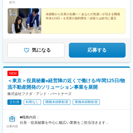
給与
未経験から社長の右腕へ！あなたの気遣いが活きる職場
年休123日～＆充実の福利厚生！頑張りは給与に還元
気になる
応募する
NEW
＜東京＞役員秘書※経営陣の近くで働ける/年間125日/物
流不動産開発のソリューション事業を展開
株式会社フクダ・アンド・パートナーズ
正社員
転勤なし
職種未経験歓迎
業種未経験歓迎
■職務内容：
社長・役員秘書を中心に幅広い業務をご担当頂きます
仕事内容
＜具体的には＞