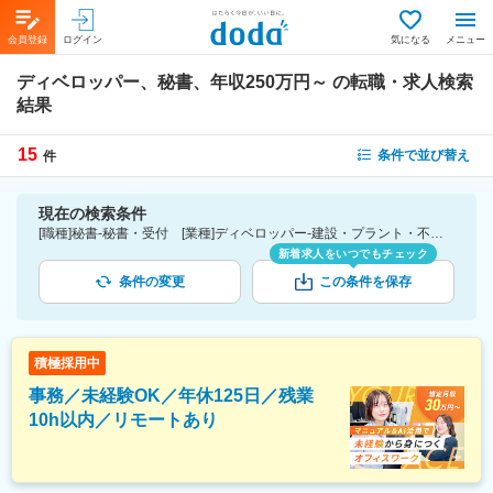
会員登録
ログイン
気になる
メニュー
ディベロッパー、秘書、年収250万円～
の転職・求人検索
結果
15
条件で並び替え
件
現在の検索条件
[職種]秘書-秘書・受付 [業種]ディベロッパー-建設・プラント・不動産業界 [年収]250万円～
新着求人をいつでもチェック
条件の変更
この条件を保存
積極採用中
事務／未経験OK／年休125日／残業
10h以内／リモートあり