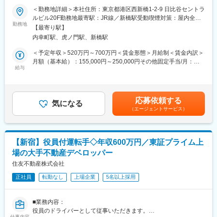
■業務概要：
＜勤務地詳細＞本社住所：東京都港区西新橋1-2-9 日比谷セントラ
■当社の魅力：
役員の送迎運転手として、目的地までの送迎を行うドライバー業
ルビル20F勤務地最寄駅：JR線／新橋駅受動喫煙対策：屋内全面
◇創業以来連続増収増益
務をお任せします。
勤務地
禁煙変更の範囲：会社の定める事業所
当社は創業から20年間で165倍の売上、約624万坪（東京ドーム約
【最寄り駅】
【職務内容】
440個分）の物流施設実績を出す会社に成長してきました。ま
内幸町駅、虎ノ門駅、新橋駅
・役員専用車の運転
た、直近の5年間では2倍の規模に成長しています。創業から20年
・車両管理（車検、メンテナンス、洗車など）
＜予定年収＞520万円～700万円＜賃金形態＞月給制＜賃金内訳＞
生存している企業は0.3%の確率で、15年連続黒字成長を続けてい
・オフィス間の送迎（都内中心）
月額（基本給）：155,000円～250,000円その他固定手当/月：
る企業は0.01%の確率です。
・出張時の車両運転と空港送迎
給与
98,000円固定残業手当/月：80,000円～85,000円（固定残業時間
・会食、地鎮祭、イベント、ゴルフ接待時の送迎
45時間0分/月）超過した時間外労働の残業手当は追加支給＜月給
変更の範囲：会社の定める業務
＞333,000円～433,000円（一律手当を含む）＜昇給有無＞有＜残
☆接待の予定により、土日の出勤や勤務時間の変動が生じます。
業手当＞有＜給与補足＞※経験・スキル・前職を考慮します。（一
応募依頼する
空き時間に社長秘書業務（スケジュール管理や書類管理など）も
気になる
律手当含む）※給与詳細は経験、能力を考慮の上決定します。◆賞
（エージェントサービス）
一部お任せする可能性がございます。
与：年2回（6月・12月）／決算賞与：年1回（2月）＊業績による
☆役員の送迎運転手は計2名でご担当いただきます。出勤日や担当
賃金はあくまでも目安の金額であり、選考を通じて上下する可能
時間などは調整を行うためご安心ください。
性があります。月給(月額)は固定手当を含めた表記です。
【新宿】役員付運転手◇年収600万円／東証プライム上
■働き方：
場の大手不動産デベロッパー
・年間休日：125日
・残業時間：基本10時間未満
住友不動産株式会社
ご入社後は送迎運転手2名体制でシフトを組みながら業務を遂行い
正社員
転勤なし
上場企業
5名以上採用
ただくため、残業時間が抑えられています。
・所定労働：7.5時間
・完全週休二日制
■業務内容：
・年2回の長期連休あり
役員のドライバーとして従事いただきます。
・家族手当など各種手当あり
仕事内容