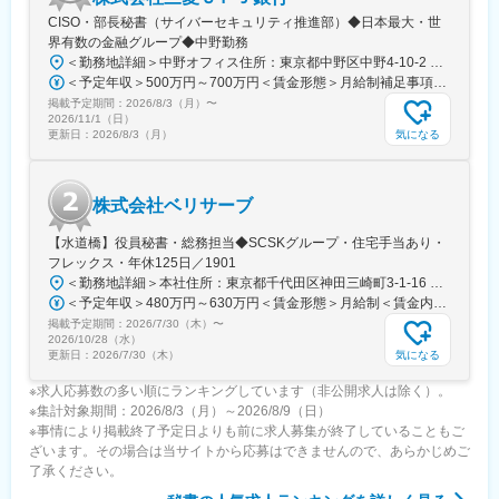
CISO・部長秘書（サイバーセキュリティ推進部）◆日本最大・世
界有数の金融グループ◆中野勤務
＜勤務地詳細＞中野オフィス住所：東京都中野区中野4‐10‐2 中野セントラルパークサウス勤務地最寄駅：東京メトロ東西線／中野駅受動喫煙対策：屋内全面禁煙変更の範囲：会社の定める事業所（リモートワーク含む）
＜予定年収＞500万円～700万円＜賃金形態＞月給制補足事項なし＜賃金内訳＞月額（基本給）：200,000円～255,000円＜月給＞200,000円～255,000円＜昇給有無＞有＜残業手当＞有＜給与補足＞※給与詳細は経験、前職の年収、同行基準テーブルを考慮の上決定します（同行規定による提示）。賃金はあくまでも目安の金額であり、選考を通じて上下する可能性があります。月給(月額)は固定手当を含めた表記です。
掲載予定期間：
2026/8/3（月）
〜
2026/11/1（日）
気になる
更新日：
2026/8/3（月）
株式会社ベリサーブ
【水道橋】役員秘書・総務担当◆SCSKグループ・住宅手当あり・
フレックス・年休125日／1901
＜勤務地詳細＞本社住所：東京都千代田区神田三崎町3-1-16 神保町北東急ビル9F勤務地最寄駅：JR総武線／水道橋駅受動喫煙対策：屋内全面禁煙
＜予定年収＞480万円～630万円＜賃金形態＞月給制＜賃金内訳＞月額（基本給）：240,000円～297,000円＜月給＞240,000円～297,000円＜昇給有無＞有＜残業手当＞有＜給与補足＞■賞与：年2回 2025年度実績：5.9ヶ月■昇給：年1回賃金はあくまでも目安の金額であり、選考を通じて上下する可能性があります。月給(月額)は固定手当を含めた表記です。
掲載予定期間：
2026/7/30（木）
〜
2026/10/28（水）
気になる
更新日：
2026/7/30（木）
※求人応募数の多い順にランキングしています（非公開求人は除く）。
※集計対象期間：2026/8/3（月）～2026/8/9（日）
※事情により掲載終了予定日よりも前に求人募集が終了していることもご
ざいます。その場合は当サイトから応募はできませんので、あらかじめご
了承ください。