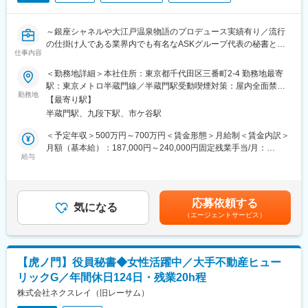
などへの長距離運転が発生する場合があります。
～銀座シャネルや大江戸温泉物語のプロデュース実績有り／流行
■当社について：
の仕掛け人である業界内でも有名なASKグループ代表の秘書とし
用地・一棟収益不動産の仕入～企画開発・販売・設計、更には資
仕事内容
て経験を積めます～
産形成に至るまで収益物件販売、富裕層向けコンサルティングに
関わる全ての事業を製販一体で行っております。設立12年目にし
＜勤務地詳細＞本社住所：東京都千代田区三番町2-4 勤務地最寄
■業務概要：
て売上高は200億円を突破。設立20周年となる2031年には、事業
駅：東京メトロ半蔵門線／半蔵門駅受動喫煙対策：屋内全面禁煙
創業経営者が常に最高のパフォーマンスを発揮できるよう、秘書
勤務地
用総合不動産日本一を目指しております。
変更の範囲：会社の定める事業所
【最寄り駅】
として様々な角度か
【健全で安全な不動産市場を形成する】
半蔵門駅、九段下駅、市ケ谷駅
らサポートします。
2011年4月に創業したファミリーコーポレーションは、「健全で
安全な不動産価値の創造」を目指し、これまで事業を拡大して参
＜予定年収＞500万円～700万円＜賃金形態＞月給制＜賃金内訳＞
■業務詳細：
りました。不動産は衣食住、つまり生活の三大要素の一つであ
月額（基本給）：187,000円～240,000円固定残業手当/月：
・役員のアシスタント業務をお任せする、経営に近いポジション
給与
り、「豊かさ」をはかる上で非常に大きなウェイトを占めるもの
73,000円～85,000円（固定残業時間50時間0分/月）超過した時間
です。
です。そのため、ひときわ安全性と健全性に注意を払い、そして
外労働の残業手当は追加支給＜月給＞260,000円～325,000円（一
【具体】
価値のある商品の提供に努めなければなりません。
律手当を含む）＜昇給有無＞無＜残業手当＞有＜給与補足＞※ご経
スケジュール管理、顧客対応（VIP来客対応・贈答関連対応・デー
不動産業界と聞くと不透明さを感じる方もいらっしゃるかと思い
験・スキルに応じて決定※上記想定年収は賞与（年1回）を含みま
応募依頼する
タ管理等）、出
気になる
ますが、今後は我々がリーディングカンパニーとなって、そうい
す賃金はあくまでも目安の金額であり、選考を通じて上下する可
（エージェントサービス）
張・会食・贈答品の手配等、業務は多岐にわたります。
ったイメージを、ひいては業界そのもののあり方を変えていきた
能性があります。月給(月額)は固定手当を含めた表記です。
創業者が関わるクライアントや案件は膨大ですので、状況に応じ
いー。そういった想いで、日々お客様に向き合っています。。
た的確な判断、主体
的で迅速な行動、高い完成度と正確性が求められ、様々な業務経
変更の範囲：無
【虎ノ門】役員秘書◆女性活躍中／大手不動産ヒュー
験を通じてスキル
リックG／年間休日124日・残業20h程
アップができるポジションです。
株式会社ネクスレイ（旧レーサム）
また、オーナーを乗せ安心/安全な送迎をお任せします。