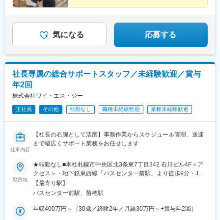
気になる
応募する
社長専属の総合サポートスタッフ／未経験歓迎／賞与
年2回
株式会社ワイ・エス・ジー
正社員
その他
転勤なし
職種未経験歓迎
業種未経験歓迎
【社長の右腕として活躍】事務作業からスケジュール管理、送迎
まで幅広くサポート業務をお任せします
仕事内容
★転勤なし■本社札幌市中央区北3条東7丁目342 石川ビル4F＜ア
クセス＞・地下鉄東西線「バスセンター前駅」より徒歩9分・JR
勤務地
千歳線「苗穂駅」より徒歩10分・北海道中央バス「北3条東7丁
【最寄り駅】
目」から徒歩1分
バスセンター前駅、苗穂駅
年収400万円～（30歳／経験2年／月給30万円～+賞与年2回）