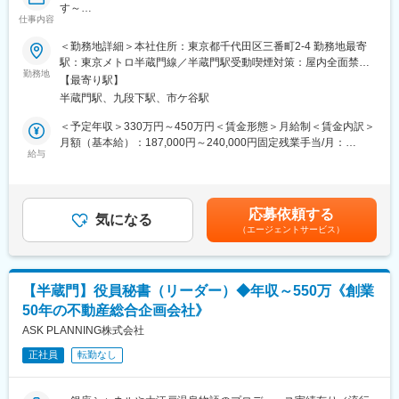
■働く環境：
す～
20～40代のスタッフが活躍中です。面倒見の良い先輩ばかりなの
仕事内容
で、分からないこと・困ったことがあればすぐに相談できる環境
創業以来、商業施設や再開発、不動産金融など多角的に事業を展
＜勤務地詳細＞本社住所：東京都千代田区三番町2-4 勤務地最寄
です！
開してきたASK PLANNING株式会社。代表・廣崎利洋が率いる当
駅：東京メトロ半蔵門線／半蔵門駅受動喫煙対策：屋内全面禁煙
グループは、銀座シャネルや天王洲アイル、大江戸温泉物語の開
勤務地
変更の範囲：会社の定める事業所
■同社の特徴：
【最寄り駅】
発・再生など、数々の注目案件を手がけてきました。
創業30年以上の歴史を持ち、まだデザイナーズマンションが日本
半蔵門駅、九段下駅、市ケ谷駅
に存在しなかった時代から、洗練された海外のデザインと日本の
そんな当社で今回は、代表直下のポジションである「秘書職」を
＜予定年収＞330万円～450万円＜賃金形態＞月給制＜賃金内訳＞
建築技術を融合し、世界へ発信できるデザインレべルへと引き上
募集します。未経験の方も歓迎です。
月額（基本給）：187,000円～240,000円固定残業手当/月：
げてきた実績があります。今までのアワード（グッドデザイン
給与
73,000円～85,000円（固定残業時間50時間0分/月）超過した時間
賞、日本建築学会賞など多数）に社会からの評価が実績として表
■業務内容
外労働の残業手当は追加支給＜月給＞260,000円～325,000円（一
れています。
代表が日々最大限のパフォーマンスを発揮できるよう、スケジュ
律手当を含む）＜昇給有無＞無＜残業手当＞有＜給与補足＞※ご経
ール管理・来客対応・出張や会食の手配・贈答品の準備など、幅
験・スキルに応じて決定※上記想定年収は賞与（年1回）を含みま
応募依頼する
広くサポートいただきます。日々変化する状況に応じて、臨機応
気になる
す賃金はあくまでも目安の金額であり、選考を通じて上下する可
（エージェントサービス）
変に対応する判断力や、相手の立場に立った丁寧な所作が求めら
能性があります。月給(月額)は固定手当を含めた表記です。
れます。
VIPのクライアントや大型案件に触れる機会も多く、仕事を通じて
【半蔵門】役員秘書（リーダー）◆年収～550万《創業
視座が高まり、経営的な視点も身につくポジションです。
50年の不動産総合企画会社》
■こんな方におすすめ
ASK PLANNING株式会社
誰かを支えることにやりがいを感じる方
正社員
転勤なし
物事を先回りして考え、気配りできる方
限定された業務だけでなく、幅広い経験を積みたい方
未経験からキャリアの可能性を広げたい方