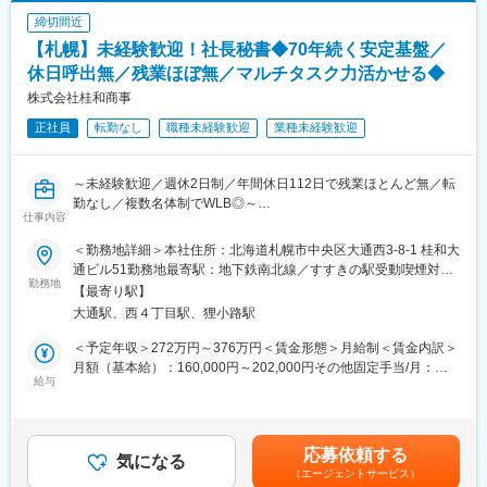
があります。月給(月額)は固定手当を含めた表記です。
ス制、在宅勤務などの制度を完備
・転勤なし／本町駅徒歩4分
締切間近
・オフィスカジュアル、ネイル可
【札幌】未経験歓迎！社長秘書◆70年続く安定基盤／
■同社の特徴
「価値ある不動産コンサル」として2010年12月に設立して以来、
休日呼出無／残業ほぼ無／マルチタスク力活かせる◆
＼この求人のポイント／
丁寧な提案営業と物件そのものに対してお客様にご評価いただ
（1）接客・販売経験を活かせる秘書業務
株式会社桂和商事
き、驚異的な成長と事業拡大を遂げております。売上の推移は
（2）年休126日×残業月5時間以下
正社員
転勤なし
職種未経験歓迎
業種未経験歓迎
2011年9億円～2015年57億円（4年間での成長率約600％）～
（3）創業1977年・4,000区画供給の安定企業
2019年 229億円超え。
また、同社では3か月毎に定量・定性評価を用いて人事評価を行っ
変更の範囲：会社の定める業務
～未経験歓迎／週休2日制／年間休日112日で残業ほとんど無／転
ています。数字はもちろん、結果までのプロセスも正当に評価さ
勤なし／複数名体制でWLB◎～
れる体制が整っています。
仕事内容
■業務内容
■人事評価制度のシステム化
＜勤務地詳細＞本社住所：北海道札幌市中央区大通西3-8-1 桂和大
社長秘書として、下記業務に従事していただきます。
当社では、6 か月ごとに各社員の目標や課題を設定し、定期的に
通ビル51勤務地最寄駅：地下鉄南北線／すすきの駅受動喫煙対
▼具体的には…
勤務地
進捗を確認しながら業務を進めています。評価基準はシステム化
策：敷地内全面禁煙
【最寄り駅】
・秘書業務…スケジュール管理、出張手配、アポイント・会食の
されており、評価者による判断の偏りを最小限に抑え、公正で納
大通駅、西４丁目駅、狸小路駅
調整、備品購入、電話・来客対応、その他庶務業務等
得感のある評価を実現しています。さらに、評価結果は人事委員
（出張手配の業務はありますが、同行はございません）
会により再確認され、公平性と透明性を確保しています
＜予定年収＞272万円～376万円＜賃金形態＞月給制＜賃金内訳＞
※秘書職は社長様とのやり取りだけにとどまらず、社内外へ頻繁に
月額（基本給）：160,000円～202,000円その他固定手当/月：
コミュニケーションをとる機会があるため、閉鎖的な空間で孤立
給与
変更の範囲：会社の定める業務
40,000円～78,000円＜月給＞200,000円～280,000円＜昇給有無
して仕事を行う、ということはございません。
＞有＜残業手当＞有＜給与補足＞※上記「その他固定手当」は「特
※秘書業務の経験は一切問いません。販売サービス職でのご経験で
別手当」にあたります。■昇給：年1回（9月）■賞与：年2回（4
も大歓迎です。
月、10月）■その他固定手当：諸手当（40,000～78,000円）賃金
応募依頼する
気になる
はあくまでも目安の金額であり、選考を通じて上下する可能性が
（エージェントサービス）
■組織構成
あります。月給(月額)は固定手当を含めた表記です。