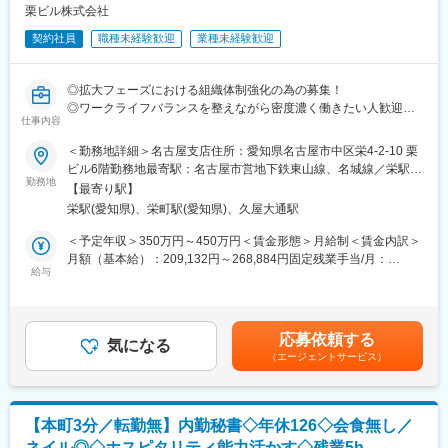
これまでの開発実績や業績が認められ、ヒューリックグループに
栗ビル株式会社
秘書課は現在2名が在籍しております。
入った当社は世の中からの注目も高まってきており、応戦の年と
契約社員
職種未経験歓迎
業種未経験歓迎
して経営における体制強化をしています。
■企業について：
これまで属人的なスキルとバランスにより進めていた業務を、よ
日本オリベッティ社出身の創業者が1974年に設立しました。店舗
り体系化組織化し強化することを目的に、将来の会社を担ってい
の内装事業からス
◎拡大フェーズにおける組織体制強化の為の募集！
ただけるメンバーを追加募集しています。
タートし、その後商業施設全体の計画および建築事業、開発型の
◎ワークライフバランスを整えながら密度濃く働きたい人歓迎で
会社が更なる拡大と成長を目指して次のステージへとギアを上げ
仕事内容
不動産事業、不動産
す！
ていくタイミングを楽しみ、一緒に自己成長を追い求めながら走
金融事業を展開してきました。近年は海外でも様々な事業開発や
り続けていただける仲間を求めております。
＜勤務地詳細＞名古屋支店住所：愛知県名古屋市中区栄4-2-10 栗
産業融合を図るまで
■採用背景：
ビル6階勤務地最寄駅：名古屋市営地下鉄東山線、名城線／栄駅受
に事業領域は進化しています。
当社は名古屋エリアを中心にマンションの建築・運営を行うディ
勤務地
■当社について
動喫煙対策：屋内全面禁煙変更の範囲：会社の定める事業所
【最寄り駅】
【実績】天王洲アイル、銀座シャネル、大江戸温泉物語、北九州
ベロッパーです。
当社は一見古く価値がないように見える不動産を取得し、自社独
栄駅(愛知県)、栄町駅(愛知県)、久屋大通駅
市小倉駅前そごう百
現在ディベロッパー業に加え、沖縄、北海道や海外でのホテルの
自のノウハウを駆使しバリューアップを施したうえで、オーナー
貨店跡地の再生、青森県浜田地区の地域再生など。
開発など、幅広く事業展開を行っています。
様に売却する不動産売買事業を主軸に事業を展開しています。
＜予定年収＞350万円～450万円＜賃金形態＞月給制＜賃金内訳＞
今までは少数精鋭で全社員で事務業務を分担しながら運営してき
当社が手掛ける物件は独自性があり、競合他社の参入障壁が高く
月額（基本給）：209,132円～268,884円固定残業手当/月：
ましたが、組織体制を整え分業制を進めていくフェーズに入るべ
給与
優位性がございます。主軸の事業と併せて自社開発不動産管理や
30,253円～38,896円（固定残業時間22時間0分/月）超過した時間
変更の範囲：会社の定める業務
く、今回の募集に至りました。
異分野事業など幅広く事業を手掛けています。
外労働の残業手当は追加支給＜月給＞239,385円～307,780円（一
また、不動産大手ヒューリック社のグループに参画したことで、
律手当を含む）＜昇給有無＞有＜残業手当＞有＜給与補足＞■賞
■業務内容：
より一層財務基盤が強固になり、業界のリーディングカンパニー
与：年2回※昨年度支給実績2回・3ヶ月分■昇給：年2回（6月、12
応募依頼する
＜秘書業務＞
気になる
としての革新性と安定性の両方を兼ね備え、さらなる成長に向け
月）【固定残業制補足】固定残業代は、所定労働時間（1日7時
（エージェントサービス）
・スケジュール調整、社外との連絡対応、来客・会食対応、送
て事業を進めております。
間）を超え法定労働時間（1日8時間）以内の法定内残業22時間分
迎など秘書業務全般
として支給します（割増賃金ではございません）。賃金はあくま
変更の範囲：会社の定める業務
でも目安の金額であり、選考を通じて上下する可能性がありま
＜総務業務＞
す。月給(月額)は固定手当を含めた表記です。
【本町3分／転勤無】内勤秘書◇年休126◇会食無し／
・SNS更新や情報発信など広報業務
ネイル◎◇ホスピタリティ能力活かす◇残業5h