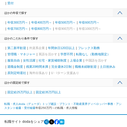
受付
ほかの年収で探す
年収300万円～
年収400万円～
年収500万円～
年収600万円～
年収700万円～
年収800万円～
年収900万円～
年収1000万円～
ほかのこだわり条件で探す
第二新卒歓迎
外資系企業
年間休日120日以上
フレックス勤務
管理職・マネジャー
英語を活かす
学歴不問
転勤なし（勤務地限定）
服装自由
女性活躍
社宅・家賃補助制度
上場企業
中国語を活かす
退職金制度
残業20時間未満
完全週休2日制
職種未経験歓迎
土日祝休み
原則定時退社
海外出張あり
U・Iターン支援あり
ほかの固定給で探す
固定給25万円以上
固定給35万円以上
転職・求人doda（デューダ）トップ
建設・プラント・不動産業界
ディベロッパー
事務・アシ
スタント
秘書・受付
秘書
年収250万円～の転職・求人情報
転職サイト dodaをシェア