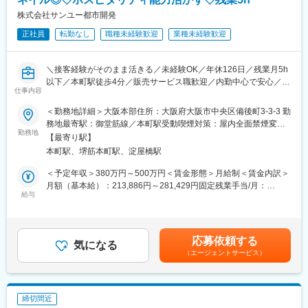
・備品管理や発注、名刺発注、社有車管理、社内外イベントの
運営補助など総務業務
株式会社サンユー都市開発
・入社手続き、書類管理、社労士との連携補助など労務サポー
正社員
転勤なし
職種未経験歓迎
業種未経験歓迎
ト業務
※経験や適性に応じて業務範囲を調整
＼接客経験がそのまま活きる／未経験OK／年休126日／残業月5h
◇業務の特徴
以下／本町駅徒歩4分／販売サービス職歓迎／内勤中心で安心／会
採用背景に記載の通り、今まで事務専属の社員がいない状態だっ
仕事内容
食無し／土日祝休み／定時退社中心／お客様対応の気配りが評価
たため、これから業務を整理していくフェーズとなります。
される／創業40年超／OJTあり／落ち着いた環境／
＜勤務地詳細＞大阪本部住所：大阪府大阪市中央区備後町3-3-3 勤
もちろんサポートはしますが、ご自身で自ら仕事を見つけ、進め
務地最寄駅：御堂筋線／本町駅受動喫煙対策：屋内全面禁煙変更
ていける方を求めています。
■どんな会社？
勤務地
の範囲：会社の定める事業所
【最寄り駅】
1977年創業の不動産ディベロッパーとして、戸建住宅やマンショ
■就業環境：
本町駅、堺筋本町駅、淀屋橋駅
ン分譲、宅地開発から商業施設・ホテル事業まで幅広く手がけて
当社は全社的に残業はしない風土で運営をしています。※業務が立
います。南大阪エリアを中心に4,000区画以上の供給実績を持ち、
＜予定年収＞380万円～500万円＜賃金形態＞月給制＜賃金内訳＞
て込んだ際には発生することはあります
用地取得から開発まで一貫対応できる点が強み。大手金融機関と
月額（基本給）：213,886円～281,429円固定残業手当/月：
も安定取引を継続しています。従業員約70名、中途入社が約9割
給与
67,134円～88,334円（固定残業時間40時間0分/月）超過した時間
◆◇フレックスタイム制を導入しました◇◆ ※使用上限は月10営
で、販売・サービス業からの転職者も多く在籍しています。
外労働の残業手当は追加支給＜月給＞281,020円～369,763円（一
業日
律手当を含む）＜昇給有無＞有＜残業手当＞有＜給与補足＞※経
コアタイム：12:00～16:00
■求人概要
験・能力 を考慮して決定します。■賞与：年2回（昨年実績）■給
フレキシブル：8:00～12:00／16:00～20:00
応募依頼する
社長を支える秘書職をお任せいたします。
気になる
与改定：年1回（昨年実績）賃金はあくまでも目安の金額であり、
・標準勤務時間：10:00～18:00
（エージェントサービス）
選考を通じて上下する可能性があります。月給(月額)は固定手当を
└フレックス適用…10時より前または10時以降を始業時間とす
■仕事内容
含めた表記です。
る場合
【具体的には】
・社長のスケジュール管理、社内外調整
変更の範囲：会社の定める業務
締切間近
・会議議事録の作成（タイピング中心）