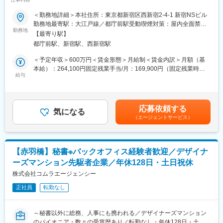
朝と夕方は自宅・本社への送迎、日中の送迎、夕方必要に応じて
・年2回の賞与に加え、決算賞与も支給いたします。
会食への送迎などを行います。運転は都内（23区）がほとんどで
＜勤務地詳細＞本社住所：東京都新宿区西新宿2-4-1 新宿NSビル
す。
勤務地最寄駅：大江戸線／都庁前駅受動喫煙対策：屋内全面禁煙
＼入居率99%以上のマンションを主軸で展開する不動産総合デベ
その他車の維持管理対応や役員秘書との打ち合わせが発生しま
勤務地
変更の範囲：会社の定める事業所
ロッパー／
【最寄り駅】
す。
今年で創業35年目の日商エステムグループの実績を礎に、事業用
都庁前駅、新宿駅、西新宿駅
地の選定から企画設計、開発、販売、メンテナンスリフォームま
■業務スケジュールについて：
＜予定年収＞600万円＜賃金形態＞月給制＜賃金内訳＞月額（基
で、グループ13社が連携して事業を行うグループ一貫体制を誇り
・3か月前に概ね役員のスケジュールが決まり、その後２週間前の
本給）：264,100円固定残業手当/月：169,900円（固定残業時間
ます。
金曜日に再度予定確定となります。直近で予定が変わることもご
給与
78時間0分/月）超過した時間外労働の残業手当は追加支給＜月給
取り扱い物件の入居率は全国平均が81.1%の中で99%以上を誇
ざいますが、基本は2週間前にはおおむね確定となります。
＞434,000円（一律手当を含む）＜昇給有無＞有＜残業手当＞有
り、主要エリアでの供給実績32,000戸以上と高い水準です。
・原則土日祝日休みですが、接待等で土日の対応が必要な場合出
＜給与補足＞別途、賞与が年2回(40万円/回、モデル金額)の支給あ
さまざまな物件の販売を行っており、幅広い層の方々への提供が
勤いただき、振替休日を取得いただきます。出張への付き添い等
り賃金はあくまでも目安の金額であり、選考を通じて上下する可
可能です。
応募依頼する
は発生しません。
気になる
能性があります。月給(月額)は固定手当を含めた表記です。
（エージェントサービス）
変更の範囲：会社の定める業務
■当社の特徴：
東京都心のオフィスビル賃貸を中心に、分譲マンション、注文住
宅・リフォーム、不動産仲介、ホテル、イベントホール、商業施
【赤羽橋】秘書※バックオフィス経験者歓迎／デザイナ
設まで手がける総合不動産会社です。 2026年3月期は売上高1兆
ーズマンション先駆者企業／年休128日・土日祝休
577億円、営業利益2,991億円、純利益2,125億円で、売上・利益
すべてが過去最高。さらに経常利益は5期連続、純利益は13期連
株式会社コムラエージェンシー
続で最高益を更新しており、景気変動を受けやすい不動産業界で
正社員
転勤なし
も安定して事業を展開しております。
変更の範囲：会社の定める業務
～秘書以外に総務、人事にも携われる／デザイナーズマンション
のパイオニア・数々の受賞歴あり／転勤なし・年休128日・土日