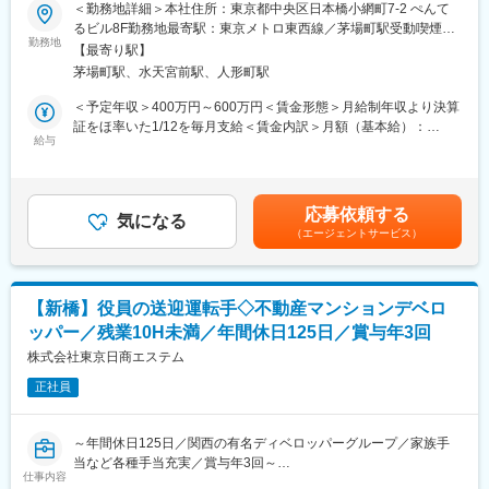
・役員のスケジュール管理・出張手配・慶弔手配・名刺管理・各
＜勤務地詳細＞本社住所：東京都中央区日本橋小網町7-2 ぺんて
種調整
るビル8F勤務地最寄駅：東京メトロ東西線／茅場町駅受動喫煙対
・EXCEL、WORD、PowerPointでの資料作成・整理
勤務地
策：屋内全面禁煙変更の範囲：会社の定める事業所
【最寄り駅】
・電話・来客応対
茅場町駅、水天宮前駅、人形町駅
・経営企画部業務のアシスタント（イベント・広報など）
※やる気次第で業務の幅も広がっていきます。
＜予定年収＞400万円～600万円＜賃金形態＞月給制年収より決算
※初めは既存の社長秘書のアシスタントして業務を学んで頂きます
証をほ率いた1/12を毎月支給＜賃金内訳＞月額（基本給）：
給与
230,000円～298,667円＜月給＞230,000円～298,667円＜昇給有
■特徴：
無＞有＜残業手当＞有＜給与補足＞※給与は、基本的に前職の給与
・突発的なお仕事などもありますので、機転を利かせて対応でき
と同等かそれをベースに相談をさせて頂きます。※主任以下は残業
る柔軟性や
時間に対応して別途支給、主任以上は役職手当・固定残業代42時
応募依頼する
ホスピタリティが高い方はとてもマッチする仕事です。
気になる
間を含む※予定年収は決算賞与を含みます■昇給：年1回（10月）■
（エージェントサービス）
・まだ18期の若い会社で、会社と一緒に成長していく過程が経験
決算賞与：業績により支給※創業以来毎期支給実績あり賃金はあく
することができます。
までも目安の金額であり、選考を通じて上下する可能性がありま
・上長となる部長は、50代男性です。
す。月給(月額)は固定手当を含めた表記です。
・完全週休2日制で就業環境も安定し、定着率の非常に高い環境で
【新橋】役員の送迎運転手◇不動産マンションデベロ
す。
ッパー／残業10H未満／年間休日125日／賞与年3回
■同社の仕事観：
株式会社東京日商エステム
Visionは、「建設と不動産のコ・ソーシングサービスを通して、
正社員
顧客や社会の繁栄に貢献します」。
F＆P Spiritは、「One More Try」。顧客のために「もう一度の努
力を惜しまない」「できないではなく、できるようにする」と言
～年間休日125日／関西の有名ディベロッパーグループ／家族手
う精神です。顧客のためにどうしたら良いかを考え、やり遂げる
当など各種手当充実／賞与年3回～
心構えをもって業務にあたります。
仕事内容