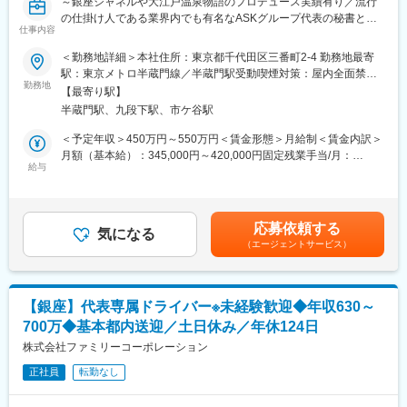
～銀座シャネルや大江戸温泉物語のプロデュース実績有り／流行
社員一人ひとりに「ゼネラリスト志向」を求める当社。与えられ
の仕掛け人である業界内でも有名なASKグループ代表の秘書とし
た仕事に留まらず、主体的に挑戦していく姿勢が成長に繋がりま
仕事内容
て経験を積めます～
す。
＜勤務地詳細＞本社住所：東京都千代田区三番町2-4 勤務地最寄
■業務概要：
駅：東京メトロ半蔵門線／半蔵門駅受動喫煙対策：屋内全面禁煙
■配属・働き方
創業経営者が常に最高のパフォーマンスを発揮できるよう、秘書
勤務地
変更の範囲：会社の定める事業所
秘書課には現在2名が在籍。チームで連携しながら業務に取り組ん
【最寄り駅】
として様々な角度からサポートします。
でいます。
半蔵門駅、九段下駅、市ケ谷駅
ご経験によっては、海外案件のサポートやクライアント対応の
業務の特性上、休日出勤や時間外勤務が発生する場合があります
他、国内外問わず出張同行する機会がございます。
＜予定年収＞450万円～550万円＜賃金形態＞月給制＜賃金内訳＞
が、代休制度が整っており、メリハリある働き方が可能です。転
月額（基本給）：345,000円～420,000円固定残業手当/月：
勤はありません。
■業務詳細：
給与
75,000円～99,000円（固定残業時間50時間0分/月）超過した時間
スケジュール管理、顧客対応（VIP来客対応・贈答関連対応・デー
外労働の残業手当は追加支給＜月給＞420,000円～519,000円（一
■企業概要
タ管理等）、出張・会食・贈答品の手配等、業務は多岐にわたり
律手当を含む）＜昇給有無＞無＜残業手当＞有＜給与補足＞※ご経
1974年に設立された当社は、内装施工から始まり、商業施設の再
ます。
験・スキルに応じて決定賃金はあくまでも目安の金額であり、選
開発、不動産・金融・海外事業に至るまで事業を拡大。現在は、
応募依頼する
創業者が関わるクライアントや案件は膨大です。全てを把握した
気になる
考を通じて上下する可能性があります。月給(月額)は固定手当を含
都市・人・産業を繋ぐプラットフォーム企業として、国内外で多
（エージェントサービス）
上で、状況に応じた的確な判断、主体的で迅速な行動、高い完成
めた表記です。
様な事業を展開しています。
度と正確性が求められます。様々な業務経験を通じてスキルアッ
プができるポジションです。
〈主な実績〉
天王洲アイル、銀座シャネル、大江戸温泉物語、北九州市のそご
【銀座】代表専属ドライバー※未経験歓迎◆年収630～
■こんな方におすすめ：
う百貨店跡地再生、青森県浜田地区の地域再生 など
700万◆基本都内送迎／土日休み／年休124日
◎まわりの状況を敏感に察知し、臨機応変に対応できる柔軟性
◎ホスピタリティ精神旺盛で、相手の立場に立った誠実な対応が
株式会社ファミリーコーポレーション
変更の範囲：会社の定める業務
できる
正社員
転勤なし
◎ワードやエクセルでの書類作成がスピーディーにできる
★ゼネラリスト志向を掲げる当社では、社員一人一人に幅広い役