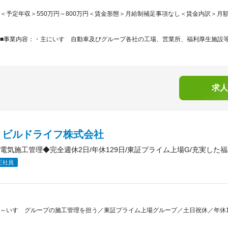
＜予定年収＞550万円～800万円＜賃金形態＞月給制補足事項なし＜賃金内訳＞月額（基本
■事業内容：・主にいすゞ自動車及びグループ各社の工場、営業所、福利厚生施設等の
求人
ゞビルドライフ株式会社
電気施工管理◆完全週休2日/年休129日/東証プライム上場G/充実した
正社員
～いすゞグループの施工管理を担う／東証プライム上場グループ／土日祝休／年休1