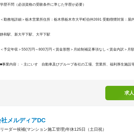
学歴不問（必須資格の受験条件に準じた学歴が必要）
＜勤務地詳細＞栃木営業所住所：栃木県栃木市大平町伯仲2691 受動喫煙対策：屋
静和駅、新大平下駅、大平下駅
＜予定年収＞550万円～800万円＜賃金形態＞月給制補足事項なし＜賃金内訳＞月額（基本
■事業内容：・主にいすゞ自動車及びグループ各社の工場、営業所、福利厚生施設等の
求人
会社メルディアDC
リーダー候補(マンション施工管理)年休125日（土日祝）