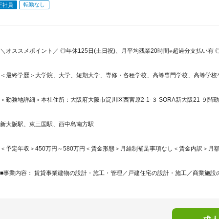
転勤なし
正社員
＼オススメポイント／ ◎年休125日(土日祝)、月平均残業20時間※超過分支払い
＜最終学歴＞大学院、大学、短期大学、専修・各種学校、高等専門学校、高等学校
＜勤務地詳細＞本社住所：大阪府大阪市淀川区西宮原2-1-３ SORA新大阪21 ９階勤務地最
新大阪駅、東三国駅、西中島南方駅
＜予定年収＞450万円～580万円＜賃金形態＞月給制補足事項なし＜賃金内訳＞月額（基本
■事業内容： 賃貸事業建物の設計・施工・管理／戸建住宅の設計・施工／商業施設の