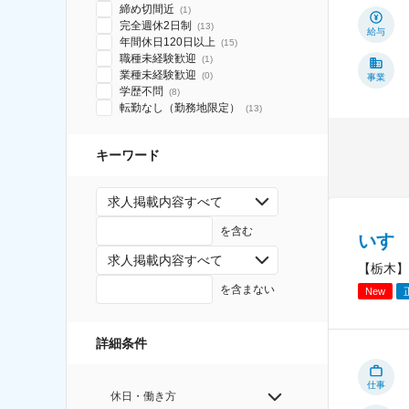
締め切間近
(
1
)
完全週休2日制
(
13
)
給与
年間休日120日以上
(
15
)
職種未経験歓迎
(
1
)
業種未経験歓迎
(
0
)
事業
学歴不問
(
8
)
転勤なし（勤務地限定）
(
13
)
キーワード
求人掲載内容すべて
を含む
いす
求人掲載内容すべて
【栃木】
を含まない
New
詳細条件
仕事
休日・働き方