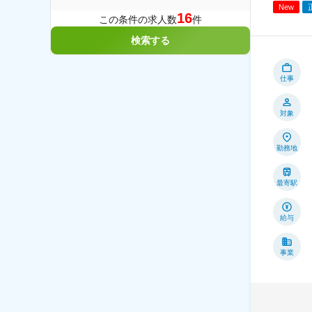
New
16
この条件の求人数
件
検索する
仕事
対象
勤務地
最寄駅
給与
事業