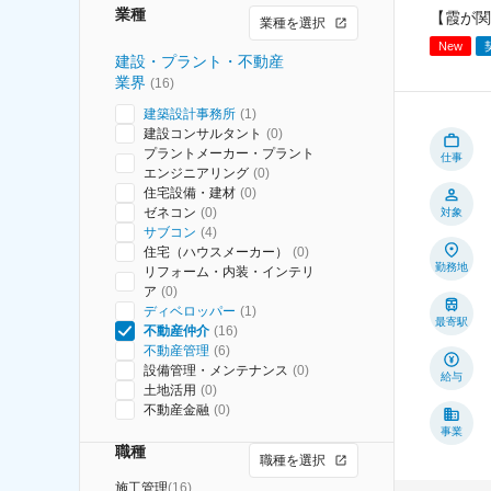
業種
【霞が関
業種を選択
New
建設・プラント・不動産
業界
(
16
)
建築設計事務所
(
1
)
建設コンサルタント
(
0
)
プラントメーカー・プラント
仕事
エンジニアリング
(
0
)
住宅設備・建材
(
0
)
ゼネコン
(
0
)
対象
サブコン
(
4
)
住宅（ハウスメーカー）
(
0
)
勤務地
リフォーム・内装・インテリ
ア
(
0
)
ディベロッパー
(
1
)
最寄駅
不動産仲介
(
16
)
不動産管理
(
6
)
設備管理・メンテナンス
(
0
)
給与
土地活用
(
0
)
不動産金融
(
0
)
事業
職種
職種を選択
施工管理
(
16
)