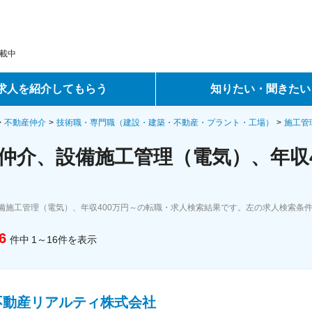
載中
求人を紹介してもらう
知りたい・聞きたい
ントサービス
転職ノウハウ
不動産仲介
技術職・専門職（建設・建築・不動産・プラント・工場）
施工管
仲介、設備施工管理（電気）、年収4
サービス
データで見る転職
ーエージェントサービス
コラム・インタビュー
備施工管理（電気）、年収400万円～の転職・求人検索結果です。左の求人検索条
転職Q&A
6
件中
1～16
件
を表示
不動産リアルティ株式会社