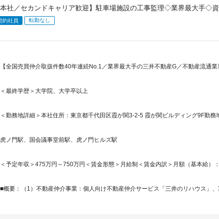
本社／セカンドキャリア歓迎】駐車場施設の工事監理◇業界最大手◇資
転勤なし
契約社員
【全国売買仲介取扱件数40年連続No.1／業界最大手の三井不動産G／不動産流通
＜最終学歴＞大学院、大学卒以上
＜勤務地詳細＞本社住所：東京都千代田区霞が関3-2-5 霞が関ビルディング9F勤務
虎ノ門駅、国会議事堂前駅、虎ノ門ヒルズ駅
＜予定年収＞475万円～750万円＜賃金形態＞月給制＜賃金内訳＞月額（基本給）：250,0
■概要：（1）不動産仲介事業：個人向け不動産仲介サービス「三井のリハウス」、富