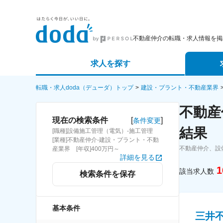
不動産仲介の転職・求人情報を掲
求人を探す
詳細条件から探す
エージェ
転職・求人doda（デューダ）トップ
建設・プラント・不動産業界
不動産
新着求人から探す
スカウト
[
]
現在の検索条件
条件変更
結果
[職種]設備施工管理（電気）-施工管理
求人特集から探す
パートナ
[業種]不動産仲介-建設・プラント・不動
不動産仲介、設
産業界 [年収]400万円～
詳細を見る
1
該当求人数
検索条件を保存
基本条件
三井