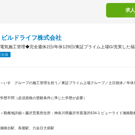
求人
ゞビルドライフ株式会社
電気施工管理◆完全週休2日/年休129日/東証プライム上場G/充実した
正社員
～いすゞグループの施工管理を担う／東証プライム上場グループ／土日祝休／年休1
学歴不問（必須資格の受験条件に準じた学歴が必要）
＜勤務地詳細＞藤沢営業所住所：神奈川県藤沢市菖蒲沢634-1 ビューライド湘南勤
湘南台駅、長後駅、六会日大前駅