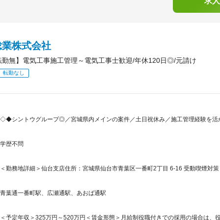
求人
総業株式会社
転勤無】電気工事施工管理～電気工事士歓迎/年休120日◎/元請け
転勤なし
◇◆シントウグループ◎／宮城県内メインの案件／土日祝休み／施工管理経験を活か
学歴不問
＜勤務地詳細＞仙台支店住所：宮城県仙台市青葉区一番町2丁目 6-16 受動喫煙対策
青葉通一番町駅、広瀬通駅、あおば通駅
＜予定年収＞325万円～520万円＜賃金形態＞月給制役職付きでの採用の場合は、役