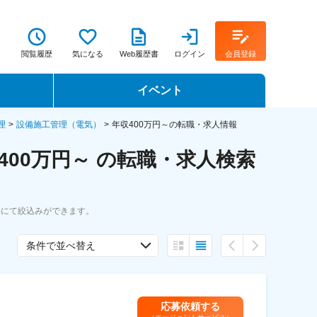
閲覧履歴
気になる
Web履歴書
ログイン
会員登録
イベント
転職イベント・転職セミナー
理
設備施工管理（電気）
年収400万円～の転職・求人情報
00万円～ の転職・求人検索
転職フェア
転職セミナー動画
件にて絞込みができます。
条件で並べ替え
応募依頼する