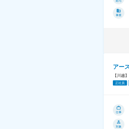
給与
事業
アー
【川越】
正社員
仕事
対象