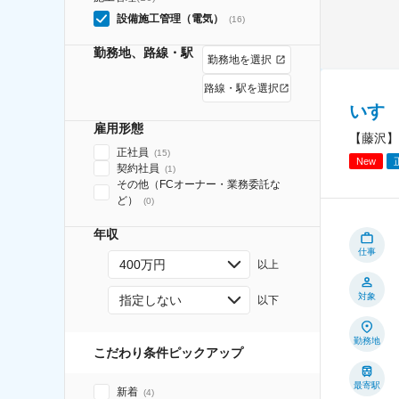
設備施工管理（電気）
(
16
)
勤務地、路線・駅
勤務地を選択
路線・駅を選択
いす
雇用形態
【藤沢】
正社員
(
15
)
New
契約社員
(
1
)
その他（FCオーナー・業務委託な
ど）
(
0
)
年収
仕事
400万円
以上
対象
指定しない
以下
勤務地
こだわり条件ピックアップ
最寄駅
新着
(
4
)