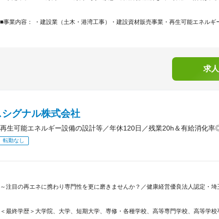
■事業内容： ・建設業（土木・港湾工事）・建設資材販売事業・再生可能エネルギー
求人
スシグナル株式会社
再生可能エネルギー設備の設計等／年休120日／残業20h＆有給消化率
転勤なし
～注目の再エネに携わり専門性を更に磨きませんか？／健康経営優良法人認定・埼玉
＜最終学歴＞大学院、大学、短期大学、専修・各種学校、高等専門学校、高等学校