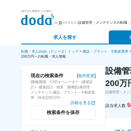
設備管理・メンテナンスの転職・
求人を探す
詳細条件から探す
エージェ
転職・求人doda（デューダ）トップ
建設・プラント・不動産業界
200万円～の転職・求人情報
新着求人から探す
スカウト
設備管
[
]
現在の検索条件
条件変更
求人特集から探す
パートナ
200
[職種]製図・CADオペレーター（建築設
計）-建築設計・積算 [業種]設備管理・
設備管理・メン
メンテナンス-建設・プラント・不動産業
界 [年収]200万円～
詳細を見る
5
該当求人数
検索条件を保存