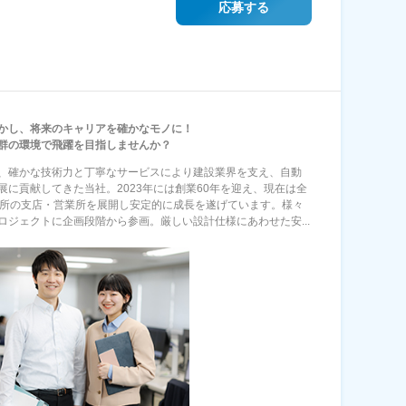
応募する
かし、将来のキャリアを確かなモノに！
群の環境で飛躍を目指しませんか？
、確かな技術力と丁寧なサービスにより建設業界を支え、自動
展に貢献してきた当社。2023年には創業60年を迎え、現在は全
ヶ所の支店・営業所を展開し安定的に成長を遂げています。様々
ロジェクトに企画段階から参画。厳しい設計仕様にあわせた安...