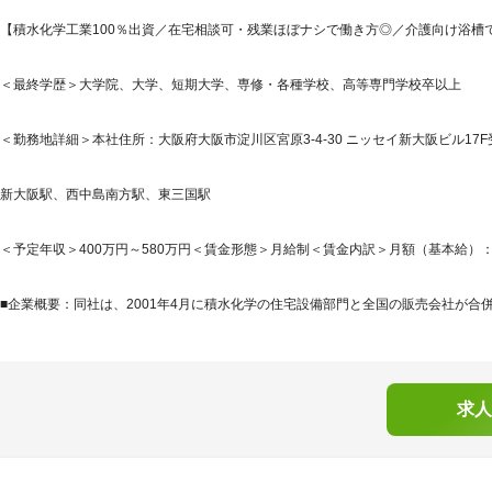
【積水化学工業100％出資／在宅相談可・残業ほぼナシで働き方◎／介護向け浴槽
＜最終学歴＞大学院、大学、短期大学、専修・各種学校、高等専門学校卒以上
＜勤務地詳細＞本社住所：大阪府大阪市淀川区宮原3-4-30 ニッセイ新大阪ビル17F
新大阪駅、西中島南方駅、東三国駅
＜予定年収＞400万円～580万円＜賃金形態＞月給制＜賃金内訳＞月額（基本給）：250,0
■企業概要：同社は、2001年4月に積水化学の住宅設備部門と全国の販売会社が合併し
求人