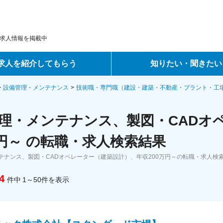
求人情報を掲載中
求人を紹介してもらう
知りたい・聞きたい
ントサービス
転職ノウハウ
設備管理・メンテナンス
技術職・専門職（建設・建築・不動産・プラント・工
サービス
データで見る転職
理・メンテナンス、製図・CADオ
ーエージェントサービス
コラム・インタビュー
万円～ の転職・求人検索結果
テナンス、製図・CADオペレーター（建築設計）、年収200万円～の転職・求人検
転職Q&A
4
件中
1～50
件
を表示