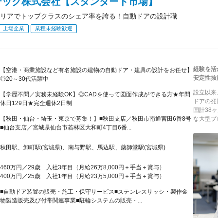
テック株式会社【スタンダード市場】
リアでトップクラスのシェア率を誇る！自動ドアの設計職
上場企業
業種未経験歓迎
経験を活
【空港・商業施設など有名施設の建物の自動ドア・建具の設計をお任せ】
安定性抜
◎20～30代活躍中
設立以来
【学歴不問／実務未経験OK】◎CADを使って図面作成ができる方★年間
ドアの発
休日129日★完全週休2日制
国計38
【秋田・仙台・埼玉・東京で募集！】■秋田支店／秋田市南通宮田6番8号
な大型プ
■仙台支店／宮城県仙台市若林区大和町4丁目6番...
秋田駅、卸町駅(宮城県)、南与野駅、馬込駅、薬師堂駅(宮城県)
460万円／29歳 入社3年目（月給26万8,000円＋手当＋賞与）
400万円／25歳 入社1年目（月給23万5,000円＋手当＋賞与）
■自動ドア装置の販売・施工・保守サービス■ステンレスサッシ・製作金
物製造販売及び付帯関連事業■駐輪システムの販売・...