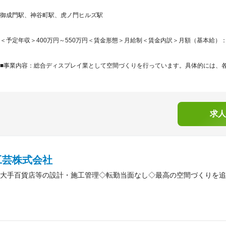
御成門駅、神谷町駅、虎ノ門ヒルズ駅
＜予定年収＞400万円～550万円＜賃金形態＞月給制＜賃金内訳＞月額（基本給）：220,0
■事業内容：総合ディスプレイ業として空間づくりを行っています。具体的には、各種
求人
工芸株式会社
大手百貨店等の設計・施工管理◇転勤当面なし◇最高の空間づくりを追