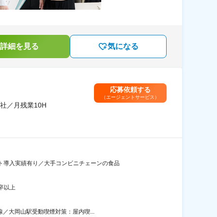
詳細を見る
気になる
応募依頼する
（エージェントサービス）
社／月残業10H
ント導入実績有り／大手コンビニチェーンの食品
卒以上
線／大岡山駅受動喫煙対策：屋内喫...