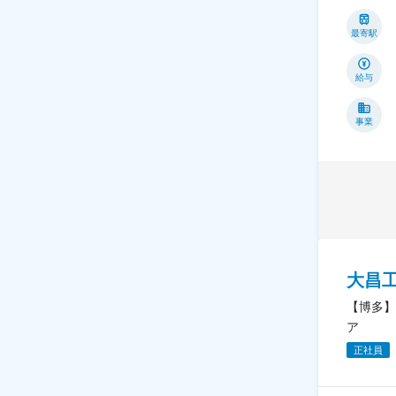
最寄駅
給与
事業
大昌
【博多】
ア
正社員