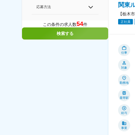
関東
応募方法
【栃木市
正社員
54
この条件の求人数
件
検索する
仕事
対象
勤務地
最寄駅
給与
事業