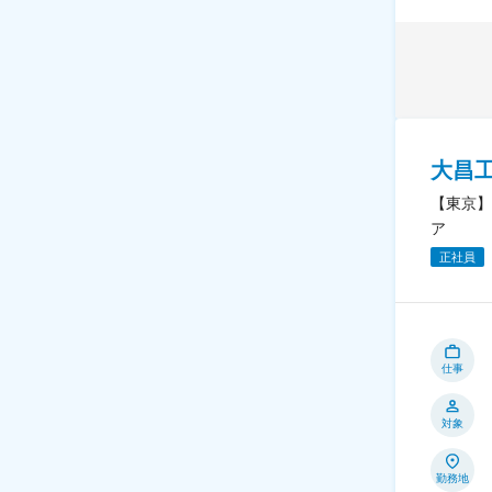
大昌
【東京】
ア
正社員
仕事
対象
勤務地