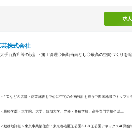
求人
工芸株式会社
大手百貨店等の設計・施工管理◇転勤当面なし◇最高の空間づくりを追
～4℃などの店舗・商業施設を中心に空間の企画設計を担う中四国地域でトップク
＜最終学歴＞大学院、大学、短期大学、専修・各種学校、高等専門学校卒以上
＜勤務地詳細＞東京事業部住所：東京都港区芝公園3-1-8 芝公園アネックス4F勤務