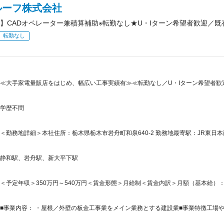
ルーフ株式会社
】CADオペレーター兼積算補助※転勤なし★U・Iターン希望者歓迎／既
転勤なし
≪大手家電量販店をはじめ、幅広い工事実績有≫≪転勤なし／U・Iターン希望者歓迎
学歴不問
＜勤務地詳細＞本社住所：栃木県栃木市岩舟町和泉640-2 勤務地最寄駅：JR東日本
静和駅、岩舟駅、新大平下駅
＜予定年収＞350万円～540万円＜賃金形態＞月給制＜賃金内訳＞月額（基本給）：200,0
■事業内容： ・屋根／外壁の板金工事業をメイン業務とする建設業■事業特徴工場や