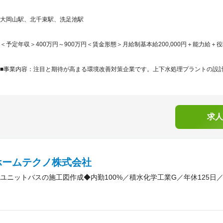
大岡山駅、北千束駅、洗足池駅
＜予定年収＞400万円～900万円＜賃金形態＞月給制基本給200,000円＋能力給＋役
■事業内容：注目と期待が高まる環境改善対策企業です。上下水処理プラントの設計・
求人
ホームテクノ株式会社
ユニットバスの施工図作成◆内勤100%／積水化学工業G／年休125日