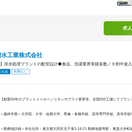
求人
濾水工業株式会社
】排水処理プラントの配管設計◆食品、洗濯業界実績多数／９割中途入
転勤なし
正社員
【創業50年のプラントメーカー／リネンサプライ業界等、全国550工場にてプラ
＜最終学歴＞大学院、大学、短期大学、専修・各種学校、高等専門学校、高等学校
＜勤務地詳細＞本社住所：東京都大田区北千束3-18-21 勤務地最寄駅：東急大井町