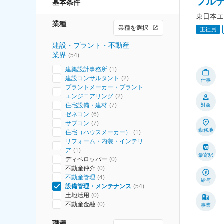
フル
基本条件
東日本エ
業種
業種を選択
正社員
建設・プラント・不動産
業界
(
54
)
建築設計事務所
(
1
)
建設コンサルタント
(
2
)
仕事
プラントメーカー・プラント
エンジニアリング
(
2
)
住宅設備・建材
(
7
)
対象
ゼネコン
(
6
)
サブコン
(
7
)
勤務地
住宅（ハウスメーカー）
(
1
)
リフォーム・内装・インテリ
ア
(
1
)
最寄駅
ディベロッパー
(
0
)
不動産仲介
(
0
)
不動産管理
(
4
)
給与
設備管理・メンテナンス
(
54
)
土地活用
(
0
)
不動産金融
(
0
)
事業
職種