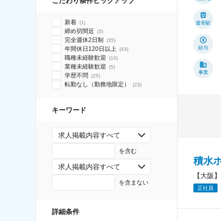
こだわり条件ピックアップ
新着
(
1
)
最寄駅
締め切間近
(
3
)
完全週休2日制
(
35
)
給与
年間休日120日以上
(
43
)
職種未経験歓迎
(
10
)
業種未経験歓迎
(
5
)
事業
学歴不問
(
25
)
転勤なし（勤務地限定）
(
23
)
キーワード
求人掲載内容すべて
を含む
積水
求人掲載内容すべて
【大阪】
を含まない
正社員
詳細条件