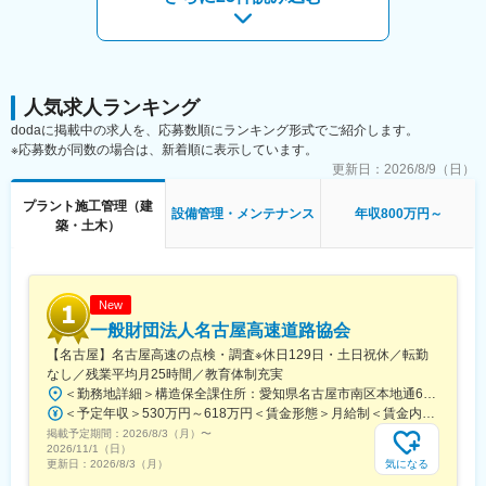
【仕事の魅力】
・創業50年の実績と技術力でお客様のご要望にお応えする提案力
が身につきます。
・設計～施工まで、一貫して携わることで幅広いスキルアップが
可能です。
人気求人ランキング
・将来のキャリアパスが明確で成長環境は整っております。
dodaに掲載中の求人を、応募数順にランキング形式でご紹介します。
・初年度前職給与保証いたします。
※応募数が同数の場合は、新着順に表示しています。
更新日：
2026/8/9（日）
変更の範囲：会社の定める業務
プラント施工管理（建
設備管理・メンテナンス
年収800万円～
築・土木）
New
一般財団法人名古屋高速道路協会
【名古屋】名古屋高速の点検・調査※休日129日・土日祝休／転勤
なし／残業平均月25時間／教育体制充実
＜勤務地詳細＞構造保全課住所：愛知県名古屋市南区本地通6-1-1 勤務地最寄駅：名古屋鉄道本線／本星崎駅受動喫煙対策：屋内全面禁煙変更の範囲：会社の定める事業所
＜予定年収＞530万円～618万円＜賃金形態＞月給制＜賃金内訳＞月額（基本給）：276,000円～294,000円＜月給＞276,000円～294,000円＜昇給有無＞有＜残業手当＞有＜給与補足＞※給与詳細は年齢・経験・資格を考慮した上で決定します。■昇給：年1回（平均15,677円※2025年） ■賞与：年2回（4.65ヶ月分※2025年）■年収例：530万円/25歳大卒（入社1年目）589万円/30歳大卒（入社後5年経過）618万円/35歳大卒（入社後10年経過）賃金はあくまでも目安の金額であり、選考を通じて上下する可能性があります。月給(月額)は固定手当を含めた表記です。
掲載予定期間：
2026/8/3（月）
〜
2026/11/1（日）
気になる
更新日：
2026/8/3（月）