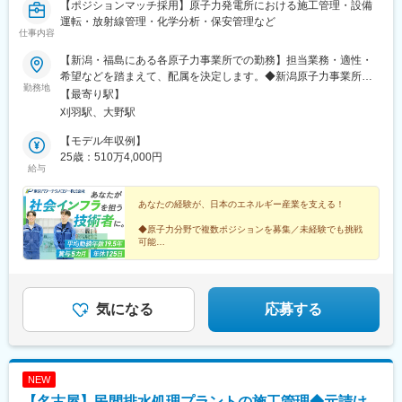
【ポジションマッチ採用】原子力発電所における施工管理・設備
運転・放射線管理・化学分析・保安管理など
仕事内容
【新潟・福島にある各原子力事業所での勤務】担当業務・適性・
希望などを踏まえて、配属を決定します。◆新潟原子力事業所／
勤務地
新潟県柏崎市青山町9-4（柏崎刈羽原子力発電所内）└JR越後線
【最寄り駅】
「刈羽駅」より車で5分◆福島原子力事業所／福島県双葉郡大熊町
刈羽駅、大野駅
大字熊字錦台182-1└JR常磐線「大野駅」より車で13分☆社員の
多くが利用する通勤バスを完備☆マイカー通勤も可能（承認制）
【モデル年収例】
☆受動喫煙対策：あり（オフィス内禁煙）
25歳：510万4,000円
給与
あなたの経験が、日本のエネルギー産業を支える！
◆原子力分野で複数ポジションを募集／未経験でも挑戦
可能
◆住宅支援・独身寮など生活面のサポートが充実
◆年間最大15万円のカフェテリアプランあり
◆平均勤続年数：19.5年
気になる
応募する
NEW
【名古屋】民間排水処理プラントの施工管理◆元請け