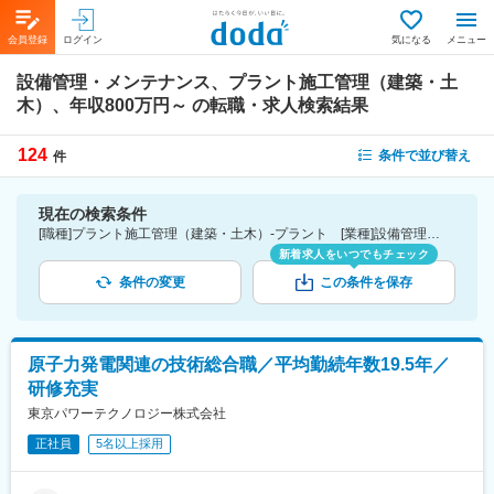
会員登録
ログイン
気になる
メニュー
設備管理・メンテナンス、プラント施工管理（建築・土
木）、年収800万円～
の転職・求人検索結果
124
条件で並び替え
件
現在の検索条件
[職種]プラント施工管理（建築・土木）-プラント [業種]設備管理・メンテナンス-建設・プラント・不動産業界 [年収]800万円～
新着求人をいつでもチェック
条件の変更
この条件を保存
原子力発電関連の技術総合職／平均勤続年数19.5年／
研修充実
東京パワーテクノロジー株式会社
正社員
5名以上採用