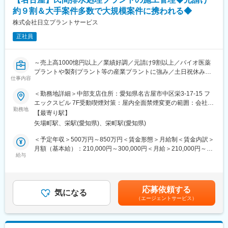
約９割＆大手案件多数で大規模案件に携われる◆
株式会社日立プラントサービス
正社員
～売上高1000憶円以上／業績好調／元請け9割以上／バイオ医薬
プラントや製剤プラント等の産業プラントに強み／土日祝休み／
仕事内容
福利厚生・手当充実～
＜勤務地詳細＞中部支店住所：愛知県名古屋市中区栄3-17-15 フ
■業務詳細：
エックスビル 7F受動喫煙対策：屋内全面禁煙変更の範囲：会社の
民間工場（自動車、半導体、食品、医薬分野など）の排水処理プ
勤務地
定める事業所
【最寄り駅】
ラントの新設、更新工事の施工管理、修繕業務を担当します。
矢場町駅、栄駅(愛知県)、栄町駅(愛知県)
基本的にはこれまでの経験を活かした業務に従事いただきます
が、「設計～施工管理まで一貫して対応したい」といった方には
＜予定年収＞500万円～850万円＜賃金形態＞月給制＜賃金内訳＞
トータルでお任せすることも可能です！
月額（基本給）：210,000円～300,000円＜月給＞210,000円～
※工期としては、長くても半年以内の案件が中心となります。
給与
300,000円＜昇給有無＞有＜残業手当＞有＜給与補足＞※経験等を
※全案件のうち「愛知」が約半数を占め、次点で「岐阜」「富山」
考慮しながら総合的に判断のため提示から上下する可能性がござ
の案件構成となっております。
います。■賞与：年2回（7月、12月）■昇給：年1回（4月）■現場
手当＋宿泊が伴う場合は宿泊代実費支給賃金はあくまでも目安の
応募依頼する
■当社の多様なビジネスフィールド：
気になる
金額であり、選考を通じて上下する可能性があります。月給(月額)
（エージェントサービス）
＜産業プラント事業＞
は固定手当を含めた表記です。
医薬品、食品、化成品などの産業プラントに関わる設備・工事の
企画～設計～建設～メンテナンスに至るまで、総合的に広範囲な
ニーズに応えています。