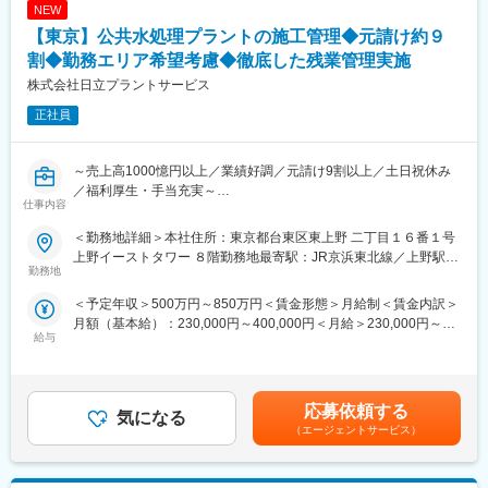
NEW
【東京】公共水処理プラントの施工管理◆元請け約９
＜空調設備事業＞
半導体や食品、医薬品などの製造に欠かすことのできないクリー
割◆勤務エリア希望考慮◆徹底した残業管理実施
ンルーム分野は、高い技術と実績を誇っています。
株式会社日立プラントサービス
さらに最近では、バイオ再生医療設備でも高い評価をいただいて
正社員
います。
＜水処理事業＞
～売上高1000憶円以上／業績好調／元請け9割以上／土日祝休み
人の暮らしや産業化にとって必要不可欠な「水」。
／福利厚生・手当充実～
大切な公共の水インフラである上下水道処理場の増設や修繕・改
仕事内容
修、更に生産活動に伴う、民間工場の排水処理設備などを担って
■業務詳細：
います。
＜勤務地詳細＞本社住所：東京都台東区東上野 二丁目１６番１号
浄水場や農業集落排水処理場などの公共水処理プラントにおける
上野イーストタワー ８階勤務地最寄駅：JR京浜東北線／上野駅受
水処理設備の更新・改修工事において、現場での施工・工程・安
勤務地
■当社の魅力：
動喫煙対策：屋内全面禁煙変更の範囲：会社の定める事業所
全面の管理・監督業務（機械器具設置工事）を中心に行っていた
・労働環境改善への取り組み
＜予定年収＞500万円～850万円＜賃金形態＞月給制＜賃金内訳＞
だきます。また一部、施工図修正等の設計業務もございます。
各部門で残業時間の制限目標を設定しております。設定している
月額（基本給）：230,000円～400,000円＜月給＞230,000円～
※工期としては、長くても半年以内の案件が中心となります。
時間内で残業時間が守られているか月ごとに管理しており、経営
給与
400,000円＜昇給有無＞有＜残業手当＞有＜給与補足＞※経験等を
※監督業務を行う場合は、基本的に工事期間中はクライアント施工
会議等で議題に出して、どうすれば少なくできるのか全社的に取
考慮しながら総合的に判断のため提示から上下する可能性がござ
現場に直行直帰。
り組んでおります。
います。■賞与：年2回（7月、12月）■昇給：年1回（4月）■現場
また、健康管理時間というものがあり、大幅な残業時間を記録し
手当＋宿泊が伴う場合は宿泊代実費支給賃金はあくまでも目安の
■当社の多様なビジネスフィールド：
応募依頼する
た場合は注意喚起がなされます。プライベートと仕事を両立でき
気になる
金額であり、選考を通じて上下する可能性があります。月給(月額)
＜産業プラント事業＞
る働き方が可能です。
（エージェントサービス）
は固定手当を含めた表記です。
医薬品、食品、化成品などの産業プラントに関わる設備・工事の
企画～設計～建設～メンテナンスに至るまで、総合的に広範囲な
・元請け案件多数／円滑、柔軟なプロジェクト遂行
ニーズに応えています。