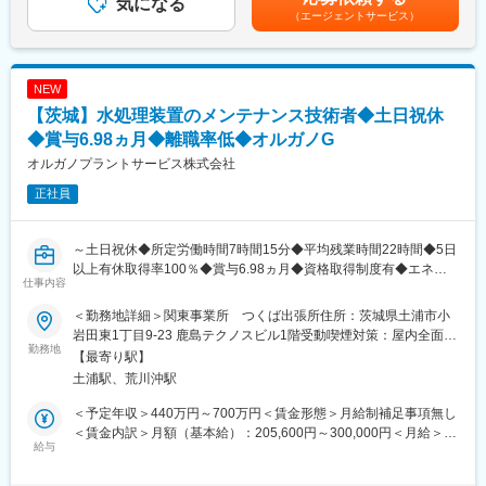
13：00 業務再開
気になる
代 約450万円30代 約530万円40代 約610万円※管理職を含ま
（エージェントサービス）
17：15 退勤
ず。残業代、通勤手当、資格手当等を除く。賃金はあくまでも目
※書類業務が切迫している場合は、状況により残業あり
安の金額であり、選考を通じて上下する可能性があります。月給
(月額)は固定手当を含めた表記です。
◇現場業務
NEW
8：00 出勤（各所現場へ直行（公共交通機関又は社用車に
【茨城】水処理装置のメンテナンス技術者◆土日祝休
て））
朝礼、KYKミーティング（作業内容、危険予知活動の実施）
◆賞与6.98ヵ月◆離職率低◆オルガノG
8：30 現場業務開始
オルガノプラントサービス株式会社
※基本的には、上長（現場担当者）からその日の業務内容を指示い
正社員
たします。（業務内容例：工事記録写真の撮影、作業状況の管理
（不安全行動、不適合作業の監視、指導等）
12：00～13：00 昼休憩
～土日祝休◆所定労働時間7時間15分◆平均残業時間22時間◆5日
13：00 作業再開
以上有休取得率100％◆賞与6.98ヵ月◆資格取得制度有◆エネル
17：00 作業終了
仕事内容
ギー/化学/電子/食品/医製薬など幅広く社会貢献～
※作業進捗状況の確認、客先への作業終了の報告（現場より直帰）
＜勤務地詳細＞関東事業所 つくば出張所住所：茨城県土浦市小
■業務内容
■当社の魅力：
岩田東1丁目9-23 鹿島テクノスビル1階受動喫煙対策：屋内全面禁
水処理施設（上水道施設及び下水道施設等）のメンテナンス、工
勤務地
◇安定のADEKAグループ
煙変更の範囲：会社の定める事業所
【最寄り駅】
事案件における施工管理業務を担当して頂きます。
親会社であるADEKA社は2017年に100周年を迎えた歴史と実績あ
土浦駅、荒川沖駅
以下詳細
る会社であり、2030年のSDGsの達成に向けて、幅広い事業を世
・既納装置のメンテナンス、処理水質向上、効率化の企画提案
界中で展開し革新的な技術で世界をリードすることで、持続可能
＜予定年収＞440万円～700万円＜賃金形態＞月給制補足事項無し
・見積作成
な社会と人々の豊かなくらしに貢献する企業を目指すことを
＜賃金内訳＞月額（基本給）：205,600円～300,000円＜月給＞
・入札対応
給与
「ADEKA VISION 2030」で掲げています。
205,600円～300,000円＜昇給有無＞有＜残業手当＞有＜給与補足
・工事の監督業務
ADEKA総合設備は、強力な親会社の基盤を持つ安定性を持ちなが
＞■賞与：平均6.98ヶ月■年収構成：上記の年収は手当等を含む実
全国の顧客に迅速な対応を行う為、全国に23ヶ所の出張所を設置