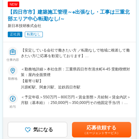
約7,8割が元請け案件です。設計～施工管理～保守サービスまで自
NEW
社で抱えることが多く、プロジェクトを一気通貫で円滑に、柔軟
＜空調設備事業＞
【四日市市】建築施工管理～※出張なし・工事は三重北
に遂行することが可能です。「外注さんと意思の疎通が図れてい
半導体や食品、医薬品などの製造に欠かすことのできないクリー
なかった」「軽微な変更も時間がかかる」といった業界特有の問
部エリア中心/転勤なし/～
ンルーム分野は、高い技術と実績を誇っています。
題も起こりにくい体制です。
新日本技研株式会社
さらに最近では、バイオ再生医療設備でも高い評価をいただいて
います。
変更の範囲：会社の定める業務
正社員
転勤なし
＜水処理事業＞
人の暮らしや産業化にとって必要不可欠な「水」。
【安定している会社で働きたい方 ／転勤なしで地域に根差して働
大切な公共の水インフラである上下水道処理場の増設や修繕・改
きたい方/ご応募を歓迎しております】
仕事内容
修、更に生産活動に伴う、民間工場の排水処理設備などを担って
います。
■業務内容：
＜勤務地詳細＞本社住所：三重県四日市市清水町4-45 受動喫煙対
プラントや大規模施設の建設・土木工事を手抱ける当社にて、設
策：屋内全面禁煙
■当社の魅力：
計・施工管理業務を担当いただきます。
勤務地
【最寄り駅】
・労働環境改善への取り組み
川原町駅、阿倉川駅、近鉄四日市駅
各部門で残業時間の制限目標を設定しております。設定している
■職務内容：
時間内で残業時間が守られているか月ごとに管理しており、経営
安全かつ円滑に工事を進めるために、以下の業務を担当いただき
＜予定年収＞550万円～800万円＜賃金形態＞月給制＜賃金内訳＞
会議等で議題に出して、どうすれば少なくできるのか全社的に取
ます。
月額（基本給）：250,000円～350,000円その他固定手当/月：
り組んでおります。
・お客様と施工スケジュールの打ち合わせ
給与
10,000円＜月給＞260,000円～360,000円＜昇給有無＞有＜残業手
・工程(工事の順番)の管理や現場スタッフへの指示
当＞有＜給与補足＞※実務経験、実績に応じて給与検討させていた
・元請け案件多数／円滑、柔軟なプロジェクト遂行
・安全面や品質の確認、日程の調整等
だきます。▼昇給あり（年１回）▼賞与あり(年2回)・・・7
約7,8割が元請け案件です。設計～施工管理～保守サービスまで自
経験がない方も、先輩社員や上司に習いながら一つひとつの業務
月 / 12月▼残業手当▼役職手当賃金はあくまでも目安の金額で
応募依頼する
社で抱えることが多く、プロジェクトを一気通貫で円滑に、柔軟
や知識を身に着けることが出来ます。
気になる
あり、選考を通じて上下する可能性があります。月給(月額)は固定
に遂行することが可能です。「外注さんと意思の疎通が図れてい
（エージェントサービス）
また、現場は三重県北部がほとんどになります。そのため、出張
手当を含めた表記です。
なかった」「軽微な変更も時間がかかる」といった業界特有の問