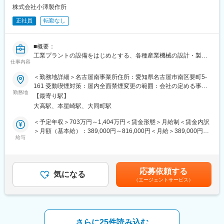
・有給消化率：65％（プロジェクト間の有給消化を奨励！）
【仕事の魅力】
株式会社小澤製作所
・創業50年の実績と技術力でお客様のご要望にお応えする提案力
■組織構成
正社員
転勤なし
が身につきます。
現在20名程度の方が在籍しており、20～60代まで幅広く活躍して
・設計～施工まで、一貫して携わることで幅広いスキルアップが
います。その内で有資格者は8割です。
可能です。
■概要：
・将来のキャリアパスが明確で成長環境は整っております。
変更の範囲：会社の定める業務
工業プラントの設備をはじめとする、各種産業機械の設計・製
・初年度前職給与保証いたします。
仕事内容
作・施工・メンテナンス及び配管工事を運営する当社にて施工管
理としてご活躍いただきます。
＜勤務地詳細＞名古屋南事業所住所：愛知県名古屋市南区要町5-
変更の範囲：会社の定める業務
161 受動喫煙対策：屋内全面禁煙変更の範囲：会社の定める事業
■業務詳細：
勤務地
所
【最寄り駅】
・依頼や仕様に基づいて機械・プラントの新設・メンテナンス工
大高駅、本星崎駅、大同町駅
事の施工管理（現場監督）をお任せします。お客様と工事進捗の
調整や報告を実施しながら協力会社従業員に設備設置や部品交換
＜予定年収＞703万円～1,404万円＜賃金形態＞月給制＜賃金内訳
の作業を指示し、工期の確認・調整を行います。
＞月額（基本給）：389,000円～816,000円＜月給＞389,000円～
・時には設計部門担当者と一緒に、コスト削減や耐久性を上げる
給与
816,000円＜昇給有無＞有＜残業手当＞有＜給与補足＞☆初年度
提案も行います。工事現場に設計担当も同席し、提案、作業指示
前職給与保証致します☆※ご経験に応じて給与についてはご相談さ
などを実施する事で取引先企業様への工事進捗や工事内容説明に
せて頂きます■昇給：年1回■賞与：年2回＜業績により決算賞与支
関する説得力も、信頼も増します。合わせて、「1分1秒でも早く
給＞賃金はあくまでも目安の金額であり、選考を通じて上下する
応募依頼する
現場を稼働させたい！」という要望にどこまでお応えできるかを
気になる
可能性があります。月給(月額)は固定手当を含めた表記です。
（エージェントサービス）
判断するのも大切な役目です。
・保守業務では「故障した部品を交換して終わり」ではなく、原
因究明を行った上で、再発防止、延命の対策の提案までお願いし
ます。汚れて故障した状態をキレイにするのは大きな達成感とな
ります。
さらに25件読み込む