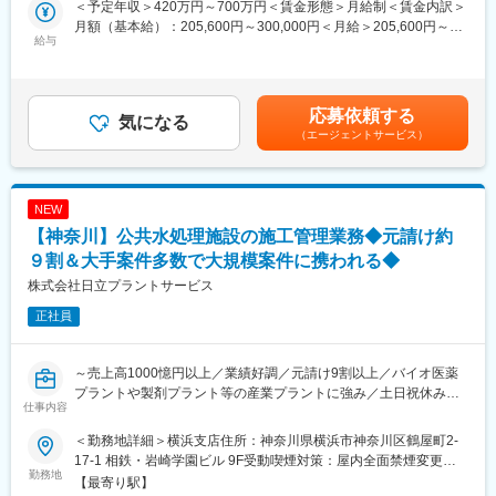
・年齢：60代1名、50代11名、40代2名、30代7名、20代3名
＜予定年収＞420万円～700万円＜賃金形態＞月給制＜賃金内訳＞
安全に作業を頂けるよう、作業の監督を頂くことがミッションで
月額（基本給）：205,600円～300,000円＜月給＞205,600円～
す。
給与
■働く環境：
300,000円＜昇給有無＞有＜残業手当＞有＜給与補足＞■賞与：平
会社の資産は「人」という理念のもと、教育体制にも力を入れて
均6.98ヶ月■年収例：40歳平均720万円■年収構成：上記の年収は
■働く環境：
おり、通信教育の全額補助や公的資格に対する取得支援、報奨金
手当等を含む実績額です賃金はあくまでも目安の金額であり、選
離職率も低く定年まで働く社員も多数在籍しており、業界平均に
制度も導入しています。
考を通じて上下する可能性があります。月給(月額)は固定手当を含
応募依頼する
比べ長いため、働きやすい環境が整っています。
気になる
明るく働きやすい職場環境を全員参加で作っていくことを目標
めた表記です。
（エージェントサービス）
ご経験を活かし、ワークライフバランスを整え安定して働きたい
に、社員一丸となって取り組んでいます。
とお考えの方、ぜひご検討下さい。
・所定労働時間：7時間15分
■当社について：
・全社平均残業時間：24時間
乳製品関連プラントを代表に、長年数多くのプラントを手掛けて
NEW
・平均勤続年数：12.8年
います。
【神奈川】公共水処理施設の施工管理業務◆元請け約
安全で美味しい製品が届けられるよう、常に最新の技術・装置を
■取引実績：
９割＆大手案件多数で大規模案件に携われる◆
取り入れ、時代に対応した先進のプラントを構築しています。
・東京エレクトロン、キオクシア、ソニー、ルネサスエレクトロ
お客様のニーズに応える食品プラント構築の企画・設計・施工管
株式会社日立プラントサービス
ニクス等半導体、液晶などの電子産業や、食品、薬品産業と業界
理・メンテナンスまで、トータルにサポートできる点が当社の強
正社員
は多岐に渡ります。
みです。
そのため需要も幅広く事業として安定しております。
変更の範囲：会社の定める業務
～売上高1000憶円以上／業績好調／元請け9割以上／バイオ医薬
■入社後：
プラントや製剤プラント等の産業プラントに強み／土日祝休み／
入社後はOJTを通して学んで頂きますが研修制度もご用意してお
仕事内容
福利厚生・手当充実～
り、個々の現場のキャッチアップだけに頼らず技術を学ぶ環境が
ございます。
＜勤務地詳細＞横浜支店住所：神奈川県横浜市神奈川区鶴屋町2-
■業務詳細：
公的資格取得支援制度により資格が取得できます。（技術士、1,2
17-1 相鉄・岩崎学園ビル 9F受動喫煙対策：屋内全面禁煙変更の
浄水場や農業集落排水処理場などの公共水処理プラントにおい
勤務地
級施工管理技士各種、電気主任技術者、その他）
範囲：会社の定める事業所
【最寄り駅】
て、機械設備の更新・改修工事の施工監督業務をお任せ致しま