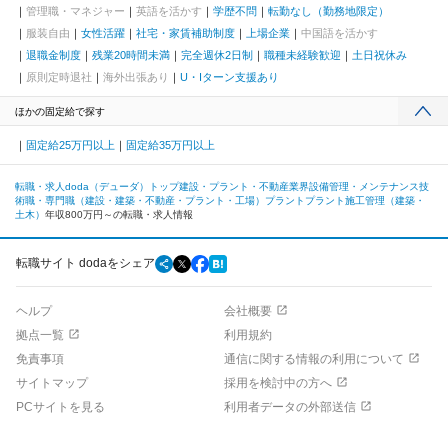
管理職・マネジャー
英語を活かす
学歴不問
転勤なし（勤務地限定）
服装自由
女性活躍
社宅・家賃補助制度
上場企業
中国語を活かす
退職金制度
残業20時間未満
完全週休2日制
職種未経験歓迎
土日祝休み
原則定時退社
海外出張あり
U・Iターン支援あり
ほかの固定給で探す
固定給25万円以上
固定給35万円以上
転職・求人doda（デューダ）トップ
建設・プラント・不動産業界
設備管理・メンテナンス
技
術職・専門職（建設・建築・不動産・プラント・工場）
プラント
プラント施工管理（建築・
土木）
年収800万円～の転職・求人情報
転職サイト dodaをシェア
ヘルプ
会社概要
拠点一覧
利用規約
免責事項
通信に関する情報の利用について
サイトマップ
採用を検討中の方へ
PCサイトを見る
利用者データの外部送信