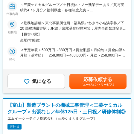
イオニアとしては勿論、製薬工場の設備管理受託という新規事業
～三菱ケミカルグループ／土日祝休・ノー残業デーあり／賞与実
■業務の魅力：地域インフラを守る社会的意義の高い仕事であり、
にも挑戦し業界をリードし続けております。
績約4.7ヶ月分／福利厚生・各種制度充実～
幹部候補としてキャリアアップも目指せます。SDGsや脱炭素化な
仕事内容
・年休124日、通信講座受講支援、法人契約保養施設・スポーツ
ど、社会的な課題解決にも貢献できます。
クラブ等福利厚生が充実しています。転勤の場合、赴任時の手
化学プラントや製薬工場内の「土木・建築施工管理」業務をお任
＜勤務地詳細＞東北事業所住所：福島県いわき市小名浜字林ノ下
当、毎月の帰省旅費を支給します。
せ致します。
20 勤務地最寄駅：JR線／泉駅受動喫煙対策：屋内全面禁煙変更の
■就業環境：年間休日120日、福利厚生も充実。マイカー通勤可、
■業務内容：
勤務地
範囲：会社の定める事業所
各種手当や賞与あり。働きやすい職場環境を整えています。
【最寄り駅】
変更の範囲：会社の定める業務
・見積作成業務
泉駅(常磐線)
・協力会社の選定、資材の発注
■想定されるキャリアパス：施工管理業務のスペシャリストとして
・工事計画書、作業手順書作成
＜予定年収＞500万円～880万円＜賃金形態＞月給制＜賃金内訳＞
成長しつつ、幹部候補として組織運営に携わることができます。
・施工管理全般及び設計業務
月額（基本給）：258,000円～463,000円＜月給＞258,000円～
※遠方の現場を担当いただく場合、長期出張の可能性がございま
給与
463,000円＜昇給有無＞有＜残業手当＞有＜給与補足＞※上記はあ
■勤務形態補足：
す。
くまで想定年収であり、ご選考を通じて最終的に決定いたしま
（1）8:15～17:15 ※通常の就業時間
す。■昇給：年1回(7月)■賞与：年1回(夏季)※制度設計上の標準：
（2）8:15～10:30 ※土曜日の勤務時間（年間９回程度）
＜工事のイメージ＞
約4.7ヶ月分（個人評価＋業績連動による）※業績賞与の支給あり
（3）8:15～12:00 ※土曜日の勤務時間（年間１３回程度）、土
応募依頼する
プラントにおける土木・建築分野の建築物、構造物や設備は様々
気になる
賃金はあくまでも目安の金額であり、選考を通じて上下する可能
曜、日曜 祝日の３連休となる場合の中日に（3）の勤務がありま
（エージェントサービス）
なものがあります。
性があります。月給(月額)は固定手当を含めた表記です。
す。（年間５回程度） 土曜日は（２）か（３）又は休日とな
例えば既設事務所・倉庫などの内外装、建築設備の改修やメンテ
ります。
ナンスや事務所、倉庫、工場設備など新築増改築の設計・施工ま
で幅広い分野での業務を行っております。
■企業の特徴/魅力：地域密着で安定した経営基盤を持ち、環境保
【富山】製造プラントの機械工事管理＜三菱ケミカル
全・社会貢献に積極的に取り組んでいます。多様な事業領域で地
グループ＞出張なし／年休125日・土日祝／研修体制◎
■1日のスケジュール：
域社会から厚い信頼を獲得しています。
7:50 出社 メールを確認し、本日のタスク確認
エムイーシーテクノ株式会社（三菱ケミカルグループ）
朝礼／当日の工事やスケジュールの確認
変更の範囲：会社の定める業務
正社員
9:00 現地確認／現場の安全確認、作業の進行状況を確認し、必