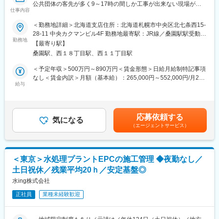
にも挑戦し業界をリードし続けております。
公共団体の客先が多く9～17時の間しか工事が出来ない現場が多
大規模案件：金額は50億～100億円／3～4名程度で担当
仕事内容
・年休124日、通信講座受講支援、法人契約保養施設・スポーツ
い為、残業平均は20時間程度・閑散期0時間と非常に働きやすい
小中規模案件：金額は100万～数億円／１名～2名程度で担当
クラブ等福利厚生が充実しています。転勤の場合、赴任時の手
です～
＜勤務地詳細＞北海道支店住所：北海道札幌市中央区北七条西15-
当、毎月の帰省旅費を支給します。
28-11 中央カクマンビル4F 勤務地最寄駅：JR線／桑園駅駅受動喫
＊DXへの取り組み
■業務内容
勤務地
煙対策：屋内全面禁煙変更の範囲：会社の定める事業所（リモー
タブレットを活用した施工管理など、DXを活用し業務効率化の取
【最寄り駅】
変更の範囲：会社の定める業務
新設工事の現場における施工管理業務を担当します。水処理設備
トワーク含む）
り組みを行っています。
桑園駅、西１８丁目駅、西１１丁目駅
の機械・電気工事がメインとなります。
＜予定年収＞500万円～890万円＜賃金形態＞日給月給制特記事項
■働き方：
■業務詳細
なし＜賃金内訳＞月額（基本給）：265,000円～552,000円/月20
・在宅：担当現場がない、稼働していないときは、事務作業を在
・客先との工事内容に関する折衝
給与
日間勤務想定＜想定月額＞265,000円～552,000円＜昇給有無＞有
宅で行うことが可能（最低週1回は出社）
・協力会社との業務に関する折衝
＜残業手当＞有＜給与補足＞※給与詳細は、同社規定により決定■
・夜勤：なし
・計画積算
昇給：年1回（人事評価に応じる）■賞与：年2回■成果賞与あり
・仮設計画の作成
（企業業績により加算）賃金はあくまでも目安の金額であり、選
■同社の特徴：
応募依頼する
※施工図などの図面作成は行いません。
気になる
考を通じて上下する可能性があります。月給(月額)は固定手当を含
・顧客ニーズに応える為、水質分析から基本プロセス設計、
（エージェントサービス）
めた表記です。
EPC、維持管理、メンテナンス、薬品提供までワンストップで提
■案件・業務について
供しています。
＊工期
・官公庁8割・民間2割で案件を受注しており、主な顧客は国内外
半年～１年、長くて２～３年です。
の官公庁／地方自治体／水族館／テーマパーク／飲料メーカー／
＜東京＞水処理プラントEPCの施工管理 ◆夜勤なし／
現場までの通勤が難しい場合には、半年～1年の長期出張となりま
医薬品メーカー等です。
土日祝休／残業平均20ｈ／安定基盤◎
す。
水ing株式会社
■同社の強み
＊担当案件数（規模や期間により件数は変動します）
・民間企業、官公庁など安定した取引実績があり、インフラを支
正社員
業種未経験歓迎
大規模案件：年間1件程度
える安定企業です。
小中規模案件：年間1件～15件程度。
・2025年には110兆円にも膨らむと言われている水ビジネスのパ