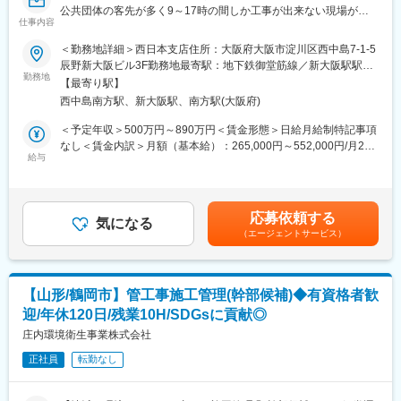
・2025年には110兆円にも膨らむと言われている水ビジネスのパ
公共団体の客先が多く9～17時の間しか工事が出来ない現場が多
イオニアとしては勿論、製薬工場の設備管理受託という新規事業
仕事内容
い為、残業平均は20時間程度・閑散期0時間と非常に働きやすい
＊受注金額・フォロー体制
にも挑戦し業界をリードし続けております。
です～
大規模案件：金額は50億～100億円／3～4名程度で担当
＜勤務地詳細＞西日本支店住所：大阪府大阪市淀川区西中島7-1-5
・年休124日、通信講座受講支援、法人契約保養施設・スポーツ
小中規模案件：金額は100万～数億円／１名～2名程度で担当
辰野新大阪ビル3F勤務地最寄駅：地下鉄御堂筋線／新大阪駅駅受
クラブ等福利厚生が充実しています。転勤の場合、赴任時の手
■業務内容
勤務地
動喫煙対策：屋内全面禁煙変更の範囲：会社の定める事業所（リ
【最寄り駅】
当、毎月の帰省旅費を支給します。
新設工事の現場における施工管理業務を担当します。水処理設備
＊DXへの取り組み
モートワーク含む）
西中島南方駅、新大阪駅、南方駅(大阪府)
の機械・電気工事がメインとなります。
タブレットを活用した施工管理など、DXを活用し業務効率化の取
り組みを行っています。
＜予定年収＞500万円～890万円＜賃金形態＞日給月給制特記事項
変更の範囲：会社の定める業務
■業務詳細
なし＜賃金内訳＞月額（基本給）：265,000円～552,000円/月20
・客先との工事内容に関する折衝
■働き方：
給与
日間勤務想定＜想定月額＞265,000円～552,000円＜昇給有無＞有
・協力会社との業務に関する折衝
・在宅：担当現場がない、稼働していないときは、事務作業を在
＜残業手当＞有＜給与補足＞※給与詳細は、同社規定により決定■
・計画積算
宅で行うことが可能（最低週1回は出社）
昇給：年1回（人事評価に応じる）■賞与：年2回■成果賞与あり
・仮設計画の作成
・夜勤：なし
（企業業績により加算）賃金はあくまでも目安の金額であり、選
応募依頼する
※施工図などの図面作成は行いません。
気になる
考を通じて上下する可能性があります。月給(月額)は固定手当を含
（エージェントサービス）
■同社の特徴：
めた表記です。
■案件・業務について
・顧客ニーズに応える為、水質分析から基本プロセス設計、
＊工期
EPC、維持管理、メンテナンス、薬品提供までワンストップで提
半年～１年、長くて２～３年です。
供しています。
【山形/鶴岡市】管工事施工管理(幹部候補)◆有資格者歓
現場までの通勤が難しい場合には、半年～1年の長期出張となりま
・官公庁8割・民間2割で案件を受注しており、主な顧客は国内外
迎/年休120日/残業10H/SDGsに貢献◎
す。
の官公庁／地方自治体／水族館／テーマパーク／飲料メーカー／
庄内環境衛生事業株式会社
医薬品メーカー等です。
＊担当案件数（規模や期間により件数は変動します）
正社員
転勤なし
大規模案件：年間1件程度
■同社の強み
小中規模案件：年間1件～15件程度。
・民間企業、官公庁など安定した取引実績があり、インフラを支
える安定企業です。