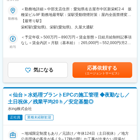
い為、残業平均は20時間程度・閑散期0時間と非常に働きやすい
です～
＜勤務地詳細＞中部支店住所：愛知県名古屋市中区新栄町2-4 坂
■仕事の魅力/キャリア：
種栄ビル9F 勤務地最寄駅：栄駅受動喫煙対策：屋内全面禁煙変更
現場管理だけではなく、日々お客様とやり取りしながら工事の積
■業務内容
勤務地
の範囲：会社の定める事業所（リモートワーク含む）
算から計画、人員手配、予算を管理し工事を実現するのが施工管
【最寄り駅】
新設工事の現場における施工管理業務を担当します。水処理設備
理の役割であり、裁量の大きな仕事です。当社が得意とする定期
栄町駅(愛知県)、栄駅(愛知県)、久屋大通駅
の機械・電気工事がメインとなります。
修理工事(大規模メンテナンス)では、元請として全体で約2000名
＜予定年収＞500万円～890万円＜賃金形態＞日給月給制特記事項
にもなる工事関係者を束ねながら、数億～数十億円のプロジェク
■業務詳細
なし＜賃金内訳＞月額（基本給）：265,000円～552,000円/月20
トを遂行します。多くの仲間と力を合わせて仕事をやり遂げた際
・客先との工事内容に関する折衝
給与
日間勤務想定＜想定月額＞265,000円～552,000円＜昇給有無＞有
には、格別の達成感を得ることができます。中途入社でも、経験
・協力会社との業務に関する折衝
＜残業手当＞有＜給与補足＞※給与詳細は、同社規定により決定■
や意欲に応じて大規模プロジェクトの責任者や組織のマネジメン
・計画積算
昇給：年1回（人事評価に応じる）■賞与：年2回■成果賞与あり
トを担うなど、キャリアアップが可能です。
・仮設計画の作成
（企業業績により加算）賃金はあくまでも目安の金額であり、選
応募依頼する
※施工図などの図面作成は行いません。
気になる
考を通じて上下する可能性があります。月給(月額)は固定手当を含
■就業環境：
（エージェントサービス）
めた表記です。
全社的にガイドラインを制定し、時間外労働の削減・休日休暇の
■案件・業務について
取得を推進しております。
＊工期
全社平均残業時間
半年～１年、長くて２～３年です。
2023年度（月15.4時間）
＜仙台＞水処理プラントEPCの施工管理 ◆夜勤なし／
現場までの通勤が難しい場合には、半年～1年の長期出張となりま
2024年度（月14.4時間）
土日祝休／残業平均20ｈ／安定基盤◎
す。
※担当工事によって繁閑の差があるため、あくまで参考数値になり
水ing株式会社
ます。
＊担当案件数（規模や期間により件数は変動します）
正社員
業種未経験歓迎
大規模案件：年間1件程度
変更の範囲：会社の定める業務
小中規模案件：年間1件～15件程度。
～地域限定制度もあり／元請け／年休124日（土日祝休）／地方
＊受注金額・フォロー体制
公共団体の客先が多く9～17時の間しか工事が出来ない現場が多