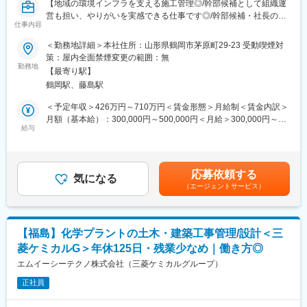
【地域の環境インフラを支える施工管理◎/幹部候補として組織運
＊受注金額・フォロー体制
・2025年には110兆円にも膨らむと言われている水ビジネスのパ
営も担い、やりがいを実感できる仕事です◎/幹部候補・社長の右
大規模案件：金額は50億～100億円／3～4名程度で担当
イオニアとしては勿論、製薬工場の設備管理受託という新規事業
仕事内容
腕◎/安定経営・福利厚生充実◎】
小中規模案件：金額は100万～数億円／１名～2名程度で担当
にも挑戦し業界をリードし続けております。
■募集背景：業務拡大に伴う社内体制整備のための増員募集です。
＜勤務地詳細＞本社住所：山形県鶴岡市茅原町29-23 受動喫煙対
・年休124日、通信講座受講支援、法人契約保養施設・スポーツ
社長の右腕となる幹部候補を募集しています。
策：屋内全面禁煙変更の範囲：無
＊DXへの取り組み
クラブ等福利厚生が充実しています。転勤の場合、赴任時の手
勤務地
タブレットを活用した施工管理など、DXを活用し業務効率化の取
【最寄り駅】
当、毎月の帰省旅費を支給します。
■職務内容：当社は、山形県庄内地域を中心に環境衛生事業や建築
り組みを行っています。
鶴岡駅、藤島駅
設備工事を展開しています。本ポジションでは、管工事施工管理
業務を中心に担当し、将来的には幹部候補として会社運営にも携
＜予定年収＞426万円～710万円＜賃金形態＞月給制＜賃金内訳＞
■働き方：
変更の範囲：会社の定める業務
わっていただきます。地域社会のインフラを守る重要な役割を担
月額（基本給）：300,000円～500,000円＜月給＞300,000円～
・在宅：担当現場がない、稼働していないときは、事務作業を在
い、働きながら幅広いマネジメントスキルも習得できます。
給与
500,000円＜昇給有無＞有＜残業手当＞有＜給与補足＞・賞与：
宅で行うことが可能（最低週1回は出社）
年2回（6月・12月）月収2.2ヶ月分（昨年度実績）を含む・昇給
・夜勤：なし
■業務詳細：
あり：1月あたり3,000円～5,000円（前年度実績）賃金はあくま
・下水処理施設や浄化槽、農業集落排水施設などの設備工事にお
でも目安の金額であり、選考を通じて上下する可能性がありま
■同社の特徴：
応募依頼する
ける施工管理業務全般を担当します。
気になる
す。月給(月額)は固定手当を含めた表記です。
・顧客ニーズに応える為、水質分析から基本プロセス設計、
（エージェントサービス）
・受注した管工事や設備工事に関する工程管理・品質管理・安全
EPC、維持管理、メンテナンス、薬品提供までワンストップで提
管理・原価管理、協力会社や自社スタッフとの連携、現場監督業
供しています。
務などをお任せします。
・官公庁8割・民間2割で案件を受注しており、主な顧客は国内外
・庄内一円が主な工事エリアですが、全国への出張案件もござい
の官公庁／地方自治体／水族館／テーマパーク／飲料メーカー／
【福島】化学プラントの土木・建築工事管理/設計＜三
ます。
医薬品メーカー等です。
菱ケミカルG＞年休125日・残業少なめ｜働き方◎
・幹部候補として、組織運営や若手育成、業務改善にも積極的に
関わることができます。
エムイーシーテクノ株式会社（三菱ケミカルグループ）
■同社の強み
・民間企業、官公庁など安定した取引実績があり、インフラを支
正社員
■組織構成：管工事施工管理は10名（全員男性）が対応していま
える安定企業です。
す。
・2025年には110兆円にも膨らむと言われている水ビジネスのパ