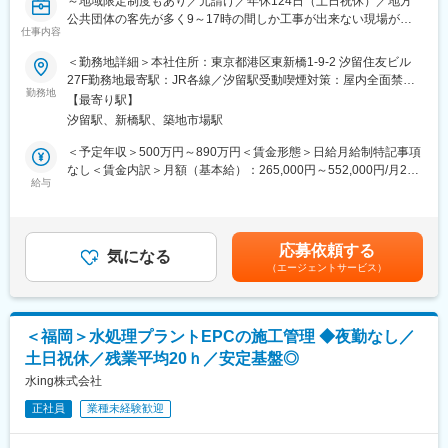
イオニアとしては勿論、製薬工場の設備管理受託という新規事業
～地域限定制度もあり／元請け／年休124日（土日祝休）／地方
＊受注金額・フォロー体制
にも挑戦し業界をリードし続けております。
公共団体の客先が多く9～17時の間しか工事が出来ない現場が多
大規模案件：金額は50億～100億円／3～4名程度で担当
仕事内容
・年休124日、通信講座受講支援、法人契約保養施設・スポーツ
い為、残業平均は20時間程度・閑散期0時間と非常に働きやすい
小中規模案件：金額は100万～数億円／１名～2名程度で担当
クラブ等福利厚生が充実しています。転勤の場合、赴任時の手
です～
＜勤務地詳細＞本社住所：東京都港区東新橋1-9-2 汐留住友ビル
当、毎月の帰省旅費を支給します。
27F勤務地最寄駅：JR各線／汐留駅受動喫煙対策：屋内全面禁煙
＊DXへの取り組み
■業務内容
勤務地
変更の範囲：会社の定める事業所（リモートワーク含む）
タブレットを活用した施工管理など、DXを活用し業務効率化の取
【最寄り駅】
変更の範囲：会社の定める業務
新設工事の現場における施工管理業務を担当します。水処理設備
り組みを行っています。
汐留駅、新橋駅、築地市場駅
の機械・電気工事がメインとなります。
＜予定年収＞500万円～890万円＜賃金形態＞日給月給制特記事項
■働き方：
■業務詳細
なし＜賃金内訳＞月額（基本給）：265,000円～552,000円/月20
・在宅：担当現場がない、稼働していないときは、事務作業を在
・客先との工事内容に関する折衝
給与
日間勤務想定＜想定月額＞265,000円～552,000円＜昇給有無＞有
宅で行うことが可能（最低週1回は出社）
・協力会社との業務に関する折衝
＜残業手当＞有＜給与補足＞※給与詳細は、同社規定により決定■
・夜勤：なし
・計画積算
昇給：年1回（人事評価に応じる）■賞与：年2回■成果賞与あり
・仮設計画の作成
（企業業績により加算）賃金はあくまでも目安の金額であり、選
■同社の特徴：
応募依頼する
※施工図などの図面作成は行いません。
気になる
考を通じて上下する可能性があります。月給(月額)は固定手当を含
・顧客ニーズに応える為、水質分析から基本プロセス設計、
（エージェントサービス）
めた表記です。
EPC、維持管理、メンテナンス、薬品提供までワンストップで提
■案件・業務について
供しています。
＊工期
・官公庁8割・民間2割で案件を受注しており、主な顧客は国内外
半年～１年、長くて２～３年です。
の官公庁／地方自治体／水族館／テーマパーク／飲料メーカー／
＜福岡＞水処理プラントEPCの施工管理 ◆夜勤なし／
現場までの通勤が難しい場合には、半年～1年の長期出張となりま
医薬品メーカー等です。
土日祝休／残業平均20ｈ／安定基盤◎
す。
水ing株式会社
■同社の強み
＊担当案件数（規模や期間により件数は変動します）
・民間企業、官公庁など安定した取引実績があり、インフラを支
正社員
業種未経験歓迎
大規模案件：年間1件程度
える安定企業です。
小中規模案件：年間1件～15件程度。
・2025年には110兆円にも膨らむと言われている水ビジネスのパ