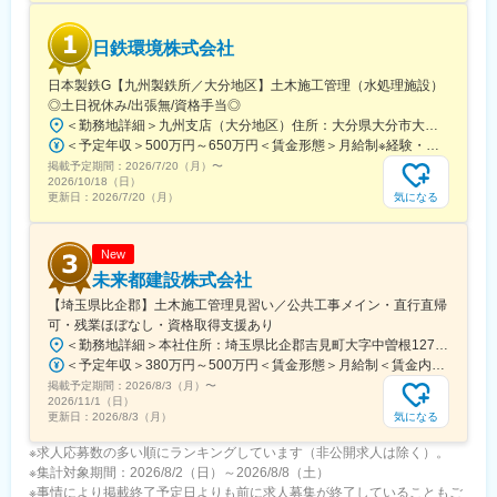
日鉄環境株式会社
日本製鉄G【九州製鉄所／大分地区】土木施工管理（水処理施設）
◎土日祝休み/出張無/資格手当◎
＜勤務地詳細＞九州支店（大分地区）住所：大分県大分市大字西ノ洲1番地 勤務地最寄駅：JR日豊本線／高城駅受動喫煙対策：屋内全面禁煙
＜予定年収＞500万円～650万円＜賃金形態＞月給制※経験・能力等を考慮の上、当社規定により決定いたします。＜賃金内訳＞月額（基本給）：260,000円～350,000円＜月給＞260,000円～350,000円＜昇給有無＞有＜残業手当＞有＜給与補足＞■賞与：年2回(6月・12月)■昇給：年1回(4月) ※但し、人事評価による賃金はあくまでも目安の金額であり、選考を通じて上下する可能性があります。月給(月額)は固定手当を含めた表記です。
掲載予定期間：
2026/7/20（月）
〜
2026/10/18（日）
気になる
更新日：
2026/7/20（月）
New
未来都建設株式会社
【埼玉県比企郡】土木施工管理見習い／公共工事メイン・直行直帰
可・残業ほぼなし・資格取得支援あり
＜勤務地詳細＞本社住所：埼玉県比企郡吉見町大字中曽根127-2 受動喫煙対策：敷地内喫煙可能場所あり変更の範囲：無
＜予定年収＞380万円～500万円＜賃金形態＞月給制＜賃金内訳＞月額（基本給）：250,000円～321,000円＜月給＞250,000円～321,000円＜昇給有無＞有＜残業手当＞有＜給与補足＞賞与実績:年2回（7月・12月）、昇給:年1回、諸手当（通勤手当・残業手当・住居手当・家族手当・資格手当・寮完備・退職金制度あり）賃金はあくまでも目安の金額であり、選考を通じて上下する可能性があります。月給(月額)は固定手当を含めた表記です。
掲載予定期間：
2026/8/3（月）
〜
2026/11/1（日）
気になる
更新日：
2026/8/3（月）
※求人応募数の多い順にランキングしています（非公開求人は除く）。
※集計対象期間：2026/8/2（日）～2026/8/8（土）
※事情により掲載終了予定日よりも前に求人募集が終了していることもご