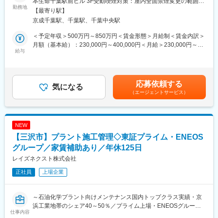
本生命千葉駅前ビル 3F受動喫煙対策：屋内全面禁煙変更の範囲：
浄水場や農業集落排水処理場などの公共水処理プラントにおい
勤務地
■当社の魅力：
会社の定める事業所
【最寄り駅】
て、機械設備の更新・改修工事の施工監督業務をお任せ致しま
・労働環境改善への取り組み
京成千葉駅、千葉駅、千葉中央駅
す。監督業務を行う場合は、基本的に工事期間中は施工現場に常
各部門で残業時間の制限目標を設定しております。設定している
駐します。
時間内で残業時間が守られているか月ごとに管理しており、経営
＜予定年収＞500万円～850万円＜賃金形態＞月給制＜賃金内訳＞
現場での施工監督以外の業務として、勤務地の事務所において工
会議等で議題に出して、どうすれば少なくできるのか全社的に取
月額（基本給）：230,000円～400,000円＜月給＞230,000円～
事案件の計画、設計、積算などの業務を行うことがあります。
給与
り組んでおります。プライベートと仕事を両立できる働き方が可
400,000円＜昇給有無＞有＜残業手当＞有＜給与補足＞※経験等を
※監督業務を行う場合は、基本的に工事期間中はクライアント施工
能です。
考慮しながら総合的に判断のため提示から上下する可能性がござ
現場に直行直帰。
います。■賞与：年2回（7月、12月）■昇給：年1回（4月）■現場
・元請け案件多数／円滑、柔軟なプロジェクト遂行
手当＋宿泊が伴う場合は宿泊代実費支給賃金はあくまでも目安の
応募依頼する
■当社の多様なビジネスフィールド：
気になる
約7,8割が元請け案件です。設計～施工管理～保守サービスまで自
金額であり、選考を通じて上下する可能性があります。月給(月額)
（エージェントサービス）
＜産業プラント事業＞
社で抱えることが多く、プロジェクトを一気通貫で円滑に、柔軟
は固定手当を含めた表記です。
医薬品、食品、化成品などの産業プラントに関わる設備・工事の
に遂行することが可能です。「外注さんと意思の疎通が図れてい
企画～設計～建設～メンテナンスに至るまで、総合的に広範囲な
なかった」「軽微な変更も時間がかかる」といった業界特有の問
ニーズに応えています。
題も起こりにくい体制です。
NEW
【三沢市】プラント施工管理◇東証プライム・ENEOS
＜空調設備事業＞
・穏やかでフラットな社風
半導体や食品、医薬品などの製造に欠かすことのできないクリー
グループ／家賃補助あり／年休125日
当社の特徴は「チームの和を重んじて働く」「穏やかな」社員が
ンルーム分野は、高い技術と実績を誇っています。
多いことです。入社後にまずその社風に(いい意味で)驚く社員がた
レイズネクスト株式会社
さらに最近では、バイオ再生医療設備でも高い評価をいただいて
くさんおります！
正社員
上場企業
います。
変更の範囲：会社の定める業務
＜水処理事業＞
～石油化学プラント向けメンテナンス国内トップクラス実績・京
人の暮らしや産業化にとって必要不可欠な「水」。
浜工業地帯のシェア40～50％／プライム上場・ENEOSグループ
大切な公共の水インフラである上下水道処理場の増設や修繕・改
仕事内容
／年休125日／家賃補助・児童手当あり～
修、更に生産活動に伴う、民間工場の排水処理設備などを担って