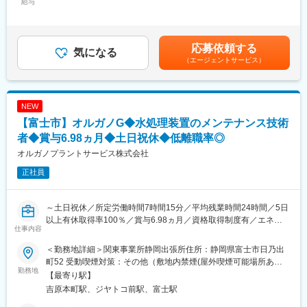
給与
364,000円＜月給＞240,000円～364,000円＜昇給有無＞有＜残業
ベートの時間も大切にできます。現場への移動・片付け時間も勤
■業務詳細：
手当＞有＜給与補足＞※経験・スキル等を考慮した上で決定いたし
務扱い。実績を正当に評価し、給与に反映します。
森永グループ案件6割／他4割の構成で、納品先は食品、水産、農
ます■モデル年収・年収588万（入社7年：基本給269,630円+賞与
産、畜産、医薬品、化成、公社と幅広く、様々な業態に合わせた
+手当+残業20h）・年収717万（入社13年：基本給321,660円+賞
応募依頼する
■教育体制
用水・排水処理に関わるノウハウを蓄えています。そのため引き
気になる
与+手当+残業20h）・年収806万（入社21年：基本給358,400円
資格取得支援制度があり、費用は全額会社負担。講座受講中も給
（エージェントサービス）
出しが多く、提案の幅や質も高くプロジェクト案件を遂行しま
+賞与+手当+残業20h）賃金はあくまでも目安の金額であり、選考
与支給。未経験業務にも段階的にチャレンジできます。
す。主な業務として、営業・設計・施工管理を担当していただき
を通じて上下する可能性があります。月給(月額)は固定手当を含め
ます。
た表記です。
■就業環境
NEW
7:30～17:30勤務、休憩2時間。直行直帰OK、空調服・塩タブレッ
■教育体制：
【富士市】オルガノG◆水処理装置のメンテナンス技術
ト支給など健康面もサポート。年間休日105日、週休2日制（土
基本的にはOJT教育を行います。
日）、GW・夏季・年末年始休暇あり。
水処理や食品に関する知識がなければ座学なども用いて教育しま
者◆賞与6.98ヵ月◆土日祝休◆低離職率◎
す。
オルガノプラントサービス株式会社
■想定されるキャリアパス
現場リーダーから管理職や全体統括ポジションへのステップアッ
正社員
■期待すること：
プが可能。頑張りや挑戦を正当に評価し、キャリアアップを応援
裁量が大きく、スキルを身に着けることができる環境です。
します。
一連の業務に携わり、技術の分かる営業、エンジニアとしての活
～土日祝休／所定労働時間7時間15分／平均残業時間24時間／5日
躍を期待しています。
以上有休取得率100％／賞与6.98ヵ月／資格取得制度有／エネル
■企業の特徴/魅力
仕事内容
ギー・化学・電子・食品・医製薬など幅広く社会貢献～
少人数組織で風通しが良く、現場主導の裁量を発揮できます。健
■配属先（環境技術部）について：
■業務内容：※変更の範囲：当社業務全般
康経営優良法人認定。社員の働きやすさと成長を両立する職場で
・管理営業G／技術G／開発技術Gのいずれかのグループに配属予
＜勤務地詳細＞関東事業所静岡出張所住所：静岡県富士市日乃出
水処理プラントのメンテナンス工事に係る施工管理を担当。主に
す。
定です
町52 受動喫煙対策：その他（敷地内禁煙(屋外喫煙可能場所あ
オルガノが納入した大規模水処理プラントを扱います。
勤務地
・人数：24名 管理営業G（11名）／技術G（7名）／開発技術
り)）変更の範囲：全国の当社拠点
【最寄り駅】
顧客は半導体、液晶等を製造する電子メーカーや医薬品メーカ
変更の範囲：会社の定める業務
（5名）
吉原本町駅、ジヤトコ前駅、富士駅
ー、食品メーカー等です。
・性別：男性多め
※メンテナンス自体は協力会社様に対応頂いております。