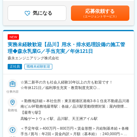
あり、選考を通じて上下する可能性があります。月給(月額)は固定
【トップクラスの技術×就業環境良好】
手当を含めた表記です。
■業務詳細
応募依頼する
事業分野としては、浄水場の水処理装置をはじめ電子部品、医薬
気になる
・建築,配管,土木工事現場での図面確認
品、食品等の生産現場で使用される純水製造装置の設計、施工管
（エージェントサービス）
・工事工程（スケジュール）の計画立案
理を行うエンジニアリング事業と、装置の安定した運用をサポー
・協力業者との打ち合わせ・調整
トするメンテナンス事業があります。また“オルトピアJ”と呼ばれ
・現場の安全・品質・進捗管理
る遠隔監視システムを開発し、遠隔でプラントや生産工場等管理
NEW
・必要書類の作成・提出業務
できるIT化にも力を入れております。平均勤続年数も12,1年と業
・その他会社の定める業務
実務未経験歓迎【品川】用水・排水処理設備の施工管
界平均に比べ長いため、働きやすい環境です。
現場リーダーとして裁量を持ち、管理業務にしっかり向き合える
理◆森永乳業G／手当充実／年休121日
環境です。
変更の範囲：当社業務全般
森永エンジニアリング株式会社
建設業として必要な社内手続きはございますが、少人数組織のた
め連携のしやすさがり
正社員
職種未経験歓迎
提案や改善案も反映されやすく、主体的に現場運営に携わること
ができる職務です。
☆第二新卒の方も社会人経験10年以上の方も歓迎です！
■扱うサービス
☆年休121日／福利厚生充実・教育制度充実◎
仕事内容
建築・配管・土木工事全般の施工管理
☆これまで施工管理の経験がない方も入社しており、学ぶ気持ち
があれば◎
＜勤務地詳細＞本社住所：東京都港区港南3-8-1 住友不動産品川港
■組織構成
～全国を飛び回る自由なお仕事♪～
南ビル9F勤務地最寄駅：各線／品川駅受動喫煙対策：屋内喫煙可
現場スタッフ7名・事務3名・社長1名の計11名体制。20代～60代
勤務地
能場所あり変更の範囲：本文参照
【最寄り駅】
まで幅広い年齢層が活躍しており、年齢や立場に関係なく意見し
■業務内容：
高輪ゲートウェイ駅、品川駅、天王洲アイル駅
やすい環境です。
用水処理、排水処理設備の企画提案～設計、納入まで幅広い対応
を営業・設計・施工管理の三つの組織で担当していただきます。
＜予定年収＞400万円～800万円＜賃金形態＞月給制基本給＋各種
■業務の魅力
裁量が大きく、スキルを身に着けることができる環境です。
手当 / 賞与：年2回＜賃金内訳＞月額（基本給）：240,000円～
近隣のエリア中心で出張や長距離移動がほぼなく、家族やプライ