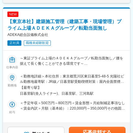
はなく働きやすい環境です。
題も起こりにくい体制です。
■組織：
NEW
変更の範囲：会社の定める業務
現在本社建設部に4名、霞事業所に4名、全体で8名が在籍してい
【東京本社】建築施工管理（建築工事・現場管理）プ
ます。
ライム上場ＡＤＥＫＡグループ／転勤当面無し
■当社について：
ADEKA総合設備株式会社
昭和48年、四日市市の石油化学コンビナートを構成する企業のプ
正社員
職種未経験歓迎
ラントにおける特殊清掃工事・土木建築工事・産業廃棄物処理な
どを主な事業内容として創業いたしました。
創意工夫の伝統と、蓄積されたプラントメンテナンス技術を武器
～東証プライム上場のＡＤＥＫＡグループ／転勤当面無し／腰を
に、顧客への価値提供を続けております。結果として引き合いが
据えて長く働くことができる環境です～
多数あり、安定した経営基盤が確立されております。
仕事内容
■業務概要：
＜勤務地詳細＞本社住所：東京都荒川区東日暮里5-48-5 光陽社ビ
主に関東近郊の化学品、食品、化粧品プラントにて建築物の新
ル勤務地最寄駅：JR線／日暮里駅受動喫煙対策：屋内全面禁煙変
設、改修工事の現場管理業務をお任せいたします。
勤務地
更の範囲：本文参照
【最寄り駅】
日暮里駅(舎人ライナー)、日暮里駅、三河島駅
■業務詳細（主なスケジュール）：
◇社内業務
＜予定年収＞500万円～800万円＜賃金形態＞月給制補足事項なし
8：40 出勤 上長とその日の業務内容確認
＜賃金内訳＞月額（基本給）：220,000円～350,000円その他固定
※基本的には、PCにて社内書類、客先提出書類の作成補助をして
給与
手当/月：120,000円～130,000円＜月給＞340,000円～480,000円
いただきます。（作成書類例：工事記録写真、工事仕様書、見積
＜昇給有無＞有＜残業手当＞有＜給与補足＞※経験・能力に応じ決
書等 ※主にExcel使用）
定します。上記額は月額給与＋賞与(実績：5.91ヶ月分)にて算出■
12：00～13：00 昼休憩
昇給：年1回（4月）■賞与：年2回（6月、12月）■モデル年収20
応募依頼する