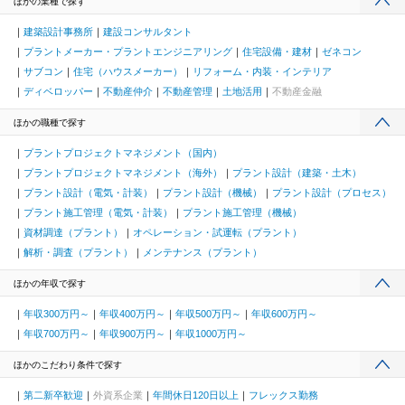
ほかの業種で探す
建築設計事務所
建設コンサルタント
プラントメーカー・プラントエンジニアリング
住宅設備・建材
ゼネコン
サブコン
住宅（ハウスメーカー）
リフォーム・内装・インテリア
ディベロッパー
不動産仲介
不動産管理
土地活用
不動産金融
ほかの職種で探す
プラントプロジェクトマネジメント（国内）
プラントプロジェクトマネジメント（海外）
プラント設計（建築・土木）
プラント設計（電気・計装）
プラント設計（機械）
プラント設計（プロセス）
プラント施工管理（電気・計装）
プラント施工管理（機械）
資材調達（プラント）
オペレーション・試運転（プラント）
解析・調査（プラント）
メンテナンス（プラント）
ほかの年収で探す
年収300万円～
年収400万円～
年収500万円～
年収600万円～
年収700万円～
年収900万円～
年収1000万円～
ほかのこだわり条件で探す
第二新卒歓迎
外資系企業
年間休日120日以上
フレックス勤務