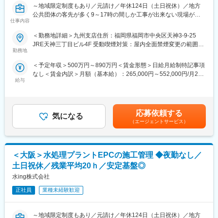
イオニアとしては勿論、製薬工場の設備管理受託という新規事業
～地域限定制度もあり／元請け／年休124日（土日祝休）／地方
＊受注金額・フォロー体制
にも挑戦し業界をリードし続けております。
公共団体の客先が多く9～17時の間しか工事が出来ない現場が多
大規模案件：金額は50億～100億円／3～4名程度で担当
仕事内容
・年休124日、通信講座受講支援、法人契約保養施設・スポーツ
い為、残業平均は20時間程度・閑散期0時間と非常に働きやすい
小中規模案件：金額は100万～数億円／１名～2名程度で担当
クラブ等福利厚生が充実しています。転勤の場合、赴任時の手
です～
＜勤務地詳細＞九州支店住所：福岡県福岡市中央区天神3-9-25
当、毎月の帰省旅費を支給します。
JRE天神三丁目ビル4F 受動喫煙対策：屋内全面禁煙変更の範囲：
＊DXへの取り組み
■業務内容
勤務地
会社の定める事業所
タブレットを活用した施工管理など、DXを活用し業務効率化の取
変更の範囲：会社の定める業務
新設工事の現場における施工管理業務を担当します。水処理設備
り組みを行っています。
＜予定年収＞500万円～890万円＜賃金形態＞日給月給制特記事項
の機械・電気工事がメインとなります。
なし＜賃金内訳＞月額（基本給）：265,000円～552,000円/月20
■働き方：
給与
日間勤務想定＜想定月額＞265,000円～552,000円＜昇給有無＞有
■業務詳細
・在宅：担当現場がない、稼働していないときは、事務作業を在
＜残業手当＞有＜給与補足＞※給与詳細は、同社規定により決定■
・客先との工事内容に関する折衝
宅で行うことが可能（最低週1回は出社）
昇給：年1回（人事評価に応じる）■賞与：年2回■成果賞与あり
・協力会社との業務に関する折衝
・夜勤：なし
（企業業績により加算）賃金はあくまでも目安の金額であり、選
・計画積算
応募依頼する
気になる
考を通じて上下する可能性があります。月給(月額)は固定手当を含
・仮設計画の作成
（エージェントサービス）
■同社の特徴：
めた表記です。
※施工図などの図面作成は行いません。
・顧客ニーズに応える為、水質分析から基本プロセス設計、
EPC、維持管理、メンテナンス、薬品提供までワンストップで提
■案件・業務について
供しています。
＜大阪＞水処理プラントEPCの施工管理 ◆夜勤なし／
＊工期
・官公庁8割・民間2割で案件を受注しており、主な顧客は国内外
半年～１年、長くて２～３年です。
土日祝休／残業平均20ｈ／安定基盤◎
の官公庁／地方自治体／水族館／テーマパーク／飲料メーカー／
現場までの通勤が難しい場合には、半年～1年の長期出張となりま
水ing株式会社
医薬品メーカー等です。
す。
正社員
業種未経験歓迎
■同社の強み
＊担当案件数（規模や期間により件数は変動します）
・民間企業、官公庁など安定した取引実績があり、インフラを支
大規模案件：年間1件程度
える安定企業です。
～地域限定制度もあり／元請け／年休124日（土日祝休）／地方
小中規模案件：年間1件～15件程度。