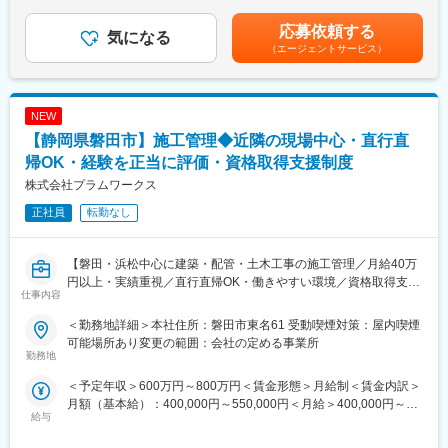
ら、親会社以外の外部案件にも積極的に携わっています。
績額です賃金はあくまでも目安の金額であり、選考を通じて上下
しており、オルガノグループ各社と協力して業務を進めていきま
する可能性があります。月給(月額)は固定手当を含めた表記です。
応募依頼する
す。
気になる
◇就業しやすい職場づくり、福利厚生
（エージェントサービス）
・独身者住宅手当/リフレッシュ休暇有※新卒採用者の定着率もほ
■働く環境：
ぼ100%と高いです。
離職率も低く定年まで働く社員も多数在籍しており、業界平均に
・育児休業/介護休業等を設け、安心して働ける環境を整えていま
比べ長いため、働きやすい環境が整っています。
す※育児休業からの復職率は100%です。
NEW
ご経験を活かし、ワークライフバランスを整え安定して働きたい
・資格取得報奨金制度や通信教育も完備。講習会費や受験費を会
【静岡県磐田市】施工管理◆近隣の現場中心・直行直
とお考えの方、ぜひご検討下さい。
社負担しています。
・所定労働時間：7時間15分
帰OK・経験を正当に評価・資格取得支援制度
・全社的な月平均残業は約6.6時間、有給休暇の平均取得日数は約
・全社平均残業時間：22時間
12日。。
株式会社プラムワークス
・平均勤続年数：12.8年
※労働基準法に基づく残業時間（管理職除く）
正社員
転勤なし
■取引実績
変更の範囲：本文参照
東京エレクトロン、キオクシア、ソニー、ルネサスエレクトロニ
【磐田・浜松中心に建築・配管・土木工事の施工管理／月給40万
クス等半導体・液晶などの電子産業や、食品、薬品産業と業界は
円以上・実績重視／直行直帰OK・働きやすい環境／資格取得支援
多岐に渡ります。そのため需要も幅広く事業として安定しており
仕事内容
制度も充実】
ます。
＜勤務地詳細＞本社住所：磐田市東名61 受動喫煙対策：屋内喫煙
■業務概要
■入社後
可能場所あり変更の範囲：会社の定める事業所
当社は静岡県西部（磐田市・浜松市など）を中心に建築・配管・
勤務地
入社後はOJTを通して学んで頂きますが、下記のような研修制度
土木工事の施工管理を担っています。本ポジションでは、これま
もご用意しておりますので、個々の現場のキャッチアップだけに
＜予定年収＞600万円～800万円＜賃金形態＞月給制＜賃金内訳＞
での現場経験を活かし、現場主導でスムーズな工事進行をリード
頼らず技術を学ぶ環境がございます。公的資格取得支援制度によ
月額（基本給）：400,000円～550,000円＜月給＞400,000円～
していただきます。直行直帰や近隣での業務が基本で、移動時間
り資格が取得できます。技術士、1,2級施工管理技士各種、電気主
給与
550,000円＜昇給有無＞有＜残業手当＞有＜給与補足＞年収は経
も勤務として認められます。年数や肩書きではなく、実績を重視
任技術者、その他
験・年齢等を考慮し決定します。賃金はあくまでも目安の金額で
した評価・給与体系が特徴です。