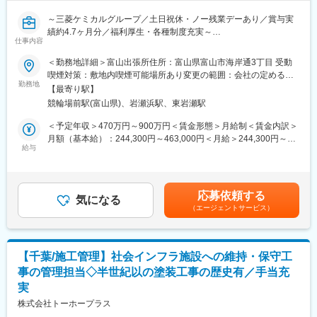
要に応じて職人さんや業者との打ち合わせを行う
12:00 昼休み
～三菱ケミカルグループ／土日祝休・ノー残業デーあり／賞与実
13:00 現場確認／現場に行って、工事の進捗の確認
績約4.7ヶ月分／福利厚生・各種制度充実～
14:00 事務作業／その日の報告書の作成や、翌日のスケジュール
仕事内容
調整などの事務作業を実施
化学プラントや繊維工場設備内の各種機械（ポンプ、タービン
＜勤務地詳細＞富山出張所住所：富山県富山市海岸通3丁目 受動
17:30 退社
等）に関する「機械工事管理」業務をお任せ致します。既存設備
喫煙対策：敷地内喫煙可能場所あり変更の範囲：会社の定める事
のメンテンナンス工事を中心に担当いただきます。
勤務地
業所
■案件：
【最寄り駅】
■業務内容：工事計画～実行～完了の一連をご担当いただきます。
現在は化学プラントがメインではありますが、近年製薬系案件も
競輪場前駅(富山県)、岩瀬浜駅、東岩瀬駅
・見積り作成
増加傾向中です。市内で比較すると規模の大きい案件に関わるこ
・工事計画・工程管理、工事関係書類作成
＜予定年収＞470万円～900万円＜賃金形態＞月給制＜賃金内訳＞
とができる点が魅力ポイントとなります。（エリア特性上高層マ
・協力会社・工事材料の選定、発注
月額（基本給）：244,300円～463,000円＜月給＞244,300円～
ンションなどが建つエリアでない為）
・工事監督、安全管理
給与
463,000円＜昇給有無＞有＜残業手当＞有＜給与補足＞※上記はあ
・収益管理 など
くまで想定年収であり、ご選考を通じて最終的に決定いたしま
■出張について
す。■昇給：年1回(7月)■賞与：年1回(夏季)※制度設計上の標準：
出張先：福島・山形・宮城・青森・北関東など
【主に以下に係る機械工事管理】
約4.7ヶ月分（個人評価＋業績連動による）※業績賞与の支給あり
頻度：2年/1回程度 （年度の受注状況による）
応募依頼する
・回転機械の点検整備（ポンプ、圧縮機、タービン、増・減速機
気になる
賃金はあくまでも目安の金額であり、選考を通じて上下する可能
期間：1～1.5か月（数千万規模）／1年（3億規模（総工費10億
（エージェントサービス）
ほか）
性があります。月給(月額)は固定手当を含めた表記です。
円））
・ロール機器の点検整備（各種クレーン、船積みアーム、ベルト
コンベアーほか）
■就業環境について:
・各精密機器の据付、芯だし等、その他プラント設備に係る機械
残業月平均25時間程度（月や案件により変動あり）
【千葉/施工管理】社会インフラ施設への維持・保守工
工事
週休2日制で、繁忙期の土日出社は多くとも2週に1回程度、振替
事の管理担当◇半世紀以の塗装工事の歴史有／手当充
※実作業はありません。
休日や代休の取得が出来る環境です。
実
■就業環境について:
株式会社トーホープラス
■研修・育成体制等：
残業月平均30時間程度（月や案件により変動あり）