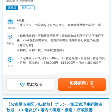
■業務内容
株式会社小澤製作所
ごみ処理プラントの設計・建設からアフターサービス、メンテナ
正社員
転勤なし
ンス、運営維持管理まで一貫して担う当社にて、ごみ焼却施設
（清掃工場）の新設工事の土木・建築工事における下請けゼネコ
ンへの指導および施工管理をお任せします。（将来的な現場所長
■概要：
候補となります。）
工業プラントの設備をはじめとする、各種産業機械の設計・製
仕事内容
作・施工・メンテナンス及び配管工事を運営する当社にて施工管
■業務詳細
理としてご活躍いただきます。
＜勤務地詳細＞河和事業所住所：愛知県知多郡美浜町大字浦戸字
・ごみ焼却施設新設の元請工事にあたっての現地工事の監督業務
森下29-4 受動喫煙対策：敷地内喫煙可能場所あり変更の範囲：会
（工程、品質、安全等の管理）
■業務詳細：
勤務地
社の定める事業所
・下請けのゼネコンに対する指導・助勢
【最寄り駅】
・依頼や仕様に基づいて機械・プラントの新設・メンテナンス工
・現場所長補佐業務
河和駅、河和口駅、内海駅(愛知県)
事の施工管理（現場監督）をお任せします。お客様と工事進捗の
・客先、協力会社、弊社設計部門との調整・折衝
調整や報告を実施しながら協力会社従業員に設備設置や部品交換
＜予定年収＞703万円～1,404万円＜賃金形態＞月給制＜賃金内訳
の作業を指示し、工期の確認・調整を行います。
＞月額（基本給）：389,000円～816,000円＜月給＞389,000円～
■働き方
・時には設計部門担当者と一緒に、コスト削減や耐久性を上げる
給与
816,000円＜昇給有無＞有＜残業手当＞有＜給与補足＞☆初年度
・工期に応じて1～2年の長期出張が発生します。出張先は国内の
提案も行います。工事現場に設計担当も同席し、提案、作業指示
前職給与保証致します☆※ご経験に応じて給与についてはご相談さ
みで海外出張はありません。
などを実施する事で取引先企業様への工事進捗や工事内容説明に
せて頂きます■昇給：年1回■賞与：年2回<業績により決算賞与支
・出張の際は会社負担でレオパレス借上またはホテル代を支給し
関する説得力も、信頼も増します。合わせて、「1分1秒でも早く
給>賃金はあくまでも目安の金額であり、選考を通じて上下する可
ます。
応募依頼する
現場を稼働させたい！」という要望にどこまでお応えできるかを
気になる
能性があります。月給(月額)は固定手当を含めた表記です。
・出張手当：日当6500円
（エージェントサービス）
判断するのも大切な役目です。
（手当例：年間300日出張の場合、6500×300＝195万円が別途支
・保守業務では「故障した部品を交換して終わり」ではなく、原
給されます）
因究明を行った上で、再発防止、延命の対策の提案までお願いし
・現状新設工事の部門が大阪にしかないため、転勤はありませ
ます。汚れて故障した状態をキレイにするのは大きな達成感とな
ん。
【名古屋市南区／転勤無】プラント施工管理◆経験者
ります。
・昨年度有給休暇平均取得日数：18.3日
歓迎 ※エ場及びエ場内の製造・搬送・貯蔵設備