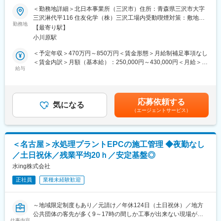
います。
＜勤務地詳細＞北日本事業所（三沢市）住所：青森県三沢市大字
プラントにおける日常的な補修工事、定期的な大規模修繕工事、
三沢淋代平116 住友化学（株）三沢工場内受動喫煙対策：敷地内
改良工事、新設工事などがスムーズに納期通りに終了するように
勤務地
■当社の魅力：
喫煙可能場所あり変更の範囲：会社の定める事業所
【最寄り駅】
施工管理を行なっていただきます。
・労働環境改善への取り組み
小川原駅
現場・工程管理が中心で、エンジニアリングとメンテナンスの割
各部門で残業時間の制限目標を設定しております。設定している
合は1:4程度とメンテナンスの案件が大多数です。
時間内で残業時間が守られているか月ごとに管理しており、経営
＜予定年収＞470万円～850万円＜賃金形態＞月給制補足事項なし
会議等で議題に出して、どうすれば少なくできるのか全社的に取
＜賃金内訳＞月額（基本給）：250,000円～430,000円＜月給＞
■メンテナンス(日常的な補修工事)
給与
り組んでおります。プライベートと仕事を両立できる働き方が可
250,000円～430,000円＜昇給有無＞有＜残業手当＞有＜給与補足
全国90か所以上の拠点で日常的に日本全国のプラントメンテナン
能です。
＞■昇給：年1回（7月）■賞与：年2回（6月・11月）20代後半：
スを実施しています。
年収550万円（月給29万円＋賞与）／別途各種手当30代前半：年
※石油・石油化学プラントにおいて、全国トップクラスの実績を有
・元請け案件多数／円滑、柔軟なプロジェクト遂行
収650万円（月給34万円＋賞与）／別途各種手当賃金はあくまで
応募依頼する
しています。
気になる
約7,8割が元請け案件です。設計～施工管理～保守サービスまで自
も目安の金額であり、選考を通じて上下する可能性があります。
（エージェントサービス）
社で抱えることが多く、プロジェクトを一気通貫で円滑に、柔軟
月給(月額)は固定手当を含めた表記です。
■エンジニアリング
に遂行することが可能です。「外注さんと意思の疎通が図れてい
定期的な大規模修繕工事、改良工事、新設工事など。
なかった」「軽微な変更も時間がかかる」といった業界特有の問
多様な改造・建設プロジェクトに事業化の検討段階から参画し、
題も起こりにくい体制です。
＜名古屋＞水処理プラントEPCの施工管理 ◆夜勤なし
設計、施工、試運転まで一貫して行います。
／土日祝休／残業平均20ｈ／安定基盤◎
・穏やかでフラットな社風
＜案件に関して＞
水ing株式会社
当社の特徴は「チームの和を重んじて働く」「穏やかな」社員が
安定した経営基盤を持ち、トップクラスのシェアを誇る当社の案
多いことです。入社後にまずその社風に(いい意味で)驚く社員がた
正社員
業種未経験歓迎
件は、数億～数十億の案件が多数。
くさんおります！
大規模案件に携われるので、いち早くスキルアップすることがで
きます。
変更の範囲：会社の定める業務
～地域限定制度もあり／元請け／年休124日（土日祝休）／地方
※大規模メンテンナンス(定修工事)時には、2,000名にもなる人数
公共団体の客先が多く9～17時の間しか工事が出来ない現場が多
を束ね業務を遂行します。
仕事内容