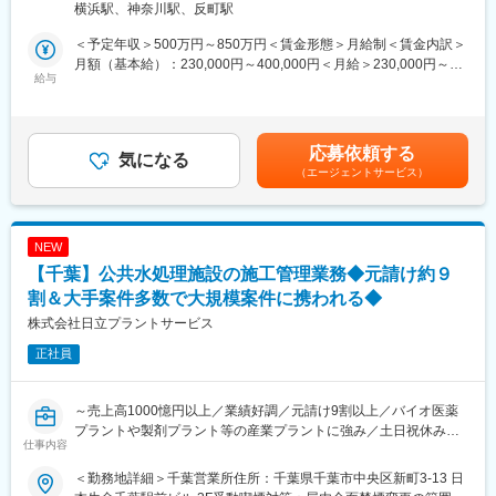
横浜駅、神奈川駅、反町駅
す。監督業務を行う場合は、基本的に工事期間中は施工現場に常
■トップクラスの技術×就業環境良好：
駐します。
・事業分野としては、浄水場の水処理装置をはじめ電子部品、医
＜予定年収＞500万円～850万円＜賃金形態＞月給制＜賃金内訳＞
現場での施工監督以外の業務として、勤務地の事務所において工
薬品、食品等の生産現場で使用される純水製造装置の設計、施工
月額（基本給）：230,000円～400,000円＜月給＞230,000円～
事案件の計画、設計、積算などの業務を行うことがあります。
給与
管理を行うエンジニアリング事業と、装置の安定した運用をサポ
400,000円＜昇給有無＞有＜残業手当＞有＜給与補足＞※経験等を
※監督業務を行う場合は、基本的に工事期間中はクライアント施工
ートするメンテナンス事業があります。また“オルトピアJ”と呼ば
考慮しながら総合的に判断のため提示から上下する可能性がござ
現場に直行直帰。
れる遠隔監視システムを開発し、遠隔でプラントや生産工場等管
います。■賞与：年2回（7月、12月）■昇給：年1回（4月）■現場
理できるIT化にも力を入れております。平均勤続年数も12,1年と
手当＋宿泊が伴う場合は宿泊代実費支給賃金はあくまでも目安の
応募依頼する
■当社の多様なビジネスフィールド：
気になる
業界平均に比べ長いため、働きやすい環境です。
金額であり、選考を通じて上下する可能性があります。月給(月額)
（エージェントサービス）
＜産業プラント事業＞
は固定手当を含めた表記です。
医薬品、食品、化成品などの産業プラントに関わる設備・工事の
変更の範囲：当社業務全般
企画～設計～建設～メンテナンスに至るまで、総合的に広範囲な
ニーズに応えています。
NEW
【千葉】公共水処理施設の施工管理業務◆元請け約９
＜空調設備事業＞
半導体や食品、医薬品などの製造に欠かすことのできないクリー
割＆大手案件多数で大規模案件に携われる◆
ンルーム分野は、高い技術と実績を誇っています。
株式会社日立プラントサービス
さらに最近では、バイオ再生医療設備でも高い評価をいただいて
正社員
います。
＜水処理事業＞
～売上高1000憶円以上／業績好調／元請け9割以上／バイオ医薬
人の暮らしや産業化にとって必要不可欠な「水」。
プラントや製剤プラント等の産業プラントに強み／土日祝休み／
大切な公共の水インフラである上下水道処理場の増設や修繕・改
仕事内容
福利厚生・手当充実～
修、更に生産活動に伴う、民間工場の排水処理設備などを担って
います。
＜勤務地詳細＞千葉営業所住所：千葉県千葉市中央区新町3-13 日
■業務詳細：