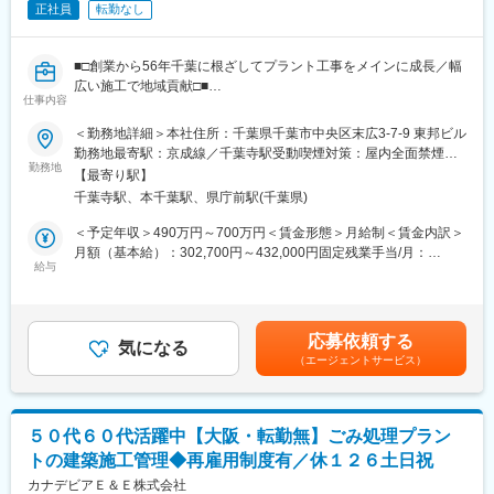
新入社員が早期に即戦力として活躍できるよう、上司や先輩社員
正社員
転勤なし
三菱ケミカルグループ全体で残業時間を抑制する方針であり、土
がマンツーマンで指導を行いサポート体制を取っています。
日休み前提で工期を組んでいること、勤怠管理の徹底（PCログが
とられる→残業は１分単位で支給）やノー残業デー、ITの活用推
変更の範囲：会社の定める業務
■□創業から56年千葉に根ざしてプラント工事をメインに成長／幅
進など、働き方改革に取り組んでいます。
広い施工で地域貢献□■
仕事内容
■研修・育成体制等について：
■業務内容：
入社された方が早期に活躍できるよう、上司や先輩社員が指導を
＜勤務地詳細＞本社住所：千葉県千葉市中央区末広3-7-9 東邦ビル
工事現場での工程、安全、品質管理を行う施工管理業務です。
行うサポート体制を用意しており、社内に技術研修センターがあ
勤務地最寄駅：京成線／千葉寺駅受動喫煙対策：屋内全面禁煙変
プラント・発電所・橋梁などの大型構造物への塗装（防食塗
勤務地
るなど、教育体制も整っております。また、人材育成のガイドラ
更の範囲：会社の定める事業所
【最寄り駅】
装）・防水塗装・大規模改修工事の管理業務を担当していただき
インや体系を整備しており、階層別研修や専門知識を学べる教育
千葉寺駅、本千葉駅、県庁前駅(千葉県)
ます。
制度も充実しています。さらに、講習費用や試験費用の会社負担
はもちろん資格取得による祝儀もあり、全社員が成長出来る環境
＜予定年収＞490万円～700万円＜賃金形態＞月給制＜賃金内訳＞
■魅力ポイント：
が整っています。
月額（基本給）：302,700円～432,000円固定残業手当/月：
様々なプラント・発電所・橋梁などの社会インフラを維持するた
給与
47,300円～68,000円（固定残業時間20時間0分/月）超過した時間
めに不可欠な大規模塗装工事の管理業務です。
■休暇取得状況：
外労働の残業手当は追加支給＜月給＞350,000円～500,000円（一
経験や資格を活かして、これからの時代に増えていくインフラ施
繁忙期を除いて有給休暇取得のしやすい環境です。時間外勤務累
律手当を含む）＜昇給有無＞有＜残業手当＞有＜給与補足＞※資
設、鋼構造物、建築物件の維持・リニューアル工事の管理を担っ
計時間での代休取得、時間単位の休暇取得可能。連続休暇の取得
格、経験などを考慮して決定いたします。■昇給：年1回■賞与：
応募依頼する
ていただける方を募集します。
気になる
も推奨しています。また、ノー残業デーの設定があり、メリハリ
年2回（7月と12月に支給+決算賞与）賃金はあくまでも目安の金
（エージェントサービス）
のついた働き方ができる環境です。
額であり、選考を通じて上下する可能性があります。月給(月額)は
■当社の特徴：
固定手当を含めた表記です。
創業56年、千葉に根付いて安定して成長してきた企業です。千葉
■育児休業取得：
県に多い発電所などのプラント工事を長年請け負ってきました。
男性の育児休業取得にも力をいれており、年々取得者が増えてい
５０代６０代活躍中【大阪・転勤無】ごみ処理プラン
近年、公共工事にも力を入れて取り組んでいます。資格を保有
ます。直近1年では約４割の男性が育休を取得されています。
トの建築施工管理◆再雇用制度有／休１２６土日祝
し、経験豊富な社員が多数在籍しており、サポート体制はバッチ
リです。
カナデビアＥ＆Ｅ株式会社
変更の範囲：会社の定める業務