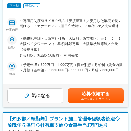
正社員
転勤なし
変更の範囲：会社の定める業務
～再雇用制度有り／５０代入社実績豊富！／安定した環境で長く
働ける！／カナデビアG（旧日立造船G）／年休126／完全週休2
仕事内容
日（土日祝）／有給消化率65％～
＜勤務地詳細＞大阪本社住所：大阪府大阪市港区弁天１－２－１
＼この求人のポイント／
大阪ベイタワーオフィス勤務地最寄駅：大阪環状線等線／弁天町
（1）５０代６０代活躍中！
勤務地
駅受動喫煙対策：屋内喫煙可能場所あり変更の範囲：会社の定め
【最寄り駅】
当社では、５０代以上の社員が全体の５０%ほどを占めていま
る事業所
弁天町駅、九条駅(大阪府)、朝潮橋駅
す。５０代での中途入社実績も多数あり、これまでのご経験を活
かしながら年収を下げずに長く働いていける環境を探している方
＜予定年収＞600万円～1,000万円＜賃金形態＞月給制＜賃金内訳
にはぴったりの環境です。前職のご年収も加味してオファーいた
＞月額（基本給）：330,000円～555,000円＜月給＞330,000円～
しますので、ぜひご応募ください！
給与
555,000円＜昇給有無＞有＜残業手当＞有＜給与補足＞■予定年収
はあくまでも目安の金額であり、選考を通じて上下する可能性が
（2）カナデビアＧ会社で待遇・働き方・福利厚生◎充実！
あります。賃金はあくまでも目安の金額であり、選考を通じて上
・東証プライム上場の親会社「カナデビア株式会社（旧商号：日
下する可能性があります。月給(月額)は固定手当を含めた表記で
応募依頼する
立造船）」と同じ就業規則・賃金規則を適用しているため、待
気になる
す。
（エージェントサービス）
遇・福利厚生は充実です。
・働き方改革にも積極的に取り組み、有休も取得しやすい環境で
す（2023年度平均18.3日） 。長期出張も発生せず、残業時間も３
０～３５ｈ程のため、ワークライフバランスを整えることも可
【知多郡／転勤無】プラント施工管理◆経験者歓迎◇
能！
前職年収保証◇社有車支給◇食事手当1万円あり