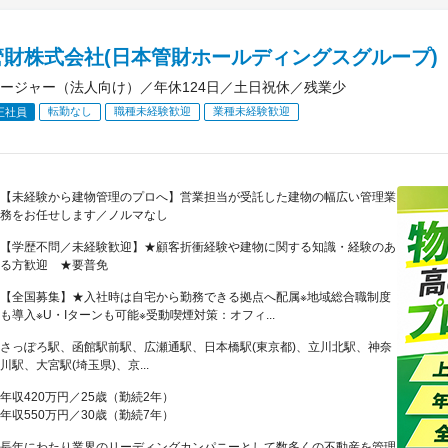
管財株式会社(日本管財ホールディングスグループ)
ージャー（法人向け）／年休124日／土日祝休／残業少
転勤なし
職種未経験歓迎
業種未経験歓迎
正社員
【未経験から建物管理のプロへ】営業担当が受託した建物の幅広い管理業
務をお任せします／ノルマなし
【学歴不問／未経験歓迎】★顧客折衝経験や建物に関する知識・経験のあ
る方歓迎 ★要普免
【全国募集】★入社時は自宅から勤務できる拠点へ配属※地域総合職制度
も導入※U・Iターンも可能※受動喫煙対策：オフィ...
さっぽろ駅、函館駅前駅、広瀬通駅、日本橋駅(東京都)、立川北駅、神奈
川駅、大宮駅(埼玉県)、京...
年収420万円／25歳（勤続2年）
年収550万円／30歳（勤続7年）
長年にわたり業界のリーディングカンパニーとして数多くの不動産を管理