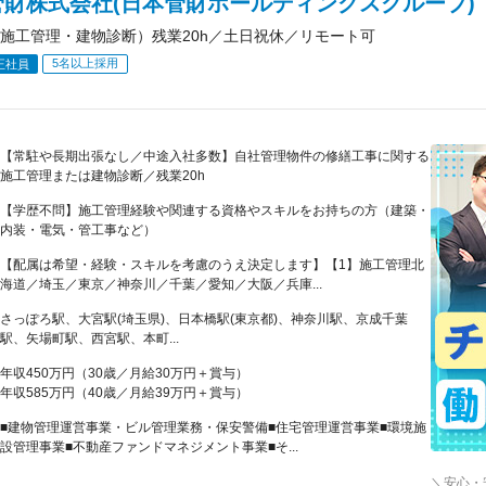
管財株式会社(日本管財ホールディングスグループ)
施工管理・建物診断）残業20h／土日祝休／リモート可
5名以上採用
正社員
【常駐や長期出張なし／中途入社多数】自社管理物件の修繕工事に関する
施工管理または建物診断／残業20h
【学歴不問】施工管理経験や関連する資格やスキルをお持ちの方（建築・
内装・電気・管工事など）
【配属は希望・経験・スキルを考慮のうえ決定します】【1】施工管理北
海道／埼玉／東京／神奈川／千葉／愛知／大阪／兵庫...
さっぽろ駅、大宮駅(埼玉県)、日本橋駅(東京都)、神奈川駅、京成千葉
駅、矢場町駅、西宮駅、本町...
年収450万円（30歳／月給30万円＋賞与）
年収585万円（40歳／月給39万円＋賞与）
■建物管理運営事業・ビル管理業務・保安警備■住宅管理運営事業■環境施
設管理事業■不動産ファンドマネジメント事業■そ...
＼安心・