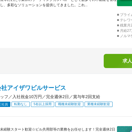
し、多彩なソリューションを提供してきました。これ...
■ プラ
■ テレ
■ 残業
■ 月給
■ ノル
求人
会社アイザワビルサービス
ッフ／入社祝金10万円／完全週休2日／賞与年2回支給
転勤なし
5名以上採用
職種未経験歓迎
業種未経験歓迎
正社員
未経験スタート歓迎☆ビル共用部等の業務をお任せします！完全週休2日