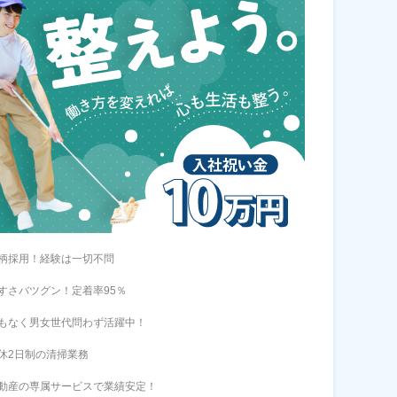
柄採用！経験は一切不問
すさバツグン！定着率95％
もなく男女世代問わず活躍中！
休2日制の清掃業務
動産の専属サービスで業績安定！