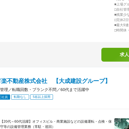
■上場グ
□自社管
■残業少
□完休2
■最大9
□時間休
求人
有楽不動産株式会社 【大成建設グループ】
管理／転職回数・ブランク不問／60代まで活躍中
転勤なし
5名以上採用
正社員
【20代～60代活躍】オフィスビル・商業施設などの設備運転・点検・保
守等の設備管理業務（常駐・巡回）