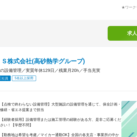
★ワーク
求人
Ｓ株式会社(高砂熱学グループ)
の設備管理／実質年休129日／残業月20h／手当充実
5名以上採用
正社員
【点検で終わらない設備管理】大型施設の設備管理を通じて、保全計画・
修繕・省エネ提案まで担当
【経験者採用】設備管理または施工管理の経験がある方、是非ご応募くだ
さい！【学歴不問】
【勤務地は希望を考慮／マイカー通勤OK】全国の各支店・事業所の中か