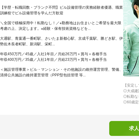
【学歴・転職回数・ブランク不問】ビル設備管理の実務経験者優遇、職業
訓練校でビル設備管理を学んだ方歓迎
＼全国で積極採用中！転勤なし！／※勤務地はお住まいとご希望を最大限
考慮の上、決定します。※経験・保有技術資格などを...
大通駅、青葉通一番町駅、さいたま新都心駅、京成千葉駅、勝どき駅、伊
勢佐木長者町駅、新潟駅、栄町...
年収450万円／45歳／入社1年目／月給26万円＋賞与＋各種手当
年収400万円／35歳／入社1年目／月給23万円＋賞与＋各種手当
＜施設管理事業＞ビル・マンション・その他施設の維持運営管理、警備、
清掃公共施設の維持運営管理（PPP型包括管理 等...
【安定し
◎大成建
◎転勤な
◎60歳
求人