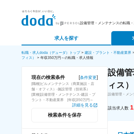
設備管理・メンテナンスの転職・
求人を探す
詳細条件から探す
エージェ
転職・求人doda（デューダ）トップ
建設・プラント・不動産業界
フィス）
年収350万円～の転職・求人情報
新着求人から探す
スカウト
設備管
[
]
現在の検索条件
条件変更
求人特集から探す
パートナ
ィス）
[職種]ビルメンテナンス（商業施設・店
舗・オフィス）-施設管理（技術系）
設備管理・メン
[業種]設備管理・メンテナンス-建設・プ
ラント・不動産業界 [年収]350万円～
詳細を見る
1
該当求人数
検索条件を保存