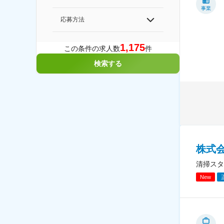
事業
応募方法
1,175
この条件の求人数
件
検索する
株式
清掃スタ
New