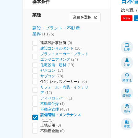
日本
基本条件
総合職（
業種
業種を選択
New
建設・プラント・不動産
業界
(
1,175
)
建築設計事務所
(
0
)
建設コンサルタント
(
16
)
仕事
プラントメーカー・プラント
エンジニアリング
(
24
)
住宅設備・建材
(
19
)
対象
ゼネコン
(
17
)
サブコン
(
78
)
勤務地
住宅（ハウスメーカー）
(
0
)
リフォーム・内装・インテリ
ア
(
12
)
最寄駅
ディベロッパー
(
1
)
不動産仲介
(
1
)
不動産管理
(
467
)
給与
設備管理・メンテナンス
(
1,175
)
土地活用
(
0
)
事業
不動産金融
(
0
)