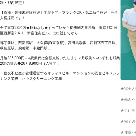
制・都内限定！
【職種・業種未経験歓迎】学歴不問・ブランクOK・第二新卒歓迎！完全
人柄採用です！
全て東京23区内★転勤なし★すべて駅から徒歩圏内事務所（東京都新宿
区西新宿2-6-1 新宿住友ビル）に出社してから...
都庁前駅、西新宿駅、大久保駅(東京都)、高田馬場駅、西新宿五丁目駅、
秋葉原駅、麹町駅、半蔵門駅...
月給235,000円～※残業代は全額支給いたします＜月収例＞※いずれも残業
20hの場合◆26万8,900円（入社す...
・住友不動産が管理運営するオフィスビル・マンションの総合ビルメンテ
ナンス業務・ハウスクリーニング業務
★完全人
★働きや
★力仕事
★完全週
★住友不