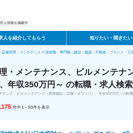
求人情報を掲載中
求人を紹介してもらう
知りたい・聞きたい
ントサービス
転職ノウハウ
設備管理・メンテナンス
技術職・専門職（建設・建築・不動産・プラント・工
サービス
データで見る転職
理・メンテナンス、ビルメンテナ
ーエージェントサービス
コラム・インタビュー
、年収350万円～ の転職・求人検
テナンス、ビルメンテナンス（商業施設・店舗・オフィス）、年収350万円～の転
転職Q&A
,175
件中
1～50
件
を表示