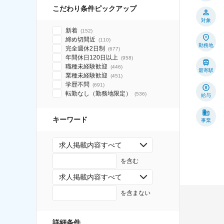
こだわり条件ピックアップ
対象
新着
(
152
)
締め切間近
(
110
)
勤務地
完全週休2日制
(
677
)
年間休日120日以上
(
958
)
職種未経験歓迎
(
446
)
最寄駅
業種未経験歓迎
(
451
)
学歴不問
(
691
)
転勤なし（勤務地限定）
(
536
)
給与
キーワード
事業
求人掲載内容すべて
を含む
求人掲載内容すべて
を含まない
詳細条件