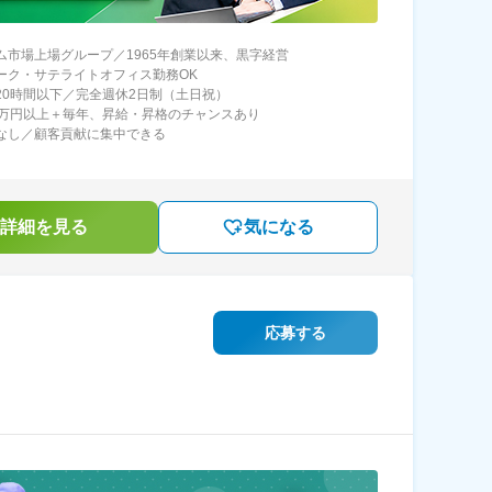
イム市場上場グループ／1965年創業以来、黒字経営
ワーク・サテライトオフィス勤務OK
月20時間以下／完全週休2日制（土日祝）
27万円以上＋毎年、昇給・昇格のチャンスあり
マなし／顧客貢献に集中できる
詳細を見る
気になる
応募する