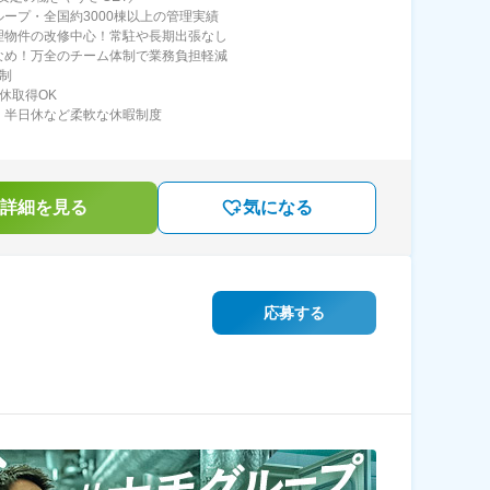
ループ・全国約3000棟以上の管理実績
理物件の改修中心！常駐や長期出張なし
なめ！万全のチーム体制で業務負担軽減
日制
連休取得OK
・半日休など柔軟な休暇制度
詳細を見る
気になる
応募する