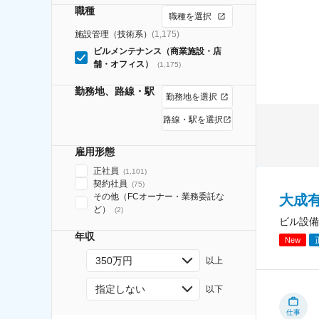
職種
職種を選択
施設管理（技術系）
(
1,175
)
ビルメンテナンス（商業施設・店
舗・オフィス）
(
1,175
)
勤務地、路線・駅
勤務地を選択
路線・駅を選択
雇用形態
正社員
(
1,101
)
契約社員
(
75
)
その他（FCオーナー・業務委託な
大成
ど）
(
2
)
ビル設備
年収
New
350万円
以上
指定しない
以下
仕事