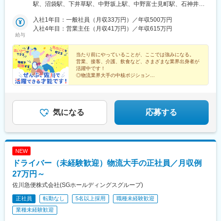
阜、静岡■甲信越エリア新潟、長野、山梨■北陸エリア石川、福
駅、沼袋駅、下井草駅、中野坂上駅、中野富士見町駅、石神井公
線)、新飯塚駅、橋本駅(福岡県)、貝塚駅(福岡県)、雑餉隈駅、吉塚
井、富山■関西エリア大阪、兵庫、京都、和歌山、奈良、滋賀■中
園駅、日進駅(埼玉県)、南羽生駅、越谷駅、越谷レイクタウン駅、
駅、西小倉駅、大塔駅、佐伯駅、豊後豊岡駅、鶴崎駅、東中津
国・四国エリア香川、愛媛、高知、徳島、広島、島根、岡山、山
入社1年目：一般社員（月収33万円）／年収500万円
本庄早稲田駅、和光市駅、番田駅(神奈川県)、久里浜駅、港南台
駅、北友田駅、朝地駅、バルーンさが駅、田代駅、相知駅、肥後
口、鳥取■九州エリア福岡、長崎、大分、佐賀、熊本、鹿児島、沖
入社4年目：営業主任（月収41万円）／年収615万円
駅、栢山駅、読売ランド前駅、武蔵新城駅、昭和駅、片岡駅、南
大津駅、光の森駅、平成駅、人吉駅、三角駅、草道駅、志布志
給与
縄、宮崎■北海道・東北エリア北海道、宮城、福島、山形、岩手、
宇都宮駅、樅山駅、福居駅、藤岡駅、西那須野駅、下今市駅、多
駅、姶良駅、米ノ津駅、古島駅、赤嶺駅、てだこ浦西駅、南方駅
秋田、青森
田羅駅、岩宿駅、上州新屋駅、新前橋駅、渋川駅、駒形駅、細谷
(宮崎県)、高鍋駅、三股駅、東旭川駅、倶知安駅、岩見沢駅、新富
当たり前にやっていることが、ここでは強みになる。
駅(群馬県)、千葉ニュータウン中央駅、湖北駅、江見駅、佐倉駅、
士駅(北海道)、根室駅、新川駅(北海道)、環状通東駅、南郷１３丁
営業、接客、介護、飲食など、さまざまな業界出身者が
新習志野駅、木更津駅、川間駅、江戸川台駅、神立駅、みどりの
目駅、問寒別駅、東室蘭駅、ほしみ駅、深川駅、長都駅、西帯広
活躍中です！
駅、野木駅、赤塚駅、下館駅、延方駅、常陸鴻巣駅、日立駅、佐
◎物流業界大手の中核ポジション
駅、滝川駅、南稚内駅、利別駅、沼ノ端駅、八雲駅、鵡川駅、七
◎運ぶだけで終わらない！お客さまとの会話から成果が
古木駅、三河安城駅、萩原駅(愛知県)、北岡崎駅、石仏駅、田県神
重浜駅、磯分内駅、富良野駅、西北見駅、名寄高校駅、桂台駅、
誕生
社前駅、下小田井駅、福地駅、南大高駅、富貴駅、三河田原駅、
遠軽駅、木古内駅、くりこま高原駅、荒井駅(宮城県)、福田町駅、
◎昇格の他、教育など多彩なキャリアパス
向ケ丘駅、三河一宮駅、竹村駅、港区役所駅、新守山駅、尾張星
泉中央駅、古川駅、東白石駅、泉駅(常磐線)、藤田駅、七日町駅、
の宮駅、本郷駅(愛知県)、佐那具駅、朝熊駅、亀山駅(三重県)、霞
気になる
応募する
泉崎駅、中荒井駅、日立木駅、安達駅、五百川駅、東酒田駅、高
ケ浦駅、六軒駅(三重県)、尾鷲駅、加佐登駅、江吉良駅、新加納
擶駅、置賜駅、山ノ目駅、花巻空港駅(東北本線)、岩手飯岡駅、地
駅、関口駅、南宿駅、郡上大和駅、恵那駅、高山駅、多治見駅、
ノ森駅、村崎野駅、横手駅、上飯島駅、扇田駅、羽後四ツ屋駅、
古井駅、美江寺駅、河津駅、菊川駅(静岡県)、鷲津駅、大場駅、長
大曲駅(秋田県)、能代駅、西目駅、金谷沢駅、田んぼアート駅、七
泉なめり駅、藤枝駅、静岡駅、草薙駅(東海道本線)、袋井駅、西焼
戸十和田駅、新青森駅、小中野駅、東陽町駅、東中野駅、神戸駅
NEW
津駅、上島駅、須津駅、南吉田駅、糸魚川駅、春日山駅、小針
(愛知県)、江端駅、南公園駅、大間駅、市民広場駅
ドライバー（未経験歓迎）物流大手の正社員／月収例
駅、中条駅、宮内駅(新潟県)、魚沼丘陵駅、茨目駅、伊那北駅、広
丘駅、岩村田駅、村山駅(長野県)、信濃常盤駅、田中駅、切石駅、
27万円～
常永駅、春日居町駅、東桂駅、動橋駅、三ツ屋駅、笠師保駅、松
佐川急便株式会社(SGホールディングスグループ)
任駅、丸岡駅、敦賀駅、清明駅、黒部駅、小杉駅、越中舟橋駅、
正社員
転勤なし
5名以上採用
職種未経験歓迎
朝潮橋駅、門真南駅、深江橋駅、河内花園駅、鴻池新田駅、西明
石駅、中埠頭駅、苅藻駅、加太駅(和歌山県)、武庫川団地前駅、紀
業種未経験歓迎
伊山田駅、新宮駅、芳養駅、船戸駅、西田原本駅、吉野口駅、郡