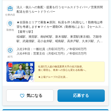
山駅(奈良県)、長柄駅、ケーブル八幡宮山上駅、西舞鶴駅、福知山
市民病院口駅、篠原駅(滋賀県)、多賀大社前駅、三雲駅、栗東駅、
法人・個人への集配・提案を行うセールスドライバー／営業所間
おごと温泉駅、長浜駅、箕浦駅、讃岐塩屋駅、片原町駅(香川県)、
配送を担うルートドライバー
仕事内容
三本松駅(香川県)、北伊予駅、伊予富田駅、平田駅(高知県)、多ノ
郷駅、布師田駅、撫養駅、川原石駅、伴中央駅、広島港・宇品
★全国各エリアで募集★原則、転居を伴う転勤なし！勤務地は希
駅、本郷駅(広島県)、八本松駅、東福山駅、木次駅、遙堪駅、乃木
望を考慮します★マイカー通勤OK（勤務地による）【セールスド
駅、下府駅、八浜駅、金光駅、木見駅、高野駅、厚東駅、長府
勤務地
ライバー】【ルート（輸送）ドライバー】■関東エリア東京、埼
【最寄り駅】
駅、米川駅、山口駅(山口県)、新南陽駅、萩駅、鳥取駅、三本松口
玉、神奈川、栃木、群馬、千葉、茨城■東海エリア愛知、三重、岐
稲城駅、潮見駅、南砂町駅、新木場駅、東雲駅(東京都)、万願寺
駅、南瀬高駅、五郎丸駅、苅田駅、赤間駅、巻向駅、甘木駅(西鉄
阜、静岡■甲信越エリア新潟、長野、山梨■北陸エリア石川、福
駅、武蔵境駅、花小金井駅、昭島駅、高井戸駅、久米川駅、八王
線)、新飯塚駅、橋本駅(福岡県)、貝塚駅(福岡県)、雑餉隈駅、吉塚
井、富山■関西エリア大阪、兵庫、和歌山、奈良、京都、滋賀■中
子みなみ野駅、西高島平駅、西台駅、鮫洲駅、狭山市駅、保谷
駅、西小倉駅、大塔駅、佐伯駅、豊後豊岡駅、鶴崎駅、東中津
国・四国エリア香川、愛媛、高知、徳島、広島、島根、岡山、山
入社1年目：一般社員（月収33万円）／年収500万円
駅、永田駅(埼玉県)、鳩ケ谷駅、鳥浜駅、高座渋谷駅、踊場駅、新
駅、北友田駅、朝地駅、バルーンさが駅、田代駅、相知駅、肥後
口、鳥取■九州エリア福岡、長崎、大分、佐賀、熊本、鹿児島、沖
入社4年目：営業主任（月収41万円）／年収615万円
羽駅、羽沢横浜国大駅、中野島駅、武蔵新城駅、相模大野駅、秦
大津駅、光の森駅、平成駅、人吉駅、三角駅、草道駅、志布志
給与
縄、宮崎■北海道・東北エリア北海道、宮城、福島、山形、岩手、
野駅、南宇都宮駅、樅山駅、福居駅、藤岡駅、西那須野駅、下今
駅、姶良駅、米ノ津駅、古島駅、赤嶺駅、てだこ浦西駅、南方駅
秋田、青森
市駅、多田羅駅、岩宿駅、上州新屋駅、新前橋駅、渋川駅、駒形
(宮崎県)、高鍋駅、三股駅、東旭川駅、倶知安駅、岩見沢駅、新富
社員5万人超の物流業界大手の佐川急便。
駅、細谷駅(群馬県)、松飛台駅、成田空港駅(鉄道)、スポーツセン
士駅(北海道)、根室駅、新川駅(北海道)、環状通東駅、南郷１３丁
働く環境も、将来への安心も変わる転職へ。
ター駅、千葉みなと駅、誉田駅、神立駅、みどりの駅、南栗橋
目駅、問寒別駅、東室蘭駅、ほしみ駅、深川駅、長都駅、西帯広
駅、赤塚駅、下館駅、延方駅、常陸鴻巣駅、日立駅、佐古木駅、
★上場グループの正社員
駅、滝川駅、南稚内駅、利別駅、沼ノ端駅、八雲駅、鵡川駅、七
★チーム制・分業体制で効率的な働き方を実現
三河安城駅、萩原駅(愛知県)、北岡崎駅、石仏駅、田県神社前駅、
重浜駅、磯分内駅、富良野駅、西北見駅、名寄高校駅、桂台駅、
★営業所がワンチームとなり、目標を追うスタイル
下小田井駅、福地駅、南大高駅、富貴駅、三河田原駅、向ケ丘
遠軽駅、木古内駅、くりこま高原駅、荒井駅(宮城県)、福田町駅、
★教育や管理職などのキャリアパスあり
駅、三河一宮駅、竹村駅、港区役所駅、新守山駅、尾張星の宮
泉中央駅、古川駅、東白石駅、泉駅(常磐線)、藤田駅、七日町駅、
駅、本郷駅(愛知県)、佐那具駅、朝熊駅、亀山駅(三重県)、霞ケ浦
気になる
応募する
泉崎駅、中荒井駅、日立木駅、安達駅、五百川駅、東酒田駅、高
駅、六軒駅(三重県)、尾鷲駅、加佐登駅、江吉良駅、新加納駅、関
擶駅、置賜駅、山ノ目駅、花巻空港駅(東北本線)、岩手飯岡駅、地
口駅、南宿駅、郡上大和駅、恵那駅、高山駅、多治見駅、古井
ノ森駅、村崎野駅、横手駅、上飯島駅、扇田駅、羽後四ツ屋駅、
駅、美江寺駅、河津駅、菊川駅(静岡県)、鷲津駅、大場駅、長泉な
大曲駅(秋田県)、能代駅、西目駅、金谷沢駅、田んぼアート駅、七