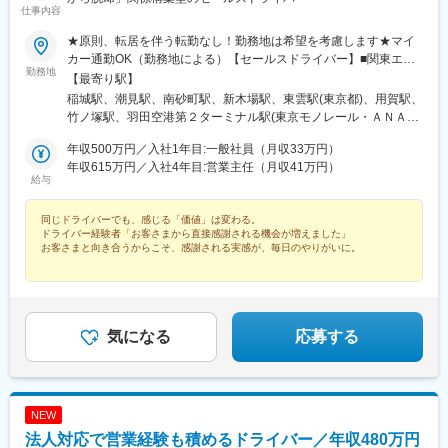
海道)、環状通東駅、南郷１３丁目駅、問寒別駅、東室蘭駅、ほし
仕事内容
み駅、深川駅、長都駅、西帯広駅、滝川駅、南稚内駅、利別駅、
★原則、転居を伴う転勤なし！勤務地は希望を考慮します★マイ
沼ノ端駅、八雲駅、鵡川駅、七重浜駅、磯分内駅、富良野駅、西
カー通勤OK（勤務地による）【セールスドライバー】■関東エリ
北見駅、名寄高校駅、桂台駅、遠軽駅、木古内駅、くりこま高原
勤務地
ア東京、埼玉、神奈川、栃木、群馬、千葉、茨城■東海エリア愛
【最寄り駅】
駅、荒井駅(宮城県)、福田町駅、泉中央駅、古川駅、東白石駅、泉
知、三重、岐阜、静岡■甲信越エリア新潟、長野、山梨■北陸エリ
駅(常磐線)、藤田駅、七日町駅、泉崎駅、中荒井駅、日立木駅、安
稲城駅、潮見駅、南砂町駅、新木場駅、東雲駅(東京都)、用賀駅、
ア石川、福井、富山■関西エリア大阪、兵庫、和歌山、奈良、京
達駅、五百川駅、東酒田駅、高擶駅、置賜駅、山ノ目駅、花巻空
竹ノ塚駅、羽田空港第２ターミナル駅(東京モノレール・ＡＮＡ利
都、滋賀■中国・四国エリア香川、愛媛、高知、徳島、広島、島
港駅(東北本線)、岩手飯岡駅、地ノ森駅、村崎野駅、横手駅、上飯
用)、昭和島駅、大鳥居駅、大井競馬場前駅、西武立川駅、東福生
根、岡山、山口、鳥取■九州エリア福岡、長崎、大分、佐賀、熊
年収500万円／入社1年目:一般社員（月収33万円）
島駅、扇田駅、羽後四ツ屋駅、大曲駅(秋田県)、能代駅、西目駅、
駅、八広駅、川口元郷駅、高坂駅、ふじみ野駅、新白岡駅、越谷
本、鹿児島、沖縄、宮崎■北海道・東北エリア北海道、宮城、福
年収615万円／入社4年目:営業主任（月収41万円）
金谷沢駅、田んぼアート駅、七戸十和田駅、新青森駅、小中野
レイクタウン駅、新子安駅、鶴間駅、南町田グランベリーパーク
給与
島、山形、岩手、秋田、青森
駅、東陽町駅、八幡山駅、立会川駅、神戸駅(愛知県)、江端駅、箕
駅、愛甲石田駅、さがみ野駅、湘南台駅、平塚駅、片岡駅、南宇
面船場阪大前駅、大間駅、大井競馬場前駅
都宮駅、樅山駅、福居駅、藤岡駅、西那須野駅、下今市駅、多田
同じドライバーでも、感じる「価値」は変わる。
羅駅、岩宿駅、上州新屋駅、新前橋駅、渋川駅、駒形駅、細谷駅
ドライバー経験者「お客さまから直接感謝される機会が増えました」
(群馬県)、国吉駅、干潟駅、二俣新町駅、柏たなか駅、八千代中央
お客さまと向き合うからこそ、感謝される実感が、毎日のやりがいに。
駅、新茂原駅、神立駅、みどりの駅、野木駅、赤塚駅、下館駅、
◆社歴や年齢に関わらず昇格やキャリアチェンジが可能
延方駅、常陸鴻巣駅、日立駅、佐古木駅、三河安城駅、萩原駅(愛
◆固定給＋賞与年2回
知県)、北岡崎駅、石仏駅、田県神社前駅、下小田井駅、福地駅、
南大高駅、富貴駅、三河田原駅、向ケ丘駅、三河一宮駅、竹村
駅、港区役所駅、新守山駅、尾張星の宮駅、本郷駅(愛知県)、佐那
気になる
応募する
具駅、朝熊駅、亀山駅(三重県)、霞ケ浦駅、六軒駅(三重県)、尾鷲
駅、加佐登駅、江吉良駅、新加納駅、関口駅、南宿駅、郡上大和
駅、恵那駅、高山駅、多治見駅、古井駅、美江寺駅、河津駅、菊
川駅(静岡県)、鷲津駅、大場駅、長泉なめり駅、藤枝駅、静岡駅、
NEW
草薙駅(東海道本線)、袋井駅、西焼津駅、上島駅、須津駅、南吉田
法人対応で営業経験も積めるドライバー／年収480万円
駅、糸魚川駅、春日山駅、小針駅、中条駅、宮内駅(新潟県)、魚沼