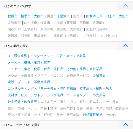
ほかのエリアで探す
秋田市
横手市
大館市
男鹿市
湯沢市
鹿角市
由利本荘市
潟上市
大仙市
北秋田市
にかほ市
仙北市
山本郡（藤里町、三種町、八峰町）
南秋田郡（五城目町、八郎潟町、井川町、大潟村）
仙北郡（美郷町）
雄勝郡（羽後町、東成瀬村）
鹿角郡（小坂町）
北秋田郡（上小阿仁村）
ほかの業種で探す
IT・通信業界
インターネット・広告・メディア業界
メーカー（機械・電気）業界
メーカー（素材・化学・食品・化粧品・その他）業界
商社業界
医薬品・医療機器・ライフサイエンス・医療系サービス
金融業界
建設・プラント・不動産業界
コンサルティング・リサーチ業界・専門事務所・監査法人・税理士法人
人材サービス・アウトソーシング業界・コールセンター
小売業界
外食産業・飲食業界
エネルギー（電力・ガス・石油・新エネルギー）業界
旅行・宿泊・レジャー業界
警備・清掃業界
理容・美容・エステ業界
教育業界
農林水産・鉱業
公社・官公庁・学校・研究施設
冠婚葬祭業界
その他
ほかのこだわり条件で探す