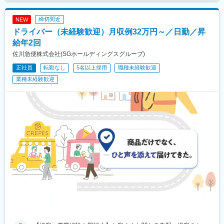
古井駅、美江寺駅、河津駅、菊川駅(静岡県)、鷲津駅、大場駅、長
泉なめり駅、藤枝駅、静岡駅、草薙駅(東海道本線)、袋井駅、西焼
締切間近
NEW
津駅、上島駅、須津駅、南吉田駅、糸魚川駅、春日山駅、小針
ドライバー（未経験歓迎）月収例32万円～／日勤／昇
駅、中条駅、宮内駅(新潟県)、魚沼丘陵駅、茨目駅、伊那北駅、広
丘駅、岩村田駅、村山駅(長野県)、信濃常盤駅、田中駅、切石駅、
給年2回
常永駅、春日居町駅、東桂駅、動橋駅、三ツ屋駅、笠師保駅、松
佐川急便株式会社(SGホールディングスグループ)
任駅、丸岡駅、敦賀駅、清明駅、黒部駅、小杉駅、越中舟橋駅、
正社員
転勤なし
5名以上採用
職種未経験歓迎
朝潮橋駅、門真南駅、深江橋駅、河内花園駅、鴻池新田駅、西明
石駅、中埠頭駅、苅藻駅、加太駅(和歌山県)、武庫川団地前駅、紀
業種未経験歓迎
伊山田駅、新宮駅、芳養駅、船戸駅、西田原本駅、吉野口駅、郡
山駅(奈良県)、長柄駅、ケーブル八幡宮山上駅、西舞鶴駅、福知山
市民病院口駅、篠原駅(滋賀県)、多賀大社前駅、三雲駅、栗東駅、
おごと温泉駅、長浜駅、箕浦駅、讃岐塩屋駅、片原町駅(香川県)、
三本松駅(香川県)、北伊予駅、伊予富田駅、平田駅(高知県)、多ノ
郷駅、布師田駅、撫養駅、川原石駅、伴中央駅、広島港・宇品
駅、本郷駅(広島県)、八本松駅、東福山駅、木次駅、遙堪駅、乃木
駅、下府駅、八浜駅、金光駅、木見駅、高野駅、厚東駅、長府
駅、米川駅、山口駅(山口県)、新南陽駅、萩駅、鳥取駅、三本松口
駅、南瀬高駅、五郎丸駅、苅田駅、赤間駅、巻向駅、甘木駅(西鉄
線)、新飯塚駅、橋本駅(福岡県)、貝塚駅(福岡県)、雑餉隈駅、吉塚
駅、西小倉駅、大塔駅、佐伯駅、豊後豊岡駅、鶴崎駅、東中津
駅、北友田駅、朝地駅、バルーンさが駅、田代駅、相知駅、肥後
大津駅、光の森駅、平成駅、人吉駅、三角駅、草道駅、志布志
駅、姶良駅、米ノ津駅、古島駅、赤嶺駅、てだこ浦西駅、南方駅
(宮崎県)、高鍋駅、三股駅、東旭川駅、倶知安駅、岩見沢駅、新富