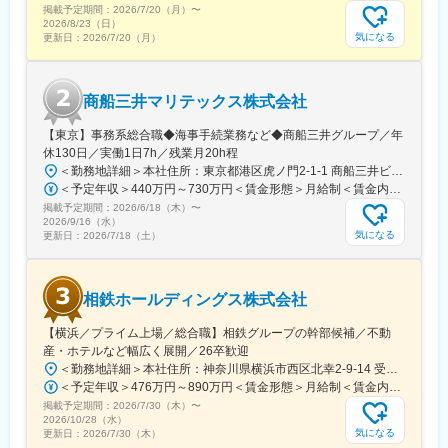
掲載予定期間：
2026/7/20（月）
〜
https://www.noshirounyu.co.jp/recruit/
2026/8/23（日）
気になる
更新日：
2026/7/20（月）
商船三井マリテックス株式会社
【東京】事務系総合職◆海事手続業務など◆商船三井グループ／年
休130日／実働1日7h／残業月20h程
＜勤務地詳細＞本社住所：東京都港区虎ノ門2-1-1 商船三井ビル勤務地最寄駅：東京メトロ銀座線／虎ノ門駅受動喫煙対策：屋内全面禁煙変更の範囲：会社の定める事業所
＜予定年収＞440万円～730万円＜賃金形態＞月給制＜賃金内訳＞月額（基本給）：291,800円～487,000円＜月給＞291,800円～487,000円＜昇給有無＞有＜残業手当＞有＜給与補足＞※上記想定年収には賞与3ヶ月分を含みます。金額は目安の金額であり、これまでのご経験・スキル・現年収等を総合的に考慮し決定いたします。■昇給：年1回■賞与：3ヶ月分（前年度実績）賃金はあくまでも目安の金額であり、選考を通じて上下する可能性があります。月給(月額)は固定手当を含めた表記です。
掲載予定期間：
2026/6/18（木）
〜
2026/9/16（水）
気になる
更新日：
2026/7/18（土）
相鉄ホールディングス株式会社
【横浜／プライム上場／総合職】相鉄グループの幹部候補／不動
産・ホテルなど幅広く展開／26卒歓迎
＜勤務地詳細＞本社住所：神奈川県横浜市西区北幸2-9-14 受動喫煙対策：屋内喫煙可能場所あり変更の範囲：会社の定める事業所
＜予定年収＞476万円～890万円＜賃金形態＞月給制＜賃金内訳＞月額（基本給）：269,000円～535,312円＜月給＞269,000円～535,312円＜昇給有無＞有＜残業手当＞有＜給与補足＞※これまでの経験とスキルに応じて判断いたします。■賞与：:5.7ヶ月（2026年度）■モデル年収：（例1）650万円 入社5年目 主任(月給39.7万円＋賞与174万円)（例2）832万円 入社9年目 係長(月給50.8万円＋賞与222万円)賃金はあくまでも目安の金額であり、選考を通じて上下する可能性があります。月給(月額)は固定手当を含めた表記です。
掲載予定期間：
2026/7/30（木）
〜
2026/10/28（水）
気になる
更新日：
2026/7/30（木）