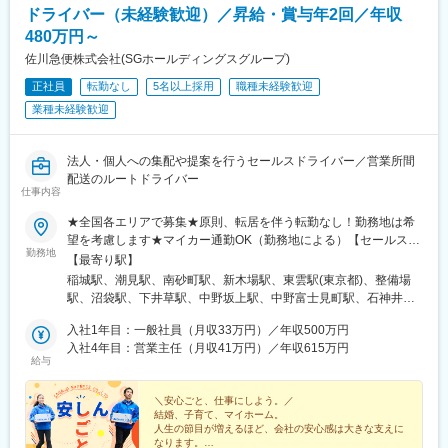
ドライバー（未経験歓迎）／昇給・賞与年2回／年収
中条駅、宮内駅(新潟県)、魚沼丘陵駅、茨目駅、伊那北駅、広丘
駅、岩村田駅、村山駅(長野県)、信濃常盤駅、田中駅、切石駅、常
480万円～
永駅、春日居町駅、東桂駅、動橋駅、三ツ屋駅、笠師保駅、松任
佐川急便株式会社(SGホールディングスグループ)
駅、丸岡駅、敦賀駅、清明駅、黒部駅、小杉駅、越中舟橋駅、沢
正社員
転勤なし
5名以上採用
職種未経験歓迎
良宜駅、ＪＲ総持寺駅、豊川駅(大阪府)、羽倉崎駅、松ノ浜駅、藤
井寺駅、喜志駅、長尾駅(大阪府)、箕面萱野駅、光明池駅、武庫川
業種未経験歓迎
団地前駅、白浜の宮駅、中山寺駅、豊岡駅(兵庫県)、紀伊山田駅、
新宮駅、芳養駅、船戸駅、西田原本駅、吉野口駅、郡山駅(奈良
県)、長柄駅、大山崎駅、馬堀駅、峰山駅、篠原駅(滋賀県)、多賀
法人・個人への集配や提案を行うセールスドライバー／営業所間
大社前駅、三雲駅、栗東駅、おごと温泉駅、長浜駅、箕浦駅、讃
配送のルートドライバー
仕事内容
岐塩屋駅、片原町駅(香川県)、三本松駅(香川県)、北伊予駅、伊予
富田駅、平田駅(高知県)、多ノ郷駅、布師田駅、撫養駅、川原石
★全国各エリアで募集★原則、転居を伴う転勤なし！勤務地は希
駅、伴中央駅、広島港・宇品駅、本郷駅(広島県)、八本松駅、東福
望を考慮します★マイカー通勤OK（勤務地による）【セールスド
山駅、木次駅、遙堪駅、乃木駅、下府駅、八浜駅、金光駅、木見
勤務地
ライバー】【ルート（輸送）ドライバー】■関東エリア東京、埼
【最寄り駅】
駅、高野駅、厚東駅、長府駅、米川駅、山口駅(山口県)、新南陽
玉、神奈川、千葉、栃木、群馬、茨城■東海エリア愛知、三重、岐
稲城駅、潮見駅、南砂町駅、新木場駅、東雲駅(東京都)、整備場
駅、萩駅、鳥取駅、三本松口駅、南瀬高駅、五郎丸駅、苅田駅、
阜、静岡■甲信越エリア新潟、長野、山梨■北陸エリア石川、福
駅、沼袋駅、下井草駅、中野坂上駅、中野富士見町駅、石神井公
赤間駅、伊賀駅、甘木駅(西鉄線)、新飯塚駅、橋本駅(福岡県)、貝
井、富山■関西エリア大阪、兵庫、京都、和歌山、奈良、滋賀■中
園駅、日進駅(埼玉県)、南羽生駅、越谷駅、越谷レイクタウン駅、
塚駅(福岡県)、雑餉隈駅、吉塚駅、西小倉駅、大塔駅、佐伯駅、豊
国・四国エリア香川、愛媛、高知、徳島、広島、島根、岡山、山
入社1年目：一般社員（月収33万円）／年収500万円
本庄早稲田駅、和光市駅、番田駅(神奈川県)、久里浜駅、港南台
後豊岡駅、鶴崎駅、東中津駅、北友田駅、朝地駅、バルーンさが
口、鳥取■九州エリア福岡、長崎、大分、佐賀、熊本、鹿児島、沖
入社4年目：営業主任（月収41万円）／年収615万円
駅、栢山駅、読売ランド前駅、武蔵新城駅、昭和駅、片岡駅、南
駅、田代駅、東唐津駅、肥後大津駅、光の森駅、平成駅、西人吉
給与
縄、宮崎■北海道・東北エリア北海道、宮城、福島、山形、岩手、
宇都宮駅、樅山駅、福居駅、藤岡駅、西那須野駅、下今市駅、多
駅、三角駅、草道駅、志布志駅、姶良駅、米ノ津駅、古島駅、赤
秋田、青森
田羅駅、岩宿駅、上州新屋駅、新前橋駅、渋川駅、駒形駅、細谷
嶺駅、てだこ浦西駅、南方駅(宮崎県)、高鍋駅、三股駅、東旭川
＼安心ごと、仕事にしよう。／
駅(群馬県)、千葉ニュータウン中央駅、湖北駅、江見駅、佐倉駅、
駅、倶知安駅、岩見沢駅、新富士駅(北海道)、根室駅、新川駅(北
結婚、子育て、マイホーム。
新習志野駅、木更津駅、川間駅、江戸川台駅、神立駅、みどりの
海道)、環状通東駅、南郷１３丁目駅、問寒別駅、東室蘭駅、ほし
人生の節目が増えるほど、会社の安心感は大きな支えに
駅、野木駅、赤塚駅、下館駅、延方駅、常陸鴻巣駅、日立駅、佐
なります。
み駅、深川駅、長都駅、西帯広駅、滝川駅、南稚内駅、利別駅、