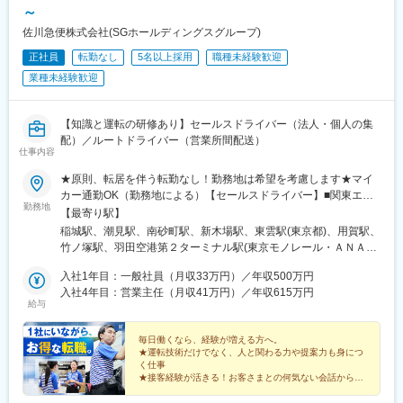
丘陵駅、茨目駅、伊那北駅、広丘駅、岩村田駅、村山駅(長野県)、
～
信濃常盤駅、田中駅、切石駅、常永駅、春日居町駅、東桂駅、動
佐川急便株式会社(SGホールディングスグループ)
橋駅、三ツ屋駅、笠師保駅、松任駅、丸岡駅、敦賀駅、清明駅、
正社員
転勤なし
5名以上採用
職種未経験歓迎
黒部駅、小杉駅、越中舟橋駅、朝潮橋駅、安治川口駅、ユニバー
サルシティ駅、フェリーターミナル駅、加島駅、竜野駅、大阪空
業種未経験歓迎
港駅(大阪モノレール)、網引駅、滝野駅、総合運動公園駅、紀伊山
田駅、新宮駅、芳養駅、船戸駅、西田原本駅、吉野口駅、郡山駅
(奈良県)、長柄駅、上鳥羽口駅、伏見駅(京都府)、祝園駅、篠原駅
【知識と運転の研修あり】セールスドライバー（法人・個人の集
(滋賀県)、多賀大社前駅、三雲駅、栗東駅、おごと温泉駅、長浜
配）／ルートドライバー（営業所間配送）
仕事内容
駅、箕浦駅、讃岐塩屋駅、片原町駅(香川県)、三本松駅(香川県)、
北伊予駅、伊予富田駅、平田駅(高知県)、多ノ郷駅、布師田駅、撫
★原則、転居を伴う転勤なし！勤務地は希望を考慮します★マイ
養駅、川原石駅、伴中央駅、広島港・宇品駅、本郷駅(広島県)、八
カー通勤OK（勤務地による）【セールスドライバー】■関東エリ
本松駅、東福山駅、木次駅、遙堪駅、乃木駅、下府駅、八浜駅、
勤務地
ア東京、埼玉、神奈川、栃木、群馬、千葉、茨城■東海エリア愛
【最寄り駅】
金光駅、木見駅、高野駅、厚東駅、長府駅、米川駅、山口駅(山口
知、三重、岐阜、静岡■甲信越エリア新潟、長野、山梨■北陸エリ
稲城駅、潮見駅、南砂町駅、新木場駅、東雲駅(東京都)、用賀駅、
県)、新南陽駅、萩駅、鳥取駅、三本松口駅、南瀬高駅、五郎丸
ア石川、福井、富山■関西エリア大阪、兵庫、和歌山、奈良、京
竹ノ塚駅、羽田空港第２ターミナル駅(東京モノレール・ＡＮＡ利
駅、苅田駅、赤間駅、伊賀駅、甘木駅(西鉄線)、新飯塚駅、橋本駅
都、滋賀■中国・四国エリア香川、愛媛、高知、徳島、広島、島
用)、昭和島駅、大鳥居駅、大井競馬場前駅、西武立川駅、東福生
(福岡県)、貝塚駅(福岡県)、雑餉隈駅、吉塚駅、西小倉駅、大塔
根、岡山、山口、鳥取■九州エリア福岡、長崎、大分、佐賀、熊
入社1年目：一般社員（月収33万円）／年収500万円
駅、八広駅、川口元郷駅、高坂駅、ふじみ野駅、新白岡駅、越谷
駅、佐伯駅、豊後豊岡駅、鶴崎駅、東中津駅、北友田駅、朝地
本、鹿児島、沖縄、宮崎■北海道・東北エリア北海道、宮城、福
入社4年目：営業主任（月収41万円）／年収615万円
レイクタウン駅、新子安駅、鶴間駅、南町田グランベリーパーク
駅、バルーンさが駅、田代駅、東唐津駅、肥後大津駅、光の森
給与
島、山形、岩手、秋田、青森
駅、愛甲石田駅、さがみ野駅、湘南台駅、平塚駅、片岡駅、南宇
駅、平成駅、人吉駅、三角駅、草道駅、志布志駅、姶良駅、米ノ
都宮駅、樅山駅、福居駅、藤岡駅、西那須野駅、下今市駅、多田
津駅、古島駅、赤嶺駅、てだこ浦西駅、南方駅(宮崎県)、高鍋駅、
毎日働くなら、経験が増える方へ。
羅駅、岩宿駅、上州新屋駅、新前橋駅、渋川駅、駒形駅、細谷駅
三股駅、東旭川駅、倶知安駅、岩見沢駅、新富士駅(北海道)、根室
★運転技術だけでなく、人と関わる力や提案力も身につ
(群馬県)、国吉駅、干潟駅、二俣新町駅、柏たなか駅、八千代中央
駅、新川駅(北海道)、環状通東駅、南郷１３丁目駅、問寒別駅、東
く仕事
駅、新茂原駅、神立駅、みどりの駅、野木駅、赤塚駅、下館駅、
★接客経験が活きる！お客さまとの何気ない会話から受
室蘭駅、ほしみ駅、深川駅、長都駅、西帯広駅、滝川駅、南稚内
注に
延方駅、常陸鴻巣駅、日立駅、佐古木駅、三河安城駅、萩原駅(愛
駅、利別駅、沼ノ端駅、八雲駅、鵡川駅、七重浜駅、磯分内駅、
★教育・指導員・管理職など多彩なキャリア