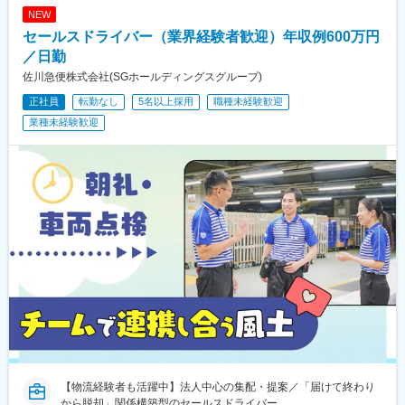
めり駅、藤枝駅、静岡駅、草薙駅(東海道本線)、袋井駅、西焼津
戸十和田駅、新青森駅、小中野駅、東陽町駅、東中野駅、神戸駅
NEW
駅、上島駅、須津駅、南吉田駅、糸魚川駅、春日山駅、小針駅、
(愛知県)、江端駅、南公園駅、大間駅、市民広場駅
セールスドライバー（業界経験者歓迎）年収例600万円
中条駅、宮内駅(新潟県)、魚沼丘陵駅、茨目駅、伊那北駅、広丘
駅、岩村田駅、村山駅(長野県)、信濃常盤駅、田中駅、切石駅、常
／日勤
永駅、春日居町駅、東桂駅、動橋駅、三ツ屋駅、笠師保駅、松任
佐川急便株式会社(SGホールディングスグループ)
駅、丸岡駅、敦賀駅、清明駅、黒部駅、小杉駅、越中舟橋駅、沢
正社員
転勤なし
5名以上採用
職種未経験歓迎
良宜駅、ＪＲ総持寺駅、豊川駅(大阪府)、羽倉崎駅、松ノ浜駅、藤
井寺駅、喜志駅、長尾駅(大阪府)、箕面萱野駅、光明池駅、武庫川
業種未経験歓迎
団地前駅、白浜の宮駅、中山寺駅、豊岡駅(兵庫県)、紀伊山田駅、
新宮駅、芳養駅、船戸駅、西田原本駅、吉野口駅、郡山駅(奈良
県)、長柄駅、大山崎駅、馬堀駅、峰山駅、篠原駅(滋賀県)、多賀
大社前駅、三雲駅、栗東駅、おごと温泉駅、長浜駅、箕浦駅、讃
岐塩屋駅、片原町駅(香川県)、三本松駅(香川県)、北伊予駅、伊予
富田駅、平田駅(高知県)、多ノ郷駅、布師田駅、撫養駅、川原石
駅、伴中央駅、広島港・宇品駅、本郷駅(広島県)、八本松駅、東福
山駅、木次駅、遙堪駅、乃木駅、下府駅、八浜駅、金光駅、木見
駅、高野駅、厚東駅、長府駅、米川駅、山口駅(山口県)、新南陽
駅、萩駅、鳥取駅、三本松口駅、南瀬高駅、五郎丸駅、苅田駅、
赤間駅、伊賀駅、甘木駅(西鉄線)、新飯塚駅、橋本駅(福岡県)、貝
塚駅(福岡県)、雑餉隈駅、吉塚駅、西小倉駅、大塔駅、佐伯駅、豊
後豊岡駅、鶴崎駅、東中津駅、北友田駅、朝地駅、バルーンさが
駅、田代駅、東唐津駅、肥後大津駅、光の森駅、平成駅、西人吉
駅、三角駅、草道駅、志布志駅、姶良駅、米ノ津駅、古島駅、赤
嶺駅、てだこ浦西駅、南方駅(宮崎県)、高鍋駅、三股駅、東旭川
【物流経験者も活躍中】法人中心の集配・提案／「届けて終わり
駅、倶知安駅、岩見沢駅、新富士駅(北海道)、根室駅、新川駅(北
から脱却」関係構築型のセールスドライバー