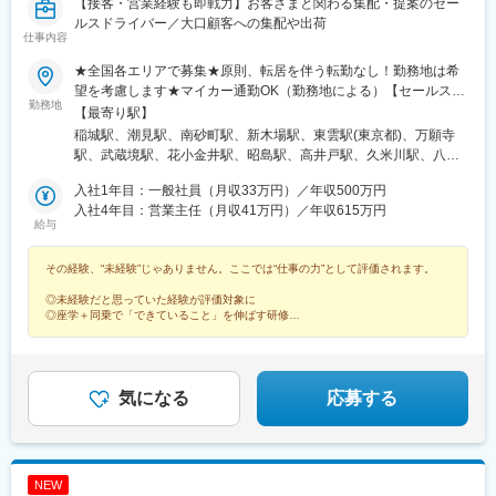
【接客・営業経験も即戦力】お客さまと関わる集配・提案のセー
士駅(北海道)、根室駅、新川駅(北海道)、環状通東駅、南郷１３丁
ルスドライバー／大口顧客への集配や出荷
目駅、問寒別駅、東室蘭駅、ほしみ駅、深川駅、長都駅、西帯広
仕事内容
駅、滝川駅、南稚内駅、利別駅、沼ノ端駅、八雲駅、鵡川駅、七
★全国各エリアで募集★原則、転居を伴う転勤なし！勤務地は希
重浜駅、磯分内駅、富良野駅、西北見駅、名寄高校駅、桂台駅、
望を考慮します★マイカー通勤OK（勤務地による）【セールスド
遠軽駅、木古内駅、くりこま高原駅、荒井駅(宮城県)、福田町駅、
勤務地
ライバー】【ルート（輸送）ドライバー】■関東エリア東京、埼
【最寄り駅】
泉中央駅、古川駅、東白石駅、泉駅(常磐線)、藤田駅、七日町駅、
玉、神奈川、栃木、群馬、千葉、茨城■東海エリア愛知、三重、岐
泉崎駅、中荒井駅、日立木駅、安達駅、五百川駅、東酒田駅、高
稲城駅、潮見駅、南砂町駅、新木場駅、東雲駅(東京都)、万願寺
阜、静岡■甲信越エリア新潟、長野、山梨■北陸エリア石川、福
擶駅、置賜駅、山ノ目駅、花巻空港駅(東北本線)、岩手飯岡駅、地
駅、武蔵境駅、花小金井駅、昭島駅、高井戸駅、久米川駅、八王
井、富山■関西エリア大阪、兵庫、和歌山、奈良、京都、滋賀■中
ノ森駅、村崎野駅、横手駅、上飯島駅、扇田駅、羽後四ツ屋駅、
子みなみ野駅、西高島平駅、西台駅、鮫洲駅、狭山市駅、保谷
国・四国エリア香川、愛媛、高知、徳島、広島、島根、岡山、山
入社1年目：一般社員（月収33万円）／年収500万円
大曲駅(秋田県)、能代駅、西目駅、金谷沢駅、田んぼアート駅、七
駅、永田駅(埼玉県)、鳩ケ谷駅、鳥浜駅、高座渋谷駅、踊場駅、新
口、鳥取■九州エリア福岡、長崎、大分、佐賀、熊本、鹿児島、沖
入社4年目：営業主任（月収41万円）／年収615万円
戸十和田駅、新青森駅、小中野駅、東陽町駅、東中野駅、神戸駅
羽駅、羽沢横浜国大駅、中野島駅、武蔵新城駅、相模大野駅、秦
給与
縄、宮崎■北海道・東北エリア北海道、宮城、福島、山形、岩手、
(愛知県)、江端駅、南公園駅、大間駅、市民広場駅
野駅、南宇都宮駅、樅山駅、福居駅、藤岡駅、西那須野駅、下今
秋田、青森
市駅、多田羅駅、岩宿駅、上州新屋駅、新前橋駅、渋川駅、駒形
その経験、“未経験”じゃありません。ここでは“仕事の力”として評価されます。
駅、細谷駅(群馬県)、松飛台駅、成田空港駅(鉄道)、スポーツセン
ター駅、千葉みなと駅、誉田駅、神立駅、みどりの駅、南栗橋
◎未経験だと思っていた経験が評価対象に
駅、赤塚駅、下館駅、延方駅、常陸鴻巣駅、日立駅、佐古木駅、
◎座学＋同乗で「できていること」を伸ばす研修
◎昇格や他職種への挑戦など多彩なキャリア
三河安城駅、萩原駅(愛知県)、北岡崎駅、石仏駅、田県神社前駅、
◎男性も育休実績あり・退職金や家族手当あり
下小田井駅、福地駅、南大高駅、富貴駅、三河田原駅、向ケ丘
駅、三河一宮駅、竹村駅、港区役所駅、新守山駅、尾張星の宮
駅、本郷駅(愛知県)、佐那具駅、朝熊駅、亀山駅(三重県)、霞ケ浦
気になる
応募する
駅、六軒駅(三重県)、尾鷲駅、加佐登駅、江吉良駅、新加納駅、関
口駅、南宿駅、郡上大和駅、恵那駅、高山駅、多治見駅、古井
駅、美江寺駅、河津駅、菊川駅(静岡県)、鷲津駅、大場駅、長泉な
めり駅、藤枝駅、静岡駅、草薙駅(東海道本線)、袋井駅、西焼津
NEW
駅、上島駅、須津駅、南吉田駅、糸魚川駅、春日山駅、小針駅、