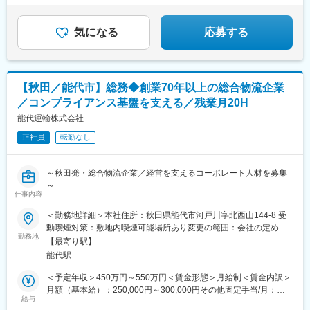
知県)、北岡崎駅、石仏駅、田県神社前駅、下小田井駅、福地駅、
富良野駅、西北見駅、名寄高校駅、桂台駅、遠軽駅、木古内駅、
★年収480万円～／月1万円の独身寮あり
南大高駅、富貴駅、三河田原駅、向ケ丘駅、三河一宮駅、竹村
くりこま高原駅、荒井駅(宮城県)、福田町駅、泉中央駅、古川駅、
駅、港区役所駅、新守山駅、尾張星の宮駅、本郷駅(愛知県)、佐那
気になる
応募する
東白石駅、泉駅(常磐線)、藤田駅、七日町駅、泉崎駅、中荒井駅、
具駅、朝熊駅、亀山駅(三重県)、霞ケ浦駅、六軒駅(三重県)、尾鷲
日立木駅、安達駅、五百川駅、東酒田駅、高擶駅、置賜駅、山ノ
駅、加佐登駅、江吉良駅、新加納駅、関口駅、南宿駅、郡上大和
目駅、花巻空港駅(東北本線)、岩手飯岡駅、地ノ森駅、村崎野駅、
駅、恵那駅、高山駅、多治見駅、古井駅、美江寺駅、河津駅、菊
横手駅、上飯島駅、扇田駅、羽後四ツ屋駅、大曲駅(秋田県)、能代
川駅(静岡県)、鷲津駅、大場駅、長泉なめり駅、藤枝駅、静岡駅、
駅、西目駅、金谷沢駅、田んぼアート駅、七戸十和田駅、新青森
【秋田／能代市】総務◆創業70年以上の総合物流企業
草薙駅(東海道本線)、袋井駅、西焼津駅、上島駅、須津駅、南吉田
駅、小中野駅、東陽町駅、京急新子安駅、神戸駅(愛知県)、江端
／コンプライアンス基盤を支える／残業月20H
駅、糸魚川駅、春日山駅、小針駅、中条駅、宮内駅(新潟県)、魚沼
駅、南港東駅、十条駅(京都府・近鉄線)、大間駅
丘陵駅、茨目駅、伊那北駅、広丘駅、岩村田駅、村山駅(長野県)、
能代運輸株式会社
信濃常盤駅、田中駅、切石駅、常永駅、春日居町駅、東桂駅、動
正社員
転勤なし
橋駅、三ツ屋駅、笠師保駅、松任駅、丸岡駅、敦賀駅、清明駅、
黒部駅、小杉駅、越中舟橋駅、朝潮橋駅、安治川口駅、ユニバー
サルシティ駅、フェリーターミナル駅、加島駅、竜野駅、大阪空
～秋田発・総合物流企業／経営を支えるコーポレート人材を募集
港駅(大阪モノレール)、網引駅、滝野駅、総合運動公園駅、紀伊山
～
田駅、新宮駅、芳養駅、船戸駅、西田原本駅、吉野口駅、郡山駅
仕事内容
(奈良県)、長柄駅、上鳥羽口駅、伏見駅(京都府)、祝園駅、篠原駅
■業務概要：
＜勤務地詳細＞本社住所：秋田県能代市河戸川字北西山144-8 受
(滋賀県)、多賀大社前駅、三雲駅、栗東駅、おごと温泉駅、長浜
総合物流企業である当社にて、総務部門のリーダー候補として幅
動喫煙対策：敷地内喫煙可能場所あり変更の範囲：会社の定める
駅、箕浦駅、讃岐塩屋駅、片原町駅(香川県)、三本松駅(香川県)、
広い総務業務を担っていただきます。
勤務地
事業所
北伊予駅、伊予富田駅、平田駅(高知県)、多ノ郷駅、布師田駅、撫
【最寄り駅】
社内各部署と密接に連携しながら調整役を担うとともに、物流事
養駅、川原石駅、伴中央駅、広島港・宇品駅、本郷駅(広島県)、八
能代駅
業に関わる許認可・法務対応を通じてコンプライアンス基盤を支
本松駅、東福山駅、木次駅、遙堪駅、乃木駅、下府駅、八浜駅、
える重要なポジションです。
＜予定年収＞450万円～550万円＜賃金形態＞月給制＜賃金内訳＞
金光駅、木見駅、高野駅、厚東駅、長府駅、米川駅、山口駅(山口
月額（基本給）：250,000円～300,000円その他固定手当/月：
県)、新南陽駅、萩駅、鳥取駅、三本松口駅、南瀬高駅、五郎丸
■業務詳細：
給与
60,000円～79,000円＜月給＞310,000円～379,000円＜昇給有無
駅、苅田駅、赤間駅、伊賀駅、甘木駅(西鉄線)、新飯塚駅、橋本駅
＜コーポレート・社内調整＞