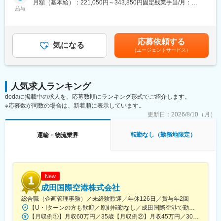
送、倉庫保管、通関、船舶代理店業などをワンストップで提供す
月額（基本給）：221,050円～343,850円固定残業手当/月：
・運行管理：ドライバーへの運行指示や配送ルートの管理、ドラ
給与
る総合物流企業です。
32,850円～51,150円（固定残業時間20時間0分/月）超過した時間
イバーの点呼、運転スケジュール・残業時間の管理 等をお任せし
海運・陸運を組み合わせた国際一貫物流サービスを強みとし、大
外労働の残業手当は追加支給＜月給＞253,900円～395,000円（一
ます。
型機械の輸送や据付、移設など高難度な物流ニーズにも対応して
律手当を含む）＜昇給有無＞有＜残業手当＞有＜給与補足＞■賞
・社内の安全対策会議への参加：安全対策に伴い、運送に使用す
います。
与：有（年2回／平均2.5か月（昨年度実績）） ■手当：特にあり
応募依頼する
る車両や荷の積み込み方法等について協議を行います。
気になる
近年では、循環型林業と物流を融合したサービスにより、秋田杉
ません。賃金はあくまでも目安の金額であり、選考を通じて上下
（エージェントサービス）
・事故対応 等
の伐採から輸送までを担う林業分野にも参入し、事業の多角化を
する可能性があります。月給(月額)は固定手当を含めた表記です。
進めています。
▼将来的にお任せする業務：
また、「人財育成」「健康経営」「働きやすい職場環境づくり」
・事業所の売上や目標の管理
を基本方針に掲げ、経済産業省の「地域未来牽引企業」や健康経
人気求人ランキング
・部下の業務のマネジメント 等
営優良法人に選定されるなど、地域社会への貢献と持続的な成長
dodaに掲載中の求人を、応募数順にランキング形式でご紹介します。
に向けた取り組みも高く評価されています。これらを通じて、地
※応募数が同数の場合は、新着順に表示しています。
■組織構成：
域に根ざしながらグローバルにも対応可能なワンストップの一貫
本社には40代後半の所長に加え、40代の配車統括担当者が1名お
更新日：
2026/8/10（月）
物流サービスを提供し続けています。
ります。
秋田港運事業所には50代の所長に加え、40代の物流管理者が2名
変更の範囲：会社の定める業務
転勤なし（勤務地限定）
運輸・物流業界
おります。
■働き方：
・実際の時間外労働：月平均20時間
・年間休日：110日
New
・週休：土日祝休み
成田国際空港株式会社
※月1，2日ほど、土曜日出勤が発生します。
総合職（企画管理事務）／未経験歓迎／年休126日／賞与年2回
【U・Iターンの方も歓迎／原則転勤なし／成田国際空港で勤務】■千葉県成田市古込字古込1-1受動喫煙対策：オフィス内禁煙・分煙※自動車通勤：可能（必要条件を満たしている場合のみ）
■より詳しい当社事業や業務、社員の雰囲気については採用ページ
【月収例①】月収60万円／35歳【月収例②】月収45万円／30歳【月収例③】月収41万円／25歳※各種手当(残業手当、住居手当、通勤手当等)込みの金額です。※別途賞与が年２回支給されます。※個人差がある旨、ご承知おきください。<月給>【初任給（大卒）】月給27万8600円＋各種手当(残業手当、住居手当、通勤手当等)＋賞与年2回【初任給（院卒）】月給30万500円＋各種手当(残業手当、住居手当、通勤手当等)＋賞与年2回※上記は新卒初任給です。経験やスキルを考慮して決定いたします。
をご参照ください。