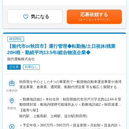
＞有＜残業手当＞有＜給与補足＞■昇給：年1回■賞与：年2回（計
(福岡県)、貝塚駅(福岡県)、雑餉隈駅、吉塚駅、西小倉駅、大塔
・総務・庶務業務全般（施設管理、備品・車両管理、社内規程の
2.5ヶ月分）賃金はあくまでも目安の金額であり、選考を通じて上
駅、佐伯駅、豊後豊岡駅、鶴崎駅、東中津駅、北友田駅、朝地
整備・運用）
下する可能性があります。月給(月額)は固定手当を含めた表記で
駅、バルーンさが駅、田代駅、東唐津駅、肥後大津駅、光の森
応募依頼する
・経営層・各事業部・関係部署との調整・折衝、社内横断プロジ
気になる
す。
駅、平成駅、人吉駅、三角駅、草道駅、志布志駅、姶良駅、米ノ
（エージェントサービス）
ェクトの推進
津駅、古島駅、赤嶺駅、てだこ浦西駅、南方駅(宮崎県)、高鍋駅、
・株主総会・取締役会など会社法対応業務のサポート
三股駅、東旭川駅、倶知安駅、岩見沢駅、新富士駅(北海道)、根室
・社内コミュニケーション施策の企画・運営
駅、新川駅(北海道)、環状通東駅、南郷１３丁目駅、問寒別駅、東
・BCPの策定・見直し・運用管理
室蘭駅、ほしみ駅、深川駅、長都駅、西帯広駅、滝川駅、南稚内
締切間近
＜物流許認可・法務・コンプライアンス＞
駅、利別駅、沼ノ端駅、八雲駅、鵡川駅、七重浜駅、磯分内駅、
【能代市or秋田市】運行管理◆転勤無/土日祝休/残業
・一般貨物自動車運送事業に関する各種許認可手続き
富良野駅、西北見駅、名寄高校駅、桂台駅、遠軽駅、木古内駅、
・倉庫業・港湾運送事業に関する許認可の取得・更新・維持管理
20H程・勤続平均13.5年/総合物流企業◆
くりこま高原駅、荒井駅(宮城県)、福田町駅、泉中央駅、古川駅、
・関係法令（貨物自動車運送事業法、倉庫業法、港湾運送事業法
能代運輸株式会社
東白石駅、泉駅(常磐線)、藤田駅、七日町駅、泉崎駅、中荒井駅、
等）の調査・社内周知
日立木駅、安達駅、五百川駅、東酒田駅、高擶駅、置賜駅、山ノ
正社員
転勤なし
・行政機関・外部専門家との連絡・調整
目駅、花巻空港駅(東北本線)、岩手飯岡駅、地ノ森駅、村崎野駅、
・コンプライアンス体制の整備・推進
横手駅、上飯島駅、扇田駅、羽後四ツ屋駅、大曲駅(秋田県)、能代
駅、西目駅、金谷沢駅、田んぼアート駅、七戸十和田駅、新青森
秋田県を中心とした4つの事業所で一般貨物自動車運送事業や港湾
■キャリアパス：
駅、小中野駅、東陽町駅、京急新子安駅、神戸駅(愛知県)、江端
運送事業、倉庫業、通関業、船舶代理店業 等を幅広く展開する当
将来的に総務部長へのキャリアパスを想定しており、経営を支え
駅、南港東駅、十条駅(京都府・近鉄線)、大間駅
仕事内容
社にて、以下の業務をご担当いただきます。
るコーポレート機能の中核を担う方を求めています。
総務部メンバーの育成・マネジメント／部門予算の管理・最適化
＜勤務地詳細1＞本社住所：秋田県能代市河戸川字北西山144-8 受
■業務概要：運行管理担当（将来的な所長候補）
／経営会議への報告・提言など、経営視点を持ちながら組織づく
動喫煙対策：敷地内喫煙可能場所あり＜勤務地詳細2＞秋田港運事
当社の運行管理および会社全体の管理体制を強化することを目的
勤務地
りに携わることができます。
業所住所：秋田県秋田市土崎港相染町字浜ナシ山124-5 受動喫煙
【最寄り駅】
に、管理担当者の採用を行います。
対策：敷地内喫煙可能場所あり
能代駅、上飯島駅、土崎駅、追分駅(秋田県)
■当社について：
<業務詳細>【変更の範囲：会社の定める業務】
当社は、秋田県の能代港・秋田港を拠点に、港湾荷役、陸上輸
＜予定年収＞360万円～560万円＜賃金形態＞月給制＜賃金内訳＞
▼メイン業務：