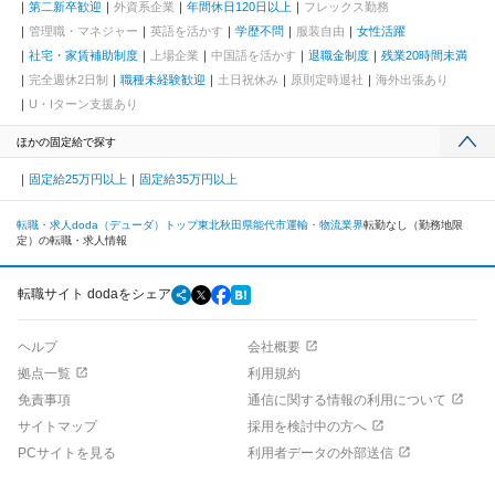
第二新卒歓迎
外資系企業
年間休日120日以上
フレックス勤務
管理職・マネジャー
英語を活かす
学歴不問
服装自由
女性活躍
社宅・家賃補助制度
上場企業
中国語を活かす
退職金制度
残業20時間未満
完全週休2日制
職種未経験歓迎
土日祝休み
原則定時退社
海外出張あり
U・Iターン支援あり
ほかの固定給で探す
固定給25万円以上
固定給35万円以上
転職・求人doda（デューダ）トップ
東北
秋田県
能代市
運輸・物流業界
転勤なし（勤務地限
定）の転職・求人情報
転職サイト dodaをシェア
ヘルプ
会社概要
拠点一覧
利用規約
免責事項
通信に関する情報の利用について
サイトマップ
採用を検討中の方へ
PCサイトを見る
利用者データの外部送信