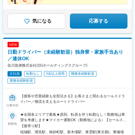
◎プライム上場グループ
古木駅、三河安城駅、萩原駅(愛知県)、北岡崎駅、石仏駅、田県神
沼ノ端駅、八雲駅、鵡川駅、七重浜駅、磯分内駅、富良野駅、西
◎知識も運転研修もあり
社前駅、下小田井駅、福地駅、南大高駅、富貴駅、三河田原駅、
北見駅、名寄高校駅、桂台駅、遠軽駅、木古内駅、くりこま高原
◎配属後はチームで連携し負担軽減
向ケ丘駅、三河一宮駅、竹村駅、港区役所駅、新守山駅、尾張星
◎男性も育休実績あり・退職金や家族手当あり
駅、荒井駅(宮城県)、福田町駅、泉中央駅、古川駅、東白石駅、泉
の宮駅、本郷駅(愛知県)、佐那具駅、朝熊駅、亀山駅(三重県)、霞
気になる
応募する
駅(常磐線)、藤田駅、七日町駅、泉崎駅、中荒井駅、日立木駅、安
ケ浦駅、六軒駅(三重県)、尾鷲駅、加佐登駅、江吉良駅、新加納
達駅、五百川駅、東酒田駅、高擶駅、置賜駅、山ノ目駅、花巻空
駅、関口駅、南宿駅、郡上大和駅、恵那駅、高山駅、多治見駅、
港駅(東北本線)、岩手飯岡駅、地ノ森駅、村崎野駅、横手駅、上飯
古井駅、美江寺駅、河津駅、菊川駅(静岡県)、鷲津駅、大場駅、長
島駅、扇田駅、羽後四ツ屋駅、大曲駅(秋田県)、能代駅、西目駅、
泉なめり駅、藤枝駅、静岡駅、草薙駅(東海道本線)、袋井駅、西焼
金谷沢駅、田んぼアート駅、七戸十和田駅、新青森駅、小中野
NEW
津駅、上島駅、須津駅、南吉田駅、糸魚川駅、春日山駅、小針
駅、東陽町駅、八幡山駅、立会川駅、神戸駅(愛知県)、江端駅、箕
日勤ドライバー（未経験歓迎）独身寮・家族手当あり
駅、中条駅、宮内駅(新潟県)、魚沼丘陵駅、茨目駅、伊那北駅、広
面船場阪大前駅、大間駅、大井競馬場前駅
丘駅、岩村田駅、村山駅(長野県)、信濃常盤駅、田中駅、切石駅、
／連休OK
常永駅、春日居町駅、東桂駅、動橋駅、三ツ屋駅、笠師保駅、松
佐川急便株式会社(SGホールディングスグループ)
任駅、丸岡駅、敦賀駅、清明駅、黒部駅、小杉駅、越中舟橋駅、
正社員
転勤なし
5名以上採用
職種未経験歓迎
朝潮橋駅、門真南駅、深江橋駅、河内花園駅、鴻池新田駅、西明
石駅、中埠頭駅、苅藻駅、加太駅(和歌山県)、武庫川団地前駅、紀
業種未経験歓迎
伊山田駅、新宮駅、芳養駅、船戸駅、西田原本駅、吉野口駅、郡
山駅(奈良県)、長柄駅、ケーブル八幡宮山上駅、西舞鶴駅、福知山
市民病院口駅、篠原駅(滋賀県)、多賀大社前駅、三雲駅、栗東駅、
【接客や営業経験も全部活きる】お客さまと関わるセールスドラ
おごと温泉駅、長浜駅、箕浦駅、讃岐塩屋駅、片原町駅(香川県)、
イバー／物流を支えるルートドライバー
仕事内容
三本松駅(香川県)、北伊予駅、伊予富田駅、平田駅(高知県)、多ノ
郷駅、布師田駅、撫養駅、川原石駅、伴中央駅、広島港・宇品
★全国各エリアで募集★原則、転居を伴う転勤なし！勤務地は希
駅、本郷駅(広島県)、八本松駅、東福山駅、木次駅、遙堪駅、乃木
望を考慮します★マイカー通勤OK（勤務地による）【セールスド
駅、下府駅、八浜駅、金光駅、木見駅、高野駅、厚東駅、長府
勤務地
ライバー】【ルート（輸送）ドライバー】■関東エリア東京、埼
【最寄り駅】
駅、米川駅、山口駅(山口県)、新南陽駅、萩駅、鳥取駅、三本松口
玉、神奈川、千葉、栃木、群馬、茨城■東海エリア愛知、三重、岐
稲城駅、潮見駅、南砂町駅、新木場駅、東雲駅(東京都)、整備場
駅、南瀬高駅、五郎丸駅、苅田駅、赤間駅、巻向駅、甘木駅(西鉄