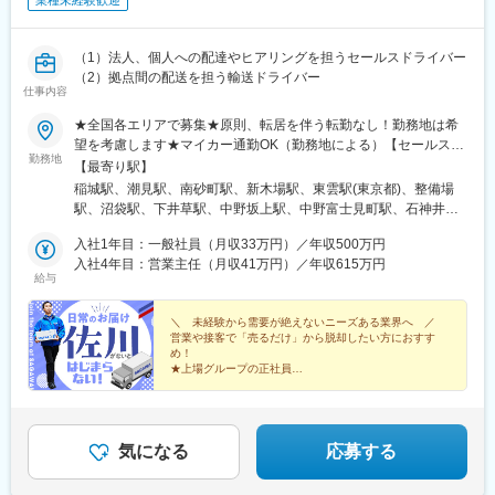
業種未経験歓迎
（1）法人、個人への配達やヒアリングを担うセールスドライバー
（2）拠点間の配送を担う輸送ドライバー
仕事内容
★全国各エリアで募集★原則、転居を伴う転勤なし！勤務地は希
望を考慮します★マイカー通勤OK（勤務地による）【セールスド
勤務地
ライバー】【ルート（輸送）ドライバー】■関東エリア東京、埼
【最寄り駅】
玉、神奈川、千葉、栃木、群馬、茨城■東海エリア愛知、三重、岐
稲城駅、潮見駅、南砂町駅、新木場駅、東雲駅(東京都)、整備場
阜、静岡■甲信越エリア新潟、長野、山梨■北陸エリア石川、福
駅、沼袋駅、下井草駅、中野坂上駅、中野富士見町駅、石神井公
井、富山■関西エリア大阪、兵庫、京都、和歌山、奈良、滋賀■中
園駅、日進駅(埼玉県)、南羽生駅、越谷駅、越谷レイクタウン駅、
国・四国エリア香川、愛媛、高知、徳島、広島、島根、岡山、山
入社1年目：一般社員（月収33万円）／年収500万円
本庄早稲田駅、和光市駅、番田駅(神奈川県)、久里浜駅、港南台
口、鳥取■九州エリア福岡、長崎、大分、佐賀、熊本、鹿児島、沖
入社4年目：営業主任（月収41万円）／年収615万円
駅、栢山駅、読売ランド前駅、武蔵新城駅、昭和駅、片岡駅、南
給与
縄、宮崎■北海道・東北エリア北海道、宮城、福島、山形、岩手、
宇都宮駅、樅山駅、福居駅、藤岡駅、西那須野駅、下今市駅、多
秋田、青森
田羅駅、岩宿駅、上州新屋駅、新前橋駅、渋川駅、駒形駅、細谷
＼ 未経験から需要が絶えないニーズある業界へ ／
駅(群馬県)、千葉ニュータウン中央駅、湖北駅、江見駅、佐倉駅、
営業や接客で「売るだけ」から脱却したい方におすす
新習志野駅、木更津駅、川間駅、江戸川台駅、神立駅、みどりの
め！
駅、野木駅、赤塚駅、下館駅、延方駅、常陸鴻巣駅、日立駅、佐
★上場グループの正社員
★業界大手のノウハウで効率的な働き方を実現
古木駅、三河安城駅、萩原駅(愛知県)、北岡崎駅、石仏駅、田県神
★目標はチーム制※個人ノルマなし
社前駅、下小田井駅、福地駅、南大高駅、富貴駅、三河田原駅、
★教育や管理職などのキャリアパスあり
向ケ丘駅、三河一宮駅、竹村駅、港区役所駅、新守山駅、尾張星
の宮駅、本郷駅(愛知県)、佐那具駅、朝熊駅、亀山駅(三重県)、霞
気になる
応募する
ケ浦駅、六軒駅(三重県)、尾鷲駅、加佐登駅、江吉良駅、新加納
駅、関口駅、南宿駅、郡上大和駅、恵那駅、高山駅、多治見駅、