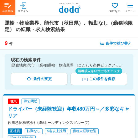
会員登録
ログイン
気になる
メニュー
運輸・物流業界、能代市（秋田県）、転勤なし（勤務地限
定）
の転職・求人検索結果
9
条件で並び替え
件
現在の検索条件
[勤務地]能代市 [業種]運輸・物流業界 [こだわり条件ピックアップ]転勤なし（勤務地限定） [詳細条件](募集・採用情報)転勤なし（勤務地限定）
新着求人をいつでもチェック
条件の変更
この条件を保存
締切間近
NEW
ドライバー（未経験歓迎）年収480万円～／多彩なキャ
リア
佐川急便株式会社(SGホールディングスグループ)
正社員
転勤なし
5名以上採用
職種未経験歓迎