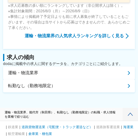
※求人応募数の多い順にランキングしています（非公開求人は除く）。
※集計対象期間：2026/8/3（月）～2026/8/9（日）
※事情により掲載終了予定日よりも前に求人募集が終了していることもご
ざいます。その場合は当サイトから応募はできませんので、あらかじめご
了承ください。
運輸・物流業界
の人気求人ランキングを詳しく見る
求人の傾向
dodaに掲載中の求人に関するデータを、カテゴリごとにご紹介します。
運輸・物流業界
転勤なし（勤務地限定）
運輸・物流業界、能代市（秋田県）、転勤なし（勤務地限定）の転職・求人情報
を業種で絞り込む
鉄道業
道路貨物運送業（宅配便・トラック運送など）
道路旅客運送業
海運業
航空運輸業
倉庫業・梱包業