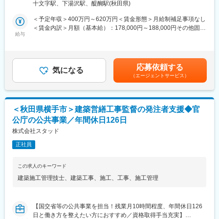
きる環境づくりに力を注いでいます。そのため自身の経験、及
の定める事業所
十文字駅、下湯沢駅、醍醐駅(秋田県)
び、コミュニケーション能力を活かすことができます。
◎工事数量のとりまとめや設計図書等の資料作成及び修正
＜予定年収＞400万円～620万円＜賃金形態＞月給制補足事項なし
◎施工業者との調整会議運営、打合せ、現地確認・立会
変更の範囲：会社の定める業務
＜賃金内訳＞月額（基本給）：178,000円～188,000円その他固定
◎Excel、Word、PowerPointによる資料作成
給与
手当/月：48,000円～122,000円固定残業手当/月：52,950円～
◎各種CADによる図面の作成及び修正 ※既存社員が従事してお
72,630円（固定残業時間30時間0分/月）超過した時間外労働の残
り、具体的な業務を説明・指導します。
業手当は追加支給＜月給＞278,950円～382,630円（一律手当を含
む）＜昇給有無＞有＜残業手当＞有＜給与補足＞■賞与：年2回※
応募依頼する
■就業環境：
気になる
経験・能力・年齢等を考慮の上、当社規定より決定致します。※有
（エージェントサービス）
残業月10時間程度、年間休日126日、出張・転勤無しと働きやす
資格者は優遇致します。賃金はあくまでも目安の金額であり、選
い環境が整っています。国交省とのお取引をしており、残業しな
考を通じて上下する可能性があります。月給(月額)は固定手当を含
い前提で施工計画を立てて受注をしているため、働きやすい環境
めた表記です。
が実現できています。
＜秋田県横手市＞建築営繕工事監督の発注者支援◆官
公庁の公共事業／年間休日126日
■同社の特徴：
1983年に創業して以来、地域に根付いたコンサルティングが好評
株式会社スタッド
価であり、着実な成長を遂げてきました。同社は社内外問わず、
正社員
人と人との絆に重きを置いたコンサルティングに取り組んでいま
す。社名の由来はSkilled Technical Art Designers（洗練された技
術者集団）の頭文字をとったもので、初心を忘れず常に技術の向
この求人のキーワード
上を心がけ「お客様のニーズが第一」の意識の下、地域のリーデ
建築施工管理技士
、
建築工事
、
施工
、
工事
、
施工管理
ィングコンサルタントを目指しています。
国国交通省とはは年にわたって取引ををっているため、事業計画
の技術的提案や意見もしやすく、『主体的に業務に取り組む』こ
【国交省等の公共事業を担当！残業月10時間程度、年間休日126
とができる環境にあります。
日と働き方を整えたい方におすすめ／資格取得手当充実】