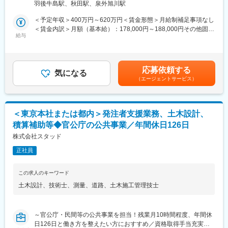
■社風：
羽後牛島駅、秋田駅、泉外旭川駅
量・図面・積算資料等の作成をお任せします。
同社には中途入社者が多数おり、社員間のコミュニケーションも
主に秋田県・国交省等が発注する工事に関する積算業務を担当し
活発で、馴染みやすい環境です。また、個人の能力を重視してお
＜予定年収＞400万円～620万円＜賃金形態＞月給制補足事項なし
ていただきます。
り、性別や年齢に関わらず、アイディアや意見を発信、交換がで
＜賃金内訳＞月額（基本給）：178,000円～188,000円その他固定
・工事案件の数量算出・積算条件の設定
給与
きる環境づくりに力を注いでいます。そのため自身の経験、及
手当/月：48,000円～122,000円固定残業手当/月：52,950円～
・数量計算書・積算書などの積算資料の作成
び、コミュニケーション能力を活かすことができます。
72,630円（固定残業時間30時間0分/月）超過した時間外労働の残
・工事発注図面・設計変更 図面などの作成
業手当は追加支給＜月給＞278,950円～382,630円（一律手当を含
※Word・Excel・CADの他 専用ソフトを使用し業務をおこないま
変更の範囲：会社の定める業務
む）＜昇給有無＞有＜残業手当＞有＜給与補足＞■賞与：年2回
応募依頼する
す。
気になる
（業績により決算賞与有り）※経験・能力・年齢等を考慮の上、当
（エージェントサービス）
社規定より決定致します。※有資格者は優遇致します。賃金はあく
■就業環境：
までも目安の金額であり、選考を通じて上下する可能性がありま
【残業月10時間程度・土日祝休・年休126日と働きやすい環境が
す。月給(月額)は固定手当を含めた表記です。
整っています。】
＜東京本社または都内＞発注者支援業務、土木設計、
・長年にわたり国土交通省とのお取引をしており、残業をしない
積算補助等◆官公庁の公共事業／年間休日126日
前提で施工計画を立てて受注をしているため、残業は月10時間程
度と少なめに抑えられています。
株式会社スタッド
・働き方改革に力を入れており、管理職が勤務時間や状況をチェ
正社員
ックして人員を調整するなど業務の平準化を進めており、年間休
日126日と働きやすい環境です。
・デスクワークが8割～9割を占めているため、年齢や体力に関わ
この求人のキーワード
らず長く働き続けることができます。
土木設計
、
技術士
、
測量
、
道路
、
土木施工管理技士
・中途入社者が多数在籍しており、性別や年齢に関わらず、アイ
ディアや意見を発信、交換ができる環境づくりに力を注いでいま
す。社員間のコミュニケーションも活発な環境です。
～官公庁・民間等の公共事業を担当！残業月10時間程度、年間休
日126日と働き方を整えたい方におすすめ／資格取得手当充実～
■当社の特徴：