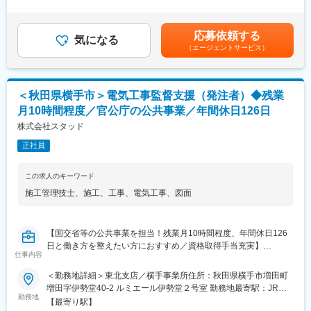
◎各種CADによる図面の作成及び修正 ※既存社員が従事してお
72,630円（固定残業時間30時間0分/月）超過した時間外労働の残
り、具体的な業務を説明・指導します。
業手当は追加支給＜月給＞278,950円～382,630円（一律手当を含
む）＜昇給有無＞有＜残業手当＞有＜給与補足＞■賞与：年2回※
応募依頼する
■就業環境：
気になる
経験・能力・年齢等を考慮の上、当社規定より決定致します。※有
（エージェントサービス）
残業月10時間程度、年間休日125日、出張・転勤無しと働きやす
資格者は優遇致します。賃金はあくまでも目安の金額であり、選
い環境が整っています。国交省とのお取引をしており、残業しな
考を通じて上下する可能性があります。月給(月額)は固定手当を含
い前提で施工計画を立てて受注をしているため、働きやすい環境
めた表記です。
が実現できています。
＜秋田県横手市＞電気工事監督支援（発注者）◆残業
月10時間程度／官公庁の公共事業／年間休日126日
■同社の特徴：
1983年に創業して以来、地域に根付いたコンサルティングが好評
株式会社スタッド
価であり、着実な成長を遂げてきました。同社は社内外問わず、
正社員
人と人との絆に重きを置いたコンサルティングに取り組んでいま
す。社名の由来はSkilled Technical Art Designers（洗練された技
術者集団）の頭文字をとったもので、初心を忘れず常に技術の向
この求人のキーワード
上を心がけ「お客様のニーズが第一」の意識の下、地域のリーデ
施工管理技士
、
施工
、
工事
、
電気工事
、
図面
ィングコンサルタントを目指しています。
国国交通省とはは年にわたって取引ををっているため、事業計画
の技術的提案や意見もしやすく、『主体的に業務に取り組む』こ
【国交省等の公共事業を担当！残業月10時間程度、年間休日126
とができる環境にあります。
日と働き方を整えたい方におすすめ／資格取得手当充実】
仕事内容
■社風：
■職務詳細：
同社には中途入社者が多数おり、社員間のコミュニケーションも
＜勤務地詳細＞東北支店／横手事業所住所：秋田県横手市増田町
国土交通省等、官公庁から民間の工事会社へ発注された道路・河
活発で、馴染みやすい環境です。また、個人の能力を重視してお
増田字伊勢堂40-2 ルミエール伊勢堂２号室 勤務地最寄駅：JR奥
川・ダム等の電気通信工事が適切に行われているか、発注者側の
勤務地
り、性別や年齢に関わらず、アイディアや意見を発信、交換がで
羽本線／十文字駅受動喫煙対策：屋内全面禁煙変更の範囲：会社
【最寄り駅】
立場になって管理します。