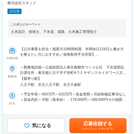
（2）土木・建築設計…本社オフィスにて、以下いずれかの業務を
株式会社スタッド
担当します。
正社員
・土木設計…道路工事、河川工事、上下水道工事、造成、区画整
理等の設計
・建築設計…学校をはじめとした様々な建築物の意匠設計や調査
この求人のキーワード
点検
土木設計
、
技術士
、
下水道
、
道路
、
土木施工管理技士
（3）建設工事業務代行…本社オフィスまたは取引先官公庁・企業
にて、以下いずれかの業務を担当します。
・土木、建築施工管理業務
【公共事業を担当！残業月10時間程度、年間休日126日と働き方
・各種図面、数量計算書、各種申請図書の作成業務
を整えたい方におすすめ／資格取得手当充実】
・CADオペレーター業務
仕事内容
■業務内容：
■就業環境
＜勤務地詳細＞公益財団法人東京都都市づくり公社 下水道部設
お取引先官公庁内に常勤して頂き、下水道工事に関わる設計及び
【残業月10時間程度・土日祝休・年休126日と働きやすい環境が
計課住所：東京都八王子市子安町4-7-1 サザンスカイタワー八王子
積算補助業務を担当頂きます。
勤務地
整っています。】
7階勤務地最寄駅：JR各線／八王子駅受動喫煙対策：屋内全面禁
【最寄り駅】
・長年にわたり国土交通省とのお取引をしており、残業をしない
煙変更の範囲：会社の定める事業所
八王子駅、京王八王子駅、京王片倉駅
■職務詳細：
前提で施工計画を立てて受注をしているため、残業は月10時間程
・工事発注に必要な調書の作成
度と少なめに抑えられています。
＜予定年収＞400万円～620万円＜賃金形態＞月給制補足事項なし
・各関係機関との連絡調整や確認
・働き方改革に力を入れており、管理職が勤務時間や状況をチェ
＜賃金内訳＞月額（基本給）：178,000円～188,000円その他固定
・設計図面の修正及び照査
給与
ックして人員を調整するなど業務の平準化を進めており、年間休
手当/月：48,000円～122,000円固定残業手当/月：52,950円～
・各種数量計算書の修正及び照査
日126日と働きやすい環境です。
72,630円（固定残業時間30時間0分/月）超過した時間外労働の残
・積算書の修正及び照査
・中途入社者が多数在籍しており、性別や年齢に関わらず、アイ
業手当は追加支給＜月給＞278,950円～382,630円（一律手当を含
※Excel、Word、AutoCADによる図面等の作成及び修正業務を行
ディアや意見を発信、交換ができる環境づくりに力を注いでいま
む）＜昇給有無＞有＜残業手当＞有＜給与補足＞■賞与：年2回
応募依頼する
います。
気になる
す。社員間のコミュニケーションも活発な環境です。
（業績により決算賞与有り）※経験・能力・年齢等を考慮の上、当
（エージェントサービス）
仕事内容は既存社員が従事しておりますので、具体的な業務を説
社規定より決定致します。※有資格者は優遇致します。賃金はあく