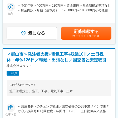
発注者側の立場で管理する発注者支援業務となります。
変更の範囲：会社の定める業務
＜予定年収＞400万円～620万円＜賃金形態＞月給制補足事項なし
すでに既存メンバーが従事しており、業務を熟知したメンバーが
＜賃金内訳＞月額（基本給）：178,000円～188,000円その他固定
丁寧にレクチャーします。
給与
手当/月：48,000円～122,000円固定残業手当/月：52,950円～
72,630円（固定残業時間30時間0分/月）超過した時間外労働の残
◎工事数量のとりまとめや設計図書等の資料作成及び修正
業手当は追加支給＜月給＞278,950円～382,630円（一律手当を含
◎施工業者との調整会議運営、打合せ、現地確認・立会
む）＜昇給有無＞有＜残業手当＞有＜給与補足＞■賞与：年2回※
応募依頼する
◎Excel、Word、PowerPointによる資料作成
気になる
経験・能力・年齢等を考慮の上、当社規定より決定致します。※有
（エージェントサービス）
◎各種CADによる図面の作成及び修正 ※既存社員が従事してお
資格者は優遇致します。賃金はあくまでも目安の金額であり、選
り、具体的な業務を説明・指導します。
考を通じて上下する可能性があります。月給(月額)は固定手当を含
めた表記です。
■就業環境：
＜郡山市＞発注者支援※電気工事※残業10H／土日祝
・年間休日126日、土日祝休みの完全週休二日制でプライベート
休・年休126日／転勤・出張なし／国交省と安定取引
も充実！
・残業をしない前提で施工計画を立てて受注をしているため、残
株式会社スタッド
業は月平均10時間程度と少なく、ワークライフバランスを保てま
正社員
す。
・基本的に転勤や出張はありません。受注の関係でやむなく必要
がある場合も、東北管内のみかつご希望を考慮するので無理やり
この求人のキーワード
の異動は発生しません。
施工管理技士
、
施工
、
工事
、
電気工事
、
土木
■充実の福利厚生：
・家族手当1万～2万、住宅手当2万～3万など、毎月の手当が充実
～発注者側へのチェンジ歓迎／国交省等の公共事業メインで働き
しています。退職金制度もございます。育休実績も豊富で、復帰
方◎／残業月10時間程度・年間休日126日・土日祝休み／資格取
率は100％です。
仕事内容
得手当・住宅手当や家族手当など福利厚生も充実／国交省の発注
・資格取得支援制度を設けており、社内で講座を開いています。