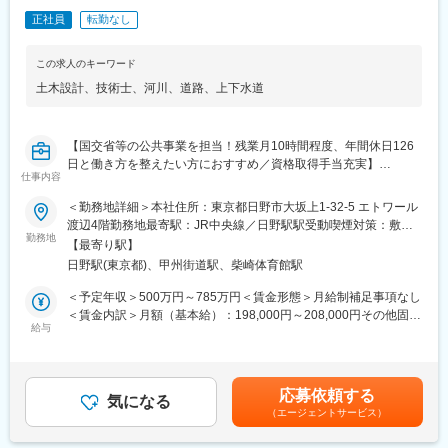
年4月現在)。他にも100名以上の技術スタッフが全国で活躍し、連
正社員
転勤なし
携しながら業務に当たっています。
各々持てる経験と知識を集結させ、最大のパフォーマンスが発揮
できるよう、チームワークを大事に業務に当たってます。
この求人のキーワード
土木設計
、
技術士
、
河川
、
道路
、
上下水道
■当社について：
1983年に創業して以来、地域に根付いたコンサルティングが好評
価であり、着実な成長を遂げてきました。同社は社内外問わず、
【国交省等の公共事業を担当！残業月10時間程度、年間休日126
人と人との絆に重きを置いたコンサルティングに取り組んでいま
日と働き方を整えたい方におすすめ／資格取得手当充実】
す。社名の由来はSkilled Technical Art Designers（洗練された技
仕事内容
術者集団）の頭文字をとったもので、初心を忘れず常に技術の向
■業務内容：
上を心がけ「お客様のニーズが第一」の意識の下、地域のリーデ
＜勤務地詳細＞本社住所：東京都日野市大坂上1-32-5 エトワール
官公庁、民間企業等の発注案件に関する土木設計（上下水道・造
ィングコンサルタントを目指しています。
渡辺4階勤務地最寄駅：JR中央線／日野駅駅受動喫煙対策：敷地
成計画・道路・河川・建築意匠設計・建築物点検）を行っていた
勤務地
国国交通省とはは年にわたって取引ををっているため、事業計画
内喫煙可能場所あり変更の範囲：会社の定める事業所
【最寄り駅】
だきます。
の技術的提案や意見もしやすく、『主体的に業務に取り組む』こ
日野駅(東京都)、甲州街道駅、柴崎体育館駅
【具体的には】
とができる環境にあります。
・基本設計および実施設計
＜予定年収＞500万円～785万円＜賃金形態＞月給制補足事項なし
・現地踏査
■社風：
＜賃金内訳＞月額（基本給）：198,000円～208,000円その他固定
・顧客との打合せ（有資格者には主任技術者として管理を担当し
給与
当社には中途入社者が多数おり、社員間のコミュニケーションも
手当/月：82,000円～192,000円固定残業手当/月：65,610円～
ていただきます）
活発で、馴染みやすい環境です。
93,750円（固定残業時間30時間0分/月）超過した時間外労働の残
また、個人の能力を重視しており、性別や年齢に関わらず、アイ
業手当は追加支給＜月給＞345,610円～493,750円（一律手当を含
■同社の特徴：
ディアや意見を発信、交換ができる環境づくりに力を注いでいま
む）＜昇給有無＞有＜残業手当＞有＜給与補足＞■昇給：1ヶ月あ
応募依頼する
1983年に創業して以来、40年地域に密着したコンサルティングを
気になる
す。
たり500円～10,000円（過去実績）■賞与：年2回※計3.5カ月（過
（エージェントサービス）
支持して頂き、また誠実な取組も評価して頂いて着実な成長を遂
そのため自身の経験、及び、コミュニケーション能力を活かすこ
去実績）※別途資格手当（3,000円～50,000円）賃金はあくまでも
げてまいりました。社内外問わず、人と人との絆に重きを置いて
とができます。
目安の金額であり、選考を通じて上下する可能性があります。月