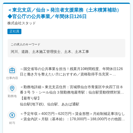
■同社の特徴：
めた表記です。
1983年に創業して以来、地域に根付いたコンサルティングが好評
＜東北支店／仙台＞発注者支援業務（土木積算補助）
価であり、着実な成長を遂げてきました。同社は社内外問わず、
◆官公庁の公共事業／年間休日126日
人と人との絆に重きを置いたコンサルティングに取り組んでいま
す。社名の由来はSkilled Technical Art Designers（洗練された技
株式会社スタッド
術者集団）の頭文字をとったもので、初心を忘れず常に技術の向
正社員
上を心がけ「お客様のニーズが第一」の意識の下、地域のリーデ
ィングコンサルタントを目指しています。
国国交通省とはは年にわたって取引ををっているため、事業計画
この求人のキーワード
の技術的提案や意見もしやすく、『主体的に業務に取り組む』こ
河川
、
道路
、
土木施工管理技士
、
土木
、
土木工事
とができる環境にあります。
■社風：
～国交省等の公共事業を担当！残業月10時間程度、年間休日126
同社には中途入社者が多数おり、社員間のコミュニケーションも
日と働き方を整えたい方におすすめ／資格取得手当充実～
活発で、馴染みやすい環境です。また、個人の能力を重視してお
仕事内容
り、性別や年齢に関わらず、アイディアや意見を発信、交換がで
■職務詳細：
きる環境づくりに力を注いでいます。そのため自身の経験、及
＜勤務地詳細＞東北支店住所：宮城県仙台市青葉区中央四丁目８
官公庁などが発注する、道路・河川他土木工事にかかる工事の数
び、コミュニケーション能力を活かすことができます。
番３号 ラ・シール仙台３階勤務地最寄駅：仙台駅受動喫煙対策：
量・図面・積算資料等の作成をおこないます。
勤務地
敷地内全面禁煙変更の範囲：会社の定める事業所
【最寄り駅】
具体的には主に国交省等が発注する工事に関する積算業務を担当
変更の範囲：会社の定める業務
仙台駅(地下鉄)、仙台駅、あおば通駅
していただきます。
・工事案件の数量算出・積算条件の設定
＜予定年収＞400万円～620万円＜賃金形態＞月給制補足事項なし
・数量計算書・積算書などの積算資料の作成
＜賃金内訳＞月額（基本給）：178,000円～188,000円その他固定
・工事発注図面・設計変更 図面などの作成※Word・Excel・CAD
給与
手当/月：48,000円～122,000円固定残業手当/月：52,950円～
の他 専用ソフトを使用し業務をおこないます。
72,630円（固定残業時間30時間0分/月）超過した時間外労働の残