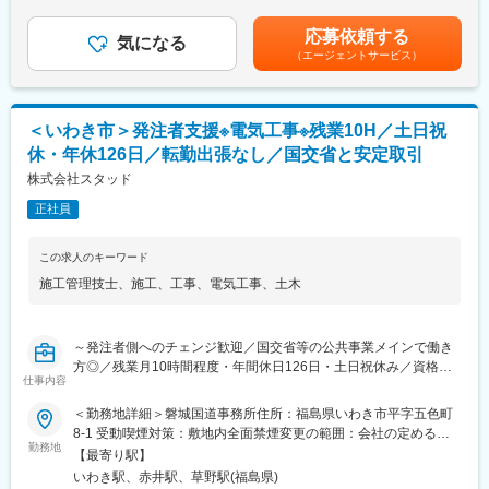
業手当は追加支給＜月給＞278,950円～382,630円（一律手当を含
■就業環境：
む）＜昇給有無＞有＜残業手当＞有＜給与補足＞■賞与：年2回※
応募依頼する
残業月10時間程度、年間休日126日、出張・転勤無しと働きやす
気になる
経験・能力・年齢等を考慮の上、当社規定より決定致します。※有
（エージェントサービス）
い環境が整っています。国交省とのお取引をしており、残業しな
資格者は優遇致します。賃金はあくまでも目安の金額であり、選
い前提で施工計画を立てて受注をしているため、働きやすい環境
考を通じて上下する可能性があります。月給(月額)は固定手当を含
が実現できています。
めた表記です。
＜いわき市＞発注者支援※電気工事※残業10H／土日祝
■同社の特徴：
休・年休126日／転勤出張なし／国交省と安定取引
1983年に創業して以来、地域に根付いたコンサルティングが好評
価であり、着実な成長を遂げてきました。同社は社内外問わず、
株式会社スタッド
人と人との絆に重きを置いたコンサルティングに取り組んでいま
正社員
す。社名の由来はSkilled Technical Art Designers（洗練された技
術者集団）の頭文字をとったもので、初心を忘れず常に技術の向
上を心がけ「お客様のニーズが第一」の意識の下、地域のリーデ
この求人のキーワード
ィングコンサルタントを目指しています。
施工管理技士
、
施工
、
工事
、
電気工事
、
土木
国国交通省とはは年にわたって取引ををっているため、事業計画
の技術的提案や意見もしやすく、『主体的に業務に取り組む』こ
とができる環境にあります。
～発注者側へのチェンジ歓迎／国交省等の公共事業メインで働き
方◎／残業月10時間程度・年間休日126日・土日祝休み／資格取
■社風：
仕事内容
得手当・住宅手当や家族手当など福利厚生も充実／国交省の発注
同社には中途入社者が多数おり、社員間のコミュニケーションも
者支援業務を中心に行う建コン～
活発で、馴染みやすい環境です。また、個人の能力を重視してお
＜勤務地詳細＞磐城国道事務所住所：福島県いわき市平字五色町
り、性別や年齢に関わらず、アイディアや意見を発信、交換がで
8-1 受動喫煙対策：敷地内全面禁煙変更の範囲：会社の定める事
■職務詳細：
勤務地
きる環境づくりに力を注いでいます。そのため自身の経験、及
業所
【最寄り駅】
国土交通省等をはじめとした官公庁から民間工事会社へ発注され
び、コミュニケーション能力を活かすことができます。
いわき駅、赤井駅、草野駅(福島県)
た道路・河川・ダム等の電気通信工事が適切に行われているか、