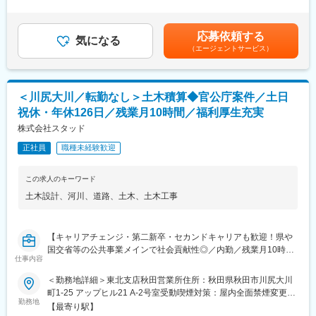
※エクセル、CADの基本操作は必須となります。また、ワード、
同社には中途入社者が多数在籍しており、個人の能力を重視して
72,630円（固定残業時間30時間0分/月）超過した時間外労働の残
パワーポイントなどの資料作成業務もあります。
性別や年齢に関わらず、アイディアや意見を発信、交換ができる
業手当は追加支給＜月給＞278,950円～382,630円（一律手当を含
環境づくりに力を注いでいます。社員間のコミュニケーションも
む）＜昇給有無＞有＜残業手当＞有＜給与補足＞■賞与：年2回
応募依頼する
■就業環境：
気になる
活発に行える馴染みやすい環境や、自身のコミュニケーション能
（その他実績により決算賞与あり）※経験・能力・年齢等を考慮の
（エージェントサービス）
多年にわたり国土交通省とのお取引をしており、施工計画を立て
力を活かすことができる環境づくりを目指しております。
上、当社規定より決定致します。※有資格者は優遇致します。（そ
て受注をしているため、年間休日126日と働きやすい環境が実現
の他資格手当あり）賃金はあくまでも目安の金額であり、選考を
できています。また、働き方改革に力を入れており、管理職が勤
変更の範囲：会社の定める業務
通じて上下する可能性があります。月給(月額)は固定手当を含めた
務時間をチェックし、残業が多いチームがあれば人員を調整する
表記です。
＜川尻大川／転勤なし＞土木積算◆官公庁案件／土日
など、業務の平準化を進めています。そのため、残業は少なめに
祝休・年休126日／残業月10時間／福利厚生充実
抑えられています。デスクワークが8割～9割を占めているため、
年齢や体力に関わらず長く続けられるのが特長で、30代～50代の
株式会社スタッド
転職実績も豊富です。
正社員
職種未経験歓迎
■同社の特徴：
1983年に創業して以来、地域に根付いたコンサルティングが好評
この求人のキーワード
価であり、着実な成長を遂げてきました。同社は社内外問わず、
土木設計
、
河川
、
道路
、
土木
、
土木工事
人と人との絆に重きを置いたコンサルティングに取り組んでいま
す。社名の由来はSkilled Technical Art Designers（洗練された技
術者集団）の頭文字をとったもので、初心を忘れず常に技術の向
【キャリアチェンジ・第二新卒・セカンドキャリアも歓迎！県や
上を心がけ「お客様のニーズが第一」の意識の下、地域のリーデ
国交省等の公共事業メインで社会貢献性◎／内勤／残業月10時
ィングコンサルタントを目指しています。
仕事内容
間、年休126日と働き方を整えたい方におすすめ／資格取得手当
国国交通省とはは年にわたって取引ををっているため、事業計画
充実】
の技術的提案や意見もしやすく、『主体的に業務に取り組む』こ
＜勤務地詳細＞東北支店秋田営業所住所：秋田県秋田市川尻大川
とができる環境にあります。
町1-25 アップヒル21 A-2号室受動喫煙対策：屋内全面禁煙変更の
■職務詳細：
勤務地
範囲：会社の定める事業所
【最寄り駅】
官公庁などが発注する、道路・河川他土木工事に関わる工事の数