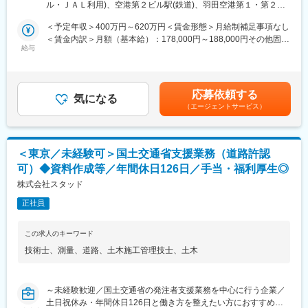
同社には中途入社者が多数在籍しており、個人の能力を重視して
ル・ＪＡＬ利用)、空港第２ビル駅(鉄道)、羽田空港第１・第２タ
寄与できる希少なお仕事です！
性別や年齢に関わらず、アイディアや意見を発信、交換ができる
ーミナル駅(京急)、成田空港駅(鉄道)
空港での業務は今後も永続的に続いていくため、転勤や異動は基
環境づくりに力を注いでいます。社員間のコミュニケーションも
＜予定年収＞400万円～620万円＜賃金形態＞月給制補足事項なし
本ありません。弊社では3名が空港に常駐し勤務を行っています。
活発に行える馴染みやすい環境や、自身のコミュニケーション能
＜賃金内訳＞月額（基本給）：178,000円～188,000円その他固定
給与
力を活かすことができる環境づくりを目指しております。
手当/月：48,000円～122,000円固定残業手当/月：52,950円～
・施設管理データ、情報データの更新・登録作業
72,630円（固定残業時間30時間0分/月）超過した時間外労働の残
・施設点検結果の整理・更新作業
変更の範囲：会社の定める業務
業手当は追加支給＜月給＞278,950円～382,630円（一律手当を含
・調査設計及び、滑走路等工事の発注に関する資料の作成、照合
む）＜昇給有無＞有＜残業手当＞有＜給与補足＞■昇給：1ヶ月あ
応募依頼する
作業、現場条件の確認
気になる
たり500円～10,000円（過去実績）■賞与：年2回※計3.5カ月（過
（エージェントサービス）
・CADによる図面の作成、修正作業
去実績）※別途資格手当（3,000円～50,000円）賃金はあくまでも
※羽田空港の他に、成田空港、成田空港周辺地域での都市計画管理
目安の金額であり、選考を通じて上下する可能性があります。月
業務をお任せする場合もあります
給(月額)は固定手当を含めた表記です。
＜東京／未経験可＞国土交通省支援業務（道路許認
■就業環境：
可）◆資料作成等／年間休日126日／手当・福利厚生◎
・年間休日126日、土日祝休みの完全週休二日制でプライベート
も充実！
株式会社スタッド
・残業をしない前提で施工計画を立てて受注をしているため、残
正社員
業は月平均10時間程度と少なく、ワークライフバランスを保てま
す。
・デスクワーク中心（8割～9割）で、体力や年齢に関わらず長く
この求人のキーワード
続けられる環境です。
技術士
、
測量
、
道路
、
土木施工管理技士
、
土木
■充実の福利厚生：
・家族手当1万～2万、住宅手当2万～3万など、毎月の手当が充実
～未経験歓迎／国土交通省の発注者支援業務を中心に行う企業／
しています。退職金制度もございます。育休実績も豊富で、復帰
土日祝休み・年間休日126日と働き方を整えたい方におすすめ／
率は100％です。