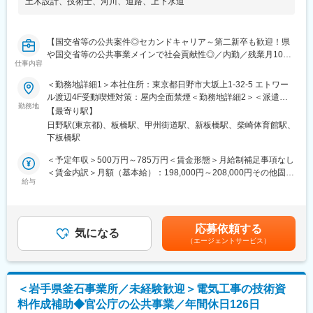
土木設計
、
技術士
、
河川
、
道路
、
上下水道
り組んでいます。社名の由来はSkilled Technical Art
Designers（洗練された技術者集団）の頭文字をとったものです。
初心を忘れず常に技術の向上を心がけ「お客様のニーズが第一」
【国交省等の公共案件◎セカンドキャリア～第二新卒も歓迎！県
の意識の下、地域のリーディングコンサルタントを目指していま
や国交省等の公共事業メインで社会貢献性◎／内勤／残業月10時
す。
仕事内容
間、年休126日と働き方を整えたい方におすすめ／資格取得手当
■社風：
充実】
同社には中途入社者が多数おり、社員間のコミュニケーションも
＜勤務地詳細1＞本社住所：東京都日野市大坂上1-32-5 エトワー
活発で、馴染みやすい環境です。また、個人の能力を重視してお
ル渡辺4F受動喫煙対策：屋内全面禁煙＜勤務地詳細2＞＜派遣先
■業務内容：
勤務地
り、性別や年齢に関わらず、アイディアや意見を発信、交換がで
＞住所：東京都北区滝野川7丁目5番7号 アーバンフレックスSGビ
【最寄り駅】
官公庁、民間企業等の発注案件に関する土木設計（上下水道・造
きる環境づくりに力を注いでいます。そのため自身の経験、及
ル2階 受動喫煙対策：敷地内全面禁煙変更の範囲：会社の定める
日野駅(東京都)、板橋駅、甲州街道駅、新板橋駅、柴崎体育館駅、
成計画・道路・河川・建築意匠設計・建築物点検）を行っていた
び、コミュニケーション能力を活かすことができます。
事業所
下板橋駅
だきます。
【具体的には】
変更の範囲：会社の定める業務
＜予定年収＞500万円～785万円＜賃金形態＞月給制補足事項なし
・基本設計および実施設計
＜賃金内訳＞月額（基本給）：198,000円～208,000円その他固定
・現地踏査
給与
手当/月：82,000円～192,000円固定残業手当/月：65,610円～
・顧客との打合せ（有資格者には主任技術者として管理を担当し
93,750円（固定残業時間30時間0分/月）超過した時間外労働の残
ていただきます）
業手当は追加支給＜月給＞345,610円～493,750円（一律手当を含
※本社は日野ですが、本ポジションの勤務地は東京都北区滝野川7
む）＜昇給有無＞有＜残業手当＞有＜給与補足＞■昇給：1ヶ月あ
応募依頼する
丁目5番7号 アーバンフレックスSGビル2階となります。転勤は想
気になる
たり500円～10,000円（過去実績）■賞与：年2回※計3.5カ月（過
（エージェントサービス）
定しておりません。
去実績）※別途資格手当（3,000円～50,000円）賃金はあくまでも
目安の金額であり、選考を通じて上下する可能性があります。月
■就業環境
給(月額)は固定手当を含めた表記です。
【残業月10時間程度・土日祝休・年休126日と働きやすい環境が
＜岩手県釜石事業所／未経験歓迎＞電気工事の技術資
整っています。】
料作成補助◆官公庁の公共事業／年間休日126日
・長年にわたり国土交通省とのお取引をしており、残業をしない