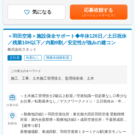
ていただきます）
業手当は追加支給＜月給＞278,950円～382,630円（一律手当を含
む）＜昇給有無＞有＜残業手当＞有＜給与補足＞■昇給：1ヶ月あ
応募依頼する
【残業月10時間程度、年間休日126日と働きやすい環境が整って
気になる
たり500円～10,000円（過去実績）■賞与：年2回※計3.5カ月（過
（エージェントサービス）
います。】
去実績）※別途資格手当（3,000円～50,000円）賃金はあくまでも
■就業環境：
目安の金額であり、選考を通じて上下する可能性があります。月
多年にわたり国土交通省とのお取引をしており、残業をしない前
給(月額)は固定手当を含めた表記です。
提で施工計画を立てて受注をしているため、年間休日126日と働
＜羽田空港＞施設保全サポート◆年休126日／土日祝休
きやすい環境が実現できています。また働き方改革に力を入れて
／残業10H以下／内勤9割／安定性が強みの建コン
おり、管理職が勤務時間をチェックして残業が多いチームがあれ
ば人員を調整するなど業務の平準化を進めております。そのため
株式会社スタッド
残業は月10時間程度と少なめに抑えられてきています。デスクワ
正社員
転勤なし
職種未経験歓迎
ークが8割～9割を占めているため、年齢や体力に関わらず長く続
けられるのが特長で、30代～50代の転職実績も豊富です。
この求人のキーワード
■同社の特徴：
施工
、
工事
、
土木施工管理技士
、
監理技術者
、
土木
1983年に創業して以来、40年地域に密着したコンサルティングを
支持して頂き、また誠実な取組も評価して頂いて着実な成長を遂
げてまいりました。社内外問わず、人と人との絆に重きを置いて
～土木施工管理技士2級以上歓迎／空港知識一切必要なし◎希少な
社員一同取り組んでおります。また、社名のスタッド「stad」の
お仕事／転勤基本なし／デスクワークメイン・土日祝休み・年間
由来はSkilled Technical Art Designers（洗練された技術者集団）
仕事内容
休日126日・残業10Hと働き方を整えたい方におすすめ／資格取得
の頭文字をとったもので、初心を忘れず常に技術の向上を心がけ
手当充実／国土交通省の発注者支援業務を中心に行う建コン～
「お客様のニーズが第一」の意識の下、地域のリーディングコン
＜勤務地詳細1＞羽田空港住所：東京都大田区羽田空港 受動喫煙
サルタントを目指しています。
対策：屋内全面禁煙＜勤務地詳細2＞成田空港住所：千葉県成田市
■業務内容：
勤務地
成田空港 受動喫煙対策：屋内全面禁煙変更の範囲：会社の定める
【最寄り駅】
建設コンサルタントの立場から、羽田空港内での施設保全に関す
■社風：
事業所
新整備場駅、東成田駅、羽田空港第１ターミナル駅(東京モノレー
るサポート業務をお任せします。羽田空港の安全・安心な運営に