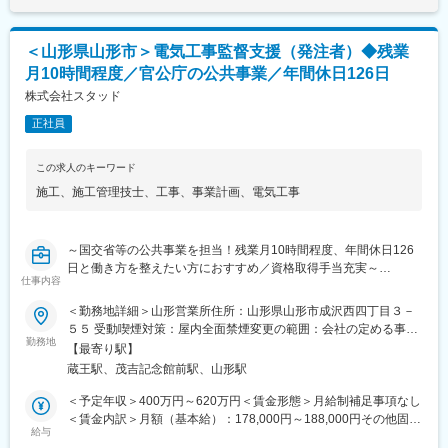
い前提で施工計画を立てて受注をしているため、働きやすい環境
考を通じて上下する可能性があります。月給(月額)は固定手当を含
が実現できています。
めた表記です。
＜山形県山形市＞電気工事監督支援（発注者）◆残業
■同社の特徴：
月10時間程度／官公庁の公共事業／年間休日126日
1983年に創業して以来、地域に根付いたコンサルティングが好評
価であり、着実な成長を遂げてきました。同社は社内外問わず、
株式会社スタッド
人と人との絆に重きを置いたコンサルティングに取り組んでいま
正社員
す。社名の由来はSkilled Technical Art Designers（洗練された技
術者集団）の頭文字をとったもので、初心を忘れず常に技術の向
上を心がけ「お客様のニーズが第一」の意識の下、地域のリーデ
この求人のキーワード
ィングコンサルタントを目指しています。
施工
、
施工管理技士
、
工事
、
事業計画
、
電気工事
国国交通省とはは年にわたって取引ををっているため、事業計画
の技術的提案や意見もしやすく、『主体的に業務に取り組む』こ
とができる環境にあります。
～国交省等の公共事業を担当！残業月10時間程度、年間休日126
日と働き方を整えたい方におすすめ／資格取得手当充実～
■社風：
仕事内容
同社には中途入社者が多数おり、社員間のコミュニケーションも
■職務詳細：
活発で、馴染みやすい環境です。また、個人の能力を重視してお
＜勤務地詳細＞山形営業所住所：山形県山形市成沢西四丁目３－
国土交通省等、官公庁から民間の工事会社へ発注された道路・河
り、性別や年齢に関わらず、アイディアや意見を発信、交換がで
５５ 受動喫煙対策：屋内全面禁煙変更の範囲：会社の定める事業
川・ダム等の電気通信工事が適切に行われているか、発注者側の
勤務地
きる環境づくりに力を注いでいます。そのため自身の経験、及
所
【最寄り駅】
立場になって管理します。
び、コミュニケーション能力を活かすことができます。
蔵王駅、茂吉記念館前駅、山形駅
◎工事数量のとりまとめや設計図書等の資料作成及び修正
変更の範囲：会社の定める業務
＜予定年収＞400万円～620万円＜賃金形態＞月給制補足事項なし
◎施工業者との調整会議運営、打合せ、現地確認・立会
＜賃金内訳＞月額（基本給）：178,000円～188,000円その他固定
◎Excel、Word、PowerPointによる資料作成
給与
手当/月：48,000円～122,000円固定残業手当/月：52,950円～