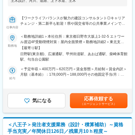
土木設計
、
河川
、
道路
、
上下水道
、
土木
【ワークライフバランスが魅力の建設コンサルタント◎キャリア
チェンジ・第二新卒も歓迎！県や国交省等の公共事業メインで社
仕事内容
会貢献性◎／内勤／残業月10時間、年休126日と働き方を整えた
い方におすすめ／資格取得手当充実】
＜勤務地詳細1＞本社住所：東京都日野市大坂上1-32-5 エトワー
ル渡辺4F受動喫煙対策：屋内全面禁煙＜勤務地詳細2＞東北支店
■業務内容
勤務地
住所：宮城県仙台市青葉区本町2-9-8 日宝本町ビル2F勤務地最寄
【最寄り駅】
建設コンサルタントとして、発注者支援、土木・建築設計、建設
駅：仙台駅受動喫煙対策：屋内全面禁煙変更の範囲：会社の定め
日野駅(東京都)、広瀬通駅、甲州街道駅、あおば通駅、柴崎体育館
工事支援のいずれかの業務をお任せします。
る事業所
駅、勾当台公園駅
職種や勤務地はご希望に応じて決定しますのでご安心ください。
＜予定年収＞400万円～620万円＜賃金形態＞月給制＜賃金内訳＞
■配属職種
月額（基本給）：178,000円～188,000円その他固定手当/月：
（1）発注者支援…取引先官公庁に常駐し、以下業務を担当しま
給与
48,000円～122,000円固定残業手当/月：52,950円～72,630円（固
す。
定残業時間30時間0分/月）超過した時間外労働の残業手当は追加
・調査設計資料作成業務…公共事業を円滑に推進するため、予算
支給＜月給＞278,950円～382,630円（一律手当を含む）＜昇給有
関連資料、計画図面、地元・関係機関との協議資料など、各種資
無＞有＜残業手当＞有＜給与補足＞■昇給：1ヶ月あたり500円～
応募依頼する
料を作成
気になる
10,000円（過去実績）■賞与：年2回※計3.5カ月（過去実績）※別
（エージェントサービス）
・工事監督支援業務…工程管理、安全管理、品質管理に関する適
途資格手当（3,000円～50,000円）賃金はあくまでも目安の金額
否の確認・報告、施工業者から提出された資料と現場状況の照合
であり、選考を通じて上下する可能性があります。月給(月額)は固
・積算技術業務…工事発注図面、数量総括表、積算資料、積算デ
定手当を含めた表記です。
ータ作成
＜八王子＞発注者支援業務（設計・積算補助）～資格
・道路許認可審査適正化指導業務…道路法に基づく各種申請書類
手当充実／年間休日126日／残業月10ｈ程度～
の審査や指導