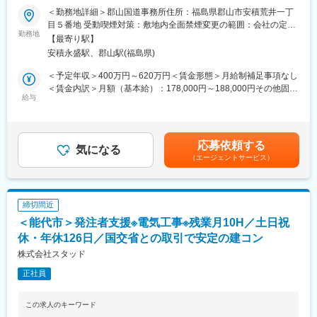
者支援業務を中心に行う建コン～
土木施工管理資格で1万、RCCM3万、技術士5万など月々の資格
＜勤務地詳細＞郡山国道事務所住所：福島県郡山市安積荒井一丁
手当も充実です。
目５番地 受動喫煙対策：敷地内全面禁煙変更の範囲：会社の定め
■職務詳細：
勤務地
る事業所
【最寄り駅】
国土交通省等をはじめとした官公庁から民間工事会社へ発注され
■社風：
安積永盛駅、郡山駅(福島県)
た道路・河川・ダム等の電気通信工事が適切に行われているか、
30代から50代まで幅広い年代の社員が活躍中！中途入社者も多数
発注者側の立場で管理する発注者支援業務となります。
在籍しており、性別や年齢に関わらず、アイディアや意見を発
＜予定年収＞400万円～620万円＜賃金形態＞月給制補足事項なし
すでに既存メンバーが従事しており、業務を熟知したメンバーが
信、交換ができる環境づくりに力を注いでいます。社員間のコミ
＜賃金内訳＞月額（基本給）：178,000円～188,000円その他固定
丁寧にレクチャーします。
給与
ュニケーションも活発に行える馴染みやすい環境や、自身のコミ
手当/月：48,000円～122,000円固定残業手当/月：52,950円～
ュニケーション能力を活かすことができる環境づくりを目指して
72,630円（固定残業時間30時間0分/月）超過した時間外労働の残
◎工事数量のとりまとめや設計図書等の資料作成及び修正
おります。国土交通省と長年取引を続ける当社は、土木・建築・
業手当は追加支給＜月給＞278,950円～382,630円（一律手当を含
◎施工業者との調整会議運営、打合せ、現地確認・立会
電気に関する発注者支援をはじめ、官公庁のパートナーとして安
む）＜昇給有無＞有＜残業手当＞有＜給与補足＞■賞与：年2回※
応募依頼する
◎Excel、Word、PowerPointによる資料作成
気になる
定的な経営を行っています。
経験・能力・年齢等を考慮の上、当社規定より決定致します。※有
（エージェントサービス）
◎各種CADによる図面の作成及び修正 ※既存社員が従事してお
資格者は優遇致します。賃金はあくまでも目安の金額であり、選
り、具体的な業務を説明・指導します。
変更の範囲：会社の定める業務
考を通じて上下する可能性があります。月給(月額)は固定手当を含
めた表記です。
■就業環境：
締切間近
・年間休日126日、土日祝休みの完全週休二日制でプライベート
＜能代市＞発注者支援※電気工事※残業月10H／土日祝
も充実！
・残業をしない前提で施工計画を立てて受注をしているため、残
休・年休126日／国交省との取引で安定の建コン
業は月平均10時間程度と少なく、ワークライフバランスを保てま
株式会社スタッド
す。
正社員
・基本的に転勤や出張はありません。受注の関係でやむなく必要
がある場合も、東北管内のみかつご希望を考慮するので無理やり
の異動は発生しません。
この求人のキーワード