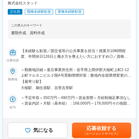
前提で施工計画を立てて受注をしているため、残業は月10時間程
株式会社スタッド
度と少なめに抑えられています。
正社員
職種未経験歓迎
業種未経験歓迎
・働き方改革に力を入れており、管理職が勤務時間や状況をチェ
ックして人員を調整するなど業務の平準化を進めており、年間休
日126日と働きやすい環境です。
この求人のキーワード
・中途入社者が多数在籍しており、性別や年齢に関わらず、アイ
書類作成
、
資料作成
ディアや意見を発信、交換ができる環境づくりに力を注いでいま
す。社員間のコミュニケーションも活発な環境です。
【未経験も歓迎／国交省等の公共事業を担当！残業月10時間程
■同社の特徴：
度、年間休日126日と働き方を整えたい方におすすめ◎／資格取
1983年に創業して以来、40年地域に密着したコンサルティングを
仕事内容
得手当充実】
支持して頂き、また誠実な取組も評価して頂いて着実な成長を遂
げてまいりました。社内外問わず、人と人との絆に重きを置いて
＜勤務地詳細＞釜石事業所住所：岩手県上閉伊郡大槌町上町2-12
■職務詳細：
社員一同取り組んでおります。また、社名のスタッド「stad」の
上町マルタニビル２階A号受動喫煙対策：敷地内全面禁煙変更の範
国交省などが発注する道路、河川、ダム工事に係る工事の技術支
勤務地
由来はSkilled Technical Art Designers（洗練された技術者集団）
囲：会社の定める事業所
【最寄り駅】
援補助や工事資料作成補助を行います。
の頭文字をとったもので、初心を忘れず常に技術の向上を心がけ
大槌駅、鵜住居駅、吉里吉里駅
「お客様のニーズが第一」の意識の下、地域のリーディングコン
・工事案件の数値算出（積算条件等）
サルタントを目指しています。
＜予定年収＞350万円～490万円＜賃金形態＞月給制補足事項なし
・書類作成（数量計算書／概算積算書等）
＜賃金内訳＞月額（基本給）：168,000円～178,000円その他固定
・図面作成（工事発注図面／工事変更図面等）
給与
変更の範囲：会社の定める業務
手当/月：30,000円～68,000円固定残業手当/月：46,380円～
・関係機関との協議資料作成
57,630円（固定残業時間30時間0分/月）超過した時間外労働の残
業手当は追加支給＜月給＞244,380円～303,630円（一律手当を含
■就業環境：
む）＜昇給有無＞有＜残業手当＞有＜給与補足＞■賞与：年2回※
応募依頼する
残業月10時間程度、年間休日126日、出張・転勤無しと働きやす
気になる
経験・能力・年齢等を考慮の上、当社規定より決定致します。※有
（エージェントサービス）
い環境が整っています。国交省とのお取引をしており、残業しな
資格者は優遇致します。賃金はあくまでも目安の金額であり、選