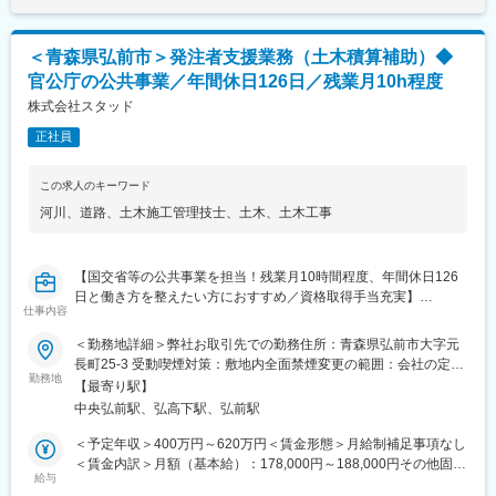
明・指導致します。
変更の範囲：会社の定める業務
までも目安の金額であり、選考を通じて上下する可能性がありま
す。月給(月額)は固定手当を含めた表記です。
【残業月10時間程度、年間休日126日と働きやすい環境が整って
＜青森県弘前市＞発注者支援業務（土木積算補助）◆
います。】
官公庁の公共事業／年間休日126日／残業月10h程度
■就業環境：
多年にわたり国土交通省とのお取引をしており、残業をしない前
株式会社スタッド
提で施工計画を立てて受注をしているため、年間休日126日と働
正社員
きやすい環境が実現できています。また働き方改革に力を入れて
おり、管理職が勤務時間をチェックして残業が多いチームがあれ
ば人員を調整するなど業務の平準化を進めております。そのため
この求人のキーワード
残業は月10時間程度と少なめに抑えられてきています。デスクワ
河川
、
道路
、
土木施工管理技士
、
土木
、
土木工事
ークが8割～9割を占めているため、年齢や体力に関わらず長く続
けられるのが特長で、30代～50代の転職実績も豊富です。
【国交省等の公共事業を担当！残業月10時間程度、年間休日126
■同社の特徴：
日と働き方を整えたい方におすすめ／資格取得手当充実】
1983年に創業して以来、40年地域に密着したコンサルティングを
仕事内容
支持して頂き、また誠実な取組も評価して頂いて着実な成長を遂
■職務詳細：
げてまいりました。社内外問わず、人と人との絆に重きを置いて
＜勤務地詳細＞弊社お取引先での勤務住所：青森県弘前市大字元
官公庁などが発注する、道路・河川他土木工事にかかる工事の数
社員一同取り組んでおります。また、社名のスタッド「stad」の
長町25-3 受動喫煙対策：敷地内全面禁煙変更の範囲：会社の定め
量・図面・積算資料等の作成補助をおこないます。
勤務地
由来はSkilled Technical Art Designers（洗練された技術者集団）
る事業所
【最寄り駅】
具体的には国土交通省等が発注する工事に関する積算補助業務を
の頭文字をとったもので、初心を忘れず常に技術の向上を心がけ
中央弘前駅、弘高下駅、弘前駅
担当していただきます。
「お客様のニーズが第一」の意識の下、地域のリーディングコン
・工事案件の数量算出・積算条件の設定
サルタントを目指しています。
＜予定年収＞400万円～620万円＜賃金形態＞月給制補足事項なし
・数量計算書・積算書などの積算資料の作成
＜賃金内訳＞月額（基本給）：178,000円～188,000円その他固定
・工事発注図面・設計変更 図面などの作成
給与
■社風：
手当/月：48,000円～122,000円固定残業手当/月：52,950円～