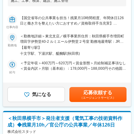
施工
、
工事
、
積算
、
建設
、
施工管理
とができる環境にあります。
■社風：
【国交省等の公共事業を担当！残業月10時間程度、年間休日126
同社には中途入社者が多数おり、社員間のコミュニケーションも
日と働き方を整えたい方におすすめ／資格取得手当充実】
活発で、馴染みやすい環境です。また、個人の能力を重視してお
仕事内容
り、性別や年齢に関わらず、アイディアや意見を発信、交換がで
■職務詳細：
きる環境づくりに力を注いでいます。そのため自身の経験、及
＜勤務地詳細＞東北支店／横手事業所住所：秋田県横手市増田町
官公庁などが発注する、道路・河川他土木工事にかかる工事の数
び、コミュニケーション能力を活かすことができます。
増田字伊勢堂40-2 ルミエール伊勢堂２号室 勤務地最寄駅：JR奥
量・図面・積算資料等の作成をおこないます。
勤務地
羽本線／十文字駅受動喫煙対策：屋内全面禁煙変更の範囲：会社
【最寄り駅】
具体的には主に秋田県・国交省等が発注する工事に関する積算業
変更の範囲：会社の定める業務
の定める事業所
十文字駅、下湯沢駅、醍醐駅(秋田県)
務を担当していただきます。
・工事案件の数量算出・積算条件の設定
＜予定年収＞400万円～620万円＜賃金形態＞月給制補足事項なし
・数量計算書・積算書などの積算資料の作成
＜賃金内訳＞月額（基本給）：178,000円～188,000円その他固定
・工事発注図面・設計変更 図面などの作成※Word・Excel・CAD
給与
手当/月：48,000円～122,000円固定残業手当/月：52,950円～
の他 専用ソフトを使用し業務をおこないます。
72,630円（固定残業時間30時間0分/月）超過した時間外労働の残
業手当は追加支給＜月給＞278,950円～382,630円（一律手当を含
■就業環境：
む）＜昇給有無＞有＜残業手当＞有＜給与補足＞■賞与：年2回※
応募依頼する
残業月10時間程度、年間休日126日、出張・転勤無しと働きやす
気になる
経験・能力・年齢等を考慮の上、当社規定より決定致します。※有
（エージェントサービス）
い環境が整っています。国交省とのお取引をしており、残業しな
資格者は優遇致します。賃金はあくまでも目安の金額であり、選
い前提で施工計画を立てて受注をしているため、働きやすい環境
考を通じて上下する可能性があります。月給(月額)は固定手当を含
が実現できています。
めた表記です。
＜秋田県横手市＞発注者支援（電気工事の技術資料作
■同社の特徴：
成）◆残業月10h／官公庁の公共事業／年休126日
1983年に創業して以来、地域に根付いたコンサルティングが好評
価であり、着実な成長を遂げてきました。同社は社内外問わず、
株式会社スタッド