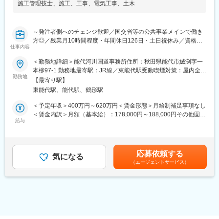
施工管理技士
、
施工
、
工事
、
電気工事
、
土木
■充実の福利厚生：
・家族手当1万～2万、住宅手当2万～3万など、毎月の手当が充実
しています。退職金制度もございます。育休実績も豊富で、復帰
～発注者側へのチェンジ歓迎／国交省等の公共事業メインで働き
率は100％です。
方◎／残業月10時間程度・年間休日126日・土日祝休み／資格取
・資格取得支援制度を設けており、社内で講座を開いています。
仕事内容
得手当・住宅手当や家族手当など福利厚生も充実／国交省の発注
土木施工管理資格で1万、RCCM3万、技術士5万など月々の資格
者支援業務を中心に行う建コン～
手当も充実です。
＜勤務地詳細＞能代河川国道事務所住所：秋田県能代市鰄渕字一
本柳97-1 勤務地最寄駅：JR線／東能代駅受動喫煙対策：屋内全面
■職務詳細：
■社風：
勤務地
禁煙変更の範囲：会社の定める事業所
【最寄り駅】
国土交通省等をはじめとした官公庁から民間工事会社へ発注され
30代から50代まで幅広い年代の社員が活躍中！中途入社者も多数
東能代駅、能代駅、鶴形駅
た道路・河川・ダム等の電気通信工事が適切に行われているか、
在籍しており、性別や年齢に関わらず、アイディアや意見を発
発注者側の立場で管理する発注者支援業務となります。
信、交換ができる環境づくりに力を注いでいます。社員間のコミ
＜予定年収＞400万円～620万円＜賃金形態＞月給制補足事項なし
すでに既存メンバーが従事しており、業務を熟知したメンバーが
ュニケーションも活発に行える馴染みやすい環境や、自身のコミ
＜賃金内訳＞月額（基本給）：178,000円～188,000円その他固定
丁寧にレクチャーします。
ュニケーション能力を活かすことができる環境づくりを目指して
給与
手当/月：48,000円～122,000円固定残業手当/月：52,950円～
おります。国土交通省と長年取引を続ける当社は、土木・建築・
72,630円（固定残業時間30時間0分/月）超過した時間外労働の残
◎工事数量のとりまとめや設計図書等の資料作成及び修正
電気に関する発注者支援をはじめ、官公庁のパートナーとして安
業手当は追加支給＜月給＞278,950円～382,630円（一律手当を含
◎施工業者との調整会議運営、打合せ、現地確認・立会
定的な経営を行っています。
む）＜昇給有無＞有＜残業手当＞有＜給与補足＞■賞与：年2回※
応募依頼する
◎Excel、Word、PowerPointによる資料作成
気になる
経験・能力・年齢等を考慮の上、当社規定より決定致します。※有
（エージェントサービス）
◎各種CADによる図面の作成及び修正 ※既存社員が従事してお
変更の範囲：会社の定める業務
資格者は優遇致します。賃金はあくまでも目安の金額であり、選
り、具体的な業務を説明・指導します。
考を通じて上下する可能性があります。月給(月額)は固定手当を含
めた表記です。
■就業環境：
・年間休日126日、土日祝休みの完全週休二日制でプライベート
も充実！
・残業をしない前提で施工計画を立てて受注をしているため、残