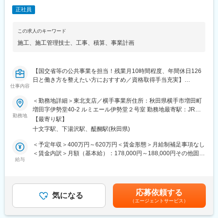
人と人との絆に重きを置いたコンサルティングに取り組んでいま
正社員
す。社名の由来はSkilled Technical Art Designers（洗練された技
術者集団）の頭文字をとったもので、初心を忘れず常に技術の向
上を心がけ「お客様のニーズが第一」の意識の下、地域のリーデ
この求人のキーワード
ィングコンサルタントを目指しています。
施工
、
施工管理技士
、
工事
、
積算
、
事業計画
国国交通省とはは年にわたって取引ををっているため、事業計画
の技術的提案や意見もしやすく、『主体的に業務に取り組む』こ
とができる環境にあります。
【国交省等の公共事業を担当！残業月10時間程度、年間休日126
日と働き方を整えたい方におすすめ／資格取得手当充実】
■社風：
仕事内容
同社には中途入社者が多数おり、社員間のコミュニケーションも
■職務詳細：
活発で、馴染みやすい環境です。また、個人の能力を重視してお
＜勤務地詳細＞東北支店／横手事業所住所：秋田県横手市増田町
国交省などが発注する道路、河川、ダム工事に係る工事の技術支
り、性別や年齢に関わらず、アイディアや意見を発信、交換がで
増田字伊勢堂40-2 ルミエール伊勢堂２号室 勤務地最寄駅：JR奥
援補助や工事資料作成補助を行います。
勤務地
きる環境づくりに力を注いでいます。そのため自身の経験、及
羽本線／十文字駅受動喫煙対策：屋内全面禁煙変更の範囲：会社
【最寄り駅】
・工事案件の数値算出（積算条件等）
び、コミュニケーション能力を活かすことができます。
の定める事業所
十文字駅、下湯沢駅、醍醐駅(秋田県)
・書類作成（数量計算書／概算積算書等）
・図面作成（工事発注図面／工事変更図面等）
変更の範囲：会社の定める業務
＜予定年収＞400万円～620万円＜賃金形態＞月給制補足事項なし
・関係機関等との協議資料作成
＜賃金内訳＞月額（基本給）：178,000円～188,000円その他固定
給与
手当/月：48,000円～122,000円固定残業手当/月：52,950円～
■就業環境：
72,630円（固定残業時間30時間0分/月）超過した時間外労働の残
残業月10時間程度、年間休日126日、出張・転勤無しと働きやす
業手当は追加支給＜月給＞278,950円～382,630円（一律手当を含
い環境が整っています。国交省とのお取引をしており、残業しな
む）＜昇給有無＞有＜残業手当＞有＜給与補足＞■賞与：年2回※
応募依頼する
い前提で施工計画を立てて受注をしているため、働きやすい環境
気になる
経験・能力・年齢等を考慮の上、当社規定より決定致します。※有
（エージェントサービス）
が実現できています。
資格者は優遇致します。賃金はあくまでも目安の金額であり、選
考を通じて上下する可能性があります。月給(月額)は固定手当を含