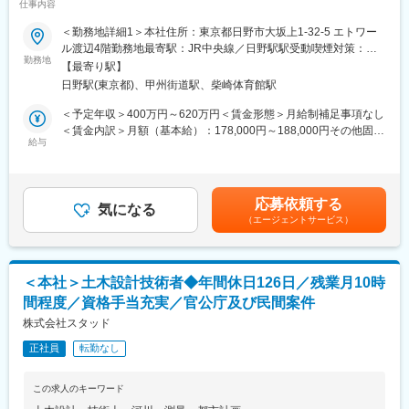
仕事内容
1983年に創業して以来、40年地域に密着したコンサルティングを
■職務詳細：
支持して頂き、また誠実な取組も評価して頂いて着実な成長を遂
＜勤務地詳細1＞本社住所：東京都日野市大坂上1-32-5 エトワー
・東京本社または同社お取引先官公庁内等（民間コンサル等）に
げてまいりました。社内外問わず、人と人との絆に重きを置いて
ル渡辺4階勤務地最寄駅：JR中央線／日野駅駅受動喫煙対策：敷
常勤して頂き、土木設計・積算に関する業務をお任せします。
勤務地
社員一同取り組んでおります。また、社名のスタッド「stad」の
地内喫煙可能場所あり＜勤務地詳細2＞弊社お取引先での勤務住
【最寄り駅】
・国土交通省をはじめとする官公庁の公共事業を円滑に進めるた
由来はSkilled Technical Art Designers（洗練された技術者集団）
所：東京都 受動喫煙対策：屋内全面禁煙変更の範囲：会社の定め
日野駅(東京都)、甲州街道駅、柴崎体育館駅
め、建設コンサルタントの 立場で業務支援を行っています。
の頭文字をとったもので、初心を忘れず常に技術の向上を心がけ
る事業所
「お客様のニーズが第一」の意識の下、地域のリーディングコン
＜予定年収＞400万円～620万円＜賃金形態＞月給制補足事項なし
・設計数量計算書及び設計図書の作成・照査
サルタントを目指しています。
＜賃金内訳＞月額（基本給）：178,000円～188,000円その他固定
・積算及び設計書作成・照査
給与
手当/月：48,000円～122,000円固定残業手当/月：52,950円～
・設計に必要な測量・調査
変更の範囲：会社の定める業務
72,630円（固定残業時間30時間0分/月）超過した時間外労働の残
・各種工事発注に必要な調書の作成
業手当は追加支給＜月給＞278,950円～382,630円（一律手当を含
・事業関係機関との連絡調整補助
む）＜昇給有無＞有＜残業手当＞有＜給与補足＞■賞与：年2回※
応募依頼する
・設計課所管業務の補助
気になる
経験・能力・年齢等を考慮の上、当社規定より決定致します。※有
（エージェントサービス）
※word,excel,CADの他専用ソフトを使用し業務を行います。
資格者は優遇致します。賃金はあくまでも目安の金額であり、選
考を通じて上下する可能性があります。月給(月額)は固定手当を含
■就業環境：
めた表記です。
多年にわたり国土交通省とのお取引をしており、残業をしない前
＜本社＞土木設計技術者◆年間休日126日／残業月10時
提で施工計画を立てて受注をしているため、年間休日126日と働
間程度／資格手当充実／官公庁及び民間案件
きやすい環境が実現できています。また働き方改革に力を入れて
おり、管理職が勤務時間をチェックして残業が多いチームがあれ
株式会社スタッド
ば人員を調整するなど業務の平準化を進めております。そのため
正社員
転勤なし
残業は月10時間程度と少なめに抑えられてきています。デスクワ
ークが8割～9割を占めているため、年齢や体力に関わらず長く続
けられるのが特長で、30代～50代の転職実績も豊富です。
この求人のキーワード