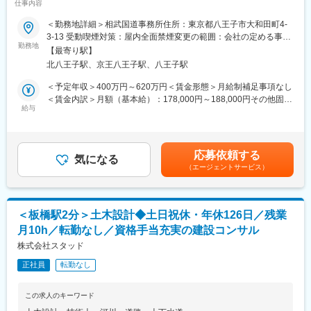
仕事内容
資格取得手当充実～
・資格取得支援制度を設けており、社内で講座を開いています。
土木施工管理資格で1万、RCCM3万、技術士5万など月々の資格
＜勤務地詳細＞相武国道事務所住所：東京都八王子市大和田町4-
建設コンサルタントとして事業を展開する当社において、発注者
手当も充実です。
3-13 受動喫煙対策：屋内全面禁煙変更の範囲：会社の定める事業
（国土交通省）の立場で、審査や資料作成をお任せします。
勤務地
所
【最寄り駅】
■社風：
北八王子駅、京王八王子駅、八王子駅
■業務内容：
30代から50代まで幅広い年代の社員が活躍中！中途入社者も多数
発注者支援・公物管理補助業務
在籍しており、性別や年齢に関わらず、アイディアや意見を発
＜予定年収＞400万円～620万円＜賃金形態＞月給制補足事項なし
国土交通省の出先機関での、発注者支援業務（道路許認可審査適
信、交換ができる環境づくりに力を注いでいます。社員間のコミ
＜賃金内訳＞月額（基本給）：178,000円～188,000円その他固定
正化指導）です。
給与
ュニケーションも活発に行える馴染みやすい環境や、自身のコミ
手当/月：48,000円～122,000円固定残業手当/月：52,950円～
道路における各種申請書類審査及び指導、道路の不正使用・不法
ュニケーション能力を活かすことができる環境づくりを目指して
72,630円（固定残業時間30時間0分/月）超過した時間外労働の残
占用の指導取締り、境界確認申請審査及び
おります。国土交通省と長年取引を続ける当社は、空港施設の維
業手当は追加支給＜月給＞278,950円～382,630円（一律手当を含
現地立会い等の技術的支援を行います。
持管理を中心に、都市計画管理業務も展開しています。安定した
む）＜昇給有無＞有＜残業手当＞有＜給与補足＞■昇給：1ヶ月あ
応募依頼する
・Excel、Word、PowerPointによる資料作成
気になる
環境で、働きやすさとやりがいを両立できる職場です。
たり500円～10,000円（過去実績）■賞与：年2回※計3.5カ月（過
（エージェントサービス）
・AutoCADによる図面の作成や修正
去実績）賃金はあくまでも目安の金額であり、選考を通じて上下
※既存社員が従事しているので、具体的な業務は説明いたします。
変更の範囲：会社の定める業務
する可能性があります。月給(月額)は固定手当を含めた表記です。
■就業環境：
＜板橋駅2分＞土木設計◆土日祝休・年休126日／残業
年間休日126日、出張・転勤無しと働きやすい環境が整っていま
月10h／転勤なし／資格手当充実の建設コンサル
す。国交省とのお取引が多く、残業しない前提で案件受注をする
方針が整っており働きやすい環境となっています。
株式会社スタッド
正社員
転勤なし
■特徴：
当社は1983年に創業して以来、地域に根付いたコンサルティング
でご評価いただき、着実な成長を遂げて参りました。私たちは社
この求人のキーワード
内外問わず、人と人との絆に重きを置いたコンサルティングに取