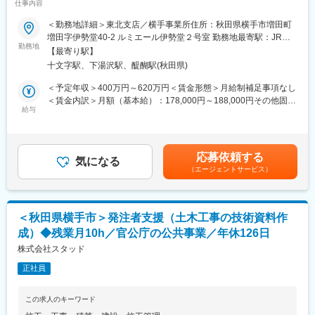
仕事内容
■社風：
■職務詳細：
同社には中途入社者が多数おり、社員間のコミュニケーションも
＜勤務地詳細＞東北支店／横手事業所住所：秋田県横手市増田町
国交省などが発注する道路、河川、ダム工事に係る工事の技術支
活発で、馴染みやすい環境です。また、個人の能力を重視してお
増田字伊勢堂40-2 ルミエール伊勢堂２号室 勤務地最寄駅：JR奥
援補助や工事監督支援を行います。
勤務地
り、性別や年齢に関わらず、アイディアや意見を発信、交換がで
羽本線／十文字駅受動喫煙対策：屋内全面禁煙変更の範囲：会社
【最寄り駅】
・工事案件の数値算出（現場条件確認etc）
きる環境づくりに力を注いでいます。そのため自身の経験、及
の定める事業所
十文字駅、下湯沢駅、醍醐駅(秋田県)
・書類作成（数量計算書etc）
び、コミュニケーション能力を活かすことができます。
・図面作成（工事発注図面／工事変更図面etc）
＜予定年収＞400万円～620万円＜賃金形態＞月給制補足事項なし
・工事立会い（出来形確認etc）
変更の範囲：会社の定める業務
＜賃金内訳＞月額（基本給）：178,000円～188,000円その他固定
給与
手当/月：48,000円～122,000円固定残業手当/月：52,950円～
■就業環境：
72,630円（固定残業時間30時間0分/月）超過した時間外労働の残
残業月10時間程度、年間休日126日、出張・転勤無しと働きやす
業手当は追加支給＜月給＞278,950円～382,630円（一律手当を含
い環境が整っています。国交省とのお取引をしており、残業しな
む）＜昇給有無＞有＜残業手当＞有＜給与補足＞■賞与：年2回※
応募依頼する
い前提で施工計画を立てて受注をしているため、働きやすい環境
気になる
経験・能力・年齢等を考慮の上、当社規定より決定致します。※有
（エージェントサービス）
が実現できています。
資格者は優遇致します。賃金はあくまでも目安の金額であり、選
考を通じて上下する可能性があります。月給(月額)は固定手当を含
■同社の特徴：
めた表記です。
1983年に創業して以来、地域に根付いたコンサルティングが好評
＜秋田県横手市＞発注者支援（土木工事の技術資料作
価であり、着実な成長を遂げてきました。同社は社内外問わず、
成）◆残業月10h／官公庁の公共事業／年休126日
人と人との絆に重きを置いたコンサルティングに取り組んでいま
す。社名の由来はSkilled Technical Art Designers（洗練された技
株式会社スタッド
術者集団）の頭文字をとったもので、初心を忘れず常に技術の向
正社員
上を心がけ「お客様のニーズが第一」の意識の下、地域のリーデ
ィングコンサルタントを目指しています。
国国交通省とはは年にわたって取引ををっているため、事業計画
この求人のキーワード
の技術的提案や意見もしやすく、『主体的に業務に取り組む』こ