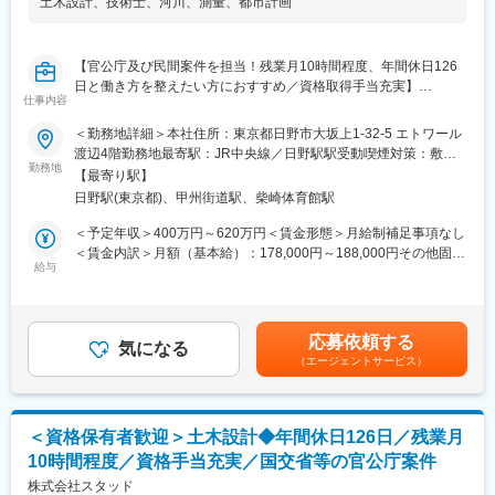
土木設計
、
技術士
、
河川
、
測量
、
都市計画
■同社の特徴：
1983年に創業して以来、40年地域に密着したコンサルティングを
支持して頂き、また誠実な取組も評価して頂いて着実な成長を遂
【官公庁及び民間案件を担当！残業月10時間程度、年間休日126
げてまいりました。社内外問わず、人と人との絆に重きを置いて
日と働き方を整えたい方におすすめ／資格取得手当充実】
社員一同取り組んでおります。また、社名のスタッド「stad」の
仕事内容
■業務内容：
由来はSkilled Technical Art Designers（洗練された技術者集団）
官公庁、民間企業等の発注案件に関する土木設計（都市計画・造
の頭文字をとったもので、初心を忘れず常に技術の向上を心がけ
＜勤務地詳細＞本社住所：東京都日野市大坂上1-32-5 エトワール
成計画・道路・河川・橋梁・上下水道・測量調査設計・構造物点
「お客様のニーズが第一」の意識の下、地域のリーディングコン
渡辺4階勤務地最寄駅：JR中央線／日野駅駅受動喫煙対策：敷地
検調査）を行っていただきます。
勤務地
サルタントを目指しています。
内喫煙可能場所あり変更の範囲：会社の定める事業所
【最寄り駅】
【具体的には】
日野駅(東京都)、甲州街道駅、柴崎体育館駅
・基本設計および実施設計
■社風：
・現地踏査・測量調査
同社には中途入社者が多数在籍しており、個人の能力を重視して
＜予定年収＞400万円～620万円＜賃金形態＞月給制補足事項なし
・顧客との打合せ（有資格者には主任技術者として管理を担当し
性別や年齢に関わらず、アイディアや意見を発信、交換ができる
＜賃金内訳＞月額（基本給）：178,000円～188,000円その他固定
ていただきます）
給与
環境づくりに力を注いでいます。社員間のコミュニケーションも
手当/月：48,000円～122,000円固定残業手当/月：52,950円～
活発に行える馴染みやすい環境や、自身のコミュニケーション能
72,630円（固定残業時間30時間0分/月）超過した時間外労働の残
■就業環境：
力を活かすことができる環境づくりを目指しております。
業手当は追加支給＜月給＞278,950円～382,630円（一律手当を含
多年にわたり国土交通省とのお取引をしており、施工計画を立て
む）＜昇給有無＞有＜残業手当＞有＜給与補足＞■昇給：1ヶ月あ
応募依頼する
て受注をしているため、年間休日126日と働きやすい環境が実現
気になる
たり500円～10,000円（過去実績）■賞与：年2回※計3.5カ月（過
（エージェントサービス）
できてます。また働き方改革に力を入れており、業務の平準化を
変更の範囲：会社の定める業務
去実績）※その他決算賞与※別途資格手当（5,000円～100,000円）
進めていて、残業は少なめに抑えられています。デスクワークが8
賃金はあくまでも目安の金額であり、選考を通じて上下する可能
割～9割を占めているため、年齢や体力に関わらず長く続けられる
性があります。月給(月額)は固定手当を含めた表記です。
のが特長で、30代～50代の転職実績も豊富です。
＜資格保有者歓迎＞土木設計◆年間休日126日／残業月
10時間程度／資格手当充実／国交省等の官公庁案件
■組織構成：
配属先の本社技術部には12名の技術者が在席しております(2025
株式会社スタッド