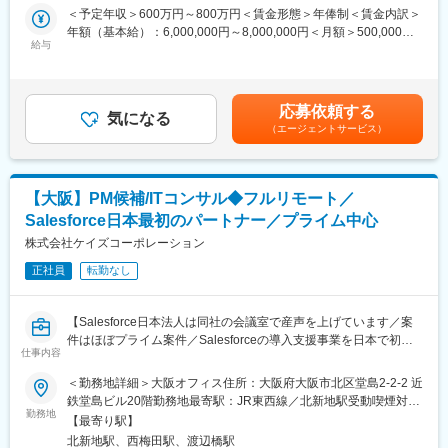
ます。顧客の業務改善をsalesforceを通して実現、ビジネスとプロ
＜予定年収＞600万円～800万円＜賃金形態＞年俸制＜賃金内訳＞
・特にDIGGLEのソリューションコンサルタントの勝ちパターン
ダクトを上流から設計/マネージする市場価値の高いポジションで
年額（基本給）：6,000,000円～8,000,000円＜月額＞500,000円
を言語化・仕組化し、一緒に作っていただきたいです。
す。
給与
～666,666円（12分割）＜昇給有無＞有＜残業手当＞有＜給与補
足＞■賞与実績：営業インセンティブ有（年4回）■昇給：年2回(1
■組織について
■当社の魅力
月・7月)賃金はあくまでも目安の金額であり、選考を通じて上下
VP of Sales直下のコンサルタント組織として、チームの立ち上げ
SalesforceJapan社日本法人設立当初より、導入支援サービスを展
する可能性があります。月給(月額)は固定手当を含めた表記です。
から実行までを担っていただきます。チームメンバーのバックグ
応募依頼する
開。蓄積したノウハウの多さクオリティの高さから社員バイネー
気になる
ラウンドは、大手企業の事業企画、管理会計業務構築、コンサル
（エージェントサービス）
ムで指名が来ることもしばしば。社員の約8割がSalesforceの資格
ファーム出身者など、コンサルティングワーク経験者で構成され
を保有し、導入実績・資格保有率共に業界トップクラスの企業。
ています。
■社風
変更の範囲：会社の定める業務
【大阪】PM候補/ITコンサル◆フルリモート／
社員の声を元にインセンティブ制度を作る等、現場の意見を大事
Salesforce日本最初のパートナー／プライム中心
にする社風。安心して長く働ける会社をお探しの方にピッタリで
す。
株式会社ケイズコーポレーション
◎例1「新しい事業の立ち上げだから負荷が大きい。頑張った分を
正社員
転勤なし
評価してほしい」⇒四半期ごとにインセンティブを導入
◎例2「長く働いているから還元してほしい」⇒勤続10年以上で
特典がつく事に（永年勤続手当（10万円）と記念品、特別休暇5
【Salesforce日本法人は同社の会議室で産声を上げています／案
日間）
件はほぼプライム案件／Salesforceの導入支援事業を日本で初め
※事前申告制により、勤務時間帯を変更することも可能。（例
仕事内容
て展開、国内トップクラスの導入実績を持つ企業／国内600社の
1)7:00～16:00 (例2)11:00～20:00」
中でトップ20社のみが選出されるコアパートナーとして、日本の
＜勤務地詳細＞大阪オフィス住所：大阪府大阪市北区堂島2-2-2 近
Salesforce普及を牽引】
鉄堂島ビル20階勤務地最寄駅：JR東西線／北新地駅受動喫煙対
■ポジションについて
勤務地
策：屋内全面禁煙変更の範囲：会社の定める事業所（リモートワ
PM候補としての採用ポジションです。同社のPMはシステムの企
【最寄り駅】
■仕事内容
ーク含む）
画立案から遂行、完了までのPJTの責任者を指しています。（管
北新地駅、西梅田駅、渡辺橋駅
『Salesforce』の顧客提案から導入まで一連の業務をご担当頂き