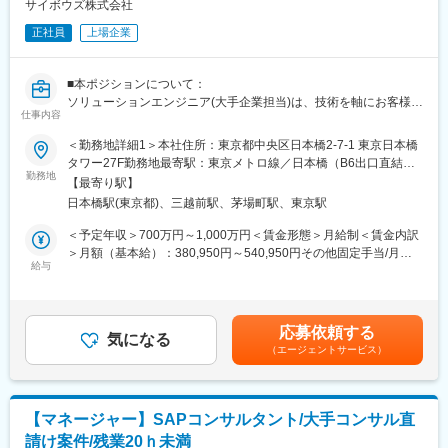
・経営層やIT部門など関係者の合意形成をリード
サイボウズ株式会社
（2）実行支援
正社員
上場企業
・AI活用を前提とした業務フローやSOPを設計
・AIと人の役割を切り分け、業務を再設計
・必要なデータ・システム連携方針を整理
■本ポジションについて：
・要件定義や実装、運用設計へ連携
ソリューションエンジニア(大手企業担当)は、技術を軸にお客様に
・教育・ルール整備・定着支援まで伴走
仕事内容
対するサイボウズ製品の価値を高める活動を行います。
（3）成果責任・価値提供
＜勤務地詳細1＞本社住所：東京都中央区日本橋2-7-1 東京日本橋
・KPI／PL改善に直結する施策を推進
大企業ならではの複雑な要件に対応するシステム提案や導入支
タワー27F勤務地最寄駅：東京メトロ線／日本橋（B6出口直結）
・ROI設計など経営レイヤーにも踏み込む
援、そして導入後の活用促進・技術支援までを一貫して担うのが
勤務地
駅受動喫煙対策：屋内全面禁煙＜勤務地詳細2＞※日本国内を前提
・知見を標準化し、コンサル手法として体系化
【最寄り駅】
私たちの仕事です。
に全国の各オフィスや在宅など選択可住所：東京都中央区日本橋
日本橋駅(東京都)、三越前駅、茅場町駅、東京駅
2-7-1東京日本橋タワー27（本社） エントリー時に、働き方の希
■配属部署
営業部門やカスタマーサクセス部門、パートナー企業と協力しな
望をお聞かせください。受動喫煙対策：屋内全面禁煙変更の範
＜予定年収＞700万円～1,000万円＜賃金形態＞月給制＜賃金内訳
AIコンサルティング部
がら、要件ヒアリングやデモ作成、既存システムとの連携設計と
囲：会社の定める事業所（リモートワーク含む）
＞月額（基本給）：380,950円～540,950円その他固定手当/月：
└従来型SaaSのような部分最適にとどまらず、顧客の業務成果を
いった導入前の提案活動に加え、オンボーディング支援や定例会
給与
5,000円固定残業手当/月：119,050円～169,050円（固定残業時間
最大化するために、AI・データ・ナレッジ・業務設計を組み合わ
を通じたフォローアップ、運用上の技術課題の解決など、お客様
40時間0分/月）超過した時間外労働の残業手当は追加支給＜月給
せた変革を目指します。
の成果創出に向けた幅広い技術支援に取り組みます。
＞505,000円～715,000円（一律手当を含む）＜昇給有無＞有＜残
※部門はPM・業務コンサル・運用コンサル・FDE・セールスで構
また、顧客の生の声を開発チームへフィードバックし、次期サー
業手当＞有＜給与補足＞昇給：年1回賞与：年2回（2月・8月）※
成
応募依頼する
ビスの機能改善にも貢献できる点が特徴的です。
気になる
実際の条件は内定後に発行するオファーレターに準じます※リモー
（エージェントサービス）
トワーク環境手当（5,000円／月 ただし、契約の所定労働時間が
■働きかた
扱う領域が幅広いため、エンジニア色の強い方から、プロジェク
月80時間以下の場合は2,500円／月）賃金はあくまでも目安の金
・リモートワーク原則可能：顧客訪問が発生する可能性あり
トマネジメントを志向する方まで、多様な人材が活躍していま
額であり、選考を通じて上下する可能性があります。月給(月額)は
・フルフレックス
す。
固定手当を含めた表記です。
【マネージャー】SAPコンサルタント/大手コンサル直
テクノロジーで顧客の課題を解決することに喜びを感じる方、日
■魅力
請け案件/残業20ｈ未満
本製クラウドサービスの可能性を広げる仕事に興味をお持ちの方