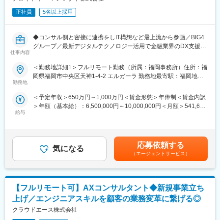
手当の支給はもちろん、案件やお任せする業務も調整しながら、
正社員
5名以上採用
スキルを身に着けられます！
■抜群の働きやすさ・柔軟な働き方が可能！
◆コンサル側と密接に連携をしIT構想など最上流から参画／BIG4
・リモート／フレックス可 ※1日の最低勤務時間：4時間
グループ／最新デジタルテクノロジー活用で金融業界のDX支援／
子どもの送り迎えで中抜けする方もおり、柔軟な働き方が可能！
仕事内容
デロイトトーマツ/コンサルティング社との協業PJ比率80％／所定
・残業：平均5h程度
労働7時間×フルフレックス◆
ユニット単位・全社で残業時間が可視化されており、全員で残業
＜勤務地詳細1＞フルリモート勤務（所属：福岡事務所）住所：福
を削減するよう取り組んでいます。また残業30hを超える場合、
岡県福岡市中央区天神1-4-2 エルガーラ 勤務地最寄駅：福岡地下
顧客利便性の追求、経済成長への貢献、経営基盤の強化をテーマ
勤務地
上長に通知するシステムとなっており、残業削減をフォローして
鉄 七隈線／天神南駅受動喫煙対策：屋内全面禁煙＜勤務地詳細2
に金融業界内の様々な事業領域のビジネス戦略から実装に至るま
います。
＞全国フルリモート勤務（関東）住所：東京都/千代田区 受動喫煙
＜予定年収＞650万円～1,000万円＜賃金形態＞年俸制＜賃金内訳
でをEndtoEndで推進・支援します。
・ノー残業デー：毎週(水)全社で18時退社をしています！
対策：屋内全面禁煙＜勤務地詳細3＞全国フルリモート勤務（関
＞年額（基本給）：6,500,000円～10,000,000円＜月額＞541,666
金融業界に特化しているものの、扱う技術に関しては幅が広いの
・月1日ペースで有給取得を奨励。経営層も長期休暇を取得するな
西）住所：大阪府大阪市 受動喫煙対策：屋内全面禁煙
給与
円～833,333円（12分割）＜昇給有無＞有＜残業手当＞有＜給与
が特徴です。
ど、柔軟な働き方が可能！
補足＞※給与詳細は経験能力・前職給与を踏まえて決定します。■
また、開発手法についてもウォーターフォール開発だけではな
昇給：年1回（8月）賃金はあくまでも目安の金額であり、選考を
く、クライアントの要望や案件特性に応じて、様々な手法を採用
■当社の特徴
通じて上下する可能性があります。月給(月額)は固定手当を含めた
します。
応募依頼する
・生成AI（chatGPT、GitHub Copilot、Cursor）を業務で活用でき
気になる
表記です。
（エージェントサービス）
るので、効率化を追求した働き方が可能！最新技術やサービスを
■組織構成
常にキャッチアップしています。
・Banking SDM Unit：銀行・証券の案件を担います
・当社は受託開発（SI）中心ではありますが、自社サービスの開
・Insurance SDM Unit：保険業界の案件を担います
発も行っており、マリンテック事業も行っています。
【フルリモート可】AXコンサルタント◆新規事業立ち
・引き続き自社サービス開発も進めるため、新規サービス開発を
■案件事例：
上げ／エンジニアスキルを顧客の業務変革に繋げる◎
行いたい方は歓迎いたします！
・データ連携開発案件
クラウドエース株式会社
ETL層を中心にデータのパイプライン全体の視点から、業務要求
変更の範囲：会社の定める業務