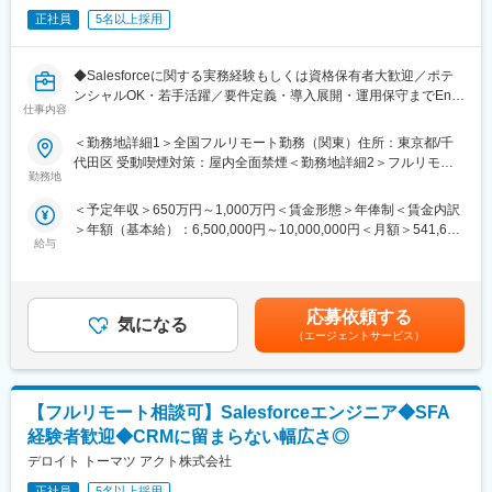
支援（人材育成）を行う。
正社員
5名以上採用
◇自律的進化（Evolve）
導入した AI Agent 群を管理・監視し、継続的な学習と改善サイク
ルを構築する。
◆Salesforceに関する実務経験もしくは資格保有者大歓迎／ポテ
ンシャルOK・若手活躍／要件定義・導入展開・運用保守までEnd-
また、事業立ち上げ期においては、「自らを最初のクライアン
仕事内容
to-Endでサービス提供／研修制度充実／リモート可／デロイトト
ト」とし、社内業務プロセスの変革を実践しながら方法論を確立
ーマツGのエンジニア部隊／BIG4グループ◆
＜勤務地詳細1＞全国フルリモート勤務（関東）住所：東京都/千
していく活動にも従事していただきます。
代田区 受動喫煙対策：屋内全面禁煙＜勤務地詳細2＞フルリモー
デロイトトーマツアクト(DTakt)はグループ会社のデロイトトーマ
勤務地
ト勤務（所属：福岡事務所）住所：福岡県福岡市中央区天神1-4-2
■ポジション魅力：
ツコンサルティング(DTC)と協業し、顧客接点領域に特化した課
エルガーラ 勤務地最寄駅：福岡地下鉄 七隈線／天神南駅受動喫煙
（1）市場価値の向上（技術 × コンサルティング）
＜予定年収＞650万円～1,000万円＜賃金形態＞年俸制＜賃金内訳
題解決にむけて最上流の戦略立案からSlまで一気通貫で担ってい
対策：屋内全面禁煙＜勤務地詳細3＞全国フルリモート勤務（関
本事業の成功の鍵は、技術と業務コンサルの「融合」にありま
＞年額（基本給）：6,500,000円～10,000,000円＜月額＞541,666
ます。
西）住所：大阪府大阪市 受動喫煙対策：屋内全面禁煙
す。システム開発・ITコンサル経験を活かしてエンジニアリング
給与
円～833,333円（12分割）＜昇給有無＞有＜残業手当＞有＜給与
Digital Technologyでクライアントの経営課題を解決するコンサル
からバリューを発揮し、将来的にはビジネスプロセスの再設計
補足＞※給与詳細は経験能力・前職給与を踏まえて決定します。■
ティング業務をお任せいたします。
（BPR）や戦略レイヤーまで担える、市場価値の極めて高い人材
昇給：年1回（8月）賃金はあくまでも目安の金額であり、選考を
へのキャリアアップが叶えられます。
通じて上下する可能性があります。月給(月額)は固定手当を含めた
DTaktとDTCの合同募集となり、顧客接点周りの領域（Sales／
応募依頼する
（2）ゼロイチの創造と「再発明」
気になる
表記です。
Service／Marketing）のご経験がある方に対して、ご希望に応じ
（エージェントサービス）
単なる効率化ではなく、AI Agent を前提とした「業務プロセスの
てDTC・DTaktそれぞれのポジションで検討させていただきます。
再発明（Digital Native Process Reinvention）」に携わります。
個別のユースケース対応ではなく、エンドツーエンドのビジネス
■配属予定ポジション：以下いずれか
プロセス全体の変革をデザインできる醍醐味があります。
【フルリモート相談可】Salesforceエンジニア◆SFA
・Customer Technology Unit…Digital Technology（Salesforce
等）を活用して構想策定から要件定義・導入展開・運用保守まで
経験者歓迎◆CRMに留まらない幅広さ◎
変更の範囲：会社の定める業務
End-to-Endでサービスを提供します。システム開発、運用・保守
デロイト トーマツ アクト株式会社
業務はDTCとDTaktが協業して行います。
・Customer Division…CRMプロジェクトの一員として、要件定義
正社員
5名以上採用