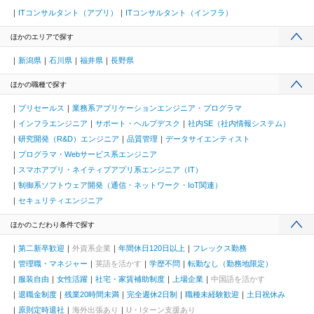
ITコンサルタント（アプリ）
ITコンサルタント（インフラ）
ほかのエリアで探す
新潟県
石川県
福井県
長野県
ほかの職種で探す
プリセールス
業務系アプリケーションエンジニア・プログラマ
インフラエンジニア
サポート・ヘルプデスク
社内SE（社内情報システム）
研究開発（R&D）エンジニア
品質管理
データサイエンティスト
プログラマ・Webサービス系エンジニア
スマホアプリ・ネイティブアプリ系エンジニア（IT）
制御系ソフトウェア開発（通信・ネットワーク・IoT関連）
セキュリティエンジニア
ほかのこだわり条件で探す
第二新卒歓迎
外資系企業
年間休日120日以上
フレックス勤務
管理職・マネジャー
英語を活かす
学歴不問
転勤なし（勤務地限定）
服装自由
女性活躍
社宅・家賃補助制度
上場企業
中国語を活かす
退職金制度
残業20時間未満
完全週休2日制
職種未経験歓迎
土日祝休み
原則定時退社
海外出張あり
U・Iターン支援あり