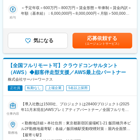
理職）
ます。顧客の業務改善をsalesforceを通して実現、ビジネスとプロ
＜予定年収＞600万円～800万円＜賃金形態＞年俸制＜賃金内訳＞
ダクトを上流から設計/マネージする市場価値の高いポジションで
年額（基本給）：6,000,000円～8,000,000円＜月額＞500,000円
■特徴・魅力
す。
給与
～666,666円（12分割）＜昇給有無＞有＜残業手当＞有＜給与補
・Salesforce日本法人の立ち上げ時、日本法人の代表と同社の社
足＞■賞与実績：営業インセンティブ有（年4回）■昇給：年2回(1
長が大学時代の同窓だった縁もあり、Salesforce日本法人はケイ
■当社の魅力
月・7月)賃金はあくまでも目安の金額であり、選考を通じて上下
ズコーポレーション社の会議室を間借りしていました。そこか
SalesforceJapan社日本法人設立当初より、導入支援サービスを展
する可能性があります。月給(月額)は固定手当を含めた表記です。
ら、Salesforce社との長く深いお付き合いが開始。Salesforceの成
応募依頼する
開。蓄積したノウハウの多さクオリティの高さから社員バイネー
気になる
長に伴って同社も大きく事業拡大してきました。最初のパートナ
（エージェントサービス）
ムで指名が来ることもしばしば。社員の約8割がSalesforceの資格
ーという事もあり、Salesforceの導入事例は他の追随を許さない
を保有し、導入実績・資格保有率共に業界トップクラスの企業。
圧倒的な水準です。またSalesforce社からも顧客紹介を受ける事
も多くあり、独自の顧客獲得チャネルを有しています。
■社風
【全国フルリモート可】クラウドコンサルタント
社員の声を元にインセンティブ制度を作る等、現場の意見を大事
変更の範囲：会社の定める業務
（AWS）◆顧客伴走型支援／AWS最上位パートナー
にする社風。安心して長く働ける会社をお探しの方にピッタリで
す。
株式会社サーバーワークス
◎例1「新しい事業の立ち上げだから負荷が大きい。頑張った分を
正社員
転勤なし
上場企業
5名以上採用
評価してほしい」⇒四半期ごとにインセンティブを導入
◎例2「長く働いているから還元してほしい」⇒勤続10年以上で
特典がつく事に（永年勤続手当（10万円）と記念品、特別休暇5
【導入社数は1500社、プロジェクトは28400プロジェクト(2025
日間）
年11月末現在)AWSプレミアティアパートナー／全国フルリモー
※事前申告制により、勤務時間帯を変更することも可能。（例
仕事内容
ト可／エンタープライズから成長企業まで支援するクラウドコン
1)7:00～16:00 (例2)11:00～20:00」
サルタント】
＜勤務地詳細＞本社住所：東京都新宿区揚場町1-21 飯田橋升本ビ
ル2F勤務地最寄駅：各線／飯田橋駅受動喫煙対策：屋内全面禁煙
■ポジションについて
※こんな方にお薦め
勤務地
変更の範囲：会社の定める事業所（リモートワーク含む）
PM候補としての採用ポジションです。同社のPMはシステムの企
【最寄り駅】
● AWSの提案・活用経験を、より上流かつ顧客密着型で発揮した