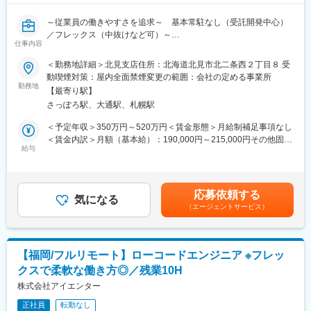
スキルを身に着けられます！
～従業員の働きやすさを追求～ 基本常駐なし（受託開発中心）
■抜群の働きやすさ・柔軟な働き方が可能！
／フレックス（中抜けなど可）～
・リモート／フレックス可 ※1日の最低勤務時間：4時間
仕事内容
子どもの送り迎えで中抜けする方もおり、柔軟な働き方が可能！
■仕事内容
＜勤務地詳細＞北見支店住所：北海道北見市北二条西２丁目８ 受
・残業：平均5h程度
・RPAにより顧客業務の効率化を行うための要件定義、開発、導
動喫煙対策：屋内全面禁煙変更の範囲：会社の定める事業所
ユニット単位・全社で残業時間が可視化されており、全員で残業
入支援、顧客対応をお任せいたします！
勤務地
を削減するよう取り組んでいます。また残業30hを超える場合、
【最寄り駅】
・要件定義～導入支援、運用まで一連の業務をお任せいたしま
上長に通知するシステムとなっており、残業削減をフォローして
さっぽろ駅、大通駅、札幌駅
す！
います。
・現在RPA支援だけでなく、ノーコード、ローコードを利用して
＜予定年収＞350万円～520万円＜賃金形態＞月給制補足事項なし
・ノー残業デー：毎週(水)全社で18時退社をしています！
お客様の支援幅拡大中！多種多様な顧客との取引多数！
＜賃金内訳＞月額（基本給）：190,000円～215,000円その他固定
・月1日ペースで有給取得を奨励。経営層も長期休暇を取得するな
・基本常駐なし
給与
手当/月：35,000円～129,000円固定残業手当/月：36,000円～
ど、柔軟な働き方が可能！
※多い月で月2～3回出張をお願いする場合がございます。出張以
54,000円（固定残業時間20時間0分/月）超過した時間外労働の残
外の日は基本的にリモートワークが可能です。
業手当は追加支給＜月給＞261,000円～398,000円（一律手当を含
■当社の特徴
む）＜昇給有無＞有＜残業手当＞有＜給与補足＞※給与詳細は経
・生成AI（chatGPT、GitHub Copilot、Cursor）を業務で活用でき
応募依頼する
■働く魅力
気になる
験・能力・前給を考慮の上、決定します。■昇格：年1回（7月）■
るので、効率化を追求した働き方が可能！最新技術やサービスを
（エージェントサービス）
・全国の自治体DX、働き方改革にダイレクトに携われるので、顧
昇給：年1回（7月）■決算賞与：年1回（6月）【年収例】 年収
常にキャッチアップしています。
客の喜ぶ顔を間近で感じることができます！
500万円／経験5年／SE／27歳 年収650万円／経験9年／PL／32
・当社は受託開発（SI）中心ではありますが、自社サービスの開
・顧客と近い距離で仕事ができるので、技術力だけでなく折衝力
歳 年収850万円／経験16年／PM／38歳賃金はあくまでも目安の
発も行っており、マリンテック事業も行っています。
も身に付きます。
金額であり、選考を通じて上下する可能性があります。月給(月額)
・引き続き自社サービス開発も進めるため、新規サービス開発を
【福岡/フルリモート】ローコードエンジニア ※フレッ
・高い営業力を誇り、エンジニアの希望に即した案件を受注でき
は固定手当を含めた表記です。
行いたい方は歓迎いたします！
クスで柔軟な働き方◎／残業10H
ています。そのためエンタープライズ案件なども含め、豊富な案
件を取り揃えています！
株式会社アイエンター
変更の範囲：会社の定める業務
・社員のスキルアップ支援に力を入れています！資格取得補助・
正社員
転勤なし
手当の支給はもちろん、案件やお任せする業務も調整しながら、