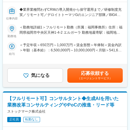
◆業界業種問わずCRMの導入開発から保守運用まで／研修制度充
■研修・育成について：
実／リモート可／デロイトトーマツGのエンジニア部隊／BIG4グ
・入社後の研修期間は概ね2か月程度の手厚い内容となっておりま
仕事内容
ループ／デロイトトーマツコンサルティング社との協業PJ比率
す
80％◆
・Salesforce、その他ソリューション研修
＜勤務地詳細1＞フルリモート勤務（所属：福岡事務所）住所：福
・DTCと共通のマネージャー研修あり
岡県福岡市中央区天神1-4-2 エルガーラ 勤務地最寄駅：福岡地下
CRMプロジェクトのリーダーとして、顧客のCRM、Marketingに
・PMPなどPJマネジメント関連の資格取得支援あり
勤務地
鉄 七隈線／天神南駅受動喫煙対策：屋内全面禁煙＜勤務地詳細2
おける課題に対して、Salesforce、AEM、コマースサイトなどの
＞全国フルリモート勤務（関東）住所：東京都/千代田区 受動喫煙
＜予定年収＞650万円～1,000万円＜賃金形態＞年俸制＜賃金内訳
システム導入・開発案件において、要件定義～設計～開発～テス
■案件例：
対策：屋内全面禁煙＜勤務地詳細3＞全国フルリモート勤務（関
＞年額（基本給）：6,500,000円～10,000,000円＜月額＞541,666
ト～移行~運用保守の一連の工程をご担当いただきます。
・化粧品会社様向け、CRMシステム
西）住所：大阪府大阪市 受動喫煙対策：屋内全面禁煙
給与
円～833,333円（12分割）＜昇給有無＞有＜残業手当＞有＜給与
※ご担当いただく領域に関してはご経験やご志向に併せて適切なプ
グローバルに展開する化粧品会社様の会員数約500万名を誇る新
補足＞※給与詳細は経験能力・前職給与を踏まえて決定します。■
ロジェクトのアサインが行われます。
ECサイト・顧客管理/コンタクトセンターシステム・マーケティン
昇給：年1回（8月）賃金はあくまでも目安の金額であり、選考を
【変更の範囲：会社の定める業務】
グオートメーションツールとMulesoftでの基幹システム連携も含
通じて上下する可能性があります。月給(月額)は固定手当を含めた
めたシステムの継続的改善をDevOpsとして推進。
応募依頼する
気になる
表記です。
■取り扱いサービス例：
・保活ワンストッププロジェクトへの参画
（エージェントサービス）
Salesforce（Sales,Service,Platform開発,Commerce,その他全
スマートフォン等で、保育施設の情報収集や見学予約が行えるほ
般）、Mulesoft、AEM（Adobe Experience Manager）など
か、自治体の入園申請や手続き情報サイトに簡単にアクセスでき
るオンライン・ワンストップサービス
【フルリモート可】コンサルタント◆生成AIを用いた
■研修・育成について：
・入社後の研修期間は概ね2か月程度の手厚い内容となっておりま
業務改革コンサルティングやPoCの推進・リード等
す
ストックマーク株式会社
・Salesforce、その他ソリューション研修
・DTCと共通のマネージャー研修あり
正社員
転勤なし
・PMPなどPJマネジメント関連の資格取得支援あり