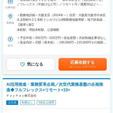
／フレックス（中抜けなど可）／リモート可／残業5hほど～
■抜群の働きやすさ・柔軟な働き方が可能！
仕事内容
・リモート／フレックス可 ※1日の最低勤務時間：4時間
■仕事内容
＜勤務地詳細＞大阪支店（2024年～）住所：大阪府大阪市中央区
子どもの送り迎えで中抜けする方もおり、柔軟な働き方が可能！
・RPAにより顧客業務の効率化を行うための要件定義、開発、導
久太郎町4-2-1 本町イシカワビル9階勤務地最寄駅：地下鉄各線／
・残業：平均5h程度
入支援、顧客対応をお任せいたします！
勤務地
本町駅受動喫煙対策：屋内全面禁煙変更の範囲：会社の定める事
ユニット単位・全社で残業時間が可視化されており、全員で残業
【最寄り駅】
・要件定義～導入支援、運用まで一連の業務をお任せいたしま
業所
を削減するよう取り組んでいます。また残業30hを超える場合、
本町駅、堺筋本町駅、心斎橋駅
す！
上長に通知するシステムとなっており、残業削減をフォローして
・現在RPA支援だけでなく、ノーコード、ローコードを利用して
＜予定年収＞350万円～520万円＜賃金形態＞月給制補足事項なし
います。
お客様の支援幅拡大中！多種多様な顧客との取引多数！
＜賃金内訳＞月額（基本給）：190,000円～215,000円その他固定
・ノー残業デー：毎週(水)全社で18時退社をしています！
・基本常駐なし
給与
手当/月：35,000円～129,000円固定残業手当/月：36,000円～
・月1日ペースで有給取得を奨励。経営層も長期休暇を取得するな
※多い月で月2～3回出張をお願いする場合がございます。出張以
54,000円（固定残業時間20時間0分/月）超過した時間外労働の残
ど、柔軟な働き方が可能！
外の日は基本的にリモートワークが可能です。
業手当は追加支給＜月給＞261,000円～398,000円（一律手当を含
む）＜昇給有無＞有＜残業手当＞有＜給与補足＞※給与詳細は経
■当社の特徴
応募依頼する
■働く魅力
気になる
験・能力・前給を考慮の上、決定します。■昇格：年1回（7月）■
・生成AI（chatGPT、GitHub Copilot、Cursor）を業務で活用でき
（エージェントサービス）
・全国の自治体DX、働き方改革にダイレクトに携われるので、顧
昇給：年1回（7月）■決算賞与：年1回（6月）【年収例】 年収
るので、効率化を追求した働き方が可能！最新技術やサービスを
客の喜ぶ顔を間近で感じることができます！
500万円／経験5年／SE／27歳 年収650万円／経験9年／PL／32
常にキャッチアップしています。
・顧客と近い距離で仕事ができるので、技術力だけでなく折衝力
歳 年収850万円／経験16年／PM／38歳賃金はあくまでも目安の
・当社は受託開発（SI）中心ではありますが、自社サービスの開
も身に付きます。
金額であり、選考を通じて上下する可能性があります。月給(月額)
発も行っており、マリンテック事業も行っています。
AI活用推進・業務変革企画／次世代業務基盤の企画推
・高い営業力を誇り、エンジニアの希望に即した案件を受注でき
は固定手当を含めた表記です。
・引き続き自社サービス開発も進めるため、新規サービス開発を
進◆フルフレックス×リモート<10>
ています。そのためエンタープライズ案件なども含め、豊富な案
行いたい方は歓迎いたします！
件を取り揃えています！
ＰａｙＰａｙ株式会社
・社員のスキルアップ支援に力を入れています！資格取得補助・
変更の範囲：本文参照
正社員
転勤なし
5名以上採用
手当の支給はもちろん、案件やお任せする業務も調整しながら、
スキルを身に着けられます！