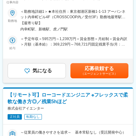
7．PL/PMの指示にもとづき開発/運用フェーズの課題抽出/改善施
仕事内容
策の立案、プロジェクト計画の策定、見積り作成
■概要：
＜勤務地詳細1＞★本社住所：東京都港区新橋1-1-13 アーバンネ
当社はコンサル／システム／データ／広告を一気通貫で担い、企
ット内幸町ビル4F（CROSSCOOP内／受付3F）勤務地最寄駅：
■入社後の流れ：
業のCX（顧客体験）を高めるDX支援を行うファームです。今
勤務地
新橋駅受動喫煙対策：屋内全面禁煙＜勤務地詳細2＞フルリモート
まずは当社のデータ分析研修を受講いただき、当社ならではの方
【最寄り駅】
回、MA/CRMコンサルタントを募集（第二新卒も歓迎）。
住所：フルリモートでの勤務となります。 受動喫煙対策：屋内全
法論やSQLの記法等を身につけていただきます。その後は、プロ
内幸町駅、新橋駅、虎ノ門駅
上流の要件整理～導入・運用改善まで段階的に習得し、クライア
面禁煙変更の範囲：会社の定める事業所（リモートワーク含む）
グラミングやテストなどの実務を通じてテクニカルスキルを磨き
ントの顧客接点強化に貢献します。
＜予定年収＞595万円～1,239万円＜賃金形態＞月給制＜賃金内訳
つつ、一方で「ビジネスとつながるテストパターンの検討」「ア
＞月額（基本給）：369,229円～768,721円固定残業手当/月：
ナリティクスとつながるデータ構造の検討」といった、三位一体
■ミッション：
給与
88,757円～184,789円（固定残業時間30時間0分/月）超過した時
の視点ももったエンジニアを目指していただきたいと思っていま
MA（マーケティングオートメーション）やCRMの導入・活用を
間外労働の残業手当は追加支給＜月給＞457,986円～953,510円
す。
通じて、クライアントの顧客接点強化・LTV最大化を支援してい
（一律手当を含む）＜昇給有無＞有＜残業手当＞有＜給与補足＞■
ただきます。
賞与：年2回（6月・12月）※会社業績および個人のパフォーマン
ビジネス視点、アナリティクスのスキルを両輪で磨いた後は、ご
応募依頼する
戦略立案から要件定義、導入支援、運用改善まで一気通貫で携わ
気になる
スに連動して変動※年間で「月給総額1か月程度」を目安に支給
自身の適性や希望に応じた多様なキャリアパスがございます。た
（エージェントサービス）
り、クライアントの顧客戦略をリードする役割を担います。
（夏0.5か月／冬0.5か月）■査定：年2回賃金はあくまでも目安の
とえばビジネス領域でコンサルタントやビジネスプロデューサー
金額であり、選考を通じて上下する可能性があります。月給(月額)
を目指す、アナリティクスチームで分析基盤をデザインしていく
■業務詳細：
は固定手当を含めた表記です。
など、ご自身の興味関心ある分野でプロフェッショナルを目指す
・CRM／MAツール（Salesforce、KARTE、Braze等）の導入・設
ことが可能です。
【リモート可】ローコードエンジニア ※フレックスで柔
計・カスタマイズ支援
軟な働き方◎／残業5hほど
・顧客データを活用したコミュニケーション設計（メール、アプ
変更の範囲：会社の定める業務
リ通知、LINE配信など）
株式会社アイエンター
・マーケティングオートメーションによる施策設計・実行・効果
正社員
転勤なし
測定
・顧客セグメント分析に基づいたパーソナライズ施策の企画実行
・プロジェクトマネジメント（要件整理、要件定義、進行管理）
～従業員の働きやすさを追求～ 基本常駐なし（受託開発中心）
・経営層・マーケティング部門向け提案資料の作成