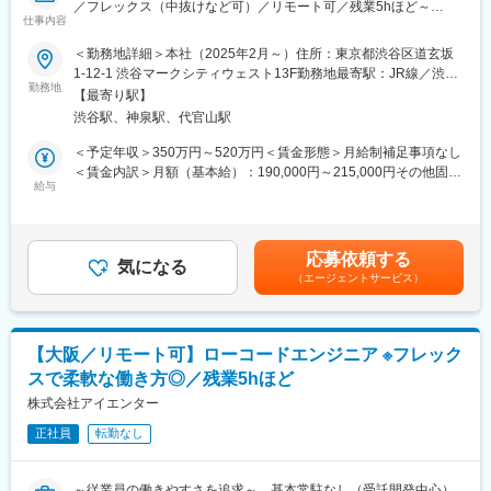
／フレックス（中抜けなど可）／リモート可／残業5hほど～
仕事内容
■当社の特徴：
■仕事内容
＜勤務地詳細＞本社（2025年2月～）住所：東京都渋谷区道玄坂
当社は、企業のマーケティング活動におけるデジタル変革を推進
・RPAにより顧客業務の効率化を行うための要件定義、開発、導
1-12-1 渋谷マークシティウェスト13F勤務地最寄駅：JR線／渋谷
し、顧客体験（CX）の最大化を支援するコンサルティングファー
入支援、顧客対応をお任せいたします！
勤務地
駅受動喫煙対策：屋内全面禁煙変更の範囲：本文参照
ムです。
【最寄り駅】
・要件定義～導入支援、運用まで一連の業務をお任せいたしま
顧客接点全体にわたる戦略立案からシステム構築・運用までを一
渋谷駅、神泉駅、代官山駅
す！
貫して担い、CRM導入支援、CDP構築、AI基盤整備、データ分
・現在RPA支援だけでなく、ノーコード、ローコードを利用して
＜予定年収＞350万円～520万円＜賃金形態＞月給制補足事項なし
析、デジタル広告戦略設計・改善、Web/アプリ改善に至るまでワ
お客様の支援幅拡大中！多種多様な顧客との取引多数！
＜賃金内訳＞月額（基本給）：190,000円～215,000円その他固定
ンストップで提供しています。
・基本常駐なし
給与
手当/月：35,000円～129,000円固定残業手当/月：36,000円～
※多い月で月2～3回出張をお願いする場合がございます。出張以
54,000円（固定残業時間20時間0分/月）超過した時間外労働の残
■主な取引先：
外の日は基本的にリモートワークが可能です。【変更の範囲：会
業手当は追加支給＜月給＞261,000円～398,000円（一律手当を含
東証プライム市場上場企業を含む大手企業が中心で、金融、不動
社の定める業務】
む）＜昇給有無＞有＜残業手当＞有＜給与補足＞※給与詳細は経
産、流通、製造業など、産業は多岐にわたります。
応募依頼する
気になる
験・能力・前給を考慮の上、決定します。■昇格：年1回（7月）■
（エージェントサービス）
■働く魅力
昇給：年1回（7月）■決算賞与：年1回（6月）【年収例】 年収
■認定・パートナーシップ：
・全国の自治体DX、働き方改革にダイレクトに携われるので、顧
500万円／経験5年／SE／27歳 年収650万円／経験9年／PL／32
・ISMS（情報セキュリティマネジメントシステム）認証取得
客の喜ぶ顔を間近で感じることができます！
歳 年収850万円／経験16年／PM／38歳賃金はあくまでも目安の
・プライバシーマーク（Pマーク）認証取得
・顧客と近い距離で仕事ができるので、技術力だけでなく折衝力
金額であり、選考を通じて上下する可能性があります。月給(月額)
・Google Premier Partner 認定
【大阪／リモート可】ローコードエンジニア ※フレック
も身に付きます。
は固定手当を含めた表記です。
・Salesforce コンサルティングパートナー
スで柔軟な働き方◎／残業5hほど
・高い営業力を誇り、エンジニアの希望に即した案件を受注でき
・KARTE 導入・運用認定（有資格者多数）
ています。そのためエンタープライズ案件なども含め、豊富な案
株式会社アイエンター
・Braze 認定パートナー
件を取り揃えています！
・Snowflake コンサルティングパートナー
正社員
転勤なし
・社員のスキルアップ支援に力を入れています！資格取得補助・
手当の支給はもちろん、案件やお任せする業務も調整しながら、
変更の範囲：会社の定める業務
スキルを身に着けられます！
～従業員の働きやすさを追求～ 基本常駐なし（受託開発中心）