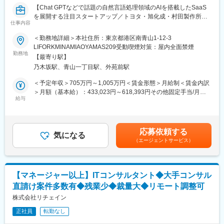
【Chat GPTなどで話題の自然言語処理領域のAIを搭載したSaaS
■案件例：
を展開する注目スタートアップ／トヨタ・旭化成・村田製作所・
・化粧品会社様向け、CRMシステム
仕事内容
パナソニック、日立製作所、スズキなど幅広い製造業の大企業た
グローバルに展開する化粧品会社様の会員数約500万名を誇る新
ちに続々と導入／累計88億超の資金調達完了】
ECサイト・顧客管理/コンタクトセンターシステム・マーケティン
＜勤務地詳細＞本社住所：東京都港区南青山1-12-3
グオートメーションツールとMulesoftでの基幹システム連携も含
LIFORKMINAMIAOYAMAS209受動喫煙対策：屋内全面禁煙
■当社について
めたシステムの継続的改善をDevOpsとして推進
勤務地
【最寄り駅】
「価値創造の仕組みを再発明し、人類を前進させる」をミッショ
乃木坂駅、青山一丁目駅、外苑前駅
ンに掲げ、最先端の生成AI LLM技術を活用し、企業の変革を支援
■魅力
しています。
●Salesforce、AEM、Mulesoftを中心としたCRM・SFA、CMS、
＜予定年収＞705万円～1,005万円＜賃金形態＞月給制＜賃金内訳
弊社の強みは、フルスクラッチで国産LLMを開発できる技術力で
ETLの導入・運用保守を同一部署で行っているため運用保守→導
＞月額（基本給）：433,023円～618,393円その他固定手当/月：
す。2024年5月には、国内最大級となる1,000億パラメータの日本
入や、導入→運用保守といった柔軟なキャリア形成が可能です。
給与
20,000円固定残業手当/月：150,977円～215,607円（固定残業時
語特化LLM「Stockmark-2」を公開しました。
●同社はデロイトトーマツコンサルティング(DTC)と一体となり、
間45時間0分/月）超過した時間外労働の残業手当は追加支給＜月
顧客にサービス提供をする役割をになっているため、要件定義・
給＞604,000円～854,000円（一律手当を含む）＜昇給有無＞有＜
■業務内容：
導入展開・運用保守までEnd to Endでサービスを提供することが
残業手当＞有＜給与補足＞※当社給与規定により、経験・スキル等
応募依頼する
マルチモーダルLLM搭載のデータ構造化プラットフォーム
出来ます。
気になる
を考慮した上で決定いたします。■昇給あり（年2回/5月、11月）
（エージェントサービス）
「Stockmark A Technology（SAT）」の生成AIコンサルタントを
●同グループのコンサル企業との協業となりますので、SI企業や事
■その他固定手当＝顧客と向き合う手当：2万円（毎月）■リモー
主にお任せします。
業会社内の情シス等での経験よりもビジネス観点を磨くことが出
トワーク準備一時金（初回給与にて一律5万円）賃金はあくまでも
※プロジェクト例
来ます。
目安の金額であり、選考を通じて上下する可能性があります。月
・生成AIを用いたマニュアルや規約の解析、構造化プロジェクト
給(月額)は固定手当を含めた表記です。
【マネージャー以上】ITコンサルタント◆大手コンサル
の推進
直請け案件多数有◆残業少◆裁量大◆リモート調整可
・生成AIを用いた新規事業企画や用途探索の効率化・高度化
・AI×SaaSを用いた組織的な企画プロセスの高度化支援
株式会社リチェイン
正社員
転勤なし
■具体的な業務：
1）生成AIを用いた業務改革コンサルティングやPoCの推進／リー