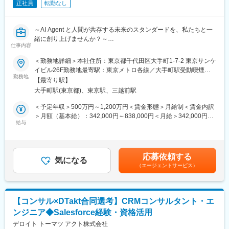
を実現するための最適解を実現するための案件です。ミッション
正社員
転勤なし
としては、開発期間の短縮と品質改善・要件定義からテストまで
一気通貫で行うこと・Databricksを活用することといった難易度
～AI Agent と人間が共存する未来のスタンダードを、私たちと一
の高いものでしたが完遂し、今後は更なる規模拡大を見据えてい
緒に創り上げませんか？～
ます。
仕事内容
・法人ポータル開発案件
■ポジション概要：
他社との協業にて開発作業を分業し、フロントエンド部分を担当
＜勤務地詳細＞本社住所：東京都千代田区大手町1-7-2 東京サンケ
本ポジションは、エンジニアリング（技術実装）のご経験と強み
した案件です。
イビル26F勤務地最寄駅：東京メトロ各線／大手町駅受動喫煙対
を活かし、お客様の業務変革をテクノロジー面から推進する役割
Javascriptフレームワーク「React」によるカード型UIデザインを
勤務地
策：屋内全面禁煙変更の範囲：会社の定める事業所（リモートワ
【最寄り駅】
を担います。企業の「AI Agent CoE」構築支援やAI Agent 駆動型
採用、お客様先のシステム動作環境にあわせてAWSで環境を構築
ーク含む）
大手町駅(東京都)、東京駅、三越前駅
業務プロセスの導入において、特に「価値検証」「実装」などの
し、開発、テストに活用しました。
上流フェーズから参画し、徐々に戦略・コンサルティング領域へ
＜予定年収＞500万円～1,200万円＜賃金形態＞月給制＜賃金内訳
役割を広げていただきます。
■魅力
＞月額（基本給）：342,000円～838,000円＜月給＞342,000円～
◎同社はデロイトトーマツコンサルティング(DTC)と一体とな
給与
838,000円＜昇給有無＞有＜残業手当＞有＜給与補足＞※オファー
■業務内容：
り、顧客にサービス提供をする役割をになっているため、エンジ
金額は選考の過程で変更となる可能性あり※別途、等級によって役
◇戦略策定/CoE構築支援
ニアの立場でありながら最上流工程から関わっていくことが出来
職手当（10,000円～100,000円）支給あり※年収は役職手当を含め
経営戦略と連携したAI Agent活用の全社方針策定、ガバナンス・
ます。
た金額賃金はあくまでも目安の金額であり、選考を通じて上下す
応募依頼する
リスク管理の仕組みづくり。
◎顧客と直接コミュニケーションを取りながらDXを進めている案
気になる
る可能性があります。月給(月額)は固定手当を含めた表記です。
（エージェントサービス）
◇Readiness評価（Assessment）
件が数多くあります。クライアントが直面している問題や課題を
顧客のデータ、システム、組織文化が「Agent First」に対応可能
理解した上でソリューション提供が出来る環境です。
かの診断。
◎これからの金業界を支える一翼を担うことができます。DXを通
◇価値検証（PoC）
して高次の顧客体験を提供したり、データ活用やシステム構造改
【コンサル×DTakt合同選考】CRMコンサルタント・エ
新プロセスをプロトタイプで構築し、定量的な価値証明を実施。
革等による持続的な成長を支える経営資源の強化等に取り組みま
ンジニア◆Salesforce経験・資格活用
◇実装/展開（Implement）
す。
検証されたプロセスを本番環境へ実装し、全社展開および内製化
デロイト トーマツ アクト株式会社