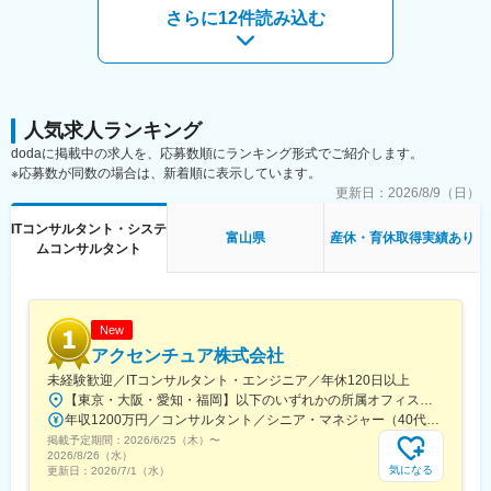
■魅力：
さらに12件読み込む
・アクセンチュアやPwCなど大手コンサルティングファームから
変更の範囲：会社の定める業務
の一次請けに近い立ち位置で、上流工程からプロジェクトに深く
関われます。
・意思決定のスピード感を非常に重視しており、スムーズかつ迅
速に方向性を決定できるため、ストレスなくプロジェクトを推進
できます。裁量大きくスキルを磨ける環境です。
人気求人ランキング
・社内には大手コンサル出身者が多数在籍しており、クライアン
dodaに掲載中の求人を、応募数順にランキング形式でご紹介します。
トと密なコミュニケーションを取りながら働き方や業務調整につ
※応募数が同数の場合は、新着順に表示しています。
いて相談しやすい風土です。
更新日：
2026/8/9（日）
・平均残業時間は20時間未満、マネジメント層でも残業をしっか
りコントロールし10時間未満の社員もおり、プライム案件に近い
ITコンサルタント・システ
富山県
産休・育休取得実績あり
環境で働きやすさと成長の両立が可能です。
ムコンサルタント
■組織風土：
人との繋がりを大事にする風土です。クライアントだけではな
く、社員や一緒に仕事をするBPさんも含めて、一緒に仕事をして
New
良かった、また一緒に仕事したいと思って貰える事を目指しま
アクセンチュア株式会社
す。
未経験歓迎／ITコンサルタント・エンジニア／年休120日以上
【東京・大阪・愛知・福岡】以下のいずれかの所属オフィスもしくは各エリアのプロジェクト先 所属オフィス：■赤坂インターシティ■関西オフィス■アクセンチュア・アドバンスト・テクノロジーセンター名古屋■福岡オフィス※詳細は勤務地一覧よりご覧いただけます。※所属オフィスを問わずプロジェクトにより、国内出張、海外出張の可能性があります【魅力ポイント│世界の知恵を活用】世界中のベストプラクティスがデータベースに集約されており、数多くの事例や社員の知恵を活用できます。日本では前例のない案件でも、世界各国の社員からオンライン・オフライン（海外出張）問わず、気軽にアドバイスを受けることができます。★ この求人のPOINT ★￣￣V￣￣￣￣￣￣￣￣￣＃世界約78万人規模の大手基盤で安定性◎若手から裁量大きく挑戦・成長できる環境＃土日祝休／連続5日以上の休暇取得も可能！／フルフレックス（コアタイムなし）＃コンサル・IT未経験者向けの手厚い研修◎／メンター制度もあるため安心してチャレンジOK！
■担当者より：
年収1200万円／コンサルタント／シニア・マネジャー（40代） 年収1000万円／テクノロジーアーキテクト（30代）
現状の仕事から一歩抜け出しもっと全体を動かすような人になり
掲載予定期間：
たい、小さい会社に入社して会社の成長と共に自分自身の成長を
2026/6/25（木）
〜
2026/8/26（水）
していきたい、色々な業界を見て自分自身の可能性を広げたいと
気になる
更新日：
2026/7/1（水）
いうような方と是非とも一緒に働ければと思っておりますので、