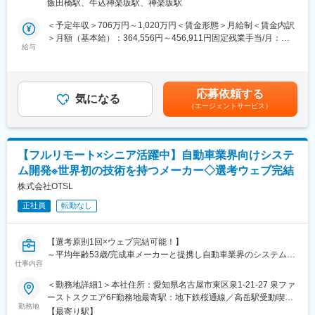
画立案から遂行、完了までのPJTの責任者を指しています。（管
飯田橋駅、牛込神楽坂駅、神楽坂駅
い
理職）
● 設計・提案だけでなく、改善・運用まで一気通貫で価値提供し
＜予定年収＞706万円～1,020万円＜賃金形態＞月給制＜賃金内訳
たい
＞月額（基本給）：364,556円～456,911円固定残業手当/月：
■特徴・魅力
● 特定の製品売りではなく、中立的な立場で最適解を提示したい
給与
90,244円～130,017円（固定残業時間30時間0分/月）超過した時
・Salesforce日本法人の立ち上げ時、日本法人の代表と同社の社
● フルリモート環境でも裁量と責任ある仕事を任されたい
間外労働の残業手当は追加支給＜月給＞454,800円～586,928円
長が大学時代の同窓だった縁もあり、Salesforce日本法人はケイ
● エンタープライズ規模のクラウド活用に関わりたい
（一律手当を含む）＜昇給有無＞有＜残業手当＞有＜給与補足＞■
ズコーポレーション社の会議室を間借りしていました。そこか
専門業務型裁量労働制の場合、残業30時間相当分の裁量労働手当
ら、Salesforce社との長く深いお付き合いが開始。Salesforceの成
応募依頼する
■業務内容
気になる
を支給しております。みなし労働時間となるため、残業超過分の
長に伴って同社も大きく事業拡大してきました。最初のパートナ
（エージェントサービス）
AWSを活用するお客様に対し、運用状況を継続的に把握しなが
割増支給はありません。■評価／賞与は年2回／行動(バリュー)評
ーという事もあり、Salesforceの導入事例は他の追随を許さない
ら、課題解決・最適化を伴走型で支援いただきます。
価はグレード昇降格基準に、成果・貢献度(パフォーマンス)評価は
圧倒的な水準です。またSalesforce社からも顧客紹介を受ける事
<具体的な業務>
グレード内の相対位置と賞与額の決定に活用。賃金はあくまでも
も多くあり、独自の顧客獲得チャネルを有しています。
・お客様のAWSインフラ構成・利用状況の把握
目安の金額であり、選考を通じて上下する可能性があります。月
【フルリモート×シニア活躍中】自動車業界向けシステ
・AWS基本サービスのレクチャー（Black Belt等公式資料を活
給(月額)は固定手当を含めた表記です。
変更の範囲：会社の定める業務
ム開発※世界初の技術を持つメーカー◇選考ウェブ完結
用）
・最新AWS情報の定期共有（月1回程度）
株式会社OTSL
・お客様作業内容のレビューおよび改善アドバイス
正社員
転勤なし
・運用効率化・コスト削減・セキュリティ強化に関する提案
・月次ミーティングを通じた環境最適化アドバイス
・障害発生時のAWSとの技術的な仲介・調査支援
【選考原則1回×ウェブ完結可能！】
※案件は2～3名体制で担当し、複数案件を並行してご対応いただ
～平均年齢53歳/完成車メーカーと提携し自動車業界のシステム開
くケースが多いです。
仕事内容
発をリードするエンジニア集団/前職のご経験をいかし、自動車の
※提案のみで完結せず、実行・改善まで深く関与できる点が特徴で
システム変革に貢献～
＜勤務地詳細1＞本社住所：愛知県名古屋市東区泉1-21-27 泉ファ
す。
ーストスクエア6F勤務地最寄駅：地下鉄桜通線／高岳駅受動喫煙
<入社後の流れ>
【当社概要/魅力】
勤務地
対策：屋内全面禁煙＜勤務地詳細2＞東京オフィス住所：東京都港
ご経験に応じて、専門部署でのトレーニング（約3か月）または
【最寄り駅】