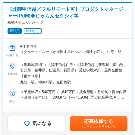
【北陸甲信越／フルリモート可】プロダクトマネージ
ャー(PdM)◆じゃらんゼクシィ等
株式会社ニジボックス
正社員
転勤なし
■仕事内容
リクルートグループが展開するビジネス領域は広く、住宅、結
仕事内容
婚、飲食や旅行などのライフスタイル、人材等、ひとの人生に寄
り添う形で多岐に渡るサービスを提供しており、ニジボックスは
＜勤務地詳細1＞北陸甲信越住所：北陸甲信越（新潟県、富山県、
グループの一員として、SUUMOやゼクシィ、ホットペッパー、
石川県、福井県、山梨県、長野県） 受動喫煙対策：屋内全面禁煙
じゃらん、リクナビなどの国内最大級のメディアの開発ディレク
勤務地
＜勤務地詳細2＞本社住所：東京都千代田区九段北1丁目14-6 九段
【最寄り駅】
ションに従事する、開発ディレクターを募集しています。
坂上KSビル 南棟4階勤務地最寄駅：東京メトロ東西線半蔵門線／
九段下駅、神保町駅、飯田橋駅
九段下駅受動喫煙対策：屋内全面禁煙変更の範囲：会社の定める
■業務詳細
事業所（リモートワーク含む）
＜予定年収＞540万円～1,640万円＜賃金形態＞月給制＜賃金内訳
リクルートグループのプロダクト開発ディレクションをお任せい
＞月額（基本給）：283,871円～741,936円固定残業手当/月：
たします。
給与
82,796円～216,398円（固定残業時間35時間0分/月）超過した時
事業、ユーザー部門の担当者、プランナーと協業し、以下の業務
間外労働の残業手当は追加支給＜月給＞366,667円～958,334円
をPdM（社内呼称：開発ディレクター）として担当いただきま
（一律手当を含む）＜昇給有無＞有＜残業手当＞有＜給与補足＞※
す。
給与詳細は、経験、能力、年齢を考慮の上決定します。■賞与：年
応募依頼する
気になる
2回（6月、12月）賃金はあくまでも目安の金額であり、選考を通
（エージェントサービス）
＜企画・要件定義フェーズ＞
じて上下する可能性があります。月給(月額)は固定手当を含めた表
プロダクトのQCDに責任を持ち、開発プロジェクトを推進いただ