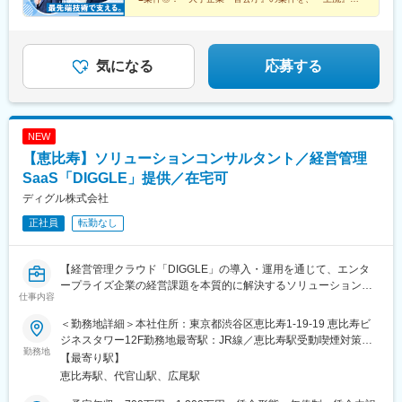
う転勤の可能性がございます・・・【本社】大阪府大阪市都島区
・結果、サービス稼働中における難易度の高い切り替えを無事に
ら解決
県)、栗林駅、高知城前駅、徳島駅、東比恵駅、平和通駅、メディ
■育成◎：『資格取得支援』＋『オンライン研修』でス
東野田町四丁目15番82号
完遂
カルセンター駅、交通局前駅(熊本県)、甲東中学校前駅、本町駅、
キルが身につく
烏丸駅、島ノ関駅、貿易センター駅、浜松駅、地鉄ビル前駅、福
■働き方
井駅、原爆ドーム前駅、新西大寺町筋駅、大街道駅、花園駅(香川
気になる
応募する
・兼業（副業）OK
県)、県庁前駅(高知県)、香春口三萩野駅、西浜町駅、水道町駅、
・土日や祝日にプラスして、個人で設定できる「フレキシブル休
新屋敷駅
日」があります（2024年度は14日間。日数は年度によって前後し
ます）
NEW
・妊娠から復職後、子供の小学校卒業まで柔軟に使える「出産育
【恵比寿】ソリューションコンサルタント／経営管理
児休暇」や時短勤務の選択等、育児と仕事の両立支援をする制度
があります。また、産前産後休暇、育児休職は法に則った取得が
SaaS「DIGGLE」提供／在宅可
可能です
ディグル株式会社
変更の範囲：無
正社員
転勤なし
【経営管理クラウド「DIGGLE」の導入・運用を通じて、エンタ
ープライズ企業の経営課題を本質的に解決するソリューションコ
仕事内容
ンサルタント職です】
＜勤務地詳細＞本社住所：東京都渋谷区恵比寿1-19-19 恵比寿ビ
■業務概要
ジネスタワー12F勤務地最寄駅：JR線／恵比寿駅受動喫煙対策：
当社が開発・提供する経営管理SaaS「DIGGLE」を活用し、エン
勤務地
屋内喫煙可能場所あり変更の範囲：無
【最寄り駅】
タープライズ企業を中心とした顧客に対して、経営管理領域の課
恵比寿駅、代官山駅、広尾駅
題解決と業務高度化を支援していただきます。フィールドセール
スと連携し、経営管理体制の刷新や業務プロセス改善を主導し、