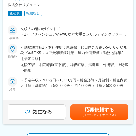
Helpfeelは900サイトのナレッジ改善を支援し、自己解決率の向上
にとって、やりがいあふれるポジションです。
株式会社リチェイン
や受電削減を通じて、顧客の業績に向き合い続けてきた会社で
す。日本の大企業・エンタープライズのAI活用という難度の高い
正社員
転勤なし
■業務内容／例：
テーマに、ナレッジ改善で積み上げてきた知見を武器に挑める環
・営業メンバーやパートナー企業との協業による提案活動
境です。
・カスタマーサクセスメンバーやパートナー企業との協業による
＼求人の魅力ポイント／
既存顧客向けのアプローチ
変更の範囲：会社の定める業務
（1） アクセンチュアやPwCなど大手コンサルティングファーム
・業務システムの要件ヒアリングとkintoneでの実現方針の検討
仕事内容
からの案件多数！プライムに近い形で上流工程からプロジェクト
・インフラ要件や既存システム、他クラウドサービスとの連携設
に主体的に関われます！
＜勤務地詳細1＞本社住所：東京都千代田区九段南1-5-6 りそな九
計
（2）意思決定の速さと裁量の大きさを実感できる環境！
段ビル5F KSフロア受動喫煙対策：屋内全面禁煙＜勤務地詳細2＞
・デモ環境の構築やJavaScriptによるカスタマイズ開発
（3）クライアントとの密な連携や働き方の相談がしやすい風土で
勤務地
主な勤務地２住所：東京都台東区上野3-16-2 天翔オフィス上野末
・オンボーディング支援や定例会を通じた導入後の活用促進
【最寄り駅】
平均残業時間は20時間未満！
広町 901号室勤務地最寄駅：銀座線／末広町駅受動喫煙対策：
・技術的な課題に対する調査や解決策の提案
九段下駅、末広町駅(東京都)、神保町駅、湯島駅、竹橋駅、上野広
屋内全面禁煙変更の範囲：本文参照
・障害発生時のフロント対応と問題解決
小路駅
■業務概要：
・製品開発チームとの連携やフィードバック
クライアント企業が抱えている経営課題を解決する為に実施する
＜予定年収＞700万円～1,000万円＜賃金形態＞月給制＜賃金内訳
システム刷新やパッケージ導入を多角的な面で支援を行います。
＞月額（基本給）：500,000円～714,000円＜月給＞500,000円～
■歓迎条件続き：
直近はSAP導入支援案件が多く、導入プロジェクト経験がある方
給与
714,000円＜昇給有無＞有＜残業手当＞有賃金はあくまでも目安
・大企業向け（従業員規模1,000名以上）のシステム導入や提案の
を募集します。
の金額であり、選考を通じて上下する可能性があります。月給(月
経験
額)は固定手当を含めた表記です。
・ERP・会計・人事労務等の基幹業務システムの経験は特に歓迎
■具体的な仕事内容：
・プロジェクトマネージャーまたはプロジェクトリーダーの経験
応募依頼する
・S/4HANA導入プロジェクトの主要メンバーとして参画して頂き
気になる
・システム障害やトラブルの際の柔軟な対応力
（エージェントサービス）
ます。
・APIを活用した他システムとの連携を行った実装経験
・要件定義から本稼働まで一連のフェーズにおいて、担当領域の
・営業メンバーやパートナー企業と協働しながら活動した経験
タスクを主導的に担う事ができます。
・カスタマーサクセスやポストセールス領域での技術支援経験
・社内DX部門やシステム部門での実務経験