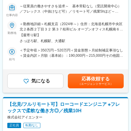
～従業員の働きやすさを追求～ 基本常駐なし（受託開発中心）
■具体的な業務内容：
／フレックス（中抜けなど可）／リモート可／残業5hほど～
◎AIを活用した自動化プラットフォームのグランドデザイン企
仕事内容
画・設計
■仕事内容
＜勤務地詳細＞札幌支店（2024年～）住所：北海道札幌市中央区
◎AI活用を含む各種開発プロジェクトの推進
・RPAにより顧客業務の効率化を行うための要件定義、開発、導
北２条西２丁目３２ 第３７桂和ビル オープンオフィス札幌南６階
◎小規模から大規模まで複数プロジェクトのマネジメント・支援
入支援、顧客対応をお任せいたします！
勤務地
受動喫煙対策：屋内全面禁煙変更の範囲：会社の定める事業所
◎全体最適を踏まえたITソリューション、特にAI関連施策の企
【最寄り駅】
・要件定義～導入支援、運用まで一連の業務をお任せいたしま
画・設計
さっぽろ駅、札幌駅、大通駅
す！
◎本部内および全社へのAI活用推進
・現在RPA支援だけでなく、ノーコード、ローコードを利用して
＜予定年収＞350万円～520万円＜賃金形態＞月給制補足事項なし
◎業務オペレーションの完全自動化を見据えた新たな仕組みづく
お客様の支援幅拡大中！多種多様な顧客との取引多数！
＜賃金内訳＞月額（基本給）：190,000円～215,000円その他固定
り
・基本常駐なし
給与
手当/月：35,000円～129,000円固定残業手当/月：36,000円～
◎システム開発部門との連携・調整、QCD管理の推進
※多い月で月2～3回出張をお願いする場合がございます。出張以
54,000円（固定残業時間20時間0分/月）超過した時間外労働の残
外の日は基本的にリモートワークが可能です。
業手当は追加支給＜月給＞261,000円～398,000円（一律手当を含
む）＜昇給有無＞有＜残業手当＞有＜給与補足＞※給与詳細は経
変更の範囲：会社の定める業務
応募依頼する
■働く魅力
気になる
験・能力・前給を考慮の上、決定します。■昇格：年1回（7月）■
（エージェントサービス）
・全国の自治体DX、働き方改革にダイレクトに携われるので、顧
昇給：年1回（7月）■決算賞与：年1回（6月）【年収例】 年収
客の喜ぶ顔を間近で感じることができます！
500万円／経験5年／SE／27歳 年収650万円／経験9年／PL／32
・顧客と近い距離で仕事ができるので、技術力だけでなく折衝力
歳 年収850万円／経験16年／PM／38歳賃金はあくまでも目安の
も身に付きます。
金額であり、選考を通じて上下する可能性があります。月給(月額)
【北見/フルリモート可】ローコードエンジニア ※フレ
・高い営業力を誇り、エンジニアの希望に即した案件を受注でき
は固定手当を含めた表記です。
ックスで柔軟な働き方◎／残業10H
ています。そのためエンタープライズ案件なども含め、豊富な案
件を取り揃えています！
株式会社アイエンター
・社員のスキルアップ支援に力を入れています！資格取得補助・
正社員
転勤なし
手当の支給はもちろん、案件やお任せする業務も調整しながら、