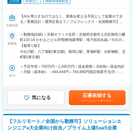
正社員
転勤なし
職種未経験歓迎
・平均残業時間は20時間未満、マネジメント層でも残業をしっか
りコントロールしており、10時間未満の社員もおり、プライム案
件に近い環境で働きやすさと成長の両立が可能です。
【AIを導入するのではなく、業務を変える手段として提案ができ
る／業務設計～運用定着まで／フルフレックス・全国勤務可】
■キャリアパス：
仕事内容
ご自身がリーダーとして若手やBPの方々をマネージメントしつ
■業務内容
＜勤務地詳細1＞京都オフィス住所：京都府京都市上京区御所八幡
つ、ITコンサルタントとしての経験を積んで頂きます。
顧客の業務課題の解決とAI-Ready化に向けて、業務プロセス・デ
町110-16 かわもとビル5F勤務地最寄駅：地下鉄烏丸線／今出川駅
ご自身がやってみたい事業(夢)があれば、将来弊社にて事業として
ータ・既存ツール／システムの現状を整理し、AIが継続的に成果
勤務地
受動喫煙対策：屋内全面禁煙＜勤務地詳細2＞東京オフィス住所：
立ち上げて頂く事も可能ですので、是非夢を実現出来る様に一緒
【最寄り駅】
を出せる状態の設計から運用定着までを担っていただきます。
東京都中央区八丁堀2-14-1 住友不動産八重洲通ビル4F勤務地最寄
に頑張って行きましょう。
今出川駅、八丁堀駅(東京都)、鞍馬口駅、茅場町駅、出町柳駅、宝
本ポジションはセールスの受注後、「顧客の業務課題を整理し、
駅：日比谷線／八丁堀駅受動喫煙対策：屋内全面禁煙変更の範
町駅(東京都)
あるべき業務プロセスを描く」役割を担います。
囲：会社の定める事業所（リモートワーク含む）
■事業部長より：
何を・なぜ解くのかを定義し、AIをどう活かすかを設計して、変
＜予定年収＞700万円～1,200万円＜賃金形態＞月給制＜賃金内訳
現状の仕事から一歩抜け出しもっと全体を動かすような人になり
革が現場に根づくまで伴走します。
＞月額（基本給）：444,444円～764,890円固定残業手当/月：
たい、小さい会社に入社して会社の成長と共に自分自身の成長を
業務プロセスやAIと人の役割分担を見直し、AIマネジメントのあ
給与
138,889円～235,110円（固定残業時間40時間0分/月）超過した時
していきたい、色々な業界を見て自分自身の可能性を広げたいと
り方を具体化しながら、現場で成果が出る形に落とし込んでいた
間外労働の残業手当は追加支給＜月給＞583,333円～1,000,000円
いうような方と是非とも一緒に働ければと思っております。
だきます。
（一律手当を含む）＜昇給有無＞有＜残業手当＞有＜給与補足＞※
スキル、選考結果をふまえて総合的に判断いたします。（昇給年1
■コーポレートサイト：
応募依頼する
■業務詳細
気になる
回）賃金はあくまでも目安の金額であり、選考を通じて上下する
https://www.rechain.co.jp/job/1267/?
（エージェントサービス）
（1）課題抽出
可能性があります。月給(月額)は固定手当を含めた表記です。
utm_source=doda&utm_medium=job-posting
・業務フローやツール、データの流れを整理・可視化
・ボトルネックやAI活用を阻む課題を特定
変更の範囲：会社の定める業務
・目的・成果を再定義し、あるべきゴールを明確化
【フルリモート／全国から勤務可】ソリューションエ
・業務改善やシステム連携を含む実行ロードマップを策定
ンジニア※大企業向け担当／プライム上場SaaS企業
・コスト削減やROIを試算し、優先順位を決定