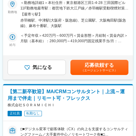
◆次世代車載ネットワーク/仮想化・SDA/セキュリティ/アーキテ
＜勤務地詳細1＞本社住所：東京都港区三田1-4-28 三田国際ビル
■募集概要：
クチャに関する研究開発
11F勤務地最寄駅：都営地下鉄大江戸線／赤羽橋駅受動喫煙対策：
「データ」の活用によりクライアントの経営課題・事業課題解決
勤務地
◆次世代車載電子プラットフォームのアーキテクチャに関する研
屋内全面禁煙＜勤務地詳細2＞大阪オフィス住所：大阪府大阪市北
【最寄り駅】
を支援する当社にて、ビジネスエンジニアを募集いたします。
究開発
区大深町6番38号 グラングリーン大阪 北館 JAM BASE 4階
赤羽橋駅、中津駅(大阪府・阪急線)、芝公園駅、大阪梅田駅(阪急
◆自動運転シミュレータとシミュレーションサービス
JAM-STUDIO 404号室勤務地最寄駅：JR線／大阪駅受動喫煙対
線)、麻布十番駅、大阪駅
入社時点でデータの専門家でなくとも構いません。顧客との対話
◆Hypervisor・RTOS等のソフトウェア開発環境/ハードウェア開
策：屋内喫煙可能場所あり変更の範囲：会社の定める事業所（リ
を通じて課題とニーズを正しく捉え、当社内に蓄積された事例や
発環境の提供
モートワーク含む）
＜予定年収＞420万円～600万円＜賃金形態＞月給制＜賃金内訳＞
優秀なアナリストチームの力を活用しながら全体絵を描いていく
◆遠隔分散リアルタイムOS/工程検査システム/自立搬送ロボット
月額（基本給）：280,000円～419,000円固定残業手当/月：
ポジションであり、異業種、エンジニア未経験から入社したメン
給与
システムの研究開発
70,000円～106,000円（固定残業時間32時間0分/月）超過した時
バーも多数活躍しています。「データ分析」そのものを目的にす
※一時的な業務都合により客先やオフィスでのご就業もございま
間外労働の残業手当は追加支給＜月給＞350,000円～525,000円
るのではなく「データを用いて課題を解決すること」に興味をも
す。
（一律手当を含む）＜昇給有無＞有＜残業手当＞有＜給与補足＞※
ってくださる方を広く歓迎します。
※最初は先輩・上司とペアになってプロジェクトを推進し、その後
オファー年収はご経験・スキルに応じて決定いたします。※リアル
応募依頼する
気になる
は独立してプロジェクトを運営いただきます。
タイムプロモーションという評価制度があり、毎月昇給の機会が
（エージェントサービス）
■業務の流れ：
※開発現場で苦労した経験を生かし、顧客に価値あるプロセスを提
あります。一般的な半年または1年に1度の機会を待たずとも実績
1．顧客との打合せを通じた課題/ニーズの整理
供したいと考えています。
が給与に反映されるため、過去には入社2ヶ月で給与UPを叶えた
2．顧客情報、当社内の過去知見、公開情報等から解決策の仮設提
社員もおります。賃金はあくまでも目安の金額であり、選考を通
示
じて上下する可能性があります。月給(月額)は固定手当を含めた表
【第二新卒歓迎】MA/CRMコンサルタント｜上流～運
3．顧客の課題/ニーズを具体的なシステム要件や業務要件に落と
変更の範囲：会社の定める業務
記です。
用まで伴走｜リモート可・フレックス
し込む
4．課題/ニーズに応えるためのデータ分析手法を設計し、データ
株式会社ＳＯＲＡＭＩＣＨＩ
サイエンティストと協力してデータ分析を進める
正社員
転勤なし
5．顧客の現在の業務プロセス、またセキュリティ/ガバナンス/コ
ンプライアンスなど考慮すべき点をシステム要件や業務要件に反
映する
□■デジタル変革で顧客体験（CX）の向上を支援するコンサルティ
6．開発進捗や品質の管理、テスト計画の策定～実施
ングファーム／大手案件中心／リモートワーク有■□