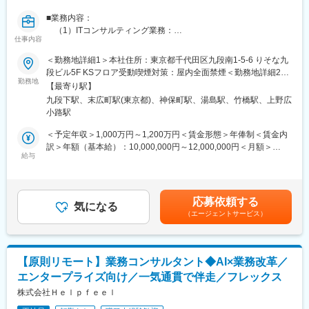
ド
■業務内容：
・弊社の生成AI LLMを活用したサービスのセリング
（1）ITコンサルティング業務：
・企業の生成AI活用における課題の仮説構築、提案
仕事内容
クライアント企業が抱えている経営課題を解決する為に実施
・生成AIソリューションのデザイン
するシステム刷新やパッケージ導入を多角的な面で支援します。
＜勤務地詳細1＞本社住所：東京都千代田区九段南1-5-6 りそな九
・生成AIプロジェクトのデリバリー（要件定義～設計・開発～テ
具体的には、主に横断領域(PMO、テスト推進、移行推進、共
段ビル5F KSフロア受動喫煙対策：屋内全面禁煙＜勤務地詳細2＞
スト・導入～定着化）
通周り等)のプロジェクトメンバーとして参画して頂きます。
勤務地
主な勤務地２住所：東京都台東区上野3-16-2 天翔オフィス上野末
2）生成AIを用いた新たなビジネスモデルの創出やプラットフォー
【最寄り駅】
弊社のリーダーとして後輩やBPの方々のマネージメントを実
広町 901号室勤務地最寄駅：銀座線／末広町駅受動喫煙対策：
ムの構想策定
九段下駅、末広町駅(東京都)、神保町駅、湯島駅、竹橋駅、上野広
施しながら、ITコンサルタントとしての経験を深めて頂きます。
屋内全面禁煙変更の範囲：会社の定める事業所
小路駅
（2）社内業務：
■チーム構成
これまでのご経験を活かして、若手の育成やフォロー、新規
＜予定年収＞1,000万円～1,200万円＜賃金形態＞年俸制＜賃金内
・PaaS Division RAG / Agent Unit 3名
顧客開拓、営業活動等を実施頂きます。
訳＞年額（基本給）：10,000,000円～12,000,000円＜月額＞
・コンサルタント1名、事業開発2名
会社の経営にも関わって頂き、新たな制度の立案や検討、採
給与
833,333円～1,000,000円（12分割）＜昇給有無＞有＜残業手当＞
用活動にもご活躍頂ければと考えております。
有賃金はあくまでも目安の金額であり、選考を通じて上下する可
■ポジションの魅力
大きい会社では中々携わる事が出来ない部分も担当頂けま
能性があります。月給(月額)は固定手当を含めた表記です。
・最先端のAI LLM技術を用いたコンサルティングの経験や新たな
す。
ビジネスモデルの構築に携わることができる
応募依頼する
気になる
・コンサルティングだけではなく、SaaSプラットフォームと掛け
（エージェントサービス）
■魅力：
合わせたソリューションの企画ができる
・弊社役員や役職者が大手コンサル出身で太いパイプがある為、
・各業界の最前線で活躍してきたPdMやデザイナー、エンジニア
大手コンサルファームから直接お話を頂く事が多く、やりがいの
を中心としたTech組織の異能と共に働くことができる
あるポジションで案件に参画出来ますし、一次請けに近い立ち位
【原則リモート】業務コンサルタント◆AI×業務改革／
置で、上流工程からプロジェクトに深く関われます。
■参考資料
エンタープライズ向け／一気通貫で伴走／フレックス
・意思決定のスピード感を非常に重視しており、スムーズかつ迅
・1000億パラメーターのStockmark LLM 特設LPを公開
速に方向性を決定できるため、ストレスなくプロジェクトを推進
株式会社Ｈｅｌｐｆｅｅｌ
https://llm.stockmark.co.jp/
できますし、裁量大きくスキルを磨ける環境です。