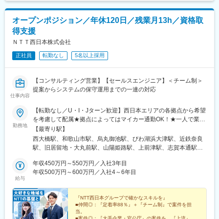
記です。
きます。
- サービスのエンハンス開発要件に応じたシステム要求事項の整理
オープンポジション／年休120日／残業月13h／資格取
- ユーザー体験を考慮した仕様策定
得支援
- エンジニアへの仕様説明
ＮＴＴ西日本株式会社
＜リリース準備フェーズ＞
正社員
転勤なし
5名以上採用
- ユーザーに向けてのコミュニケーション設計
- リリース後の様々なリスクへの対応計画
【コンサルティング営業】【セールスエンジニア】＜チーム制＞
リリース後は効果測定や運用などもご担当いただきます。
提案からシステムの保守運用までの一連の対応
※プログラミング実装などの実際に手を動かす業務は発生しませ
仕事内容
ん。
【転勤なし／U・I・Jターン歓迎】西日本エリアの各拠点から希望
を考慮して配属★拠点によってはマイカー通勤OK！★一人で業務
【事例1】
勤務地
に取り組めるようになれば、在宅勤務（リモートワーク）・直行
決済サービス、『Airペイ』における通信回線切り替えプロジェク
【最寄り駅】
直帰も可能■コンサルティング営業【関西】和歌山・京都・滋賀・
ト
西大橋駅、和歌山市駅、烏丸御池駅、びわ湖浜大津駅、近鉄奈良
兵庫【東海】静岡・岐阜・三重【北陸】石川・富山【中国】岡
＜ポイント＞
駅、旧居留地・大丸前駅、山陽姫路駅、上前津駅、志賀本通駅、
山・島根・鳥取【四国】愛媛・香川【九州】福岡・佐賀・長崎・
サービスで利用している通信回線の廃止に伴う、安全かつスムー
第一通り駅、沼津駅、日吉町駅、名鉄岐阜駅、津駅、野町駅、電
熊本・大分・鹿児島・沖縄■セールスエンジニア（大阪・長崎以
年収450万円～550万円／入社3年目
ズな新回線へのリプレース
気ビル前駅、新福井駅、敦賀駅、県庁前駅(広島県)、田町駅(岡山
外）【関西】和歌山・京都・滋賀・奈良・兵庫【東海】静岡・岐
年収500万円～600万円／入社4～6年目
→加盟店への売上入金遅延などの影響を防ぐ
県)、鳥取駅、湯田温泉駅、県庁前駅(愛媛県)、瓦町駅、大橋通
給与
阜・三重【北陸】石川・富山・福井【中国】岡山・島根・鳥取
＜対応＞
駅、眉山ロープウェイ山麓駅、博多駅、旦過駅、佐賀駅、松江
【四国】愛媛・香川【九州】福岡・佐賀・熊本・大分・鹿児島・
・金融機関や通信回線ベンダーなどの社外関係者、および社内の
駅、宮崎駅、大分駅、新地中華街駅、九品寺交差点駅、天文館通
宮崎・沖縄※入社後、転居を伴う転勤はございません（通勤可能な
『NTT西日本グループで確かなスキルを』
開発・運用チームと連携
駅、壺川駅、阿波座駅、四条駅(京都市営)、三井寺駅、奈良駅、三
■仲間◎：『定着率88％』＋『チーム制』で案件を担
範囲で勤務ビルが変更となる場合あり） ただし、更なるキャリ
・現行仕様と新仕様の差分整理、移行計画の策定、業務運用フロ
宮・花時計前駅、矢場町駅、平安通駅、新浜松駅、桜橋駅(富山
当。
アアップを希望した場合（グループ会社採用社員等）は転居を伴
ーの変更整理を主導
県)、福井駅(福井県)、紙屋町西駅、郵便局前駅、市役所前駅(愛媛
■案件◎：『大手企業・官公庁』の案件を、『上流』か