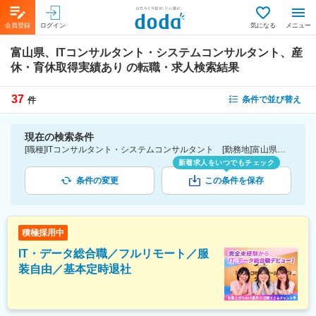
会員登録
ログイン
気になる
メニュー
富山県、ITコンサルタント・システムコンサルタント、産
休・育休取得実績あり
の転職・求人検索結果
37
条件で並び替え
件
現在の検索条件
[職種]ITコンサルタント・システムコンサルタント [勤務地]富山県 [詳細条件](休日・働き方)産休・育休取得実績あり
新着求人をいつでもチェック
条件の変更
この条件を保存
積極採用中
IT・データ総合職／フルリモート／服
装自由／基本定時退社