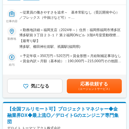
スキルを身に着けられます！
～従業員の働きやすさを追求～ 基本常駐なし（受託開発中心）
■抜群の働きやすさ・柔軟な働き方が可能！
／フレックス（中抜けなど可）～
・リモート／フレックス可 ※1日の最低勤務時間：4時間
仕事内容
子どもの送り迎えで中抜けする方もおり、柔軟な働き方が可能！
■仕事内容
＜勤務地詳細＞福岡支店（2024年～）住所：福岡県福岡市博多区
・残業：平均5h程度
・RPAにより顧客業務の効率化を行うための要件定義、開発、導
博多駅前３丁目２３-１７ 第２福岡ONビル ３階A号室受動喫煙対
ユニット単位・全社で残業時間が可視化されており、全員で残業
入支援、顧客対応をお任せいたします！
勤務地
策：屋内全面禁煙変更の範囲：会社の定める事業所
を削減するよう取り組んでいます。また残業30hを超える場合、
【最寄り駅】
・要件定義～導入支援、運用まで一連の業務をお任せいたしま
上長に通知するシステムとなっており、残業削減をフォローして
博多駅、櫛田神社前駅、祇園駅(福岡県)
す！
います。
・現在RPA支援だけでなく、ノーコード、ローコードを利用して
＜予定年収＞350万円～520万円＜賃金形態＞月給制補足事項なし
・ノー残業デー：毎週(水)全社で18時退社をしています！
お客様の支援幅拡大中！多種多様な顧客との取引多数！
＜賃金内訳＞月額（基本給）：190,000円～215,000円その他固定
・月1日ペースで有給取得を奨励。経営層も長期休暇を取得するな
・基本常駐なし
給与
手当/月：35,000円～129,000円固定残業手当/月：36,000円～
ど、柔軟な働き方が可能！
※多い月で月2～3回出張をお願いする場合がございます。出張以
54,000円（固定残業時間20時間0分/月）超過した時間外労働の残
外の日は基本的にリモートワークが可能です。
業手当は追加支給＜月給＞261,000円～398,000円（一律手当を含
■当社の特徴
む）＜昇給有無＞有＜残業手当＞有＜給与補足＞※給与詳細は経
・生成AI（chatGPT、GitHub Copilot、Cursor）を業務で活用でき
応募依頼する
■働く魅力
気になる
験・能力・前給を考慮の上、決定します。■昇格：年1回（7月）■
るので、効率化を追求した働き方が可能！最新技術やサービスを
（エージェントサービス）
・全国の自治体DX、働き方改革にダイレクトに携われるので、顧
昇給：年1回（7月）■決算賞与：年1回（6月）【年収例】 年収
常にキャッチアップしています。
客の喜ぶ顔を間近で感じることができます！
500万円／経験5年／SE／27歳 年収650万円／経験9年／PL／32
・当社は受託開発（SI）中心ではありますが、自社サービスの開
・顧客と近い距離で仕事ができるので、技術力だけでなく折衝力
歳 年収850万円／経験16年／PM／38歳賃金はあくまでも目安の
発も行っており、マリンテック事業も行っています。
も身に付きます。
金額であり、選考を通じて上下する可能性があります。月給(月額)
・引き続き自社サービス開発も進めるため、新規サービス開発を
【全国フルリモート可】プロジェクトマネジャー◆金
・高い営業力を誇り、エンジニアの希望に即した案件を受注でき
は固定手当を含めた表記です。
行いたい方は歓迎いたします！
融業界DX◆最上流◎／デロイトGのエンジニア専門集
ています。そのためエンタープライズ案件なども含め、豊富な案
団
件を取り揃えています！
変更の範囲：会社の定める業務
・社員のスキルアップ支援に力を入れています！資格取得補助・
デロイト トーマツ アクト株式会社