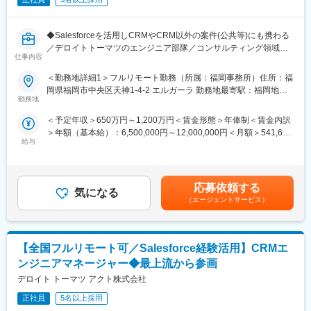
から設計、開発、テスト、オフショアのマネジメントまで一連の
工程を担当し、コンサルタントとしてのキャリアを伸ばしていき
◆Salesforceを活用しCRMやCRM以外の案件(公共等)にも携わる
ます。
／デロイトトーマツのエンジニア部隊／コンサルティング領域と
仕事内容
連携し最上流から参画／資格取得制度や研修制度充実／
■魅力
Salesforceの専門家集団◆
●海外拠点におけるCRMプロジェクトの実績が豊富にあり、グロ
＜勤務地詳細1＞フルリモート勤務（所属：福岡事務所）住所：福
ーバルナレッジを活用したプロジェクトを得意としているため、
岡県福岡市中央区天神1-4-2 エルガーラ 勤務地最寄駅：福岡地下
■業務概要
グローバルに活躍できる人材へ成長することが出来ます。
勤務地
鉄 七隈線／天神南駅受動喫煙対策：屋内全面禁煙＜勤務地詳細2
デロイトトーマツアクト(DTakt)はグループ会社のデロイトトーマ
●Salesforce、AEM、Mulesoftを中心としたCRM・SFA、CMS、
＞全国フルリモート勤務（関東）住所：東京都/千代田区 受動喫煙
＜予定年収＞650万円～1,200万円＜賃金形態＞年俸制＜賃金内訳
ツ／コンサルティングと協業し、顧客接点領域に特化した課題解
ETLの導入・運用保守を同一部署で行っているため運用保守→導
対策：屋内全面禁煙＜勤務地詳細3＞全国フルリモート勤務（関
＞年額（基本給）：6,500,000円～12,000,000円＜月額＞541,666
決にむけて最上流の戦略立案からSlまで一気通貫で担っていま
入や、導入→運用保守といった柔軟なキャリア形成が可能です。
西）住所：大阪府大阪市 受動喫煙対策：屋内全面禁煙
給与
円～1,000,000円（12分割）＜昇給有無＞有＜残業手当＞有＜給
す。
●同社はデロイトトーマツコンサルティング(DTC)と一体となり、
与補足＞※給与詳細は経験能力・前職給与を踏まえて決定します。
Digital Technologyでクライアントの経営課題を解決するコンサル
顧客にサービス提供をする役割をになっているため、要件定義・
■昇給：年1回（8月）賃金はあくまでも目安の金額であり、選考
ティング業務をお任せいたします。
導入展開・運用保守までEnd to Endでサービスを提供することが
を通じて上下する可能性があります。月給(月額)は固定手当を含め
出来ます。
応募依頼する
気になる
た表記です。
デロイトトーマツ／コンサルティング（Customer Technology
（エージェントサービス）
Unit）では、Digital Technology（Salesforce等）を活用して構想
策定から要件定義・導入展開・運用保守までEnd-to-Endでサービ
スを提供します。
【全国フルリモート可／Salesforce経験活用】CRMエ
また、システム開発、運用・保守業務はDTCとDTaktが協業して行
います。
ンジニアマネージャー◆最上流から参画
デロイト トーマツ アクト株式会社
■取り扱いサービス例：
Salesforce（Sales,Service,Platform開発,Commerce,その他全
正社員
5名以上採用
般）、Mulesoft、AEM（Adobe Experience Manager）など