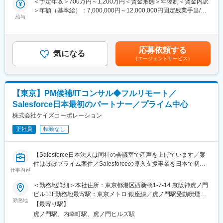
＜予定年収＞700万円～1,200万円＜賃金形態＞年俸制＜賃金内訳
顧客の事業成長を後押しする役割です。
＞年額（基本給）：7,000,000円～12,000,000円固定残業手当/
給与
月：110,000円～190,000円（固定残業時間30時間0分/月）超過し
■業務詳細
た時間外労働の残業手当は追加支給＜月額＞693,333円～
「プロダクトの枠を超え、経営管理の未来をデザインする」
1,190,000円（12分割）（一律手当を含む）＜昇給有無＞有＜残
本ポジションは、フィールドセールスと連携し、エンタープライ
業手当＞有＜給与補足＞※ご経験・スキルを考慮して決定いたしま
応募依頼する
ズ企業の経営管理課題を解決へと導くコンサルタント集団です。
気になる
す。賃金はあくまでも目安の金額であり、選考を通じて上下する
（エージェントサービス）
単なるプロダクト機能紹介に留まらず、顧客の経営・事業ニーズ
可能性があります。月給(月額)は固定手当を含めた表記です。
に基づいた業務フローの再構築や高度化に向けたコンサルティン
グを主導いただきます。
【東京】PM候補/ITコンサル◆フルリモート／
・課題抽出と戦略策定： 顧客ヒアリングを通じて潜在課題を特定
Salesforce日本最初のパートナー／プライム中心
し、将来を見据えたシステム化・業務改革案を立案。
・ソリューション提案： 個別提案書の作成および、顧客の運用に
株式会社ケイズコーポレーション
即したカスタマイズデモの実施。
正社員
転勤なし
・業務高度化コンサルティング： プロダクト利用の有無に関わら
ず、経営管理の業務フロー整理やプロセス改善のアドバイザリー
を実施。
【Salesforce日本法人は同社の会議室で産声を上げています／案
・コンサル特化： クロージング等の営業活動はFSが担当するた
件はほぼプライム案件／Salesforceの導入支援事業を日本で初め
め、ソリューション構築と業務支援に専念できる環境です。
仕事内容
て展開、国内トップクラスの導入実績を持つ企業／国内600社の
中でトップ20社のみが選出されるコアパートナーとして日本の
＜勤務地詳細＞本社住所：東京都港区西新橋1-7-14 京阪神虎ノ門
■挑戦いただきたいこと
Salesforce普及を牽引】
ビル11F勤務地最寄駅：東京メトロ 銀座線／虎ノ門駅受動喫煙対
・受注率の改善やエンタープライズ企業向けのより踏み込んだ提
勤務地
策：屋内全面禁煙変更の範囲：会社の定める事業所（リモートワ
案などDIGGLEというプロダクトをさらに世の中に広め、より多
【最寄り駅】
■仕事内容
ーク含む）
くの企業をご支援していくために、事業全体としてまだまだやり
虎ノ門駅、内幸町駅、虎ノ門ヒルズ駅
『Salesforce』の顧客提案から導入まで一連の業務をご担当頂き
たいこと・アップデートできるところはたくさんあります。