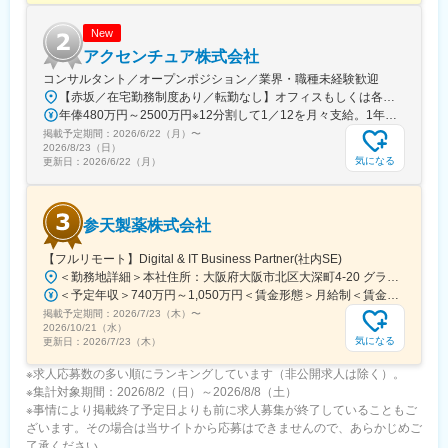
応募お待ちしております。
New
■コーポレートサイト：
アクセンチュア株式会社
https://www.rechain.co.jp/job/23/?
コンサルタント／オープンポジション／業界・職種未経験歓迎
utm_source=doda&utm_medium=job-posting
【赤坂／在宅勤務制度あり／転勤なし】オフィスもしくは各エリアのプロジェクト先オフィス：【赤坂インターシティAIR】東京都港区赤坂1-8-1 赤坂インターシティAIR ※プロジェクトにより、国内出張、海外出張の可能性があります変更の範囲：会社の定める事業所（リモートワーク含む）
年俸480万円～2500万円※12分割して1／12を月々支給。1年に1度業績賞与を支給（12月）。※残業代は別途付与します。※経験・スキルを考慮の上、当社規定により優遇します。
変更の範囲：本文参照
掲載予定期間：
2026/6/22（月）
〜
2026/8/23（日）
気になる
更新日：
2026/6/22（月）
参天製薬株式会社
【フルリモート】Digital & IT Business Partner(社内SE)
＜勤務地詳細＞本社住所：大阪府大阪市北区大深町4-20 グランフロント大阪タワーA25F勤務地最寄駅：JR各線／大阪駅受動喫煙対策：屋内全面禁煙変更の範囲：会社の定める事業所（リモートワーク含む）
＜予定年収＞740万円～1,050万円＜賃金形態＞月給制＜賃金内訳＞月額（基本給）：540,000円～770,000円＜月給＞540,000円～770,000円＜昇給有無＞有＜残業手当＞有＜給与補足＞※経験・能力等を考慮の上、当社規定により決定します。■賞与：年1回支給■基本給改定：年1回（4月）賃金はあくまでも目安の金額であり、選考を通じて上下する可能性があります。月給(月額)は固定手当を含めた表記です。
掲載予定期間：
2026/7/23（木）
〜
2026/10/21（水）
気になる
更新日：
2026/7/23（木）
※求人応募数の多い順にランキングしています（非公開求人は除く）。
※集計対象期間：2026/8/2（日）～2026/8/8（土）
※事情により掲載終了予定日よりも前に求人募集が終了していることもご
ざいます。その場合は当サイトから応募はできませんので、あらかじめご
了承ください。