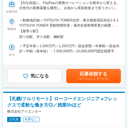
【AIを前提に、PayPayの業務オペレーションを根本から変える。
■抜群の働きやすさ・柔軟な働き方が可能！
次世代の業務基盤を構想し、企画から実装推進まで担うポジショ
・リモート／フレックス可 ※1日の最低勤務時間：4時間
仕事内容
ンです。】
子どもの送り迎えで中抜けする方もおり、柔軟な働き方が可能！
＜勤務地詳細＞YOTSUYA TOWER住所：東京都新宿区四谷1-6-1
・残業：平均5h程度
■業務内容：
YOTSUYA TOWER 受動喫煙対策：屋内全面禁煙変更の範囲：会
ユニット単位・全社で残業時間が可視化されており、全員で残業
2018年のサービス開始から約7年でユーザー数7,000万人を突破し
勤務地
社の定める事業所（リモートワーク含む）
を削減するよう取り組んでいます。また残業30hを超える場合、
【最寄り駅】
たPayPayは、決済にとどまらず、金融・生活サービスへと事業領
上長に通知するシステムとなっており、残業削減をフォローして
四ツ谷駅、市ケ谷駅、麹町駅
域を拡大しています。そうした変革を支えるため、業務推進本部
います。
では「安心・安全」と「効率的な業務オペレーション」の両立を
＜予定年収＞1,000万円～1,200万円＜賃金形態＞年俸制＜賃金内
・ノー残業デー：毎週(水)全社で18時退社をしています！
目指し、オペレーション戦略、データ活用、リスク管理、AI・テ
訳＞年額（基本給）：7,500,000円～10,000,000円固定残業手当/
・月1日ペースで有給取得を奨励。経営層も長期休暇を取得するな
クノロジー活用を横断的に推進しています。
給与
月：122,550円～245,100円（固定残業時間40時間0分/月）超過し
ど、柔軟な働き方が可能！
た時間外労働の残業手当は追加支給＜月額＞747,550円～
今回募集するのは、AI活用を前提とした次世代業務オペレーショ
1,078,433円（12分割）（一律手当を含む）＜昇給有無＞有＜残
■当社の特徴
ン基盤の企画・開発推進を担うポジションです。所属する基盤企
業手当＞有＜給与補足＞■昇給：原則年1回（会社の業績と個人の
・生成AI（chatGPT、GitHub Copilot、Cursor）を業務で活用でき
応募依頼する
画部は、AI・データ分析・システム開発の知見を活かし、PayPay
気になる
評価結果を元に決定）■評価制度：仕事の成果と業績への貢献度を
るので、効率化を追求した働き方が可能！最新技術やサービスを
（エージェントサービス）
の業務オペレーションを抜本的に進化させるための新しいITソリ
評価賃金はあくまでも目安の金額であり、選考を通じて上下する
常にキャッチアップしています。
ューションを企画・実現する組織です。部全体のミッションは、
可能性があります。月給(月額)は固定手当を含めた表記です。
・当社は受託開発（SI）中心ではありますが、自社サービスの開
IT投資効果の最大化を通じてPayPayグループ事業へ貢献すること
発も行っており、マリンテック事業も行っています。
にあります。
・引き続き自社サービス開発も進めるため、新規サービス開発を
【札幌/フルリモート】ローコードエンジニア ※フレッ
行いたい方は歓迎いたします！
クスで柔軟な働き方◎／残業5hほど
このポジションでは、目の前の改善に留まらず、業務における根
本課題を捉え、AIを中心としたテクノロジーで解決に導くことが
株式会社アイエンター
変更の範囲：会社の定める業務
求められます。ビジネスサイドと開発サイドのハブとなり、全体
正社員
転勤なし
最適を見据えながら、新しい業務基盤の構想、企画、設計、プロ
ジェクト推進まで一貫して担っていただきます。