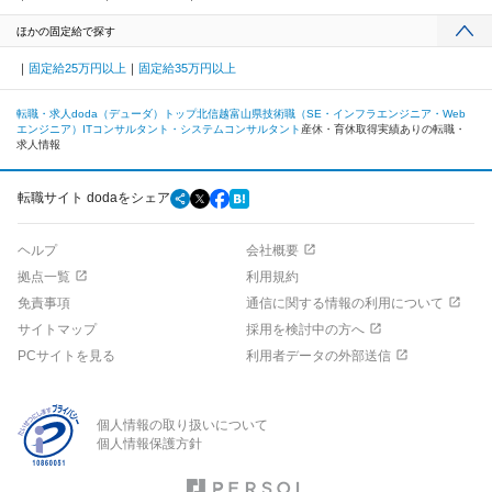
ほかの固定給で探す
固定給25万円以上
固定給35万円以上
転職・求人doda（デューダ）トップ
北信越
富山県
技術職（SE・インフラエンジニア・Web
エンジニア）
ITコンサルタント・システムコンサルタント
産休・育休取得実績ありの転職・
求人情報
転職サイト dodaをシェア
ヘルプ
会社概要
拠点一覧
利用規約
免責事項
通信に関する情報の利用について
サイトマップ
採用を検討中の方へ
PCサイトを見る
利用者データの外部送信
個人情報の取り扱いについて
個人情報保護方針