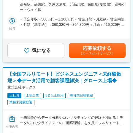
～世界初の技術を数多く搭載するソフトウェアメーカー／自動運
区港南2-4-15 品川KS ビル7F勤務地最寄駅：各線／品川駅受動喫
OJTからスタート。その後はPM・PL・プリセールス・コンサルタ
高岳駅、品川駅、久屋大通駅、北品川駅、栄町駅(愛知県)、高輪ゲ
転の普及に伴い成長が見込める業界です～
煙対策：敷地内喫煙可能場所あり変更の範囲：会社の定める事業
ントとして既存案件に参画し、段階的に役割範囲を広げていただ
ートウェイ駅
自動運転/MaaS（Mobile as a Service）の安全安心信頼を保証
所（リモートワーク含む）
きます。
する知恵とそのデジタル化を進める技術リーディングカンパニー
＜予定年収＞500万円～1,200万円＜賃金形態＞月給制＜賃金内訳
を目指し、プロセス事業/システム事業/デジタツイン事業の3セグ
＞月額（基本給）：360,320円～864,800円＜月給＞416,620円～
■配属組織
メントにより、お客様の課題解決に向けたソリューションを提供
給与
999,925円（一律手当を含む）＜昇給有無＞有＜残業手当＞有＜
クロスインダストリー第1本部
しています。
給与補足＞専門業務型裁量労働制（1日9時間）固定残業手当は1
・部長：1名
最新の技術を身に着けていきながら、顧客へ問題解決の提案をし
時間/日分で計算しますので、月の営業日数により変動いたしま
・課長：9名（営業課2、技術課7）
ていきます。仕様書に沿って開発をするのではなく、「顧客の価
す。上記は月20営業日の場合の想定金額となります。賃金はあく
・課員：約120名
応募依頼する
値」を考え、顧客へ構想や仕様を提案していく会社です。前例の
気になる
までも目安の金額であり、選考を通じて上下する可能性がありま
営業課と技術課が一体となった事業部体制で、新卒～ベテランま
（エージェントサービス）
無い、非常に高い要求に応えていくため、実現できた際の達成感
す。月給(月額)は固定手当を含めた表記です。
で幅広い層が在籍。年次に関係なく、適性と希望に応じPM／PL
が大きい仕事です。
を担っています。
【シニア活躍中】
変更の範囲：会社の定める業務
【全国フルリモート】ビジネスエンジニア＜未経験歓
当社では平均年齢53歳、定年は65歳にて年収も定年まで担保され
迎＞◆データ活用で顧客課題解決｜グロース上場◆
る環境を整えております。
60代以上のメンバーも約20名程在籍しており、それぞれが前職に
株式会社ギックス
て身に着けた知見を活かし、プロジェクト推進にむけて第一線で
正社員
上場企業
5名以上採用
職種未経験歓迎
活躍いただいております。※また再雇用制度により70歳までの就
業種未経験歓迎
業も可能となります。
【業務具体例】
～未経験からデータ分析やコンサルティングの経験を積める！デ
◆機能安全・サイバーセキュリティ・システムエンジアリングの
ータの力でクライアントの「顧客理解」を支援／フルリモート＆
コンサルタンシ/教育サービス
仕事内容
フルフレックスで圧倒的に働きやすい～
◆デジタルツイン技術研究開発/ソリューションの提供