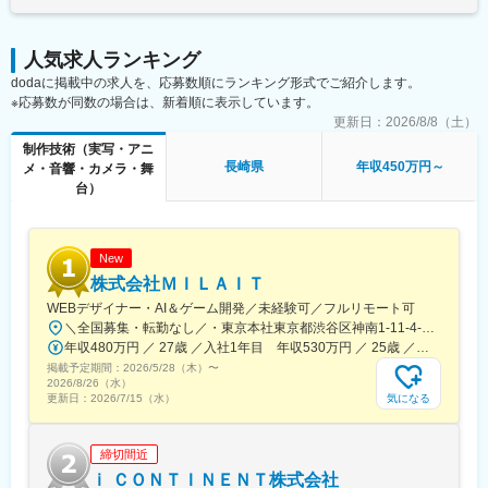
・クライアント課題のヒアリング、要件整理、ブランディングム
す。月給(月額)は固定手当を含めた表記です。
ービーやPR動画等の企画立案
・予算・スケジュール設計を含むプロデュース業務、社内クリエ
人気求人ランキング
イターとの連携による提案の具体化
dodaに掲載中の求人を、応募数順にランキング形式でご紹介します。
・受注案件の進行管理やクライアント折衝、期待値コントロー
※応募数が同数の場合は、新着順に表示しています。
ル、継続案件・アップセルに向けた関係構築
・中長期的なパートナーシップ構築、将来的には新規事業立ち上
更新日：
2026/8/8（土）
げやアライアンス推進にも関与
制作技術（実写・アニ
長崎県
年収450万円～
メ・音響・カメラ・舞
■扱うサービス
台）
企業VP、広告動画、SNS向けコンテンツ等、デジタルマーケティ
ングを活かした幅広い映像制作案件
■就業環境
New
原則フルリモート勤務で、稼働時間や場所は自由。既存案件との
株式会社ＭＩＬＡＩＴ
兼務も可能です。
WEBデザイナー・AI＆ゲーム開発／未経験可／フルリモート可
＼全国募集・転勤なし／・東京本社東京都渋谷区神南1-11-4-5F・東京支社東京都港区六本木6-10-1 六本木ヒルズ森タワー・大阪支社：大阪府大阪市北区梅田2-4-9 ブリーゼタワー1-2F・他各地のプロジェクト先※勤務地は希望を最大限考慮して決定します。※転勤なし、Uターン・Iターン歓迎※実務経験者（即戦力枠）の方は、フルリモート（完全在宅勤務）OKです。【アクセス】・東京本社各線「渋谷駅」より徒歩3分・東京支社各線「六本木駅」より徒歩3分・大阪支社JR各線「大阪駅」「梅田駅」より徒歩6分OsakaMetro四つ橋線「西梅田駅」より徒歩3分JR東西線・学研都市線「北新地駅」より徒歩3分
変更の範囲：会社の定める業務
年収480万円 ／ 27歳 ／入社1年目 年収530万円 ／ 25歳 ／入社3年目
掲載予定期間：
2026/5/28（木）
〜
2026/8/26（水）
気になる
更新日：
2026/7/15（水）
締切間近
ｉ ＣＯＮＴＩＮＥＮＴ株式会社