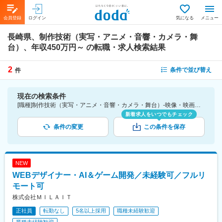
会員登録
ログイン
気になる
メニュー
長崎県、制作技術（実写・アニメ・音響・カメラ・舞
台）、年収450万円～
の転職・求人検索結果
2
条件で並び替え
件
現在の検索条件
[職種]制作技術（実写・アニメ・音響・カメラ・舞台）-映像・映画・音響・イベント・芸能関連 [勤務地]長崎県 [年収]450万円～
新着求人をいつでもチェック
条件の変更
この条件を保存
NEW
WEBデザイナー・AI＆ゲーム開発／未経験可／フルリ
モート可
株式会社ＭＩＬＡＩＴ
正社員
転勤なし
5名以上採用
職種未経験歓迎