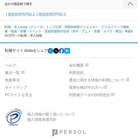
ほかの固定給で探す
固定給25万円以上
固定給35万円以上
転職・求人doda（デューダ）トップ
九州・沖縄
長崎県
クリエイター・クリエイティブ職
映
像・映画・音響・イベント・芸能関連
制作技術（実写・アニメ・音響・カメラ・舞台）
年収4
50万円～の転職・求人情報
転職サイト dodaをシェア
ヘルプ
会社概要
拠点一覧
利用規約
免責事項
通信に関する情報の利用について
サイトマップ
採用を検討中の方へ
PCサイトを見る
利用者データの外部送信
個人情報の取り扱いについて
個人情報保護方針