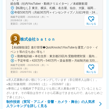
総合職（社内YouTuber・動画クリエイター）／未経験歓迎
【転勤なし】東京、横浜、札幌、名古屋、仙台、大阪、福岡など全国各地に勤務地多数！◎各勤務地へ直行直帰OK└居住地を考慮し勤務先を決定します◎入社後、経験・スキルに伴い在宅、リモート案件もあり【東京渋谷本社】東京都渋谷区渋谷2-21-1 渋谷ヒカリエ33F【東京BPOセンター】東京都多摩市鶴牧1丁目4-17 いずみビル7F【東京南池袋オフィス】東京都豊島区南池袋1-12-7 MIビル9F【東京西新宿オフィス】東京都新宿区西新宿三丁目3-13 西新宿水間ビル6F【横浜オフィス】神奈川県横浜市西区北幸2丁目10-28 むつみビル3F【札幌オフィス】北海道札幌市北区北7条西4丁目1番地1 トーカン札幌第一キャステール607【仙台オフィス】宮城県仙台市青葉区本町1-5-28 カーニープレイス仙台駅前通6F【名古屋オフィス】愛知県名古屋市中区栄5-26-39 GS栄ビル3F【大阪オフィス】大阪府大阪市中央区南船場4-10-5 南船場SOHOビル7F【福岡オフィス】福岡県福岡市博多区博多駅前3-7-35 博多ハイテックビル5F
年収530万円（月給30万円＋インセンティブ／入社1年目・24歳） 年収770万円（月給35万円＋インセンティブ／入社3年目・29歳）
掲載予定期間：
2026/6/18（木）
〜
2026/8/19（水）
気になる
更新日：
2026/7/28（火）
株式会社ｂａｔｏｎ
【未経験歓迎】進行管理◆QuizKnockのYouTubeを運営／ロケ・イ
ベント等の立ち合い等も！
＜勤務地詳細＞本社住所：東京都23区内 受動喫煙対策：屋内全面禁煙変更の範囲：会社の定める事業所（リモートワーク含む）
＜予定年収＞420万円～540万円＜賃金形態＞月給制月給 320,000円～420,000円 ＜賃金内訳＞月額（基本給）：236,660円～312,850円固定残業手当/月：83,340円～107,150円（固定残業時間40時間0分/月）超過した時間外労働の残業手当は追加支給＜月給＞320,000円～420,000円（一律手当を含む）＜昇給有無＞有＜残業手当＞有＜給与補足＞■賞与：業績に応じて決算賞与を年度末に支給 ■社宅制度を利用しない場合は、住宅手当￥30,000を追加支給賃金はあくまでも目安の金額であり、選考を通じて上下する可能性があります。月給(月額)は固定手当を含めた表記です。
掲載予定期間：
2026/5/28（木）
〜
2026/8/26（水）
気になる
更新日：
2026/7/31（金）
※求人応募数の多い順にランキングしています（非公開求人は除く）。
※集計対象期間：2026/8/1（土）～2026/8/7（金）
※事情により掲載終了予定日よりも前に求人募集が終了していることもご
ざいます。その場合は当サイトから応募はできませんので、あらかじめご
了承ください。
制作技術（実写・アニメ・音響・カメラ・舞台）
の人気求
人ランキングを詳しく見る