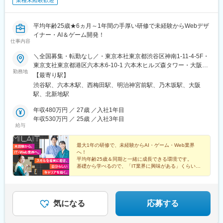
業種未経験歓迎
平均年齢25歳★6ヵ月～1年間の手厚い研修で未経験からWebデザ
イナー・AI＆ゲーム開発！
仕事内容
＼全国募集・転勤なし／・東京本社東京都渋谷区神南1-11-4-5F・
東京支社東京都港区六本木6-10-1 六本木ヒルズ森タワー・大阪支
勤務地
社：大阪府大阪市北区梅田2-4-9 ブリーゼタワー1-2F・他各地の
【最寄り駅】
プロジェクト先※勤務地は希望を最大限考慮して決定します。※転
渋谷駅、六本木駅、西梅田駅、明治神宮前駅、乃木坂駅、大阪
勤なし、Uターン・Iターン歓迎※実務経験者（即戦力枠）の方は、
駅、北新地駅
フルリモート（完全在宅勤務）OKです。【アクセス】・東京本社
各線「渋谷駅」より徒歩3分・東京支社各線「六本木駅」より徒歩
年収480万円 ／ 27歳 ／入社1年目
3分・大阪支社JR各線「大阪駅」「梅田駅」より徒歩6分
年収530万円 ／ 25歳 ／入社3年目
給与
OsakaMetro四つ橋線「西梅田駅」より徒歩3分JR東西線・学研都
市線「北新地駅」より徒歩3分
最大1年の研修で、未経験からAI・ゲーム・Web業界
へ！
平均年齢25歳＆同期と一緒に成長できる環境です。
基礎から学べるので、「IT業界に興味がある」くらいで
もOK！
将来はフルリモートや自由な働き方も目指せます♪
気になる
応募する