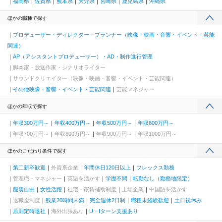
福岡県
佐賀県
熊本県
大分県
宮崎県
鹿児島県
沖縄県
ほかの職種で探す
プロデューサー・ディレクター・プランナー（映像・映画・音響・イベント・芸能
関連）
AP（アシスタントプロデューサー）・AD・制作進行管理
脚本家・放送作家・シナリオライター
サウンドクリエイター（映像・映画・音響・イベント・芸能関連）
その他映像・音響・イベント・芸能関連
芸能マネジャー
ほかの年収で探す
年収300万円～
年収400万円～
年収500万円～
年収600万円～
年収700万円～
年収800万円～
年収900万円～
年収1000万円～
ほかのこだわり条件で探す
第二新卒歓迎
外資系企業
年間休日120日以上
フレックス勤務
管理職・マネジャー
英語を活かす
学歴不問
転勤なし（勤務地限定）
服装自由
女性活躍
社宅・家賃補助制度
上場企業
中国語を活かす
退職金制度
残業20時間未満
完全週休2日制
職種未経験歓迎
土日祝休み
原則定時退社
海外出張あり
U・Iターン支援あり