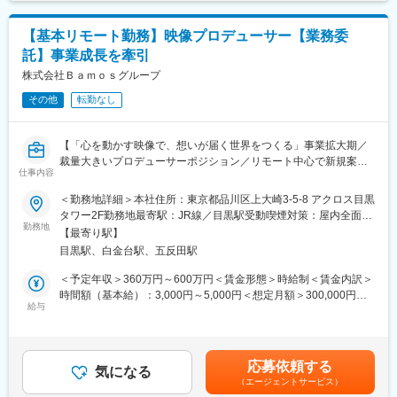
【基本リモート勤務】映像プロデューサー【業務委
託】事業成長を牽引
株式会社Ｂａｍｏｓグループ
その他
転勤なし
【「心を動かす映像で、想いが届く世界をつくる」事業拡大期／
裁量大きいプロデューサーポジション／リモート中心で新規案件
仕事内容
創出・事業成長に貢献】
＜勤務地詳細＞本社住所：東京都品川区上大崎3-5-8 アクロス目黒
■業務概要
タワー2F勤務地最寄駅：JR線／目黒駅受動喫煙対策：屋内全面禁
当社の映像制作事業「Bibra」にて、企画・構成から撮影、編集、
勤務地
煙変更の範囲：会社の定める事業所（リモートワーク含む）
【最寄り駅】
納品まで一貫して関わるプロデューサー業務をお任せします。単
目黒駅、白金台駅、五反田駅
なる映像制作にとどまらず、クライアントの事業課題やブランド
価値に深く向き合い、感情を動かす“伝わる映像”の実現をミッショ
＜予定年収＞360万円～600万円＜賃金形態＞時給制＜賃金内訳＞
ンとしています。新規案件創出や企画提案、プロデュース、関係
時間額（基本給）：3,000円～5,000円＜想定月額＞300,000円～
構築まで幅広くご担当いただきます。
給与
500,000円＜昇給有無＞無＜残業手当＞有＜給与補足＞■業務委託
契約■報酬について：稼働量・成果に応じて個別に決定いたしま
■業務詳細
す。想定月額例：30～50万円想定年収例：360～600万円※インセ
・自身のネットワークや人脈を活用した新規案件の創出（リード
ンティブは案件創出・受注実績に応じて支給スキル・経験・稼働
応募依頼する
獲得、ターゲット企業の選定、アプローチ設計、ニーズ発掘、初
気になる
条件に応じて、報酬条件は柔軟にご相談可能です。賃金はあくま
（エージェントサービス）
期提案、必要に応じたアウトバウンド活動）
でも目安の金額であり、選考を通じて上下する可能性がありま