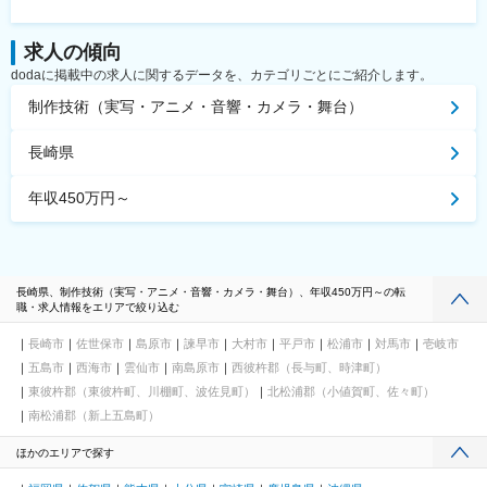
求人の傾向
dodaに掲載中の求人に関するデータを、カテゴリごとにご紹介します。
制作技術（実写・アニメ・音響・カメラ・舞台）
長崎県
年収450万円～
長崎県、制作技術（実写・アニメ・音響・カメラ・舞台）、年収450万円～の転
職・求人情報をエリアで絞り込む
長崎市
佐世保市
島原市
諫早市
大村市
平戸市
松浦市
対馬市
壱岐市
五島市
西海市
雲仙市
南島原市
西彼杵郡（長与町、時津町）
東彼杵郡（東彼杵町、川棚町、波佐見町）
北松浦郡（小値賀町、佐々町）
南松浦郡（新上五島町）
ほかのエリアで探す