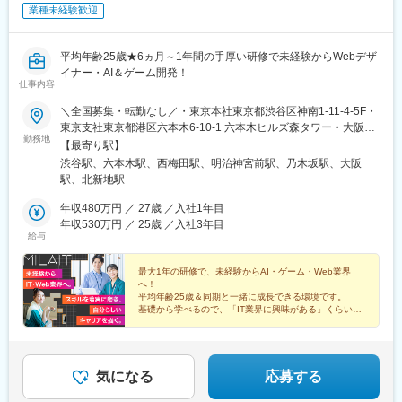
■当社について：
業種未経験歓迎
組織として最高のパフォーマンスを発揮するために大切なコミュ
ニケーション。コミュニケーションは「思いやり」で決まると思
います。思いやりこそが弊社の考える「できた人」としての大切
平均年齢25歳★6ヵ月～1年間の手厚い研修で未経験からWebデザ
な要素です。
イナー・AI＆ゲーム開発！
仕事内容
時代の進化は早く、コロナ禍でより一層企業の生産性向上政策、
＼全国募集・転勤なし／・東京本社東京都渋谷区神南1-11-4-5F・
DX（デジタルトランスフォーメーション）が求められています。
東京支社東京都港区六本木6-10-1 六本木ヒルズ森タワー・大阪支
AIを駆使したマーケティングや顧客管理も必須な過程になりつつ
勤務地
社：大阪府大阪市北区梅田2-4-9 ブリーゼタワー1-2F・他各地の
【最寄り駅】
あります。しかし企業にとって何よりも大切なことは「人」から
プロジェクト先※勤務地は希望を最大限考慮して決定します。※転
渋谷駅、六本木駅、西梅田駅、明治神宮前駅、乃木坂駅、大阪
の「愛情」が生み出す様々な「思いやり」ではないでしょうか。
勤なし、Uターン・Iターン歓迎※実務経験者（即戦力枠）の方は、
駅、北新地駅
弊社は「人」本来の持っている能力、個性を最大限に引き出し、
フルリモート（完全在宅勤務）OKです。【アクセス】・東京本社
お客様にとって「なくてはならない人」として成長させることが
各線「渋谷駅」より徒歩3分・東京支社各線「六本木駅」より徒歩
年収480万円 ／ 27歳 ／入社1年目
目標の一つです。
3分・大阪支社JR各線「大阪駅」「梅田駅」より徒歩6分
年収530万円 ／ 25歳 ／入社3年目
給与
OsakaMetro四つ橋線「西梅田駅」より徒歩3分JR東西線・学研都
次の100年にむけ、これから訪れる様々な困難や環境の変化に対
市線「北新地駅」より徒歩3分
し、いつの時代も変わらない社員の人としての強さを信じ、また
最大1年の研修で、未経験からAI・ゲーム・Web業界
変化に対応するだけではなく一人一人の創造力を大切にし、変化
へ！
を自ら生み出していく組織を目指しています。
平均年齢25歳＆同期と一緒に成長できる環境です。
基礎から学べるので、「IT業界に興味がある」くらいで
もOK！
変更の範囲：会社の定める業務
将来はフルリモートや自由な働き方も目指せます♪
気になる
応募する