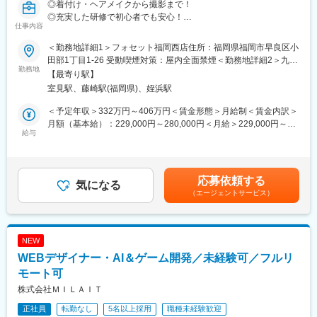
◎着付け・ヘアメイクから撮影まで！
◎充実した研修で初心者でも安心！
仕事内容
◎初期配属は「フォセット福岡西店」
＜勤務地詳細1＞フォセット福岡西店住所：福岡県福岡市早良区小
■配属先
田部1丁目1-26 受動喫煙対策：屋内全面禁煙＜勤務地詳細2＞九州
・地域限定職：九州エリア（福岡県・熊本県内）内異動のみ
勤務地
エリア（福岡県・熊本県内）住所：福岡県・熊本県のいずれかの
【最寄り駅】
・総合職：広島県・岡山県・福岡県・熊本県にて異動あり
店舗 受動喫煙対策：屋内全面禁煙＜勤務地詳細3＞中国エリア
室見駅、藤崎駅(福岡県)、姪浜駅
（広島県・岡山県内）住所：広島県・岡山県のいずれかの店舗 受
■お仕事の流れ
動喫煙対策：屋内全面禁煙変更の範囲：会社の定める事業所
＜予定年収＞332万円～406万円＜賃金形態＞月給制＜賃金内訳＞
（1）受付業務ご来店いただいたお客様を笑顔でお出迎え！撮影内
月額（基本給）：229,000円～280,000円＜月給＞229,000円～
容を確認し、衣装選びへご案内♪
給与
280,000円＜昇給有無＞有＜残業手当＞有＜給与補足＞■賞与：有
（2）お着替え・ヘアメイク着物の着付けやドレスへの着替えを行
年3回（7、9、12月）■昇給：有★美容師もしくは理容師免許を取
い、ヘアメイクをしていきます。※着付け、ヘアメイクの研修あり
得の方は資格手当10000円/月ございます賃金はあくまでも目安の
（3）カメラ撮影フォトグラファーのスタッフと一緒にスタジオ準
金額であり、選考を通じて上下する可能性があります。月給(月額)
応募依頼する
備しながら撮影を進めます。お子さんと一緒にお話しながら笑顔
気になる
は固定手当を含めた表記です。
（エージェントサービス）
を引き出しましょう！
（4）プラン内容のご案内最後にお写真の確認とプランのご案内を
します。
（5）お会計・お見送りお見送りではお子さんから「楽しかっ
NEW
た！」と言っていただくことも！お客様からの「ありがとう」な
WEBデザイナー・AI＆ゲーム開発／未経験可／フルリ
ど嬉しいお言葉をいただくとやりがいを感じます。普段の業務に
加え、753や成人衣装のモデル撮影などの企画に参加したり、社
モート可
内でのフォトコンテストやスタジオのリニューアル作業などもご
株式会社ＭＩＬＡＩＴ
ざいます！
正社員
転勤なし
5名以上採用
職種未経験歓迎