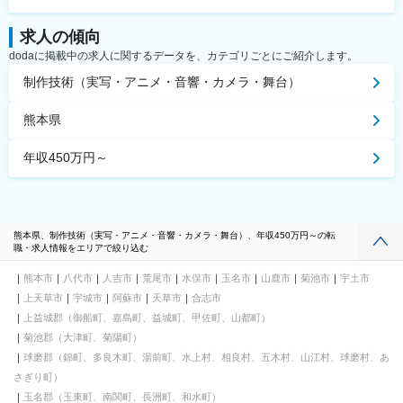
求人の傾向
dodaに掲載中の求人に関するデータを、カテゴリごとにご紹介します。
制作技術（実写・アニメ・音響・カメラ・舞台）
熊本県
年収450万円～
熊本県、制作技術（実写・アニメ・音響・カメラ・舞台）、年収450万円～の転
職・求人情報をエリアで絞り込む
熊本市
八代市
人吉市
荒尾市
水俣市
玉名市
山鹿市
菊池市
宇土市
上天草市
宇城市
阿蘇市
天草市
合志市
上益城郡（御船町、嘉島町、益城町、甲佐町、山都町）
菊池郡（大津町、菊陽町）
球磨郡（錦町、多良木町、湯前町、水上村、相良村、五木村、山江村、球磨村、あ
さぎり町）
玉名郡（玉東町、南関町、長洲町、和水町）