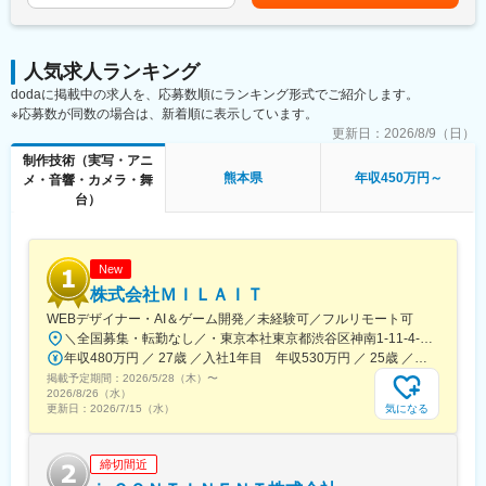
でも目安の金額であり、選考を通じて上下する可能性がありま
・クライアント課題のヒアリング、要件整理、ブランディングム
す。月給(月額)は固定手当を含めた表記です。
ービーやPR動画等の企画立案
・予算・スケジュール設計を含むプロデュース業務、社内クリエ
人気求人ランキング
イターとの連携による提案の具体化
dodaに掲載中の求人を、応募数順にランキング形式でご紹介します。
・受注案件の進行管理やクライアント折衝、期待値コントロー
※応募数が同数の場合は、新着順に表示しています。
ル、継続案件・アップセルに向けた関係構築
・中長期的なパートナーシップ構築、将来的には新規事業立ち上
更新日：
2026/8/9（日）
げやアライアンス推進にも関与
制作技術（実写・アニ
熊本県
年収450万円～
メ・音響・カメラ・舞
■扱うサービス
台）
企業VP、広告動画、SNS向けコンテンツ等、デジタルマーケティ
ングを活かした幅広い映像制作案件
■就業環境
New
原則フルリモート勤務で、稼働時間や場所は自由。既存案件との
株式会社ＭＩＬＡＩＴ
兼務も可能です。
WEBデザイナー・AI＆ゲーム開発／未経験可／フルリモート可
＼全国募集・転勤なし／・東京本社東京都渋谷区神南1-11-4-5F・東京支社東京都港区六本木6-10-1 六本木ヒルズ森タワー・大阪支社：大阪府大阪市北区梅田2-4-9 ブリーゼタワー1-2F・他各地のプロジェクト先※勤務地は希望を最大限考慮して決定します。※転勤なし、Uターン・Iターン歓迎※実務経験者（即戦力枠）の方は、フルリモート（完全在宅勤務）OKです。【アクセス】・東京本社各線「渋谷駅」より徒歩3分・東京支社各線「六本木駅」より徒歩3分・大阪支社JR各線「大阪駅」「梅田駅」より徒歩6分OsakaMetro四つ橋線「西梅田駅」より徒歩3分JR東西線・学研都市線「北新地駅」より徒歩3分
変更の範囲：会社の定める業務
年収480万円 ／ 27歳 ／入社1年目 年収530万円 ／ 25歳 ／入社3年目
掲載予定期間：
2026/5/28（木）
〜
2026/8/26（水）
気になる
更新日：
2026/7/15（水）
締切間近