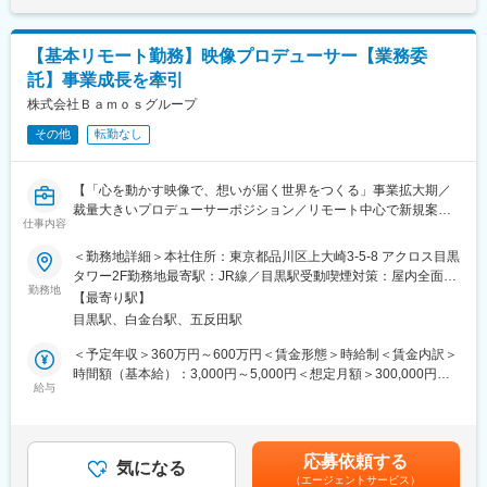
【基本リモート勤務】映像プロデューサー【業務委
託】事業成長を牽引
株式会社Ｂａｍｏｓグループ
その他
転勤なし
【「心を動かす映像で、想いが届く世界をつくる」事業拡大期／
裁量大きいプロデューサーポジション／リモート中心で新規案件
仕事内容
創出・事業成長に貢献】
＜勤務地詳細＞本社住所：東京都品川区上大崎3-5-8 アクロス目黒
■業務概要
タワー2F勤務地最寄駅：JR線／目黒駅受動喫煙対策：屋内全面禁
当社の映像制作事業「Bibra」にて、企画・構成から撮影、編集、
勤務地
煙変更の範囲：会社の定める事業所（リモートワーク含む）
【最寄り駅】
納品まで一貫して関わるプロデューサー業務をお任せします。単
目黒駅、白金台駅、五反田駅
なる映像制作にとどまらず、クライアントの事業課題やブランド
価値に深く向き合い、感情を動かす“伝わる映像”の実現をミッショ
＜予定年収＞360万円～600万円＜賃金形態＞時給制＜賃金内訳＞
ンとしています。新規案件創出や企画提案、プロデュース、関係
時間額（基本給）：3,000円～5,000円＜想定月額＞300,000円～
構築まで幅広くご担当いただきます。
給与
500,000円＜昇給有無＞無＜残業手当＞有＜給与補足＞■業務委託
契約■報酬について：稼働量・成果に応じて個別に決定いたしま
■業務詳細
す。想定月額例：30～50万円想定年収例：360～600万円※インセ
・自身のネットワークや人脈を活用した新規案件の創出（リード
ンティブは案件創出・受注実績に応じて支給スキル・経験・稼働
応募依頼する
獲得、ターゲット企業の選定、アプローチ設計、ニーズ発掘、初
気になる
条件に応じて、報酬条件は柔軟にご相談可能です。賃金はあくま
（エージェントサービス）
期提案、必要に応じたアウトバウンド活動）