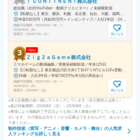
ｉ ＣＯＮＴＩＮＥＮＴ株式会社
総合職（社内YouTuber・動画クリエイター）／未経験歓迎
【転勤なし】東京、横浜、札幌、名古屋、仙台、大阪、福岡など全国各地に勤務地多数！◎各勤務地へ直行直帰OK└居住地を考慮し勤務先を決定します◎入社後、経験・スキルに伴い在宅、リモート案件もあり【東京渋谷本社】東京都渋谷区渋谷2-21-1 渋谷ヒカリエ33F【東京BPOセンター】東京都多摩市鶴牧1丁目4-17 いずみビル7F【東京南池袋オフィス】東京都豊島区南池袋1-12-7 MIビル9F【東京西新宿オフィス】東京都新宿区西新宿三丁目3-13 西新宿水間ビル6F【横浜オフィス】神奈川県横浜市西区北幸2丁目10-28 むつみビル3F【札幌オフィス】北海道札幌市北区北7条西4丁目1番地1 トーカン札幌第一キャステール607【仙台オフィス】宮城県仙台市青葉区本町1-5-28 カーニープレイス仙台駅前通6F【名古屋オフィス】愛知県名古屋市中区栄5-26-39 GS栄ビル3F【大阪オフィス】大阪府大阪市中央区南船場4-10-5 南船場SOHOビル7F【福岡オフィス】福岡県福岡市博多区博多駅前3-7-35 博多ハイテックビル5F
年収530万円（月給30万円＋インセンティブ／入社1年目・24歳） 年収770万円（月給35万円＋インセンティブ／入社3年目・29歳）
掲載予定期間：
2026/6/18（木）
〜
2026/8/19（水）
気になる
更新日：
2026/7/28（火）
New
ＺｉｇＺａＧａｍｅ株式会社
スマホゲームの動画編集／実務未経験歓迎／年休125日
【◎転勤なし】東京都品川区大井1丁目47-1 NTビル11F※受動喫煙対策あり：敷地内禁煙（喫煙場所あり）※今回募集するポジションは、出社での勤務が前提になります※遠方にお住まいであれば、試用期間中は住居（家賃・光熱費等会社負担）の提供が可能です
26歳・入社3年目／年収700万円※年1回の昇給あり
掲載予定期間：
2026/7/23（木）
〜
2026/9/23（水）
気になる
更新日：
2026/8/7（金）
※求人応募数の多い順にランキングしています（非公開求人は除く）。
※集計対象期間：2026/8/2（日）～2026/8/8（土）
※事情により掲載終了予定日よりも前に求人募集が終了していることもご
ざいます。その場合は当サイトから応募はできませんので、あらかじめご
了承ください。
制作技術（実写・アニメ・音響・カメラ・舞台）
の人気求
人ランキングを詳しく見る