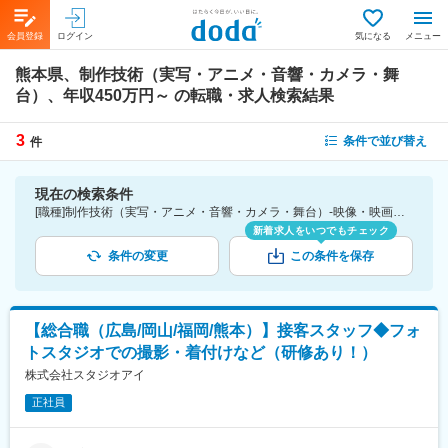
会員登録
ログイン
気になる
メニュー
熊本県、制作技術（実写・アニメ・音響・カメラ・舞
台）、年収450万円～
の転職・求人検索結果
3
条件で並び替え
件
現在の検索条件
[職種]制作技術（実写・アニメ・音響・カメラ・舞台）-映像・映画・音響・イベント・芸能関連 [勤務地]熊本県 [年収]450万円～
新着求人をいつでもチェック
条件の変更
この条件を保存
【総合職（広島/岡山/福岡/熊本）】接客スタッフ◆フォ
トスタジオでの撮影・着付けなど（研修あり！）
株式会社スタジオアイ
正社員