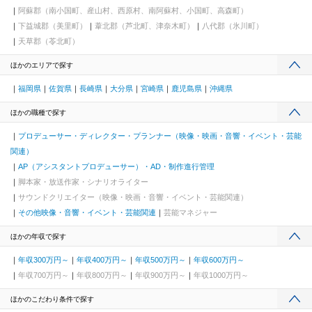
阿蘇郡（南小国町、産山村、西原村、南阿蘇村、小国町、高森町）
下益城郡（美里町）
葦北郡（芦北町、津奈木町）
八代郡（氷川町）
天草郡（苓北町）
ほかのエリアで探す
福岡県
佐賀県
長崎県
大分県
宮崎県
鹿児島県
沖縄県
ほかの職種で探す
プロデューサー・ディレクター・プランナー（映像・映画・音響・イベント・芸能
関連）
AP（アシスタントプロデューサー）・AD・制作進行管理
脚本家・放送作家・シナリオライター
サウンドクリエイター（映像・映画・音響・イベント・芸能関連）
その他映像・音響・イベント・芸能関連
芸能マネジャー
ほかの年収で探す
年収300万円～
年収400万円～
年収500万円～
年収600万円～
年収700万円～
年収800万円～
年収900万円～
年収1000万円～
ほかのこだわり条件で探す