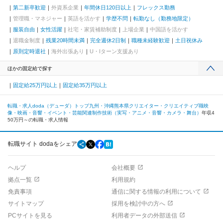
第二新卒歓迎
外資系企業
年間休日120日以上
フレックス勤務
管理職・マネジャー
英語を活かす
学歴不問
転勤なし（勤務地限定）
服装自由
女性活躍
社宅・家賃補助制度
上場企業
中国語を活かす
退職金制度
残業20時間未満
完全週休2日制
職種未経験歓迎
土日祝休み
原則定時退社
海外出張あり
U・Iターン支援あり
ほかの固定給で探す
固定給25万円以上
固定給35万円以上
転職・求人doda（デューダ）トップ
九州・沖縄
熊本県
クリエイター・クリエイティブ職
映
像・映画・音響・イベント・芸能関連
制作技術（実写・アニメ・音響・カメラ・舞台）
年収4
50万円～の転職・求人情報
転職サイト dodaをシェア
ヘルプ
会社概要
拠点一覧
利用規約
免責事項
通信に関する情報の利用について
サイトマップ
採用を検討中の方へ
PCサイトを見る
利用者データの外部送信