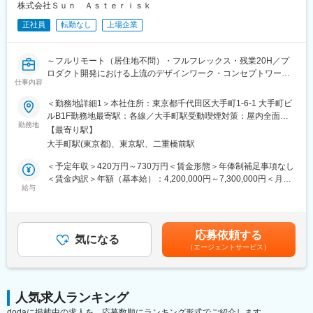
> 新規サービスのUI/UX設計
株式会社Ｓｕｎ Ａｓｔｅｒｉｓｋ
> 既存サービスのUI/UX改善
変更の範囲：当社における各種業務全般
正社員
転勤なし
上場企業
・デザイナーチーム作りと運営
【仕事の魅力】
～フルリモート（居住地不問）・フルフレックス・残業20H／プ
・サービス・プロダクト戦略からUIレベルまで関わることができ
ロダクト開発における上流のデザインワーク・コンセプトワーク
ます。
仕事内容
をお任せ～
・多種多様なサービス・プロダクト開発に携わることが可能です
（500社以上の実績あり）
＜勤務地詳細1＞本社住所：東京都千代田区大手町1-6-1 大手町ビ
■職務内容
・海外のデザイナー/エンジニアとも協力してサービス・プロダク
ルB1F勤務地最寄駅：各線／大手町駅受動喫煙対策：屋内全面禁
株式会社Sun Asteriskでは「誰もが価値創造に夢中になれる世界」
勤務地
ト開発の経験ができます。
煙＜勤務地詳細2＞フルリモート住所：フルリモートです 受動喫
【最寄り駅】
を実現するために、スタートアップから大手エンタープライズに
・不透明な経済市場で一人でも生き抜く職種横断の知識・キャリ
煙対策：屋内喫煙可能場所あり変更の範囲：会社の定める事業所
大手町駅(東京都)、東京駅、二重橋前駅
至るまで多様なクライアントの新規事業開発・DX支援を推進して
アや人脈が作れます。
（リモートワーク含む）
います。
・リモートワーク、マンスリーフレックスタイム制度で自分のス
＜予定年収＞420万円～730万円＜賃金形態＞年俸制補足事項なし
本ポジションでは、プロダクト開発におけるPoC（概念実証）、
タイルに合わせた働き方ができます。
＜賃金内訳＞年額（基本給）：4,200,000円～7,300,000円＜月額
MVP（Minimum Viable Product: 実用最小限の製品）の策定とい
給与
＞300,000円～521,428円（14分割）＜昇給有無＞有＜残業手当＞
った上流のデザインワーク・コンセプトワークからデザインの実
【風土・働き方】
有＜給与補足＞賞与年1回賃金はあくまでも目安の金額であり、選
装までを担当します。BtoB・BtoC問わずさまざまなクライアント
当社は個人がベストのパフォーマンスを発揮できる働き方を推奨
考を通じて上下する可能性があります。月給(月額)は固定手当を含
と共にプロダクトを創り上げるクリエイティブポジションです。
しています。コアタイム
めた表記です。
応募依頼する
新規事業立ち上げ～グロース期におけるパートナーとして、400
気になる
なしのマンスリーフレックス制度を導入しており、プライベート
（エージェントサービス）
以上の実績から得た知見を活用しながらデザインシンキングや各
な予定や家庭の事情に合
種リサーチ手法を用いて課題抽出、コンセプトメイクを行いま
わせて勤務時間を調整したりリモートワークを活用したり、様々
す。
なフィールドのメンバー
がそれぞれのスタイルで力を発揮しています。
人気求人ランキング
■業務詳細
dodaに掲載中の求人を、応募数順にランキング形式でご紹介します。
・クライアントの課題・ビジョン抽出のワークショップ開催・フ