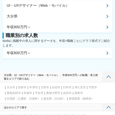
UI・UXデザイナー（Web・モバイル）
大分県
年収800万円～
職業別の求人数
dodaに掲載中の求人に関するデータを、年収×職種ごとにグラフ形式でご紹介
します。
年収800万円～
大分県、UI・UXデザイナー（Web・モバイル） 、年収800万円～の転職・求人情
報をエリアで絞り込む
大分市
別府市
中津市
日田市
佐伯市
臼杵市
津久見市
竹田市
豊後高田市
杵築市
宇佐市
豊後大野市
由布市
国東市
玖珠郡（九重町、玖珠町）
速見郡（日出町）
東国東郡（姫島村）
ほかのエリアで探す