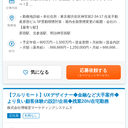
し、普及を推進
ー！】
・Figma APIを使ってデザイントークンをコードに反映する仕組み
仕事内容
づくりと導入推進
■概要
＜勤務地詳細＞本社住所：東京都渋谷区神宮前2-34-17 住友不動
・コンポーネントライブラリの実装と、各チーム・プロダクトへ
hacomonoは「ウェルネス産業を、新次元へ。」をミッション
産原宿ビル 5F受動喫煙対策：屋内全面禁煙変更の範囲：会社の定
の導入推進
に、その実現の第一歩として、フィットネス等の店舗運営に特化
勤務地
める事業所（リモートワーク含む）
・異なるJSフレームワークで実装されているプロダクト群に対し
【最寄り駅】
したバーティカルSaaSを開発・提供しています。店舗運営スタッ
て、共通コンポーネントを導入していくための技術選定や仕組み
原宿駅、北参道駅、明治神宮前駅
フや一般消費者をユーザーに持つ、BtoBtoC型のプロダクトで
づくり
す。
＜予定年収＞800万円～1,500万円＜賃金形態＞月給制＜賃金内訳
＞月額（基本給）：666,666円～1,250,000円＜月給＞666,666円
目的達成のために、必要に応じてバックエンドの開発や数値集
■職務詳細：
給与
～1,250,000円＜昇給有無＞有＜残業手当＞有＜給与補足＞※入社
計・分析を行ったり、他チームとコミュニケーションをとりなが
エクスペリエンスデザイン・インターフェースデザイン・インタ
後SO付与あり賃金はあくまでも目安の金額であり、選考を通じて
らプロジェクトを推進したりもします。
ラクションデザインの領域の中で、プロダクトの価値を最大化す
上下する可能性があります。月給(月額)は固定手当を含めた表記で
（変更の範囲）会社の定める全ての業務（職種変更・配置転換あ
るためのUIUXデザインを担っていただきます。
す。
り）
応募依頼する
ビジネスメンバーやPdM、エンジニアをはじめとする各チームメ
気になる
（エージェントサービス）
ンバーやステークホルダーと協業しながら、プロダクトに関わる
■開発チームについて：
様々な課題を抽出・解決し、ユーザーにとって使いやすく魅力的
2025年10月時点でチーム全体は90名、エンジニア職種は70名ほ
な体験を提供することを目指します。
どの規模になりました。
エンジニア・PdM・UI/UXデザイナーといった異なる職種のメン
【フルリモート】UXデザイナー◆金融など大手案件◆
＜プロダクトの特性＞
バーが同じチームに属しており、各チーム5~10名ほどで構成して
より良い顧客体験の設計/企画◆残業20h/在宅勤務
◆社会に対する影響力
います。
・hacomonoは、SaaSスタートアップの成長スピードをはかる指
株式会社博報堂マーケティングシステムズ
標である『T2D3』の達成を本気で目指しています。現在の導入店
正社員
転勤なし
舗は9,000店舗以上。日々多くのお客さまやユーザーにご利用いた
だいており、業界のインフラになりつつあります。
・弊社では、お客さまの事業全体の課題解決ができるよう「ホー