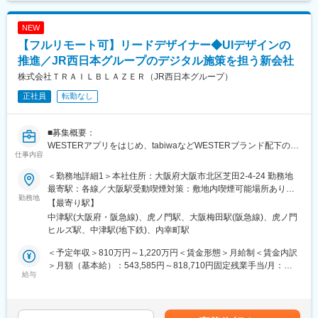
草駅(ＴＸ)、九段下駅、両国駅(都営線)、代田橋駅、芦花公園駅、
布田駅、府中競馬正門前駅、八王子駅、富士見ケ丘駅、西太子堂
NEW
駅、武蔵溝ノ口駅、大森町駅、大塚駅(東京都)、汐留駅、落合駅
【フルリモート可】リードデザイナー◆UIデザインの
(東京都)、四ツ谷駅、新津田沼駅、牛込神楽坂駅、越中島駅、永田
町駅、都庁前駅、新宿三丁目駅、新富町駅(東京都)、平安通駅、車
推進／JR西日本グループのデジタル施策を担う新会社
道駅、熱田駅、東大手駅、新宿西口駅、北参道駅、都電雑司ケ谷
株式会社ＴＲＡＩＬＢＬＡＺＥＲ（JR西日本グループ）
駅、豊島園駅(都営線)、岩本町駅、銀座一丁目駅、日暮里駅(舎人
正社員
転勤なし
ライナー)、久屋大通駅、東京ディズニーランド・ステーション
駅、蓮沼駅、田原町駅(東京都)、水道橋駅、浅草橋駅、府中本町
駅、高津駅(神奈川県)、向原駅(東京都)、内幸町駅、麹町駅、江戸
■募集概要：
川橋駅、東銀座駅、銀座駅、今池駅(愛知県)、熱田神宮西駅
WESTERアプリをはじめ、tabiwaなどWESTERブランド配下の複
仕事内容
数プロダクトが急拡大しており、サービス全体を横断するユーザ
ー体験の一貫性と品質向上が急務になっています。これまでUIデ
＜勤務地詳細1＞本社住所：大阪府大阪市北区芝田2-4-24 勤務地
ザインは外注に依存してきたため、プロダクト間のデザイン統一
最寄駅：各線／大阪駅受動喫煙対策：敷地内喫煙可能場所あり＜
が難しく、エコシステム全体を統括するデザインシステムの整備
勤務地
勤務地詳細2＞東京オフィス住所：東京都港区虎ノ門1-10-5
【最寄り駅】
が遅れています。内製開発体制への移行を進める中で、JR西日本
WeWorkKDX虎ノ門1丁目内受動喫煙対策：敷地内喫煙可能場所あ
中津駅(大阪府・阪急線)、虎ノ門駅、大阪梅田駅(阪急線)、虎ノ門
のビジネスチームやPdM・エンジニアと連携しながらデザインの
り＜勤務地詳細3＞大阪オフィス住所：大阪府大阪市北区曽根崎新
ヒルズ駅、中津駅(地下鉄)、内幸町駅
意思決定を推進できる人材が不在であることが課題です。直感的
地1-13-22 WeWork御堂筋フロンティア内勤務地最寄駅：各線／大
なビジュアル制作にとどまらず、セマンティックかつロジカルに
阪駅受動喫煙対策：屋内全面禁煙変更の範囲：会社の定める事業
＜予定年収＞810万円～1,220万円＜賃金形態＞月給制＜賃金内訳
設計されたデザインシステムを複数プロダクトに横断適用できる
所（リモートワーク含む）
＞月額（基本給）：543,585円～818,710円固定残業手当/月：
UIデザイナーを募集します。
給与
131,513円～198,075円（固定残業時間30時間0分/月）超過した時
間外労働の残業手当は追加支給＜月給＞675,098円～1,016,785円
■サービス概要：
（一律手当を含む）＜昇給有無＞有＜残業手当＞有＜給与補足＞※
◎WESTER
経験やスキルを考慮して決定します。※管理職採用の場合には管理