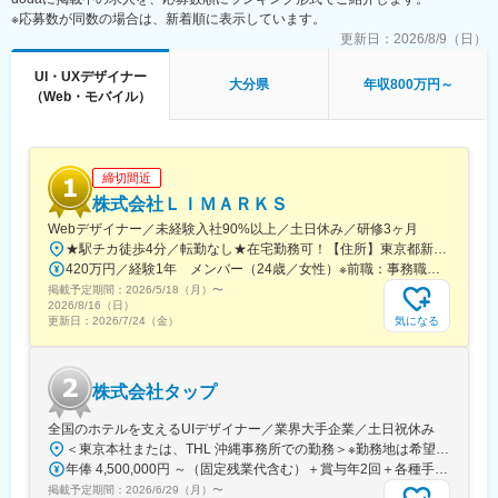
※応募数が同数の場合は、新着順に表示しています。
ァシリテーション
・デザインリサーチ(クライアント、ユーザーへのインタビュー、
更新日：
2026/8/9（日）
デスクトップリサーチ)
UI・UXデザイナー
・デザインリサーチからの仮説設定と検証
大分県
年収800万円～
（Web・モバイル）
・アイディエーション
・コンセプトメイキング及びビジュアルコンセプト作成
・ユーザーインターフェース実装
締切間近
■プロジェクト概要
・企業やサービスのブランドコンセプトメイキング
株式会社ＬＩＭＡＲＫＳ
・企業やサービスのブランド作りに関わるビジュアルデザイン
Webデザイナー／未経験入社90%以上／土日休み／研修3ヶ月
・企業やサービスのブランドアイデンティティ確立とビジュアル
★駅チカ徒歩4分／転勤なし★在宅勤務可！【住所】東京都新宿区市谷八幡町16番地
デザイン
420万円／経験1年 メンバー（24歳／女性）※前職：事務職 630万円／経験3年 リーダー職（25歳）※前職：営業職
・デザインチーム作りと運営
掲載予定期間：
2026/5/18（月）
〜
2026/8/16（日）
■仕事の魅力
気になる
更新日：
2026/7/24（金）
・プロダクト戦略からUIレベルまで関わりサービスを設計するこ
とができます。
・多種多様なプロダクト開発に携わることが可能です（400案件
株式会社タップ
以上の実績あり）
・海外のデザイナー・エンジニアとも協力してプロダクト開発の
全国のホテルを支えるUIデザイナー／業界大手企業／土日祝休み
経験ができます。
＜東京本社または、THL 沖縄事務所での勤務＞※勤務地は希望に応じます※転勤はありません■東京本社東京都江東区木場5丁目10番11号 宍倉ビル6階（受付）・5階└地下鉄東西線「木場駅」徒歩1分■THL 沖縄事務所沖縄県うるま市州崎14-27 タップホスピタリティラボ 沖縄└沖縄自動車道「沖縄北IC」より15分★マイカー通勤OK
・不透明な経済市場で一人でも生き抜くキャリアや人脈が作れま
年俸 4,500,000円 ～（固定残業代含む）＋賞与年2回＋各種手当※前職年収・経験・スキル等を考慮の上で優遇いたします。※月30時間の固定残業代（月62,500円以上）を含みます。30時間を超えた場合は別途残業代が加算されます。
す。
掲載予定期間：
2026/6/29（月）
〜