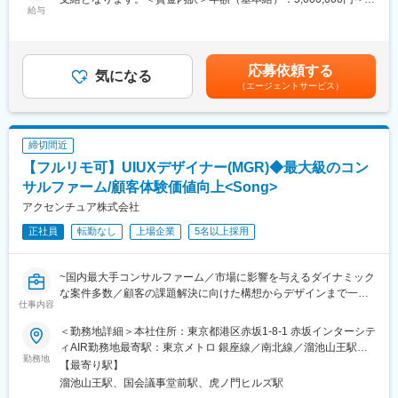
す。
コミュニケーションを取り、ヒアリングや観察を通じて課題を抽
給与
10,000,000円＜月額＞416,666円～833,333円（12分割）＜昇給
出
有無＞有＜残業手当＞有＜給与補足＞SO（ストックオプション）
■社員の声
・Web/モバイルアプリのUI/UX設計（情報設計、ビジュアルデザ
付与あり。賃金はあくまでも目安の金額であり、選考を通じて上
◎サービスデザイン支援やアジャイル開発、研修講師などプロジ
イン、ユーザー体験設計）
下する可能性があります。月給(月額)は固定手当を含めた表記で
ェクトの幅が広く、色々な経験ができ『やってみたい』が叶う場
応募依頼する
・Figma等を用いた高精度なプロトタイピングおよび仮説検証
気になる
す。
所でした！
（エージェントサービス）
・開発チームと連携しながら、拡張性・メンテナンス性を重視し
◎細かくデザインロールが切られている会社が多いですが、プロ
たデザインシステムやコンポーネントの構築・運用
ジェクトの設計次第でサービスデザイン領域～UI/UXデザイン、さ
・PMやエンジニアと仕様策定段階から議論し、実装とのバランス
らには研修企画実行まで経験出来るので、幅広くデザインスキル
やユーザー価値を両立
を活かせます。
締切間近
・リリース後のユーザーフィードバックをもとに改善・機能提案
◎『仕事は楽しくやる』という文化が浸透しており、周りの社員
【フルリモ可】UIUXデザイナー(MGR)◆最大級のコン
も前向きに取り組んでいます！心理的安全性も高いです。
■扱うサービス
サルファーム/顧客体験価値向上<Song>
当社が提供するクラウドベースのWeb・モバイルアプリ（ハード
アクセンチュア株式会社
変更の範囲：会社の定める業務
ウェア製品のデザインは対象外）
正社員
転勤なし
上場企業
5名以上採用
ニッチトップ◎世界のインフラを支える設備保全DX企業へ
人が行っていた巡回点検を、工事不要のIoTカメラとAIで遠隔・自
~国内最大手コンサルファーム／市場に影響を与えるダイナミック
動化し、安全性向上と省人化を実現すること」がLiLz製品の最大
な案件多数／顧客の課題解決に向けた構想からデザインまで一貫
の魅力です！
仕事内容
して対応~
業務時間の約20％を自己研鑽や新技術の研究・開発に活用できる
●資生堂、PRADA等大手toC企業へのご支援も多数
文化があり、エンジニア一人ひとりの成長を後押しする環境が整
＜勤務地詳細＞本社住所：東京都港区赤坂1-8-1 赤坂インターシテ
●【全国フルリモート×残業抑制施策×有給取得率は85％】と働き
っています。
ィAIR勤務地最寄駅：東京メトロ 銀座線／南北線／溜池山王駅受
方◎
勤務地
※外国籍の方やミドル・シニア層の方も活躍しており、言葉の壁も
動喫煙対策：屋内全面禁煙変更の範囲：会社の定める事業所（リ
【最寄り駅】
感じず業務遂行することができます！
モートワーク含む）
溜池山王駅、国会議事堂前駅、虎ノ門ヒルズ駅
■Song部門について：
近年は新たなAIクラウドサービスのリリースを通じて、設備保全