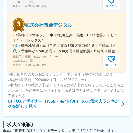
・リモートワーク、マンスリーフレックスタイム制度で自分のス
2026/9/27（日）
タイルに合わせた働き方ができます。
気になる
更新日：
2026/7/10（金）
変更の範囲：会社の定める業務
株式会社電通デジタル
CX戦略コンサルタント◆DX戦略立案・推進・UIUX改善／リモー
ト可・フレックス可
＜勤務地詳細＞本社住所：東京都港区東新橋1-8-1 電通本社ビル勤務地最寄駅：JR線／新橋駅受動喫煙対策：屋内喫煙可能場所あり変更の範囲：会社の定める事業所（リモートワーク含む）
＜予定年収＞500万円～1,500万円＜賃金形態＞月給制＜賃金内訳＞月額（基本給）：288,000円～592,000円固定残業手当/月：78,225円～159,675円（固定残業時間30時間0分/月）超過した時間外労働の残業手当は追加支給＜月給＞366,225円～751,675円（一律手当を含む）＜昇給有無＞有＜残業手当＞有＜給与補足＞■上記賃金内訳はコアタイム付フレックス※一部ポテンシャルの場合の金額です。■採用時処遇により決定■詳細は職務内容欄に記載■昇給年1回■業績連動賞与年2回（9月・3月）賃金はあくまでも目安の金額であり、選考を通じて上下する可能性があります。月給(月額)は固定手当を含めた表記です。
掲載予定期間：
2026/7/6（月）
〜
2026/10/4（日）
気になる
更新日：
2026/7/10（金）
※求人応募数の多い順にランキングしています（非公開求人は除く）。
※集計対象期間：2026/8/2（日）～2026/8/8（土）
※事情により掲載終了予定日よりも前に求人募集が終了していることもご
ざいます。その場合は当サイトから応募はできませんので、あらかじめご
了承ください。
UI・UXデザイナー（Web・モバイル）
の人気求人ランキン
グを詳しく見る
求人の傾向
dodaに掲載中の求人に関するデータを、カテゴリごとにご紹介します。