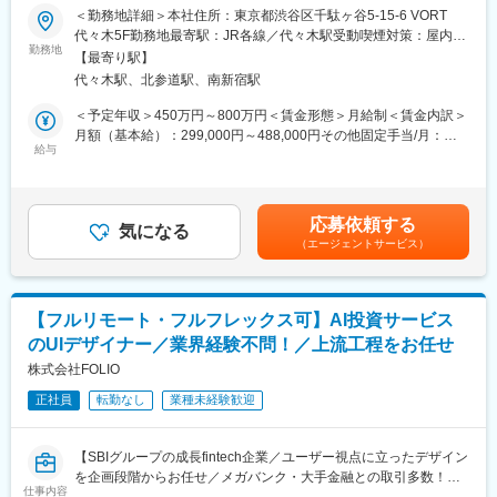
医師専用Webサービス・アプリを運営する当社にて、「ヒポク
＜勤務地詳細＞本社住所：東京都渋谷区千駄ヶ谷5-15-6 VORT
ザインを積極的に取り入れていなかった企業・業界からのご相談
ラ」のUI/UXデザイナーをお任せします。
代々木5F勤務地最寄駅：JR各線／代々木駅受動喫煙対策：屋内全
も増えてきました。領域もデジタルに限定せず、サービスデザイ
勤務地
面禁煙変更の範囲：会社の定める事業所（リモートワーク含む）
ンやCXデザインまで広げています。
【最寄り駅】
■業務内容：
代々木駅、北参道駅、南新宿駅
医師という専門性の高いユーザーに向き合い、プロダクト・マー
GoodpatchのUI/UXデザイナーは、戦略フェース？から表層まて？
ケティング・ブランディングまで横断的に関わることができま
＜予定年収＞450万円～800万円＜賃金形態＞月給制＜賃金内訳＞
一貫した形て？ユーサ？ーの目にふれる部分のアウトフ？ットを
す。PM・開発ディレクター・エンジニアと連携しながら、UI/UX
月額（基本給）：299,000円～488,000円その他固定手当/月：
する役割を担いますが、クライアントの課題は日々変化してお
にとどまらず、メール・広告・紙媒体まで、ユーザー体験を一貫
給与
10,000円固定残業手当/月：108,700円～175,100円（固定残業時
り、既存のプロセスでプロジェクトを進めていくだけで本質的な
して設計できる裁量のあるポジションです。中長期にわたる弊社
間45時間0分/月）超過した時間外労働の残業手当は追加支給＜月
価値を提供することはできません。
が運営する医師向けWebサービス・アプリのブランディングも担
給＞417,700円～673,100円（一律手当を含む）＜昇給有無＞有＜
っていただきたいと考えています。
残業手当＞有＜給与補足＞■上記「その他固定手当」：在宅勤務手
「デザインの力を証明する」ためには、既存の手段にとらわれず
応募依頼する
気になる
当賃金はあくまでも目安の金額であり、選考を通じて上下する可
自ら領域を広げて課題解決に取り組み続けることが必要です。こ
（エージェントサービス）
■具体的には：
能性があります。月給(月額)は固定手当を含めた表記です。
うした事業の拡大を背景に、UI/UXデザイナーとして活躍いただけ
・医師向けWebサービス・サイト・アプリに関するUI/UXデザイ
る人材を募集します。
ン
・サイト内に掲載される広告LPのデザイン
変更の範囲：当社における各種業務全般
【フルリモート・フルフレックス可】AI投資サービス
・HTMLメールや広告バナー・SNS画像などWEBマーケティング
のUIデザイナー／業界経験不問！／上流工程をお任せ
に必要なデザイン
・学会で配るチラシやリーフレット・会員獲得のためのダイレク
株式会社FOLIO
トメールのデザイン
正社員
転勤なし
業種未経験歓迎
■働き方
残業時間は10～20時間程とワークライフバランスを整えやすい環
【SBIグループの成長fintech企業／ユーザー視点に立ったデザイン
境です。
を企画段階からお任せ／メガバンク・大手金融との取引多数！／
全国フルリモート制を導入しており、場所を縛られず拡大中の自
仕事内容