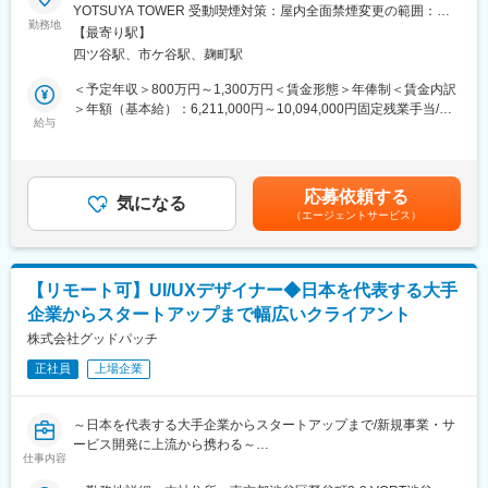
■募集背景：
YOTSUYA TOWER 受動喫煙対策：屋内全面禁煙変更の範囲：会
クを用いたデザインコンセプトの作成
事業成長に伴い、従業員数も急拡大しており、事業成長に向けた
勤務地
社の定める事業所（リモートワーク含む）
◎コンセプトを元にしたUXフロー、UIデザイン
【最寄り駅】
組織体制の強化が急務とされています。
◎アンケートやインタビューを用いた定量・定性調査、分析
四ツ谷駅、市ケ谷駅、麹町駅
◎数値分析ツールを用いた分析と改善の提案
■配属部署
＜予定年収＞800万円～1,300万円＜賃金形態＞年俸制＜賃金内訳
◎デザインシステムの運用
配属先組織は、PayPay銀行のプロダクトデザインチームです。
＞年額（基本給）：6,211,000円～10,094,000円固定残業手当/
◎その他、デザインワークショップの開催など、プロダクトデザ
PayPay銀行のサービスは、資産の管理や貯蓄にとどまらず、大き
給与
月：149,000円～242,100円（固定残業時間40時間0分/月）超過し
インに関わる幅広い業務
な買い物や老後資産の運用など、人生の重要な場面でユーザーを
た時間外労働の残業手当は追加支給＜月額＞666,583円～
サポートする役割を担います。
1,083,266円（12分割）（一律手当を含む）＜昇給有無＞有＜残
■責任範囲：
プロダクトデザイナーは、ユーザーの人生における重要なタッチ
業手当＞有＜給与補足＞■賃金詳細：・年俸制（一部固定残業代含
担当領域において、シニアプロダクトデザイナーと共に、プロダ
応募依頼する
ポイントで最適なUXを提供し、ユーザーの日常生活をより良いも
気になる
む）・経験、スキル、業績、貢献度に応じ当社規定により決定・
クトマネージャー、エンジニアなどの他のロール、ステークホル
（エージェントサービス）
のにアップデートします。
毎年1回見直し・時間外勤務手当有賃金はあくまでも目安の金額で
ダーと密にコミニュケーションを取り、ビジネス要件、ユーザー
※入社後に上記プロジェクトメンバーとしてPayPay銀行への出向
あり、選考を通じて上下する可能性があります。月給(月額)は固定
の課題を深く理解し、包括性、網羅性、一貫性を考慮したUXフロ
を予定しています。
手当を含めた表記です。
ーの提案、UIデザインのファイナライズまでを行っていただきま
す。
【リモート可】UI/UXデザイナー◆日本を代表する大手
■具体的な業務内容
企業からスタートアップまで幅広いクライアント
プロジェクトに参画して、プロダクトマネージャーやエンジニ
変更の範囲：会社の定める業務
ア、シニアプロダクトデザイナーと共に、ユーザー体験を第一に
株式会社グッドパッチ
考えた新機能の開発や、既存機能の改善を行います。
正社員
上場企業
ユーザーに新しい銀行の体験を届けるための様々なチャレンジが
可能です。
～日本を代表する大手企業からスタートアップまで/新規事業・サ
◎一般ユーザー向けのPayPa銀行アプリ、PayPayアプリ内のミニ
ービス開発に上流から携わる～
アプリ、Webサービス、LINEミニアプリ、法人向けのPayPay銀
仕事内容
行アプリ、WebサービスにおけるトータルなUX/UIデザイン
■業務概要：