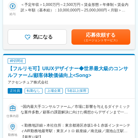
顧客体験価値向上のために、“どうしたら売れるのか”だけでな
の高度化や予知保全の実現に向けたサービス拡充を進めており、
＜予定年収＞1,000万円～2,500万円＜賃金形態＞年俸制＜賃金内
く“どうしたら新しい顧客体験を提供できるのか”という点でサービ
継続的なイノベーションを生み出しています。
訳＞年額（基本給）：10,000,000円～25,000,000円＜月額＞
ス設計／企画（ブランド戦略、顧客体験設計、マーケティング戦
給与
最先端技術への挑戦と個人の成長を両立できる点も、LiLz株式会
833,333円～2,083,333円（12分割）＜昇給有無＞有＜残業手当＞
略立案、キャンペーン企画・実行等）から考えるのがSong部門で
社ならではの大きな魅力です。
無＜給与補足＞◆支給例：基本給＋賞与（年1回）賃金はあくまで
す
も目安の金額であり、選考を通じて上下する可能性があります。
変更の範囲：会社の定める業務
月給(月額)は固定手当を含めた表記です。
応募依頼する
◆業務内容
気になる
（エージェントサービス）
サービスとユーザーとのあらゆるタッチポイントを捉え、構想か
ら実現、改善まで一貫して取り組みます。
ビジネスとして目指すべきゴールとユーザーの本質的なニーズを
結びつけ、「あるべき未来」を設計し、ユーザーの心を動かす体
締切間近
験へと具現化していきます。
【フルリモ可】UIUXデザイナー◆世界最大級のコンサ
また、AIをはじめとする新しいテクノロジーとの関係性も視野に
入れながら、直感的で寄り添う体験を構築します。
ルファーム/顧客体験価値向上<Song>
アクセンチュア株式会社
<具体的な業務内容>
正社員
転勤なし
上場企業
5名以上採用
・体験コンセプト・UX方針の策定
・情報設計・インタラクション設計
・プロトタイピングと検証
~国内最大手コンサルファーム／市場に影響を与えるダイナミック
・チームとの共創・合意形成
な案件多数／顧客の課題解決に向けた構想からデザインまで一貫
・実装フェーズにおけるデザイン推進
仕事内容
して対応~
・継続的な改善と価値向上
●資生堂、PRADA等大手toC企業へのご支援も多数
＜勤務地詳細＞本社住所：東京都港区赤坂1-8-1 赤坂インターシテ
●【全国フルリモート×フルフレックス×残業抑制施策×有給取得率
■プロジェクト事例：
ィAIR勤務地最寄駅：東京メトロ 銀座線／南北線／溜池山王駅受
は85％】と働き方◎
勤務地
・化粧品メーカーにおけるマーケティング トランスフォーメーシ
動喫煙対策：屋内全面禁煙変更の範囲：会社の定める事業所（リ
【最寄り駅】