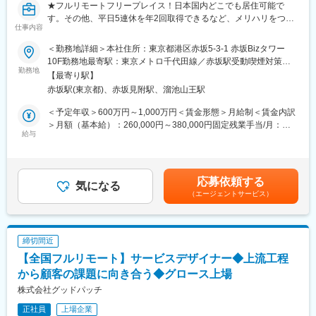
★フルリモートフリープレイス！日本国内どこでも居住可能で
ルプロダクト戦略」を取っており、私たちの考える店舗運営のあ
す。その他、平日5連休を年2回取得できるなど、メリハリをつけ
るべき姿やお客さまの要望から様々な機能や新規プロダクトをリ
仕事内容
て働くことができます。
リースしていく予定です。
★大規模＆裁量◎！日本を代表する大手企業の大規模案件（数千
＜勤務地詳細＞本社住所：東京都港区赤坂5-3-1 赤坂Bizタワー
・hacomonoをご利用いただくユーザーの年齢層はとても幅広
万～億単位）に最上流の戦略立案から制作後のマーケティングま
10F勤務地最寄駅：東京メトロ千代田線／赤坂駅受動喫煙対策：
く、誰にとってもわかりやすいUI/UXを意識することが求められま
で一気通貫して携わることができます。
勤務地
屋内全面禁煙
す。BtoBtoC型のプロダクトとして、ユーザーに選ばれることが
【最寄り駅】
事業成長の要です。
赤坂駅(東京都)、赤坂見附駅、溜池山王駅
■仕事内容
・ウェルネス業界の中でのhacomonoプロダクトは業界を牽引し
クライアント企業のデジタルマーケティング戦略にもとづき、
＜予定年収＞600万円～1,000万円＜賃金形態＞月給制＜賃金内訳
ていく立場でもあるため、デザイナーとしてアウトプットするの
Webサイトやアプリケーションなどデジタル領域でのタッチポイ
＞月額（基本給）：260,000円～380,000円固定残業手当/月：
は既にあるものをデザインするのではなく次のスタンダートとな
ントにおいて、Webディレクター、デザイナー、エンジニアと連
給与
90,000円～150,000円（固定残業時間20時間0分/月）超過した時
っていくデザインを新たに作っていきます。
携しながらより良い顧客体験の設計と具体企画／コンテンツの開
間外労働の残業手当は追加支給＜月給＞350,000円～530,000円
・お客さまとの距離の近さや手触り感
発、UX／UIの設計を行っていただきます。
（一律手当を含む）＜昇給有無＞有＜残業手当＞有＜給与補足＞
お客さまとの距離が近く、サービスに対する熱意・期待値がダイ
金額は選考を通じ上下する可能性があります。賃金はあくまでも
レクトに届きます。使っているお客さまの姿を想像しながら、よ
応募依頼する
■具体業務
気になる
目安の金額であり、選考を通じて上下する可能性があります。月
り良いプロダクトを目指すことができます。
（エージェントサービス）
・各種定量、定性調査の設計、分析
給(月額)は固定手当を含めた表記です。
・セールスやCSなどのビジネスメンバーとともに、チーム一丸と
・クライアントの目的や課題を理解した上でターゲットインサイ
なって、現場の声を聞き、プロダクトに活かすことができます。
ト調査、顧客体験（UX）の設計
・各種調査設計、実査による課題仮説の導出、課題解決の為の企
変更の範囲：会社の定める業務
締切間近
画プランニング
【全国フルリモート】サービスデザイナー◆上流工程
・ユーザーインターフェイス（UI）の設計 （サイトマップ、ワイ
ヤーフレームなどの情報設計を含む）
から顧客の課題に向き合う◆グロース上場
・プロトタイプの作成、検証にもとづく迅速なブラッシュアップ
株式会社グッドパッチ
・WebデザイナーやマークアップエンジニアへのUX観点でのディ
正社員
上場企業
レクション、品質管理