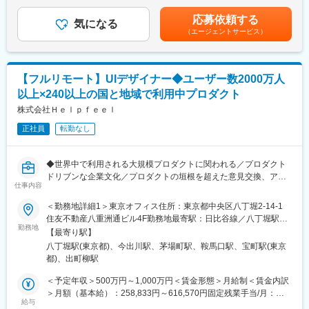
（一律手当を含む）＜昇給有無＞有＜残業手当＞有＜給与補足＞※
コミュニケーション：Slack／Google Meet
プロダクト概要：https://tailorworks.ai
超過分は全額支給します。※選考により提示金額は変動する場合も
ドキュメント管理：Confluence／GitHub Project など
応募依頼する
気になる
ございます。■給与改定：年2回（4月・10月）賃金はあくまでも
【支給PCスペック例】
（エージェントサービス）
■業務詳細：
目安の金額であり、選考を通じて上下する可能性があります。月
MacBook Pro M4
・自社プロダクトのUI/UXデザイン
給(月額)は固定手当を含めた表記です。
・新規機能・新規プロダクトの企画・設計・デザイン
変更の範囲：会社の定める業務
・ユーザー課題や業務フローを踏まえた要件整理・情報設計・UI
【フルリモート】UIデザイナー◆ユーザー数2000万人
設計
以上×240以上の国と地域で利用中プロダクト
・ワイヤーフレーム・プロトタイプの作成
・PdM・エンジニアと連携した仕様検討およびプロジェクト推進
株式会社Ｈｅｌｐｆｅｅｌ
・ユーザーリサーチや顧客フィードバックをもとにしたUX改善
正社員
転勤なし
・デザインシステムの構築・運用およびデザイン品質の向上
・デザインプロセスの改善・生産性向上
・必要に応じたプロダクトブランディングやコミュニケーション
◆世界中で利用される大規模プロダクトに関われる／プロダクト
デザイン
ドリブンな企業文化／プロダクトの垣根を超えた意見交換、アイ
仕事内容
デア発信が可能／フルフレックス◆
■開発環境：
＜勤務地詳細1＞東京オフィス住所：東京都中央区八丁堀2-14-1
フロントエンド：TypeScript / React / Next.js / Material UI(MUI)
■概要
住友不動産八重洲通ビル4F勤務地最寄駅：日比谷線／八丁堀駅受
バックエンド：TypeScript / NestJS / 生成AI (Google Gemini等の
当社は、「テクノロジーの発明により、人の可能性を拡張する」
勤務地
動喫煙対策：屋内全面禁煙＜勤務地詳細2＞京都オフィス住所：京
SDKを使用)
【最寄り駅】
というビジョンのもと、ナレッジマネジメントを主軸とした以下
都府京都市上京区御所八幡町110-16 かわもとビル5F勤務地最寄
インフラ：AWS(ECS,EC2,PostgreSQL 等)
八丁堀駅(東京都)、今出川駅、茅場町駅、鞍馬口駅、宝町駅(東京
の3つの事業を展開しています。
駅：地下鉄烏丸線／今出川駅受動喫煙対策：屋内全面禁煙変更の
【共通】
都)、出町柳駅
今回は、「Gyazo」および「Cosense」 を対象とした UIデザイナ
範囲：会社の定める事業所（リモートワーク含む）
ドキュメント：Notion,Miro
ー を募集します。「Gyazo」はユーザー数2,000万人以上、総ア
＜予定年収＞500万円～1,000万円＜賃金形態＞月給制＜賃金内訳
コミュニケーション：Zoom,Slack
ップロード数30億以上、「Cosense」はユーザー数40万人以上、
＞月額（基本給）：258,833円～616,570円固定残業手当/月：
ソースコード管理：GitHub
総ページ数1,500万ページ以上と、いずれも大規模なプロダクトと
給与
74,500円～216,763円（固定残業時間40時間0分/月）超過した時
CI/CD：GitHub Actions