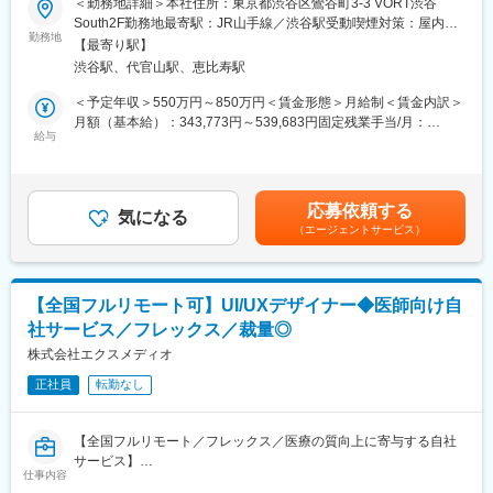
＜勤務地詳細＞本社住所：東京都渋谷区鶯谷町3-3 VORT渋谷
◎ユーザーペルソナ、ジャーニーマップの作成などフレームワー
日本を代表する大手企業からスタートアップまで幅広いクライア
South2F勤務地最寄駅：JR山手線／渋谷駅受動喫煙対策：屋内全
クを用いたデザインコンセプトの作成
ントに対して、デザインパートナーとして並走しながら、案件へ
勤務地
面禁煙変更の範囲：全国の当社各拠点および自宅
◎コンセプトを元にしたUXフロー、UIデザイン
【最寄り駅】
の深い理解とデザインアウトプットを通してクライアント、ユー
◎アンケートやインタビューを用いた定量・定性調査、分析
渋谷駅、代官山駅、恵比寿駅
ザーに価値を提供します。
◎数値分析ツールを用いた分析と改善の提案
＜予定年収＞550万円～850万円＜賃金形態＞月給制＜賃金内訳＞
◎デザインシステムの運用
■業務内容：
月額（基本給）：343,773円～539,683円固定残業手当/月：
◎その他、デザインワークショップの開催など、プロダクトデザ
・クライアントの事業課題や「なぜやりたいのか」を言語化しPJ
給与
114,560円～168,651円（固定残業時間40時間0分/月）超過した時
インに関わる幅広い業務
課題を定義
間外労働の残業手当は追加支給＜月給＞458,333円～708,334円
・定性的かつ定量的なゴール設定
（一律手当を含む）＜昇給有無＞有＜残業手当＞有＜給与補足＞※
■責任範囲：
・プロダクトロードマップ設計
スキルによっては提示する給与を検討致します、ご経験によって
担当領域において、シニアプロダクトデザイナーと共に、プロダ
応募依頼する
・UIを手段としてブランドと体験を設計
気になる
は上記以上の提示をする場合もございます。※業績に応じた決算賞
クトマネージャー、エンジニアなどの他のロール、ステークホル
（エージェントサービス）
・プロトタイプ制作とブラッシュアップ
与あり賃金はあくまでも目安の金額であり、選考を通じて上下す
ダーと密にコミニュケーションを取り、ビジネス要件、ユーザー
・デザインシステム化し再現性を提供
る可能性があります。月給(月額)は固定手当を含めた表記です。
の課題を深く理解し、包括性、網羅性、一貫性を考慮したUXフロ
・リリース後の改善
ーの提案、UIデザインのファイナライズまでを行っていただきま
す。
【全国フルリモート可】UI/UXデザイナー◆医師向け自
■使用ツール/開発環境：
社サービス／フレックス／裁量◎
・AIツール：ChatGPT、Gemini Pro、NotebookLM、Claude、
変更の範囲：会社の定める業務
Cursor 、midjourney、Figma Make
株式会社エクスメディオ
・デザイン作成：Adobe Creative Cloud、Figma、Sketch
正社員
転勤なし
・チームコミュニケーション：Slack、Zoom、Strap
・ドキュメント：Strap、Notion、Keynote
【全国フルリモート／フレックス／医療の質向上に寄与する自社
■募集背景
サービス】
近年、Goodpatchへ依頼される案件の幅はプロダクト・サービス
仕事内容
デザインから戦略・組織デザインへと拡大しており、これまでデ