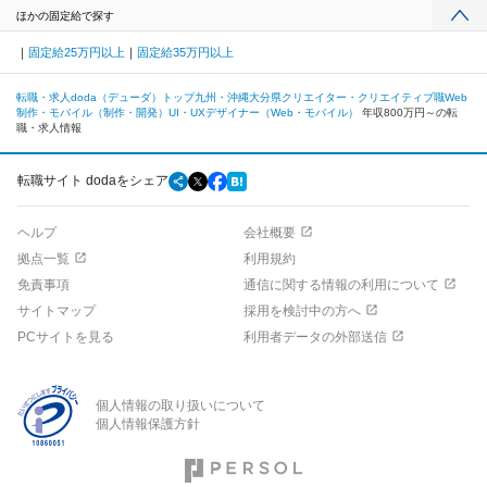
ほかの固定給で探す
固定給25万円以上
固定給35万円以上
転職・求人doda（デューダ）トップ
九州・沖縄
大分県
クリエイター・クリエイティブ職
Web
制作・モバイル（制作・開発）
UI・UXデザイナー（Web・モバイル）
年収800万円～の転
職・求人情報
転職サイト dodaをシェア
ヘルプ
会社概要
拠点一覧
利用規約
免責事項
通信に関する情報の利用について
サイトマップ
採用を検討中の方へ
PCサイトを見る
利用者データの外部送信
個人情報の取り扱いについて
個人情報保護方針