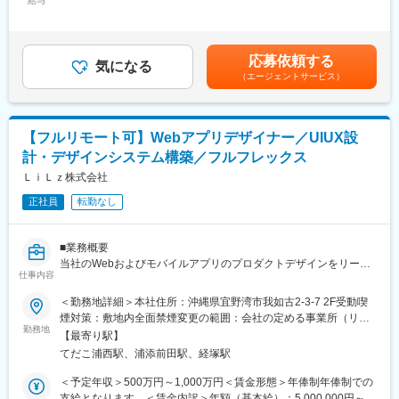
給与
740,000円＜昇給有無＞有＜残業手当＞有＜給与補足＞※基本給
また、コロナ以前よりフルリモート・フルフレックスを前提とし
・ユーザー視点とサービサー視点双方における視点で事業の芽が
は、経験・能力を考慮の上、当社規定に基づき決定します。※想定
た環境を構築しており、社員数が200名以上に増えた現状でもそ
どこにあるのか仮説立て
年収は、基本給（12ヶ月分）＋時間外勤務手当（月20時間×12ヶ
の環境を維持しています。現状でも開発者は関東・関西・九州な
・サービスコンセプト立案
月分）＋賞与（2回分）の想定金額です。■給与改定：年1回■賞
どに分散しており、ドキュメント文化をベースに非同期的に仕事
応募依頼する
・プロダクト全体の構造化
気になる
与：年2回（6月、12月）賃金はあくまでも目安の金額であり、選
を進める土壌が整っています。
（エージェントサービス）
●プロダクトオーナー等と共に、組織や社外メンバーを巻き込んだ
考を通じて上下する可能性があります。月給(月額)は固定手当を含
プロジェクト推進
めた表記です。
変更の範囲：会社の定める業務
■働く環境についての魅力
【フルリモート可】Webアプリデザイナー／UIUX設
＜好きな場所・時間で働ける＞
計・デザインシステム構築／フルフレックス
フルリモートやワーケーション、地方居住、フルフレックスな
ど、自分のライフスタイルに合わせて働くことができます。会社
ＬｉＬｚ株式会社
としても働く環境の自由度を高め各メンバーが最大のパフォーマ
正社員
転勤なし
ンスを発揮できるよう努めています。
＜自らキャリアを描ける＞
■業務概要
社内で公募があった場合に、本人の希望を優先してアサインする
当社のWebおよびモバイルアプリのプロダクトデザインをリード
ジョブポスティング制度を導入しています。
仕事内容
し、1人目デザイナーとしてデザインプロセスやデザインシステム
メンバー個々の力を最大限発揮できる環境を整え、自らの成長に
の構築から参画いただきます。開発や組織拡大フェーズで、エン
＜勤務地詳細＞本社住所：沖縄県宜野湾市我如古2-3-7 2F受動喫
向けて挑戦する人をサポートします。
ジニア・PM・CSなど多様なメンバーと連携しながら、ユーザー
煙対策：敷地内全面禁煙変更の範囲：会社の定める事業所（リモ
体験の向上とプロダクトの価値最大化を担うポジションです。裁
勤務地
ートワーク含む）
＜プロフェショナルが集う組織＞
【最寄り駅】
量が大きく、サービスの成長を根幹から支える役割を担います。
アジャイル開発案件のみを受注しており、そこに強みを持ったメ
てだこ浦西駅、浦添前田駅、経塚駅
ンバーが集結している組織です。お互いの専門性を共有する社内
■業務詳細
＜予定年収＞500万円～1,000万円＜賃金形態＞年俸制年俸制での
トーク会や勉強会も随時開催しており、学びが深められる環境で
・点検現場など実際の利用環境に赴き、ユーザーやお客様と直接
支給となります。＜賃金内訳＞年額（基本給）：5,000,000円～