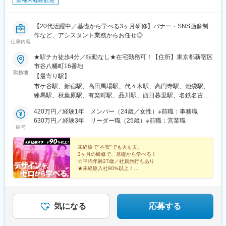
業種未経験歓迎
【20代活躍中／基礎から学べる3ヶ月研修】バナー・SNS画像制
作など、アシスタント業務からお任せ◎
仕事内容
★駅チカ徒歩4分／転勤なし★在宅勤務可！【住所】東京都新宿区
市谷八幡町16番地
勤務地
【最寄り駅】
市ケ谷駅、新宿駅、高田馬場駅、代々木駅、高円寺駅、池袋駅、
練馬駅、秋葉原駅、有楽町駅、品川駅、西日暮里駅、名鉄名古屋
駅、栄駅(愛知県)、名古屋駅、大曽根駅、渋谷駅、新木場駅、舞浜
420万円／経験1年 メンバー（24歳／女性）※前職：事務職
駅、大井町駅、蒲田駅、鶴見駅、赤坂駅(東京都)、目黒駅、原宿
630万円／経験3年 リーダー職（25歳）※前職：営業職
駅、浅草駅、神保町駅、両国駅、明大前駅、千歳烏山駅、調布
給与
駅、府中駅(東京都)、京王八王子駅、高井戸駅、経堂駅、三軒茶屋
駅、池尻大橋駅、用賀駅、溝の口駅、平和島駅、豊洲駅、天王洲
未経験で"不安"でも大丈夫。
アイル駅、駒込駅、大塚駅前駅、大崎駅、新橋駅、荻窪駅、武蔵
3ヶ月の研修で、基礎から学べる！
小金井駅、国立駅、東中野駅、新小岩駅、津田沼駅、神楽坂駅、
☆平均年齢27歳／社員旅行もあり
門前仲町駅、赤坂見附駅、西新宿駅、新宿御苑前駅、築地駅、日
★未経験入社90%以上！
☆土日祝休み／年間休日125日以上
比谷駅、和光市駅、金山駅(愛知県)、千種駅、鶴舞駅、神宮前駅、
★リモートOK／フレックスタイム制
名古屋城駅、新宿駅(東京メトロ)、西早稲田駅、南新宿駅、東池袋
☆月給27万円スタート
駅、桜台駅(東京都)、末広町駅(東京都)、高輪ゲートウェイ駅、西
★有給休暇取得率100％！
日暮里駅(舎人ライナー)、近鉄名古屋駅、栄町駅(愛知県)、森下駅
気になる
応募する
(愛知県)、神泉駅、リゾートゲートウェイ・ステーション駅、下神
明駅、京急蒲田駅、京急鶴見駅、溜池山王駅、明治神宮前駅、浅