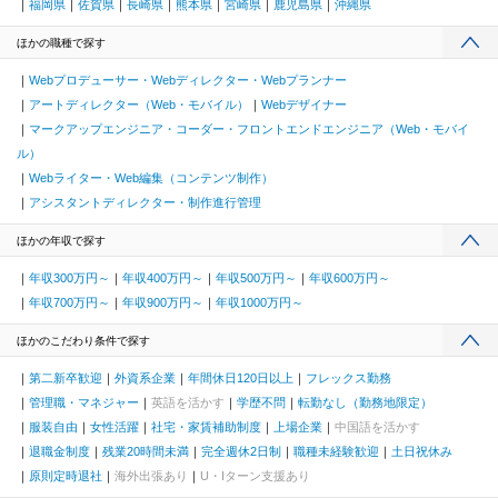
福岡県
佐賀県
長崎県
熊本県
宮崎県
鹿児島県
沖縄県
ほかの職種で探す
Webプロデューサー・Webディレクター・Webプランナー
アートディレクター（Web・モバイル）
Webデザイナー
マークアップエンジニア・コーダー・フロントエンドエンジニア（Web・モバイ
ル）
Webライター・Web編集（コンテンツ制作）
アシスタントディレクター・制作進行管理
ほかの年収で探す
年収300万円～
年収400万円～
年収500万円～
年収600万円～
年収700万円～
年収900万円～
年収1000万円～
ほかのこだわり条件で探す
第二新卒歓迎
外資系企業
年間休日120日以上
フレックス勤務
管理職・マネジャー
英語を活かす
学歴不問
転勤なし（勤務地限定）
服装自由
女性活躍
社宅・家賃補助制度
上場企業
中国語を活かす
退職金制度
残業20時間未満
完全週休2日制
職種未経験歓迎
土日祝休み
原則定時退社
海外出張あり
U・Iターン支援あり