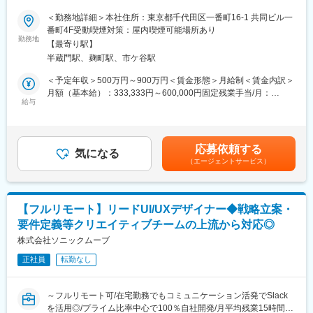
フルリモート・フルフレックス／残業10時間程度／育休取得率
社サービスに携わりたい方にお勧めです。
100%】
＜勤務地詳細＞本社住所：東京都千代田区一番町16-1 共同ビル一
四半期に一回程度の対面で会うキックオフの機会もご用意してお
番町4F受動喫煙対策：屋内喫煙可能場所あり
ります。
資産運用ロボアドバイザーおよびファンドラップ事業を手掛け急
勤務地
【最寄り駅】
成長している同社でUIデザイナーをお任せします。
■当社について：
半蔵門駅、麹町駅、市ケ谷駅
「資産運用が誰にとっても身近なものになる」ことを目指す、オ
当社は、「テクノロジーの力で人々の健康寿命を延ばす」ことを
ンライン証券のスタートアップ企業です。
＜予定年収＞500万円～900万円＜賃金形態＞月給制＜賃金内訳＞
理念に掲げ、医師専用のWebサービスやアプリを展開していま
月額（基本給）：333,333円～600,000円固定残業手当/月：
す。
■業務内容：
給与
83,333円～150,000円（固定残業時間40時間0分/月）超過した時
・Web／iOS／Androidアプリ含む、自社サービス・プロダクト全
間外労働の残業手当は追加支給＜月給＞416,666円～750,000円
当社が提供する「ヒポクラ」は、約70,000人以上の医師が参加す
般におけるUI・UXデザインの企画～設計
（一律手当を含む）＜昇給有無＞有＜残業手当＞有＜給与補足＞
る日本最大級の医師専用SNSであり、診療科や地域を超えて医師
・Web／iOS／Androidアプリ含む、自社サービス・プロダクト全
スキル・経験・能力に応じて決定しますストックオプション有賃
同士がつながり、日々の臨床現場での疑問や知見を共有できる“オ
応募依頼する
般におけるコンテンツクリエイティブの制作
気になる
金はあくまでも目安の金額であり、選考を通じて上下する可能性
ンライン医局”として多くの医師に活用されています。
（エージェントサービス）
・画面レイアウト、画像制作、アイコン・バナー・ヘッダー制
があります。月給(月額)は固定手当を含めた表記です。
作、営業用資料のデザイン改修
コミュニティを通じて、医師は他の専門領域の知見を得たり、診
＼金融に関する経験は不問です／
療の選択肢を広げたりすることができ、結果的に患者さんにより
金融？投資？むずかしそう…。と思って敬遠しないでください。
良い医療を届けることにつながっています。単なる情報共有にと
【フルリモート】リードUI/UXデザイナー◆戦略立案・
誰もが資産運用を簡単に行えるサービスをデザインするために
どまらず、医師同士の相互支援を通じて臨床力とモチベーション
要件定義等クリエイティブチームの上流から対応◎
は、むしろその感覚を活かせます。社内での事業・組織に関する
を高める仕組みを提供している点が、当社サービスの大きな強み
各種プロジェクトへご参画いただき、デザインの企画から始ま
株式会社ソニックムーブ
となっています。
り、コンセプトやユーザー体験等の設計をご担当いただきます。
正社員
転勤なし
またデザインに関する各種コンテンツクリエイティブの制作にも
変更の範囲：会社の定める業務
携わっていただきます。
～フルリモート可/在宅勤務でもコミュニケーション活発でSlack
■環境
を活用◎/プライム比率中心で100％自社開発/月平均残業15時間と