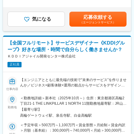
して成長を続けています。
間外労働の残業手当は追加支給＜月給＞333,333円～833,333円
デザインツール：Figma
（一律手当を含む）＜昇給有無＞有＜残業手当＞有＜給与補足＞■
■業務内容
昇給：年1回賃金はあくまでも目安の金額であり、選考を通じて上
■組織構成：
応募依頼する
他のデザイナーやエンジニアと密接に連携し、問題発見、提案、
気になる
下する可能性があります。月給(月額)は固定手当を含めた表記で
チーム構成リードエンジニア兼バックエンドエンジニア：正社員1
（エージェントサービス）
モックアップの作成、必要であれば実装やユーザーテストまで取
す。
名（50代前半）
り組んでいただきます。
フロントエンドエンジニア：正社員1名（30代前半）
静的な見た目だけではなく、全体の文脈から細部の振る舞いに至
インフラエンジニア：業務委託1名（30代）
るまで質の高いユーザー体験を追求することが期待されます。
デザイナー：業務委託1名（30代）
【全国フルリモート】サービスデザイナー《KDDIグル
ープ》好きな場所・時間で自分らしく働きませんか？
■開発環境
変更の範囲：会社の定める業務
・ソースコード管理: GitHub
ＫＤＤＩアジャイル開発センター株式会社
・コミュニケーション: Slack, Helpfeel Cosense, Google Meet
正社員
・グループウェア: Google Workspace
■働く環境／エンジニア組織
【エンジニアとともに最先端の技術で”未来のサービス”を作りませ
開発部は正社員39名、業務委託やインターンの方を合わせると50
んか／ビジネス×顧客体験×運用の観点からサービスをデザイン／
名程度が在籍しており、各プロダクトに分かれて業務を進めてお
仕事内容
アジャイル開発のスペシャリスト集団／居住地不問フルリモート
ります。
／フルフレックス／KDDIグループ】
＜勤務地詳細＞新本社（2025年10月～）住所：東京都港区高輪2
完全な縦割りというわけではなく、プロダクトの垣根を超えた意
丁目21-1 THE LINKPILLAR 1 NORTH 11階勤務地最寄駅：JR山手
見交換、アイデア発信なども行なっている環境です。
■業務内容：
勤務地
線／高輪ゲートウェイ駅受動喫煙対策：屋内全面禁煙変更の範
UIデザイナーは現在2名が在籍しております。
【最寄り駅】
新規サービスに関わる戦略検討のリードとして以下業務に従事い
囲：会社の定める事業所（リモートワーク含む）
高輪ゲートウェイ駅、泉岳寺駅、白金高輪駅
ただきます。
未踏スーパークリエイターのCEOや同じく未踏経験者のCTOと一
＜具体的には＞
＜予定年収＞500万円～1,100万円＜賃金形態＞月給制＜賃金内訳
緒に働く環境です。プロダクトドリブンな企業文化をベースに、
●主にビジネスDXに関わる新規サービスの価値検討
＞月額（基本給）：300,000円～740,000円＜月給＞300,000円～
技術やUI/UXに関する議論が常に盛んです。
・ユーザーリサーチ、アイディエーション