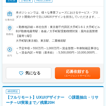
正社員
上場企業
5名以上採用
・UIデザイナーとプロトタイプを制作し、ユーザー検証を繰り返
すことで確度を高める
・UIデザイナー・エンジニアと協働し、最高の体験を最高のプロ
本ポジションでは、様々な事業フェーズにおけるサービス・プロ
ダクトに落とし込む
ダクト開発の中で主にUI/UXデザインを担当していただきます。
仕事内容
クライアントである大手企業やスタートアップの新規事業立ち上
■特徴：
げ～グロース期におけるパートナーとして、BtoB・BtoCなど事業
＜勤務地詳細＞本社住所：東京都千代田区大手町1-6-1 大手町ビル
デジタル領域にとどまらないあらゆるユーザータッチポイントの
ドメインを問わずさまざまなクライアントと共に、サービス・プ
B1F勤務地最寄駅：各線／大手町駅受動喫煙対策：屋内全面禁煙
体験設計や、体験の背後にあるクライアント内のオペレーション
ロダクトを創り上げていきます。
勤務地
やカルチャーの設計などにも力を入れています。クライアントの
【最寄り駅】
今回はその中でも組織牽引を含めたリードデザイナーとしてジョ
事業成長にコミットし、細部のあらゆる体験までを一貫してデザ
大手町駅(東京都)、東京駅、二重橋前駅
インいただきます。
インしきることを目指している点が特徴です。
＜予定年収＞550万円～1,000万円＜賃金形態＞年俸制補足事項な
【職務詳細】
し＜賃金内訳＞年額（基本給）：5,500,000円～10,000,000円＜
■ポジション魅力：
・クライアントの課題ヒアリングからの要求分析・要件定義
給与
月額＞392,857円～714,285円（14分割）＜昇給有無＞有＜残業手
・日本を代表する大企業やスタートアップの新規事業やフルリニ
・情報設計・画面設計・ビジュアルデザイン
当＞無＜給与補足＞賞与年1回賃金はあくまでも目安の金額であ
ューアルを数多く手がける経験を積むことができる
・開発チームへの実装ディレクション
り、選考を通じて上下する可能性があります。月給(月額)は固定手
・多様な業種・企業規模のクライアントのユーザー課題や組織文
・ステークホルダーへの提案や合意形成
当を含めた表記です。
化に触れる事で自身の知見を増やすことができる
応募依頼する
・プロジェクト内でのデザイン領域のリーディングやメンバーマ
気になる
・30名を超えるGoodpatchのUXデザイナーチームの組織づくりや
（エージェントサービス）
ネジメント
メンバー育成に携わることができる
・UX/UI設計に関わるプロジェクト全体のプランニング、進行管理
・フルリモート×フルフレックスで、自由な働き方をすることがで
きる
締切間近
【プロジェクト概要】
■活用しているAIツール
【フルリモート】UXUIデザイナー ◇課題抽出・リサ
・toC / toBの様々な事業ドメインやフェーズにおけるUI/UX設計
ChatGPT、Gemini Pro、NotebookLM、Claude、Cursor 、
> 新規サービスの構想段階に伴走しデザイン方針の策定
ーチ～UI実装まで／残業20H
midjourney、Figma Make