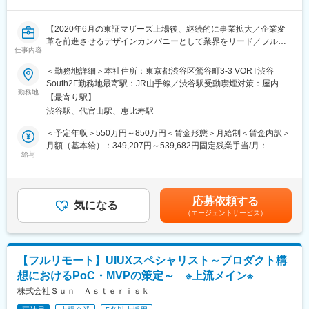
■組織構成
【2020年6月の東証マザーズ上場後、継続的に事業拡大／企業変
30代を中心とした構成で、デジタル領域において10年以上従事し
革を前進させるデザインカンパニーとして業界をリード／フルフ
た経験者が多く在籍しています。全員で助け合い、成長を目指す
仕事内容
レックス】
団結力があります。
また、メンバーのバックグラウンドも多岐に渡り、多様な価値観
＜勤務地詳細＞本社住所：東京都渋谷区鶯谷町3-3 VORT渋谷
■概要：
を受け入れる土壌です。
South2F勤務地最寄駅：JR山手線／渋谷駅受動喫煙対策：屋内全
当社は2011年の創業以来、デザインカンパニーとして業界をリー
勤務地
マーケティングシステム領域未経験で入社後、PMや執行役員から
面禁煙変更の範囲：全国の当社各拠点および自宅
【最寄り駅】
ドし、日本を代表する大企業から、スタートアップ・地方自治体
マンツーマンで指導を受け、部をまたがって活躍している社員も
渋谷駅、代官山駅、恵比寿駅
など、多彩なクライアントのデザインパートナーとして、多くの
在籍しています。
事業・サービスの体験をデザインしてきました。
＜予定年収＞550万円～850万円＜賃金形態＞月給制＜賃金内訳＞
その中でもUXデザイナーは、クライアントとのプロジェクトにお
■教育制度（一部）
月額（基本給）：349,207円～539,682円固定残業手当/月：
ける中心的な存在として、ユーザーや社会・マーケットの課題を
給与
・デジタル領域で10年以上のキャリアを持つ経験者を育成担当と
109,127円～168,650円（固定残業時間40時間0分/月）超過した時
解決し、新しい価値を創出するために、以下のような活動を行っ
したOJT。
間外労働の残業手当は追加支給＜月給＞458,334円～708,332円
ています。
・海外視察研修の実施（中国のデジタル事情、海外カンファレン
（一律手当を含む）＜昇給有無＞有＜残業手当＞有＜給与補足＞※
ス（sxsw、CES）、各種アワード
ご経験によっては上記以上の提示をする場合もございます。※時間
応募依頼する
■業務内容：
気になる
外手当は時間外労働の有無に関わらず、40時間分の時間外手当と
（エージェントサービス）
・プロジェクトにおけるゴールや解くべき問いを言語化し、旗を
■当社について
して支給。※なお、40時間を超える時間外労働分についての割増
立てる
博報堂マーケティングシステムズはグループシナジーを活用しな
賃金は追加で支給します。■業績に応じた決算賞与賃金はあくまで
・クライアントと対等に議論し最善のアウトプットを探究するた
がら、高度化、複雑化するデジタルプロジェクトにおいて、事業
も目安の金額であり、選考を通じて上下する可能性があります。
めに、チームビルドする
部や領域で分断されがちなデジタルマーケティングを一気通貫で
月給(月額)は固定手当を含めた表記です。
【フルリモート】UIUXスペシャリスト～プロダクト構
・ユーザーやマーケットなどの多様な観点でリサーチを行い、本
実行できるサービス展開、組織作りをミッションとしています。
想におけるPoC・MVPの策定～ ※上流メイン※
質的なインサイトを発掘する
・クライアントとのアイディエーションを通して、革新的なコン
株式会社Ｓｕｎ Ａｓｔｅｒｉｓｋ
セプトを打ち立てる