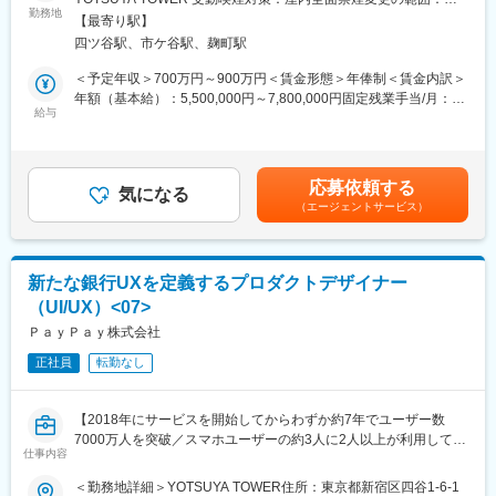
業界問わず、大手企業様を中心にご利用いただいているワークフ
事業成長に伴い、従業員数も急拡大しており、事業成長に向けた
勤務地
社の定める事業所（リモートワーク含む）
ローシステムです。他システムとのAPI連携に強みを持ち、UIも優
【最寄り駅】
組織体制の強化が急務とされています。
れているため顧客の要件に対し幅広くお答えすることができま
四ツ谷駅、市ケ谷駅、麹町駅
す。その年最も評価されているSaaSを表彰する「BOXIL SaaS
■配属部署
＜予定年収＞700万円～900万円＜賃金形態＞年俸制＜賃金内訳＞
AWARD 2023」では大企業導入事例の部門で一位を受賞するなど
配属先組織は、PayPay銀行のプロダクトデザインチームです。
年額（基本給）：5,500,000円～7,800,000円固定残業手当/月：
高い満足度とクオリティを誇るサービスです。
PayPay銀行のサービスは、資産の管理や貯蓄にとどまらず、大き
給与
100,000円～130,000円（固定残業時間40時間0分/月）超過した時
な買い物や老後資産の運用など、人生の重要な場面でユーザーを
間外労働の残業手当は追加支給＜月額＞558,333円～780,000円
■働く環境：
サポートする役割を担います。
（12分割）（一律手当を含む）＜昇給有無＞有＜残業手当＞有＜
・リモートベースでの勤務が可能
プロダクトデザイナーは、ユーザーの人生における重要なタッチ
給与補足＞■賃金詳細：・年俸制（一部固定残業代含む）・経験、
・フルフレックスでワークライフバランス抜群
応募依頼する
ポイントで最適なUXを提供し、ユーザーの日常生活をより良いも
気になる
スキル、業績、貢献度に応じ当社規定により決定・毎年1回見直
・「健康経営優良法人」に認定
（エージェントサービス）
のにアップデートします。
し・時間外勤務手当有賃金はあくまでも目安の金額であり、選考
・「働きがい認定企業」に選出：Great Place to Work＠Institute
※入社後に上記プロジェクトメンバーとしてPayPay銀行への出向
を通じて上下する可能性があります。月給(月額)は固定手当を含め
Japanにより、優れた職場文化に基づいた「働きがいのある会
を予定しています。
た表記です。
社」 であることを正式に認定
・「えるぼし」認定
新たな銀行UXを定義するプロダクトデザイナー
■具体的な業務内容
（UI/UX）<07>
プロジェクトに参画して、プロダクトマネージャーやエンジニ
変更の範囲：会社の定める業務
ア、シニアプロダクトデザイナーと共に、ユーザー体験を第一に
ＰａｙＰａｙ株式会社
考えた新機能の開発や、既存機能の改善を行います。
正社員
転勤なし
ユーザーに新しい銀行の体験を届けるための様々なチャレンジが
可能です。
【2018年にサービスを開始してからわずか約7年でユーザー数
◎一般ユーザー向けのPayPa銀行アプリ、PayPayアプリ内のミニ
7000万人を突破／スマホユーザーの約3人に2人以上が利用してい
アプリ、Webサービス、LINEミニアプリ、法人向けのPayPay銀
仕事内容
る「PayPay」】
行アプリ、WebサービスにおけるトータルなUX/UIデザイン
＜勤務地詳細＞YOTSUYA TOWER住所：東京都新宿区四谷1-6-1
◎ユーザーペルソナ、ジャーニーマップの作成などフレームワー