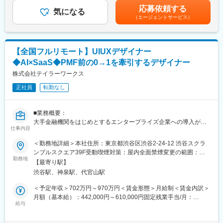
・生成AI／LLMを組み込んだWebアプリケーション開発
金はあくまでも目安の金額であり、選考を通じて上下する可能性
■得られる経験・魅力：
応募依頼する
・クラウドプラットフォーム（AWS／Google Cloud／Azure）で
気になる
があります。月給(月額)は固定手当を含めた表記です。
◎エコシステム規模のデザインシステムを改善・運用できるチャ
（エージェントサービス）
のアプリケーションホスティング
ンス
・集計ジョブなどのバッチ開発
◎JR西日本グループという大組織と対等に向き合い、デザインの
・データベースのテーブル設計
力で事業の方向性に影響を与えられる環境
・CI/CD、自動テストの設計・実装
◎鉄道・交通・決済・リテールにまたがる多様なドメインで設計
【全国フルリモート】UIUXデザイナー
力を磨ける機会
◆AI×SaaS◆PMF前の0→1を牽引するデザイナー
■開発環境：
【開発言語・ライブラリ・フレームワーク】
株式会社テイラーワークス
変更の範囲：会社の定める業務
Python（FastAPI）／TypeScript（React）／Ruby（Ruby on
正社員
転勤なし
Rails, Hotwire）
その他、プロジェクトに応じて柔軟に選定
【インフラ・クラウド環境】
■業務概要：
クラウド：AWS／GCP／Azure
大手金融機関をはじめとするエンタープライズ企業への導入が進
インフラ管理：Docker／Terraform
仕事内容
む当社プロダクト「TAILOR WORKS」。要件が厳しいハイエンタ
データ基盤：Snowflake／BigQuery など
ープライズの堅牢なマルチテナント基盤をTypeScript/NestJSで構
＜勤務地詳細＞本社住所：東京都渋谷区渋谷2-24-12 渋谷スクラ
RDB：PostgreSQL／MySQL
築しました。
ンブルスクエア39F受動喫煙対策：屋内全面禁煙変更の範囲：会
検索データベース：Vertex AI Search／Azure AI Search など
AIを活用した自社プロダクトのUI/UXデザインを通じて、ユーザー
勤務地
社の定める事業所（リモートワーク含む）
【開発ツール・CI/CD】
【最寄り駅】
が抱える課題を深く理解し、より価値の高いプロダクト体験を実
バージョン管理：Git
渋谷駅、神泉駅、代官山駅
現することがミッションです。PdM・エンジニア・ビジネスサイ
CI/CD：GitHub Actions／AWS CodeBuild
ドと密に連携しながら、要件整理・情報設計・UI/UXデザイン・プ
＜予定年収＞702万円～970万円＜賃金形態＞月給制＜賃金内訳＞
開発手法：アジャイル（スクラム／カンバン）など
ロトタイピング・改善まで一貫して携わっていただきます。ユー
月額（基本給）：442,000円～610,000円固定残業手当/月：
AIコーディング：GitHub Copilot／Claude Code（業務用アカウン
ザーや事業の視点を踏まえながら、プロダクトの方向性や仕様の
給与
143,800円～198,400円（固定残業時間45時間0分/月）超過した時
ト支給）
検討にも主体的に関与し、成長を牽引していただくことを期待し
間外労働の残業手当は追加支給＜月給＞585,800円～808,400円
【情報共有・ナレッジ管理】
ます。