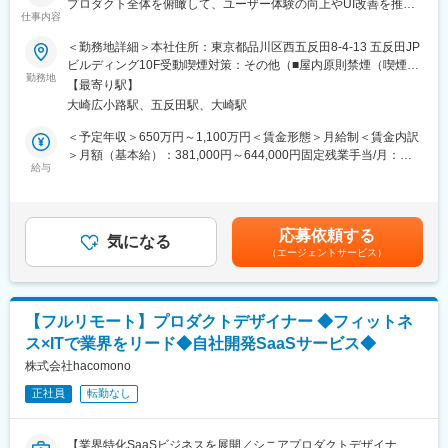
プロダクト全体を俯瞰して、ユーザー体験の向上やUI改善を推進
の提案・コンペ等の提案資料制作もお任せする場合があります。
仕事内容
する「横断UXチーム」に所属し、業務にあたっていただきます。
主な対象プロダクトは、保育・教育施設向けのWebサービス
＜勤務地詳細＞本社住所：東京都品川区西五反田8-4-13 五反田JP
■組織構成：
「CoDMON（コドモン）」と、保護者の方が利用するモバイルア
ビルディング10F受動喫煙対策：その他（■屋内原則禁煙（喫煙ス
クリエイティブディレクター：1名
プリです。
勤務地
ペースあり））
リードUI／UXデザイナー：2名
【最寄り駅】
コドモンは事業として順調に成長している一方で、利用者にとっ
UIデザイナー3名、UIデザイナー（ジュニア）1名
大崎広小路駅、五反田駅、大崎駅
ての使いやすさ・わかりやすさは伸びしろが大きい状態です。
社内のディレクター・UI/UXデザイナー・コーダー・エンジニアか
日々の業務に追われる保育士や、子育てに忙しい保護者の負担を
＜予定年収＞650万円～1,100万円＜賃金形態＞月給制＜賃金内訳
ら構成されています。その中でUIデザイナーにはUI/UX設計、ビジ
軽減し、プロダクトの満足度を高めるにはさらなる改善が欠かせ
＞月額（基本給）：381,000円～644,000円固定残業手当/月：
ュアルデザイン、インタラクションデザインなどユーザーが触れ
ません。
給与
84,000円～142,000円（固定残業時間28時間0分/月）超過した時
る部分の制作をご担当いただきます。
各チームでも改善は進めていますが、横断UXチームではプロダク
間外労働の残業手当は追加支給＜月給＞465,000円～786,000円
ト全体の品質を底上げするような動きや、全体最適の観点でプロ
（一律手当を含む）＜昇給有無＞有＜残業手当＞有＜給与補足＞※
■やりがい：
ダクトのあるべき姿を定義する取り組みを強化しています。
賞与年2回（2月・8月）※昇給年2回賃金はあくまでも目安の金額
自社サービスだけでなく、受託サービス事業も展開しているた
応募依頼する
気になる
であり、選考を通じて上下する可能性があります。月給(月額)は固
め、様々な業界、領域、サービスのお客様のデザインに関われま
（エージェントサービス）
■業務内容：
定手当を含めた表記です。
す。企画・設計・開発・デザイン・運用までワンストップな開発
以下、チームで取り組んでいる業務内容になります（今後実施予
を得意としているため、社内のディレクターやエンジニアとワン
定のものも含みます）
チームでプロジェクトを進めていきます。お互いに作用し合うこ
◇既存UIの改善
とで、機能や効果を高めていける体制になるため、他の職能から
【フルリモート】プロダクトデザイナー ◆フィットネ
・パフォーマンスやユーザビリティに課題のあるUIの改善
学ぶことも多くあります。
ス×ITで業界をリード◆自社開発SaaSサービス◆
・より良い体験や、ブランディング観点でのUI改善
・開発組織全体に対する、フロントエンドの品質向上のためのイ
株式会社hacomono
変更の範囲：会社の定める業務
ネイブリング活動
正社員
転勤なし
◇デザインシステムの構築・運用
・Figma上でガイドラインやVariables、コンポーネントを定義
【業界特化SaaSビジネスを展開／シニアプロダクトデザイナ