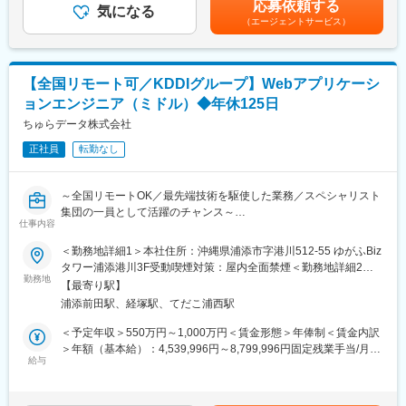
応募依頼する
└WESTERポイントがたまる・つかえる便利でお得な移動生活ナ
気になる
職手当を支給。賃金はあくまでも目安の金額であり、選考を通じ
（エージェントサービス）
ビアプリ
て上下する可能性があります。月給(月額)は固定手当を含めた表記
◎tabiwa by WESTER
です。
└「おトクに旅したい」「簡単に予約したい」「北陸・せとう
ち・山陰をはじめ西日本の旅をスムーズに楽しみたい」そんな願
【全国リモート可／KDDIグループ】Webアプリケーシ
いを叶える観光ナビ
ョンエンジニア（ミドル）◆年休125日
上記などのtoCプロダクトを中心に、それらを支える基盤システム
などにも携わっています。
ちゅらデータ株式会社
正社員
転勤なし
■業務内容：
◇直近の業務内容
・プロダクトのデザインを牽引するデザイナーとして、ビジネス
～全国リモートOK／最先端技術を駆使した業務／スペシャリスト
チーム・PdM・エンジニアと連携しながらUIデザインを推進
集団の一員として活躍のチャンス～
・ビジネス要求を構造化し、UIデザインに落とし込む
仕事内容
・外注デザイナーのディレクションおよびアウトプット品質の管
■業務概要：
＜勤務地詳細1＞本社住所：沖縄県浦添市字港川512-55 ゆがふBiz
理
Web開発の要件定義・設計から構築・運用まで、幅広くご担当い
タワー浦添港川3F受動喫煙対策：屋内全面禁煙＜勤務地詳細2＞
・複数プロダクトに横断適用するエコシステムデザインシステム
ただきます。プロジェクト毎に最適な技術選定・設計をご提案い
勤務地
原則リモートワーク住所：東京都 受動喫煙対策：屋内全面禁煙変
の構築・管理・運用
【最寄り駅】
ただける方を歓迎いたします。近年は生成AI／LLMを組み込んだ
更の範囲：会社の定める事業所（リモートワーク含む）
◇今後の期待
浦添前田駅、経塚駅、てだこ浦西駅
Webアプリ開発の比率が高まっています。
・WESTERブランド内の新規プロダクトへのデザインシステムの
＜予定年収＞550万円～1,000万円＜賃金形態＞年俸制＜賃金内訳
導入支援
■業務詳細：
＞年額（基本給）：4,539,996円～8,799,996円固定残業手当/月：
・デザインシステムを軸にした、プロダクト間UI品質の継続的な
・顧客の業務を理解した上でのクライアントワークや小規模チー
給与
80,000円～100,000円（固定残業時間44時間0分/月）超過した時
底上げ
ムのリード
間外労働の残業手当は追加支給＜月額＞458,333円～833,333円
・JR西日本との折衝を通じたデザイン方針の定着と推進
・toB向けのUIを含めたWebアプリケーション開発
（12分割）（一律手当を含む）＜昇給有無＞有＜残業手当＞有賃