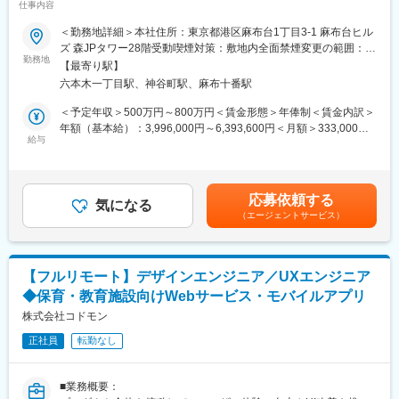
■デザインツール
仕事内容
最適なパフォーマンスを発揮できる働き方を尊重しております～
Figma
＜勤務地詳細＞本社住所：東京都港区麻布台1丁目3-1 麻布台ヒル
Adobe（Photoshop、illustrator）
■募集背景：
ズ 森JPタワー28階受動喫煙対策：敷地内全面禁煙変更の範囲：会
■タスク管理
当社はBtoCサービスの設計・開発を得意とする開発会社です。UX
勤務地
社の定める事業所
JIRA
【最寄り駅】
とCRMを中心としたデジタルコミュニケーションの設計を武器に
■コミュニケーションツール
六本木一丁目駅、神谷町駅、麻布十番駅
サービスを提供しております。UIデザイン担当は多く在籍してい
Slack
るものの、ディレクションから入れるデザイナーが不足している
＜予定年収＞500万円～800万円＜賃金形態＞年俸制＜賃金内訳＞
Confluence
状態です。顧客・従業員体験の課題を紐解き、表層のデザインだ
年額（基本給）：3,996,000円～6,393,600円＜月額＞333,000円
Zoom
けではなく、戦略立案・要件定義などの上流から対応できるリー
給与
～532,800円（12分割）＜昇給有無＞有＜残業手当＞有＜給与補
Miro
ドデザイナーを求めています。
足＞・給与：面接を通して話し合いの上、決定します。・昇給：
年2回・業績賞与：年1回賃金はあくまでも目安の金額であり、選
■同社について
■業務内容：
考を通じて上下する可能性があります。月給(月額)は固定手当を含
同社は2015年に設立されたFintechスタートアップです。資産運用
応募依頼する
受託開発におけるWebサービスやアプリのUI／UX設計業務をお任
気になる
めた表記です。
ロボアドバイザー「ROBOPRO」、金融機関向けのファンドラッ
（エージェントサービス）
せします。
プSaaS、アドバイザリー事業など、SBIグループとして金融領域
プロジェクトを牽引する「クリエイティブディレクター」と協力
における複数事業を展開。2025年9月には総取扱残高が5000億円
しながら、プロジェクトの上流工程からジョインしていただく想
を突破し、業界でも注目を浴びています。新NISAの追い風もあり
定です。
資産運用を始める個人ユーザーも増加。ネット証券の台頭によ
【フルリモート】デザインエンジニア／UXエンジニア
り、顧客離れが課題視される地方銀行に向け"売れる金融商品"のた
◆保育・教育施設向けWebサービス・モバイルアプリ
【案件例】
めの情報発信、金融機関に向けた運用基盤システム・運用商品開
・サービスサイト
株式会社コドモン
発をワンストップ提供するSaaSと、今後も成長が期待される企業
・スマートフォンアプリ（機能系アプリ・カジュアルゲーム）
となっています。
正社員
転勤なし
・Webサイト、スマートフォンアプリなどの運用案件
ビジュアルデザインだけではなく、UI／UX設計にまつわる部分に
はすべて関わっていくというスタイルです。場合によって、クラ
■業務概要：
イアントとのやりとりや外注管理、ディレクション、新規顧客へ