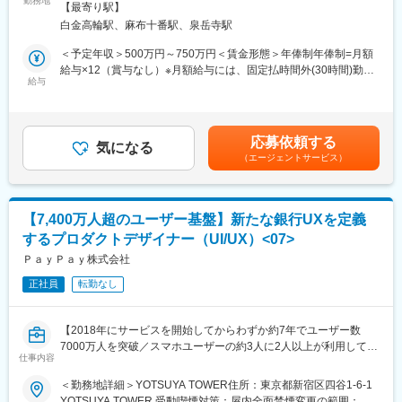
勤務地
更の範囲：会社の定める事業所（リモートワーク含む）
■プロジェクト事例：
【最寄り駅】
●SaaSアワード受賞/継続契約率99.6%/10年導入いただいている実
・化粧品メーカーにおけるマーケティング トランスフォーメーシ
白金高輪駅、麻布十番駅、泉岳寺駅
績も
ョン戦略立案及び実行支援
●「リモートOK×残業11.2時間×フルフレックス」で働き方も整う
＜予定年収＞500万円～750万円＜賃金形態＞年俸制年俸制=月額
・飲料メーカーにおけるロイヤルティプログラム開発及びアプリ
給与×12（賞与なし）※月額給与には、固定払時間外(30時間)勤務
グロース支援
★サイオステクノロジー株式会社について
給与
手当を含む。＜賃金内訳＞年額（基本給）：5,000,000円～
・小売業におけるデジタルマーケティング組織及びオペレーショ
OSSに強みを持つスタンダード上場IT企業。独立系パッケージベ
7,500,000円固定残業手当/月：55,210円～110,400円（固定残業
ン設計
ンダーとして独自に顧客を持ちredHatLinux等、OSSを扱ったシス
時間30時間0分/月）超過した時間外労働の残業手当は追加支給＜
テム開発やSI・SaaS事業によって11期連続売上向上を誇るスタン
月額＞471,876円～735,400円（12分割）（一律手当を含む）＜昇
■アクセンチュア独自の働き方改革：
応募依頼する
ダード上場企業です
気になる
給有無＞有＜残業手当＞有＜給与補足＞■昇給：年1回（4月）賃
2015年から開始した組織風土改革“Project PRIDE”により、有給取
（エージェントサービス）
金はあくまでも目安の金額であり、選考を通じて上下する可能性
得率は84％、女性比率も30.4％へ増加。離職率が半減し、残業時
■業務概要
があります。月給(月額)は固定手当を含めた表記です。
間減少等改善が進んでいます。制度面では「18時以降の会議原則
自社の主力SaaS製品であるワークフローシステム、「Gluegent
禁止」「残業ルール厳格化」「短日短時間勤務制度の導入」など
Flow」のUI／UXデザイン担当としてご活躍いただけます
を実施。仕事とプライベートともに充実させ、生産性向上を生む
【7,400万人超のユーザー基盤】新たな銀行UXを定義
ツール共有・活用を奨励する等の意識向上に繋がっています。
するプロダクトデザイナー（UI/UX）<07>
■業務詳細
・製品のUIデザイン（新機能・既存画面のリデザイン）
ＰａｙＰａｙ株式会社
変更の範囲：会社の定める業務
・Figma等を用いたワイヤーフレーム・プロトタイプの作成
正社員
転勤なし
・UXリサーチの企画・実施（ユーザーインタビュー、ユーザビリ
ティテスト等）
・リサーチ結果の分析・レポーティングと施策提案
【2018年にサービスを開始してからわずか約7年でユーザー数
・PdM・エンジニアとの協働によるデザインレビュー・仕様策定
7000万人を突破／スマホユーザーの約3人に2人以上が利用してい
・デザインガイドラインの整備・運用
仕事内容
る「PayPay」】
＜勤務地詳細＞YOTSUYA TOWER住所：東京都新宿区四谷1-6-1
■SaaS製品「Gluegent Flow」
■募集背景：
YOTSUYA TOWER 受動喫煙対策：屋内全面禁煙変更の範囲：会