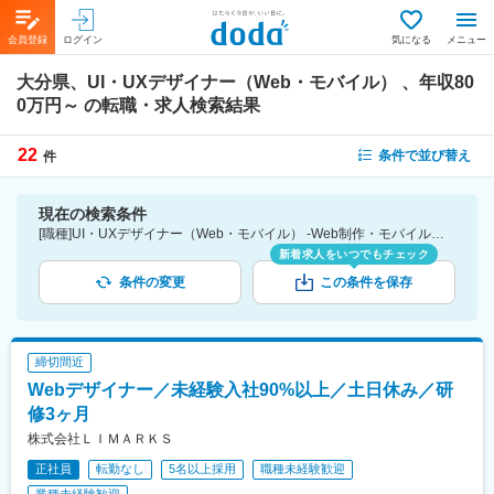
会員登録
ログイン
気になる
メニュー
大分県、UI・UXデザイナー（Web・モバイル） 、年収80
0万円～
の転職・求人検索結果
22
条件で並び替え
件
現在の検索条件
[職種]UI・UXデザイナー（Web・モバイル） -Web制作・モバイル（制作・開発） [勤務地]大分県 [年収]800万円～
新着求人をいつでもチェック
条件の変更
この条件を保存
締切間近
Webデザイナー／未経験入社90%以上／土日休み／研
修3ヶ月
株式会社ＬＩＭＡＲＫＳ
正社員
転勤なし
5名以上採用
職種未経験歓迎