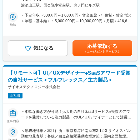
ョン戦略立案及び実行支援
モートワーク含む）
溜池山王駅、国会議事堂前駅、虎ノ門ヒルズ駅
■Song部門について：
・飲料メーカーにおけるロイヤルティプログラム開発及びアプリ
顧客体験価値向上のために、“どうしたら売れるのか”だけでな
グロース支援
＜予定年収＞500万円～1,000万円＜賃金形態＞年俸制＜賃金内訳
く“どうしたら新しい顧客体験を提供できるのか”という点でサービ
・小売業におけるデジタルマーケティング組織及びオペレーショ
＞年額（基本給）：5,000,000円～10,000,000円＜月額＞416,666
ス設計／企画（ブランド戦略、顧客体験設計、マーケティング戦
給与
ン設計
円～833,333円（12分割）＜昇給有無＞有＜残業手当＞有＜給与
略立案、キャンペーン企画・実行等）から考えるのがSong部門で
補足＞◆支給例：基本給＋賞与（年1回）＋諸手当◆諸手当例：職
す
■アクセンチュア独自の働き方改革：
位により支給対象が決定いたします。・残業手当：実施分の支
2015年から開始した組織風土改革“Project PRIDE”により、有給取
給・住宅手当 等賃金はあくまでも目安の金額であり、選考を通
応募依頼する
◆業務内容
気になる
得率は84％、女性比率も30.4％へ増加。離職率が半減し、残業時
じて上下する可能性があります。月給(月額)は固定手当を含めた表
（エージェントサービス）
サービスとユーザーとのあらゆるタッチポイントを捉え、構想か
間減少等改善が進んでいます。制度面では「18時以降の会議原則
記です。
ら実現、改善まで一貫して取り組みます。
禁止」「残業ルール厳格化」「短日短時間勤務制度の導入」など
ビジネスとして目指すべきゴールとユーザーの本質的なニーズを
を実施。仕事とプライベートともに充実させ、生産性向上を生む
結びつけ、「あるべき未来」を設計し、ユーザーの心を動かす体
ツール共有・活用を奨励する等の意識向上に繋がっています。
【リモート可】UI／UXデザイナー※SaaSアワード受賞
験へと具現化していきます。
の自社サービス＜フルフレックス／主力製品＞
また、AIをはじめとする新しいテクノロジーとの関係性も視野に
変更の範囲：会社の定める業務
入れながら、直感的で寄り添う体験を構築します。
サイオステクノロジー株式会社
正社員
<具体的な業務内容>
・体験コンセプト・UX方針の策定
・情報設計・インタラクション設計
～柔軟な働き方が可能！拡大期の自社SaaSサービス※複数のアワ
・プロトタイピングと検証
ードを受賞している注力製品 のUI／UXデザイナーとして活躍可
・チームとの共創・合意形成
仕事内容
能～
・実装フェーズにおけるデザイン推進
●スタンダード上場・サイオスGの主力SaaS製品！拡大期の事業
＜勤務地詳細＞本社住所：東京都港区南麻布2-12-3 サイオスビル
・継続的な改善と価値向上
に貢献
勤務地最寄駅：各線／白金高輪駅受動喫煙対策：屋内全面禁煙変
●提供から14年、SaaSアワード大企業部門入賞の注力製品です