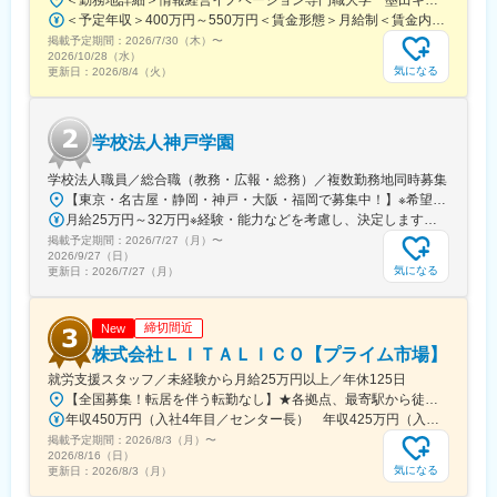
▼6ヶ月
＜予定年収＞400万円～550万円＜賃金形態＞月給制＜賃金内訳＞月額（基本給）：237,500円～350,000円その他固定手当/月：17,000円＜月給＞254,500円～367,000円＜昇給有無＞有＜残業手当＞有＜給与補足＞※給与詳細は、年齢や能力等を考慮の上決定致します。■昇給：年1回（4月）■賞与：年2回（7月・12月）■モデル年収：30歳 500万円（入社2年目）35歳 570万円（入社2年目）※モデル年収には賞与、時間外手当（平日時間外月30時間、休日時間外年8日間）を含みます賃金はあくまでも目安の金額であり、選考を通じて上下する可能性があります。月給(月額)は固定手当を含めた表記です。
・複数コースの講師を担当
掲載予定期間：
2026/7/30（木）
〜
・法人研修のカスタマイズ企画に参加
2026/10/28（水）
・教材改善への参画
気になる
更新日：
2026/8/4（火）
▼1年後
・主力講師として安定登壇
・新規コース開発のリード
学校法人神戸学園
・最新AWS技術の検証・教材アップデートを主導
学校法人職員／総合職（教務・広報・総務）／複数勤務地同時募集
■講師としての働き方
【東京・名古屋・静岡・神戸・大阪・福岡で募集中！】※希望を考慮して決定します・東京都中央区日本橋堀留町2-3-14 堀留THビル 7階・東京都中央区日本橋堀留町1-9-8 人形町PREXビル 10階・東京都中央区日本橋小伝馬町15-14 日本橋F BUSINESS CUBE 5階・東京都中央区築地5-6-10 浜離宮パークサイドプレイス２F 中央美術学園築地・東京都練馬区関町北2丁目34-12 中央美術学園武蔵関・東京都文京区小石川2-12-4 中央美術学園小石川・東京都江東区富岡1-13-6 中央美術学園門前仲町・愛知県名古屋市熱田区金山町1丁目11－8 明美文化服装専門学校・大阪府大阪市北区梅田1丁目12番12号 東京建物梅田ビル 12階・兵庫県神戸市東灘区向洋町中1丁目15 専門学校アートカレッジ神戸、神戸動植物環境専門学校・兵庫県神戸市東灘区御影山手1丁目18-1 頌栄短期大学、頌栄幼稚園・静岡県静岡市駿河区曲金6-4-6 プロスペラ学院ビジネス専門学校・福岡県福岡市南区大橋4-13-27 西日本アカデミー専門学校
・研修登壇は個人で集中して実施
月給25万円～32万円※経験・能力などを考慮し、決定します。※試用期間中（3ヵ月）も同条件。
・教材開発や改善業務はチームで協力しながら進行
掲載予定期間：
2026/7/27（月）
〜
・専門性を活かしつつ、チームで研修品質を高める体制
2026/9/27（日）
気になる
更新日：
2026/7/27（月）
■本ポジションの働き方
・入社後1ヶ月は出社中心でキャッチアップ
締切間近
・その後はフルリモート可（状況に応じて出張あり）
New
・研修の対面実施時は拠点（東京／大阪／名古屋）または客先へ
株式会社ＬＩＴＡＬＩＣＯ【プライム市場】
出張対応
就労支援スタッフ／未経験から月給25万円以上／年休125日
・配信基準を満たせば自宅からのオンライン登壇も可能
【全国募集！転居を伴う転勤なし】★各拠点、最寄駅から徒歩5～10分圏内北海道：新さっぽろ福島県：福島（新）、郡山群馬県：高崎東口埼玉県：さいたま浦和、和光、小手指、南越谷、草加、朝霞台（新）千葉県：千葉中央公園、柏西口、西船橋、松戸西口中通、市原（新）東京都：水道橋、錦糸町、上野（新）、秋葉原、日暮里、新小岩、葛西駅前、亀有、大塚、新橋神奈川県：横浜都築、川崎、川崎駅前南、二俣川、本厚木、横須賀（新）、大和（新）、小田原（新）長野県：松本（新）静岡県：静岡、富士（新）愛知県：藤が丘、八事、大曽根、春日井（新）、尾張一宮、名古屋金山、豊田岐阜県：岐阜大阪府：大阪梅田、住道奈良県：奈良（新）京都府：京都駅前、京都駅南、山科醍醐、伏見桃山、四条大宮、四条河原町、烏丸御池、宇治岡山県：倉敷広島県：広島、広島駅南、広島横川、広島紙屋町・新＝新規開設拠点。開設前、別拠点配属の可能性あり・詳細：『LITALICOワークス 全国一覧』参照・勤務地：希望考慮の上、通勤1時間圏内で配属先を決定予定。上記以外の拠点希望も歓迎※受動喫煙対策：屋内全面禁煙
・教材開発・技術検証の時間も勤務内で確保
年収450万円（入社4年目／センター長） 年収425万円（入社3年目／サービス管理責任者）
※完全在宅固定ではありません
掲載予定期間：
2026/8/3（月）
〜
※出張対応が必須です
2026/8/16（日）
気になる
更新日：
2026/8/3（月）
変更の範囲：会社の定める業務