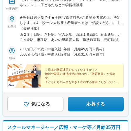
営)、西院駅(阪急線)、宇治駅(奈良線)、新田辺駅、松井山手駅、彦
ネジメント、子どもたちとの学習相談等
根駅、大和八木駅、大元駅、高島駅(岡山県)、米子駅、山口駅(山
仕事内容
口県)、琴芝駅、宇部駅、緑井駅、大町駅(広島県)、県病院前駅、
河戸帆待川駅、大原駅(広島県)、西広島駅、西高屋駅、西条駅(広
★転勤は選択制です★全国47都道府県※ご希望を考慮の上、決定
島県)、呉駅、三原駅、瓦町駅、栗林公園駅、佐古駅、横河原駅、
します。※U・Iターン大歓迎！希望者の方はご相談ください。【募
勤務地
デンテツターミナルビル前駅、下曽根駅、九州工大前駅、戸畑
集エリア】全国47都道府県■北海道・東北■北海道・青森県・岩手
【最寄り駅】
駅、平和通駅、城野駅(日豊本線)、徳力公団前駅、黒崎駅前駅、折
県・宮城県・秋田県・山形県・福島県■北陸・甲信越■新潟県・富
西２８丁目駅、八軒駅、宮の沢駅、西線１６条駅、石山通駅、北
尾駅、永犬丸駅、長者原駅、酒殿駅、福工大前駅、香椎花園前
山県・石川県・福井県・山梨県・長野県■関東■東京都・茨城県・
２４条駅、麻生駅、あいの里教育大駅、環状通東駅、元町駅(北海
駅、千早駅、箱崎駅、唐津駅、諏訪神社駅、肥前古賀駅、光の森
栃木県・群馬県・埼玉県・千葉県・神奈川県■中部■岐阜県・静岡
道)、大谷地駅、野幌駅、岩見沢駅、苫小牧駅、東室蘭駅、北四番
駅、肥後大津駅、県立体育館前駅、郡元・南駅、谷山駅(鹿児島市
県・愛知県・三重県■関西■京都府・大阪府・滋賀県・兵庫県・奈
700万円／36歳・中途入社3年目（月給45万円＋賞与）
丁駅、長町南駅、富沢駅、南仙台駅、古川駅、筒井駅(青森県)、上
電)、上塩屋駅、滝尾駅、南宮崎駅、浦添前田駅、竜王駅、円山公
良県・和歌山県■中国■鳥取県・島根県・岡山県・広島県・山口県
500万円／27歳・中途入社2年目（月給31万円＋賞与）
盛岡駅、秋田駅、山形駅、郡山駅(福島県)、研究学園駅、土浦駅、
給与
園駅、西線１４条駅、東屯田通駅、新琴似駅、長町駅、西桐生
■四国■徳島県・香川県・愛媛県・高知県■九州■福岡県・佐賀県・
西那須野駅、渋川駅、桐生駅、北浦和駅、土呂駅、北本駅、上尾
駅、さいたま新都心駅、京成成田駅、京成八幡駅、新津田沼駅、
長崎県・大分県・熊本県・宮崎県・鹿児島県・沖縄県【受動喫煙
駅、熊谷駅、北与野駅、せんげん台駅、稲毛海岸駅、成田駅、本
船橋駅、京成西船駅、千葉中央駅、千石駅、富士見台駅、勝どき
対策】教室内全面禁煙【あなたの好きな街で働けます】全国どこ
＼日本の教育課題を知っていますか？／
八幡駅(都営線)、行徳駅、津田沼駅、京成船橋駅、西船橋駅、葭川
地域や家庭の経済状況の違いから「教育格差」が深刻
駅、亀戸水神駅、曳舟駅、田原町駅(東京都)、西太子堂駅、下落合
でも、あなたの好きな街で働けます。また、転勤は「希望制」で
公園駅、目白駅、巣鴨駅、中村橋駅、大泉学園駅、荻窪駅、茗荷
化。
駅、京急鶴見駅、南富山駅前駅、たけふ新駅、入江岡駅、中村日
す。「地域限定社員」として、都道府県をまたぐ転勤がない働き
谷駅、月島駅、亀戸駅、京成曳舟駅、船堀駅、浅草駅(ＴＸ)、綾瀬
子どもたちの人生を大きく左右する原因にもなっていま
赤駅、東別院駅、名鉄一宮駅、平安通駅、徳重駅、千林駅、天王
方も選べるため、あなたの理想のライフスタイルに合った働き方
す。
駅、北千住駅、葛西駅、西葛西駅、三軒茶屋駅、高田馬場駅、辻
寺駅、谷町九丁目駅、我孫子町駅、さくら夙川駅、新在家駅、姫
を実現できます。▼勤務地例▼その他、全国各地に教室がありま
堂駅、東戸塚駅、三ツ境駅、新百合ケ丘駅、金沢文庫駅、鶴見
私たちと一緒に「教育格差」の解決を目指し
路駅、烏丸駅、西院駅(京福線)、宇治駅(京阪線)、京田辺駅、八木
す。詳細は別途お問い合わせください。
駅、上大岡駅、横浜駅、平沼橋駅、みなとみらい駅、本郷駅(長野
生徒たちが目指す夢の実現に向け必要な教育を創りませ
西口駅、古市駅(広島県)、広大附属学校前駅、広電西広島・己斐
県)、北長野駅、安茂里駅、篠ノ井駅、南松本駅、新潟駅、大町駅
んか？
気になる
応募する
駅、栗林公園北口駅、栗林駅、はりまや橋駅、小倉駅(福岡県)、城
(富山県)、野町駅、小松駅、武生駅、桜橋駅(静岡県)、春日町駅、
野駅(北九州高速鉄道)、徳力嵐山口駅、黒崎駅、三ケ森駅、原町
草薙駅(東海道本線)、長沼駅(静岡県)、静岡駅、吉原本町駅、富士
駅、西鉄千早駅、箱崎九大前駅、新大工町駅、上熊本駅(路面電
宮駅、中村公園駅、本山駅(愛知県)、星ケ丘駅(愛知県)、御器所
車)、郡元駅(鹿児島市電)、谷山駅(指宿枕崎線)、ロープウェイ入口
駅、野並駅、金山駅(愛知県)、尾張一宮駅、春田駅、上飯田駅、勝
スクールマネージャー／広報・マーケ等／月給35万円
駅、中央図書館前駅、太子堂駅、本八幡駅(総武線)、東海神駅、京
川駅、小幡駅、三郷駅(愛知県)、瀬戸口駅、藤が丘駅(愛知県)、長