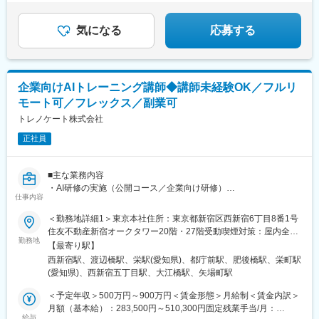
堂駅、東戸塚駅、三ツ境駅、新百合ケ丘駅、金沢文庫駅、鶴見
◎「転勤なし」も選べる
路駅、烏丸駅、西院駅(京福線)、宇治駅(京阪線)、京田辺駅、八木
す。詳細は別途お問い合わせください。
駅、上大岡駅、横浜駅、平沼橋駅、みなとみらい駅、本郷駅(長野
◎マーケティング、予算管理、人材開発まで幅広いスキ
西口駅、古市駅(広島県)、広大附属学校前駅、広電西広島・己斐
県)、北長野駅、安茂里駅、篠ノ井駅、南松本駅、新潟駅、大町駅
ルが身に着く
気になる
応募する
駅、栗林公園北口駅、栗林駅、はりまや橋駅、小倉駅(福岡県)、城
(富山県)、野町駅、小松駅、武生駅、桜橋駅(静岡県)、春日町駅、
野駅(北九州高速鉄道)、徳力嵐山口駅、黒崎駅、三ケ森駅、原町
草薙駅(東海道本線)、長沼駅(静岡県)、静岡駅、吉原本町駅、富士
駅、西鉄千早駅、箱崎九大前駅、新大工町駅、上熊本駅(路面電
宮駅、中村公園駅、本山駅(愛知県)、星ケ丘駅(愛知県)、御器所
車)、郡元駅(鹿児島市電)、谷山駅(指宿枕崎線)、ロープウェイ入口
駅、野並駅、金山駅(愛知県)、尾張一宮駅、春田駅、上飯田駅、勝
企業向けAIトレーニング講師◆講師未経験OK／フルリ
駅、中央図書館前駅、太子堂駅、本八幡駅(総武線)、東海神駅、京
川駅、小幡駅、三郷駅(愛知県)、瀬戸口駅、藤が丘駅(愛知県)、長
成千葉駅、東向島駅、浅草駅、国道駅、南富山駅、北府駅、森小
モート可／フレックス／副業可
久手古戦場駅、赤池駅(愛知県)、神沢駅、鳴海駅、南大高駅、有松
路駅、大阪阿部野橋駅、香櫨園駅、六甲駅、大宮駅(京都府)、西大
駅、知立駅、刈谷駅、太田川駅、前後駅、星川駅(三重県)、鈴鹿市
トレノケート株式会社
路三条駅、畝傍駅、宇品二丁目駅、福島町駅、蓮池町通駅、旦過
駅、津新町駅、大垣駅、岐南駅、少路駅、千里山駅、石橋阪大前
駅、西黒崎駅、伊賀駅、香椎宮前駅、箱崎宮前駅、市役所駅(長崎
正社員
駅、茨木駅、枚方市駅、放出駅、四条畷駅、住道駅、千林大宮
県)、本妙寺入口駅、涙橋駅
駅、天王寺駅前駅、大阪上本町駅、新石切駅、平野駅(地下鉄)、鳳
駅、あびこ駅、武庫之荘駅、逆瀬川駅、尼崎駅(東海道本線)、夙川
■主な業務内容
駅、六甲道駅、山陽姫路駅、網干駅、西明石駅、四条駅(京都市
・AI研修の実施（公開コース／企業向け研修）
営)、西院駅(阪急線)、宇治駅(奈良線)、新田辺駅、松井山手駅、彦
仕事内容
・企業向け研修の提案支援・内容カスタマイズ
根駅、大和八木駅、大元駅、高島駅(岡山県)、米子駅、山口駅(山
・研修テキストの改訂、新規研修の企画・開発
＜勤務地詳細1＞東京本社住所：東京都新宿区西新宿6丁目8番1号
口県)、琴芝駅、宇部駅、緑井駅、大町駅(広島県)、県病院前駅、
・社内向けAIサービス・施策の検討・開発
住友不動産新宿オークタワー20階・27階受動喫煙対策：屋内全面
河戸帆待川駅、大原駅(広島県)、西広島駅、西高屋駅、西条駅(広
勤務地
禁煙＜勤務地詳細2＞大阪支店住所：大阪府大阪市北区中之島3丁
島県)、呉駅、三原駅、瓦町駅、栗林公園駅、佐古駅、横河原駅、
【最寄り駅】
■将来的な展開例
目2番18号 住友中之島ビル11階勤務地最寄駅：地下鉄四つ橋線／
デンテツターミナルビル前駅、下曽根駅、九州工大前駅、戸畑
西新宿駅、渡辺橋駅、栄駅(愛知県)、都庁前駅、肥後橋駅、栄町駅
・生成AI／AIエージェント関連研修
肥後橋駅受動喫煙対策：屋内全面禁煙＜勤務地詳細3＞名古屋営業
駅、平和通駅、城野駅(日豊本線)、徳力公団前駅、黒崎駅前駅、折
(愛知県)、西新宿五丁目駅、大江橋駅、矢場町駅
・AI×セキュリティ分野
所住所：愛知県名古屋市中区栄3-3-21 セントライズ栄10階受動喫
尾駅、永犬丸駅、長者原駅、酒殿駅、福工大前駅、香椎花園前
・ベンダー系AI研修（例：MS Copilot）の前段を担うオリジナル
煙対策：屋内全面禁煙変更の範囲：会社の定める事業所（リモー
＜予定年収＞500万円～900万円＜賃金形態＞月給制＜賃金内訳＞
駅、千早駅、箱崎駅、唐津駅、諏訪神社駅、肥前古賀駅、光の森
コース開発
トワーク含む）
月額（基本給）：283,500円～510,300円固定残業手当/月：
駅、肥後大津駅、県立体育館前駅、郡元・南駅、谷山駅(鹿児島市
給与