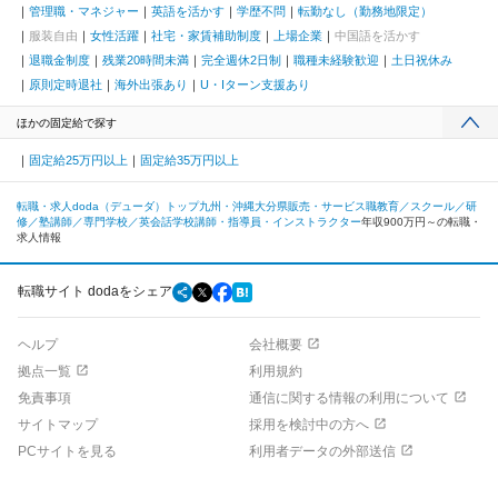
管理職・マネジャー
英語を活かす
学歴不問
転勤なし（勤務地限定）
服装自由
女性活躍
社宅・家賃補助制度
上場企業
中国語を活かす
退職金制度
残業20時間未満
完全週休2日制
職種未経験歓迎
土日祝休み
原則定時退社
海外出張あり
U・Iターン支援あり
ほかの固定給で探す
固定給25万円以上
固定給35万円以上
転職・求人doda（デューダ）トップ
九州・沖縄
大分県
販売・サービス職
教育／スクール／研
修／塾講師／専門学校／英会話学校
講師・指導員・インストラクター
年収900万円～の転職・
求人情報
転職サイト dodaをシェア
ヘルプ
会社概要
拠点一覧
利用規約
免責事項
通信に関する情報の利用について
サイトマップ
採用を検討中の方へ
PCサイトを見る
利用者データの外部送信