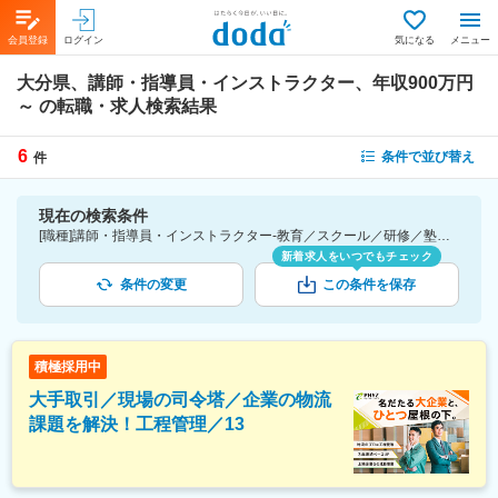
会員登録
ログイン
気になる
メニュー
大分県、講師・指導員・インストラクター、年収900万円
～
の転職・求人検索結果
6
条件で並び替え
件
現在の検索条件
[職種]講師・指導員・インストラクター-教育／スクール／研修／塾講師／専門学校／英会話学校 [勤務地]大分県 [年収]900万円～
新着求人をいつでもチェック
条件の変更
この条件を保存
積極採用中
大手取引／現場の司令塔／企業の物流
課題を解決！工程管理／13