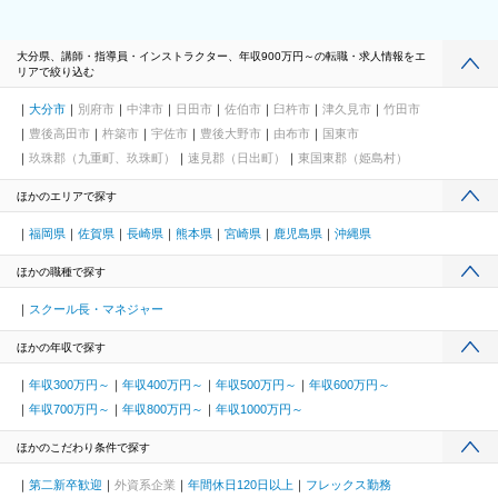
大分県、講師・指導員・インストラクター、年収900万円～の転職・求人情報をエ
リアで絞り込む
大分市
別府市
中津市
日田市
佐伯市
臼杵市
津久見市
竹田市
豊後高田市
杵築市
宇佐市
豊後大野市
由布市
国東市
玖珠郡（九重町、玖珠町）
速見郡（日出町）
東国東郡（姫島村）
ほかのエリアで探す
福岡県
佐賀県
長崎県
熊本県
宮崎県
鹿児島県
沖縄県
ほかの職種で探す
スクール長・マネジャー
ほかの年収で探す
年収300万円～
年収400万円～
年収500万円～
年収600万円～
年収700万円～
年収800万円～
年収1000万円～
ほかのこだわり条件で探す
第二新卒歓迎
外資系企業
年間休日120日以上
フレックス勤務