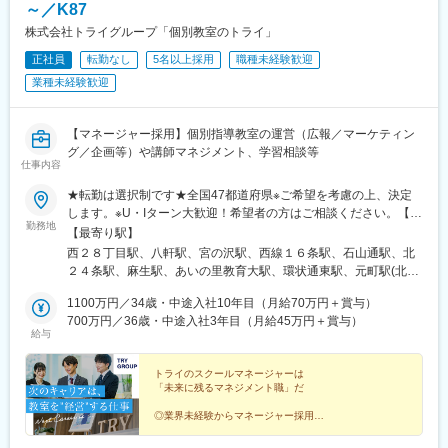
成千葉駅、東向島駅、浅草駅、国道駅、南富山駅、北府駅、森小
～／K87
久手古戦場駅、赤池駅(愛知県)、神沢駅、鳴海駅、南大高駅、有松
路駅、大阪阿部野橋駅、香櫨園駅、六甲駅、大宮駅(京都府)、西大
駅、知立駅、刈谷駅、太田川駅、前後駅、星川駅(三重県)、鈴鹿市
株式会社トライグループ「個別教室のトライ」
路三条駅、畝傍駅、宇品二丁目駅、福島町駅、蓮池町通駅、旦過
駅、津新町駅、大垣駅、岐南駅、少路駅、千里山駅、石橋阪大前
駅、西黒崎駅、伊賀駅、香椎宮前駅、箱崎宮前駅、市役所駅(長崎
正社員
転勤なし
5名以上採用
職種未経験歓迎
駅、茨木駅、枚方市駅、放出駅、四条畷駅、住道駅、千林大宮
県)、本妙寺入口駅、涙橋駅
業種未経験歓迎
駅、天王寺駅前駅、大阪上本町駅、新石切駅、平野駅(地下鉄)、鳳
駅、あびこ駅、武庫之荘駅、逆瀬川駅、尼崎駅(東海道本線)、夙川
駅、六甲道駅、山陽姫路駅、網干駅、西明石駅、四条駅(京都市
【マネージャー採用】個別指導教室の運営（広報／マーケティン
営)、西院駅(阪急線)、宇治駅(奈良線)、新田辺駅、松井山手駅、彦
グ／企画等）や講師マネジメント、学習相談等
根駅、大和八木駅、大元駅、高島駅(岡山県)、米子駅、山口駅(山
仕事内容
口県)、琴芝駅、宇部駅、緑井駅、大町駅(広島県)、県病院前駅、
河戸帆待川駅、大原駅(広島県)、西広島駅、西高屋駅、西条駅(広
★転勤は選択制です★全国47都道府県※ご希望を考慮の上、決定
島県)、呉駅、三原駅、瓦町駅、栗林公園駅、佐古駅、横河原駅、
します。※U・Iターン大歓迎！希望者の方はご相談ください。【募
勤務地
デンテツターミナルビル前駅、下曽根駅、九州工大前駅、戸畑
集エリア】全国47都道府県■北海道・東北■北海道・青森県・岩手
【最寄り駅】
駅、平和通駅、城野駅(日豊本線)、徳力公団前駅、黒崎駅前駅、折
県・宮城県・秋田県・山形県・福島県■北陸・甲信越■新潟県・富
西２８丁目駅、八軒駅、宮の沢駅、西線１６条駅、石山通駅、北
尾駅、永犬丸駅、長者原駅、酒殿駅、福工大前駅、香椎花園前
山県・石川県・福井県・山梨県・長野県■関東■東京都・茨城県・
２４条駅、麻生駅、あいの里教育大駅、環状通東駅、元町駅(北海
駅、千早駅、箱崎駅、唐津駅、諏訪神社駅、肥前古賀駅、光の森
栃木県・群馬県・埼玉県・千葉県・神奈川県■中部■岐阜県・静岡
道)、大谷地駅、野幌駅、岩見沢駅、苫小牧駅、東室蘭駅、北四番
駅、肥後大津駅、県立体育館前駅、郡元・南駅、谷山駅(鹿児島市
県・愛知県・三重県■関西■京都府・大阪府・滋賀県・兵庫県・奈
1100万円／34歳・中途入社10年目（月給70万円＋賞与）
丁駅、長町南駅、富沢駅、南仙台駅、古川駅、筒井駅(青森県)、上
電)、上塩屋駅、滝尾駅、南宮崎駅、浦添前田駅、竜王駅、円山公
良県・和歌山県■中国■鳥取県・島根県・岡山県・広島県・山口県
700万円／36歳・中途入社3年目（月給45万円＋賞与）
盛岡駅、秋田駅、山形駅、郡山駅(福島県)、研究学園駅、土浦駅、
給与
園駅、西線１４条駅、東屯田通駅、新琴似駅、長町駅、西桐生
■四国■徳島県・香川県・愛媛県・高知県■九州■福岡県・佐賀県・
西那須野駅、渋川駅、桐生駅、北浦和駅、土呂駅、北本駅、上尾
駅、さいたま新都心駅、京成成田駅、京成八幡駅、新津田沼駅、
長崎県・大分県・熊本県・宮崎県・鹿児島県・沖縄県【受動喫煙
駅、熊谷駅、北与野駅、せんげん台駅、稲毛海岸駅、成田駅、本
船橋駅、京成西船駅、千葉中央駅、千石駅、富士見台駅、勝どき
対策】教室内全面禁煙【あなたの好きな街で働けます】全国どこ
トライのスクールマネージャーは
八幡駅(都営線)、行徳駅、津田沼駅、京成船橋駅、西船橋駅、葭川
「未来に残るマネジメント職」だ
駅、亀戸水神駅、曳舟駅、田原町駅(東京都)、西太子堂駅、下落合
でも、あなたの好きな街で働けます。また、転勤は「希望制」で
公園駅、目白駅、巣鴨駅、中村橋駅、大泉学園駅、荻窪駅、茗荷
駅、京急鶴見駅、南富山駅前駅、たけふ新駅、入江岡駅、中村日
す。「地域限定社員」として、都道府県をまたぐ転勤がない働き
谷駅、月島駅、亀戸駅、京成曳舟駅、船堀駅、浅草駅(ＴＸ)、綾瀬
◎業界未経験からマネージャー採用
赤駅、東別院駅、名鉄一宮駅、平安通駅、徳重駅、千林駅、天王
方も選べるため、あなたの理想のライフスタイルに合った働き方
◎「強みを伸ばす」育成体制
駅、北千住駅、葛西駅、西葛西駅、三軒茶屋駅、高田馬場駅、辻
寺駅、谷町九丁目駅、我孫子町駅、さくら夙川駅、新在家駅、姫
◎完全週休2日＆年休120日
を実現できます。▼勤務地例▼その他、全国各地に教室がありま