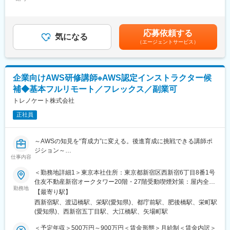
73,710円～132,690円（固定残業時間30時間0分/月）超過した時
電)、上塩屋駅、滝尾駅、南宮崎駅、浦添前田駅、竜王駅、円山公
■入社後まずお任せしたいこと
間外労働の残業手当は追加支給＜月給＞357,210円～642,990円
園駅、西線１４条駅、東屯田通駅、新琴似駅、長町駅、西桐生
▼3ヶ月後
（一律手当を含む）＜昇給有無＞有＜残業手当＞有＜給与補足＞※
駅、さいたま新都心駅、京成成田駅、京成八幡駅、新津田沼駅、
・既存研修の理解・教材レビューを通じて、当社の研修品質基準
上記年収には賞与（年2ヶ月分）を含みます。※上記はあくまで目
船橋駅、京成西船駅、千葉中央駅、千石駅、富士見台駅、勝どき
応募依頼する
を習得
気になる
安であり、最終的にはご経験・能力・前職年収を考慮のうえ決定
駅、亀戸水神駅、曳舟駅、田原町駅(東京都)、西太子堂駅、下落合
（エージェントサービス）
・社内講師による模擬講義・レビューを経て、AI入門系コースか
します。■賞与（年2回／8月・1月）※業績連動■給与改定（年1
駅、京急鶴見駅、南富山駅前駅、たけふ新駅、入江岡駅、中村日
ら講師デビュー
回）■インセンティブ制度 ※業績連動賃金はあくまでも目安の金額
赤駅、東別院駅、名鉄一宮駅、平安通駅、徳重駅、千林駅、天王
（例：プロンプトエンジニアリング、AIリテラシー基礎 など）
であり、選考を通じて上下する可能性があります。月給(月額)は固
寺駅、谷町九丁目駅、我孫子町駅、さくら夙川駅、新在家駅、姫
・担当分野の知識整理・体系化を進め、講師としての土台を構築
定手当を含めた表記です。
路駅、烏丸駅、西院駅(京福線)、宇治駅(京阪線)、京田辺駅、八木
企業向けAWS研修講師※AWS認定インストラクター候
→ 「いきなり丸投げ」はしません。レビューを経て段階的に講師
西口駅、古市駅(広島県)、広大附属学校前駅、広電西広島・己斐
補◆基本フルリモート／フレックス／副業可
デビューします。
駅、栗林公園北口駅、栗林駅、はりまや橋駅、小倉駅(福岡県)、城
▼6ヶ月後
トレノケート株式会社
野駅(北九州高速鉄道)、徳力嵐山口駅、黒崎駅、三ケ森駅、原町
・担当可能コースを拡大（応用・実践寄りのテーマへ）
駅、西鉄千早駅、箱崎九大前駅、新大工町駅、上熊本駅(路面電
正社員
・企業向け（1社向け）研修の提案支援・カスタマイズ対応に関与
車)、郡元駅(鹿児島市電)、谷山駅(指宿枕崎線)、ロープウェイ入口
・受講者からのフィードバックを踏まえた教材改善に参画
駅、中央図書館前駅、太子堂駅、本八幡駅(総武線)、東海神駅、京
→“教える”だけでなく、“設計する側”へステップアップ
成千葉駅、東向島駅、浅草駅、国道駅、南富山駅、北府駅、森小
～AWSの知見を“育成力”に変える。後進育成に挑戦できる講師ポ
▼1年後
路駅、大阪阿部野橋駅、香櫨園駅、六甲駅、大宮駅(京都府)、西大
ジション～
・担当分野における主力講師として安定登壇
仕事内容
路三条駅、畝傍駅、宇品二丁目駅、福島町駅、蓮池町通駅、旦過
●AWSインフラの実務知識を「育成・教育」という形でレバレッ
・既存コースの改訂や、新規AI関連コースの企画・開発を主体的
駅、西黒崎駅、伊賀駅、香椎宮前駅、箱崎宮前駅、市役所駅(長崎
ジ
＜勤務地詳細1＞東京本社住所：東京都新宿区西新宿6丁目8番1号
に担当
県)、本妙寺入口駅、涙橋駅
●設計～構築～運用までの“実践スキルが身につく研修”を提供
住友不動産新宿オークタワー20階・27階受動喫煙対策：屋内全面
・生成AI・AIエージェント等、新テーマの立ち上げに関与
●テキスト改訂・新コース開発・技術検証まで関われる裁量の大き
勤務地
禁煙＜勤務地詳細2＞大阪支店住所：大阪府大阪市北区中之島3丁
→AI×教育の専門家として価値を発揮できる状態を目指します
【最寄り駅】
い環境
目2番18号 住友中之島ビル11階勤務地最寄駅：地下鉄四つ橋線／
西新宿駅、渡辺橋駅、栄駅(愛知県)、都庁前駅、肥後橋駅、栄町駅
●講師デビューまでの手厚い育成／1ヶ月後からフルリモート勤務
肥後橋駅受動喫煙対策：屋内全面禁煙＜勤務地詳細3＞名古屋営業
■本ポジションの働き方
(愛知県)、西新宿五丁目駅、大江橋駅、矢場町駅
可
所住所：愛知県名古屋市中区栄3-3-21 セントライズ栄10階受動喫
・フルリモート可能ですが、研修内容や顧客要望に応じて、拠点
煙対策：屋内全面禁煙変更の範囲：会社の定める事業所（リモー
＜予定年収＞500万円～900万円＜賃金形態＞月給制＜賃金内訳＞
（東京・大阪・名古屋）や客先への出張対応が発生します。