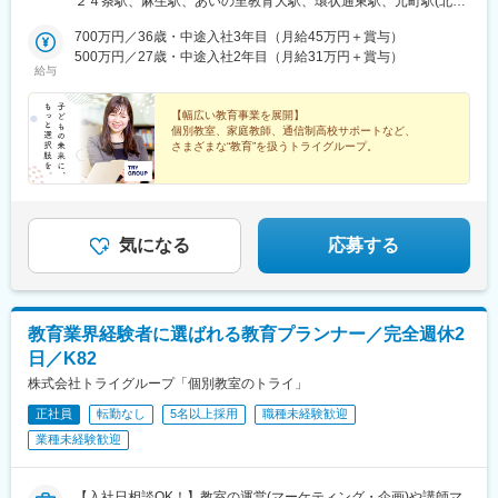
２４条駅、麻生駅、あいの里教育大駅、環状通東駅、元町駅(北海
前駅、箱崎宮前駅、市役所駅(長崎県)、本妙寺入口駅、涙橋駅
栃木県・群馬県・埼玉県・千葉県・神奈川県■中部■岐阜県・静岡
道)、大谷地駅、野幌駅、岩見沢駅、苫小牧駅、東室蘭駅、北四番
県・愛知県・三重県■関西■京都府・大阪府・滋賀県・兵庫県・奈
700万円／36歳・中途入社3年目（月給45万円＋賞与）
丁駅、長町南駅、富沢駅、南仙台駅、古川駅、筒井駅(青森県)、上
良県・和歌山県■中国■鳥取県・島根県・岡山県・広島県・山口県
500万円／27歳・中途入社2年目（月給31万円＋賞与）
盛岡駅、秋田駅、山形駅、郡山駅(福島県)、研究学園駅、土浦駅、
給与
■四国■徳島県・香川県・愛媛県・高知県■九州■福岡県・佐賀県・
西那須野駅、渋川駅、桐生駅、北浦和駅、土呂駅、北本駅、上尾
長崎県・大分県・熊本県・宮崎県・鹿児島県・沖縄県【受動喫煙
駅、熊谷駅、北与野駅、せんげん台駅、稲毛海岸駅、成田駅、本
対策】教室内全面禁煙【あなたの好きな街で働けます】全国どこ
【幅広い教育事業を展開】
八幡駅(都営線)、行徳駅、津田沼駅、京成船橋駅、西船橋駅、葭川
個別教室、家庭教師、通信制高校サポートなど、
でも、あなたの好きな街で働けます。また、転勤は「希望制」で
公園駅、目白駅、巣鴨駅、中村橋駅、大泉学園駅、荻窪駅、茗荷
さまざまな“教育”を扱うトライグループ。
す。「地域限定社員」として、都道府県をまたぐ転勤がない働き
谷駅、月島駅、亀戸駅、京成曳舟駅、船堀駅、浅草駅(ＴＸ)、綾瀬
方も選べるため、あなたの理想のライフスタイルに合った働き方
ただ教えるだけでなく、教育を通じて
駅、北千住駅、葛西駅、西葛西駅、三軒茶屋駅、高田馬場駅、辻
社会問題の解決にも注力している当社だからこそ、
を実現できます。▼勤務地例▼その他、全国各地に教室がありま
堂駅、東戸塚駅、三ツ境駅、新百合ケ丘駅、金沢文庫駅、鶴見
挑戦できることがあります。
す。詳細は別途お問い合わせください。
駅、上大岡駅、横浜駅、平沼橋駅、みなとみらい駅、本郷駅(長野
県)、北長野駅、安茂里駅、篠ノ井駅、南松本駅、新潟駅、大町駅
気になる
応募する
(富山県)、野町駅、小松駅、武生駅、桜橋駅(静岡県)、春日町駅、
草薙駅(東海道本線)、長沼駅(静岡県)、静岡駅、吉原本町駅、富士
宮駅、中村公園駅、本山駅(愛知県)、星ケ丘駅(愛知県)、御器所
駅、野並駅、金山駅(愛知県)、尾張一宮駅、春田駅、上飯田駅、勝
教育業界経験者に選ばれる教育プランナー／完全週休2
川駅、小幡駅、三郷駅(愛知県)、瀬戸口駅、藤が丘駅(愛知県)、長
日／K82
久手古戦場駅、赤池駅(愛知県)、神沢駅、鳴海駅、南大高駅、有松
駅、知立駅、刈谷駅、太田川駅、前後駅、星川駅(三重県)、鈴鹿市
株式会社トライグループ「個別教室のトライ」
駅、津新町駅、大垣駅、岐南駅、少路駅、千里山駅、石橋阪大前
正社員
転勤なし
5名以上採用
職種未経験歓迎
駅、茨木駅、枚方市駅、放出駅、四条畷駅、住道駅、千林大宮
業種未経験歓迎
駅、天王寺駅前駅、大阪上本町駅、新石切駅、平野駅(地下鉄)、鳳
駅、あびこ駅、武庫之荘駅、逆瀬川駅、尼崎駅(東海道本線)、夙川
駅、六甲道駅、山陽姫路駅、網干駅、西明石駅、四条駅(京都市
【入社日相談OK！】教室の運営(マーケティング・企画)や講師マ