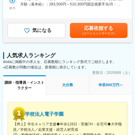
■当社について
トワーク含む）
月額（基本給）：283,500円～510,300円固定残業手当/月：
※対面研修・集合研修、立ち上げフェーズでは、必要なタイミング
当社は企業向けIT研修を専門とし、クラウド・インフラ領域で日
給与
73,710円～132,690円（固定残業時間30時間0分/月）超過した時
で出張レベルの現地対応ができることが前提です。
本有数の教育実績を持つ研修会社です。AWSをはじめとする最新
間外労働の残業手当は追加支給＜月給＞357,210円～642,990円
※必要なときに現地対応ができない場合、本ポジションの想定とは
技術領域で年間多数のコースを提供し、「即戦力として活躍でき
（一律手当を含む）＜昇給有無＞有＜残業手当＞有＜給与補足＞※
合いません。
る人材を育成する」ことをミッションとしています。
上記年収には賞与（年2ヶ月分）を含みます。※上記はあくまで目
・研修を自宅から配信する場合、通信環境・作業スペース・周辺
応募依頼する
気になる
安であり、最終的にはご経験・能力・前職年収を考慮のうえ決定
環境等を含め、研修実施に適した環境が必須となります。
（エージェントサービス）
■主な業務内容
します。■賞与（年2回／8月・1月）※業績連動■給与改定（年1
・自宅環境が研修品質の観点から適さないと判断された場合は、
（1） AWS研修の登壇（公開／法人向け）
回）■インセンティブ制度 ※業績連動賃金はあくまでも目安の金額
教室（拠点）からの配信へ切り替えていただきます。
・基礎～アーキテクチャ設計まで幅広いコースを担当
であり、選考を通じて上下する可能性があります。月給(月額)は固
※研修内容・状況により変動します
・AWS認定資格に関する講義も担当予定
定手当を含めた表記です。
・研修準備・教材開発・自己学習の時間も業務として確保されて
人気求人ランキング
（2） 法人向け研修の企画・カスタマイズ支援
おり、登壇だけに偏らず、講師としての質を高められる働き方が
dodaに掲載中の求人を、応募数順にランキング形式でご紹介します。
・企業課題に応じた研修提案
可能です。
※応募数が同数の場合は、新着順に表示しています。
・ニーズに合わせたカリキュラム調整
（3） 研修テキスト改訂・新規コース開発
更新日：
2026/8/8（土）
変更の範囲：会社の定める業務
・最新AWSサービスの内容反映
講師・指導員・インスト
・新しい研修テーマの企画
大分県
年収900万円～
ラクター
（4） 社内システム改善・技術検証
・研修の品質向上に向けた改善提案
・新技術の検証と研修内容への反映
■入社後のステップ
学校法人電子学園
▼1～3ヶ月
・AWS認定インストラクター取得に向けたトレーニング
【押上】学生キャリア支援◆年休128日・実働7H・在宅可◆大学職
・既存コースの理解、模擬講義・フィードバック
員／学校法人／起業支援・経営人材育成
・講師デビューへ向けた準備を実施
＜勤務地詳細＞情報経営イノベーション専門職大学 墨田キャンパス住所：東京都墨田区文花1-18-13 墨田キャンパス勤務地最寄駅：京成押上線／押上駅受動喫煙対策：敷地内喫煙可能場所あり変更の範囲：会社の定める事業所