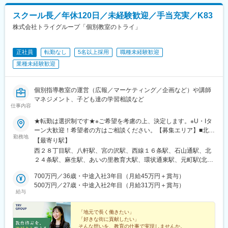
スクール長／年休120日／未経験歓迎／手当充実／K83
株式会社トライグループ「個別教室のトライ」
正社員
転勤なし
5名以上採用
職種未経験歓迎
業種未経験歓迎
個別指導教室の運営（広報／マーケティング／企画など）や講師
マネジメント、子ども達の学習相談など
仕事内容
★転勤は選択制です★※ご希望を考慮の上、決定します。※U・Iタ
ーン大歓迎！希望者の方はご相談ください。【募集エリア】■北海
勤務地
道・東北■北海道・青森県・岩手県・宮城県・秋田県・山形県・福
【最寄り駅】
島県■北陸・甲信越■新潟県・富山県・石川県・福井県・山梨県・
西２８丁目駅、八軒駅、宮の沢駅、西線１６条駅、石山通駅、北
長野県■関東■茨城県・栃木県・群馬県■中部■岐阜県・静岡県・愛
２４条駅、麻生駅、あいの里教育大駅、環状通東駅、元町駅(北海
知県・三重県■関西■滋賀県・奈良県・和歌山県■中国■鳥取県・島
道)、大谷地駅、野幌駅、岩見沢駅、苫小牧駅、東室蘭駅、北四番
根県・岡山県・広島県・山口県■四国■徳島県・香川県・愛媛県・
700万円／36歳・中途入社3年目（月給45万円＋賞与）
丁駅、長町南駅、富沢駅、南仙台駅、古川駅、筒井駅(青森県)、上
高知県■九州■福岡県・佐賀県・長崎県・大分県・熊本県・宮崎
500万円／27歳・中途入社2年目（月給31万円＋賞与）
盛岡駅、秋田駅、山形駅、郡山駅(福島県)、研究学園駅、土浦駅、
給与
県・鹿児島県・沖縄県【受動喫煙対策】教室内全面禁煙【あなた
西那須野駅、渋川駅、桐生駅、竜王駅、本郷駅(長野県)、北長野
の好きな街で働けます】全国どこでも、あなたの好きな街で働け
駅、安茂里駅、篠ノ井駅、南松本駅、新潟駅、大町駅(富山県)、野
ます。また、転勤は「希望制」です。「地域限定社員」として、
「地元で長く働きたい」
町駅、小松駅、武生駅、桜橋駅(静岡県)、春日町駅、草薙駅(東海
「好きな街に貢献したい」
都道府県をまたぐ転勤がない働き方も選べるため、あなたの理想
道本線)、長沼駅(静岡県)、静岡駅、吉原本町駅、富士宮駅、中村
そんな想いを、教育の仕事で実現しませんか。