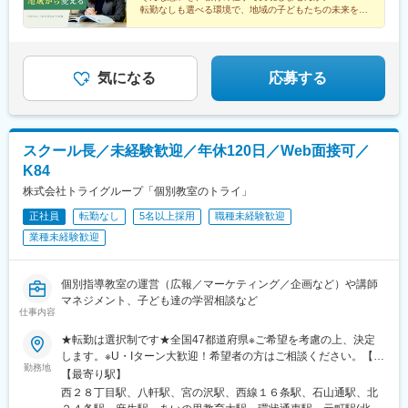
のライフスタイルに合った働き方を実現できます。▼勤務地例▼
公園駅、本山駅(愛知県)、星ケ丘駅(愛知県)、御器所駅、野並駅、
転勤なしも選べる環境で、地域の子どもたちの未来を支
その他、全国各地に教室があります。詳細は別途お問い合わせく
えていけます。
金山駅(愛知県)、尾張一宮駅、春田駅、上飯田駅、勝川駅、小幡
ださい。
駅、三郷駅(愛知県)、瀬戸口駅、藤が丘駅(愛知県)、長久手古戦場
◆業界大手「トライグループ」
駅、赤池駅(愛知県)、神沢駅、鳴海駅、南大高駅、有松駅、知立
◆転勤あり・なしが選べる
駅、刈谷駅、太田川駅、前後駅、星川駅(三重県)、鈴鹿市駅、津新
◆年間休日120日／完全週休2日
気になる
応募する
町駅、大垣駅、岐南駅、彦根駅、大和八木駅、大元駅、高島駅(岡
山県)、米子駅、山口駅(山口県)、琴芝駅、宇部駅、緑井駅、大町
駅(広島県)、県病院前駅、河戸帆待川駅、大原駅(広島県)、西広島
駅、西高屋駅、西条駅(広島県)、呉駅、三原駅、瓦町駅、栗林公園
スクール長／未経験歓迎／年休120日／Web面接可／
駅、佐古駅、横河原駅、デンテツターミナルビル前駅、下曽根
K84
駅、九州工大前駅、戸畑駅、平和通駅、城野駅(日豊本線)、徳力公
団前駅、黒崎駅前駅、折尾駅、永犬丸駅、長者原駅、酒殿駅、福
株式会社トライグループ「個別教室のトライ」
工大前駅、香椎花園前駅、千早駅、箱崎駅、唐津駅、諏訪神社
正社員
転勤なし
5名以上採用
職種未経験歓迎
駅、肥前古賀駅、光の森駅、肥後大津駅、県立体育館前駅、郡
業種未経験歓迎
元・南駅、谷山駅(鹿児島市電)、上塩屋駅、滝尾駅、南宮崎駅、浦
添前田駅、円山公園駅、西線１４条駅、東屯田通駅、新琴似駅、
長町駅、西桐生駅、南富山駅前駅、たけふ新駅、入江岡駅、中村
個別指導教室の運営（広報／マーケティング／企画など）や講師
日赤駅、東別院駅、名鉄一宮駅、平安通駅、徳重駅、八木西口
マネジメント、子ども達の学習相談など
駅、古市駅(広島県)、広大附属学校前駅、広電西広島・己斐駅、栗
仕事内容
林公園北口駅、栗林駅、はりまや橋駅、小倉駅(福岡県)、城野駅
(北九州高速鉄道)、徳力嵐山口駅、黒崎駅、三ケ森駅、原町駅、西
★転勤は選択制です★全国47都道府県※ご希望を考慮の上、決定
鉄千早駅、箱崎九大前駅、新大工町駅、上熊本駅(路面電車)、郡元
します。※U・Iターン大歓迎！希望者の方はご相談ください。【募
勤務地
駅(鹿児島市電)、谷山駅(指宿枕崎線)、ロープウェイ入口駅、中央
集エリア】全国47都道府県■北海道・東北■北海道・青森県・岩手
【最寄り駅】
図書館前駅、太子堂駅、南富山駅、北府駅、畝傍駅、宇品二丁目
県・宮城県・秋田県・山形県・福島県■北陸・甲信越■新潟県・富
西２８丁目駅、八軒駅、宮の沢駅、西線１６条駅、石山通駅、北
駅、福島町駅、蓮池町通駅、旦過駅、西黒崎駅、伊賀駅、香椎宮
山県・石川県・福井県・山梨県・長野県■関東■東京都・茨城県・