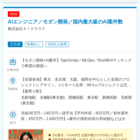
です。
都合の一方的なアサインはなく、想いを形にできる環境です。
方を求めています。
NEW
■業務詳細
AIエンジニア／モダン開発／国内最大級のAI案件数
変更の範囲：会社の定める業務
・競合分析やプロダクトの優位性検証、戦略立案
・プロジェクト計画（スコープ定義、WBS、スケジュール策定）
株式会社ＡＩクラウド
・要件定義・詳細仕様整理、エンジニア／デザイナー／ビジネス
部門との調整
正社員
転勤なし
5名以上採用
・進捗・課題・リスク・品質管理の推進
・リリース計画の策定・実行（PoC～本番リリース管理）
・営業・CS・マーケ・経営層など関係部署との連携
【モダン開発×AI案件】TypeScript／MLOps／Rust等AIマッチング
・プロジェクト成果の効果検証、改善提案・プロセス最適化
で希望の環境へ
仕事内容
■プロダクト概要
当社はDMMチャットブーストCVというサービスを皮切りに一気
【全国各地】東京、名古屋、大阪、福岡を中心とした全国のプロ
に拡大フェーズへと向かっており、複数のプロダクトを並行して
ジェクトにアサイン。※リモート比率：86％※プロジェクトは完全
勤務地
育てていく“第二創業期”に突入しました。新規事業のため詳細を求
選択制です。※リモート、ハイブリッド型、常駐案件から自由に選
【最寄り駅】
人に記載することはできませんが、次の柱となる事業を作るべ
択可能です。※転勤なし※U・Iターン歓迎★京阪神エリア（京都・
北新地駅、京橋駅(東京都)、西梅田駅、東京駅、東梅田駅、宝町駅
く、蓄積してきたAIの知見をもとに、複数のAIエージェントが協
大阪・神戸）は対面カジュアル面接も歓迎です！ご対面の場合
(東京都)
調して高度な処理を行う「AIマルチエージェント」技術を用いた
は、昼食、夕食をご馳走します！お酒好きな代表と飲みながらで
新規事業開発を推進しています。代表やCTOと共に、企業の柱と
もOKです！あなたの悩みをお聞かせ下さい！★採用面談はWebで
月給38万円～140万円＋諸手当【平均年収：603万円／初年度年
なる事業を作りませんか？
完結可能！(オフィス、カフェ等での面談も可能)土日祝日、夜遅い
収：450万円～1,680万円】※案件の契約内容や昇給額などはすべ
給与
時間帯の面談もOK！まずはご相談ください。★地方在住のフルリ
て開示します。※経験や能力を考慮し決定します。※月給には固定
■組織構成
モートエンジニアも活躍！＜大阪本社＞ 大阪府大阪市北区梅田1
残業代（30時間分／8万9000円～32万8000円）が含まれていま
CEO・CTO直下の新規事業部で、PjM3名、BizDev2名、AI R&D6
丁目2-2 大阪駅前第2ビル12-12＜東京本社＞東京都中央区京橋1-
す。超過分は時間外手当を別途支給◆昇給あり（年1回以上）※年
◆【AI案件：4,849件】総案件数23,570件から選択可
◆【平均案件紹介数：61件】AIマッチングで即日入社可