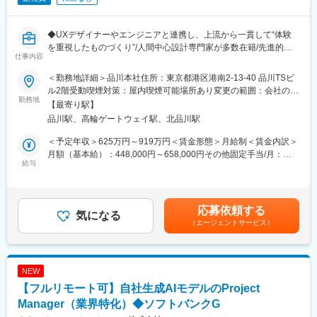
■ 業務イメージ
◆UXデザイナーやエンジニアと連携し、上流から一貫して“体験
プロジェクトの初期段階から参画し、顧客と成功定義を共有しま
を重視したものづくり”/人間中心設計専門家が多数在籍/先進的な
す。具体的には週次の定例会議での合意形成や、内製チームとの
仕事内容
製品開発に参画できる/フルフレックス
設計レビューを繰り返します。CPMO直下でAIツールを導入して
おり、ドキュメント作成等の事務作業は自動化を進めています。
＜勤務地詳細＞品川本社住所：東京都港区港南2-13-40 品川TSビ
■業務内容
意思決定やステークホルダー交渉にリソースを集中できる体制で
ル2階受動喫煙対策：屋内喫煙可能場所あり変更の範囲：会社の定
ご経験やご志向に応じて、いずれかのポジションをお任せします
勤務地
す。
める事業所（リモートワーク含む）
【最寄り駅】
１.プロジェクトマネージャー
品川駅、高輪ゲートウェイ駅、北品川駅
Web・スマホ・GUIアプリケーション開発において、プロジェク
■ はたらき方/環境
ト全体の計画立案から遂行・管理、クライアントや関連部門との
フルリモートワークを導入し、効率的な働き方を推奨していま
＜予定年収＞625万円～919万円＜賃金形態＞月給制＜賃金内訳＞
調整・折衝をリードいただきます。予算・進捗・品質・リスクな
す。SlackやMeet等のツールを駆使し、非同期コミュニケーショ
月額（基本給）：448,000円～658,000円その他固定手当/月：
ど、多面的にプロジェクト全体をマネジメントするポジションで
給与
ンを活発に行う文化です。エンジニア出身のPMも多く、技術的な
8,000円＜月給＞456,000円～666,000円＜昇給有無＞有＜残業手
す。
議論が尊重される風通しの良い環境です。自己研鑽のための書籍
当＞有＜給与補足＞・経験／能力を考慮の上、当社規定により優
＜具体的には＞
購入支援や資格取得支援制度も充実しています。
遇・通勤手当：実費精算・昇給（年1回／9月）：1年ごとの目標
・クライアントや関係部門との折衝・要件調整
管理制度の評価に応じて見直し・賞与：業績に応じて支給（年1回
応募依頼する
・要件定義～設計～開発～検証・リリースまでのフルフェーズの
気になる
■ ポジションの魅力
／9月）賃金はあくまでも目安の金額であり、選考を通じて上下す
（エージェントサービス）
推進
「PM＝価値設計者」として、仕様通りに作るのではなく「何を作
る可能性があります。月給(月額)は固定手当を含めた表記です。
・UI/UXデザイナーやテックリードとの連携による仕様整合・レビ
るべきか」から設計できます。AIによるPM改革の当事者として、
ュー推進
新しい働き方を自ら構築可能です。受託ではなくプラットフォー
・社内外開発メンバーのリソース管理、進捗／コスト／品質のモ
マーとして、事業のグロースまで一貫して関与できます。
NEW
ニタリング
【フルリモート可】自社生成AIモデルのProject
・協力会社/パートナーとの折衝・調整・管理
変更の範囲：会社の定める業務
Manager（業界特化）◆ソフトバンクG
2.プロジェクトリーダー（PL）