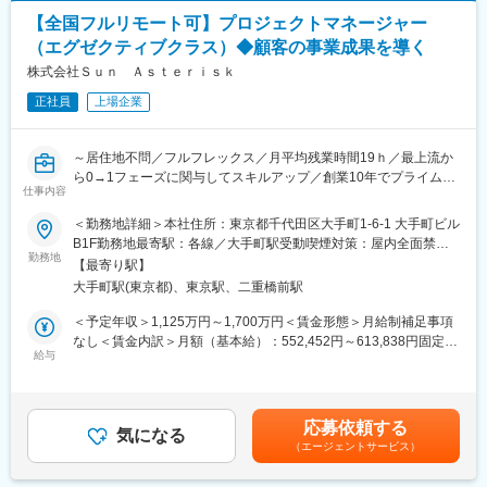
変更の範囲：会社の定める業務
・リモート勤務75％、クライアント先や出社25％です。
た表記です。
【全国フルリモート可】プロジェクトマネージャー
・年間休日は126日（年によって変動あり）、平均残業15時間と
（エグゼクティブクラス）◆顧客の事業成果を導く
非常に働きやすい環境です。
・大手企業と直接取引をしているからこそ成立する働き方をご用
株式会社Ｓｕｎ Ａｓｔｅｒｉｓｋ
意しています。
正社員
上場企業
■評価制度：
当社では、キャリアデザインシート＆ランク評価定義を踏まえた
～居住地不問／フルフレックス／月平均残業時間19ｈ／最上流か
明確な評価制度を導入しており、案件のローテーション含め計画
ら0→1フェーズに関与してスキルアップ／創業10年でプライム上
的なキャリアアップが可能です。
仕事内容
場～
また公平性を期すため、年俸の給与テーブルや開発単価の金額・
＜勤務地詳細＞本社住所：東京都千代田区大手町1-6-1 大手町ビル
顧客からのFBを全て公開し、今後の給与アップが明確に分かるよ
■業務内容：
B1F勤務地最寄駅：各線／大手町駅受動喫煙対策：屋内全面禁煙
うにしています。
顧客の「真の事業成果」へ向け、特定のソリューションに囚われ
勤務地
変更の範囲：会社の定める事業所（リモートワーク含む）
PM含めたマネジメントのキャリアパスはもちろんのこと、エンジ
【最寄り駅】
ず、あらゆる手段を模索・駆使し、実現に向けて強くコミットで
ニアとしてスキルを極めていくことで、マネージャーや役員クラ
大手町駅(東京都)、東京駅、二重橋前駅
きるプロジェクトマネージャーの募集となります。年間3億円超の
スと同等以上の年収アップを目指すことが出来るため、技術を極
大規模・複数PJTを、ビジネス・テック・クリエイティブのプロ
＜予定年収＞1,125万円～1,700万円＜賃金形態＞月給制補足事項
めたい方、マネジメントに進みたい方、どちらの志向性でもご活
フェッショナル集団、グローバル1000名超を有するリソースやア
なし＜賃金内訳＞月額（基本給）：552,452円～613,838円固定残
躍頂ける環境をご用意しています。
セットを存分に活用・協働・牽引し、顧客の事業インパクトを最
給与
業手当/月：251,120円～279,020円（固定残業時間40時間0分/
大化する推進役として担っていただきます。
月）超過した時間外労働の残業手当は追加支給＜月給＞803,572
■当社について：
円～892,858円（一律手当を含む）＜昇給有無＞有＜残業手当＞
当社は1990年の創業以来、大手/上場企業からの案件を中心に、業
■具体的なミッション：
有＜給与補足＞■その他固定手当：職務手当（251,120円）■昇
務システムを中心としたプロジェクトの設計/開発/導入支援など直
応募依頼する
（1）顧客の「潜在ニーズ」を見極め、ビジネス価値を「言語化」
気になる
給：年1回■賞与：年2回賃金はあくまでも目安の金額であり、選
接取引を行っています。高い技術力の提供とコスト面でのメリッ
（エージェントサービス）
・顧客の真の課題と未開拓の機会を深掘りし、事業視点での要
考を通じて上下する可能性があります。月給(月額)は固定手当を含
トを提供することにより、大手人材紹介会社や独立系SIer、トヨ
件・スコープを策定。仮説思考と自己決定力で、本質的な価値創
めた表記です。
タ系の案件や大手二輪メーカーとの取引を行うなど、お客様から