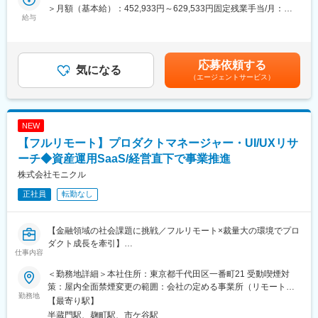
（AIナレッジデータプラットフォーム）を展開するSaaS企業で
■魅力
＞月額（基本給）：452,933円～629,533円固定残業手当/月：
す。企業や自治体、医療機関、教育機関など企業や組織のAI活用
給与
◆「Biz（ビジネス）× Tech（技術）」を体現する、最上流からの
130,400円～203,800円（固定残業時間40時間0分/月）超過した時
を支える“情報インフラ”構築支援するプロダクト「Helpfeel」の開
コミット◆
間外労働の残業手当は追加支給＜月給＞583,333円～833,333円
発・提供しています。
実装フェーズだけでなく、テクノロジーのプロとして顧客の課題
（一律手当を含む）＜昇給有無＞有＜残業手当＞有＜給与補足＞※
これはiPhoneの日本語入力システムを開発した弊社テクニカルフ
ヒアリングや抽出段階から深くコミットできます。
スキルに応じてご相談の上決定します。■昇給：年1回賃金はあく
応募依頼する
ェローが発明した「意図予測検索」技術（特許取得済）をコアに
気になる
◆デロイトグループの総合力を活かした「End to End」の経験◆
までも目安の金額であり、選考を通じて上下する可能性がありま
（エージェントサービス）
しています。
グループの他部門（戦略・業界特化コンサルタントなど）と密に
す。月給(月額)は固定手当を含めた表記です。
連携するため、多様な業界・業種の最上流戦略から実装までを一
現在はこの技術に加え、生成AIやナレッジ活用の進化に対応する
気通貫で経験可能。
最先端の研究・プロダクト開発を進めており、企業のAI活用基盤
ビジネス視点を持った市場価値の高いエンジニアへと成長できま
NEW
としてさらなる進化を続けています。
す。
【フルリモート】プロダクトマネージャー・UI/UXリサ
※特許番号 第7112155号、第7112156号
ーチ◆資産運用SaaS/経営直下で事業推進
変更の範囲：会社の定める業務
こちらのポジションは、Helpfeelのシニアプロダクトエンジニア
株式会社モニクル
として下記の業務をお任せします。プロダクトの成長を支えるエ
正社員
転勤なし
ンジニアとして設計から実装までリードしてくださる方とご一緒
したいと考えております。
【金融領域の社会課題に挑戦／フルリモート×裁量大の環境でプロ
【業務内容】
ダクト成長を牽引】
・他のエンジニア/PdMと協力し、相互依存のある課題を解決しチ
仕事内容
ーム・プロダクトに貢献
■業務内容：
・技術選定やアーキテクチャ設計などの技術的意思決定とそこに
＜勤務地詳細＞本社住所：東京都千代田区一番町21 受動喫煙対
経営陣のパートナーとして、複数プロダクトを横断した構造的な
至る合意形成
策：屋内全面禁煙変更の範囲：会社の定める事業所（リモートワ
課題の特定から、戦略立案、施策の意思決定、効果検証までをリ
勤務地
・コードレビューを通じたチームメンバーへの技術的なフォロー
ーク含む）
【最寄り駅】
ードしていただきたいと考えています。
および育成
半蔵門駅、麹町駅、市ケ谷駅