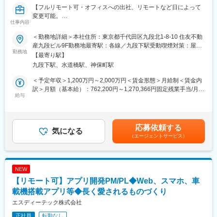
【フルリモート可・オフィスへの出社、リモートなど日によって
変更可能。
仕事内容
「午前はオフィスで働き、午後からはリモート」など柔軟に対応
できます！／完全週休二日制】
＜勤務地詳細＞本社住所：東京都千代田区九段北1-8-10 住友不動
金融業界の常識を覆すDXプラットフォーマーとして、あなたの専
産九段ビル9F勤務地最寄駅：各線／九段下駅受動喫煙対策：屋内
門性を一段高いステージへ引き上げます。大手金融機関と連携
勤務地
全面禁煙変更の範囲：会社の定める事業所（リモートワーク含
【最寄り駅】
し、AIを活用したPM業務の再設計にも挑戦。大規模かつ社会貢献
む）
九段下駅、水道橋駅、神保町駅
度の高い環境で、事業価値を創出する真のプロフェッショナルを
目指しませんか。
＜予定年収＞1,200万円～2,000万円＜賃金形態＞月給制＜賃金内
訳＞月額（基本給）：762,200円～1,270,366円固定残業手当/月：
■ 案件・商材の説明
給与
237,800円～396,300円（固定残業時間40時間0分/月）超過した時
自社開発の証券・保険ビジネス基盤「BaaS」「Inspire」等のプラ
間外労働の残業手当は追加支給＜月給＞1,000,000円～1,666,666
ットフォームを展開しています。大手金融機関の基幹システムと
円（一律手当を含む）＜昇給有無＞有＜残業手当＞有＜給与補足
連携する大規模な案件が中心です。BtoBのみならず、エンドユー
＞※当社給与規定により、経験・スキル等を考慮した上で決定いた
応募依頼する
ザーに届くサービスとして社会インフラを支えるやりがいがあり
気になる
します。賃金はあくまでも目安の金額であり、選考を通じて上下
（エージェントサービス）
ます。
する可能性があります。月給(月額)は固定手当を含めた表記です。
■ 職務内容
自社プラットフォームを活用したプロジェクトにおいて、以下の
NEW
業務を担当します。
【リモート可】アプリ開発PM/PL◆Web、スマホ、車
・50～100人月規模のプロジェクト統括マネジメント
・顧客とのサービス企画、要件定義および価値設計
載機搭載アプリ等◆長く愛されるものづくり
・パートナー企業とのリレーション構築
エスディーテック株式会社
・エンジニアやディレクターとの連携およびマネジメント
正社員
転勤なし
・ビジネスプランニング、リリース後の成長戦略の推進