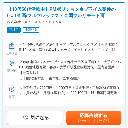
出をリード。
の信頼を得て現在まで33期連続の無借金・黒字経営を続けていま
（2）事業成長に直結する戦略的プロジェクト計画の立案と推進
す。社員ファーストの会社で、規模拡大も堅実に進め、事業を拡
【40代50代活躍中】PMポジション◆プライム案件の
・QCD（品質・コスト・納期）の全てを統括し、プロジェクトの
大してきております。
0→1企画/フルフレックス・全国フルリモート可
全体計画策定から、実現性の高いプロセス設計、及びその推進や
進捗・変更管理等まで一貫してオーナーシップを発揮。
株式会社Ｓｕｎ Ａｓｔｅｒｉｓｋ
変更の範囲：本文参照
（3）広範な専門性を統合し、チームのパフォーマンスを最大化
正社員
上場企業
・日本とベトナムを跨ぐ多様なプロフェッショナルチーム（エン
ジニア、ビジネスコンサル、クリエイター等）を、最適なチーム
アーキテクチャとして戦略的に組成し、適切な役割分担と責任を
～4～50代活躍中／居住地不問／フルフレックス／月平均残業時
明確化することで、最大限の成果を引き出す
間19h／最上流から0→1フェーズに関与してスキルアップ／創業
（4）技術と品質の卓越性を追求
仕事内容
10年でプライム上場～
・超上流工程の支援から深く入り込み、要求・要件定義から実装
＜勤務地詳細＞本社住所：東京都千代田区大手町1-6-1 大手町ビル
フェーズまでの品質管理、リリース計画策定・実行まで、開発全
■業務内容
B1F勤務地最寄駅：各線／大手町駅受動喫煙対策：屋内全面禁煙
体を俯瞰し、高品質なプロダクトをデリバリー。テスト工程の深
顧客の事業成果へ向けたプロジェクトの推進を、小～中規模案件
勤務地
変更の範囲：会社の定める事業所（リモートワーク含む）
い理解と品質保証活動の徹底。
【最寄り駅】
のPMや、大規模案件におけるPL（プロジェクトリーダー）やサ
（5）事業創出と組織進化への貢献
大手町駅(東京都)、東京駅、二重橋前駅
ブリーダーとして行っていただきます。（ポジションは経験を踏
・新規クライアントのプリセールスやアカウンティング、既存案
まえ応相談）配下のメンバーは5名以上10名未満を想定していま
＜予定年収＞700万円～1,200万円＜賃金形態＞月給制補足事項な
件の課題分析とプロセス再構築、次世代PMの育成をリードし、組
す。
し＜賃金内訳＞月額（基本給）：382,100円～461,599円固定残業
織全体のPMケイパビリティ向上を通じて、Sun*組織の収益貢献
ビジネス・テック・クリエイティブのプロフェッショナル集団、
給与
手当/月：120,400円～209,830円（固定残業時間40時間0分/月）
や生産性向上の推進。
グローバル1000名超を有するリソースやアセットを活用し、顧客
超過した時間外労働の残業手当は追加支給＜月給＞502,500円～
の事業インパクト最大化に貢献いただきます。
671,429円（一律手当を含む）＜昇給有無＞有＜残業手当＞有＜
■仕事の魅力：
給与補足＞■その他固定手当：職務手当（120,400円）■昇給：年1
◎顧客の事業成果を導く、唯一無二のPM経験
応募依頼する
■具体的なミッション
気になる
回■賞与：年2回賃金はあくまでも目安の金額であり、選考を通じ
◎グローバルでプロフェッショナルとの共創環境
（エージェントサービス）
（1）プロジェクト計画に基づいた推進と管理
て上下する可能性があります。月給(月額)は固定手当を含めた表記
◎「自己決定権」を最大化し、成果にコミットする働き方
・策定したプロジェクト計画（WBS含む）に基づき、タスクの進