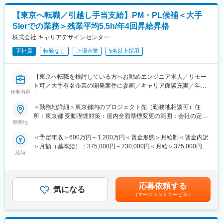
【東京へ転職／引越し手当支給】PM・PL候補＜大手
SIerでの業務＞残業平均5.5h/年4回昇給昇格
株式会社 キャリアデザインセンター
正社員
転勤なし
上場企業
5名以上採用
【東京へ転職を検討している方へお勧めエンジニア求人／リモー
ト可／大手有名企業の開発案件に参画／キャリア面談充実／年収
仕事内容
グレード30段階／年4回の昇進昇格機会有／MAX1200万円までUP
された方もいます！】
＜勤務地詳細＞東京都内のプロジェクト先（勤務地相談可）住
所：東京都 受動喫煙対策：屋内全面禁煙変更の範囲：会社の定め
■業務内容
勤務地
る事業所（リモートワーク含む）
大手IT通信系企業・大手SIerを中心としたプロジェクトにて、PL
＜予定年収＞600万円～1,200万円＜賃金形態＞月給制＜賃金内訳
／PMとして上流工程を担っていただきます。
＞月額（基本給）：375,000円～730,000円＜月給＞375,000円～
要件定義・基本設計からプロジェクト推進、メンバーマネジメン
給与
730,000円＜昇給有無＞有＜残業手当＞有＜給与補足＞■昇給：年
ト、顧客折衝まで、「技術 × マネジメント」の両軸で力を発揮で
4回、昇給の機会がある為、四半期で優秀な成績を収めた場合はそ
きる環境です。
の都度給与アップを実現することが可能■賞与：2ヶ月分×2回（売
同社が取り扱う案件は東京勤務・上流工程中心。
上実績に合わせた評価項目を用意しています）■年収例経験者：月
開発実務に追われることなく、PL／PMとしての本来の価値を発
応募依頼する
気になる
給41.5万円／年収676万円賃金はあくまでも目安の金額であり、
揮し、市場価値を高めていくことが可能です。
（エージェントサービス）
選考を通じて上下する可能性があります。月給(月額)は固定手当を
■具体的な業務内容
含めた表記です。
・顧客との要件定義・仕様調整、課題整理
・プロジェクト計画立案（スケジュール・工数・体制）