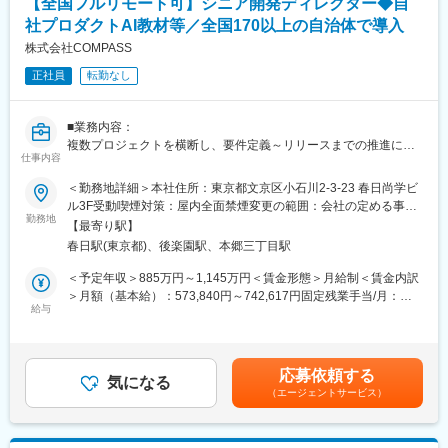
【全国フルリモート可】シニア開発ディレクター◆自
・監査クライアントのシステムから監査法人へのデータ連携およ
びデータ処理実装に関するプロジェクト管理
社プロダクトAI教材等／全国170以上の自治体で導入
・監査手続きを自動化するシステム開発に関するプロジェクト管
株式会社COMPASS
理
正社員
転勤なし
また、技術要素としてはAzure, C#, React, Python等があり、プロ
ジェクト管理や構成管理はAzure DevOpsを用いています。プロジ
ェクトによってはAzure OpenAIなどのAI技術も活用しています。
■業務内容：
複数プロジェクトを横断し、要件定義～リリースまでの推進に加
■部門について：
仕事内容
え、開発プロセス改善とプロジェクト推進を通じて、キュビナの
配属部門となるCoE推進部は「オペレーション」「アナリティク
開発リードタイム短縮（開発効率化）と手戻り削減（品質向上）
ス」「オートメーション」の各専門分野の人材と知見を集結した
＜勤務地詳細＞本社住所：東京都文京区小石川2-3-23 春日尚学ビ
を実現する役割です。
専門組織（Center of Excellence（CoE））として設置された部署
ル3F受動喫煙対策：屋内全面禁煙変更の範囲：会社の定める事業
勤務地
であり、人員拡大を続けています。
所（リモートワーク含む）
【最寄り駅】
■具体的な業務内容：
春日駅(東京都)、後楽園駅、本郷三丁目駅
〇プロダクト開発の推進（価値提供を止めないため）
■担当プロダクト開発の一例：
・開発テーマごとの状況を俯瞰し、リソース・優先度・リスクを
監査業務で行われる監査データの授受、及び監査手続きの効率化
＜予定年収＞885万円～1,145万円＜賃金形態＞月給制＜賃金内訳
整理して、要件定義～リリースまでの推進を設計します。
のための開発に関与していただきます。現在、日本国内ではデジ
＞月額（基本給）：573,840円～742,617円固定残業手当/月：
・Asana等のチケット運用やNotion等のドキュメント運用を整
給与
タルインボイスの利活用・普及が推進され、「取引全体のデジタ
134,494円～174,051円（固定残業時間30時間0分/月）超過した時
え、「誰が見ても進捗と判断が追える状態」を作ります。
ル化」への期待が大きくなっています。当法人においても、監査
間外労働の残業手当は追加支給＜月給＞708,334円～916,668円
〇社内ステークホルダーとの連携・調整（開発進行の前提条件を
業務で利用するデータの入手や監査をよりリアルタイムに行うこ
（一律手当を含む）＜昇給有無＞有＜残業手当＞有＜給与補足＞※
整えるため）
とで、不正等の早期発見や、監査手続きの効率化を進めることが
上記は入社時の想定年収（2回／年の賞与含む）※賞与は評価に応
応募依頼する
・複数チームに跨る連携を前に進め、営業・サポート・マーケ・
気になる
できると考えており、システム化を目指しています。
じて上乗せの場合あり※別途決算賞与が支給の場合あり※上記年収
（エージェントサービス）
事業企画などと論点を揃え、スムーズに開発が進む前提を整えま
はあくまで想定、ご経験等により前後する可能性あり賃金はあく
す。
までも目安の金額であり、選考を通じて上下する可能性がありま
〇プロダクト開発プロセスの改善（開発効率・品質を向上するた
す。月給(月額)は固定手当を含めた表記です。