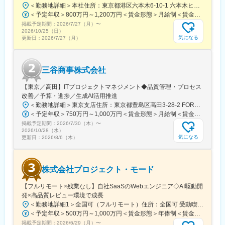
＜勤務地詳細＞本社住所：東京都港区六本木6-10-1 六本木ヒルズ森タワー47F受動喫煙対策：屋内全面禁煙変更の範囲：会社の定める事業所（リモートワーク含む）
ようにアーキテクチャを設計。
＜予定年収＞800万円～1,200万円＜賃金形態＞月給制＜賃金内訳＞月額（基本給）：598,822円～837,000円固定残業手当/月：109,011円～163,480円（固定残業時間25時間0分/月）超過した時間外労働の残業手当は追加支給＜月給＞707,833円～1,000,480円（一律手当を含む）＜昇給有無＞有＜残業手当＞有賃金はあくまでも目安の金額であり、選考を通じて上下する可能性があります。月給(月額)は固定手当を含めた表記です。
・大和証券の次世代資産プラットフォーム『D-Port』開発支援
掲載予定期間：
大和証券の統合プラットフォーム「D-Port」は、資産情報を一元
2026/7/27（月）
〜
2026/10/25（日）
化し利便性を向上。Sun*は構想段階から開発・運用まで伴走し、
気になる
更新日：
2026/7/27（月）
金融DXと顧客体験向上を支援。
・事業の中枢を担う生産管理システムのスクラッチ開発支援
複雑で専門性の高い業務を理解するため、日本人メンバー全員で
三谷商事株式会社
現地工場を訪問し、業務内容をしっかり把握したうえでシステム
を設計。同時にデザイナーが要件をヒアリングし、モック画面を
【東京／高田】ITプロジェクトマネジメント◆品質管理・プロセス
デザイン。
改善／予算・進捗／生成AI活用推進
＜勤務地詳細＞東京支店住所：東京都豊島区高田3-28-2 FORECAST高田馬場1F勤務地最寄駅：JR山手線／高田馬場駅受動喫煙対策：屋内全面禁煙変更の範囲：会社の定める事業所
変更の範囲：会社の定める業務
＜予定年収＞750万円～1,000万円＜賃金形態＞月給制＜賃金内訳＞月額（基本給）：360,000円～420,000円＜月給＞360,000円～420,000円＜昇給有無＞有＜残業手当＞有＜給与補足＞■賞与：年2回支給※年収はご経験に応じて前後します。※社内等級により管理者となる場合は残業代の代わりに管理者手当がつきます。それ以外の社員は残業代支給です。賃金はあくまでも目安の金額であり、選考を通じて上下する可能性があります。月給(月額)は固定手当を含めた表記です。
掲載予定期間：
2026/7/30（木）
〜
2026/10/28（水）
気になる
更新日：
2026/8/6（木）
株式会社プロジェクト・モード
【フルリモート×残業なし】自社SaaSのWebエンジニア◇AI駆動開
発×高品質レビュー環境で成長
＜勤務地詳細1＞全国可（フルリモート）住所：全国可 受動喫煙対策：屋内全面禁煙＜勤務地詳細2＞本社住所： 東京都品川区上大崎2丁目15-21 PMO目黒7階勤務地最寄駅：目黒駅受動喫煙対策：屋内全面禁煙変更の範囲：会社の定める事業所（リモートワーク含む）
＜予定年収＞500万円～1,000万円＜賃金形態＞年俸制＜賃金内訳＞年額（基本給）：3,698,352円～7,449,924円固定残業手当/月：101,804円～219,173円（固定残業時間45時間0分/月）超過した時間外労働の残業手当は追加支給＜月額＞410,000円～840,000円（12分割）（一律手当を含む）＜昇給有無＞有＜残業手当＞有＜給与補足＞ご経験・スキルを考慮して決定いたします。■給与改定：年1回■賞与：年2回賃金はあくまでも目安の金額であり、選考を通じて上下する可能性があります。月給(月額)は固定手当を含めた表記です。
掲載予定期間：
2026/6/29（月）
〜