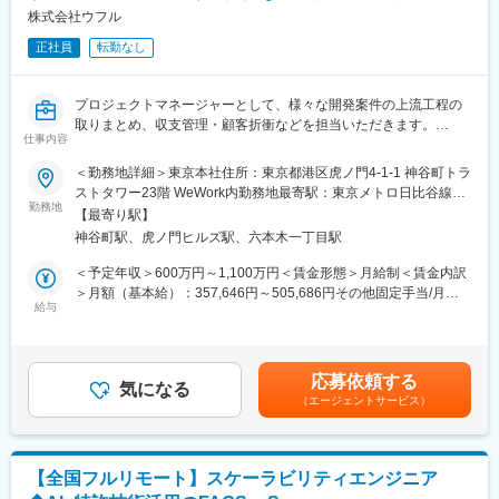
最先端の研究・プロダクト開発を進めており、企業のAI活用基盤
株式会社ウフル
としてさらなる進化を続けています。
正社員
転勤なし
※特許番号 第7112155号、第7112156号
Helpfeelは独自の検索技術を開発しており、より精度を高めるた
プロジェクトマネージャーとして、様々な開発案件の上流工程の
めに検索エンジニアを募集いたします。
取りまとめ、収支管理・顧客折衝などを担当いただきます。
独自アルゴリズムの調整、検索エンジンそのものの評価や最新の
仕事内容
検索アルゴリズムについてのキャッチアップ、社内展開などをお
【業務内容】
＜勤務地詳細＞東京本社住所：東京都港区虎ノ門4-1-1 神谷町トラ
任せします。
以下の工程のいくつかを担当いただきます。
ストタワー23階 WeWork内勤務地最寄駅：東京メトロ日比谷線／
また、社内の若手PMの育成などもお任せします。
勤務地
神谷町駅受動喫煙対策：屋内全面禁煙変更の範囲：会社の定める
【業務内容】
【最寄り駅】
・プリセ活動（企画～提案書作成、システム要件定義）
事業所（リモートワーク含む）
・Helpfeelの検索エンジンの評価とチューニング
神谷町駅、虎ノ門ヒルズ駅、六本木一丁目駅
・プロジェクト管理全般（収支管理など）
・PdMと連携しながら、必要な施策を立案および実装
・要件定義～基本設計
＜予定年収＞600万円～1,100万円＜賃金形態＞月給制＜賃金内訳
・顧客とのコミュニケーション・折衝（追加要件や次フェーズに
＞月額（基本給）：357,646円～505,686円その他固定手当/月：
【プロダクトの技術要素】
向けた要望の管）
給与
50,000円～150,000円固定残業手当/月：117,354円～215,148円
・フロントエンド: React, JavaScript/TypeScript
・プロジェクト人員（パートナー含む）管理
（固定残業時間40時間0分/月）超過した時間外労働の残業手当は
・バックエンド: Node.js, JavaScript/TypeScript, Python
・開発指揮（パートナーを含めた開発の進行管理）
追加支給＜月給＞525,000円～870,834円（一律手当を含む）＜昇
・インフラ: Heroku, Google Cloud Platform, MongoDB Atlas
・問題・課題管理
給有無＞有＜残業手当＞有＜給与補足＞※給与は経験を鑑み当社規
・開発支援: ESLint, Renovate
応募依頼する
・実装（レビュー）
気になる
定により決定■賞与：年2回（昨年実績：月給額に応じた基礎賞与
（エージェントサービス）
※担当工程は案件規模やPJT体制によって変化します
年2回+業績賞与年2回）※基礎賞与は年額を2・8月で2回に分け支
変更の範囲：会社の定める業務
給／会社業績によって支給額が変動（支給無の場合有）■昇給：年
技術面ではSalesforceやAWSを軸に、そのほかTableau、Slack、
1回■その他固定手当：専門職手当賃金はあくまでも目安の金額で
自社サービスなど様々なサービスを組み合わせ、柔軟かつ迅速な
あり、選考を通じて上下する可能性があります。月給(月額)は固定
【全国フルリモート】スケーラビリティエンジニア
ソリューション提供をしています。
手当を含めた表記です。