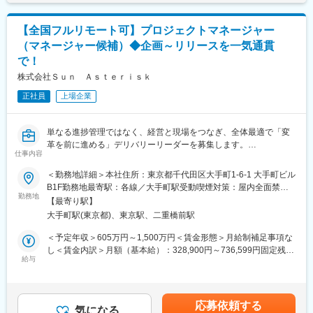
です。
捗管理、リソース配分、課題管理、変更管理を実行。プロジェク
変更の範囲：会社の定める業務
トのQCD達成に貢献します。
【全国フルリモート可】プロジェクトマネージャー
（2）顧客・ステークホルダーとの円滑なコミュニケーション
（マネージャー候補）◆企画～リリースを一気通貫
・顧客からの要件ヒアリング、進捗報告、課題連携など、プロジ
で！
ェクトを円滑に進めるためのコミュニケーションを主導。不明点
があれば積極的に内容を確認し、解決を試みます。
株式会社Ｓｕｎ Ａｓｔｅｒｉｓｋ
（3）開発チームとの連携と品質管理
正社員
上場企業
・日本とベトナムを跨ぐ開発チームと密接に連携し、開発タスク
の進捗状況確認、開発者へのフィードバックを実施。実装フェー
ズでの品質管理やテスト工程の管理に貢献します。
単なる進捗管理ではなく、経営と現場をつなぎ、全体最適で「変
（4）業務整理とプロセス改善への貢献
革を前に進める」デリバリーリーダーを募集します。
・既存業務の効率化や、プロジェクトの課題分析を通じて、より
仕事内容
良い開発プロセスや運用フローの提案・改善に貢献します。
■仕事の魅力
＜勤務地詳細＞本社住所：東京都千代田区大手町1-6-1 大手町ビル
・"基幹×変革"のど真ん中で、構想～実行まで一貫してリードでき
■仕事の魅力
B1F勤務地最寄駅：各線／大手町駅受動喫煙対策：屋内全面禁煙
る
勤務地
◎プロジェクトマネジメントのキャリアを本格スタートできる環
変更の範囲：会社の定める事業所（リモートワーク含む）
【最寄り駅】
・計画・品質・合意形成を武器に、炎上回避だけでなく「再現性
境
大手町駅(東京都)、東京駅、二重橋前駅
ある成功」をつくる
・年間5,000万円以上のプロジェクトや、5名以上のチームをPL／
・UI/UX・AIなどの近代要素を、大規模システムの現実に耐える形
サブリーダーとして牽引する経験を積むことで、PMとしてのキャ
＜予定年収＞605万円～1,500万円＜賃金形態＞月給制補足事項な
で組み込む（ハイブリッドSI）
リアを本格的にスタートできます。経験豊富なPMやCTO経験者の
し＜賃金内訳＞月額（基本給）：328,900円～736,599円固定残業
給与
サポートのもと、着実にスキルアップできる環境です。
手当/月：103,600円～334,830円（固定残業時間40時間0分/月）
■業務詳細
◎グローバルで多様なチームと協働する機会
超過した時間外労働の残業手当は追加支給＜月給＞432,500円～
・大規模基幹・業務システム（WF型中心）のプロジェクト計画策
・ハノイ工科大学出身者を中心とした1000名超のグローバルエン
1,071,429円（一律手当を含む）＜昇給有無＞有＜残業手当＞有＜
定～推進
ジニア、国内トップレベルのCTO経験者、ビジネス・テック・ク
給与補足＞■昇給：年1回■賞与：年2回賃金はあくまでも目安の金
応募依頼する
・WBS/体制/スコープ/変更管理/リスク管理/品質計画
気になる
リエイティブのプロフェッショナル集団と共に働くことで、多様
額であり、選考を通じて上下する可能性があります。月給(月額)は