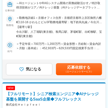
～AIエージェントやRAGシステム開発の実務経験活かす／特許取
・UX改善、新規プロダクト企画開発等、今後の予定やアイデアな
得済技術がコア／AIナレッジ基盤（AIナレッジデータプラットフ
ど様々あります
仕事内容
ォーム）を展開するSaaS企業～
変更の範囲：会社の定める業務
＜勤務地詳細1＞京都オフィス住所：京都府京都市上京区御所八幡
生成AIや大規模言語モデル（LLM）の進化により、AIの社会実装
町110-16 かわもとビル5F勤務地最寄駅：地下鉄烏丸線／今出川駅
が加速する今、見落とされがちなのが「AIが何を根拠に判断して
勤務地
受動喫煙対策：屋内全面禁煙＜勤務地詳細2＞東京オフィス住所：
【最寄り駅】
いるか」という視点です。
東京都中央区八丁堀2-14-1 住友不動産八重洲通ビル4F勤務地最寄
今出川駅、八丁堀駅(東京都)、鞍馬口駅、茅場町駅、出町柳駅、宝
AIはモデルやアプリケーション単体では正しく機能せず、“何をも
駅：日比谷線／八丁堀駅受動喫煙対策：屋内全面禁煙変更の範
町駅(東京都)
とに答えを導き出すか”というナレッジ、つまり正確に整理された
囲：会社の定める事業所（リモートワーク含む）
知識のデータ基盤が不可欠です。
＜予定年収＞700万円～1,200万円＜賃金形態＞月給制＜賃金内訳
＞月額（基本給）：452,933円～629,533円固定残業手当/月：
Helpfeelは、この「AIナレッジデータ」を支えるAIナレッジ基盤
給与
130,400円～203,800円（固定残業時間40時間0分/月）超過した時
（AIナレッジデータプラットフォーム）を展開するSaaS企業で
間外労働の残業手当は追加支給＜月給＞583,333円～833,333円
す。企業や自治体、医療機関、教育機関など企業や組織のAI活用
（一律手当を含む）＜昇給有無＞有＜残業手当＞有＜給与補足＞※
を支える“情報インフラ”構築支援するプロダクトの開発・提供して
スキルに応じてご相談の上決定します。■昇給：年1回賃金はあく
応募依頼する
います。
気になる
までも目安の金額であり、選考を通じて上下する可能性がありま
（エージェントサービス）
す。月給(月額)は固定手当を含めた表記です。
Helpfeelを代表するプロダクトの「Helpfeel」はiPhoneの日本語
入力システムを開発した弊社テクニカルフェロー・増井俊之が発
明した「意図予測検索」技術（特許取得済）をコアにしていま
NEW
す。
【フルリモート】シニア検索エンジニア◆AIナレッジ
現在はこの技術に加え、生成AIやナレッジ活用の進化に対応する
最先端の研究・プロダクト開発を進めており、企業のAI活用基盤
基盤を展開するSaaS企業◆フルフレックス
としてさらなる進化を続けています。
株式会社Ｈｅｌｐｆｅｅｌ
※特許番号 第7112155号、第7112156号