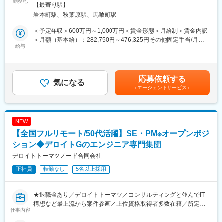
・進捗管理・課題管理・報告・会議ファシリテーションなど、プ
勤務地
■働く環境：
囲：会社の定める事業所（リモートワーク含む）
【最寄り駅】
ロジェクト運営を幅広く推進
全社的にフルリモートを前提とした組織づくりをしており、国内
岩本町駅、秋葉原駅、馬喰町駅
・プロジェクト立ち上げ～要件定義～設計～開発～運用引継ぎま
各地（北海道、岩手、新潟、福井、関東、高知、沖縄など）や海
で一貫して関わり、アジャイル／DevOps／クラウド／AI・データ
外（アメリカ）から多様なメンバーが参画しています。Slack等の
＜予定年収＞600万円～1,000万円＜賃金形態＞月給制＜賃金内訳
活用といった領域での実践
チャットツールはもちろん、積極的にビデオチャットを繋ぐこと
＞月額（基本給）：282,750円～476,325円その他固定手当/月：
・顧客（製造／小売／流通／通信など当社実績のある業界）との
給与
で、リアルタイムな連携が進んでいます。
23,650円～32,995円固定残業手当/月：93,600円～157,680円（固
折衝や合意形成、社内技術チーム・外部パートナーとの協業を通
定残業時間45時間0分/月）超過した時間外労働の残業手当は追加
じ、プロジェクト成功を支援
■配属先のプロダクト部について：
支給＜月給＞400,000円～667,000円（一律手当を含む）＜昇給有
・技術トレンド（クラウド、AI/LLM、DevOps）を理解し、技術
・プロダクト部長のもと、現在2名のプロダクトマネージャーが在
無＞有＜残業手当＞有＜給与補足＞※経験・前職の金額を踏まえ、
応募依頼する
メンバーとの円滑なコミュニケーションと推進支援
気になる
籍しており、それぞれが重要なプロジェクトを牽引しています。
選考を通じて調整させていただきます。※その他固定手当＝深夜固
（エージェントサービス）
・入社後は、部長や既存メンバーと密に連携・相談しながらも、
定手当 13,650円～22,995円（33時間12分／超過分は追加支給）
■業務内容：
ご自身の担当領域においては自律的にプロジェクトを推進いただ
＋リモートワーク手当一律10,000円■賞与（年1回 4月）■昇給あ
（1）企画・立ち上げ／要件整理
ける環境です。
り（年1回 4月）賃金はあくまでも目安の金額であり、選考を通じ
・顧客ヒアリングの実施、要望・課題・期待値の整理
て上下する可能性があります。月給(月額)は固定手当を含めた表記
NEW
・要件定義の補助（要件の明確化、整理、ドキュメント化）
変更の範囲：会社の定める業務
です。
【全国フルリモート/50代活躍】SE・PM※オープンポジ
・プロジェクト目的・スコープ整理、初期リスク／課題の洗い出
し
ション◆デロイトGのエンジニア専門集団
・プロジェクト計画・提案書作成、体制準備、見積り作成の支援
デロイトトーマツノード合同会社
・キックオフ資料、スケジュール作成補助
正社員
転勤なし
5名以上採用
・予算・リソース計画補助
（2）推進・運営（進捗／品質／コミュニケーション）
★退職金あり／デロイトトーマツ／コンサルティングと並んでIT
・週次／月次の進捗確認、レポート作成
構想など最上流から案件参画／上位資格取得者多数在籍／所定労
・タスク状況の把握・調整・エスカレーション
仕事内容
働7時間×フルフレックス★
・アジャイル（スプリント）運営支援