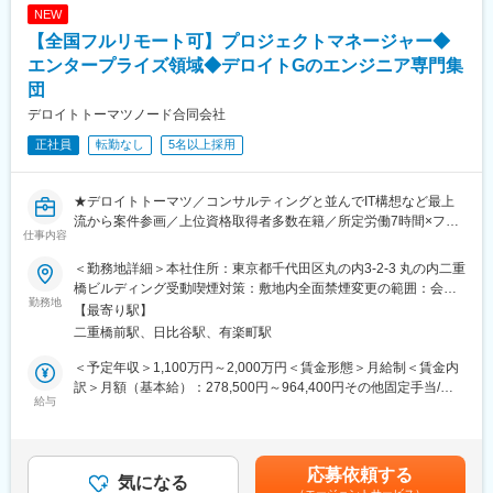
め）
NEW
・現状のボトルネックを特定し、意思決定・レビュー・リリース
【全国フルリモート可】プロジェクトマネージャー◆
運用などのプロセスを改善して、継続的に開発効率・品質を高め
ます。
エンタープライズ領域◆デロイトGのエンジニア専門集
団
※日本の公教育はデジタル教材導入から「データ利活用による教育
デロイトトーマツノード合同会社
改善」へと進化しつつあります。当社の展開する「キュビナ」は
全国170以上の自治体・2,300校以上で導入が進み、100万人を超
正社員
転勤なし
5名以上採用
える児童・生徒が利用しています。自治体・大学の研究室と協働
しての実証等、産学官連携の取り組みに実績があります。
現場と行政の両面から「教育×テクノロジー」の進化を実感できる
★デロイトトーマツ／コンサルティングと並んでIT構想など最上
環境で、教育現場のリアルな課題を捉え、社会的インパクトの大
流から案件参画／上位資格取得者多数在籍／所定労働7時間×フル
仕事内容
きいプロダクトの成長をリードすることができます。
フレックス★
また、学習コンテンツとシステムを自社開発しているため、ユー
＜勤務地詳細＞本社住所：東京都千代田区丸の内3-2-3 丸の内二重
ザーの声を迅速にプロダクトに反映できる点が特徴です（現在の
◆私たちについて
橋ビルディング受動喫煙対策：敷地内全面禁煙変更の範囲：会社
リリースサイクルは週1回）。
デロイトトーマツ／コンサルティンググループの一員として、日
勤務地
の定める事業所（リモートワーク含む）
【最寄り駅】
本を代表する大手企業のDX戦略の実現を担うテクノロジー集団で
二重橋前駅、日比谷駅、有楽町駅
■業務環境：
す。
・グループウェア
単なる「システムの受託開発」ではなく、日々変化する経営環境
＜予定年収＞1,100万円～2,000万円＜賃金形態＞月給制＜賃金内
Google Workspace
に適応するため、ビジネスの仕組みづくりそのものを変革しま
訳＞月額（基本給）：278,500円～964,400円その他固定手当/
・タスク管理
す。
給与
月：114,400円～280,800円＜月給＞392,900円～1,245,200円＜
Asana
戦略構想から開発・運用まで「End to End」で支援できる圧倒的
昇給有無＞有＜残業手当＞有＜給与補足＞※上記年収は、残業代
・ドキュメンテーション
な実績と難易度の高い案件をお任せします。
（50時間／月）を含みます※別途、変動賞与（評価による連動）
Notion、Google Drive、Miro
あり※変動賞与、残業代はあくまで想定であり、これを保証するも
応募依頼する
・コミュニケーション
■業務内容
気になる
のではありません■昇格：年1～2回（2月、8月）※管理職は年1回■