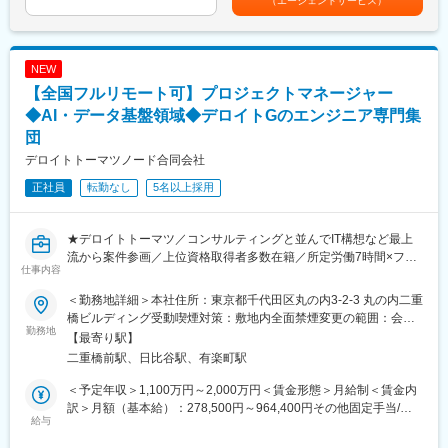
（エージェントサービス）
Slack、Google Meet、Gather
プロジェクトマネージャー（PM）として、エンタープライズ領域
賞与：年2回（2月、8月）賃金はあくまでも目安の金額であり、
・AI_Dev
における「ミッションクリティカルなシステム開発」「大規模ク
選考を通じて上下する可能性があります。月給(月額)は固定手当を
ChatGPT、NotionAI、Gemini、ClaudeCode、CodexCLI、
ラウド移行」「プラットフォーム開発」「アプリケーションモダ
含めた表記です。
GitHub Copilot、Devin、Cursor
ナイゼーション」などのプロジェクト推進をお任せします。
NEW
【全国フルリモート可】プロジェクトマネージャー
変更の範囲：会社の定める業務
システムのグランドデザインを描き非機能要件を見据えながら、
不確実性をコントロールして大規模なプロジェクトを成功へと導
◆AI・データ基盤領域◆デロイトGのエンジニア専門集
く中核ポジションです。
団
デロイトトーマツノード合同会社
■業務詳細
（1）プロジェクト全体の推進・管理：
正社員
転勤なし
5名以上採用
・複数チームで構成される中～大規模プロジェクト（30人月以
上）における体制構築
・不確実性の高い環境における、先回りしたタスク・リスク・ス
★デロイトトーマツ／コンサルティングと並んでIT構想など最上
ケジュール・品質管理の徹底
流から案件参画／上位資格取得者多数在籍／所定労働7時間×フル
仕事内容
（2）最上流のステークホルダーマネジメント・顧客折衝
フレックス★
・クライアントやグループ内のコンサルタント等の多様な関係者
＜勤務地詳細＞本社住所：東京都千代田区丸の内3-2-3 丸の内二重
との要件調整、期待値調整
◆私たちについて
橋ビルディング受動喫煙対策：敷地内全面禁煙変更の範囲：会社
・グランドデザインを理解した上で、課題の抽出・整理および
デロイトトーマツ／コンサルティンググループの一員として、日
勤務地
の定める事業所（リモートワーク含む）
【最寄り駅】
「そもそも何を作るか」の合意形成
本を代表する大手企業のDX戦略の実現を担うテクノロジー集団で
二重橋前駅、日比谷駅、有楽町駅
（3）現場のボトルネック打破・障壁の排除
す。
・開発チームが迷わずモノづくりに集中できるよう、推進の障壁
単なる「システムの受託開発」ではなく、日々変化する経営環境
＜予定年収＞1,100万円～2,000万円＜賃金形態＞月給制＜賃金内
（プロセスの不備や課題など）を能動的に見つけ出し、解決に向
に適応するため、ビジネスの仕組みづくりそのものを変革しま
訳＞月額（基本給）：278,500円～964,400円その他固定手当/
けて周囲へ働きかけ・排除を実施
す。
給与
月：114,400円～280,800円＜月給＞392,900円～1,245,200円＜
（4）モダンツールを用いたチームリード：
戦略構想から開発・運用まで「End to End」で支援できる圧倒的
昇給有無＞有＜残業手当＞有＜給与補足＞※上記年収は、残業代