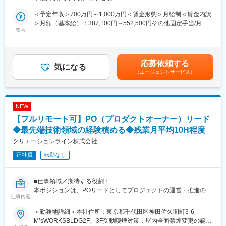
単に決まった仕様を開発するのではなく、UI/UXリサーチを起点に
・チーム全体に知見を共有し、理解を深めコラボレーションを促
「何を、なぜやるのか」という本質的な問いから自分で定義し、
進するためのドキュメンテーション
＜予定年収＞700万円～1,000万円＜賃金形態＞月給制＜賃金内訳
開発チームを巻き込んで形にできるポジションです。
＞月額（基本給）：387,100円～552,500円その他固定手当/月：
意思決定の拠り所となる定量データの分析もご自身で行っていた
給与
【プロダクトの技術要素】
116,000円～166,000円＜月給＞584,000円～834,000円（一律手
だきますが、Claude Codeなどの最新ツールや専門のデータ分析
・フロントエンド: React, JavaScript/TypeScript
当を含む）＜昇給有無＞有＜残業手当＞有＜給与補足＞※別途、法
チームがあなたの「自走」を全力でバックアップするため、スマ
・バックエンド: Node.js, JavaScript/TypeScript, Python
定内残業、法定外・法定休日・深夜労働の対価として裁量手当を
ートかつスピーディーに意思決定を下せる環境が整っています。
・インフラ: Heroku, Google Cloud Platform, MongoDB Atlas
支給(法定時間外手当21時間相当の額(80,900～115,500円)が基
応募依頼する
気になる
・開発支援: ESLint, Renovate
本。超過分別途支給)※スキルや経験、前職待遇等を考慮し決定※そ
（エージェントサービス）
◆具体的には…
の他固定手当の内訳：生涯設計手当5.5万円、企業DC奨励金1千
・UI/UXリサーチの統括と実践
変更の範囲：会社の定める業務
円、職務手当 6～11万円賃金はあくまでも目安の金額であり、選
・インサイトの発見と改善仮説の立案
考を通じて上下する可能性があります。月給(月額)は固定手当を含
・プロダクト戦略の立案と優先順位の定義
めた表記です。
NEW
・KPI・ロードマップ（Now/Next/Later）の設計
【フルリモート可】PO（プロダクトオーナー）リード
・データと定性を統合した意思決定・効果検証
・開発スコープ（MVP）の議論のリード
◆最先端技術領域の経験積める◆残業月平均10H程度
・複雑なプロセスの体験（UX）設計
クリエーションライン株式会社
正社員
転勤なし
■ポジションの魅力：
・既存プロダクトのグロースから新規事業まで、経営層と近い距
離で事業拡大のコアを担うことができます。
■仕事領域／期待する役割：
・戦略立案から現場のディレクションまで、ご自身の経験や得意
本ポジションは、POリードとしてプロジェクトの運営・推進の中
領域に応じた最適なフェーズで裁量を持って取り組めます。
仕事内容
核を担い、ゆくゆくはプロジェクトを主体的にリードしていく役
・営業・マーケ・CSなどの現場から集まるリアルな顧客体験とデ
割です。
ータを基に、本質的な課題解決に注力できる環境です。
＜勤務地詳細＞本社住所：東京都千代田区神田佐久間町3-6
M’sWORKSBLDG2F、3F受動喫煙対策：屋内全面禁煙変更の範