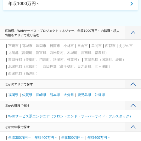
年収1000万円～
宮崎県、Webサービス・プロジェクトマネジャー、年収1000万円～の転職・求人
情報をエリアで絞り込む
宮崎市
都城市
延岡市
日南市
小林市
日向市
串間市
西都市
えびの市
児湯郡（高鍋町、新富町、西米良村、木城町、川南町、都農町）
東臼杵郡（美郷町、門川町、諸塚村、椎葉村）
東諸県郡（国富町、綾町）
北諸県郡（三股町）
西臼杵郡（高千穂町、日之影町、五ヶ瀬町）
西諸県郡（高原町）
ほかのエリアで探す
福岡県
佐賀県
長崎県
熊本県
大分県
鹿児島県
沖縄県
ほかの職種で探す
Webサービス系エンジニア（フロントエンド・サーバーサイド・フルスタック）
ほかの年収で探す
年収300万円～
年収400万円～
年収500万円～
年収600万円～