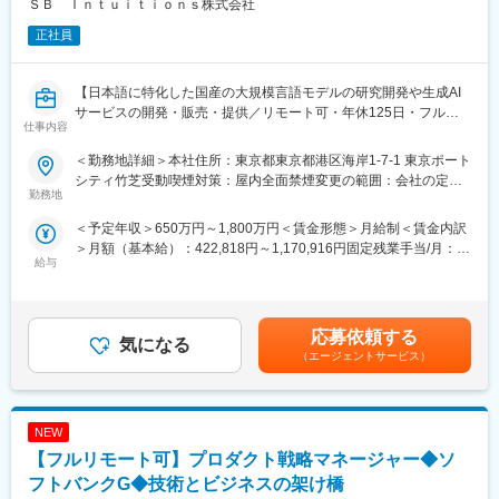
ＳＢ Ｉｎｔｕｉｔｉｏｎｓ株式会社
Web・スマホ・GUIアプリケーション開発において、技術的なリ
正社員
ードを担っていただきます。設計・実装フェーズを中心に、要件
定義段階からプロジェクトに参画し、技術的な視点での要件整
理・設計・実装・レビューまで一貫してリードするポジションで
【日本語に特化した国産の大規模言語モデルの研究開発や生成AI
す。
サービスの開発・販売・提供／リモート可・年休125日・フルフ
＜具体的には＞
仕事内容
レックス】
・PMやクライアントと連携した技術要件の整理・提案（要件定義
フェーズから参画）
＜勤務地詳細＞本社住所：東京都東京都港区海岸1-7-1 東京ポート
■業務内容：
・アーキテクチャ設計、画面設計・機能設計
シティ竹芝受動喫煙対策：屋内全面禁煙変更の範囲：会社の定め
当社が商用展開する生成AIモデル、およびその周辺プロダクトの
勤務地
・技術リードおよび開発メンバーのマネジメント
る事業所（リモートワーク含む）
開発・公開・PoCに関するプロジェクトのリードと事業開発をお
・アプリケーション開発、コードレビュー
＜予定年収＞650万円～1,800万円＜賃金形態＞月給制＜賃金内訳
任せします。
・技術的課題の特定・検証・改善推進
＞月額（基本給）：422,818円～1,170,916円固定残業手当/月：
・UI/UXデザイナーやPMとの仕様整合・連携
給与
118,849円～329,084円（固定残業時間35時間0分/月）超過した時
【共同研究および事業開発の推進】
・協力会社/パートナーへの技術ディレクション・レビュー支援
間外労働の残業手当は追加支給＜月給＞541,667円～1,500,000円
・各業界（製造、医療・製薬、金融、広告など）の大手企業との
（一律手当を含む）＜昇給有無＞有＜残業手当＞有＜給与補足＞※
共同研究プロジェクトの企画・推進
■プロジェクト例
上限金額はその限りではございません※月給・想定理論年収：基本
・顧客の課題解決に向けたキラーユースケースの特定と、ヴァー
応募依頼する
・Kotlin × React によるハイブリッドUIアプリ開発（タブレット端
気になる
給＋固定時間外手当(35時間相当)※時間外手当は一般職のみとな
ティカル領域における事業開発
末向け）
（エージェントサービス）
り、かつ、固定時間外手当(35時間)を超えて勤務した場合は実績
・スマートフォンアプリ、車載アプリなどのネイティブアプリケ
に応じて支給いたします※別途インセンティブが支給されることが
【プロジェクトマネジメント】
ーション開発
あります賃金はあくまでも目安の金額であり、選考を通じて上下
・プロジェクトのスコープ設定、スケジュール作成、リソース計
・車載IVIやデジタルメーター、センターディスプレイなど、次世
する可能性があります。月給(月額)は固定手当を含めた表記です。
NEW
画の策定
代インターフェイス開発
・開発チームやR＆Dチームと連携したプロジェクトの進行管理
【フルリモート可】プロダクト戦略マネージャー◆ソ
・Web・スマホ・GUIアプリを統合するマルチプラットフォーム
対応アプリ開発
フトバンクG◆技術とビジネスの架け橋
【ステークホルダー・マネジメント】
・レジャー製品向けなどのアプリ開発