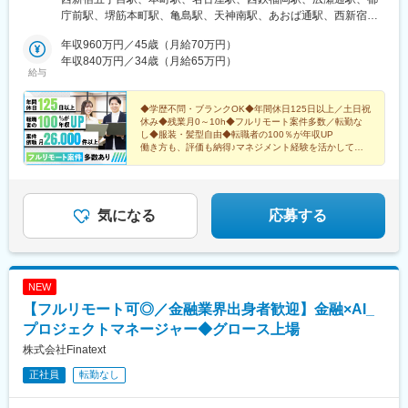
クト先＞東京都、神奈川県、千葉県、埼玉県、大阪府、兵庫県、
庁前駅、堺筋本町駅、亀島駅、天神南駅、あおば通駅、西新宿
京都府、福岡県、愛知県、宮城県、北海道、広島県、新潟県、静
駅、近鉄名古屋駅、天神駅、仙台駅
岡県、岡山県＜アクセス＞本社都営大江戸線「西新宿五丁目駅」
年収960万円／45歳（月給70万円）
より徒歩3分都営丸ノ内線「西新宿駅」より徒歩9分大阪支社大阪
年収840万円／34歳（月給65万円）
給与
メトロ四つ橋線、御堂筋線、中央線「本町駅」より徒歩2分大阪メ
トロ御堂筋線、中央線「堺筋本町駅」より徒歩4分福岡支社市営地
下鉄空港線「天神駅」より徒歩7分市営地下鉄七隈線「天神南駅」
◆学歴不問・ブランクOK◆年間休日125日以上／土日祝
休み◆残業月0～10h◆フルリモート案件多数／転勤な
より徒歩4分名古屋支社JR東海道線、地下鉄東山線、桜通線「名
し◆服装・髪型自由◆転職者の100％が年収UP
古屋駅」より徒歩5分仙台支社JR東北本線、常磐線、仙山線、仙
働き方も、評価も納得♪マネジメント経験を活かして、
石線、仙台市地下鉄南北線、東西線「仙台駅」より徒歩5分市営地
年収アップを目指せるPL・PM募集！
下鉄南北線「広瀬通駅」より徒歩6分※他プロジェクト先により異
なります。
気になる
応募する
NEW
【フルリモート可◎／金融業界出身者歓迎】金融×AI_
プロジェクトマネージャー◆グロース上場
株式会社Finatext
正社員
転勤なし