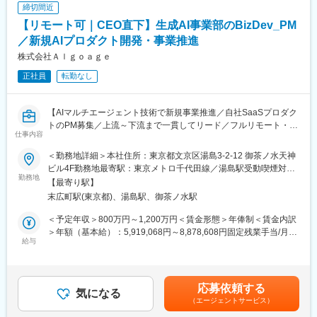
締切間近
・開発メンバーの進捗・品質管理
・各種レビュー（設計レビュー、コード品質方針策定 等）
【リモート可｜CEO直下】生成AI事業部のBizDev_PM
・リスク管理・課題解決のリード
／新規AIプロダクト開発・事業推進
・若手エンジニアの技術・育成支援
株式会社Ａｌｇｏａｇｅ
※ご経験や志向に応じて、PLからPMへのステップアップ、
またはテックリード型PLとしてのキャリア形成も可能です。
正社員
転勤なし
■プロジェクト例
・大手通信企業のAndroid／iOS向けアプリ開発プロジェクト
・中古車販売事業におけるtoC・社内向けシステム開発
【AIマルチエージェント技術で新規事業推進／自社SaaSプロダク
・大手SIerの基幹システムAWS移行プロジェクト
トのPM募集／上流～下流まで一貫してリード／フルリモート・副
仕事内容
・大手建設会社向け業務アプリケーション開発
業OK】
〇言語：Java、C#、VB.NET、Ruby、PHP、Python、
＜勤務地詳細＞本社住所：東京都文京区湯島3-2-12 御茶ノ水天神
JavaScript、TypeScript、Kotlin
■募集背景
ビル4F勤務地最寄駅：東京メトロ千代田線／湯島駅受動喫煙対
DB：Oracle、SQLServer、PostgreSQL、MySQL
当社では、AI領域の事業拡大に伴い、複数の新規プロダクトを同
勤務地
策：屋内喫煙可能場所あり変更の範囲：会社の定める事業所（リ
【最寄り駅】
OS：Windows Server、Redhat Linux
時並行で推進しています。
モートワーク含む）
末広町駅(東京都)、湯島駅、御茶ノ水駅
インフラ：AWS、GCP
現在は、企画・開発・顧客連携が急速に立ち上がっており、事業
■ポジションの魅力
全体の中核を担うPM機能がまだ整いきっていない状態です。 こ
＜予定年収＞800万円～1,200万円＜賃金形態＞年俸制＜賃金内訳
・案件は長期プロジェクトが中心
れまでエンジニアや経営陣がハンズオンでプロダクトを前に進め
＞年額（基本給）：5,919,068円～8,878,608円固定残業手当/月：
・大手企業案件に特化しており、プロジェクトの質・安定性とも
てきましたが、
給与
173,411円～260,116円（固定残業時間45時間0分/月）超過した時
に高水準
・プロダクト数の増加
間外労働の残業手当は追加支給＜月額＞666,666円～1,000,000円
・本人のスキル・志向を最大限考慮したアサイン
・0→1と1→10が混在するフェーズ
（12分割）（一律手当を含む）＜昇給有無＞有＜残業手当＞有＜
■案件アサイン
・顧客要件や営業同行などの幅広い役割の増加
給与補足＞年収には月45時間相当の固定残業代を含む（※現年収
応募依頼する
「エンジニアファースト」を大切にし、将来キャリアや希望条
・経営と開発を繋ぐ意思決定の必要性
気になる
を配慮します）賃金はあくまでも目安の金額であり、選考を通じ
件、働き方まで丁寧にヒアリング。経験・得意分野や挑戦したい
（エージェントサービス）
といった状況から、PMが担うべき領域が急激に拡大 していま
て上下する可能性があります。月給(月額)は固定手当を含めた表記
技術を踏まえ、数年後の成長につながる案件を提案します。会社
す。 そのため、PMとしてプロジェクト推進をになってくださる