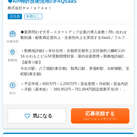
◆AI×特許技術活用のFAQSaaS
【魅力ポイント】
株式会社Ｈｅｌｐｆｅｅｌ
・ウフルならではの大規模案件や民間企業だけでなく、官公庁・
正社員
転勤なし
自治体の案件も増えており、スマートシティ領域など社会貢献性
が高い案件に携わることができる可能性があります。
・市場ニーズも高いDX／デジタルマーケティング分野のBtoBtoC
◆業界問わず大手～スタートアップ企業の導入多数！問い合わせ
案件（例：MA・CDP・DMP構築、データを分析・機械学習な
数削減・顧客満足度向上・生産性向上を実現するSaaS／フルフレ
ど）を特に豊富に扱うチームです。
仕事内容
ックス◆
・技術コンサルタントとして、世界初・日本初の事例を作ってき
＜勤務地詳細1＞本社住所：京都府京都市上京区御所八幡町110-
た専門性高いメンバーが集まっています。
■業務概要：
16 かわもとビル5F受動喫煙対策：屋内全面禁煙＜勤務地詳細2＞
・プライム案件9割で、既存顧客・株主等から直接引き合いがあ
Helpfeelのスケーラビリティエンジニアとしての業務をお任せし
勤務地
東京オフィス住所：東京都中央区八丁堀2-14-1 住友不動産八重洲
り、ユーザーとなる顧客の課題を直接解決コミュニケーションで
【最寄り駅】
ます。
通ビル4F勤務地最寄駅：日比谷線／八丁堀駅受動喫煙対策：屋内
きます。
今出川駅、八丁堀駅(東京都)、鞍馬口駅、茅場町駅、出町柳駅、宝
当社はインフラにPaaSを積極的に活用しており、PaaSで実装し
全面禁煙変更の範囲：会社の定める事業所（リモートワーク含
・Salesforce導入事例日本でTOPクラスです。Salesforceゴールド
町駅(東京都)
たアプリケーションは、アプリケーションのコード自体がインフ
む）
パートナー取得など専門性高い社員が多数在籍しております。
ラです。そのため、サービス成長に伴う将来的なアクセス増加に
＜予定年収＞600万円～1,200万円＜賃金形態＞月給制＜賃金内訳
・様々なシステムの上流工程に関われます。業界・業種は絞って
備えて準備しつつ、アプリケーション側の改善とインフラ構成・
＞月額（基本給）：380,952円～761,904円固定残業手当/月：
いないため、幅広い経験を積むことができます。
設計を同等に考え、柔軟に対処していけるアプリケーション開発
給与
119,048円～238,096円（固定残業時間40時間0分/月）超過した時
・顧客課題に合わせた戦略・設計・分析などのコンサルティング
者を求めています。
間外労働の残業手当は追加支給＜月給＞500,000円～1,000,000円
から技術的な実現まで、ビジネス推進とテクノロジーの両面で支
業務の流れとしてはまず、通常のWebアプリケーションエンジニ
（一律手当を含む）＜昇給有無＞有＜残業手当＞有＜給与補足＞
援することができます。
アとして開発に従事いただき、同時に、スケーラビリティを確保
※※スキル、選考結果をふまえて総合的に判断いたします。■昇
応募依頼する
する活動をしていただく予定です。具体的にはDBやアプリケーシ
気になる
給：年1回賃金はあくまでも目安の金額であり、選考を通じて上下
【案件例】
（エージェントサービス）
ョンサーバー、クラウドインフラのメトリクスやアラートを見
する可能性があります。月給(月額)は固定手当を含めた表記です。
・文部科学省 業務効率DX
て、将来的なボトルネックを想像をすることや、DBやアプリケー
・和歌山県 スマートシティ 防災DX（自社サービス）
ション、クラウドインフラへの関心を持ち、未来に備えた調査・
・金融業界 顧客DX
学習をしていただきます。