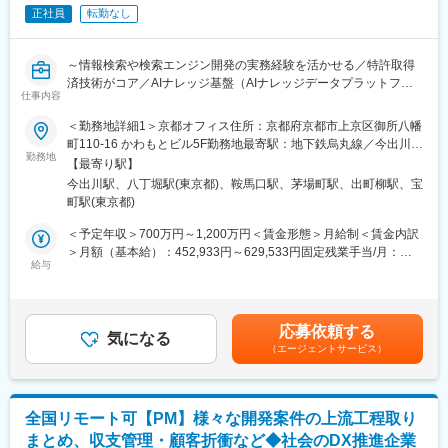
正社員
転勤なし
Helpfeelでは生成AIを活用したプロダクトの開発やAIエージェント
の開発などさまざまな形でAIの技術を利用しています。
～情報検索や検索エンジン開発の実務経験を活かせる／特許取得
このポジションではAIを活用したHelpfeelの新規ソリューション
済技術がコア／AIナレッジ基盤（AIナレッジデータプラットフォ
開発をリードいただけるエンジニアを募集しております。
仕事内容
ーム）を展開するSaaS企業～
【業務内容】
＜勤務地詳細1＞京都オフィス住所：京都府京都市上京区御所八幡
生成AIや大規模言語モデル（LLM）の進化により、AIの社会実装
・AIを活用した新規プロダクトの開発
町110-16 かわもとビル5F勤務地最寄駅：地下鉄烏丸線／今出川駅
が加速する今、見落とされがちなのが「AIが何を根拠に判断して
勤務地
・既存プロダクトへのAI機能の追加
受動喫煙対策：屋内全面禁煙＜勤務地詳細2＞東京オフィス住所：
【最寄り駅】
いるか」という視点です。
・セールスやカスタマーサクセスと連携しながら、AI機能を立案
東京都中央区八丁堀2-14-1 住友不動産八重洲通ビル4F勤務地最寄
今出川駅、八丁堀駅(東京都)、鞍馬口駅、茅場町駅、出町柳駅、宝
AIはモデルやアプリケーション単体では正しく機能せず、“何をも
および実装
駅：日比谷線／八丁堀駅受動喫煙対策：屋内全面禁煙変更の範
町駅(東京都)
とに答えを導き出すか”というナレッジ、つまり正確に整理された
・フロントエンドとバックエンド両方での開発
囲：会社の定める事業所（リモートワーク含む）
知識のデータ基盤が不可欠です。
＜予定年収＞700万円～1,200万円＜賃金形態＞月給制＜賃金内訳
【プロダクトの技術要素】
＞月額（基本給）：452,933円～629,533円固定残業手当/月：
Helpfeelは、この「AIナレッジデータ」を支えるAIナレッジ基盤
給与
・フロントエンド: React, JavaScript/TypeScript
130,400円～203,800円（固定残業時間40時間0分/月）超過した時
（AIナレッジデータプラットフォーム）を展開するSaaS企業で
・バックエンド: Node.js, JavaScript/TypeScript, Python
間外労働の残業手当は追加支給＜月給＞583,333円～833,333円
す。企業や自治体、医療機関、教育機関など企業や組織のAI活用
・インフラ: Heroku, Google Cloud Platform, MongoDB Atlas
（一律手当を含む）＜昇給有無＞有＜残業手当＞有＜給与補足＞※
を支える“情報インフラ”構築支援するプロダクトの開発・提供して
・開発支援: ESLint, Renovate
スキルに応じてご相談の上決定します。■昇給：年1回賃金はあく
応募依頼する
います。
気になる
までも目安の金額であり、選考を通じて上下する可能性がありま
（エージェントサービス）
変更の範囲：会社の定める業務
す。月給(月額)は固定手当を含めた表記です。
Helpfeelを代表するプロダクトの「Helpfeel」はiPhoneの日本語
入力システムを開発した弊社テクニカルフェロー・増井俊之が発
明した「意図予測検索」技術（特許取得済）をコアにしていま
全国リモート可【PM】様々な開発案件の上流工程取り
す。
まとめ、収支管理・顧客折衝など◆社会のDX推進企業
現在はこの技術に加え、生成AIやナレッジ活用の進化に対応する