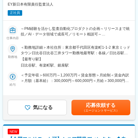
EY新日本有限責任監査法人
研究開発の最前線に立ちながら、それをいかにしてビジネス価値
◇市場・競合分析
（商用化）に変換するかという、生成AI領域で最も市場価値の高
最新のテクノロジートレンドや顧客の声を収集し、戦略へのフィ
正社員
いスキルと実績を磨くことができます。
ードバックを実施
変更の範囲：会社の定める業務
■ミッション
～PM経験を活かし監査自動化プロダクトの企画～リリースまで統
技術とビジネスの架け橋となり、SB Intuitionsの持続的成長を牽引
括／AI・データ領域で成長可／リモート相談可～
仕事内容
するプロダクトポートフォリオを構築します。
単なる開発管理ではなく、投資対効果に基づいた意思決定を行
■業務内容：
＜勤務地詳細＞本社住所：東京都千代田区有楽町1-1-2 東京ミッド
い、グループ各社とのシナジーを最大化させることで、市場競争
監査業務のAutomationツール開発において、開発進捗管理、課題
タウン日比谷日比谷三井タワー勤務地最寄駅：各線／日比谷駅受
力のあるプロダクト群を世に送り出すことがミッションです。
管理、要員管理などツールを開発・リリースするまでのプロジェ
勤務地
動喫煙対策：屋内全面禁煙
【最寄り駅】
クト管理業務をお願いします。複数のツール開発が進行中です
日比谷駅、有楽町駅、銀座駅
■魅力ポイント
が、経験・スキルに応じて担当業務を決定いたします。
本ポジションでの経験を通じて、単一プロダクトの枠を超え、ポ
・要求把握からシステムリリースまでの開発プロセスにおいてプ
＜予定年収＞600万円～1,200万円＜賃金形態＞月給制＜賃金内訳
ートフォリオ全体を俯瞰して投資対効果を最適化する「事業経営
ロジェクトを牽引
＞月額（基本給）：300,000円～600,000円＜月給＞300,000円～
者」に近い視座を獲得できます。グループ会社の巨大なアセット
・プロジェクトのスケジュール・品質・スコープの管理
給与
600,000円＜昇給有無＞有＜残業手当＞有＜給与補足＞※経験、能
を活用し、生成AI等の最先端領域と連携しながら、技術を収益性
・ツールの種類によっては、特定の承認プロセスに準拠した成果
力、前職給与等を踏まえて決定し、詳細は面談の上、同法人規定
の高い事業へと昇華させる高度な社会実装力が身につきます。将
物を求められるため、関係部署との調整も実施
により決定します。■賞与：年2回（6月、12月）■昇給：年1回
来的には、複雑なステークホルダーを統率し、大規模な技術投資
・プロダクトマネージャー、会計士およびエンジニアと綿密にコ
（10月）賃金はあくまでも目安の金額であり、選考を通じて上下
応募依頼する
を成功に導く責任者として、市場価値を高めることが可能です。
ミュニケーションをとりプロジェクトを推進
気になる
する可能性があります。月給(月額)は固定手当を含めた表記です。
（エージェントサービス）
・最適な開発プロセスを選択し、より迅速で高品質なシステムの
変更の範囲：会社の定める業務
リリースを目指す
・複数のプロジェクトを担当
NEW
■業務詳細：