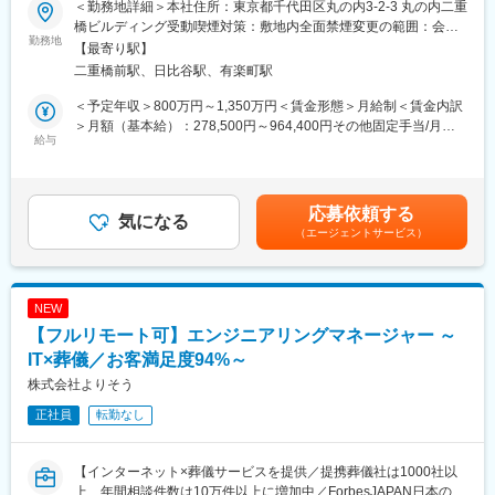
・外部ベンダーの進捗確認・納品管理補助
＜勤務地詳細＞本社住所：東京都千代田区丸の内3-2-3 丸の内二重
◆私たちについて
・要件～テストまでの成果物レビュー補助、品質指標の確認と可
橋ビルディング受動喫煙対策：敷地内全面禁煙変更の範囲：会社
デロイトトーマツ／コンサルティンググループの一員として、日
勤務地
視化
の定める事業所（リモートワーク含む）
【最寄り駅】
本を代表する大手企業のDX戦略の実現を担うテクノロジー集団で
・社内・顧客の承認プロセス運営補助
二重橋前駅、日比谷駅、有楽町駅
す。
・会議調整、議事録作成、報告資料作成、フォロー対応
単なる「システムの受託開発」ではなく、日々変化する経営環境
・変更要求（CR）の整理・管理補助
＜予定年収＞800万円～1,350万円＜賃金形態＞月給制＜賃金内訳
に適応するため、ビジネスの仕組みづくりそのものを変革しま
＞月額（基本給）：278,500円～964,400円その他固定手当/月：
す。
給与
（3）リスク／課題管理・継続改善
114,400円～280,800円＜月給＞392,900円～1,245,200円＜昇給
戦略構想から開発・運用まで「End to End」で支援できる圧倒的
・リスクや課題一覧の更新・整理、緊急課題の対応支援
有無＞有＜残業手当＞有＜給与補足＞※上記年収は、残業代（50
な実績と難易度の高い案件をお任せします。
・レトロスペクティブ（振り返り）の実施補助
時間／月）を含みます※別途、変動賞与（評価による連動）あり※
・プロジェクト管理プロセスの改善提案
変動賞与、残業代はあくまで想定であり、これを保証するもので
応募依頼する
■業務内容
気になる
・社内ナレッジ共有、ベストプラクティス整理
はありません■昇格：年1～2回（2月、8月）※管理職は年1回■賞
（エージェントサービス）
ご経験やキャリアの方向性に応じて、以下のいずれかのポジショ
・アジャイル／DevOps／クラウド／AI 等の技術理解・適用支援
与：年2回（2月、8月）賃金はあくまでも目安の金額であり、選
ンにてマッチングを行います。
考を通じて上下する可能性があります。月給(月額)は固定手当を含
（1）プロジェクトマネージャー/PM(エンタープライズ領域
（4）運用移行・クロージング
めた表記です。
（2）プロジェクトマネージャー/PM(AI、データ基盤領域)
・運用部門への引継ぎ計画補助
NEW
（3）プロダクトエンジニア（テックリード）
・運用手順書作成支援
【フルリモート可】エンジニアリングマネージャー ～
（4）AI・データ基盤領域プロダクトエンジニア（テックリード）
・運用開始後フォロー、プロジェクトクロージング支援
（5）クラウドマイグレーションエンジニア（テックリード）
IT×葬儀／お客満足度94%～
（6）システムアーキテクト（テックリード）
■配属予定プロジェクト自動車製造業向け開発プロジェクト：
株式会社よりそう
自動車製造業向け開発プロジェクト
正社員
転勤なし
■魅力
◆「Biz（ビジネス）× Tech（技術）」を体現する、最上流からの
変更の範囲：会社の定める業務
コミット◆
【インターネット×葬儀サービスを提供／提携葬儀社は1000社以
実装フェーズだけでなく、テクノロジーのプロとして顧客の課題
上、年間相談件数は10万件以上に増加中／ForbesJAPAN日本の起