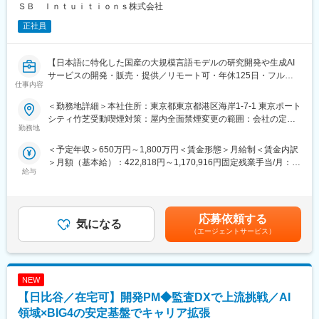
ＳＢ Ｉｎｔｕｉｔｉｏｎｓ株式会社
・大手クライアントとの折衝、要件定義、期待値コントロール
（高い専門性と顧客折衝能力が求められます）
変更の範囲：会社の定める業務
正社員
・親会社を含めたグループ各社との連携体制の構築、および社内
関連部署との円滑な調整業務
【日本語に特化した国産の大規模言語モデルの研究開発や生成AI
■ミッション
サービスの開発・販売・提供／リモート可・年休125日・フルフ
仕事内容
製造、医療・製薬、金融、広告など多様な業界において、ドメイ
レックス】
ン知識に強みを持つ大手企業との共同研究を推進し、国産生成AI
＜勤務地詳細＞本社住所：東京都東京都港区海岸1-7-1 東京ポート
のキラーユースケースを創出すること。ならびに、それらをベー
■業務内容：
シティ竹芝受動喫煙対策：屋内全面禁煙変更の範囲：会社の定め
スとしたヴァーティカル分野での事業開発および社会実装を牽引
◇プロダクトロードマップの策定・更新
勤務地
る事業所（リモートワーク含む）
していただきます。
・中長期的な事業目標に基づき、各プロダクトのフェーズに合わ
＜予定年収＞650万円～1,800万円＜賃金形態＞月給制＜賃金内訳
せたマイルストーンの設計
＞月額（基本給）：422,818円～1,170,916円固定残業手当/月：
■魅力ポイント
給与
118,849円～329,084円（固定残業時間35時間0分/月）超過した時
【日本随一の挑戦的環境】
◇投資対効果（ROI）評価と優先順位の最適化
間外労働の残業手当は追加支給＜月給＞541,667円～1,500,000円
フルスクラッチで自社開発した生成AIモデルを、日本国内の業務
・限られたリソースをどのプロダクトに投下すべきか、データと
（一律手当を含む）＜昇給有無＞有＜残業手当＞有＜給与補足＞※
で安心・安全に使っていただくためにプロダクト化し、日本企業
市場動向に基づく意思決定支援
上限金額はその限りではございません※月給・想定理論年収：基本
のお客様へ展開していくビジネス計画をゼロから立てるという、
応募依頼する
気になる
給＋固定時間外手当(35時間相当)※時間外手当は一般職のみとな
日本では他に類を見ない希少な経験が積めるポジションです。
◇グループ各社との戦略的連携
（エージェントサービス）
り、かつ、固定時間外手当(35時間)を超えて勤務した場合は実績
・次世代技術やグループアセットをプロダクトへ組み込むための
に応じて支給いたします※別途インセンティブが支給されることが
【トップティア企業とのダイナミックな協業】
交渉・ブリッジ業務
あります賃金はあくまでも目安の金額であり、選考を通じて上下
各業界を代表する大手企業と直接タッグを組み、社会にインパク
する可能性があります。月給(月額)は固定手当を含めた表記です。
トを与える生成AIの新たなユースケースを自らの手で創り出すこ
NEW
◇プロダクトリリース判定・ゲート管理
とができます。
・品質、コスト、デリバリーの観点からリリース可否を厳格に判
【日比谷／在宅可】開発PM◆監査DXで上流挑戦／AI
定し、経営層や関係各所との最終調整
領域×BIG4の安定基盤でキャリア拡張
【最先端技術とビジネスの橋渡し】