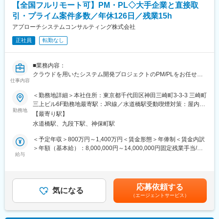
・食品飲料業界 マーケティングDX
【全国フルリモート可】PM・PL◇大手企業と直接取
・エンターテイメント業界 球場DX
引・プライム案件多数／年休126日／残業15h
■業務詳細：
1）WebアプリケーションエンジニアとしてのHelpfeelの開発
アプローチシステムコンサルティング株式会社
変更の範囲：会社の定める業務
平常時に、半分程度のリソースを他のエンジニアと同様に
正社員
転勤なし
Helpfeelの開発に従事いただきます。自ら開発する事を通して
Helpfeelのシステム構成の土地勘を獲得していただくのが目的で
す。
■業務内容：
2）スケーラビリティエンジニアとしての開発／提案
クラウドを用いたシステム開発プロジェクトのPM/PLをお任せし
残り半分程度のリソースでスケーラビリティを維持する業務に従
仕事内容
ます。
事していただきます。急にアクセス数が3倍になった場合でも、サ
【具体的な業務】
＜勤務地詳細＞本社住所：東京都千代田区神田三崎町3-3-3 三崎町
ーバーの台数を3倍にすれば対処できる状態を維持できるのが目安
・数十人月から数百人月の各種開発プロジェクト
三上ビル6F勤務地最寄駅：JR線／水道橋駅受動喫煙対策：屋内全
です。全ての性能改善業務を1人で完遂する必要はありません。ま
・開発プロジェクトマネージャー/プロジェクトリーダー
勤務地
面禁煙変更の範囲：本文参照
ずはメトリクスやアラートから将来的な危機を察知・リストアッ
【最寄り駅】
・顧客のプロジェクトマネージャー/プロジェクトリーダーの補佐
プし、開発チーム内で共有する、第一声を上げる役割を期待しま
水道橋駅、九段下駅、神保町駅
代行
す。危機を共有した後は、その機能を実装したエンジニアと協力
・大規模プロジェクトのPMOリーダー/PMOメンバー
＜予定年収＞800万円～1,400万円＜賃金形態＞年俸制＜賃金内訳
してシステムを改良いただきます。（当社には自分の開発した機
＞年額（基本給）：8,000,000円～14,000,000円固定残業手当/
能についての責任感が強いエンジニアが多く在籍しているため、
【主要開発環境】
給与
月：86,300円～153,300円（固定残業時間30時間0分/月）超過し
協力を得ながら推進することができると考えています。）
◎開発言語…Java、Ruby、JavaScript、SQL
た時間外労働の残業手当は追加支給＜月額＞619,633円～
3）その他
◎フレームワーク…Spring、Node.js、React、Vue.js、Next.js
1,086,633円（15分割）（一律手当を含む）＜昇給有無＞有＜残
・CI&CD環境の維持・改善
◎クラウドプラットフォーム…AWS、Microsoft Azure
業手当＞有＜給与補足＞※実績次第でITコンサルへ昇格し、年収
・適切な範囲のテスト網羅
応募依頼する
◎データベース…PostgreSQL、Oracle
気になる
1400万以上を目指すことも可能です。■昇給：年1回※能力に応じ
・実行時エラーなどのアラート割れ窓の改善
（エージェントサービス）
【変更の範囲：会社の定める業務】
て■賞与：年2回（6月・12月支給：1.7か月×2回）+業績賞与（9月
・サーバーやライブラリのバージョン更改
支給：30～150万円）賃金はあくまでも目安の金額であり、選考
■働き方について：
を通じて上下する可能性があります。月給(月額)は固定手当を含め