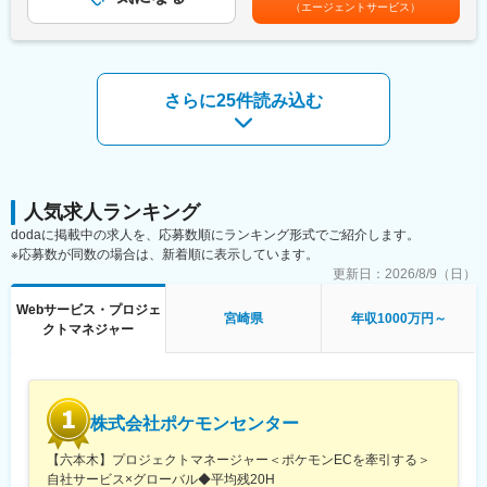
（エージェントサービス）
・QCDSをコントロールし、安定したプロジェクト運営を実現
な視点と新しい知識を吸収し、自身の視野を広げることができま
固定手当を含めた表記です。
・要件定義・基本設計における全体最適（業務・IT・組織・運
す。
用）のリード
・顧客の意思決定を前に進めるためのステークホルダー設計／合
変更の範囲：会社の定める業務
意形成
さらに25件読み込む
・品質可視化（レビュー設計、品質指標、進捗・課題の定量化）
と改善の定着
・必要に応じて、プロジェクトにおける難局の立て直し（リカバ
リー計画、信頼再構築）
■具体的なミッション
人気求人ランキング
・「経営課題」→「要件」→「実装可能な計画」への変換を主導
dodaに掲載中の求人を、応募数順にランキング形式でご紹介します。
・要件定義の品質を担保し、後工程の手戻りを抑制（品質の見え
※応募数が同数の場合は、新着順に表示しています。
る化を標準化）
更新日：
2026/8/9（日）
・開発チーム（国内外）を束ね、納期と品質の両立を実現
・"型（テンプレート・標準プロセス）"をプロジェクトで使える形
Webサービス・プロジェ
宮崎県
年収1000万円～
に磨き込む
クトマネジャー
■プロジェクト事例
・航空会社会員アプリ
約150万ユーザーが使用するアプリ。モジュラーモノリスを採用
株式会社ポケモンセンター
し、機能間を疎結合に保ちメンテナンス性を高めた開発。
・人材システム
【六本木】プロジェクトマネージャー＜ポケモンECを牽引する＞
総レコード数62億。60億のデータを持つ機能はマイクロサービス
自社サービス×グローバル◆平均残20H
化し、大量データを保持する機能が落ちてもサービス継続できる