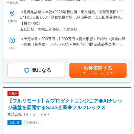
ヒアリングや抽出段階から深くコミットできます。
仕事内容
業家ランキング社会貢献賞受賞】
◆デロイトグループの総合力を活かした「End to End」の経験◆
グループの他部門（戦略・業界特化コンサルタントなど）と密に
＜勤務地詳細＞本社※2026最新住所：東京都品川区西五反田2-11-
■よりそうお葬式とは
連携するため、多様な業界・業種の最上流戦略から実装までを一
17 HI五反田ビル4F勤務地最寄駅：JR山手線／五反田駅受動喫煙
当社が手掛ける現代のニーズに合致したお葬式プランをインター
勤務地
気通貫で経験可能。
対策：敷地内全面禁煙変更の範囲：会社の定める事業所（リモー
【最寄り駅】
ネットを介して販売しています。マーケティングから成約までを
ビジネス視点を持った市場価値の高いエンジニアへと成長できま
トワーク含む）
五反田駅、大崎広小路駅、不動前駅
よりそうが担い、パートナー葬儀社様に実際の施行をお願いして
す。
います。
＜予定年収＞800万円～1,000万円＜賃金形態＞月給制＜賃金内訳
■キャリアについて
＞月額（基本給）：646,790円～808,725円固定残業手当/月：
■ミッション
給与
D.Nodeでは、メンバーの志向性や強みに応じてキャリアを描くこ
20,210円～25,275円（固定残業時間20時間0分/月）超過した時間
ライフエンディングプラットフォーム「よりそう」のプロダクト
とが可能です。
外労働の残業手当は追加支給＜月給＞667,000円～834,000円（一
開発を支えるエンジニアリングマネージャーを募集します。 テク
（1）スペシャリスト
律手当を含む）＜昇給有無＞有＜残業手当＞有＜給与補足＞※スキ
ノロジーでライフエンディング業界における社会課題を解決する
特定の技術領域（クラウド、生成AI、アーキテクチャなど）で高
ル・ご経験に応じて決定します賃金はあくまでも目安の金額であ
応募依頼する
「よりそう」のプロダクトの企画開発をするチームを取りまとめ
気になる
い専門性を発揮し、プロダクト開発（PD）や社内のコア技術を牽
り、選考を通じて上下する可能性があります。月給(月額)は固定手
（エージェントサービス）
る、非常に重要なポジションです。
引します。
当を含めた表記です。
よりそうは今後も多数の新機能の開発を予定しており、さらに大
（2）デリバリ/プレイングマネージャー
きなチームとなる予定です。
・大規模プロジェクトにおいて、マネジメントに専任しチームを
デリバリーします。
NEW
より大きな成果を出し続けるためにエンジニアリングマネージャ
・中～大規模プロジェクトにおいて、開発とマネジメントをバラ
【フルリモート】AIプロダクトエンジニア◆AIナレッ
ーの方を求めています。チームづくりとメンバーの成長にコミッ
ンスよく兼任しながら、柔軟性の高いチームをデリバリーしま
トし、メンバーがワクワクしながら働くことを実現し「よりそ
ジ基盤を展開するSaaS企業◆フルフレックス
す。
う」として最大の成果を出すのがミッションです。
株式会社Ｈｅｌｐｆｅｅｌ
変更の範囲：会社の定める業務
正社員
転勤なし
■お任せするお仕事
・開発チームのチーム編成や制度の整備
・各チームメンバーのマネジメント