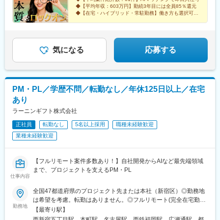
名、開発12名、デザイナー1名で構成。
1-1
4回昇給の実績あり◆賞与あり（年1回）※支給額200万円以上の実
◆【平均年収：603万円】勤続3年目には全員85％還元
績あり！
◆【在宅・ハイブリッド・常駐勤務】働き方も選択可
■業務の魅力
能"
・上流から下流まで一貫してプロジェクトをリードできる環境
・経営層やトップエンジニアと直接議論しながら事業を推進
・大手グループの基盤×スタートアップのスピード感
気になる
応募する
・最先端AI活用プロダクトの開発に深く携われる
変更の範囲：会社の定める業務
PM・PL／学歴不問／転勤なし／年休125日以上／在宅
あり
ラーニンギフト株式会社
正社員
転勤なし
5名以上採用
職種未経験歓迎
業種未経験歓迎
【フルリモート案件多数あり！】自社開発からAIなど最先端領域
まで、プロジェクトを支えるPM・PL
仕事内容
全国47都道府県のプロジェクト先または本社（新宿区）◎勤務地
は希望を考慮。転勤はありません。◎フルリモート(完全在宅勤
勤務地
務）多数あります。◎転職時にお引越しをご検討の際には引越し
【最寄り駅】
費用または住宅手当（規定有）が支給されます。＜主要プロジェ
西新宿五丁目駅、本町駅、名古屋駅、西鉄福岡駅、広瀬通駅、都