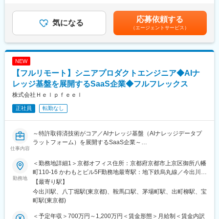
・Jira / Confluenceなどをフル活用したプロジェクト管理
な実績と難易度の高い案件をお任せします。
（50時間／月）を含みます※別途、変動賞与（評価による連動）
・ハイクオリティなドキュメンテーションの作成、およびチーム
あり※変動賞与、残業代はあくまで想定であり、これを保証するも
応募依頼する
メンバーの円滑な牽引・サポート
■業務内容
気になる
のではありません■昇格：年1～2回（2月、8月）※管理職は年1回■
（エージェントサービス）
（5）スコープやチーム体制の「大胆な意思決定」：
AI／生成AIやデータ基盤といった変化のスピードが極めて早い技
賞与：年2回（2月、8月）賃金はあくまでも目安の金額であり、
・状況の変化に応じてプロダクトオーナー（PO）と対等に議論・
術領域において、不確実性の高い最先端プロジェクトをクライア
選考を通じて上下する可能性があります。月給(月額)は固定手当を
相談を実施
ントと共に強力に推進していただきます。
含めた表記です。
・リリーススケジュールの見直し、開発範囲（スコープ）の変
技術的な前提や制約（API利用、モデル特性、コスト・セキュリテ
NEW
更、チーム体制の刷新などを臆せず柔軟に決断・実行
ィ観点など）をしっかりと理解した上で、チームビルディングか
【フルリモート】シニアプロダクトエンジニア◆AIナ
ら顧客折衝、戦略策定まで、プロジェクトの全責任を担う非常に
変更の範囲：会社の定める業務
裁量の大きいポジションです。
レッジ基盤を展開するSaaS企業◆フルフレックス
株式会社Ｈｅｌｐｆｅｅｌ
■業務詳細
正社員
転勤なし
（1）プロジェクト全体のマネジメント：
プロジェクト推進における「チームビルディング」「タスク・課
題管理」「スケジュール管理」「品質管理」の徹底
～特許取得済技術がコア／AIナレッジ基盤（AIナレッジデータプ
（2）最上流の顧客折衝・戦略策定：
ラットフォーム）を展開するSaaS企業～
クライアントとの要件調整、期待値調整、課題整理、および「そ
仕事内容
もそも何をどう作るか」という戦略策定のリード
生成AIや大規模言語モデル（LLM）の進化により、AIの社会実装
（3）技術とプロジェクトの両面でのチームリード
＜勤務地詳細1＞京都オフィス住所：京都府京都市上京区御所八幡
が加速する今、見落とされがちなのが「AIが何を根拠に判断して
開発チームのメンバーと円滑なコミュニケーションを取り、プロ
町110-16 かわもとビル5F勤務地最寄駅：地下鉄烏丸線／今出川駅
いるか」という視点です。AIはモデルやアプリケーション単体で
勤務地
ジェクトのゴールに向けてチームを牽引・サポート
受動喫煙対策：屋内全面禁煙＜勤務地詳細2＞東京オフィス住所：
【最寄り駅】
は正しく機能せず、“何をもとに答えを導き出すか”というナレッ
（4）複数・大規模案件のハンドリング：
東京都中央区八丁堀2-14-1 住友不動産八重洲通ビル4F勤務地最寄
今出川駅、八丁堀駅(東京都)、鞍馬口駅、茅場町駅、出町柳駅、宝
ジ、つまり正確に整理された知識のデータ基盤が不可欠です。
ご経験や志向性に応じ、様々な規模の案件や、複数案件を跨いだ
駅：日比谷線／八丁堀駅受動喫煙対策：屋内全面禁煙変更の範
町駅(東京都)
全体統括（マルチプロジェクトマネジメント）の実施
囲：会社の定める事業所（リモートワーク含む）
Helpfeelは、この「AIナレッジデータ」を支えるAIナレッジ基盤
＜予定年収＞700万円～1,200万円＜賃金形態＞月給制＜賃金内訳