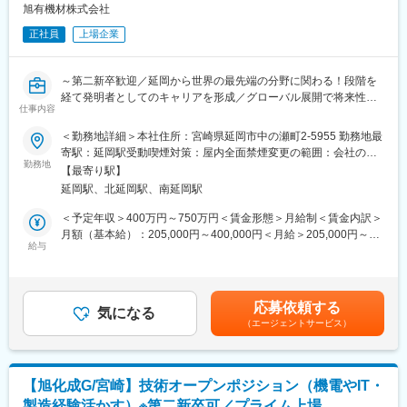
えることができるはずです。
旭有機材株式会社
■研修制度：
正社員
上場企業
・社内規則や仕事の進め方など、基礎から学べる入社時研修から
スタートし、あなたが希望する分野へ進むために豊富なスキル研
～第二新卒歓迎／延岡から世界の最先端の分野に関わる！段階を
修で継続的にスキルアップをサポートしていきます。
経て発明者としてのキャリアを形成／グローバル展開で将来性も
・カウンセリングサービスやキャリアサポート、資格取得支援も
仕事内容
期待◎～
充実しているため、年齢と経験に応じて確かなキャリアを積み重
ねていくことが可能です。
＜勤務地詳細＞本社住所：宮崎県延岡市中の瀬町2-5955 勤務地最
■職務概要
寄駅：延岡駅受動喫煙対策：屋内全面禁煙変更の範囲：会社の定
・『工業用樹脂バルブ』を世界で初めて開発した当社にて、半導
■電気エンジニアの社員の声：
勤務地
める事業所（リモートワーク含む）
【最寄り駅】
体工場向けの製品開発をお任せします。
前職は不規則な勤務だったが、現在は残業や夜勤がなく働きやす
延岡駅、北延岡駅、南延岡駅
・最先端の半導体製造を支える“薬液・超純水の流れをつくる”仕事
い環境で部品データ作成に従事。上司にも相談しやすく安心して
です。延岡にいながら、世界の半導体工場で使われる製品開発に
成長できます。より深く車づくりに関わりたいと考えており、進
＜予定年収＞400万円～750万円＜賃金形態＞月給制＜賃金内訳＞
携われます。
路に迷う人にも一歩踏み出すきっかけとして勧めたいです。
月額（基本給）：205,000円～400,000円＜月給＞205,000円～
給与
400,000円＜昇給有無＞有＜残業手当＞有＜給与補足＞■昇給：年
■仕事詳細
■身につくスキル：
1回（5月）■賞与：年2回（6月、12月）※昨年度実績年間で6か月
・開発は 2～3名の小規模チームで実施し、企画から量産立上げま
長期案件に携わる中で着実なスキルアップが叶います。最先端技
分程度賃金はあくまでも目安の金額であり、選考を通じて上下す
で主体的に関わります。
術の研究もあるなど、専門性を活かし研究スタッフとしてレベル
る可能性があります。月給(月額)は固定手当を含めた表記です。
応募依頼する
＜主なプロセス＞
アップすることができます。
気になる
（エージェントサービス）
製品企画・仕様検討→コンセプト設計→3D CAD 詳細設計→デザ
インレビュー →性能／信頼性評価→製造部門への移管
■常駐先の決め方：
＜役割とチャレンジ＞
上流～下流まで多くの案件を常時保有しており、その方の目指し
適性に応じて設計・解析・評価を担当しつつ、工程を横断した挑
ているスキル習得と現在のレベルに応じて常駐先を決めることが
【旭化成G/宮崎】技術オープンポジション（機電やIT・
戦も可能。（例：設計→評価、評価→量産立上げ など）
できます。
製造経験活かす）※第二新卒可／プライム上場