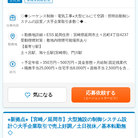
正社員
業種未経験歓迎
◇◆シーケンス制御・電気工事※大型ビルにて空調・照明自動制シ
ステムの設置／大手企業取引多数◇◆
仕事内容
ビル・商業施設のBAS（ビルオートメーションシステム）設計・
＜勤務地詳細＞ESS 延岡住所：宮崎県延岡市土々呂町4丁目4237
構築業務
受動喫煙対策：敷地内喫煙可能場所あり
オフィスビルや商業施設を中心に、中央監視システムや空調自動
勤務地
【最寄り駅】
制御システム（BA／BAS）の設計・プログラミング・現場導入を
土々呂駅、旭ケ丘駅(宮崎県)、門川駅
行っています。
＜予定年収＞350万円～500万円＜賃金形態＞月給制 固定残業代
▼主な業務内容
＋職務手当25,000円＋住宅手当8,000円＋資格手当 2,500円を含
・自動制御盤の設計（I/O設計、機器選定）
給与
む/月＜賃金内訳＞月額（基本給）：190,000円～252,000円その
・DDCやPLCのプログラム設計（制御ロジック作成、時系列制
他固定手当/月：35,500円固定残業手当/月：15,000円（固定残業
御、PID制御等）
時間9時間0分/月）超過した時間外労働の残業手当は追加支給＜月
・中央監視用HMIの画面設計、グラフィック作成
給＞240,500円～302,500円（一律手当を含む）＜昇給有無＞有＜
応募依頼する
・現場での動作確認、試運転調整、報告書作成
気になる
残業手当＞有＜給与補足＞■賞与実績：年2回、業績により決算賞
（エージェントサービス）
与支給賃金はあくまでも目安の金額であり、選考を通じて上下す
■使用する機器・ソフト例：
る可能性があります。月給(月額)は固定手当を含めた表記です。
・BACnet、Modbus等の通信プロトコル
・SCADAソフト（例：BApanelなど）
※新拠点※【宮崎／延岡市】大型施設の制御システム設
・各種センサ、アクチュエータ、VAV、FCUなどの空調機器
計◇大手企業取引で売上好調／土日祝休／基本転勤無
未経験の方も、制御設計の基礎から丁寧に教育します。
◇
将来的には一人で制御システムを構築できる技術者を目指してい