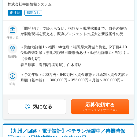
ご希望を最大限加味してキャリアUPや給与UPのサポートをいた
紹介や、技術取得に関するアドバイスを受けることも可能です。
株式会社宇部情報システム
します。
正社員
転勤なし
■卒業制度：
【充実したフォロー体制 ※当社の強みはココ！】
働いているエンジニアのキャリアを第一に考え、当社では取引先
◇受入教育や定期面談を行う「クライアントリーダー」、経験20
企業様への転職「卒業」を想定しております。当社にてスキルを
「開発だけ」で終わらない。構想から現場稼働まで、自分の技術
年以上を有している技術面のスペシャリスト「シニアエキスパー
磨き、配属先企業に転職され、ご活躍されている方の事例が多数
が製造現場を変える。既存プロジェクトの拡大と新規案件の受注
ト」、クライアントとやり取りをしている「営業担当」がエンジ
ございます。
仕事内容
増加に伴い、制御設計エンジニアの増員募集を行っています。
ニアに対して月1回の面談を行うような体制になっています。
基本的にはリモート勤務可ですが、結合テストや装置立ち上げの
◇配属された後、ご不安なことや技術面での相談、今後のキャリ
変更の範囲：会社の定める業務
＜勤務地詳細1＞福岡Lab住所：福岡県大野城市御笠川2丁目4-10
際は福岡Lab（福岡県大野城市）に1～2週間の出勤をお願いする
アに関して柔軟に話ができる環境を整えています。
受動喫煙対策：敷地内喫煙可能場所あり＜勤務地詳細2＞自宅【フ
こともございます。
勤務地
ルリモート】住所：福岡県近郊 受動喫煙対策：屋内全面禁煙変更
【最寄り駅】
◎自宅中心にリモートワークを取り入れながら最先端の設計に携
【会社、仕事の魅力】
の範囲：会社の定める事業所
春日原駅、春日駅(福岡県)、白木原駅
わりたい
◇同社のワークスタイルは、あなたのキャリア形成をともに考
◎自分が設計した機械が実際に動く瞬間を見届けたい
え、自分にあった分野・勤務地で働けるというワークスタイルで
＜予定年収＞500万円～640万円＜賃金形態＞月給制＜賃金内訳＞
「装置を確実に動かす」ための設計・開発・評価・導入まで担当
す。
月額（基本給）：300,000円～353,000円＜月給＞300,000円～
できるため、エンジニアとしての醍醐味を存分に感じられます。
◇実務に必要なスキルを身に付けることができる教育研修制度が
給与
353,000円＜昇給有無＞有＜残業手当＞有＜給与補足＞■賞与：年
あり、様々な技術を身につけることができます。
2回（7、12月）等級別賞与基準額（基本給1か月分相当）×4.5ヵ
当社が手掛けるのは、お客様の製造現場に合わせて一品一様で開
◇現在のスキルを伸ばしたい方・新しいスキルを身につけたい
月■昇給：年1回（7月）※上記月額給与は固定部分。住宅手当、残
発する検査装置や搬送装置。自動化・省人化ニーズが高まる中、
方、エンジニアから管理職を目指す方、様々な方が活躍できるフ
業手当は含みません※その他手当：子ども手当、早出残業手当、休
応募依頼する
より高品質かつスピーディーな開発体制を構築するため、制御設
ィールドを用意しています。
気になる
日勤務手当、公的資格取得一時金賃金はあくまでも目安の金額で
（エージェントサービス）
計の経験をお持ちの方をお迎えしたいと考えています。
あり、選考を通じて上下する可能性があります。月給(月額)は固定
変更の範囲：会社の定める業務
手当を含めた表記です。
■仕事内容
検査装置や搬送装置の制御設計エンジニアとして、構想から立上
【九州／回路・電子設計】ベテラン活躍中／待機時保
げまで一貫して携わっていただきます。