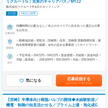
リクルートG｜充実のキャリアパス／MYZ2
を共有し製作加工を依頼します。※外部の協力会社に依頼する場合
もあります。
株式会社リクルートR＆Dスタッフィング
■当社の魅力：
正社員
5名以上採用
・1985年に宮崎県都城市に創立して以来一貫して、ものづくりに
関わってきました。当初より築き上げてきた精密部品の加工技術
をものづくりの根幹と位置づけ、長年の経験と研究開発により蓄
待機時間の心配もなし／本人のキャリアに向き合った適正な仕事
積されたノウハウ・技術を融合したメカトロニクス製品により貢
をお任せ
献させて頂いております。開発部門では、産業用省力化機械、エ
仕事内容
◎豊富な案件があるからこそ多様なキャリアを選択可能
レクトロニクス（半導体、液晶、電子部品等）自動車分野等を中
◎定期的なカウンセリングでキャリアをサポート
＜勤務地詳細＞常駐先（宮崎県）住所：宮崎県 受動喫煙対策：屋
心とした製造設備・検査設備等の開発設計製作の事業展開を図
内全面禁煙変更の範囲：会社の定める事業所（リモートワーク含
り、製造部門では、精密部品加工、3次元加工、門型5面加工機を
■業務内容：
勤務地
む）
主力として各分野の機械部品、金型部品及び治具等の製作を行っ
電気エンジニアとして、設計開発などの業務を担当していただき
てまいりました。こうしたお客様のご支援を頂きながら、社員の
＜予定年収＞350万円～500万円＜賃金形態＞月給制＜賃金内訳＞
ます。
日々研鑽の結果、確立された技術をこれからも社会に役立てて行
月額（基本給）：209,000円～300,000円＜月給＞209,000円～
※入社後はあなたの希望や興味を最大限考慮し、最適なプロジェク
きたいと思います。
給与
300,000円＜昇給有無＞有＜残業手当＞有＜給与補足＞※年収はこ
トをご紹介します。
・創業以来、多くの優秀な人材に出会い、育ててきました。県内
れまでの経験を考慮し決定します。■昇給：年1回（勤務評価を実
では珍しい、受注生産一貫管理システムで、様々な分野の勉強が
施）■賞与：年2回賃金はあくまでも目安の金額であり、選考を通
■プロジェクト・案件事例：
できることも魅力です。福利厚生も充実しており、社員同士の交
じて上下する可能性があります。月給(月額)は固定手当を含めた表
・カーナビゲーション車載機回路設計
応募依頼する
流も大切にしております。「人材力は企業の力」1人ひとりが、力
気になる
記です。
・ECU車載器の回路設計
（エージェントサービス）
を発揮できる会社づくりをこれからもすすめてまいります。
・デジタルカメラの回路設計
・スマートフォン、携帯電話のR／F、画像、音声処理回路設計
変更の範囲：会社の定める業務
・MRIの回路設計
【宮崎】半導体向け樹脂バルブの開発◆未経験歓迎／
・システムLSIの回路設計
※常時600件のプロジェクトがあるため、あなたの希望や興味を叶
機電・制御の知見活かせる／プライム上場・旭化成G