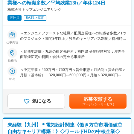
設計スペシャリスト、評価・解析エンジニア、プロジェクトリー
業様への転職多数／平均残業13h／年休124日
・半導体装置向け樹脂バルブの生産技術（機械、電気、ソフト）
ダー、グローバルエンジニアなど、多様なキャリア形成が可能で
・生産管理におけるDX（社内SE）
株式会社トップエンジニアリング
す。
※専門性を深めたい方にも、幅広く経験したい方にも適した環境で
正社員
5名以上採用
■会社の魅力＜グローバルニッチトップ＞
す。
当社は、戦時下の1945年宮崎延岡にて、不足する金属の代わりに
木材と樹脂で航空機部品を製造する使命をもって誕生しました。
変更の範囲：会社の定める業務
～エンジニアファーストな社風／配属企業様への転職者多数／1つ
「錆びない、薬液に侵されない、軽い」といった特徴を持った
のプロジェクト期間3年以上／独自のキャリアパス制度／待機時保
『樹脂バルブ』は、例えば発展途上国での海水を淡水に変える設
仕事内容
証100％／キャリアアップ支援・研修制度◎～
備で使われ、インフラとしての役割も果たしています。
＜勤務地詳細＞九州の顧客先住所：福岡県 受動喫煙対策：屋内全
パイオニアである当社は、金属バルブが主流の業界スタンダード
＼オススメポイント！／
面禁煙変更の範囲：会社の定める事業所
を覆すクオリティで、他の海外メーカーを圧倒しシェアを伸ばし
★研修制度充実★
勤務地
ています。創業80年の老舗企業でありながら、23年度も過去最高
一人一人に合わせて独自の教育システム「カスタマイズ研修」を
の売上と利益を更新、今後も積極的な成長投資により半導体・海
＜予定年収＞450万円～750万円＜賃金形態＞月給制＜賃金内訳＞
導入。研修トレーナーの方とご本人で相談しながら今後のキャリ
外事業を伸ばしていきます。
月額（基本給）：320,000円～600,000円＜月給＞320,000円～
アを踏まえ設定していきます！
宮崎からグローバルへ、「好奇心と挑戦マインド」にあふれる皆
給与
600,000円＜昇給有無＞有＜残業手当＞有＜給与補足＞※現職をベ
★働きやすさ★
さんが成長・活躍を実感できる場があります。
ースに希望年収を考慮の上、決定いたします。■昇給：年1回■賞
定着率90%以上／待機期間の給与100％保障／年間休日124日／平
与：年2回（6月・12月）※過去実績年間2～3ヶ月分賃金はあくま
均残業時間13時間程度／社宅制度充実
■働きやすさ
でも目安の金額であり、選考を通じて上下する可能性がありま
★キャリアパス★
応募依頼する
昔ながらのメーカーの雰囲気はなく、ラフでアットホームな雰囲
気になる
す。月給(月額)は固定手当を含めた表記です。
トップエンジニアリングから大手メーカーへの転籍実績多数！！
（エージェントサービス）
気です。離職率が低く平均年齢43歳、勤続年数が平均勤続20年以
転籍を後押ししてくれる社風です！
上と長く、腰を据えて働ける落ち着いた雰囲気のある環境となり
★大手企業との取引実績多数★
ます。UIターンの方には引っ越しの補助もあり、借上げ社宅制度
大手自動車・航空機・人工衛星・半導体・産業機械など、広範な
や持家取得支援制度など福利厚生も充実しております。
未経験【九州】＊電気設計関連《働き方◎市場価値◎
分野での機械設計に携わるエンジニアの派遣事業を展開しており
ます。
自由なキャリア構築！》◇ワールドHDの中核企業◇
変更の範囲：会社の定める業務