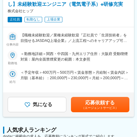
（3） 最先端技術に触れられる
し】未経験歓迎エンジニア（電気電子系）※研修充実
大手メーカーの開発パートナーとして技術アウトソーシングを行
検査装置や自動化設備の分野では、画像処理技術や各種センシン
っている当社において、電気・電子設計エンジニアとして、設計
株式会社ヒップ
グ技術など最新技術との連携機会も豊富。制御設計者として市場
（アナログ回路、デジタル回路、マイコン回路、無線回路、電源
価値の高いスキルを身につけることができます。
正社員
転勤なし
上場企業
回路、LSI、レイアウト、生産設備等）、解析（構造、強度等）、
評価等をお任せします。
変更の範囲：会社の定める業務
【職種未経験歓迎／業種未経験歓迎『正社員で「生涯技術者」を
■案件詳細：
目指せるJASDAQ上場企業』／上流工程へのキャリアアップ可／
弊社が携わる回路設計案件は、アナログからデジタル、プリント
仕事内容
安心のフォロー体制／研修制度充実】
基板設計、さらには高周波・精密電子回路の開発まで非常に多岐
＜勤務地詳細＞関西・中四国・九州エリア住所：大阪府 受動喫煙
にわたり専門性が要求されます。
■担当業務：
対策：屋内全面禁煙変更の範囲：本文参照
長期的な顧客関係により、要件定義から設計、シミュレーショ
エンジニアとしてキャリアを積んでいくポジションです。
勤務地
ン、評価に至るまで一貫した業務経験を積めるフィールドを提
ご自身の適性や研修で学んだことに合わせて配属先を決定してい
供。高い技術力と信頼を必要とするプロジェクトを経験しキャリ
＜予定年収＞400万円～500万円＜賃金形態＞月給制＜賃金内訳＞
きます。
アを深化させることが可能です。
月額（基本給）：200,000円～230,000円＜月給＞200,000円～
＜具体的には＞
給与
230,000円＜昇給有無＞有＜残業手当＞有＜給与補足＞■就業時間
自動車、家電製品、通信機器、航空宇宙機器等の設計開発及び、
■実際に働かれている方の声：
7時間制：1日7時間以上働いた分が残業代として支給されます。
解析業務などを担当していただきます。
自分の理想のキャリアに並走してくれる体制が整っている点が、
残業時間分は割増料金となりますので、技術者の収入アップに繋
【変更の範囲：会社の定める業務】
最大の魅力です。気軽に相談ができる環境が整っており、自身の
がります。所定外労働手当は全額支給です。■昇給年1回、賞与年
応募依頼する
理想から逆算した派遣先の紹介や、技術取得に関するアドバイス
気になる
2回【年収例】年収450万円／28歳(経験5年)、年収595万円／38歳
◆こんな悩みはないですか？当社でスキルアップできます！◆
（エージェントサービス）
を受けることも可能です。
(経験15年)賃金はあくまでも目安の金額であり、選考を通じて上
◇コロナ禍で不安定さを痛感し、会社に依存する形ではなく手に
資格手当制度や公的資格取得援助なども整っており、着実にステ
下する可能性があります。月給(月額)は固定手当を含めた表記で
職をつけたい。
ップアップできるのも魅力のひとつです。
す。
◇昔からモノづくりに興味があったが、未経験なのでチャレンジ
できていない。
人気求人ランキング
■案件配属後：短くても3年以上同じプロジェクトに関わることが
◇今の会社に明確な評価基準がなく、自身のキャリアやスキルア
dodaに掲載中の求人を、応募数順にランキング形式でご紹介します。