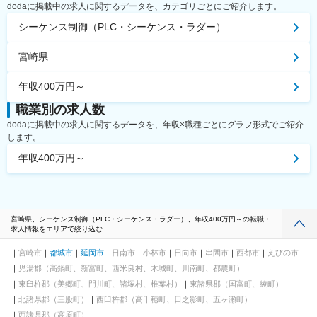
dodaに掲載中の求人に関するデータを、カテゴリごとにご紹介します。
シーケンス制御（PLC・シーケンス・ラダー）
宮崎県
年収400万円～
職業別の求人数
dodaに掲載中の求人に関するデータを、年収×職種ごとにグラフ形式でご紹介
します。
年収400万円～
宮崎県、シーケンス制御（PLC・シーケンス・ラダー）、年収400万円～の転職・
求人情報をエリアで絞り込む
宮崎市
都城市
延岡市
日南市
小林市
日向市
串間市
西都市
えびの市
児湯郡（高鍋町、新富町、西米良村、木城町、川南町、都農町）
東臼杵郡（美郷町、門川町、諸塚村、椎葉村）
東諸県郡（国富町、綾町）
北諸県郡（三股町）
西臼杵郡（高千穂町、日之影町、五ヶ瀬町）
西諸県郡（高原町）