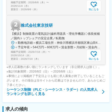
掲載予定期間：
・社内掲示板：特定派遣の企業ですと、派遣元の企業への帰属意
2026/8/6（木）
〜
2026/11/4（水）
識がなくなりがちですが、社内掲示板にて異なる派遣先の社員と
気になる
更新日：
2026/8/6（木）
技術的な質問からおすすめのお店まで情報交換することができま
す。
株式会社東京技研
変更の範囲：本文参照
【横浜】制御装置の電気設計(歯科用器具・理化学機器)◇係長候補
／国内トップシェアの安定企業／転勤無
＜勤務地詳細＞横浜工場住所：神奈川県横浜市都筑区東山田4-42-37 受動喫煙対策：屋内全面禁煙変更の範囲：会社の定める事業所
＜予定年収＞544万円～608万円＜賃金形態＞月給制＜賃金内訳＞月額（基本給）：263,500円～272,700円その他固定手当/月：40,000円＜月給＞303,500円～312,700円＜昇給有無＞有＜残業手当＞有＜給与補足＞※ご本人の経験をもとに給与を決定します。・昇給：あり（年1回）・賞与：あり（年2回）※その他固定手当：役職手当：40000円賃金はあくまでも目安の金額であり、選考を通じて上下する可能性があります。月給(月額)は固定手当を含めた表記です。
掲載予定期間：
2026/7/16（木）
〜
2026/10/14（水）
気になる
更新日：
2026/7/16（木）
※求人応募数の多い順にランキングしています（非公開求人は除く）。
※集計対象期間：2026/8/2（日）～2026/8/8（土）
※事情により掲載終了予定日よりも前に求人募集が終了していることもご
ざいます。その場合は当サイトから応募はできませんので、あらかじめご
了承ください。
シーケンス制御（PLC・シーケンス・ラダー）
の人気求人
ランキングを詳しく見る
求人の傾向