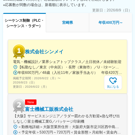
でき、自身の技術力向上、長期就業が可能です。5年程度の長期案
ップの実感がない。
※応募数が同数の場合は、新着順に表示しています。
件が多く社員指導・技術研修等マネジメント経験も積む事が可能
更新日：
2026/8/9（日）
です。また面談を通して自身の希望やキャリアプランについてヒ
◆案件配属後：
アリングを行い、次回案件アサイン時に適切なプロジェクトに配
2年～3年程度アサイン案件に携わります。
シーケンス制御（PLC・
属出来るような体制を整えています。
宮崎県
年収400万円～
半年に1度営業とプロジェクトリーダーと面談し、自身の状態や希
シーケンス・ラダー）
望の案件のヒアリングを行い、次回案件アサイン時に適切なプロ
変更の範囲：会社の定める業務
ジェクトに配属できるような体制を整えています。
そのため、多種多様な業界のクライアント先プロジェクトを担当
することができ、幅広い知識とスキルを身に付けることができま
株式会社シンメイ
す。
電気・機械設計／業界シェアトップクラス／土日祝休／未経験歓迎
■充実した研修制度：
【転勤なし／東京（中央区）・長野（東御市）／U・Iターン歓迎】◎本社／東京都中央区日本橋馬喰町2-3-3 秋葉原ファーストスクエア 3F■JR総武線「馬喰町駅」より徒歩3分■JR中央・総武線「浅草橋駅」より徒歩5分■都営地下鉄浅草線「浅草橋駅」より徒歩8分◎長野東御工場／長野県東御市祢津1190-13■しなの鉄道線「田中駅」より徒歩30分■上信越自動車道「東部湯の丸IC」より車で約12分※長野東御工場はマイカー通勤可、駐車場（無料）完備。規程に基づきガソリン代を支給
年収600万円／48歳（入社11年／家族手当あり） 年収420万円／34歳（入社5年／家族手当なし）
■当社の魅力：
掲載予定期間：
「心の福利厚生」：技術者が快適な就業環境を維持できるよう、
2026/6/22（月）
〜
2026/8/23（日）
様々な施策があります。
気になる
更新日：
2026/6/22（月）
・営業担当による密なフォロー：各営業担当はきちんとフォロー
できる担当人数（20～40名）を担当します。週1回～月1回まで各
技術者に合わせた頻度で連絡をし、目指すキャリアや人生設計の
New
方向性、職場環境の改善等の悩み相談まで話し合い、技術者の希
富士機械工販株式会社
望に沿う提案をしています。女性技術者の育休・産休取得実績も
【大阪】サービスエンジニア／ラダー図わかる方歓迎※急な呼び出
あります。
しなし◇富士機械工業G／パッケージ印刷機
・メンター制度：異なる派遣先の社員同士がグループを組み、仕
＜勤務地詳細＞大阪営業所住所：大阪府大阪市淀川区西中島四丁目13番24号 花原第3ビル8階勤務地最寄駅：西中島南方駅受動喫煙対策：屋内全面禁煙変更の範囲：会社の定める事業所
事や技術に対する相談などを受け付ける制度があります。月1回、
＜予定年収＞530万円～720万円＜賃金形態＞月給制＜賃金内訳＞月額（基本給）：250,000円～340,000円その他固定手当/月：44,000円～56,000円＜月給＞294,000円～396,000円＜昇給有無＞有＜残業手当＞有＜給与補足＞■賞与：年2回（前年度実績 4.3ヶ月）※手当備考：固定手当として地域手当44,000円（扶養家族有の場合は56,000円）支給※出張手当：3200円の出張手当がございます（出張先により金額前後はいたします）賃金はあくまでも目安の金額であり、選考を通じて上下する可能性があります。月給(月額)は固定手当を含めた表記です。
勉強会を行っているグループもあるとのこと。