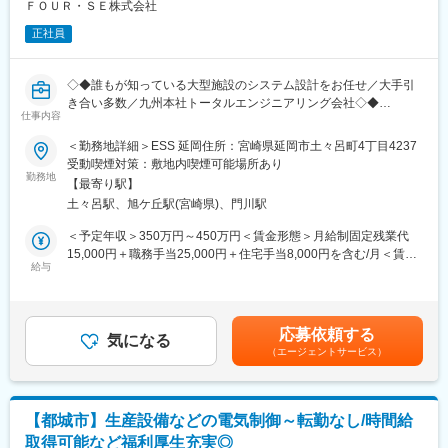
ただけます。
ＦＯＵＲ・ＳＥ株式会社
正社員
■実績：
・大手企業のオフィス棟の制御管理システム
・天神のビルの制御システム
◇◆誰もが知っている大型施設のシステム設計をお任せ／大手引
・新設スタジアムの制御システム導入や工事 など
き合い多数／九州本社トータルエンジニアリング会社◇◆
仕事内容
技術面が評価され、営業をしていなくても多くのお声がけを頂い
オフィスビルやホテル等の大型施設における制御システム設計
ています。
＜勤務地詳細＞ESS 延岡住所：宮崎県延岡市土々呂町4丁目4237
や、工場向けの生産設備の自動制御システムの設計をお任せしま
大手空調メーカーや大手IT企業もパートナーとして仕事をしてい
受動喫煙対策：敷地内喫煙可能場所あり
す。
勤務地
ます。
【最寄り駅】
中央監視システムやweb遠隔監視システム、空調・照明自動制御
当社は、オフィスビルや商業施設を中心に、中央監視システムや
土々呂駅、旭ケ丘駅(宮崎県)、門川駅
システムを扱っており、一部業務を外注している状況のため、完
空調自動制御システム（BA／BAS）の設計・プログラミング・現
全な内製化に向けて募集をしています。
場導入を行っています。
＜予定年収＞350万円～450万円＜賃金形態＞月給制固定残業代
15,000円＋職務手当25,000円＋住宅手当8,000円を含む/月＜賃金
■職務内容：
給与
■会社概要：
内訳＞月額（基本給）：192,000円～252,000円その他固定手当/
・システムの設計構築
景気に左右されない制御システムエンジニアリング事業を展開し
月：33,000円固定残業手当/月：15,000円（固定残業時間9時間0
・ソフトウェアの設計開発
ております。
分/月）超過した時間外労働の残業手当は追加支給＜月給＞
・WEBシステムの設計開発
「困った？を良かった！」へ様々な問題と解決するために独自の
240,000円～300,000円（一律手当を含む）＜昇給有無＞有＜残業
応募依頼する
・保守、メンテナンス等
気になる
ノウハウと優秀なブレーンと協力し、お客様のニーズに合ったシ
手当＞有＜給与補足＞■賞与実績：年2回、業績により決算賞与支
（エージェントサービス）
ステムを提供しています。現在売り上げは10億円程度になります
給賃金はあくまでも目安の金額であり、選考を通じて上下する可
■実績
が、今後より伸ばしていくために事業拡大中です。
能性があります。月給(月額)は固定手当を含めた表記です。
・大手企業のオフィス棟の制御管理システム
・天神のビルの制御システム
【都城市】生産設備などの電気制御～転勤なし/時間給
・新設スタジアムの制御システム導入や工事 など
取得可能など福利厚生充実◎
技術面が評価され、営業をしていなくても多くのお声がけを頂い