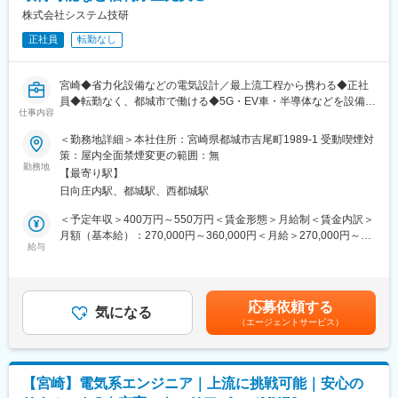
ています。
株式会社システム技研
大手空調メーカーや大手IT企業もパートナーとして仕事をしてい
正社員
転勤なし
ます。
■会社概要
宮崎◆省力化設備などの電気設計／最上流工程から携わる◆正社
景気に左右されない制御システムエンジニアリング事業を展開し
員◆転勤なく、都城市で働ける◆5G・EV車・半導体などを設備＆
ております。
仕事内容
技術で支える！他部署と連携しニーズに応える◆
「困った？を良かった！」へ様々な問題と解決するために独自の
～宮崎県中小企業大賞受賞実績あり/UIターン歓迎/充実の福利厚
＜勤務地詳細＞本社住所：宮崎県都城市吉尾町1989-1 受動喫煙対
ノウハウと優秀なブレーンと協力し、お客様のニーズに合ったシ
生/アニバーサリー休暇制度・時間単位の有給休暇取得が可能～
策：屋内全面禁煙変更の範囲：無
ステムを提供しています。
■担当業務：
勤務地
現在売り上げは10億円程度になりますが、今後より伸ばしていく
【最寄り駅】
・顧客が要求する設備仕様を基に顧客と打合せして詳細仕様を決
ために事業拡大中です。
日向庄内駅、都城駅、西都城駅
め、予算を鑑みながら設備の電気制御を設計する。
・担当するプロジェクト案件をグループ設計しながら、若手社員
＜予定年収＞400万円～550万円＜賃金形態＞月給制＜賃金内訳＞
へＯＪＴにより電機制御設計を指導しながら育成する。
月額（基本給）：270,000円～360,000円＜月給＞270,000円～
■仕事の流れ：
給与
360,000円＜昇給有無＞有＜残業手当＞有＜給与補足＞※給与詳細
【お客様との打合せ】
は経験・年齢・能力を考慮し、当社規定により決定いたします。■
営業とともにお客様先へ訪問し、「スペック」「スペース」など
昇給：年1回 ■賞与：年2回賃金はあくまでも目安の金額であり、
をヒアリング。それをもとに、仕様や予算に関してお客様とすり
選考を通じて上下する可能性があります。月給(月額)は固定手当を
応募依頼する
合わせをします。
気になる
含めた表記です。
（エージェントサービス）
省力化自動設備および装置等を製作するにあたり、構想・制御設
計・配線作業等を行っていただきます。
【他部署との連携・製造依頼】
機械設計を担当するメンバーと「ここに●ワットのモーターを入れ
【宮崎】電気系エンジニア｜上流に挑戦可能｜安心の
る」といった打合せを行います。その後は、製造部に「部品図」