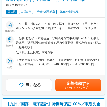
■入社後のステップ
旭有機材株式会社
■キャリアアップ：
段階的に専門性を高められる教育体制を整えています。
リクルートグループのノウハウを活かし、（1）生涯エンジニア
正社員
上場企業
職種未経験歓迎
業種未経験歓迎
STEP1：導入研修（製造現場で構造・検査を理解）
（2）リーダー（3）大手メーカーへ進む3つの道を用意。案件ベ
STEP2：OJT（CAD設計・検証・評価・DR資料作成）
ースでエンジニアの人生を決めるのではなく、本人の希望に沿い
STEP3：専門研修（樹脂材料／流体／半導体プロセス／CAE／語
ながら就業先の選定します。
～引っ越し補助あり・宮崎に腰を据えて働きたい方！第二新卒・
学）
ポテンシャル人材歓迎／東証プライム上場の世界トップクラスシ
STEP4：小規模案件で一連工程を経験
変更の範囲：会社の定める業務
仕事内容
ェアを誇る旭化成グループの化学メーカー／コアタイム無しフレ
STEP5：新製品開発・発明活動（特許出願・報奨金制度あり）
ックス有※ポジションによる～
＜勤務地詳細1＞本社住所：宮崎県延岡市中の瀬町2-5955 勤務地
最寄駅：延岡駅受動喫煙対策：屋内全面禁煙＜勤務地詳細2＞延岡
■ポジションの魅力
『工業用樹脂バルブ』を世界で初めて開発した当社。「錆びな
勤務地
工場住所：宮崎県延岡市中の瀬町2丁目5955 受動喫煙対策：屋内
・顧客との仕様調整から、アイディア創出 → 設計 → 評価 → 製造
【最寄り駅】
い、薬液に侵されない、軽い」といった樹脂ならではの特徴を生
喫煙可能場所あり変更の範囲：会社の定める事業所（リモートワ
移管まで一貫して携われるため、自分の提案がそのまま製品にな
延岡駅、北延岡駅、南延岡駅
かした製品は、水族館や半導体工場、医薬品工場、農業現場な
ーク含む）
る手応えを実感できます。
ど、様々なフィールドで活躍しています。
＜予定年収＞400万円～600万円＜賃金形態＞月給制＜賃金内訳＞
・清浄度・耐薬品性・流体制御精度が要求される先端分野で、技
本ポジションは、宮崎本社（延岡）での技術職での募集です。応
月額（基本給）：200,000円～400,000円＜月給＞200,000円～
術者として大きく成長できる環境です。
募いただきましたら、経験や能力に応じて、下記の職種例よりマ
給与
400,000円＜昇給有無＞有＜残業手当＞有＜給与補足＞■昇給：年
※従来の手動のバルブとは違い、流量計が流量を感知し自動で制御
ッチングを行います。
1回（5月）■賞与：年2回（6月、12月）※昨年度実績年間で6か月
がかかるバルブとなるため、制御設計を含めた開発となります。
分程度■上記月額の他に地域手当や借り上げ社宅手当（当社規定に
・当社は特許・意匠出願が活発で、成果が“製品＋特許”として形に
■募集職種
よる）などの支給がございます。賃金はあくまでも目安の金額で
残り、専門性を身に付けながら、発明者としてのキャリアを同時
応募依頼する
・樹脂バルブの製品開発（3D-CAD/2D-CADによる製図、設計検
気になる
あり、選考を通じて上下する可能性があります。月給(月額)は固定
に実現できるポジションです。
（エージェントサービス）
証、構造解析）
手当を含めた表記です。
・裁量が大きく意思決定が速い環境であり、かつ若手でも中心メ
・樹脂バルブの生産技術部門での生産の自動化（機械、電気、ソ
ンバーとして活躍可能です。
フト）
・半導体装置向け樹脂バルブの製品開発（新製品企画、設計、評
■キャリアパスについて
【九州／回路・電子設計】待機時保証100％／取引先企
価）