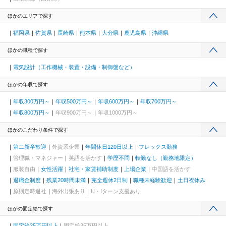
ほかのエリアで探す
福岡県
佐賀県
長崎県
熊本県
大分県
鹿児島県
沖縄県
ほかの職種で探す
電気設計（工作機械・装置・設備・制御盤など）
ほかの年収で探す
年収300万円～
年収500万円～
年収600万円～
年収700万円～
年収800万円～
年収900万円～
年収1000万円～
ほかのこだわり条件で探す
第二新卒歓迎
外資系企業
年間休日120日以上
フレックス勤務
管理職・マネジャー
英語を活かす
学歴不問
転勤なし（勤務地限定）
服装自由
女性活躍
社宅・家賃補助制度
上場企業
中国語を活かす
退職金制度
残業20時間未満
完全週休2日制
職種未経験歓迎
土日祝休み
原則定時退社
海外出張あり
U・Iターン支援あり
ほかの固定給で探す
固定給25万円以上
固定給35万円以上