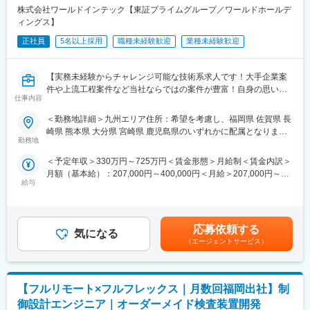
★資格取得支援充実★
株式会社ワールドインテック【東証プライムグループ／ワールドホールデ
対象資格80種類以上！入社前＆入社後に取得した資格に応じて手
ィングス】
当を上乗せ
正社員
5名以上採用
職種未経験歓迎
業種未経験歓迎
■業務概要：
大手メーカーの開発パートナーとして技術アウトソーシングを行
【実務未経験からチャレンジ可能な技術系求人です！大手企業案
っている当社において、電気・電子設計エンジニアとして、設計
件や上流工程案件など当社ならではの案件が豊富！自身の思い描
（アナログ回路、デジタル回路、マイコン回路、無線回路、電源
仕事内容
くキャリアへの第一歩目となる求人です！積極的なご応募お待ち
回路、LSI、レイアウト、生産設備等）、解析（構造、強度等）、
しております！】
評価等をお任せします。
＜勤務地詳細＞九州エリア住所：希望を考慮し、福岡県 佐賀県 長
崎県 熊本県 大分県 宮崎県 鹿児島県のいずれかに配属となりま
■業務内容：
■案件詳細：
勤務地
す。 受動喫煙対策：屋内全面禁煙変更の範囲：会社の定める事業
デジタル/アナログをはじめとした電気・電子回路設計および解
弊社が携わる回路設計案件は、アナログからデジタル、プリント
所
＜予定年収＞330万円～725万円＜賃金形態＞月給制＜賃金内訳＞
析・評価・実験に関する業務を担当します。将来的には、設計・
基板設計、さらには高周波・精密電子回路の開発まで非常に多岐
月額（基本給）：207,000円～400,000円＜月給＞207,000円～
制御といった上流からも関われます。
にわたり専門性が要求されます。
給与
400,000円＜昇給有無＞有＜残業手当＞有＜給与補足＞■昇給：年
長期的な顧客関係により、要件定義から設計、シミュレーショ
1回■賞与：年2回■モデル年収：・400万円／24歳／入社2年目：
【キャリアプラン】
ン、評価に至るまで一貫した業務経験を積めるフィールドを提
月給23万円＋残業＋賞与・520万円／30歳／グループリーダー：
（1）初期研修：導入研修、モノづくり研修（e-learning）
供。高い技術力と信頼を必要とするプロジェクトを経験しキャリ
月給40万円＋残業＋賞与・860万円／48歳／ゼネラルマネージャ
就業規則や評価制度の説明、働く上で必要なビジネスマナーも学
アを深化させることが可能です。
応募依頼する
気になる
ー：月給62万円＋残業＋賞与賃金はあくまでも目安の金額であ
ぶことができます。
（エージェントサービス）
り、選考を通じて上下する可能性があります。月給(月額)は固定手
（2）配属先での就業スタート
■実際に働かれている方の声：
当を含めた表記です。
（3）入社3年目～キャリアUP支援制度
自分の理想のキャリアに並走してくれる体制が整っている点が、
※面談を行い、ご本人の強みを更に強化し弱みを補うための技術研
最大の魅力だと感じています。
【フルリモート×フルフレックス｜月数回福岡出社】制
修を受講。
気軽に相談ができる環境が整っており、自身の理想から逆算した
ベテラン技術者の指導やe-learningも充実しています。
派遣先の
御設計エンジニア｜オーダーメイド検査装置開発