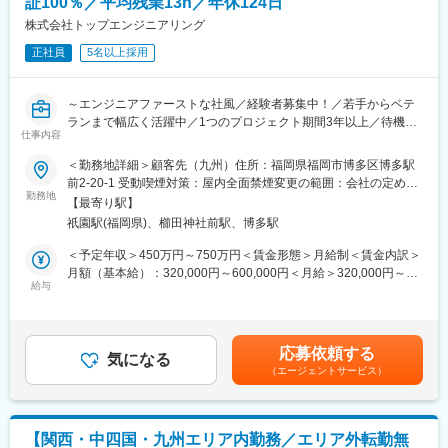
証100％／平均残業13h／年休124日
【具体的な業務内容】
株式会社トップエンジニアリング
・検査装置・搬送装置の制御設計
正社員
5名以上採用
・電気回路設計（電気CAD）
・PLCを用いた制御プログラム開発
・装置動作テストおよび評価
～エンジニアファーストな社風／経験者募集中！／若手からベテ
・お客様先での装置立上げ・調整
ランまで幅広く活躍中／1つのプロジェクト期間3年以上／待機時
・導入後の装置改造・改善提案
仕事内容
保証100％～
・機械系トラブル対応および技術サポート
＜勤務地詳細＞顧客先（九州）住所：福岡県福岡市博多区博多駅
・お客様や開発メンバーとの仕様調整
＼オススメポイント！／
前2-20-1 受動喫煙対策：屋内全面禁煙変更の範囲：会社の定める
現場で実際に装置が稼働する瞬間に立ち会い、自身が設計した制
★働きやすさ★
勤務地
事業所
御によって装置が思い通りに動作したときの達成感は、この仕事
【最寄り駅】
定着率90%以上／待機期間の給与100％保障／年間休日124日／平
ならではの魅力です。
祇園駅(福岡県)、櫛田神社前駅、博多駅
均残業時間13時間程度／社宅制度充実
★大手企業との取引実績多数★
＜予定年収＞450万円～750万円＜賃金形態＞月給制＜賃金内訳＞
■この仕事の魅力
大手自動車・航空機・人工衛星・半導体・産業機械など、広範な
月額（基本給）：320,000円～600,000円＜月給＞320,000円～
（1） 一品一様の装置開発に携われる
分野での機械設計に携わるエンジニアの派遣事業を展開しており
給与
600,000円＜昇給有無＞有＜残業手当＞有＜給与補足＞※現職をベ
当社が開発するのは、お客様ごとの課題や要望に合わせた完全オ
ます。
ースに希望年収を考慮の上、決定いたします。■昇給：年1回■賞
ーダーメイドの装置です。
★資格取得支援充実★
与：年2回（6月・12月）※過去実績年間2～3ヶ月分賃金はあくま
毎回異なる仕様に向き合うため、同じ開発の繰り返しではなく、
対象資格80種類以上！入社前＆入社後に取得した資格に応じて手
でも目安の金額であり、選考を通じて上下する可能性がありま
制御設計者として常に新しい技術やアイデアを活かしながら成長
応募依頼する
当を上乗せ
気になる
す。月給(月額)は固定手当を含めた表記です。
できます。
（エージェントサービス）
★キャリアパス★
（2） 上流から現場立上げまで一貫して担当
トップエンジニアリングから大手メーカーへの転籍実績多数！！
回路設計、PLC開発、評価、現地立上げまでトータルで携われる
転籍を後押ししてくれる社風です！
ため、部分的な業務では得られない総合的な技術力が身につきま
す。
【関西・中四国・九州エリア内勤務／エリア外転勤無
■業務概要：