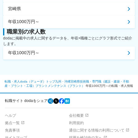
宮崎県
年収1000万円～
職業別の求人数
dodaに掲載中の求人に関するデータを、年収×職種ごとにグラフ形式でご紹介
します。
年収1000万円～
転職・求人doda（デューダ）トップ
九州・沖縄
宮崎県
技術職・専門職（建設・建築・不動
産・プラント・工場）
プラント
メンテナンス（プラント）
年収1000万円～の転職・求人情報
転職サイト dodaをシェア
ヘルプ
会社概要
拠点一覧
利用規約
免責事項
通信に関する情報の利用について
サイトマップ
採用を検討中の方へ