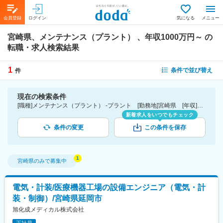
会員登録
ログイン
気になる
メニュー
宮崎県、メンテナンス（プラント） 、年収1000万円～
の
転職・求人検索結果
1
条件で並び替え
件
現在の検索条件
[職種]メンテナンス（プラント） -プラント [勤務地]宮崎県 [年収]1000万円～
新着求人をいつでもチェック
条件の変更
この条件を保存
宮崎県
のみで募集中
電気・計装/医療機器工場の設備エンジニア（電気・計
装・制御）/宮崎県延岡市
旭化成メディカル株式会社