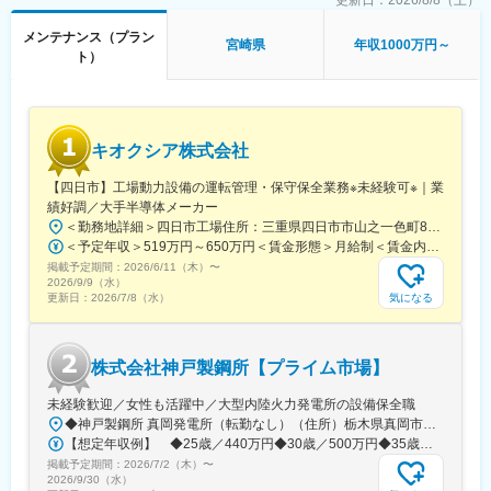
更新日：
2026/8/8（土）
■担当業務の一日流れ（例）
メンテナンス（プラン
・出社後(8:00前後）
宮崎県
年収1000万円～
ト）
・その日実施する業務及びその安全ポイントを上司とWebで共有
・製造課朝礼に出席⇒協力企業の工事着手手続き（担当工事があ
る日のみ）
・現場で工事着手前の安全確認
・事務作業、会議、資料作成、工事現場パトロール、自社修理作
キオクシア株式会社
業等
・工事終了後の現場確認
【四日市】工場動力設備の運転管理・保守保全業務※未経験可※｜業
・退社(17:00前後)
績好調／大手半導体メーカー
＜勤務地詳細＞四日市工場住所：三重県四日市市山之一色町800番地 勤務地最寄駅：近鉄線／富田駅受動喫煙対策：屋内全面禁煙変更の範囲：会社の定める事業所（リモートワーク含む）
■キャリアパス：
＜予定年収＞519万円～650万円＜賃金形態＞月給制＜賃金内訳＞月額（基本給）：282,800円～320,000円＜月給＞282,800円～320,000円＜昇給有無＞有＜残業手当＞有＜給与補足＞■上記金額は21歳（独身のモデル賃金）です。経験・能力を考慮し決定されます。■昇給年1回、賞与年2回（7月、12月）賃金はあくまでも目安の金額であり、選考を通じて上下する可能性があります。月給(月額)は固定手当を含めた表記です。
▼1～3年後
掲載予定期間：
2026/6/11（木）
〜
入社後は、経験やスキルに応じた教育・OJTを通じて業務理解を
2026/9/9（水）
深めていただきます。段階的に担当業務や責任範囲を広げながら
気になる
更新日：
2026/7/8（水）
成長し、入社後半年程度を目安に自立して業務を担当していただ
きたいと考えています。
▼3～5年後
株式会社神戸製鋼所【プライム市場】
専門性や業務経験を積み重ねながら、より高度な業務に挑戦して
いただくことを期待しています。また、ご本人のキャリア志向や
未経験歓迎／女性も活躍中／大型内陸火力発電所の設備保全職
希望も踏まえ、地区間（大分・延岡）でのローテーションを通じ
◆神戸製鋼所 真岡発電所（転勤なし）（住所）栃木県真岡市鬼怒ケ丘1-12-1（アクセス）◆真岡鉄道「真岡駅」より車で15分◆JR「石橋駅」より車で20～30分◆JR「宇都宮駅」より車で30～40分★U・Iターン歓迎 ★引越費用全額負担★独身寮（自己負担：月1万数千円）、借上げ社宅（自己負担：月2万数千円）制度あり★マイカー通勤可（独身寮からは徒歩通勤になります）
て経験の幅を広げていただく可能性もあります。
【想定年収例】 ◆25歳／440万円◆30歳／500万円◆35歳／530万円
掲載予定期間：
2026/7/2（木）
〜
2026/9/30（水）