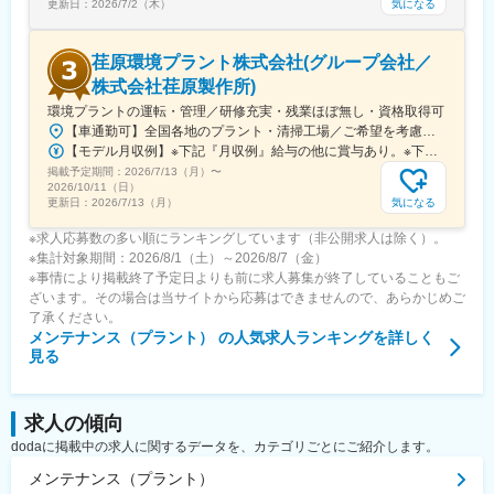
変更の範囲：会社の定める業務
気になる
更新日：
2026/7/2（木）
荏原環境プラント株式会社(グループ会社／
株式会社荏原製作所)
環境プラントの運転・管理／研修充実・残業ほぼ無し・資格取得可
【車通勤可】全国各地のプラント・清掃工場／ご希望を考慮します！※受動喫煙対策：あり＜北海道・東北＞北海道／青森県／秋田県／岩手県／山形県／福島県＜関東＞東京都／神奈川県／千葉県／群馬県／埼玉県／栃木県／山梨県＜東海＞愛知県／静岡県／三重県／岐阜県＜北信越＞新潟県／長野県／石川県／福井県＜関西＞滋賀県／京都府／大阪府／和歌山県＜中国・四国＞岡山県／山口県／香川県／愛媛県／高知県／徳島県＜九州・沖縄＞佐賀県／沖縄県
【モデル月収例】※下記『月収例』給与の他に賞与あり。※下記『月収例』には、公的資格・家族・役職手当を含む。＜班長クラス＞月収例：434,800円＋通勤手当、深夜業手当、残業代等⇒年齢30代後半／資格（2級ボイラー技士、第2種電気工事士）保有／配偶者、お子様（2名）扶養の場合＜所長クラス＞月収例：617,200円＋通勤手当、深夜業手当、残業代等⇒年齢40代後半／資格（2級ボイラー技士、第2種電気工事士）保有／配偶者、お子様（2名）扶養の場合【月給】月給246,050円～378,000円※残業代は全額支給します。
掲載予定期間：
2026/7/13（月）
〜
2026/10/11（日）
気になる
更新日：
2026/7/13（月）
※求人応募数の多い順にランキングしています（非公開求人は除く）。
※集計対象期間：2026/8/1（土）～2026/8/7（金）
※事情により掲載終了予定日よりも前に求人募集が終了していることもご
ざいます。その場合は当サイトから応募はできませんので、あらかじめご
了承ください。
メンテナンス（プラント）
の人気求人ランキングを詳しく
見る
求人の傾向
dodaに掲載中の求人に関するデータを、カテゴリごとにご紹介します。
メンテナンス（プラント）