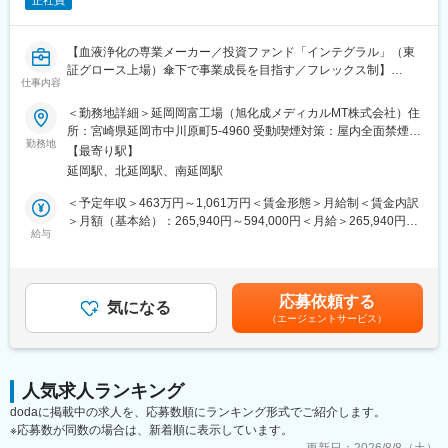
正社員
【血液浄化の専業メーカー／投資ファンド「インテグラル」（東
証グロース上場）傘下で事業成長を目指す／フレックス制】
仕事内容
■業務概要：
電気・計装・制御エンジニアとして、医療機器製造プラントでの
＜勤務地詳細＞延岡岡富工場（旭化成メディカルMT株式会社）住
保全工事の管理や計画保全推進を担当いただきます。具体的に
所：宮崎県延岡市中川原町5-4960 受動喫煙対策：屋内全面禁煙変
は、工場の電気・計装・制御設備の保全工事の設計・工事施工管
勤務地
更の範囲：会社の定める事業所
【最寄り駅】
理・故障した機器の修理など、工場内のエンジニアリング業務全
延岡駅、北延岡駅、南延岡駅
般を担当していただきます。基本的に電気・計装・制御の区分な
く、設備工事・修繕工事などの外注工事の管理業務を担っていた
＜予定年収＞463万円～1,061万円＜賃金形態＞月給制＜賃金内訳
だきます。担当者自身の判断によって、自社修理を実施していた
＞月額（基本給）：265,940円～594,000円＜月給＞265,940円～
だくこともあります。
給与
594,000円＜昇給有無＞有＜残業手当＞有＜給与補足＞■昇給：年
※当社100％子会社である旭化成メディカルMT株式会社へ出向と
1回■賞与：年2回（過去実績5.06ヶ月）賃金はあくまでも目安の
なります。
金額であり、選考を通じて上下する可能性があります。月給(月額)
＜事業内容＞医療機器および関連製品の開発・製造
は固定手当を含めた表記です。
応募依頼する
気になる
（エージェントサービス）
■業務詳細：
（1）点検・計器の校正・機器更新等の年間計画策定、実施、検収
（2）工場における工事（新規設備導入・改善・設備更新。撤去な
ど）の検討・計画・実施
人気求人ランキング
（3）上記（1)(2)にで実施する外注工事の発注・工事管理業務
dodaに掲載中の求人を、応募数順にランキング形式でご紹介します。
（4）製造機器・設備が故障した際の復旧作業（外注修理・自社修
※応募数が同数の場合は、新着順に表示しています。
理）