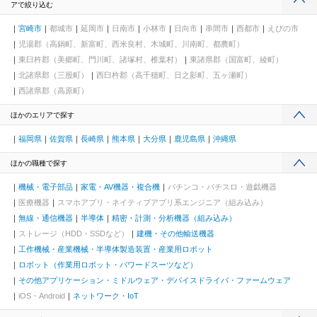
アで絞り込む
宮崎市
都城市
延岡市
日南市
小林市
日向市
串間市
西都市
えびの市
児湯郡（高鍋町、新富町、西米良村、木城町、川南町、都農町）
東臼杵郡（美郷町、門川町、諸塚村、椎葉村）
東諸県郡（国富町、綾町）
北諸県郡（三股町）
西臼杵郡（高千穂町、日之影町、五ヶ瀬町）
西諸県郡（高原町）
ほかのエリアで探す
福岡県
佐賀県
長崎県
熊本県
大分県
鹿児島県
沖縄県
ほかの職種で探す
機械・電子部品
家電・AV機器・複合機
パチンコ・パチスロ・遊戯機器
医療機器
スマホアプリ・ネイティブアプリ系エンジニア（組み込み）
無線・通信機器
半導体
精密・計測・分析機器（組み込み）
ストレージ（HDD・SSDなど）
建機・その他輸送機器
工作機械・産業機械・半導体製造装置・産業用ロボット
ロボット（作業用ロボット・パワードスーツなど）
その他アプリケーション・ミドルウェア・デバイスドライバ・ファームウェア
iOS・Android
ネットワーク・IoT