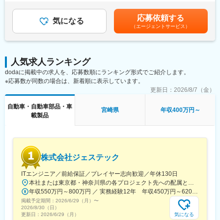
・技術的課題の特定・検証・改善推進
＜給与補足＞業務パフォーマンスによる特別賞与あり (年1回、最
・技術成果開発
・UI/UXデザイナーやPMとの仕様整合・連携
大2ヵ月分)賃金はあくまでも目安の金額であり、選考を通じて上
・技術開発における進捗管理・リソース調整
応募依頼する
・開発チームや協力会社/パートナーへの技術ディレクション・進
気になる
下する可能性があります。月給(月額)は固定手当を含めた表記で
行管理
（エージェントサービス）
す。
■業務のポイント
など
・技術成果開発においては、実際にご自身の手でモデリング・プ
ログラミング・解析環境構築等も行って頂きます。
■プロジェクト例
・取引先の80%は国内最大手の自動車関係会社です。
人気求人ランキング
・デジタルメーター／センターディスプレイ／IVI など車載
GUI/HMI開発
dodaに掲載中の求人を、応募数順にランキング形式でご紹介します。
■当社の魅力
・農業機械／工業機械などの操作パネル向けGUI開発
※応募数が同数の場合は、新着順に表示しています。
（1）企業としての安定性が高い
・産業機器・レジャー製品などのUI開発
更新日：
2026/8/7（金）
プライム市場上場の図研の100％子会社のため、財務安定性が担
保されています。また技術面のバックアップも万全です。
■配属組織
自動車・自動車部品・車
宮崎県
年収400万円～
（2）フルリモート可
各プロジェクトには、人間中心のデザイン思考でアイデアを発想
載製品
基本的に全国どこからでも就業することができ時間的・場所的制
するデザイナーと、様々な技術的手法やツールを駆使してアイデ
約を受けずにご活躍頂くことができます。
アを実行可能な形にするエンジニアがアサインされ、共創して製
品開発や価値創造をしています。
■働き方
株式会社ジェステック
・専門業務型裁量労働制を採用しております。
変更の範囲：会社の定める業務
・業務パフォーマンスをベースに評価するため、お客様先との打
ITエンジニア／前給保証／プレイヤー志向歓迎／年休130日
合せや納品のため訪問することもありますが、それ以外で会社に
本社または東京都・神奈川県の各プロジェクト先への配属となります＊プロジェクトによってはリモートワーク勤務の可能性もあります。＜本社＞東京都新宿区西新宿6-12-1 パークウェスト7Ｆ【交通アクセス】各線「新宿駅」より徒歩8分東京メトロ丸の内線「西新宿駅」より徒歩4分都営大江戸線「都庁前駅」より徒歩4分
出社するということは原則ありません。
年収550万円～800万円 ／ 実務経験12年 年収450万円～620万円 ／ 実務経験5年
・ライフスタイルにあった働き方をして頂ければと考えているの
掲載予定期間：
で地方でフルリモート勤務なども可能です。
2026/6/29（月）
〜
2026/8/30（日）
気になる
更新日：
2026/6/29（月）
■当社に関して