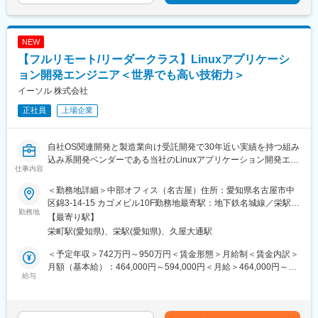
NEW
【フルリモート/リーダークラス】Linuxアプリケーシ
ョン開発エンジニア＜世界でも高い技術力＞
イーソル 株式会社
正社員
上場企業
自社OS関連開発と製造業向け受託開発で30年近い実績を持つ組み
込み系開発ベンダーである当社のLinuxアプリケーション開発エン
仕事内容
ジニアとして業務を担っていただきます。
＜勤務地詳細＞中部オフィス（名古屋）住所：愛知県名古屋市中
■職務内容：
区錦3-14-15 カゴメビル10F勤務地最寄駅：地下鉄名城線／栄駅受
・ROS(Robot Operating System)を活用したロボティクスおよび
勤務地
動喫煙対策：敷地内全面禁煙変更の範囲：会社の定める事業所
【最寄り駅】
自律制御のためのアプリケーション、ミドルウェア、ドライバ、
（リモートワーク含む）
栄町駅(愛知県)、栄駅(愛知県)、久屋大通駅
OSの開発
・Autowareを活用した自律走行のためのソフトウェア開発
＜予定年収＞742万円～950万円＜賃金形態＞月給制＜賃金内訳＞
・ROSおよびAutowareを用いたシステム開発におけるテクニカル
月額（基本給）：464,000円～594,000円＜月給＞464,000円～
リード
給与
594,000円＜昇給有無＞有＜残業手当＞無＜給与補足＞・昇給は
・ROSおよびAutowareを用いたシステム開発におけるロボットや
年1回（1月）、・賞与年2回(6月、12月)・賞与とは別途、事業部
車両へのインテグレーション
業績に連動した決算賞与制度（1月）があります。◇社歴4年・33