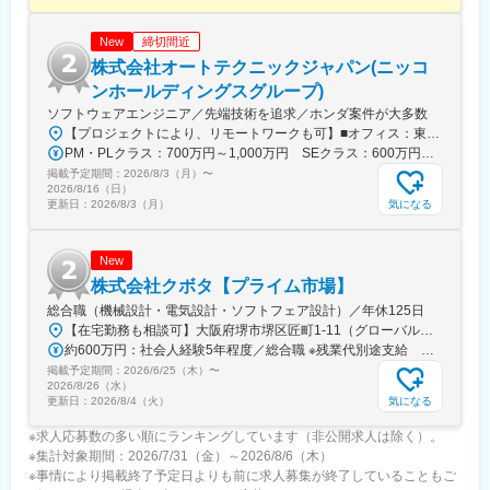
当社は2019年10月に設立のMBD/MBSE領域のスタートアップ
（プライム市場上場図研グループ）企業。
締切間近
New
『明日のものづくりの実現』というビジョンを元に製造業のお客
株式会社オートテクニックジャパン(ニッコ
様にMBSE/MBD/CAEの実践的な活用価値を提供。利用製品に制約
ンホールディングスグループ)
をもたない、お客様の技術課題ベースの純粋な技術コンサルティ
ソフトウェアエンジニア／先端技術を追求／ホンダ案件が大多数
ング。既に国内最大手の製造業企業等の取引がございます。
【プロジェクトにより、リモートワークも可】■オフィス：東京都港区虎ノ門1-17-1 虎ノ門ヒルズ ビジネスタワー15階※虎ノ門駅・虎ノ門ヒルズ駅から徒歩5分勤務地は、東京都内を中心とした首都圏エリアとなります。顧客先オフィスでの勤務がメインとなります。※勤務地・職種のご希望がございましたら面接時にご相談ください。【主要顧客】本田技研工業株式会社／株式会社本田技術研究所／日産自動車株式会社／三菱自動車工業株式会社／株式会社ホンダアクセス／株式会社ホンダ・レーシング／ボッシュ株式会社／武蔵精密工業株式会社／Astemo株式会社／Honda R&D America,Inc.…など
2023年よりCAE領域の技術コンサル、EMC領域の技術教育の提供
PM・PLクラス：700万円～1,000万円 SEクラス：600万円～700万円
を開始しビジネス領域を拡大
掲載予定期間：
2026/8/3（月）
〜
2026/8/16（日）
気になる
更新日：
2026/8/3（月）
New
株式会社クボタ【プライム市場】
総合職（機械設計・電気設計・ソフトフェア設計）／年休125日
【在宅勤務も相談可】大阪府堺市堺区匠町1-11（グローバル技術研究所）および必要に応じて従業員の自宅（※）※テレワークは規程やガイドラインに則り行うことができます。＜アクセス＞南海本線・堺駅からバス20分南海高野線・堺東駅からバス25分JR阪和線・堺市駅からバス30分※敷地内禁煙（屋内・屋外喫煙可能場所あり）
約600万円：社会人経験5年程度／総合職 ※残業代別途支給 約750万円：社会人経験10年程度／総合職 ※残業代別途支給
掲載予定期間：
2026/6/25（木）
〜
2026/8/26（水）
気になる
更新日：
2026/8/4（火）
※求人応募数の多い順にランキングしています（非公開求人は除く）。
※集計対象期間：2026/7/31（金）～2026/8/6（木）
※事情により掲載終了予定日よりも前に求人募集が終了していることもご