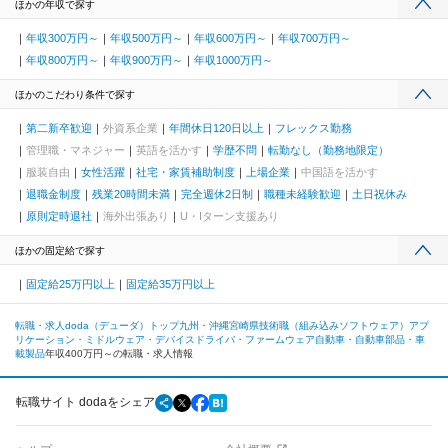
ほかの年収で探す
年収300万円～
年収500万円～
年収600万円～
年収700万円～
年収800万円～
年収900万円～
年収1000万円～
ほかのこだわり条件で探す
第二新卒歓迎
外資系企業
年間休日120日以上
フレックス勤務
管理職・マネジャー
英語を活かす
学歴不問
転勤なし（勤務地限定）
服装自由
女性活躍
社宅・家賃補助制度
上場企業
中国語を活かす
退職金制度
残業20時間未満
完全週休2日制
職種未経験歓迎
土日祝休み
原則定時退社
海外出張あり
U・Iターン支援あり
ほかの固定給で探す
固定給25万円以上
固定給35万円以上
転職・求人doda（デューダ）トップ
九州・沖縄
宮崎県
技術職（組み込みソフトウェア）
アプ
リケーション・ミドルウェア・デバイスドライバ・ファームウェア
自動車・自動車部品・車
載製品
年収400万円～の転職・求人情報
転職サイト dodaをシェア