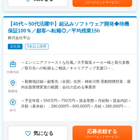
する可能性があります。月給(月額)は固定手当を含めた表記です。
・ソフトウェア開発演習
（エージェントサービス）
・チャレンジの社風！2012年世界で初めてメリーコア向けリアル
タイムOS「eMCOS」を商用化！自動運転の未来に欠かせないコ
≪後半≫
ア技術を身につけられます！
組込ソフトウェアカリキュラム
【40代～50代活躍中】組込みソフトウェア開発◆待機
・組込み制御概要
変更の範囲：会社の定める業務
・組込みシステム開発（マイコンボード）
保証100％／顧客へ転籍◎／平均残業15h
・組込みソフトウェア演習
株式会社平山
※研修内容・期間は変更になる可能性がございます。
正社員
5名以上採用
※研修用ノートパソコンとWiFiを貸与します。
～エンジニアファーストな社風／大手製造メーカー様と取引多数
／取引先への転籍もご相談／キャリアアップ支援◎～
◆入社時期：7/1、8/1、9/1、9/15
仕事内容
■業務概要
◆研修期間：3ヶ月～4.5ヶ月
＜勤務地詳細＞顧客先（全国）住所：神奈川県 受動喫煙対策：屋
「人材」×「製造」×「技術」にて、大手メーカー様の製造・技術
※状況に応じて研修の延長可能性あり
内全面禁煙変更の範囲：会社の定める事業所
支援を行っている同社にて、組み込みソフトウェア開発をご担当
勤務地
いただきます。
◆採用人数：29名
＜予定年収＞550万円～750万円＜賃金形態＞月給制＜賃金内訳＞
※ご経験により、他案件に配属となる場合もございます。
月額（基本給）：280,000円～600,000円＜月給＞280,000円～
◆過去の修了者の配属先の業務一例
給与
600,000円＜昇給有無＞有＜残業手当＞有賃金はあくまでも目安
■業務詳細
の金額であり、選考を通じて上下する可能性があります。月給(月
製造装置の制御ソフトウェア設計・開発業務、要件定義に基づい
（1）業界：産業用ロボット
額)は固定手当を含めた表記です。
たソフトウェア設計からプログラミング、テスト、実機デバッグ
医療ロボット向けコントローラの制御ソフトウェアの設計・開
等お任せします。
発
応募依頼する
気になる
・ロボットアーム制御ソフトの開発業務
（エージェントサービス）