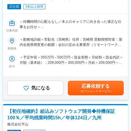
・有給休暇平均取得日数：12.6日
車載製品におけるソフトフェア開発・ハードウェア開発を行って
・育休取得率：男性65％、女性100％
正社員
5名以上採用
います
変更の範囲：会社の定める業務
■開発言語：C/C++/C#/MATLAB/ほか
～待機時間の心配もなし／本人のキャリアに向き合った適正な仕
事をお任せ～
■教育体制について
仕事内容
◎大手リクルートグループで安心した就業
ご入社後も全社教育訓練計画表に沿って、定期的な教育研修が行
＜勤務地詳細＞常駐先（宮崎県）住所：宮崎県 受動喫煙対策：屋
われています。e-ラーニング 、集合研修 が部門別、階層別に計
■業務内容：
内全面禁煙変更の範囲：会社の定める事業所（リモートワーク含
画的に実施されています
〇組込みソフトウェアの設計・開発をお任せします。
勤務地
む）
・業務システムを中心に仕様検討、詳細設計、プログラミング、
変更の範囲：会社の定める業務
＜予定年収＞350万円～500万円＜賃金形態＞月給制＜賃金内訳＞
テスト、デバッグ、実機試験といった幅広いフェーズに携わって
月額（基本給）：209,000円～300,000円＜月給＞209,000円～
いただきます。
給与
300,000円＜昇給有無＞有＜残業手当＞有＜給与補足＞※年収はこ
※入社後はあなたの希望や興味を最大限考慮し、最適なプロジェク
れまでの経験を考慮し決定します。■昇給：年1回（勤務評価を実
トをご紹介します。
施）■賞与：年2回賃金はあくまでも目安の金額であり、選考を通
じて上下する可能性があります。月給(月額)は固定手当を含めた表
■プロジェクト、案件事例：
応募依頼する
気になる
記です。
・大手プラントの制御システム開発
（エージェントサービス）
・大手メーカーの業務システム開発
・車載用エレクトロニクス制御ソフト開発 など
※常時600件のプロジェクトがあるため、あなたの希望や興味を叶
【初任地確約】組込みソフトウェア開発◆待機保証
えることができるはずです。
100％／平均残業時間15h／年休124日／九州
■会社、部門、仕事の魅力：
株式会社平山
・テストのみ・運用保守のみはなく、上流工程に関わる機会があ