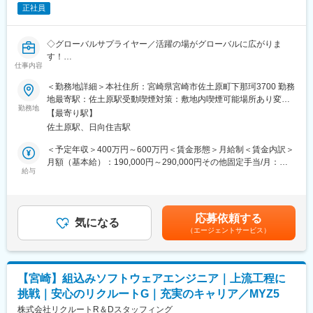
■募集背景：
正社員
私たちは世界中のお客様から「測定のミツトヨ」としてご評価頂
けるトップシェアの精密測定機器メーカーです。これからのミツ
トヨは自らの手で「これまでのミツトヨ」のイメージを塗り変
◇グローバルサプライヤー／活躍の場がグローバルに広がりま
え、お客様の期待を超える存在、「未来を提案するソリューショ
す！
ンカンパニー」を目指します。2034年に迎える100周年に向け、
仕事内容
◇海外（欧州・米州・アジア）との打ち合わせや出張（動向調
これからの商品開発を担うチャレンジ精神にあふれたエンジニア
査、プレゼン等）もあり！
＜勤務地詳細＞本社住所：宮崎県宮崎市佐土原町下那珂3700 勤務
を募集中です。
◇自動車・バイクに関わる様々なメーカー、様々な電装部品のソ
地最寄駅：佐土原駅受動喫煙対策：敷地内喫煙可能場所あり変更
フト開発に携わることが可能
勤務地
の範囲：会社の定める事業所
■当社の特徴：
【最寄り駅】
◇異業界出身者も活躍中／自動車やバイクが好きな人、新しい技
・5,500種類以上の製品ラインナップで、"測る"分野において高い
佐土原駅、日向住吉駅
術にチャレンジしたい方大募集
総合力であらゆる角度からソリューションを提供
＜予定年収＞400万円～600万円＜賃金形態＞月給制＜賃金内訳＞
・業界シェア世界30%、国内50%、測定工具製品国内シェア
■お任せしたい業務：
月額（基本給）：190,000円～290,000円その他固定手当/月：
90%！
電装製品に関わるソフトウェア開発に従事頂きます。
給与
20,000円＜月給＞210,000円～310,000円＜昇給有無＞有＜残業手
・世界30ヶ国に拠点展開するグローバル企業（1963年から海外展
自動車やバイクに関連する製品のモデルベース開発、組込みシス
当＞有＜給与補足＞・ライフプラン手当:20,000 円 ・休日出勤手
開）
テムの開発などお客様から受領した要求を分析し、制御仕様の立
当■昇給：1月あたり5,400円（前年度実績）■賞与：年2回計5.80
・幅広く高度なキーテクノロジーを自社で保有
案を行います。
ヶ月分（前年度実績）→ 6.20ヶ月分（今年度実績）賃金はあく
・研究開発／製造／販売／サービスからリリースまで社内一貫体
応募依頼する
気になる
までも目安の金額であり、選考を通じて上下する可能性がありま
制
（エージェントサービス）
■取り扱い製品：
す。月給(月額)は固定手当を含めた表記です。
ドアミラー、アウトサイドドアハンドル、2輪用スマートエントリ
■数字で見るミツトヨ：
ーシステム、ステアリングロックなど
・従業員数：5,862名
・新卒／キャリア入社比率：新卒58%／キャリア42%
【宮崎】組込みソフトウェアエンジニア｜上流工程に
■組織構成
・平均勤続年数：男性15.1年／女性14.9年
挑戦｜安心のリクルートG｜充実のキャリア／MYZ5
電子製造開発BL（ブロック）は28名（20名が栃木・R＆Dセンタ
・離職率：2.3%
ー、8名が宮崎）で構成。各拠点にマネージャーは1名ずつです。
株式会社リクルートR＆Dスタッフィング