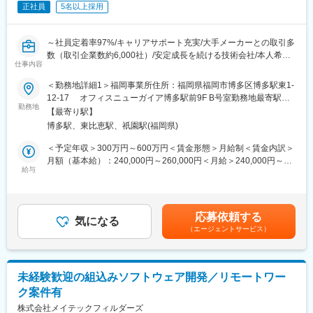
支援を行っている同社にて、組込みソフトウェア開発をご担当い
リクルートグループのノウハウを活かし、（1）生涯エンジニア
正社員
5名以上採用
ただきます。
（2）リーダー（3）大手メーカーへ進む3つの道を用意◎案件ベ
※ご経験により、他案件に配属となる場合もございます。
ースでエンジニアの人生を決めるのではなく、本人の希望に沿い
ながら就業先を選定します。
～社員定着率97%/キャリアサポート充実/大手メーカーとの取引多
＼こんな方がご活躍されています！／
数（取引企業数約6,000社）/安定成長を続ける技術会社/本人希望
仕事内容
・キャリアアップしていきたい方！
変更の範囲：会社の定める業務
を重視したアサインを行います～
・自身のスキルを様々な現場でさらに磨いていきたい方！
■業務内容：
＜勤務地詳細1＞福岡事業所住所：福岡県福岡市博多区博多駅東1-
自動車関連や家電・デジタル機器、工作機械・精密機械・航空
12-17 オフィスニューガイア博多駅前9F B号室勤務地最寄駅：
■フォロー体制
機・半導体関連、ロボット・宇宙等、多種多様な企業や職種のプ
勤務地
JR線／博多（筑紫口）駅受動喫煙対策：屋内全面禁煙＜勤務地詳
【最寄り駅】
・EAP（Employee Assistance Program）
ロジェクトにて、組み込み開発エンジニアとしてご活躍いただき
細2＞プロジェクト先（九州エリア）住所：福岡県、大分県、熊本
博多駅、東比恵駅、祇園駅(福岡県)
・キャリア支援「ソロフライトプラン」
ます。ご経験内容によってはまず、研修プログラムを受けていた
県、鹿児島県、長崎県、佐賀県、宮崎県のいずれかを予定 受動喫
・メンタル支援「ココロケアサポート」
だき一から身に着けていただくことも可能です。様々なプロジェ
煙対策：屋内全面禁煙変更の範囲：会社の定める事業所
＜予定年収＞300万円～600万円＜賃金形態＞月給制＜賃金内訳＞
実施研修など、さまざまな教育プログラムや研修システムがござ
クトをご経験いただき、エンジニアとしての市場価値を高め、生
月額（基本給）：240,000円～260,000円＜月給＞240,000円～
います。
涯第一線で活躍できるエンジニアになっていただくことを期待し
給与
260,000円＜昇給有無＞有＜残業手当＞有＜給与補足＞経験、能
ております。
力を考慮の上、規定により決定します。■昇給：年1回（4月）■賞
■業務詳細
■特徴：
与：年2回（7月・12月）賃金はあくまでも目安の金額であり、選
製造装置の制御ソフトウェア設計・開発業務、要件定義に基づい
同社の事業領域は幅広く「ものづくり」の上流から下流まで携わ
考を通じて上下する可能性があります。月給(月額)は固定手当を含
応募依頼する
たソフトウェア設計からプログラミング、テスト、実機デバッグ
ることができます。一般的に公開されない新規プロジェクトや重
気になる
めた表記です。
等お任せします。
（エージェントサービス）
要ポジションも提供しております。
■当社の魅力：【日本のモノづくり現場を支えてきたエンジニア集
■開発ツール例
団】
C言
1981年の創業以来、自動車、エレクトロニクス、半導体などを中
未経験歓迎の組込みソフトウェア開発／リモートワー
語/C++/Simulink//AUTOSAR/Flutter/Javascript/Python/Java/AWS
心に、日本のモノづくりを支えてきました。現在は全国各地に営
ク案件有
業拠点を展開し、設計開発、実験評価業務や生産技術、設備保全
■案件例
など、幅広い分野でサービスを提供。大手メーカーをはじめ、
株式会社メイテックフィルダーズ