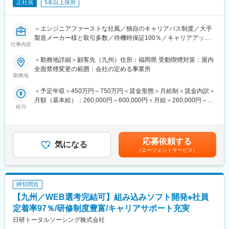
ります。
正社員
5名以上採用
・スペシャリスト、マネジメント、大手メーカーという三つのキ
ャリアアッププランが用意されています。
～エンジニアファーストな社風／独自のキャリアパス制度／大手
・社内規則や仕事の進め方など、基礎から学べる入社時研修から
製造メーカー様と取引多数／待機時保証100％／キャリアアップ
スタートし、あなたが希望する分野へ進むために豊富なスキル研
仕事内容
支援・研修制度◎～
修で継続的にスキルアップをサポートしていきます。
・カウンセリングサービスやキャリアサポート、資格取得支援も
＜勤務地詳細＞顧客先（九州）住所：福岡県 受動喫煙対策：屋内
＼同社のオススメポイント！／
充実しているため、年齢と経験に応じて確かなキャリアを積み重
全面禁煙変更の範囲：会社の定める事業所
★働きやすさ★
ねていくことが可能です。
勤務地
定着率90%以上／待機期間の給与100％保障／年間休日124日／平
＜予定年収＞450万円～750万円＜賃金形態＞月給制＜賃金内訳＞
均残業時間15時間程度／社宅制度充実
■身につくスキル：
月額（基本給）：260,000円～600,000円＜月給＞260,000円～
★研修・教育体制充実★
長期的に就業いただきます。当社の平均派遣期間は約3年。中には
給与
600,000円＜昇給有無＞有＜残業手当＞有賃金はあくまでも目安
派遣先が決定するまで、弊社内の研修施設にて技術の向上に取り
10年ほど同じ派遣先で活躍するエンジニアも。長期案件に携わる
の金額であり、選考を通じて上下する可能性があります。月給(月
組むことが可能な環境です。
中で着実なスキルアップが叶います。
額)は固定手当を含めた表記です。
★大手企業との取引実績多数★
大手自動車・航空機・人工衛星・半導体・産業機械など、広範な
■希望が叶いやすい：
応募依頼する
気になる
分野での機械設計に携わるエンジニアの派遣事業を展開しており
保有案件が豊富なため、リモートが良い・勤務地はココ・これを
（エージェントサービス）
ます。
やりたいなど相談しやすいことが特徴です。
★その他★
エンジニアファーストの社風／入社後2年間、毎月3000円の支給
■常駐先の決め方：
締切間近
がございます。エンジニアの方へのフォローが充実しておりま
上流～下流まで多くの案件を常時保有しており、その方の目指し
す。
ているスキル習得と現在のレベルに応じて常駐先を決めることが
【九州／WEB選考完結可】組み込みソフト開発※社員
できるからです。
定着率97％/研修制度豊富/キャリアサポート充実
■業務概要
日研トータルソーシング株式会社
「人材」×「製造」×「技術」にて、大手メーカー様の製造・技術
■キャリアアップ：