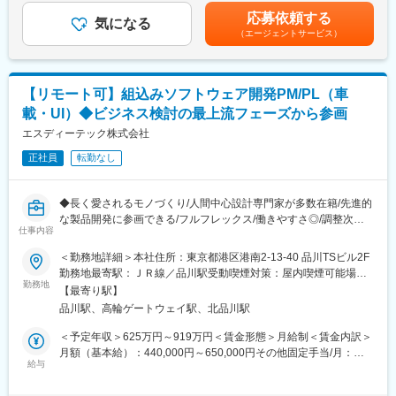
・チームやグループの統括（複数チームの目標設定、進捗・リソ
あり、選考を通じて上下する可能性があります。月給(月額)は固定
応募依頼する
ース管理、品質評価）
気になる
手当を含めた表記です。
（エージェントサービス）
・問題発生時の対応・解決策立案、顧客調整や部門間調整
・メンバー育成・評価（フィードバックを通じたスキルアップ支
援）
・経営層や上位マネジメントへの報告・提案、組織戦略の実行サ
【リモート可】組込みソフトウェア開発PM/PL（車
ポート
載・UI）◆ビジネス検討の最上流フェーズから参画
電動化やSDV（Software Defined Vehicle）など、今後市場拡大が
見込まれる領域に関与し、最先端の開発に携わることができま
エスディーテック株式会社
す。
正社員
転勤なし
■この求人のポイント：
・これから世に出ていく製品に関わり、達成感を得られます。
◆長く愛されるモノづくり/人間中心設計専門家が多数在籍/先進的
・自身の経験を活かしつつ、新しい知識やスキルを積めます。
な製品開発に参画できる/フルフレックス/働きやすさ◎/調整次第
・SDVや電動化など、次世代技術領域に携わることで市場価値を
仕事内容
で週休3日も可能◆
高めることができます。
＜勤務地詳細＞本社住所：東京都港区港南2-13-40 品川TSビル2F
◎「製造業×UX」領域で独自のポジションを築き、UXデザインか
勤務地最寄駅：ＪＲ線／品川駅受動喫煙対策：屋内喫煙可能場所
らソフトウェア開発までを一貫して支援
勤務地
あり変更の範囲：会社の定める事業所（リモートワーク含む）
【最寄り駅】
◎OEMや大手メーカーと共に、ビジネス検討（プロジェクト定
品川駅、高輪ゲートウェイ駅、北品川駅
義）から参画
＜予定年収＞625万円～919万円＜賃金形態＞月給制＜賃金内訳＞
■業務内容
月額（基本給）：440,000円～650,000円その他固定手当/月：
ご経験やご志向に応じて、いずれかのポジションをお任せします
給与
8,000円＜月給＞448,000円～658,000円＜昇給有無＞有＜残業手
１．プロジェクトマネージャー
当＞有＜給与補足＞※経験／能力を考慮の上、当社規定により優遇
組込みソフトウェア開発プロジェクトにおいて、プロジェクト全