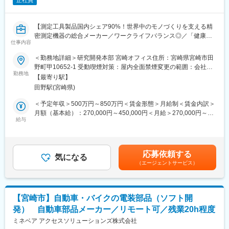
正社員
【測定工具製品国内シェア90%！世界中のモノづくりを支える精
密測定機器の総合メーカー／ワークライフバランス◎／「健康経
仕事内容
営優良法人」認定】
＜勤務地詳細＞研究開発本部 宮崎オフィス住所：宮崎県宮崎市田
■業務内容：
野町甲10652-1 受動喫煙対策：屋内全面禁煙変更の範囲：会社の
当社製品の精密測定機器（各種測定機、センサ）のファームウェ
勤務地
定める事業所（リモートワーク含む）
【最寄り駅】
ア開発を行って頂きます。
田野駅(宮崎県)
主な職務として、形状測定商品やセンサ商品に搭載される制御基
板へのコーディングを担当頂きます。マイコンを使用したモータ
＜予定年収＞500万円～850万円＜賃金形態＞月給制＜賃金内訳＞
制御、照明制御、デジタル/アナログ信号処理回路、またUSB、
月額（基本給）：270,000円～450,000円＜月給＞270,000円～
Ethernet等の通信インタフェースの回路を有したシステム商品の
給与
450,000円＜昇給有無＞有＜残業手当＞有＜給与補足＞※ご経験と
要件定義、ファームウェア設計、評価をメイン業務として、商品
採用ポジションにより決定いたします。上記はあくまで参考で
企画の立案にも携わって頂きます。
す。■昇給：年1回（4月）■賞与：年2回（6月、12月）■非管理職
の場合は残業代別途支給賃金はあくまでも目安の金額であり、選
応募依頼する
＜詳細＞
気になる
考を通じて上下する可能性があります。月給(月額)は固定手当を含
（エージェントサービス）
・商品企画の立案
めた表記です。
・機器のシステム仕様検討
・専用表示器の画面デザイン、実装
・システム評価用アプリケーションの設計、実装、評価
【宮崎市】自動車・バイクの電装部品（ソフト開
・ファームウェアの設計、実装、システム評価
発） 自動車部品メーカー／リモート可／残業20h程度
・スケジュール管理
ミネベア アクセスソリューションズ株式会社