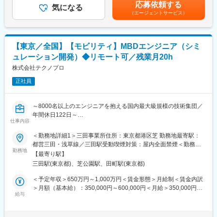
選考を通じて上下する可能性があります。月給(月額)は固定手当を
・チャレンジの社風！2012年世界で初めてメリーコア向けリアル
応募依頼する
■ポジション・役割：
気になる
含めた表記です。
タイムOS「eMCOS」を商用化！自動運転の未来に欠かせないコ
（エージェントサービス）
PM／PL／リーダー候補／メンバー
ア技術を身につけられます！
※経験や適性により、PM／PL／メンバーいずれかのポジションを
お任せいたします。
変更の範囲：会社の定める業務
※当社メンバーのチームで業務を遂行しており、スキルアップやキ
【東京／全国】【モビリティ】MBDエンジニア（シミ
ャリアアップを実現しやすい環境となっています。
ュレーション開発）◆リモート可／残業月20h
株式会社テクノプロ
正社員
～8000名以上のエンジニアを抱える国内最大級規模の技術集団／
年間休日122日～
仕事内容
■業務内容：
＜勤務地詳細1＞三田事業所住所：東京都港区芝 勤務地最寄駅：
自動車業界や産業機器業界における最先端の開発プロジェクトに
都営三田・浅草線／三田駅受動喫煙対策：屋内全面禁煙＜勤務地
参画いただきます。モデルベース開発（MBD）やシミュレーショ
勤務地
詳細2＞クライアント先（全国）住所：東京都 受動喫煙対策：屋
【最寄り駅】
ンを活用し、複数のエンジニアと協働しながら以下をリードして
内全面禁煙
三田駅(東京都)、芝公園駅、田町駅(東京都)
いただきます。
＜予定年収＞650万円～1,000万円＜賃金形態＞月給制＜賃金内訳
■業務詳細：
＞月額（基本給）：350,000円～600,000円＜月給＞350,000円～
・車載系を中心としたモデル作成、シミュレーション設計・評価
給与
600,000円＜昇給有無＞有＜残業手当＞有＜給与補足＞※給与は能
・制御アルゴリズムやシステム設計の検証（MATLAB/Simulink等
力・経験を考慮、当社規程により決定■賃金改定：年1回■賞与：
の環境使用）
年2回※別途決算賞与支給の場合有賃金はあくまでも目安の金額で