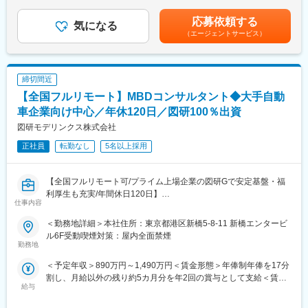
■昇給（年1回／9月）※1年ごとの目標管理制度の評価に応じて見
体の計画立案から遂行・管理、クライアントや関連部門との調
直し■賞与：業績に応じて支給（年1回／9月）■その他固定手当：
応募依頼する
整・折衝をリードいただきます。予算・進捗・品質・リスクな
気になる
テレワーク手当賃金はあくまでも目安の金額であり、選考を通じ
（エージェントサービス）
ど、多面的にプロジェクト全体をマネジメントするポジションで
て上下する可能性があります。月給(月額)は固定手当を含めた表記
す。
です。
＜具体的には＞
・クライアントや関係部門との折衝・要件調整
締切間近
・要件定義～設計～開発～検証・リリースまでのフルフェーズの
【全国フルリモート】MBDコンサルタント◆大手自動
推進
・UI/UXデザイナーやテックリードとの連携による仕様整合・レビ
車企業向け中心／年休120日／図研100％出資
ュー推進
図研モデリンクス株式会社
・社内外開発メンバーのリソース管理、進捗／コスト／品質のモ
正社員
転勤なし
5名以上採用
ニタリング
・協力会社/パートナーとの折衝・調整・管理
など
【全国フルリモート可/プライム上場企業の図研Gで安定基盤・福
利厚生も充実/年間休日120日】
２．プロジェクトリーダー
仕事内容
本募集職種では、MBDの導入・活用により、顧客の技術課題を解
組込みソフトウェア開発プロジェクトにおいて、技術的なリード
決する技術コンサルティング・サービスの提供を行って頂きま
を担っていただきます。設計・実装フェーズを中心に、要件定義
＜勤務地詳細＞本社住所：東京都港区新橋5-8-11 新橋エンタービ
す。
段階からプロジェクトに参画し、技術的な視点での要件整理・設
ル6F受動喫煙対策：屋内全面禁煙
勤務地
計・実装・レビューまで一貫してリードするポジションです。
■業務詳細
＜具体的には＞
＜予定年収＞890万円～1,490万円＜賃金形態＞年俸制年俸を17分
プロジェクトの技術責任者として下記の業務を行っていただきま
・ソフトウェア要件の整理・仕様設計
割し、月給以外の残り約5カ月分を年2回の賞与として支給＜賃金
す。
・アーキテクチャ設計
給与
内訳＞年額（基本給）：8,900,000円～14,900,000円＜月額＞
・顧客への課題ヒアリング
・ソフトウェア設計・実装、コードレビュー
523,529円～876,470円（17分割）＜昇給有無＞有＜残業手当＞無
・技術提案