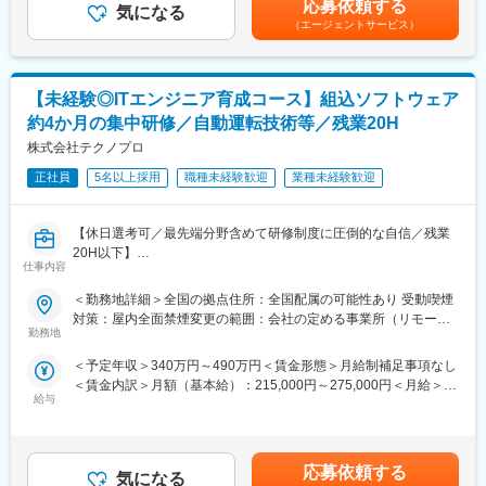
応募依頼する
人材会社から製造支援会社・人材教育会社へとシフトし、今後は
気になる
目 エンジニア歴17年（月給 43万円＋諸手当＋賞与）賃金はあく
（エージェントサービス）
エンジニアの採用拡大まで行っている当社。社員・顧客・会社が
◆研修内容詳細
までも目安の金額であり、選考を通じて上下する可能性がありま
WIN・WIN・WINの関係を構築できる事業を行えることが魅力と
アルゴリズム・Ｃ言語プログラミング／組込みソフトウェアの2部
す。月給(月額)は固定手当を含めた表記です。
なります。
構成になっています。
【未経験◎ITエンジニア育成コース】組込ソフトウェア
★働きやすさ★
≪前半≫
約4か月の集中研修／自動運転技術等／残業20H
定着率90%以上／待機期間の給与100％保障／年間休日124日／平
アルゴリズム・Ｃ言語プログラミングカリキュラム
均残業時間15時間程度／社宅制度充実
・アルゴリズム
株式会社テクノプロ
★大手企業との取引実績多数★
・C言語プログラミング
正社員
5名以上採用
職種未経験歓迎
業種未経験歓迎
大手自動車・航空機・人工衛星・半導体・産業機械など、広範な
・C言語プログラミング演習
分野での機械設計に携わるエンジニアの派遣事業を展開しており
・ソフトウェア開発演習
ます。
【休日選考可／最先端分野含めて研修制度に圧倒的な自信／残業
★その他★
≪後半≫
20H以下】
エンジニアファーストの社風／入社後2年間、毎月3000円の支給
組込ソフトウェアカリキュラム
仕事内容
自動車／家電／医療／センサ等に関係する大手半導体メーカーを
あり。
・組込み制御概要
中心に技術ソリューションを提供する当社にて、組込ソフトウェ
＜勤務地詳細＞全国の拠点住所：全国配属の可能性あり 受動喫煙
・組込みシステム開発（マイコンボード）
アの研修（集合型）をご用意しました。
変更の範囲：会社の定める業務
対策：屋内全面禁煙変更の範囲：会社の定める事業所（リモート
・組込みソフトウェア演習
勤務地
ワーク含む）
＼コースの特徴・他社との違いはココ／
※研修内容・期間は変更になる可能性がございます。
＜予定年収＞340万円～490万円＜賃金形態＞月給制補足事項なし
（1）必ず研修→実務へジョイン！数か月のカリキュラム研修が確
※研修用ノートパソコンとWiFiを貸与します。
＜賃金内訳＞月額（基本給）：215,000円～275,000円＜月給＞
定。同期入社も多数！
給与
215,000円～275,000円＜昇給有無＞有＜残業手当＞有＜給与補足
（2）育成採用は5年以上、これまで700名以上の未経験エンジニ
【プロジェクト詳細】
＞※能力・経験・年齢等を考慮の上、当社規程に従って決定致しま
アの育成実施実績あり。
◆過去の修了者の配属先の業務一例
す。■賞与：年2回 ※別途決算賞与を支給する場合あり■賃金改定：
（3）配属後も先先輩社員・アドバイザーなど相談先多数で安心の
年1回賃金はあくまでも目安の金額であり、選考を通じて上下する
環境。
応募依頼する
（1）業界：産業用ロボット
気になる
可能性があります。月給(月額)は固定手当を含めた表記です。