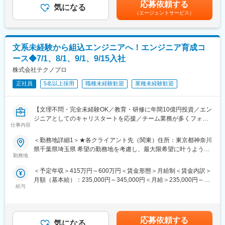
歳・課長代理730万円◇社歴3年・35歳・アシスタントプロジェク
応募依頼する
■職務の特徴：
気になる
トマネージャー720万円賃金はあくまでも目安の金額であり、選
（エージェントサービス）
・最新の自律自動システムの開発に携われる
考を通じて上下する可能性があります。月給(月額)は固定手当を含
・要件定義から運用までのソフトウェア開発に携われる
めた表記です。
・OS～ドライバ～ミドルウェア～アプリケーションのそれぞれの
レイヤで自身のソフトウェア技術を生かせる
文系未経験から組込エンジニアへ！エンジニア育成コ
・機械学習/AI/SLAM/制御工学/画像処理を駆使して自律自動システ
ース◆7/1、8/1、9/1、9/15入社
ムの付加価値に携われる
・メニー・マルチコア、GPUやDSPを含めたヘテロジニアス・コ
株式会社テクノプロ
ンピューティング、ネットワークを介した分散コンピューティン
正社員
5名以上採用
職種未経験歓迎
業種未経験歓迎
グ、ASIC/FPGA 内の専用ハードウェアにより、演算リソースをフ
ルに活用したソフトウェア開発に携われる
・ロボットや車両を管理するクラウド側ソフトとの連携システム
【文理不問・完全未経験OK／教育・研修に年間10億円投資／エン
の開発に携われる
ジニアとしてのキャリスタートを応援／チーム業務が多くフォロ
※リモートワーク率：全社的に70％強
仕事内容
ー体制◎】
＜勤務地詳細1＞★各クライアント先（関東）住所：東京都神奈川
■当社の魅力：
◆研修内容詳細
県千葉県埼玉県 希望の勤務地を考慮し、最大限希望に叶うように
・当社は日本では数少ない自社にて組込み向けリアルタイムOSを
アルゴリズム・Ｃ言語プログラミング／組込みソフトウェアの2部
勤務地
アサインします。受動喫煙対策：屋内全面禁煙＜勤務地詳細2＞★
開発している企業となります。OS一つでファイルシステムや通信
構成になっています。
北関東エリア（群馬県、栃木県、茨城県）住所：群馬県、栃木
など多岐に渡る要素を組み込んでいるため、高い技術力を身につ
＜予定年収＞415万円～600万円＜賃金形態＞月給制＜賃金内訳＞
県、茨城県の各クライアント先（常駐勤務） 受動喫煙対策：屋内
けることが可能です。
月額（基本給）：235,000円～345,000円＜月給＞235,000円～
≪前半≫
全面禁煙
・身近な製品から航空宇宙まで、あらゆる業界の最新製品の開発
給与
345,000円＜昇給有無＞有＜残業手当＞有＜給与補足＞※給与は、
アルゴリズム・Ｃ言語プログラミングカリキュラム
を手掛けています。
能力・経験等を考慮の上、当社規程に従って決定します。■給与改
・アルゴリズム
・当社のCTOは世界で4人しかいない、AUTOSARの次世代規格で
定：年1回■賞与：年2回（6月・12月）※別途決算賞与を支給する
・C言語プログラミング
あるAUTOSAR Adaptive Platform（AP）の仕様策定に加わってい
場合あり賃金はあくまでも目安の金額であり、選考を通じて上下
・C言語プログラミング演習
応募依頼する
るため、世界基準を作り出す技術ノウハウが社内にあります。
気になる