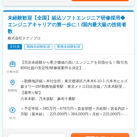
■開発ツール例
・C言語による制御ソフトの設計
C言
・プログラミング、デバッグ、シミュレーション
語/C++/Simulink//AUTOSAR/Flutter/JavaScript/Python/Java/AWS
・ソフトウェアドキュメントの作成
未経験歓迎【全国】組込ソフトエンジニア研修採用◆
■案件例
（2）業界：精密機械・機器
エンジニアキャリアの第一歩に！/国内最大級の技術者
◇自動車関連：自動運転アシストシステムの開発
デジタルカメラ等向け各種装置制御・アプリケーションソフト
数
◇宇宙・航空関連：航空機／ジェットエンジン用の制御回路シス
ウェア開発
株式会社テクノプロ
テム設計・開発
・性能調整点検装置の撮像機能部分の開発等
◇半導体関連：有機ELなどの設計・開発
・上記に関する詳細設計、コーディング、デバッグ、単体テス
正社員
職種未経験歓迎
業種未経験歓迎
ト、結合テスト、システムテスト
＼ステップアップを強力支援／
・ミーブ：エンジニア向け支援を入社後2年間は毎月3,000円支給
【テクノプロ・デザイン社について】
【完全未経験から希少価値の高いエンジニアを目指せる！/取引先
・EAP（Employee Assistance Program）
当社はグループの中核企業として、幅広い産業の800社を顧客に
800社超の安定性/研修後案件を決定】
仕事内容
・キャリア支援：社会人基礎力講座を受講でステップごとに１万
ビジネスを行っております。
円支給
常時1,000件を超えるプロジェクトから、技術力や志向、市場のニ
国内に２００を超える拠点と２万名以上の技術者の在籍を誇るテ
＜勤務地詳細＞本社住所：東京都港区六本木6-10-1 六本木ヒルズ
・メンタル支援：営業担当に話しづらいことも相談できるカウン
ーズに合わせたプロジェクトに参画していただきます。
クノプログループの一員であり、ITシステム開発や機械・電気系
森タワー35F勤務地最寄駅：東京メトロ日比谷線／六本木駅受動
セリング
当社の事業はプロジェクト参画型の「技術サービスビジネス（請
の設計を幅広い業界から請け負う同社にて完全未経験から組込エ
勤務地
喫煙対策：屋内全面禁煙変更の範囲：会社の定める事業所
【最寄り駅】
・全国7か所の研修センター：実地・オンラインにて、「講義×実
負・派遣）」や自社開発センターでの「受託」だけでなく、「技
ンジニアを目指せるポジションを募集します！
六本木駅、乃木坂駅、麻布十番駅
践×自己学習」のサイクルで学習可
術コンサルティング」や最先端技術を持つ企業との「協業」で生
・卒業制度：客先への転籍を後押ししています。客先から打診の
まれる「ソリューションビジネス」も展開しております。
◆組込ソフトとは？
＜予定年収＞395万円～679万円＜賃金形態＞月給制＜賃金内訳＞
のち、面談後納得したうえで転籍可。直接雇用を前提とした常駐
顧客の課題解決を中心とした事業を推し進め、エンジニアが常に
家電や自動車、ロボットなどの機械の中に組み込まれ、その機器
月額（基本給）：225,000円～384,000円＜月給＞225,000円～
先が増えてきているため、早い方で1年、平均的には2～3年で打
最先端・高付加価値領域で活躍できる環境を整えています。
の動きを制御するためのソフトウェアのことです。
給与
384,000円＜昇給有無＞有＜残業手当＞有＜給与補足＞■賃金改
診が入ることがあります。
例えば、エアコンの温度調整や自動車のブレーキ制御など、特定
定：年1回■賞与：年2回※別途決算賞与、活動貢献賞与を支給する
の目的に特化して動くプログラムが該当する、機械を正確に動か
場合あり【年収例】・1,300万円／52歳／入社12年目 エンジニ
■当社の魅力
すために欠かせないソフトです。
ア歴29年（月給92万円＋諸手当）・930万円／42歳／入社7年