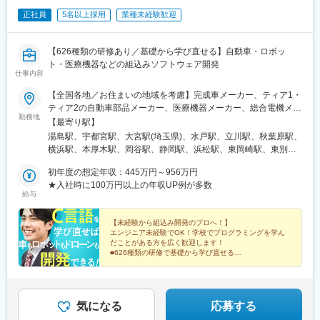
◇自動車関連：自動運転アシストシステムの開発
6,000社以上の企業の取引実績もあります。当社が最も重要視して
正社員
5名以上採用
業種未経験歓迎
◇宇宙・航空関連：航空機／ジェットエンジン用の制御回路シス
いるのは、社員に対して良質な雇用環境を創出し、エンジニア満
テム設計・開発
足度No.1を実現することが、必ず顧客企業の満足につながると考
◇半導体関連：有機ELなどの設計・開発
えています。
【626種類の研修あり／基礎から学び直せる】自動車・ロボッ
ト・医療機器などの組込みソフトウェア開発
■当社の魅力
変更の範囲：会社の定める業務
仕事内容
人材会社から製造支援会社・人材教育会社へとシフトし、今後は
エンジニアの採用拡大まで行っている当社。社員・顧客・会社が
【全国各地／お住まいの地域を考慮】完成車メーカー、ティア1・
WIN・WIN・WINの関係を構築できる事業を行えることが魅力と
ティア2の自動車部品メーカー、医療機器メーカー、総合電機メー
勤務地
なります。
カー、半導体製造装置メーカーなど当社取引先の拠点（東北・関
【最寄り駅】
東・中部・東海・関西・九州を中心に全国各地）※派遣先企業にて
湯島駅、宇都宮駅、大宮駅(埼玉県)、水戸駅、立川駅、秋葉原駅、
変更の範囲：会社の定める業務
就業（事業所・拠点については下記「勤務地一覧」を参照くださ
横浜駅、本厚木駅、岡谷駅、静岡駅、浜松駅、東岡崎駅、東別院
い）※異動等で勤務地に変更がある場合の範囲：当社における各部
駅、あすなろう四日市駅、東寺駅、尼崎駅(東海道本線)、神戸三宮
署及び各拠点等、当社の定める場所。詳細は就業条件明示書に記
初年度の想定年収：445万円～956万円
駅(阪神)、広島駅、祇園駅(福岡県)、花畑町駅、上野広小路駅、岩
載。■経験者採用のうち希望勤務地エリアの営業所に配属された割
★入社時に100万円以上の年収UP例が多数
本町駅、神奈川駅、近鉄四日市駅、京都駅、末広町駅(東京都)、反
給与
合95.2%■社宅制度有り（費用：月2～4万円）※自宅通勤できない
町駅
場合は会社にて寮・社宅を用意いたします。【受動喫煙対策】当
社拠点：各事業所で対策あり派遣先 ：各社規定に則る
【未経験から組込み開発のプロへ！】
エンジニア未経験でOK！学校でプログラミングを学ん
だことがある方を広く歓迎します！
■626種類の研修で基礎から学び直せる
■大手メーカーで活躍
■自動車をはじめ多様な製品開発にチャレンジ
■リモートワーク案件あり
気になる
応募する