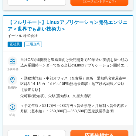
（エージェントサービス）
医療ロボット向けコントローラの制御ソフトウェアの設計・開
◆研修内容詳細
発
アルゴリズム・Ｃ言語プログラミング／組込みソフトウェアの2部
・ロボットアーム制御ソフトの開発業務
構成になっています。
・C言語による制御ソフトの設計
【フルリモート】Linuxアプリケーション開発エンジニ
≪前半≫
・プログラミング、デバッグ、シミュレーション
アルゴリズム・Ｃ言語プログラミングカリキュラム
ア＜世界でも高い技術力＞
・ソフトウェアドキュメントの作成
・アルゴリズム
イーソル 株式会社
・C言語プログラミング
（2）業界：精密機械・機器
・C言語プログラミング演習
正社員
上場企業
デジタルカメラ等向け各種装置制御・アプリケーションソフト
・ソフトウェア開発演習
ウェア開発
・性能調整点検装置の撮像機能部分の開発等
自社OS関連開発と製造業向け受託開発で30年近い実績を持つ組み
≪後半≫
・上記に関する詳細設計、コーディング、デバッグ、単体テス
込み系開発ベンダーである当社のLinuxアプリケーション開発エン
組込ソフトウェアカリキュラム
ト、結合テスト、システムテスト
仕事内容
ジニアとして業務を担っていただきます。
・組込み制御概要
・組込みシステム開発（マイコンボード）
＜勤務地詳細＞中部オフィス（名古屋）住所：愛知県名古屋市中
（3）業界：自動車・二輪業界
■職務内容：
・組込みソフトウェア演習
区錦3-14-15 カゴメビル10F勤務地最寄駅：地下鉄名城線／栄駅受
ADAS（先進運転支援システム）の開発
・ROS(Robot Operating System)を活用したロボティクスおよび
勤務地
動喫煙対策：敷地内全面禁煙変更の範囲：会社の定める事業所
【最寄り駅】
・ADAS各機能（LKAS、AEB、PMPD、ACC、VMC、ESP、
自律制御のためのアプリケーション、ミドルウェア、ドライバ、
※研修内容・期間は変更になる可能性がございます。
（リモートワーク含む）
EPB）の設計開発
栄町駅(愛知県)、栄駅(愛知県)、久屋大通駅
OSの開発
※研修用ノートパソコンとWiFiを貸与します。
・Autowareを活用した自律走行のためのソフトウェア開発
＜予定年収＞521万円～683万円＜賃金形態＞月給制＜賃金内訳＞
（4）業界：自動車・二輪業界
・ROSおよびAutowareを用いたシステム開発におけるテクニカル
◆過去の修了者の配属先の業務一例◆
月額（基本給）：269,800円～353,600円固定残業手当/月：
・ADAS向けコントローラーECUの実装業務
リード
【自動車業界】ADAS向けコントローラーECUの実装業務
給与
56,300円～73,700円（固定残業時間25時間0分/月）超過した時間
・ADAS ECUに対し安全技術の考察・検討・実装
・ROSおよびAutowareを用いたシステム開発におけるロボットや
【精密機器業界】デジタルカメラ等向け各種装置制御・アプリケ
外労働の残業手当は追加支給＜月給＞326,100円～427,300円（一
車両へのインテグレーション
ーションソフトウェア開発
律手当を含む）＜昇給有無＞有＜残業手当＞有＜給与補足＞・昇
【産業用ロボット業界】医療ロボット向けコントローラの制御ソ
給は年1回（1月）、・賞与年2回(6月、12月)・賞与とは別途、事
変更の範囲：会社の定める業務
応募依頼する