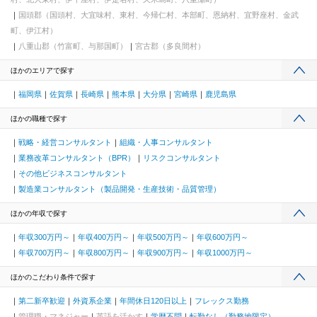
国頭郡（国頭村、大宜味村、東村、今帰仁村、本部町、恩納村、宜野座村、金武
町、伊江村）
八重山郡（竹富町、与那国町）
宮古郡（多良間村）
ほかのエリアで探す
福岡県
佐賀県
長崎県
熊本県
大分県
宮崎県
鹿児島県
ほかの職種で探す
戦略・経営コンサルタント
組織・人事コンサルタント
業務改革コンサルタント（BPR）
リスクコンサルタント
その他ビジネスコンサルタント
製造業コンサルタント（製品開発・生産技術・品質管理）
ほかの年収で探す
年収300万円～
年収400万円～
年収500万円～
年収600万円～
年収700万円～
年収800万円～
年収900万円～
年収1000万円～
ほかのこだわり条件で探す
第二新卒歓迎
外資系企業
年間休日120日以上
フレックス勤務
管理職・マネジャー
英語を活かす
学歴不問
転勤なし（勤務地限定）