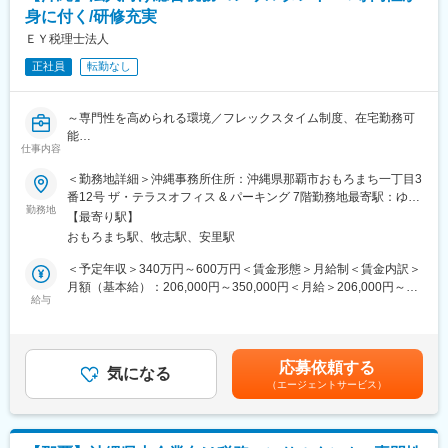
その他、海外研修にも毎年約100名（全体の10-15%）が参加して
身に付く/研修充実
いるなど、人を育てる文化が根付いています。
ＥＹ税理士法人
■働き方：
正社員
転勤なし
リモートやフレックス制等、業務の状況に応じてご自身でプライ
ベートに合わせた柔軟な働き方ができる環境です。
～専門性を高められる環境／フレックスタイム制度、在宅勤務可
能
仕事内容
■業務内容：
＜勤務地詳細＞沖縄事務所住所：沖縄県那覇市おもろまち一丁目3
＜具体的な業務内容＞
番12号 ザ・テラスオフィス & パーキング 7階勤務地最寄駅：ゆい
・法人クライアント（上場企業や外資系日本法人等）に係る税務
勤務地
レール線／おもろまち駅受動喫煙対策：屋内全面禁煙
【最寄り駅】
申告書の作成・レビュー
おもろまち駅、牧志駅、安里駅
・上記クライアントに対する税務顧問・税務相談その他の税務ア
ドバイス
＜予定年収＞340万円～600万円＜賃金形態＞月給制＜賃金内訳＞
・上記クライアントに対する税務調査サポート
月額（基本給）：206,000円～350,000円＜月給＞206,000円～
■研修体制：
給与
350,000円＜昇給有無＞有＜残業手当＞有＜給与補足＞※基本給に
年間500以上の独自研修カリキュラムを保有し、ほとんどのカリ
みなし残業代は含まれていません。残業手当は全額別途支給され
キュラムは内部のメンバーが講師を担当しています。現場配属後
ます※予定年収は残業手当及び賞与の見込み額を含む想定年収とな
もOJTでの育成や、チーム内での勉強会なども実施しています。
ります■賞与：年2回■昇給：年1回賃金はあくまでも目安の金額で
応募依頼する
その他、海外研修にも毎年約100名（全体の10-15%）が参加して
気になる
あり、選考を通じて上下する可能性があります。月給(月額)は固定
（エージェントサービス）
いるなど、人を育てる文化が根付いています。
手当を含めた表記です。
■働き方：
リモートやフレックス制等、業務の状況に応じてご自身でプライ