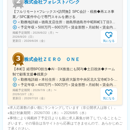
株式会社フォレストバンク
・フューチャーグループによる企業買収などM＆Aにも関わる機会
もあり
【フルリモート×フレックス×訪問無】SPC会計・税務◆再エネ事
・デジタルを活用した経営/業務の変革、新しい価値の創造を実
業／SPC案件中心で専門スキルを磨ける
施。成長途上のチームのため、自身の推進したい領域を開拓し、
＜勤務地詳細＞徳島支店住所：徳島県徳島市中昭和町1丁目3番地 山一興業ビル5F受動喫煙対策：屋内全面禁煙変更の範囲：会社の定める事業所（リモートワーク含む）
成長させていくことが可能
＜予定年収＞500万円～600万円＜賃金形態＞月給制＜賃金内訳＞月額（基本給）：332,000円～387,000円固定残業手当/月：28,000円～33,000円（固定残業時間10時間0分/月）超過した時間外労働の残業手当は追加支給＜月給＞360,000円～420,000円（一律手当を含む）＜昇給有無＞有＜残業手当＞有＜給与補足＞※年齢、経験を考慮の上、決定します。※賞与あり（年最大3回、2ヶ月分、業績に応じて支給）賃金はあくまでも目安の金額であり、選考を通じて上下する可能性があります。月給(月額)は固定手当を含めた表記です。
掲載予定期間：
2026/6/22（月）
〜
■働き方
2026/9/20（日）
・リモート主体
気になる
更新日：
2026/6/26（金）
└必要に応じて出社する体制
・自身の裁量で働ける環境
└所要での中抜け等が柔軟にできる環境です。
株式会社ＺＥＲＯ ＯＮＥ
■ミッション
【本町】経理BPO担当◆AI・DX推進にも関与◆土日祝休◆チーム
・Vision
制で顧客支援◆残業少
変化の激しい環境の中、企業変革・成長戦略をお客様と一緒に創
＜勤務地詳細＞本社住所：大阪府大阪市中央区北久宝寺町3-5-12 御堂筋本町アーバンビル4階受動喫煙対策：屋内全面禁煙変更の範囲：会社の定める事業所
造し実現する
＜予定年収＞400万円～500万円＜賃金形態＞月給制＜賃金内訳＞月額（基本給）：333,333円～416,666円＜月給＞333,333円～416,666円＜昇給有無＞有＜残業手当＞有＜給与補足＞■昇給：年1回（1月）■賞与：業績連動型（原則として固定賞与はなし）賃金はあくまでも目安の金額であり、選考を通じて上下する可能性があります。月給(月額)は固定手当を含めた表記です。
・Mission
掲載予定期間：
2026/7/9（木）
〜
お客様の成長を通して豊かな社会実現への貢献をする
2026/10/7（水）
気になる
更新日：
2026/7/10（金）
変更の範囲：会社の定める業務
※求人応募数の多い順にランキングしています（非公開求人は除く）。
※集計対象期間：2026/7/30（木）～2026/8/5（水）
※事情により掲載終了予定日よりも前に求人募集が終了していることもご
ざいます。その場合は当サイトから応募はできませんので、あらかじめご
了承ください。