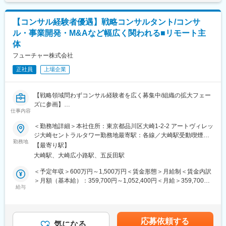
含めた表記です。
・法人税、消費税の申告書作成
キャリアチャレンジの希望については前向きに考慮いただける環
・SPC特有の税務論点の整理
境があります。
【コンサル経験者優遇】戦略コンサルタント/コンサ
・税理士法人との折衝・資料作成
ル・事業開発・M&Aなど幅広く関われる■リモート主
・再エネ関連の税制優遇の適用検討
■当金庫働き方と魅力：
体
・住宅手当は最大約8割、引っ越し手当は全額補助等の福利厚生が
＜SPC関連業務（キャリアに応じて）＞
充実。
フューチャー株式会社
・SPC設立に向けたスキーム検討補助
・平均残業時間については20時間以内となっております。
正社員
上場企業
・出資者向け資料の作成支援
・全国転勤型の他にエリア限定での働き方もございます。
・資金調達スキームの管理
・リモートワークや顧客向け直行・直帰も可能です。
・契約・定款管理、運営管理
【戦略領域問わずコンサル経験者を広く募集中/組織の拡大フェー
変更の範囲：会社の定める業務
ズに参画】
＜その他＞
仕事内容
●30年以上の歴史があり中期経営計画や事業戦略の策定に大きな
・クライアント（主に都市部企業）との打合せ対応（オンライン
強み有り
中心）
＜勤務地詳細＞本社住所：東京都品川区大崎1-2-2 アートヴィレッ
●ワンプール制でグループの顧客基盤をフル活用して多様な顧客に
・業務フロー整備、効率化推進
ジ大崎セントラルタワー勤務地最寄駅：各線／大崎駅受動喫煙対
価値貢献
勤務地
・監査対応など
策：屋内全面禁煙変更の範囲：会社の定める事業所（リモートワ
【最寄り駅】
●明瞭評価の一貫として全社員の頑張りをアピールするプレゼンの
ーク含む）
大崎駅、大崎広小路駅、五反田駅
場あり
■組織構成：
●在宅、中抜けなど業務に応じてフレキシブルかつ効率的に働く文
約20名
＜予定年収＞600万円～1,500万円＜賃金形態＞月給制＜賃金内訳
化
※20代～30代中心の組織で、会計・税務業務を担当しています
＞月額（基本給）：359,700円～1,052,400円＜月給＞359,700円
給与
～1,052,400円＜昇給有無＞有＜残業手当＞有＜給与補足＞※経
Futureグループの戦略部門に参画いただきます。
■ポジションの魅力：
験・年齢・能力・前職給与等を考慮し、当社規程により決定しま
Futureグループの技術基盤、顧客基盤、人財基盤、経営基盤を活
（1） SPC×再エネという専門性の高い領域
す。・昇給：年1回（4月）・賞与：年2回（6月・12月）賃金はあ
用し、戦略・経営コンサルティング事業を行います。30年培った
・市場価値の高いスキルが身につく環境
くまでも目安の金額であり、選考を通じて上下する可能性があり
応募依頼する
デジタルの技術力を最大限生かし、他社には真似できないコンサ
気になる
（2） 一括受託モデルで上流まで関われる