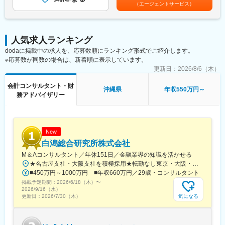
ます。月給(月額)は固定手当を含めた表記です。
（エージェントサービス）
ルティングサービスを企画・推進することが可能です。
・SPCの設立～運営～税務申告までワンストップで提供
これから更に規模拡大を見込んでおり、積極的に採用予定です。
（3） フルリモートが成立するビジネスモデル
・クライアントは東京・大阪中心で訪問ほぼなし
■職務内容
・オンライン完結の業務設計のため、フルリモートが実現
人気求人ランキング
多様な業界のクライアント向けに経営コンサルティングサービス
（4） 働きやすい環境
dodaに掲載中の求人を、応募数順にランキング形式でご紹介します。
を提供
・フルリモート／フルフレックス
※応募数が同数の場合は、新着順に表示しています。
(案件によって、テクノロジーグループとの共同案件もあり)
・残業月平均10時間程度
・事業戦略/マーケティング戦略立案
更新日：
2026/8/6（木）
・Slack、Zoom中心のコミュニケーション
・新規事業/サービス立案/立ち上げ支援
・週1回の定例MTGあり
会計コンサルタント・財
・中長期経営方針/IT投資戦略立案
沖縄県
年収550万円～
務アドバイザリー
・組織改革（新設組織設計）
■就業環境：
・市場/競合調査/分析
・フルリモート勤務（半年に1回出社あり※任意）
・戦略推進/実行支援
・Slack／Zoomを活用したコミュニケーション
■顧客領域
New
■当社について：
流通/小売、消費財、食品・飲料、化粧品、自動車、電子機器、ヘ
白潟総合研究所株式会社
当社は2007年設立以降、「森林事業」と「環境エネルギー事業」
ルスケア、人材派遣業界など
の2軸で事業を展開しています。森林資源の活用だけでなく、再生
M＆Aコンサルタント／年休151日／金融業界の知識を活かせる
可能エネルギーの普及を通じて、環境価値と経済価値の両立を実
★名古屋支社・大阪支社を積極採用★転勤なし東京・大阪・名古屋のいずれか※希望、居住地を考慮して決定いたします。■東京本社〒103-0001東京都中央区日本橋小伝馬町4-11 サンコービル7F■大阪本社〒541-0046大阪府大阪市中央区平野町2-2-13 堺筋ウエストプレイス9F■名古屋支社（★積極採用中）〒460-0003愛知県名古屋市中区錦2-5-5 八木兵伝馬町ビル3F※敷地内全面禁煙★直行直帰可能
■魅力
現し、持続可能な社会の構築に貢献しています。
■450万円～1000万円 ■年収660万円／29歳・コンサルタント
・戦略/経営コンサルティンググループにてコンサルティング事業/
掲載予定期間：
2026/6/18（木）
〜
新規事業開発を推進に関われる
変更の範囲：会社の定める業務
2026/9/16（水）
・CEOの金丸や、技術を本質的に理解し、使いこなす社内のテク
気になる
更新日：
2026/7/30（木）
ノロジーチームと協力してプロジェクト/営業推進をすることが可
能
・顧客との協業による事業推進（責任者として）も可能