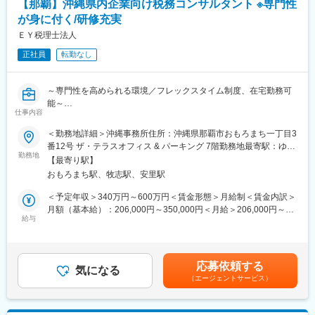
【那覇】沖縄県内企業向け税務コンサルタント ※専門性
ベートに合わせた柔軟な働き方ができる環境です。
が身に付く/研修充実
変更の範囲：会社の定める業務
ＥＹ税理士法人
正社員
転勤なし
～専門性を高められる環境／フレックスタイム制度、在宅勤務可
能～
仕事内容
■業務内容：
＜勤務地詳細＞沖縄事務所住所：沖縄県那覇市おもろまち一丁目3
以下業務に従事いただきます。
番12号 ザ・テラスオフィス & パーキング 7階勤務地最寄駅：ゆい
・沖縄に活動の拠点を置く法人・個人事業者への法人税、所得
勤務地
レール線／おもろまち駅受動喫煙対策：屋内全面禁煙
【最寄り駅】
税、地方税、消費税に関する専門的な税務アドバイザリー業務
おもろまち駅、牧志駅、安里駅
・公益法人に特化した会計・税務アドバイザリー業務
・個人の贈与・相続等、資産税に関する専門的な税務アドバイザ
＜予定年収＞340万円～600万円＜賃金形態＞月給制＜賃金内訳＞
リー業務
月額（基本給）：206,000円～350,000円＜月給＞206,000円～
給与
350,000円＜昇給有無＞有＜残業手当＞有＜給与補足＞※基本給に
＜具体的な業務＞
みなし残業代は含まれていません。残業手当は全額別途支給され
・法人クライアント・個人クライアント（沖縄現地法人・事業
ます※予定年収は残業手当及び賞与の見込み額を含む想定年収とな
者）に係る税務申告書の作成・申告
ります■賞与：年2回■昇給：年1回賃金はあくまでも目安の金額で
応募依頼する
・法人・個人クライアントに対する税務顧問・税務相談、その他
気になる
あり、選考を通じて上下する可能性があります。月給(月額)は固定
（エージェントサービス）
の税務アドバイス
手当を含めた表記です。
・法人・個人クライアントに対する税務調査対応
・公益法人等（医療法人・公益社団財団法人、社会福祉法人）に