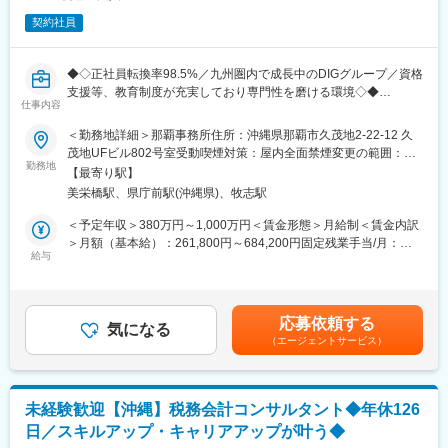
契約社員
◆◇正社員転換率98.5%／九州圏内で成長中のDIGグループ／資格
支援等、教育制度が充実しており専門性を磨ける環境◇◆
仕事内容
税務・会計を中核に、労務、人事、不動産、M&A、財務コンサル
＜勤務地詳細＞那覇事務所住所：沖縄県那覇市久茂地2-22-12 久
ティングなどをワンストップで提供するDIGグループにて税務コ
茂地UFビル802号室受動喫煙対策：屋内全面禁煙変更の範囲：会
ンサルタントをお任せいたします。
勤務地
社の定める事業所
【最寄り駅】
美栄橋駅、県庁前駅(沖縄県)、牧志駅
■業務内容：
税務コンサルティング部に所属し、税務顧問を中心としたクライ
＜予定年収＞380万円～1,000万円＜賃金形態＞月給制＜賃金内訳
アント対応と提案業務をお任せします。記帳代行・申告書作成を
＞月額（基本給）：261,800円～684,200円固定残業手当/月：
行う部署と顧問フロントを分ける「製販分離」体制のため、面談
給与
56,700円～148,000円（固定残業時間30時間0分/月）超過した時
や提案、相談対応に時間を使いやすい環境です。
間外労働の残業手当は追加支給＜月給＞318,500円～832,200円
（一律手当を含む）＜昇給有無＞有＜残業手当＞有＜給与補足＞
＜具体的な業務＞
【賞与】年2回（支給の有無・金額は評価項目の達成度に応じて決
応募依頼する
・クライアント対応（チャット・電話・オンライン／対面面談）
気になる
定）【昇給】年2回（評価項目の達成度に応じて決定）賃金はあく
（エージェントサービス）
・試算表、税務申告書、決算書のチェック
までも目安の金額であり、選考を通じて上下する可能性がありま
・税務・財務に関する提案、経営サポート
す。月給(月額)は固定手当を含めた表記です。
・節税対策、資金繰りなどの改善提案
・クラウド会計ツール（MFクラウド会計、freee等）の導入支
未経験歓迎【沖縄】税務会計コンサルタント◆年休126
援 ほか
日／スキルアップ・キャリアアップが叶う◆