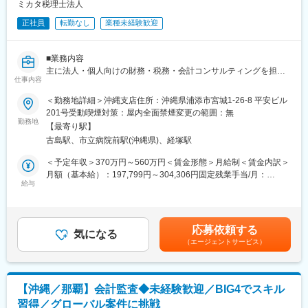
※ご希望や適性に応じて、相続税・贈与税申告のフロント対応、
ミカタ税理士法人
M&A・IPO支援などのソリューション提案にもチャレンジ可能で
正社員
転勤なし
業種未経験歓迎
す。
■魅力ポイント：
■業務内容
・製販分離＋メイン／サブ担当のユニット制で、一人で抱え込ま
主に法人・個人向けの財務・税務・会計コンサルティングを担当
ず顧問フロント・提案に集中できます。
仕事内容
していただきます。
・創業支援からIPO、事業承継、M&A、相続、労務までグループ
＜勤務地詳細＞沖縄支店住所：沖縄県浦添市宮城1-26-8 平安ビル
で対応しており、税務の枠を超えた幅広い経験・専門性を身につ
【具体的には】
201号受動喫煙対策：屋内全面禁煙変更の範囲：無
けられます。
・月次決算業務
勤務地
・フレックスタイム制や税理士試験休暇、大学院・予備校奨学
【最寄り駅】
・会計・税務顧問、コンサルティング
金、TAC法人割引など、資格取得・スキルアップを後押しする制
古島駅、市立病院前駅(沖縄県)、経塚駅
・創業・会社設立支援
度が充実しています。
・事業計画作成支援
＜予定年収＞370万円～560万円＜賃金形態＞月給制＜賃金内訳＞
・資金調達支援
月額（基本給）：197,799円～304,306円固定残業手当/月：
■組織構成・働き方：
・組織再編
給与
62,201円～95,694円（固定残業時間40時間0分/月）超過した時間
税務コンサルティング部は、主に新卒・中途のメンバーで構成さ
・企業再生・・・など
外労働の残業手当は追加支給＜月給＞260,000円～400,000円（一
れ、20代から30代半ばが中心です。1チームあたり課長＋メンバ
律手当を含む）＜昇給有無＞有＜残業手当＞有＜給与補足＞※現職
ー約5名で、顧問先はメイン担当とサブ担当の2名体制で担当しま
社内には事業承継・相続対策部門や法人部門などその分野に長け
（前職）および経験・能力を考慮したうえで決定します。年収
す。日常的な情報共有や相談がしやすく、同世代で切磋琢磨でき
応募依頼する
たスペシャリストが在籍しています。
気になる
例：年収390万円/20代後半 実務未経験入社/初年度年収年収500
る環境です。
（エージェントサービス）
クライアントには最適なソリューションを提供するため、自分の
万円/30代前半 実務経験4年入社/初年度年収年収1,100万円/30代
忘年会や繁忙期明けの打ち上げ、サークル活動補助制度など、コ
専門分野の強みを発揮しながら他部門と連携し、クライアントに
半ば 経験10年(役職：部長)賃金はあくまでも目安の金額であ
ミュニティを大切にするカルチャーも特徴です。フレックスタイ
は最適なソリューションを提供しています。
り、選考を通じて上下する可能性があります。月給(月額)は固定手
ム制（コアタイム11:00～15:00）を採用し、研修後は週1日程度
当を含めた表記です。
のリモートワークも可能です。
【沖縄／那覇】会計監査◆未経験歓迎／BIG4でスキル
※月次決算業務については、大阪本社・浜松支店・上越支店に『月
習得／グローバル案件に挑戦
次入力・決算申告センター』があるため、入力業務は原則センタ