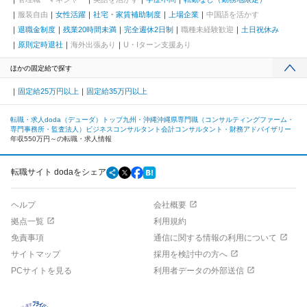
服装自由
女性活躍
社宅・家賃補助制度
上場企業
中国語を活かす
退職金制度
残業20時間未満
完全週休2日制
職種未経験歓迎
土日祝休み
原則定時退社
海外出張あり
U・Iターン支援あり
ほかの固定給で探す
固定給25万円以上
固定給35万円以上
転職・求人doda（デューダ）トップ
九州・沖縄
沖縄県
専門職（コンサルティングファーム・
専門事務所・監査法人）
ビジネスコンサルタント
会計コンサルタント・財務アドバイザリー
年収550万円～の転職・求人情報
転職サイト dodaをシェア
ヘルプ
会社概要
拠点一覧
利用規約
免責事項
通信に関する情報の利用について
サイトマップ
採用を検討中の方へ
PCサイトを見る
利用者データの外部送信