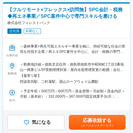
・業界横断で大手クライアントのDXを支援し、経営インパクトの
引、シンジケートローン組成などの提案・セールス・経営相談・
大きいテーマに挑戦できます。
【フルリモート×フレックス×訪問無】SPC会計・税務
アドバイス、創業支援、再生支援などの総合的な金融サービスを
・原則リモート、日本国内どこからでも勤務可能で、年間休日
提供していきます。
◆再エネ事業／SPC案件中心で専門スキルを磨ける
125日と学習支援制度が整っています（学会・資格・書籍支援、
株式会社フォレストバンク
クラウド検証環境、Udemy Businessなど）。
■メインミッション：
社会変革や地域創生に向けて取り組む中小中堅から上場企業含め
正社員
転勤なし
て向けた財務をはじめとした支援策を社長や財務部門トップに提
変更の範囲：会社の定める業務
案をしていきます。
＜森林事業×再生可能エネルギー事業を軸に、持続可能な社会の実
現を目指す企業／再エネSPC案件を中心に、会計・税務の専門性
■営業ポジションの特徴と魅力：
仕事内容
を高められるポジション＞
・財務支援以外にも豊富なソリューションを活用し、幅のある提
案が可能です。
＜勤務地詳細＞徳島支店住所：徳島県徳島市中昭和町1丁目3番地
■業務内容：
・各事業エリアの特性を踏まえた支店全体での目標設定を行って
山一興業ビル5F受動喫煙対策：屋内全面禁煙変更の範囲：会社の
再生可能エネルギー（主に太陽光発電）に関するSPC案件を中心
おり、個人の定量的なノルマ設定はありません。
勤務地
定める事業所（リモートワーク含む）
【最寄り駅】
に、以下の業務を段階的にお任せします。
・戦略的に訪問先を選定し、仮説提案型の営業を行っていただき
阿波富田駅、二軒屋駅、眉山ロープウェイ山麓駅
まずは会計・税務業務からスタートし、将来的には上流工程にも
ます。（1日訪問数平均2件～6件）
関わっていただく想定です。
・代表者と直接面談可能であり、自身が設計した金融ソリューシ
＜予定年収＞500万円～600万円＜賃金形態＞月給制＜賃金内訳＞
＜会計業務＞
ョンスキームを直接経営者向けにご提案可能です。
月額（基本給）：332,000円～387,000円固定残業手当/月：
・仕訳入力、帳簿作成
・取引先は法人に限定されるので法人向けソリューション提供の
給与
28,000円～33,000円（固定残業時間10時間0分/月）超過した時間
・月次／四半期／年次決算対応
専門性をより高めることができます。
外労働の残業手当は追加支給＜月給＞360,000円～420,000円（一
・キャッシュフロー管理
律手当を含む）＜昇給有無＞有＜残業手当＞有＜給与補足＞※年
・発電設備等の固定資産管理、減価償却
■今後のキャリアパス事例：
齢、経験を考慮の上、決定します。※賞与あり（年最大3回、2ヶ
応募依頼する
・プロジェクト単位での収支管理
営業でご活躍いただいた後にスタートアップ営業室や投資開発事
気になる
月分、業績に応じて支給）賃金はあくまでも目安の金額であり、
（エージェントサービス）
業室などのバックオフィスポジションへのキャリアも形成できま
選考を通じて上下する可能性があります。月給(月額)は固定手当を
＜税務業務＞
す。