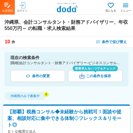
会員登録
ログイン
気になる
メニュー
沖縄県、会計コンサルタント・財務アドバイザリー、年収
550万円～
の転職・求人検索結果
10
条件で並び替え
件
現在の検索条件
[職種]会計コンサルタント・財務アドバイザリー-ビジネスコンサルタント [勤務地]沖縄県 [年収]550万円～
新着求人をいつでもチェック
条件の変更
この条件を保存
沖縄県
のみで募集中
【那覇】税務コンサル◆未経験から挑戦可！面談や提
案、相談対応に集中できる体制◇フレックス＆リモー
ト◎
ＤＩＧ税理士法人