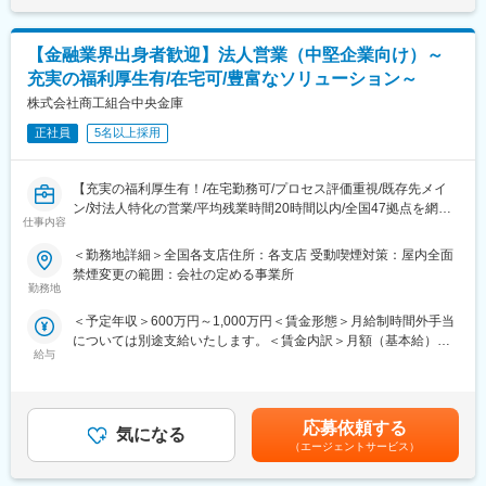
の構想策定
・KGI／KPI設計、ロードマップ策定
・業務フローやユースケースのAsIs／ToBe整理、課題抽出
【金融業界出身者歓迎】法人営業（中堅企業向け）～
・ToBeデータ／AIアーキテクチャの策定
充実の福利厚生有/在宅可/豊富なソリューション～
・生成AI／AIエージェント・データ活用基盤導入に向けた現状分
析、PoC企画、要件定義
株式会社商工組合中央金庫
・導入後のオペレーションフロー作成、DataOps／LLMOps運用
正社員
5名以上採用
設計、データガバナンス整備
・Snowflake／Databricks／BigQuery等を中核としたデータ基
盤・生成AIシステム構築のPM／PMO／技術アドバイザリ
【充実の福利厚生有！/在宅勤務可/プロセス評価重視/既存先メイ
・クライアントのデータ組織立ち上げ、人材育成、自走化に向け
ン/対法人特化の営業/平均残業時間20時間以内/全国47拠点を網羅
た伴走支援
仕事内容
するネットワークがここにある！】
＜勤務地詳細＞全国各支店住所：各支店 受動喫煙対策：屋内全面
【プロジェクト例】
■職務概要：
禁煙変更の範囲：会社の定める事業所
・通信：データドリブン経営実践のための自走化支援
法人の営業担当となり、各自50先～100先の中小企業をメインと
勤務地
・航空：生成AIチャットボット／ナレッジマネジメント構想立案
した事業者へ向けて様々な課題解決手段を用いて提案営業を推進
・金融：社内ナレッジサポート・Web相談AIの性能改善と
＜予定年収＞600万円～1,000万円＜賃金形態＞月給制時間外手当
いただきます。
LLMOps基盤構築
については別途支給いたします。＜賃金内訳＞月額（基本給）：
※プロジェクト事例：
・食品飲料：データメッシュ型データ基盤・Text-to-SQL AIエージ
給与
300,000円～520,000円＜月給＞300,000円～520,000円＜昇給有
https://shochu-saiyo.com/plus/project/002/
ェント構築
無＞有＜残業手当＞有＜給与補足＞※ご経験に応じ、提示年収の変
・大規模テーマパークの開設に際してシンジケートローンのアレ
・製造：データ活用コンサルティング、KPI設計、生成AI活用支援
動あり.※残業代については別途支給あります。賃金はあくまでも
ンジャーとして、現地の支店法人営業担当者が中心となり、完結
目安の金額であり、選考を通じて上下する可能性があります。月
まで伴走。
応募依頼する
■魅力ポイント：
気になる
給(月額)は固定手当を含めた表記です。
（エージェントサービス）
・生成AI／AIエージェント／最新クラウドDWHを活用した先進案
■業務詳細：
件で、戦略～実装まで一気通貫で関われます。
顧客の財務分析を行い、特性に合わせて融資やデリバティブ取