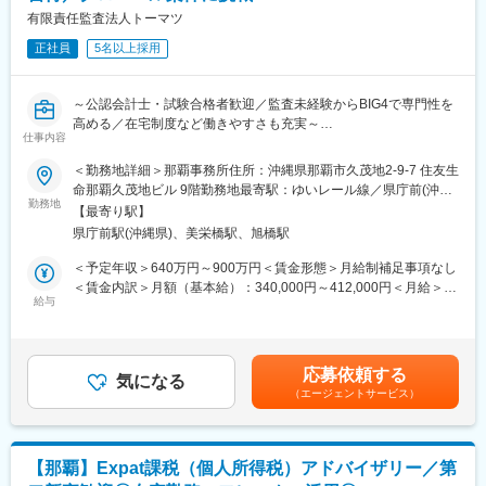
変更の範囲：会社の定める業務
ーに依頼をするシステムです。
有限責任監査法人トーマツ
正社員
5名以上採用
■ポジションの魅力：
【未経験者積極採用】
業界未経験からスタートした先輩が多数活躍中。入社後はOJTやe
～公認会計士・試験合格者歓迎／監査未経験からBIG4で専門性を
ラーニングを通じて会計入力や申告業務などの基礎を習得し、先
高める／在宅制度など働きやすさも充実～
輩社員のサポートや副担当業務を経験しながら着実に成長できま
仕事内容
す。半年～1年を目安に担当顧客を持ち、習得度に応じて無理なく
■職務内容
＜勤務地詳細＞那覇事務所住所：沖縄県那覇市久茂地2-9-7 住友生
ステップアップできる環境です。
会計監査業務（金融商品取引法、会社法監査等に基づく監査業
命那覇久茂地ビル 9階勤務地最寄駅：ゆいレール線／県庁前(沖縄
務）、及びその他周辺業務
勤務地
県)駅受動喫煙対策：屋内全面禁煙変更の範囲：会社の定める事業
【キャリアアップ】
【最寄り駅】
所（リモートワーク含む）
税務・会計の専門知識だけでなく、経営者への提案力やコンサル
県庁前駅(沖縄県)、美栄橋駅、旭橋駅
■魅力
ティングスキルも身につけられます。将来的には教育担当やマネ
【専門性を高め、連携し助け合う風土】各法人が専門性を高め、
＜予定年収＞640万円～900万円＜賃金形態＞月給制補足事項なし
ージャー、エリア統括マネージャーとして人材育成や組織運営、
協業することでシナジーを生むというデロイトトーマツグループ
＜賃金内訳＞月額（基本給）：340,000円～412,000円＜月給＞
経営に関わるキャリアも目指せます。
の方針があります。デロイトグループの各社とのクロスアサイン
給与
340,000円～412,000円＜昇給有無＞有＜残業手当＞有＜給与補足
等連携機会が豊富にあります。
＞経験やスキルを考慮し、同社規定により決定します。■月給制■
【優位性・差別化ポイント】
【グローバル連携】デロイトのグローバルネットワークはBIG4の
賞与：年3回■昇格：年1回（10月）※能力査定の上、決定します。
・大手と異なり、パッケージ化された提案ではなく、決算事前検
中でも協力で、あらゆる領域においてノウハウの幅の広さがあり
賃金はあくまでも目安の金額であり、選考を通じて上下する可能
討会を通じて企業ごとの課題や状況に合わせた最適なソリューシ
応募依頼する
ます。
気になる
性があります。月給(月額)は固定手当を含めた表記です。
ョンを提供。経営者と直接関わりながら、税務・会計の枠を超え
（エージェントサービス）
【在宅勤務・ベビーシッター制度など制度充実】事務所に出勤せ
たコンサルタントとして成長できる環境です。
ず、自宅などにおいて勤務することを許容する在宅勤務制度があ
ります。 女性活躍推進、働き方改革の各種施策の1つとして、主
■ミカタグループについて：
に出産後の女性職員の職場復帰を後押しすべく、ベビーシッター
1994年に設立した、税務・会計を中心とした経営コンサルティン
【那覇】Expat課税（個人所得税）アドバイザリー／第
／病児保育シッター利用支援制度があります。ベビーシッターお
グ企業です。設立当初から税務会計・財務コンサルティング、事