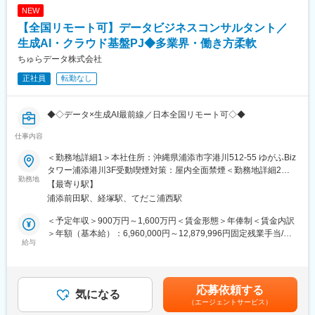
係る税務申告書の作成・申告
NEW
・公益法人等クライアントに対する税務顧問・税務相談、その他
【全国リモート可】データビジネスコンサルタント／
の税務アドバイス
・公益法人等クライアントに対する会計顧問、特殊会計基準に関
生成AI・クラウド基盤PJ◆多業界・働き方柔軟
する会計アドバイス
ちゅらデータ株式会社
・全クライアントにおける、個人資産に関する贈与・相続等の税
正社員
転勤なし
務申告書の作成・申告
・資産税に関連する税務相談・税務アドバイス業務
◆◇データ×生成AI最前線／日本全国リモート可◇◆
■研修体制：
年間500以上の独自研修カリキュラムを保有し、ほとんどのカリ
仕事内容
■採用背景：
キュラムは内部のメンバーが講師を担当しています。現場配属後
生成AIやクラウドデータ基盤を活用したDX案件の増加に伴い、戦
もOJTでの育成や、チーム内での勉強会なども実施しています。
＜勤務地詳細1＞本社住所：沖縄県浦添市字港川512-55 ゆがふBiz
略立案から実行・自走化支援まで担えるデータビジネスコンサル
その他、海外研修にも毎年約100名（全体の10-15%）が参加して
タワー浦添港川3F受動喫煙対策：屋内全面禁煙＜勤務地詳細2＞
タントを増員募集します。特に、大手企業のデータドリブン経営
勤務地
いるなど、人を育てる文化が根付いています。
原則リモートワーク住所：東京都 受動喫煙対策：屋内全面禁煙変
【最寄り駅】
をリードできる経験者をお迎えし、体制強化とサービス品質向上
更の範囲：会社の定める事業所（リモートワーク含む）
浦添前田駅、経塚駅、てだこ浦西駅
を図ります。
■働き方：
リモートやフレックス制等、業務の状況に応じてご自身でプライ
＜予定年収＞900万円～1,600万円＜賃金形態＞年俸制＜賃金内訳
■業務内容：
ベートに合わせた柔軟な働き方ができる環境です。
＞年額（基本給）：6,960,000円～12,879,996円固定残業手当/
ビッグデータ・生成AI／AIエージェント・クラウドデータ基盤を
給与
月：170,000円～260,000円（固定残業時間44時間0分/月）超過し
用いて、クライアントの事業成長と経営課題解決に向けた戦略立
た時間外労働の残業手当は追加支給＜月額＞750,000円～
案～実行支援を一貫して担当いただきます。
1,333,333円（12分割）（一律手当を含む）＜昇給有無＞有＜残
業手当＞有賃金はあくまでも目安の金額であり、選考を通じて上
応募依頼する
【主な業務】
気になる
下する可能性があります。月給(月額)は固定手当を含めた表記で
（エージェントサービス）
・データ活用を軸にした新規デジタル戦略、データドリブン経営
す。