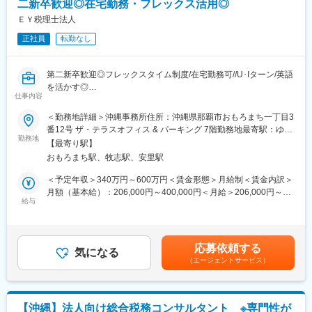
二新卒歓迎◎在宅勤務・フレックス活用◎
よび病児保育の入会金や年会費の法人負担、利用料の割引・補助
業承継・M＆Aなどの経営コンサルティングをノンストップで提供
などが受けられます。
ＥＹ税理士法人
しており、グループ各社と連携しながら業界で唯一無二の「プラ
ットフォーム型コンサルティング」を提唱しています。
正社員
転勤なし
変更の範囲：会社の定める業務
現在では国内26拠点、従業員数600名超の規模の会社へ成長を遂
げました。
第二新卒歓迎◎フレックスタイム制度/在宅勤務可//U･Iターン/英語
変更の範囲：会社の定める業務
を活かす◎
仕事内容
■業務内容：
＜勤務地詳細＞沖縄事務所住所：沖縄県那覇市おもろまち一丁目3
日本企業および外資系企業海外赴任者（日本→海外、海外→日
番12号 ザ・テラスオフィス & パーキング 7階勤務地最寄駅：ゆい
本）の個人税務に関するサービスを提供する部門にて以下業務を
勤務地
レール線／おもろまち駅受動喫煙対策：屋内全面禁煙
【最寄り駅】
お任せします。
おもろまち駅、牧志駅、安里駅
＜具体的な業務内容＞
・日本の確定申告書作成、レビュー、提出
＜予定年収＞340万円～600万円＜賃金形態＞月給制＜賃金内訳＞
・個人の状況に応じたTax Briefing（所得税、住民税の説明）の提
月額（基本給）：206,000円～400,000円＜月給＞206,000円～
供
給与
400,000円＜昇給有無＞有＜残業手当＞有＜給与補足＞※基本給に
・所得税、住民税の納税サポート
みなし残業代は含まれていません。残業手当は全額別途支給され
・税務調査対応、Tax Equalization（税負担調整）計算 など
ます※予定年収は残業手当及び賞与の見込み額を含む想定年収とな
ります■賞与：年2回■昇給：年1回賃金はあくまでも目安の金額で
応募依頼する
■研修体制：
気になる
あり、選考を通じて上下する可能性があります。月給(月額)は固定
（エージェントサービス）
年間500以上の独自研修カリキュラムを保有し、ほとんどのカリ
手当を含めた表記です。
キュラムは内部のメンバーが講師を担当しています。
現場配属後もOJTでの育成や、チーム内での勉強会なども実施し
ています。
【沖縄】法人向け総合税務コンサルタント ※専門性が