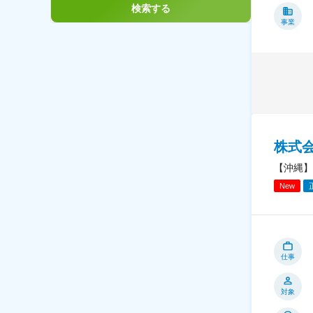
検索する
事業
株式
【沖縄】
New
仕事
対象