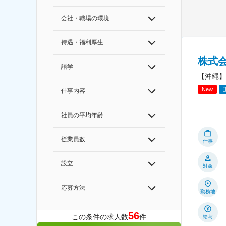
会社・職場の環境
待遇・福利厚生
株式
語学
【沖縄】
New
仕事内容
社員の平均年齢
従業員数
仕事
設立
対象
応募方法
勤務地
56
この条件の求人数
件
給与