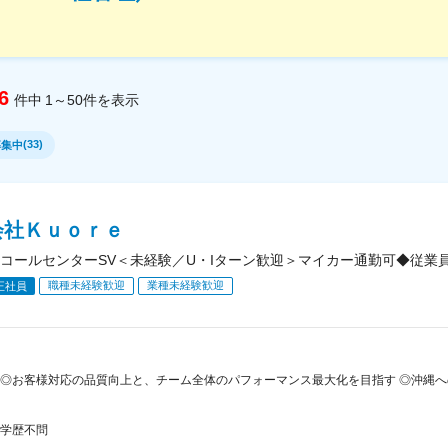
6
件中
1～50
件
を表示
(
33
)
募集中
会社Ｋｕｏｒｅ
コールセンターSV＜未経験／U・Iターン歓迎＞マイカー通勤可◆従業員
職種未経験歓迎
業種未経験歓迎
正社員
◎お客様対応の品質向上と、チーム全体のパフォーマンス最大化を目指す ◎沖縄への
学歴不問