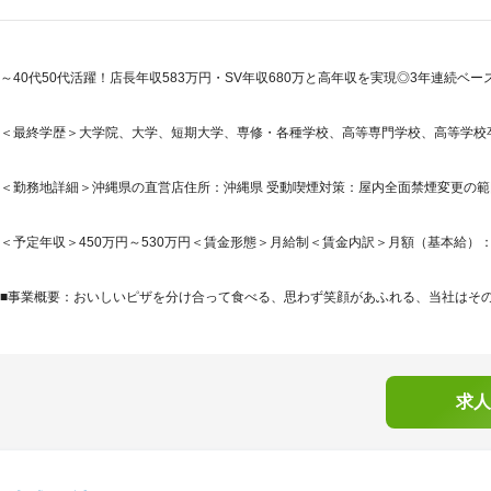
～40代50代活躍！店長年収583万円・SV年収680万と高年収を実現◎3年連続
＜最終学歴＞大学院、大学、短期大学、専修・各種学校、高等専門学校、高等学校
＜勤務地詳細＞沖縄県の直営店住所：沖縄県 受動喫煙対策：屋内全面禁煙変更の
＜予定年収＞450万円～530万円＜賃金形態＞月給制＜賃金内訳＞月額（基本給）：240,3
■事業概要：おいしいピザを分け合って食べる、思わず笑顔があふれる、当社はそのよ
求人