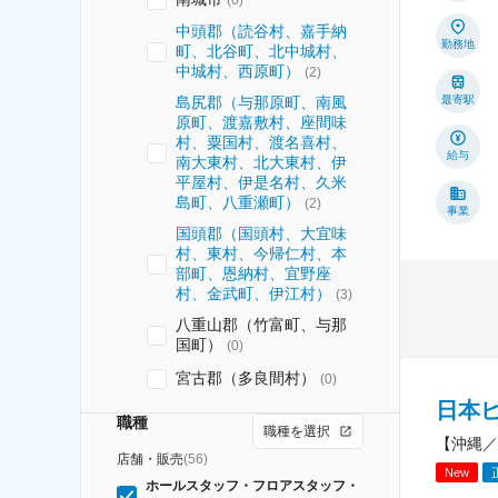
中頭郡（読谷村、嘉手納
勤務地
町、北谷町、北中城村、
中城村、西原町）
(
2
)
島尻郡（与那原町、南風
最寄駅
原町、渡嘉敷村、座間味
村、粟国村、渡名喜村、
給与
南大東村、北大東村、伊
平屋村、伊是名村、久米
島町、八重瀬町）
(
2
)
事業
国頭郡（国頭村、大宜味
村、東村、今帰仁村、本
部町、恩納村、宜野座
村、金武町、伊江村）
(
3
)
八重山郡（竹富町、与那
国町）
(
0
)
宮古郡（多良間村）
(
0
)
日本
職種
職種を選択
【沖縄／
店舗・販売
(
56
)
New
ホールスタッフ・フロアスタッフ・