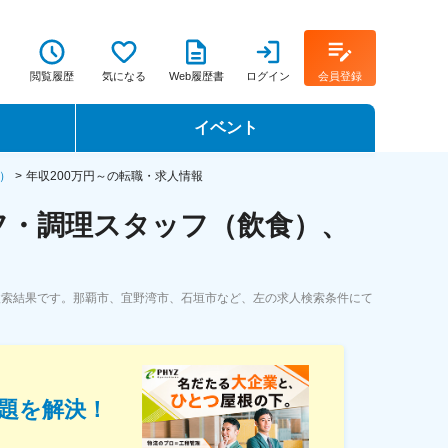
閲覧履歴
気になる
Web履歴書
ログイン
会員登録
イベント
転職イベント・転職セミナー
）
年収200万円～の転職・求人情報
フ・調理スタッフ（飲食）、
転職フェア
転職セミナー動画
検索結果です。那覇市、宜野湾市、石垣市など、左の求人検索条件にて
題を解決！