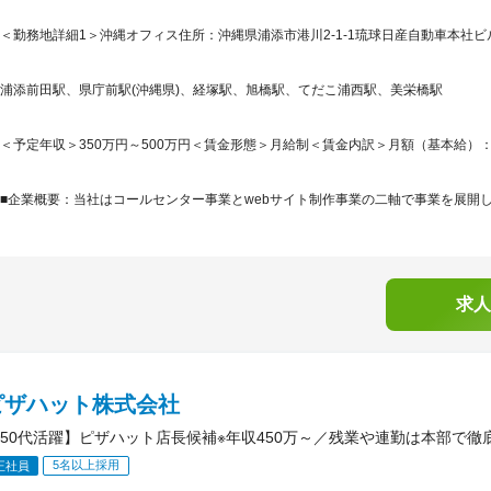
＜勤務地詳細1＞沖縄オフィス住所：沖縄県浦添市港川2-1-1琉球日産自動車本社ビル3
浦添前田駅、県庁前駅(沖縄県)、経塚駅、旭橋駅、てだこ浦西駅、美栄橋駅
＜予定年収＞350万円～500万円＜賃金形態＞月給制＜賃金内訳＞月額（基本給）：220,0
■企業概要：当社はコールセンター事業とwebサイト制作事業の二軸で事業を展開し
求人
ピザハット株式会社
50代活躍】ピザハット店長候補※年収450万～／残業や連勤は本部で徹底
5名以上採用
正社員