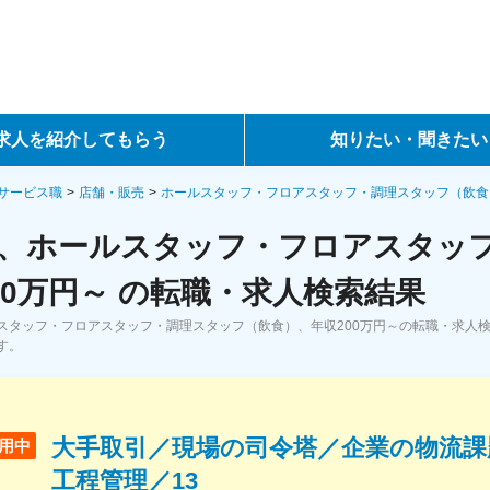
求人を紹介してもらう
知りたい・聞きたい
ントサービス
転職ノウハウ
サービス職
店舗・販売
ホールスタッフ・フロアスタッフ・調理スタッフ（飲食
、ホールスタッフ・フロアスタッ
サービス
データで見る転職
00万円～ の転職・求人検索結果
ーエージェントサービス
コラム・インタビュー
スタッフ・フロアスタッフ・調理スタッフ（飲食）、年収200万円～の転職・求人
す。
転職Q&A
大手取引／現場の司令塔／企業の物流課
用中
工程管理／13