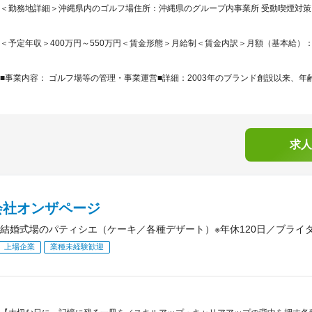
＜勤務地詳細＞沖縄県内のゴルフ場住所：沖縄県のグループ内事業所 受動喫煙対
＜予定年収＞400万円～550万円＜賃金形態＞月給制＜賃金内訳＞月額（基本給）：230,0
■事業内容： ゴルフ場等の管理・事業運営■詳細：2003年のブランド創設以来、年齢
求人
会社オンザページ
結婚式場のパティシエ（ケーキ／各種デザート）※年休120日／ブライ
上場企業
業種未経験歓迎