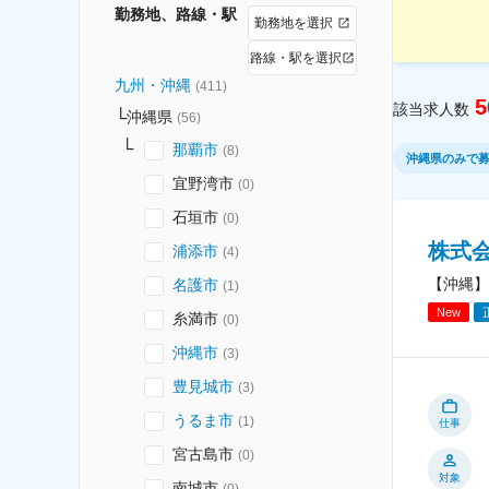
勤務地、路線・駅
勤務地を選択
路線・駅を選択
九州・沖縄
(
411
)
5
該当求人数
沖縄県
(
56
)
那覇市
(
8
)
沖縄県のみで
宜野湾市
(
0
)
石垣市
(
0
)
株式
浦添市
(
4
)
【沖縄】
名護市
(
1
)
New
糸満市
(
0
)
沖縄市
(
3
)
豊見城市
(
3
)
うるま市
(
1
)
仕事
宮古島市
(
0
)
対象
南城市
(
0
)