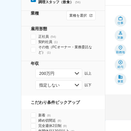
調理スタッフ（飲食）
(
56
)
業種
業種を選択
仕事
雇用形態
正社員
(
54
)
対象
契約社員
(
1
)
その他（FCオーナー・業務委託な
ど）
勤務地
(
1
)
年収
給与
200万円
以上
事業
指定しない
以下
こだわり条件ピックアップ
新着
(
9
)
締め切間近
(
8
)
完全週休2日制
(
9
)