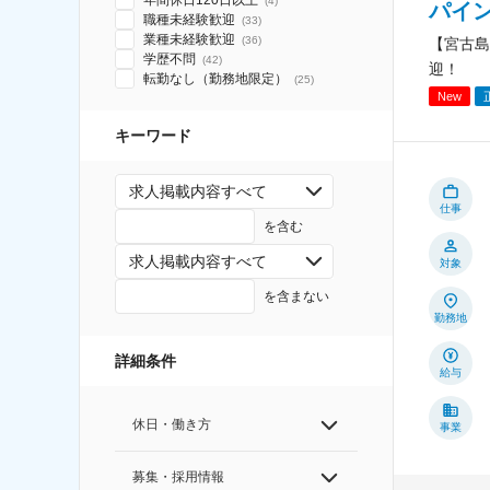
年間休日120日以上
(
4
)
パイ
職種未経験歓迎
(
33
)
業種未経験歓迎
(
36
)
【宮古島
学歴不問
(
42
)
迎！
転勤なし（勤務地限定）
(
25
)
New
キーワード
求人掲載内容すべて
仕事
を含む
求人掲載内容すべて
対象
を含まない
勤務地
詳細条件
給与
休日・働き方
事業
募集・採用情報