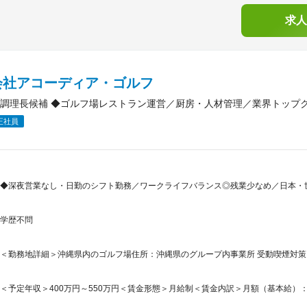
求人
会社アコーディア・ゴルフ
調理長候補 ◆ゴルフ場レストラン運営／厨房・人材管理／業界トップ
正社員
◆深夜営業なし・日勤のシフト勤務／ワークライフバランス◎残業少なめ／日本・
学歴不問
＜勤務地詳細＞沖縄県内のゴルフ場住所：沖縄県のグループ内事業所 受動喫煙対
＜予定年収＞400万円～550万円＜賃金形態＞月給制＜賃金内訳＞月額（基本給）：220,0