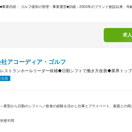
■事業内容： ゴルフ場等の管理・事業運営■詳細：2003年のブランド創設以来、年齢
求人
会社アコーディア・ゴルフ
レストランホールリーダー候補◆日勤シフトで働き方改善◆業界トップ
正社員
～夜型から日勤のシフトへ／飲食の経験を活かし仕事とプライベート、家庭との両
学歴不問