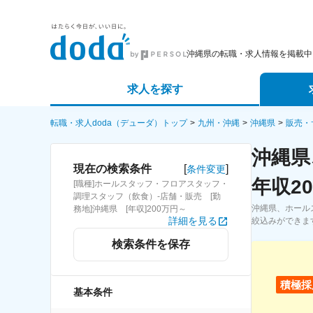
沖縄県の転職・求人情報を掲載中
求人を探す
詳細条件から探す
エージェ
転職・求人doda（デューダ）トップ
九州・沖縄
沖縄県
販売・
沖縄県
新着求人から探す
スカウト
[
]
現在の検索条件
条件変更
年収2
[職種]ホールスタッフ・フロアスタッフ・
求人特集から探す
パートナ
調理スタッフ（飲食）-店舗・販売 [勤
沖縄県、ホール
務地]沖縄県 [年収]200万円～
詳細を見る
絞込みができま
検索条件を保存
積極採
基本条件