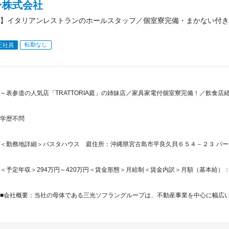
ン株式会社
】イタリアンレストランのホールスタッフ／個室寮完備・まかない付き
転勤なし
正社員
～表参道の人気店「TRATTORIA庭」の姉妹店／家具家電付個室寮完備！／飲食店
学歴不問
＜勤務地詳細＞パスタハウス 庭住所：沖縄県宮古島市平良久貝６５４－２３ パ
＜予定年収＞294万円～420万円＜賃金形態＞月給制＜賃金内訳＞月額（基本給）：183,0
■会社概要：当社の母体である三光ソフラングループは、不動産事業を中心に幅広い事