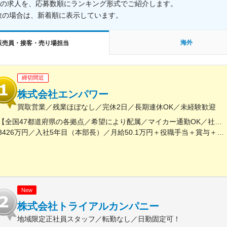
載中の求人を、応募数順にランキング形式でご紹介します。
数の場合は、新着順に表示しています。
海外
販売員・接客・売り場担当
締切間近
株式会社エンパワー
買取営業／残業ほぼなし／完休2日／長期連休OK／未経験歓迎
【全国47都道府県の各拠点／希望により配属／マイカー通勤OK／社宅あり】※基本的にはご自宅近くの直営店へ配属※お住まいのエリアや配属先の人員状況により、入社後に他県の直営店に出張し、経験を積んでいただく可能性あり★U・Iターン歓迎 ★マイカー通勤OK（規定あり。詳細はお問い合わせください）＜募集エリア一覧＞◆北海道・東北北海道・青森県・岩手県・秋田県・宮城県・山形県・福島県◆関東東京都・神奈川県・千葉県・埼玉県・茨城県・栃木県・群馬県◆中部山梨県・新潟県・富山県・石川県・福井県・長野県・岐阜県・静岡県・愛知県・三重県◆近畿滋賀県・京都府・大阪府・兵庫県・和歌山県・奈良県◆中国・四国鳥取県・島根県・岡山県・広島県・山口県・香川県・愛媛県・高知県・徳島県◆九州・沖縄福岡県・佐賀県・長崎県・熊本県・大分県・宮崎県・鹿児島県・沖縄県☆最近では全国の「イオン」「ららぽーと」「イトーヨーカドー」「ダイナシティ」など大型ショッピングモールにも続々出店！商業施設での買い物ついでに、気軽に当店に立ち寄る方が増加中。さらなる企業拡大を目指しています。
3426万円／入社5年目（本部長）／月給50.1万円＋役職手当＋賞与＋インセン 2462万円／入社8年目（管理職）／月給50.1万円＋役職手当＋賞与＋インセン
New
株式会社トライアルカンパニー
地域限定正社員スタッフ／転勤なし／日勤固定可！