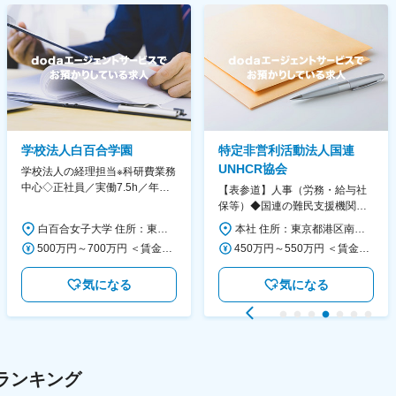
学校法人白百合学園
特定非営利活動法人国連
UNHCR協会
学校法人の経理担当※科研費業務
中心◇正社員／実働7.5h／年休
【表参道】人事（労務・給与社
130日／1881年創立の伝統女子
保等）◆国連の難民支援機関の
大学
活動を支える日本公式支援窓口
白百合女子大学 住所：東京都調布市緑ヶ丘1-25 勤務地最寄駅：京王線／仙川駅 受動喫煙対策：屋内全面禁煙 変更の範囲：会社の定める事業所
本社 住所：東京都港区南青山6-10-11 ウェスレーセンター3F 勤務地最寄駅：地下鉄各線／表参道駅 受動喫煙対策：屋内全面禁煙 変更の範囲：会社の定める事業所（リモートワーク含む）
◆正職員登用前提
500万円～700万円 ＜賃金形態＞ 月給制 ＜賃金内訳＞ 月額（基本給）：280,000円～430,000円 ＜月給＞ 280,000円～430,000円 ＜昇給有無＞ 有 ＜残業手当＞ 有 ＜給与補足＞ ※年齢・過去の経験に基づき、本学規定に合わせ決定 【残業手当】有 /残業時間に応じて全額支給（※想定年収に含む） 【各種手当】扶養手当/住宅手当/通勤手当 等 【賞与】年2回（6月、12月） 【昇給】年1回（4月） 賃金はあくまでも目安の金額であり、選考を通じて上下する可能性があります。 月給(月額)は固定手当を含めた表記です。
450万円～550万円 ＜賃金形態＞ 月給制 ＜賃金内訳＞ 月額（基本給）：340,000円～420,000円 ＜月給＞ 340,000円～420,000円 ＜昇給有無＞ 有 ＜残業手当＞ 有 ＜給与補足＞ ※能力・経験によって決定します。 ■賞与あり（業績評価に応じて支給） 賃金はあくまでも目安の金額であり、選考を通じて上下する可能性があります。 月給(月額)は固定手当を含めた表記です。
気になる
気になる
ランキング