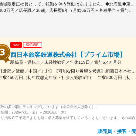
地域限定正社員として、転勤を伴う異動はありません。◆北海道◆東北(宮城、福島、岩手、青森)◆関東(茨城、栃木、群馬、埼玉、千葉、山梨、神奈川)◆中部(愛知、岐阜、三重）◆北陸（富山、石川)◆近畿(大阪、兵庫、奈良、滋賀)◆中四国(鳥取、島根、岡山、山口、広島、香川)◆九州(福岡、佐賀、長崎、大分、宮崎、熊本、鹿児島)※ご希望のエリアをお選びください。
800万円／店長職／36歳／店長歴8年（月給65万円＋各種手当＋賞与年2） 900万円／40歳 ／大型店店長就任／1年目（月給60万円＋各種手当＋賞与年2）
締切間近
New
西日本旅客鉄道株式会社【プライム市場】
駅係員・運転士／未経験歓迎／年休119日／賞与5.4カ月分
【北陸／近畿／中国／九州】【可能な限り希望を考慮】JR西日本本社（大阪市北区）または当社事業エリア内（北陸から北九州まで）の各支社※可能な限り希望に沿う配属をいたします※U・Iターン歓迎【本社】大阪府大阪市北区芝田2-4-24＊各線「大阪」駅より徒歩7分【北陸エリア】新潟県／富山県／石川県／福井県【近畿エリア】滋賀県／京都府／大阪府／兵庫県／奈良県／和歌山県【中国エリア】岡山県／鳥取県／島根県／広島県／山口県【九州エリア】福岡県※受動喫煙対策：敷地内喫煙可能場所あり
年収450万円（初年度想定年収・社会人経験5年） 年収500万円（初年度想定年収・社会人経験10年）
募数の多い順にランキングしています（非公開求人は除く）。
間：2026/7/31（金）～2026/8/6（木）
より掲載終了予定日よりも前に求人募集が終了していることもございます。その場合
販売員・接客・