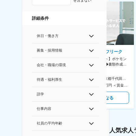
を含まない
詳細条件
休日・働き方
募集・採用情報
AGC株式会社
株式会社ゲームフリーク
【横浜※一般職/転勤なし】庶
【庶務アシスタント】ポケモン
務・事務担当～開発部材の発注
シリーズ開発企業◆書類作成・
会社・職場の環境
やDXに向けたシステム利用等～
データ入力など◆年休126日・
食事補助あり◎
AGC横浜テクニカルセンター 住所：神奈川県横浜市鶴見区末広町1-1 勤務地最寄駅：JR線／弁天橋駅 受動喫煙対策：敷地内喫煙可能場所あり 変更の範囲：無
本社 住所：東京都千代田区神田錦町2-2-1 KANDASQUARE 受動喫煙対策：屋内全面禁煙 変更の範囲：会社の定める事業所
待遇・福利厚生
400万円～550万円 ＜賃金形態＞ 月給制 固定給＋業績給 ＜賃金内訳＞ 月額（基本給）：230,000円～280,000円 ＜月給＞ 230,000円～280,000円 ＜昇給有無＞ 有 ＜残業手当＞ 有 ＜給与補足＞ ※上記はあくまで最低保証額です。実際にはこれまでの経験やスキルを考慮の上、決定します。 年収には残業代は含めておりません。 ■昇給：年1回 ■賞与：年2回 賃金はあくまでも目安の金額であり、選考を通じて上下する可能性があります。 月給(月額)は固定手当を含めた表記です。
350万円～500万円 ＜賃金形態＞ 月給制 ＜賃金内訳＞ 月額（基本給）：215,000円～307,000円 固定残業手当/月：76,700円～110,000円（固定残業時間45時間0分/月） 超過した時間外労働の残業手当は追加支給 ＜月給＞ 291,700円～417,000円（一律手当を含む） ＜昇給有無＞ 有 ＜残業手当＞ 有 ＜給与補足＞ ※経験・能力を考慮の上、年齢に関わりなく当社規定により優遇します。 賃金はあくまでも目安の金額であり、選考を通じて上下する可能性があります。 月給(月額)は固定手当を含めた表記です。
語学
気になる
気になる
仕事内容
社員の平均年齢
人気求人