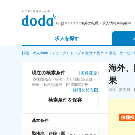
海外の転職・求人情報を掲載中
求人を探す
詳細条件から探す
エージェ
転職・求人doda（デューダ）トップ
海外
海外
販売・サービス
海外、
新着求人から探す
スカウト
[
]
現在の検索条件
条件変更
果
[職種]販売員・接客・売り場担当-店舗・
求人特集から探す
パートナ
販売 [勤務地]海外 [年収]600万円～
詳細を見る
海外、販売員・
検索条件を保存
積極採
基本条件
勤務地、路線・駅