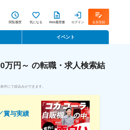
閲覧履歴
気になる
Web履歴書
ログイン
会員登録
イベント
転職イベント・転職セミナー
0万円～ の転職・求人検索結
転職フェア
転職セミナー動画
索条件にて絞込みができます。
／賞与実績