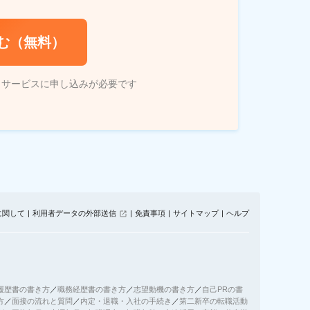
む（無料）
トサービスに申し込みが必要です
に関して
利用者データの外部送信
免責事項
サイトマップ
ヘルプ
履歴書の書き方
／
職務経歴書の書き方
／
志望動機の書き方
／
自己PRの書
方
／
面接の流れと質問
／
内定・退職・入社の手続き
／
第二新卒の転職活動