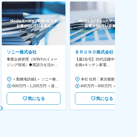
ソニー株式会社
ＢＲＵＮＯ株式会社
事業企画管理（SONYのイメー
【週2在宅】30代活躍中◆商品
ジング領域）◆英語力を活か
企画※キッチン家電
す/CFO管轄＃SECCFO0027
◆「BRUNO」新商品の企画／企
画～調達／働き方◎
＜勤務地詳細1＞ ソニー株式会社 住所：神奈川県横浜市西区みなとみらい5-1-1 受動喫煙対策：屋内全面禁煙 ＜勤務地詳細2＞ ソニーシティ大崎 住所：東京都品川区大崎2-10-1 勤務地最寄駅：JR線／大崎駅 受動喫煙対策：屋内全面禁煙 変更の範囲：会社の定める事業所（リモートワーク含む）
本社 住所：東京都新宿区西新宿6丁目22-1 新宿スクエアタワー B1階 勤務地最寄駅：東京メトロ丸ノ内線／西新宿駅 受動喫煙対策：屋内全面禁煙 変更の範囲：会社の定める事業所（リモートワーク含む）
600万円～1,200万円 ＜賃金形態＞ 月給制 ＜賃金内訳＞ 月額（基本給）：350,000円～500,000円 ＜月給＞ 350,000円～500,000円 ＜昇給有無＞ 有 ＜残業手当＞ 有 ＜給与補足＞ ※年収は経験や能力を考慮の上、当社規定により決定します。 賃金はあくまでも目安の金額であり、選考を通じて上下する可能性があります。 月給(月額)は固定手当を含めた表記です。
400万円～600万円 ＜賃金形態＞ 月給制 経験・能力を考慮の上、優遇いたします。 ＜賃金内訳＞ 月額（基本給）：300,000円～450,000円 ＜月給＞ 300,000円～450,000円 ＜昇給有無＞ 有 ＜残業手当＞ 有 ＜給与補足＞ ・賞与実績：年2回 ・昇給：年1回 ※半年毎に評価を行い、評価が高ければ年齢に関係なく昇給・昇格していきます。創造性の高い人・新しいことにチャレンジした人が高い評価を得られます。 賃金はあくまでも目安の金額であり、選考を通じて上下する可能性があります。 月給(月額)は固定手当を含めた表記です。
気になる
気になる