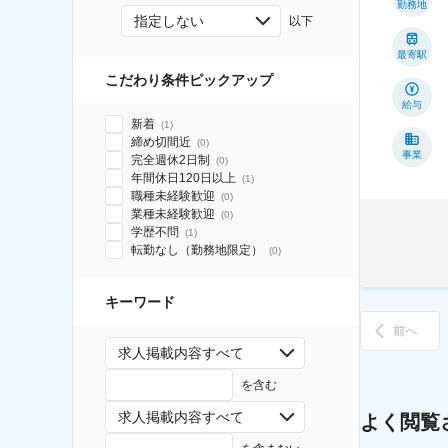
勤務地
指定しない
以下
最寄駅
こだわり条件ピックアップ
給与
新着
(
1
)
締め切間近
(
0
)
事業
完全週休2日制
(
0
)
年間休日120日以上
(
1
)
職種未経験歓迎
(
0
)
業種未経験歓迎
(
0
)
学歴不問
(
1
)
転勤なし（勤務地限定）
(
0
)
キーワード
前へ
求人掲載内容すべて
を含む
求人掲載内容すべて
よく閲覧