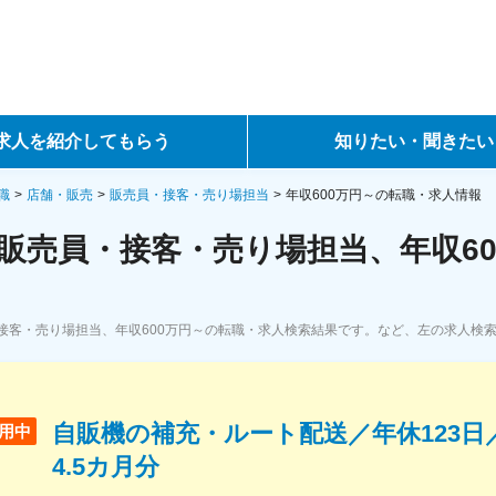
求人を紹介してもらう
知りたい・聞きたい
ントサービス
転職ノウハウ
職
店舗・販売
販売員・接客・売り場担当
年収600万円～の転職・求人情報
販売員・接客・売り場担当、年収60
サービス
データで見る転職
ーエージェントサービス
コラム・インタビュー
接客・売り場担当、年収600万円～の転職・求人検索結果です。など、左の求人検
転職Q&A
自販機の補充・ルート配送／年休123日
用中
4.5カ月分