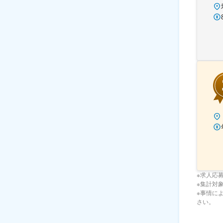
※求人応
※集計対象期
※事情に
さい。