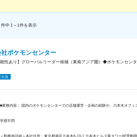
件中
1～1
件
を表示
会社ポケモンセンター
能性あり】グローバルリーダー候補（東南アジア圏）◆ポケモンセンタ
正社員
■業務内容： 国内のポケモンセンターでの店舗運営・企画の経験や、六本木オフィ
学歴不問
＜勤務地詳細＞本社住所：東京都港区六本木6-10-1 六本木ヒルズ森タワー8F受