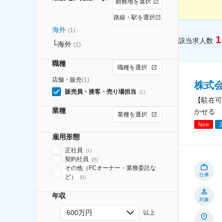
勤務地を選択
路線・駅を選択
海外
(
1
)
1
該当求人数
海外
(
1
)
職種
職種を選択
店舗・販売
(
1
)
株式
販売員・接客・売り場担当
(
1
)
【駐在可
業種
かせる
業種を選択
New
雇用形態
正社員
(
1
)
契約社員
(
0
)
その他（FCオーナー・業務委託な
仕事
ど）
(
0
)
年収
対象
600万円
以上