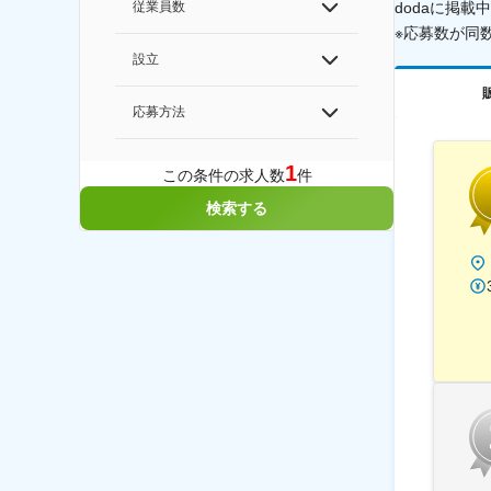
dodaに掲
従業員数
※応募数が同
設立
応募方法
1
この条件の求人数
件
検索する