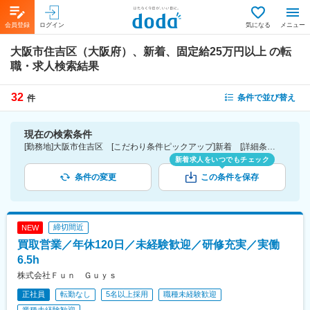
会員登録
ログイン
気になる
メニュー
大阪市住吉区（大阪府）、新着、固定給25万円以上
の転
職・求人検索結果
32
条件で並び替え
件
現在の検索条件
[勤務地]大阪市住吉区 [こだわり条件ピックアップ]新着 [詳細条件](待遇・福利厚生)固定給25万円以上
新着求人をいつでもチェック
条件の変更
この条件を保存
締切間近
NEW
買取営業／年休120日／未経験歓迎／研修充実／実働
6.5h
株式会社Ｆｕｎ Ｇｕｙｓ
正社員
転勤なし
5名以上採用
職種未経験歓迎